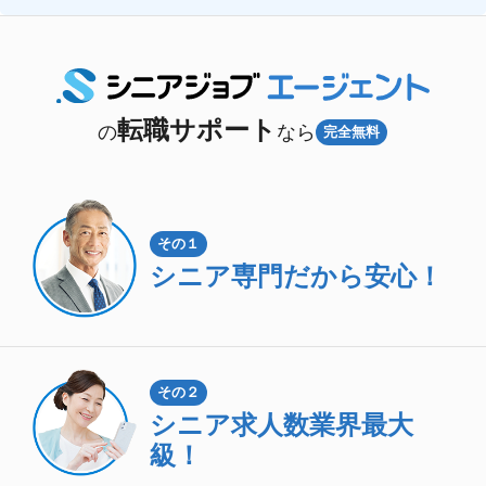
転職サポート
の
なら
完全無料
その１
シニア専門
だから安心！
その２
シニア求人数
業界最大
級！