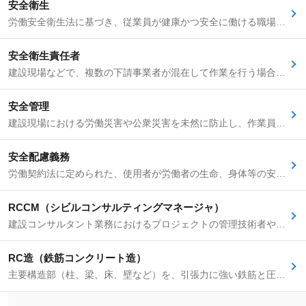
安全衛生
労働安全衛生法に基づき、従業員が健康かつ安全に働ける職場環境を確保し、労働災害を防止するための一連の活動です。機械設備による負傷事故を防ぐ「労働安全」と、有害物質や過重労働から健康を守る「労働衛生」の二つの側面があります。具体的な活動には5S活動や危険予知訓練（KYT）、ヒヤリハット報告などがあり、企業の持続的成長に不可欠な要素です。
安全衛生責任者
建設現場などで、複数の下請事業者が混在して作業を行う場合に、労働者の安全と健康を確保するために、統括安全衛生責任者との連絡調整、下請事業者間の連絡調整、作業場所の巡視、危険箇所への立入禁止措置、災害発生時の措置などを職務とする者です。通常、各下請事業者の職長（作業主任者）などが選任され、労働安全衛生法に基づき、現場の安全管理体制の一翼を担います。
安全管理
建設現場における労働災害や公衆災害を未然に防止し、作業員および第三者の安全と健康を確保するための計画的かつ組織的な活動全般を指します。具体的には、危険予知活動（KY活動）の日常的な実施、安全衛生計画の策定と周知、新規入場者教育や職長教育などの安全教育の実施、ヘルメットや安全帯などの保護具の着用徹底、足場・型枠支保工・建設機械などの安全点検、現場の安全パトロール、ヒヤリハット事例の収集と対策検討、災害発生時の対応体制の整備などが含まれます。労働安全衛生法に基づき、安全衛生責任者や統括安全衛生責任者の選任・指揮も重要となります。施工管理技士の最も重要な職務の一つであり、工程管理、品質管理、原価管理と並ぶ4大管理の一つです。
安全配慮義務
労働契約法に定められた、使用者が労働者の生命、身体等の安全を確保しつつ労働することができるよう、必要な配慮をする義務のことです。作業環境の整備や健康診断の実施といった物理的な安全確保だけでなく、長時間労働の抑制やハラスメント防止など、労働者の心身の健康を守るための配慮も含まれます。
RCCM（シビルコンサルティングマネージャ）
建設コンサルタント業務におけるプロジェクトの管理技術者や照査技術者として必要な専門知識、技術力、実務能力を有することを認定する民間資格。「Registered Civil Engineering Consulting Manager」の略。技術士と並び、特に公共事業の調査・計画・設計業務における責任者としての能力を示す重要な資格とされ、実務経験が重視されます。4年ごとの登録更新制度があり、CPD単位の取得と講習受講が必須です。
RC造（鉄筋コンクリート造）
主要構造部（柱、梁、床、壁など）を、引張力に強い鉄筋と圧縮力に強いコンクリートを一体化させて構成する建築構造のことです。「Reinforced Concrete」の略。高い耐久性、耐火性、耐震性、遮音性を持ち、中高層のマンションやビル、橋梁などの土木構造物に広く採用されています。施工管理者は、鉄筋の配筋検査やコンクリートの打設管理など、RC造特有の品質管理に注意を払う必要があります。関連用語として、S造（鉄骨造）、SRC造（鉄骨鉄筋コンクリート造）があります。