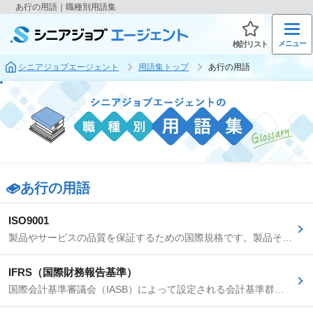
あ行の用語｜職種別用語集
メニュー
検討リスト
シニアジョブエージェント
用語集トップ
あ行の用語
あ行の用語
ISO9001
製品やサービスの品質を保証するための国際規格です。製品そのものではなく、それらを生み出す組織のプロセス全体が適切に管理されていることを証明します。PDCAサイクルに基づく継続的な改善を基本原則としており、この認証を取得することで、顧客満足度の向上や取引先からの信頼獲得に繋がります。グローバルなサプライチェーンにおいて、品質レベルを統一するための重要な基準となっています。
IFRS（国際財務報告基準）
国際会計基準審議会（IASB）によって設定される会計基準群です。世界各国の資本市場で財務情報の国際的な比較可能性を高めることを目的としています。日本の会計基準とは異なり、原則主義（細かなルールよりも会計原則の精神を重視）や資産負債アプローチ（貸借対照表重視）などの特徴があります。のれんの非償却・減損処理、収益認識基準の違いなどが代表的です。上場企業を中心に任意適用が進んでいます。