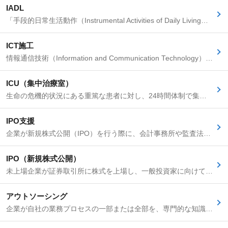
IADL
「手段的日常生活動作（Instrumental Activities of Daily Living）」の略称。人が地域社会の中で自立した生活を営む上で必要となる、より高度で複雑な活動を指します。具体的には、電話の使用、買い物、食事の準備、家事、洗濯、交通機関の利用、服薬管理、金銭管理などが含まれます。これらの活動は、基本的な身体動作だけでなく、計画性、判断力、記憶力といった複雑な認知能力を必要とします。ADLより先に衰える傾向があり、地域社会での自立生活を継続できるかを判断する上で重要な指標となります。
ICT施工
情報通信技術（Information and Communication Technology）を建設工事の調査、設計、施工、検査、維持管理といった各プロセスに全面的に活用する取り組みです。ドローンによる3次元測量、BIM/CIMなどの3次元データの活用、GPS誘導による建設機械の自動制御施工（マシンコントロール・マシンガイダンス）、クラウドを利用した情報共有などにより、生産性の向上、品質管理の高度化、安全管理の強化、工期短縮、技能者不足への対応などを目指します。国土交通省が推進するi-Construction（アイ・コンストラクション）の中核をなす技術であり、施工管理者はこれらの技術導入や運用に関する知識も求められるようになってきています。
ICU（集中治療室）
生命の危機的状況にある重篤な患者に対し、24時間体制で集中的な治療と看護を提供する専門病棟です。「Intensive Care Unit」の略称です。ICU看護師の主な役割は、人工呼吸器や心電図モニター、輸液ポンプなど多数の生命維持管理装置を駆使し、患者のバイタルサインや検査データを継続的に監視・分析する全身管理です。患者の状態のわずかな変化が生命に直結するため、高度なアセスメント能力と迅速な判断力、そして急変時に的確に対応できる臨床技術が求められます。患者対看護師の比率が原則2対1と手厚く配置されており、患者が意識不明瞭であったり、鎮静下にある場合も多いため、家族への精神的支援や意思決定支援も重要な職務となります。
IPO支援
企業が新規株式公開（IPO）を行う際に、会計事務所や監査法人、証券会社などが提供する専門的な支援サービスのことです。具体的には、上場準備のための会計制度の整備、内部統制システムの構築支援、申請書類（Ⅰの部など）の作成支援、資本政策のアドバイス、監査法人による金融商品取引法に準ずる監査などが含まれます。
IPO（新規株式公開）
未上場企業が証券取引所に株式を上場し、一般投資家に向けて株式を売り出すことです。企業にとっては、資金調達の手段拡大、知名度や社会的信用の向上といったメリットがあります。経理・財務部門は、上場審査に向けた会計制度の整備、内部統制の構築、申請書類の作成など、上場準備において中心的な役割を担います。
アウトソーシング
企業が自社の業務プロセスの一部または全部を、専門的な知識やノウハウを持つ外部の専門業者に継続的に委託することです。BPO（ビジネス・プロセス・アウトソーシング）と比較すると、より広範な意味で使われ、特定の業務単位（例：給与計算、データ入力など）での委託も指します。コスト削減や業務効率化、コア業務への経営資源集中などを目的として導入されます。