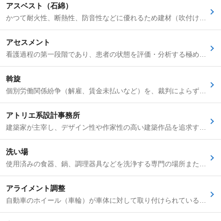
アスベスト（石綿）
かつて耐火性、断熱性、防音性などに優れるため建材（吹付け材、保温材、屋根材、Pタイルなど）に広く使用されていた天然の鉱物繊維です。しかし、飛散した繊維を吸入すると肺がんや中皮腫などの深刻な健康被害を引き起こすことが判明したため、現在は製造・使用が原則禁止されています。解体工事や改修工事の際には、労働安全衛生法や大気汚染防止法に基づき、アスベスト含有の有無を事前調査し、その結果を都道府県等に報告する義務があります。除去作業を行う場合は、作業レベルに応じた作業計画の届出、作業員への特別教育の実施、適切な保護具（防じんマスク、保護衣など）の着用、作業基準の遵守（作業場所の隔離、湿潤化、負圧除じんなど）、飛散防止対策、特別管理産業廃棄物としての適正な処理などが施工管理者に厳しく求められます。
アセスメント
看護過程の第一段階であり、患者の状態を評価・分析する極めて重要なプロセスです。単なる情報収集ではなく、患者からの訴えなどの「主観的情報（S情報）」と、バイタルサインや検査データ、観察所見といった「客観的情報（O情報）」を体系的に収集し、それらを統合・解釈して患者が抱える健康上の問題点や潜在的なリスクを明確にすることを指します。このアセスメントの質が、その後の看護過程全体の方向性と妥当性を決定づけます。
斡旋
個別労働関係紛争（解雇、賃金未払いなど）を、裁判によらずに解決するための話し合いの手続きです。労働局などに置かれる紛争調整委員会が、中立な第三者として労使の間に入り、双方の主張を聞いて円満な解決を目指します。手続きは非公開・迅速・低廉で、特定社会保険労務士は当事者の代理人としてこの手続きに参加できます。
アトリエ系設計事務所
建築家が主宰し、デザイン性や作家性の高い建築作品を追求する傾向のある設計事務所です。小規模な組織が多く、住宅、商業施設、公共建築など幅広い用途の設計を手がけます。独創的なコンセプトや空間提案が特徴で、デザイン力を重視する求職者にとって魅力的な選択肢です。
洗い場
使用済みの食器、鍋、調理器具などを洗浄する専門の場所または業務です。洗い場の作業が滞ると厨房全体の機能が停止するため、目立たないながらも極めて重要な役割を担います。スピードと効率性が求められ、新人調理師が最初に担当することも多くあります。
アライメント調整
自動車のホイール（車輪）が車体に対して取り付けられている様々な角度（主にトー角、キャンバー角、キャスター角など）を、メーカーが定める基準値に精密に調整する作業です。「ホイールアライメント調整」とも呼ばれます。縁石への乗り上げ、事故による足回りの損傷、サスペンション部品の交換、車高の変更などによってアライメントは狂うことがあり、これを適正な状態に調整することで、直進安定性の向上、タイヤの偏摩耗防止、燃費の改善、ステアリング操作感の改善などが期待できます。専用のコンピュータ化されたアライメントテスターを使用して測定と調整が行われます。