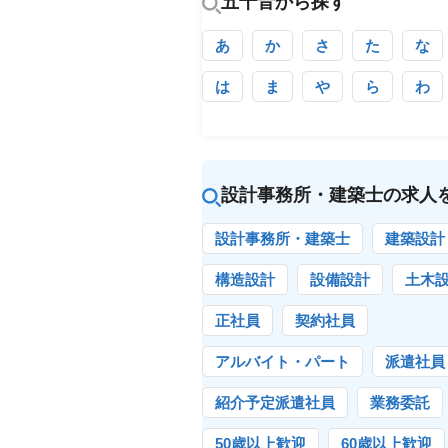
五十音から探す
あ
か
さ
た
な
は
ま
や
ら
わ
設計事務所・建築士の求人
設計事務所・建築士
建築設計
構造設計
設備設計
土木
正社員
契約社員
アルバイト・パート
派遣社員
紹介予定派遣社員
業務委託
50歳以上歓迎
60歳以上歓迎