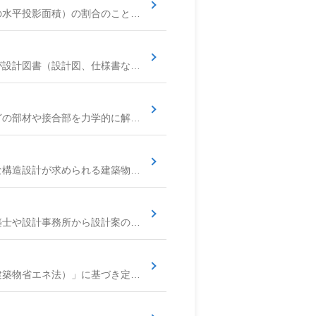
敷地面積に対する建築面積（建物を真上から見たときの水平投影面積）の割合のことです。都市計画法に基づき、用途地域ごとに上限が定められており、敷地内の空地確保や市街地の環境保持を目的としています。
建築士法に基づき、建築士がその責任において、工事が設計図書（設計図、仕様書など）の通りに実施されているか否かを確認し、工事施工者に対して必要な指示や助言を行う業務です。工事の品質確保を目的とし、施工業者自身が行う「施工管理」とは異なる立場（発注者の代理またはそれに準ずる立場）で行われます。
建築物の安全と経済性を考慮し、柱・梁・床・基礎などの部材や接合部を力学的に解析し、地震・風・積雪などの作用に対する耐力を確保する設計分野です。構造の種類に応じた解析と、建築基準法の数値基準に適合することを確認します。
一定規模以上（高さ60m超など）の建築物や特に高度な構造設計が求められる建築物の構造設計について、一級建築士が自ら設計を行うか、他の一級建築士に構造関係規定への適合性の確認（法適合確認）を求めなければならない場合に、その確認を行うことができる国家資格者です。
建築プロジェクトの設計者を選定する際に、複数の建築士や設計事務所から設計案の提案を募り、その中から最も優れた案を選定する方式です。「設計競技」とも呼ばれます。公共建築や大規模プロジェクトなどで採用されることがあります。
「建築物のエネルギー消費性能の向上に関する法律（建築物省エネ法）」に基づき定められた、建築物が満たすべき断熱性能（外皮性能）や一次エネルギー消費量に関する基準です。設計事務所は、この基準に適合するように建築物の設計を行い、省エネルギー性能計算などを行います。