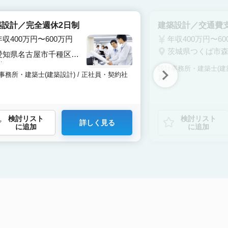
築設計／完全週休2日制
建築設計／交通費
年収400万円〜600万円
年収400万円〜60
茨城県つくば市
愛知県名古屋市千種区内
山
設計事務所・建築士(建築
事務所・建築士(建築設計) / 正社員・契約社
員
検討リスト
検討リスト
詳しく見る
に追加
に追加