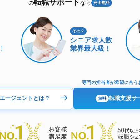
転職サポート
の
なら
完全無料
その２
シニア求人数
！
業界最大級！
専門の担当者が希望に合う
エージェントとは？
転職支援サ
無料