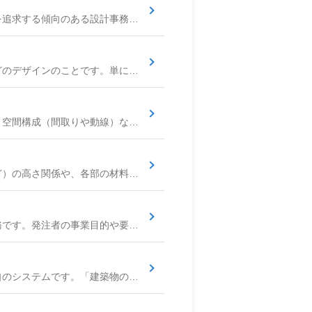
建築家が主宰し、デザイン性や作家性の高い建築作品を追求する傾向のある設計事務所です。小規模な組織が多く、住宅、商業施設、公共建築など幅広い用途の設計を手がけます。独創的なコンセプトや空間提案が特徴で、デザイン力を重視する求職者にとって魅力的な選択肢です。
建築物の美的側面に関わる形状、色彩、模様、素材などのデザインのことです。単に外観の美しさだけでなく、機能性や空間構成、コンセプトとの整合性なども含みます。意匠設計は建築物の価値を大きく左右する要素です。
建物の美的側面（デザイン）、機能性（使いやすさ）、空間構成（間取りや動線）などを総合的に計画・デザインする設計業務です。建物の外観、内部空間、色彩、素材選定、照明計画などが含まれ、建築士が中心となって、発注者の要望やコンセプトを具現化します。構造設計や設備設計と密接に連携しながら進められます。
建物の主要な断面部分（特に外壁、屋根、床、天井など）の高さ関係や、各部の材料、寸法、納まり、断熱・防水仕様などを詳細に示した図面です。実施設計図書の一部であり、施工の品質確保や工事費の正確な積算に不可欠です。
建築プロジェクトの最も初期の段階で行われる設計業務です。発注者の事業目的や要望、予算、敷地条件、市場調査などを踏まえ、事業の可能性や方向性、建物の基本的なコンセプト、規模、概算事業費などを検討し、提案します。基本計画の前段階にあたります。
建築物の環境性能を総合的に評価し格付けする日本独自のシステムです。「建築物の環境品質・性能（Q）」と「建築物の環境負荷（L）」の両側面から評価し、その比率（BEE＝Q/L）で環境効率を示します。グリーンビルディングの認証制度の一つとして、設計事務所が環境配慮型建築の設計に活用します。