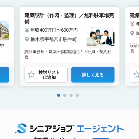
建築設計（作図・監理）／無料駐車場完
建
備
年収400万円〜600万円
栃木県宇都宮市駒生町
約社
設計
員
設計事務所・建築士(建築設計) / 正社員・契約社
員
検討リスト
詳しく見る
に追加