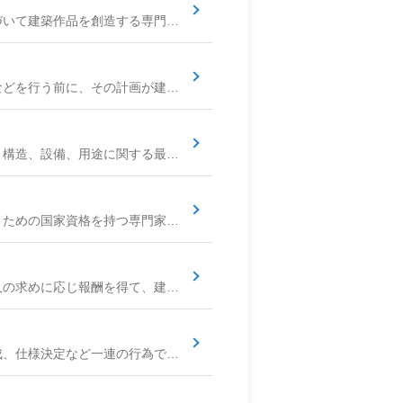
高いデザイン性や創造性を持ち、独自の設計思想に基づいて建築作品を創造する専門家を指すことが多い呼称です。建築士の資格を持つことが一般的ですが、資格の有無だけでなく、その作家性や芸術性、社会への影響力などが評価される場合に用いられます。
建築物を新築、増築、改築、大規模な修繕・模様替えなどを行う前に、その計画が建築基準法や関連法令に適合しているかどうかについて、建築主事または指定確認検査機関の確認を受けるための申請手続きです。確認済証の交付を受けて初めて工事に着手できます。設計事務所や建築士が建築主に代わって申請書類を作成・提出することが一般的です。
国民の生命、健康、財産の保護のため、建築物の敷地、構造、設備、用途に関する最低限の基準を定めた法律です。建築物の設計や工事を行う際には、この法律の規定（例：耐震基準、耐火建築物の規定、日影規制、容積率・建ぺい率の制限など）を遵守する必要があり、建築確認申請はこの法律に基づく主要な手続きです。
建築士法に基づき、建築物の設計、工事監理などを行うための国家資格を持つ専門家です。一級建築士、二級建築士、木造建築士の3種類があり、それぞれ取り扱うことができる建築物の規模や構造、用途に制限があります。設計事務所の多くはこれらの資格を持つ建築士によって構成され、安全で機能的な建築空間の創造を担います。
建築士法に基づき、都道府県知事の登録を受けて、他人の求めに応じ報酬を得て、建築物の設計、工事監理、建築工事契約に関する事務、建築工事の指導監督、建築物に関する調査・鑑定、開発許可手続きなどを行う事業所です。「設計事務所」とほぼ同義で使われます。
建築物を創造するための計画立案、デザイン、図面作成、仕様決定など一連の行為です。主に、建物の美的側面や機能性を追求する意匠設計、安全性を確保するための構造設計、快適性や利便性を支える設備設計の3つの主要分野に大別され、これらが密接に連携して一つの建築物が設計されます。