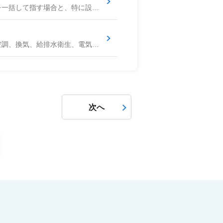
建築プロジェクトにおいて、設計業務と工事監理業務を一括して指す場合と、特に設計者が主体となって行う工事監理を指す場合があります。広義には、建築主の要望ヒアリングから始まり、企画、基本設計、実施設計、確認申請、施工者選定支援、そして工事が設計図書通りに行われているかの確認（工事監理）、検査・引渡しまでの一連の業務を指します。設計意図を正確に施工に反映させ、建築物の品質を確保する上で極めて重要な役割を担っています。
建築物の快適さ、省エネ性、維持管理性を考慮して、空調、換気、給排水衛生、電気、防災、昇降機などの設備システムの計画を行う設計分野です。機器容量選定、配管・配線経路、制御方式などを設計し、関連法令を遵守し、ライフサイクルコストも考慮します。
次へ