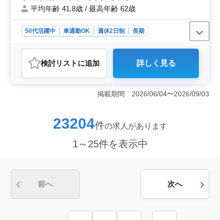
平均年齢 41.8歳 / 最高年齢 62歳
50代活躍中
車通勤OK
週休2日制
長期
残業なし・少なめ
女性歓迎
派遣社員
アルバイト・パート
医療事務・受付
検討リスト
に追加
詳しく見る
おすすめポイント
＜充実の休日＞ 完全週休2日制で予定を立てやすく、仕
事とプライベートのメリハリをつけて働けます。残業な
掲載期間 2026/06/04〜2026/09/03
しのため、無理なく安定した勤務を続けやすい環境で
す。 ＜経験を活かせる＞ 介護施設の事務員とし
て、電話対応、物品管理、発注、レセプト業務などを担
23204
件
の求人があります
当します。これまでの診療報酬請求経験を活かし、即戦
力として活躍できるお仕事です。 ＜安心の待遇＞
1～25件を表示中
交通費支給や賞与、社会保険などの福利厚生が整ってお
り、通勤負担を抑えながら働ける環境です。経験を活か
して安心して長く働ける環境です。
前へ
次へ