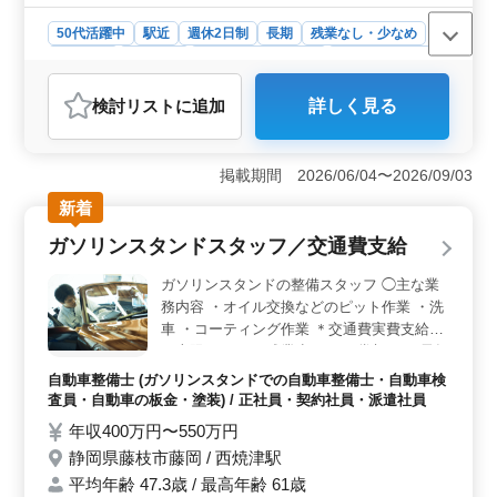
50代活躍中
駅近
週休2日制
長期
残業なし・少なめ
女性歓迎
派遣社員
アルバイト・パート
医療事務・受付
おすすめポイント
検討リスト
に追加
詳しく見る
＜充実の休日＞ 完全週休2日制（土日祝休み）で予定を
立てやすく、プライベートの時間も大切にできます。残
業なしのため、メリハリをつけて働きやすい環境で
掲載期間 2026/06/04〜2026/09/03
す。 ＜経験を活かせる＞ 介護事務としてレセプト
事務、電話対応、書類作成・修正を担当します。これま
新着
での診療報酬請求経験を活かして、即戦力として活躍で
ガソリンスタンドスタッフ／交通費支給
きるお仕事です。 ＜安心の待遇＞ 駅から徒歩圏内
で通勤しやすく、社会保険などの福利厚生も整った環境
ガソリンスタンドの整備スタッフ ◯主な業
です。経験を発揮しながら安心して長く働ける環境で
務内容 ・オイル交換などのピット作業 ・洗
す。
車 ・コーティング作業 ＊交通費実費支給
（上限なし） ＊残業少なめ ＊賞与あり 長年
鍛え上げられた技術をぜひ当社で活かしてく
自動車整備士 (ガソリンスタンドでの自動車整備士・自動車検
ださい！ 2級以上の整備士資格をお持ちの方
査員・自動車の板金・塗装) / 正社員・契約社員・派遣社員
は優遇します！
年収400万円〜550万円
静岡県藤枝市藤岡 / 西焼津駅
平均年齢 47.3歳 / 最高年齢 61歳