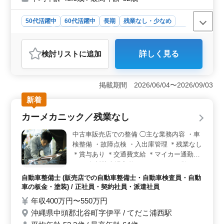
50代活躍中
60代活躍中
長期
残業なし・少なめ
男性歓迎
正社員
契約社員
派遣社員
自動車整備士
おすすめポイント
検討リスト
に追加
詳しく見る
＜残業少なめで働きやすい環境＞ 残業少なめで業務後
の時間も確保しやすく、無理なく長く働きやすい環境で
す。日曜・祝日休みに加えて土曜休みもあり、仕事とプ
掲載期間 2026/06/04〜2026/09/03
ライベートのバランスを整えながら勤務できます。
＜板金経験を活かせる業務内容＞ 自動車の鈑金修理と
新着
してコーティング施工、ボディクリーニング、デントリ
カーメカニック／残業なし
ペアを担当します。これまでの板金経験や整備スキルを
活かして、ベテラン技術者として活躍できます。 ＜
中古車販売店での整備 ◯主な業務内容 ・車
待遇充実で安心＞ 交通費支給（上限なし）や賞与、社
検整備 ・故障点検 ・入出庫管理 ＊残業なし
会保険完備に加えて退職金制度もあり、福利厚生が整っ
＊賞与あり ＊交通費支給 ＊マイカー通勤
た環境です。経験を活かしながら安心して長く働ける職
OK（無料駐車場完備） これまでの経験とス
場です。
キルを活かせます。 ブランクがある方でも
自動車整備士 (販売店での自動車整備士・自動車検査員・自動
丁寧にお教えします。
車の板金・塗装) / 正社員・契約社員・派遣社員
年収400万円〜550万円
沖縄県中頭郡北谷町字伊平 / てだこ浦西駅