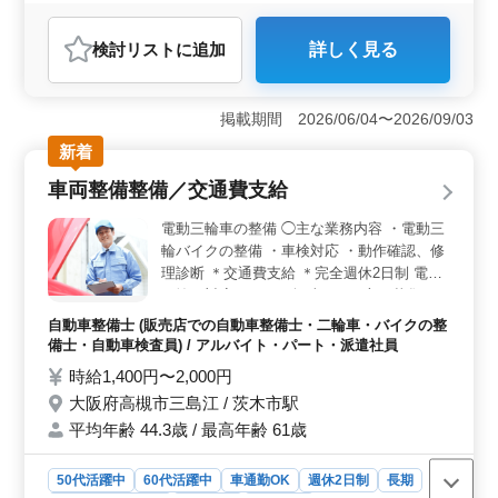
残業なし・少なめ
女性歓迎
派遣社員
アルバイト・パート
医療事務・受付
検討リスト
に追加
詳しく見る
おすすめポイント
＜充実の休日＞ 完全週休2日制で予定を立てやすく、仕
事とプライベートのメリハリをつけて働けます。残業な
掲載期間 2026/06/04〜2026/09/03
しのため、無理なく安定した勤務を続けやすい環境で
新着
す。 ＜経験を活かせる＞ 病院受付スタッフとし
て、外来や入退院の受付、会計、電話対応、レセプト業
車両整備整備／交通費支給
務を担当します。これまでの診療報酬請求経験を活か
し、即戦力として活躍できるお仕事です。 ＜安心の
電動三輪車の整備 ◯主な業務内容 ・電動三
待遇＞ 交通費支給や賞与、社会保険などの福利厚生が
輪バイクの整備 ・車検対応 ・動作確認、修
整っており、通勤負担を抑えながら働ける環境です。経
理診断 ＊交通費支給 ＊完全週休2日制 電動
験を活かして安心して長く働ける環境です。
三輪に対応できる、興味のある方を募集しま
す。 これまでの修理、整備経験が活きるお
自動車整備士 (販売店での自動車整備士・二輪車・バイクの整
仕事です。
備士・自動車検査員) / アルバイト・パート・派遣社員
時給1,400円〜2,000円
大阪府高槻市三島江 / 茨木市駅
平均年齢 44.3歳 / 最高年齢 61歳
50代活躍中
60代活躍中
車通勤OK
週休2日制
長期