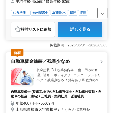
平均年齢 45.5歳 / 最高年齢 62歳
50代活躍中
60代活躍中
車通勤OK
駅近
長期
残業なし・少なめ
男性歓迎
正社員
契約社員
派遣社員
自動車整備士
検討リスト
に追加
詳しく見る
おすすめポイント
＜長期休暇ありで働きやすい＞ 夏季休暇、年末年始休
暇、GW休暇があり、休日もしっかり確保できます。残業
掲載期間 2026/06/04〜2026/09/03
も少なめのため、無理なくメリハリをつけて働きやすい
新着
環境です。 ＜整備経験を活かせる業務＞ 販売店に
て車検整備、納車前整備・点検、タイヤやオイル交換を
自動車板金塗装／残業少なめ
担当します。乗用車整備の経験を活かして、新車・中古
車の整備で活躍できます。 ＜駅徒歩圏内＋充実待遇
板金塗装 ◯主な業務内容 ・傷、凹みの修
＞ 御幸橋駅から徒歩圏内で通勤しやすく、無料駐車場
理、補修 ・ボディクリーニング ・デントリ
完備で車通勤も可能です。賞与、交通費、社会保険、退
ペア ＊残業少なめ ＊賞与あり 即戦力のベテ
職金制度など福利厚生も整い、安心して長く働ける環境
ランさんを募集します。 ブランクがある方
です。
でも問題ありません！
自動車整備士 (整備工場での自動車整備士・自動車検査員・自
動車の板金・塗装) / 正社員・契約社員・派遣社員
年収400万円〜550万円
山形県東根市大字東根甲 / さくらんぼ東根駅