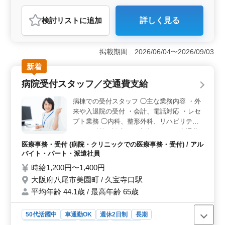
アルバイト・パート
医療事務・受付
検討リスト
に追加
詳しく見る
おすすめポイント
＜充実の休日＞ 完全週休2日制で予定を立てやすく、夏
季休暇や年末年始休暇もあり、プライベートと両立しや
掲載期間 2026/06/04〜2026/09/03
すい環境です。残業なしのため、無理なく安定した勤務
新着
を続けられます。 ＜経験を活かせる＞ 診療所での
医療事務として、受付、会計、電話対応、レセプト業務
病院受付スタッフ／交通費支給
を担当します。これまでの診療報酬請求経験を活かし、
即戦力として活躍できるお仕事です。 ＜安心の待遇
病棟での受付スタッフ ◯主な業務内容 ・外
＞ 交通費支給や社会保険などの福利厚生が整ってお
来や入退院の受付 ・会計、電話対応 ・レセ
り、通勤負担を抑えながら働ける環境です。経験を活か
プト業務 ◯内科、整形外科、リハビリテー
して安心して長く働ける環境です。
ション科等を診療する病院です。 ＊交通費
支給 ＊完全週休2日制 ＊賞与あり レセプト
医療事務・受付 (病院・クリニックでの医療事務・受付) / アル
のスキルを存分活かせる仕事です。 経験豊
バイト・パート・派遣社員
富な方、ぜひお気軽にご応募ください。
時給1,200円〜1,400円
大阪府八尾市美園町 / 久宝寺口駅
平均年齢 44.1歳 / 最高年齢 65歳
50代活躍中
車通勤OK
週休2日制
長期