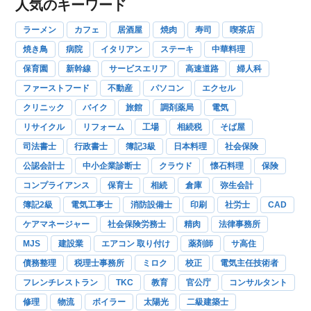
人気のキーワード
ラーメン
カフェ
居酒屋
焼肉
寿司
喫茶店
焼き鳥
病院
イタリアン
ステーキ
中華料理
保育園
新幹線
サービスエリア
高速道路
婦人科
ファーストフード
不動産
パソコン
エクセル
クリニック
バイク
旅館
調剤薬局
電気
リサイクル
リフォーム
工場
相続税
そば屋
司法書士
行政書士
簿記3級
日本料理
社会保険
公認会計士
中小企業診断士
クラウド
懐石料理
保険
コンプライアンス
保育士
相続
倉庫
弥生会計
簿記2級
電気工事士
消防設備士
印刷
社労士
CAD
ケアマネージャー
社会保険労務士
精肉
法律事務所
MJS
建設業
エアコン 取り付け
薬剤師
サ高住
債務整理
税理士事務所
ミロク
校正
電気主任技術者
フレンチレストラン
TKC
教育
官公庁
コンサルタント
修理
物流
ボイラー
太陽光
二級建築士