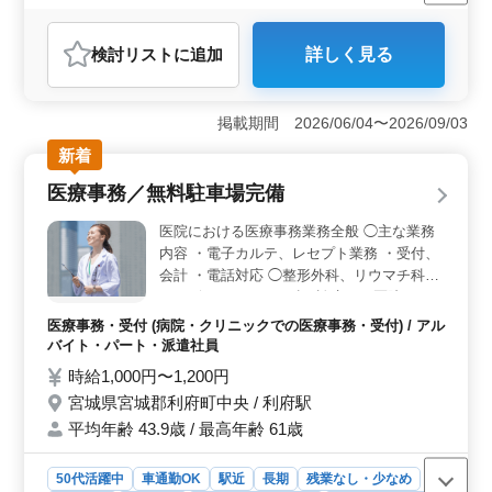
残業なし・少なめ
男性歓迎
派遣社員
アルバイト・パート
自動車整備士
検討リスト
に追加
詳しく見る
おすすめポイント
＜完全週休2日制で働きやすい環境＞ 完全週休2日制で
しっかり休みを確保でき、プライベートとの両立がしや
掲載期間 2026/06/04〜2026/09/03
すい環境です。残業なしのため、生活リズムを整えなが
新着
ら無理なく勤務でき、長期的に続けやすい職場で
す。 ＜整備経験を活かせる業務内容＞ 電動三輪バ
医療事務／無料駐車場完備
イクの整備、車検対応、動作確認、修理診断を担当しま
す。これまでの修理や整備経験を活かして、電動車両の
医院における医療事務業務全般 ◯主な業務
分野で技術を発揮しながら活躍できます。 ＜車通勤
内容 ・電子カルテ、レセプト業務 ・受付、
＋待遇充実で安心＞ 車通勤が可能で通勤負担を抑えら
会計 ・電話対応 ◯整形外科、リウマチ科、
れる環境です。交通費支給や社会保険完備など福利厚生
リハビリテ－ション科を診療する医院です。
も整っており、安定した条件のもとで安心して長く働け
＊マイカー通勤OK（無料駐車場完備） ＊駅
る職場です。
医療事務・受付 (病院・クリニックでの医療事務・受付) / アル
チカ ＊交通費支給 ＊賞与あり 診療報酬請求
バイト・パート・派遣社員
経験のある方が即戦力となれる職場です。
時給1,000円〜1,200円
ぜひこれまでの積み重ねを発揮してくださ
宮城県宮城郡利府町中央 / 利府駅
い！
平均年齢 43.9歳 / 最高年齢 61歳
50代活躍中
車通勤OK
駅近
長期
残業なし・少なめ