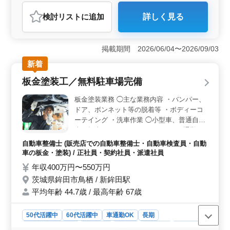
アルバイト・パート
自動車整備士
検討リスト
に追加
詳しく見る
おすすめポイント
＜完全週休2日制で働きやすい環境＞ 完全週休2日制で
日曜日も休みとなり、年末年始休暇もあるため、仕事と
掲載期間 2026/06/04〜2026/09/03
プライベートのバランスを取りやすい環境です。残業な
新着
しのため、生活リズムを整えながら無理なく勤務できま
す。 ＜板金塗装経験を活かせる業務内容＞ トラッ
板金塗装工／無料駐車場完備
ク販売店でボディの補修・修理、錆とり、磨き、故障点
検を担当します。これまでの鈑金塗装経験を活かして、
板金塗装業務 ◯主な業務内容 ・バンパー、
ベテラン整備士として技術を発揮し、即戦力として活躍
ドア、ボンネット等の脱着等 ・ボディーコ
できます。 ＜車通勤＋待遇充実で安心＞ 車通勤が
ーテイング ・洗車作業 ◯小型車、普通自動
可能で通勤負担を抑えられる環境です。交通費支給や社
車を担当して頂きます。 ＊マイカー通勤
会保険完備に加えて退職金制度もあり、福利厚生が整っ
OK（無料駐車場完備） ＊賞与あり ＊交通
た環境で安心して長く働ける職場です。
自動車整備士 (販売店での自動車整備士・自動車検査員・自動
費支給 鈑金塗装の両方をおまかせできる方
車の板金・塗装) / 正社員・契約社員・派遣社員
を募集します！ これまで積み上げた実力を
年収400万円〜550万円
ぜひ発揮してください！
茨城県鉾田市鳥栖 / 新鉾田駅
平均年齢 44.7歳 / 最高年齢 67歳
50代活躍中
60代活躍中
車通勤OK
長期
残業なし・少なめ
男性歓迎
正社員
契約社員
派遣社員