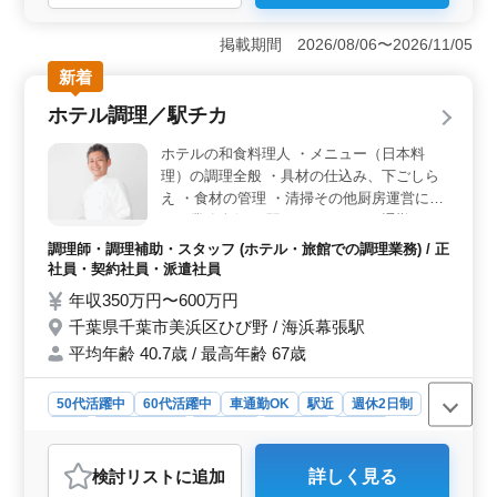
＜培った整備技術を活かせる＞ 乗用車から大型トラッ
クまで幅広い車両を扱い、定期点検、車検整備、一般修
掲載期間 2026/08/06〜2026/11/05
理、部品交換などを担当します。整備士業務経験者限定
新着
のお仕事で、これまで身につけた技術やノウハウを実務
で発揮できます。 ＜働きやすい環境、待遇＞ 工具
ホテル調理／駅チカ
や作業着は会社から貸与。資格手当、賞与などの待遇も
整っており、整備の仕事を長く続けやすい職場で
ホテルの和食料理人 ・メニュー（日本料
す。 ＜シニアが活躍する職場＞ 50代・60代のシニ
理）の調理全般 ・具材の仕込み、下ごしら
アが活躍しており、最高年齢は65歳です。3級自動車整備
え ・食材の管理 ・清掃その他厨房運営に関
士以上の資格と実務経験を活かし、年齢を重ねても現場
する業務全般 ＊駅チカ、マイカー通勤OKで
で技術を発揮しつづけたい方におすすめです。
通勤も便利 ＊ブランクOK 経験20年以上の
調理師・調理補助・スタッフ (ホテル・旅館での調理業務) / 正
ベテラン和食調理師の方は歓迎。 もちろ
社員・契約社員・派遣社員
ん、和食以外の調理業務ご経験者様も奮って
年収350万円〜600万円
ご応募ください。 経験と技術が活きた料理
千葉県千葉市美浜区ひび野 / 海浜幕張駅
で、お客様を存分におもてなししてくださ
平均年齢 40.7歳 / 最高年齢 67歳
い！
50代活躍中
60代活躍中
車通勤OK
駅近
週休2日制
長期
寮・社宅あり
女性歓迎
男性歓迎
正社員
契約社員
派遣社員
調理師・調理補助・スタッフ
検討リスト
に追加
詳しく見る
おすすめポイント