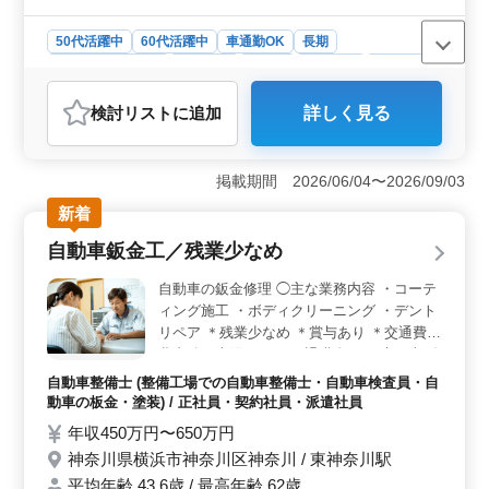
50代活躍中
60代活躍中
車通勤OK
長期
残業なし・少なめ
男性歓迎
正社員
契約社員
派遣社員
自動車整備士
検討リスト
に追加
詳しく見る
おすすめポイント
＜休みを確保しやすい勤務環境＞ 日曜・祝日休みに加
えて夏季休暇、年末年始休暇、GW休暇もあり、長期休暇
掲載期間 2026/06/04〜2026/09/03
を取りながら勤務できます。残業少なめで仕事とプライ
新着
ベートのバランスを整えやすい環境です。 ＜車両整
備経験を活かせる業務内容＞ 販売店で小型から大型ト
自動車鈑金工／残業少なめ
ラック、バスの車検整備、修理点検、納車業務を担当し
ます。これまでの整備経験を活かして、大型車両整備の
自動車の鈑金修理 ◯主な業務内容 ・コーテ
技術を発揮できる業務内容です。 ＜車通勤＋待遇充
ィング施工 ・ボディクリーニング ・デント
実で安心＞ 車通勤が可能で通勤負担を抑えられる環境
リペア ＊残業少なめ ＊賞与あり ＊交通費実
です。交通費支給（上限なし）や賞与、社会保険完備に
費支給（上限なし） ＊退職金あり 磨き上げ
加えて退職金制度もあり、福利厚生が整った環境で安心
た技術を当社で発揮して頂けます！ ベテラ
して長く働ける職場です。
自動車整備士 (整備工場での自動車整備士・自動車検査員・自
ン板金工の方、ぜひご応募お待ちしておりま
動車の板金・塗装) / 正社員・契約社員・派遣社員
す！
年収450万円〜650万円
神奈川県横浜市神奈川区神奈川 / 東神奈川駅
平均年齢 43.6歳 / 最高年齢 62歳