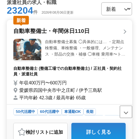
派遣社員の求人・転職
23204
件
2026年08月06日更新
新着
自動車整備士・年間休日110日
自動車整備士募集 ◯具体的には… ・定期点
検整備、車検整備 ・一般修理、メンテナン
ス ・部品の交換・補修 ◯車種 乗用車〜トラ
ック(大型)まで ＊工具・作業着貸与あり ＊
資格手当あり 2級整備士以上の資格をお持ち
自動車整備士 (整備工場での自動車整備士) / 正社員・契約社
の方は条件面優遇します。 メカニックとし
員・派遣社員
て培ってきた技術をぜひ活かしてください！
年収400万円〜600万円
愛媛県四国中央市中之庄町 / 伊予三島駅
平均年齢 42.3歳 / 最高年齢 65歳
50代活躍中
60代活躍中
車通勤OK
長期
残業なし・少なめ
男性歓迎
正社員
契約社員
派遣社員
自動車整備士
検討リスト
に追加
詳しく見る
おすすめポイント