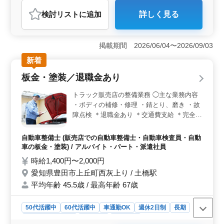
自動車整備士
検討リスト
に追加
詳しく見る
おすすめポイント
＜駅近で通いやすい環境＞ 二色浜駅から徒歩圏内で通
勤しやすく、車通勤にも対応しているため通勤負担を抑
掲載期間 2026/06/04〜2026/09/03
えられる職場です。無料駐車場も完備しており、自分に
新着
合った通勤方法を選びながら勤務できます。 ＜整備
経験を活かせる業務内容＞ 販売店で車両の部品交換、
板金・塗装／退職金あり
クリーニング、定期点検などの整備業務を担当します。
これまでの整備士経験や3級自動車整備士以上の資格を活
トラック販売店の整備業務 ◯主な業務内容
かして、ベテランメカニックとして技術を発揮できま
・ボディの補修・修理 ・錆とり、磨き ・故
す。 ＜待遇充実で安心＞ 交通費支給、賞与、社会
障点検 ＊退職金あり ＊交通費支給 ＊完全週
保険完備に加えて、退職金制度など福利厚生も整ってい
休2日制 ベテラン整備士が即戦力で活躍する
ます。安定した環境で経験を活かしながら、安心して長
職場です。 経験者の方、ぜひご応募お待ち
く働ける職場です。
自動車整備士 (販売店での自動車整備士・自動車検査員・自動
しております！
車の板金・塗装) / アルバイト・パート・派遣社員
時給1,400円〜2,000円
愛知県豊田市上丘町西灰上り / 土橋駅
平均年齢 45.5歳 / 最高年齢 67歳
50代活躍中
60代活躍中
車通勤OK
週休2日制
長期
残業なし・少なめ
男性歓迎
派遣社員