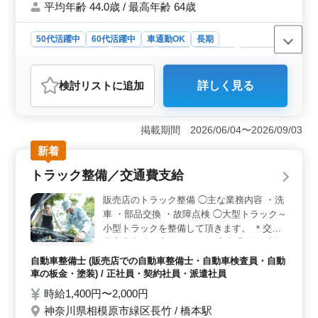
平均年齢 44.0歳 / 最高年齢 64歳
50代活躍中
60代活躍中
車通勤OK
長期
残業なし・少なめ
男性歓迎
正社員
契約社員
派遣社員
自動車整備士
検討リスト
に追加
詳しく見る
おすすめポイント
＜残業少なめで働きやすい＞ 残業少なめでプライベー
トとの両立を図りやすい環境です。週休2日制のため、無
掲載期間 2026/06/04〜2026/09/03
理なく長く続けやすい勤務スタイルです。 ＜板金塗
新着
装経験を活かせる業務＞ 自動車の傷や凹みの修理・補
修、ボディクリーニング、デントリペアを担当します。
トラック整備／交通費支給
これまでの板金塗装経験を活かして即戦力として活躍で
きます。 ＜車通勤可＋充実待遇＞ 車通勤可能で
販売店のトラック整備 ◯主な業務内容 ・洗
す。賞与、社会保険など福利厚生も整い、安心して長く
車 ・部品交換 ・故障点検 ◯大型トラック～
働ける環境です。
小型トラックを整備して頂きます。 ＊交通
費実費支給（上限なし） ＊完全週休2日制
（土日祝休み） 大型トラックの整備もバッ
自動車整備士 (販売店での自動車整備士・自動車検査員・自動
チリできる方を募集します。 高度な技術と
車の板金・塗装) / 正社員・契約社員・派遣社員
豊富な経験をお持ちのベテランさん、ぜひご
時給1,400円〜2,000円
応募ください。
神奈川県相模原市緑区長竹 / 橋本駅