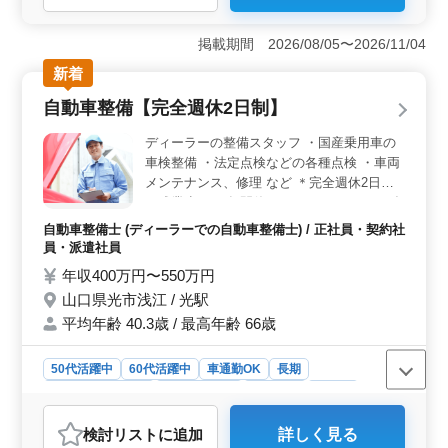
＜経験を活かせる業務内容＞ 和食調理全般、食材管
理、厨房内の清掃まで幅広く担当します。調理経験を活
掲載期間 2026/08/05〜2026/11/04
かし、ホテルならではの丁寧なおもてなしを料理で表現
新着
できる仕事です。 ＜通勤しやすい職場環境＞ 勤務
地は海浜幕張駅から徒歩圏内にあり、電車で通いやすい
自動車整備【完全週休2日制】
環境です。マイカー通勤もOKで、居住地や生活スタイル
に合わせて通勤方法を選べます。 ＜シニアが活躍
ディーラーの整備スタッフ ・国産乗用車の
＞ 50代・60代のシニアが活躍中です。 年齢のへだて
車検整備 ・法定点検などの各種点検 ・車両
がない職場環境の中、存分に磨いてきた調理の技術を活
メンテナンス、修理 など ＊完全週休2日制
かして頂けます。
＊残業少なめ 年間休日120日などゆとりも多
めの職場環境です。 働きやすい環境の中、
自動車整備士 (ディーラーでの自動車整備士) / 正社員・契約社
カーメカニックとして技術を磨いてきたベテ
員・派遣社員
ランシニアも活躍中。 培ってきた技術・経
年収400万円〜550万円
験・ノウハウを活かし、 工場を支えて頂
山口県光市浅江 / 光駅
き、お客様の快適で安全なカーライフを支え
平均年齢 40.3歳 / 最高年齢 66歳
て頂きたいです。
50代活躍中
60代活躍中
車通勤OK
長期
残業なし・少なめ
寮・社宅あり
男性歓迎
正社員
契約社員
派遣社員
自動車整備士
検討リスト
に追加
詳しく見る
おすすめポイント