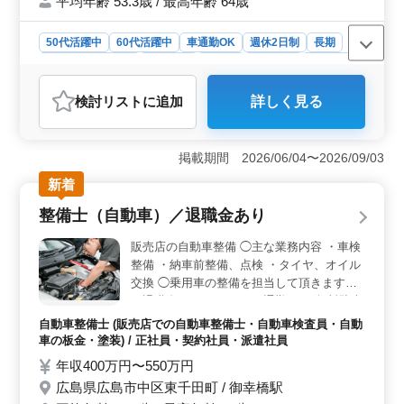
平均年齢 53.3歳 / 最高年齢 64歳
50代活躍中
60代活躍中
車通勤OK
週休2日制
長期
残業なし・少なめ
男性歓迎
正社員
契約社員
派遣社員
自動車整備士
検討リスト
に追加
詳しく見る
おすすめポイント
＜残業なしで働きやすい＞ 完全週休2日制で休日を確保
でき、残業も基本的に残業なしの環境です。仕事とプラ
掲載期間 2026/06/04〜2026/09/03
イベートを両立しながら、無理なく長く働きやすい求人
新着
です。 ＜整備経験を活かせる業務＞ 中古車販売店
にて車検整備、故障点検、入出庫管理を担当します。こ
整備士（自動車）／退職金あり
れまで培った整備士経験や技術を活かして活躍できま
す。 ＜車通勤可＋充実待遇＞ 無料駐車場完備でマ
販売店の自動車整備 ◯主な業務内容 ・車検
イカー通勤ができ、通勤負担を抑えられる環境です。賞
整備 ・納車前整備、点検 ・タイヤ、オイル
与、交通費、社会保険など福利厚生も整い、安心して長
交換 ◯乗用車の整備を担当して頂きます。
く働ける環境です。
＊退職金あり ＊マイカー通勤OK（無料駐車
場完備） ＊賞与あり ＊交通費支給 ＊駅チカ
自動車整備士 (販売店での自動車整備士・自動車検査員・自動
今までの整備経験を活かせます。 新車、中
車の板金・塗装) / 正社員・契約社員・派遣社員
古車ともに担当できる方を募集します。
年収400万円〜550万円
広島県広島市中区東千田町 / 御幸橋駅