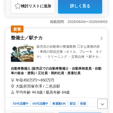
派遣社員
自動車整備士
検討リスト
に追加
詳しく見る
おすすめポイント
＜土日祝休みで働きやすい＞ 完全週休2日制で土日祝休
みのため、予定を立てやすく働きやすい環境です。残業
掲載期間 2026/06/04〜2026/09/03
も基本的に残業なしで、無理なく続けやすい勤務スタイ
新着
ルです。 ＜整備経験を活かせる業務＞ 車検専門店
にて故障点検、部品交換・取付、カー用品の設置を担当
整備士／駅チカ
します。これまでの整備経験を活かして、幅広い整備業
務で活躍できます。 ＜駅徒歩圏内＋充実待遇＞ 萩
販売店の自動車の整備業務 ◯主な業務内容
原駅から徒歩圏内で通勤しやすく、無料駐車場完備でマ
・車両の部品交換（オイル、ブレーキ、タイ
イカー通勤も可能です。社会保険など福利厚生も整い、
ヤ） ・クリーニング ・定期点検 ＊駅チカ
安心して長く働ける環境です。
＊マイカー通勤OK（無料駐車場完備） ＊交
通費支給 ＊賞与あり ＊退職金あり ベテラン
自動車整備士 (販売店での自動車整備士・自動車検査員・自動
メカニックとしての技術をフルに発揮できま
車の板金・塗装) / 正社員・契約社員・派遣社員
す。 腕を試したい方、ぜひ一度ご応募くだ
年収450万円〜650万円
さい！
大阪府貝塚市澤 / 二色浜駅
平均年齢 44.8歳 / 最高年齢 64歳
50代活躍中
60代活躍中
車通勤OK
駅近
長期
残業なし・少なめ
男性歓迎
正社員
契約社員
派遣社員