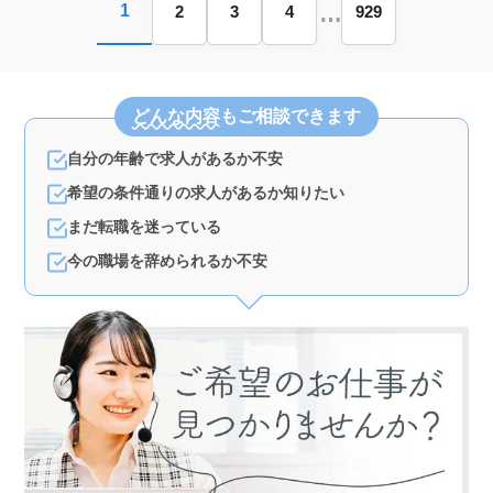
…
1
2
3
4
929
どんな内容
もご相談できます
自分の年齢で求人があるか不安
希望の条件通りの求人があるか知りたい
まだ転職を迷っている
今の職場を辞められるか不安