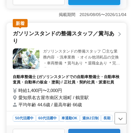
＜経験を活かせる業務＞ 国産乗用車の車検整備や法定
点検、修理などを担当します。3級自動車整備士以上と実
掲載期間 2026/08/05〜2026/11/04
務経験が必須で、これまで培った技術や判断力を発揮し
新着
て、ベテラン整備士として活躍できます。 ＜休日を
確保しやすい勤務環境＞ 火曜・水曜休みの完全週休2日
ガソリンスタンドの整備スタッフ／賞与あ
制で、年間休日は120日です。残業も月10時間程度で、仕
り
事と私生活の予定を両立しやすい環境です。 ＜ベテ
ランシニア活躍中・長く働きやすい待遇＞ 50代・60代
ガソリンスタンドの整備スタッフ ◯主な業
のシニアが活躍しております。 車通勤が可能なうえ、
務内容 ・洗車業務 ・オイル他消耗品の交換
賞与などの待遇も整っています。
・車両整備 ＊賞与あり ＊退職金あり ＊完全
週休2日制 仕事がスムーズにこなせるベテラ
ンさんを募集します。 店舗を共に盛り上げ
自動車整備士 (ガソリンスタンドでの自動車整備士・自動車検
ていける方を募集します。
査員・自動車の板金・塗装) / 正社員・契約社員・派遣社員
時給1,400円〜2,000円
愛知県名古屋市南区大堀町 / 鶴里駅
平均年齢 44.6歳 / 最高年齢 66歳
50代活躍中
60代活躍中
車通勤OK
週休2日制
長期
残業なし・少なめ
男性歓迎
正社員
契約社員
派遣社員
自動車整備士