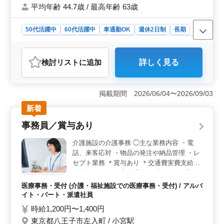
平均年齢 44.7歳 / 最高年齢 63歳
50代活躍中
60代活躍中
車通勤OK
週休2日制
長期
残業なし・少なめ
男性歓迎
正社員
契約社員
派遣社員
自動車整備士
検討リスト
に追加
詳しく見る
おすすめポイント
＜充実の休日＞ 完全週休2日制（土日祝休み）で予定を
立てやすく、プライベートも大切にできます。残業なし
掲載期間 2026/06/04〜2026/09/03
のため、無理なく安定したペースで勤務しやすい環境で
新着
す。 ＜経験を活かせる＞ 販売店にて大型トラック
から小型トラックまでの整備を担当します。洗車、部品
事務員／賞与あり
交換、故障点検など、これまでの整備経験を活かして活
躍できるお仕事です。 ＜安心の待遇＞ 交通費実費
介護施設の介護事務 ◯主な業務内容 ・電
支給で通勤負担を抑えられる環境です。社会保険などの
話、来客応対 ・物品の発注や納品管理 ・レ
福利厚生も整っており、経験を発揮しながら安心して長
セプト業務 ＊賞与あり ＊交通費実費支給
く働ける環境です。
（上限なし） ＊完全週休2日制 シニア世代
が活躍する職場です！ ぜひあなたも働いて
医療事務・受付 (介護・福祉施設での医療事務・受付) / アルバ
みませんか？
イト・パート・派遣社員
時給1,200円〜1,400円
東京都八王子市左入町 / 小宮駅