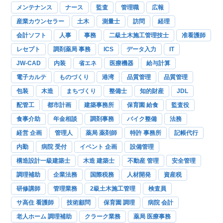
メンテナンス
ナース
監査
管理職
広報
産業カウンセラー
土木
測量士
訪問
経理
会計ソフト
人事
事務
二級土木施工管理技士
准看護師
レセプト
調剤薬局 事務
ICS
データ入力
IT
JW-CAD
内装
省エネ
医療機器
給与計算
電子カルテ
ものづくり
港湾
品質管理
品質管理
包装
木造
まちづくり
整備士
知的財産
JDL
配管工
都市計画
建築事務所
保育園 給食
監査役
食事介助
年金相談
調剤事務
バイク整備
法務
経営 企画
管理人
薬局 薬剤師
特許 事務所
記帳代行
内勤
病院 受付
イベント 企画
設備管理
構造設計一級建築士
木造 建築士
不動産 管理
安全管理
調理補助
企業法務
国際税務
人材開発
資産税
研修講師
管理業務
2級土木施工管理
検査員
サ高住 看護師
技術顧問
保育園 調理
病院 会計
老人ホーム 調理補助
クラーク業務
薬局 医療事務