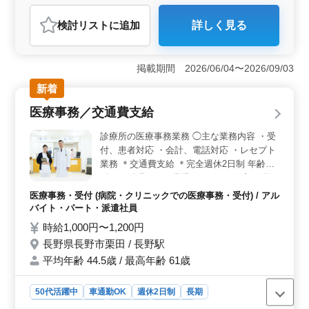
自動車整備士
検討リスト
に追加
詳しく見る
おすすめポイント
＜充実の休日＞ 残業少なめで仕事とプライベートのメ
リハリをつけやすく、無理なく勤務できます。日曜・祝
掲載期間 2026/06/04〜2026/09/03
日休みがあり、安定した働き方を目指せる環境で
新着
す。 ＜経験を活かせる＞ 板金塗装業務としてバン
パーやドア、ボンネットの脱着、ボディコーティング、
医療事務／交通費支給
洗車作業を担当します。これまでの鈑金塗装経験を活か
して活躍できるお仕事です。 ＜安心の待遇＞ マイ
診療所の医療事務業務 ◯主な業務内容 ・受
カー通勤OKで無料駐車場を利用でき、通勤負担を抑えら
付、患者対応 ・会計、電話対応 ・レセプト
れる環境です。賞与、交通費、社会保険などの福利厚生
業務 ＊交通費支給 ＊完全週休2日制 年齢関
も整っており、安心して長く働ける環境です。
係なく活躍できる職場です！ レセプト経験
があればスムーズに即戦力になれます！
医療事務・受付 (病院・クリニックでの医療事務・受付) / アル
バイト・パート・派遣社員
時給1,000円〜1,200円
長野県長野市栗田 / 長野駅
平均年齢 44.5歳 / 最高年齢 61歳
50代活躍中
車通勤OK
週休2日制
長期
残業なし・少なめ
女性歓迎
派遣社員