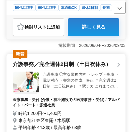
50代活躍中
60代活躍中
車通勤OK
週休2日制
長期
残業なし・少なめ
男性歓迎
正社員
契約社員
派遣社員
自動車整備士
検討リスト
に追加
詳しく見る
おすすめポイント
＜残業少なめで働きやすい＞ 完全週休2日制で休日を確
保でき、残業も少なめのため、無理なくメリハリをつけ
掲載期間 2026/06/04〜2026/09/03
て働きやすい環境です。 ＜板金塗装経験を活かせる
新着
業務＞ 中古車塗装にてオールペイント、ボディクリー
ニング、デントリペアを担当します。これまでの鈑金塗
介護事務／完全週休2日制（土日祝休み）
装経験を活かして、専門技術を発揮できます。 ＜車
通勤可＋充実待遇＞ 無料駐車場完備でマイカー通勤が
介護事務 ◯主な業務内容 ・レセプト事務 ・
でき、通勤負担を抑えられる環境です。交通費、社会保
電話対応 ・書類の作成、修正 ＊完全週休2
険など福利厚生も整い、安心して長く働ける環境です。
日制（土日祝休み） ＊駅チカ これまでのレ
セプト経験を活かせます。 経験者の方のご
応募ぜひお待ちしております。
医療事務・受付 (介護・福祉施設での医療事務・受付) / アルバ
イト・パート・派遣社員
時給1,200円〜1,400円
東京都江東区東陽 / 木場駅
平均年齢 44.3歳 / 最高年齢 63歳