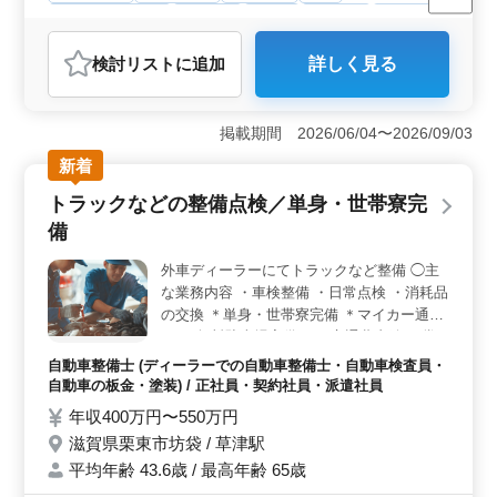
残業なし・少なめ
男性歓迎
正社員
契約社員
派遣社員
自動車整備士
検討リスト
に追加
詳しく見る
おすすめポイント
＜残業少なめで働きやすい環境＞ 残業少なめで業務後
の時間も確保しやすく、無理なく働きやすい環境です。
掲載期間 2026/06/04〜2026/09/03
長期勤務を続けやすい勤務体制で、安定した生活リズム
新着
を整えながら仕事に取り組めます。 ＜整備経験を活
かせる業務内容＞ カー用品販売店でタイヤ交換、点
トラックなどの整備点検／単身・世帯寮完
検、オーディオ・ETC取付、オイル交換作業などを担当
備
します。これまでの整備経験や資格を活かして、幅広い
作業に対応する整備スタッフとして活躍できます。
外車ディーラーにてトラックなど整備 ◯主
＜車通勤＋待遇充実で安心＞ 車通勤が可能で通勤負担
な業務内容 ・車検整備 ・日常点検 ・消耗品
を抑えられる環境です。交通費支給や賞与、社会保険完
備に加えて退職金制度もあり、福利厚生が整った環境で
の交換 ＊単身・世帯寮完備 ＊マイカー通勤
安心して長く働ける職場です。
OK（無料駐車場完備） ＊交通費支給 ＊賞
与あり 大型トラックまで整備できる凄腕メ
自動車整備士 (ディーラーでの自動車整備士・自動車検査員・
カニックを募集します。 ぜひそのお力を当
自動車の板金・塗装) / 正社員・契約社員・派遣社員
社にお貸しください！
年収400万円〜550万円
滋賀県栗東市坊袋 / 草津駅
平均年齢 43.6歳 / 最高年齢 65歳