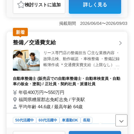
検討リスト
に追加
詳しく見る
おすすめポイント
＜完全週休2日制で働きやすい環境＞ 完全週休2日制で
休みを確保しながら勤務でき、仕事とプライベートを両
掲載期間 2026/06/04〜2026/09/03
立しやすい環境です。残業なしのため、無理なく長期的
新着
に続けられる職場です。 ＜整備経験を活かせる業務
内容＞ ガソリンスタンドで洗車業務、オイルなど消耗
整備／交通費支給
品の交換、車両整備を担当します。これまでの整備士経
験や3級自動車整備士以上の資格を活かして、ベテランス
リース専門店の整備担当 ◯主な業務内容 ・
タッフとして技術を発揮できます。 ＜待遇充実で安
故障点検、動作確認 ・車検整備 ・整備記録
心＞ 車通勤が可能で通勤負担を抑えられる環境です。
帳簿作成 ＊交通費実費支給（上限なし） ＊
賞与、社会保険完備、退職金制度など福利厚生も整って
賞与あり ＊マイカー通勤OK（無料駐車場完
おり、安定した条件のもとで安心して長く働ける職場で
備） 長年の実力を100%発揮できます！ ベ
す。
自動車整備士 (販売店での自動車整備士・自動車検査員・自動
テランとして即戦力で活躍したい方に最適な
車の板金・塗装) / 正社員・契約社員・派遣社員
求人です！
年収400万円〜550万円
福岡県糟屋郡志免町志免 / 宇美駅
平均年齢 44.6歳 / 最高年齢 64歳
50代活躍中
60代活躍中
車通勤OK
長期
残業なし・少なめ
男性歓迎
正社員
契約社員
派遣社員
自動車整備士