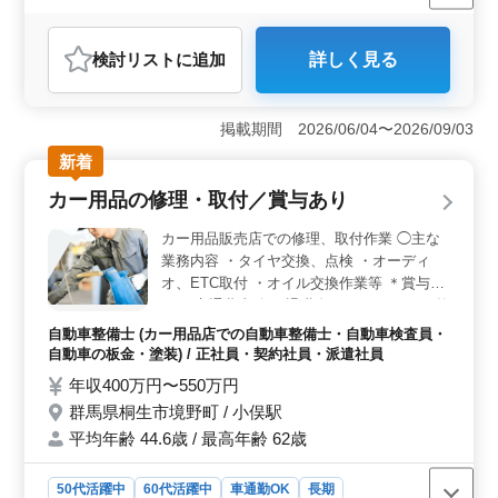
女性歓迎
派遣社員
アルバイト・パート
医療事務・受付
おすすめポイント
検討リスト
に追加
詳しく見る
＜無料駐車場完備で通勤便利＞ 無料駐車場を完備して
おり、車通勤で通いやすく通勤負担を抑えられる環境で
す。利府駅からも近く、通勤手段を選びやすい職場で
掲載期間 2026/06/04〜2026/09/03
す。 ＜医療事務経験を活かせる業務内容＞ 医院に
て電子カルテ、レセプト業務、受付、会計、電話対応を
新着
担当します。診療報酬請求経験を活かして、整形外科・
カー用品の修理・取付／賞与あり
リウマチ科・リハビリ科の医療事務として活躍できま
す。 ＜待遇充実で安心＞ 交通費支給や賞与、社会
カー用品販売店での修理、取付作業 ◯主な
保険完備など待遇面も整っています。福利厚生が充実し
業務内容 ・タイヤ交換、点検 ・オーディ
た環境で、経験を活かしながら安心して長く働ける職場
オ、ETC取付 ・オイル交換作業等 ＊賞与あ
です。
り ＊交通費支給 ＊退職金あり これまでの整
備経験を活かせます。 幅広い作業をこなせ
自動車整備士 (カー用品店での自動車整備士・自動車検査員・
るベテランさんを募集します。
自動車の板金・塗装) / 正社員・契約社員・派遣社員
年収400万円〜550万円
群馬県桐生市境野町 / 小俣駅
平均年齢 44.6歳 / 最高年齢 62歳
50代活躍中
60代活躍中
車通勤OK
長期