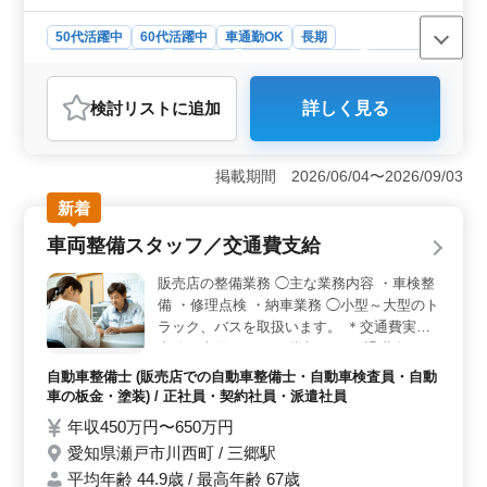
50代活躍中
60代活躍中
車通勤OK
長期
残業なし・少なめ
男性歓迎
正社員
契約社員
派遣社員
自動車整備士
検討リスト
に追加
詳しく見る
おすすめポイント
＜残業少なめで働きやすい環境＞ 残業少なめで仕事と
プライベートのバランスを取りやすい環境です。長期勤
掲載期間 2026/06/04〜2026/09/03
務を続けやすい勤務体制で、無理なく安定した働き方を
新着
実現できます。 ＜整備経験を活かせる業務内容＞
ガソリンスタンドでオイル交換などのピット作業、洗
車両整備スタッフ／交通費支給
車、コーティング作業を担当します。これまでの整備経
験や資格を活かして、幅広い業務に対応するスタッフと
販売店の整備業務 ◯主な業務内容 ・車検整
して活躍できます。 ＜車通勤＋待遇充実で安心＞
備 ・修理点検 ・納車業務 ◯小型～大型のト
車通勤が可能で通勤負担を抑えられる環境です。交通費
ラック、バスを取扱います。 ＊交通費実費
支給（上限なし）や賞与、社会保険完備など福利厚生も
支給（上限なし） ＊賞与あり ＊退職金あり
整っており、安心して長く働ける環境です。
今まで積み重ねた経験を当社でも活かせま
自動車整備士 (販売店での自動車整備士・自動車検査員・自動
す！ 大型トラック整備を担当できるベテラ
車の板金・塗装) / 正社員・契約社員・派遣社員
ンさんを募集します！
年収450万円〜650万円
愛知県瀬戸市川西町 / 三郷駅
平均年齢 44.9歳 / 最高年齢 67歳