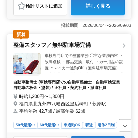
検討リスト
に追加
詳しく見る
おすすめポイント
＜車通勤可能で働きやすい環境＞ 無料駐車場を完備し
ており、車通勤で通いやすく通勤負担を抑えられる環境
掲載期間 2026/06/04〜2026/09/03
です。残業少なめで仕事とプライベートのバランスを取
新着
りやすく、長期的に勤務しやすい職場です。 ＜整備
経験を活かせる業務内容＞ リース専門店で故障点検、
整備スタッフ／無料駐車場完備
動作確認、車検整備、整備記録帳簿作成を担当します。
これまでの整備士経験や資格を活かして、即戦力として
車検専門店での整備業務 ◯主な業務内容 ・
安定した整備業務に取り組めます。 ＜待遇充実で安
故障点検 ・部品交換、取付 ・カー用品の設
心＞ 交通費支給（上限なし）や賞与、社会保険完備な
置 ＊マイカー通勤OK（無料駐車場完備）
ど待遇面が整っています。経験を活かしながら安定した
＊完全週休2日制（土日祝休み） これから共
環境で働けるため、安心して長く働ける職場です。
に働いてみませんか？ あなたの実力が活き
自動車整備士 (車検専門店での自動車整備士・自動車検査員・
る場所がここにあります！
自動車の板金・塗装) / 正社員・契約社員・派遣社員
時給1,200円〜1,800円
福岡県北九州市八幡西区皇后崎町 / 萩原駅
平均年齢 42.7歳 / 最高年齢 62歳
50代活躍中
60代活躍中
車通勤OK
駅近
週休2日制
長期
残業なし・少なめ
男性歓迎
正社員
契約社員