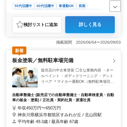
50代活躍中
60代活躍中
車通勤OK
長期
残業なし・少なめ
寮・社宅あり
男性歓迎
正社員
契約社員
派遣社員
自動車整備士
検討リスト
に追加
詳しく見る
おすすめポイント
＜寮完備で安心して働ける環境＞ 単身・世帯用の寮を
完備しており、生活面の負担を抑えながら勤務できる環
掲載期間 2026/06/04〜2026/09/03
境です。日曜・祝日休みに加えて夏季休暇や年末年始休
新着
暇、GW休暇もあり、長期的に働きやすい職場です。
＜大型車両整備で経験を活かせる業務内容＞ 外車ディ
板金塗装／無料駐車場完備
ーラーでトラックなどの車検整備、日常点検、消耗品交
換を担当します。これまでの整備経験を活かして、大型
販売店の中古車塗装 ◯主な業務内容 ・オー
トラックまで対応できるメカニックとして技術を発揮で
ルペイント ・ボディクリーニング ・デント
きます。 ＜車通勤＋待遇充実で安心＞ 無料駐車場
リペア ＊マイカー通勤OK（無料駐車場完
完備で車通勤が可能なため通勤負担を抑えられる環境で
備） ＊残業少なめ ＊賞与あり ＊交通費支給
す。交通費支給や賞与、社会保険完備など福利厚生も整
ベテラン塗装工を募集します。 ぜひそのお
っており、安心して長く働ける職場です。
自動車整備士 (販売店での自動車整備士・自動車検査員・自動
力をお貸しください。
車の板金・塗装) / 正社員・契約社員・派遣社員
年収450万円〜650万円
神奈川県横浜市都筑区すみれが丘 / 北山田駅
平均年齢 49.3歳 / 最高年齢 67歳