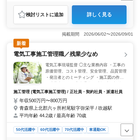
残業なし・少なめ
男性歓迎
派遣社員
アルバイト・パート
自動車整備士
検討リスト
に追加
詳しく見る
おすすめポイント
＜外車ディーラーで専門性を活かせる仕事内容＞ 納車
前整備やオーディオ取付、入出庫管理を担当します。外
掲載期間 2026/06/02〜2026/09/01
車ディーラーならではの車両に携わる機会があり、これ
新着
まで培った整備技術や知識を発揮できます。 ＜経験
豊富な整備士が活躍できる環境＞ 3級自動車整備士以上
電気工事施工管理職／残業少なめ
の資格を活かせる職場です。外車整備に携わった経験が
ある方や、さらなる技術向上を目指したい方にも適した
電気工事現場監督 ◯主な業務内容 ・工事の
環境です。 ＜無理なく働ける勤務条件＞ 完全週休2
原価管理、コスト管理、安全管理、品質管理
日制で残業はありません。週3日から勤務できるため、ラ
・発注者とのミーティング ・施工図の作成
イフスタイルに合わせた働き方が可能です。交通費は実
＊残業少なめ ＊完全週休2日制（土日祝休
費支給で、無料駐車場完備のためマイカー通勤にも対応
み） ＊年間休日121日 ＊交通費実費支給
しています。
施工管理 (電気工事施工管理) / 正社員・契約社員・派遣社員
（上限なし） ＊単身寮完備 長年培ってきた
年収500万円〜800万円
技術をもとに活躍していただけます！ 現場
青森県上北郡六ヶ所村尾駮字弥栄平 / 吹越駅
をお任せできるベテランさんを募集します！
平均年齢 44.2歳 / 最高年齢 70歳
50代活躍中
60代活躍中
70代活躍中
車通勤OK
週休2日制
長期
残業なし・少なめ
寮・社宅あり