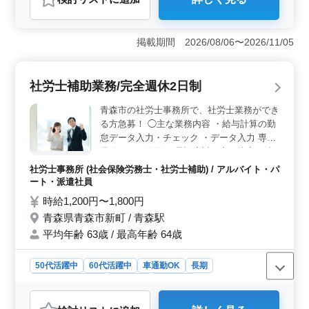
おすすめポイント
＜地域密着での働きやすさ＞ 三沢市大町の国産ディー
ラーで自動車整備士を募集しています。地域に根差し、
掲載期間 2026/08/06〜2026/11/05
車通勤可能。正社員からアルバイトまで様々な雇用形態
で中高年の方々が活躍しています。 ＜充実のスキル
向上＞ 整備全般、車検、定期点検、電装品修理など、
社労士補助業務/完全週休2日制
幅広い業務で技術を磨けます。メカニック経験者歓迎で
す。検査員資格あれば優遇致します。ベテランも新人も
青森市の社労士事務所で、社労士業務ができ
共に成長できる職場です。 ＜働きやすい条件＞ 給
る方急募！ ◯主な業務内容 ・給与計算の勤
与は年収300〜400万円です。通勤手当は全額支給してい
怠データ入力・チェック ・データ入力 専門
ます。賞与は年2回支給されています。福利厚生も整って
業務ソフト使用 ・電話応対、窓口接客、清
おり、雇用・労災・健康・厚生の安心感があります。週
掃 ・郵便局への使送 ・事務所内書類の使送
5〜6日の柔軟な就業日数で、仕事とプライベートを両立
社労士事務所 (社会保険労務士・社労士補助) / アルバイト・パ
・エクセルファイルの新規作成・既存ファイ
できます。
ート・派遣社員
ルの修正 完全週休2日制、休暇制度も充実
時給1,200円〜1,800円
し、ワークライフバランス重視の働き方が可
青森県青森市新町 / 青森駅
能です！ ※長期休暇取得可能 ※マイカー通
平均年齢 63歳 / 最高年齢 64歳
勤可 シニア世代のベテラン社労士も活躍中
の事務所です。 今まで培ってきた経験・ス
キルを発揮して頂ける方、ぜひご応募くださ
50代活躍中
60代活躍中
車通勤OK
長期
い！
残業なし・少なめ
女性歓迎
派遣社員
アルバイト・パート
社労士事務所