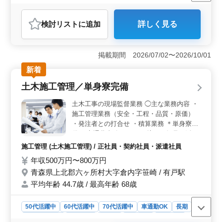
週休2日制
長期
寮・社宅あり
男性歓迎
正社員
契約社員
派遣社員
施工管理
検討リスト
に追加
詳しく見る
おすすめポイント
＜豊富な休日＞ 完全週休2日制の土日祝休みで、年間休
日は123日。休日の予定を立てやすく、仕事と私生活のメ
掲載期間 2026/07/02〜2026/10/01
リハリをつけながら働けます。 ＜経験を活かせるお
新着
仕事＞ 再処理施設における電気・計装工事の施工管理
を担当。客先との打合せ、現場調査、計画書作成、安
土木施工管理／単身寮完備
全・品質管理など、5年以上の施工管理経験を活かせま
す。 ＜充実した待遇＞ 車通勤に対応し、通勤用バ
土木工事の現場監督業務 ◯主な業務内容 ・
スも利用可能。賞与、交通費支給、社会保険、退職金に
施工管理業務（安全・工程・品質・原価）
加え、単身・世帯寮も完備しており、安心して長く働け
・発注者との打合せ ・積算業務 ＊単身寮完
る環境です。
備 ＊交通費支給 これまで培った知見を活か
せる仕事です。 ベテランさんの募集を心待
施工管理 (土木施工管理) / 正社員・契約社員・派遣社員
ちにしています。
年収500万円〜800万円
青森県上北郡六ヶ所村大字倉内字笹崎 / 有戸駅
平均年齢 44.7歳 / 最高年齢 68歳
50代活躍中
60代活躍中
70代活躍中
車通勤OK
長期
寮・社宅あり
男性歓迎
正社員
契約社員
派遣社員