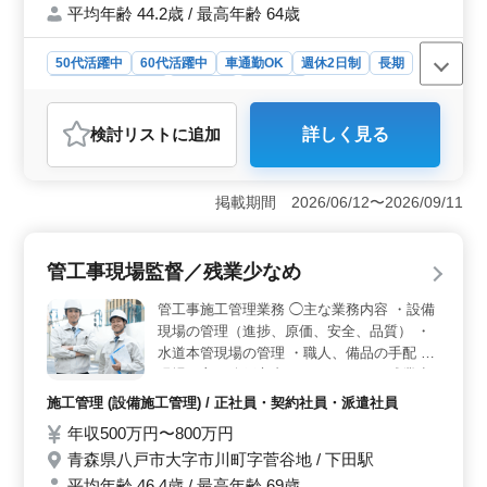
平均年齢 44.2歳 / 最高年齢 64歳
50代活躍中
60代活躍中
車通勤OK
週休2日制
長期
残業なし・少なめ
女性歓迎
派遣社員
アルバイト・パート
調理師・調理補助・スタッフ
検討リスト
に追加
詳しく見る
おすすめポイント
＜ベテランが活躍できる職場＞ この求人は、ベテラン
層が多く活躍しており、幅広い年代の方が歓迎されてい
掲載期間 2026/06/12〜2026/09/11
ます。調理経験が1年以上あれば、年齢に関わらず応募可
能です。業務内容は、調理、配缶、洗浄、残菜処理など
多岐にわたり、これまでの経験を活かせる点が魅力で
管工事現場監督／残業少なめ
す。 ＜働きやすい環境と条件＞ この職場は、週3〜
5日の勤務で、土日祝日がお休みのため、ワークライフバ
管工事施工管理業務 ◯主な業務内容 ・設備
ランスを重視した働き方が可能です。就業時間も8時30分
現場の管理（進捗、原価、安全、品質） ・
から15時15分までと、家庭との両立がしやすい時間帯で
水道本管現場の管理 ・職人、備品の手配 ◯
す。さらに、残業がないため、定時に帰宅できる点も大
現場は主に八戸市内となります。 ＊残業少
きな魅力です。マイカー通勤も可能で、無料駐車場が完
なめ ＊賞与あり ＊交通費支給 経験豊富な管
備されているため、通勤のストレスが少ない環境で
施工管理 (設備施工管理) / 正社員・契約社員・派遣社員
工事施工管理を募集します。 管工事施工管
す。 ＜安定した収入と充実した福利厚生＞ このお
年収500万円〜800万円
理技士の有資格者の方は優遇します。
仕事は時給1,000円から1,400円で、経験やスキルに応じ
青森県八戸市大字市川町字菅谷地 / 下田駅
て給与が決まります。また、賞与制度があり、年2回、計
1ヶ月分が支給されるため、パートタイムでも安定した収
平均年齢 46.4歳 / 最高年齢 69歳