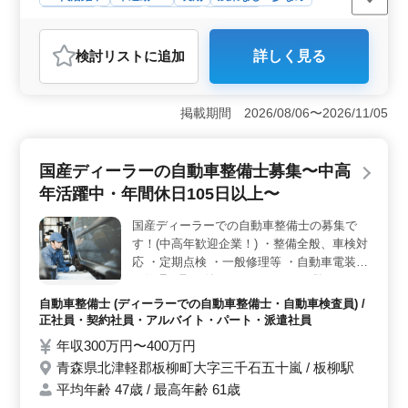
男性歓迎
正社員
契約社員
派遣社員
アルバイト・パート
自動車整備士
検討リスト
に追加
詳しく見る
おすすめポイント
＜安定した雇用＞ 国産ディーラーでの整備士募集で
す。正社員・契約社員・アルバイト・パート・派遣社
掲載期間 2026/08/06〜2026/11/05
員、様々な雇用形態で中高年歓迎です。年収300〜400万
円で安定した給与となっています。 ＜充実の福利厚
生＞ 雇用・労災・健康・厚生の四重の安心です。通勤
国産ディーラーの自動車整備士募集〜中高
手当は全額支給しています。賞与は年2回支給され、休日
年活躍中・年間休日105日以上〜
は火曜、夏季、年末年始など充実しています。年間休日
108日でメリハリのある仕事とプライベートの両立が可能
国産ディーラーでの自動車整備士の募集で
です。 ＜豊富な経験の活かし手＞ 自動車整備経験
す！(中高年歓迎企業！) ・整備全般、車検対
10年以上のベテラン歓迎です。国内トップ企業でスキル
を活かし、新車・中古車の販売から整備まで一貫した業
応 ・定期点検 ・一般修理等 ・自動車電装品
務に挑戦しませんか。これまでの経験を活かしさらなる
の修理、取り付け ＊メカニック経験のある
スキルアップも目指せます。
歓迎致します！ ＊シニア層歓迎（50代の技
自動車整備士 (ディーラーでの自動車整備士・自動車検査員) /
術者活躍中） ＊検査員資格ある方優遇☆
正社員・契約社員・アルバイト・パート・派遣社員
年収300万円〜400万円
青森県北津軽郡板柳町大字三千石五十嵐 / 板柳駅
平均年齢 47歳 / 最高年齢 61歳