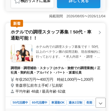
検討リスト
に追加
詳しく見る
おすすめポイント
＜柔軟な働き方が可能＞ 完全週休2日制で土日祝休みの
ため、プライベートの時間を確保しやすい環境です。夏
掲載期間 2026/08/05〜2026/11/04
季や年末年始の長期休暇も取得可能で、家庭や趣味の時
新着
間を大切にしたい方に最適です。また、勤務時間は9時〜
17時の間で相談可能で、1日5時間程度の短時間勤務も可
ホテルでの調理スタッフ募集！50代・車
能なため、自分のライフスタイルに合わせた働き方がで
通勤可能！！
きます。 ＜シニア層も活躍できる職場＞ 50代・60
代が活躍している社労士事務所で、経験を活かしながら
ホテル内での調理スタッフ募集です！ 50代
無理なく働ける環境です。社労士事務所の経験があれば
以上のベテラン層の採用活動、現在積極的に
年数は問われないため、ブランクがある方でも安心して
応募できます。 ＜働きやすい待遇と環境＞ 時給
行っております。 ＊求人内容＊ ・調理 ・盛
1,200円〜1,800円と高めの設定で、スキルや経験に応じ
り付け ・仕込み ・食器洗浄 ・厨房業務 ・
た報酬が期待できます。さらに、雇用保険や社会保険も
調理補助 備考 ・週休2日制 ・社会保険完備
調理師・調理補助・スタッフ (ホテル・旅館での調理業務) / 正
完備されており、安心して長期的に働ける環境が整って
・勤務時間応相談 ・50代、60代の採用実績
社員・契約社員・アルバイト・パート・派遣社員
います。
あり 今まで培ってきた経験を再度活かしま
年収250万円〜400万円 時給1,000円〜1,200円
せんか？ ブランクのある方、資格をお持ち
青森県弘前市土手町 / 弘前駅
で無い方ご応募可能！ まずお気軽にお問い
平均年齢 48歳 / 最高年齢 62歳
合わせください。
50代活躍中
60代活躍中
車通勤OK
週休2日制
長期
残業なし・少なめ
女性歓迎
正社員
契約社員
派遣社員