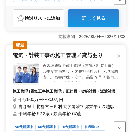
長期
女性歓迎
正社員
契約社員
派遣社員
アルバイト・パート
介護福祉士・介護スタッフ
検討リスト
に追加
詳しく見る
おすすめポイント
＜ベテラン経験者歓迎＞ 50代、60代のベテラン経験者
が活躍中で、豊富な経験を持つ方に最適な職場です。介
掲載期間 2026/08/04〜2026/11/03
護の実務経験を活かして、安心して働くことができま
新着
す。 ＜車通勤の利便性＞ 施設は車通勤が可能で、
立地もよく、周辺地域からのアクセスが容易です。通勤
電気・計装工事の施工管理／賞与あり
のストレスを軽減でき、働きやすい環境です。 ＜勤
務体系の柔軟性＞ 週3〜5日の勤務が可能なシフト制を
再処理施設の施工管理（電気・計装工事）
採用しています。ライフスタイルに合わせた働き方を選
◯主な業務内容 ・客先担当打合せ ・現場調
択できるため、プライベートの時間も大切にしながら仕
査、計画書作成 ・安全、品質管理 ＊賞与あ
事ができます。
り ＊単身・世帯寮完備（単身寮：月額8,000
円） ＊当社通勤用バスあり ＊交通費支給 ＊
施工管理 (電気工事施工管理) / 正社員・契約社員・派遣社員
年間休日123日 ＊完全週休2日制（土日祝休
年収500万円〜800万円
み） ＊退職金あり 充実した待遇のもと腰を
青森県上北郡六ヶ所村大字尾駮字弥栄平 / 吹越駅
据えて勤務できます！ 新しい環境に挑戦し
てみませんか？
平均年齢 52.3歳 / 最高年齢 67歳
50代活躍中
60代活躍中
70代活躍中
車通勤OK