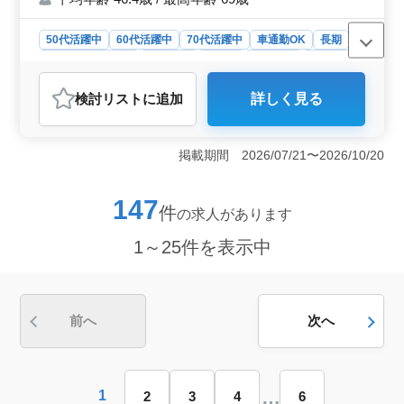
入が期待できます。福利厚生も充実しており、雇用保
険、労災保険、健康保険、厚生年金が完備されているた
50代活躍中
60代活躍中
70代活躍中
車通勤OK
長期
め、安心して働ける環境が整っています。
残業なし・少なめ
男性歓迎
正社員
契約社員
派遣社員
施工管理
検討リスト
に追加
詳しく見る
おすすめポイント
＜通勤負担少なく長期就業しやすい環境＞ 案件は主に
八戸市内が中心で、長距離移動や出張はほとんどなく、
掲載期間 2026/07/21〜2026/10/20
通勤負担を抑えて勤務することができます。現場管理に
集中できる環境です。月10時間程度の残業で、体力的な
負担を抑えながら経験を活かせます。 ＜経験が十分
147
件
の求人があります
に活かせる＞ 賞与、交通費支給と整った待遇です。管
工事施工管理の実務経験を重視し、有資格者は優遇しま
1～25件を表示中
す。年齢に関係なく、実力と経験を活かしてベテラン層
が活躍する職場です。 ＜シニア世代が活躍する職場
＞ シニア人材が活躍中です。休憩120分を確保し、無理
のない働き方を実現。少人数体制のため裁量も大きく、
培ってきたスキルや能力を存分に発揮できます。
前へ
次へ
…
1
2
3
4
6