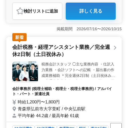
アルバイト・パート
調理師・調理補助・スタッフ
検討リスト
に追加
詳しく見る
おすすめポイント
＜シニア世代活躍の場＞ 中高年の方が活躍している職
場で、シニア世代でも安心して働ける環境です。経験を
掲載期間 2026/07/16〜2026/10/15
活かして安定した収入を得られます。 ＜住み込み可
新着
能で生活安心＞ 住み込み可能な寮や社宅が用意されて
おり、住居の心配がいりません。無料駐車場や送迎バス
会計税務・経理アシスタント業務／完全週
も利用でき、通勤も便利です。 ＜長期安定・働きや
休2日制（土日祝休み）
すさ＞ 長期での勤務が可能で、週休2日制や残業なしの
シフト制です。福利厚生も充実しており、健康保険や厚
税務会計スタッフ ◯主な業務内容 ・仕訳入
生年金などが完備されています。
力業務 ・会計ソフトへの記帳 ・届出書の作
成業務補助 ＊完全週休2日制（土日祝休み）
＊交通費実費支給（上限なし） ＊駅チカ 長
年の経験を役立てられる職場です！ 新しい
会計事務所 (税理士補助・税理士・税理士事務所) / アルバイ
仲間を募集しています！
ト・パート・派遣社員
時給1,200円〜1,800円
青森県弘前市大字萱町 / 中央弘前駅
平均年齢 44.2歳 / 最高年齢 61歳