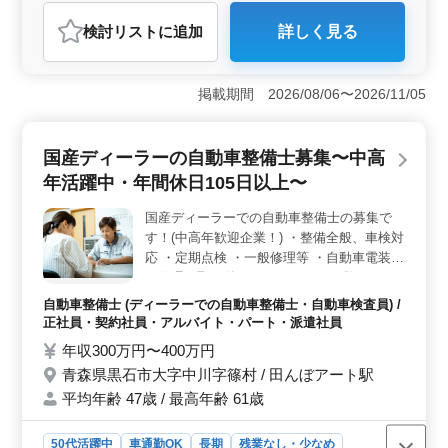
アルバイト・パート
自動車整備士
検討リスト
に追加
詳しく見る
おすすめポイント
＜確かな技術者募集＞ 国産ディーラーで自動車整備士
を募集しています。整備全般、車検対応、定期点検、一
掲載期間 2026/08/06〜2026/11/05
般修理、電装品の修理・取り付けなど多岐にわたる業務
に携わります。メカニック経験者歓迎です。 ＜中高
年活躍中＞ シニア層が活躍する職場です。経験豊富な
国産ディーラーの自動車整備士募集〜中高
50代の技術者が多く在籍しています。検査員資格をお持
年活躍中・年間休日105日以上〜
ちの方も歓迎です。安定感ある整備技術で、お客様に安
心感を提供できる環境です。 ＜働きやすい環境＞
国産ディーラーでの自動車整備士の募集で
年間休日105日以上で、シフト制による柔軟な休暇取得が
す！(中高年歓迎企業！) ・整備全般、車検対
可能です。週5〜6日の出勤で、残業は月10時間程度と少
なめです。福利厚生も整っており、安心して働ける環境
応 ・定期点検 ・一般修理等 ・自動車電装品
が整っています。
の修理、取り付け ＊メカニック経験のある
歓迎致します！ ＊シニア層歓迎（50代の技
自動車整備士 (ディーラーでの自動車整備士・自動車検査員) /
術者活躍中） ＊検査員資格ある方優遇☆
正社員・契約社員・アルバイト・パート・派遣社員
年収300万円〜400万円
青森県黒石市大字中川字篠村 / 田んぼアート駅
平均年齢 47歳 / 最高年齢 61歳
50代活躍中
車通勤OK
長期
残業なし・少なめ