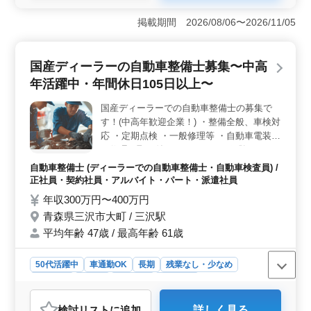
＜地域への誇りと共感＞ 五所川原市に拠点を構え、地
域社会への誇りを感じながら働くことができます。地元
掲載期間 2026/08/06〜2026/11/05
での技術者としての存在感を高め、共感を得られる環境
です。地域密着型の企業で、仕事に誇りを持てま
す。 ＜働きやすい環境と休暇制度＞ 年間休日105日
国産ディーラーの自動車整備士募集〜中高
以上で、シフト制による柔軟な休暇があります。残業が
年活躍中・年間休日105日以上〜
少なく、ワークライフバランスが整った環境です。経験
を生かしながら充実した職場で働けます。 ＜技術者
国産ディーラーでの自動車整備士の募集で
向けの挑戦と報酬＞ 自動車整備経験10年以上のベテラ
す！(中高年歓迎企業！) ・整備全般、車検対
ンも歓迎です。検査員資格がある方は優遇され、スキル
の向上とやりがいある仕事が期待できます。給与面でも
応 ・定期点検 ・一般修理等 ・自動車電装品
年収300万〜400万円と報酬が魅力的です。
の修理、取り付け ＊メカニック経験のある
歓迎致します！ ＊シニア層歓迎（50代の技
自動車整備士 (ディーラーでの自動車整備士・自動車検査員) /
術者活躍中） ＊検査員資格ある方優遇☆
正社員・契約社員・アルバイト・パート・派遣社員
年収300万円〜400万円
青森県三沢市大町 / 三沢駅
平均年齢 47歳 / 最高年齢 61歳
50代活躍中
車通勤OK
長期
残業なし・少なめ
男性歓迎
正社員
契約社員
派遣社員
アルバイト・パート
自動車整備士
検討リスト
に追加
詳しく見る