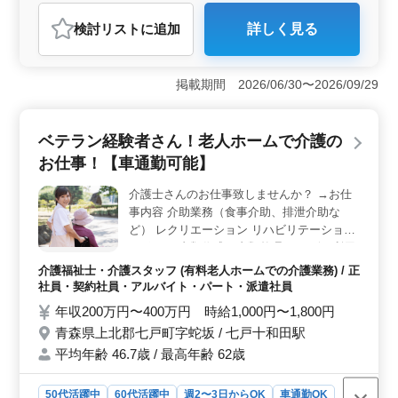
男性歓迎
正社員
契約社員
派遣社員
施工管理
検討リスト
に追加
詳しく見る
おすすめポイント
＜経験を活かせる電気工事施工管理業務＞ 原価・コス
ト・安全・品質管理や発注者との打合せ、施工図作成を
掲載期間 2026/06/30〜2026/09/29
担当します。電気工事施工管理の経験を活かし、現場全
体を管理するポジションで活躍できます。 ＜完全週
休2日制・残業少なめで働きやすい＞ 完全週休2日制
ベテラン経験者さん！老人ホームで介護の
（土日祝休み）で年間休日は121日あります。残業も少な
お仕事！【車通勤可能】
めで、プライベートの時間を確保しながら働けま
す。 ＜車通勤OK・寮ありで生活面も安心＞ 車通勤
介護士さんのお仕事致しませんか？ →お仕
が可能で通勤しやすい環境です。交通費実費支給（上限
事内容 介助業務（食事介助、排泄介助な
なし）、単身寮ありと生活面のサポートも整っており、
安心して勤務できます。
ど） レクリエーション リハビリテーション
サポート 書類作成、書類整理 サービス利用
者の家族との相談、助言 等 →ポイント 車通
介護福祉士・介護スタッフ (有料老人ホームでの介護業務) / 正
勤可能 シニア世代大歓迎の企業様 ベテラン
社員・契約社員・アルバイト・パート・派遣社員
経験者の方是非ご応募して下さい！ 皆様の
年収200万円〜400万円 時給1,000円〜1,800円
ご応募お待ちしております！
青森県上北郡七戸町字蛇坂 / 七戸十和田駅
平均年齢 46.7歳 / 最高年齢 62歳
50代活躍中
60代活躍中
週2〜3日からOK
車通勤OK