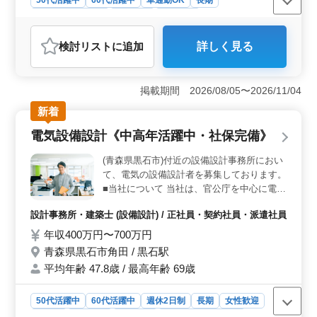
残業なし・少なめ
女性歓迎
派遣社員
アルバイト・パート
社労士事務所
検討リスト
に追加
詳しく見る
掲載期間 2026/08/05〜2026/11/04
新着
電気設備設計《中高年活躍中・社保完備》
(青森県黒石市)付近の設備設計事務所におい
て、電気の設備設計者を募集しております。
■当社について 当社は、官公庁を中心に電
気・機械設備の設計を請け負っている電気工
設計事務所・建築士 (設備設計) / 正社員・契約社員・派遣社員
事の会社です。 中央官庁から地方自治体ま
で、全国の案件を請け負っております。 請
年収400万円〜700万円
け負っている案件は、庁舎、図書館、福祉施
青森県黒石市角田 / 黒石駅
設など多種多様です。 当社は、本社、支社
平均年齢 47.8歳 / 最高年齢 69歳
が全国に展開されており、これらの案件に対
応しています。 ■仕事内容 ・電気の設備設
50代活躍中
60代活躍中
週休2日制
長期
女性歓迎
計をご担当していただきます。 ・電気設備
関連の基本設計、実施設計をし、クライアン
正社員
契約社員
派遣社員
設計事務所・建築士