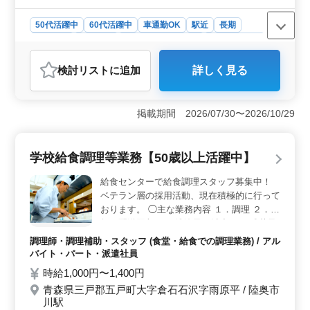
世代のベテラン社労士も活躍中の事務所で
す。 今まで培ってきた経験・スキルを発揮
50代活躍中
60代活躍中
車通勤OK
駅近
長期
して頂ける方、ぜひご応募ください！
女性歓迎
派遣社員
アルバイト・パート
社労士事務所
検討リスト
に追加
詳しく見る
掲載期間 2026/07/30〜2026/10/29
学校給食調理等業務【50歳以上活躍中】
給食センターで給食調理スタッフ募集中！
ベテラン層の採用活動、現在積極的に行って
おります。 ◯主な業務内容 １．調理 ２．配
缶、配送回収 ３．洗浄及び消毒 ４．残菜及
び厨芥処理 ５．その他付随する業務 ＊６０
調理師・調理補助・スタッフ (食堂・給食での調理業務) / アル
歳以上の方の応募も含め、幅広い年齢層の方
バイト・パート・派遣社員
の応募を歓迎します。 ＊無料駐車場あり。
時給1,000円〜1,400円
マイカー通勤OK。毎日の通勤ストレスも少
青森県三戸郡五戸町大字倉石石沢字雨原平 / 陸奥市
なく済みます。
川駅