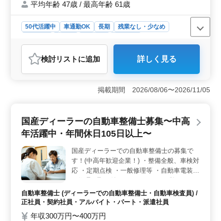
平均年齢 47歳 / 最高年齢 61歳
50代活躍中
車通勤OK
長期
残業なし・少なめ
男性歓迎
正社員
契約社員
派遣社員
アルバイト・パート
自動車整備士
検討リスト
に追加
詳しく見る
おすすめポイント
＜熟練技術者歓迎＞ 自動車整備のプロを募集していま
す。整備全般、車検対応、定期点検、一般修理、電装品
掲載期間 2026/08/06〜2026/11/05
の修理や取り付けなど、幅広い技術を発揮してくださ
い。メカニック経験者や検査員資格保有者は特に歓迎し
ます。 ＜中高年のキャリア活躍＞ シニア層も積極
国産ディーラーの自動車整備士募集〜中高
的に活躍中です。50代の技術者が多数在籍しています。
年活躍中・年間休日105日以上〜
10年以上の経験を持つ方、ぜひご応募ください。また、
検査員資格のある方は優遇対象です。確かな技術を持
国産ディーラーでの自動車整備士の募集で
ち、安心してお仕事に取り組める環境です。 ＜働き
す！(中高年歓迎企業！) ・整備全般、車検対
やすい環境＞ 年間休日105日以上で、シフト制による柔
軟な休暇が取得可能です。土日も含めた週5〜6日の出勤
応 ・定期点検 ・一般修理等 ・自動車電装品
で、柔軟な働き方が可能です。月10時間程度の残業で、
の修理、取り付け ＊メカニック経験のある
ワークライフバランスを大切にしましょう。
歓迎致します！ ＊シニア層歓迎（50代の技
自動車整備士 (ディーラーでの自動車整備士・自動車検査員) /
術者活躍中） ＊検査員資格ある方優遇☆
正社員・契約社員・アルバイト・パート・派遣社員
年収300万円〜400万円