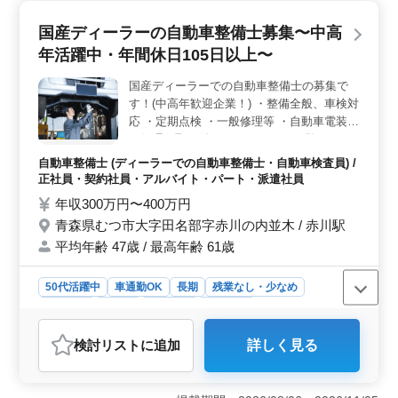
国産ディーラーの自動車整備士募集〜中高
年活躍中・年間休日105日以上〜
国産ディーラーでの自動車整備士の募集で
す！(中高年歓迎企業！) ・整備全般、車検対
応 ・定期点検 ・一般修理等 ・自動車電装品
の修理、取り付け ＊メカニック経験のある
歓迎致します！ ＊シニア層歓迎（50代の技
自動車整備士 (ディーラーでの自動車整備士・自動車検査員) /
術者活躍中） ＊検査員資格ある方優遇☆
正社員・契約社員・アルバイト・パート・派遣社員
年収300万円〜400万円
青森県むつ市大字田名部字赤川の内並木 / 赤川駅
平均年齢 47歳 / 最高年齢 61歳
50代活躍中
車通勤OK
長期
残業なし・少なめ
男性歓迎
正社員
契約社員
派遣社員
アルバイト・パート
自動車整備士
検討リスト
に追加
詳しく見る
おすすめポイント
＜地域への貢献と安定感＞ 地域密着型のディーラー
で、むつ市に拠点を置いています。地元に愛され、地域