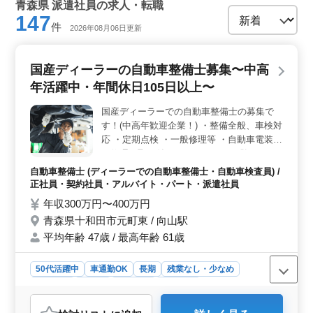
青森県 派遣社員の求人・転職
147
件
2026年08月06日更新
国産ディーラーの自動車整備士募集〜中高
年活躍中・年間休日105日以上〜
国産ディーラーでの自動車整備士の募集で
す！(中高年歓迎企業！) ・整備全般、車検対
応 ・定期点検 ・一般修理等 ・自動車電装品
の修理、取り付け ＊メカニック経験のある
歓迎致します！ ＊シニア層歓迎（50代の技
自動車整備士 (ディーラーでの自動車整備士・自動車検査員) /
術者活躍中） ＊検査員資格ある方優遇☆
正社員・契約社員・アルバイト・パート・派遣社員
年収300万円〜400万円
青森県十和田市元町東 / 向山駅
平均年齢 47歳 / 最高年齢 61歳
50代活躍中
車通勤OK
長期
残業なし・少なめ
男性歓迎
正社員
契約社員
派遣社員
アルバイト・パート
自動車整備士