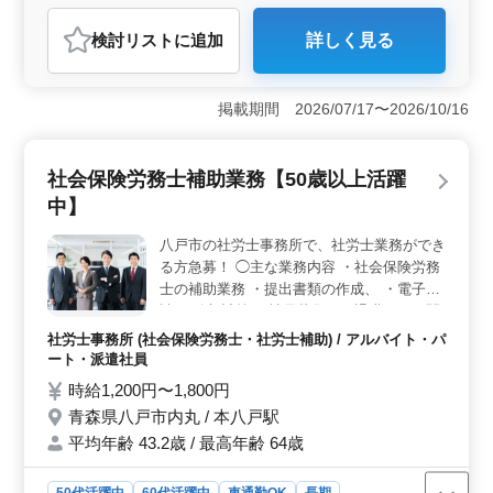
アルバイト・パート
医療事務・受付
検討リスト
に追加
詳しく見る
おすすめポイント
＜働きやすさ＞ 車通勤が可能で、最寄駅からも近い立
地条件が魅力です。また、残業がないため、ワークライ
掲載期間 2026/07/17〜2026/10/16
フバランスを保ちながら働けます。週3〜5日の勤務が可
能で、自分のライフスタイルに合わせた柔軟な働き方が
できます。 ＜職場環境＞ アットホームで働きやす
社会保険労務士補助業務【50歳以上活躍
い職場で、50代以上のベテランスタッフも活躍中。少人
中】
数で男女比率も女性が多く、和やかな雰囲気が特徴で
す。医療事務未経験でも安心してスタートできる環境が
八戸市の社労士事務所で、社労士業務ができ
整っています。 ＜条件・待遇＞ 時給1,000円〜
る方急募！ ◯主な業務内容 ・社会保険労務
1,200円で通勤手当も支給されるなど、給与面が安定して
います。さらに、社会保険完備や週休二日制、充実した
士の補助業務 ・提出書類の作成、 ・電子申
休暇制度により、長期的に安心して働ける職場です。
請 ・給与計算 ・社員募集から退職までの関
連書式作成 ・顧客からの電話応対 ・来訪者
社労士事務所 (社会保険労務士・社労士補助) / アルバイト・パ
への対応 ・事務所内清掃 完全週休2日制、
ート・派遣社員
休暇制度も充実し、ワークライフバランス重
時給1,200円〜1,800円
視の働き方が可能です！ ※マイカー通勤可
青森県八戸市内丸 / 本八戸駅
能 ※残業少なめ シニア世代のベテラン社労
平均年齢 43.2歳 / 最高年齢 64歳
士も活躍中の事務所です。 今まで培ってき
た経験・スキルを発揮して頂ける方、ぜひご
応募ください！
50代活躍中
60代活躍中
車通勤OK
長期