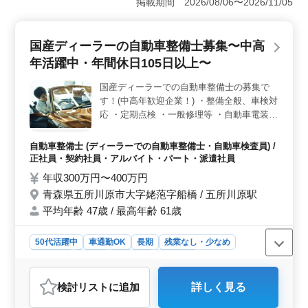
掲載期間 2026/08/06〜2026/11/05
社会への貢献ができる環境です。安定した企業で働き、
地域社会に貢献するやりがいを感じられます。 ＜長
期休暇と働きやすさ＞ 年間休日105日以上で、シフト制
国産ディーラーの自動車整備士募集〜中高
による柔軟な休暇があります。夏季休業、年末年始、GW
年活躍中・年間休日105日以上〜
休暇などがあり、プライベートと仕事を両立させやすい
です。残業が少なく、ワークライフバランスが整った環
国産ディーラーでの自動車整備士の募集で
境です。 ＜技術者向けの充実した環境＞ 自動車整
す！(中高年歓迎企業！) ・整備全般、車検対
備経験10年以上のシニア層が活躍中です。技術者として
のスキルを存分に発揮でき、検査員資格保有者は評価さ
応 ・定期点検 ・一般修理等 ・自動車電装品
れます。キャリアのさらなる向上が期待できます。
の修理、取り付け ＊メカニック経験のある
歓迎致します！ ＊シニア層歓迎（50代の技
自動車整備士 (ディーラーでの自動車整備士・自動車検査員) /
術者活躍中） ＊検査員資格ある方優遇☆
正社員・契約社員・アルバイト・パート・派遣社員
年収300万円〜400万円
青森県五所川原市大字姥萢字船橋 / 五所川原駅
平均年齢 47歳 / 最高年齢 61歳
50代活躍中
車通勤OK
長期
残業なし・少なめ
男性歓迎
正社員
契約社員
派遣社員
アルバイト・パート
自動車整備士
検討リスト
に追加
詳しく見る
おすすめポイント