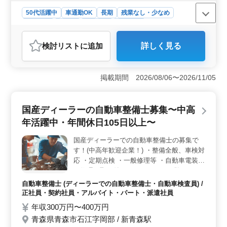
50代活躍中
車通勤OK
長期
残業なし・少なめ
男性歓迎
正社員
契約社員
派遣社員
アルバイト・パート
自動車整備士
検討リスト
に追加
詳しく見る
おすすめポイント
＜安定した働きやすさ＞ 国産ディーラーでの自動車整
備士の求人は、安定した正社員からアルバイトまで多彩
掲載期間 2026/08/06〜2026/11/05
な雇用形態が揃っています。年間休日105日以上で残業も
少なめなので、働きやすい環境が整っています。 ＜
キャリアアップの可能性＞ 10年以上の経験が求められ
国産ディーラーの自動車整備士募集〜中高
るこの求人は、メカニック経験者や検査員資格者にとっ
年活躍中・年間休日105日以上〜
て理想的です。中高年の技術者が活躍する職場で、自動
車整備のスキルを更に高め、キャリアを発展させる絶好
国産ディーラーでの自動車整備士の募集で
の機会です。 ＜充実の福利厚生＞ 給与面では年収
す！(中高年歓迎企業！) ・整備全般、車検対
300万円から400万円と魅力的です。通勤手当は全額支給
され、年2回の賞与も嬉しいポイントです。雇用・労災・
応 ・定期点検 ・一般修理等 ・自動車電装品
健康・厚生に関する福利厚生も整っており、安心して働
の修理、取り付け ＊メカニック経験のある
けます。
歓迎致します！ ＊シニア層歓迎（50代の技
自動車整備士 (ディーラーでの自動車整備士・自動車検査員) /
術者活躍中） ＊検査員資格ある方優遇☆
正社員・契約社員・アルバイト・パート・派遣社員
年収300万円〜400万円
青森県青森市石江字岡部 / 新青森駅