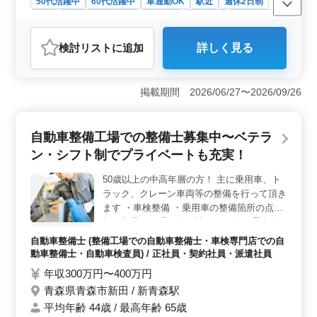
50代活躍中
60代活躍中
車通勤OK
駅近
週休2日制
長期
残業なし・少なめ
女性歓迎
男性歓迎
派遣社員
アルバイト・パート
会計事務所
検討リスト
に追加
詳しく見る
おすすめポイント
＜経験を活かせる税務会計アシスタント業務＞ 仕訳入
力や会計ソフトへの記帳、届出書作成補助などを担当し
掲載期間 2026/06/27〜2026/09/26
ます。これまでの会計事務所での実務経験を活かして活
躍できます。 ＜残業なし・完全週休2日制で無理のな
い働き方＞ 残業は、基本的にありません。完全週休2日
自動車整備工場での整備士募集中〜ベテラ
制（土日祝休み）で十分な休みを取りながら勤務でき、
ン・シフト制でプライベートも充実！
負担を抑えた働き方ができます。 ＜駅チカで通勤し
やすく待遇面も整った職場＞ 勤務地は中央弘前駅から
50歳以上の中高年層の方！ 主に乗用車、ト
徒歩圏内にあり、通勤の負担を抑えながら勤務できま
ラック、クレーン車両等の整備を行って頂き
す。交通費実費支給（上限なし）、各種保険完備と待遇
面も整った職場で、安心して長期的に勤務しやすい環境
ます ・車検整備 ・乗用車の整備箇所の点
です。
検、部品の修理、傷の補修、解体 ・緊急整
備 ・事故などを起こしてしまった車体の部
自動車整備士 (整備工場での自動車整備士・車検専門店での自
品の点検、交換など 50代以上の自動車整備
動車整備士・自動車検査員) / 正社員・契約社員・派遣社員
士経験者活躍中の企業です。 スキルに応じ
年収300万円〜400万円
て任せる仕事を決めるので トラックやクレ
青森県青森市新田 / 新青森駅
ーン等の車両整備未経験の方でも安心です！
平均年齢 44歳 / 最高年齢 65歳
皆様のご応募お待ちしております。