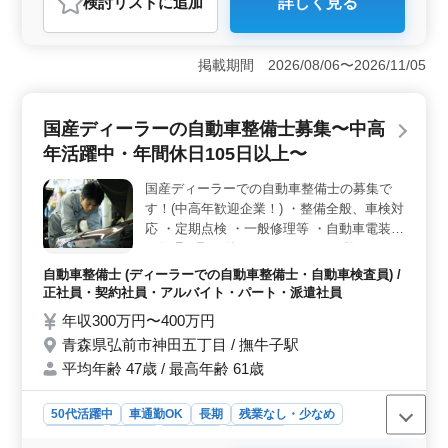
検討リスト
に追加
詳しく見る
おすすめポイント
＜高い福利厚生＞ 自動車整備士としての募集で、雇
用・労災・健康・厚生が充実しています。通勤手当は全
掲載期間 2026/08/06〜2026/11/05
額支給で、賞与も年2回支給されます。福利厚生に力を入
れ、安心して働ける環境が整っています。 ＜キャリ
アアップの機会＞ 自動車整備経験10年以上のベテラン
国産ディーラーの自動車整備士募集〜中高
も歓迎です。給与は年収300万〜400万円で、技術者とし
年活躍中・年間休日105日以上〜
ての経験を活かし、キャリアを更に発展させるチャンス
があります。 ＜地域密着の安定企業＞ 青森県十和
国産ディーラーでの自動車整備士の募集で
田市に拠点を構え、地域社会に貢献できます。自動車販
す！(中高年歓迎企業！) ・整備全般、車検対
売から整備、リース業まで一貫して手がけ、地域に愛さ
れる企業です。地元での安定勤務が可能です。
応 ・定期点検 ・一般修理等 ・自動車電装品
の修理、取り付け ＊メカニック経験のある
歓迎致します！ ＊シニア層歓迎（50代の技
自動車整備士 (ディーラーでの自動車整備士・自動車検査員) /
術者活躍中） ＊検査員資格ある方優遇☆
正社員・契約社員・アルバイト・パート・派遣社員
年収300万円〜400万円
青森県弘前市神田五丁目 / 撫牛子駅
平均年齢 47歳 / 最高年齢 61歳
50代活躍中
車通勤OK
長期
残業なし・少なめ
男性歓迎
正社員
契約社員
派遣社員