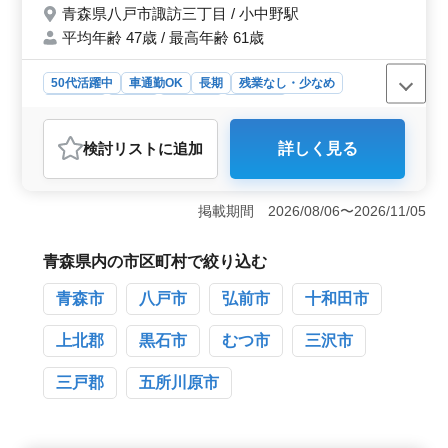
青森県八戸市諏訪三丁目 / 小中野駅
平均年齢 47歳 / 最高年齢 61歳
50代活躍中
車通勤OK
長期
残業なし・少なめ
男性歓迎
正社員
契約社員
派遣社員
アルバイト・パート
自動車整備士
検討リスト
に追加
詳しく見る
おすすめポイント
＜技術力を発揮＞ 国産ディーラーでの自動車整備士を
募集中です。整備全般、車検対応、定期点検、一般修
掲載期間 2026/08/06〜2026/11/05
理、電装品の修理・取り付けなど、あらゆる技術を発揮
できる環境です。長年の技術を存分に生かし、確かな整
備技術を提供しましょう。 ＜中高年の活躍＞ 50代
青森県内の市区町村で絞り込む
の技術者が多数在籍し、その経験を大いに活かせます。
青森市
八戸市
弘前市
十和田市
検査員資格をお持ちの方は特に歓迎しています。経験と
実力を評価する制度が整っており、安心して働ける環境
です。 ＜働きやすい環境＞ 充実の年間休日105日以
上北郡
黒石市
むつ市
三沢市
上です。シフト制による柔軟な休暇取得で、月10時間程
度の残業でワークライフバランスを重視しています。週
三戸郡
五所川原市
5〜6日の出勤が可能で、安定した雇用環境を提供してい
ます。