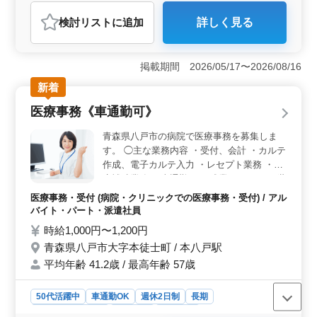
アルバイト・パート
調理師・調理補助・スタッフ
検討リスト
に追加
詳しく見る
おすすめポイント
＜ホテル内での調理＞ 青森県弘前市のホテルで、経験
豊富な調理スタッフを募集しています。経験を活かして
掲載期間 2026/05/17〜2026/08/16
ホテル内での調理業務に携わりませんか？ ＜経験を
新着
活かす＞ ブランクがある方や資格をお持ちでない方も
歓迎。調理経験が3年以上ある方を求めています。50代・
医療事務《車通勤可》
60代の採用実績あり。 ＜働きやすさ＞ 週休2日制で
残業少なめ。勤務時間も応相談。車通勤OKで実費支給の
青森県八戸市の病院で医療事務を募集しま
通勤手当もあり、働きやすい環境が整っております。
す。 ◯主な業務内容 ・受付、会計 ・カルテ
作成、電子カルテ入力 ・レセプト業務 ・診
療補助業務 ※車通勤可 ※残業なし シニア世
代のベテランスタッフも活躍中です。 アッ
医療事務・受付 (病院・クリニックでの医療事務・受付) / アル
トホームで働きやすい職場です。
バイト・パート・派遣社員
時給1,000円〜1,200円
青森県八戸市大字本徒士町 / 本八戸駅
平均年齢 41.2歳 / 最高年齢 57歳
50代活躍中
車通勤OK
週休2日制
長期
残業なし・少なめ
女性歓迎
派遣社員