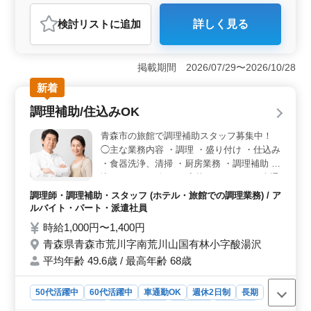
施工管理
検討リスト
に追加
詳しく見る
おすすめポイント
＜無理なく働ける環境＞ 日曜・祝日に加え、GW休暇・
夏季休暇・年末年始休暇もあります。まとまった休みも
掲載期間 2026/07/29〜2026/10/28
確保でき、メリハリをつけて働ける環境です。 ＜経
新着
験を活かせる土木施工管理業務＞ 土木工事における現
場監督として、安全・工程・品質・原価管理や発注者と
調理補助/住込みOK
の打ち合わせ、積算業務を担当します。これまでの土木
施工管理経験を活かして活躍できます。 ＜生活面も
青森市の旅館で調理補助スタッフ募集中！
安心して働ける環境＞ 単身寮を完備しており、住居を
◯主な業務内容 ・調理 ・盛り付け ・仕込み
確保したうえで働けます。交通費は実費で支給してお
・食器洗浄、清掃 ・厨房業務 ・調理補助 住
り、通勤負担を抑えて働けます。賞与を用意しており、
込みOK！お気軽にご応募ください！ ＊車通
雇用・労災・健康・厚生年金などの各種保険を完備して
勤OK ＊無料駐車場あり ＊送迎バスあり ＊
いるため、安心して長く働ける環境です。
調理師・調理補助・スタッフ (ホテル・旅館での調理業務) / ア
50歳以上活躍中 ＊60歳以上活躍中
ルバイト・パート・派遣社員
時給1,000円〜1,400円
青森県青森市荒川字南荒川山国有林小字酸湯沢
平均年齢 49.6歳 / 最高年齢 68歳
50代活躍中
60代活躍中
車通勤OK
週休2日制
長期
残業なし・少なめ
寮・社宅あり
女性歓迎
派遣社員