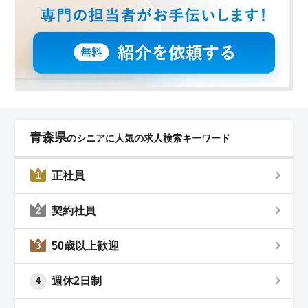
青森県
のシニアに人気の求人検索キーワード
正社員
1
契約社員
2
50歳以上歓迎
3
週休2日制
4