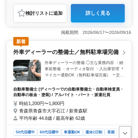
ト様に提出します。 ・設計図および施工図
おすすめポイント
はCADで作成いたします。 ■応募資格 ・電
検討リスト
に追加
詳しく見る
＜官公庁案件多数・社保完備＞ 電気設備設計者を対象
気に関する知識があれば、初めての設計でも
にした求人です。官公庁を中心に電気・機械設備の設計
歓迎します。 ■職場環境 ・20代～60代まで
を請け負う電気工事会社。全国規模で中央官庁から地方
幅広い世代が在籍しており、活発な職場環境
掲載期間 2026/06/17〜2026/09/16
自治体まで庁舎、図書館、福祉施設など様々な案件を手
です。 ・資格取得を目標にされている方に
がけています。本社と支社が全国に展開され、幅広い案
新着
は、全面的に支援します。 ・案件によって
件に対応しています。 ＜未経験者歓迎・資格支援あ
は、出張もあります。
外車ディーラーの整備士／無料駐車場完備
り＞ 電気に関する知識があれば初めての設計者も歓迎
で、20代から60代まで幅広い世代が活躍する職場となっ
外車ディーラーの整備 ◯主な業務内容 ・納
ています。資格取得を目標にする方には全面的な支援が
車前整備 ・オーディオ取付 ・入出庫管理 ＊
あります。設計図や施工図の作成にはCADを使用しま
マイカー通勤OK（無料駐車場完備） ＊交通
す。出張も発生するため、柔軟性が求められます。
費実費支給（上限なし） ＊完全週休2日制
＜充実の給与と手当＞ 正社員・契約社員・派遣社員の
高いスキルが必要になる外車ディーラーの求
雇用形態で、年収400〜700万円（能力・資格による）。
自動車整備士 (ディーラーでの自動車整備士・自動車検査員・
通勤手当は全額支給されます。健康保険・厚生年金・雇
人です。 腕に自信のある方、ぜひご応募お
自動車の板金・塗装) / アルバイト・パート・派遣社員
用保険・労災保険が社保完備。土日祝が休日で、働きや
待ちしております。
時給1,200円〜1,800円
すい環境が整っています。
青森県青森市大字石江 / 新青森駅
平均年齢 44.8歳 / 最高年齢 62歳
50代活躍中
60代活躍中
車通勤OK
週休2日制
長期