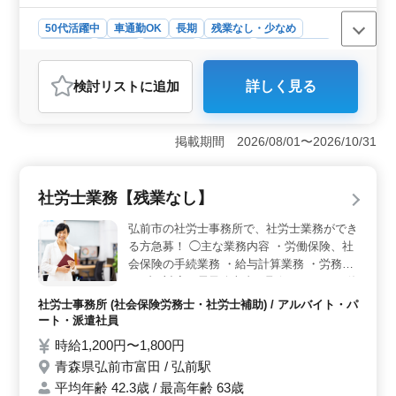
50代活躍中
車通勤OK
長期
残業なし・少なめ
男性歓迎
正社員
契約社員
派遣社員
自動車整備士
おすすめポイント
検討リスト
に追加
詳しく見る
《自動車整備士の募集》 当社では、自動車整備士を募
集しています。50歳以上の方も大歓迎！主に乗用車、ト
ラック、クレーン車両などの整備を行います。車検整備
掲載期間 2026/08/01〜2026/10/31
や緊急整備、事故車体の部品交換など、幅広い業務に携
わります。 【募集条件と待遇】 2級自動車整備士以
上の資格と普通自動車免許が必要です。自動車整備経験
社労士業務【残業なし】
は10年以上が望ましいですが、未経験者でもチャンスが
あります。正社員、契約社員、派遣社員など雇用形態も
弘前市の社労士事務所で、社労士業務ができ
選べ、年収は330〜400万円。通勤手当や賞与も充実して
る方急募！ ◯主な業務内容 ・労働保険、社
います。 【会社概要】 青森県青森市新田に拠点を
会保険の手続業務 ・給与計算業務 ・労務ト
置く自動車整備工場です。新青森駅からアクセスが便利
ラブル対応・電子公文書の取得（ソフトを使
で、無料駐車場も完備しています。自動車の点検・整
用して事務所内の業務です） ・書類のファ
備・車検業務を中心に、地域のお客様に安心・安全な車
社労士事務所 (社会保険労務士・社労士補助) / アルバイト・パ
を提供しています。
イリング、スキャンと保管 ・郵送物の発送
ート・派遣社員
業務 ・メール、ＦＡＸ、電話の対応 休暇制
時給1,200円〜1,800円
度も充実し、ワークライフバランス重視の働
青森県弘前市富田 / 弘前駅
き方が可能です！ ※ダブルワークも可能 ※
平均年齢 42.3歳 / 最高年齢 63歳
マイカー通勤可能 ※お子様の行事に シニア