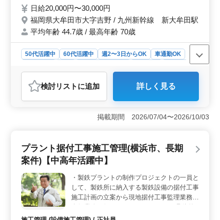
治療・予防歯科・口腔ケアや審美歯科・歯列
日給20,000円〜30,000円
矯正・歯科検診 ポイント →車通勤可能・週
福岡県大牟田市大字吉野 / 九州新幹線 新大牟田駅
休2日制・残業少なめ 週休2日制で働きやす
平均年齢 44.7歳 / 最高年齢 70歳
い環境になっております♪ また車通勤可能な
ので通いやすくなっております！ 年齢では
なく経験のあるベテラン層を歓迎致します！
50代活躍中
60代活躍中
週2〜3日からOK
車通勤OK
ぜひ今までの経験を活かして頂ける方のご応
週休2日制
長期
残業なし・少なめ
女性歓迎
正社員
募お待ちしております！
契約社員
アルバイト・パート
医師
検討リスト
に追加
詳しく見る
おすすめポイント
＜車通勤可能・週休2日制の歯科医師募集＞ 大牟田市の
歯科診療所で非常勤歯科医師を募集しています。シニア
掲載期間 2026/07/04〜2026/10/03
世代の方も活躍中でです。週休2日制で車通勤も可能なの
で、通勤しやすく働きやすい環境を整えています。
＜歯科医師経験者歓迎＞ 外来治療、一般歯科業務全般
プラント据付工事施工管理(横浜市、長期
に携わります。保険治療中心で一般歯科から予防歯科、
案件)【中高年活躍中】
口腔ケア、審美歯科、歯列矯正、歯科検診まで幅広い診
療が可能でスキルアップもできます。 ＜経験者優
・製鉄プラントの制作プロジェクトの一員と
遇・働きやすい環境＞ 日給2万〜3万円の高給与。週2〜
して、製鉄所に納入する製鉄設備の据付工事
5日の柔軟なシフト制度でライフワークバランスを重視。
経験豊富なベテラン層を歓迎し、今までの経験を活かし
施工計画の立案から現地据付工事監理業務の
て頂ける方のご応募をお待ちしています。
全般業務を行っていただきます。 ・具体的
には、据付工事の工事費用の籍さんと外部業
施工管理 (設備施工管理) / 正社員