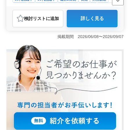
正社員
契約社員
派遣社員
紹介予定派遣社員
施工管理
おすすめポイント
検討リスト
に追加
詳しく見る
＜業務内容＞ 土木施工管理業務で施工計画書の作成か
らコスト管理、工程調整、安全対策、品質管理まで行い
ます。経験者歓迎で、土木施工管理技士の資格者も求め
掲載期間 2026/06/08〜2026/09/07
られます。 ＜働きやすさ＞ 週休2日制で土日祝が休
みです。交通費も支給されるため、通勤費用を気にせず
に通えます。残業は平均1日1時間程度で、安定した就業
環境があります。 ＜給与と福利厚生＞ 年収は能力
や資格により400～600万円で、通勤手当が全額支給され
ます。健康保険・厚生年金・雇用保険・労災保険も完備
されています。