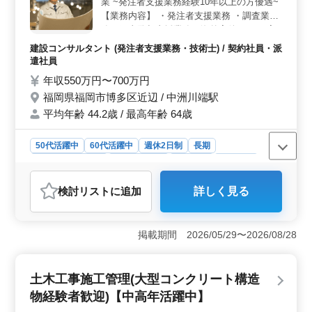
経験や知識が尊重される風土があります。ブランクのあ
業 ~発注者支援業務経験10年以上の方優遇~
る方も気軽に応募できる環境です。
【業務内容】 ・発注者支援業務 ・調査業
務、工事監督支援業務、海外案件あり ・案
件：道路、河川、上下水道 等 ・CAD操作あ
建設コンサルタント (発注者支援業務・技術士) / 契約社員・派
り(経験あれば尚可) 【備考】 ・交通費全額
遣社員
支給 ・ご面談時、交通費実費 ・完全週休2
年収550万円〜700万円
日制 ・車通勤可能 ・単身赴任宿舎完備 ・海
福岡県福岡市博多区近辺 / 中洲川端駅
外案件業務経験者活躍中 ☆50代以上の建設
平均年齢 44.2歳 / 最高年齢 64歳
コンサルタント業務に興味ある方活躍中
☆50代以上の発注者支援業務経験者急募 ご
応募お待ちしております
50代活躍中
60代活躍中
週休2日制
長期
残業なし・少なめ
寮・社宅あり
男性歓迎
契約社員
派遣社員
建設コンサルタント
検討リスト
に追加
詳しく見る
おすすめポイント
＜業務内容と勤務条件＞ 福岡県福岡市博多区近辺で、
新幹線案件の発注者支援業務に従事する方を募集してい
掲載期間 2026/05/29〜2026/08/28
ます。業務内容は発注者支援業務や調査業務、工事監督
支援業務など多岐にわたります。特にCAD操作の経験が
ある方は尚歓迎です。交通費全額支給や単身赴任用の宿
土木工事施工管理(大型コンクリート構造
舎完備など、働きやすい環境が整っています。 ＜待
物経験者歓迎)【中高年活躍中】
遇と福利厚生＞ 年収は550万円〜700万円となってお
り、通勤手当や福利厚生も充実しています。勤務日数は