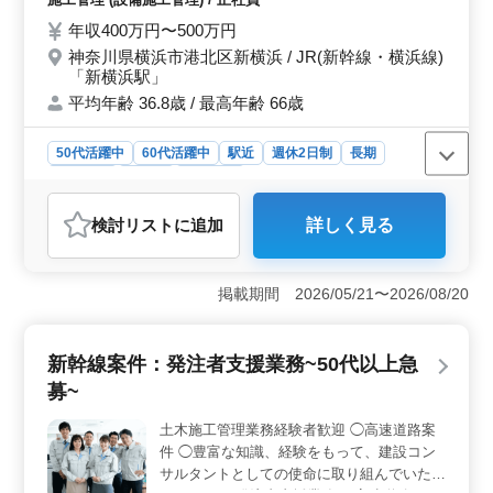
者への発注業務。 また、実際の着工前の段
年収400万円〜500万円
階で、現地工事の施工計画の立案と作成、実
神奈川県横浜市港北区新横浜 / JR(新幹線・横浜線)
際の工事の施工管理等の実施。 ・国内外の
「新横浜駅」
現場への外注先への指導をし、竣工まで導い
平均年齢 36.8歳 / 最高年齢 66歳
ていきます。 ・関係各部署や外注先、また
はプロジェクトマネージャーとの連携が欠か
せませんので、コミュニケーション能力や協
50代活躍中
60代活躍中
駅近
週休2日制
長期
調性、責任感などを求められる業務です。
男性歓迎
正社員
施工管理
また、現場は生き物ですので常に変化が伴い
おすすめポイント
ます。 ・臨機応変な対応のできる方を求め
検討リスト
に追加
詳しく見る
ています。 勤務先は顧客先工場となります
＜中高年活躍のチャンス＞ 中高年の方に最適な求人で
ので、海外、日本全国への出張があります
す。50代、60代のベテラン技術者の方が、ご活躍されて
(出張期間は数ヶ月程度で、年単位の出張は
います。長年の経験やスキルを存分に活かせる環境で
掲載期間 2026/05/21〜2026/08/20
ありません) ・英語や中国語に対してアレル
す。 ＜国内外の製鉄プロジェクトに参加＞ 国内外
ギーのない方大歓迎です。 日本のみに収ま
の製鉄プロジェクトに携わり、世界規模で経験を積むこ
とができます。海外出張もあり、英語や中国語に対する
らず、世界規模で働きましょう。 50代、60
新幹線案件：発注者支援業務~50代以上急
抵抗がない方にも好適な環境です。 ＜安定した職場
代のベテランシニアの方も大歓迎です。 培
環境と福利厚生＞ 正社員として安定した雇用、年収400
ってきた技術や経験を活かして働きましょ
募~
万円〜500万円、賞与年2回、福利厚生が整っています。
う。 ブランクの有る方もお気軽にご応募下
健康・厚生・雇用・労災など万全のサポートが期待でき
土木施工管理業務経験者歓迎 ◯高速道路案
さい。
ます。
件 ◯豊富な知識、経験をもって、建設コン
サルタントとしての使命に取り組んでいただ