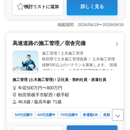
おすすめポイント
検討リスト
に追加
詳しく見る
＜高収入と安定した雇用環境＞ 施工管理スタッフの求
人は年収500万円から800万円と高収入を見込めます。賞
与が年2回、計2.50ヶ月分支給されるため、安定した収入
掲載期間 2026/06/19〜2026/09/18
が期待できます。建設施工管理の経験が5年以上あれば、
資格がなくても応募可能であり、安定した雇用環境が整
っています。 ＜充実した福利厚生＞ 各種福利厚生
高速道路の施工管理／宿舎完備
が充実しており、雇用保険、労災保険、健康保険、厚生
年金、財形貯蓄などが完備されています。また、退職金
施工管理 / 土木施工管理
制度があり、勤続3年以上で退職金共済にも加入できるた
秋田県で土木施工管理急募！ 土木施工管理
め、長期的なキャリアを見据えて安心して働ける職場で
経験5年以上のベテランを募集します。 現場
す。 ＜通勤と移動の利便性＞ 車通勤が可能で、社
代理人として、土木施工管理業務全般をお願
用車が支給されるため、現場への移動もスムーズです。
いします。 ◯主な業務内容 ・工事の進捗管
勤務エリアは神奈川県内で、軽自動車を使用しての移動
施工管理 (土木施工管理) / 正社員・契約社員・派遣社員
となります。足柄駅からも近く、公共交通機関での通勤
理、コスト管理、安全管理、品質管理 ・発
年収500万円〜800万円
も便利です。範囲は神奈川県内であり、地域に根ざした
注者との打ち合わせ ・積算 ・職人、資材の
働き方ができます。
手配 ・施工図の作成・修正 ・書類作成、近
秋田県横手市駅西 / 横手駅
隣住民対応、社内会議 など ＣＡＤ、エクセ
46.6歳 / 最高年齢 71歳
ル操作に関する社内研修があります。 マイ
カー通勤OK。無料駐車場もあり、毎日の通
50代活躍中
60代活躍中
70代活躍中
車通勤OK
長期
勤ストレスを軽減できます。 現在50歳以上
寮・社宅あり
男性歓迎
正社員
契約社員
派遣社員
のベテランも活躍している企業です。 今ま
施工管理
での経験を活かして頂ける方、ぜひご応募く