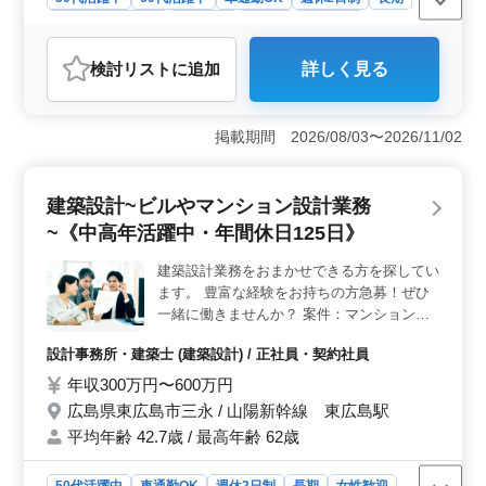
残業なし・少なめ
男性歓迎
正社員
契約社員
建設コンサルタント
検討リスト
に追加
詳しく見る
おすすめポイント
＜新幹線案件の発注者支援業務＞ 北海道札幌市中央区
での新幹線案件における発注者支援業務を担当します。
掲載期間 2026/08/03〜2026/11/02
工事監督支援業務を通じて、工事の円滑な進行をサポー
トします。50代以上の経験豊富な方を急募し、60代の技
術者も活躍中です。 ＜必要な経験や資格＞ 1級土木
建築設計~ビルやマンション設計業務
施工管理技士や普通自動車運転免許などの資格が必要と
~《中高年活躍中・年間休日125日》
されます。さらに、発注者支援業務経験が5年以上ある方
が望ましいです。CAD操作経験や土木施工管理経験を持
建築設計業務をおまかせできる方を探してい
つ方は、さらなる活躍が期待されます。 ＜働きやす
ます。 豊富な経験をお持ちの方急募！ぜひ
い環境と待遇＞ 車通勤可で、無料駐車場も完備されて
います。週休2日制で残業も少なめです。さらに、仕事と
一緒に働きませんか？ 案件：マンション、
プライベートの両立を図るため、柔軟な勤務スケジュー
アパート等の就業住宅中心 ＊意匠設計業務
設計事務所・建築士 (建築設計) / 正社員・契約社員
ルが取れる環境です。年収550万円〜650万円の待遇も魅
をお願いします 〈仕事内容〉 ・施主打ち合
力的です。経験豊富な方々のご応募をお待ちしていま
わせ、現地調査、プランニング ・基本設
年収300万円〜600万円
す。
計、実施設計、積算 ・確認申請、各種書類
広島県東広島市三永 / 山陽新幹線 東広島駅
作成、施工会社選定、設計監理 等 ・CAD操
平均年齢 42.7歳 / 最高年齢 62歳
作あり ○年間休日125日、土日祝休み、無理
のないお勤めが可能です ○自家用車での通勤
50代活躍中
車通勤OK
週休2日制
長期
女性歓迎