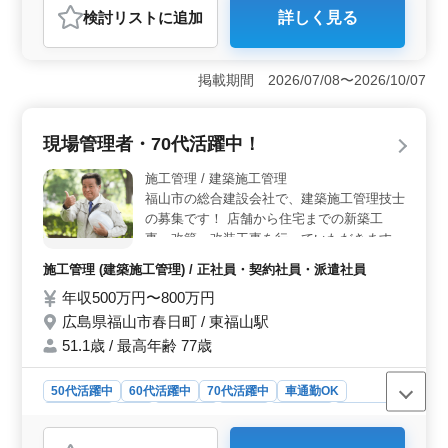
おすすめポイント
検討リスト
に追加
詳しく見る
支給いたします。 ・施工期間は、改修なら
＜幅広い案件経験を積める環境＞ 小規模改修から大型
ば3か月ほどで完了します。 ・大規模案件で
新築まで、幅広い案件を取り扱い、経験を積むことがで
あれば2年ほどかかることもあります。
きます。空調や給排水設備の施工管理を通じて、多彩な
掲載期間 2026/07/08〜2026/10/07
プロジェクトに携われます。 ＜中高年の活躍支援
＞ 50代や60代の経験者の方々も大歓迎。経験を活かし
て活躍できる環境が整っています。また、年齢に関係な
現場管理者・70代活躍中！
くスキルや経験に応じた仕事を担当することができま
す。 ＜充実した福利厚生＞ 健康保険・厚生年金・
施工管理 / 建築施工管理
雇用保険・労災保険の完備や、交通費全額支給など、充
福山市の総合建設会社で、建築施工管理技士
実した福利厚生が整っています。安心して働きながら、
の募集です！ 店舗から住宅までの新築工
キャリアを築いていくことができます。
事、改築、改装工事を行っていただきます。
◯主な業務内容 ・建設工事現場管理 （品質
施工管理 (建築施工管理) / 正社員・契約社員・派遣社員
管理、安全管理、工程管理など） ・見積、
年収500万円〜800万円
積算業務 ・打ち合わせ/会議 等 ＊マイカー
通勤は相談に応じます。 ＊賞与あり ＊資格
広島県福山市春日町 / 東福山駅
保有者優遇 経験を活かして活躍しているベ
51.1歳 / 最高年齢 77歳
テランが多い職場です。 ぜひ、ご自身のス
キルを発揮して即戦力になっていただければ
50代活躍中
60代活躍中
70代活躍中
車通勤OK
と思います！
週休2日制
長期
男性歓迎
正社員
契約社員
派遣社員
施工管理