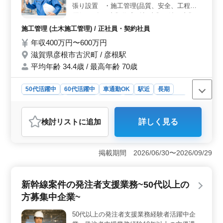
ダーとしての地位を築き、後進の育成にも関われま
張り設置 ・施工管理(品質、安全、工程・
す。 ＜宮城県仙台市内勤務！駅近環境＞ 仙台市内
原価) ・各種書類作成(確認書類、竣工書類
の好立地にある勤務地で、五橋駅からのアクセスが便利
等) ・職人手配、協力業者打ち合わせ等
施工管理 (土木施工管理) / 正社員・契約社員
です。駅近の環境で通勤しやすく、快適な働き場を提供
・CADは修正、加筆ができればOK ※シニア
年収400万円〜600万円
します。福利厚生も充実しており、安心してキャリアを
層歓迎（50代、60代のベテランシニアの方
築くことができます。
滋賀県彦根市古沢町 / 彦根駅
も大歓迎） ※遠方からお越しの方は宿舎を
ご用意しておりますのでお気軽にお問い合わ
平均年齢 34.4歳 / 最高年齢 70歳
せください。
50代活躍中
60代活躍中
車通勤OK
駅近
長期
寮・社宅あり
男性歓迎
正社員
契約社員
施工管理
おすすめポイント
検討リスト
に追加
詳しく見る
＜専門知識の活かせる施工管理業務＞ 新幹線橋脚工事
における施工管理業務を担当します。特に橋脚杭工事経
験者を歓迎しており、専門知識や経験を活かして活躍で
掲載期間 2026/06/30〜2026/09/29
きる環境です。測量やCADでの修正など、幅広い業務に
携わることができます。 ＜充実の福利厚生と働きや
すい環境＞ 車通勤可で駅近の立地にあり、無料の駐車
新幹線案件の発注者支援業務~50代以上の
場も完備されています。さらに、単身赴任宿舎も用意さ
れており、遠方からの応募者にも安心して働ける環境が
方募集中企業~
整っています。 ＜シニア層歓迎の雰囲気＞ 50代や
60代のベテランシニアの方も大歓迎であり、シニア層の
50代以上の発注者支援業務経験者活躍中企