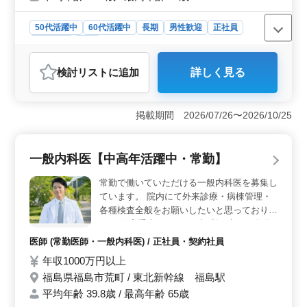
応相談)
50代活躍中
60代活躍中
長期
男性歓迎
正社員
契約社員
医師
おすすめポイント
検討リスト
に追加
詳しく見る
＜診療内容＞ 消化器内科をはじめ、多岐にわたる診療
科目での募集。幅広い医療領域に携わることができ、専
門性を深められる環境です。 ＜シニア医師活躍の場
掲載期間 2026/07/26〜2026/10/25
＞ 60代シニア医師も活躍中です。経験豊富な医師と共
に、経験を活かした高度な医療を提供し、地域の医療に
貢献できます。 ＜勤務体制＞ 夏季などの長期休暇
一般内科医【中高年活躍中・常勤】
もあり、休暇制度は充実しております。メリハリのある
働き方が実現できる環境です。
常勤で働いていただける一般内科医を募集し
ています。 院内にて外来診療・病棟管理・
各種検査全般をお願いしたいと思っておりま
す。 住宅手当もあるので福利厚生には自信
が御座います。 （交通費全額支給、保育所
医師 (常勤医師・一般内科医) / 正社員・契約社員
完備など） ぜひ一度ご応募下さいませ。
年収1000万円以上
福島県福島市荒町 / 東北新幹線 福島駅
平均年齢 39.8歳 / 最高年齢 65歳