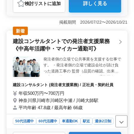
おすすめポイント
検討リスト
に追加
詳しく見る
【経験者優遇！】 愛知県名古屋市中村区名駅南に位置
する弊社では、建築意匠設計業務における経験豊富な方
を積極的に募集しています。集合住宅、店舗、工場、学
掲載期間 2026/07/22〜2026/10/21
校、公営住宅など多彩なプロジェクトに携わり、ご経験
を活かしてください。 【業務内容】 基本設計や設
新着
計監理、設計図や施工図のチェック、現場調査業務、
建設コンサルタントでの発注者支援業務
CAD操作など、幅広い業務をお任せします。経験を活か
して、建築プロジェクトの成功に貢献してくださ
《中高年活躍中・マイカー通勤可》
い。 【働きやすい環境】 駅徒歩圏内の好立地に位
置し、通勤が便利です。さらに、作業着の支給や交通費
発注者側の立場で公共事業を支援する仕事で
の支給、資格手当の支給など、待遇面も充実していま
す。 ・発注者側の立場で建設会社が請け負
す。女性の方も歓迎し、1級建築士の方は条件面で優遇い
った道路工事の 監督（品質の確認、出来形
たします。
の立会）等を行う仕事です。 ＊通勤圏内で
の勤務（異動）や適材適所を十分に配慮し決
建設コンサルタント (発注者支援業務) / 正社員・契約社員
定 ＊通勤困難の場合は新幹線、特急利用の
年収500万円〜700万円
配慮や仮宿舎などの提供あり。 ＊資格取得
神奈川県川崎市川崎区中瀬 / 川崎大師駅
制度や社内交流等で定着率の高い会社です。
＊マイカー通勤について：無料駐車場あり
平均年齢 47.8歳 / 最高年齢 66歳
＊希望により地方勤務もあります。 資格
者、経験者の募集になります。 50代60代ベ
50代活躍中
60代活躍中
車通勤OK
駅近
週休2日制
テラン中高年スタッフ多数活躍中！！！ 中
長期
残業なし・少なめ
男性歓迎
正社員
契約社員
高年、ベテラン層、ブランクある方のご応募