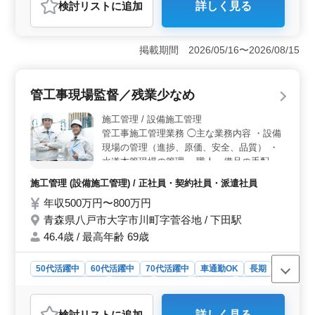
検討リスト
に追加
詳しく見る
おすすめポイント
＜長年の経験が活かせる職場＞ 建築施工管理の経験が
豊富な方に最適です。70代の方も活躍しており、経験や
掲載期間 2026/05/16〜2026/08/15
スキルを活かして現場管理業務を担当できる環境が整っ
ています。幅広い業務を任されるため、自分のキャリア
に自信を持っている方にはやりがいを感じられる職場で
管工事現場監督／残業少なめ
す。 ＜高収入と安定性＞ 高収入が期待できるた
め、生活の安定を確保しながら働けます。さらに、賞与
施工管理 / 設備施工管理
が年3回支給されるため、努力に対する報酬が明確で、モ
管工事施工管理業務 ◯主な業務内容 ・設備
チベーションを高く保つことができます。長期的な勤務
現場の管理（進捗、原価、安全、品質） ・
を考える方にとって、収入面での魅力が大きいで
水道本管現場の管理 ・職人、備品の手配 ◯
す。 ＜柔軟な勤務条件と快適な通勤環境＞ 週休二
現場は主に八戸市内となります。 ＊残業少
日制で、夏季休暇や年末年始休暇なども確保されている
施工管理 (設備施工管理) / 正社員・契約社員・派遣社員
なめ ＊賞与あり ＊交通費支給 経験豊富な管
ため、プライベートの時間をしっかりと取ることができ
年収500万円〜800万円
工事施工管理を募集します。 管工事施工管
ます。さらに、マイカー通勤も可能で、通勤手段に関す
理技士の有資格者の方は優遇します。
る柔軟な対応が可能です。
青森県八戸市大字市川町字菅谷地 / 下田駅
46.4歳 / 最高年齢 69歳
50代活躍中
60代活躍中
70代活躍中
車通勤OK
長期
残業なし・少なめ
男性歓迎
正社員
契約社員
派遣社員
施工管理
検討リスト
に追加
詳しく見る