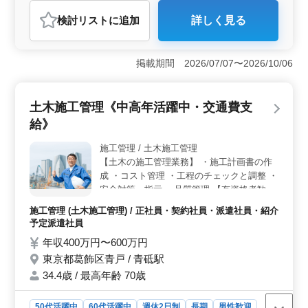
契約社員
派遣社員
施工管理
検討リスト
に追加
詳しく見る
おすすめポイント
＜高収入とキャリア成長の可能性＞ 年収500万円〜800
万円と、経験豊富な方には魅力的な高収入が期待できま
掲載期間 2026/07/07〜2026/10/06
す。施工管理の経験を持つ方にとって、安定した収入と
同時に、キャリアのさらなる成長を目指せるポジション
です。 ＜車通勤と充実した休暇制度＞ 車通勤が可
土木施工管理《中高年活躍中・交通費支
能で、無料の駐車場が完備されているため、通勤の負担
給》
を軽減できます。さらに、土日祝日を含む週休2日制に加
え、長期休暇も取得可能で、プライベートを重視する方
施工管理 / 土木施工管理
にとって魅力的です。 ＜年齢に関係なく活躍できる
【土木の施工管理業務】 ・施工計画書の作
環境＞ 50代〜70代が活躍しており、経験豊富な方が年
齢を問わず現場でそのスキルを発揮できる環境です。長
成 ・コスト管理 ・工程のチェックと調整 ・
年の実務経験を生かして、現場のリーダーとして貢献し
安全対策、指示 ・品質管理 【有資格者歓
たい方にぴったりです。
迎】 ・土木施工管理技士（1級／2級）など
施工管理 (土木施工管理) / 正社員・契約社員・派遣社員・紹介
50代、60代の経験者歓迎です。
予定派遣社員
年収400万円〜600万円
東京都葛飾区青戸 / 青砥駅
34.4歳 / 最高年齢 70歳
50代活躍中
60代活躍中
週休2日制
長期
男性歓迎