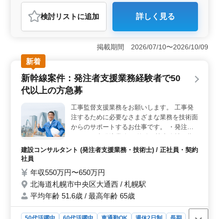
業務経験者の方お気軽にお問い合わせ下さい
ご応募お待ちしております
おすすめポイント
検討リスト
に追加
詳しく見る
＜経験と資格を持つ方へのおすすめ求人＞ 福井県にて
北陸新幹線案件に携わる発注者支援業務の案件が急募で
す。道路や橋梁、河川、ダムなどの案件に関わることが
掲載期間 2026/07/10〜2026/10/09
できます。また、50代以上の方々の即日勤務が可能で
す。 ＜充実した待遇と環境＞ 給与は年収500万円か
新着
ら700万円となっており、安定した収入が期待できます。
新幹線案件：発注者支援業務経験者で50
また、交通費支給や資格手当の支給、単身赴任宿舎の完
備など、充実した福利厚生が整っています。契約社員と
代以上の方急募
しての雇用形態で、土日休みの週休2日制が採用されてい
ます。 ＜挑戦と成長の場＞ この案件では、経験豊
工事監督支援業務をお願いします。 工事発
富な方々が多く活躍しています。北陸新幹線案件に携わ
注するために必要なさまざまな業務を技術面
ることで、新たな技術や知識を身に付けることができま
からのサポートするお仕事です。 ・発注者
す。また、CAD操作（AutoCAD）などのスキルも活かせ
として工事発注業務 ・的確に協力会社に指
ます。ご応募をお待ちしています。
示確認をする管理業務 ・請負工事の履行に
建設コンサルタント (発注者支援業務・技術士) / 正社員・契約
必要となる資料作成 ・施工状況の照会及び
社員
確認 ・工事検査等への臨場 ・設計図書と工
年収550万円〜650万円
事現場の確認 60代の技術者も活躍中。
北海道札幌市中央区大通西 / 札幌駅
平均年齢 51.6歳 / 最高年齢 65歳
50代活躍中
60代活躍中
車通勤OK
週休2日制
長期