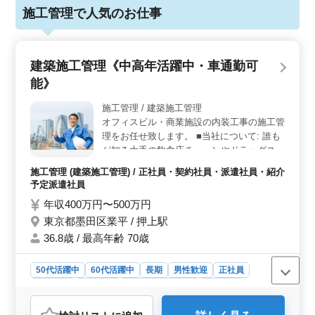
施工管理で人気のお仕事
建築施工管理《中高年活躍中・車通勤可
能》
施工管理 / 建築施工管理
オフィスビル・商業施設の内装工事の施工管
理をお任せ致します。 ■当社について: 誰も
が知る大手の飲食店チェーンやドラッグスト
ア等の商業施設の店舗改装工事を中心とした
施工管理 (建築施工管理) / 正社員・契約社員・派遣社員・紹介
内装工事の施工を行っております。 施主様
予定派遣社員
から直接お仕事を請け負っているため、施主
年収400万円〜500万円
様との交渉などが行いやすい環境です。 ■詳
東京都墨田区業平 / 押上駅
細内容: 当社所属の設計士が作成した設計図
を、施工図に変換します。 施工図はCADも
36.8歳 / 最高年齢 70歳
手書きも可能なので、パソコンが苦手な方で
も紙に書くのが苦手な方でもどちらでも働き
50代活躍中
60代活躍中
長期
男性歓迎
正社員
やすい職場になっております。 施工図作成
契約社員
派遣社員
紹介予定派遣社員
施工管理
後は、工事の工期管理をお願いします。 そ
の後の職人手配や予算管理などまでお任せし
おすすめポイント