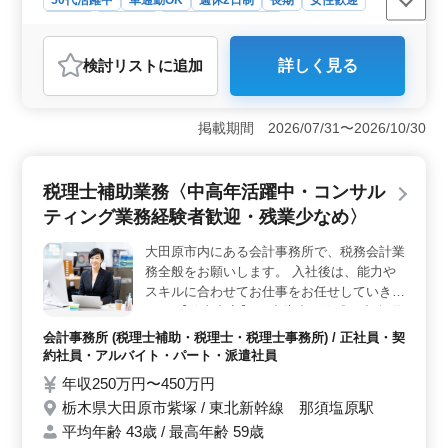
OK、無料駐車場の用意がございます ◎50
代、60代のベテラン層の方も活躍していま
正社員
契約社員
設計事務所・建築士
す！
おすすめポイント
検討リスト
に追加
詳しく見る
＜中高年の活躍と働きやすさ＞ この求人は中高年の方
に向けて活躍の場を提供しています。経験豊富な方を歓
迎し、50代や60代のベテラン層も活躍しています。ま
掲載期間 2026/07/31〜2026/10/30
た、年間休日125日と土日祝休みで、無理のない働き方が
可能です。 ＜ビルやマンションの意匠設計業務＞
マンションやアパートなどの住宅案件を中心に、意匠設
税理士補助業務〈中高年活躍中・コンサル
計業務を担当します。施主との打ち合わせから基本設
計、実施設計、積算、設計監理など、プロジェクト全体
ティング業務経験者歓迎・残業少なめ〉
に関わる業務を行います。 ＜待遇と福利厚生の充実
＞ 自家用車での通勤が可能であり、無料駐車場も完備
大田原市内にある会計事務所で、税務会計業
されています。経験豊富な方や、2級建築士以上の資格を
務全般をお願いします。 入社後は、能力や
お持ちの方は優遇されます。月平均30時間程度の残業が
スキルに合わせてお仕事をお任せしていきま
ありますが、充実した福利厚生が整っており、安心して
す。 【仕事内容】 ・申告書の作成 ・記帳代
働くことができます。
行 ・決算書の作成 ・巡回監査 ・税務に関係
会計事務所 (税理士補助・税理士・税理士事務所) / 正社員・契
する仕事全般 ・経営アドバイス ◯税理士資
約社員・アルバイト・パート・派遣社員
格保有者歓迎 ☆50代以上のベテラン経験
年収250万円〜450万円
者・シニア世代大歓迎の企業です。是非ご応
栃木県大田原市紫塚 / 東北新幹線 那須塩原駅
募下さい。
平均年齢 43歳 / 最高年齢 59歳