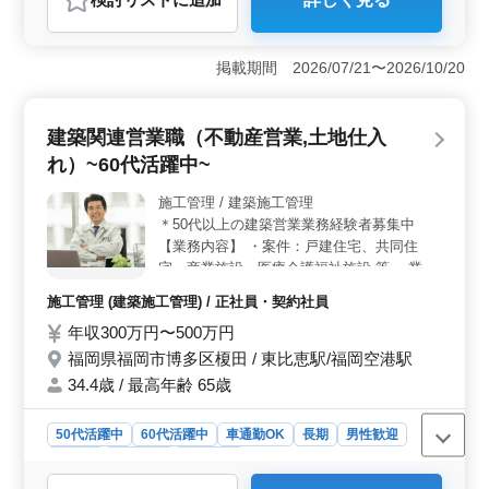
おすすめポイント
＜通勤負担少なく長期就業しやすい環境＞ 案件は主に
八戸市内が中心で、長距離移動や出張はほとんどなく、
掲載期間 2026/07/21〜2026/10/20
通勤負担を抑えて勤務することができます。現場管理に
集中できる環境です。月10時間程度の残業で、体力的な
負担を抑えながら経験を活かせます。 ＜経験が十分
建築関連営業職（不動産営業,土地仕入
に活かせる＞ 賞与、交通費支給と整った待遇です。管
れ）~60代活躍中~
工事施工管理の実務経験を重視し、有資格者は優遇しま
す。年齢に関係なく、実力と経験を活かしてベテラン層
施工管理 / 建築施工管理
が活躍する職場です。 ＜シニア世代が活躍する職場
＊50代以上の建築営業業務経験者募集中
＞ シニア人材が活躍中です。休憩120分を確保し、無理
のない働き方を実現。少人数体制のため裁量も大きく、
【業務内容】 ・案件：戸建住宅、共同住
培ってきたスキルや能力を存分に発揮できます。
宅、商業施設、医療介護福祉施設 等 ・業務
内容：内勤業務(電話対応) 外勤（飛び込み、
施工管理 (建築施工管理) / 正社員・契約社員
テレアポ、既存顧客反響営業） 新規営業、
年収300万円〜500万円
物件査定、積算、見積もり、情報収集 アフ
ターフォロー（修繕、保険など） ・繁忙期
福岡県福岡市博多区榎田 / 東比恵駅/福岡空港駅
等工期が間に合わない場合、建築施工管理業
34.4歳 / 最高年齢 65歳
務兼任もあります →ほとんどお願いするこ
とはございません 【備考】 ・交通費全額支
50代活躍中
60代活躍中
車通勤OK
長期
男性歓迎
給 ・資格手当あり 例)ファイナンシャル・プ
正社員
契約社員
施工管理
ランニング,二級建築士以上,宅地建物取引士
・車通勤可能 ＊現在：65才の方活躍中企業