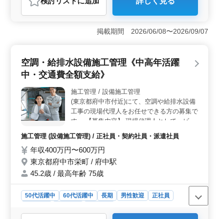
検討リスト
に追加
詳しく見る
ますので、リーダーシップをとるのが好きな
＜環境と業務内容＞ この求人は中高年が活躍しやすい
方歓迎です。 1ヶ月に同時に進めていただく
建築施工管理のポジションです。業平のオフィスで内装
案件は1～2件、多い時期で3件ほどです。■
工事の施工管理を行い、大手チェーン店舗の改装などを
掲載期間 2026/06/08〜2026/09/07
特徴: 出張がない職場で、移動は社用車です
手掛けます。設計図から施工図への変換や工期管理、予
のでガソリン代や車が汚れる心配がありませ
算管理など多岐にわたる業務を担当できます。出張はな
ん。 残業は、月30～40時間ほどありますの
く、社用車利用での移動なので快適です。 ＜特徴と
空調・給排水設備施工管理《中高年活躍
で、がっつり稼ぐことが出来ますよ。
働きやすさ＞ 残業は月30～40時間程度で、収入を安定
させながら働けます。さらに、進行中の案件は1～3件ほ
中・交通費全額支給》
どで、落ち着いたペースでの業務遂行が可能です。その
上、環境面でも配慮があり、社用車利用による通勤手当
施工管理 / 設備施工管理
の支給や、受動喫煙対策も行われています。 ＜魅力
(東京都府中市付近)にて、空調や給排水設備
的なポイント＞ この職場は、施主様との直接取引を行
工事の現場代理人をお任せできる方の募集で
っており、交渉などがしやすい環境が整っています。
す。 【募集内容】 現場代理人として、ビ
CADや手書きによる施工図の作成が可能で、パソコンが
ル・マンションの給排水衛生設備・空気調和
施工管理 (設備施工管理) / 正社員・契約社員・派遣社員
苦手な方でも活躍できます。リーダーシップを発揮し、
設備システムの施工管理マネジメントをお任
工事全体の指揮を執りたい方にも最適なポジションで
年収400万円〜600万円
せします。 ※数百万円の小規模改修工事か
す。
ら、数億円規模の大型新築工事まで、 幅広
東京都府中市栄町 / 府中駅
い案件を取り扱っております。 ※50代・60
45.2歳 / 最高年齢 75歳
代の経験者の方、大募集中です。 【仕事内
容】 ・図面作成 ・品質管理 ・原価管理 ・
50代活躍中
60代活躍中
長期
男性歓迎
正社員
工程管理 など各種のマネジメントをご担当
契約社員
派遣社員
施工管理
いただきます。 【職場/待遇】 ・現場への直
行、直帰のお仕事となります。 ・社用車を