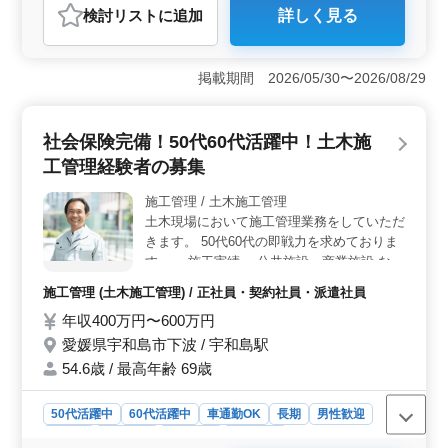
おすすめポイント
検討リスト
に追加
詳しく見る
＊建築営業業務経験者で即日勤務可能な方条
＜経験者のスキルを活かせる＞ 建築営業の経験が8年以
件面等優遇いたします ＊ご応募お待ちして
上ある方に最適です。多様な案件に携わり、幅広い業務
おります
を担当できます。会社では50代、60代の方が活躍してい
掲載期間 2026/05/30〜2026/08/29
ますので、年齢を気にせずその長い経験を存分に活かせ
る環境です。 ＜福利厚生が充実＞ 交通費全額支
給、資格手当があり、安心して働けます。車通勤も可能
社会保険完備！50代60代活躍中！土木施
で無料駐車場が完備されています。福利厚生も充実して
おり、社会保険も完備されています。 ＜働きやすい
工管理経験者の募集
環境＞ 会社は福岡市博多区に位置し、東比恵駅や福岡
空港駅が最寄りです。隔週土曜や日祝日が休みで、長期
施工管理 / 土木施工管理
休暇も充実しており、ワークライフバランスを大切にで
土木現場において施工管理業務をしていただ
きます。
きます。 50代60代の即戦力を求めておりま
す。 ー施工実績ー 公共施設、商業施設 など
ー業務内容ー 施工管理業務（安全・工程・
施工管理 (土木施工管理) / 正社員・契約社員・派遣社員
品質・原価） 発注者との打ち合わせ 見積も
年収400万円〜600万円
り、積算 CADでの図面修正業務 その他付随
する業務 社会保険完備、資格手当あり 最
愛媛県宇和島市下波 / 宇和島駅
近、60代のベテラン経験者を採用いたしま
54.6歳 / 最高年齢 69歳
した。 ご応募お待ちしております。
50代活躍中
60代活躍中
車通勤OK
長期
男性歓迎
正社員
契約社員
派遣社員
施工管理