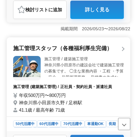
おすすめポイント
検討リスト
に追加
詳しく見る
＜土木施工管理経験者を急募＞ 愛媛県宇和島市下波に
位置する建設会社では、土木施工管理経験者を募集中で
す。宇和島駅からの車通勤が可能で、社会保険完備と資
掲載期間 2026/05/23〜2026/08/22
格手当が用意されています。 ＜経験を活かせる仕事
＞ 公共施設や商業施設などの施工実績があり、安全・
工程・品質・原価管理などの施工管理業務を担当しま
施工管理スタッフ（各種福利厚生完備）
す。また、発注者との打ち合わせや見積もり、積算、
CADでの図面修正業務なども行います。 ＜働きやす
施工管理 / 建築施工管理
い環境＞ 週5〜6日の勤務で、月平均15時間の時間外労
神奈川県小田原市の建設会社で建築施工管理
働があります。給与は年収400万円〜600万円と、安定し
の募集です。 ◯主な業務内容 ・工程 ・予算
た収入が期待できます。福利厚生も充実しており、安心
・安全 ・品質管理業務 ・見積書の作成など
して働くことができます。
のＰＣ作業（既存ソフトへの入出力業務）
施工管理 (建築施工管理) / 正社員・契約社員・派遣社員
※主に木造・鉄筋コンクリート造・鉄骨造
年収500万円〜800万円
※社用車で各現場への移動あり ＊範囲…神
奈川県内 ＊車種…軽自動車 社用車の支給も
神奈川県小田原市久野 / 足柄駅
され、各種福利厚生も充実している企業で
41.1歳 / 最高年齢 71歳
す。 皆様のご応募をお待ちしております。
50代活躍中
60代活躍中
70代活躍中
車通勤OK
長期
男性歓迎
正社員
契約社員
派遣社員
施工管理