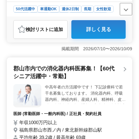
50代活躍中
車通勤OK
週休2日制
長期
女性歓迎
正社員
契約社員
派遣社員
アルバイト・パート
会計事務所
検討リスト
に追加
詳しく見る
おすすめポイント
＜シニア歓迎・経験者重視＞ 税理士補助業務の会計事
務所募集です。中高年が活躍中で、コンサルティング業
掲載期間 2026/07/10〜2026/10/09
務経験者を歓迎しています。申告書作成、記帳代行、決
算書作成、巡回監査など多岐にわたる業務に携わりま
す。税理士資格者優遇いたします。 ＜キャリアに合
郡山市内での消化器内科医募集！【60代
わせた業務＞ 入社後、能力とスキルに合わせた業務を
シニア活躍中・常勤】
お任せします。経営アドバイスも含む税務に関わる全般
的な業務です。50代以上のベテラン経験者、シニア世代
中高年者の方活躍中です！ 下記診療科で若
の方々のご応募をお待ちしています。 ＜働きやすい
干名募集しております。 消化器内科、呼吸
環境＞ 週5日、8:00-17:30の定時勤務です。年収250万
円から450万円、通勤手当全額支給で、賞与は年2回、計
器内科、神経内科、産婦人科、精神科、皮膚
1.00ヶ月分となっています。福利厚生も整っており、土
科、放射線科、人工透析、麻酔科、総合診療
日祝休みで有給休暇も充実しています。
科、糖尿内科、腎臓内科、リウマチ科※な
医師 (常勤医師・一般内科医) / 正社員・契約社員
お、新生児科（責任者）、救命救急等の先生
年収1000万円以上
も随時募集しています。※糖尿内科、腎臓内
福島県郡山市西ノ内 / 東北新幹線郡山駅
科・透析科、皮膚科、眼科、産婦人科につい
ては非常勤も可。 夜間当直：有り(1回/週・
平均年齢 39.2歳 / 最高年齢 69歳