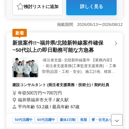
建設コンサルタント
もお待ちしてます。 経験さえあれば年齢は
検討リスト
に追加
詳しく見る
選考対象になりません。 定年後の方もぜひ
おすすめポイント
ご応募下さい！
＜マイカー通勤可・中高年活躍中＞ マイカー通勤が可
能であり、中高年層が多数活躍しています。経験豊富な
掲載期間 2026/05/13〜2026/08/12
方々が集まる環境であり、長年のキャリアを活かして安
新着
定した職場で働けます。年齢に関わらず、個々の経験や
スキルが尊重される風土があります。 ＜充実の福利
新規案件!!~福井県/北陸新幹線案件確保
厚生＞ 会社は従業員のニーズに応えるべく、通勤が困
~50代以上の即日勤務可能な方急募
難な場合には新幹線や特急の利用支援、仮宿舎の提供な
どを行っています。また、資格取得制度や社内交流活動
-発注者支援- 北陸新幹線案件 【業務内容】
も充実しており、従業員一人ひとりの成長を支援する環
・発注者支援業務(工事監督支援業務) ・工事
境が整っています。 ＜豊富な経験を活かせる仕事
＞ 発注者支援業務では、建設会社が請け負った道路工
管理(品質・工程・安全)、施工計画、積算、
事などの監督や品質管理を担当します。1級土木施工管理
設計変更 ・現場での打ち合わせ、CAD操作
技士の資格や土木工事・設計の経験が必要であり、豊富
あり(AutoCAD) ・資料作成業務 等 《急募経
建設コンサルタント (発注者支援業務・技術士) / 契約社員
な実務経験を活かしながら更なるスキルアップを図るこ
験》 ・1級土木施工管理技士保有者で土木施
年収500万円〜700万円
とができます。
工管理または発注者支援業務経験者急募 ＊
福井県福井市大手 / 家久駅
備考＊ 交通費支給 資格手当支給 単身赴任宿
舎完備 週休2日制 雇用形態：契約社員 ◎1級
平均年齢 53.2歳 / 最高年齢 67歳
土木施工管理技士資格必須になります ＊50
代以上で発注支援業務経験10年以上条件面
50代活躍中
60代活躍中
週休2日制
長期
寮・社宅あり
優遇いたします ＊50代以上で土木施工管理
女性歓迎
契約社員
建設コンサルタント