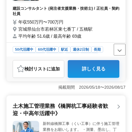
きます。 ・発注者支援業務 ・高速道路にお
ける保全管理業務 ☆宮城県仙台市内勤
建設コンサルタント (発注者支援業務・技術士) / 正社員・契約
務！！ シニア層歓迎！〜60歳まで募集中！
社員
年収550万円〜700万円
宮城県仙台市若林区東七番丁 / 五橋駅
平均年齢 51.6歳 / 最高年齢 69歳
50代活躍中
60代活躍中
駅近
週休2日制
長期
残業なし・少なめ
男性歓迎
正社員
契約社員
建設コンサルタント
検討リスト
に追加
詳しく見る
おすすめポイント
＜新幹線案件：発注者支援業務＞ 新幹線や高速道路な
どの大規模案件における発注者支援業務を担当します。
掲載期間 2026/05/18〜2026/08/17
経験豊富な土木施工管理業務者が求められ、建設コンサ
ルタントとしての専門知識や経験を活かし、プロジェク
トの成功に貢献します。特に高速道路の保全管理など、
土木施工管理業務《橋脚杭工事経験者歓
社会インフラの維持に関わる重要業務を担当しま
迎・中高年活躍中》
す。 ＜シニア層歓迎！60歳まで募集中！＞ 経験と
実績を積んだシニア層の方々が重要な役割を果たしてい
新幹線橋脚工事（くい工事）に伴う施工管理
ます。60歳までの募集となっており、長年の経験や知識
業務をお願いします。 ・測量、墨出し、丁
を生かしながら、新たな挑戦を支援します。業界のリー