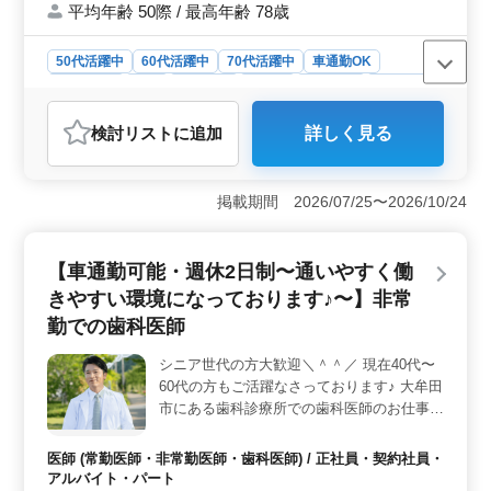
平均年齢 50際 / 最高年齢 78歳
す！
50代活躍中
60代活躍中
70代活躍中
車通勤OK
週休2日制
長期
男性歓迎
正社員
契約社員
派遣社員
紹介予定派遣社員
施工管理
検討リスト
に追加
詳しく見る
おすすめポイント
＜経験者優遇＞ 木造施工管理業務で豊富な経験をお持
ちの方、歓迎されています。5年以上の経験がある方は即
掲載期間 2026/07/25〜2026/10/24
戦力として活躍できます。技術者のベテランを募集中の
職場となります。 ＜シニア世代に優しい環境＞ 50
代、60代、70代の方も積極的に活躍中です！年齢に関係
【車通勤可能・週休2日制〜通いやすく働
なく、経験を活かして働ける環境が整っています。職人
きやすい環境になっております♪〜】非常
の手配や資材発注、施工管理全般でご活躍くださ
い。 ＜地域密着の安定企業＞ 山形県山形市に拠点
勤での歯科医師
を構え、木造戸建住宅建設・リフォームに特化していま
す。地域社会に貢献しながら、安定した雇用と福利厚生
シニア世代の方大歓迎＼＾＾／ 現在40代〜
が整った企業です。ますます多様な経験を積むチャンス
60代の方もご活躍なさっております♪ 大牟田
が広がっています。
市にある歯科診療所での歯科医師のお仕事募
集しております♪ ☆是非応募して下さい☆
業務内容 ☆外来治療、一般歯科業務全般☆
医師 (常勤医師・非常勤医師・歯科医師) / 正社員・契約社員・
保険治療中心〜一般歯科〜 →歯や歯周病の
アルバイト・パート