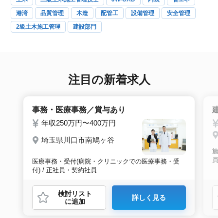
港湾
品質管理
木造
配管工
設備管理
安全管理
2級土木施工管理
建設部門
注目の新着求人
事務・医療事務／賞与あり
年収250万円〜400万円
埼玉県川口市南鳩ヶ谷
施
医療事務・受付(病院・クリニックでの医療事務・受
付) / 正社員・契約社員
検討リスト
詳しく見る
に追加