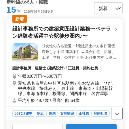
新幹線の求人・転職
15
件
2026年08月09日更新
新着
設計事務所での建築意匠設計業務〜ベテラ
ン経験者活躍中☆駅徒歩圏内♪〜
◎女性の方も歓迎・1級建築士の方条件面優
遇致します◎ 建築案件 →集合住宅、店舗、
工場、学校、公営住宅 等 お仕事内容 →基本
設計、設計監理 →設計図や施工図、施工計
設計事務所・建築士 (建築設計) / 正社員・契約社員
画書のチェック →工事全般の確認作業 等 →
打ち合わせ、現場調査業務 →CAD操作 備考
年収300万円〜600万円
→作業着支給 →交通費支給 →資格手当支給
愛知県名古屋市中村区名駅南 / あおなみ線、ひだ、
→駅徒歩圏内 年齢よりも経験のある方募集
中央本線、快速みえ、東山線、東海道・山陽新幹
しております＼＾＾／ お気軽にお問い合わ
線、東海道本線、桜通線、関西本線 名古屋駅
せください♪
平均年齢 49.7歳 / 最高年齢 64歳
50代活躍中
駅近
長期
女性歓迎
正社員
契約社員
設計事務所・建築士