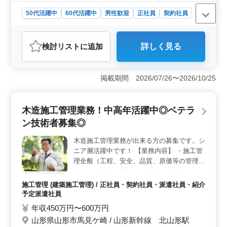
50代活躍中
60代活躍中
男性歓迎
正社員
契約社員
医師
おすすめポイント
検討リスト
に追加
詳しく見る
＜経験を生かせる環境＞ 一般内科の10年以上の経験を
お持ちの方を求めています。外来診療から病棟管理ま
で、幅広い医療業務を通じて、培った知識と技術を活用
掲載期間 2026/07/26〜2026/10/25
できます。 ＜休日＞ 週休二日制で、毎週木曜日と
日曜日、さらに祝祭日も休みとなっています。夏期休暇
や年末年始休暇も設けられており、プライベートと仕事
木造施工管理業務！中高年活躍中◎ベテラ
のバランスを取りやすいスケジュールです。 ＜福利
厚生と勤務環境＞ 住宅手当が支給され、社会保険も完
ン技術者募集◎
備されているため、安心して長期間勤めることが可能で
す。保育所完備で小さな子供がいる家庭もサポートしま
木造施工管理業務が出来る方の募集です。シ
す。また、通勤手当が全額支給されるため、通勤に関す
ニア層活躍中です！ 【業務内容】 ・施工管
る負担も軽減できます。
理全般（工程、安全、品質、原価等の管理業
務） ・総合工程計画の作成から図面のチェ
ック・修正、提出書類の作成 ・資材発注、
施工管理 (建築施工管理) / 正社員・契約社員・派遣社員・紹介
職人の手配など予算管理 ・お客様との打合
予定派遣社員
せ 等 【案件】 ・木造戸建住宅建設 ・リフ
年収450万円〜600万円
ォーム 今までの経験を活かして働ける方募
山形県山形市馬見ケ崎 / 山形新幹線 北山形駅
集です！皆様のご応募、お待ちしておりま