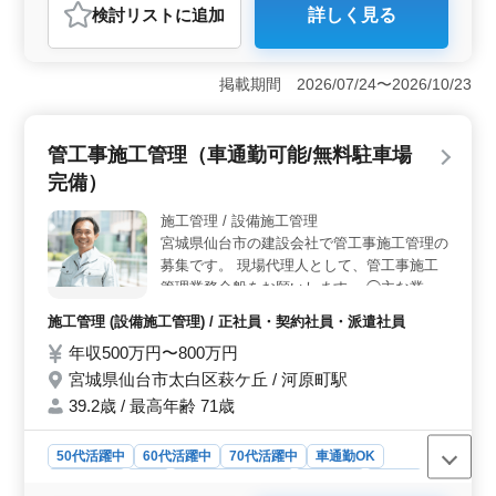
検討リスト
に追加
詳しく見る
ださい！
おすすめポイント
＜経験を活かせる職場＞ この求人は、土木施工管理経
験が5年以上ある方に最適です。工事の進捗管理、コスト
掲載期間 2026/07/24〜2026/10/23
管理、安全管理、品質管理など多岐にわたる業務を担当
し、今までの経験を活かして現場代理人として活躍でき
ます。 ＜高収入と手厚いサポート＞ 年収は500万円
管工事施工管理（車通勤可能/無料駐車場
から800万円と高く設定されており、通勤手当も月額
完備）
50,000円まで実費支給されます。また、福利厚生も充実
しており、雇用保険、労災保険、健康保険、厚生年金が
施工管理 / 設備施工管理
完備されているため、安心して働くことができま
宮城県仙台市の建設会社で管工事施工管理の
す。 ＜働きやすい環境＞ この職場では、車通勤が
可能で無料駐車場も完備されています。また、単身用の
募集です。 現場代理人として、管工事施工
宿舎も提供されるため、遠方からの応募者でも安心して
管理業務全般をお願いします。 ◯主な業務
働けます。週休二日制や夏期休暇、年末年始休暇もあ
内容 ・工事の進捗管理、コスト管理、安全
施工管理 (設備施工管理) / 正社員・契約社員・派遣社員
り、ワークライフバランスが保たれています。
管理、品質管理 ・発注者との打ち合わせ ・
年収500万円〜800万円
積算 ・職人、資材の手配 ・施工図の作成・
修正 等 ※資格手当あり ※車通勤可能（無料
宮城県仙台市太白区萩ケ丘 / 河原町駅
駐車場完備）
39.2歳 / 最高年齢 71歳
50代活躍中
60代活躍中
70代活躍中
車通勤OK
週休2日制
長期
残業なし・少なめ
男性歓迎
正社員