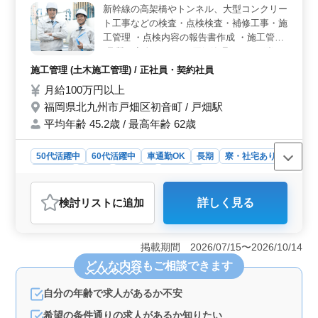
新幹線の高架橋やトンネル、大型コンクリー
週5日で、休日もしっかり取得できる週休2日制で夏季休
ト工事などの検査・点検検査・補修工事・施
暇、年末年始休暇なども整備されています。 ＜必要
な経験と資格＞ 必要な資格には１級土木施工管理技士
工管理 ・点検内容の報告書作成 ・施工管理
と普通自動車免許があります。また、鉄道又は橋梁工事
(品質、安全、工程)※原価管理できれば尚可
現場施工管理経験が5年以上必要です。ご経験を活かし新
・各種書類作成(確認書類、竣工書類等) ・見
施工管理 (土木施工管理) / 正社員・契約社員
しいステージを築いてみませんか。お問い合わせお待ち
積書作成/積算業務(数量の拾い出し、内訳書
月給100万円以上
しております。
の作成) ・取引先(施主、設計事務所等)との
福岡県北九州市戸畑区初音町 / 戸畑駅
打ち合わせや外注業者への発注などの業務
・その他土木工事に関する付随業務を行いま
平均年齢 45.2歳 / 最高年齢 62歳
す。 ＊社用車あり 高架橋やトンネル、大型
コンクリート工事等の経験がある人はぜひご
50代活躍中
60代活躍中
車通勤OK
長期
寮・社宅あり
応募ください。 資格者、経験者の募集にな
男性歓迎
正社員
契約社員
施工管理
ります。
おすすめポイント
検討リスト
に追加
詳しく見る
＜経験者歓迎＞ 経験者に重点を置いた求人です。高架
橋やトンネル、大型コンクリート工事などの経験がある
方を歓迎しています。 ＜高収入＞ 月給100万円以上
掲載期間 2026/07/15〜2026/10/14
の高額給与が魅力です。経験や資格に応じて、報酬も考
どんな内容
もご相談できます
慮される可能性があります。 ＜安定した雇用条件
＞ 正社員・契約社員の雇用形態が選択可能。福利厚生
自分の年齢で求人があるか不安
も整っており、通勤手当や賞与が支給されます。勤務は
週6日で、土日祝および夏季・年末年始などの休日があり
希望の条件通りの求人があるか知りたい