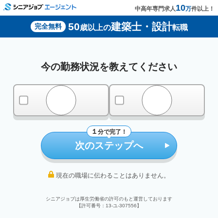
10
中高年専門求人
万
件以上！
50
建築士・設計
完全無料
歳以上の
転職
今の勤務状況を教えてください
在職中
離職中
１
分で完了！
次のステップへ
現在の職場に伝わることはありません。
シニアジョブは厚生労働省の許可のもと運営しております
【許可番号：13-ユ-307556】