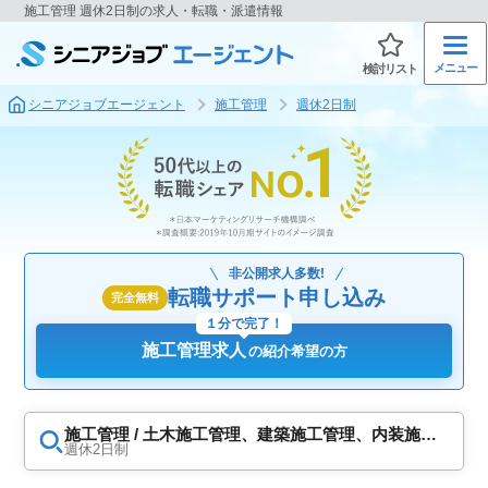
施工管理 週休2日制の求人・転職・派遣情報
メニュー
検討リスト
シニアジョブエージェント
施工管理
週休2日制
非公開求人多数!
転職サポート申し込み
完全無料
１分で完了！
施工管理求人
の紹介希望の方
施工管理 / 土木施工管理、建築施工管理、内装施工
管理、電気工事施工管理、設備施工管理
週休2日制