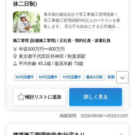
休二日制）
東京都の建設会社で管工事施工管理急募！
管工事施工管理経験5年以上のベテランを募
集します。 官公庁を始めとする公共施設や
ビル・マンション・商業施 設向けの空調・
給排水設備等の施工管理を担当して頂きま
施工管理 (設備施工管理) / 正社員・契約社員・派遣社員
す。 （担当エリアは一都三県が主体の関東
年収500万円〜800万円
地区です。） ◯主な業務内容 ・工事の進捗
東京都千代田区外神田 / 秋葉原駅
管理、コスト管理、安全管理、品質管理 ・
発注者との打ち合わせ ・積算 ・職人、資材
平均年齢 45.2歳 / 最高年齢 73歳
の手配 ・施工図の作成・修正 ・書類作成、
近隣住民対応、社内会議 など 管工事施工管
50代活躍中
60代活躍中
70代活躍中
週休2日制
長期
理技士資格お持ちの方は条件面優遇します！
女性歓迎
正社員
契約社員
派遣社員
施工管理
今まで培ってきたスキルをしっかり評価する
企業です。
おすすめポイント
検討リスト
に追加
詳しく見る
＜経験を評価される職場環境＞ この求人は、空調・給
排水設備工事の施工管理経験が5年以上あるベテランを募
集しています。管工事施工管理技士の資格を持っている
掲載期間 2026/08/08〜2026/11/07
方は優遇され、これまで培ってきたスキルをしっかり評
価してくれる企業です。官公庁や公共施設、ビル・マン
ションなど多岐にわたるプロジェクトでの経験を活かす
建築施工管理技術者/社宅あり