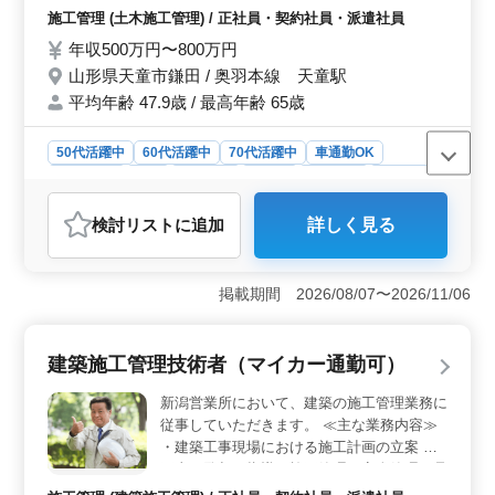
実費支給（上限なし） ＊マイカー通勤
施工管理 (土木施工管理) / 正社員・契約社員・派遣社員
OK（無料駐車場完備） 経験や知識をもと
年収500万円〜800万円
に、即戦力で活躍できます！ これまで培っ
山形県天童市鎌田 / 奥羽本線 天童駅
た力を発揮したい方におすすめの職場です！
平均年齢 47.9歳 / 最高年齢 65歳
50代活躍中
60代活躍中
70代活躍中
車通勤OK
週休2日制
長期
男性歓迎
正社員
契約社員
派遣社員
施工管理
検討リスト
に追加
詳しく見る
おすすめポイント
＜無理なく働ける環境＞ 完全週休2日制（土日休み）で
年間休日120日と、しっかり休みを確保できる環境です。
掲載期間 2026/08/07〜2026/11/06
夏季休暇・年末年始休暇もあり、メリハリをつけて働け
ます。 ＜経験を活かせる土木施工管理業務＞ 土木
工事における施工管理として、品質・安全・工程・原価
建築施工管理技術者（マイカー通勤可）
管理やスケジュール調整、図面作成、施工写真の撮影を
担当します。これまでの土木施工管理経験を活かして活
新潟営業所において、建築の施工管理業務に
躍できます。 ＜通勤しやすく安心して働ける環境
従事していただきます。 ≪主な業務内容≫
＞ 車通勤が可能で無料駐車場を利用でき、通勤負担を
・建築工事現場における施工計画の立案 ・
抑えて働けます。交通費は実費で支給（上限なし）して
工事の監督・指導（施工管理・安全管理・品
おり、通勤面でも安心です。賞与を用意しており、雇
質管理・工程管理等） ・施工図や各種提出