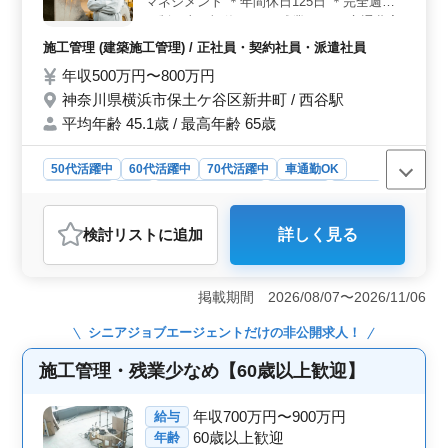
マネジメント ＊年間休日125日 ＊完全週休2
用・労災・健康・厚生年金などの各種保険に加え、退職
日制（土日祝休み） ＊残業なし ＊交通費実
金制度も整っているため、安心して長く働ける環境で
費支給（上限なし） ＊賞与あり ＊退職金あ
す。
施工管理 (建築施工管理) / 正社員・契約社員・派遣社員
り ベテラン建築工事現場監督募集します。
年収500万円〜800万円
体力に配慮しながらメリハリを付けて働ける
神奈川県横浜市保土ケ谷区新井町 / 西谷駅
現場です！
平均年齢 45.1歳 / 最高年齢 65歳
50代活躍中
60代活躍中
70代活躍中
車通勤OK
週休2日制
長期
残業なし・少なめ
男性歓迎
正社員
契約社員
派遣社員
施工管理
検討リスト
に追加
詳しく見る
おすすめポイント
＜無理なく働ける環境＞ 完全週休2日制（土日祝休み）
で年間休日125日と、しっかり休みを確保できる環境で
掲載期間 2026/08/07〜2026/11/06
す。夏季休暇・年末年始休暇もあり、メリハリをつけて
働けます。基本的に残業なしで、無理のない働き方が可
シニアジョブエージェント
だけの非公開求人！
能です。 ＜経験を活かせる建築施工管理業務＞ 建
築施工管理として、CADを使用した図面作成や施主との
施工管理・残業少なめ【60歳以上歓迎】
打ち合わせ、現場のマネジメントを担当します。これま
での建築施工管理経験を活かして活躍できます。 ＜
年収700万円〜900万円
給与
安心して働ける待遇面＞ 交通費は実費で支給（上限な
60歳以上歓迎
年齢
し）しており、通勤負担を抑えて働けます。賞与を用意