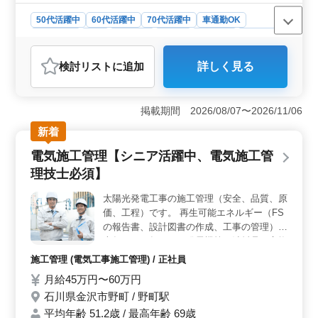
50代活躍中
60代活躍中
70代活躍中
車通勤OK
週休2日制
長期
男性歓迎
正社員
契約社員
派遣社員
施工管理
検討リスト
に追加
詳しく見る
おすすめポイント
＜豊富な経験と資格を活かせる職場＞ 建築施工管理の
経験を5年以上持つ方にとって非常に魅力的です。施工管
掲載期間 2026/08/07〜2026/11/06
理技士資格をお持ちの方は優遇され、これまで培ってき
新着
たスキルを最大限に発揮することができます。また、資
格がない方でも資格取得支援があり、キャリアアップを
電気施工管理【シニア活躍中、電気施工管
目指す意欲のある方に最適な環境です。 ＜高収入と
理技士必須】
安定した福利厚生＞ 高水準の年収に加え、賞与も支給
されます。長期的な収入の安定が期待できるため、経済
太陽光発電工事の施工管理（安全、品質、原
的な安心感があります。福利厚生も充実しており、退職
価、工程）です。 再生可能エネルギー（FS
金制度も完備されているため、将来を見据えた働き方が
可能です。 ＜働きやすい勤務環境＞ 駅からのアク
の報告書、設計図書の作成、工事の管理）、
セスが可能で、車通勤もできます。無料駐車場も完備さ
半年から五年ごとに発電機等の消耗品の交換
れているため、通勤のストレスが少ない環境です。休暇
やメンテナンス業務などを担当して頂きま
施工管理 (電気工事施工管理) / 正社員
制度も整っており、プライベートの時間を大切にする方
す。 ・土曜日隔週、日曜日、祝日、年末年
月給45万円〜60万円
にとって理想的な職場です。ワークライフバランスも考
始、夏季、お盆、GW等休日 ・交通費全額支
慮された勤務体系です。
石川県金沢市野町 / 野町駅
給 ・シニア歓迎。５０〜６０代の方も活躍
中です。ブランクがある方も歓迎です。
平均年齢 51.2歳 / 最高年齢 69歳