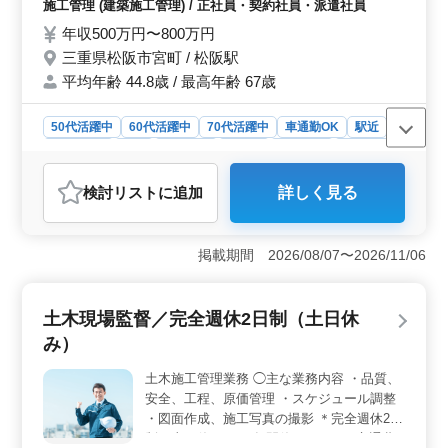
施工管理 (建築施工管理) / 正社員・契約社員・派遣社員
存分に発揮できます！ 年齢関係なく、スキ
年収500万円〜800万円
ルや能力をお持ちの方が活躍する職場です！
三重県松阪市宮町 / 松阪駅
平均年齢 44.8歳 / 最高年齢 67歳
50代活躍中
60代活躍中
70代活躍中
車通勤OK
駅近
週休2日制
長期
男性歓迎
正社員
契約社員
派遣社員
施工管理
検討リスト
に追加
詳しく見る
おすすめポイント
＜年間休日128日でメリハリをつけて働ける環境＞ 完全
週休2日制（土日祝休み）で、年間休日128日と休暇制度
掲載期間 2026/08/07〜2026/11/06
が充実しています。夏季休暇や年末年始休暇、慶弔休
暇、特別休暇もあり、しっかり休みを確保しながら働け
る環境です。 ＜経験を活かせる建築施工管理業務
土木現場監督／完全週休2日制（土日休
＞ 施工図作成や安全・品質・原価管理、関係業者との
み）
打ち合わせなど、建築施工管理業務全般を担当します。
これまで培ってきた建築施工管理経験やスキルを活かし
土木施工管理業務 ◯主な業務内容 ・品質、
て活躍できます。 ＜安心して働ける待遇面＞ 交通
安全、工程、原価管理 ・スケジュール調整
費を支給しており、日々の通勤負担を抑えながら働けま
す。賞与制度も整っており、各種社会保険も完備してい
・図面作成、施工写真の撮影 ＊完全週休2日
るため、腰を据えて長く働きやすい職場です。
制（土日休み） ＊年間休日120日 ＊交通費