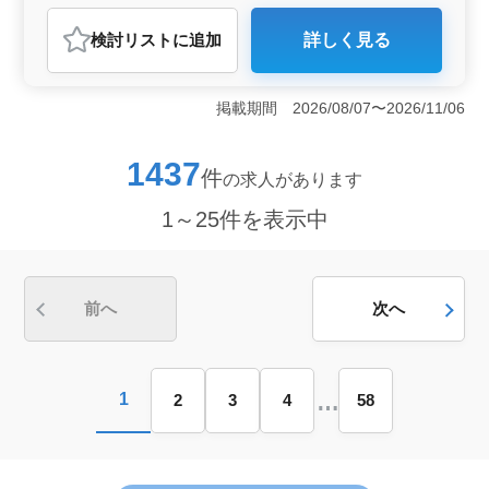
っかり評価する企業です。
契約社員
派遣社員
施工管理
検討リスト
に追加
詳しく見る
おすすめポイント
＜働きやすい環境＞ このポジションでは、完全週休二
日制と月平均10時間程度の残業の少なさが特徴です。週
掲載期間 2026/08/07〜2026/11/06
末にはしっかりと休息を取れるため、ワークライフバラ
ンスを大切にしたい方に最適な職場です。さらに、年末
年始や夏季などの長期休暇も取得できるため、プライベ
1437
件
の求人があります
ートの充実も図りやすい環境です。 ＜経験者を優遇
する待遇＞ 土木施工管理経験5年以上のベテランを歓迎
1～25件を表示中
しており、資格や経験に応じた優遇制度があります。特
に、20年以上の経験がある方や施工管理技士資格をお持
ちの方は条件面での優遇が期待できます。また、資格取
得支援制度も整備されており、スキルアップを目指す方
にもぴったりの環境です。 ＜地域密着型で安定した
前へ
次へ
雇用＞ 勤務地は鹿児島県志布志市で、車通勤も可能で
すので、地元で働きたい方や車通勤を希望する方にも便
利です。賞与も年2回支給されており、安定した収入が見
込めます。また、従業員は少人数のため、アットホーム
…
1
2
3
4
58
でコミュニケーションのとりやすい職場です。