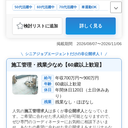
50代活躍中
60代活躍中
70代活躍中
車通勤OK
週休2日制
長期
残業なし・少なめ
男性歓迎
正社員
契約社員
施工管理
検討リスト
に追加
詳しく見る
おすすめポイント
＜安定した高収入＞ 本求人は高水準な給与で、業界平均
を上回る収入が見込めます。また、賞与年2回・昇給制度
掲載期間 2026/08/07〜2026/11/06
も整っており、長期的なキャリアを安定して築くことが
できます。 ＜年齢を問わず活躍できる環境＞ シニア
シニアジョブエージェント
だけの非公開求人！
世代の経験豊富なスタッフも多く在籍し、ベテランが活
躍できる環境です。高齢者の方でも、これまでの経験を
施工管理・残業少なめ【60歳以上歓迎】
活かし、無理なく働ける職場です。 ＜働きやすい条
件＞ 車通勤可・週休二日制で残業少なめ。岐阜市内での
年収700万円〜900万円
給与
就業で、駅からもアクセスが良好。働きやすさが確保さ
60歳以上歓迎
年齢
れています。
年間休日120日（土日休みあ
休日
り）
残業なし・ほぼなし
残業
人気の
施工管理求人
は多くが
非公開求人
となっていま
す。ご希望に合わせた求人紹介が可能となりますので、
ぜひ専門のコーディネーターにお気軽に相談下さいま
せ。あなたの希望に合わせた非公開求人をオリジナルな