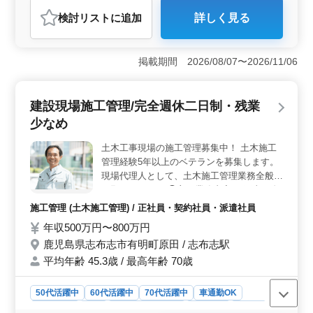
契約社員
派遣社員
施工管理
検討リスト
に追加
詳しく見る
おすすめポイント
＜高収入と賞与による安定した生活基盤＞ この求人で
は、年収500万円〜800万円と高収入が見込め、賞与も年
掲載期間 2026/08/07〜2026/11/06
2回支給されます。賞与額が30万円〜100万円と好待遇で
す。長期的に安定した収入が得られるため、キャリアを
活かして高い生活基盤を築きたい方に適していま
建設現場施工管理/完全週休二日制・残業
す。 ＜完全週休二日制でプライベートも充実＞ 完
少なめ
全週休二日制を採用しており、土日休みに加えて、GW・
夏期・年末年始の長期休暇も充実しています。残業も月
土木工事現場の施工管理募集中！ 土木施工
平均10時間と少なめで、ワークライフバランスを大切に
管理経験5年以上のベテランを募集します。
しながら働けます。プライベートの時間をしっかり確保
したい方に理想的な環境です。 ＜経験豊富なシニア
現場代理人として、土木施工管理業務全般を
層も活躍できる職場環境＞ 60歳以上の方も活躍されて
お願いします。 ◯主な業務内容 ・工事の進
おり、最高年齢73歳の社員が活躍しています。土木・建
捗管理、コスト管理、安全管理、品質管理
施工管理 (土木施工管理) / 正社員・契約社員・派遣社員
築施工管理の経験が5年以上ある方にとって、今までの経
・発注者との打ち合わせ ・積算 ・職人、資
年収500万円〜800万円
験をフルに活かして働ける現場です。また、社用車の利
材の手配 ・施工図の作成・修正 ・書類作
用も可能で、勤務地までの通勤も安心です。
鹿児島県志布志市有明町原田 / 志布志駅
成、近隣住民対応、社内会議 など 土木施工
管理技士資格お持ちの方、土木施工管理経験
平均年齢 45.3歳 / 最高年齢 70歳
20年以上の方は条件面優遇します！ 資格取
得にもチャレンジして頂ける資格取得支援制
50代活躍中
60代活躍中
70代活躍中
車通勤OK
度あります。 今まで培ってきたスキルをし
週休2日制
長期
残業なし・少なめ
男性歓迎
正社員