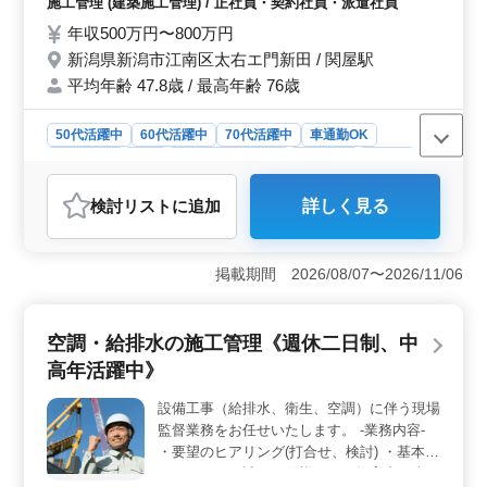
用・労災・健康・厚生年金・財形などの各種保険を完備
施工管理 (建築施工管理) / 正社員・契約社員・派遣社員
書類の作成 ・官公庁等の関係機関への諸手
しているため、安心して長く働ける環境です。
年収500万円〜800万円
続き ※その他工事の監理全般に携わってい
新潟県新潟市江南区太右エ門新田 / 関屋駅
ただきます。 建築施工管理経験20年以上の
方は条件面優遇します！ 今までのご経験を
平均年齢 47.8歳 / 最高年齢 76歳
しっかりと評価いたします。 ☆70代も活躍
中 ☆残業少なめ ☆マイカー通勤OK ☆資格
50代活躍中
60代活躍中
70代活躍中
車通勤OK
保有者優遇
週休2日制
長期
残業なし・少なめ
男性歓迎
正社員
契約社員
派遣社員
施工管理
検討リスト
に追加
詳しく見る
おすすめポイント
＜豊富な経験を高く評価＞ 建築施工管理経験20年以上
の方は、条件面で優遇されるため、ベテラン技術者には
掲載期間 2026/08/07〜2026/11/06
非常に魅力的なポジションです。これまでのキャリアを
活かして、即戦力として活躍できる環境が整っていま
す。さらに、資格保有者も優遇されるため、専門性を持
空調・給排水の施工管理《週休二日制、中
つ方には大きなチャンスです。 ＜働きやすさ重視の
高年活躍中》
環境＞ 週休2日制に加え、残業は少なめで、プライベー
トの時間をしっかり確保できます。車通勤も可能なた
設備工事（給排水、衛生、空調）に伴う現場
め、通勤が便利で柔軟な働き方が可能です。長期で安定
監督業務をお任せいたします。 -業務内容-
して働きたい方におすすめです。 ＜幅広い年齢層が
活躍＞ 20代から70代まで幅広い年齢層が活躍してお
・要望のヒアリング(打合せ、検討) ・基本事
り、特に70代のスタッフも元気に勤務中です。年齢を問
項をまとめ、計画・仕様などの提案書を含め