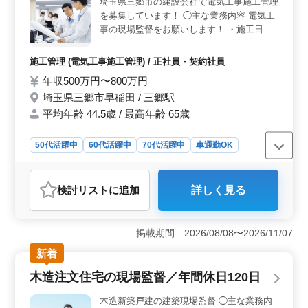
埼玉県三郷市の建設会社で電気工事施工管理
万円に加え、通勤手当全額支給などの福利厚生が整って
を募集しています！ ◯主な業務内容 電気工
います。経験者の採用を通じて、さらなる業績拡大を目
事の現場監督をお願いします！ ・施工日程
指します。
や工事の計画や施工図の作成 ・工事の工
程・品質・安全の管理 ・発注者との打ち合
施工管理 (電気工事施工管理) / 正社員・契約社員
わせ ・積算 ・職人、資材の手配 など ＊マ
年収500万円〜800万円
イカー通勤OK ＊福利厚生完備 ＊賞与あり
埼玉県三郷市早稲田 / 三郷駅
＊50歳以上活躍中 電気工事施工管理技士資
格お持ちの方、電気工事施工管理経験20年
平均年齢 44.5歳 / 最高年齢 65歳
以上の方は条件面優遇します！ 今まで培っ
てきたスキルをしっかり評価する企業です。
50代活躍中
60代活躍中
70代活躍中
車通勤OK
週休2日制
長期
残業なし・少なめ
男性歓迎
正社員
契約社員
施工管理
検討リスト
に追加
詳しく見る
おすすめポイント
＜経験豊富な方に最適な環境＞ 電気工事施工管理経験
20年以上の方や電気工事施工管理技士の資格をお持ちの
掲載期間 2026/08/08〜2026/11/07
方は、条件面で優遇されます。これまでのスキルや経験
新着
をしっかり評価し、50歳以上のベテランスタッフが多数
活躍している職場です。 ＜働きやすい勤務条件＞
木造注文住宅の現場監督／年間休日120日
土曜隔週、日曜、祝日が休みとなっており、プライベー
トの時間も大切にできます。残業も月10時間程度と少な
木造新築戸建の建築現場監督 ◯主な業務内
めで、無理なく働ける環境が整っています。また、夏季