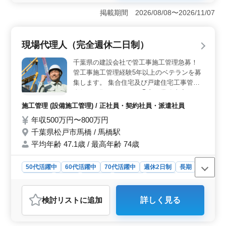
円から800万円の高水準な給与が期待できます。また、賞
掲載期間 2026/08/08〜2026/11/07
与は年3回支給され、50万円から200万円と、金銭的な安
定が得られます。さらに、資格手当や社有車支給、退職
金制度（勤続1年以上）など、福利厚生面も充実してお
現場代理人（完全週休二日制）
り、長期的に安心して働ける環境です。 ＜働きやす
い勤務環境＞ この職場は、残業が月平均10時間と少な
千葉県の建設会社で管工事施工管理急募！
めで、ワークライフバランスを大切にしたい方に最適で
管工事施工管理経験5年以上のベテランを募
す。また、直行直帰が可能で、現場への移動は社用車を
集します。 集合住宅及び戸建住宅工事管理
使用するため、通勤のストレスも軽減されます。週休2日
全般をお願いします。 ◯主な業務内容 ・工
制で、休日には土曜日、日曜日、祝日、年末年始、夏季
事の進捗管理、コスト管理、安全管理、品質
休暇、有給休暇が含まれており、リフレッシュする時間
施工管理 (設備施工管理) / 正社員・契約社員・派遣社員
管理 ・発注者との打ち合わせ ・積算 ・職
も確保できます。 ＜専門性を活かせる業務内容＞
年収500万円〜800万円
人、資材の手配 ・施工図の作成・修正 ・書
このポジションでは、電気設備工事の設計や現場管理業
千葉県松戸市馬橋 / 馬橋駅
類作成、近隣住民対応、社内会議 など 真面
務を担当します。主な業務内容には、工事の進捗管理、
コスト管理、安全管理、品質管理、発注者との打ち合わ
目に業務に取り組める方、又コミュニケーシ
平均年齢 47.1歳 / 最高年齢 74歳
せ、積算、職人や資材の手配、施工図の作成・修正、書
ョンが良く取れる方が活躍しています。 現
類作成、近隣住民対応、社内会議などがあります。特に
在50歳以上のベテランも活躍している企業
50代活躍中
60代活躍中
70代活躍中
週休2日制
長期
公共の水処理プラント電気設備工事が主な業務で、高所
です。 今までの経験を活かして頂ける方、
男性歓迎
正社員
契約社員
派遣社員
施工管理
作業も含まれるため、電気工事施工管理の経験とスキル
ぜひご応募ください！
を存分に活かすことができます。
おすすめポイント
検討リスト
に追加
詳しく見る
＜経験を活かせる職場環境＞ この求人は管工事施工管
理経験が5年以上あるベテランを募集しており、中高年の