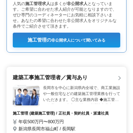
人気の
施工管理求人
は多くが
非公開求人
となっていま
す。
す。ご希望に合わせた求人紹介が可能となりますので、
ぜひ専門のコーディネーターにお気軽に相談下さいま
せ。あなたの希望に合わせた非公開求人をオリジナルな
条件でご紹介させて頂きます。
施工管理の
非公開求人について聞いてみる
建築工事施工管理者／賞与あり
長岡市を中心に新潟県内全域で、商工業施設
や一般住宅などの建築施工管理業務を行って
いただきます。 ◯主な業務内容 ◆施工管理
（作業工程・内容の確認、現場協力業者への
指示・安全管理など） ◆見積作業（積算、
施工管理 (建築施工管理) / 正社員・契約社員・派遣社員
見積書作成、ＣＡＤでの図面作成など） ◆
年収500万円〜800万円
発注業務（見積りに基づいた発注作業および
新潟県長岡市福山町 / 長岡駅
確認作業など） ◆品質管理 ◆安全管理 など