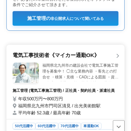
条件でご紹介させて頂きます。
施工管理の
非公開求人について聞いてみる
電気工事技術者《マイカー通勤OK》
福岡県北九州市の建設会社で電気工事施工管
理を募集中！ ◯主な業務内容 ・客先との打
合せ ・積算・見積 ・CADによる図面 ・資料
の作成 ・現場での施工協力会社への指示 ・
現場作業 北九州市内及び近郊の工場、商業
施工管理 (電気工事施工管理) / 正社員・契約社員・派遣社員
施設、学校などの電気設備工事を主に行って
年収500万円〜800万円
います。 ＊マイカー通勤OK（無料駐車場あ
福岡県北九州市門司区清見 / 出光美術館駅
り） ＊福利厚生完備 現在50歳以上のベテラ
ンも活躍している企業です。 今までの経験
平均年齢 52.3歳 / 最高年齢 70歳
を活かして頂ける方、ぜひご応募ください！
50代活躍中
60代活躍中
70代活躍中
車通勤OK