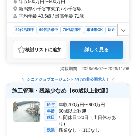
年収500万円〜800万円
※冬季は道路の除雪管理業務を担当する場合
新潟県小千谷市東栄 / 小千谷駅
があります。 ＊転勤なし ＊作業服支給 ＊育
児休業取得推進 今までに積上げた建設の経
平均年齢 43.5歳 / 最高年齢 71歳
験と知識を活かして働ける環境が整っていま
す。 会社見学も受け付けています。 ぜひ培
50代活躍中
60代活躍中
70代活躍中
車通勤OK
駅近
ってきたスキルを活かして働きませんか？
週休2日制
長期
残業なし・少なめ
寮・社宅あり
男性歓迎
正社員
契約社員
派遣社員
施工管理
検討リスト
に追加
詳しく見る
おすすめポイント
＜豊富な経験を活かせる環境＞ 建築施工管理経験5年以
上のベテラン技術者を急募しており、これまでの知識と
掲載期間 2026/08/07〜2026/11/06
スキルを存分に発揮できます。転勤がなく、地元で腰を
据えて働けるため、地域に根ざしてキャリアを築きたい
シニアジョブエージェント
だけの非公開求人！
方におすすめです。 ＜年間休日120日でプライベート
充実＞ 年間休日120日と週休2日制で、ワークライフバ
施工管理・残業少なめ【60歳以上歓迎】
ランスを重視した働き方が可能です。残業も少なめで、
プライベートの時間をしっかり確保できます。仕事と家
年収700万円〜900万円
給与
庭の両立を目指す方にとって理想的な環境です。 ＜
60歳以上歓迎
年齢
福利厚生が充実＞ 賞与は年2回で、昨年度実績は3.5ヶ
年間休日120日（土日休みあ
休日
月分と安定した収入が見込めます。育児休業取得も推進
り）
しているため、ライフステージに応じた柔軟な働き方が
可能です。また、単身者向けの社宅も完備しています。
残業なし・ほぼなし
残業
各種手当も充実しており、安心して長く働ける職場で