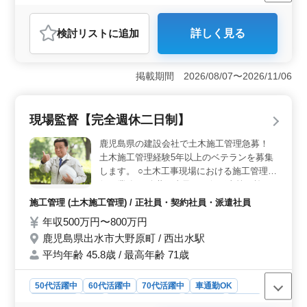
週休2日制
長期
男性歓迎
正社員
契約社員
派遣社員
施工管理
検討リスト
に追加
詳しく見る
おすすめポイント
＜経験を活かした即戦力として活躍できる＞ この求人
は、電気工事施工管理の経験を持つ方が、培ってきたス
掲載期間 2026/08/07〜2026/11/06
キルを活かし、即戦力として活躍できる環境です。打ち
合わせや見積、現場管理など、経験豊富な方がそのスキ
ルを活かせる業務内容が揃っており、ベテラン技術者も
現場監督【完全週休二日制】
多く活躍している点も魅力です。 ＜通勤しやすい条
件と週休2日制＞ マイカー通勤が可能で無料駐車場も完
鹿児島県の建設会社で土木施工管理急募！
備しているため、通勤のストレスを軽減できます。ま
土木施工管理経験5年以上のベテランを募集
た、週休2日制で土日休み、年間休日も115日あるため、
します。 ○土木工事現場における施工管理全
プライベートを充実させつつ働きやすい職場環境が提供
般の業務 ＊公共工事及び一般工事等の施
されています。 ＜充実した福利厚生＞ 賞与実績や
工・管理 ＊パソコンによる業務処理 ＊その
雇用保険や健康保険などの福利厚生も完備しており、退
施工管理 (土木施工管理) / 正社員・契約社員・派遣社員
他、現場の労務管理及び付随する業務 ※工
職金制度や育児休業取得実績もあるため、安心して長く
年収500万円〜800万円
事現場は、出水市内が多いです。 現在50歳
働ける環境が整っています。
鹿児島県出水市大野原町 / 西出水駅
以上のベテランも活躍している企業です。
今までの経験を活かして頂ける方、ぜひご応
平均年齢 45.8歳 / 最高年齢 71歳
募ください！
50代活躍中
60代活躍中
70代活躍中
車通勤OK
週休2日制
長期
残業なし・少なめ
男性歓迎
正社員