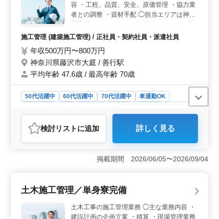
容 ・工程、品質、安全、原価管理 ・協力業
や年末年始の休暇も取得でき、長期的な休暇もしっかり
者との調整 ・資材手配 ◯担当エリアは神奈
確保されています。 ＜通勤の利便性と福利厚生＞
川県内となります。 ＊年間休日120日 ＊完
マイカー通勤が可能で、通勤手当が全額支給されるた
全週休2日制 ＊交通費実費支給（上限なし）
め、通勤の負担が軽減されます。さらに、福利厚生が完
施工管理 (建築施工管理) / 正社員・契約社員・派遣社員
＊賞与あり 現場管理のプロとして能力を発
備されており、賞与も年2回支給されるなど、長期的に安
年収500万円〜800万円
揮して頂けます！ ぜひ私達と一緒に働いて
心して働ける環境が整っています。
神奈川県藤沢市大庭 / 善行駅
みませんか？
平均年齢 47.6歳 / 最高年齢 70歳
50代活躍中
60代活躍中
70代活躍中
車通勤OK
週休2日制
長期
男性歓迎
正社員
契約社員
派遣社員
施工管理
検討リスト
に追加
詳しく見る
おすすめポイント
＜年間休日120日で働きやすい＞ 完全週休2日制で年間
休日120日のため、仕事とプライベートを両立しやすい環
掲載期間 2026/06/05〜2026/09/04
境です。無理なく安定した働き方を続けながら、長期的
に現場管理の経験を活かせます。 ＜施工管理経験を
活かせる＞ 工程・品質・安全・原価管理、協力業者と
土木施工管理／単身寮完備
の調整、資材手配など幅広く担当できます。建築施工管
理経験5年以上のスキルを活用し、木造注文住宅の現場監
土木工事の施工管理業務 ◯主な業務内容 ・
督として活躍できる求人です。 ＜車通勤可能で安心
建設計画の企画立案 ・積算 ・現場管理業務