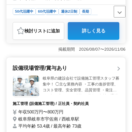
50代活躍中
60代活躍中
週休2日制
長期
残業なし・少なめ
男性歓迎
正社員
施工管理
おすすめポイント
検討リスト
に追加
詳しく見る
＜経験と資格＞ 電気施工管理技士をお持ちで、電気施
工管理経験7年以上の方を募集しています。ブランクがあ
る方も大いに歓迎されます。 ＜シニア活躍＞ 50
掲載期間 2026/08/07〜2026/11/06
代・60代の方も活躍中です。土日祝休みや休暇も充実し
ています。シニアの経験を活かせる環境となっていま
す。 ＜業務内容＞ 太陽光発電工事の施工管理を担
設備現場管理/賞与あり
当します。安全・品質・原価・工程を管理し、メンテナ
ンス業務も行います。
岐阜県の建設会社で設備施工管理スタッフ募
集中！ ◯主な業務内容 ・工事の進捗管理、
コスト管理、安全管理、品質管理 ・発注者
との打ち合わせ ・積算 ・職人、資材の手配
・施工図の作成・修正 ・書類作成、近隣住
施工管理 (設備施工管理) / 正社員・契約社員
民対応、社内会議 など 現在50歳以上のベテ
年収500万円〜800万円
ランも活躍している企業です。 今までの経
岐阜県岐阜市宇佐南 / 西岐阜駅
験を活かして頂ける方、ぜひご応募くださ
い！ ＊賞与あり ＊昇給制度あり ＊車通勤
平均年齢 53.4歳 / 最高年齢 73歳
OK ＊50歳以上活躍中 ＊60歳以上活躍中