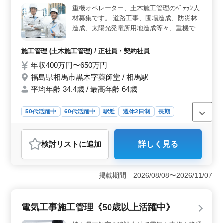
重機オペレーター、土木施工管理のﾍﾞﾃﾗﾝ人
材募集です。 道路工事、圃場造成、防災林
造成、太陽光発電所用地造成等々、重機での
工事が主となります。 各現場の施工管理の
できる方も業績拡大につき急募しておりま
施工管理 (土木施工管理) / 正社員・契約社員
す。 一般土木の写真管理、工程管理、測量
年収400万円〜650万円
等々が主な職務です。 ブランクなどの空白
福島県相馬市黒木字薬師堂 / 相馬駅
期間のある方も歓迎です。 業績好調につき
更なるステップアップの為、経験者採用させ
平均年齢 34.4歳 / 最高年齢 64歳
て頂きます。 ・土曜隔週、日曜日、祝日、
年末年始、夏季、お盆、GW 等 ・交通費全
50代活躍中
60代活躍中
駅近
週休2日制
長期
額支給 ・50代〜60代も活躍中です。お気軽
男性歓迎
正社員
契約社員
施工管理
にご応募くださいませ。
おすすめポイント
検討リスト
に追加
詳しく見る
＜多彩な業務内容＞ 重機オペレーターや土木施工管理
のベテランを募集いたします。道路工事や太陽光発電所
用地造成など、多様なプロジェクトで活躍できます。写
掲載期間 2026/08/08〜2026/11/07
真管理や工程管理、測量なども担当します。 ＜柔軟
な勤務体制＞ 土曜隔週の休日制度や交通費全額支給な
ど、働きやすい環境が整っています。また、ブランクの
電気工事施工管理《50歳以上活躍中》
ある方も歓迎し、中高年まで幅広い年齢層が活躍してい
ます。 ＜高い給与と福利厚生＞ 年収400万円〜650