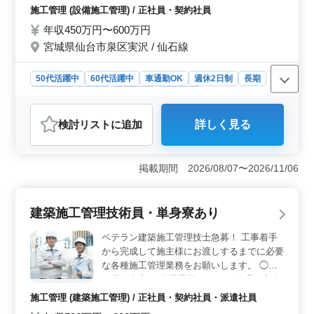
わず長く働ける職場です。新潟市内での勤務で地域に根
見積作成 ・設計・施工図作成、諸手続き ・
施工管理 (設備施工管理) / 正社員・契約社員
ざして働けるため、地元で腰を据えて働きたい方に適し
協力会社との折衝、施工管理 ・施工計画、
年収450万円〜600万円
ています。
安全管理、品質管理、予算・工程管理など
宮城県仙台市泉区実沢 / 仙石線
・竣工後検査、引渡し ★シニア層活躍
中！！！※50代、60代社員活躍中
50代活躍中
60代活躍中
車通勤OK
週休2日制
長期
男性歓迎
正社員
契約社員
施工管理
おすすめポイント
検討リスト
に追加
詳しく見る
＜技術力向上のチャンス＞ 空調と給排水の施工管理の
求人。技術者としての専門性を高める絶好の機会を提供
します。計画から施工、竣工後検査まで、一連のプロセ
掲載期間 2026/08/07〜2026/11/06
スを通じて深い知識と経験をさらに積むことができま
す。 ＜シニア層の活躍場所＞ 会社では、50代と60
代の技術者が活躍しており、豊富な経験を持つシニア世
建築施工管理技術員・単身寮あり
代を積極的に受け入れています。 ＜充実した休暇制
度＞ 週休二日制を採用しており、土日は固定で休日で
ベテラン建築施工管理技士急募！ 工事着手
す。さらに、夏季休暇、年末年始、ゴールデンウィーク
から完成して施主様にお渡しするまでに必要
といった長期休暇も設けられています。仕事と私生活の
な各種施工管理業務をお願いします。 ◯主
バランスを取りやすく、長期的に健康的な勤務が可能で
な業務内容 ・現場運営 ・コスト管理、安全
す。
管理、品質管理 ・職人、資材の手配 ・施工
施工管理 (建築施工管理) / 正社員・契約社員・派遣社員
図の作成・修正 ・書類作成 ・各種打合せ 等