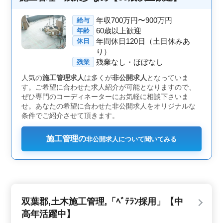
と、働きやすさが確保されています。経験豊富なスタッ
フが多数在籍しており、長期的なキャリア形成が可能で
年収700万円〜900万円
給与
す。 ＜地域密着型＞ 北海道天塩郡幌延町という地
60歳以上歓迎
年齢
域に根ざした仕事で、地元密着型の働き方が特徴です。
年間休日120日（土日休みあ
休日
地域に貢献しながら安定した職場で働きたい方におすす
り）
めです。落ち着いた環境で、安心して勤務できます。
残業なし・ほぼなし
残業
人気の
施工管理求人
は多くが
非公開求人
となっていま
す。ご希望に合わせた求人紹介が可能となりますので、
ぜひ専門のコーディネーターにお気軽に相談下さいま
せ。あなたの希望に合わせた非公開求人をオリジナルな
条件でご紹介させて頂きます。
施工管理の
非公開求人について聞いてみる
双葉郡,土木施工管理,「ﾍﾞﾃﾗﾝ採用」【中
高年活躍中】