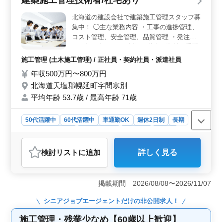
ことができます。 ＜安定した福利厚生と高収入＞
年収500万円〜800万円と高水準の給与が魅力で、賞与は
北海道の建設会社で建築施工管理スタッフ募
年2回、計4ヶ月分支給されます。また、雇用・労災・健
集中！ ◯主な業務内容 ・工事の進捗管理、
康・厚生年金に加えて、退職金制度も整っており、長期
コスト管理、安全管理、品質管理 ・発注者
的に安定した収入と福利厚生が保証されています。通勤
との打ち合わせ ・積算 ・職人、資材の手配
手当も実費支給（上限月額25,000円）されるため、通勤
・施工図の作成・修正 ・書類作成、近隣住
費用の負担も軽減されます。 ＜ワークライフバラン
施工管理 (土木施工管理) / 正社員・契約社員・派遣社員
スの確保＞ 完全週休二日制で土日祝日が休みとなって
民対応、社内会議 など 現在50歳以上のベテ
年収500万円〜800万円
おり、仕事とプライベートのバランスが取りやすい環境
ランも活躍している企業です。 今までの経
北海道天塩郡幌延町字問寒別
です。休日の確保とあわせて、適度な労働環境が整って
験を活かして頂ける方、ぜひご応募くださ
います。勤務地は秋葉原駅から徒歩圏内でアクセスも良
い！ ＊社宅あり ＊車通勤OK ＊50歳以上活
平均年齢 53.7歳 / 最高年齢 71歳
く、快適な通勤が可能です。
躍中 ＊60歳以上活躍中
50代活躍中
60代活躍中
車通勤OK
週休2日制
長期
残業なし・少なめ
寮・社宅あり
男性歓迎
正社員
契約社員
派遣社員
施工管理
検討リスト
に追加
詳しく見る
おすすめポイント
＜安定した環境＞ この求人は、建築施工管理技術者の
経験を活かせるポジションで、高給与が魅力です。車通
掲載期間 2026/08/08〜2026/11/07
勤が可能で、社宅も完備されており、生活面でのサポー
トが充実しています。 ＜長期的なキャリア＞ シニ
シニアジョブエージェント
だけの非公開求人！
ア世代も活躍している企業で、長年の経験を持つ方に最
適です。安定した雇用環境で、週休2日制や残業少なめ
施工管理・残業少なめ【60歳以上歓迎】