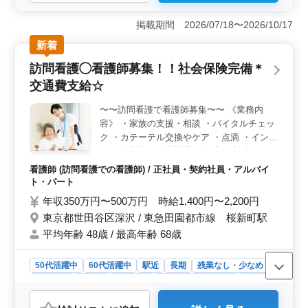
老人ホームでの看護師求人。 業務内容にはバイタルチ
ェック、配薬準備、医療処置、外出の付き添い、介護職
掲載期間 2026/07/18〜2026/10/17
員への指導などが含まれ、高齢者の健康管理と生活支援
に貢献できます。 ＜駅近でアクセス便利＞ 勤務地
新着
は豊島園駅から近く、駅近の便利な環境に位置していま
訪問看護◯看護師募集！！社会保険完備＊
す。通勤が快適で、月9日休で夜勤がないため、働きやす
い環境です。中高年層の方々にも適した職場と言えま
交通費支給☆
す。 ＜経験を活かすチャンス＞ 看護師実務経験5年
以上の経験者限定求人です。 経験を活かして活躍する
〜〜訪問看護で看護師募集〜〜 《業務内
チャンスが豊富です。
容》 ・家族の支援・相談 ・バイタルチェッ
ク ・カテーテル交換やケア ・点滴 ・インシ
ュリン注射 ・服薬指導 ・褥瘡（床ずれ）の
予防 ・認知症と精神疾患のケア ・医療機器
看護師 (訪問看護での看護師) / 正社員・契約社員・アルバイ
の管理・指導 ・ターミナルケア 等 ◎ポイン
ト・パート
ト◎ ・社会保険完備 ・資格手当あり ・交通
年収350万円〜500万円 時給1,400円〜2,200円
費支給 経験豊富な人材求めています！ 皆様
東京都世田谷区深沢 / 東急田園都市線 桜新町駅
のご応募お待ちしております＾＾
平均年齢 48歳 / 最高年齢 68歳
50代活躍中
60代活躍中
駅近
長期
残業なし・少なめ
女性歓迎
正社員
契約社員
アルバイト・パート
看護師
おすすめポイント