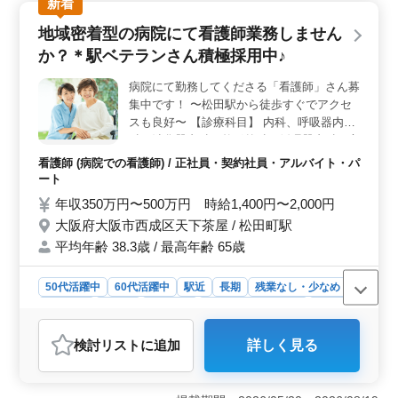
新着
つけた働き方ができます。また、竹ノ塚駅からのアクセ
スも良好で、車通勤も可能ですので、通勤ストレスも軽
地域密着型の病院にて看護師業務しません
減されます。 ＜業務内容＞ 看護師としての業務は
か？＊駅ベテランさん積極採用中♪
多岐にわたり、患者様のバイタルチェックから始まり、
ターミナルケアや褥瘡(床ずれ)の予防、医療機器の管理・
病院にて勤務してくださる「看護師」さん募
指導など、幅広い業務に携わることができます。また、
集中です！ 〜松田駅から徒歩すぐでアクセ
家族の支援や相談にも応じることが求められますので、
人間関係の構築やコミュニケーション能力も磨かれま
スも良好〜 【診療科目】 内科、呼吸器内
す。 ＜給与＆福利厚生＞ 年収350万円〜480万円や
科、消化器内科、整形外科、循環器内科、心
時給1,400円〜1,900円といった魅力的な給与水準が用意
療内科 ※訪問診療も行っております 業務内
看護師 (病院での看護師) / 正社員・契約社員・アルバイト・パ
されています。さらに、交通費支給や雇用・健康保険の
容 ・投薬 ・カルテ整理、記録 ・ナースコー
ート
完備など、福利厚生面でも安心して働くことができま
ル対応 ・巡回（ラウンド） ・診療器具の受
年収350万円〜500万円 時給1,400円〜2,000円
す。
け渡し ・血液検査、尿検査 ・ガーゼ交換 等
大阪府大阪市西成区天下茶屋 / 松田町駅
備考 ・週3日からの勤務OK！ ・交通費：実
平均年齢 38.3歳 / 最高年齢 65歳
費支給 ＊准看護師以上、募集企業です お気
軽にお問い合わせください。 ご応募お待ち
しております♪
50代活躍中
60代活躍中
駅近
長期
残業なし・少なめ
女性歓迎
正社員
契約社員
アルバイト・パート
看護師
おすすめポイント
検討リスト
に追加
詳しく見る
＜駅ベテラン歓迎＞ アクセス便利な松田町駅近くの地
域密着型病院が、経験豊富な看護師を歓迎しています。
駅からのアクセスが良く、地域住民に信頼される病院で