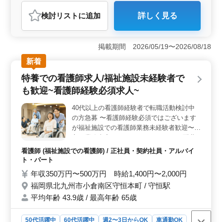
アルバイト・パート
看護師
検討リスト
に追加
詳しく見る
おすすめポイント
＜経験豊富な方を歓迎＞ 看護師実務経験5年以上を持つ
方を対象にしており、経験豊富な方々のご応募を歓迎し
掲載期間 2026/05/19〜2026/08/18
ています。経験豊富な方々のご意見や知識を活かし、チ
新着
ーム全体のレベルアップに貢献できる環境が整っていま
す。 ＜充実の福利厚生＞ 社会保険完備や交通費支
特養での看護師求人/福祉施設未経験者で
給など充実した福利厚生が整っています。さらに長期勤
も歓迎~看護師経験必須求人~
務が可能で車通勤も可能です。安定した職場環境で働く
方々の安心をサポートしています。福利厚生制度の充実
40代以上の看護師経験者で転職活動検討中
を通じて働く方々の生活や健康の面でもサポートしてい
の方急募 〜看護師経験必須ではございます
ます。 ＜地域に貢献する医療サービス＞ ご家族に
安心して頂ける医療サービスを提供することで地域の福
が福祉施設での看護師業務未経験者歓迎〜 =
祉に貢献しています。地域社会に密着した活動を通じて
主な業務内容= ・バイタルチェック ・配薬
生活の質の向上に貢献しましょう。地域の方々との信頼
準備、与薬 ・簡単な医療処置 ・介護職員へ
看護師 (福祉施設での看護師) / 正社員・契約社員・アルバイ
関係を築きながら高品質な医療ケアを提供することがミ
の医療に関する指導 ・食事、排泄補助 ・感
ト・パート
ッションです。
染性胃腸炎など感染症発生の予防、蔓延の防
年収350万円〜500万円 時給1,400円〜2,000円
止 ・吸引、呼吸器ケア ・レクリエーション
福岡県北九州市小倉南区守恒本町 / 守恒駅
の補助 ＊基本看護師業務のみですが忙しい
平均年齢 43.9歳 / 最高年齢 65歳
ときは介護業務をお願いする場合がございま
す ＊備考＊ ・夜勤業務、オンコールあり(手
当支給あり) ・資格手当あり ・交通費実費支
50代活躍中
60代活躍中
週2〜3日からOK
車通勤OK