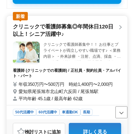
新着
クリニックで看護師募集◎年間休日120日
以上！シニア活躍中♪
クリニックで看護師募集中！！ お仕事とプ
ライベートが両立しやすい職場です♪ ＜業務
内容＞ ・外来診療 ・注射、点滴、採血 ・血
圧や体温、脈拍の測定 ・医療器具の洗浄、
消毒 ・薬品や備品・器具の発注 ・バイタル
看護師 (クリニックでの看護師) / 正社員・契約社員・アルバイ
サイン測定 ・検査説明 ・カルテ記録、整理
ト・パート
など ◯ポイント◯ ・社会保険完備 ・資格手
年収350万円〜500万円 時給1,400円〜2,000円
当あり ・マイカー通勤可能 質問等ございま
愛知県尾張旭市北山町六反田 / 尾張旭駅
したら、お気軽にお問い合わせ下さい！ 皆
平均年齢 45.1歳 / 最高年齢 62歳
様のご応募お待ちしております＾＾★
50代活躍中
60代活躍中
車通勤OK
長期
残業なし・少なめ
女性歓迎
正社員
契約社員
アルバイト・パート
看護師
検討リスト
に追加
詳しく見る