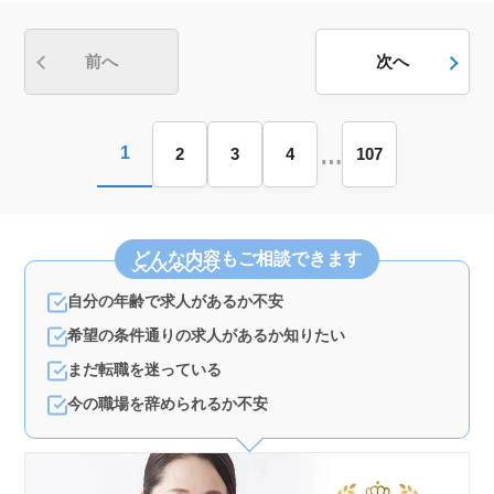
す。 ＜経験を活かせる環境＞ 看護師実務経験5年以
上の方にピッタリです。訪問看護の専門知識や経験を活
かし、利用者様のケアに専念できる充実の職場です。ま
前へ
次へ
た、シニア世代も歓迎されており、豊富な経験を持つ
方々が活躍しています。
…
1
2
3
4
107
どんな内容
もご相談できます
自分の年齢で求人があるか不安
希望の条件通りの求人があるか知りたい
まだ転職を迷っている
今の職場を辞められるか不安