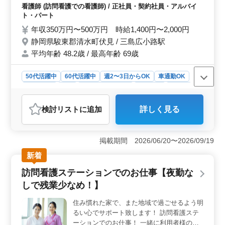
ょう。
相談 褥瘡(床ずれ)の予防 【ポイント】 週休
看護師 (訪問看護での看護師) / 正社員・契約社員・アルバイ
2日制 車通勤可能 残業少なめ シニア世代活
ト・パート
躍中 希望条件・待遇相談して下さい！ 皆様
年収350万円〜500万円 時給1,400円〜2,000円
のご応募お待ちしております！
静岡県駿東郡清水町伏見 / 三島広小路駅
平均年齢 48.2歳 / 最高年齢 69歳
50代活躍中
60代活躍中
週2〜3日からOK
車通勤OK
週休2日制
長期
残業なし・少なめ
女性歓迎
正社員
契約社員
アルバイト・パート
看護師
検討リスト
に追加
詳しく見る
おすすめポイント
＜働きやすさ＆スキル活用＞ 清水町の訪問看護ステー
ションでは、シニア世代や女性も活躍中です。週休2日制
掲載期間 2026/06/20〜2026/09/19
で、車通勤可能で残業も少なめです。様々な業務を通じ
新着
て経験を活かし、地域の方々の健康をサポートしません
か。バイタルチェックや入浴介助など、地域の方々の生
訪問看護ステーションでのお仕事【夜勤な
活に密着した看護業務を通じて、経験を存分に発揮でき
しで残業少なめ！】
る環境です。 ＜勤務条件＆待遇＞ 週2〜3日からの
勤務も可能で、希望条件や待遇については相談可能で
住み慣れた家で、また地域で過ごせるよう明
す。柔軟な働き方が叶います。年収350万円〜480万円と
るい心でサポート致します！ 訪問看護ステ
いう魅力的な給与水準や、実費支給の通勤手当など、待
遇面も充実しています。働きながら充実した生活を送れ
ーションでのお仕事！ 一緒に利用者様のサ