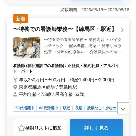
＜業務内容＞ 夜間の看護業務を中心に担当します。ナ
ースコールの応対や医療処置、患者様のサポートなど、
掲載期間 2026/05/19〜2026/08/18
夜間に必要な業務全般に携わります。また夜間の急変へ
新着
の対応やトラブル時の処置も重要な役割です。 ＜特
徴＞ 年間休日が118日と多く、柔軟な休暇取得が可能で
〜特養での看護師業務〜【練馬区・駅近】
す。経験者には優遇制度もあり、安定した雇用環境が整
っています。夜勤経験を活かして、充実した医療サービ
〜特養での看護師業務〜 業務内容 ・バイタ
スの提供に貢献しませんか？ ＜夜勤専従看護師募集
ルチェック ・配薬準備、与薬 ・簡単な医療
＞ 愛知県名古屋市緑区細口にある病院では、夜勤専従
処置 ・外出の付き添い ・介護職員への医療
の看護師を積極的に募集しています。夜間に働くことに
に関する指導 ・食事、排泄補助 ・入浴の介
興味があり、経験豊富な方に最適な求人です。ご経験を
助 ・ベッドメイキング ・インフルエンザ発
活かし新しいステージを築いてみませんか。お問い合わ
看護師 (福祉施設での看護師) / 正社員・契約社員・アルバイ
生の予防、蔓延の防止 ・感染性胃腸炎など
せお待ちしております。
ト・パート
感染症発生の予防、蔓延の防止 ・吸引、呼
年収350万円〜500万円 時給1,400円〜2,000円
吸器ケア ・レクリエーションの補助 備考 駅
東京都練馬区練馬 / 豊島園駅
近 夜勤なし 中高年活躍中 ご応募お待ちして
平均年齢 47.3歳 / 最高年齢 63歳
おります♪
50代活躍中
60代活躍中
駅近
長期
残業なし・少なめ
女性歓迎
正社員
契約社員
アルバイト・パート
看護師
おすすめポイント
検討リスト
に追加
詳しく見る
＜特養での看護師業務＞ 東京都練馬区にある特別養護