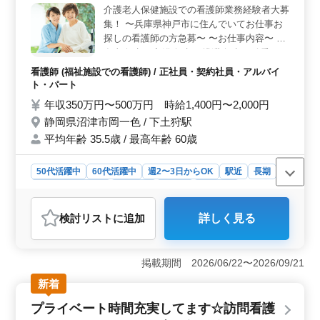
介護老人保健施設での看護師業務経験者大募
助など、患者様の日常生活を支える重要な業務を担当す
集！ 〜兵庫県神戸市に住んでいてお仕事お
ることができます。経験豊富な看護師の方にとって、成
長と充実感を得られる環境です。 ＜福利厚生の充実
探しの看護師の方急募〜 〜お仕事内容〜 ・
＞ 当院では、賞与は年2回支給され、年収は400万円〜
食事介助 ・入浴介助 ・排泄介助 ・移乗 ・
450万円と安定しています。通勤手当や福利厚生も整って
レクリエーション ・リハビリ介助 ・外出の
看護師 (福祉施設での看護師) / 正社員・契約社員・アルバイ
おり、長期にわたって安心して働くことができます。ま
援助 ・記録など般 〜ポイント〜 週休2日
ト・パート
た、雇用や労災、健康、厚生、財形に関する充実した福
制・車通勤可能・夜勤なし・ベテラン経験者
年収350万円〜500万円 時給1,400円〜2,000円
利厚生制度も整っています。
活躍中 現在60歳以上も活躍中 皆様のご応募
静岡県沼津市岡一色 / 下土狩駅
お待ちしております
平均年齢 35.5歳 / 最高年齢 60歳
50代活躍中
60代活躍中
週2〜3日からOK
駅近
長期
残業なし・少なめ
女性歓迎
正社員
契約社員
アルバイト・パート
看護師
検討リスト
に追加
詳しく見る
おすすめポイント
＜好条件＞ 年収350万円〜480万円、時給1,400円〜
1,900円、週休2日制、車通勤可、夜勤なし、ベテラン経
掲載期間 2026/06/22〜2026/09/21
験者活躍中です。また、福利厚生も充実しており、雇
新着
用・労災・健康・厚生に加え、通勤手当も実費支給され
ます。 ＜働きやすさ＞ 残業なしまたは少なめで、
プライベート時間充実してます☆訪問看護
週2〜3日からの勤務が可能で長期勤務も歓迎されていま