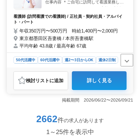
で、安心して長く働くことができます。
仕事内容 ＊ご自宅に訪問して看護業務して
頂きます！ バイタルチェック 家族の支援・
相談 医療機器の管理・指導 服薬指導 等
看護師 (訪問看護での看護師) / 正社員・契約社員・アルバイ
・・ポイント 週休2日制 年間休日110日 車
ト・パート
通勤可能 シニア世代活躍中 シニア世代歓迎
年収350万円〜500万円 時給1,400円〜2,000円
看護師として利用者様のケア致しませんか？
東京都墨田区吾妻橋 / 本所吾妻橋駅
皆様のご応募お待ちしております！
平均年齢 43.8歳 / 最高年齢 67歳
50代活躍中
60代活躍中
週2〜3日からOK
週休2日制
長期
残業なし・少なめ
女性歓迎
正社員
契約社員
アルバイト・パート
看護師
検討リスト
に追加
詳しく見る
おすすめポイント
＜多様な働き方＞ 訪問看護ステーションでの業務は、
正社員からアルバイトまで柔軟な働き方が可能です。週
掲載期間 2026/06/22〜2026/09/21
2〜3日からの勤務もOKで、子育てや他の仕事との両立が
しやすい環境です。また、長期や残業が少ないため、ワ
ークライフバランスを重視する方にも最適です。 ＜
2662
件
の求人があります
充実した休日＞ 週休2日制と年間休日110日という働き
やすい環境が整っています。十分な休息を取りながら、
1～25件を表示中
仕事に集中できるため、ストレスが少なく働けます。さ
らに、夏季や年末年始などの長期休暇も確保されていま