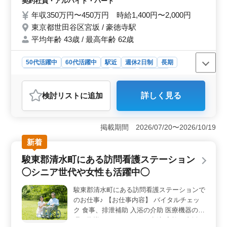
契約社員・アルバイト・パート
ル交換やケア ・点滴 ・インシュリン注射 ・
年収350万円〜450万円 時給1,400円〜2,000円
服薬指導 ・褥瘡（床ずれ）の予防 ・認知症
東京都世田谷区宮坂 / 豪徳寺駅
と精神疾患のケア ・医療機器の管理・指導
平均年齢 43歳 / 最高年齢 62歳
・ターミナルケア 50歳以上のベテラン新規
採用実績あり 土日休み、夜勤なしで、ワー
クライフバランス重視の働き方もできます。
50代活躍中
60代活躍中
駅近
週休2日制
長期
ぜひ今までの経験を生かしてください。 ＊
残業なし・少なめ
女性歓迎
正社員
契約社員
大型連休も取得しやすい環境 ＊50代歓迎 ＊
アルバイト・パート
看護師
夜勤無し・残業少なめの求人です
検討リスト
に追加
詳しく見る
おすすめポイント
＜働きやすさ＞ 世田谷区宮坂での訪問看護のお仕事で
す。土日休みで、夜勤なし、残業も少なめの働き方が可
掲載期間 2026/07/20〜2026/10/19
能です。また、駅チカで通勤も便利なため、仕事とプラ
新着
イベートの両立がしやすい環境です。 ＜給与・福利
厚生＞ 年収350万円〜420万円や時給1,400円〜1,900円
駿東郡清水町にある訪問看護ステーション
と、安定した給与水準が用意されています。通勤手当や
◯シニア世代や女性も活躍中◯
各種福利厚生も充実しており、安心して働くことが可能
です。さらに、大型連休も取得しやすいので、リフレッ
駿東郡清水町にある訪問看護ステーションで
シュも充実できます。 ＜やりがい＞ 訪問看護とい
のお仕事♪ 【お仕事内容】 バイタルチェッ
う特別な業務で、患者様の自宅での生活を支援すること
ができます。家族のサポートや医療ケア、さまざまな業
ク 食事、排泄補助 入浴の介助 医療機器の管
務に携わり、地域に貢献するやりがいを感じられるでし
理・指導 ターミナルケア 点滴 家族の支援・