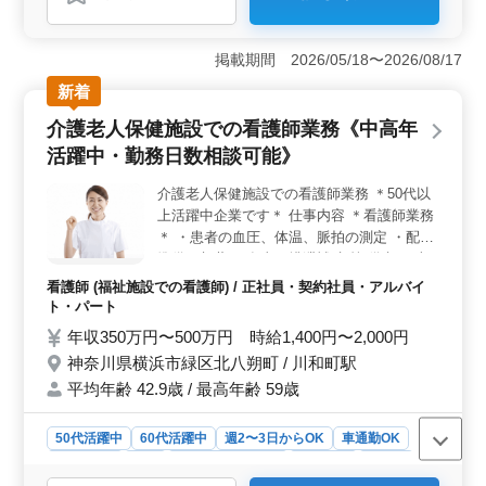
おすすめポイント
＜クリニックでの看護師募集の特徴＞ クリニックでは
外来診療や医療業務のサポートを担当します。注射や採
掲載期間 2026/05/18〜2026/08/17
血、バイタルサインの測定などの医療業務からカルテの
新着
整理や医療器具の管理まで幅広く行います。また年間休
日が120日以上と多く、プライベートとの両立がしやすい
介護老人保健施設での看護師業務《中高年
環境です。 ＜シニアの方々も活躍中＞ 経験豊富な
活躍中・勤務日数相談可能》
シニアの方々が活躍しており、50代や60代の方々も歓迎
されています。長年の経験を活かして地域の医療に貢献
介護老人保健施設での看護師業務 ＊50代以
できる仕事です。また資格手当があり、マイカー通勤も
上活躍中企業です＊ 仕事内容 ＊看護師業務
可能なので通勤の手段に応じて柔軟に働くことができま
す。 ＜福利厚生の充実＞ 福利厚生面でも充実して
＊ ・患者の血圧、体温、脈拍の測定 ・配薬
おり、社会保険の完備や通勤手当の支給など働きやすい
準備、与薬 ・食事、排泄補助 等 備考 ・車
環境が整っています。また週休2日制や年間休日が120日
通勤可能 ・週休2日制 ・制服支給 看護師経
看護師 (福祉施設での看護師) / 正社員・契約社員・アルバイ
以上と休息を大切にできる環境が整っています。キャリ
験10年以上の方は条件面優遇します！ 皆様
ト・パート
アの長い方々が安心して長く勤務できる体制が整ってい
のご応募お待ちしております♪♪
年収350万円〜500万円 時給1,400円〜2,000円
ます。
神奈川県横浜市緑区北八朔町 / 川和町駅
平均年齢 42.9歳 / 最高年齢 59歳
50代活躍中
60代活躍中
週2〜3日からOK
車通勤OK
週休2日制
長期
残業なし・少なめ
女性歓迎
正社員
契約社員
アルバイト・パート
看護師