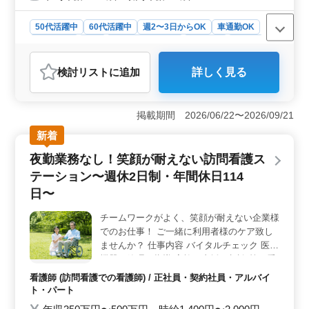
50代活躍中
60代活躍中
週2〜3日からOK
車通勤OK
週休2日制
長期
残業なし・少なめ
女性歓迎
正社員
契約社員
アルバイト・パート
看護師
検討リスト
に追加
詳しく見る
おすすめポイント
＜魅力ポイント＞ 自分らしい生活を送るためのサポー
トを提供する特養施設での看護師業務です。週休2日制や
掲載期間 2026/06/22〜2026/09/21
年間休日111日といった働きやすい環境が整っています。
新着
また、60代シニアが活躍する職場であり、経験豊富な方
を歓迎しています。 ＜業務内容＞ バイタルチェッ
夜勤業務なし！笑顔が耐えない訪問看護ス
クや家族へのサポート、カテーテルの交換や点滴などの
テーション〜週休2日制・年間休日114
医療業務を担当します。高齢者が安心して過ごせるよ
う、総合的なケアを提供します。経験豊富な方は、ご自
日〜
身の専門知識を活かし、より良いサービスを提供できま
す。 ＜希望条件＞ 経験豊富な方やシニア世代を歓
チームワークがよく、笑顔が耐えない企業様
迎し、働きやすい環境を整えています。車通勤可能で残
でのお仕事！ ご一緒に利用者様のケア致し
業も少なめなので、ワークライフバランスを大切にしな
ませんか？ 仕事内容 バイタルチェック 医療
がら、地域の高齢者に貢献できる仕事です。
機器の管理・指導 家族の支援・相談 等の看
護業務をして頂きます！ ポイント 週休2日
看護師 (訪問看護での看護師) / 正社員・契約社員・アルバイ
制 年間休日114日 車通勤可能 夜勤なし シニ
ト・パート
ア世代女性活躍中の企業様です！ 皆様のご