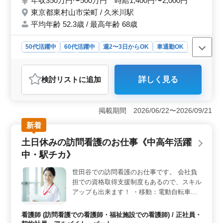
年収350万円〜500万円 時給1,400円〜2,000円
応募お待ちしております！
東京都東村山市栄町 / 久米川駅
平均年齢 52.3歳 / 最高年齢 68歳
50代活躍中
60代活躍中
週2〜3日からOK
車通勤OK
週休2日制
長期
残業なし・少なめ
女性歓迎
正社員
契約社員
アルバイト・パート
看護師
検討リスト
に追加
詳しく見る
おすすめポイント
＜安定した働き方＞ 夜勤業務なしで、週休2日制と年間
休日114日という充実の休日を誇る訪問看護ステーション
掲載期間 2026/06/22〜2026/09/21
です。長期間働ける環境が整っています。また、残業も
新着
少なく、仕事とプライベートのバランスが取りやすいの
が特徴です。 ＜チームワークと笑顔＞ チームワー
土日休みの訪問看護のお仕事《中高年活躍
クがよく、笑顔が絶えない環境でのお仕事です。利用者
中・駅チカ》
様のケアに取り組む中で、仲間との協力やコミュニケー
ションを大切にする企業文化があります。シニア世代女
世田谷での訪問看護のお仕事です。 会社負
性も活躍中なので、安心して働ける環境です。 ＜経
担での資格取得支援制度もあるので、スキル
験を活かせる環境＞ 看護師実務経験5年以上の方が求め
られています。経験豊富な方々が集う職場で、訪問看護
アップも出来ます！ ・移動：電動自転車、
の専門知識や技術を存分に活かすことができます。自身
バイク、車など ・レセプト業務：事務員が
の経験やスキルを活かしながら、利用者様の生活の質を
行います ・オンコール：選べます ・家族の
看護師 (訪問看護での看護師・福祉施設での看護師) / 正社員・
向上させることに貢献できます。
支援・相談 ・バイタルチェック ・カテーテ