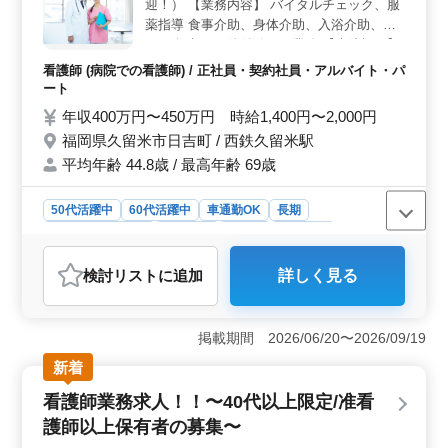
迎！） 【業務内容】 バイタルチェック、服
また、給与や福利厚生も充実しており、安心して長く働
けます。 ＜地域貢献＆活気ある職場＞ 地域の方々
薬指導 食事介助、身体介助、入浴介助、排
の健康をサポートしながら、明るい職場で働けます。平
せつ介助 その他付随する業務 【病院概要】
均年齢は48.9歳という落ち着いた雰囲気の中で、経験を
病床数：一般18床 / 療養30床 看護基準：一
看護師 (病院での看護師) / 正社員・契約社員・アルバイト・パ
活かした業務に取り組めます。地域に貢献しながら、充
般15対1 / 療養20対1 平均在院日数：一般
ート
実感を味わえる環境です。
34.2日 / 療養200.7日 外来から急性期に行か
年収400万円〜450万円 時給1,400円〜2,000円
れた方の戻り入院、リハビリ、在宅復帰支援
福岡県久留米市日吉町 / 西鉄久留米駅
を担う病院です。
平均年齢 44.8歳 / 最高年齢 69歳
50代活躍中
60代活躍中
車通勤OK
長期
残業なし・少なめ
女性歓迎
正社員
契約社員
アルバイト・パート
看護師
検討リスト
に追加
詳しく見る
おすすめポイント
＜働きやすさ＞ 福岡県久留米市に位置する当院は、年
間休日110日という充実した休暇制度を提供しています。
掲載期間 2026/06/20〜2026/09/19
さらに、残業は月平均5時間と少なめであり、ベテランシ
新着
ニア層も積極的に活躍しています。女性の方も歓迎さ
れ、働きやすい環境が整っています。 ＜業務内容の
看護師業務求人！！〜40代以上限定/准看
充実＞ 当院では、外来から急性期に戻された患者様の
護師以上保有者の募集〜
リハビリや在宅復帰支援など、やりがいのある業務が豊
富にあります。バイタルチェックや身体介助、排せつ介