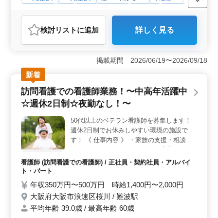
週休2日制
長期
残業なし・少なめ
女性歓迎
正社員
契約社員
アルバイト・パート
看護師
検討リスト
に追加
詳しく見る
おすすめポイント
＜働きやすさ＞ 特別養護老人ホームでの看護師業務の
お仕事です。中高年の方々が活躍するアットホームな職
掲載期間 2026/06/19〜2026/09/18
場環境で、週休2日制や残業が少ないため、仕事とプライ
新着
ベートの両立がしやすいです。また、車通勤も可能で、
通勤時間を節約できます。 ＜業務内容＞ バイタル
訪問看護での看護師業務！〜中高年活躍中
チェックや配薬準備、医療処置、吸引、レクリエーショ
☆週休2日制☆夜勤なし！〜
ンの補助など、幅広い業務があります。経験豊富なシニ
ア層の方々が、若いスタッフのサポートを行いま
50代以上のベテラン看護師を募集します！
す。 ＜特徴＞ シニア層の方々が積極的に採用され
週休2日制でお休みしやすい環境の施設で
ており、経験豊富な方々が求められています。残業が少
なく、社会保険完備で安心して働ける環境です。一緒に
す！ 《 仕事内容 》 ・家族の支援・相談 ・
アットホームな職場で働くことが可能です。
バイタルチェック ・カテーテル交換やケア
・点滴 ・インシュリン注射 等 《 特徴 》 ＊
看護師 (訪問看護での看護師) / 正社員・契約社員・アルバイ
週休2日制◎ ＊年間休日125日 ＊交通費実費
ト・パート
分支給 ＊シニア活躍中の職場 ぜひ今までの
年収350万円〜500万円 時給1,400円〜2,000円
経験を活かして頂ける方のご応募お待ちして
大阪府大阪市浪速区桜川 / 難波駅
おります！
平均年齢 39.0歳 / 最高年齢 60歳