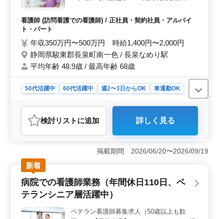
ます。 ＜地域貢献＆活気ある職場＞ 清水町での訪
ポート致しませんか？ 長泉町周辺市町を回
問看護は地域の高齢者やその家族にとって大きな支えと
って頂きます！ ◯業務内容◯ バイタルチェ
看護師 (訪問看護での看護師) / 正社員・契約社員・アルバイ
なります。職場は活気に溢れ、地域社会に貢献するやり
ック ターミナルケア 点滴 服薬指導 医療機
ト・パート
がいを感じながら働くことができます。年齢に関係な
器の管理・指導 等 ◯ポイント◯ 完全週休2
年収350万円〜500万円 時給1,400円〜2,000円
く、経験豊富な方々と共に働ける環境が整っています。
日制 年間休日110日 車通勤可能 夜勤なし 残
静岡県駿東郡長泉町南一色 / 長泉なめり駅
業少なめ 現在50歳以上も活躍している企業
平均年齢 48.9歳 / 最高年齢 68歳
様です！ 皆様のご応募お待ちしております♪
50代活躍中
60代活躍中
週2〜3日からOK
車通勤OK
週休2日制
長期
残業なし・少なめ
女性歓迎
正社員
契約社員
アルバイト・パート
看護師
検討リスト
に追加
詳しく見る
おすすめポイント
＜働きやすさ＆スキル活用＞ 長泉町の訪問看護ステー
ションでは、明るい心で利用者様をサポートしていま
掲載期間 2026/06/20〜2026/09/19
す。バイタルチェックやターミナルケア、点滴などの業
新着
務を通じて、地域の方々の健康を支えます。夜勤なしで
残業も少なめなので、ワークライフバランスを大切にし
病院での看護師業務（年間休日110日、ベ
ながら活躍できます。 ＜勤務条件＆待遇＞ 完全週
テランシニア層活躍中）
休2日制で、年間休日110日となっています。車通勤可能
で駐車場も完備されているところも魅力です。経験豊富
ベテラン看護師募集求人（50歳以上も歓
な方も活躍しており、働きやすい環境が整っています。