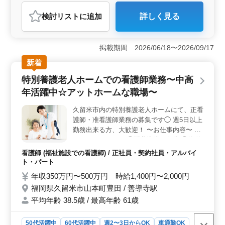
アルバイト・パート
看護師
検討リスト
に追加
詳しく見る
おすすめポイント
＜職場の特徴＞ 三重県伊勢市に位置する介護老人施設
では、中高年の看護師が活躍しています。60代の方も採
掲載期間 2026/06/18〜2026/09/17
用実績があり、年齢に関係なく活躍できる環境です。年
新着
間休日が120日あり、長期休暇も取得できるため、メリハ
リをつけて働くことができます。 ＜業務内容＞ 介
特別養護老人ホームでの看護師業務〜中高
護老人施設での看護師業務を担当します。バイタルチェ
年活躍中☆アットホームな職場〜
ックや配薬準備、医療処置などの業務を通じて、入居者
の健康管理を行います。また、介護職員への医療に関す
久留米市内の特別養護老人ホームにて、正看
る指導や入浴の介助、ベッドメイキングなど、入居者の
護師・准看護師業務の募集です◯ 週5日以上
日常生活のサポートも行います。 ＜魅力＞ 中高年
が活躍する職場であり、経験豊富な方々が多く集まって
勤務出来る方、大歓迎！ 〜お仕事内容〜 ◯
います。即日勤務も可能なため、早めに新しい職場での
バイタルチェック ◯配薬準備、与薬 ◯簡単
スタートを切りたい方にもオススメです。
な医療処置 ◯吸引、呼吸器ケア ◯レクリエ
看護師 (福祉施設での看護師) / 正社員・契約社員・アルバイ
ーションの補助 ◯その他関連業務 〜特徴〜
ト・パート
◎シニア層歓迎 ◎残業少なめ ◎社会保険完
年収350万円〜500万円 時給1,400円〜2,000円
備 ◎車通勤可能 若いスタッフが経験者の力
福岡県久留米市山本町豊田 / 善導寺駅
を必要としています！ シニア層積極的に採
平均年齢 38.5歳 / 最高年齢 61歳
用しております♪一緒に働きませんか？
50代活躍中
60代活躍中
週2〜3日からOK
車通勤OK