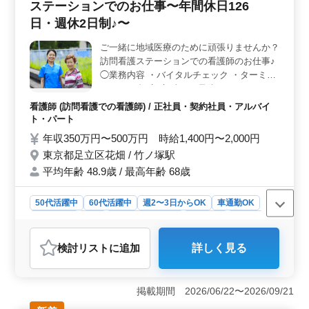
ステーションでのお仕事〜年間休日126
す。シフト制の休日で、有給休暇も取得できるため、ワ
ークライフバランスを重視した働き方ができます。
日・週休2日制♪〜
＜経験者優遇＞ 看護師実務経験5年以上を求められます
が、経験者には高い評価が与えられます。正看護師もし
ご一緒に地域医療のために頑張りませんか？
くは准看護師免許を保有していることが条件です。介護
訪問看護ステーションでの看護師のお仕事♪
老人保健施設での経験がある方は特に歓迎されます。
◯業務内容 ・バイタルチェック ・ターミナ
ルケア ・褥瘡(床ずれ)の予防 ・カテーテル
交換やケア ・服薬指導 ・医療機器の管理、
看護師 (訪問看護での看護師) / 正社員・契約社員・アルバイ
指導 ・インシュリン注射 ・点滴 ・家族の支
ト・パート
援、相談 ◯ポイント ・週休2日制 ・年間休
年収350万円〜500万円 時給1,400円〜2,000円
日126日 ・プライベート時間充実 ・車通勤
東京都足立区花畑 / 竹ノ塚駅
可能 利用者様の力になりましょう！ 皆様の
平均年齢 48.9歳 / 最高年齢 68歳
ご応募お待ちしております！
50代活躍中
60代活躍中
週2〜3日からOK
車通勤OK
週休2日制
長期
残業なし・少なめ
女性歓迎
正社員
契約社員
アルバイト・パート
看護師
検討リスト
に追加
詳しく見る
おすすめポイント
＜働きやすさ＞ プライベート時間を充実させながら、
訪問看護ステーションでのお仕事が可能です。週休2日制
掲載期間 2026/06/22〜2026/09/21
と年間休日126日という充実した休暇制度で、メリハリを