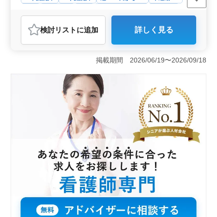
給 ・資格手当支給あり ◎40代以上看護師経
駅近
週休2日制
長期
残業なし・少なめ
女性歓迎
験者で福祉施設での看護師業務経験者条件面
正社員
契約社員
アルバイト・パート
看護師
優遇 ◎福祉施設以外での看護師業務経験者
検討リスト
に追加
詳しく見る
歓迎 お気軽にお問合せください
おすすめポイント
＜特養での看護師求人＞ 福岡県北九州市小倉南区守恒
本町にある特別養護老人ホームでの看護師求人です。未
掲載期間 2026/06/19〜2026/09/18
経験者も歓迎される福祉施設で、40代以上の看護師経験
者を急募しています。年収350万円〜500万円と時給
1,400円〜2,000円の魅力的な給与体系が特徴です。
＜業務内容＞ 主な業務はバイタルチェックや配薬準
備、簡単な医療処置などの基本看護師業務です。介護職
員への指導やレクリエーションの補助なども行います。
福祉施設での経験がなくても、看護師経験があれば未経
験者も歓迎されます。 ＜備考＞ 夜勤業務やオンコ
ールもありますが、手当が支給されます。福祉施設以外
での看護師経験者も歓迎され、40代以上の経験者は条件
面で優遇されます。充実した福利厚生と働きやすい環境
で、新たなキャリアを築きませんか？