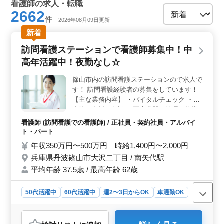
看護師の求人・転職
2662
件
2026年08月09日更新
新着
訪問看護ステーションで看護師募集中！中
高年活躍中！夜勤なし☆
篠山市内の訪問看護ステーションので求人で
す！ 訪問看護経験者の募集をしています！
【主な業務内容】 ・バイタルチェック ・ご
家族の支援、相談 ・医療機器の管理・指導
・リハビリ 等 ◎夜勤なし ◎日、祝休み ◎
看護師 (訪問看護での看護師) / 正社員・契約社員・アルバイ
中高年活躍中 現在50歳以上も活躍していま
ト・パート
す！ ぜひ今までの経験を活かして頂ける方
年収350万円〜500万円 時給1,400円〜2,000円
のご応募お待ちしております！
兵庫県丹波篠山市大沢二丁目 / 南矢代駅
平均年齢 37.5歳 / 最高年齢 62歳
50代活躍中
60代活躍中
週2〜3日からOK
車通勤OK
週休2日制
長期
残業なし・少なめ
女性歓迎
正社員
契約社員
アルバイト・パート
看護師