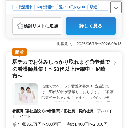
50代活躍中
60代活躍中
週2〜3日からOK
駅近
週休2日制
長期
残業なし・少なめ
女性歓迎
正社員
契約社員
アルバイト・パート
看護師
検討リスト
に追加
詳しく見る
おすすめポイント
＜働きやすさ＞ 訪問看護のお仕事で、中高年の方々が
活躍できる環境です。週休2日制で休みが確保され、夜勤
掲載期間 2026/06/19〜2026/09/18
がないため、仕事とプライベートの両立がしやすいで
新着
す。駅近の立地もあり、通勤もストレスを感じませ
ん。 ＜業務内容＞ 訪問看護ステーションでの業務
駅チカでお休みしっかり取れます◎老健で
は、家族の支援や相談、バイタルチェック、カテーテル
の看護師募集！〜50代以上活躍中・尼崎
交換、点滴、インシュリン注射など多岐にわたります。
経験豊富な方はもちろん、訪問看護のスキルを磨きたい
市〜
方も歓迎されます。 ＜特徴＞ 週休2日制で、年間休
日が125日と充実しています。交通費が実費支給されるほ
老健でのベテラン看護師募集！ 当施設で
か、シニア世代の方々が活躍できる職場環境です。ま
は、50代60代が活躍しております。 〈看護
た、男女比率もバランスよく、働きやすさを重視した組
師業務をおまかせします〉 ・バイタルチェ
織風土があります。
ック ・配薬準備、与薬 ・簡単な医療処置 ・
食事、排泄補助 駅から徒歩9分でとても働き
看護師 (福祉施設での看護師) / 正社員・契約社員・アルバイ
やすい環境です。 お休みもしっかりと取る
ト・パート
ことができます。 夜勤手当あり◯ 皆様から
年収350万円〜500万円 時給1,400円〜2,000円
のご応募お待ちしております！