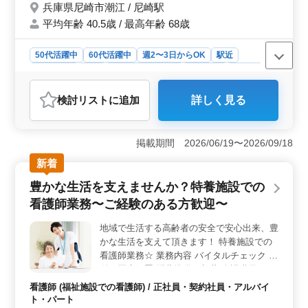
兵庫県尼崎市潮江 / 尼崎駅
平均年齢 40.5歳 / 最高年齢 68歳
50代活躍中
60代活躍中
週2〜3日からOK
駅近
週休2日制
長期
残業なし・少なめ
女性歓迎
正社員
契約社員
アルバイト・パート
看護師
検討リスト
に追加
詳しく見る
おすすめポイント
＜働きやすさ＞ 駅から徒歩9分という好立地でありなが
ら、お休みもしっかり取れる環境が整っています。週休2
掲載期間 2026/06/19〜2026/09/18
日制や残業が少なめという条件が、仕事とプライベート
新着
のバランスを保ちやすくしています。また、夜勤手当も
あるので、労働条件面でも働きやすさが高いです。
豊かな生活を支えませんか？特養施設での
＜キャリアチャンス＞ 50代以上の経験豊富な看護師が
看護師業務〜ご経験のある方歓迎〜
活躍中の施設での勤務は、新たなキャリアチャンスを提
供します。老健施設での看護業務を通じて、幅広い経験
地域で生活する高齢者の安全で安心出来、豊
やスキルを磨き、安定したキャリアを築くことができま
かな生活を支えて頂きます！ 特養施設での
す。 ＜福利厚生＞ 福利厚生が充実しており、安心
して働ける環境が整っています。給与面や健康保険、労
看護師業務☆ 業務内容 バイタルチェック 簡
災など、従業員の福祉を大切にする姿勢があります。ま
単な医療処置 配薬準備、与薬 介護職員への
た、年間休日が120日と多いのも魅力の1つです。
医療に関する指導 食事、排泄補助 等 ポイン
看護師 (福祉施設での看護師) / 正社員・契約社員・アルバイ
ト 週休2日制 年間休日114日 車通勤可能 残
ト・パート