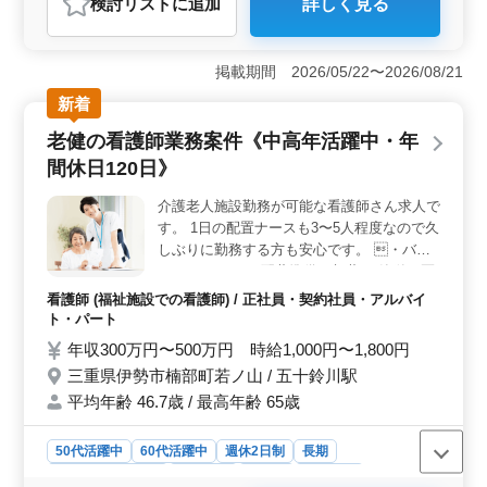
検討リスト
に追加
詳しく見る
＜充実した福利厚生＞ 社会保険完備、交通費支給、資
格手当ありといった待遇が用意されています。長期にわ
たって安心して働ける環境が整っております。 ＜経
掲載期間 2026/05/22〜2026/08/21
験を活かせる仕事内容＞ 看護師として5年以上の実務経
験がある方を対象にした募集です。家族の支援やバイタ
新着
ルチェック、点滴、インシュリン注射など多岐にわたる
老健の看護師業務案件《中高年活躍中・年
医療サービスを提供していただきます。これまでの経験
を活かし、患者様の生活の質の向上に貢献できる仕事で
間休日120日》
す。 ＜勤務地の利便性＞ 東京都世田谷区に位置
し、東急田園都市線桜新町駅から近いため、通勤の便利
介護老人施設勤務が可能な看護師さん求人で
さが魅力です。
す。 1日の配置ナースも3〜5人程度なので久
しぶりに勤務する方も安心です。 ・バイ
タルチェック ・配薬準備、与薬 ・簡単な医
療処置 ・外出の付き添い ・介護職員への医
看護師 (福祉施設での看護師) / 正社員・契約社員・アルバイ
療に関する指導 ・食事、排泄補助 ・入浴の
ト・パート
介助 ・ベッドメイキング ☆60代採用実績あ
年収300万円〜500万円 時給1,000円〜1,800円
り。年齢の落選はございません ☆年間休日
三重県伊勢市楠部町若ノ山 / 五十鈴川駅
120日。長期休暇もあります ☆即日勤務可能
平均年齢 46.7歳 / 最高年齢 65歳
50代活躍中
60代活躍中
週休2日制
長期
残業なし・少なめ
女性歓迎
正社員
契約社員