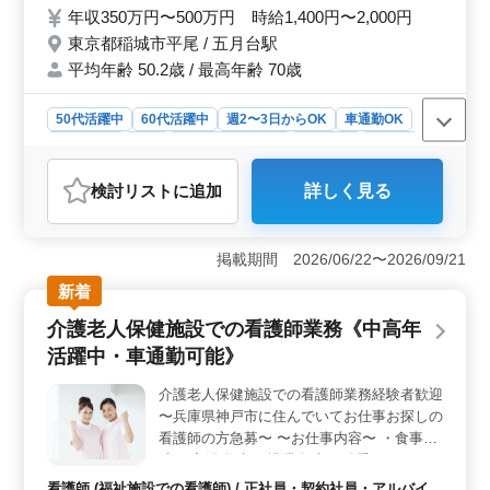
業少なめ ご経験のある方歓迎致します♪ 皆
年収350万円〜500万円 時給1,400円〜2,000円
様のご応募お待ちしております！
東京都稲城市平尾 / 五月台駅
平均年齢 50.2歳 / 最高年齢 70歳
50代活躍中
60代活躍中
週2〜3日からOK
車通勤OK
週休2日制
長期
残業なし・少なめ
女性歓迎
正社員
契約社員
アルバイト・パート
看護師
検討リスト
に追加
詳しく見る
おすすめポイント
＜魅力ポイント＞ 地域の高齢者の安全と安心を支え、
豊かな生活を提供する特養施設での看護師業務です。週
掲載期間 2026/06/22〜2026/09/21
休2日制や車通勤可能など、働きやすい環境が整っていま
新着
す。経験豊富な方を歓迎し、安定した職場環境が魅力で
す。 ＜業務内容＞ バイタルチェックや医療処置、
介護老人保健施設での看護師業務《中高年
配薬準備、介護職員への医療指導、食事や排泄の補助な
活躍中・車通勤可能》
ど、高齢者の日常生活をサポートする業務が中心です。
地域と密接に関わりながら、安心して生活できる環境を
介護老人保健施設での看護師業務経験者歓迎
提供します。 ＜希望条件＞ 経験豊富な方を歓迎す
〜兵庫県神戸市に住んでいてお仕事お探しの
るとともに、働きやすい環境を整えています。残業が少
なめで、ワークライフバランスを大切にする職場です。
看護師の方急募〜 〜お仕事内容〜 ・食事介
地域の高齢者への貢献を目指す方、ぜひご応募くださ
助 ・入浴介助 ・排泄介助 ・移乗 ・レクリ
い。
エーション ・リハビリ介助 ・外出の援助 ・
看護師 (福祉施設での看護師) / 正社員・契約社員・アルバイ