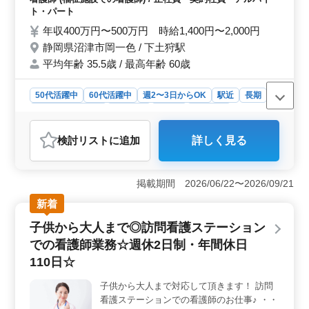
記録など般 〜ポイント〜 週休2日制・車通
ト・パート
勤可能・夜勤なし・ベテラン経験者歓迎 現
年収400万円〜500万円 時給1,400円〜2,000円
在60歳以上も活躍中 皆様のご応募お待ちし
静岡県沼津市岡一色 / 下土狩駅
ております
平均年齢 35.5歳 / 最高年齢 60歳
50代活躍中
60代活躍中
週2〜3日からOK
駅近
長期
残業なし・少なめ
女性歓迎
正社員
契約社員
アルバイト・パート
看護師
検討リスト
に追加
詳しく見る
おすすめポイント
＜働きやすさ＞ 介護老人保健施設での看護師業務は、
中高年の方も活躍できる環境です。車通勤可能で、下土
掲載期間 2026/06/22〜2026/09/21
狩駅からのアクセスも便利です。週休2日制で、残業も少
新着
なめなので、仕事とプライベートの両立がしやすいで
す。 ＜業務内容＞ 患者様の食事や入浴、排泄など
子供から大人まで◎訪問看護ステーション
の介助から、レクリエーションや外出の援助まで、幅広
での看護師業務☆週休2日制・年間休日
い業務に携わることができます。特に、経験豊富な方は
歓迎されますので、スキルを活かして働けます。 ＜
110日☆
給与＆福利厚生＞ 年収350万円〜480万円や時給1,400
円〜1,900円といった魅力的な給与水準が用意されていま
子供から大人まで対応して頂きます！ 訪問
す。さらに、通勤手当や福利厚生も充実していますの
看護ステーションでの看護師のお仕事♪ ・・