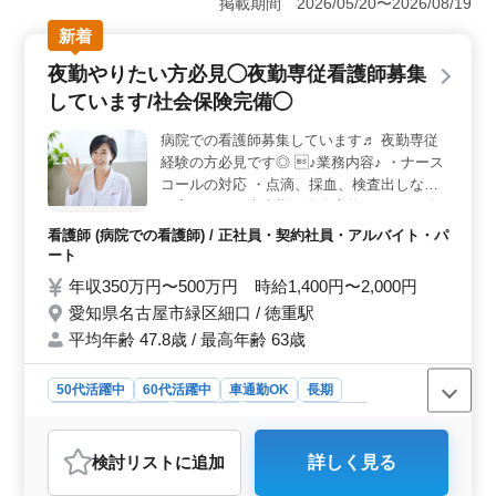
掲載期間 2026/05/20〜2026/08/19
の看護業務に携わりませんか。 ＜多岐にわたる業務
＞ 内科、呼吸器内科、消化器内科、整形外科など幅広
新着
い診療科目に携わります。投薬からカルテ整理、巡回、
夜勤やりたい方必見◯夜勤専従看護師募集
検査業務まで、病院での看護師業務全般をお任せしま
す。 ＜働きやすい環境＞ 週3日からの勤務も可能
しています/社会保険完備◯
で、シフトによる柔軟な働き方が魅力の1つです。交通費
実費支給で通勤もスムーズです。女性やベテランの方々
病院での看護師募集しています♬ 夜勤専従
が活躍中で、アットホームな雰囲気が魅力的です。
経験の方必見です◎ ♪業務内容♪ ・ナース
コールの対応 ・点滴、採血、検査出しなど
・寝たきりの患者様の体位交換 ・トイレ介
助やおむつ交換、排泄量チェック、（尿破
看護師 (病院での看護師) / 正社員・契約社員・アルバイト・パ
棄）など ・緊急入院の対応など ・夜間の急
ート
変への対応 ・患者の無断外出や徘徊、点滴
年収350万円〜500万円 時給1,400円〜2,000円
などの自己抜去などのトラブル対応 ・病棟
愛知県名古屋市緑区細口 / 徳重駅
巡視 ・日勤でやりきれなった事務処理やカ
平均年齢 47.8歳 / 最高年齢 63歳
ルテ整理など 等 ♪特徴♪ ・年間休日118日 ・
経験者優遇制度有り お休みも多いのでプラ
イベート充実します◎ 皆様のご応募お待ち
50代活躍中
60代活躍中
車通勤OK
長期
してます！
残業なし・少なめ
女性歓迎
正社員
契約社員
アルバイト・パート
看護師
検討リスト
に追加
詳しく見る
おすすめポイント