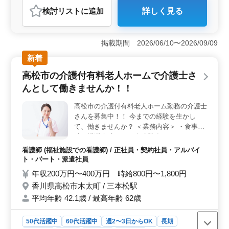
検討リスト
に追加
詳しく見る
おすすめポイント
＜働きやすさ＞ 週2〜3日からの柔軟な勤務体系や車通
勤可で、仕事とプライベートの両立がしやすい環境を提
掲載期間 2026/06/10〜2026/09/09
供しています。さらに、週休2日制や残業が少ないため、
新着
ストレスなく業務に取り組めます。制服の支給もあり、
身だしなみの心配も軽減されます。 ＜給与・福利厚
高松市の介護付有料老人ホームで介護士さ
生＞ 高水準の給与や実費支給の通勤手当、社会保険完
んとして働きませんか！！
備など、安心して働ける待遇を提供しています。特に、
看護師経験が10年以上の方は条件面で優遇されます。安
高松市の介護付有料老人ホーム勤務の介護士
定した給与と待遇で、長期的なキャリアを築けま
さんを募集中！！ 今までの経験を生かし
す。 ＜キャリアパス＞ 中高年の方々が活躍できる
環境であり、看護師経験が豊富な方を積極的に採用して
て、働きませんか？ ＜業務内容＞ ・食事介
います。経験を活かしながら、施設内でのスキルアップ
助、排泄介助などの介助業務・レクリエーシ
やキャリアのさらなる発展を支援します。
ョン ・リハビリテーションサポート ・書類
看護師 (福祉施設での看護師) / 正社員・契約社員・アルバイ
作成、書類整理 ・サービス利用者の家族と
ト・パート・派遣社員
の相談、助言 等 ＜備考＞ ・社会保険完備
年収200万円〜400万円 時給800円〜1,800円
・50代以上も活躍中 ご経験に合わせて対応
香川県高松市木太町 / 三本松駅
頂きますのでご安心下さい！ お気軽にお問
平均年齢 42.1歳 / 最高年齢 62歳
い合わせください♪
50代活躍中
60代活躍中
週2〜3日からOK
長期