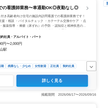
残業も少なめです。働きながらワークライフバランスを大
での看護師業務〜車通勤OK◎夜勤なし◎
療サービスの提供に貢献しませんか。この機会に成長と安
ス付き高齢者向け住宅の施設内訪問看護での看護師業務です！
支援・相談 ・バイタルチェック ・カテーテル交換やケア ・点
 ・服薬指導 ・褥瘡（床ずれ）の予防 ・認知症と精神疾患のケ
指導 ・ターミナルケア ＊中高年活躍中 ＊車通勤OK ＊社会保
＊夜勤なし 若いスタッフが経験者の力を必要としています！ ぜ
・契約社員・アルバイト・パート
して頂ける方のご応募お待ちしております。
00円〜2,000円
丸山駅
長期
残業なし・少なめ
女性歓迎
正社員
契約社員
詳しく見る
の職場であり、経験を重視する風土があります。 夜勤が
さが特徴です。 ＜充実した業務内容とやりがい＞ 訪問
援からターミナルケアまで幅広い業務があります。経験豊
掲載期間 2026/06/17〜2026/09/16
の家族の生活を支えることでやりがいを感じることができ
保険完備や実費支給の通勤手当など、手厚い福利厚生が整