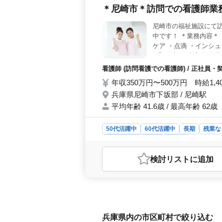
っています。
＊尼崎市＊訪問での看護師業
尼崎市の福祉施設にて
中です！ ＊業務内容＊
ケア ・点滴 ・インシ
4週8休制 ・中高年活
せください／
看護師 (訪問看護での看護師) / 正社
年収350万円〜500万円 時給1,4
兵庫県尼崎市下坂部 / 尼崎駅
平均年齢 41.6歳 / 最高年齢 62歳
50代活躍中
60代活躍中
長期
残業な
アルバイト・パート
看護師
おすすめポイント
検討リスト
に追加
＜経験を活かせる＞ 看護師実務経験
り、スキルを活かせ、さらに伸ばせま
ベートとのバランスを大切にできま
＜中高年活躍中＞ 社会保険完備、交
が多く活躍しており、安心して長く働
兵庫県内の市区町村で絞り込む