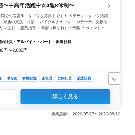
務〜中高年活躍中☆4週8休制〜
訪問での看護師スタッフを募集中です！ ベテランスタッフ活躍
 ・家族の支援・相談 ・バイタルチェック ・カテーテル交換や
ュリン注射 ・服薬指導 ・褥瘡（床ずれ）の予防 ＊ポイント＊ ・
躍中 ・交通費支給 ・社会保険完備 ＼まずはお気軽にお問い合わ
員・契約社員・アルバイト・パート・派遣社員
00円〜2,000円
し・少なめ
女性歓迎
正社員
契約社員
派遣社員
詳しく見る
5年以上ある方募集。経験豊富なスタッフが活躍してお
す。 ＜休日制度＞ 4週8休制を採用しており、プライ
す。残業が少なめで、勤務後の時間も有効に使えます。
掲載期間 2026/05/17〜2026/08/16
通費支給といった福利厚生が整っています。中高年の方々
ける環境です。