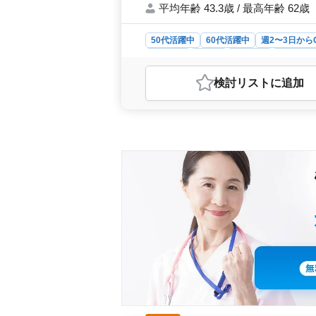
平均年齢 43.3歳 / 最高年齢 62歳
50代活躍中
60代活躍中
週2〜3日から
女性歓迎
正社員
契約社員
アルバイ
おすすめポイント
検討リスト
に追加
＜ベテラン看護師募集！＞ 充実の業
チェック、医療処置、外出の付き添い
護師歓迎。経験を活かし、質の高い
＞ 駐車場完備で車通勤可能。週2〜
りがいを感じながら、ワークライフ
はアットホームな雰囲気。 年齢問わ
ています。