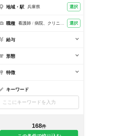
地域・駅
選択
兵庫県
職種
選択
看護師
/
病院、クリニッ
ク、訪問看護、福祉施設
給与
形態
特徴
キーワード
168
件