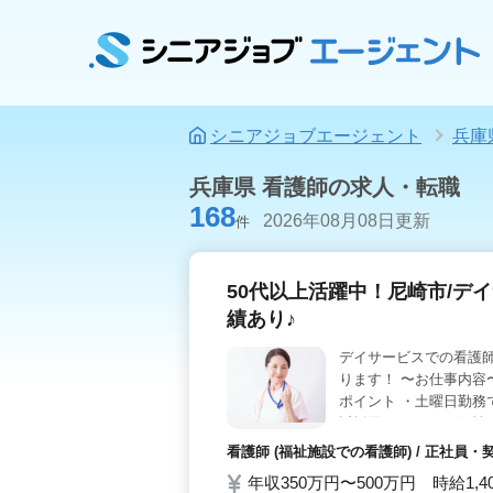
シニアジョブエージェント
兵庫
兵庫県 看護師の求人・転職
168
2026年08月08日更新
件
50代以上活躍中！尼崎市/デ
績あり♪
デイサービスでの看護師
ります！ 〜お仕事内容
ポイント ・土曜日勤務
近採用しました☆ 個
一緒にお手伝いしません
看護師 (福祉施設での看護師) / 正社員
年収350万円〜500万円 時給1,4