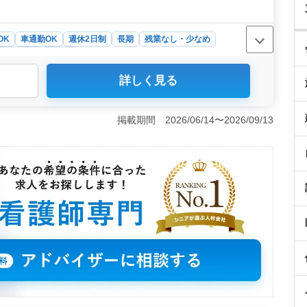
OK
車通勤OK
週休2日制
長期
残業なし・少なめ
ト・パート
看護師
詳しく見る
務内容が魅力。介護付有料老人ホームにおいて、バイタル
など、やりがいある業務が豊富。 50歳以上のベテラン看
ケアを提供できる環境です。 ＜車通勤＆充実の労働条件
掲載期間 2026/06/14〜2026/09/13
3日からの柔軟な働き方が可能で、残業が少なめ。業務のや
バランスを実現。 ＜福祉施設のアットホームさ＞ 施設
ずスタッフ同士が協力し合いながら、地域の福祉に貢献し