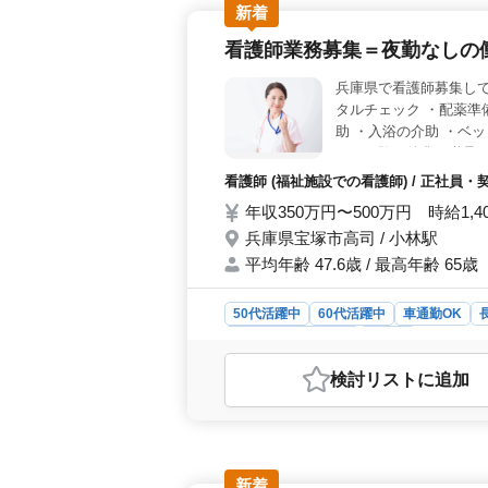
新着
看護師業務募集＝夜勤なしの働
兵庫県で看護師募集して
タルチェック ・配薬準
助 ・入浴の介助 ・ベッ
での経験を後輩に継承
看護師 (福祉施設での看護師) / 正社員
年収350万円〜500万円 時給1,4
兵庫県宝塚市高司 / 小林駅
平均年齢 47.6歳 / 最高年齢 65歳
50代活躍中
60代活躍中
車通勤OK
アルバイト・パート
看護師
おすすめポイント
検討リスト
に追加
＜夜勤なし・年間休日112日の看護
で年間休日112日という働きやすい
通勤も可能です。 ＜業務内容＞ 
当します。。また患者様とのコミュニ
くりに貢献します。経験を活かし、新
新着