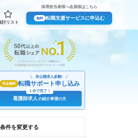
採用担当者様へ
会員様はこちら
転職支援サービスに申込む
無料
検討リスト
非公開求人多数!
転職サポート申し込み
完全無料
１分で完了！
看護師求人
の紹介希望の方
条件を変更する