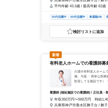
兵庫県神戸市垂水区舞子台 / 舞
平均年齢 43.3歳 / 最高年齢 62歳
50代活躍中
60代活躍中
車通勤OK
アルバイト・パート
看護師
おすすめポイント
検討リスト
に追加
＜職場魅力＞ 兵庫県神戸市の有料老
勤可、夜勤なしの好条件。交通費支給
環境です。お気軽にお問い合わせくださ
1,400円〜1,900円。実費支給の
た福利厚生。安心して働くことがで
新着
場。地域密着の施設で、経験を活かし
有料老人ホームでの看護師募
介護付有料老人ホームで
備、与薬 ・簡単な医療
歓迎してる施設です） 
看護師 (福祉施設での看護師) / 正社員
年収350万円〜500万円 時給1,4
兵庫県神戸市垂水区舞子台 / 舞