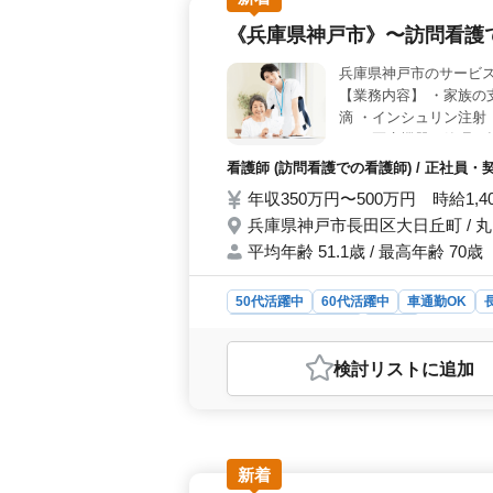
す。 ＜特徴＞ 年間休日112日で
《兵庫県神戸市》〜訪問看護
切にし、経験を生かして、より良い医
定を手に入れましょう。
兵庫県神戸市のサービ
【業務内容】 ・家族の
滴 ・インシュリン注射
ア ・医療機器の管理・
険完備 ＊経験者優遇 
看護師 (訪問看護での看護師) / 正社員
ひ今までの経験を活か
年収350万円〜500万円 時給1,4
兵庫県神戸市長田区大日丘町 / 
平均年齢 51.1歳 / 最高年齢 70歳
50代活躍中
60代活躍中
車通勤OK
アルバイト・パート
看護師
おすすめポイント
検討リスト
に追加
＜働きやすい環境＞ 中高年が活躍中
なく、車通勤も可能など、働きやす
看護の業務は多岐にわたり、家族の支
富な看護師として活躍し、高齢者やそ
ます。 ＜手厚い福利厚生＞ 社会
新着