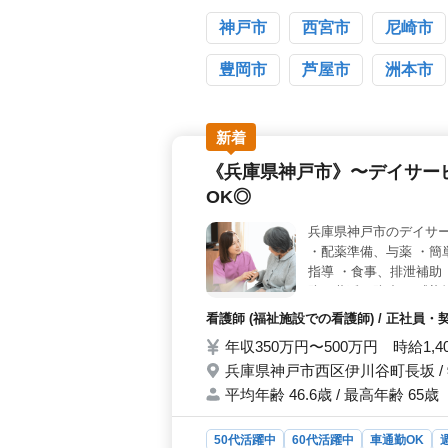
神戸市
西宮市
尼崎市
豊岡市
芦屋市
洲本市
新着
《兵庫県神戸市》〜デイサー
OK◎
兵庫県神戸市のデイサー
・配薬準備、与薬 ・簡
指導 ・食事、排泄補助
防、蔓延の防止 ・感染
ア ・レクリエーション
看護師 (福祉施設での看護師) / 正社員
優遇 ＊週休2日 最近
年収350万円〜500万円 時給1,4
ベテラン層を待ってま
兵庫県神戸市西区伊川谷町長坂 /
平均年齢 46.6歳 / 最高年齢 65歳
50代活躍中
60代活躍中
車通勤OK