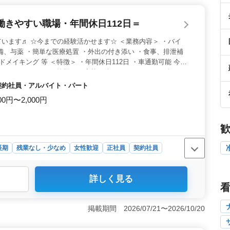
きやすい職場・年間休日112日＝
います♬ ☆今までの経験活かせます☆ ＜業務内容＞ ・バイ
備、与薬 ・簡単な医療処置 ・外出の付き添い ・食事、排泄補
ドメイキング 等 ＜特徴＞ ・年間休日112日 ・車通勤可能 今ま
していきませんか？ 皆様のご応募お待ちしております☆彡
・契約社員・アルバイト・パート
00円〜2,000円
長期
残業なし・少なめ
女性歓迎
正社員
契約社員
詳しく見る
師業務募集＞ 兵庫県宝塚市での看護師募集です。夜勤なし
環境が整っています。経験豊富な方々が求められており、車
外来診療や医療処置、入浴の介助など幅広い看護業務を担
掲載期間 2026/07/21〜2026/10/20
ケーションを大切にし、安心して治療を受けられる環境づ
たなキャリアを築きたい方のご応募をお待ちしていま