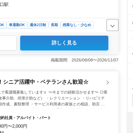
園口駅
OK
車通勤OK
週休2日制
長期
残業なし・少なめ
ト・パート
看護師
詳しく見る
の新規採用実績もあり♪＞ 尼崎市のデイサービスでは、経
す。特に50代以上の方々が多く、その経験と知識を活かし
います。また、60代の看護師さんの新規採用実績もあり、
掲載期間 2026/08/08〜2026/11/07
います。 ＜個性を尊重する職場＞ デイサービスでは利
個性を尊重したサービスが提供されています。看護師さん
に笑顔で過ごす時間をサポートしています。土曜日勤務が
！シニア活躍中・ベテランさん歓迎☆
すい環境が整っています。 ＜多彩な業務内容＞ デイサ
ます。バイタルチェックや入浴の介助、食事や排泄の補助
で看護職募集しています♬ 〜今までの経験活かせます〜 ◎業
支援に携わります。個々のニーズに合わせたケアを提供
食事介助、排泄介助など） ・レクリエーション ・リハビリテ
せることが使命です。
類作成、書類整理 ・サービス利用者の家族との相談、助言 等
 ・社会保険完備 ・夜勤なし ・車通勤可 長期間雇用可能な方優
まずはお気軽にお問い合わせください♬
・契約社員・アルバイト・パート
00円〜2,000円