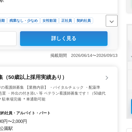
子駅
長期
残業なし・少なめ
女性歓迎
正社員
契約社員
詳しく見る
人ホームで、経験豊富な看護師を募集中。長期雇用、車通
・社会保険完備で安心。シフト制で週3〜5日、働きやすい
い♪ ＜待遇充実＞ 年収350万円〜480万円、時給
掲載期間 2026/06/14〜2026/09/13
通勤手当あり。雇用・労災・健康・厚生の社会保険完備で充実し
きます。 ＜地域密着＞ 舞子駅近くのアクセス便利な職
、やりがいを感じながらお仕事しませんか？
集（50歳以上採用実績あり）
の看護師募集 【業務内容】 ・バイタルチェック ・配薬準
処置 ・外出の付き添い 等 ベテラン看護師募集です！（50歳代
＊駐車場完備 ＊車通勤可能
・契約社員・アルバイト・パート
00円〜2,000円
子公園駅