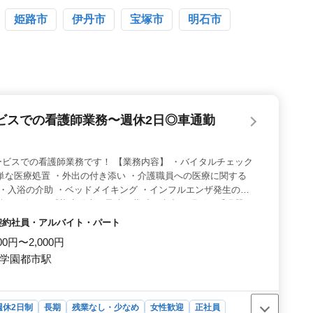
姫路市
伊丹市
宝塚市
明石市
ビスでの看護師業務〜週休2日◎車通勤
ビスでの看護師業務です！ 【業務内容】 ・バイタルチェック
単な医療処置 ・外出の付き添い ・介護職員への医療に関する
 ・入浴の介助 ・ベッドメイキング ・インフルエンザ発生の予
性胃腸炎など感染症発生の予防、蔓延の防止 ・吸引、呼吸器ケ
の補助 ＊中高年活躍中 ＊車通勤OK ＊社会保険完備 ＊経験者
・契約社員・アルバイト・パート
シニアの新入スタッフも採用しました。 年齢ではなく経験のある
00円〜2,000円
す。ぜひご応募下さい！
 学園都市駅
週休2日制
長期
残業なし・少なめ
女性歓迎
正社員