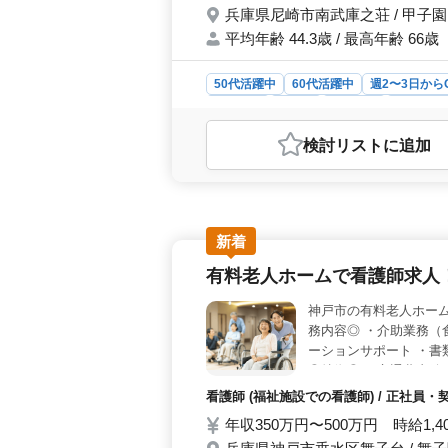
兵庫県尼崎市南武庫之荘 / 甲子
平均年齢 44.3歳 / 最高年齢 66歳
50代活躍中
60代活躍中
週2〜3日から
女性歓迎
正社員
契約社員
アルバイ
おすすめポイント
検討リスト
に追加
＜50代以上の看護師が活躍中！60代
験豊富な看護師さんが大活躍していま
て利用者の方々に安心と笑顔を届けて
年齢に関係なく活躍の場が広がって
用者の方々が自分らしく輝けるよう、
新着
もその一翼を担い、利用者の方々と共
有料老人ホームで看護師求人
可能な方は優遇されるなど、働きや
ービスでの看護師業務は多岐にわたり
神戸市の有料老人ホーム
など、利用者の方々の健康管理や生活
務内容◎ ・介助業務（
し、利用者の方々の生活の質を向上さ
ーションサポート ・書
◎特徴◎ ・交通費支給
先的なお仕事です☆彡 
看護師 (福祉施設での看護師) / 正社員
年収350万円〜500万円 時給1,4