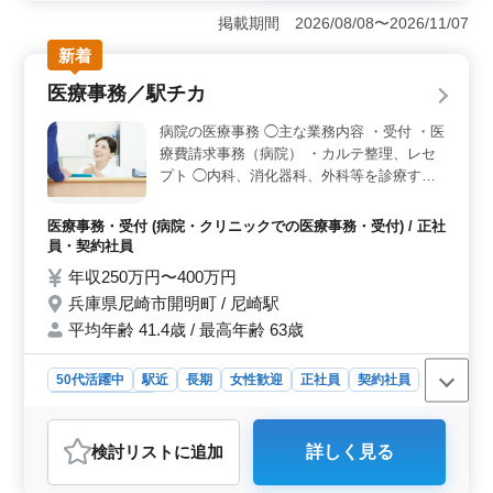
域の民事事件に対応しています。鳴門駅からの車通勤が
掲載期間 2026/08/08〜2026/11/07
可能です。地域社会の法的ニーズに焦点を当てた弁護士
新着
事務所、地域社会への貢献にやりがいを感じることがで
きます。 ＜働きやすい労働環境＞ 週休2日制で残業
医療事務／駅チカ
がほとんどなく、車通勤も可能な為、ワークライフバラ
ンスが取りやすい環境が整っています。50歳以上が活躍
病院の医療事務 ◯主な業務内容 ・受付 ・医
中で、経験者にとって働きやすい環境です。 ＜充実
療費請求事務（病院） ・カルテ整理、レセ
の待遇と報酬＞ 給与は年収500万円〜1600万円程度
プト ◯内科、消化器科、外科等を診療する
で、通勤手当も実費支給です。社会保険完備や個人受任
病院です。 ＊駅チカ ＊交通費実費支給（上
可能などの福利厚生が整っており、経済的な安定感も抜
限なし） ＊賞与あり これまで積み上げた力
群。キャリアアップを望む方にぴったりです。
医療事務・受付 (病院・クリニックでの医療事務・受付) / 正社
をフルに発揮できます。 ぜひ一度面接にい
員・契約社員
らしてください。
年収250万円〜400万円
兵庫県尼崎市開明町 / 尼崎駅
平均年齢 41.4歳 / 最高年齢 63歳
50代活躍中
駅近
長期
女性歓迎
正社員
契約社員
医療事務・受付
おすすめポイント
検討リスト
に追加
詳しく見る
＜休日充実で無理なく勤務＞ 駅チカで通いやすく、年
間休日122日・土日祝休みの環境が魅力です。年末年始休