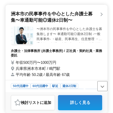
チェックや入浴の介助、食事や排泄の補助など、利用者
の方々の健康管理や生活支援に携わります。個々のニー
ズに合わせたケアを提供し、利用者の方々の生活の質を
洲本市の民事事件を中心とした弁護士募
向上させることが使命です。
集〜車通勤可能◎週休2日制〜
〜洲本市の民事事件を中心とした弁護士を募
集致します〜 車通勤可能◎週休2日制 -一般
民事事件- ・破産、民事再生、任意整理 ・交
通事故 ・賃貸、連帯保証 ・未払い残業代請
求 ・不動産問題 ・売買代金請求 ・B型肝炎
弁護士・法律事務所 (弁護士事務所) / 正社員・契約社員・業務
訴訟 ・債権回収 ・消費者事件 ・過払い金問
委託
題 ・マンション法に関する紛争 ・高齢者・
年収500万円〜1000万円
障害者の虐待 ・高齢者・障害者の財産管理
兵庫県洲本市本町 / 鳴門駅
依頼者の方々と話し合いながら、解決に努め
平均年齢 50.2歳 / 最高年齢 67歳
て行きます！ 現在50歳以上も活躍している
企業です。 ぜひ今までの経験を活かして頂
ける方のご応募お待ちしております♩
50代活躍中
60代活躍中
駅近
週休2日制
残業なし・少なめ
男性歓迎
正社員
契約社員
業務委託
弁護士・法律事務所
検討リスト
に追加
詳しく見る
おすすめポイント
＜地域への貢献＞ 洲本市に根ざした活動が特徴で、地