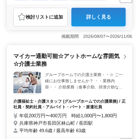
正社員
契約社員
派遣社員
アルバイト・パート
会計事務所
検討リスト
に追加
詳しく見る
おすすめポイント
＜ベテラン活躍中＞ 中高年の方々が多数活躍し、経験
豊富なシニア世代の方々が安定した職場環境で働いてい
掲載期間 2026/08/07〜2026/11/06
ます。長年の経験と知識を活かしながら、新たな挑戦や
成長を目指すことができます。 ＜訪問業務経験者優
遇＞ 訪問業務経験がある方は、特に歓迎されていま
マイカー通勤可能☆アットホームな雰囲気
す。関与先への訪問や巡回監査に関わる業務に携わりな
☆介護士業務
がら、幅広いスキルを磨くことができます。専用ソフト
の使用方法も丁寧に指導しますので、安心してご応募く
グループホームでの介護士業務・・☆ ご一
ださい。 ＜充実の休日制度＞ 年間休日120日を確保
緒にお仕事致しませんか？ ・・業務内
し、ワークライフバランスを重視しています。土日祝休
みはもちろんのこと、夏季休業や年末年始、GW休暇、有
容・・ 介助業務（食事介助、排泄介助な
給休暇など、充実した休暇制度が整っています。家族や
ど） レクリエーション リハビリテーション
趣味、プライベートな時間を大切にしながら、充実した
サポート 書類作成、書類整理 サービス利用
介護福祉士・介護スタッフ (グループホームでの介護業務) / 正
職場で働くことができます。
者の家族との相談、助言 ・・備考・・ 週休
社員・契約社員・アルバイト・パート・派遣社員
2日シフト制 車通勤可能(マイカー通勤可能)
年収200万円〜400万円 時給1,000円〜1,800円
スタッフ皆明るく、アットホームな雰囲気
兵庫県神戸市長田区林山町 / 長田駅
スタッフみんな仲がいい企業様で、働きやす
平均年齢 49.6歳 / 最高年齢 63歳
い環境です♪ 皆様のご応募お待ちしておりま
す！