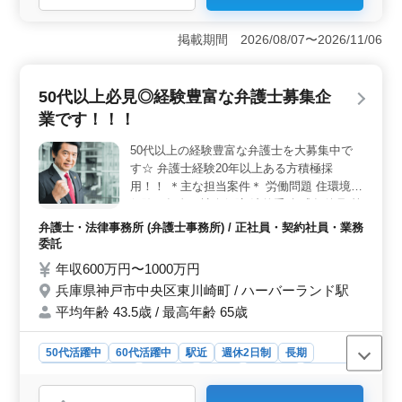
＜豊富な経験を生かす案件＞ 神戸市中央区の法律事務
所での弁護士求人。離婚や遺産相続、刑事事件まで多岐
掲載期間 2026/08/07〜2026/11/06
にわたる民事事件中心。 中高年層が活躍中で、経験豊
富なベテラン弁護士の採用が進行中。キャリアを生か
し、新しい挑戦をお考えの方に最適です。 ＜働きや
50代以上必見◎経験豊富な弁護士募集企
すさ抜群の特徴＞ 週休2日制度や残業が少なめで、仕事
業です！！！
とプライベートの両立が可能。経験豊富な方にとって、
理想的な働き方が実現できます。神戸市内でのアクセス
50代以上の経験豊富な弁護士を大募集中で
も良好で、通勤も快適です。 ＜充実の福利厚生＞
す☆ 弁護士経験20年以上ある方積極採
年収500万円〜1400万円で、実力に見合った報酬。社会
保険完備や交通費実費支給、弁護士費用事務所負担可な
用！！ ＊主な担当案件＊ 労働問題 住環境
ど、待遇も整っています。 1〜2人の採用でアットホー
保険・年金・社会保障 法的手続 成年後見 等
ムな雰囲気。是非ご応募をお待ちしています。
＊ポイント＊ 個人受任可能 交通費実費支給
弁護士・法律事務所 (弁護士事務所) / 正社員・契約社員・業務
問題に丁寧かつ迅速に対応できる方求めてい
委託
ます！ 残業少なめ・週休2日制で働きやすい
年収600万円〜1000万円
環境◎ ご応募お待ちしています♬
兵庫県神戸市中央区東川崎町 / ハーバーランド駅
平均年齢 43.5歳 / 最高年齢 65歳
50代活躍中
60代活躍中
駅近
週休2日制
長期
残業なし・少なめ
女性歓迎
正社員
契約社員
業務委託
弁護士・法律事務所