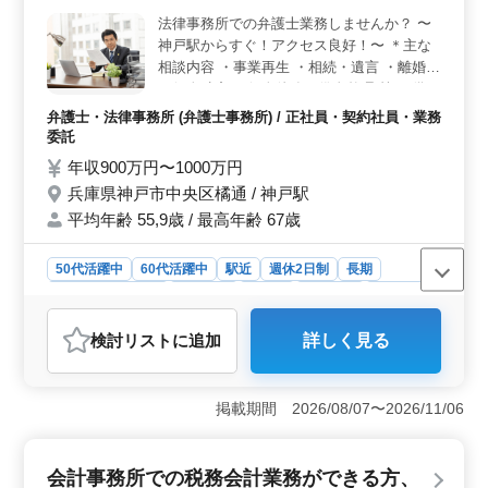
躍中。企業の特徴として、経験を活かしやすい環境気づ
法律事務所での弁護士業務しませんか？ 〜
くりが魅力です。 ＜給与と福利厚生＞ 年収500万
神戸駅からすぐ！アクセス良好！〜 ＊主な
円〜1400万円で、実力に見合った報酬。社会保険完備や
交通費実費支給、弁護士費用事務所負担可など、待遇も
相談内容 ・事業再生 ・相続・遺言 ・離婚
整っています。1〜2人の採用なので、アットホームな環
・個人破産 ・個人債務・借金整理 等 〜備
境で個別サポートが受けられます。
考〜 ・週休2日制 ・社会保険完備 ◎司法試
弁護士・法律事務所 (弁護士事務所) / 正社員・契約社員・業務
験合格以上の方、募集企業です！ お気軽に
委託
お問い合わせください。 ご応募お待ちして
年収900万円〜1000万円
おります♪
兵庫県神戸市中央区橘通 / 神戸駅
平均年齢 55,9歳 / 最高年齢 67歳
50代活躍中
60代活躍中
駅近
週休2日制
長期
残業なし・少なめ
男性歓迎
正社員
契約社員
業務委託
弁護士・法律事務所
検討リスト
に追加
詳しく見る
おすすめポイント
＜アクセス便利な立地＞ 神戸駅から徒歩5分の立地に事
務所がありアクセスが抜群です。地域密着型でありなが
掲載期間 2026/08/07〜2026/11/06
ら、多岐にわたる案件で50代以降の経験豊富な方が大い
に活躍できます。 ＜充実の業務内容＞ 事業再生、
相続・遺言、離婚、個人破産、個人債務・借金整理等多
会計事務所での税務会計業務ができる方、
彩な相談内容に携わることが出来ます。週休2日制で残業