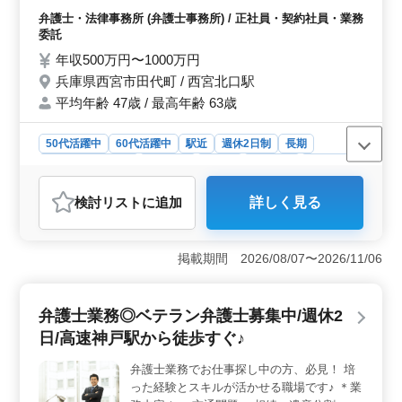
交通事故（損害賠償請求、モラル事案、求償
弁護士・法律事務所 (弁護士事務所) / 正社員・契約社員・業務
事案等） ◎一般民事 〜特徴〜 ◎50代60代
委託
活躍中 ◎社会保険完備 ◎完全週休2日制 ◎
年収500万円〜1000万円
個人受任可能 資格を活かして長く働きませ
兵庫県西宮市田代町 / 西宮北口駅
んか？ ベテランの方やシニアの方のご応募
平均年齢 47歳 / 最高年齢 63歳
お待ちしております！
50代活躍中
60代活躍中
駅近
週休2日制
長期
残業なし・少なめ
男性歓迎
正社員
契約社員
業務委託
弁護士・法律事務所
検討リスト
に追加
詳しく見る
おすすめポイント
＜シニア活躍と仕事内容＞ 西宮市の法律事務所が弁護
士を募集です！シニア層が活躍中の企業で、家事事件中
掲載期間 2026/08/07〜2026/11/06
心の案件に携わることができます。経験豊富な方や50代
以上の方も歓迎です！ ＜仕事内容の特長＞ 家事事
件（離婚、相続、遺産分割、財産管理契約）、交通事
弁護士業務◎ベテラン弁護士募集中/週休2
故、一般民事に幅広い案件があります。これまでの経験
日/高速神戸駅から徒歩すぐ♪
を活かして、法律事務所での長期キャリアを築けま
す。 ＜働きやすい環境＞ 完全週休2日制、残業少な
弁護士業務でお仕事探し中の方、必見！ 培
めで働きやすさ抜群です。社会保険完備しており、個人
った経験とスキルが活かせる職場です♪ ＊業
受任可能で安心して働くことができます。駅から徒歩6分