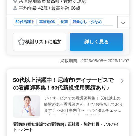
兵庫県加西市繁昌町 / 青野ヶ原駅
ます 皆様のご応募お待ちしております。
平均年齢 42歳 / 最高年齢 66歳
50代活躍中
車通勤OK
長期
残業なし・少なめ
男性歓迎
正社員
契約社員
派遣社員
自動車整備士
おすすめポイント
検討リスト
に追加
詳しく見る
【自動車板金塗装工募集】 中高年の方も活躍中の自動
車板金塗装工場で、板金塗装工の募集です。小型車や普
通自動車などの車種に関わる業務を担当し、下地工程か
掲載期間 2026/08/08〜2026/11/07
ら磨き作業まで幅広くお任せします。 【待遇・条
件】 充実の待遇で、経験者優遇の環境が整っていま
す。年収は350万円〜450万円で、通勤手当も全額支給さ
50代以上活躍中！尼崎市/デイサービスで
れます。賞与は年2回支給され、残業は月10時間程度と少
なめです。車通勤も可能で、無料の駐車場も完備されて
の看護師募集！60代新規採用実績あり♪
います。 【自動車業界でのキャリア】 兵庫県加西
市に位置する自動車板金塗装工場での勤務です。自動車
デイサービスでの看護師募集！ 50代以上の
の板金塗装やコーティング業務に携わり、経験豊富な方
経験のある看護師さん、ぜひお待ちしており
が多数活躍しています。男性が8割を占める環境で、自動
ます！ 〜お仕事内容〜 ・バイタルチェック
車整備業におけるキャリアを築くチャンスです。
・入浴の介助 ・食事、排泄補助 など ＊ポイ
ント ・土曜日勤務できる方、優遇します！
看護師 (福祉施設での看護師) / 正社員・契約社員・アルバイ
・夜勤なし ・60代の看護師さん、最近採用
ト・パート
しました☆ 個性をとても尊重しており、利