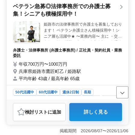
す。 ＜業務内容＞ 税務会計業務を中心に仕訳や記
ベテラン急募◎法律事務所での弁護士募
帳代行、年末調整、給与計算、決算業務、申告書作成な
集！シニアも積極採用中！
どの業務を担当します。能力やスキルに応じて業務が委
ねられ、ブランクのある方でも安心して活躍できま
姫路市の法律事務所で弁護士を募集しており
す。 ＜福利厚生＞ 雇用・労災・健康・厚生などの
ます！ ベテラン弁護士さん積極採用中！シ
福利厚生が整っており、安心して働ける環境が整ってい
ます。会計事務所経験5年以上の方を対象にした求人です
ニア層も活躍中★ 〜業務内容〜 主に ・交通
が、年齢は選考の対象外となっており、幅広い年代の
事故 ・離婚問題 ・相続、遺産分割 ・多重債
方々が活躍しています。
務 等 上記を中心にご担当していただきま
弁護士・法律事務所 (弁護士事務所) / 正社員・契約社員・業務
す！ 〜特徴〜 ◎未経験分野積極サポート ◎
委託
個人案件受任可 ◎弁護士登録費用事務所負
年収700万円〜1000万円
担 勤務時間等も柔軟に対応致します！ 今ま
兵庫県姫路市鷹匠町乙 / 姫路駅
での経験を活かして頂ける方のご応募お待ち
平均年齢 43歳 / 最高年齢 65歳
しております♪
50代活躍中
60代活躍中
週休2日制
長期
残業なし・少なめ
男性歓迎
正社員
契約社員
業務委託
弁護士・法律事務所
検討リスト
に追加
詳しく見る
おすすめポイント
＜ベテラン経験を活かせる＞ 弁護士業務での豊富な経
験を活かせる環境です。交通事故、離婚問題、相続、遺
掲載期間 2026/08/07〜2026/11/06
産分割、多重債務などの案件を中心に多彩な案件を担当