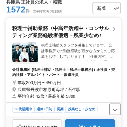
兵庫県 正社員の求人・転職
1572
件
2026年08月08日更新
税理士補助業務〈中高年活躍中・コンサル
ティング業務経験者優遇・残業少なめ〉
税理士補助スタッフを募集しています。 会
計事務所での勤務経験が豊かな方からのご応
募をお待ちしております！ 【仕事内容】 ＊
パソコンによる各種帳簿の作成及び指導 ＊
会計監査・税務指導 ＊経営計画策定 ＊経営
会計事務所 (税理士補助・税理士・税理士事務所) / 正社員・契
指導業務 ◯働きながら勉強できる雰囲気が
約社員・アルバイト・パート・派遣社員
できています。 ☆50代以上のシニア世代が
年収300万円〜450万円
活躍している企業です。ベテラン経験者の
兵庫県丹波市柏原町母坪 / 石生駅
方、是非ご応募下さい。
平均年齢 42歳 / 最高年齢 58歳
50代活躍中
週休2日制
長期
残業なし・少なめ
女性歓迎
正社員
契約社員
派遣社員
アルバイト・パート
会計事務所