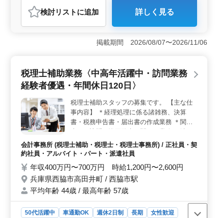
弁護士・法律事務所
検討リスト
に追加
詳しく見る
おすすめポイント
＜アットホームな職場環境＞ 本求人は、地域に密着
し、アットホームな雰囲気の法律事務所での募集です。
掲載期間 2026/08/07〜2026/11/06
個人案件から企業案件まで幅広く扱い、新野駅からアク
セスが良く、地域社会への貢献と仕事の両立が期待でき
ます。 ＜多様な案件に携われる環境＞ 企業顧問か
税理士補助業務〈中高年活躍中・訪問業務
ら家庭問題まで、幅広い案件を担当できる環境が整って
経験者優遇・年間休日120日〉
います。経験を活かしながら新たな領域にも挑戦できる
魅力があります。また、社会保険完備など待遇面も充実
税理士補助スタッフの募集です。 【主な仕
しています。 ＜キャリアの成長＞ 経験を尊重する
事内容】 ＊経理処理に係る諸雑務、決算
文化があり、今までの経験を存分に活かせる環境です。
個人の希望や条件を考慮して仕事内容や待遇面を調整で
書・税務申告書・届出書の作成業務 ＊関与
きるので、自身のキャリアパスを築く上で大きな柔軟性
先への訪問、巡回監査に関する業務 ＊清
があります。
掃、電話応対、接客 ＊会計データ入力、書
会計事務所 (税理士補助・税理士・税理士事務所) / 正社員・契
類作成（エクセル、ワード） ※専用ソフト
約社員・アルバイト・パート・派遣社員
の使用方法は指導します。 ◎50代以上のベ
年収400万円〜700万円 時給1,200円〜2,600円
テラン経験者・シニア世代大歓迎の企業で
兵庫県西脇市高田井町 / 西脇市駅
す。是非ご応募下さい。
平均年齢 44歳 / 最高年齢 57歳
50代活躍中
車通勤OK
週休2日制
長期
女性歓迎