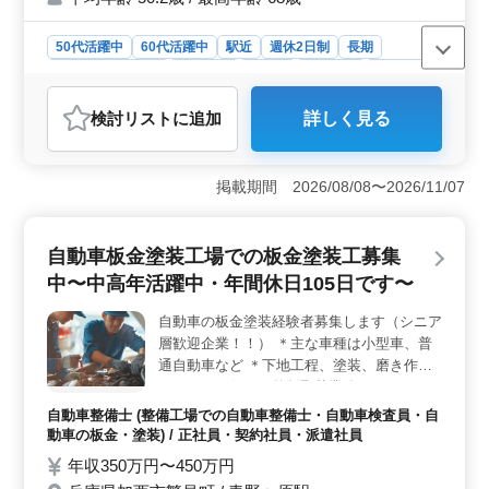
おります☆
50代活躍中
60代活躍中
駅近
週休2日制
長期
残業なし・少なめ
男性歓迎
正社員
契約社員
業務委託
弁護士・法律事務所
検討リスト
に追加
詳しく見る
おすすめポイント
＜専門性の強化＞ 当弁護士事務所は、民事事件を得意
とし、破産や交通事故など幅広い分野に精通していま
掲載期間 2026/08/08〜2026/11/07
す。経験豊富な法律専門家が円滑かつ確実に解決に導き
ます。今までの専門知識を最大限に発揮でき、成長の機
会が豊富な環境です。 ＜働きやすい環境＞ 駅近で
自動車板金塗装工場での板金塗装工募集
週休2日制の労働環境が整っており、残業は少なめです。
中〜中高年活躍中・年間休日105日です〜
50代以上も活躍中なので、経験者にとって理想的な職場
です。充実したの福利厚生と社会保険完備で、仕事に集
自動車の板金塗装経験者募集します（シニア
中できる環境が整っています。 ＜信頼性と安定性
層歓迎企業！！） ＊主な車種は小型車、普
＞ 弁護士費用は事務所負担可能で、社会保険完備など
充実の待遇が用意されています。給与も年収700万円〜
通自動車など ＊下地工程、塗装、磨き作業
1500万円程度で、安定感のある企業でのキャリアを築く
＊フレーム修正、外版取替業務 ＊コーティ
絶好の機会です。
ング業務、部品交換、納車引取など 今まで
自動車整備士 (整備工場での自動車整備士・自動車検査員・自
の経験を活かして頂ける方・安定したお仕事
動車の板金・塗装) / 正社員・契約社員・派遣社員
を求めている方 現在50歳以上も活躍してい
年収350万円〜450万円
る企業です、車体整備士資格保有者優遇致し