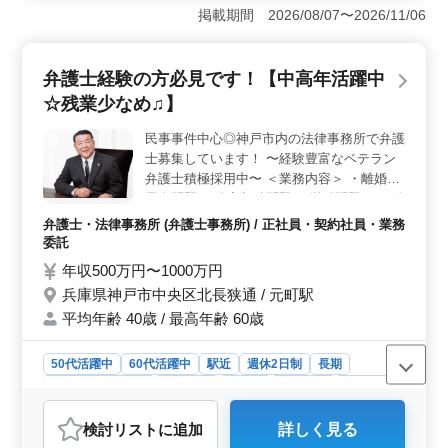
業が少なめという働きやすい環境が特徴です。また、社
掲載期間 2026/08/07〜2026/11/06
会保険完備やリラックスできる雰囲気が整っており、ス
トレスの少ない職場環境になっています。 ＜業務内
容に基づく理由＞ 幅広い法律分野での業務を手がける
弁護士経験の方必見です！【中高年活躍中
ことができます。遺産相続、労働問題、刑事事件など多
☆残業少なめ♫】
岐にわたる案件に携わることで、経験を積むチャンスが
あります。また、話しやすい雰囲気の中で仕事に臨める
民事事件中心◎神戸市内の法律事務所で弁護
ため、クライアントとのコミュニケーションも円滑で
士募集しています！ 〜経験豊富なベテラン
す。 ＜年齢層に基づく理由＞ 50代や60代も活躍で
きる環境が整っており、経験豊富なベテラン弁護士の採
弁護士積極採用中〜 ＜業務内容＞ ・離婚、
用も積極的です。年齢に関係なく、貢献できる職場で
男女問題 ・遺産相続問題 ・労働問題 ・不動
す。
産問題 ・企業法務 ・刑事事件 ＜特徴＞ ・
弁護士・法律事務所 (弁護士事務所) / 正社員・契約社員・業務
週休2日 ・残業少なめ 週休2日＆残業少なめ
委託
だから働きやすさ抜群◎ ぜひ皆様のご応募
年収500万円〜1000万円
お待ちしております♫
兵庫県神戸市中央区北長狭通 / 元町駅
平均年齢 40歳 / 最高年齢 60歳
50代活躍中
60代活躍中
駅近
週休2日制
長期
残業なし・少なめ
男性歓迎
正社員
契約社員
業務委託
弁護士・法律事務所
検討リスト
に追加
詳しく見る
おすすめポイント