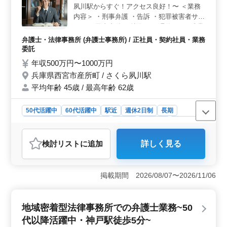
夙川駅からすぐ！アクセス良好！〜 ＜業務
ップにつながります。さらに、希望条件や待遇も相談可
能なので、自分のキャリアに合った環境を築けるでしょ
内容＞ ・刑事弁護 ・告訴 ・犯罪被害者サポ
う。
ート ・民事事件 ＜特徴＞ ・週休2日 ・残業
少なめ ・交通費支給 相談しやすい雰囲気づ
弁護士・法律事務所 (弁護士事務所) / 正社員・契約社員・業務
くりに努めております♫ 現在50歳以上も活
委託
躍している企業です。 ぜひ今までの経験を
年収500万円〜1000万円
活かして頂ける方、ご応募お待ちしておりま
兵庫県西宮市産所町 / さくら夙川駅
す☆
平均年齢 45歳 / 最高年齢 62歳
50代活躍中
60代活躍中
駅近
週休2日制
長期
残業なし・少なめ
男性歓迎
正社員
契約社員
業務委託
弁護士・法律事務所
検討リスト
に追加
詳しく見る
おすすめポイント
＜弁護士業務の幅広さ＞ 西宮市での法律事務所募集。
刑事弁護、告訴、犯罪被害者サポート、民事事件など、
掲載期間 2026/08/07〜2026/11/06
幅広い業務に携われます。経験豊富な方にとって新しい
挑戦の場。アクセス良好で、夙川駅から近く、通勤も便
利です。 ＜働きやすい環境と特徴＞ 週休2日制度や
地域密着型法律事務所での弁護士業務~50
残業少なめ、交通費支給など、働きやすい環境が整って
代以降活躍中・神戸駅徒歩5分~
います。相談しやすい雰囲気で、50代以上の経験者も活