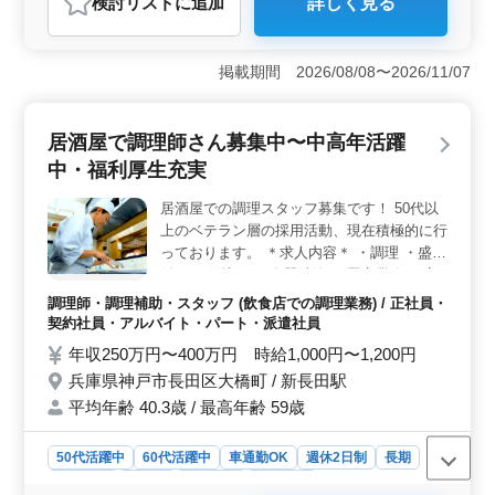
検討リスト
に追加
詳しく見る
おすすめポイント
＜コンサルティング経験者歓迎・残業少なめ＞ 税理士
補助スタッフを積極募集中です。コンサルティング業務
掲載期間 2026/08/08〜2026/11/07
経験者を歓迎し、残業時間も少なめですので、ワークラ
イフバランスを大切にしながら活躍できる環境です。是
非、ご応募ください。 ＜経験を活かす＞ 会計事務
居酒屋で調理師さん募集中〜中高年活躍
所経験が5年以上ある方からのご応募をお待ちしていま
中・福利厚生充実
す。業務内容はパソコンを使った各種帳簿の作成や会計
監査、税務指導など幅広いものですが、経験を活かして
居酒屋での調理スタッフ募集です！ 50代以
スムーズに業務に取り組める環境が整っています。
上のベテラン層の採用活動、現在積極的に行
＜シニア世代の活躍＞ 当社では50代以上のベテラン経
験者が活躍しています。ベテランの方々が経験を活か
っております。 ＊求人内容＊ ・調理 ・盛り
し、新しい環境で活躍する姿をサポートします。是非、
付け ・仕込み ・食器洗浄 ・厨房業務 ・店
シニア世代の方々からのご応募をお待ちしています。
内清掃 ・調理補助 備考 ・社会保険完備 ・
調理師・調理補助・スタッフ (飲食店での調理業務) / 正社員・
勤務時間応相談 ・50代、60代の採用実績あ
契約社員・アルバイト・パート・派遣社員
り まずお気軽にお問い合わせください
年収250万円〜400万円 時給1,000円〜1,200円
兵庫県神戸市長田区大橋町 / 新長田駅
平均年齢 40.3歳 / 最高年齢 59歳
50代活躍中
60代活躍中
車通勤OK
週休2日制
長期
女性歓迎
正社員
契約社員
派遣社員