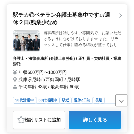
いただきます。また未経験分野への挑戦も積極的にサポ
ートし、個人案件の受任も可能です。シニア層が積極的
駅チカ◎ベテラン弁護士募集中です♫/週
に活躍中で、今までの経験を存分に発揮できる環境が整
休２日/残業少なめ
っています。 ＜柔軟な勤務環境＞ 勤務時間は応相
談で、経験者の方の希望に合わせた働き方が可能です。
当事務所は話しやすい雰囲気で、お話いただ
また、週休2日で、ストレスなく業務に取り組めます。充
けるように心がけております☆ また、リラ
実した福利厚生や社会保険完備も整っており、安心して
お仕事に専念できる環境です。
ックスして仕事に臨める環境が整っておりま
す♫ 〜業務内容〜 ・遺産相続問題 ・離婚、
男女問題 ・交通事故問題 ・消費者問題 ・労
弁護士・法律事務所 (弁護士事務所) / 正社員・契約社員・業務
働問題 ・不動産問題 ・刑事事件 等 〜備
委託
考〜 ・週休2日制 ・社会保険完備 お気軽に
年収600万円〜1000万円
お問い合わせください。 ご応募お待ちして
兵庫県尼崎市西御園町 / 尼崎駅
おります♪
平均年齢 43歳 / 最高年齢 60歳
50代活躍中
60代活躍中
駅近
週休2日制
長期
残業なし・少なめ
男性歓迎
正社員
契約社員
業務委託
弁護士・法律事務所
検討リスト
に追加
詳しく見る
おすすめポイント
＜働きやすさに基づく理由＞ 本求人は、週休2日制や残