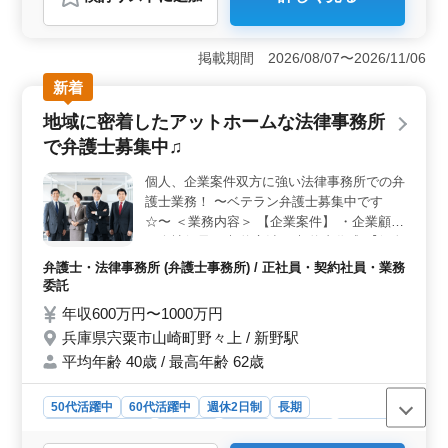
おすすめポイント
＜ベテラン活躍中＞ 中高年の方々が多数活躍してお
り、経験豊富な方々が安定した職場環境で働いていま
掲載期間 2026/08/07〜2026/11/06
す。豊富な知識と経験を持った方々との協力体制が整っ
新着
ており、お互いが刺激し合いながら成長できる環境で
す。 ＜充実の働きやすさ＞ 完全週休2日制を導入
地域に密着したアットホームな法律事務所
し、長期休暇も取得可能です。また、駅近の便利な立地
で弁護士募集中♫
に加えて、車通勤も可能なため、通勤にかかるストレス
を軽減できます。女性の方も歓迎しており、働きやすい
個人、企業案件双方に強い法律事務所での弁
環境が整っています。 ＜ベテラン経験者優遇＞ 会
護士業務！ 〜ベテラン弁護士募集中です
計事務所での勤務経験が5年以上ある方や有資格者は、条
件面で優遇されます。経験や資格を活かして、さらなる
☆〜 ＜業務内容＞ 【企業案件】 ・企業顧問
キャリアアップを目指す方に最適な環境です。
・会社役員 ・契約交渉 ・契約書作成 【個人
案件】 ・不動産、金銭問題 ・交通事故 ・離
弁護士・法律事務所 (弁護士事務所) / 正社員・契約社員・業務
婚、相続 ・遺言書問題 ・家庭問題 ・内容証
委託
明郵便作成 〜備考〜 ・週休2日制 ・社会保
年収600万円〜1000万円
険完備 担当事件は今までの経験を考慮しま
兵庫県宍粟市山崎町野々上 / 新野駅
す！ 希望条件・待遇相談して下さい！
平均年齢 40歳 / 最高年齢 62歳
50代活躍中
60代活躍中
週休2日制
長期
残業なし・少なめ
男性歓迎
正社員
契約社員
業務委託