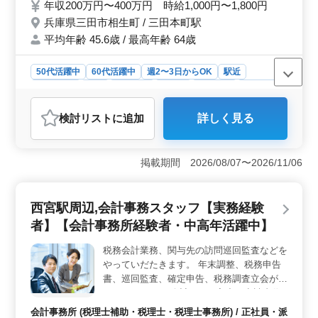
年収200万円〜400万円 時給1,000円〜1,800円
築くための基盤を整えています。
ております！
兵庫県三田市相生町 / 三田本町駅
平均年齢 45.6歳 / 最高年齢 64歳
50代活躍中
60代活躍中
週2〜3日からOK
駅近
週休2日制
長期
女性歓迎
正社員
契約社員
派遣社員
アルバイト・パート
介護福祉士・介護スタッフ
検討リスト
に追加
詳しく見る
おすすめポイント
＜安定した勤務条件＞ 当施設では週休2日制を採用し、
従業員の健康と働きやすさを重視しています。さらに駅
掲載期間 2026/08/07〜2026/11/06
徒歩圏内に位置するため交通の便も良好で通勤時間を短
縮できます。これらの条件が整うことで従業員は安心し
て働くことができ、仕事に集中することができま
西宮駅周辺,会計事務スタッフ【実務経験
す。 ＜幅広い雇用形態＞ 当施設では正社員からア
者】【会計事務所経験者・中高年活躍中】
ルバイト、パート、派遣社員まで多様な雇用形態を用意
しています。週2〜3日からの勤務も可能であり、家庭や
税務会計業務、関与先の訪問巡回監査などを
個人のスケジュールに合わせて柔軟に働くことができま
やっていだたきます。 年末調整、税務申告
す。これによりライフスタイルに合わせた働き方が実現
できます。 ＜経験者優遇＞ 介護経験1年以上やヘル
書、巡回監査、確定申告、税務調査立会が主
パー2級以上の資格をお持ちの方を歓迎し、さらなるキャ
となります。 ・会計データ入力、申請書作
リアアップを目指す方を支援します。当施設では経験者
成業務 ・財務諸表、試算表の作成業務 ・交
会計事務所 (税理士補助・税理士・税理士事務所) / 正社員・派