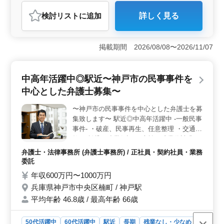
アルバイト・パート
調理師・調理補助・スタッフ
検討リスト
に追加
詳しく見る
おすすめポイント
＜福利厚生と働きやすさ＞ この職場は、福利厚生が充
実しており、社会保険完備で安心して長期間働ける環境
掲載期間 2026/08/08〜2026/11/07
です。また、勤務時間は応相談で、週休2日制を採用して
いるため、ワークライフバランスを保ちやすいで
す。 ＜アクセスと通勤の利便性＞ 勤務地は兵庫県
中高年活躍中◎駅近〜神戸市の民事事件を
神戸市長田区に位置し、車通勤も可能であり、通勤の選
中心とした弁護士募集〜
択肢が多様なため、さまざまなライフスタイルに対応可
能です。 ＜経験を活かせる職場環境＞ この居酒屋
〜神戸市の民事事件を中心とした弁護士を募
では、調理経験3年以上の経験者を求めており、50代、60
集致します〜 駅近◎中高年活躍中 -一般民事
代の採用実績があります。ベテラン層が活躍中であり、
これまでの経験を活かしてスキルを伸ばせる環境が整っ
事件- ・破産、民事再生、任意整理 ・交通事
ています。
故 ・賃貸、連帯保証 ・未払い残業代請求 ・
不動産問題 ・売買代金請求 ・B型肝炎訴訟
弁護士・法律事務所 (弁護士事務所) / 正社員・契約社員・業務
・債権回収 ・消費者事件 ・過払い金問題 ・
委託
マンション法に関する紛争 ・高齢者・障害
年収600万円〜1000万円
者の虐待 ・高齢者・障害者の財産管理 解決
兵庫県神戸市中央区楠町 / 神戸駅
のための方法が見つかるかもしれません相談
平均年齢 46.8歳 / 最高年齢 66歳
してみてください！ 現在50歳以上も活躍し
ている企業です。 ぜひ今までの経験を活か
して頂ける方のご応募お待ちしております♪
50代活躍中
60代活躍中
駅近
長期
残業なし・少なめ