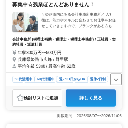
募集中☆残業ほとんどありません！
も少なめ、アットホームな環境でお客様の法的ニーズに
応えるやりがいあるお仕事です。 ＜魅力の待遇と福
＼姫路市内にある会計事務所事務所／ 入社
利厚生＞ 給与は年収900万円〜1200万円程度です。社
後は、能力やスキルに合わせてお仕事をお任
会保険完備や個人受任可能、弁護士費用の事務所負担な
ど充実の福利厚生が整っています。経験を活かして新し
せしていきますので、ブランクがある方も安
い挑戦ができる環境です。
心です◯ 【業務内容】 ・仕訳、記帳代行 ・
電話、来客応対 ・年末調整、給与計算 ・決
会計事務所 (税理士補助・税理士・税理士事務所) / 正社員・契
算業務 ・申告書作成 ・月次巡回監査等 【ポ
約社員・派遣社員
イント】 ＊シニア層の採用、積極的に活動
年収300万円〜500万円
中 ＊アットホーム ＊残業ほとんどなし 年齢
兵庫県姫路市広峰 / 野里駅
は選考対象になりませんので、皆様のご応募
平均年齢 53歳 / 最高年齢 62歳
どしどしお待ちしております！
50代活躍中
60代活躍中
週2〜3日からOK
週休2日制
長期
残業なし・少なめ
女性歓迎
正社員
契約社員
派遣社員
会計事務所
検討リスト
に追加
詳しく見る
おすすめポイント
＜働きやすさ＞ 兵庫県姫路市広峰に位置する会計事務
所では週2〜3日からの勤務や週休2日制、残業がほとんど
掲載期間 2026/08/07〜2026/11/06
ない労働環境が整っています。特にシニア層の方々の採
用に積極的であり、アットホームな雰囲気の中で働けま