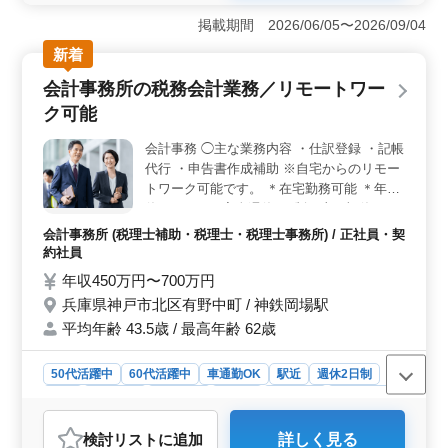
暇もあり、プライベートの時間を確保しながら働けるた
掲載期間 2026/06/05〜2026/09/04
め、長く続けやすい職場です。 ＜調剤経験を活かせ
る＞ 受付や会計、検品、レセプト業務など調剤薬局事
新着
務全般を担当します。これまで培った診療報酬請求の経
会計事務所の税務会計業務／リモートワー
験を活かし、ブランクがある方もスキルを発揮できる仕
事です。 ＜通勤便利＋安心待遇＞ 車通勤が可能で
ク可能
通勤負担を抑えられる環境です。交通費支給や賞与、社
会保険など福利厚生も整っており、安心して長く働ける
会計事務 ◯主な業務内容 ・仕訳登録 ・記帳
環境です。
代行 ・申告書作成補助 ※自宅からのリモー
トワーク可能です。 ＊在宅勤務可能 ＊年間
休日125日 ＊完全週休2日制（土日祝休み）
＊賞与あり ＊交通費支給 ＊駅チカ 積み重ね
会計事務所 (税理士補助・税理士・税理士事務所) / 正社員・契
てきた経験を活かして即戦力となれます。
約社員
まだまだ現役で活躍したい方、ぜひご応募く
年収450万円〜700万円
ださい！
兵庫県神戸市北区有野中町 / 神鉄岡場駅
平均年齢 43.5歳 / 最高年齢 62歳
50代活躍中
60代活躍中
車通勤OK
駅近
週休2日制
長期
女性歓迎
男性歓迎
正社員
契約社員
会計事務所
おすすめポイント
検討リスト
に追加
詳しく見る