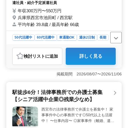
の方々が自身の専門知識や技術を活かし、より良いサー
通費全額支給 ・駅近 ・車通勤可 ・土曜日・
遣社員・紹介予定派遣社員
ビスを提供できるよう環境を整えています。
日曜日の週休2日制、祝日、年末年始、夏季
年収300万円〜550万円
等休日です
兵庫県西宮市池田町 / 西宮駅
平均年齢 39.8歳 / 最高年齢 66歳
50代活躍中
60代活躍中
車通勤OK
週休2日制
長期
残業なし・少なめ
男性歓迎
正社員
派遣社員
紹介予定派遣社員
会計事務所
検討リスト
に追加
詳しく見る
おすすめポイント
＜会計事務のプロとして活躍＞ 実務経験を活かして、
税務会計業務や関与先の訪問巡回監査などの業務に携わ
掲載期間 2026/08/07〜2026/11/06
れます。年末調整や税務申告書の作成など、幅広い会計
業務に挑戦できます。 ＜中高年の方も大歓迎＞ 中
高年の方々が活躍中であり、会計事務所経験者の方に特
駅徒歩6分！法律事務所での弁護士募集
に適した環境です。経験豊富な方々が活躍する職場で、
【シニア活躍中企業◎残業少なめ】
安心して長く働けます。 ＜働きやすい環境＞ 週休2
日制で残業は少なめの職場です。交通費全額支給や駅近
西宮市の法律事務所で弁護士を募集中！ 家
で通勤も便利にできます。土日祝日を含む年間休日124日
事事件中心の事務所です◎50代以上も活躍
で、メリハリのある働き方が可能です。
中！ 〜仕事内容〜 ◎家事事件（離婚、遺
言、相続、遺産分割、財産管理契約等） ◎