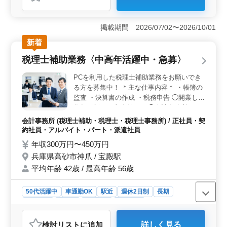
＜経験を活かせる会計・税務業務＞ 仕訳登録や記帳代
行、申告書作成補助を担当します。会計事務所での経験
を活かし、即戦力として活躍できます。 ＜完全週休2
掲載期間 2026/07/02〜2026/10/01
日制・年間休日125日で働きやすい＞ 完全週休2日制
（土日祝休み）で、年間休日は125日あります。しっかり
新着
休みを確保しながら、プライベートの時間も大切にして
税理士補助業務〈中高年活躍中・急募〉
働けます。 ＜在宅勤務OK＆通勤しやすい環境＞ リ
モートワークが可能で、自宅から勤務できます。駅チカ
PCを利用した税理士補助業務をお願いでき
で通勤しやすく、車通勤も可能です。交通費支給、賞与
る方を募集中！ ＊主な仕事内容＊ ・帳簿の
ありと待遇面も整っており、働きやすい環境です。
監査 ・決算書の作成 ・税務申告 ◯開業して
数年の新しい事務所です ◯会計事務所での
勤務経験ある方優遇します ◯有資格者の方
会計事務所 (税理士補助・税理士・税理士事務所) / 正社員・契
は条件面優遇します ☆50代以上のシニア世
約社員・アルバイト・パート・派遣社員
代が活躍している企業です。ベテラン経験者
年収300万円〜450万円
の方、是非ご応募下さい！
兵庫県高砂市神爪 / 宝殿駅
平均年齢 42歳 / 最高年齢 56歳
50代活躍中
車通勤OK
駅近
週休2日制
長期
女性歓迎
正社員
契約社員
派遣社員
アルバイト・パート
会計事務所
検討リスト
に追加
詳しく見る