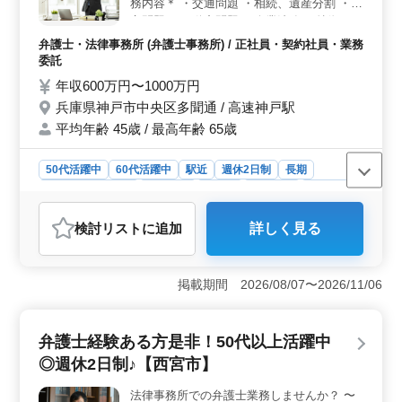
とアクセスの良い好立地で通勤も便利です。
務内容＊ ・交通問題 ・相続、遺産分割 ・遺
言問題 ・不動産問題 ・企業法務 ＊特徴＊
・週休2日 ・交通費全額支給 ・アットホー
弁護士・法律事務所 (弁護士事務所) / 正社員・契約社員・業務
ムな環境♫ 担当事件は今までの経験を考慮
委託
します！ 希望条件・待遇相談して下さい！
年収600万円〜1000万円
皆様のご応募おまちしております☆
兵庫県神戸市中央区多聞通 / 高速神戸駅
平均年齢 45歳 / 最高年齢 65歳
50代活躍中
60代活躍中
駅近
週休2日制
長期
残業なし・少なめ
男性歓迎
正社員
契約社員
業務委託
弁護士・法律事務所
検討リスト
に追加
詳しく見る
おすすめポイント
＜弁護士業務の魅力＞ 本求人は、弁護士業務で多岐に
わたる案件を扱える点が魅力です。交通問題から不動産
掲載期間 2026/08/07〜2026/11/06
問題まで、幅広い案件に携わることができます。さら
に、企業法務まで幅広く経験を活かせる環境が整ってい
ます。 ＜働きやすさ＞ 週休2日制や残業少なめな
弁護士経験ある方是非！50代以上活躍中
ど、ワークライフバランスを重視した働き方が可能で
◎週休2日制♪【西宮市】
す。交通費全額支給やアットホームな職場環境も嬉しい
ポイントです。 ＜キャリアの伸びしろ＞ 経験やス
法律事務所での弁護士業務しませんか？ 〜
キルを活かした案件を担当できるため、自身のスキルア