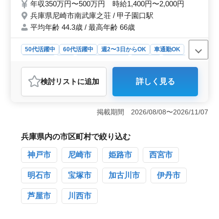
年収350万円〜500万円 時給1,400円〜2,000円
用者さまが自分らしく輝けるよう、一緒にお
兵庫県尼崎市南武庫之荘 / 甲子園口駅
手伝いしませんか？ ご応募お待ちしており
平均年齢 44.3歳 / 最高年齢 66歳
ます。
50代活躍中
60代活躍中
週2〜3日からOK
車通勤OK
週休2日制
長期
残業なし・少なめ
女性歓迎
正社員
契約社員
アルバイト・パート
看護師
検討リスト
に追加
詳しく見る
おすすめポイント
＜50代以上の看護師が活躍中！60代の新規採用実績もあ
り♪＞ 尼崎市のデイサービスでは、経験豊富な看護師さ
掲載期間 2026/08/08〜2026/11/07
んが大活躍しています。特に50代以上の方々が多く、そ
の経験と知識を活かして利用者の方々に安心と笑顔を届
けています。また、60代の看護師さんの新規採用実績も
兵庫県内の市区町村で絞り込む
あり、年齢に関係なく活躍の場が広がっています。
神戸市
尼崎市
姫路市
西宮市
＜個性を尊重する職場＞ デイサービスでは利用者の
方々が自分らしく輝けるよう、個性を尊重したサービス
が提供されています。看護師さんもその一翼を担い、利
明石市
宝塚市
加古川市
伊丹市
用者の方々と共に笑顔で過ごす時間をサポートしていま
す。土曜日勤務が可能な方は優遇されるなど、働きやす
芦屋市
川西市
い環境が整っています。 ＜多彩な業務内容＞ デイ
サービスでの看護師業務は多岐にわたります。バイタル