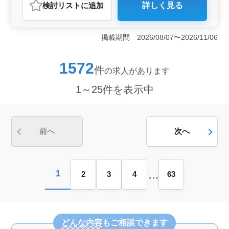
検討リスト
に追加
詳しく見る
おすすめポイント
＜ベテラン弁護士募集＞ 経験豊富な弁護士を50代以上
から積極的に募集。 20年以上の経験を活かし、労働問
掲載期間 2026/08/07〜2026/11/06
題や住環境、保険・年金・社会保障など多岐にわたる案
件に携わりませんか？個人受任可能で、交通費も実費支
給。 ＜豊富な担当案件＞ 労働問題や住環境、保
1572
件
の求人があります
険・年金・社会保障など、法的手続や成年後見まで多彩
な案件が魅力。 迅速で丁寧な対応が求められ、問題解
1～25件を表示中
決に向けたプロフェッショナルが必要です。 ＜働き
やすい環境＞ 残業が少なく、週休2日制でワークライフ
バランスが実現。 問題に対して柔軟かつ質の高いサー
ビスを提供できる環境が整っています。 ＜法律事務
所の特徴＞ 平均年齢43.5歳で男女比も均等な組織。60
前へ
次へ
人の従業員が一丸となり業務にに携わり、多様性が尊重
されるオープンな環境です。
…
1
2
3
4
63
どんな内容
もご相談できます