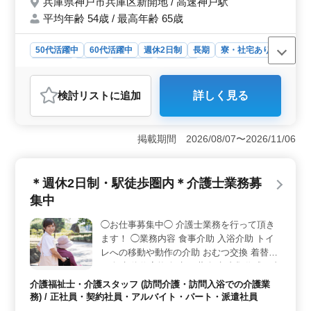
兵庫県神戸市兵庫区新開地 / 高速神戸駅
他関連業務 ＊備考＊ 資格手当支給・単身赴
平均年齢 54歳 / 最高年齢 65歳
任宿舎完備・週休2日制・社会保険完備 1級
土木施工管理技士資格必須になります！ お
気軽にご相談ください！
50代活躍中
60代活躍中
週休2日制
長期
寮・社宅あり
女性歓迎
正社員
契約社員
派遣社員
建設コンサルタント
検討リスト
に追加
詳しく見る
おすすめポイント
＜ベテランの経験を若手に伝える＞ 中高年の方々が豊
富な経験を持ち、若手に技術や知識を伝授する環境が整
掲載期間 2026/08/07〜2026/11/06
っています。チーム全体でのメンターシップや研修制度
を通じて、新たなエネルギーを注ぎ込みながら、業務を
より充実させていくことができます。 ＜快適な労働
＊週休2日制・駅徒歩圏内＊介護士業務募
環境を提供＞ 単身用宿舎の完備や資格手当の支給な
集中
ど、労働者の生活をサポートする施策が整っています。
週休2日制を採用し、仕事とプライベートの両立が図れる
◯お仕事募集中◯ 介護士業務を行って頂き
環境を提供しています。安心して長期間働くことができ
ます！ ◯業務内容 食事介助 入浴介助 トイ
る制度が整っており、働きやすさを重視した労働環境が
整っています。 ＜関西地域でのキャリア構築が可能
レへの移動や動作の介助 おむつ交換 着替え
＞ 関西地方全域での案件があるため、地域密着型のキ
の介助 体位変換介助 服薬介助 書類作成、書
ャリアを築くことができます。充実の福利厚生ととも
類整理 等 ◯備考 週休2日制 駅徒歩圏内 ベ
介護福祉士・介護スタッフ (訪問介護・訪問入浴での介護業
に、キャリアの成長を支援する環境が整っています。仕
テラン経験者歓迎 年齢ではなくベテラン経
務) / 正社員・契約社員・アルバイト・パート・派遣社員
事に集中できる環境を提供し、関西地域でのキャリアを
験者を求めてます！ 皆様のご応募お待ちし