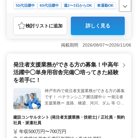
50代活躍中
60代活躍中
週2〜3日からOK
車通勤OK
週休2日制
長期
女性歓迎
正社員
契約社員
派遣社員
アルバイト・パート
介護福祉士・介護スタッフ
検討リスト
に追加
詳しく見る
おすすめポイント
＜マイカー通勤可能＞ 自家用車での通勤が可能であ
り、公共交通機関に頼らずに通勤できる利便性がありま
掲載期間 2026/08/07〜2026/11/06
す。これにより通勤時間の短縮や天候に左右されない移
動が可能となり、働きやすさが向上します。 ＜アッ
トホームな雰囲気＞ スタッフ全員が明るく、温かい雰
発注者支援業務ができる方の募集！中高年
囲気の中で働ける環境が整っています。コミュニケーシ
活躍中◯単身用宿舎完備◯培ってきた経験
ョンが活発であり、助け合いの精神が根付いています。
新人の方もすぐに馴染めるような雰囲気が魅力的で
を若手に！
す。 ＜介護業務の幅広さ＞ グループホームでの介
護業務は食事介助やレクリエーション、リハビリテーシ
神戸市内で発注者支援業務ができる方の募集
ョンサポートなど様々な業務に携わります。またサービ
です！ ベテランシニア層活躍中☆ ー発注者
ス利用者の家族とのコミュニケーションや相談も大切な
支援業務ー 道路、橋梁、河川、ダム 等 ◎主
仕事の一環です。
なエリア：関西地方全域案件ございます◎
【業務内容】 ・発注者支援業務(工事監督支
建設コンサルタント (発注者支援業務・技術士) / 正社員・契約
援業務) ・工事管理(品質・工程・安全)、施
社員・派遣社員
工計画、積算、設計変更 ・現場での打ち合
年収500万円〜700万円
わせ、CAD操作あり ・資料作成業務 ・その