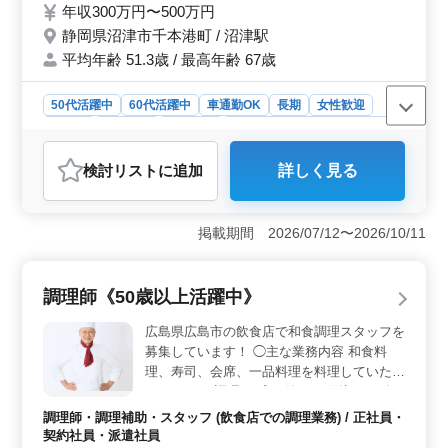
年収300万円〜500万円
ます。
静岡県沼津市千本港町 / 沼津駅
平均年齢 51.3歳 / 最高年齢 67歳
50代活躍中
60代活躍中
車通勤OK
長期
女性歓迎
正社員
契約社員
派遣社員
調理師・調理補助・スタッフ
おすすめポイント
検討リスト
に追加
詳しく見る
＜通勤の利便性＞ 静岡県沼津市でのマイカー通勤が可
能な職場です。公共交通機関に依存せず、自分のペース
で通勤が快適になります。さらに、通勤手当が実費支給
掲載期間 2026/07/12〜2026/10/11
されるため、交通費の負担も軽減されるのが魅力で
す。 ＜働きやすさ＞ 和食調理に関する幅広い業務
が経験でき、調理経験1年以上あれば応募可能です。正社
調理師《50歳以上活躍中》
員、契約社員、派遣社員と雇用形態も選べるため、自分
に合った働き方が選べ、キャリアアップの道も広がりま
広島県広島市の飲食店で和食調理スタッフを
す。 ＜年齢層の多様性＞ 60代以上も積極的に採用
募集しています！ ◯主な業務内容 和食料
しており、50代や60代の方が活躍中です。年齢に関係な
理、寿司、会席、一品料理を料理していただ
く経験を活かせる職場で、ベテラン層にも適した環境が
きます。 ・調理 ・盛り付け ・仕込み ・食
整っています。
器洗浄、清掃 ・厨房業務 ・調理補助 ＊マイ
調理師・調理補助・スタッフ (飲食店での調理業務) / 正社員・
カー通勤可：無料駐車場あり ＊福利厚生完
契約社員・派遣社員