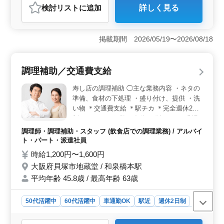
検討リスト
に追加
詳しく見る
おすすめポイント
＜シニア世代が活躍中＞ シニア世代が年齢関係なく活
躍中です。これまでのキャリアを活かして即戦力となれ
掲載期間 2026/05/19〜2026/08/18
る職場です。ブランクがある方でも問題ありませ
ん。 ＜調理経験を活かせる業務内容＞ 寿司店での
調理業務を担当します。寿司の握りや巻物、刺身や料理
調理補助／交通費支給
の盛り付け、寿司全般の仕込みなど、これまでの調理経
験を活かせる仕事内容です。 ＜通勤しやすく安心し
寿し店の調理補助 ◯主な業務内容 ・ネタの
て働ける環境＞ 西新駅から徒歩圏内の職場です。交通
準備、食材の下処理 ・盛り付け、提供 ・洗
費支給、賞与、社会保険完備など待遇面も整っており、
い物 ＊交通費支給 ＊駅チカ ＊完全週休2日
安心して働きやすい環境です。
制 これまでの経験を存分に発揮できる職場
です！ 厨房を支えてくださる方、ぜひご応
調理師・調理補助・スタッフ (飲食店での調理業務) / アルバイ
募ください！
ト・パート・派遣社員
時給1,200円〜1,600円
大阪府貝塚市地蔵堂 / 和泉橋本駅
平均年齢 45.8歳 / 最高年齢 63歳
50代活躍中
60代活躍中
車通勤OK
駅近
週休2日制
長期
残業なし・少なめ
女性歓迎
男性歓迎
派遣社員
アルバイト・パート
調理師・調理補助・スタッフ