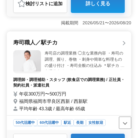
検討リスト
に追加
詳しく見る
おすすめポイント
＜無理なく働ける環境＞ 完全週休2日制に加え、年間休
日120日を確保しており、しっかり休みを取りながら働け
掲載期間 2026/05/21〜2026/08/20
る環境です。残業は基本的になく、仕事とプライベート
を両立しながら無理なく働けます。 ＜経験を活かせ
るキッチン業務＞ 寿司やしらす料理店で、寿司の調理
寿司職人／駅チカ
や仕込み、鮮魚など水産物の加工、材料の管理・発注、
厨房清掃などを担当します。これまで培ってきた調理経
寿司店の調理業務 ◯主な業務内容 ・寿司の
験を活かしながら働ける環境で、和食や鮮魚加工の技術
調理、握り、巻物 ・刺身や簡単な料理もの
を発揮しやすい職場です。 ＜安心して働ける環境
の盛り付け ・寿司全般の仕込み ＊駅チカ ＊
＞ 交通費支給があり、毎日の通勤負担を抑えながら勤
交通費支給 ＊賞与あり シニアのベテラン寿
務できます。雇用・労災・健康・厚生年金を完備してい
司職人が活躍中！ あなたもぜひ当店で活躍
るため、安心して長く働ける環境です。
調理師・調理補助・スタッフ (飲食店での調理業務) / 正社員・
しませんか？
契約社員・派遣社員
年収300万円〜500万円
福岡県福岡市早良区西新 / 西新駅
平均年齢 43.3歳 / 最高年齢 65歳
50代活躍中
60代活躍中
駅近
長期
女性歓迎
男性歓迎
正社員
契約社員
派遣社員
調理師・調理補助・スタッフ