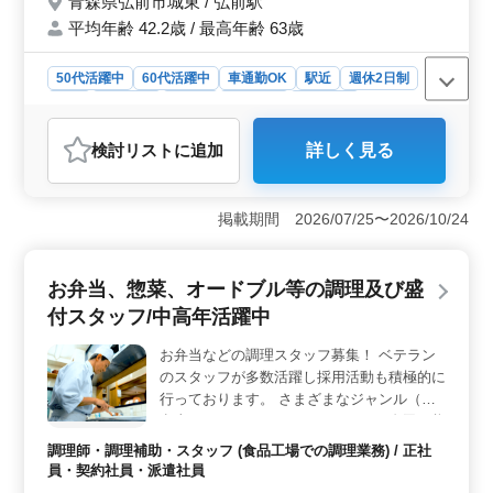
青森県弘前市城東 / 弘前駅
平均年齢 42.2歳 / 最高年齢 63歳
50代活躍中
60代活躍中
車通勤OK
駅近
週休2日制
長期
女性歓迎
正社員
契約社員
派遣社員
アルバイト・パート
調理師・調理補助・スタッフ
検討リスト
に追加
詳しく見る
おすすめポイント
＜アクセスの便利さ＞ 弘前駅から近く、通勤に便利で
す。車通勤も可能で、アクセスの良さが魅力的で
掲載期間 2026/07/25〜2026/10/24
す。 ＜働きやすい環境＞ 週休2日制で、休日はシフ
ト制を採用しています。働きやすい環境で、長期勤務が
可能です。社会保険完備など福利厚生面も充実していま
お弁当、惣菜、オードブル等の調理及び盛
す。 ＜経験を活かせる職場＞ 調理経験が3年以上あ
付スタッフ/中高年活躍中
る方を募集します。職場では中高年も活躍中です。経験
を活かせ、それを若手に教える機会もあります。ブラン
お弁当などの調理スタッフ募集！ ベテラン
クがある方も歓迎します。
のスタッフが多数活躍し採用活動も積極的に
行っております。 さまざまなジャンル（お
弁当、おにぎり、サンドウィッチ、寿司、惣
菜、オードブル）の調理や盛付を行います。
調理師・調理補助・スタッフ (食品工場での調理業務) / 正社
地元博多の旬食材を使ったお弁当は、評判を
員・契約社員・派遣社員
頂いております。お客様に喜んでいただける