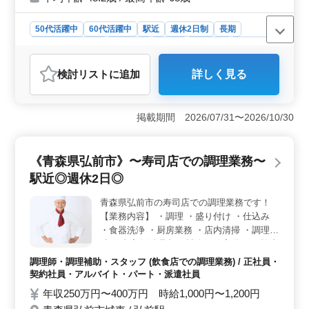
50代活躍中
60代活躍中
駅近
週休2日制
長期
残業なし・少なめ
女性歓迎
正社員
契約社員
派遣社員
調理師・調理補助・スタッフ
検討リスト
に追加
詳しく見る
おすすめポイント
＜経験豊富なスタッフを歓迎＞ 調理師資格を持つ方や
和食調理経験のある方には優遇があります。キッチン業
掲載期間 2026/07/31〜2026/10/30
務全般に加え、寿司のカウンター業務も担当可能で、自
身のスキルを活かして幅広く業務を担当できます。
＜働きやすい環境＞ 駅近で通勤が便利な立地に加え、
《青森県弘前市》〜寿司店での調理業務〜
週休二日制のシフト勤務で、プライベートとの両立がし
駅近◎週休2日◎
やすい環境です。残業が月20時間程度と少なめで、働き
やすい職場です。 ＜シニア世代も活躍中＞ 50代、
青森県弘前市の寿司店での調理業務です！
60代のスタッフが活躍しており、豊富な経験を持つ方が
【業務内容】 ・調理 ・盛り付け ・仕込み
新たに加入してもすぐに馴染める環境です。調理経験が1
年以上ある方には最適な職場で、培ったスキルを次世代
・食器洗浄 ・厨房業務 ・店内清掃 ・調理補
に伝えるチャンスがあります。
助 ＊中高年活躍中 ＊社会保険完備 ＊経験者
優遇 ＊車通勤OK ＊駅近 ＊週休2日 今まで
調理師・調理補助・スタッフ (飲食店での調理業務) / 正社員・
培ってきた経験を若手に教えていきません
契約社員・アルバイト・パート・派遣社員
か？ ブランクのある方もご応募可能！まず
年収250万円〜400万円 時給1,000円〜1,200円
はお気軽にお問い合わせください。