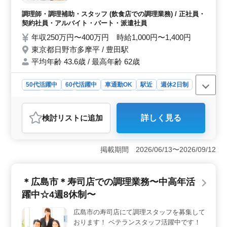
仕込み ・厨房業務 ・店舗運営 など ＊備考
＊ ・週休2日シフト制 ・車通勤可能 ・駅チ
調理師・調理補助・スタッフ (飲食店での調理業務) / 正社員・
カ ・社会保険完備 ・交通費実費支給 ベテラ
契約社員・アルバイト・パート・派遣社員
ンならではのご経験で、店舗を支えていきま
年収250万円〜400万円 時給1,000円〜1,400円
せんか？ まずはお問い合わせください！
東京都日野市多摩平 / 豊田駅
平均年齢 43.6歳 / 最高年齢 62歳
50代活躍中
60代活躍中
車通勤OK
駅近
週休2日制
長期
女性歓迎
正社員
契約社員
派遣社員
アルバイト・パート
調理師・調理補助・スタッフ
検討リスト
に追加
詳しく見る
おすすめポイント
＜経験を活かせる環境＞ 調理経験3年以上ある方向けの
募集です。店舗では経験豊富な中高年も活躍中です。ブ
掲載期間 2026/06/13〜2026/09/12
ランクがある方も歓迎で、技術を再び磨きながら働けま
す。 ＜働きやすさ＞ 正社員からアルバイトまで幅
広い雇用形態を提供しており、週休2日制のシフトでプラ
＊広島市＊寿司店での調理業務〜中高年活
イベートも充実させやすいです。車通勤が可能で、駅か
躍中☆4週8休制〜
ら近いので通勤に便利です。 ＜待遇面の充実＞ 社
会保険完備、交通費実費支給など、福利厚生面も充実し
広島市の寿司店にて調理スタッフを募集して
ております。安心して長期で働ける環境です。
おります！ ベテランスタッフ活躍中です！