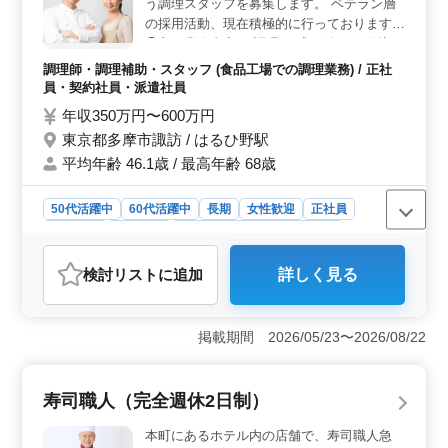
う調理スタッフを募集します。 ベテラン層
遇される点が魅力です。 ＜立地の利便性＞ 銀座駅
の採用活動、現在積極的に行っております。
近くという好立地で通勤が非常に便利です。公共交通機
◯主な業務内容 ・調理 ・盛り付け ・仕込み
関を利用することで、通勤時間を短縮できる点が大きな
・食器洗浄、清掃 ・厨房業務 ・調理補助 調
メリットです。また、通勤手当も実費支給されるため、
調理師・調理補助・スタッフ (食品工場での調理業務) / 正社
理師免許又は栄養士資格保有者の方は条件面
経済的な負担も軽減されます。
員・契約社員・派遣社員
優遇します！ 洋食・和食・寿司・中華な
年収350万円〜600万円
ど、なんらかの調理経験をお持ちの方歓迎し
東京都多摩市諏訪 / はるひ野駅
ます。前職が居酒屋やレストランのキッチン
平均年齢 46.1歳 / 最高年齢 68歳
スタッフという方も活躍しています。 今ま
での経験を活かして、厨房で活躍してみませ
んか？
50代活躍中
60代活躍中
長期
女性歓迎
正社員
契約社員
派遣社員
調理師・調理補助・スタッフ
おすすめポイント
検討リスト
に追加
詳しく見る
＜ベテラン層が活躍できる環境＞ 中高年の方々が積極
的に採用され、経験豊富な方々が活躍中の職場です。ベ
テラン層にとって、自身の経験をフルに活かしながら働
掲載期間 2026/05/23〜2026/08/22
ける環境が整っています。さらに、調理師免許や栄養士
資格がある場合、条件面で優遇されるため、安心して長
く働けます。 ＜多様な調理経験が活かせる＞ 和
寿司職人（完全週休2日制）
食、洋食、中華、寿司など幅広い調理経験を活かせま
す。これまでのキャリアを新しい職場で最大限に発揮で
本町にあるホテル内の店舗で、寿司職人急
き、異なるジャンルの経験者も歓迎される柔軟な環境が