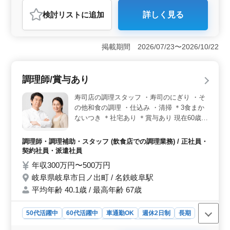
調理師・調理補助・スタッフ
検討リスト
に追加
詳しく見る
おすすめポイント
＜安定した職場環境＞ 地元で長く愛されるうなぎ料理
店での募集です。年齢に関係なく働ける安定した環境が
掲載期間 2026/07/23〜2026/10/22
整っています。雇用・労災・健康・厚生と社会保険も完
備しており、長期勤務しやすく安心です。 ＜経験を
活かせる調理業務＞ 和食や寿司ほか、調理業務経験を
調理師/賞与あり
活かせる環境で、これまで培った腕を存分に発揮できま
す。シニア層が活躍中の職場です。 ＜働きやすさと
寿司店の調理スタッフ ・寿司のにぎり ・そ
待遇＞ 無料駐車場完備でマイカー通勤ができ、通勤手
の他和食の調理 ・仕込み ・清掃 ＊3食まか
当も支給します。週休2日制など、仕事と生活のバランス
ないつき ＊社宅あり ＊賞与あり 現在60歳以
を保ちながら働ける環境も魅力です。
上のベテラン料理人も活躍中。 長年の経験
を活かし、即戦力として厨房で活躍してみま
調理師・調理補助・スタッフ (飲食店での調理業務) / 正社員・
せんか？
契約社員・派遣社員
年収300万円〜500万円
岐阜県岐阜市日ノ出町 / 名鉄岐阜駅
平均年齢 40.1歳 / 最高年齢 67歳
50代活躍中
60代活躍中
車通勤OK
週休2日制
長期
寮・社宅あり
女性歓迎
男性歓迎
正社員
契約社員