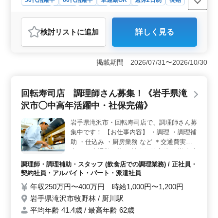
50代活躍中
60代活躍中
車通勤OK
週休2日制
長期
女性歓迎
正社員
契約社員
派遣社員
アルバイト・パート
調理師・調理補助・スタッフ
検討リスト
に追加
詳しく見る
おすすめポイント
＜経験を活かせる環境＞ 中高年層が活躍中の職場であ
り、豊富な経験を持つ方が若手へ知識を伝える機会もあ
掲載期間 2026/07/31〜2026/10/30
り、経験を活かして働けます。 ＜柔軟な働き方＞
週3〜6日の勤務で、勤務時間も8時から13時と短時間勤務
が可能です。これにより、ライフスタイルに合わせた柔
回転寿司店 調理師さん募集！《岩手県滝
軟な働き方が実現できます。 ＜福利厚生＞ 社会保
沢市◯中高年活躍中・社保完備》
険完備で、通勤手当の実費支給があり、安定した働き方
を求める方に適しています。また、50代、60代の採用実
岩手県滝沢市・回転寿司店で、調理師さん募
績があり、年齢を気にせず長く活躍できる環境が整って
集中です！ 【お仕事内容】 ・調理 ・調理補
います。
助 ・仕込み ・厨房業務 など ＊交通費実費
支給 ＊車通勤可能 ＊社会保険完備 ＊勤務時
間応相談 調理でのベテランのご経験を、 美
調理師・調理補助・スタッフ (飲食店での調理業務) / 正社員・
味しいお寿司の一貫一貫に詰め込んでみませ
契約社員・アルバイト・パート・派遣社員
んか？ ブランク有りでもご応募可能。 まず
年収250万円〜400万円 時給1,000円〜1,200円
はお問い合わせください！
岩手県滝沢市牧野林 / 厨川駅
平均年齢 41.4歳 / 最高年齢 62歳