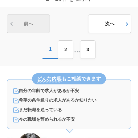
験をフルに活かして、一流のサービスを提供できる場と
なります。 ＜安定した勤務先とキャリアの継続＞
安定した勤務環境で、50代や60代のベテラン職人も活躍
中です。長期的に働きたい方や、これまでのキャリアを
前へ
次へ
さらに充実させたい方にとっても、理想的な職場です。
年齢に関係なく活躍できる点も、魅力の一つです。
…
1
2
3
どんな内容
もご相談できます
自分の年齢で求人があるか不安
希望の条件通りの求人があるか知りたい
まだ転職を迷っている
今の職場を辞められるか不安