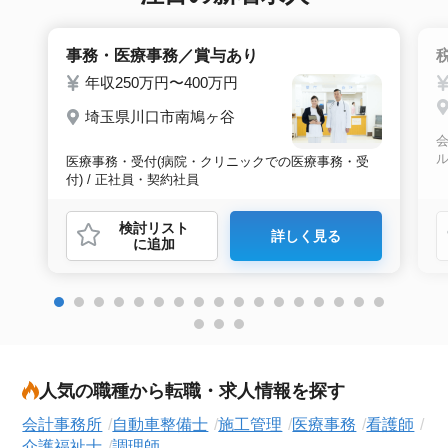
事務・医療事務／賞与あり
年収250万円〜400万円
埼玉県川口市南鳩ヶ谷
会
医療事務・受付(病院・クリニックでの医療事務・受
付) / 正社員・契約社員
検討リスト
詳しく見る
に追加
人気の職種から転職・求人情報を探す
会計事務所
自動車整備士
施工管理
医療事務
看護師
介護福祉士
調理師