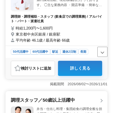
制の平日休みとなります。有給休暇も法定通りに付与さ
す。 ◯主な業務内容 ・開店準備 ・簡単な調
れるため、仕事とプライベートのバランスを保ちながら
理 ・簡単な鮮魚の仕込み 飲食店実務経験者
働けます。
優遇します！ 勤務時間応相談です。 ライフ
調理師・調理補助・スタッフ (飲食店での調理業務) / アルバイ
スタイルに合った働き方も可能です！
ト・パート・派遣社員
時給1,200円〜1,600円
東京都中央区銀座 / 銀座駅
平均年齢 46.1歳 / 最高年齢 66歳
50代活躍中
60代活躍中
駅近
週休2日制
長期
残業なし・少なめ
女性歓迎
派遣社員
アルバイト・パート
調理師・調理補助・スタッフ
検討リスト
に追加
詳しく見る
おすすめポイント
＜勤務時間の柔軟性＞ この求人は勤務時間応相談のた
め、ライフスタイルに合わせた働き方が可能です。週3日
掲載期間 2026/08/02〜2026/11/01
から5日までの選択肢があり、シフトの柔軟性が高い点が
魅力です。特に、プライベートや他の仕事との両立がし
やすいです。 ＜ベテラン活躍中＞ 中高年の方も積
調理スタッフ／50歳以上活躍中
極的に採用しており、幅広い年齢層が活躍できる職場で
す。経験豊富な方々が多く在籍しているため、安心して
弁当・仕出し料理・集団給食の調理全般を担
働ける環境が整っています。特に飲食店実務経験者は優