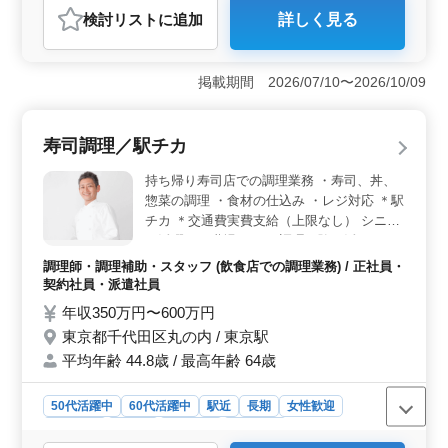
検討リスト
に追加
詳しく見る
おすすめポイント
＜経験を活かせる寿し店での調理補助業務＞ ネタの準
備や食材の下処理、盛り付け、提供、洗い物を担当しま
掲載期間 2026/07/10〜2026/10/09
す。調理経験を活かし、即戦力として活躍できま
す。 ＜基本的に残業なし・完全週休2日制で働きやす
い＞ 残業は基本的になく、勤務時間に収まる業務量で
寿司調理／駅チカ
す。完全週休2日シフト制で、十分な休みを取りながらプ
ライベートとも両立しやすい環境です。 ＜駅徒歩圏
持ち帰り寿司店での調理業務 ・寿司、丼、
内＆車通勤も可能で通いやすい＞ 駅から徒歩圏内で通
惣菜の調理 ・食材の仕込み ・レジ対応 ＊駅
勤しやすく、マイカー通勤も可能です。交通費支給に加
チカ ＊交通費実費支給（上限なし） シニア
え、各種保険完備で安心して勤務できる待遇がそろって
が活躍する職場です。 調理経験を活かし
います。
て、寿司店で活躍してみませんか？
調理師・調理補助・スタッフ (飲食店での調理業務) / 正社員・
契約社員・派遣社員
年収350万円〜600万円
東京都千代田区丸の内 / 東京駅
平均年齢 44.8歳 / 最高年齢 64歳
50代活躍中
60代活躍中
駅近
長期
女性歓迎
男性歓迎
正社員
契約社員
派遣社員