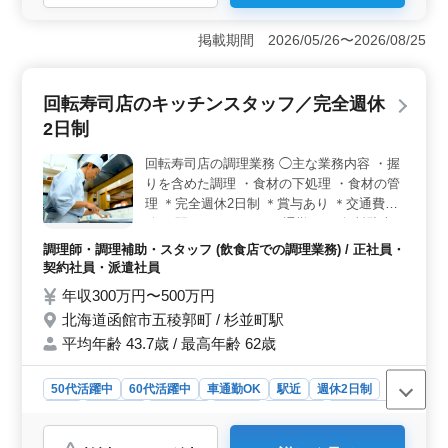
＜江戸前鮨店での調理・調理補助業務＞ 江戸前鮨店に
て、仕込みや仕入れ、買い出し、店舗内清掃などを担当
掲載期間 2026/05/26〜2026/08/25
します。企画提案にも携われるため、幅広く店舗運営に
関われる環境です。 ＜通勤しやすい職場環境＞ マ
イカー通勤が可能で、無料駐車場も完備しています。旭
回転寿司店のキッチンスタッフ／完全週休
橋駅から通える立地で、交通費も実費支給していま
2日制
す。 ＜待遇面も充実＞ 賞与があり、週休2日制を採
用しています。シニア世代が活躍しており、経験を活か
回転寿司店の調理業務 ◯主な業務内容 ・握
しながら長く働ける職場です。
りを含めた調理 ・食材の下処理 ・食材の管
理 ＊完全週休2日制 ＊賞与あり ＊交通費支
給 ＊駅チカ ＊マイカー通勤OK（無料駐車
場完備） ＊賄いあり ＊体験入店可能 ベテラ
調理師・調理補助・スタッフ (飲食店での調理業務) / 正社員・
ンとしての実力を発揮できる職場です！ 高
契約社員・派遣社員
いスキルをぜひ厨房で活かしてください！
年収300万円〜500万円
北海道函館市五稜郭町 / 杉並町駅
平均年齢 43.7歳 / 最高年齢 62歳
50代活躍中
60代活躍中
車通勤OK
駅近
週休2日制
長期
女性歓迎
男性歓迎
正社員
契約社員
派遣社員
調理師・調理補助・スタッフ