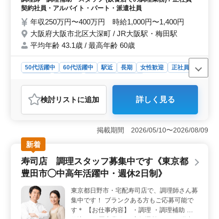
ため、自分のライフステージに合わせた柔軟な働き方が
支給 今まで培ってきた経験を、 海鮮丼など
契約社員・アルバイト・パート・派遣社員
選べます。
美味しい和食料理に活かしてみませんか？
年収250万円〜400万円 時給1,000円〜1,400円
ブランク有でも応募可。お問い合わせお待ち
大阪府大阪市北区大深町 / JR大阪駅・梅田駅
しております！
平均年齢 43.1歳 / 最高年齢 60歳
50代活躍中
60代活躍中
駅近
長期
女性歓迎
正社員
契約社員
派遣社員
アルバイト・パート
調理師・調理補助・スタッフ
検討リスト
に追加
詳しく見る
おすすめポイント
＜立地の便利さ＞ 大阪市北区のこの店舗が、JR大阪
駅・梅田駅から近く、通勤が非常に便利です。忙しい毎
掲載期間 2026/05/10〜2026/08/09
日でも、ストレスフリーな通勤ができます。 ＜福利
新着
厚生と安定性＞ 社会保険完備で、福利厚生面も充実し
ております。長期的なキャリア形成にも安心です。
寿司店 調理スタッフ募集中です《東京都
＜幅広い雇用形態と働きやすさ＞ 正社員、契約社員、
豊田市◯中高年活躍中・週休2日制》
アルバイト、パート、派遣社員と幅広い雇用形態を用意
しているため、ライフスタイルに合わせた柔軟な働き方
東京都日野市・宅配寿司店で、調理師さん募
が可能です。
集中です！ ブランクある方もご応募可能で
す＊ 【お仕事内容】 ・調理 ・調理補助 ・