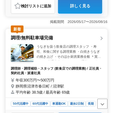
調理師・調理補助・スタッフ
検討リスト
に追加
詳しく見る
おすすめポイント
＜アクセス抜群の好立地＞ 勤務地は東京都千代田区丸
の内、最寄りは東京駅。通勤に便利な駅チカで、交通費
掲載期間 2026/05/17〜2026/08/16
も実費支給（上限なし）のため、遠方からの通勤も安心
新着
です。長期的に腰を据えて働きたい方に適していま
す。 ＜経験を活かせる職場＞ 寿司・丼・惣菜の調
調理/無料駐車場完備
理や仕込みなどを担当します。調理経験1年以上あれば応
募可能です。これまでの調理経験を発揮できます。
うなぎを扱う飲食店の調理スタッフ ・寿
＜シニア活躍の環境＞ シニア人材が活躍する職場で
司、和食に関する調理業務 ・白焼きうなぎ
す。年齢は不問で挑戦できるお仕事です。培ってきたス
の焼き上げ ・そのほか厨房業務全般 ＊賞与
キルを活かして、即戦力となり活躍できます。
あり ＊交通費支給 ＊マイカー通勤OK・無
料駐車場完備 シニア世代が活躍中！ これま
調理師・調理補助・スタッフ (飲食店での調理業務) / 正社員・
での経験を活かして、うなぎ料理店で腕をふ
契約社員・派遣社員
るってみませんか？
年収300万円〜500万円
静岡県沼津市春日町 / 沼津駅
平均年齢 38.9歳 / 最高年齢 69歳
50代活躍中
60代活躍中
車通勤OK
週休2日制
長期
女性歓迎
男性歓迎
正社員
契約社員
派遣社員