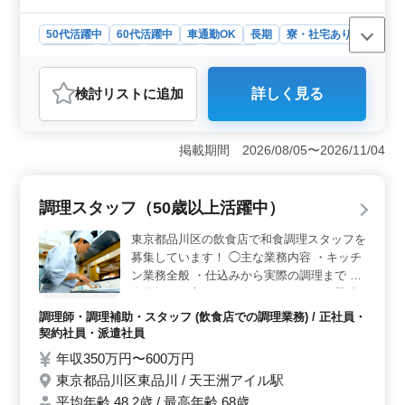
50代活躍中
60代活躍中
車通勤OK
長期
寮・社宅あり
女性歓迎
正社員
契約社員
派遣社員
調理師・調理補助・スタッフ
検討リスト
に追加
詳しく見る
おすすめポイント
＜柔軟な勤務時間と環境＞ 勤務時間は6時から23時の間
でシフト制です。宿舎が完備されており、単身用の住居
掲載期間 2026/08/05〜2026/11/04
が3ヶ月間無料で提供されます。また、赴任時の旅費は会
社負担で安心です。沖縄の自然豊かな環境で働けるのも
魅力です。 ＜中高年活躍中の職場＞ 中高年の方が
調理スタッフ（50歳以上活躍中）
活躍中で、ベテラン層の採用を積極的に行っています。
年齢に関係なく、豊富な経験を活かして働ける職場環境
東京都品川区の飲食店で和食調理スタッフを
です。調理経験が1年以上あれば応募可能で、資格は不問
募集しています！ ◯主な業務内容 ・キッチ
です。ブランクがあっても働きながら経験を積めるた
ン業務全般 ・仕込みから実際の調理まで ・
め、新たな挑戦ができる機会があります。 ＜魅力的
寿司握れる方はカウンターもあり ・食器洗
な給与と福利厚生＞ 年収は300万円から500万円と高め
浄、清掃 ＊週休二日シフト制 ＊駅チカ ＊50
で、通勤手当も実費支給されます。雇用、労災、健康、
調理師・調理補助・スタッフ (飲食店での調理業務) / 正社員・
代、60代活躍中 調理師資格お持ちの方、和
厚生の各種社会保険が完備されており、安心して働ける
契約社員・派遣社員
食調理の経験のある方は条件面優遇します！
環境が整っています。さらに、勤務時間内に食事が提供
年収350万円〜600万円
培ってきた経験・スキルを若手に伝えていき
されるため、食費の心配も不要です。安定した収入と手
東京都品川区東品川 / 天王洲アイル駅
厚い福利厚生が魅力です。
ませんか？
平均年齢 48.2歳 / 最高年齢 68歳