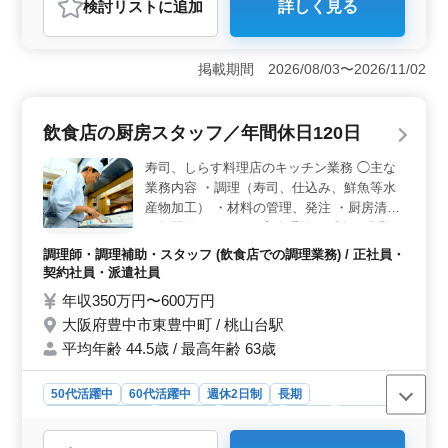
検討リスト
に追加
詳しく見る
おすすめポイント
＜働きやすい勤務環境＞ 完全週休2日制を採用してお
り、しっかり休みを確保しながら働ける環境です。賄い
掲載期間 2026/08/03〜2026/11/02
もあり、日々の負担を抑えながら勤務できます。 ＜
回転寿司店での調理業務＞ 握りを含めた調理や食材の
下処理、食材管理などを担当します。これまでの調理経
飲食店の厨房スタッフ／年間休日120日
験を活かしながら、厨房でスキルを発揮できる職場で
す。 ＜通勤しやすい環境＞ 杉並町駅から徒歩圏内
寿司、しらす料理店のキッチン業務 ◯主な
で、マイカー通勤も可能です。無料駐車場も完備してお
業務内容 ・調理（寿司、仕込み、鮮魚等水
り、通勤しやすい環境が整っています。
産物加工） ・材料の管理、発注 ・厨房清掃
＊年間休日120日 ＊完全週休2日制 ＊残業な
し ＊交通費支給 これまでの調理経験を活か
調理師・調理補助・スタッフ (飲食店での調理業務) / 正社員・
せるお仕事です。 ぜひ新しい環境に挑戦し
契約社員・派遣社員
てみませんか？
年収350万円〜600万円
大阪府豊中市東豊中町 / 桃山台駅
平均年齢 44.5歳 / 最高年齢 63歳
50代活躍中
60代活躍中
週休2日制
長期
残業なし・少なめ
女性歓迎
男性歓迎
正社員
契約社員
派遣社員
調理師・調理補助・スタッフ