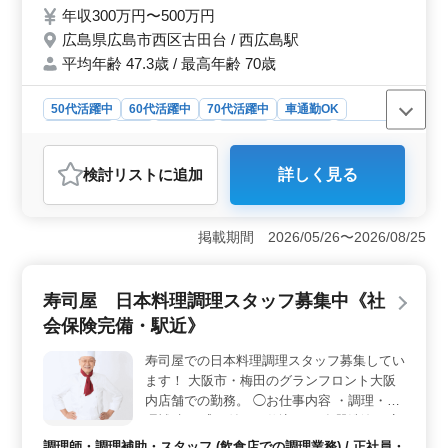
備 ＊50歳以上活躍中 現在50歳以上のベテラ
年収300万円〜500万円
ン料理人も活躍中です！ 調理師資格お持ち
広島県広島市西区古田台 / 西広島駅
の方、和食調理師経験20年以上の方は条件
平均年齢 47.3歳 / 最高年齢 70歳
面優遇します！
50代活躍中
60代活躍中
70代活躍中
車通勤OK
週休2日制
長期
女性歓迎
正社員
契約社員
派遣社員
調理師・調理補助・スタッフ
検討リスト
に追加
詳しく見る
おすすめポイント
＜豊富な経験を活かせる職場＞ 50歳以上のベテラン調
理師が活躍する職場です。和食調理の豊富な経験をお持
掲載期間 2026/05/26〜2026/08/25
ちの方には、特に優遇される条件が整っており、寿司や
会席料理、一品料理など、幅広い和食の技術を活かすこ
とができます。 ＜安心の福利厚生と働きやすさ＞
寿司屋 日本料理調理スタッフ募集中《社
雇用、労災、健康、厚生年金などの社会保険が完備され
会保険完備・駅近》
ており、安心して長期的に働ける環境です。週休二日シ
フト制で、有給休暇や年末年始の休みも確保されている
寿司屋での日本料理調理スタッフ募集してい
ので、ワークライフバランスを保ちながら働けま
ます！ 大阪市・梅田のグランフロント大阪
す。 ＜通勤の利便性と幅広い雇用形態＞ マイカー
通勤が可能で、無料駐車場も完備されています。勤務地
内店舗での勤務。 ◯お仕事内容 ・調理・調
は広島市西区に位置しており、通勤が便利です。また、
理補助 ・盛り付け・仕込み ・食器洗浄・店
正社員だけでなく、契約社員や派遣社員としても働ける
内清掃 ＊社会保険完備 ＊駅近 ＊交通費実費
調理師・調理補助・スタッフ (飲食店での調理業務) / 正社員・