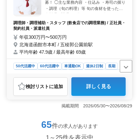
募！ ◯主な業務内容 ・仕込み ・寿司の握り
魅力です。異業種からの転職でもスムーズに馴染める点
・調理（旬の料理）等 旬の食材を使った和
がポイントです。 ＜安定した雇用と働きやすさ＞
食料理の調理もお願いします。 今までのス
正社員、契約社員、派遣社員のいずれかの雇用形態が選
キルを活かして働ける環境を整えておりま
べ、安定した雇用が期待できます。また、週休二日のシ
調理師・調理補助・スタッフ (飲食店での調理業務) / 正社員・
フト制で、ライフスタイルに合わせた働き方が可能で
す。 完全週休2日制！残業もありません。
契約社員・派遣社員
す。福利厚生も充実しており、安心して長く働ける環境
無理なく長期的に働けます。 ぜひ、即戦力
年収300万円〜500万円
が整っています。
として活躍していただける方のご応募をお待
北海道函館市本町 / 五稜郭公園前駅
ちしています。
平均年齢 47.9歳 / 最高年齢 69歳
50代活躍中
60代活躍中
車通勤OK
週休2日制
長期
残業なし・少なめ
女性歓迎
正社員
契約社員
派遣社員
調理師・調理補助・スタッフ
検討リスト
に追加
詳しく見る
おすすめポイント
＜働きやすさと高待遇＞ 週休2日制で残業がないため、
オンとオフの切り替えがしやすく、ワークライフバラン
掲載期間 2026/05/30〜2026/08/29
スを大切にしたい方に最適です。また、車通勤が可能で
無料駐車場が完備されているため、通勤も便利で
す。 ＜熟練の技を発揮できる環境＞ 寿司職人とし
65
件
の求人があります
て、仕込みや握りなどの技術を活かせる環境が整ってい
ます。旬の食材を使用した調理も行うため、季節感を大
1～25件を表示中
切にした料理を提供できるのが魅力です。これまでの経