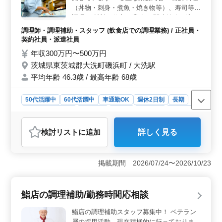
用形態を提供しています。さらに、年齢層も広く、50
（丼物・刺身・煮魚・焼き物等）、寿司等の
代・60代も活躍中の職場です。
調理 ・材料の仕入れ業務 ・関連雑務（洗い
物、清掃等） ＊ユニフォーム貸与 ＊マイカ
調理師・調理補助・スタッフ (飲食店での調理業務) / 正社員・
ー通勤OK（無料駐車場あり） ＊賞与は実績
契約社員・派遣社員
に応じて支給（年2回予定） 和食調理の経験
年収300万円〜500万円
がある方は条件面優遇します！ 今までの経
茨城県東茨城郡大洗町磯浜町 / 大洗駅
験を活かして、厨房で活躍してみませんか？
平均年齢 46.3歳 / 最高年齢 68歳
50代活躍中
60代活躍中
車通勤OK
週休2日制
長期
残業なし・少なめ
女性歓迎
正社員
契約社員
派遣社員
調理師・調理補助・スタッフ
検討リスト
に追加
詳しく見る
おすすめポイント
＜経験を活かせる職場＞ 茨城県東茨城郡の飲食店での
調理スタッフは、和食調理の経験がある方に優遇されま
掲載期間 2026/07/24〜2026/10/23
す。魚介料理や寿司の調理に携わり、今までの経験を活
かして活躍できる環境です。 ＜充実の福利厚生＞
ユニフォーム貸与があり、プロフェッショナルな雰囲気
鮨店の調理補助/勤務時間応相談
で働けます。賞与も実績に応じて年2回支給され、通勤手
当も支給されます。車通勤が可能で、無料駐車場も完備
鮨店の調理補助スタッフ募集中！ ベテラン
されています。 ＜働きやすい環境＞ 完全週休二日
層の採用活動、現在積極的に行っておりま