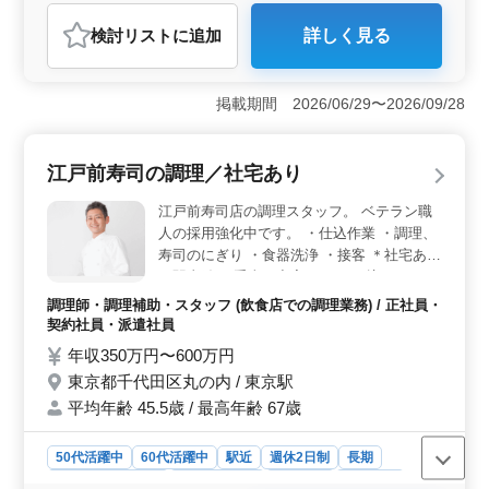
派遣社員
調理師・調理補助・スタッフ
検討リスト
に追加
詳しく見る
おすすめポイント
＜安定した環境＞ 週休2日制を導入しているため、無理
なく働きやすい環境です。賞与も年2回支給。安定した収
掲載期間 2026/06/29〜2026/09/28
入を得られる点が大きな魅力です。 ＜生活面での安
心＞ 単身用の社宅が用意しており、3食まかない付き・
エアコン完備と生活面でのサポートが充実しています。
江戸前寿司の調理／社宅あり
遠方からの応募者や新たに環境を変えて働きたい方にと
っても安心できる条件です。 ＜経験を活かせる＞
江戸前寿司店の調理スタッフ。 ベテラン職
現在も60歳以上のベテラン料理人が活躍中で、年齢に関
人の採用強化中です。 ・仕込作業 ・調理、
わらず調理経験を活かし即戦力として活躍していただけ
寿司のにぎり ・食器洗浄 ・接客 ＊社宅あり
る職場です。寿司を中心とした和食調理に携わり、培っ
＊駅直結 ＊手当も充実 これまで培ってきた
てきた技術を存分に発揮できます。
調理スキルを活かしてみませんか？
調理師・調理補助・スタッフ (飲食店での調理業務) / 正社員・
契約社員・派遣社員
年収350万円〜600万円
東京都千代田区丸の内 / 東京駅
平均年齢 45.5歳 / 最高年齢 67歳
50代活躍中
60代活躍中
駅近
週休2日制
長期
残業なし・少なめ
寮・社宅あり
女性歓迎
男性歓迎