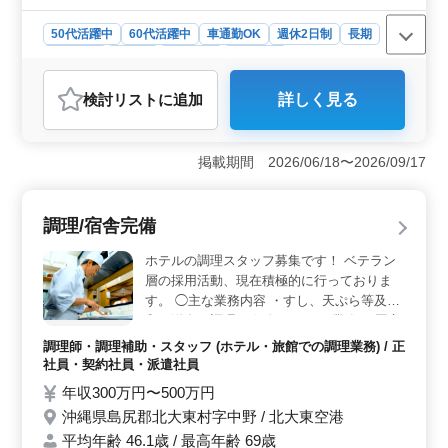
50代活躍中
60代活躍中
車通勤OK
週休2日制
長期
男性歓迎
正社員
契約社員
派遣社員
調理師・調理補助・スタッフ
検討リスト
に追加
詳しく見る
おすすめポイント
＜シニア層の活躍と経験を活かす環境＞ 50代や60代の
ベテランスタッフが多数活躍中です。これまでの調理経
掲載期間 2026/06/18〜2026/09/17
験を存分に活かせる職場であり、年齢に関係なく長く働
ける環境が整っています。和食調理の専門性をさらに深
めることができます。 ＜安定した収入と福利厚生
調理/宿舎完備
＞ 安定した収入が見込め、賞与も支給されます。各種
保険が完備されており、福利厚生も充実しています。さ
ホテルの調理スタッフ募集です！ ベテラン
らに車通勤が可能で、通勤手当が支給される点も魅力で
層の採用活動、現在積極的に行っておりま
す。安心して長期的に働ける職場です。 ＜働きやす
す。 ◯主な業務内容 ・すし、天ぷら等及び
い就業条件＞ 週休2日制で、水曜日が定休日なので、予
和、洋食の調理 ・鮮魚をさばく業務 ・厨房
定を立てやすいです。残業がないため、家庭やプライベ
の清掃 ブランクOK、働きながら調理経験積
ートの時間もしっかり確保できます。仕事と生活のバラ
調理師・調理補助・スタッフ (ホテル・旅館での調理業務) / 正
めます。 勤務時間内に食事提供あります。
ンスが取りやすい職場です。
社員・契約社員・派遣社員
赴任時の旅費は会社負担いたします。（但し
年収300万円〜500万円
１年以上勤務要）
沖縄県島尻郡北大東村字中野 / 北大東空港
平均年齢 46.1歳 / 最高年齢 69歳