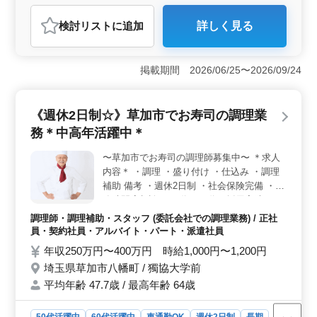
正社員
契約社員
派遣社員
調理師・調理補助・スタッフ
検討リスト
に追加
詳しく見る
おすすめポイント
＜安定した職場環境＞ 駅直結の好立地に加え、社宅制
度が整っているため、遠方からの転職や住まいの心配が
掲載期間 2026/06/25〜2026/09/24
ある方にも最適です。福利厚生も充実しており、長期的
に安定して働ける環境が整っています。 ＜経験を活
かせる職場＞ 豊富な調理経験を持つ方が、これまで培
《週休2日制☆》草加市でお寿司の調理業
ったスキルを存分に発揮できる職場です。仕込みから握
務＊中高年活躍中＊
りまでを担当し、腕をふるって働くことが可能で
す。 ＜シニア層も活躍中＞ 50代・60代のスタッフ
〜草加市でお寿司の調理師募集中〜 ＊求人
が活躍中です。年齢を問わず実力を評価する環境ですの
内容＊ ・調理 ・盛り付け ・仕込み ・調理
で、経験を長く活かしたい方におすすめです。
補助 備考 ・週休2日制 ・社会保険完備 ・勤
務時間応相談 ・50代、60代の採用実績あり
中高年活躍中！ 今まで培ってきた経験を若
調理師・調理補助・スタッフ (委託会社での調理業務) / 正社
手に教えていきませんか？ まずお気軽にお
員・契約社員・アルバイト・パート・派遣社員
問い合わせください☆
年収250万円〜400万円 時給1,000円〜1,200円
埼玉県草加市八幡町 / 獨協大学前
平均年齢 47.7歳 / 最高年齢 64歳