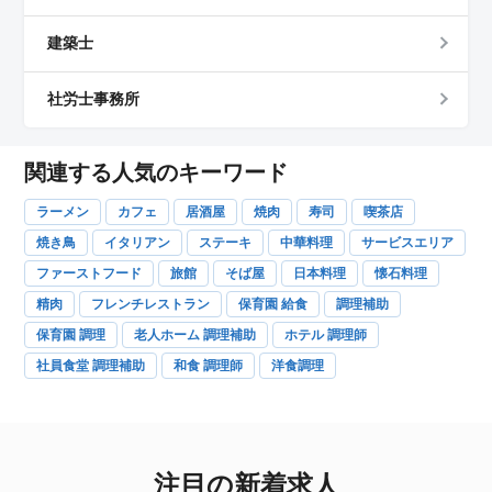
建築士
社労士事務所
関連する人気のキーワード
ラーメン
カフェ
居酒屋
焼肉
寿司
喫茶店
焼き鳥
イタリアン
ステーキ
中華料理
サービスエリア
ファーストフード
旅館
そば屋
日本料理
懐石料理
精肉
フレンチレストラン
保育園 給食
調理補助
保育園 調理
老人ホーム 調理補助
ホテル 調理師
社員食堂 調理補助
和食 調理師
洋食調理
注目の新着求人