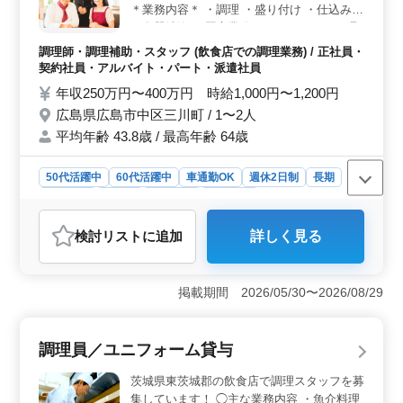
＊業務内容＊ ・調理 ・盛り付け ・仕込み
・食器洗浄 ・厨房業務 ＊ポイント＊ ・4週8
休制 ・マイカー通勤可能 ・社会保険完備 皆
調理師・調理補助・スタッフ (飲食店での調理業務) / 正社員・
様のご応募お待ちしております！ ＼まずは
契約社員・アルバイト・パート・派遣社員
お気軽にお問い合わせください／
年収250万円〜400万円 時給1,000円〜1,200円
広島県広島市中区三川町 / 1〜2人
平均年齢 43.8歳 / 最高年齢 64歳
50代活躍中
60代活躍中
車通勤OK
週休2日制
長期
女性歓迎
正社員
契約社員
派遣社員
アルバイト・パート
調理師・調理補助・スタッフ
検討リスト
に追加
詳しく見る
おすすめポイント
＜ワークライフバランス＞ この寿司店では4週8休制を
採用しており、従業員が休息を取りやすい環境が整って
掲載期間 2026/05/30〜2026/08/29
います。プライベートと仕事のバランスも大切にできる
職場です。 ＜通勤の利便性＞ マイカー通勤が可能
であり、通勤手当の支給もあるため、広島市内はもちろ
調理員／ユニフォーム貸与
ん、周辺地域からの通勤もしやすい環境です。通勤に関
する負担を軽減します。 ＜中高年活躍中＞ 正社
茨城県東茨城郡の飲食店で調理スタッフを募
員、契約社員、アルバイト、パート、派遣と、多様な雇
集しています！ ◯主な業務内容 ・魚介料理