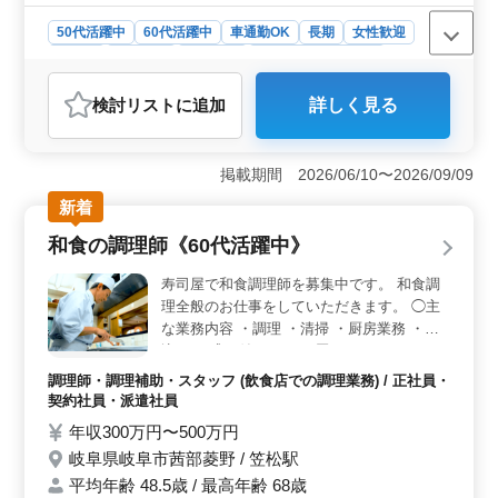
50代活躍中
60代活躍中
車通勤OK
長期
女性歓迎
正社員
契約社員
派遣社員
アルバイト・パート
調理師・調理補助・スタッフ
検討リスト
に追加
詳しく見る
おすすめポイント
＜経験活かせる環境＞ 調理経験3年以上の方を対象にし
ている求人です。これまでの経験を活かし、美味しいお
掲載期間 2026/06/10〜2026/09/09
寿司作りができます。ブランクがあっても応募可能で
新着
す。 ＜通勤しやすい＞ 車通勤が可能で、交通費は
実費支給されます。 通勤しやすく、アクセスしやすい
和食の調理師《60代活躍中》
環境が整っています。 ＜安心の福利厚生＞ 社会保
険完備で、安心して長期的に働ける体制が整っていま
寿司屋で和食調理師を募集中です。 和食調
す。勤務時間は相談もかの追うで、ライフスタイルに合
理全般のお仕事をしていただきます。 ◯主
わせた働き方ができます。
な業務内容 ・調理 ・清掃 ・厨房業務 ・仕
込み ・盛り付け シニア層のベテランスタッ
フが多数活躍しています。 これまでの経験
調理師・調理補助・スタッフ (飲食店での調理業務) / 正社員・
を活かして働きませんか？
契約社員・派遣社員
年収300万円〜500万円
岐阜県岐阜市茜部菱野 / 笠松駅
平均年齢 48.5歳 / 最高年齢 68歳