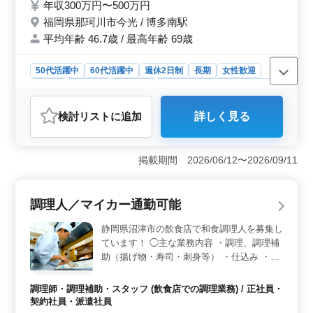
年収300万円〜500万円
お弁当を一緒に作りましょう。 これまで培
福岡県那珂川市今光 / 博多南駅
ってきた経験・スキルを若手に伝えていきま
平均年齢 46.7歳 / 最高年齢 69歳
せんか？
50代活躍中
60代活躍中
週休2日制
長期
女性歓迎
正社員
契約社員
派遣社員
調理師・調理補助・スタッフ
おすすめポイント
検討リスト
に追加
詳しく見る
＜キャリアの活用＞ これまでの調理経験を存分に活か
せる職場です。中高年が多く活躍しており、若手スタッ
フにスキルや知識を伝える役割も期待されます。ベテラ
掲載期間 2026/06/12〜2026/09/11
ンとして、職場の信頼を得ながら、自身のキャリアをさ
らに深めることができます。 ＜働きやすさ＞ 週休2
日制で、実働8時間のシフト制です。残業も月平均20時間
調理人／マイカー通勤可能
と少なく、働きやすい環境が整っています。自転車・バ
イク通勤が可能で、通勤手当も支給されるため、通勤の
静岡県沼津市の飲食店で和食調理人を募集し
ストレスを軽減できます。50代、60代のスタッフも多く
ています！ ◯主な業務内容 ・調理、調理補
安心して働ける職場です。 ＜地域密着型＞ 地元博
助（揚げ物・寿司・刺身等） ・仕込み ・盛
多の旬食材を使用したお弁当作りに関わり、お客様に喜
り付け ・厨房業務 ＊マイカー通勤可能 ＊60
ばれる商品を提供する達成感が得られます。地域に密着
歳以上活躍中 経験を積みたい方、今までの
した仕事で、地元の食文化に貢献できる喜びがありま
調理師・調理補助・スタッフ (飲食店での調理業務) / 正社員・
す。地域社会とのつながりを感じながら働ける点も大き
経験にプラスしたお仕事が可能です！ ベテ
契約社員・派遣社員
な魅力です。
ラン層の採用活動、現在積極的に行っており