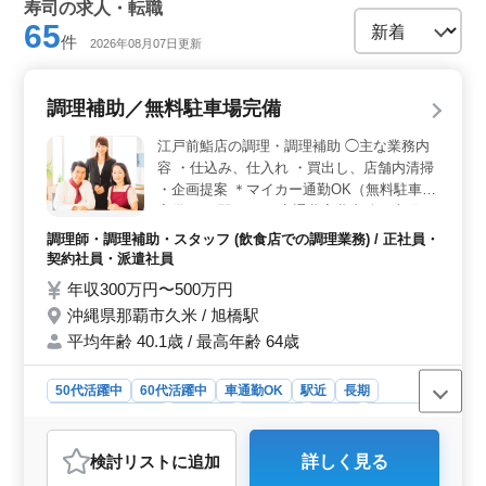
寿司の求人・転職
65
件
2026年08月07日更新
調理補助／無料駐車場完備
江戸前鮨店の調理・調理補助 ◯主な業務内
容 ・仕込み、仕入れ ・買出し、店舗内清掃
・企画提案 ＊マイカー通勤OK（無料駐車場
完備） ＊駅チカ ＊交通費実費支給（上限な
し） ＊賞与あり ベテランの寿司職人さんを
調理師・調理補助・スタッフ (飲食店での調理業務) / 正社員・
募集します！ シニア世代が活躍中の活気あ
契約社員・派遣社員
ふれる職場です。
年収300万円〜500万円
沖縄県那覇市久米 / 旭橋駅
平均年齢 40.1歳 / 最高年齢 64歳
50代活躍中
60代活躍中
車通勤OK
駅近
長期
残業なし・少なめ
女性歓迎
男性歓迎
正社員
契約社員
派遣社員
調理師・調理補助・スタッフ
検討リスト
に追加
詳しく見る
おすすめポイント