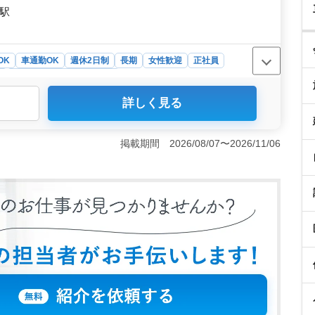
田駅
OK
車通勤OK
週休2日制
長期
女性歓迎
正社員
ト
介護福祉士・介護スタッフ
詳しく見る
通勤が可能であり、公共交通機関に頼らずに通勤できる利
の短縮や天候に左右されない移動が可能となり、働きやす
な雰囲気＞ スタッフ全員が明るく、温かい雰囲気の中で
掲載期間 2026/08/07〜2026/11/06
ケーションが活発であり、助け合いの精神が根付いていま
な雰囲気が魅力的です。 ＜介護業務の幅広さ＞ グルー
クリエーション、リハビリテーションサポートなど様々な
者の家族とのコミュニケーションや相談も大切な仕事の一