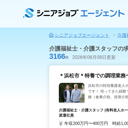
シニアジョブエージェント
介護
介護福祉士・介護スタッフの
3166
2026年08月08日更新
件
＊浜松市＊特養での調理業務
浜松市の特別養護老人
です！ 培ってきた経験
務（食事介助、排泄介助
・書類作成、書類整理 
カー通勤可能 ・中高年
介護福祉士・介護スタッフ (有料老人ホー
合わせください／
派遣社員
年収200万円〜400万円 時給1,0