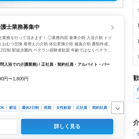
介護士業務募集中
士業務を行って頂きます！ ◯業務内容 食事介助 入浴介助 トイ
 おむつ交換 着替えの介助 体位変換介助 服薬介助 書類作成、
休2日制 駅徒歩圏内 ベテラン経験者歓迎 年齢ではなくベテラン
皆様のご応募お待ちしております！
問入浴での介護業務) / 正社員・契約社員・アルバイト・パー
00円〜1,800円
OK
駅近
週休2日制
長期
女性歓迎
正社員
契約社員
祉士・介護スタッフ
詳しく見る
休2日制を採用し、従業員の健康と働きやすさを重視して
ため交通の便も良好で通勤時間を短縮できます。これらの