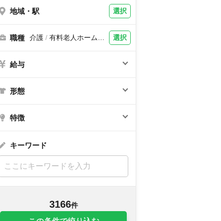
地域・駅
選択
職種
選択
介護
/
有料老人ホーム、
サービス付き高齢者向け
住宅、ショートステイ、
グループホーム、デイサ
給与
ービス、小規模多機能、
特別養護老人ホーム、介
護老人保健施設、訪問介
護・訪問入浴、病院、障
形態
害者施設、看護助手
特徴
キーワード
3166
件