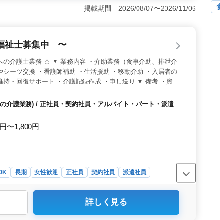
働くことができ、仕事に集中することができます。 ＜幅
掲載期間 2026/08/07〜2026/11/06
らアルバイト、パート、派遣社員まで多様な雇用形態を用
も可能であり、家庭や個人のスケジュールに合わせて柔軟に
イフスタイルに合わせた働き方が実現できます。 ＜経験
福祉士募集中 〜
ー2級以上の資格をお持ちの方を歓迎し、さらなるキャリア
設では経験者の方々が自身の専門知識や技術を活かし、よ
への介護士業務 ☆ ▼ 業務内容 ・介助業務（食事介助、排泄介
を整えています。
やシーツ交換 ・看護師補助 ・生活援助 ・移動介助 ・入居者の
維持・回復サポート ・介護記録作成 ・申し送り ▼ 備考 ・資格
支給 皆様からのご応募お待ちしております♪
の介護業務) / 正社員・契約社員・アルバイト・パート・派遣
0円〜1,800円
OK
長期
女性歓迎
正社員
契約社員
派遣社員
タッフ
詳しく見る
つ方々に対する介護業務を担当することで自身の専門性を