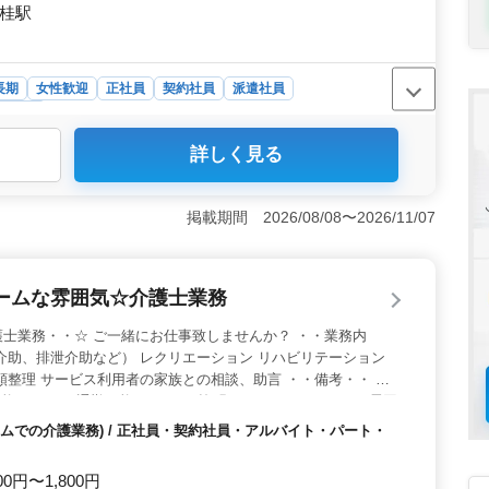
 桂駅
長期
女性歓迎
正社員
契約社員
派遣社員
タッフ
詳しく見る
心。福利厚生面も充実しております。 経験者限定の求人
躍中。 ＜働きやすい環境＞ 週休2日制でプライベー
働きやすい環境の中で、長期勤務可能。 ＜多様な業務
掲載期間 2026/08/08〜2026/11/07
食事介助から書類作成まで幅広い業務に携われます。
ームな雰囲気☆介護士業務
士業務・・☆ ご一緒にお仕事致しませんか？ ・・業務内
介助、排泄介助など） レクリエーション リハビリテーション
類整理 サービス利用者の家族との相談、助言 ・・備考・・ 週
可能(マイカー通勤可能) スタッフ皆明るく、アットホームな雰囲
いい企業様で、働きやすい環境です♪ 皆様のご応募お待ちして
ムでの介護業務) / 正社員・契約社員・アルバイト・パート・
00円〜1,800円