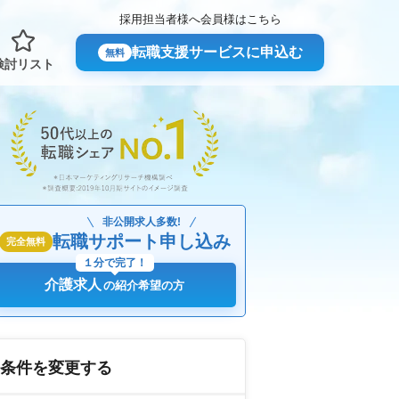
採用担当者様へ
会員様はこちら
転職支援サービスに申込む
無料
検討リスト
非公開求人多数!
転職サポート申し込み
完全無料
１分で完了！
介護求人
の紹介希望の方
条件を変更する