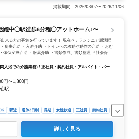
を提供できます。高い倫理観と熱意を持った介護職員とし
重要な役割を果たします。 ＜多彩な雇用形態＞ 正社
掲載期間 2026/08/07〜2026/11/06
派遣社員といった多様な雇用形態が用意されており、自身
に働くことが可能です。また週2〜3日からの勤務も可能な
っています。 ＜働きやすい環境＞ 週休2日シフト制
活躍中◯駅徒歩6分程◯アットホーム♪〜
ど、しっかりとした休暇制度が整っています。さらに福利
給や健康保険、労災保険などが提供されています。
が出来る方の募集を行っています！ 現在ベテランシニア層活躍
-- ・食事介助 ・入浴介助 ・トイレへの移動や動作の介助 ・おむ
 ・体位変換介助 ・服薬介助 ・書類作成、書類整理 ＊社会保険
50代、60代歓迎 アットホームな職場です。経験さえあれば年齢
！ ＼皆様のご応募お待ちしております♪／
問入浴での介護業務) / 正社員・契約社員・アルバイト・パー
00円〜1,800円
之荘駅
OK
駅近
週休2日制
長期
女性歓迎
正社員
契約社員
祉士・介護スタッフ
詳しく見る
極的に活躍しているアットホームな職場です。経験豊富な