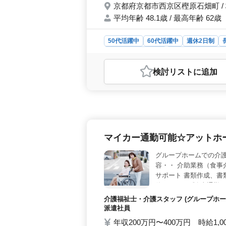
京都府京都市西京区樫原石畑町 /
平均年齢 48.1歳 / 最高年齢 62歳
50代活躍中
60代活躍中
週休2日制
アルバイト・パート
介護福祉士・介護ス
おすすめポイント
検討リスト
に追加
＜福利厚生充実＞ 社会保険完備で安
であり、職場ではベテラン中高年も活
トも充実。交通費実費支給あり。 
＞ 介護業務全般をおまかせします。
マイカー通勤可能☆アットホ
グループホームでの介護
容・・ 介助業務（食事
サポート 書類作成、書
休2日シフト制 車通勤
気 スタッフみんな仲が
介護福祉士・介護スタッフ (グループホー
おります！
派遣社員
年収200万円〜400万円 時給1,0