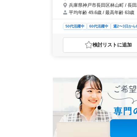
兵庫県神戸市長田区林山町 / 長
平均年齢 49.6歳 / 最高年齢 63歳
50代活躍中
60代活躍中
週2〜3日から
契約社員
派遣社員
アルバイト・パー
おすすめポイント
検討リスト
に追加
＜マイカー通勤可能＞ 自家用車での
便性があります。これにより通勤時間
さが向上します。 ＜アットホーム
働ける環境が整っています。コミュニ
す。新人の方もすぐに馴染めるよう
プホームでの介護業務は食事介助やレ
業務に携わります。またサービス利用
環です。