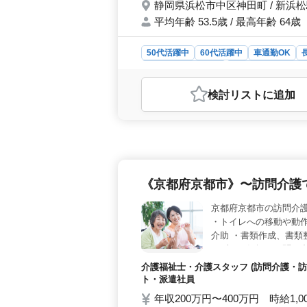
静岡県浜松市中区神田町 / 新浜
平均年齢 53.5歳 / 最高年齢 64歳
50代活躍中
60代活躍中
車通勤OK
アルバイト・パート
介護福祉士・介護ス
おすすめポイント
検討リスト
に追加
＜安定した勤務環境＞ 浜松市の特養
ッフ活躍中の職場で、安心して働け
し、様々な業務に挑戦できます。介助
す。 ＜働きやすい環境＞ マイカ
ます。福利厚生面も充実しており、安
《京都府京都市》〜訪問介護
京都府京都市の訪問介護
・トイレへの移動や動作
介助 ・書類作成、書類
まずはお気軽にお問い合
介護福祉士・介護スタッフ (訪問介護・訪
ト・派遣社員
年収200万円〜400万円 時給1,0