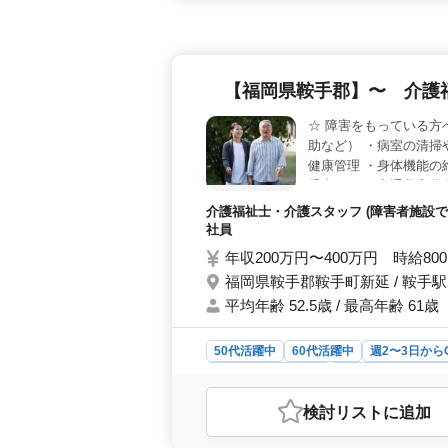
条件が整うことで従業員は安心して
広い雇用形態＞ 当施設では正社員か
意しています。週2〜3日からの勤務
働くことができます。これによりラ
【福岡県鞍手郡】〜 介護
者優遇＞ 介護経験1年以上やヘルパ
アップを目指す方を支援します。当施
☆ 障害をもっている方
り良いサービスを提供できるよう環境
助など） ・病室の清掃
健康管理 ・身体機能の
手当あり ・交通費実費
介護福祉士・介護スタッフ (障害者施設で
社員
年収200万円〜400万円 時給80
福岡県鞍手郡鞍手町新延 / 鞍手駅
平均年齢 52.5歳 / 最高年齢 61歳
50代活躍中
60代活躍中
週2〜3日から
アルバイト・パート
介護福祉士・介護ス
おすすめポイント
検討リスト
に追加
＜専門性の高い介護業務＞ 障害を持