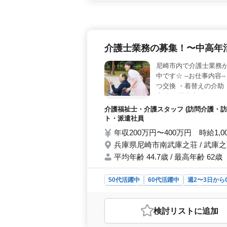
活かし、個々のニーズに合わせたケア
て利用者様の生活の質を向上させる
員、契約社員、アルバイト・パート、
のライフスタイルや状況に応じて柔軟
ので家庭や趣味との両立がしやすくな
介護士業務の募集！〜中高年
や有給休暇の取得、年末年始の休暇な
厚生も充実しており、交通費の実費支
尼崎市内で介護士業務
中です☆ --お仕事内容
つ交換 ・着替えの介助
完備 ＊駅徒歩6分程 ＊
は選考対象になりません
介護福祉士・介護スタッフ (訪問介護・訪
ト・派遣社員
年収200万円〜400万円 時給1,0
兵庫県尼崎市南武庫之荘 / 武庫
平均年齢 44.7歳 / 最高年齢 62歳
50代活躍中
60代活躍中
週2〜3日から
派遣社員
アルバイト・パート
介護福
おすすめポイント
検討リスト
に追加
＜中高年活躍中＞ 中高年の方々が積