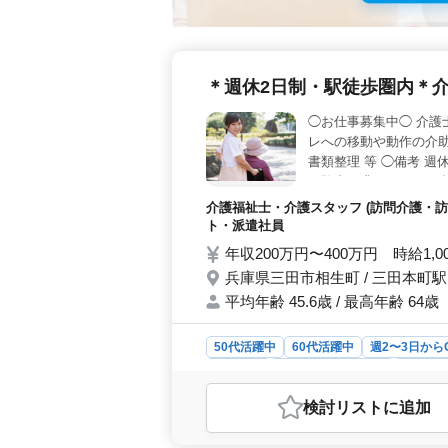
＊週休2日制・駅徒歩圏内＊
◯お仕事募集中◯ 介護
レへの移動や動作の介助
書類整理 等 ◯備考 週
経験者を求めてます！ 
介護福祉士・介護スタッフ (訪問介護・訪
ト・派遣社員
年収200万円〜400万円 時給1,0
兵庫県三田市相生町 / 三田本町駅
平均年齢 45.6歳 / 最高年齢 64歳
50代活躍中
60代活躍中
週2〜3日から
派遣社員
アルバイト・パート
介護福
おすすめポイント
検討リスト
に追加
＜安定した勤務条件＞ 当施設では週
います。さらに駅徒歩圏内に位置する