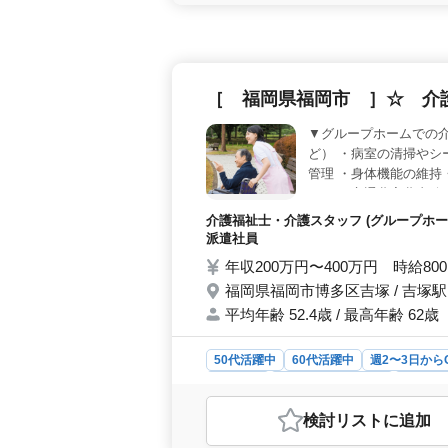
シニア層の方々が温かい雰囲気の中で
供しています。 ＜充実の業務内容
録管理まで幅広い介護業務を担当しま
たきめ細やかなケアを提供することが
ょう。 ＜便利なアクセス＞ 駅から
［ 福岡県福岡市 ］☆ 介
るため利用者様やその家族との交流も
献できる環境です。お問い合わせお待
▼グループホームでの介
ど） ・病室の清掃やシ
管理 ・身体機能の維持
あり ・交通費実費支給
介護福祉士・介護スタッフ (グループホー
派遣社員
年収200万円〜400万円 時給80
福岡県福岡市博多区吉塚 / 吉塚駅
平均年齢 52.4歳 / 最高年齢 62歳
50代活躍中
60代活躍中
週2〜3日から
派遣社員
アルバイト・パート
介護福
おすすめポイント
検討リスト
に追加
＜働きやすさ＞ 福岡市博多区の吉塚