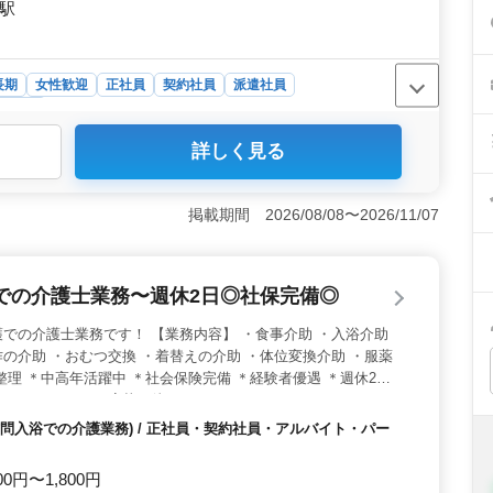
松駅
長期
女性歓迎
正社員
契約社員
派遣社員
タッフ
詳しく見る
での業務。長く勤めたい方に適しています。ベテランスタ
ます。 ＜経験を活かせる業務内容＞ 介護スキルを活か
業務から書類作成まで幅広く、経験を活かすことができま
掲載期間 2026/08/08〜2026/11/07
ー通勤可や交通費支給など、働きやすい条件が充実してい
定した生活が送れます。
での介護士業務〜週休2日◎社保完備◎
での介護士業務です！ 【業務内容】 ・食事介助 ・入浴介助
の介助 ・おむつ交換 ・着替えの介助 ・体位変換介助 ・服薬
整理 ＊中高年活躍中 ＊社会保険完備 ＊経験者優遇 ＊週休2日
わせください ご応募お待ちしております！
問入浴での介護業務) / 正社員・契約社員・アルバイト・パー
00円〜1,800円