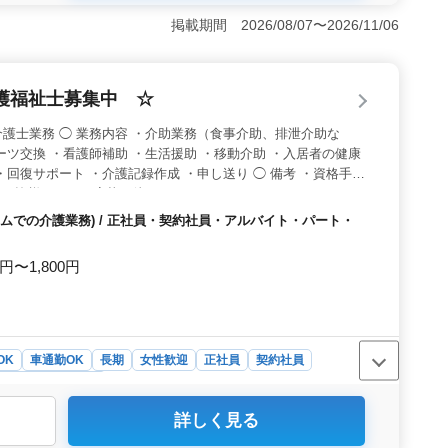
お互いに支え合いながら、利用者様への質の高いケアを提
＞ 食事介助や入浴介助などの身体介助から書類作成や記
掲載期間 2026/08/07〜2026/11/06
す。地域の方々と密に関わりながら個々のニーズに合わせ
求められますが、その分やりがいも十分に感じられるでし
徒歩6分の立地で通勤が便利です。また駅近くに位置す
護福祉士募集中 ☆
スムーズに行えます。安心して働きながら地域の方々に貢
ちしております。
護士業務 ◯ 業務内容 ・介助業務（食事介助、排泄介助な
ーツ交換 ・看護師補助 ・生活援助 ・移動介助 ・入居者の健康
・回復サポート ・介護記録作成 ・申し送り ◯ 備考 ・資格手当
 〜 皆様からのご応募お待ちしております♪ 〜
ムでの介護業務) / 正社員・契約社員・アルバイト・パート・
0円〜1,800円
OK
車通勤OK
長期
女性歓迎
正社員
契約社員
祉士・介護スタッフ
詳しく見る
駅近くに位置し、車通勤が可能であり、週2〜3日からの勤