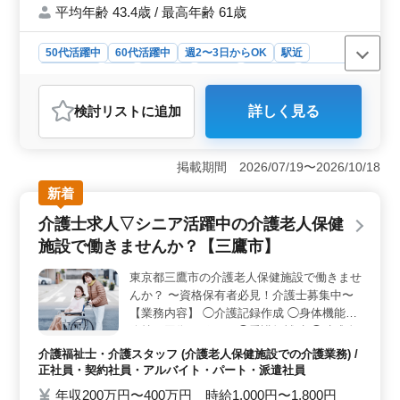
平均年齢 43.4歳 / 最高年齢 61歳
50代活躍中
60代活躍中
週2〜3日からOK
駅近
週休2日制
長期
女性歓迎
正社員
契約社員
派遣社員
アルバイト・パート
介護福祉士・介護スタッフ
検討リスト
に追加
詳しく見る
おすすめポイント
＜駅近介護老人保健施設の介護士募集＞ 東武練馬駅か
ら徒歩圏内に位置する介護老人保健施設での介護士を募
掲載期間 2026/07/19〜2026/10/18
集してます。この施設では高齢者の方々が安心して生活
新着
できるよう質の高いケアと支援を提供しています。そん
な施設で、一緒に働く介護のプロを募集していま
介護士求人▽シニア活躍中の介護老人保健
す。 ＜多彩な業務内容＞ 入居者の日常生活支援を
施設で働きませんか？【三鷹市】
行うため看護師の補助や介護記録の作成、食事や排泄の
介助など様々な業務を担当します。また入居者の方々と
東京都三鷹市の介護老人保健施設で働きませ
のコミュニケーションを大切にし、笑顔や温かさを届け
んか？ 〜資格保有者必見！介護士募集中〜
ることも重要な仕事の一つです。 ＜アクセス便利で
働きやすい環境＞ シフト制で週3日以上の勤務が可能な
【業務内容】 ◯介護記録作成 ◯身体機能の
のでライフスタイルに合わせた働き方ができます。施設
維持・回復サポート ◯看護師補助 ◯助成金
では働きやすい環境づくりにも力を入れており、スタッ
業務 ◯介助業務（食事介助、排泄介助な
介護福祉士・介護スタッフ (介護老人保健施設での介護業務) /
フ同士のコミュニケーションやフォロー体制も整ってい
ど）など 【備考】 ◯社会保険完備 ◯シフ
正社員・契約社員・アルバイト・パート・派遣社員
ます。
ト制(週3日以上相談可能) ◯週休二日 皆様の
年収200万円〜400万円 時給1,000円〜1,800円