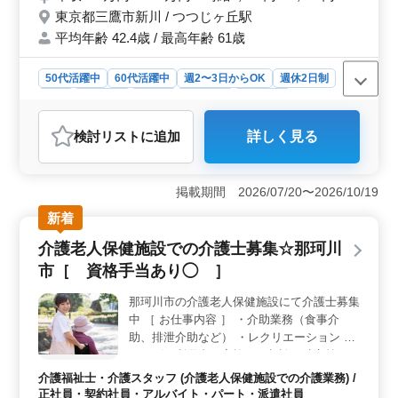
ご応募お待ちしております！ まずはお気軽
東京都三鷹市新川 / つつじヶ丘駅
にお問い合わせください♪
平均年齢 42.4歳 / 最高年齢 61歳
50代活躍中
60代活躍中
週2〜3日からOK
週休2日制
長期
女性歓迎
正社員
契約社員
派遣社員
アルバイト・パート
介護福祉士・介護スタッフ
検討リスト
に追加
詳しく見る
おすすめポイント
＜働きやすい環境＞ 東京都三鷹市の介護老人保健施設
は社会保険完備で安定した雇用を提供しています。シフ
掲載期間 2026/07/20〜2026/10/19
ト制度を導入し、週3日以上の相談も可能で週休二日制度
新着
も整っています。これにより仕事とプライベートのバラ
ンスを取りやすい環境が整っています。 ＜多彩な業
介護老人保健施設での介護士募集☆那珂川
務内容＞ 介護士としての基本業務に加えて介護記録作
市［ 資格手当あり◯ ］
成、身体機能の維持・回復サポート、看護師補助など多
岐にわたる業務があります。これにより日々の業務がモ
那珂川市の介護老人保健施設にて介護士募集
ノトーンにならず、やりがいを感じながら成長できる環
中 ［ お仕事内容 ］ ・介助業務（食事介
境です。 ＜シニア活躍中＞ シニア層やベテランの
方々が、その経験と知識を活かしながらチームでサービ
助、排泄介助など） ・レクリエーション ・
スの質を高めています。新たな仲間との出会いや経験の
サービス利用者の家族との相談、助言等 ［
共有を通じて、より充実した職場環境を築くことができ
備考 ］ ＊車通勤可能◎ ＊資格手当あり ま
介護福祉士・介護スタッフ (介護老人保健施設での介護業務) /
ます。
ずはお気軽にお問い合わせ下さい♪
正社員・契約社員・アルバイト・パート・派遣社員