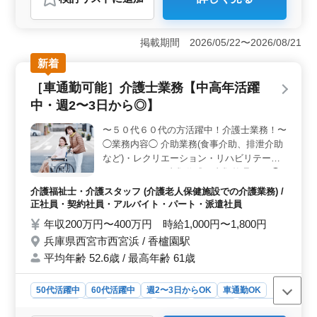
おすすめポイント
＜週休2日制でワークライフバランスが取れる＞ 浜松市
のこの介護老人保健施設は週休2日制を採用しています。
掲載期間 2026/05/22〜2026/08/21
定期的な休日が確保され、仕事とプライベートのバラン
新着
スが取りやすく、健康面も維持しやすい環境です。
＜車通勤OKでアクセスしやすい＞ この施設は、無料駐
［車通勤可能］介護士業務【中高年活躍
車場が完備されており、車での通勤が可能です。このア
中・週2〜3日から◎】
クセスの良さは、遠方に住むスタッフにとっても、通勤
の負担を軽減します。 ＜経験を活かせる職場環境
〜５０代６０代の方活躍中！介護士業務！〜
＞ ヘルパー2級以上の資格が必要で、介護経験が1年以
◯業務内容◯ 介助業務(食事介助、排泄介助
上ある方が求められています。既に介護の現場での経験
がある方にとって、スキルを活かして更なるキャリアア
など)・レクリエーション・リハビリテーシ
ップを目指せる環境が整っています。
ョンサポート・書類作成、書類整理など ◯
ポイント◯ 車通勤可能 週2〜3日から◎ 是非
介護福祉士・介護スタッフ (介護老人保健施設での介護業務) /
ご応募お待ちしております！
正社員・契約社員・アルバイト・パート・派遣社員
年収200万円〜400万円 時給1,000円〜1,800円
兵庫県西宮市西宮浜 / 香櫨園駅
平均年齢 52.6歳 / 最高年齢 61歳
50代活躍中
60代活躍中
週2〜3日からOK
車通勤OK
週休2日制
長期
女性歓迎
正社員
契約社員
派遣社員