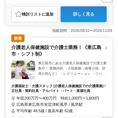
週休2日制
長期
女性歓迎
正社員
契約社員
派遣社員
アルバイト・パート
介護福祉士・介護スタッフ
検討リスト
に追加
詳しく見る
おすすめポイント
＜シニア活躍の介護老人保健施設＞ 埼玉県川口市に位
置する介護老人保健施設でシニア介護士が活躍できる職
掲載期間 2026/08/10〜2026/11/09
場です。長年の経験や知識を活かし、利用者の健康管理
新着
や生活支援に貢献できます。シフト制で週3日以上の相談
が可能なので自分のペースで働けます。 ＜充実の業
介護老人保健施設で介護士業務！《東広島
務内容＞ 介護記録の作成や身体機能のサポート、看護
市・シフト制》
師補助など幅広い業務があります。介護経験を積みなが
ら新たなスキルを身につけることができます。また助成
東広島市にある介護老人保健施設で介護士募
金業務も行うことで施設の運営にも貢献できます。
集中！ 業務内容 ・介助業務（食事介助、排
＜安心の福利厚生＞ 社会保険完備で雇用・労災・健
康・厚生の福利厚生が整っています。実費支給の通勤手
泄介助など） ・レクリエーション ・リハビ
当や週休2日制、年末年始や有給休暇など働きやすい環境
リテーションサポート ・書類作成、書類整
が整っています。また無料駐車場が完備されており、車
理 ・サービス利用者の家族との相談、助言
介護福祉士・介護スタッフ (介護老人保健施設での介護業務) /
通勤も可能です。
備考 ＊シフト制(週3日以上相談可能) ＊交通
正社員・契約社員・アルバイト・パート・派遣社員
費実費支給 ＊日勤のみ応相談 アットホーム
年収200万円〜400万円 時給1,000円〜1,800円
な施設です☆ ご応募お待ちしております♪
広島県東広島市安芸津町風早 / 風早駅
平均年齢 48.5歳 / 最高年齢 62歳