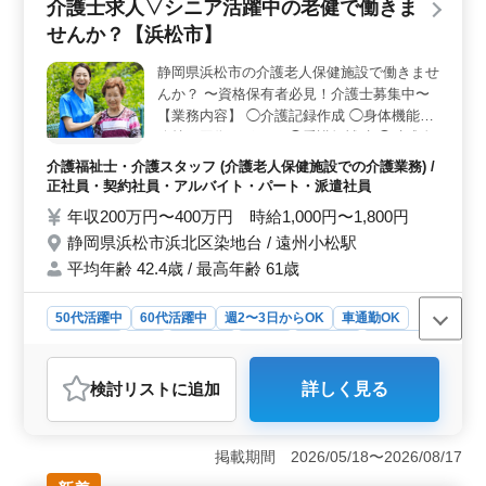
介護士求人▽シニア活躍中の老健で働きま
も選択可能です。これにより、個々のライフスタイルや
せんか？【浜松市】
ニーズに合った働き方が実現できます。 ＜勤務環境
と福利厚生＞ 夜勤がなく、日勤のみの勤務体系で、ワ
静岡県浜松市の介護老人保健施設で働きませ
ークライフバランスを保ちやすい環境が整っています。
んか？ 〜資格保有者必見！介護士募集中〜
資格手当などの福利厚生も充実しており、長期的なキャ
リア形成に適した職場です。
【業務内容】 ◯介護記録作成 ◯身体機能の
維持・回復サポート ◯看護師補助 ◯助成金
業務 ◯介助業務（食事介助、排泄介助な
介護福祉士・介護スタッフ (介護老人保健施設での介護業務) /
ど）など 【備考】 ◯社会保険完備 ◯シフ
正社員・契約社員・アルバイト・パート・派遣社員
ト制(週3日以上相談可能) ◯週休二日 ◯車通
年収200万円〜400万円 時給1,000円〜1,800円
勤可能（無料駐車場完備） 皆様のご応募お
静岡県浜松市浜北区染地台 / 遠州小松駅
待ちしております！ まずはお気軽にお問い
平均年齢 42.4歳 / 最高年齢 61歳
合わせください♪
50代活躍中
60代活躍中
週2〜3日からOK
車通勤OK
週休2日制
長期
女性歓迎
正社員
契約社員
派遣社員
アルバイト・パート
介護福祉士・介護スタッフ
検討リスト
に追加
詳しく見る
おすすめポイント
＜職場環境＞ 浜松市の老健施設は、シニア世代が活躍
中の職場です。64人の従業員が在籍する、働きやすい環
掲載期間 2026/05/18〜2026/08/17
境です。 ＜勤務条件＞ 週3〜5日勤務のシフト制