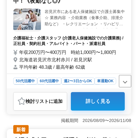
中！《夜勤なし◎》
経験豊富な方にとって魅力的な募集と言えます。 ＜
福利厚生の充実＞ 雇用保険、労災保険、健康保険、厚
岩見沢市にある老人保健施設で介護士募集中
生年金などの福利厚生が整っており、安心して長期的に
☆ 業務内容 ・介助業務（食事介助、排泄介
働くことが可能です。
助など） ・レクリエーション ・リハビリテ
ーションサポート ・書類作成、書類整理 ・
サービス利用者の家族との相談、助言 備考
介護福祉士・介護スタッフ (介護老人保健施設での介護業務) /
＊シフト制(週3日以上相談可能) ＊資格手当
正社員・契約社員・アルバイト・パート・派遣社員
あり ＊夜勤業務なし ご応募お待ちしており
年収200万円〜400万円 時給1,000円〜1,800円
ます♪
北海道岩見沢市北村赤川 / 岩見沢駅
平均年齢 48.3歳 / 最高年齢 62歳
50代活躍中
60代活躍中
週2〜3日からOK
車通勤OK
長期
女性歓迎
正社員
契約社員
派遣社員
アルバイト・パート
介護福祉士・介護スタッフ
検討リスト
に追加
詳しく見る
おすすめポイント
＜勤務地のアクセスと環境＞ 北海道岩見沢市に位置す
る施設でのお仕事。車通勤も可能で、通勤の利便性が高
掲載期間 2026/08/09〜2026/11/08
い点が特徴です。 ＜雇用形態の多様性と労働条件
新着
＞ 正社員、契約社員、アルバイト、パート、派遣社員
と多彩な雇用形態を提供しており、週2〜3日からの勤務