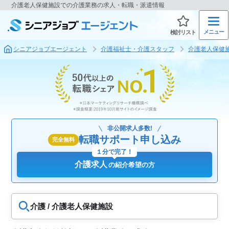
介護老人保健施設での介護業務の求人・転職・派遣情報
メニュー
検討リスト
シニアジョブエージェント
介護福祉士・介護スタッフ
介護老人保健
非公開求人多数!
転職サポート申し込み
完全無料
１分で完了！
介護求人
の紹介希望の方
介護 / 介護老人保健施設