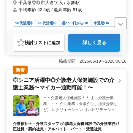
千葉県香取市大倉字入 / 水郷駅
す！ まずはお気軽にお問い合わせください♪
平均年齢 42.4歳 / 最高年齢 61歳
50代活躍中
60代活躍中
週2〜3日からOK
車通勤OK
週休2日制
長期
女性歓迎
正社員
契約社員
派遣社員
アルバイト・パート
介護福祉士・介護スタッフ
検討リスト
に追加
詳しく見る
おすすめポイント
＜経験者優遇＞ 介護老人保健施設での勤務経験を活か
し、専門的な介助業務や身体機能の維持・回復サポート
掲載期間 2026/05/19〜2026/08/18
に従事します。介護記録の作成や看護師の補助業務もあ
新着
り、幅広い業務を経験することができます。資格保有者
が優遇されるためスキルを最大限に活かせる職場で
◎シニア活躍中◎介護老人保健施設での介
す。 ＜柔軟な勤務形態＞ 週2〜3日から勤務可能で
護士業務〜マイカー通勤可能！〜
シフト制を採用しているためライフスタイルに合わせた
働き方ができます。週休二日制でプライベートの時間も
＊＊介護老人保健施設＊＊ 主に介護士業
しっかり確保できます。車通勤も可能で交通手当も実費
務・・・ 介助業務（食事介助、排泄介助な
支給されるため通勤のストレスも軽減されます。 ＜
シニア活躍中の職場＞ 50代以上のスタッフが多く活躍
ど） レクリエーション リハビリテーション
しており、アットホームな雰囲気の職場です。シニア世
サポート 書類作成、書類整理 サービス利用
代の豊富な経験と知識を活かし、利用者一人ひとりに寄
者の家族との相談、助言 等 ポイント・・・
介護福祉士・介護スタッフ (介護老人保健施設での介護業務) /
り添った介護ができる環境です。入居者とスタッフの信
車通勤可能(マイカー通勤可！) シニア活躍中
正社員・契約社員・アルバイト・パート・派遣社員
頼関係が築きやすく、働きがいのある職場です。