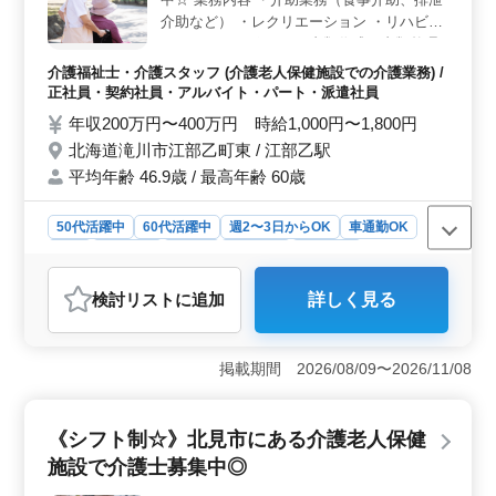
テージやキャリアプランに応じた働き方が選べます。
介助など） ・レクリエーション ・リハビリ
テーションサポート ・書類作成、書類整理
・サービス利用者の家族との相談、助言 備
介護福祉士・介護スタッフ (介護老人保健施設での介護業務) /
考 ＊シフト制(週3日以上相談可能) ＊交通費
正社員・契約社員・アルバイト・パート・派遣社員
実費支給 ＊日勤のみ応相談 経験重視です◎
年収200万円〜400万円 時給1,000円〜1,800円
まずはお気軽にお問い合わせください♪
北海道滝川市江部乙町東 / 江部乙駅
平均年齢 46.9歳 / 最高年齢 60歳
50代活躍中
60代活躍中
週2〜3日からOK
車通勤OK
長期
女性歓迎
正社員
契約社員
派遣社員
アルバイト・パート
介護福祉士・介護スタッフ
検討リスト
に追加
詳しく見る
おすすめポイント
＜シフトの柔軟性＞ 週3日以上の勤務が可能なシフト制
を採用しています。これにより、家庭や他の仕事とのバ
掲載期間 2026/08/09〜2026/11/08
ランスを取りやすく、個々のライフスタイルに合わせた
働き方が実現できます。 ＜経験を活かせる環境＞ 1
年以上の介護経験が求められるお仕事です。既存のスキ
《シフト制☆》北見市にある介護老人保健
ルと経験を活かしつつ、更なるキャリアアップを目指せ
施設で介護士募集中◎
る業務です。経験者にとって魅力的な職場と言えま
す。 ＜福利厚生の充実＞ 雇用保険、労災保険、健