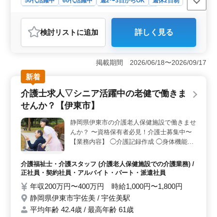
50代活躍中
60代活躍中
週2〜3日からOK
週休2日制
長期
女性歓迎
正社員
契約社員
派遣社員
アルバイト・パート
介護福祉士・介護スタッフ
検討リスト
に追加
詳しく見る
おすすめポイント
＜シニア世代活躍中＞ シニア世代が大いに活躍中の老
健でのお仕事。 経験を共有し、心地よい職場環境で、
掲載期間 2026/06/18〜2026/09/17
お互いにサポートしながら仕事ができます。 ＜多彩
新着
な業務内容＞ 介助業務から身体機能の維持・回復サポ
ートまで。 経験を活かせる幅広い業務があり、やりが
介護士求人▽シニア活躍中の老健で働きま
いと成長を感じながら働けます。 ＜アクセス便利
せんか？【伊東市】
＞ 施設はアクセスが良好。通勤もスムーズで、仕事と
プライベートの両立がしやすい環境です。交通費も実費
静岡県伊東市の介護老人保健施設で働きませ
支給で安心。
んか？ 〜資格保有者必見！介護士募集中〜
【業務内容】 ◯介護記録作成 ◯身体機能の
維持・回復サポート ◯看護師補助 ◯介助業
務（食事介助、排泄介助など）など 【備
介護福祉士・介護スタッフ (介護老人保健施設での介護業務) /
考】 ◯社会保険完備 ◯シフト制(週3日以上
正社員・契約社員・アルバイト・パート・派遣社員
相談可能) ◯週休二日 ◯車通勤可能☆ 皆様
年収200万円〜400万円 時給1,000円〜1,800円
のご応募お待ちしております！ まずはお気
静岡県伊東市宇佐美 / 宇佐美駅
軽にお問い合わせください♪
平均年齢 42.4歳 / 最高年齢 61歳