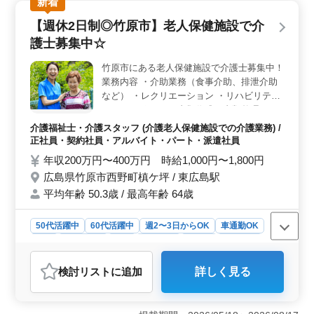
新着
で、週休2日制です。年間休日は120日あり、ワークライ
フバランスを保ちやすいです。無料駐車場が完備で、車
【週休2日制◎竹原市】老人保健施設で介
通勤が可能です。社会保険完備で安心して長期勤務でき
護士募集中☆
ます。 ＜キャリアアップ＞ 介護の経験が1年以上あ
り、ヘルパー2級以上の資格をお持ちの方には最適な職場
竹原市にある老人保健施設で介護士募集中！
です。身体機能の維持・回復サポート、看護師補助など
業務内容 ・介助業務（食事介助、排泄介助
多岐にわたる業務内容があり、スキルアップも望めま
す。
など） ・レクリエーション ・リハビリテー
ションサポート ・書類作成、書類整理 ・サ
ービス利用者の家族との相談、助言 備考 ＊
介護福祉士・介護スタッフ (介護老人保健施設での介護業務) /
シフト制(週3日以上相談可能) ＊交通費実費
正社員・契約社員・アルバイト・パート・派遣社員
支給 ＊日勤のみ応相談 ご応募お待ちしてお
年収200万円〜400万円 時給1,000円〜1,800円
ります♪
広島県竹原市西野町槙ケ坪 / 東広島駅
平均年齢 50.3歳 / 最高年齢 64歳
50代活躍中
60代活躍中
週2〜3日からOK
車通勤OK
駅近
週休2日制
長期
女性歓迎
正社員
契約社員
派遣社員
アルバイト・パート
介護福祉士・介護スタッフ
検討リスト
に追加
詳しく見る
おすすめポイント
＜週休2日制でのワークライフバランス＞ この老人保健
施設では、週休2日制を採用しています。これにより、仕