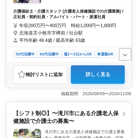
あります。これにより、ライフスタイルに合わせた柔軟
リテーションサポート ・書類作成、書類整
な働き方が選べる点が魅力です。
理 ・サービス利用者の家族との相談、助言
介護福祉士・介護スタッフ (介護老人保健施設での介護業務) /
備考 ＊シフト制(週3日以上相談可能) ＊交通
正社員・契約社員・アルバイト・パート・派遣社員
費実費支給 ＊日勤のみ応相談 経験重視です
年収200万円〜400万円 時給1,000円〜1,800円
◎ まずはお気軽にお問い合わせください！
北海道苫小牧市字樽前 / 社台駅
平均年齢 48.4歳 / 最高年齢 63歳
50代活躍中
60代活躍中
週2〜3日からOK
車通勤OK
長期
女性歓迎
正社員
契約社員
派遣社員
アルバイト・パート
介護福祉士・介護スタッフ
検討リスト
に追加
詳しく見る
おすすめポイント
＜シフトの柔軟性＞ シフト制を採用しており、週3日以
上から勤務可能です。個々の生活スタイルに合わせた勤
掲載期間 2026/08/09〜2026/11/08
務が可能で、特に家庭との両立を求める方に適していま
す。 ＜経験重視の職場環境＞ 1年以上の介護経験が
必須のお仕事です。経験を活かしてさらにスキルアップ
【シフト制◎】〜滝川市にある介護老人保
を目指せる環境です。経験者が活躍できる職場であり、
健施設で介護士の募集〜
キャリアアップにもつながります。 ＜多様な雇用形
態＞ 正社員、契約社員、アルバイト、パート、派遣社
滝川市にある介護老人保健施設で介護士募集
員と、多様な雇用形態があります。それぞれのライフス
中☆ 業務内容 ・介助業務（食事介助、排泄