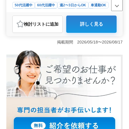
50代活躍中
60代活躍中
週2〜3日からOK
車通勤OK
長期
女性歓迎
正社員
契約社員
派遣社員
アルバイト・パート
介護福祉士・介護スタッフ
検討リスト
に追加
詳しく見る
おすすめポイント
＜シフトの柔軟性＞ この介護老人保健施設では、週2〜
3日からの勤務が可能なシフト制を採用しています。従業
掲載期間 2026/05/18〜2026/08/17
員のライフスタイルに合わせた勤務スケジュールが組め
るため、プライベートと仕事のバランスを取りやすい環
境が整っています。 ＜アクセスの良さと車通勤の利
便性＞ 広島県東広島市のこの施設はアクセスが良好で
す。無料駐車場があり、車通勤も可能で、通勤の便利さ
が特徴です。 ＜福利厚生と働きやすい環境＞ 雇用
保険、労災保険、健康保険、厚生年金の社会保険完備
で、福利厚生が整っています。アットホームな職場環境
で、従業員の平均年齢は48.5歳と幅広い年代のスタッフ
が活躍しており、経験を生かして働くことができます。