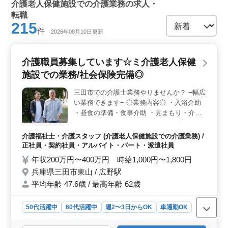
介護老人保健施設での介護業務の求人・
転職
215
件
2026年08月10日更新
介護職員募集しています☆ミ介護老人保健
施設での業務/社会保険完備◎
三田市での介護士業務やりませんか？ −幅広
い業務できます− ◎業務内容◎ ・入浴介助
・昼食の準備・食事介助 ・見まもり・介助
・リハビリテーションのサポート ・記録作
成、引継ぎなど ・夕食の準備 等 ◎特徴◎
介護福祉士・介護スタッフ (介護老人保健施設での介護業務) /
・年間休日111日 ・車通勤可能 お仕事とプ
正社員・契約社員・アルバイト・パート・派遣社員
ライベート分けたい方オススメの企業です☆
年収200万円〜400万円 時給1,000円〜1,800円
ミ まずはお気軽にお問い合わせください
兵庫県三田市東山 / 広野駅
♬♬
平均年齢 47.6歳 / 最高年齢 62歳
50代活躍中
60代活躍中
週2〜3日からOK
車通勤OK
週休2日制
長期
女性歓迎
正社員
契約社員
派遣社員