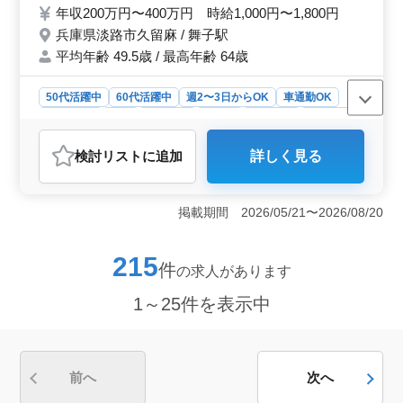
の企業様 週5日の勤務可能な方！ 皆様のご
年収200万円〜400万円 時給1,000円〜1,800円
応募お待ちしております！
兵庫県淡路市久留麻 / 舞子駅
平均年齢 49.5歳 / 最高年齢 64歳
50代活躍中
60代活躍中
週2〜3日からOK
車通勤OK
週休2日制
長期
女性歓迎
正社員
契約社員
派遣社員
アルバイト・パート
介護福祉士・介護スタッフ
検討リスト
に追加
詳しく見る
おすすめポイント
＜シニア層の活躍＞ シニア層が積極的に活躍してお
り、経験豊富な方々が安定したサービスを提供していま
掲載期間 2026/05/21〜2026/08/20
す。50代や60代の方々が多く、幅広い年齢層がチームを
形成し、地域の福祉に貢献しています。経験者だけでな
く、新しい環境での挑戦を歓迎しています。 ＜業務
215
件
の求人があります
内容の多彩さ＞ 介護老人保健施設での介護士業務は多
岐にわたります。食事や排泄の介助からレクリエーショ
1～25件を表示中
ンやリハビリテーションのサポート、書類作成やサービ
ス利用者との相談まで入居者の生活を支える幅広い業務
があります。 ＜待遇の充実＞ マイカー通勤が可能
で無料駐車場も完備されています。週5日の勤務が可能な
ため働き方に合わせて柔軟なスケジュールが組めます。
前へ
次へ
さらに福利厚生も充実しており、安心して働ける環境が