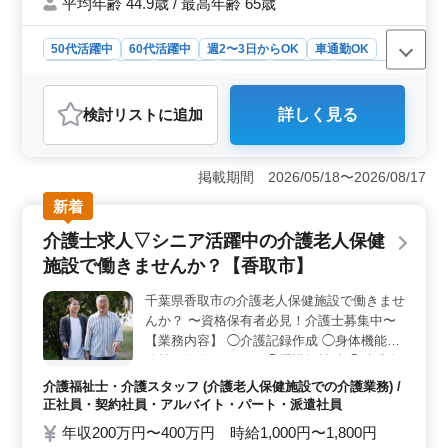
平均年齢 44.9歳 / 最高年齢 65歳
で明るい方を求めています♪ 皆様のご応募お
待ちしております！
50代活躍中
60代活躍中
週2〜3日からOK
車通勤OK
週休2日制
長期
女性歓迎
正社員
契約社員
派遣社員
アルバイト・パート
介護福祉士・介護スタッフ
検討リスト
に追加
詳しく見る
おすすめポイント
＜柔軟な勤務形態＞ 正社員、契約社員、アルバイト・
パート、派遣社員と多様な雇用形態があり、週2〜3日か
掲載期間 2026/05/18〜2026/08/17
らの勤務も可能です。家庭やプライベートと両立しなが
新着
ら働きたい方に最適です。50代、60代の方も活躍中で長
く安心して働ける職場です。 ＜交通アクセスと福利
介護士求人▽シニア活躍中の介護老人保健
厚生＞ 車通勤が可能で、無料駐車場も完備されていま
施設で働きませんか？【香取市】
す。通勤手当も支給されるため、通勤の負担が少なく働
きやすい環境です。社会保険も完備されており、長期勤
千葉県香取市の介護老人保健施設で働きませ
務を考えている方にとって安心できるポイントで
んか？ 〜資格保有者必見！介護士募集中〜
す。 ＜アットホームな職場環境＞ 地域密着型の介
護老人保健施設でアットホームな雰囲気の中で働けま
【業務内容】 ◯介護記録作成 ◯身体機能の
す。入居者との距離も近く、暖かいコミュニケーション
維持・回復サポート ◯看護師補助 ◯助成金
が取れる職場です。介護経験を活かして入居者の健康管
業務 ◯介助業務（食事介助、排泄介助な
介護福祉士・介護スタッフ (介護老人保健施設での介護業務) /
理や身体機能の維持・回復サポートなど、やりがいのあ
ど）など 【備考】 ◯社会保険完備 ◯シフ
正社員・契約社員・アルバイト・パート・派遣社員
る仕事ができます。
ト制(週3日以上相談可能) ◯週休二日 ◯車通
年収200万円〜400万円 時給1,000円〜1,800円
勤可能☆ 皆様のご応募お待ちしておりま