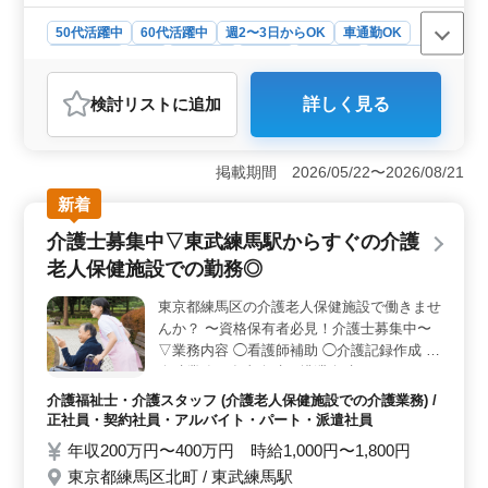
50代活躍中
60代活躍中
週2〜3日からOK
車通勤OK
週休2日制
長期
女性歓迎
正社員
契約社員
派遣社員
アルバイト・パート
介護福祉士・介護スタッフ
検討リスト
に追加
詳しく見る
おすすめポイント
＜シニア介護士におすすめ＞ 静岡県伊東市の介護老人
保健施設で、介護士さんを募集しています。 資格保有
掲載期間 2026/05/22〜2026/08/21
者必見の求人です！ 業務内容は多岐にわたり、介護記
新着
録作成から身体機能の維持・回復サポート、看護師補
助、介助業務（食事介助、排泄介助など）まで、幅広い
介護士募集中▽東武練馬駅からすぐの介護
業務があります。 ＜働きやすい環境＞ シフトは週3
老人保健施設での勤務◎
日以上で勤務日数が相談可能な週休2日制が採用されてお
り、年末年始や有給休暇など、休暇制度も充実していま
東京都練馬区の介護老人保健施設で働きませ
す。 ＜ご応募お待ちしています＞ 経験豊富な介護
んか？ 〜資格保有者必見！介護士募集中〜
士の皆様、ぜひご応募をお待ちしています介護の専門ス
キルを活かして、高齢者の健康と幸福に貢献しましょ
▽業務内容 ◯看護師補助 ◯介護記録作成 ◯
う。
介助業務（食事介助、排泄介助など）など
▽備考 ◯東武練馬駅からアクセス良好♪
介護福祉士・介護スタッフ (介護老人保健施設での介護業務) /
◯シフト制(週3日以上相談可能) ◯週休二日
正社員・契約社員・アルバイト・パート・派遣社員
是非皆様のご応募お待ちしております！！
年収200万円〜400万円 時給1,000円〜1,800円
まずはお気軽にお問い合わせください◎
東京都練馬区北町 / 東武練馬駅