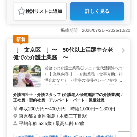
アルバイト・パート
介護福祉士・介護スタッフ
検討リスト
に追加
詳しく見る
おすすめポイント
＜車通勤可能＞ 車通勤が可能なので公共交通機関のス
ケジュールに縛られることなく、自分のペースで通勤で
掲載期間 2026/07/21〜2026/10/20
きます。特に地方での就業や施設へのアクセスが難しい
新着
場合に便利です。また無料駐車場完備で駐車スペースの
確保にも心配がありません。 ＜柔軟な勤務体制＞
［ 文京区 ］〜 50代以上活躍中☆老
週2〜3日からの勤務が可能なので自分の生活リズムや予
健での介護士業務 〜
定に合わせて働けます。これにより副業や家事との両立
がしやすく、ストレスなく長く働ける環境が整っていま
老健での介護士業務◯シニア世代活躍中です
す。またシフト制度も導入されており、希望に応じて勤
♪ 【 業務内容 】 ・介助業務（食事介助、排
務日や時間を調整できます。 ＜中高年活躍中＞ 50
代から60代の方々が多数活躍しており、経験豊富な方々
泄介助など） ・病室の清掃やシーツ交換 ・
がチームを支えています。年齢や性別に関係なく、誰も
身体機能の維持・回復サポート ・介護記録
が尊重され、活躍できる環境が整っています。またシニ
作成 ・申し送り 【 備考 】 ＊交通費実費支
介護福祉士・介護スタッフ (介護老人保健施設での介護業務) /
ア世代の方々にとっても働きやすい環境が整っており、
給 皆様からのご応募お待ちしておりま
正社員・契約社員・アルバイト・パート・派遣社員
安心して長く働ける職場です。
す！！！
年収200万円〜400万円 時給1,000円〜1,800円
東京都文京区湯島 / 本郷三丁目駅
平均年齢 53.5歳 / 最高年齢 62歳