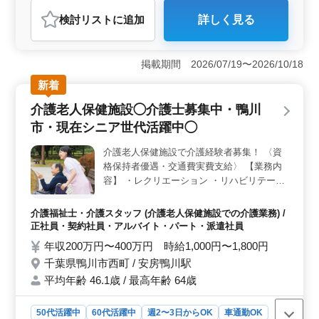
アルバイト・パート
介護福祉士・介護スタッフ
検討リスト
に追加
詳しく見る
おすすめポイント
＜働きやすさ＞ この求人は兵庫県西宮市西宮浜に位置
し、香櫨園駅からもアクセスが良好です。車通勤可能で
掲載期間 2026/07/19〜2026/10/18
無料駐車場完備で通勤ストレスを軽減できます。週2〜3
新着
日からの勤務で柔軟な働き方が可能です。 ＜給与・
福利厚生＞ 年収200万円〜400万円や時給1,000円〜
介護老人保健施設◯介護士募集中・鴨川
1,800円という好待遇です。通勤手当などの福利厚生も充
市・現在シニア世代活躍中◯
実しています。雇用・労災・健康・厚生といった面でサ
ポートが行き届いており、安心して働けます。 ＜成
介護老人保健施設で介護経験者募集！ 〈資
長・活躍の機会＞ 中高年層が活躍する環境で経験豊富
格保持者優遇・交通費実費支給〉 【業務内
な方々が多数活躍しています。週5日勤務可能な方も歓迎
され、安定したキャリアの構築が期待できます。介護老
容】 ・レクリエーション ・リハビリテーシ
人保健施設での業務を通じてスキルアップを図りましょ
ョンサポート ・サービス利用者の家族との
う。
相談、助言 ・介助業務（食事介助、排泄介
介護福祉士・介護スタッフ (介護老人保健施設での介護業務) /
助など） ・書類作成、書類整理 等 【ポイン
正社員・契約社員・アルバイト・パート・派遣社員
ト】 ・車通勤可能/有給休暇あり ・週3日か
年収200万円〜400万円 時給1,000円〜1,800円
らOK＾＾ ・責任感があり心優しい方◎ 困
千葉県鴨川市西町 / 安房鴨川駅
った事があればすぐにサポートします♫ い
平均年齢 46.1歳 / 最高年齢 64歳
つでもご応募下さい！
50代活躍中
60代活躍中
週2〜3日からOK
車通勤OK