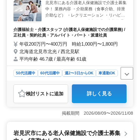
北見市にある介護老人保健施設で介護士募集
康保険、厚生年金の社会保険完備で、福利厚生が整備さ
中！ 業務内容 ・介助業務（食事介助、排泄
れています。長期的なキャリア形成をサポートする安定
した就労環境が整っています。
介助など） ・レクリエーション ・リハビリ
テーションサポート ・書類作成、書類整理
・サービス利用者の家族との相談、助言 備
介護福祉士・介護スタッフ (介護老人保健施設での介護業務) /
考 ＊シフト制(週3日以上相談可能) ＊交通費
正社員・契約社員・アルバイト・パート・派遣社員
実費支給 ＊日勤のみ応相談 60代活躍中◎ ま
年収200万円〜400万円 時給1,000円〜1,800円
ずはお気軽にお問い合わせください♪
北海道北見市北光 / 西北見駅
平均年齢 46.7歳 / 最高年齢 61歳
50代活躍中
60代活躍中
週2〜3日からOK
車通勤OK
長期
女性歓迎
正社員
契約社員
派遣社員
アルバイト・パート
介護福祉士・介護スタッフ
検討リスト
に追加
詳しく見る
おすすめポイント
＜シフトの柔軟性＞ 週3日以上の勤務が可能なシフト制
を採用しています。これにより、個々のライフスタイル
掲載期間 2026/08/09〜2026/11/08
に合わせた働き方が可能となり、家庭との両立を目指す
方に適しています。 ＜経験を活かせる環境＞ 1年以
上の介護経験が必要な求人で、経験者がそのスキルを活
岩見沢市にある老人保健施設で介護士募集
かしてさらなるキャリアアップを目指せるお仕事です。