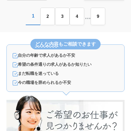
整っています。
…
1
2
3
4
9
どんな内容
もご相談できます
自分の年齢で求人があるか不安
希望の条件通りの求人があるか知りたい
まだ転職を迷っている
今の職場を辞められるか不安