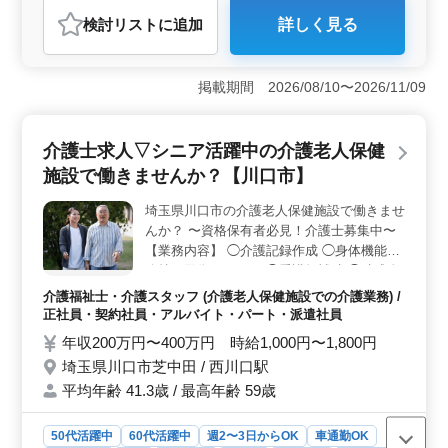
アルバイト・パート
介護福祉士・介護スタッフ
検討リスト
に追加
詳しく見る
おすすめポイント
＜充実の業務内容＞ 入浴介助、食事介助、見まもり、
リハビリテーションサポートなど幅広い業務を通じて利
掲載期間 2026/08/10〜2026/11/09
用者の生活をサポートします。利用者とのコミュニケー
ションを大切にし、笑顔と温かさを届けることができる
職場です。 ＜特徴＞ 年間休日111日や車通勤可能な
介護士求人▽シニア活躍中の介護老人保健
ど働きやすい環境が整っています。週休2日制や長期勤務
施設で働きませんか？【川口市】
が可能であり、仕事とプライベートを両立したい方にお
すすめです。さらに充実した福利厚生が整っており、安
埼玉県川口市の介護老人保健施設で働きませ
心して働くことができます。 ＜お問い合わせ＞ 介
んか？ 〜資格保有者必見！介護士募集中〜
護職員としての新たな挑戦をお考えの方、まずはお気軽
にお問い合わせください。経験を活かし、やりがいのあ
【業務内容】 ◯介護記録作成 ◯身体機能の
る仕事に取り組みませんか。皆様のご応募を心よりお待
維持・回復サポート ◯看護師補助 ◯助成金
ちしています。
業務 ◯介助業務（食事介助、排泄介助な
介護福祉士・介護スタッフ (介護老人保健施設での介護業務) /
ど）など 【備考】 ◯社会保険完備 ◯シフ
正社員・契約社員・アルバイト・パート・派遣社員
ト制(週3日以上相談可能) ◯週休二日 皆様の
年収200万円〜400万円 時給1,000円〜1,800円
ご応募お待ちしております！ まずはお気軽
埼玉県川口市芝中田 / 西川口駅
にお問い合わせください♪
平均年齢 41.3歳 / 最高年齢 59歳
50代活躍中
60代活躍中
週2〜3日からOK
車通勤OK