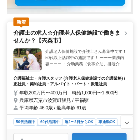
新着
介護士の求人☆介護老人保健施設で働きま
せんか？【宍粟市】
介護老人保健施設で介護士さん募集中です！
50代以上活躍中の施設です！ ーーー業務内
容ーーー ・介助業務（食事介助、排泄介助
など） ・レクリエーション ・リハビリテー
ションサポート ・書類作成、書類整理 ・サ
介護福祉士・介護スタッフ (介護老人保健施設での介護業務) /
ービス利用者の家族との相談、助言 など ー
正社員・契約社員・アルバイト・パート・派遣社員
ーー備考ーーー ・社会保険完備 ・交通費支
年収200万円〜400万円 時給1,000円〜1,800円
給 ・長期勤務可能 ・車通勤可能 経験重視の
兵庫県宍粟市波賀町飯見 / 平福駅
採用を行っています！ 皆様のご応募お待ち
平均年齢 46.0歳 / 最高年齢 61歳
しております！
50代活躍中
60代活躍中
週2〜3日からOK
車通勤OK
週休2日制
長期
女性歓迎
正社員
契約社員
派遣社員
アルバイト・パート
介護福祉士・介護スタッフ