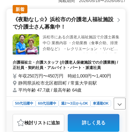
掲載期間 2026/05/18〜2026/08/17
事とプライベートのバランスを保ちながら勤務できま
新着
す。長期的に働くことを考えたとき、この点は非常に重
要です。 ＜利便性の高い立地＞ 広島県竹原市のこ
《夜勤なし☆》浜松市の介護老人福祉施設
の施設は、公共交通機関での通勤が便利です。さらに無
で介護士さん募集中！
料駐車場も完備されており、車通勤も可能です。このア
クセスの良さは、通勤のストレスを減らす重要な要素で
浜松市にある介護老人福祉施設で介護士募集
す。 ＜経験を活かせる職場環境＞ 必要な資格とし
中◎ 業務内容 ・介助業務（食事介助、排泄
てヘルパー2級以上が求められ、介護経験1年以上の経験
者を募集しています。 スタッフがそれぞれの経験と知
介助など） ・レクリエーション ・リハビリ
識を活かし、質の高いケアを提供できる環境が整ってい
テーションサポート ・書類作成、書類整理
ます。
・サービス利用者の家族との相談、助言 備
介護福祉士・介護スタッフ (介護老人保健施設での介護業務) /
考 ＊シフト制(週3日以上相談可能) ＊交通費
正社員・契約社員・アルバイト・パート・派遣社員
実費支給 ＊夜勤業務なし アットホームな施
年収250万円〜450万円 時給1,000円〜1,400円
設です。 まずはお気軽にお問い合わせくだ
静岡県浜松市北区都田町 / 常葉大学前駅
さい♪
平均年齢 47.7歳 / 最高年齢 64歳
50代活躍中
60代活躍中
週2〜3日からOK
車通勤OK
長期
女性歓迎
正社員
契約社員
派遣社員
アルバイト・パート
介護福祉士・介護スタッフ
検討リスト
に追加
詳しく見る
おすすめポイント