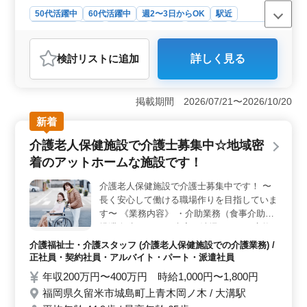
50代活躍中
60代活躍中
週2〜3日からOK
駅近
週休2日制
長期
女性歓迎
正社員
契約社員
派遣社員
アルバイト・パート
介護福祉士・介護スタッフ
検討リスト
に追加
詳しく見る
おすすめポイント
＜アクセス便利＞ 駅徒歩圏内で通勤が便利な立地にあ
ります。交通の便が良いため通勤時間の短縮や交通費の
掲載期間 2026/07/21〜2026/10/20
節約に繋がります。また駅周辺には飲食店や商業施設が
新着
集まっており、生活に必要なものが手に入りやすい環境
です。 ＜働きやすさ＞ 週休2日シフト制度が採用さ
介護老人保健施設で介護士募集中☆地域密
れており、仕事とプライベートの両立がしやすい環境で
着のアットホームな施設です！
す。また柔軟な勤務体制が整っており、希望に応じて勤
務日や勤務時間を調整できるためライフスタイルに合わ
介護老人保健施設で介護士募集中です！ 〜
せた働き方が可能です。 ＜女性活躍支援＞ この施
長く安心して働ける職場作りを目指していま
設では50代や60代の女性が多数活躍しています。経験を
重視した採用方針が採用されており、中途採用者やシニ
す〜 《業務内容》 ・介助業務（食事介助、
ア世代の方々も歓迎されています。女性が活躍しやすい
排泄介助など） ・病室の清掃やシーツ交換
環境が整っており、長く働くことができます。
・看護師補助 ・生活援助 ・移動介助 ・入居
介護福祉士・介護スタッフ (介護老人保健施設での介護業務) /
者の健康管理 ・身体機能の維持・回復サポ
正社員・契約社員・アルバイト・パート・派遣社員
ート ・介護記録作成 ・申し送り など 《備
年収200万円〜400万円 時給1,000円〜1,800円
考》 ・社会保険完備 ・交通費支給 ・長期勤
福岡県久留米市城島町上青木岡ノ木 / 大溝駅
務可能 ・車通勤可能 ・無料駐車場あり 元気