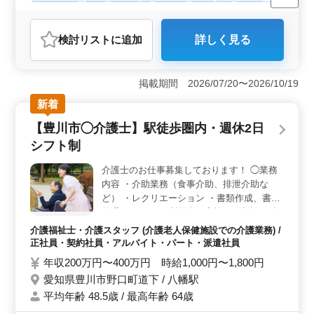
週休2日制
長期
女性歓迎
正社員
契約社員
派遣社員
アルバイト・パート
介護福祉士・介護スタッフ
検討リスト
に追加
詳しく見る
おすすめポイント
＜働きやすさ＞ 鴨川市の介護老人保健施設で介護士を
募集中です。週3日からの勤務が可能で車通勤もOKで
掲載期間 2026/07/20〜2026/10/19
す。また有給休暇が取得できるなど労働条件も整ってい
新着
ます。柔軟な働き方を求める方に最適な環境です。
＜経験活かせる＞ 当施設では介護経験者を歓迎してい
【豊川市◯介護士】駅徒歩圏内・週休2日
ます。レクリエーションやリハビリテーションサポート
シフト制
など幅広い業務を担当します。また家族との相談や助言
も行い、サービス利用者のQOL向上に貢献します。経験
介護士のお仕事募集しております！ ◯業務
を活かし、成長できる環境です。 ＜シニア世代活躍
内容 ・介助業務（食事介助、排泄介助な
中＞ 現在、施設ではシニア世代の方々が活躍中です。
経験豊富な方々がチームを支え、安定したサービス提供
ど） ・レクリエーション ・書類作成、書類
に貢献しています。シニアの方々も積極的に採用され、
整理 ・サービス利用者の家族との相談、助
年齢に関係なく活躍できる環境が整っています。
言 等 ◯ポイント ・駅徒歩圏内 ・週休2日シ
介護福祉士・介護スタッフ (介護老人保健施設での介護業務) /
フト制 お仕事しながらプライベート時間も
正社員・契約社員・アルバイト・パート・派遣社員
充実出来ます☆ 皆様のご応募お待ちしてお
年収200万円〜400万円 時給1,000円〜1,800円
ります！
愛知県豊川市野口町道下 / 八幡駅
平均年齢 48.5歳 / 最高年齢 64歳