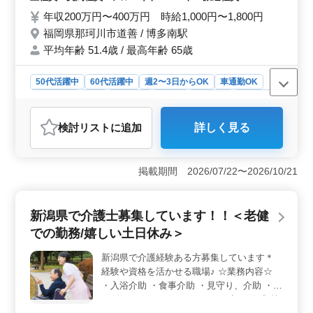
年収200万円〜400万円 時給1,000円〜1,800円
福岡県那珂川市道善 / 博多南駅
平均年齢 51.4歳 / 最高年齢 65歳
50代活躍中
60代活躍中
週2〜3日からOK
車通勤OK
週休2日制
長期
女性歓迎
正社員
契約社員
派遣社員
アルバイト・パート
介護福祉士・介護スタッフ
検討リスト
に追加
詳しく見る
おすすめポイント
＜募集職種と雇用形態＞ 介護老人保健施設での介護士
として、正社員からアルバイト・パート、派遣社員まで
掲載期間 2026/07/22〜2026/10/21
多様な雇用形態が選択できます。柔軟な勤務スケジュー
ルも可能で、多くの方にとって働きやすい環境で
す。 ＜地理的利点＞ 那珂川市の施設は、博多南駅
新潟県で介護士募集しています！！＜老健
からの車通勤も可能で、無料駐車場があります。交通の
での勤務/嬉しい土日休み＞
利便性が高く、通勤ストレスを軽減できます。 ＜必
要経験と資格＞ ヘルパー2級以上の資格をお持ちで、介
新潟県で介護経験ある方募集しています＊
護経験が1年以上ある方にぴったりの求人です。資格手当
経験や資格を活かせる職場♪ ☆業務内容☆
も支給され、スキルもしっかり評価しています。
・入浴介助 ・食事介助 ・見守り、介助 ・リ
ハビリテーションのサポート ・記録作成 等