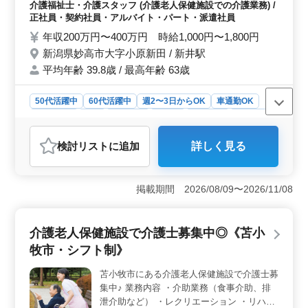
☆企業のポイント☆ ・年間休日118日 ・週
介護福祉士・介護スタッフ (介護老人保健施設での介護業務) /
3〜勤務可能 メリハリをつけた働き方をした
正社員・契約社員・アルバイト・パート・派遣社員
い方募集しています(^o^) 皆様のご応募お待
年収200万円〜400万円 時給1,000円〜1,800円
ちしています☆ミ
新潟県妙高市大字小原新田 / 新井駅
平均年齢 39.8歳 / 最高年齢 63歳
50代活躍中
60代活躍中
週2〜3日からOK
車通勤OK
週休2日制
長期
女性歓迎
正社員
契約社員
派遣社員
アルバイト・パート
介護福祉士・介護スタッフ
検討リスト
に追加
詳しく見る
おすすめポイント
＜年間休日118日＞ 週休2日制で、土日が休みです。こ
れに加えて年間休日は118日あり、プライベートや家庭と
掲載期間 2026/08/09〜2026/11/08
の時間を大切にしながら働けます。メリハリのある働き
方が可能で、仕事と私生活のバランスを取りやすい職場
です。 ＜経験を活かせる環境＞ 介護経験が1年以上
介護老人保健施設で介護士募集中◎《苫小
ある方を対象としており、経験やスキルを活かしながら
牧市・シフト制》
さらに成長できる環境が整っています。ヘルパー2級以上
の資格を持っていることも必須で、専門性を活かしたい
苫小牧市にある介護老人保健施設で介護士募
方にも適しています。 ＜アクセスと勤務条件＞ 施
集中♪ 業務内容 ・介助業務（食事介助、排
設はアクセスが良く、車通勤も可能です。週3〜5日の勤
務が可能で、正社員から派遣社員まで幅広い雇用形態が
泄介助など） ・レクリエーション ・リハビ