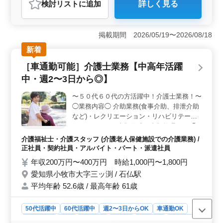
検討リスト
に追加
詳しく見る
おすすめポイント
＜働く環境＞ 兵庫県宍粟市波賀町飯見に位置する介護
老人保健施設での介護士の求人です。50代以上の方も活
掲載期間 2026/05/19〜2026/08/18
躍中で経験を重視した採用を行っています。週2〜3日か
新着
らの勤務や車通勤も可能で長期的に安定して働ける環境
が整っています。 ＜やりがい＞ 食事介助や排泄介
［車通勤可能］介護士業務【中高年活躍
助からレクリエーション、リハビリテーションサポート
中・週2〜3日から◎】
まで利用者の方々の日常生活を支える業務があります。
また書類作成やサービス利用者の家族との相談など幅広
〜５０代６０代の方活躍中！介護士業務！〜
い活動があります。 ＜給与＆福利厚生＞ 年収200万
◯業務内容◯ 介助業務(食事介助、排泄介助
円〜400万円、時給1,000円〜1,800円という給与水準は介
護職としての価値をしっかりと評価しています。福利厚
など)・レクリエーション・リハビリテーシ
生も充実しており、週休2日シフト制や年末年始休暇など
ョンサポート・書類作成、書類整理など ◯
休息もしっかりと取れる環境です。
ポイント◯ 車通勤可能 週2〜3日から◎ 是非
介護福祉士・介護スタッフ (介護老人保健施設での介護業務) /
ご応募お待ちしております！
正社員・契約社員・アルバイト・パート・派遣社員
年収200万円〜400万円 時給1,000円〜1,800円
愛知県小牧市大字三ッ渕 / 石仏駅
平均年齢 52.6歳 / 最高年齢 61歳
50代活躍中
60代活躍中
週2〜3日からOK
車通勤OK
週休2日制
長期
女性歓迎
正社員
契約社員
派遣社員