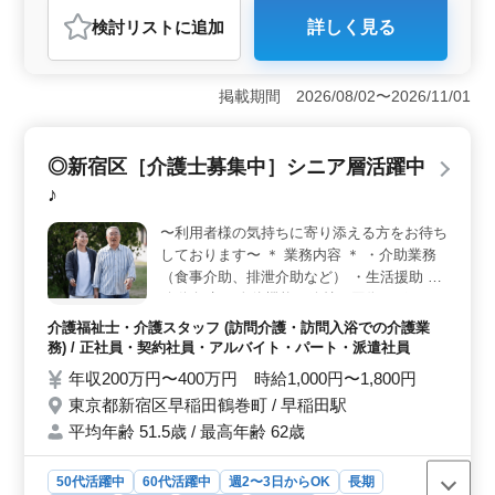
アルバイト・パート
介護福祉士・介護スタッフ
検討リスト
に追加
詳しく見る
おすすめポイント
＜働きやすさ＞ 駅徒歩圏内での勤務で通勤が便利で
す。週休2日制度が整っており、仕事とプライベートのバ
掲載期間 2026/08/02〜2026/11/01
ランスを取りやすい環境です。また女性や50代・60代の
方も活躍しており、多様な世代が協力して働く風土があ
ります。 ＜待遇充実＞ 時給1,000円から1,800円、
◎新宿区［介護士募集中］シニア層活躍中
年収も200万円から400万円と安定した収入が見込めま
♪
す。交通費は実費支給され、雇用・労災・健康・厚生の
福利厚生が整っています。経験やスキルに応じて待遇の
〜利用者様の気持ちに寄り添える方をお待ち
相談も可能で働きながらキャリアを築くことができま
しております〜 ＊ 業務内容 ＊ ・介助業務
す。 ＜業務内容＞ 訪問介護・訪問入浴の介護士業
務全般を担当します。食事介助や入浴介助、動作の介助
（食事介助、排泄介助など） ・生活援助 ・
など利用者の日常生活を支援する業務が中心です。ヘル
移動介助 ・身体機能の維持・回復サポート
パー2級以上の資格と介護経験1年以上が必要ですが、経
・介護記録作成 ＊ 備考 ＊ ・資格手当あり
介護福祉士・介護スタッフ (訪問介護・訪問入浴での介護業
験豊富な方にはやりがいのある業務が用意されていま
・交通費実費支給 皆様からのご応募お待ち
務) / 正社員・契約社員・アルバイト・パート・派遣社員
す。
しております♪
年収200万円〜400万円 時給1,000円〜1,800円
東京都新宿区早稲田鶴巻町 / 早稲田駅
平均年齢 51.5歳 / 最高年齢 62歳
50代活躍中
60代活躍中
週2〜3日からOK
長期