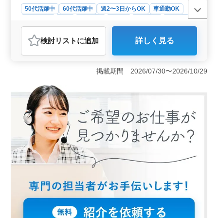
50代活躍中
60代活躍中
週2〜3日からOK
車通勤OK
週休2日制
長期
女性歓迎
正社員
契約社員
派遣社員
アルバイト・パート
介護福祉士・介護スタッフ
検討リスト
に追加
詳しく見る
おすすめポイント
＜資格手当と勤務形態＞ この求人は資格手当もあり、
介護職員初任者研修（ヘルパー2級）以上の資格を持つ方
掲載期間 2026/07/30〜2026/10/29
に適しています。また、正社員、契約社員、アルバイ
ト、パート、派遣社員といった多様な雇用形態を提供し
ており、週2〜3日からの勤務が可能です。 ＜勤務地
と通勤の利便性＞ 勤務地は兵庫県加古川市で、宝殿駅
からのアクセスが良好です。車通勤が可能であり、通勤
の利便性を高めています。地域によっては公共交通の利
用が困難な場合に、大きな利点となります。 ＜勤務
環境＞ 平均年齢が52.5歳で、50代から60代のシニア層
が活躍している環境です。従業員数が10人と小規模で、
アットホームな職場です。また、週休2日制で、ワークラ
イフバランスを保ちやすい勤務スタイルが実現できま
す。