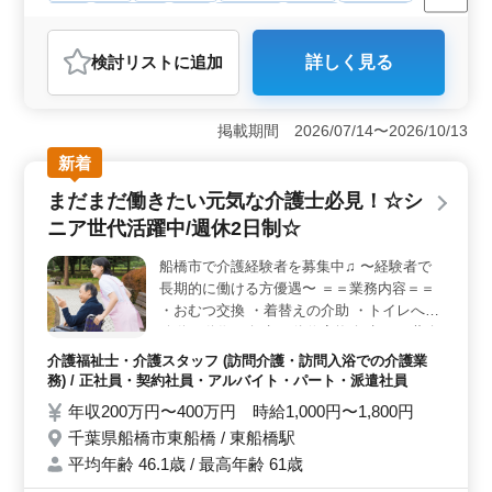
駅近
週休2日制
長期
女性歓迎
正社員
契約社員
派遣社員
アルバイト・パート
介護福祉士・介護スタッフ
検討リスト
に追加
詳しく見る
おすすめポイント
＜船橋市の訪問介護で介護士業務＞ シニア世代の経験
者が活躍中です。週2〜3日からの勤務も可能です。訪問
掲載期間 2026/07/14〜2026/10/13
介護で地域の方々の生活を支えましょう。車通勤もOKで
新着
アクセスも良好です。経験豊富な方や責任感のある方ぜ
ひご応募ください。 ＜業務内容＞ 食事介助や入浴
まだまだ働きたい元気な介護士必見！☆シ
介助など訪問先での介護業務を担当します。トイレへの
ニア世代活躍中/週休2日制☆
移動やおむつ交換、書類作成なども行います。地域の
方々の生活をサポートすることで彼らの安心と快適さを
船橋市で介護経験者を募集中♫ 〜経験者で
提供します。 ＜ポイント＞ 週2〜3日からの勤務も
長期的に働ける方優遇〜 ＝＝業務内容＝＝
可能で有給休暇もあります。交通費は実費支給、和気あ
いあいとした雰囲気の職場です。また経験を活かしなが
・おむつ交換 ・着替えの介助 ・トイレへの
ら自らの成長にも繋げられる環境が整っています。船橋
移動や動作の介助 ・体位変換介助 ・服薬介
市での介護士募集中です。
助 ・食事介助 ・入浴介助 ・書類作成、書類
介護福祉士・介護スタッフ (訪問介護・訪問入浴での介護業
整理 等 ＝＝ポイント＝＝ ・交通費実費支給
務) / 正社員・契約社員・アルバイト・パート・派遣社員
・駅チカ徒歩ですぐ着きます＾＾ ・和気あ
年収200万円〜400万円 時給1,000円〜1,800円
いあいとした雰囲気♫ ・困った事があれば
千葉県船橋市東船橋 / 東船橋駅
すぐにサポートしますので 安心してご応募
平均年齢 46.1歳 / 最高年齢 61歳
下さい！ 是非一緒に働きましょう！