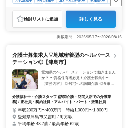
50代活躍中
60代活躍中
週2〜3日からOK
車通勤OK
週休2日制
長期
女性歓迎
正社員
契約社員
派遣社員
アルバイト・パート
介護福祉士・介護スタッフ
検討リスト
に追加
詳しく見る
おすすめポイント
＜50代以上活躍中＞ 札幌市で訪問介護士の求人募集
中。50代、60代も活躍中！年齢に関係なく活躍の場が広
掲載期間 2026/05/17〜2026/08/16
がります。 ＜資格手当＞ 資格手当が支給されるた
め、スキルを活かしながら収入をアップできます。訪問
介護経験が1年以上必要です。 ＜車通勤可能で便利
介護士募集求人▽地域密着型のヘルパース
＞ 車通勤OKで、無料駐車場あり。通勤が便利で、スト
テーション◎【津島市】
レスなく働けます。週休2日制で働きやすいです。
愛知県のヘルパーステーションで働きません
か？ 〜資格保有者必見！介護士募集中〜
【業務内容】 ◎居宅への訪問介護 ◎食事介
助 ◎入浴介助 ◎体位変換介助 ◎服薬介助
◎書類作成、書類整理 ◎トイレへの移動や
介護福祉士・介護スタッフ (訪問介護・訪問入浴での介護業
動作の介助 【備考】 ◎社会保険完備 ◎シ
務) / 正社員・契約社員・アルバイト・パート・派遣社員
フト制(週3日以上相談可能) 皆様のご応募お
年収200万円〜400万円 時給1,000円〜1,800円
待ちしております！ まずはお気軽にお問い
愛知県津島市又吉町 / 町方駅
合わせください♪
平均年齢 48.7歳 / 最高年齢 62歳