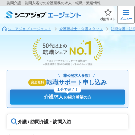
訪問介護・訪問入浴での介護業務の求人・転職・派遣情報
メニュー
検討リスト
シニアジョブエージェント
介護福祉士・介護スタッフ
訪問介護・訪
非公開求人多数!
転職サポート申し込み
完全無料
１分で完了！
介護求人
の紹介希望の方
介護 / 訪問介護・訪問入浴