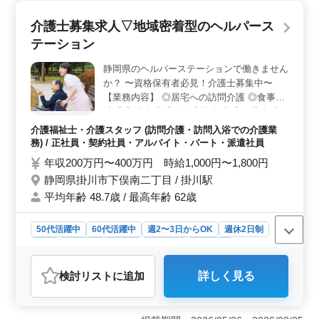
代の採用実績があり、年齢よりも経験を重視する職場で
す。長年の経験を活かした働き方が可能です。 ＜柔
介護士募集求人▽地域密着型のヘルパース
軟な勤務条件と通勤の利便性＞ 週3〜5日の勤務が可能
テーション
で、土日が休日の週休2日制を採用しています。また、車
通勤が可能で、通勤に関する柔軟性が高いのも魅力で
静岡県のヘルパーステーションで働きません
す。 ＜福利厚生と給与体系＞ 年収240万円〜400万
か？ 〜資格保有者必見！介護士募集中〜
円、時給1,100円〜1,780円の給与体系。雇用・労災・健
康・厚生の社会保険完備で、福利厚生面も充実してお
【業務内容】 ◎居宅への訪問介護 ◎食事介
り、安心して長期間働ける環境です。
助 ◎入浴介助 ◎体位変換介助 ◎服薬介助
◎書類作成、書類整理 ◎トイレへの移動や
介護福祉士・介護スタッフ (訪問介護・訪問入浴での介護業
動作の介助 【備考】 ◎社会保険完備 ◎シ
務) / 正社員・契約社員・アルバイト・パート・派遣社員
フト制(週3日以上相談可能) 皆様のご応募お
年収200万円〜400万円 時給1,000円〜1,800円
待ちしております！ まずはお気軽にお問い
静岡県掛川市下俣南二丁目 / 掛川駅
合わせください♪
平均年齢 48.7歳 / 最高年齢 62歳
50代活躍中
60代活躍中
週2〜3日からOK
週休2日制
長期
女性歓迎
正社員
契約社員
派遣社員
アルバイト・パート
介護福祉士・介護スタッフ
検討リスト
に追加
詳しく見る
おすすめポイント
＜地域密着型の働き方＞ このヘルパーステーションは
静岡県掛川市に位置し、地域密着型の訪問介護サービス