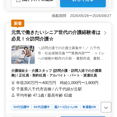
おすすめポイント
＜福祉充実＞ 地域密着型の訪問介護ステーションで、
居宅への訪問介護や食事・入浴介助など様々なサービス
掲載期間 2026/05/28〜2026/08/27
を提供しています。私たちは福祉の向上に貢献し、高齢
新着
者の生活の質を向上させることを使命としています。ご
家庭における介護が必要な方々に、温かいサポートを届
元気で働きたいシニア世代の介護経験者は
けています。 ＜働きやすい環境＞ 当ステーション
必見！☆訪問介護☆
は週3日以上相談可能なシフト制を導入しており、社会保
険も完備しています。未経験者も歓迎し、経験がなくて
＼訪問介護での介護士募集中！／ 八千代
も安心して始められる環境が整っています。柔軟な働き
市・社会保険完備 ****業務内容**** ・トイレ
方で、仕事とプライベートの両立が叶います。 ＜資
格・経験活かせる＞ 介護経験1年以上とヘルパー2級以
への移動や動作の介助 ・書類作成、書類整
上の資格保有者が活躍しています。給与は時給であれば
理 ・着替えの介助 ・体位変換介助 ・食事介
1,020円から1,700円、年収であれば240万円から400万円
助 ・入浴介助 ・服薬介助 ・おむつ交換 等
介護福祉士・介護スタッフ (訪問介護・訪問入浴での介護業
程度の幅があります。キャリアアップのチャンスも豊富
****備考**** ・交通費→実費支給 ・車通勤可
務) / 正社員・契約社員・アルバイト・パート・派遣社員
で、スキルや経験を存分に発揮できる環境です。
能でアクセス良好◎ ・即日勤務可能な方優
年収200万円〜400万円 時給1,000円〜1,800円
遇♫ ・責任感があり心優しい方を求めてま
千葉県八千代市吉橋 / 八千代緑が丘駅
す！ ぜひ一緒に働きましょう！＾＾
平均年齢 47.1歳 / 最高年齢 62歳
50代活躍中
60代活躍中
週2〜3日からOK
車通勤OK
週休2日制
長期
女性歓迎
正社員
契約社員
派遣社員