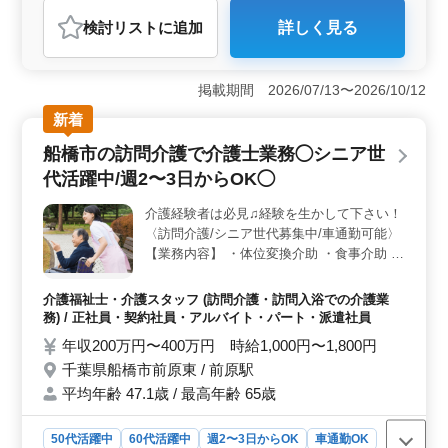
アルバイト・パート
介護福祉士・介護スタッフ
検討リスト
に追加
詳しく見る
おすすめポイント
＜訪問介護での介護士募集＞ 八千代市吉橋における訪
問介護での介護士を募集中です。トイレや着替えなどの
掲載期間 2026/07/13〜2026/10/12
介助業務や食事や入浴のサポートなど利用者の日常生活
新着
を支えるお仕事です。心優しい方、責任感のある方を歓
迎します。 ＜魅力的な待遇＞ 社会保険完備や交通
船橋市の訪問介護で介護士業務◯シニア世
費実費支給など働きやすい環境が整っています。車通勤
代活躍中/週2〜3日からOK◯
可能でアクセスも良好です。また即日勤務可能な方にも
優遇があります。給与は年収200万円〜400万円、時給は
介護経験者は必見♫経験を生かして下さい！
1,000円〜1,800円です。 ＜柔軟な勤務スタイル＞
〈訪問介護/シニア世代募集中/車通勤可能〉
週3〜5日の勤務や平日のみの勤務が可能です。土日休み
や週休2日シフト制などライフスタイルに合わせた働き方
【業務内容】 ・体位変換介助 ・食事介助 ・
ができます。介護経験が1年以上ある方または介護の資格
入浴介助 ・トイレへの移動や動作の介助 ・
をお持ちの方はぜひご応募ください。
服薬介助 ・書類作成、書類整理 ・おむつ交
介護福祉士・介護スタッフ (訪問介護・訪問入浴での介護業
換 ・着替えの介助 等 【ポイント】 ・週2〜
務) / 正社員・契約社員・アルバイト・パート・派遣社員
3日からOK＾＾ ・有給休暇あり ・交通費実
年収200万円〜400万円 時給1,000円〜1,800円
費支給 ・アクセス良好♫ ・和気あいあいと
千葉県船橋市前原東 / 前原駅
しています◎ まだまだ元気な方はぜひ一緒
平均年齢 47.1歳 / 最高年齢 65歳
に働きましょう！
50代活躍中
60代活躍中
週2〜3日からOK
車通勤OK