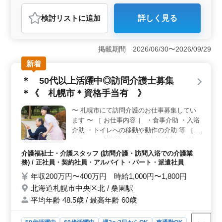
アルバイト・パート
介護福祉士・介護スタッフ
検討リスト
に追加
詳しく見る
おすすめポイント
＜シニア層活躍中＞ 北区のヘルパーステーションでの
訪問介護業務。シニアの方も活躍中です。 働きやすさ
掲載期間 2026/06/30〜2026/09/29
重視の環境の中、経験を活かして、様々な介護業務に携
新着
わりませんか。 ＜働きやすい環境＞ 週2〜3日から
OKで柔軟な働き方が可能。完全週休2日制で充実の休息
＊ 50代以上活躍中◎訪問介護士募集
を取れます。交通費実費支給で通勤もラクラク。資格手
＊《 札幌市＊資格手当有 》
当や福利厚生も整っています。 ＜やりがいある仕事
＞ 介護経験者募集。 経験を活かして、食事介助やお
〜 札幌市にて訪問介護のお仕事募集してい
むつ交換など日常生活のサポートをお願いします。訪問
ます 〜 ［ お仕事内容 ］ ・食事介助 ・入浴
先でのケアやサポートを通して、やりがいを感じられる
お仕事です。
介助 ・トイレへの移動や動作の介助 等 ［
備考 ］ ・車通勤可能◯ ・資格手当あり 皆
様からのご応募お待ちしております♪
介護福祉士・介護スタッフ (訪問介護・訪問入浴での介護業
務) / 正社員・契約社員・アルバイト・パート・派遣社員
年収200万円〜400万円 時給1,000円〜1,800円
北海道札幌市中央区北 / 桑園駅
平均年齢 48.5歳 / 最高年齢 60歳