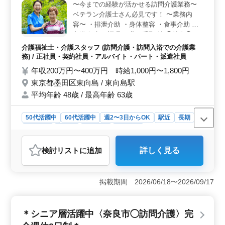
〜今までの経験が活かせる訪問介護業務〜
勤務が可能な週休2日制を採用しているため、プライベー
ベテラン介護士さん必見です！ 〜業務内
トや家庭とのバランスを取りながら働ける環境が整って
います。これにより、長期的なキャリアを築きやすくな
容〜 ・排泄介助 ・身体整容 ・食事介助 ・
っています。 ＜経験を活かせる職場と充実した福利
入浴介助 ・調理 ・薬の受取 等 ◯特徴◯ ・
厚生＞ 介護経験が1年以上ある方でヘルパー2級以上の
駅チカ ・年間休日120日 資格支援あるので
介護福祉士・介護スタッフ (訪問介護・訪問入浴での介護業
資格を持っている方を募集します。社会保険完備で、年
勉強と両立可能☆ まずはお気軽にお問い合
務) / 正社員・契約社員・アルバイト・パート・派遣社員
末年始休暇や有給休暇と休暇制度も充実しておりま
わせください！
年収200万円〜400万円 時給1,000円〜1,800円
す。 スタッフは安心して長く勤めることができ、経験
やスキルを活かした仕事に専念できます。
東京都墨田区東向島 / 東向島駅
平均年齢 48歳 / 最高年齢 63歳
50代活躍中
60代活躍中
週2〜3日からOK
駅近
長期
女性歓迎
正社員
契約社員
派遣社員
アルバイト・パート
介護福祉士・介護スタッフ
検討リスト
に追加
詳しく見る
おすすめポイント
＜経験を生かす場＞ 訪問介護業務でベテラン介護士を
求めています。排泄介助から入浴介助まで幅広い業務を
掲載期間 2026/06/18〜2026/09/17
担当し、地域の方々の健康と生活支援に貢献します。経
験を活かし、安心して生活できる環境を提供しましょ
う。 ＜働きやすい環境＞ 駅徒歩3分の好立地で、ア
＊シニア層活躍中〈奈良市◯訪問介護〉完
クセス良好な東京都勤務です。週2〜3日からの勤務も可