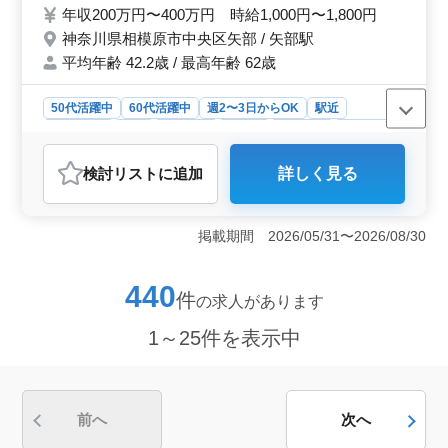
施 等 ＊週3日以上シフト制 ＊勤務時間帯等
年収200万円〜400万円 時給1,000円〜1,800円
ご相談ください ＊駅チカ 60代のスタッフも
神奈川県相模原市中央区矢部 / 矢部駅
活躍中！ 皆様のご応募をお待ちしておりま
平均年齢 42.2歳 / 最高年齢 62歳
す♪
50代活躍中
60代活躍中
週2〜3日からOK
駅近
週休2日制
長期
女性歓迎
正社員
契約社員
派遣社員
アルバイト・パート
介護福祉士・介護スタッフ
検討リスト
に追加
詳しく見る
おすすめポイント
＜経験者優遇＞ 介護経験1年以上必須です。訪問介護ス
テーションでの業務経験が活かせます。居室清掃や移動
掲載期間 2026/05/31〜2026/08/30
介助など幅広い業務を通じて介護技術やコミュニケーシ
ョンスキルを磨くことができます。経験を活かして地域
の方々に寄り添ったサポートを提供しましょう。 ＜
440
件
の求人があります
多彩な雇用形態＞ 正社員、契約社員、アルバイト・パ
ート、派遣社員の選択肢があります。ライフスタイルや
1～25件を表示中
働き方に合わせて柔軟な勤務が可能です。週2〜3日から
の勤務も歓迎しています。長期的なキャリア構築にも適
した環境です。 ＜中高年活躍中＞ 50代、60代のス
タッフも多数在籍しており、年齢や経験に関わらず活躍
できる環境です。経験豊富な方々のご参加により、チー
前へ
次へ
ム全体がさらに充実し、安定したサポートが提供できま