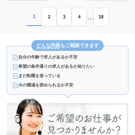
す。経験を活かしながら新しい仲間との出会いを楽しみ
ましょう。
…
1
2
3
4
18
どんな内容
もご相談できます
自分の年齢で求人があるか不安
希望の条件通りの求人があるか知りたい
まだ転職を迷っている
今の職場を辞められるか不安