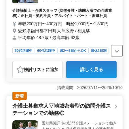
事介助 ◎入浴介助 ◎体位変換介助 ◎服薬介
助 ◎書類作成、書類整理 ◎トイレへの移動
介護福祉士・介護スタッフ (訪問介護・訪問入浴での介護業
や動作の介助 【備考】 ◎社会保険完備 ◎
務) / 正社員・契約社員・アルバイト・パート・派遣社員
シフト制(週3日以上相談可能) 経験がない業
年収200万円〜400万円 時給1,000円〜1,800円
務でも気さくに聞ける環境です◎ 皆様のご
愛知県額田郡幸田町大草広野 / 相見駅
応募お待ちしております！
平均年齢 48.7歳 / 最高年齢 62歳
50代活躍中
60代活躍中
週2〜3日からOK
週休2日制
長期
女性歓迎
正社員
契約社員
派遣社員
アルバイト・パート
介護福祉士・介護スタッフ
検討リスト
に追加
詳しく見る
おすすめポイント
＜勤務地の魅力＞ 愛知県幸田町、地域密着型の訪問介
護ステーションでの勤務です。 落ち着いた雰囲気の
掲載期間 2026/07/11〜2026/10/10
中、地域の利用者様の生活サポートをおまかせしま
新着
す。 ＜業務内容の充実＞ おまかせする訪問介護業
務内容は多岐にわたり、から食事介助、入浴介助、体位
介護士募集求人▽地域密着型の訪問介護ス
変換介助、服薬介助、書類作成、トイレ介助まで幅広
テーションでの勤務◎
く、さらにスキルを磨けます。気さくな環境で学びなが
ら成長できます。 ＜福利厚生＞ 社会保険完備で、
愛知県瀬戸市の訪問介護ステーションで働き
安心して働けます。通勤手当も支給されます。 待遇面
ませんか？ 〜資格保有者必見！介護士募集