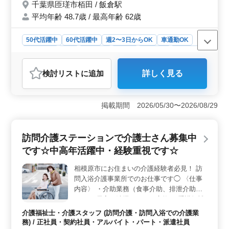
千葉県匝瑳市栢田 / 飯倉駅
はお気軽にお問い合わせください♪
平均年齢 48.7歳 / 最高年齢 62歳
50代活躍中
60代活躍中
週2〜3日からOK
車通勤OK
週休2日制
長期
女性歓迎
正社員
契約社員
派遣社員
アルバイト・パート
介護福祉士・介護スタッフ
検討リスト
に追加
詳しく見る
おすすめポイント
＜安定した雇用形態と充実の福利厚生＞ この求人は正
社員、契約社員、アルバイト・パート、派遣社員と様々
掲載期間 2026/05/30〜2026/08/29
な雇用形態から選べます。週3日からの勤務が相談可能で
自分のライフスタイルに合わせた働き方ができま
す。 ＜幅広い年齢層が活躍中の職場＞ 50代、60代
訪問介護ステーションで介護士さん募集中
も活躍中の職場で、豊富な経験を活かしながら働けま
です☆中高年活躍中・経験重視です☆
す。地域密着型の訪問介護ステーションで地元の利用者
と深い信頼関係を築ける点が魅力です。年齢や経験を問
相模原市にお住まいの介護経験者必見！ 訪
わず、新しい挑戦ができる職場環境です。 ＜柔軟な
問入浴介護事業所でのお仕事です◯ 〈仕事
働き方と高待遇が魅力＞ 車通勤が可能で通勤のストレ
スが軽減されます。給与面でも、年収200万円から400万
内容〉 ・介助業務（食事介助、排泄介助な
円、時給1,000円から1,800円と非常に魅力的な条件が提
ど） ・居室の清掃やシーツ交換 ・看護師補
示されています。週休2日制で有給休暇や年末年始休暇も
助 ・生活援助 ・移動介助 ・身体機能の維
介護福祉士・介護スタッフ (訪問介護・訪問入浴での介護業
取得できるためプライベートの充実も図れます。
持・回復サポート ・レクリエーションの実
務) / 正社員・契約社員・アルバイト・パート・派遣社員