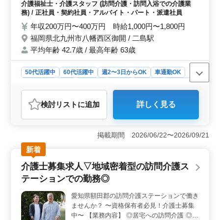
介助業務（食事介助、排泄介助など）など
介護福祉士・介護スタッフ (訪問介護・訪問入浴での介護業
業務を担当します。経験を活かし、新たなキャリアを築
【備考】 ◯社会保険完備 ◯シフト制(週3
務) / 正社員・契約社員・アルバイト・パート・派遣社員
きたい方のご応募をお待ちしています。
日以上相談可能) ◯週休2日 ◯車通勤可能 皆
年収200万円〜400万円 時給1,000円〜1,800円
様のご応募お待ちしております！ まずはお
福岡県北九州市八幡西区御開 / 二島駅
気軽にお問い合わせください♪
平均年齢 42.7歳 / 最高年齢 63歳
50代活躍中
60代活躍中
週2〜3日からOK
車通勤OK
週休2日制
長期
女性歓迎
正社員
契約社員
派遣社員
アルバイト・パート
介護福祉士・介護スタッフ
検討リスト
に追加
詳しく見る
おすすめポイント
＜シニア活躍＞ 北九州市八幡西区の訪問介護事業所で
シニア介護士を大募集！50代、60代も活躍中。正社員・
掲載期間 2026/06/22〜2026/09/21
契約社員・アルバイト・パート・派遣社員、様々な雇用
新着
形態での応募が可能。 ＜やりがいのある業務＞ 介
護記録作成、身体機能の維持・回復サポート、介助業務
介護士募集求人▽地域密着型の訪問介護ス
（食事介助、排泄介助など）など多彩な業務がありま
テーションでの勤務◎
す。 経験を活かせる業務内容で、やりがいも◎。
＜働きやすさ＞ シフト制で週3日〜勤務日数相談可能。
愛知県額田郡の訪問介護ステーションで働き
車通勤可能。社会保険完備で安心。 働きやすさと、充
ませんか？ 〜資格保有者必見！介護士募集
実の福利厚生で、安心して働けます。
中〜 【業務内容】 ◎居宅への訪問介護 ◎食