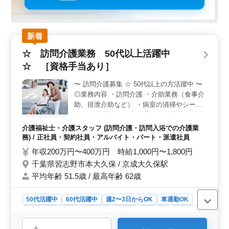
新着
☆ 訪問介護業務 50代以上活躍中
☆ ［資格手当あり］
〜 訪問介護募集 ☆ 50代以上の方活躍中 〜
◎業務内容 ・訪問介護 ・介助業務（食事介
助、排泄介助など） ・病室の清掃やシーツ
交換 ・入居者の健康管理 ・身体機能の維
持・回復サポート 等 ◎備考 ＊資格手当あり
介護福祉士・介護スタッフ (訪問介護・訪問入浴での介護業
♪ ＊交通費実費支給 ＊マイカー通勤可能 ベ
務) / 正社員・契約社員・アルバイト・パート・派遣社員
テラン層活躍しています！ご応募お待ちして
年収200万円〜400万円 時給1,000円〜1,800円
おります♪
千葉県習志野市本大久保 / 京成大久保駅
平均年齢 51.5歳 / 最高年齢 62歳
50代活躍中
60代活躍中
週2〜3日からOK
車通勤OK
週休2日制
長期
女性歓迎
正社員
契約社員
派遣社員
アルバイト・パート
介護福祉士・介護スタッフ