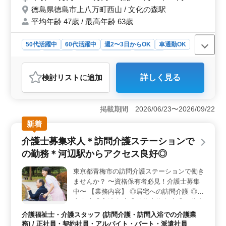
保険完備 年齢より経験重視です◎ まずは、
徳島県徳島市上八万町西山 / 文化の森駅
お気軽にお問い合わせください♩
平均年齢 47歳 / 最高年齢 63歳
50代活躍中
60代活躍中
週2〜3日からOK
車通勤OK
長期
女性歓迎
正社員
契約社員
派遣社員
アルバイト・パート
介護福祉士・介護スタッフ
検討リスト
に追加
詳しく見る
おすすめポイント
＜やりがいのあるお仕事＞ 患者様の明るい未来を支え
る訪問介護業務です。食事介助や排泄介助から生活援
掲載期間 2026/06/23〜2026/09/22
助、健康管理まで幅広い業務を通じて、患者様の生活を
新着
支え、笑顔と喜びを提供します。 ＜働きやすさ＞
週2〜3日からの柔軟な勤務体制や車通勤可能、そして介
介護士募集求人＊訪問介護ステーションで
護経験に応じた魅力的な給与体系が整っています。また
の勤務＊河辺駅からアクセス良好◎
女性や50代・60代の方も歓迎され、経験やスキルを存分
に発揮できる環境が整っています。 ＜社会貢献度
東京都青梅市の訪問介護ステーションで働き
＞ 地域貢献にも力を入れた介護業務であり、地域の
ませんか？ 〜資格保有者必見！介護士募集
方々の健康や生活の向上に貢献することができます。患
者様との信頼関係を築きながら、地域社会に必要不可欠
中〜 【業務内容】 ◎居宅への訪問介護 ◎食
な支援を提供することが可能です。
事介助 ◎入浴介助 ◎体位変換介助 ◎服薬介
助 ◎書類作成、書類整理 ◎トイレへの移動
介護福祉士・介護スタッフ (訪問介護・訪問入浴での介護業
や動作の介助 【備考】 ◎社会保険完備 ◎
務) / 正社員・契約社員・アルバイト・パート・派遣社員