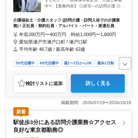
についても、充実した待遇が提供されています。
中〜 【業務内容】 ◎居宅への訪問介護 ◎食
事介助 ◎入浴介助 ◎体位変換介助 ◎服薬介
助 ◎書類作成、書類整理 ◎トイレへの移動
介護福祉士・介護スタッフ (訪問介護・訪問入浴での介護業
や動作の介助 【備考】 ◎社会保険完備 ◎
務) / 正社員・契約社員・アルバイト・パート・派遣社員
シフト制(週3日以上相談可能) 経験がない業
年収200万円〜400万円 時給1,000円〜1,800円
務でも気さくに聞ける環境です◎ 皆様のご
愛知県瀬戸市瀬戸口町 / 瀬戸口駅
応募お待ちしております！
平均年齢 48.7歳 / 最高年齢 62歳
50代活躍中
60代活躍中
週2〜3日からOK
週休2日制
長期
女性歓迎
正社員
契約社員
派遣社員
アルバイト・パート
介護福祉士・介護スタッフ
検討リスト
に追加
詳しく見る
おすすめポイント
＜地域密着型の職場環境＞ 勤務地は愛知県瀬戸市に位
置する地域密着型の訪問介護ステーションです。地元の
掲載期間 2026/07/19〜2026/10/18
コミュニティに深く根ざした活動を行っており、介護職
新着
員が地域の利用者様に寄り添ったサービスを提供してい
ます。 地域密着型の職場環境で、仕事の充実感と安定
駅徒歩3分にある訪問介護業務☆アクセス
感を得られます。 ＜多様な雇用形態と働きやすいシ
良好な東京都勤務◎
フト制＞ 正社員、契約社員、アルバイト、パート、派
遣社員と多様な雇用形態を提供しています。週3日からの