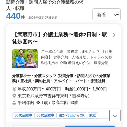
訪問介護・訪問入浴での介護業務の求
人・転職
440
件
2026年08月07日更新
【武蔵野市】介護士業務〜週休2日制・駅
徒歩圏内〜
ご一緒に介護士業務致しませんか？ 【仕事
内容】 食事介助、入浴介助、トイレへの移
動や動作の介助 着替えの介助、服薬介助、
書類作成、書類整理 等 【ポイント】 週休2
日制 駅徒歩圏内 ベテランシニア世代の方活
介護福祉士・介護スタッフ (訪問介護・訪問入浴での介護業
躍中 希望条件・待遇相談して下さい！ 皆様
務) / 正社員・契約社員・アルバイト・パート・派遣社員
のご応募お待ちしております！
年収200万円〜400万円 時給1,000円〜1,800円
東京都武蔵野市吉祥寺東町 / 吉祥寺駅
平均年齢 48.1歳 / 最高年齢 63歳
50代活躍中
60代活躍中
週2〜3日からOK
駅近
週休2日制
長期
女性歓迎
正社員
契約社員
派遣社員