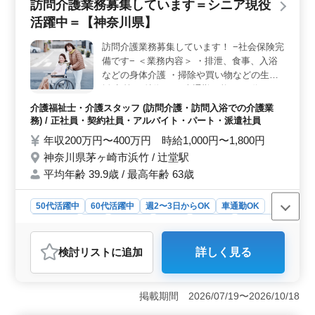
訪問介護業務募集しています＝シニア現役
務も可能です。完全週休2日制で、プライベートと仕事の
活躍中＝【神奈川県】
バランスを大切にしたい方に最適です。 ＜アクセス
と福利厚生＞ 事業所はアクセスが良く、車通勤も可能
訪問介護業務募集しています！ −社会保険完
で無料駐車場があります。福利厚生も充実しており、安
備です− ＜業務内容＞ ・排泄、食事、入浴
心して長期的に働ける環境が整っています。
などの身体介護 ・掃除や買い物などの生活
援助 等 ＜特徴＞ ・車通勤可能 ・50代、60
代採用実績あり 年齢より経験重視です◎ 皆
介護福祉士・介護スタッフ (訪問介護・訪問入浴での介護業
様のご応募お待ちしています♬
務) / 正社員・契約社員・アルバイト・パート・派遣社員
年収200万円〜400万円 時給1,000円〜1,800円
神奈川県茅ヶ崎市浜竹 / 辻堂駅
平均年齢 39.9歳 / 最高年齢 63歳
50代活躍中
60代活躍中
週2〜3日からOK
車通勤OK
週休2日制
長期
女性歓迎
正社員
契約社員
派遣社員
アルバイト・パート
介護福祉士・介護スタッフ
検討リスト
に追加
詳しく見る
おすすめポイント
＜経験重視の職場環境＞ 訪問介護ステーションで、身
体介護（排泄、食事、入浴介助）や生活援助（掃除、買
掲載期間 2026/07/19〜2026/10/18
い物）などの多様な業務をおまかせします。 50代、60