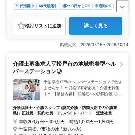
50代活躍中
60代活躍中
週2〜3日からOK
車通勤OK
駅近
週休2日制
長期
女性歓迎
正社員
契約社員
派遣社員
アルバイト・パート
介護福祉士・介護スタッフ
検討リスト
に追加
詳しく見る
おすすめポイント
＜働きやすさ＞ 船橋市の東船橋エリアでの勤務で週2日
からの勤務も可能です。車通勤もOKで駅チカの立地なの
掲載期間 2026/07/15〜2026/10/14
で通勤も楽々です。和気あいあいとした雰囲気の職場で
困ったことがあればすぐにサポートしますので安心して
働けます。 ＜やりがい＞ 訪問介護や訪問入浴など
介護士募集求人▽松戸市の地域密着型ヘル
利用者の日常生活を支える介護業務が中心です。経験者
パーステーション◎
優遇で長期的に働ける環境が整っています。利用者との
コミュニケーションを通じて、やりがいを感じられるで
千葉県松戸市のヘルパーステーションで働き
しょう。 ＜福利厚生＞ 交通費の実費支給や福利厚
ませんか？ 〜資格保有者必見！介護士募集
生が整っています。週休2日制で土日休みなのでプライベ
ートの時間も充実させられます。年末年始や有給休暇も
中〜 【業務内容】 ◎居宅への訪問介護 ◎食
取得可能なのでメリハリをつけた働き方ができます。
事介助 ◎入浴介助 ◎体位変換介助 ◎服薬介
助 ◎書類作成、書類整理 ◎トイレへの移動
介護福祉士・介護スタッフ (訪問介護・訪問入浴での介護業
や動作の介助 【備考】 ◎社会保険完備 ◎
務) / 正社員・契約社員・アルバイト・パート・派遣社員
シフト制(週3日以上相談可能) 皆様のご応募
年収200万円〜400万円 時給1,000円〜1,800円
お待ちしております！ まずはお気軽にお問
千葉県松戸市牧の原 / 新八柱駅
い合わせください♪