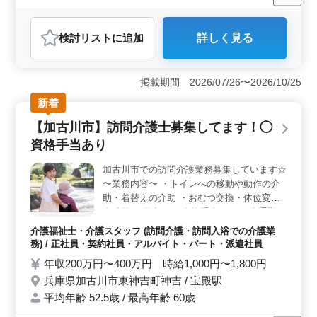
女性歓迎
正社員
契約社員
派遣社員
アルバイト・パート
介護福祉士・介護スタッフ
検討リスト
に追加
詳しく見る
おすすめポイント
＜シニア層の活躍＞ 経験豊富なシニア介護士が多数在
籍し、その知識と経験を活かして入居者様に心のこもっ
掲載期間 2026/07/26〜2026/10/25
たケアを提供しています。同世代同士の理解と協力があ
新着
り、お互いを支え合う温かい職場環境が整っていま
す。 ＜やりがいある業務内容＞ 介助業務を行い、
【加古川市】訪問介護士募集してます！◯
日常生活を支える様々な業務を担当していただきます。
資格手当あり
利用者様一人ひとりのニーズに合わせた丁寧なケアを提
供し、その方々の心身の健康をサポートするやりがいあ
加古川市での訪問介護業務募集しています☆
るお仕事です。 ＜充実の福利厚生＞ 資格手当や実
〜業務内容〜 ・トイレへの移動や動作の介
費支給の交通費など働きやすい環境を整えています。健
康保険や労災保険などの福利厚生も充実しており、万が
助・着替えの介助 ・おむつ交換・体位変換
一の時でも安心して働くことができます。しっかりとし
介助等 〜備考〜 ・資格手当あり ・車通勤可
た福利厚生の下で社員一人ひとりの健康と安全をサポー
能 まずはお問い合わせください！！
介護福祉士・介護スタッフ (訪問介護・訪問入浴での介護業
トしています。
務) / 正社員・契約社員・アルバイト・パート・派遣社員
年収200万円〜400万円 時給1,000円〜1,800円
兵庫県加古川市東神吉町神吉 / 宝殿駅
平均年齢 52.5歳 / 最高年齢 60歳