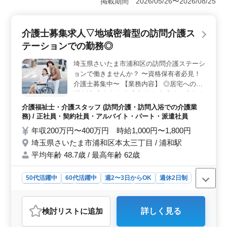
掲載期間 2026/05/26〜2026/08/25
を提供しています。居宅への訪問介護を主な業務とし、
地域の高齢者に寄り添ったサービスを行っています。ア
ットホームな職場環境が特徴です。 ＜柔軟な勤務ス
介護士募集求人▽地域密着型の訪問介護ス
タイル＞ 週3〜5日の勤務が可能なシフト制を採用して
テーションでの勤務◎
います。これにより、ライフスタイルに合わせた柔軟な
勤務が実現できます。休日は土日を含む週休2日制で、年
埼玉県さいたま市浦和区の訪問介護ステーシ
末年始休暇や有給休暇もあり、ワークライフバランスを
ョンで働きませんか？ 〜資格保有者必見！
重視したい方に適しています。 ＜経験者歓迎と安定
した待遇＞ ヘルパー2級（介護職員初任者研修）以上の
介護士募集中〜 【業務内容】 ◎居宅への訪
資格を持ち、介護経験が1年以上ある方が対象です。介護
問介護 ◎食事介助 ◎入浴介助 ◎体位変換介
の知識と経験を活かしたい方にとって、さらなるキャリ
助 ◎服薬介助 ◎書類作成、書類整理 ◎トイ
介護福祉士・介護スタッフ (訪問介護・訪問入浴での介護業
アアップのチャンスです。 社会保険完備で安定した職
レへの移動や動作の介助 【備考】 ◎社会
務) / 正社員・契約社員・アルバイト・パート・派遣社員
場環境が整っています。
保険完備 ◎シフト制(週3日以上相談可能) 皆
年収200万円〜400万円 時給1,000円〜1,800円
様のご応募お待ちしております！ まずはお
埼玉県さいたま市浦和区本太三丁目 / 浦和駅
気軽にお問い合わせください♪
平均年齢 48.7歳 / 最高年齢 62歳
50代活躍中
60代活躍中
週2〜3日からOK
週休2日制
長期
女性歓迎
正社員
契約社員
派遣社員
アルバイト・パート
介護福祉士・介護スタッフ
検討リスト
に追加
詳しく見る