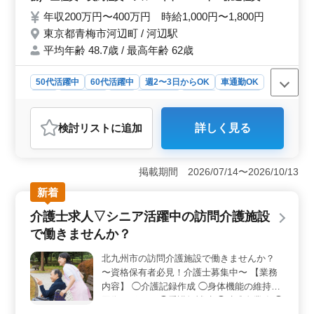
シフト制(週3日以上相談可能) ◎河辺駅から
年収200万円〜400万円 時給1,000円〜1,800円
歩いてすぐ 皆様のご応募お待ちしておりま
東京都青梅市河辺町 / 河辺駅
す！ まずはお気軽にお問い合わせください♪
平均年齢 48.7歳 / 最高年齢 62歳
50代活躍中
60代活躍中
週2〜3日からOK
車通勤OK
駅近
週休2日制
長期
女性歓迎
正社員
契約社員
派遣社員
アルバイト・パート
介護福祉士・介護スタッフ
検討リスト
に追加
詳しく見る
おすすめポイント
＜アクセス便利＞ 河辺駅から徒歩圏内にある訪問介護
ステーションでの勤務は交通の便が良く通勤がスムーズ
掲載期間 2026/07/14〜2026/10/13
です。駅近の立地にありながら静かな環境で働くことが
新着
できます。地域に密着した福祉サービスを提供すること
で利用者とのコミュニケーションも円滑に行えま
介護士求人▽シニア活躍中の訪問介護施設
す。 ＜資格保有者必見＞ 介護士の資格をお持ちの
で働きませんか？
方を歓迎しています。訪問介護に携わる業務を通じて自
身のスキルや経験を活かしながら利用者の生活をサポー
北九州市の訪問介護施設で働きませんか？
トする貴重な仕事です。経験の浅い方も研修や先輩職員
〜資格保有者必見！介護士募集中〜 【業務
のサポートがあるので安心して仕事に取り組めま
す。 ＜充実した業務内容＞ 訪問介護ステーション
内容】 ◯介護記録作成 ◯身体機能の維持・
では利用者の自宅へ訪問し、食事介助や入浴介助などの
回復サポート ◯看護師補助 ◯助成金業務 ◯
身体介護から書類作成や整理などの事務作業まで幅広い