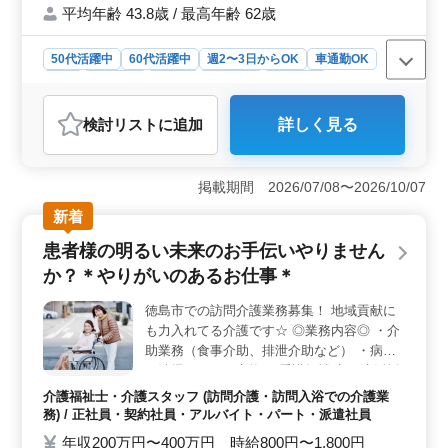
平均年齢 43.8歳 / 最高年齢 62歳
ぜひ一緒に働きましょう！♫
50代活躍中
60代活躍中
週2〜3日からOK
車通勤OK
長期
女性歓迎
正社員
契約社員
派遣社員
アルバイト・パート
介護福祉士・介護スタッフ
検討リスト
に追加
詳しく見る
おすすめポイント
＜即日勤務可能なシニア世代へのサポート＞ 即日勤務
可能な方を積極的に募集し、シニア世代の方々がスムー
掲載期間 2026/07/08〜2026/10/07
ズに就業できるようサポートしています。経験豊富な
新着
方々の即戦力化を図り、安定したキャリアの構築を支援
しています。 ＜訪問介護での働きやすさを追求＞
患者様の明るい未来のお手伝いやりません
訪問介護の特性を理解し、働きやすい環境作りに努めて
か？＊やりがいのあるお仕事＊
います。交通費の実費支給や車通勤可能な環境などスム
ーズな通勤をサポートし、仕事に集中できる環境を整え
徳島市での訪問介護業務募集！ 地域貢献に
ています。 ＜アピールポイントの充実＞ アピール
も力入れてる介護です☆ ◎業務内容◎ ・介
ポイントを明確に提示し、安心して応募いただけるよう
努めています。即日勤務可能な方を優遇し、働きやすさ
助業務（食事介助、排泄介助など） ・病室
を重視した環境を提供しています。安定した雇用と充実
の清掃やシーツ交換 ・看護師補助 ・生活援
した福利厚生を通じて長期的なキャリアを築ける場を提
助 ・移動介助 ・入居者の健康管理 ・身体機
介護福祉士・介護スタッフ (訪問介護・訪問入浴での介護業
供しています。
能の維持・回復サポート ・介護記録作成 ・
務) / 正社員・契約社員・アルバイト・パート・派遣社員
申し送り 等 〜特徴〜 ・車通勤可能 ・社会
年収200万円〜400万円 時給800円〜1,800円