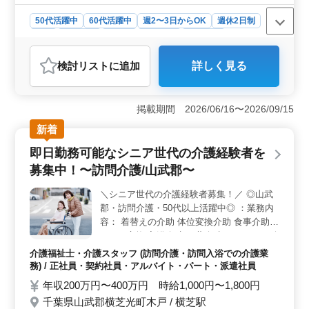
50代活躍中
60代活躍中
週2〜3日からOK
週休2日制
長期
女性歓迎
正社員
契約社員
派遣社員
アルバイト・パート
介護福祉士・介護スタッフ
検討リスト
に追加
詳しく見る
おすすめポイント
＜地域密着の安心感＞ 地域密着型のヘルパーステーシ
ョンでの介護士求人。 私たちは地域の方々に信頼さ
掲載期間 2026/06/16〜2026/09/15
れ、安心感のあるサービスを提供しています。 訪問介
新着
護から食事介助まで、幅広い業務に携わり、地域社会に
貢献しませんか。 ＜働きやすい環境＞ シフト制
即日勤務可能なシニア世代の介護経験者を
で、週3日以上の勤務日数の相談が可能。柔軟な働き方が
募集中！〜訪問介護/山武郡〜
叶います。社会保険も完備され、安心感ある環境で勤務
できます。 ＜利用者と向き合ったケア＞ トイレ介
＼シニア世代の介護経験者募集！／ ◎山武
助や体位変換など、利用者の日常生活に密着したサポー
郡・訪問介護・50代以上活躍中◎ ：業務内
トを通じて、温かい人間関係を築いていけるやりがいを
感じられる仕事です。
容： 着替えの介助 体位変換介助 食事介助
おむつ交換 入浴介助 服薬介助 トイレへの移
動や動作の介助 書類作成、書類整理 等 ：ア
介護福祉士・介護スタッフ (訪問介護・訪問入浴での介護業
ピールポイント： 交通費→実費支給 車通勤
務) / 正社員・契約社員・アルバイト・パート・派遣社員
可能でアクセス良好◎ 即日勤務可能な方優
年収200万円〜400万円 時給1,000円〜1,800円
遇致します！ 働きやすい環境作りに努めて
千葉県山武郡横芝光町木戸 / 横芝駅
おりますので 安心してご応募下さい！＾＾