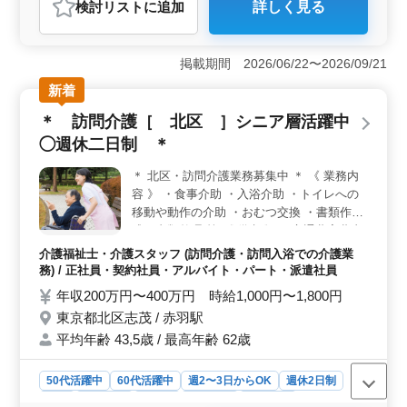
検討リスト
に追加
詳しく見る
おすすめポイント
＜ベテラン50代以上の方におすすめ＞ 経験豊富な50代
以上の方が活躍中の訪問介護事業所でのお仕事。 ベテ
掲載期間 2026/06/22〜2026/09/21
ラン層が活躍する職場で、豊かな経験を生かして新たな
新着
キャリアを築くチャンスです。 ＜手厚い資格手当が
魅力＞ ヘルパー2級以上の資格をお持ちの方を募集。
＊ 訪問介護［ 北区 ］シニア層活躍中
手厚い資格手当があります。今まで磨いてきたスキルを
◯週休二日制 ＊
評価し、やりがいを感じながら働けます。 ＜柔軟な
働き方と充実の福利厚生＞ 週2〜3日からの柔軟な働き
＊ 北区・訪問介護業務募集中 ＊ 《 業務内
方や車通勤OK、交通費実費支給など、ライフスタイルに
容 》 ・食事介助 ・入浴介助 ・トイレへの
合わせた充実の労働条件が整っています。 雇用・労
災・健康・厚生の社会保険完備で、福利厚生も充実して
移動や動作の介助 ・おむつ交換 ・書類作
います。
成、書類整理 等 《 備考 》 ・交通費実費支
給 ・完全週休2日制♪ 皆様からのご応募お待
介護福祉士・介護スタッフ (訪問介護・訪問入浴での介護業
ちしております♪
務) / 正社員・契約社員・アルバイト・パート・派遣社員
年収200万円〜400万円 時給1,000円〜1,800円
東京都北区志茂 / 赤羽駅
平均年齢 43,5歳 / 最高年齢 62歳
50代活躍中
60代活躍中
週2〜3日からOK
週休2日制
長期
女性歓迎
正社員
契約社員
派遣社員