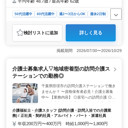
平均年齢 48.7歳 / 最高年齢 62歳
50代活躍中
60代活躍中
週2〜3日からOK
週休2日制
長期
女性歓迎
正社員
契約社員
派遣社員
アルバイト・パート
介護福祉士・介護スタッフ
検討リスト
に追加
詳しく見る
おすすめポイント
＜柔軟な働き方＞ 週2〜3日からの勤務が可能でシフト
制により個人の生活スタイルに合わせた働き方ができま
掲載期間 2026/07/30〜2026/10/29
す。週3日以上の勤務についても相談が可能でワークライ
フバランスを重視する方に最適です。 ＜地域密着型
の職場＞ 松戸市の地域密着型ヘルパーステーションで
介護士募集求人▽地域密着型の訪問介護ス
の勤務です。地域社会との連携が深く、地元の方々の生
テーションでの勤務◎
活をサポートすることでやりがいを感じることができま
す。また50代、60代の方も活躍しており、年齢に関係な
千葉県匝瑳市の訪問介護ステーションで働き
く経験を活かせる職場です。 ＜充実した福利厚生
ませんか？ 〜資格保有者必見！介護士募集
＞ 社会保険が完備されており、安心して長期的に働け
る環境が整っています。通勤手当も実費支給されるため
中〜 【業務内容】 ◎居宅への訪問介護 ◎食
交通費の負担を軽減できます。介護経験1年以上、ヘルパ
事介助 ◎入浴介助 ◎体位変換介助 ◎服薬介
ー2級（介護職員初任者研修）以上の資格をお持ちの方に
助 ◎書類作成、書類整理 ◎トイレへの移動
介護福祉士・介護スタッフ (訪問介護・訪問入浴での介護業
は好条件での勤務が期待できます。
や動作の介助 【備考】 ◎社会保険完備 ◎
務) / 正社員・契約社員・アルバイト・パート・派遣社員
シフト制(週3日以上相談可能) ◎車通勤可能
年収200万円〜400万円 時給1,000円〜1,800円
☆ 皆様のご応募お待ちしております！ まず