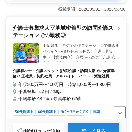
掲載期間 2026/05/31〜2026/08/30
介護士募集求人▽地域密着型の訪問介護ス
テーションでの勤務◎
千葉県旭市の訪問介護ステーションで働きま
せんか？ 〜資格保有者必見！介護士募集
中〜 【業務内容】 ◎居宅への訪問介護 ◎食
事介助 ◎入浴介助 ◎体位変換介助 ◎服薬介
助 ◎書類作成、書類整理 ◎トイレへの移動
介護福祉士・介護スタッフ (訪問介護・訪問入浴での介護業
や動作の介助 【備考】 ◎社会保険完備 ◎
務) / 正社員・契約社員・アルバイト・パート・派遣社員
シフト制(週3日以上相談可能) 経験がない業
年収200万円〜400万円 時給1,000円〜1,800円
務でも気さくに聞ける環境です◎ 皆様のご
千葉県旭市琴田 / 旭駅
応募お待ちしております！
平均年齢 48.7歳 / 最高年齢 62歳
50代活躍中
60代活躍中
週2〜3日からOK
長期
女性歓迎
正社員
契約社員
派遣社員
アルバイト・パート
介護福祉士・介護スタッフ
検討リスト
に追加
詳しく見る