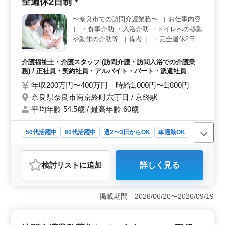
全週休2日制＊
能で、柔軟な働き方が叶います。年間休日120日で、メリ
ハリをつけながら働ける環境が整っています。 ＜キ
〜奈良市での訪問介護業務〜 ［ お仕事内容
ャリアサポート＞ 資格支援があり、勉強と仕事を両立
］ ・食事介助 ・入浴介助 ・トイレへの移動
できます。自己成長をサポートする環境で、キャリアア
ップを目指しましょう。地域社会に貢献しながら、自身
や動作の介助等 ［ 備考 ］ ・完全週休2日制
のキャリアを築くチャンスです。
・車通勤可能◯ 皆様からのご応募お待ちし
ております♪
介護福祉士・介護スタッフ (訪問介護・訪問入浴での介護業
務) / 正社員・契約社員・アルバイト・パート・派遣社員
年収200万円〜400万円 時給1,000円〜1,800円
奈良県奈良市南京終町六丁目 / 京終駅
平均年齢 54.5歳 / 最高年齢 60歳
50代活躍中
60代活躍中
週2〜3日からOK
車通勤OK
週休2日制
長期
女性歓迎
正社員
契約社員
派遣社員
アルバイト・パート
介護福祉士・介護スタッフ
検討リスト
に追加
詳しく見る
おすすめポイント
＜シニア層の活躍＞ この職場では50代、60代のシニア
層が活躍中で、経験豊富な世代にも適した勤務環境で
掲載期間 2026/06/20〜2026/09/19
す。長年の経験を活かし、安定した職場で働ける点が魅
力です。 ＜柔軟な雇用形態と勤務体系＞ 正社員か
らパートまで多様な雇用形態を選べ、週2〜3日からの勤