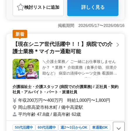
アルバイト・パート
介護福祉士・介護スタッフ
検討リスト
に追加
詳しく見る
おすすめポイント
＜通勤の利便性＞ 岡山県高梁市の施設であり、車通勤
も可能です。通勤手段が多様なため、交通の便が良く、
掲載期間 2026/05/17〜2026/08/16
毎日の通勤が快適になります。 ＜幅広い雇用形態と
新着
勤務形態＞ 正社員、契約社員、アルバイト、パート、
派遣社員の多様な雇用形態があります。週3〜5日の勤務
【現在シニア世代活躍中！！】病院での介
で、ライフスタイルに合わせた働き方が選べる点が魅力
護士業務＊マイカー通勤可能
です。 ＜経験者歓迎・充実した福利厚生＞ 介護経
験1年以上ある方が対象で、経験を活かせる職場です。年
＼介護士業務／ ご一緒にお仕事致しません
収240万円〜400万円、各種社会保険完備と福利厚生も充
か？ ＊業務＊ 介助業務（食事介助、排泄介
実しており、長期的に安定して勤められる環境が整って
います。
助など） 病室の清掃やシーツ交換 看護師補
助 等 ＊備考＊ マイカー通勤可能 年間休日
111日 年齢ではなくご経験のある方歓迎(現
介護福祉士・介護スタッフ (病院での介護業務) / 正社員・契約
在シニア世代の方活躍中) 皆様のご応募お待
社員・アルバイト・パート・派遣社員
ちしております！
年収200万円〜400万円 時給1,000円〜1,800円
岡山県高梁市柿木町 / 備中高梁駅
平均年齢 47.8歳 / 最高年齢 62歳
50代活躍中
60代活躍中
週2〜3日からOK
車通勤OK