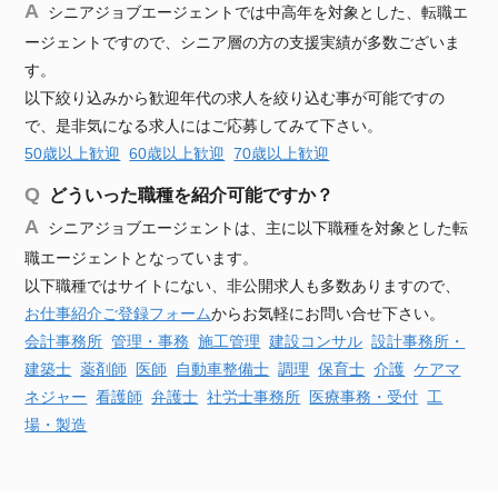
シニアジョブエージェントでは中高年を対象とした、転職エ
ージェントですので、シニア層の方の支援実績が多数ございま
す。
以下絞り込みから歓迎年代の求人を絞り込む事が可能ですの
で、是非気になる求人にはご応募してみて下さい。
50歳以上歓迎
60歳以上歓迎
70歳以上歓迎
どういった職種を紹介可能ですか？
シニアジョブエージェントは、主に以下職種を対象とした転
職エージェントとなっています。
以下職種ではサイトにない、非公開求人も多数ありますので、
お仕事紹介ご登録フォーム
からお気軽にお問い合せ下さい。
会計事務所
管理・事務
施工管理
建設
コンサル
設計事務所・
建築士
薬剤師
医師
自動車
整備士
調理
保育士
介護
ケアマ
ネジャー
看護師
弁護士
社労士事務所
医療事務・受付
工
場・製造