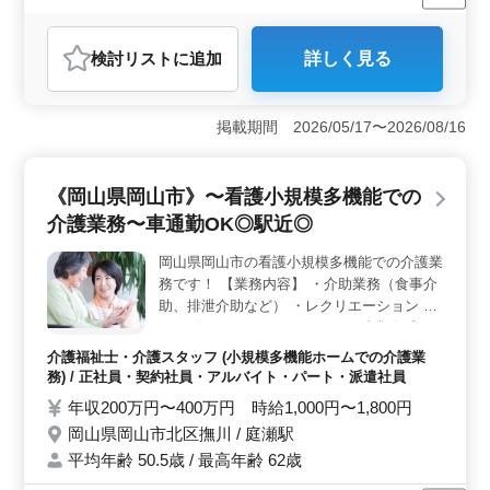
長期
女性歓迎
正社員
契約社員
派遣社員
アルバイト・パート
介護福祉士・介護スタッフ
検討リスト
に追加
詳しく見る
おすすめポイント
＜シニア世代が活躍中の環境＞ 50代、60代が活躍中
で、年齢より経験を重視する職場です。シニア世代の
掲載期間 2026/05/17〜2026/08/16
方々が働きやすい環境が整っており、長く安定して勤務
できます。 ＜通勤の利便性と働きやすさ＞ 岡山県
高梁市の勤務地は、マイカー通勤も可能です。週3〜5日
《岡山県岡山市》〜看護小規模多機能での
の勤務で、休日は年間休日111日と多いため、プライベー
介護業務〜車通勤OK◎駅近◎
トと仕事のバランスを取りやすいです。 ＜充実した
給与体系と福利厚生＞ 年収240万円〜400万円の給与体
岡山県岡山市の看護小規模多機能での介護業
系と、各種社会保険完備で福利厚生も充実しています。
務です！ 【業務内容】 ・介助業務（食事介
介護経験1年以上ある方にとって、経験とスキルを活かせ
るチャンスです。
助、排泄介助など） ・レクリエーション ・
リハビリテーションサポート ・書類作成、
書類整理 ・サービス利用者の家族との相
介護福祉士・介護スタッフ (小規模多機能ホームでの介護業
談、助言 ＊中高年活躍中 ＊社会保険完備 ＊
務) / 正社員・契約社員・アルバイト・パート・派遣社員
経験者優遇 ＊車通勤OK ＊駅近 まずはお気
年収200万円〜400万円 時給1,000円〜1,800円
軽にお問い合わせください ご応募お待ちし
岡山県岡山市北区撫川 / 庭瀬駅
ております！
平均年齢 50.5歳 / 最高年齢 62歳