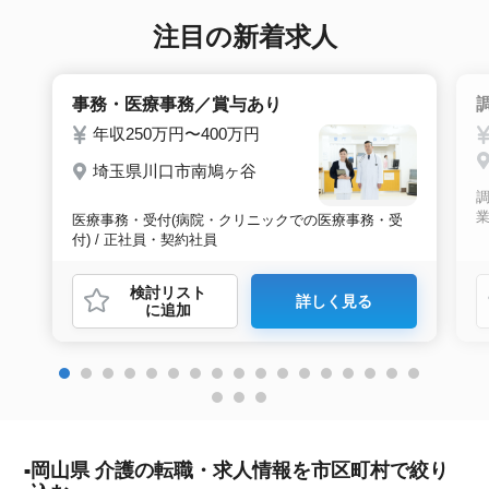
注目の新着求人
事務・医療事務／賞与あり
年収250万円〜400万円
埼玉県川口市南鳩ヶ谷
業
医療事務・受付(病院・クリニックでの医療事務・受
付) / 正社員・契約社員
検討リスト
詳しく見る
に追加
岡山県 介護の転職・求人情報を市区町村で絞り