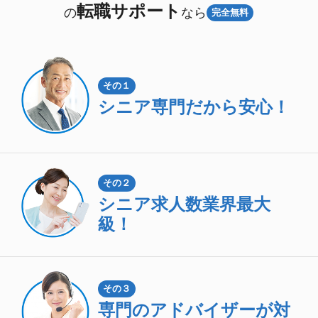
転職サポート
の
なら
完全無料
その１
シニア専門
だから安心！
その２
シニア求人数
業界最大
級！
その３
専門のアドバイザーが対