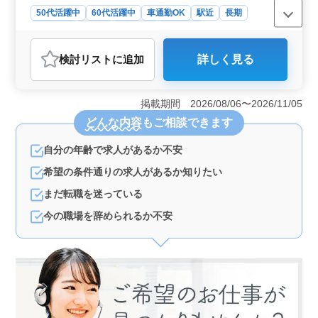
50代活躍中
60代活躍中
車通勤OK
駅近
長期
女性歓迎
正社員
契約社員
派遣社員
アルバイト・パート
介護福祉士・介護スタッフ
検討リスト
に追加
詳しく見る
おすすめポイント
＜アクセスと勤務形態の柔軟性＞ 岡山市北区のこの施
設は、庭瀬駅から近く、車通勤も可能です。正社員から
掲載期間 2026/08/06〜2026/11/05
パートまで様々な雇用形態が選べ、ライフスタイルに合
どんな内容
もご相談できます
わせた働き方が可能です。 ＜福利厚生と経験者優遇
＞ 社会保険完備で、介護経験3年以上の方を募集する求
自分の年齢で求人があるか不安
人です。安定した職場でスキルを活かして働きたい人に
とって魅力的です。 ＜シニア世代活躍中＞ 平均年
希望の条件通りの求人があるか知りたい
齢50.5歳、最高年齢62歳と、50代、60代も活躍中の職場
です。多様な背景を持つスタッフが働いています。
まだ転職を迷っている
今の職場を辞められるか不安