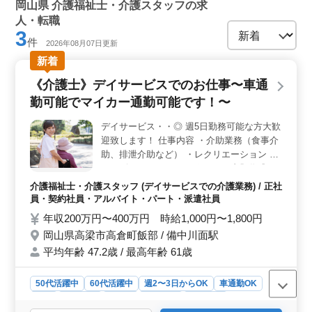
介護老人保健施設、訪問介護・訪問入浴、病院、障
岡山県 介護福祉士・介護スタッフの求
害者施設、看護助手
人・転職
3
件
2026年08月07日更新
新着
《介護士》デイサービスでのお仕事〜車通
勤可能でマイカー通勤可能です！〜
デイサービス・・◎ 週5日勤務可能な方大歓
迎致します！ 仕事内容 ・介助業務（食事介
助、排泄介助など） ・レクリエーション ・
リハビリテーションサポート ・書類作成、
書類整理 ・サービス利用者の家族との相
介護福祉士・介護スタッフ (デイサービスでの介護業務) / 正社
談、助言 等 ポイント 車通勤可能(マイカー
員・契約社員・アルバイト・パート・派遣社員
通勤◯) ご経験のあるベテランの方！ 是非ご
年収200万円〜400万円 時給1,000円〜1,800円
応募お待ちしております！
岡山県高梁市高倉町飯部 / 備中川面駅
平均年齢 47.2歳 / 最高年齢 61歳
50代活躍中
60代活躍中
週2〜3日からOK
車通勤OK
長期
女性歓迎
正社員
契約社員
派遣社員