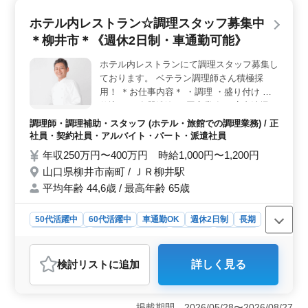
ートまで幅広い雇用形態を用意しており、勤務時間の相
ホテル内レストラン☆調理スタッフ募集中
談も可能です。ライフスタイルに合わせた働き方が選べ
＊柳井市＊《週休2日制・車通勤可能》
ます。また、社会保険完備で安心して長期勤務が可能で
す。 ＜幅広い年代が活躍中＞ 50代、60代の採用実
ホテル内レストランにて調理スタッフ募集し
績があり、ベテランシニアの方が経験を活かせる環境が
ております。 ベテラン調理師さん積極採
整っています。ブランクがある方でも応募可能で、年齢
を問わず活躍できる職場です。
用！ ＊お仕事内容＊ ・調理 ・盛り付け ・
仕込み ・食器洗浄 ・厨房業務 ・店内清掃
・調理補助 ＊備考＊ ・週休2日制 ・社会保
調理師・調理補助・スタッフ (ホテル・旅館での調理業務) / 正
険完備 ・勤務時間応相談 ・50代、60代の採
社員・契約社員・アルバイト・パート・派遣社員
用実績あり ・車通勤可能 ブランクのある方
年収250万円〜400万円 時給1,000円〜1,200円
もご応募お待ちしております！ まずはお気
山口県柳井市南町 / ＪＲ柳井駅
軽にお問い合わせください。
平均年齢 44,6歳 / 最高年齢 65歳
50代活躍中
60代活躍中
車通勤OK
週休2日制
長期
寮・社宅あり
女性歓迎
正社員
契約社員
派遣社員
アルバイト・パート
調理師・調理補助・スタッフ
検討リスト
に追加
詳しく見る
おすすめポイント
＜ワークライフバランス＞ 週休2日制を採用しているこ
のホテル内レストランの求人は、プライベートと仕事の
掲載期間 2026/05/28〜2026/08/27