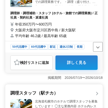
ンクのある方も応募可能で、経験を再び活かしたい方に
での調理業務です。 ・調理（盛り付け、仕
最適です。
込み等） ・食器洗浄、清掃 ・厨房業務 ・調
理補助 ＊駅チカ ＊50歳以上活躍中 ＊賞与あ
調理師・調理補助・スタッフ (ホテル・旅館での調理業務) / 正
り 調理師資格お持ちの方、調理師経験20年
社員・契約社員・派遣社員
以上の方は条件面優遇します！ 今までの経
年収350万円〜600万円
験を活かして、厨房で活躍してみませんか？
大阪府大阪市淀川区西中島 / 新大阪駅
平均年齢 46.2歳 / 最高年齢 65歳
50代活躍中
60代活躍中
駅近
週休2日制
長期
女性歓迎
正社員
契約社員
派遣社員
調理師・調理補助・スタッフ
検討リスト
に追加
詳しく見る
おすすめポイント
＜充実した福利厚生＞ この求人は、安定した収入に加
え、賞与も支給されるため、経済的な安心感がありま
掲載期間 2026/07/19〜2026/10/18
す。雇用保険や労災保険、健康保険、厚生年金などの福
利厚生が完備されており、長期的に働きやすい環境で
す。 ＜駅近で通勤便利＞ 勤務地は新大阪駅近く
調理スタッフ（駅チカ）
で、アクセスが非常に良好です。これにより、通勤の負
担が軽減され、仕事と生活のバランスを取りやすくなり
北海道札幌市のホテルで調理スタッフを募集
ます。週休2日制でシフトも柔軟に対応できるため、プラ
しています！ ◯主な業務内容 ホテル内レス
イベートの時間も確保しやすいです。 ＜経験を活か