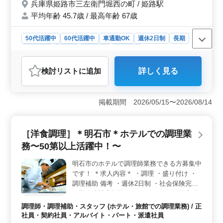
兵庫県姫路市三左衛門堀西の町 / 姫路駅
平均年齢 45.7歳 / 最高年齢 67歳
50代活躍中
60代活躍中
車通勤OK
週休2日制
長期
女性歓迎
正社員
契約社員
派遣社員
アルバイト・パート
調理師・調理補助・スタッフ
検討リスト
に追加
詳しく見る
おすすめポイント
＜勤務環境＞ 姫路市のホテルで調理師スタッフ募
集！ 充実した福利厚生で、社会保険完備です。 経験
掲載期間 2026/05/15〜2026/08/14
豊富な50代、60代の方も活躍中。若手に経験を伝えるチ
ャンスです。 ＜ワークライフバランス＞ 週3〜6日
勤務で、時間外勤務も月10〜20時間程度。 ワークライ
［洋食調理］＊明石市＊ホテルでの調理業
フバランスの確保もできます。 ＜アクセス便利＞
務〜50第以上活躍中！〜
ホテルは姫路市に位置し、姫路駅からのアクセスも可
能。 さらに、車通勤も可能で通勤手当実費支給です。
明石市のホテルで調理師業務できる方募集中
です！ ＊求人内容＊ ・調理 ・盛り付け ・
調理補助 備考 ・週休2日制 ・社会保険完備
・勤務時間応相談 ・50代、60代の採用実績
あり ブランクのある方もご応募可能！ ご応
調理師・調理補助・スタッフ (ホテル・旅館での調理業務) / 正
募お待ちしております◎
社員・契約社員・アルバイト・パート・派遣社員