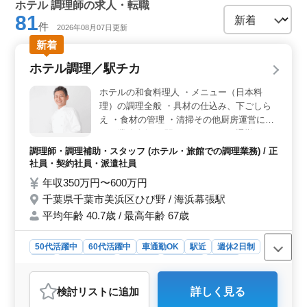
ホテル 調理師の求人・転職
81
件
2026年08月07日更新
新着
ホテル調理／駅チカ
ホテルの和食料理人 ・メニュー（日本料
理）の調理全般 ・具材の仕込み、下ごしら
え ・食材の管理 ・清掃その他厨房運営に関
する業務全般 ＊駅チカ、マイカー通勤OKで
通勤も便利 ＊ブランクOK 経験20年以上の
調理師・調理補助・スタッフ (ホテル・旅館での調理業務) / 正
ベテラン和食調理師の方は歓迎。 もちろ
社員・契約社員・派遣社員
ん、和食以外の調理業務ご経験者様も奮って
年収350万円〜600万円
ご応募ください。 経験と技術が活きた料理
千葉県千葉市美浜区ひび野 / 海浜幕張駅
で、お客様を存分におもてなししてくださ
平均年齢 40.7歳 / 最高年齢 67歳
い！
50代活躍中
60代活躍中
車通勤OK
駅近
週休2日制
長期
寮・社宅あり
女性歓迎
男性歓迎
正社員
契約社員
派遣社員
調理師・調理補助・スタッフ
検討リスト
に追加
詳しく見る
おすすめポイント