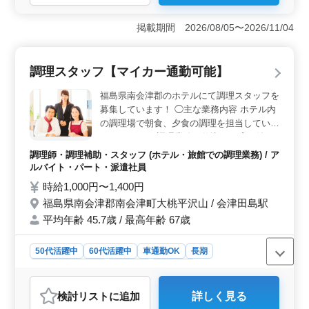
＜経験を活かせる業務内容＞ 和食調理全般、食材管
理、厨房内の清掃まで幅広く担当します。調理経験を活
掲載期間 2026/08/05〜2026/11/04
かし、ホテルならではの丁寧なおもてなしを料理で表現
できる仕事です。 ＜通勤しやすい職場環境＞ 勤務
地は海浜幕張駅から徒歩圏内にあり、電車で通いやすい
調理スタッフ【マイカー通勤可能】
環境です。マイカー通勤もOKで、居住地や生活スタイル
に合わせて通勤方法を選べます。 ＜シニアが活躍
福島県南会津郡のホテルにて調理スタッフを
＞ 50代・60代のシニアが活躍中です。 年齢のへだて
募集しています！ ◯主な業務内容 ホテル内
がない職場環境の中、存分に磨いてきた調理の技術を活
の調理場で朝食、夕食の調理を担当していた
かして頂けます。
だきます。 ・調理業務（仕込み・盛り付け
等含む） ・食器洗浄、清掃 ・厨房業務 等
調理師・調理補助・スタッフ (ホテル・旅館での調理業務) / ア
地域色豊かな料理のこの場でしかできない食
ルバイト・パート・派遣社員
の魅力でお客様をおもてなししてみません
時給1,000円〜1,400円
か？ ※マイカー通勤可能 ※就業時間によ
福島県南会津郡南会津町大桃平沢山 / 会津田島駅
り、年次有給休暇・労働保険等が変わる場合
平均年齢 45.7歳 / 最高年齢 67歳
がありますが関係法令の通りとなります。
※勤務時間、日数はライフスタイルに合わせ
てご相談にのります。 ライフスタイルに合
50代活躍中
60代活躍中
車通勤OK
長期
った働き方が可能です！ 調理師資格お持ち
残業なし・少なめ
女性歓迎
派遣社員
の方、ホテルの厨房での経験のある方は条件
アルバイト・パート
調理師・調理補助・スタッフ
面優遇します！ ぜひご応募ください！
検討リスト
に追加
詳しく見る
おすすめポイント