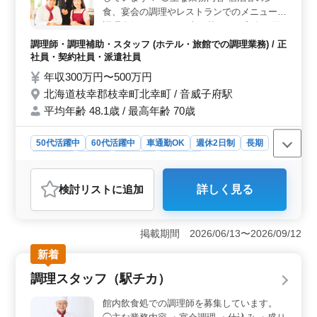
内のレストランや宴会での調理を担当し、和食や洋食、
食、宴会の調理やレストランでのメニューの
鉄板焼きなど、さまざまな料理を手掛けることができま
調理全般 ・メニュー表に基づいた和食、洋
す。これまでの経験を活かし、さらにスキルを磨ける職
食、中華の調理 ・厨房内の清掃、管理等 ・
場です。
調理師・調理補助・スタッフ (ホテル・旅館での調理業務) / 正
海産物など特産品を活かしたメニューの企画
社員・契約社員・派遣社員
＊退職金共済加入（満54歳以下）あり ＊制
年収300万円〜500万円
服支給 ＊完全週休2日制 ＊住み込み可 調理
北海道枝幸郡枝幸町北幸町 / 音威子府駅
師資格お持ちの方、調理師経験20年以上の
平均年齢 48.1歳 / 最高年齢 70歳
方は条件面優遇します！ 今までの経験を活
かして、厨房で活躍してみませんか？
50代活躍中
60代活躍中
車通勤OK
週休2日制
長期
女性歓迎
正社員
契約社員
派遣社員
調理師・調理補助・スタッフ
検討リスト
に追加
詳しく見る
おすすめポイント
＜完全週休2日制の魅力＞ この求人は、完全週休2日制
が特徴で、安定したワークライフバランスを重視してい
掲載期間 2026/06/13〜2026/09/12
ます。しっかりと休みが取れるため、プライベートの時
新着
間をしっかり確保し、リフレッシュしながら働けま
す。 ＜豊富な調理経験を活かせる職場＞ 和洋中の
調理スタッフ（駅チカ）
調理全般を担当し、海産物を活かしたメニューの企画も
行うため、調理師としてのスキルをフルに発揮できる環
館内飲食処での調理師を募集しています。
境です。経験20年以上の方には優遇条件があるのもポイ