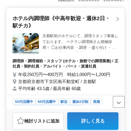
バランスを大切にしたい方に最適です。仕事とプライベ
ートの充実を両立させることが可能です。 ＜通勤の
利便性＞ 車通勤が可能で、ストレスなく通勤でき、仕
ホテル内調理師《中高年歓迎・週休2日・
事へのアクセスが容易です。 ＜ブランクOK＞ 50
駅チカ》
代、60代の採用実績があり、年齢を問わず働ける環境が
整っています。また、ブランクのある方も歓迎している
京都駅前のホテルにて、調理スタッフ募集し
ため、久しぶりに調理のお仕事への復帰を考えている方
ております。 ベテラン調理師さん積極採
でも安心してスタートできます。
用！ ◯お仕事内容 ・調理 ・盛り付け ・仕
込み ・食器洗浄 ・厨房業務 ・店内清掃 ＊
駅チカ ＊週休2日制 ＊社会保険完備 今まで
調理師・調理補助・スタッフ (ホテル・旅館での調理業務) / 正
培ってきた経験を若手に教えていきません
社員・契約社員・アルバイト・パート・派遣社員
か？ ブランクのある方もご応募お待ちして
年収250万円〜400万円 時給1,000円〜1,200円
おります！ まずはお気軽にお問い合わせく
京都府京都市下京区南不動堂町 / 京都駅
ださい。
平均年齢 43.1歳 / 最高年齢 60歳
50代活躍中
60代活躍中
駅近
週休2日制
長期
男性歓迎
正社員
契約社員
派遣社員
アルバイト・パート
調理師・調理補助・スタッフ
検討リスト
に追加
詳しく見る
おすすめポイント