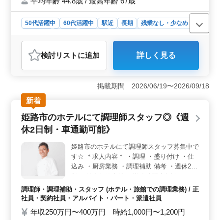
平均年齢 44.8歳 / 最高年齢 67歳
50代活躍中
60代活躍中
駅近
長期
残業なし・少なめ
女性歓迎
正社員
契約社員
派遣社員
調理師・調理補助・スタッフ
検討リスト
に追加
詳しく見る
おすすめポイント
＜駅チカで通勤便利＞ 駅から近く、公共交通機関を利
用した通勤がとても便利です。交通費は月額30,000円ま
掲載期間 2026/06/19〜2026/09/18
で支給され、バイクや自転車での通勤も可能です。通勤
新着
の負担が少ない点が魅力です。 ＜幅広い業務経験を
積める＞ 朝食ブッフェやディナーの調理、仕込みに加
姫路市のホテルにて調理師スタッフ◎《週
え、アルバイトスタッフの教育業務にも携われるため、
休2日制・車通勤可能》
調理スキルを高めながらリーダーシップも磨けます。経
験を活かしつつ、さらなるスキルアップが期待できる環
姫路市のホテルにて調理師スタッフ募集中で
境です。 ＜50代・60代も活躍できる職場＞ 50代や
す☆ ＊求人内容＊ ・調理 ・盛り付け ・仕
60代のスタッフも活躍しており、年齢に関係なく長く働
ける環境が整っています。残業も少なく、ワークライフ
込み ・厨房業務 ・調理補助 備考 ・週休2日
バランスが取りやすい職場なので、安心して働けます。
制 ・社会保険完備 ・勤務時間応相談 ・50
代、60代の採用実績あり 今まで培ってきた
調理師・調理補助・スタッフ (ホテル・旅館での調理業務) / 正
経験を若手に教えていきませんか？ ご応募
社員・契約社員・アルバイト・パート・派遣社員
お待ちしております。
年収250万円〜400万円 時給1,000円〜1,200円