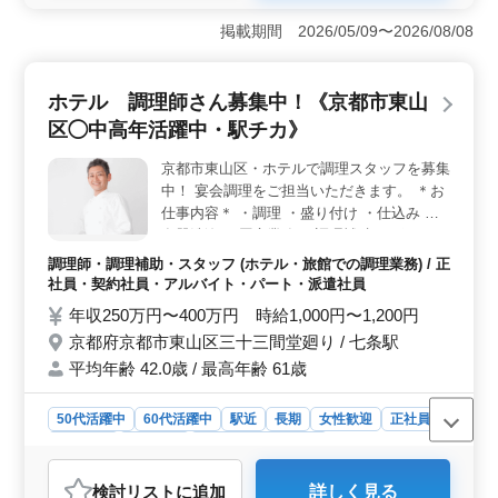
＜キャリア活用＞ 中高年活躍中のホテルで調理経験者
募集。長年の調理経験を持つ方にとっておすすめです。
掲載期間 2026/05/09〜2026/08/08
経験を活かし、若手への知識伝承も可能です。 ＜働
きやすさ＞ 週休2日制で、プライベートとのバランスを
保ちながら働ける点で魅力的です。また、駅チカの立地
ホテル 調理師さん募集中！《京都市東山
で通勤の利便性も高いです。 ＜福利厚生＞ 社会保
区◯中高年活躍中・駅チカ》
険完備は、長期で安定して働きたい方にとって重要なポ
イントです。 福利厚生面も充実しております。
京都市東山区・ホテルで調理スタッフを募集
中！ 宴会調理をご担当いただきます。 ＊お
仕事内容＊ ・調理 ・盛り付け ・仕込み ・
食器洗浄 ・厨房業務 ・調理補助 ＊ポイント
＊ ・駅チカ ・勤務時間応相談 ・社会保険完
調理師・調理補助・スタッフ (ホテル・旅館での調理業務) / 正
備 ・交通費実費支給 ベテランの経験を活か
社員・契約社員・アルバイト・パート・派遣社員
し、活躍してみませんか？ 皆様のご応募お
年収250万円〜400万円 時給1,000円〜1,200円
待ちしております！
京都府京都市東山区三十三間堂廻り / 七条駅
平均年齢 42.0歳 / 最高年齢 61歳
50代活躍中
60代活躍中
駅近
長期
女性歓迎
正社員
契約社員
派遣社員
アルバイト・パート
調理師・調理補助・スタッフ
検討リスト
に追加
詳しく見る