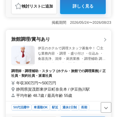
アルバイト・パート
調理師・調理補助・スタッフ
検討リスト
に追加
詳しく見る
おすすめポイント
＜ホテルでの業務＞ 調理経験が活かせる仕事です。ベ
テラン調理師として、ホテルのキッチンで活躍できるチ
掲載期間 2026/05/24〜2026/08/23
ャンスです。 ＜週休2日制＞ 週休2日制で、安定し
た勤務環境があります。また、社会保険も完備されてお
り、長期で安心して働けます。 ＜中高年活躍中＞
旅館調理/賞与あり
50代、60代の方々が活躍中で、経験豊富な方々のキャリ
アを尊重します。調理経験が3年以上必要で、経験を活か
伊豆のホテルで調理スタッフ募集中！ ◯主
してホテルの料理を提供できます。
な業務内容 ・調理 ・盛り付け ・仕込み ・
食器洗浄、清掃 ・厨房業務 ・調理補助 調理
師資格お持ちの方、調理師経験20年以上の
方は条件面優遇します！ 培ってきた経験・
調理師・調理補助・スタッフ (ホテル・旅館での調理業務) / 正
スキルを若手に伝えていきませんか？ ＊賞
社員・契約社員・派遣社員
与あり ＊車通勤OK ＊駅チカ ＊残業少なめ
年収300万円〜500万円
＊50歳以上活躍中
静岡県賀茂郡東伊豆町奈良本 / 伊豆熱川駅
平均年齢 48.7歳 / 最高年齢 55歳
50代活躍中
車通勤OK
駅近
週休2日制
長期
残業なし・少なめ
女性歓迎
正社員
契約社員
派遣社員