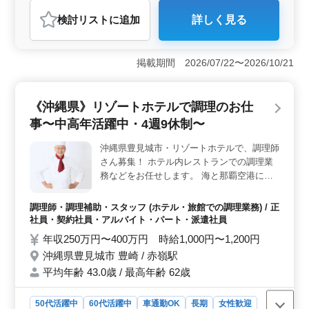
調理師・調理補助・スタッフ
検討リスト
に追加
詳しく見る
おすすめポイント
＜ワークライフバランス＞ 残業が月10時間程度と少な
く、週休2日制なので、プライベートの時間を大切にでき
掲載期間 2026/07/22〜2026/10/21
ます。駅近で車通勤もOKなので通勤が便利です。 ＜
安定した収入＞ 安定した収入が見込め、賞与もありま
す。さらに、経験20年以上の方には条件面での優遇があ
《沖縄県》リゾートホテルで調理のお仕
るため、長年の経験が評価されます。 ＜多様な働き
事〜中高年活躍中・4週9休制〜
方＞ 中高年の方も活躍中です。男女比率もバランスが
取れており、女性歓迎の職場環境です。 どのような人
沖縄県豊見城市・リゾートホテルで、調理師
でも安心して働けます。
さん募集！ ホテル内レストランでの調理業
務などをお任せします。 海と那覇空港に臨
む快適なホテルで働いてみませんか？ ＊業
務内容＊ ・調理 ・盛り付け ・仕込み ・食
調理師・調理補助・スタッフ (ホテル・旅館での調理業務) / 正
器洗浄 ・厨房業務 ＊ポイント＊ ・4週9休制
社員・契約社員・アルバイト・パート・派遣社員
(シフト制) ・マイカー通勤可能 ・交通費実
年収250万円〜400万円 時給1,000円〜1,200円
費支給 ベテランの調理経験を活かし、 厨房
沖縄県豊見城市 豊崎 / 赤嶺駅
で活躍していただける方募集！ ブランクあ
平均年齢 43.0歳 / 最高年齢 62歳
りでもご応募可能。 ＼まずはお気軽にお問
い合わせください／
50代活躍中
60代活躍中
車通勤OK
長期
女性歓迎