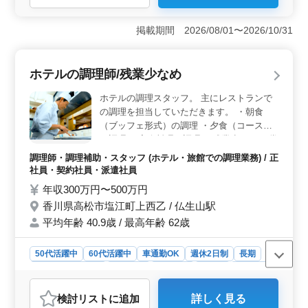
＜柔軟な勤務時間＞ 勤務時間や日数はライフスタイル
に合わせて調整可能で、働き方の自由度が高い点が魅力
掲載期間 2026/08/01〜2026/10/31
です。週3〜5日のシフト制で、個々の生活スタイルに合
わせた働き方ができます。 ＜高齢者歓迎＞ 50代、
60代の方も活躍中の職場で、経験豊富な方々が多く働い
ホテルの調理師/残業少なめ
ています。年齢に関係なく、意欲と経験を評価される職
場であり、長く働ける安心感があります。 ＜車通勤
ホテルの調理スタッフ。 主にレストランで
可能＞ マイカー通勤が可能なため、通勤の利便性が高
の調理を担当していただきます。 ・朝食
いです。通勤手当も支給されるため交通費の負担も軽減
（ブッフェ形式）の調理 ・夕食（コース）
されます。自宅から職場までの通勤が快適で、通勤時間
の調理 ・宴会料理の調理 ＊残業少なめ ＊賞
も有効に活用できます。
与あり リゾートホテルで楽しく調理の仕事
調理師・調理補助・スタッフ (ホテル・旅館での調理業務) / 正
をしてみませんか？ これまで培ってきた調
社員・契約社員・派遣社員
理の腕を存分にふるって活躍いただけます！
年収300万円〜500万円
香川県高松市塩江町上西乙 / 仏生山駅
平均年齢 40.9歳 / 最高年齢 62歳
50代活躍中
60代活躍中
車通勤OK
週休2日制
長期
残業なし・少なめ
女性歓迎
男性歓迎
正社員
契約社員
派遣社員
調理師・調理補助・スタッフ
検討リスト
に追加
詳しく見る
おすすめポイント