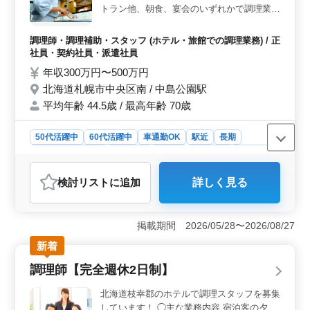
トラン他、朝食、宴会のいずれかで調理業務
せる職場＞ 50歳以上の方が活躍しており、調理師資格
を担当していただきます。 （洋食･和食･鉄
や長年の調理経験を持つ方には優遇があります。調理経
板焼き など） ・調理業務 ・仕込み ・盛り
験が1年以上あれば応募可能で、自分のスキルを最大限に
調理師・調理補助・スタッフ (ホテル・旅館での調理業務) / 正
付け ・厨房業務 ・清掃、片付け ＊駅チカ
発揮できる環境です。
社員・契約社員・派遣社員
＊マイカー通勤可能 ＊残業少なめ 調理師資
年収300万円〜500万円
格お持ちの方、調理師経験20年以上の方は
北海道札幌市中央区南 / 中島公園駅
条件面優遇します！ 今までの経験を活かし
平均年齢 44.5歳 / 最高年齢 70歳
て、厨房で活躍してみませんか？
50代活躍中
60代活躍中
車通勤OK
駅近
長期
残業なし・少なめ
女性歓迎
正社員
契約社員
派遣社員
調理師・調理補助・スタッフ
検討リスト
に追加
詳しく見る
おすすめポイント
＜駅チカで通勤便利＞ この求人は、札幌市中央区の中
島公園駅近くにあり、通勤が非常に便利です。駅チカの
掲載期間 2026/05/28〜2026/08/27
職場で、時間の無駄を省き、スムーズに出勤できま
新着
す。 ＜残業少なめで働きやすい環境＞ 月の残業は
10時間程度と少なく、プライベートな時間を大切にした
調理師【完全週休2日制】
い方に適しています。さらに、シフト制で月7～10日の公
休があり、仕事と生活のバランスを保ちやすい職場環境
北海道枝幸郡のホテルで調理スタッフを募集
です。 ＜幅広い調理経験を活かせる職場＞ ホテル
しています！ ◯主な業務内容 宿泊客の夕