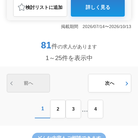
アルバイト・パート
調理師・調理補助・スタッフ
検討リスト
に追加
詳しく見る
おすすめポイント
＜勤務条件＞ ホテルで調理業務に従事。駅近で通勤も
便利。中高年も活躍中。ブランクのある方も歓迎しま
掲載期間 2026/07/14〜2026/10/13
す。経験を活かし、厨房を支える仕事です。 ＜働き
やすさ＞ 週5日勤務、休日104日。シフト制でライフス
タイルに合わせた働き方も可能です。時間外は月10〜20
81
件
の求人があります
時間程度で、残業も多くはありません。 ＜福利厚生
＞ 社会保険完備、通勤手当支給。業務経験3年以上の豊
1～25件を表示中
かな経験を活かし、新たなキャリアを築けるチャンス。
前へ
次へ
…
1
2
3
4