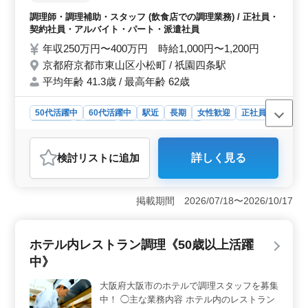
理補助 ・盛り付け ・仕込み ・食器洗浄 ・
調理師・調理補助・スタッフ (飲食店での調理業務) / 正社員・
厨房業務 など ＊社会保険完備 ＊通勤手当支
契約社員・アルバイト・パート・派遣社員
給 ＊駅チカ（祇園四条駅、京都河原町駅。
年収250万円〜400万円 時給1,000円〜1,200円
京都駅からもバス1本） 培ってきた調理経験
京都府京都市東山区小松町 / 祇園四条駅
が活きた和食などの美味しい料理で、京都に
平均年齢 41.3歳 / 最高年齢 62歳
いらっしゃったお客様を存分におもてなしし
てみませんか？ ブランクのある方もご応募
可能。 まずはお気軽にお問い合わせくださ
50代活躍中
60代活躍中
駅近
長期
女性歓迎
正社員
い。
契約社員
派遣社員
アルバイト・パート
調理師・調理補助・スタッフ
検討リスト
に追加
詳しく見る
おすすめポイント
＜立地の利便性＞ この職場は、京都市東山区に位置し
ており、祇園四条駅や京都河原町駅からも近く、アクセ
掲載期間 2026/07/18〜2026/10/17
スが非常に便利です。通勤のしやすさが魅力的で、京都
駅からもバス1本で到着可能です。 ＜多様な雇用形態
＞ 正社員、契約社員、アルバイト・パート、派遣社員
ホテル内レストラン調理《50歳以上活躍
といった複数の雇用形態を用意しています。自分のライ
中》
フスタイルに合わせて働き方を選ぶこともできま
す。 ＜経験を活かせる環境＞ 調理経験3年以上の方
大阪府大阪市のホテルで調理スタッフを募集
を対象にしており、和食などの調理スキルを活かしてホ
中！ ◯主な業務内容 ホテル内のレストラン
テルのレストランでお客様をおもてなしできます。ブラ