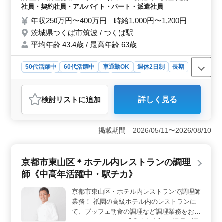
週休2日制 ・社会保険完備 ・勤務時間応相
社員・契約社員・アルバイト・パート・派遣社員
談 ・50代、60代の採用実績あり ・車通勤可
年収250万円〜400万円 時給1,000円〜1,200円
能 ベテランならではの経験を生かしたおい
茨城県つくば市筑波 / つくば駅
しい日本料理で、 厨房を支えていきません
平均年齢 43.4歳 / 最高年齢 63歳
か？ ブランク有の方もご応募可！まずお問
い合わせを。
50代活躍中
60代活躍中
車通勤OK
週休2日制
長期
女性歓迎
正社員
契約社員
派遣社員
アルバイト・パート
調理師・調理補助・スタッフ
検討リスト
に追加
詳しく見る
おすすめポイント
＜キャリア活用＞ この求人は、調理経験3年以上ある方
に適しています。働きやすい環境の中で、調理のスキル
掲載期間 2026/05/11〜2026/08/10
を活かせます。 ＜ワークライフバランス＞ 週休2日
制、勤務時間応相談で、プライベートと仕事のバランス
を大切にしたい方に最適です。家族や趣味の時間も大切
京都市東山区＊ホテル内レストランの調理
にしながら働けます。 ＜シニア世代活躍中＞ 50
師《中高年活躍中・駅チカ》
代、60代の採用実績があり、ブランクがある方も歓迎で
す。 幅広い年齢層が活躍できる環境が整っています。
京都市東山区・ホテル内レストランで調理師
社会保険完備で福利厚生面も充実しております。
業務！ 祇園の高級ホテル内のレストランに
て、ブッフェ朝食の調理など調理業務をおま
かせいたします。 【業務内容】 ・調理、調