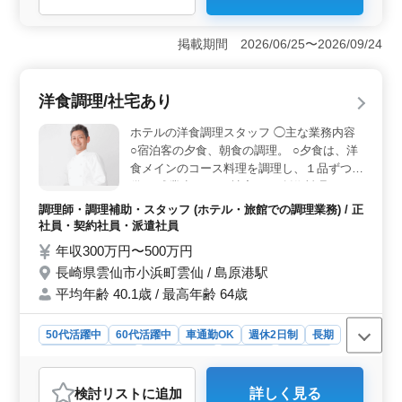
＜働きやすい環境＞ 残業が月10時間程度と少なく、ワ
ークライフバランスを大切にできる点が魅力です。週休
掲載期間 2026/06/25〜2026/09/24
二日制で、プライベートとの両立を図りながら長く安定
して働ける環境が整っています。 ＜経験を活かせる
仕事＞ 朝食のブッフェから夕食のコース、宴会料理ま
洋食調理/社宅あり
で幅広く担当し、これまで培ってきた調理技術を活かせ
ます。経験者の方にとって力を発揮しやすい舞台を用意
ホテルの洋食調理スタッフ ◯主な業務内容
しています。 ＜安心の職場環境＞ 60代以上のシニ
○宿泊客の夕食、朝食の調理。 ○夕食は、洋
アも活躍しており、年齢問わず働ける職場です。福利厚
食メインのコース料理を調理し、１品ずつ提
生も充実しており、安心して長く働けるホテルでのお仕
供 ※残業少なめ ※社宅あり 創作料理のレパ
事です。
ートリーを持った方歓迎。 今までの調理経
調理師・調理補助・スタッフ (ホテル・旅館での調理業務) / 正
験を存分に発揮してください！
社員・契約社員・派遣社員
年収300万円〜500万円
長崎県雲仙市小浜町雲仙 / 島原港駅
平均年齢 40.1歳 / 最高年齢 64歳
50代活躍中
60代活躍中
車通勤OK
週休2日制
長期
残業なし・少なめ
寮・社宅あり
女性歓迎
男性歓迎
正社員
契約社員
派遣社員
調理師・調理補助・スタッフ
検討リスト
に追加
詳しく見る