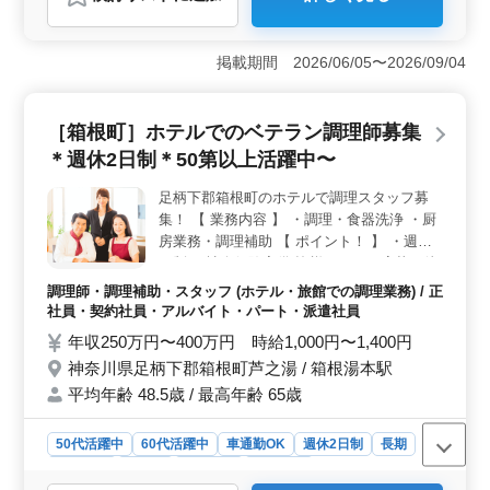
おすすめポイント
＜豊富な経験を活かせる職場＞ 50代や60代のベテラン
スタッフが多数活躍しており、アットホームな環境で働
掲載期間 2026/06/05〜2026/09/04
きやすい職場です。和食中心の調理経験を活かし、調理
業務から料理長候補としてキャリアを築けるチャンスが
あります。 ＜福利厚生充実＞ 単身用の寮が完備さ
［箱根町］ホテルでのベテラン調理師募集
れており、遠方からの転職希望者にも適した環境です。
＊週休2日制＊50第以上活躍中〜
年収350万円以上と待遇も充実しており、賞与も年2回支
給されるため、安心して働けます。 ＜柔軟な働き方
足柄下郡箱根町のホテルで調理スタッフ募
が可能＞ 週休二日制で、シフトにより休暇も取得しや
集！ 【 業務内容 】 ・調理・食器洗浄 ・厨
すい環境です。また、残業は月10時間程度と少なく、プ
ライベートも大切にできます。車通勤も可能で、通勤面
房業務・調理補助 【 ポイント！ 】 ・週休2
でもストレスフリーな環境が整っています。
日制 ・社会保険完備 皆様からのご応募お待
ちしております♪
調理師・調理補助・スタッフ (ホテル・旅館での調理業務) / 正
社員・契約社員・アルバイト・パート・派遣社員
年収250万円〜400万円 時給1,000円〜1,400円
神奈川県足柄下郡箱根町芦之湯 / 箱根湯本駅
平均年齢 48.5歳 / 最高年齢 65歳
50代活躍中
60代活躍中
車通勤OK
週休2日制
長期
女性歓迎
正社員
契約社員
派遣社員