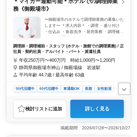
＊マイカー通勤可能＊ホテルでの調理師業
理のプロとしてご活躍いただけます。 ＜アクセスと
務《御殿場市》
休日＞ ホテルは車通勤も可能。週休2日シフト制で、ワ
ークライフバランスも重視できます。
〜御殿場市のホテルで調理師業務の募集いた
します〜 ＊求人内容＊ ・調理 ・盛り付け
・仕込み ・食器洗浄 ・厨房業務 ・調理補助
備考 ・車通勤可能 ・社会保険完備 ・勤務時
間応相談 ・50代、60代の採用実績あり 今ま
調理師・調理補助・スタッフ (ホテル・旅館での調理業務) / 正
で培ってきた経験を若手に教えていきません
社員・契約社員・アルバイト・パート・派遣社員
か？ ブランクのある方もご応募可能！ まず
年収250万円〜400万円 時給1,000円〜1,200円
お気軽にお問い合わせください☆
静岡県御殿場市神山 / 御殿場線 岩波駅
平均年齢 44.7歳 / 最高年齢 63歳
50代活躍中
60代活躍中
車通勤OK
長期
女性歓迎
正社員
契約社員
派遣社員
アルバイト・パート
調理師・調理補助・スタッフ
検討リスト
に追加
詳しく見る
おすすめポイント
＜通勤の利便性＞ マイカー通勤が可能なため、御殿場
市内外からのアクセスが良好です。地元の方はもちろ
掲載期間 2026/07/28〜2026/10/27
ん、それ以外の方もストレスフリーで通勤できま
す。 ＜多様な雇用形態と福利厚生＞ 正社員からパ