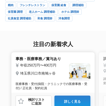
精肉
フレンチレストラン
保育園 給食
調理補助
保育園 調理
老人ホーム 調理補助
ホテル 調理師
社員食堂 調理補助
和食 調理師
洋食調理
注目の新着求人
事務・医療事務／賞与あり
年収250万円〜400万円
埼玉県川口市南鳩ヶ谷
業
医療事務・受付(病院・クリニックでの医療事務・受
付) / 正社員・契約社員
検討リスト
詳しく見る
に追加