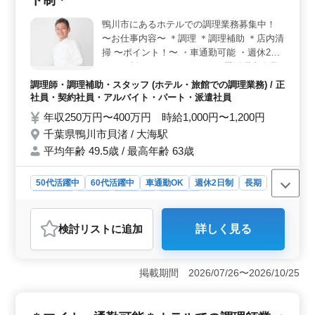
ト制＊
験があれば応募可能で、経験を生かして即戦力として働
ける職場です。 ＜安定した収入と福利厚生＞ 年収
鴨川市にあるホテルでの調理業務募集中！
は経験や資格に応じて付与され、さらに賞与制度もあり
〜お仕事内容〜 ＊調理 ＊調理補助 ＊店内清
ます。週休2日のシフト制でプライベートの時間もしっか
掃 〜ポイント！〜 ・車通勤可能 ・週休2日
り確保できます。また、各種社会保険が完備されてお
シフト制 ＊ベテラン・シニア層活躍中企業
り、長期的に安心して働ける環境です。
＊ 皆様からのご応募お待ちしております♪
調理師・調理補助・スタッフ (ホテル・旅館での調理業務) / 正
社員・契約社員・アルバイト・パート・派遣社員
年収250万円〜400万円 時給1,000円〜1,200円
千葉県鴨川市貝渚 / 大海駅
平均年齢 49.5歳 / 最高年齢 63歳
50代活躍中
60代活躍中
車通勤OK
週休2日制
長期
女性歓迎
正社員
契約社員
派遣社員
アルバイト・パート
調理師・調理補助・スタッフ
検討リスト
に追加
詳しく見る
おすすめポイント
＜ホテルでの調理師募集＞ 鴨川市にあるホテルでの調
理業務のお仕事です。 調理、調理補助、店内清掃など
掲載期間 2026/07/26〜2026/10/25
の幅広い業務に携わります。 ＜シニア層活躍中＞
50代、60代の採用実績がある企業で、ベテラン・シニア
層の方々が活躍中。調理経験3年以上ある方を募集し、調