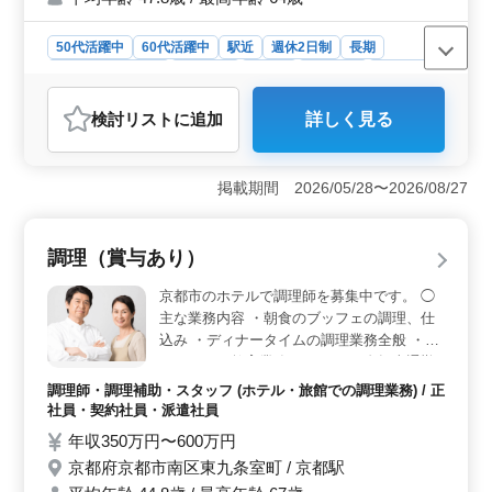
50代活躍中
60代活躍中
駅近
週休2日制
長期
残業なし・少なめ
女性歓迎
正社員
契約社員
派遣社員
調理師・調理補助・スタッフ
検討リスト
に追加
詳しく見る
おすすめポイント
＜駅近で通勤便利＞ 駅から徒歩圏内の立地で、通勤が非
常に便利です。残業も少なく、プライベートの時間を大
掲載期間 2026/05/28〜2026/08/27
切にしたい方に最適です。 ＜シニア世代も活躍中＞
ベテラン料理人が多く活躍しており、中高年の方も安心
して働ける環境です。経験を活かし、即戦力として貢献
調理（賞与あり）
できます。 ＜安定した職場環境＞ 正社員や契約社員
として、安定した収入が得られるのが魅力です。週休2日
京都市のホテルで調理師を募集中です。 ◯
制で、福利厚生も充実しており、長く働ける職場です。
主な業務内容 ・朝食のブッフェの調理、仕
込み ・ディナータイムの調理業務全般 ・ア
ルバイトの教育業務 ＊バイク、自転車通勤
OK ＊経験者優遇（5年以上） ＊ユニフォー
調理師・調理補助・スタッフ (ホテル・旅館での調理業務) / 正
ム貸与 調理経験が5年以上ある方は、給与面
社員・契約社員・派遣社員
優遇します。 経験を活かして活躍できる環
年収350万円〜600万円
境です。
京都府京都市南区東九条室町 / 京都駅