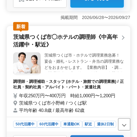
おすすめポイント
＜経験を活かせる環境＞ 調理経験を生かして、ホテル
の宴会調理を担当していただけます。経験者優遇で、ベ
掲載期間 2026/06/28〜2026/09/27
テランの方々も活躍中です。 ＜働きやすい条件＞
新着
駅チカで通勤便利。勤務時間は相談可能で、社会保険完
備と交通費支給があり、福利厚生面も充実しておりま
茨城県つくば市◯ホテルの調理師《中高年
す。 ＜中高年活躍中の職場＞ 50代・60代の方も多
活躍中・駅近》
数活躍中。経験豊富な方々が日々、培ってきた調理スキ
ルを発揮しています。
茨城県つくば市・ホテルで調理業務急募！
宴会・婚礼・レストラン・弁当の調理業務な
どをおまかせします。 【業務内容】 ・調理
・調理補助 ・盛り付け ・仕込み ・食器洗浄
・厨房業務 など ＊社会保険完備 ＊駅近 ＊
調理師・調理補助・スタッフ (ホテル・旅館での調理業務) / 正
週休2日 今まで培ってきた経験で厨房を支え
社員・契約社員・アルバイト・パート・派遣社員
ていただける方、募集いたします。 ブラン
年収250万円〜400万円 時給1,000円〜1,200円
クのある方もご応募可能！ まずはお気軽に
茨城県つくば市小野崎 / つくば駅
お問い合わせください。
平均年齢 40.8歳 / 最高年齢 62歳
50代活躍中
60代活躍中
車通勤OK
駅近
週休2日制
長期
女性歓迎
正社員
契約社員
派遣社員