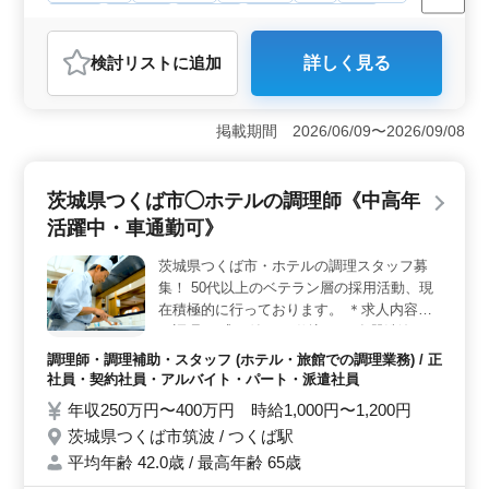
正社員
契約社員
派遣社員
アルバイト・パート
調理師・調理補助・スタッフ
検討リスト
に追加
詳しく見る
おすすめポイント
＜勤務地の魅力＞ 沖縄県豊見城市にあるリゾートホテ
ルでの勤務です。海と那覇空港を眺められる快適な環境
掲載期間 2026/06/09〜2026/09/08
で、調理の仕事に専念できます。経験を活かし、質の高
いサービスを提供することが可能です。 ＜雇用形態
の多様性＞ 正社員、契約社員、アルバイト・パート、
茨城県つくば市◯ホテルの調理師《中高年
派遣社員と、様々な雇用形態から選べます。ライフスタ
活躍中・車通勤可》
イルやキャリアプランに合わせた柔軟な働き方も選択で
き、長期的なキャリア形成にも繋がります。 ＜福利
茨城県つくば市・ホテルの調理スタッフ募
厚生と労働条件＞ 4週9休シフト制による休日で、実費
集！ 50代以上のベテラン層の採用活動、現
支給の通勤手当、雇用・労災・健康・厚生といった福利
厚生が整っています。働きやすい環境が保証され、仕事
在積極的に行っております。 ＊求人内容＊
と私生活のバランスも取りやすくなっています。
・調理 ・盛り付け ・仕込み ・食器洗浄 ・
厨房業務 ・調理補助 ＊備考＊ ・マイカー通
調理師・調理補助・スタッフ (ホテル・旅館での調理業務) / 正
勤OK ・社会保険完備 ・50代、60代の採用
社員・契約社員・アルバイト・パート・派遣社員
実績あり ブランクのある方、資格をお持ち
年収250万円〜400万円 時給1,000円〜1,200円
でない方もご応募可能！ 今まで培ってきた
茨城県つくば市筑波 / つくば駅
経験を、せひともお貸しいただけませんか。
平均年齢 42.0歳 / 最高年齢 65歳
まずはお気軽にお問い合わせください。