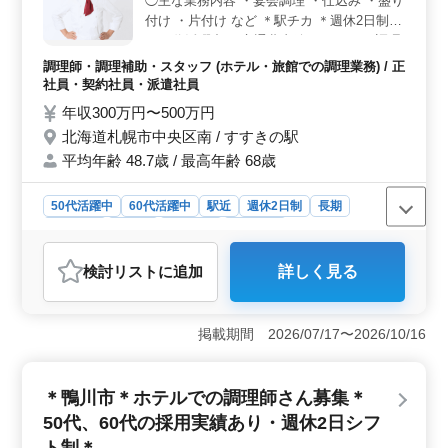
◯主な業務内容 ・宴会調理 ・仕込み ・盛り
ントです。 ＜車通勤や住み込みも可能＞ 車通勤が
付け ・片付け など ＊駅チカ ＊週休2日制
可能で、通勤手当が上限なしで支給されるため、遠方か
＊60代活躍中 ＊交通費支給 ホテルでの調理
らでも安心です。また、住み込み対応もあり、生活面で
経験がある方は優遇します。 経験を活かし
のサポートも整っています。北海道の美しい自然の中で
調理師・調理補助・スタッフ (ホテル・旅館での調理業務) / 正
て活躍できる場が整っています。
働けるのも魅力的です。
社員・契約社員・派遣社員
年収300万円〜500万円
北海道札幌市中央区南 / すすきの駅
平均年齢 48.7歳 / 最高年齢 68歳
50代活躍中
60代活躍中
駅近
週休2日制
長期
女性歓迎
正社員
契約社員
派遣社員
調理師・調理補助・スタッフ
検討リスト
に追加
詳しく見る
おすすめポイント
＜駅チカで通勤に便利＞ 駅から徒歩圏内という便利な
立地が魅力です。駅チカなので、通勤時間を短縮でき、
掲載期間 2026/07/17〜2026/10/16
公共交通機関を利用して通勤したい方に最適な環境で
す。また、近隣の商業施設や飲食店も充実しているた
め、仕事後の時間も有効に活用できます。 ＜調理経
＊鴨川市＊ホテルでの調理師さん募集＊
験を活かせる職場＞ 宴会調理の経験がある方が活躍で
50代、60代の採用実績あり・週休2日シフ
きる環境です。スキルを活かしながら、調理師としての
キャリアをさらに磨くことができます。1年以上の調理経