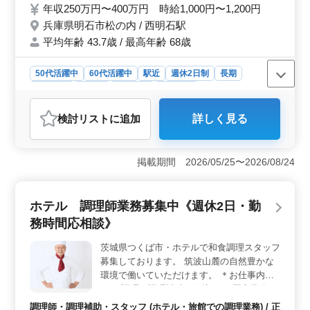
年収250万円〜400万円 時給1,000円〜1,200円
兵庫県明石市松の内 / 西明石駅
平均年齢 43.7歳 / 最高年齢 68歳
50代活躍中
60代活躍中
駅近
週休2日制
長期
女性歓迎
正社員
契約社員
派遣社員
アルバイト・パート
調理師・調理補助・スタッフ
検討リスト
に追加
詳しく見る
おすすめポイント
＜経験者歓迎＞ 調理経験3年以上ある方を対象とした求
人で、ブランクがある方も歓迎しています。経験を活か
掲載期間 2026/05/25〜2026/08/24
し、即戦力として活躍できる環境です。 ＜柔軟な働
き方＞ 正社員からパートまで多様な雇用形態を用意し
ており、週3〜6日のシフト制で勤務時間も相談に応じて
ホテル 調理師業務募集中《週休2日・勤
います。ライフスタイルに合わせた働き方が可能で
務時間応相談》
す。 ＜シニア世代活躍中＞ 50代、60代の採用実績
あり。年齢を重ねた方でも長く安心して働ける職場環境
茨城県つくば市・ホテルで和食調理スタッフ
があります。経験を活かしながら、安定した職場で働き
募集しております。 筑波山麓の自然豊かな
たい方に最適です。
環境で働いていただけます。 ＊お仕事内容
＊ ・調理・調理補助・仕込み ・厨房業務 ・
食材の選定、発注 ・献立の設定 ＊備考＊ ・
調理師・調理補助・スタッフ (ホテル・旅館での調理業務) / 正