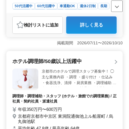
50代活躍中
60代活躍中
車通勤OK
週休2日制
長期
女性歓迎
正社員
契約社員
派遣社員
アルバイト・パート
調理師・調理補助・スタッフ
検討リスト
に追加
詳しく見る
おすすめポイント
＜中高年活躍中＞ 経験豊富な方歓迎！50代・60代のベ
テランが活躍中の職場です。 ブランクもOKで、チャレ
掲載期間 2026/07/11〜2026/10/10
ンジもしやすいです。 ＜働きやすい環境＞ マイカ
ー通勤可でアクセスも便利。週休2日制で長期勤務も可
能。福利厚生も整っています。 ＜やりがいのある仕
ホテル調理師/50歳以上活躍中
事内容＞ 調理、盛り付け、仕込みなど多彩な業務をお
まかせ。経験を活かせ、さらなるスキルも磨けます。
京都市のホテルで調理スタッフ募集中！ ◯
主な業務内容 ・調理 ・盛り付け ・仕込み
・食器洗浄、清掃 ・厨房業務 ・調理補助 現
在50歳以上のベテラン料理人も活躍中。 今
までの経験を活かして、厨房で活躍してみま
調理師・調理補助・スタッフ (ホテル・旅館での調理業務) / 正
せんか？ ＊賞与あり ＊駅チカ ＊50歳以上活
社員・契約社員・派遣社員
躍中 ＊残業少なめ
年収350万円〜600万円
京都府京都市中京区 東洞院通御池上ル船屋町 / 烏
丸御池駅
平均年齢 47.8歳 / 最高年齢 64歳