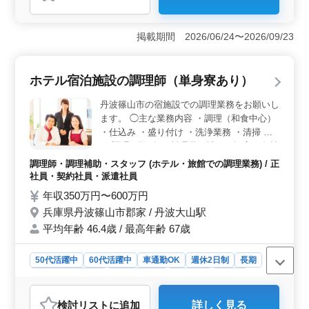
おすすめポイント
＜働きやすい就業環境＞ 残業も少なめで、4週8休シフ
ト制を採用しています。プライベートとの両立を重視す
掲載期間 2026/06/24〜2026/09/23
る方に適した環境です。 ＜生活面のサポート＞ 社
宅が単身用・世帯用の両方完備しており、遠方からの転
職やUターン希望の方も安心して生活をスタートできま
ホテル宿泊施設の調理師（単身寮あり）
す。車通勤も可能で無料駐車場があり、日々の通勤スト
レスを軽減できます。 ＜経験を活かせる職場＞ 夕
丹波篠山市の宿施設での調理業務をお願いし
食は洋食コース料理を1品ずつ提供するスタイルで、これ
ます。 ◯主な業務内容 ・調理（和食中心）
までの調理経験や創作料理のレパートリーを存分に活か
・仕込み ・盛り付け ・洗浄業務 ・清掃 な
せます。ホテルならではの本格的な調理環境でスキルを
ど 調理経験1年〜料理長候補まで幅広い人材
磨きながらキャリアを積むことができます。
を募集しています。 和食調理経験がある
調理師・調理補助・スタッフ (ホテル・旅館での調理業務) / 正
方、資格をお持ちの方のご応募をお待ちして
社員・契約社員・派遣社員
います。 職場は、50歳以上のベテランが多
年収350万円〜600万円
く働きやすい職場となっています。 アット
兵庫県丹波篠山市郡家 / 丹波大山駅
ホームな職場で、今までのスキルを活かしま
平均年齢 46.4歳 / 最高年齢 67歳
せんか？ ☆ブランクOK ☆賞与あり ☆単身
寮あり ☆マイカー通勤OK ☆60代も活躍中
50代活躍中
60代活躍中
車通勤OK
週休2日制
長期
残業なし・少なめ
寮・社宅あり
女性歓迎
正社員
契約社員
派遣社員
調理師・調理補助・スタッフ
検討リスト
に追加
詳しく見る