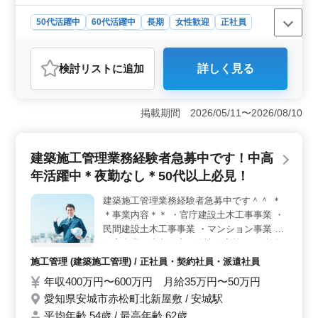
支給 建築施工管理経験20年以上の方条件面
優遇！ お気軽にお問い合わせください♪
50代活躍中
60代活躍中
長期
女性歓迎
正社員
契約社員
派遣社員
施工管理
おすすめポイント
検討リスト
に追加
詳しく見る
＜シニア層の方も歓迎＞ 東京都港区三田に位置する不
動産事業での建築施工管理業務の募集です。シニア層の
方も活躍中であり、経験とスキルを活かして仕事に取り
掲載期間 2026/05/11〜2026/08/10
組む環境が整っています。長年の経験を活かし、建設業
界でのキャリアを築きたい方に最適なポジションで
す。 ＜充実した福利厚生＞ 通勤手当の全額支給や
建築施工管理業務経験者急募中です！中高
作業着の支給など、福利厚生が充実しています。安心し
て通勤し、作業に集中できる環境が整っています。さら
年活躍中＊夜勤なし＊50代以上必見！
に、建築施工管理経験が20年以上の方には条件面で優遇
されるなど、長く経験を積んだ方々に対する配慮もあり
建築施工管理業務経験者急募中です＾＾ ＊
ます。 ＜働きやすいシフト制＞ シフト制の週休2日
＊事業内容＊＊ ・官庁建設土木工事事業 ・
制を採用しており、夏季休暇や年末年始休暇、有給休暇
民間建設土木工事事業 ・マンション事業 ・
などもしっかりと取得可能です。ワークライフバランス
住宅事業（注文住宅、分譲住宅等） ・事務
を重視し、社員の健康と働きやすさをサポートする体制
所、工場等建設事業 ・ビル事業（ビル、ア
施工管理 (建築施工管理) / 正社員・契約社員・派遣社員
が整っています。
パート、店舗等） ・不動産事業（マンショ
年収400万円〜600万円 月給35万円〜50万円
ン管理、不動産流通サービス） ・建設資材
愛知県安城市赤松町北新屋敷 / 安城駅
販売事業 ＊＊備考＊＊ ・車通勤可能(無料駐
車場完備) ・作業着等支給 ・資格手当支給あ
平均年齢 54歳 / 最高年齢 62歳