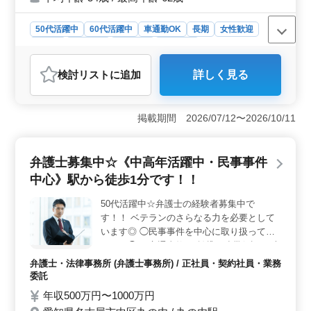
り シニア世代活躍中の職場です！ まずはお
気軽にご応募お待ちしております◎
50代活躍中
60代活躍中
車通勤OK
長期
女性歓迎
正社員
契約社員
派遣社員
施工管理
おすすめポイント
検討リスト
に追加
詳しく見る
＜中高年の方に適した職場＞ 建築施工管理業務経験者
を積極的に求め、中高年の方々が多数活躍しています。
平均年齢は54歳で、最高年齢は62歳です。男性が6割を占
掲載期間 2026/07/12〜2026/10/11
める職場環境で、経験豊富な方々が安定して働いていま
す。 ＜通勤の利便性＞ 安城駅から徒歩圏内に位置
し、車通勤も可能です。無料駐車場も完備されており、
弁護士募集中☆《中高年活躍中・民事事件
通勤手段を選びやすい環境が整っています。また、作業
着なども支給されるため、通勤の準備にも便利で
中心》駅から徒歩1分です！！
す。 ＜働きやすい待遇＞ 夜勤がなく、月給35万
円〜50万円と高水準の給与を提供しています。賞与も年2
50代活躍中☆弁護士の経験者募集中で
回支給され、安定した収入を確保できます。休日もしっ
す！！ ベテランのさらなる力を必要として
かり確保されており、有給休暇や長期休暇も取得可能で
います◎ ◯民事事件を中心に取り扱ってお
す。
ります◯ ・交通事故 ・賃貸、連帯保証 ・未
払い残業代請求 ・不動産問題 ・B型肝炎訴
弁護士・法律事務所 (弁護士事務所) / 正社員・契約社員・業務
訟 ・債権回収 ・消費者事件 ・過払い金問題
委託
・高齢者・障害者の財産管理 家事事件も取
年収500万円〜1000万円
り扱っております！！ ・離婚問題 ・不倫慰