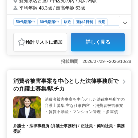
愛知県名古屋市中区丸の内 / 丸の内駅
謝料 ・DV問題 ・扶養関係問題 ・親権問題
平均年齢 48.3歳 / 最高年齢 63歳
等 ぜひご応募くださいお待ちしております♪
50代活躍中
60代活躍中
駅近
週休2日制
長期
残業なし・少なめ
女性歓迎
正社員
契約社員
業務委託
弁護士・法律事務所
検討リスト
に追加
詳しく見る
おすすめポイント
＜キャリアアップのチャンス＞ 民事事件を中心に扱う
事務所で、培ってきた経験を活かせます。交通事故、賃
掲載期間 2026/07/29〜2026/10/28
貸、連帯保証など、多岐にわたる案件をおまかせしま
す。個人受任も可能で、自分の力を最大限に発揮できま
す。 ＜ワークライフバランス重視可能＞ 週休2日制
消費者被害事案を中心とした法律事務所で
で土日祝日は休み、残業も少なめです。夏季休業や年末
の弁護士募集/駅チカ
年始の休暇もあり、しっかりとリフレッシュできます。
勤務地も駅からすぐでアクセス良好です。 ＜福利厚
消費者被害事案を中心とした法律事務所での
生＞ 社会保険完備で安心の環境です。弁護士費用の事
弁護士募集 主な仕事内容 ・消費者被害事案
務所負担があり、個人受任も可能です。中高年の弁護士
が多く活躍しており、年齢を気にせず経験を活かせる職
・賃貸不動産・マンション管理 ・多重債務
場です。
・法人倒産 ・遺産相続 ・証券・保険に関す
るトラブル 現在50歳以上も活躍している企
弁護士・法律事務所 (弁護士事務所) / 正社員・契約社員・業務
業です。 ぜひ今までの経験を活かして頂け
委託
る方のご応募お待ちしております。