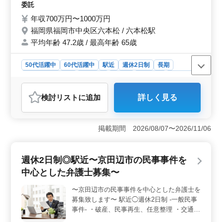
債権回収 ・消費者事件 ・過払い金問題 ・マ
委託
ンション法に関する紛争 ・高齢者・障害者
年収700万円〜1000万円
の虐待 ・高齢者・障害者の財産管理 どんな
福岡県福岡市中央区六本松 / 六本松駅
些細な問題でもご相談ください！ 現在50歳
平均年齢 47.2歳 / 最高年齢 65歳
以上も活躍している企業です。 ぜひ今まで
の経験を活かして頂ける方のご応募お待ちし
ております☆
50代活躍中
60代活躍中
駅近
週休2日制
長期
残業なし・少なめ
男性歓迎
正社員
契約社員
業務委託
弁護士・法律事務所
検討リスト
に追加
詳しく見る
おすすめポイント
＜中高年の専門家チーム＞ 経験豊富な中高年が活躍中
の職場です。様々な民事事件に関わり、幅広いスキルを
掲載期間 2026/08/07〜2026/11/06
磨くことができます。企業の安定感とアットホームな雰
囲気で、働きやすい職場環境です。 ＜多岐にわたる
民事事件＞ 破産から交通事故、賃貸や債権回収まで、
週休2日制◎駅近〜京田辺市の民事事件を
一般民事事件に特化しており、多岐にわたる案件が寄せ
中心とした弁護士募集〜
られているため、幅広い法務業務に携われます。どんな
問題でも解決へ導く専門性を発揮することができま
〜京田辺市の民事事件を中心とした弁護士を
す。 ＜アクセス良好な駅チカ環境＞ 駅から徒歩で
募集致します〜 駅近◯週休2日制 -一般民事
アクセス可能な好立地に事務所があります。通勤がしや
すく、仕事と生活のバランスを保ちながら、専門性を高
事件- ・破産、民事再生、任意整理 ・交通事
めていける魅力的な環境です。
故 ・賃貸、連帯保証 ・未払い残業代請求 ・