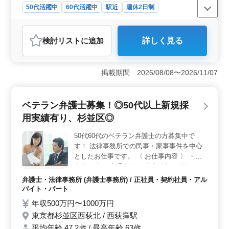
ける方のご応募お待ちしております♩
50代活躍中
60代活躍中
駅近
週休2日制
残業なし・少なめ
男性歓迎
正社員
契約社員
業務委託
弁護士・法律事務所
検討リスト
に追加
詳しく見る
おすすめポイント
＜地域への貢献＞ 洲本市に根ざした活動が特徴で、地
域の民事事件に対応しています。鳴門駅からの車通勤が
掲載期間 2026/08/08〜2026/11/07
可能です。地域社会の法的ニーズに焦点を当てた弁護士
事務所、地域社会への貢献にやりがいを感じることがで
きます。 ＜働きやすい労働環境＞ 週休2日制で残業
ベテラン弁護士募集！◎50代以上新規採
がほとんどなく、車通勤も可能な為、ワークライフバラ
用実績有り、杉並区◎
ンスが取りやすい環境が整っています。50歳以上が活躍
中で、経験者にとって働きやすい環境です。 ＜充実
50代60代のベテラン弁護士の方募集中で
の待遇と報酬＞ 給与は年収500万円〜1600万円程度
す！ 法律事務所での民事・家事事件を中心
で、通勤手当も実費支給です。社会保険完備や個人受任
可能などの福利厚生が整っており、経済的な安定感も抜
としたお仕事です。 〈 お仕事内容 〉 ・遺
群。キャリアアップを望む方にぴったりです。
言書作成 ・交通事故 ・遺産分割 ・離婚 ・
相続手続き ・賃金請求 ・成年後見高齢者の
弁護士・法律事務所 (弁護士事務所) / 正社員・契約社員・アル
財産管理 ・借地、借家 ・労使、職場トラブ
バイト・パート
ル ・不動産取引 ・医療問題 ・学校事故 ・
年収500万円〜1000万円
税金問題 〈 特徴 〉 ・週休2日◯ ・都内駅
東京都杉並区西荻北 / 西荻窪駅
近 最寄り駅から徒歩1分 ・未経験分野サポ
平均年齢 47.2歳 / 最高年齢 63歳
ート ・未経験分野挑戦も可能 現在50歳以上