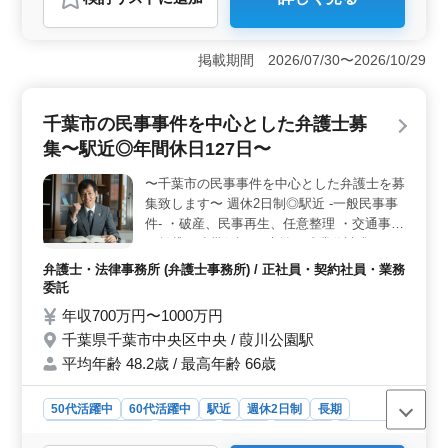
おすすめポイント
＜職場環境＞ 少数精鋭の法律事務所であり、和やかな
雰囲気の職場です。残業が少なく、週休2日制で働きやす
掲載期間 2026/07/30〜2026/10/29
い環境です。中高年が活躍する事務所であり、年齢を問
わず活躍できる職場です。 ＜業務内容＞ 相続や遺
言書作成、成年後見、離婚問題など多岐にわたる法律業
千葉市の民事事件を中心とした弁護士募
務を担当します。中小企業サポートや消費者問題にも対
集〜駅近◎年間休日127日〜
応します。豊富な経験を活かして、多様な案件に取り組
むことができます。 ＜福利厚生＞ 社会保険完備で
〜千葉市の民事事件を中心とした弁護士を募
安心です。通勤手当も実費支給されます。個人受任可能
集致します〜 週休2日制◎駅近 -一般民事事
で、弁護士費用は事務所が負担します。福利厚生・サポ
ート体制が充実しているため、長期的に働ける環境が整
件- ・破産、民事再生、任意整理 ・交通事故
っています。
・賃貸、連帯保証 ・未払い残業代請求 ・不
動産問題 ・売買代金請求 ・B型肝炎訴訟 ・
弁護士・法律事務所 (弁護士事務所) / 正社員・契約社員・業務
債権回収 ・消費者事件 ・過払い金問題 ・マ
委託
ンション法に関する紛争 ・高齢者・障害者
年収700万円〜1000万円
の虐待 ・高齢者・障害者の財産管理 相談し
千葉県千葉市中央区中央 / 葭川公園駅
やすい雰囲気づくりに努めております！ 現
平均年齢 48.2歳 / 最高年齢 66歳
在50歳以上も活躍している企業です。 ぜひ
今までの経験を活かして頂ける方のご応募お
待ちしております☆
50代活躍中
60代活躍中
駅近
週休2日制
長期
残業なし・少なめ
男性歓迎
正社員
契約社員
業務委託