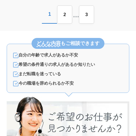
堺筋本町駅から徒歩圏内で通勤が非常に便利です。職場
全体の男女比が均等で、落ち着いた環境でキャリアを築
けます。
…
1
2
3
どんな内容
もご相談できます
自分の年齢で求人があるか不安
希望の条件通りの求人があるか知りたい
まだ転職を迷っている
今の職場を辞められるか不安