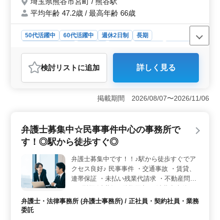
埼玉県熊谷市宮町 / 熊谷駅
務所所属弁護士一同が皆様のお力になれるよ
平均年齢 47.2歳 / 最高年齢 66歳
う全力で努めさせていただきます！ 現在50
歳以上も活躍している企業です。 ぜひ今ま
での経験を活かして頂ける方のご応募お待ち
50代活躍中
60代活躍中
週休2日制
長期
しております☆
残業なし・少なめ
男性歓迎
正社員
契約社員
業務委託
弁護士・法律事務所
検討リスト
に追加
詳しく見る
おすすめポイント
＜経験者大歓迎！駅近弁護士＞ 中高年の方におすすめ
の熊谷市の法律事務所が、駅近で週休2日制の弁護士を募
掲載期間 2026/08/07〜2026/11/06
集。一般民事事件を得意とし、債権回収から消費者事件
まで豊富な案件が魅力です。 ＜多岐にわたる事件対
応＞ 破産、交通事故、不動産問題、過払い金問題など
弁護士募集中☆民事事件中心の事務所で
幅広い案件を手がけており、中高年経験者にとってスキ
す！◎駅から徒歩すぐ◎
ルアップの機会が豊富。 一般民事事件の専門家として
活躍できます。 ＜週休2日制で働きやすい＞ 週休2
弁護士募集中です！！♪駅から徒歩すぐでア
日制で残業も少なめ。働きやすい環境が整っており、中
クセス良好♪ 民事事件 ・交通事故 ・賃貸、
高年の方々が現在も活躍中。法律事務所としての信頼と
経験を活かして、ご自身のキャリアを一層高めません
連帯保証 ・未払い残業代請求 ・不動産問題
か。 ＜魅力的な給与水準＞ 経験者に見合った魅力
・B型肝炎訴訟 ・債権回収 ・消費者事件 ・
的な給与水準が用意されています。年収600万円〜1600
過払い金問題 ・高齢者・障害者の財産管理
弁護士・法律事務所 (弁護士事務所) / 正社員・契約社員・業務
万円で、福利厚生もしっかり整備。社会保険完備や個人
民事事件の取り扱いに自信のある方ぜひご応
委託
受任可能など待遇も魅力の一環です。
募下さい！ お待ちしております！