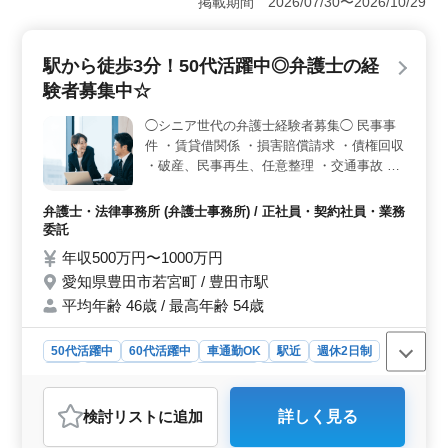
掲載期間 2026/07/30〜2026/10/29
選択肢が多い点が魅力です。 ＜業務内容の充実＞
民事事件を中心に、マンション法、財産管理、債権回
収、交通事故、不動産問題、消費者事件など幅広く取り
駅から徒歩3分！50代活躍中◎弁護士の経
扱っています。企業法務においても契約書作成、労務問
験者募集中☆
題、M&amp;A案件、独占禁止法等、多岐にわたる業務を
担当できます。 ＜シニア世代の活躍＞ 平均年齢54
◯シニア世代の弁護士経験者募集◯ 民事事
歳の職場で、50代以上の方が活躍中です。経験豊富な弁
件 ・賃貸借関係 ・損害賠償請求 ・債権回収
護士の方にはぴったりの環境です。ベテランの知識と経
験が求められており、豊富なキャリアを活かせる場があ
・破産、民事再生、任意整理 ・交通事故 ・
ります。
賃貸、連帯保証 ・未払い残業代請求 ・不動
産問題 ・B型肝炎訴訟 ・債権回収 ・消費者
弁護士・法律事務所 (弁護士事務所) / 正社員・契約社員・業務
事件 ・高齢者・障害者の財産管理 ぜひ一緒
委託
に働きましょう☆ ◎アットホームな環境で
年収500万円〜1000万円
すので、ぜひお待ちしております！◎
愛知県豊田市若宮町 / 豊田市駅
平均年齢 46歳 / 最高年齢 54歳
50代活躍中
60代活躍中
車通勤OK
駅近
週休2日制
長期
残業なし・少なめ
女性歓迎
正社員
契約社員
業務委託
弁護士・法律事務所
検討リスト
に追加
詳しく見る
おすすめポイント