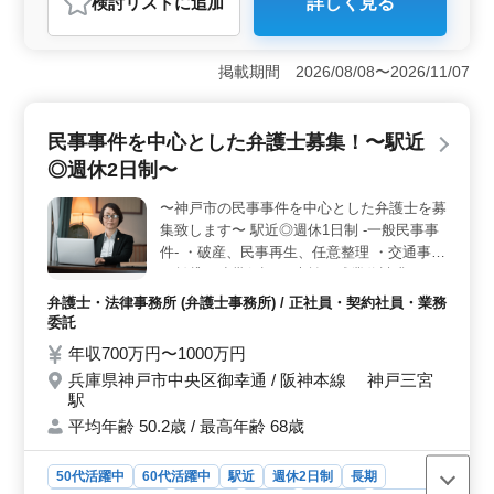
検討リスト
に追加
詳しく見る
おすすめポイント
＜中高年活躍中のアクセント＞ 神戸市の中心部に位置
する当法事務所は、中高年の方々が活躍できる環境を提
掲載期間 2026/08/08〜2026/11/07
供しています。駅近の便利な立地で、経験を生かして更
なるキャリアアップが期待できます。中高年の方々のご
応募をお待ちしています。 ＜多岐にわたる民事事件
民事事件を中心とした弁護士募集！〜駅近
案件＞ 弁護士として、破産、任意整理、交通事故、賃
◎週休2日制〜
貸、未払い残業代請求、不動産問題、売買代金請求、B型
肝炎訴訟、債権回収など幅広い民事事件案件を手がけま
〜神戸市の民事事件を中心とした弁護士を募
す。解決のための方法を見つけ出し、クライアントの信
集致します〜 駅近◎週休1日制 -一般民事事
頼を築くことができます。 ＜経験を活かす環境＞
現在、50歳以上の方々も活躍中で、経験豊富な方々の経
件- ・破産、民事再生、任意整理 ・交通事故
験値を尊重した採用をしています。企業の成功に貢献
・賃貸、連帯保証 ・未払い残業代請求 ・不
し、自身の専門性を高める絶好の機会です。ぜひ今まで
動産問題 ・売買代金請求 ・B型肝炎訴訟 ・
弁護士・法律事務所 (弁護士事務所) / 正社員・契約社員・業務
の経験を活かして、解決に向けて力を貸してください。
債権回収 ・消費者事件 ・過払い金問題 ・マ
委託
ンション法に関する紛争 ・高齢者・障害者
年収700万円〜1000万円
の虐待 ・高齢者・障害者の財産管理 円滑に
兵庫県神戸市中央区御幸通 / 阪神本線 神戸三宮
全力で解決に努めております！ 現在50歳以
駅
上も活躍している企業です。 ぜひ今までの
平均年齢 50.2歳 / 最高年齢 68歳
経験を活かして頂ける方のご応募お待ちして
おります☆
50代活躍中
60代活躍中
駅近
週休2日制
長期