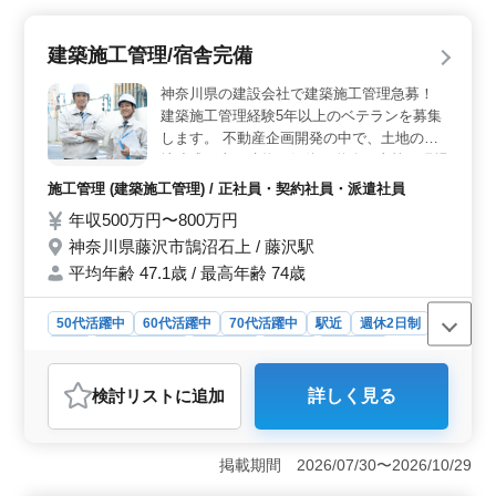
＞ 50代や60代の技術者が活躍する環境であり、経験豊
富な方々がチームを支えています。年齢を活かして安定
建築施工管理/宿舎完備
したキャリアを築けます。 ＜充実の福利厚生＞ 賞
与は年2回支給され、前年度実績では3万円から50万円ま
神奈川県の建設会社で建築施工管理急募！
で幅広く支給されています。また、雇用・労災・健康・
建築施工管理経験5年以上のベテランを募集
厚生などの福利厚生が整っており、働きやすい環境とな
します。 不動産企画開発の中で、土地の宅
っています。
地造成工事、建物の解体、道路工事等の現場
監督をお願いします。建築はＲＣ造・木造と
施工管理 (建築施工管理) / 正社員・契約社員・派遣社員
幅広く創っています。企画提案から見積作
年収500万円〜800万円
成、工程管理までお願いします。 ◯主な業
神奈川県藤沢市鵠沼石上 / 藤沢駅
務内容 ・工事の進捗管理、コスト管理、安
全管理、品質管理 ・発注者との打ち合わせ
平均年齢 47.1歳 / 最高年齢 74歳
・積算 ・職人、資材の手配 ・施工図の作
成・修正 ・書類作成、近隣住民対応、社内
50代活躍中
60代活躍中
70代活躍中
駅近
週休2日制
会議 など ＊バイク・自転車通勤：可（駐輪
長期
寮・社宅あり
男性歓迎
正社員
契約社員
場無料） 県外から転居を伴う入社の場合は
派遣社員
施工管理
必要に応じて住宅をご用意いたします。（１
検討リスト
に追加
詳しく見る
年間家賃全額補助あり） 作業着・携帯電
おすすめポイント
話・パソコン貸与、社用車支給など、手当や
＜高い給与と安定した雇用＞ 本求人は年収500万円〜
福利厚生面も充実した企業です。
800万円と高給与を提供しており、賞与も年2回、4ヶ月分
掲載期間 2026/07/30〜2026/10/29
支給されます。さらに、正社員・契約社員・派遣社員の