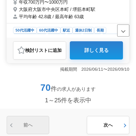
年収700万円〜1000万円
大阪府大阪市中央区本町 / 堺筋本町駅
平均年齢 42.8歳 / 最高年齢 63歳
50代活躍中
60代活躍中
駅近
週休2日制
長期
残業なし・少なめ
女性歓迎
正社員
契約社員
業務委託
弁護士・法律事務所
検討リスト
に追加
詳しく見る
おすすめポイント
＜ワークライフバランスの良さ＞ この法律事務所は、
完全週休2日制で土日祝日がお休みとなり、残業もありま
掲載期間 2026/06/11〜2026/09/10
せん。9時から17時30分の勤務時間で家庭やプライベート
と両立しやすい環境です。法律業務の高い専門性を活か
しながら、無理なく働ける職場を探している方におすす
70
件
の求人があります
めです。 ＜幅広い業務内容と成長の機会＞ 消費者
被害事案を中心に、賃貸不動産、多重債務、遺産相続、
1～25件を表示中
法人倒産など多岐にわたる案件を扱います。経験がなく
ても応募可能で、さまざまな分野でスキルを磨く機会が
得られます。特に、幅広い案件に関わりたい方や新たな
挑戦を望む方に最適です。 ＜働きやすい職場環境＞
平均年齢42.8歳、ベテランの弁護士も活躍している職
前へ
次へ
場で、性別問わず働きやすい雰囲気が魅力です。また、