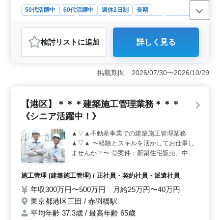
のご応募お待ちしております☆
50代活躍中
60代活躍中
週休2日制
長期
残業なし・少なめ
男性歓迎
正社員
契約社員
業務委託
弁護士・法律事務所
検討リスト
に追加
詳しく見る
おすすめポイント
＜経験を活かせる環境＞ 一般民事事件を中心に幅広い
案件を担当し、これまでの経験を存分に活かせます。破
掲載期間 2026/07/30〜2026/10/29
産、交通事故、不動産問題など、多岐にわたる分野の案
件があり、スキルを発揮できます。 ＜働きやすい労
働環境＞ 駅近の立地に加え、年間休日120日の週休2日
【港区】＊＊＊建築施工管理業務＊＊＊
制でワークライフバランスを重視可能です。残業も少な
《シニア活躍中！》
く、長期的に安心して働ける環境です。 ＜福利厚
生・サポート体制＞ 社会保険完備、個人受任可能、弁
▲▽▲不動産事業での建築施工管理業務
護士費用事務所負担など、充実した福利厚生が整ってい
▲▽▲ 〜経験とスキルを活かしてお仕事し
ます。これにより、安心して業務に専念できます。
ませんか？〜 ◎案件：新築住宅販売、中古
住宅のリノベーション 等 業務内容 ・請負規
模：数百万円〜数千万円程度 ・建築施工管
施工管理 (建築施工管理) / 正社員・契約社員・派遣社員
理(現場代理人、現場監督) ・施工管理、積
年収300万円〜500万円 月給25万円〜40万円
算、書類作成、施工図修正程度 等 ・発注者
東京都港区三田 / 赤羽橋駅
との打ち合わせ、近隣住民対応、社内会議
等 ＊備考＊ ・交通費：全額支給 ・作業着等
平均年齢 37.3歳 / 最高年齢 65歳