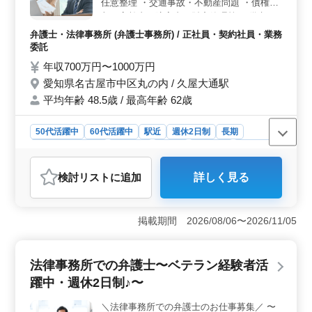
います。車通勤も可能で、無料駐車場も完備されていま
任意整理 ・交通事故・不動産問題 ・債権回
す。
収・高齢者・障害者の財産管理等 ＝備考＝
・未経験分野サポート！ ・駅から徒歩5分♪
弁護士・法律事務所 (弁護士事務所) / 正社員・契約社員・業務
◎50代以上ベテラン弁護士募集中です！ お
委託
気軽にご応募下さい！
年収700万円〜1000万円
愛知県名古屋市中区丸の内 / 久屋大通駅
平均年齢 48.5歳 / 最高年齢 62歳
50代活躍中
60代活躍中
駅近
週休2日制
長期
残業なし・少なめ
女性歓迎
正社員
契約社員
業務委託
弁護士・法律事務所
検討リスト
に追加
詳しく見る
おすすめポイント
＜職場環境＞ 事務所は名古屋市中区に位置し、久屋大
通駅から徒歩5分と通勤に非常に便利な立地です。駅チカ
掲載期間 2026/08/06〜2026/11/05
のため、通勤のストレスが軽減でき、仕事に集中できま
す。 ＜仕事内容＞ 破産、民事再生、任意整理など
幅広い民事事件を取り扱う事務所です。多様な業務を通
法律事務所での弁護士〜ベテラン経験者活
して経験をさらに積むことが可能です。 ＜働き方
躍中・週休2日制♪〜
＞ 週休2日制で、土日祝日はしっかり休めます。さら
に、残業がほとんどないため、プライベートの時間も確
＼法律事務所での弁護士のお仕事募集／ 〜
保しやすく、ワークライフバランスが取りやすい環境で