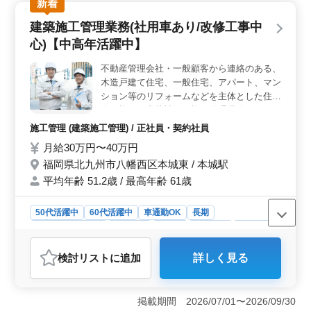
新着
ます。週休2日制、駅徒歩圏内、残業少なめで、ベテラン
の方に最適な環境です。 ＜週休2日制・駅徒歩圏内
建築施工管理業務(社用車あり/改修工事中
＞ 働きやすさが自慢のポイントです！週休2日制でプラ
心)【中高年活躍中】
イベートも充実させることができます。駅からのアクセ
スも良く、通勤ストレスを最小限に抑えられます。ま
不動産管理会社・一般顧客から連絡のある、
た、個人案件の受任も可能で、自身のキャリアを大切に
木造戸建て住宅、一般住宅、アパート、マン
できます。 ＜未経験分野サポート＞ 経験者だけで
なく未経験者も歓迎です！様々な分野に挑戦でき、新し
ション等のリフォームなどを主体とした住宅
いスキルを身につけるサポートが充実しています。50歳
改修施工、内装補修の施工管理業務です。
以上の方も新規採用実績あり、幅広い世代が活躍してい
・施工管理(品質、安全、工程)※原価管理で
施工管理 (建築施工管理) / 正社員・契約社員
ます。
きれば尚可 ・各種書類作成(確認書類、竣工
月給30万円〜40万円
書類等) ・施工図作成(チェック・加筆修正の
福岡県北九州市八幡西区本城東 / 本城駅
み可、CAD操作必須ではありません！) ・見
積書作成/積算業務(数量の拾い出し、内訳書
平均年齢 51.2歳 / 最高年齢 61歳
の作成) ・取引先(施主、設計事務所等)との
打ち合わせや外注業者への発注などの業務
50代活躍中
60代活躍中
車通勤OK
長期
・職人手配、協力業者打ち合わせ等 ・その
残業なし・少なめ
男性歓迎
正社員
契約社員
施工管理
他建築工事に関する付随業務を行います。
＊エリア：北九州市内および近郊（社用車あ
おすすめポイント
検討リスト
に追加
詳しく見る
り）
＜改修工事中心の施工管理＞ 木造戸建て住宅やマンシ
ョンのリフォームなど、改修工事を中心に施工管理を行
います。多様なプロジェクトに携わり、建築の知識やス
掲載期間 2026/07/01〜2026/09/30
キルを活かして成長できます。 ＜中高年層の活躍