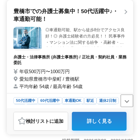
選択肢があるため、安定した雇用が期待できる点が魅力
です。 ＜福利厚生とサポートの充実＞ 福利厚生面
豊橋市での弁護士募集中！50代活躍中♪・
が充実しており、雇用・労災・健康・厚生年金の各保険
車通勤可能！
が完備されています。また、県外からの転居者には住宅
補助が1年間全額提供されるほか、作業着や携帯電話、パ
◎車通勤可能、駅から徒歩8分でアクセス良
ソコンの貸与、社用車支給などのサポートが手厚いで
好！◎ 弁護士経験者の方必見！！ 民事事件
す。 ＜経験豊富な方に最適な職場＞ 建築施工管理
経験5年以上のベテランを求めており、幅広い業務に携わ
・マンション法に関する紛争 ・高齢者・障
ることができます。企画提案から見積作成、工程管理ま
害者の財産管理 ・B型肝炎訴訟 ・債権回収
で多岐にわたる業務内容で、スキルを最大限に発揮でき
・交通事故 ・不動産問題 ・売買代金請求 ・
弁護士・法律事務所 (弁護士事務所) / 正社員・契約社員・業務
る環境です。
消費者事件 民事事件を中心に取り扱ってお
委託
りますが、企業法務も取り扱っております！
年収500万円〜1000万円
企業法務 ・契約書作成・検討 ・労務問題 ・
愛知県豊橋市中柴町 / 豊橋駅
M&A案件 ・企業不祥事対応 ・独占禁止法
平均年齢 54歳 / 最高年齢 54歳
等 ◯シニア世代の力が必要です◯
50代活躍中
60代活躍中
車通勤OK
駅近
週休2日制
長期
残業なし・少なめ
女性歓迎
正社員
契約社員
業務委託
弁護士・法律事務所
検討リスト
に追加
詳しく見る
おすすめポイント
＜アクセスの利便性＞ 事務所は豊橋駅から徒歩8分の好
立地で通勤が便利です。また、車通勤も可能で、通勤の