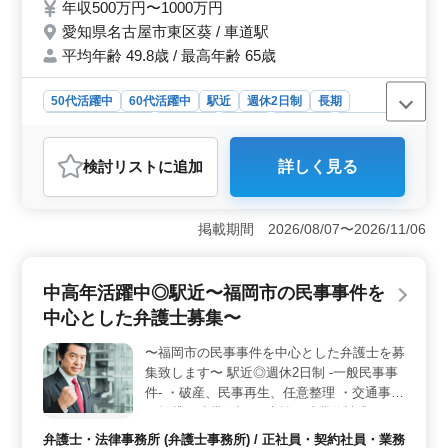
年収500万円〜1000万円
愛知県名古屋市東区葵 / 車道駅
平均年齢 49.8歳 / 最高年齢 65歳
50代活躍中
60代活躍中
駅近
週休2日制
長期
残業なし・少なめ
女性歓迎
正社員
契約社員
業務委託
弁護士・法律事務所
検討リスト
に追加
詳しく見る
おすすめポイント
＜専門性の高い案件＞ 名古屋市東区の弁護士事務所が
民事事件中心に募集。交通事故や不動産問題、過払い金
掲載期間 2026/08/07〜2026/11/06
など専門性の高い案件が豊富。 経験を活かしスキル向
上が期待できます。自信を持って民事事件に携わりたい
方に最適な求人です。 ＜アクセス良好で働きやすい
中高年活躍中◎駅近〜福岡市の民事事件を
環境＞ 車道駅から徒歩ですぐの好立地。駅近なので通
中心とした弁護士募集〜
勤が便利で、週休2日制度や残業なし・少なめでワークラ
イフバランスが実現。 女性、50代、60代も活躍中で、
〜福岡市の民事事件を中心とした弁護士を募
職場環境がアットホームなのが魅力。 ＜給与と福利
集致します〜 駅近◎週休2日制 -一般民事事
厚生＞ 年収500万円〜1400万円で、実力次第で昇給の
チャンス。社会保険完備や交通費実費支給、弁護士費用
件- ・破産、民事再生、任意整理 ・交通事故
事務所負担可など待遇も整備。 1〜2人の採用なので、
・賃貸、連帯保証 ・未払い残業代請求 ・不
個別のサポートが受けられる環境も魅力です。
動産問題 ・売買代金請求 ・B型肝炎訴訟 ・
弁護士・法律事務所 (弁護士事務所) / 正社員・契約社員・業務