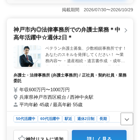
＜駅近の利便性＞ 豊田市駅から徒歩3分の好立地で通勤
が便利です。車通勤も可能なので、交通手段に柔軟に対
掲載期間 2026/07/30〜2026/10/29
応できます。通勤ストレスが少ないため、仕事に集中し
やすい環境が整っています。 ＜経験を活かせる仕事
＞ シニア世代の弁護士経験者も歓迎しています。賃貸
神戸市内◎法律事務所での弁護士業務＊中
借関係や損害賠償請求、債権回収、不動産問題など多岐
高年活躍中☆週休2日＊
にわたる案件に対応できるため、これまでの豊富な経験
をフルに活用して活躍することができます。 ＜働き
ベテラン弁護士募集、少数精鋭事務所です！
やすい職場環境＞ アットホームな環境で働きやすく、
あなたのスキルを発揮してください！ 〜業
残業も少なめです。週休2日制で土日祝日が休みのため、
ワークライフバランスが良好です。
務内容〜 ・遺産相続・遺言書作成 ・成年後
見・財産管理・民事信託 ・離婚・男女問
題・親子問題 ・借金 ・交通事故 ・不動産問
弁護士・法律事務所 (弁護士事務所) / 正社員・契約社員・業務
題 ・刑事事件 ・中小企業サポート ・消費者
委託
問題、悪徳商法 〜特徴〜 ・週休2日 ・交通
年収600万円〜1000万円
費実費支給 ・残業少なめ 中高年絶賛活躍
兵庫県神戸市西区糀台 / 西神中央駅
中！ 採用にご年齢は関係ありません！ 皆さ
平均年齢 45歳 / 最高年齢 55歳
んのご応募お待ちしております☆
50代活躍中
60代活躍中
駅近
週休2日制
長期
残業なし・少なめ
男性歓迎
正社員
契約社員
業務委託
弁護士・法律事務所
検討リスト
に追加
詳しく見る