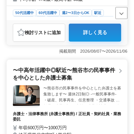
も活躍している企業です！ ぜひ今までの経
験を活かして頂ける方のご応募お待ちしてお
50代活躍中
60代活躍中
週2〜3日からOK
駅近
ります。
週休2日制
長期
残業なし・少なめ
男性歓迎
正社員
契約社員
アルバイト・パート
弁護士・法律事務所
検討リスト
に追加
詳しく見る
おすすめポイント
＜事務所の強み＞ 50代以上のベテラン弁護士募集で
す！杉並区での新規採用実績もあります。週休2日で、駅
掲載期間 2026/08/07〜2026/11/06
から徒歩1分とアクセス抜群です。未経験でもしっかりサ
ポートし、新たな分野に挑戦できる環境です。 ＜多
岐にわたる仕事内容＞ 遺言書作成から税金問題まで、
〜中高年活躍中◎駅近〜熊谷市の民事事件
幅広い法的課題に対応していただきます。家事事件や民
を中心とした弁護士募集
事事件を中心に、多彩な案件に携わることができます。
未経験でもチャレンジ可能で、法律の専門性を高められ
〜熊谷市の民事事件を中心とした弁護士を募
る環境が整っています。 ＜経験豊富な50代以上の先
集致します〜 週休2日制◎ -一般民事事件-
輩たち＞ 平均年齢47.2歳、最高年齢63歳、男性7：女性
3のアットホームな雰囲気が特徴です。50代60代のベテラ
・破産、民事再生、任意整理 ・交通事故 ・
ン弁護士が既に活躍しています。経験を共有し合い、お
賃貸、連帯保証 ・未払い残業代請求 ・不動
互いに学び合うことでキャリアを一層深めましょう。
産問題 ・売買代金請求 ・B型肝炎訴訟 ・債
弁護士・法律事務所 (弁護士事務所) / 正社員・契約社員・業務
権回収 ・消費者事件 ・過払い金問題 ・マン
委託
ション法に関する紛争 ・高齢者・障害者の
年収600万円〜1000万円
虐待 ・高齢者・障害者の財産管理 当法律事