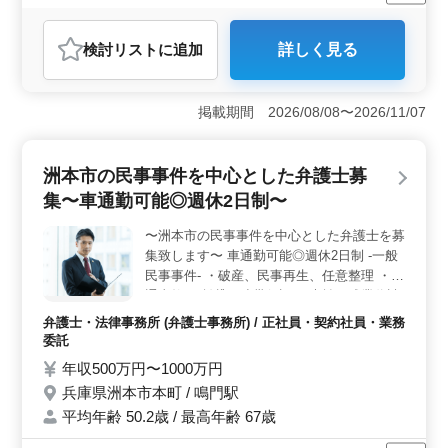
残業なし・少なめ
男性歓迎
正社員
契約社員
業務委託
弁護士・法律事務所
検討リスト
に追加
詳しく見る
おすすめポイント
＜専門性の強化＞ 当弁護士事務所は、民事事件を得意
とし、破産や交通事故など幅広い分野に精通していま
掲載期間 2026/08/08〜2026/11/07
す。経験豊富な法律専門家が円滑かつ確実に解決に導き
ます。今までの専門知識を最大限に発揮でき、成長の機
会が豊富な環境です。 ＜働きやすい環境＞ 駅近で
洲本市の民事事件を中心とした弁護士募
週休2日制の労働環境が整っており、残業は少なめです。
集〜車通勤可能◎週休2日制〜
50代以上も活躍中なので、経験者にとって理想的な職場
です。充実したの福利厚生と社会保険完備で、仕事に集
〜洲本市の民事事件を中心とした弁護士を募
中できる環境が整っています。 ＜信頼性と安定性
集致します〜 車通勤可能◎週休2日制 -一般
＞ 弁護士費用は事務所負担可能で、社会保険完備など
充実の待遇が用意されています。給与も年収700万円〜
民事事件- ・破産、民事再生、任意整理 ・交
1500万円程度で、安定感のある企業でのキャリアを築く
通事故 ・賃貸、連帯保証 ・未払い残業代請
絶好の機会です。
求 ・不動産問題 ・売買代金請求 ・B型肝炎
弁護士・法律事務所 (弁護士事務所) / 正社員・契約社員・業務
訴訟 ・債権回収 ・消費者事件 ・過払い金問
委託
題 ・マンション法に関する紛争 ・高齢者・
年収500万円〜1000万円
障害者の虐待 ・高齢者・障害者の財産管理
兵庫県洲本市本町 / 鳴門駅
依頼者の方々と話し合いながら、解決に努め
平均年齢 50.2歳 / 最高年齢 67歳
て行きます！ 現在50歳以上も活躍している
企業です。 ぜひ今までの経験を活かして頂