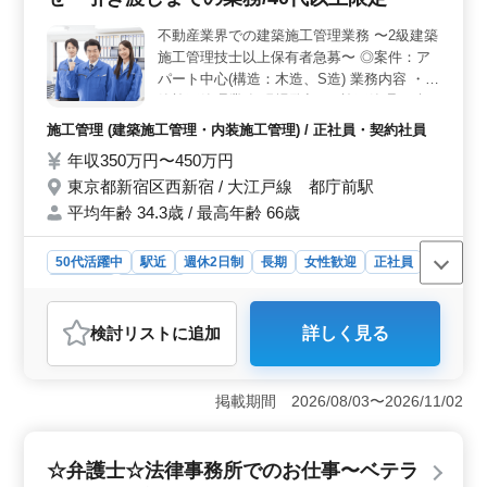
っかりとした休息も取れます。さらに、作業着の支給な
ど、必要な設備や支援が整っています。 ＜キャリア
不動産業界での建築施工管理業務 〜2級建築
の積み重ねが活かせる環境＞ 住宅関連施工管理経験20
施工管理技士以上保有者急募〜 ◎案件：ア
年以上の方は条件面で優遇されるチャンスです。即日勤
パート中心(構造：木造、S造) 業務内容 ・建
務可能な方を歓迎し、経験とスキルを活かして新しいキ
築施工管理業務(現場監督) ・施工管理、積
ャリアを築いてください。大阪府東大阪市若江西新町の
算、見積もり、各種書類作成、施工図修正/
施工管理 (建築施工管理・内装施工管理) / 正社員・契約社員
好立地に位置し、八戸ノ里駅からもアクセスが便利で
チェック ・施主様との打ち合わせ 等 ＊工事
す。経験豊富な方々との協力や、新たな挑戦にも積極的
年収350万円〜450万円
内容：原状回復工事、建替工事 備考 ・完全
に取り組む環境が整っています。
東京都新宿区西新宿 / 大江戸線 都庁前駅
週休2日制(水＋他曜日) ・作業着支給 ・交通
費全額支給 ・資格手当あり ◎打ち合わせか
平均年齢 34.3歳 / 最高年齢 66歳
ら引き渡しまで施工管理経験者急募/条件面
優遇いたします ◎新宿区近郊案件多数/利便
50代活躍中
駅近
週休2日制
長期
女性歓迎
正社員
性良い企業 ＊平均年齢若い企業の中で働い
契約社員
施工管理
て見ませんか？ 建築施工管理経験者で求人
お探しの方お気軽にお問合せください ご応
おすすめポイント
検討リスト
に追加
詳しく見る
募お待ちしております！！
＜経験を生かせる不動産業界の現場管理＞ 施工管理経
験者には条件面での優遇があり、打ち合わせから引き渡
しまでの業務に携われます。アパート中心の建築施工管
掲載期間 2026/08/03〜2026/11/02
理業務で、木造やS造の構造に関わる経験を活かせます。
原状回復工事や建替工事など、幅広い業務を担当し、プ
ロジェクトの成功に貢献できます。 ＜40代以上限定
☆弁護士☆法律事務所でのお仕事〜ベテラ
のキャリアチャンス＞ 経験豊富な40代以上の方を歓迎