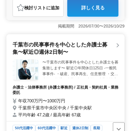
弁護士・法律事務所
検討リスト
に追加
詳しく見る
おすすめポイント
＜働きやすさ＞ この求人は、年間休日127日で、土日祝
が休みなので、ワークライフバランスを重視する方に適
掲載期間 2026/07/30〜2026/10/29
しています。残業が少なく、定時で帰れる環境が整って
います。 ＜勤務地の利便性＞ 事務所は千葉市中央
区に位置し、葭川公園駅から近いため、通勤が非常に便
千葉市の民事事件を中心とした弁護士募
利です。駅近で、通勤時間の節約ができ、日々の通勤が
集〜駅近◎週休2日制〜
快適になります。 ＜経験活用＞ この職場では、50
代以上の弁護士が現在も活躍しています。民事事件を中
〜千葉市の民事事件を中心とした弁護士を募
心とした幅広い案件に対応している事務所であり、これ
集致します〜 駅近◎年間休日125日 -一般民
までの経験を十分に活かすことができます。
事事件- ・破産、民事再生、任意整理 ・交通
事故 ・賃貸、連帯保証 ・未払い残業代請求
・不動産問題 ・売買代金請求 ・B型肝炎訴
弁護士・法律事務所 (弁護士事務所) / 正社員・契約社員・業務
訟 ・債権回収 ・消費者事件 ・過払い金問題
委託
・マンション法に関する紛争 ・高齢者・障
年収700万円〜1000万円
害者の虐待 ・高齢者・障害者の財産管理 依
千葉県千葉市中央区中央 / 千葉中央駅
頼者に対し質の高いサービスを提供できるよ
平均年齢 47.2歳 / 最高年齢 67歳
う努めております！ 現在50歳以上も活躍し
ている企業です。 ぜひ今までの経験を活か
して頂ける方のご応募お待ちしております♪
50代活躍中
60代活躍中
駅近
週休2日制
長期