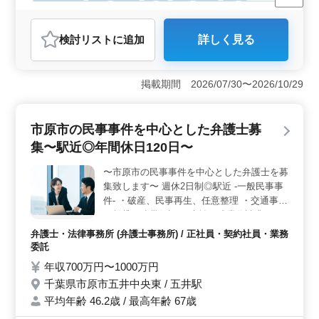
残業なし・少なめ
男性歓迎
正社員
契約社員
業務委託
弁護士・法律事務所
検討リスト
に追加
詳しく見る
おすすめポイント
＜ワークライフバランス＞ 週休2日制と年間休日125日
でプライベート時間も充実できます。残業が少なく、千
掲載期間 2026/07/30〜2026/10/29
葉中央駅近くの立地で通勤も便利です。仕事と生活の両
立が可能です。 ＜経験が活かせる環境＞ 民事事件
全般を扱い、破産、交通事故、不動産問題など多岐にわ
市原市の民事事件を中心とした弁護士募
たる案件に携わることができます。50歳以上の経験豊富
集〜駅近◎年間休日120日〜
な弁護士が活躍している環境であり、年齢を気にせず自
身のスキルを存分に活用できます。 ＜働きやすい職
〜市原市の民事事件を中心とした弁護士を募
場＞ 正社員、契約社員、業務委託の選択が可能です。
集致します〜 週休2日制◎駅近 -一般民事事
弁護士費用は事務所負担。個人受任も可能です。社会保
険完備など福利厚生が充実しており、安心して働くこと
件- ・破産、民事再生、任意整理 ・交通事故
ができます。
・賃貸、連帯保証 ・未払い残業代請求 ・不
動産問題 ・売買代金請求 ・B型肝炎訴訟 ・
弁護士・法律事務所 (弁護士事務所) / 正社員・契約社員・業務
債権回収 ・消費者事件 ・過払い金問題 ・マ
委託
ンション法に関する紛争 ・高齢者・障害者
年収700万円〜1000万円
の虐待 ・高齢者・障害者の財産管理 問題の
千葉県市原市五井中央東 / 五井駅
解決をスピーディに図れるよう努めておりま
平均年齢 46.2歳 / 最高年齢 67歳
す！ 現在50歳以上も活躍している企業で
す。 ぜひ今までの経験を活かして頂ける方