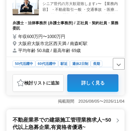
シニア世代の方大歓迎致します♪〜 【業務内
す。
容】 ・不動産取引一般 ・交通事故 ・医療事
故 ・離婚、親権 ・相続 ・Ｍ＆Ａ ・債権回
収 ・再編 ・高齢者・障害者の財産管理，介
弁護士・法律事務所 (弁護士事務所) / 正社員・契約社員・業務
護，成年後見 【ポイント】 ・駅徒歩圏内 ・
委託
週休2日制 ・未経験分野サポート ・50歳以
年収600万円〜1000万円
上新規採用実績あり 年齢ではなく経験のあ
大阪府大阪市北区西天満 / 南森町駅
るベテラン層を歓迎致します！ 皆様のご応
平均年齢 50.8歳 / 最高年齢 69歳
募お待ちしております！
50代活躍中
60代活躍中
駅近
週休2日制
長期
残業なし・少なめ
男性歓迎
正社員
契約社員
業務委託
弁護士・法律事務所
検討リスト
に追加
詳しく見る
おすすめポイント
＜ベテラン経験者歓迎＞ 法律事務所での弁護士を募集
しています。不動産取引や離婚・相続、交通事故など多
掲載期間 2026/08/05〜2026/11/04
岐にわたる案件に携われます。シニア世代も大歓迎で
す。経験を生かして新たなキャリアを築くことができま
す。 ＜魅力的な業務領域＞ 不動産取引から高齢
不動産業界での建築施工管理業務求人~50
者・障害者の財産管理まで、広範な案件が魅力になりま
代以上急募企業,有資格者優遇~
す。駅徒歩圏内で通勤も便利です。経験豊富なベテラン