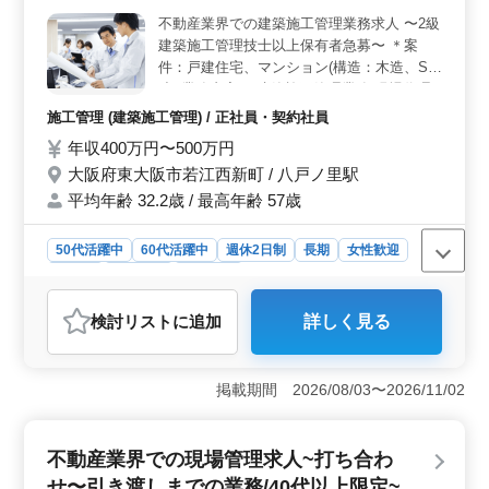
層をお待ちしています。経験者の力を期待していま
不動産業界での建築施工管理業務求人 〜2級
す。 ＜働きやすい環境＞ 週休2日制でメリハリのあ
建築施工管理技士以上保有者急募〜 ＊案
る働き方が可能です。給与や福利厚生も充実していま
す。未経験分野でもしっかりサポートいたします。50歳
件：戸建住宅、マンション(構造：木造、S
以上も新規採用実績あります。
造) 業務内容 ・建築施工管理業務(現場代理
人/現場監督) ・新築工事、改修工事、内装工
施工管理 (建築施工管理) / 正社員・契約社員
事 ・施工管理、見積もり、書類作成、施工
年収400万円〜500万円
図修正/チェック ・お客様との打ち合わせ、
大阪府東大阪市若江西新町 / 八戸ノ里駅
工事部全体会議 等 ＊CAD未経験者でも歓迎
備考 ・交通費：全額支給 ・資格手当あり ・
平均年齢 32.2歳 / 最高年齢 57歳
週休2日制(水＋他曜日) ・作業着支給 ☆住宅
関連施工管理経験20年以上条件面優遇 ☆即
50代活躍中
60代活躍中
週休2日制
長期
女性歓迎
日勤務可能な方急募 お気軽にお問合せくだ
正社員
契約社員
施工管理
さい ご応募お待ちしております♪♪
おすすめポイント
検討リスト
に追加
詳しく見る
＜建築施工管理のプロを急募＞ 不動産業界での建築施
工管理業務を担当するプロを募集しています。2級建築施
工管理技士以上の資格をお持ちの方、または建築施工管
掲載期間 2026/08/03〜2026/11/02
理業務経験5年以上の方を優遇します。業界経験者であれ
ばCAD未経験でも歓迎されます。 ＜安定した給与と
福利厚生＞ 年収400万円〜500万円の魅力的な給与体系
不動産業界での現場管理求人~打ち合わ
に加え、交通費全額支給や資格手当の支給など、安心し
て長く働ける福利厚生が整っています。週休2日制で、し
せ〜引き渡しまでの業務/40代以上限定~