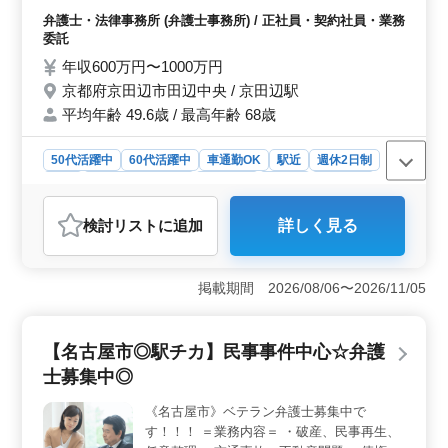
不動産問題 ・売買代金請求 ・B型肝炎訴訟
弁護士・法律事務所 (弁護士事務所) / 正社員・契約社員・業務
・債権回収 ・消費者事件 ・過払い金問題 ・
委託
マンション法に関する紛争 ・高齢者・障害
年収600万円〜1000万円
者の虐待 ・高齢者・障害者の財産管理 相談
京都府京田辺市田辺中央 / 京田辺駅
しやすい雰囲気を大切にしています！ 現在
平均年齢 49.6歳 / 最高年齢 68歳
50歳以上も活躍している企業です。 ぜひ今
までの経験を活かして頂ける方のご応募お待
ちしております☆
50代活躍中
60代活躍中
車通勤OK
駅近
週休2日制
長期
残業なし・少なめ
男性歓迎
正社員
契約社員
業務委託
弁護士・法律事務所
検討リスト
に追加
詳しく見る
おすすめポイント
＜働きやすさ＞ 週休2日制で、残業が少ないため、プラ
イベートの時間も大切にできます。ワークライフバラン
掲載期間 2026/08/06〜2026/11/05
スを重視する方に最適です。さらに、駅近の立地で通勤
が便利な点も魅力的です。 ＜幅広い業務経験＞ 破
産、交通事故、賃貸トラブル、不動産問題など、多岐に
【名古屋市◎駅チカ】民事事件中心☆弁護
わたる民事事件を扱い、さまざまな法的知識を実務で活
士募集中◎
用できます。高齢者や障害者の財産管理など、社会的に
意義のある案件にも取り組めます。 ＜経験者歓迎
《名古屋市》ベテラン弁護士募集中で
＞ 現在50歳以上の弁護士も活躍中です。これまでのキ
す！！！ ＝業務内容＝ ・破産、民事再生、
ャリアを活かしつつ、新たな挑戦ができる場を提供して