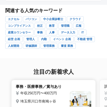
関連する人気のキーワード
エクセル
パソコン
中小企業診断士
クラウド
コンプライアンス
校正
教育
管理職
広報
産業カウンセラー
事務
人事
データ入力
IT
経営 企画
管理人
内勤
イベント 企画
不動産 管理
人材開発
研修講師
管理業務
審査 業務
注目の新着求人
事務・医療事務／賞与あり
年収250万円〜400万円
埼玉県川口市南鳩ヶ谷