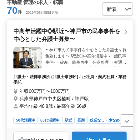
不動産 管理の求人・転職
70
件
2026年08月08日更新
中高年活躍中◎駅近〜神戸市の民事事件を
中心とした弁護士募集〜
〜神戸市の民事事件を中心とした弁護士を募
集致します〜 駅近◎中高年活躍中 -一般民事
事件- ・破産、民事再生、任意整理 ・交通事
故 ・賃貸、連帯保証 ・未払い残業代請求 ・
不動産問題 ・売買代金請求 ・B型肝炎訴訟
弁護士・法律事務所 (弁護士事務所) / 正社員・契約社員・業務
・債権回収 ・消費者事件 ・過払い金問題 ・
委託
マンション法に関する紛争 ・高齢者・障害
年収600万円〜1000万円
者の虐待 ・高齢者・障害者の財産管理 解決
兵庫県神戸市中央区楠町 / 神戸駅
のための方法が見つかるかもしれません相談
平均年齢 46.8歳 / 最高年齢 66歳
してみてください！ 現在50歳以上も活躍し
ている企業です。 ぜひ今までの経験を活か
して頂ける方のご応募お待ちしております♪
50代活躍中
60代活躍中
駅近
長期
残業なし・少なめ
男性歓迎
正社員
契約社員
業務委託
弁護士・法律事務所