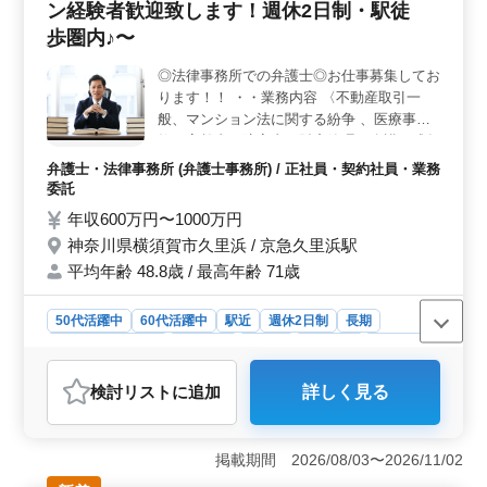
します。若い企業で経験を活かし、新宿区近郊の案件に
ン経験者歓迎致します！週休2日制・駅徒
携わりませんか？積極的なキャリアアップを支援する環
歩圏内♪〜
境が整っています。経験や知識を活かし、リーダーシッ
プを発揮できるフィールドがここにあります。 ＜働
◎法律事務所での弁護士◎お仕事募集してお
きやすい環境＞ 週休2日制で、水曜日を含む柔軟な休日
ります！！ ・・業務内容 〈不動産取引一
設定があります。交通費全額支給や作業着支給など福利
般、マンション法に関する紛争 、医療事
厚生も充実しています。また、時間外労働も月平均15時
故、高齢者・障害者の財産管理・介護・成年
間と、ワークライフバランスを重視した働き方が可能で
後見 、法人倒産、虐待・差別問題、M&A案
弁護士・法律事務所 (弁護士事務所) / 正社員・契約社員・業務
す。安定した環境で、長く活躍できるキャリアを築きま
件、債権回収 、交通事故、離婚・不倫問
委託
せんか？
題、相続 等〉 ・・ポイント 〈週休2日制・
年収600万円〜1000万円
駅徒歩圏内・残業少なめ・個人案件受任可
神奈川県横須賀市久里浜 / 京急久里浜駅
能・50歳以上新規採用実績あり・未経験分
平均年齢 48.8歳 / 最高年齢 71歳
野サポート〉 担当事件は今までの経験を考
慮します！ 若いスタッフが経験者の力を必
要としています！ 皆様のご応募お待ちして
50代活躍中
60代活躍中
駅近
週休2日制
長期
おります♪
残業なし・少なめ
男性歓迎
正社員
契約社員
業務委託
弁護士・法律事務所
検討リスト
に追加
詳しく見る
おすすめポイント
＜ベテラン経験者歓迎＞ 横須賀市久里浜での法律事務
所での弁護士を募集中です！不動産取引、医療事故、高
掲載期間 2026/08/03〜2026/11/02
齢者・障害者の財産管理など多岐にわたる業務に携われ