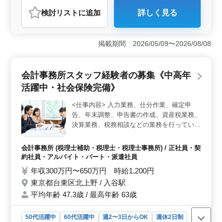
会計事務所
検討リスト
に追加
詳しく見る
おすすめポイント
＜中高年の活躍＞ この会計事務所は会計事務所経験
者、特にベテラン層を歓迎しています。5年以上の経験が
掲載期間 2026/05/09〜2026/08/08
ある方は、その豊富な知識とスキルを活かせる環境が整
っており、中高年の方々も活躍中です。長年培った経験
を生かし、安定したキャリアを築く絶好の機会で
会計事務所スタッフ経験者の募集《中高年
す。 ＜働きやすい環境＞ 週休2日制、年間休日123
活躍中・社会保険完備》
日、残業月10時間程度という条件は、ワークライフバラ
ンスを重視する方に最適です。また、車通勤も可能で
<仕事内容> 入力業務、仕分作業、確定申
す。快適な職場環境で仕事に集中できます。 ＜多様
告、年末調整、申告書の作成、資産税業務、
な業務と専門性の向上＞ この職場では、法人税申告や
所得税申告、消費税申告など、幅広い税務会計業務に携
決算業務、税務相談などの業務を行っていた
わることができます。また、資産税や相続税の分野でも
だきます。 いきなり全てをお任せするので
活躍の場があり、専門性を高めたい方にとって、多様な
はなく、徐々にお任せしたいと考えておりま
会計事務所 (税理士補助・税理士・税理士事務所) / 正社員・契
経験を積むことが可能です。専門知識を深め、キャリア
すので、真摯に業務に取り組める方を歓迎し
約社員・アルバイト・パート・派遣社員
アップを目指せる環境です。
ます。 <応募条件> 会計事務所業界での経験
年収300万円〜650万円 時給1,200円
3年以上 税理士試験科目合格者歓迎 税理士
東京都台東区北上野 / 入谷駅
有資格者・公認会計士有資格者優遇 50代歓
平均年齢 47.3歳 / 最高年齢 63歳
迎
50代活躍中
60代活躍中
週2〜3日からOK
週休2日制