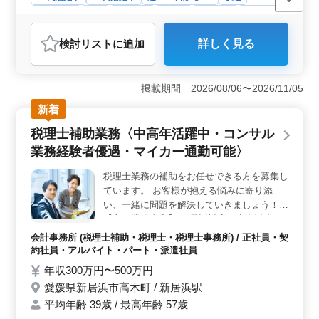
週休2日制
長期
男性歓迎
正社員
契約社員
派遣社員
アルバイト・パート
会計事務所
検討リスト
に追加
詳しく見る
おすすめポイント
＜経験者優遇の税理士補助業務＞ 東京都新宿区西新宿
での募集。50代60代のベテラン経験者を歓迎していま
掲載期間 2026/08/06〜2026/11/05
す。会計事務所での経験が豊富な方、またWordやExcelの
新着
基本スキルを持つ方は、経験者ならではの高い専門知識
を活かすことができる環境です。 ＜シニア世代の活
税理士補助業務〈中高年活躍中・コンサル
躍推進と働きやすさ＞ 駅近での勤務という利便性や、
業務経験者優遇・マイカー通勤可能〉
週2〜3日からの柔軟な勤務スケジュールが魅力。経験豊
富なシニア層が活躍中で、会社はシニア層の経験を積極
税理士業務の補助をお任せできる方を募集し
的に活用し働きやすい環境を整えています。経験と知識
ています。 お客様が抱える悩みに寄り添
を活かしながら、ワークライフバランスを実現できま
す。 ＜幅広い業務領域でのキャリア発展＞ 顧問先
い、一緒に問題を解決していきましょう！
訪問から年末調整、法定調書まで、幅広い業務に携わる
【主な業務内容】 ・電話対応、来客対応 ・
ことができます。個人や法人の税務申告業務を通じて、
お客様先の請求書や領収証等の資料をもとに
会計事務所 (税理士補助・税理士・税理士事務所) / 正社員・契
多彩なスキルを磨くことができキャリアの発展が期待さ
した会計データ入力、試算表の作成、決算・
約社員・アルバイト・パート・派遣社員
れます。
申告書の作成 ・お客様先への訪問、監査 ・
年収300万円〜500万円
相続等の資産税についてのご相談や申告書の
愛媛県新居浜市高木町 / 新居浜駅
作成等(税理士の補助業務） ◯突然のお休み
平均年齢 39歳 / 最高年齢 57歳
や早退にも柔軟に対応、お子様のいらっしゃ
る方も無理なくお仕事に従事できます ◯税