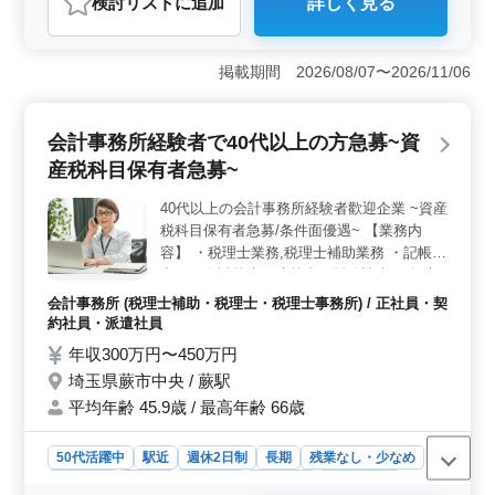
検討リスト
に追加
詳しく見る
＜幅広い業務範囲＞ 法人税、消費税、資産税など、多
岐にわたる業務を担当します。経理事務や決算書の作成
補助から、会計ソフトのパソコン入力まで、幅広いスキ
掲載期間 2026/08/07〜2026/11/06
ルを活かせます。税理士補助として経験を活かしたポジ
ションでの活躍が期待されます。 ＜ベテラン層活躍
＞ 中高年の方が多数在籍し、その経験とノウハウを生
会計事務所経験者で40代以上の方急募~資
かした仕事が展開されています。経験豊富なスタッフが
揃っており、共に成長し合える環境が整っていま
産税科目保有者急募~
す。 ＜充実の福利厚生＞ 雇用、労災、健康、厚
生、退職金制度が整備され、安心して働ける環境が整っ
40代以上の会計事務所経験者歡迎企業 ~資産
ています。全額支給の通勤手当もあり、働きやすい条件
税科目保有者急募/条件面優遇~ 【業務内
が整っています。
容】 ・税理士業務,税理士補助業務 ・記帳入
力、月次試算表・決算書、財務諸表 ・年末
調整、法定調書、税務申告書類(法人税・消
会計事務所 (税理士補助・税理士・税理士事務所) / 正社員・契
費税・所得税等) ・資産税、相続税 ・会計ソ
約社員・派遣社員
フト：財務会計、弥生会計、ミロク、税務
年収300万円〜450万円
TKC 【備考】 ・交通費全額支給 ・税理士科
埼玉県蕨市中央 / 蕨駅
目保有者優遇 40代以上の即日勤務可能な方
平均年齢 45.9歳 / 最高年齢 66歳
条件面優遇 税理士科目保有者以外で税理士
補助業務経験者でも歡迎!! 即日勤務できる方
ご応募お待ちしております
50代活躍中
駅近
週休2日制
長期
残業なし・少なめ
女性歓迎
正社員
契約社員
派遣社員
会計事務所