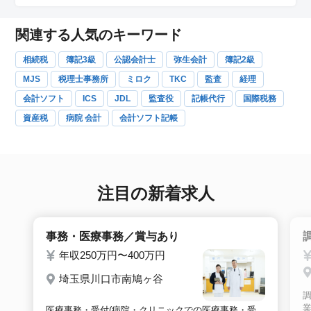
関連する人気のキーワード
相続税
簿記3級
公認会計士
弥生会計
簿記2級
MJS
税理士事務所
ミロク
TKC
監査
経理
会計ソフト
ICS
JDL
監査役
記帳代行
国際税務
資産税
病院 会計
会計ソフト記帳
注目の新着求人
事務・医療事務／賞与あり
年収250万円〜400万円
埼玉県川口市南鳩ヶ谷
業
医療事務・受付(病院・クリニックでの医療事務・受