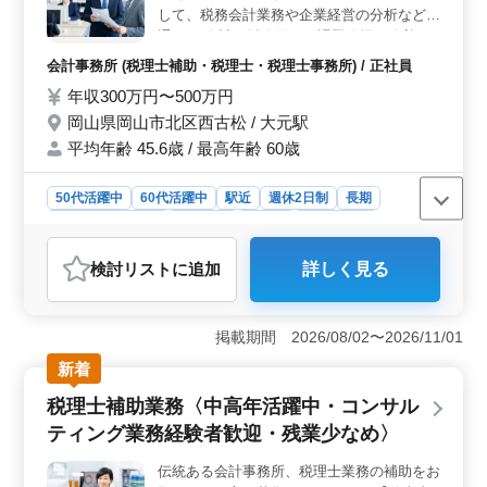
れます。さらに、資産税や事業承継、経営改善関連業務
して、税務会計業務や企業経営の分析などを
なども担当し、多彩な業務経験を積むことが可能です。
通し、 会計・財務面から課題発掘、改善の
コンサルティングを行っていきます。 ●法人
会計事務所 (税理士補助・税理士・税理士事務所) / 正社員
税・消費税等 各種税務申告業務 ●税務相談
年収300万円〜500万円
業務 ●月次巡回監査業務 ●会計システム導入
岡山県岡山市北区西古松 / 大元駅
支援業務 ●経営コンサルティング業務 ●医療
支援業務 ●資産税業務
平均年齢 45.6歳 / 最高年齢 60歳
50代活躍中
60代活躍中
駅近
週休2日制
長期
残業なし・少なめ
男性歓迎
正社員
会計事務所
おすすめポイント
検討リスト
に追加
詳しく見る
＜経験者歓迎、ブランクOK＞ 50代60代の会計事務所経
験者を募集しています。ブランクがあっても問題なく、
歓迎されます。 ＜経営コンサルタントとして活躍
掲載期間 2026/08/02〜2026/11/01
＞ 経営者のパートナーとして、税務会計業務や企業経
営の分析など、幅広い業務に携わることができま
新着
す。 ＜働きやすい環境＞ 駅近で残業が少なめ、週
税理士補助業務〈中高年活躍中・コンサル
休2日制の環境で、年収300〜500万円の待遇を提供して
います。
ティング業務経験者歓迎・残業少なめ〉
伝統ある会計事務所、税理士業務の補助をお