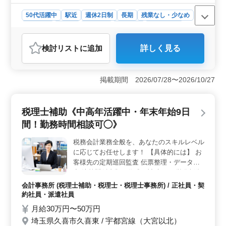
＊シニア歓迎企業 ＊現在50代,60代活躍中！
50代活躍中
駅近
週休2日制
長期
残業なし・少なめ
女性歓迎
正社員
契約社員
派遣社員
会計事務所
おすすめポイント
検討リスト
に追加
詳しく見る
＜経験者歓迎・知識活かせる環境＞ 簿記や会計の知識
を活かして税理士補助業務に挑戦しませんか？各種税務
申告書の作成から法人の月次会計処理まで、多岐にわた
掲載期間 2026/07/28〜2026/10/27
る業務に携わることができます。 ＜中高年活躍中・
シニア歓迎＞ 中野駅周辺の会計事務所で、中高年層が
積極的に活躍している環境です。50代や60代のベテラン
税理士補助《中高年活躍中・年末年始9日
も働くアットホームな職場で、経験豊かな方々と協力し
ながらキャリアを築けます。 ＜働きやすい条件＞
間！勤務時間相談可◯》
週5日の正規勤務で、残業は月10時間程度。土日祝お休み
で、夏季休業や年末年始休暇も確保。給与は年収400万〜
税務会計業務全般を、あなたのスキルレベル
550万円で、通勤手当や福利厚生も整っています。
に応じてお任せします！ 【具体的には】 お
客様先の定期巡回監査 伝票整理・データ入
力 決算関係書類の作成（補助） 経営分析資
料の作成 その他、中小企業の経営全般の支
会計事務所 (税理士補助・税理士・税理士事務所) / 正社員・契
援等 ＊中高年活躍中！ ＊経験者のみの募集
約社員・派遣社員
になります！ ※あなたのスキルレベルに応
月給30万円〜50万円
じて、相続・資産税業務や、コンサルティン
埼玉県久喜市久喜東 / 宇都宮線（大宮以北）
グ業務にも携わることが可能です ※担当件