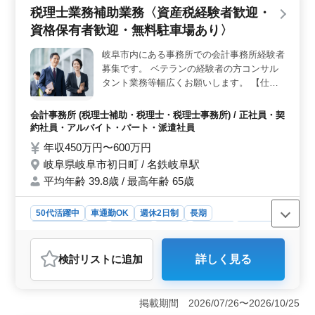
ン能力が必要で、税理士の方は歓迎されています。
税理士業務補助業務〈資産税経験者歓迎・
＜クライアント＞ 不動産オーナーなど個人がメインと
資格保有者歓迎・無料駐車場あり〉
なっています。相続税申告の他、調整・仲裁業務もあり
ます。シニア世代や中高年層の方々にとって魅力的な求
岐阜市内にある事務所での会計事務所経験者
人です。 ＜就業条件＞ 多様な雇用形態があり、フ
募集です。 ベテランの経験者の方コンサル
ルタイムの年収は300〜700万円。パートの場合、時給
タント業務等幅広くお願いします。 【仕事
1200円程度です。週3〜5日勤務で土日祝休みで、残業は
内容】 ・法人申告書の作成 ・記帳代行 ・決
繁忙期を除いて基本的にありません。
算・申告書の作成 ・巡回監査 ・税務に関係
会計事務所 (税理士補助・税理士・税理士事務所) / 正社員・契
する仕事全般 ・コンサルタント業務 ◯50代
約社員・アルバイト・パート・派遣社員
歓迎 ◯有資格者条件面優遇
年収450万円〜600万円
岐阜県岐阜市初日町 / 名鉄岐阜駅
平均年齢 39.8歳 / 最高年齢 65歳
50代活躍中
車通勤OK
週休2日制
長期
残業なし・少なめ
女性歓迎
正社員
契約社員
派遣社員
アルバイト・パート
会計事務所
検討リスト
に追加
詳しく見る
おすすめポイント
＜幅広い業務内容＞ 岐阜市内の会計事務所で税理士業
務補助の経験者を募集しています。法人申告書の作成や
掲載期間 2026/07/26〜2026/10/25
記帳代行、決算・申告書の作成など、税務に関わる幅広