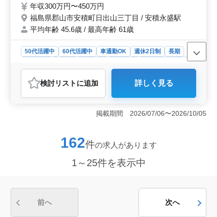
待ちしております。 40〜60代の方もご活躍
年収300万円〜450万円
されています。
福島県郡山市安積町日出山三丁目 / 安積永盛駅
平均年齢 45.6歳 / 最高年齢 61歳
50代活躍中
60代活躍中
車通勤OK
週休2日制
長期
女性歓迎
正社員
契約社員
派遣社員
紹介予定派遣社員
会計事務所
検討リスト
に追加
詳しく見る
おすすめポイント
＜業務内容＞ 税理士業務全般を担当します。会計処理
の代行や申告書の作成、資産税の対応（贈与税や相続税
掲載期間 2026/07/06〜2026/10/05
の申告代行、節税対策、納税対策）税務調査対応などが
主な業務です。年間休日は120日で、各種休暇もあり長期
間働くことが可能です。 ＜キャリアの発展と安定し
162
件
の求人があります
た環境＞ 安定した会計事務所で、税理士業務に携わり
ながら、キャリアを発展させませんか？中高年の方々が
1～25件を表示中
多く活躍する環境で、専門知識を高めながら、長期的な
キャリアを築くことができます。 ＜待遇と福利厚生
＞ 年収は300万円から450万円となっており、通勤手当
は全額支給されます。賞与は年2回支給され、雇用・労
災・健康・厚生の福利厚生も整っています。ご経験を活
前へ
次へ
かし新しいステージを築いてみませんか。お問い合わせ