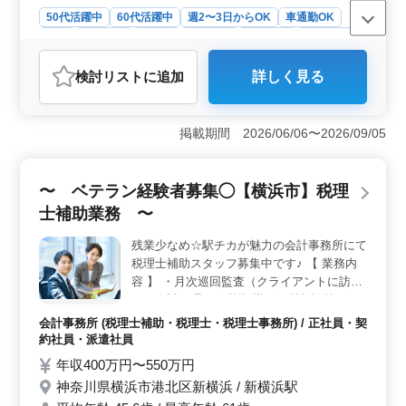
50代活躍中
60代活躍中
週2〜3日からOK
車通勤OK
長期
女性歓迎
正社員
契約社員
派遣社員
会計事務所
おすすめポイント
検討リスト
に追加
詳しく見る
＜業務内容＞ 山形市の税理士事務所で、税理士補助業
務を担当します。得意先への出張や会計帳簿の整理、監
査など、幅広い業務に携わります。また、会計ソフトへ
掲載期間 2026/06/06〜2026/09/05
の仕訳入力や試算表の作成、各種申告書の作成なども行
います。会計事務所での経験を活かしてスキルを発揮で
きる仕事です。 ＜働きやすさ＞ 山形駅から徒歩圏
〜 ベテラン経験者募集◯【横浜市】税理
内で、車通勤も可能です。完全週休2日制で、土日祝がし
っかり休めます。年間休日は120日あり、メリハリを持っ
士補助業務 〜
て働ける環境が整っています。長期間働ける職場で、安
定して働きたい方におすすめです。 ＜給与・福利厚
残業少なめ☆駅チカが魅力の会計事務所にて
生＞ 年収は300万円から500万円と、安定した収入が期
税理士補助スタッフ募集中です♪ 【 業務内
待できます。実費支給の通勤手当や福利厚生が整ってお
容 】 ・月次巡回監査（クライアントに訪問
り、安心して働けます。経験を活かして新たなキャリア
し、会計処理、経営指 導、経営相談等を行
を築きたい方に最適な職場です。
う） ・決算・申告書の作成・各種助成金の
会計事務所 (税理士補助・税理士・税理士事務所) / 正社員・契
判定・審査・資産税・相続税等の相談対応
約社員・派遣社員
・経営サポート・パソコン（ワード・エクセ
年収400万円〜550万円
ル）業務 等 【 備考 】 ・完全週休2日制 ・
神奈川県横浜市港北区新横浜 / 新横浜駅
駅徒歩6分（新横浜駅） ・残業少なめ♪ 皆様