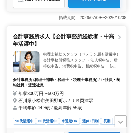
おすすめポイント
＜経験と知識を活かす場＞ 当社では、中高年の方々が
経験と知識を活かして活躍できる環境を整えています。
掲載期間 2026/07/09〜2026/10/08
税理士事務所での会計士業務を通じて、長年培ってきた
専門知識や実務経験を存分に活用し、業務に貢献してい
ただけます。 ＜幅広い業務内容＞ 会計士業務には
会計事務所求人【会計事務所経験者・中高
記帳から申告書作成、法人税や所得税、資産税業務まで
年活躍中】
多岐にわたります。さらに、給与計算や社会保険などの
業務も担当し、会計事務所の運営を支えます。多様な業
税理士補助スタッフ（ベテラン層も活躍中）
務に携わりながら、スキルを磨いていただけます。
会計事務所税務スタッフ ・法人税申告、所
＜柔軟な勤務体制＞ 土日祝日の出勤が月1回あります
が、シフト制度が導入されています。これによりプライ
得税申告、消費税申告、相続税申告 ・決算
ベートとの両立がしやすく、長期的なキャリア形成が可
書・月次帳簿作成、クライアントへの業績報
能です。月給30万円〜40万円という安定した給与水準も
告 ・巡回監査など税務会計及び経営指導業
会計事務所 (税理士補助・税理士・税理士事務所) / 正社員・契
魅力的です。
務全般 ・法人だけでなく資産税、相続税の
約社員・派遣社員
お客様も多く得意な分野で活躍して下さい。
年収300万円〜500万円
会計事務所経験を活かして頂けるベテラン層
石川県小松市矢田野町ホ / ＪＲ粟津駅
歓迎！ ぜひご応募下さい。 ＊会計事務所内
平均年齢 44.9歳 / 最高年齢 55歳
での申告書作成業務です。 ＊もちろん巡回
監査などの担当者も募集中です。
50代活躍中
60代活躍中
車通勤OK
週休2日制
長期
残業なし・少なめ
女性歓迎
正社員
契約社員
派遣社員