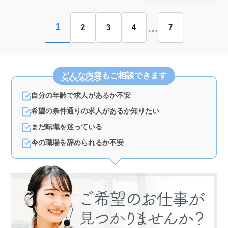
お待ちしております。
…
1
2
3
4
7
どんな内容
もご相談できます
自分の年齢で求人があるか不安
希望の条件通りの求人があるか知りたい
まだ転職を迷っている
今の職場を辞められるか不安