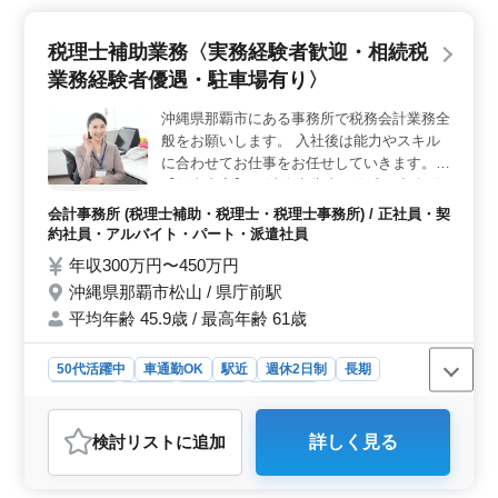
い業務に携わります。また、コンサルタント業務も行
い、お客様のビジネスサポートを行います。ベテランの
税理士補助業務〈実務経験者歓迎・相続税
方も歓迎し、コンサルタント業務に携わるチャンスもあ
業務経験者優遇・駐車場有り〉
ります。 ＜資格保有者優遇の待遇＞ 有資格者は条
件面で優遇されます。日商簿記2級以上の資格と、会計事
沖縄県那覇市にある事務所で税務会計業務全
務所での経験5年以上が必要です。年収450万円〜600万
般をお願いします。 入社後は能力やスキル
円、通勤手当全額支給、福利厚生も整っています。ま
た、無料駐車場が完備されており、通勤もストレスなく
に合わせてお仕事をお任せしていきます。
行えます。 ＜働きやすい環境＞ 週5日勤務で、土日
【仕事内容】 ・法人申告書の作成 ・記帳代
祝日を含む年間休日120日以上の週休2日制です。残業は
行 ・決算・申告書の作成 ・巡回監査 ・税務
会計事務所 (税理士補助・税理士・税理士事務所) / 正社員・契
少なめで、福利厚生も充実しています。岐阜県岐阜市初
に関係する仕事全般 ・事業承継コンサルテ
約社員・アルバイト・パート・派遣社員
日町に位置し、名鉄岐阜駅からもアクセスが便利です。
ィング ・資産税業務 ◯相続税業務経験者優
年収300万円〜450万円
男女比率は女性7：男性3と、女性が活躍しやすい環境も
遇 ◯税理士資格保有者歓迎 ◯550代以上の
整っています。
沖縄県那覇市松山 / 県庁前駅
ベテラン経験者・シニア世代大歓迎の企業で
平均年齢 45.9歳 / 最高年齢 61歳
す。是非ご応募下さい。
50代活躍中
車通勤OK
駅近
週休2日制
長期
女性歓迎
正社員
契約社員
派遣社員
アルバイト・パート
会計事務所
検討リスト
に追加
詳しく見る
おすすめポイント
＜税務会計のプロを募集＞ 沖縄県那覇市の会計事務所