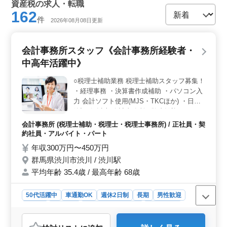
資産税の求人・転職
162
件
2026年08月08日更新
会計事務所スタッフ《会計事務所経験者・
中高年活躍中》
○税理士補助業務 税理士補助スタッフ募集！
・経理事務 ・決算書作成補助 ・パソコン入
力 会計ソフト使用(MJS・TKCほか) ・日商
簿記2級以上 会計事務所経験者歓迎！ベテラ
ン層活躍企業 法人税、消費税、資産税関係
会計事務所 (税理士補助・税理士・税理士事務所) / 正社員・契
の業務等多岐にわたる為、今ままでの経験を
約社員・アルバイト・パート
活かしたポジションで活躍して頂けます。
年収300万円〜450万円
＊複数名募集
群馬県渋川市渋川 / 渋川駅
平均年齢 35.4歳 / 最高年齢 68歳
50代活躍中
車通勤OK
週休2日制
長期
男性歓迎
正社員
契約社員
アルバイト・パート
会計事務所
おすすめポイント