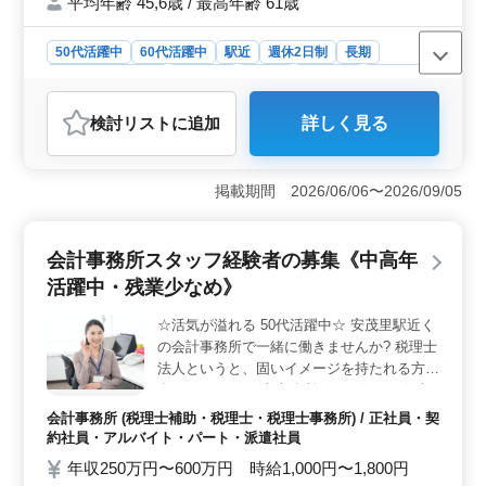
平均年齢 45,6歳 / 最高年齢 61歳
からのご応募お待ちしております！
50代活躍中
60代活躍中
駅近
週休2日制
長期
残業なし・少なめ
女性歓迎
正社員
契約社員
派遣社員
会計事務所
検討リスト
に追加
詳しく見る
おすすめポイント
＜経験者に最適・駅チカの好立地＞ 横浜市で税理士補
助業務を担当するベテラン経験者を募集しています。新
掲載期間 2026/06/06〜2026/09/05
横浜駅から徒歩6分の好立地で、残業も少なめ。月次巡回
監査や決算・申告書の作成など幅広い業務に携われま
す。詳細はお問い合わせください。 ＜安定の福利厚
会計事務所スタッフ経験者の募集《中高年
生・充実の休暇制度＞ 完全週休2日制で、年間休日125
活躍中・残業少なめ》
日。夏季休暇や有給休暇も充実しています。月10時間程
度の残業で、ワークライフバランスを重視。年収400万
☆活気が溢れる 50代活躍中☆ 安茂里駅近く
円〜550万円と、安定した給与待遇が魅力です。 ＜経
の会計事務所で一緒に働きませんか? 税理士
験5年以上の方歓迎＞ 会計事務所経験5年以上の方を優
先採用。男女比率は男性4：女性6で、女性も活躍中。平
法人というと、固いイメージを持たれる方も
均年齢45.6歳の職場で、経験豊富な仲間と共に働けま
多いでしょう。 当事務所では、個々で仕事
す。気になる点はお気軽にお問い合わせください。
を行うのではなく、メンバー同士のコミュニ
会計事務所 (税理士補助・税理士・税理士事務所) / 正社員・契
ケーションを大切に、チームで業務を行って
約社員・アルバイト・パート・派遣社員
います。 【求める方】 ・会計事務所経験が
年収250万円〜600万円 時給1,000円〜1,800円
ある方 ・知識、経験のある50代,60代歓迎