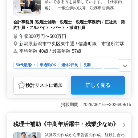
願いできる方を募集しています。 【仕事内
容】 ・一般企業の決算、税務申告業務、及
びコンサルティング ・資産税、相続税の申
告、及びコンサルティング ・その他税理士
会計事務所 (税理士補助・税理士・税理士事務所) / 正社員・契
補助業務 ＊マイカー通勤可能、無料駐車場
約社員・アルバイト・パート・派遣社員
がございます ＊即戦力急募、経験豊富なベ
年収300万円〜500万円
テラン世代からのご応募をお待ちしています
新潟県新潟市中央区東中通 / 信濃町線 市役所前駅
☆
平均年齢 40歳 / 最高年齢 57歳
50代活躍中
車通勤OK
週休2日制
長期
残業なし・少なめ
女性歓迎
正社員
契約社員
派遣社員
アルバイト・パート
会計事務所
検討リスト
に追加
詳しく見る
おすすめポイント
＜魅力的なポイント＞ 新潟県新潟市中央区東中通に位
置する伝統ある会計事務所での税理士補助業務の募集
掲載期間 2026/06/16〜2026/09/15
は、中高年の方々が活躍できる環境を提供しています。
コンサルティング業務経験者を歓迎し、残業は少なめ
で、週休2日制なので、ワークライフバランスを重視して
税理士補助《中高年活躍中・残業少なめ》
います。 ＜働きやすい環境＞ マイカー通勤可能で
無料駐車場完備という点から、通勤のストレスを軽減
試算表の作成から申告書の作成、経験に合わ
し、働きやすい環境を整えています。また、経験豊富な