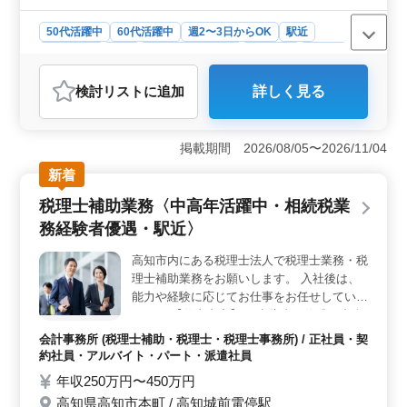
数については応相談ですが、月10件〜20件
程度を想定しています。
50代活躍中
60代活躍中
週2〜3日からOK
駅近
週休2日制
長期
残業なし・少なめ
女性歓迎
正社員
契約社員
派遣社員
会計事務所
検討リスト
に追加
詳しく見る
おすすめポイント
＜充実した休暇制度＞ 働きやすさを重視し、年末年始
は連続9日間の長期休暇を設けています。これに加えて、
掲載期間 2026/08/05〜2026/11/04
夏期休暇や有給休暇など、メリハリを持った休暇制度が
新着
整っています。仕事とプライベートのバランスを大切に
できます。 ＜働き方の柔軟性＞ 勤務時間相談が可
税理士補助業務〈中高年活躍中・相続税業
能で、生活スタイルに合わせた働き方が実現できます。
務経験者優遇・駅近〉
週2〜3日からの勤務もOKなので、家庭や趣味との両立が
しやすく、長く安心して働ける環境です。また、中高年
高知市内にある税理士法人で税理士業務・税
の方々が活躍しているため、年齢に関係なく長く働き続
理士補助業務をお願いします。 入社後は、
けることができます。 ＜キャリアアップの機会＞
経験者向けの募集であり、会計事務所経験5年以上を求め
能力や経験に応じてお仕事をお任せしていき
ています。スキルや経験に応じて、相続・資産税業務や
ます。 【仕事内容】 ・申告書の作成 ・記帳
コンサルティング業務にも携わることが可能です。自己
代行 ・決算書の作成 ・巡回監査 ・税務に関
会計事務所 (税理士補助・税理士・税理士事務所) / 正社員・契
成長を目指す方にとって、大きなキャリアアップの機会
係する仕事全般 ・経営アドバイス ・資産税
約社員・アルバイト・パート・派遣社員
があります。
◯税理士資格保有者歓迎 ◯資産税業務経験
年収250万円〜450万円
者優遇 ☆是非ご応募下さい。
高知県高知市本町 / 高知城前電停駅