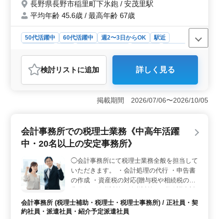
長野県長野市稲里町下氷鉋 / 安茂里駅
・税理士有資格者・公認会計士有資格者優遇
平均年齢 45.6歳 / 最高年齢 67歳
致 【お任せする業務】 ◎年末調整作業 ◎会
計データ入力業務 ◎決算書作成業務 ◎法人
税・資産税などの税務申告書作成業務 【待
50代活躍中
60代活躍中
週2〜3日からOK
駅近
遇】 専門的な知識が必要な業務となってお
週休2日制
長期
残業なし・少なめ
女性歓迎
正社員
りますので、 待遇は、今までのご経験を考
契約社員
派遣社員
アルバイト・パート
会計事務所
慮させていただき、ご相談の上で決定させて
検討リスト
に追加
詳しく見る
頂きます。
おすすめポイント
＜中高年の経験者歓迎＞ 50代や60代の方々が多く活躍
しており、経験や知識を生かした働き方ができます。安
掲載期間 2026/07/06〜2026/10/05
心してキャリアを続けられる環境です。 ＜活気ある
チームワーク＞ 当事務所では、個々での作業ではな
く、チームでのコミュニケーションを大切にしていま
会計事務所での税理士業務《中高年活躍
す。活気溢れる職場で共に働きませんか？ ＜残業少
中・20名以上の安定事務所》
なめの働き方＞ ワークライフバランスを重視し、残業
は基本的に少なめです。プライベートの充実と仕事の両
◯会計事務所にて税理士業務全般を担当して
立が叶います。
いただきます。 ・会計処理の代行 ・申告書
の作成 ・資産税の対応(贈与税や相続税の申
告代行、節税対策、納税対策) ・税務調査対
応 等 ※年間休日は120日。 各休暇もあるた
会計事務所 (税理士補助・税理士・税理士事務所) / 正社員・契
め、長く働けます。 中高年の方もご応募お
約社員・派遣社員・紹介予定派遣社員