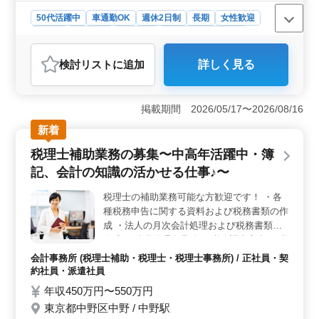
理士資格取得を応援、通学や勉強時間の確保
50代活躍中
車通勤OK
週休2日制
長期
女性歓迎
に関して積極的に相談に乗ります ◎即戦力
正社員
契約社員
派遣社員
アルバイト・パート
求む！50代以上のベテラン歓迎！経験豊富
会計事務所
なシニア世代の方も是非ご応募下さい！
検討リスト
に追加
詳しく見る
おすすめポイント
＜経験者優遇と柔軟な働き方＞ 愛媛県新居浜市高木町
にある会計事務所では、税理士補助業務に従事していた
掲載期間 2026/05/17〜2026/08/16
だく方を募集しています。経験者優遇で、コンサル業務
新着
の経験がある方は特に歓迎します。マイカー通勤も可能
で、お仕事とプライベートの両立が図れます。 ＜安
税理士補助業務の募集〜中高年活躍中・簿
定した収入と充実の福利厚生＞ 年収は320万円から500
記、会計の知識の活かせる仕事♪〜
万円まで幅広く、通勤手当も全額支給されます。さら
に、賞与は年3回あり、安定した収入を確保できます。雇
税理士の補助業務可能な方歓迎です！ ・各
用・労災・健康・厚生に配慮した福利厚生が整っていま
種税務申告に関する資料および税務書類の作
す。 ＜経験豊富なシニア世代も歓迎＞ 会計事務所
経験が5年以上ある方、特に50代以上のベテランの方々の
成 ・法人の月次会計処理および税務書類の
ご応募をお待ちしています。柔軟な働き方やキャリアの
作成 ・納税管理人業務 ・税務調査立合 ・税
サポートを通じて、共に成長していける環境を提供しま
務相談 会計事務所経験者歓迎です！ベテラ
会計事務所 (税理士補助・税理士・税理士事務所) / 正社員・契
す。
ン50代・60代も活躍している職場です。 経
約社員・派遣社員
験に合わせて、一般的な税務申告書作成だけ
年収450万円〜550万円
でなく、 申告書チェック業務担当や資産税
東京都中野区中野 / 中野駅
担当など様々な形で活躍できる環境です！