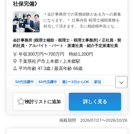
プアップを目指す方も歓迎です。 ＜待遇と働きやす
社保完備》
さ＞ 週休2日制で土日祝がお休みとなり、年収は360万
円〜550万円。通勤手当は実費支給、雇用・労災・健康・
＊会計事務所での実務経験がある方への募集
厚生の福利厚生も整っています。月10時間程度の残業で
になります。＊ 仕事内容 税理士補助業務を
ワークライフバランスを重視し、安心してお仕事に取り
担当して頂きます。 主に相続税申告となり
組むことができます。
ます。 ・財産評価(土地や不動産などの机上
評価、現地調査) ・遺産分割時の協議の立会
会計事務所 (税理士補助・税理士・税理士事務所) / 正社員・契
・生前対策についての相談 ・資産税対策 ・
約社員・アルバイト・パート・派遣社員・紹介予定派遣社員
相続税申告、贈与税申告 などです。 〈クラ
年収300万円〜700万円 時給1,200円
イアント〉 主に不動産オーナーなどの個人
千葉県松戸市上本郷 / 上本郷駅
がお客様になります。 〈備考〉 相続税申告
平均年齢 47.3歳 / 最高年齢 66歳
の業務に加えて、調整・仲裁なども行いま
す。 コミュニケーションの得意な方、ふる
ってご応募下さい。 税理士の方は優遇いた
50代活躍中
60代活躍中
週2〜3日からOK
駅近
します。 見識のあるシニア世代、中高年層
週休2日制
長期
残業なし・少なめ
男性歓迎
正社員
の方大募集です!
契約社員
派遣社員
紹介予定派遣社員
検討リスト
に追加
詳しく見る
アルバイト・パート
会計事務所
おすすめポイント
＜仕事内容＞ 経験豊富な方向けの税理士補助業務の求
掲載期間 2026/07/27〜2026/10/26
人です。主に相続税申告を担当し、財産評価や遺産分割
の協議、資産税対策などを行います。コミュニケーショ