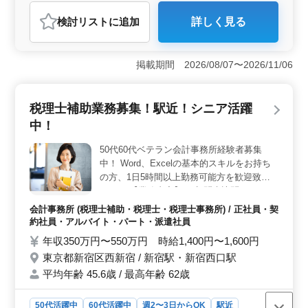
おすすめポイント
検討リスト
に追加
詳しく見る
＜募集内容＞ 経験豊富な会計事務所出身者を急募。
税理士業務全般を担当し、税務申告書作成から相続税ま
で幅広くおまかせします。 ＜スキルを活かす＞ 税
掲載期間 2026/08/07〜2026/11/06
理士科目保有者優遇。 今まで培ってきたスキルを活か
せるお仕事です。 ＜環境＞ 駅近、週休2日、残業少
なめの働きやすい職場環境です。 シニア世代が活躍中
税理士補助業務募集！駅近！シニア活躍
です。
中！
50代60代ベテラン会計事務所経験者募集
中！ Word、Excelの基本的スキルをお持ち
の方、1日5時間以上勤務可能方を歓迎致し
ます。 【業務内容】 ・顧問先訪問、コンサ
ルティング ・年末調整、法定調書 ・法人
会計事務所 (税理士補助・税理士・税理士事務所) / 正社員・契
税・所得税・消費税・資産税 ・個人確定申
約社員・アルバイト・パート・派遣社員
告 ＊シニア歓迎 ＊駅近 ＊社会保険完備 ＊
年収350万円〜550万円 時給1,400円〜1,600円
経験者歓迎 希望に合わせた就業環境を推奨
東京都新宿区西新宿 / 新宿駅・新宿西口駅
しています。 皆様のご応募お待ちしており
平均年齢 45.6歳 / 最高年齢 62歳
ます。
50代活躍中
60代活躍中
週2〜3日からOK
駅近