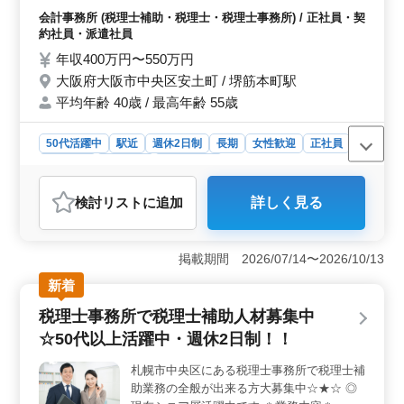
き方が可能です。また、福利厚生面も充実しており、安
会計業務 ・税理士補助業務 ・税務調査 ・資
会計事務所 (税理士補助・税理士・税理士事務所) / 正社員・契
心して長く働ける環境が整っています。
産税業務 ・コンサルティング業務 等 【特
約社員・派遣社員
徴】 ◯有資格者優遇 ◯完全週休2日制 ◯資
年収400万円〜550万円
格手当あり 皆様のご応募を是非お待ちして
大阪府大阪市中央区安土町 / 堺筋本町駅
おります♪♪
平均年齢 40歳 / 最高年齢 55歳
50代活躍中
駅近
週休2日制
長期
女性歓迎
正社員
契約社員
派遣社員
会計事務所
おすすめポイント
検討リスト
に追加
詳しく見る
＜経験者優遇＞ この求人は、会計事務所での実務経験
が5年以上ある方に最適です。税務会計業務や税務調査、
資産税業務などの専門的な業務に従事することで、これ
掲載期間 2026/07/14〜2026/10/13
までの経験とスキルを活かすことができます。 ＜働
きやすい環境＞ 完全週休2日制で、土日祝日が休みとな
新着
っており、年間休日が120日以上あります。週5日の勤務
税理士事務所で税理士補助人材募集中
で、就業時間は9:30から18:00までと、働きやすい時間帯
です。残業も月10時間程度と少なく、プライベートの時
☆50代以上活躍中・週休2日制！！
間を大切にしたい方にも理想的な環境です。 ＜福利
厚生とサポート体制＞ 雇用保険、労災保険、健康保
札幌市中央区にある税理士事務所で税理士補
険、厚生年金の社会保険が完備されており、福利厚生が
助業務の全般が出来る方大募集中☆★☆ ◎
充実しています。また、資格手当も支給されるため、資