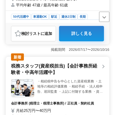
平均年齢 47歳 / 最高年齢 61歳
50代活躍中
車通勤OK
駅近
週休2日制
長期
残業なし・少なめ
女性歓迎
正社員
契約社員
派遣社員
アルバイト・パート
会計事務所
検討リスト
に追加
詳しく見る
おすすめポイント
＜業務多様性＞ 税理士法人での仕事は多岐にわたり、
申告書の作成から経営アドバイスまで、様々な業務に携
掲載期間 2026/07/17〜2026/10/16
われます。税務に関する全般的なスキルを磨く絶好のチ
新着
ャンスに恵まれています。 ＜経験者優遇＞ 相続税
業務経験者は歓迎しています。資産税に関する業務もあ
税務スタッフ(資産税担当)【会計事務所経
り、これまでの経験を活かし、よりスキルを深化させる
験者・中高年活躍中】
ことができます。専門性を発揮し、やりがいを感じなが
ら働けます。 ＜働きやすさ＞ 駅近で車通勤も可
・相続税申告を中心とした資産税業務 ・土
能、週休2日制で残業も少なめです。中高年の方も活躍中
地等の相続評価業務 ・相続手続 ・法人税申
で、働きやすい環境が整っています。給与水準も魅力的
で、長期的なキャリア形成に適した環境です。
告、巡回監査 ・上記に付随する業務 ・資産
税経験ある方 ・国税庁出身者 ぜひご応募下
さい ◎当事務所の特徴として、『創業以
会計事務所 (税理士・税理士事務所) / 正社員・契約社員
来、残業はありません。』
月給25万円〜40万円