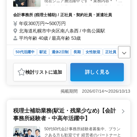
現在シニア層活躍中です ＊業務内容＊ ・税
格を取得することでさらなる収入アップが期待できま
理士事務所業務（月次監査、決算業務、税務
す。
申告書の作成等） ・税務、会計、経営に関
会計事務所 (税理士補助) / 正社員・契約社員・派遣社員
する総合企業支援業務 ・能力に応じ資産
年収300万円〜500万円
税、事業承継、経営改善関連業務等 ＊備考
北海道札幌市中央区南八条西 / 中島公園駅
＊ ・社会保険完備 ・残業少なめ ・駅チカ
・50代、60代歓迎 皆様のご応募をお待ちし
平均年齢 40歳 / 最高年齢 53歳
ております！！！
50代活躍中
駅近
週休2日制
長期
女性歓迎
正社員
契約社員
派遣社員
会計事務所
おすすめポイント
検討リスト
に追加
詳しく見る
＜駅チカの便利な立地＞ 中島公園駅から近く、通勤が
スムーズで快適です。仕事後や休憩時間には、周辺の公
園でリフレッシュしたり、駅周辺の飲食店でおいしい食
掲載期間 2026/07/14〜2026/10/13
事を楽しむこともできます。また、公園の散策や自然を
楽しむことで、仕事のストレスを解消できる環境で
す。 ＜50代以上が活躍中＞ シニア層が多数在籍
税理士補助業務(駅近・残業少なめ)【会計
し、経験豊富な方々と共に働けます。年齢に関係なく、
個々の能力や経験を尊重する職場環境が整っています。
事務所経験者・中高年活躍中】
安定感のあるキャリアを築きたい方に最適です。 ＜
幅広い業務経験が積める環境＞ 月次監査から決算業
50代60代会計事務所経験者募集中、ブラン
務、税務申告書の作成など、税理士補助業務全般に携わ
クある方も歓迎です 経営者のパートナーと