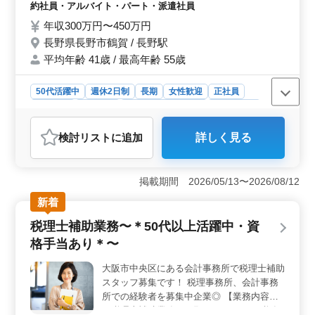
基本的スキルをお持ちの方 ◎会計事務所で
約社員・アルバイト・パート・派遣社員
の業務経験がある方歓迎 ◎資格保有者、税
年収300万円〜450万円
理士試験科目合格者条件面優遇 ☆50代以上
長野県長野市鶴賀 / 長野駅
のシニア世代が活躍している企業です。ベテ
平均年齢 41歳 / 最高年齢 55歳
ラン経験者の方、是非ご応募下さい。
50代活躍中
週休2日制
長期
女性歓迎
正社員
契約社員
派遣社員
アルバイト・パート
会計事務所
おすすめポイント
検討リスト
に追加
詳しく見る
＜幅広い業務範囲＞ 会計記帳やエクセル集計をはじ
め、税理士業務やその関連付随業務、さらにはコンサル
ティング業務や資産税業務まで、多岐にわたる業務に携
掲載期間 2026/05/13〜2026/08/12
わることができます。これまでの経験やスキルを活かし
ながら、新たなチャレンジにも取り組むことができま
新着
す。 ＜経験者優遇＞ 会計事務所での業務経験が5年
税理士補助業務〜＊50代以上活躍中・資
以上ある方を歓迎します。さらに、資格保有者や税理士
試験科目合格者は、条件面で優遇される可能性がありま
格手当あり＊〜
す。自身のスキルを存分に発揮し、更なるステップアッ
プを目指す方に最適なポジションです。 ＜充実した
大阪市中央区にある会計事務所で税理士補助
福利厚生＞ 年収は320万円から450万円となっており、
スタッフ募集です！ 税理事務所、会計事務
通勤手当も全額支給されます。週休2日制で、年間休日は
所での経験者を募集中企業◎ 【業務内容】
126日となっており、ワークライフバランスを重視した働
〜税理士補助業務をお願いします〜 ・税務