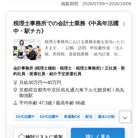
で、税理士補助業務を担当していただける方を募集して
掲載期間 2026/07/09〜2026/10/08
います。具体的な業務内容は法人申告書の作成や記帳代
行、決算・申告書の作成、巡回監査など、税務会計業務
全般です。相続税業務経験者や税理士資格保有者は優遇
税理士事務所での会計士業務《中高年活躍
されます。 ＜働きやすい環境＞ 週5日勤務で、就業
中・駅チカ》
時間は9時から17時までです。休憩時間は60分あり、時間
外労働は月に10時間程度です。県庁前駅から近く、車で
税理士事務所における業務全般を担当いただ
の通勤も可能です。50代以上のベテラン経験者やシニア
きます。 ・記帳、訪問、申告書作成 ・法人
世代の方も大歓迎です。駐車場も完備しています。
＜企業情報＞ 事業内容は税務業務や事業承継コンサル
税、所得税、資産税業務 ・給与計算、社会
ティングなどを行っています。平均年齢は45.9歳で、男
保険 ・給与明細書作成 等 ※土曜、日曜、祝
女比は5：5です。ご経験を活かし新しいステージを築い
日の内、月1回出勤がございます。 その際は
会計事務所 (税理士補助・税理士・税理士事務所) / 正社員・契
てみませんか。お問い合わせお待ちしております。
シフトで決める事が可能です。 中高年の方
約社員・派遣社員・紹介予定派遣社員
もご応募お待ちしております。 40〜60代の
月給30万円〜40万円
方もご活躍されています。
京都府京都市中京区烏丸通六角下ル七観音町 / 烏丸
御池駅
平均年齢 47.3歳 / 最高年齢 66歳
50代活躍中
60代活躍中
車通勤OK
駅近
週休2日制
長期
女性歓迎
正社員
契約社員
派遣社員
紹介予定派遣社員
会計事務所
検討リスト
に追加
詳しく見る