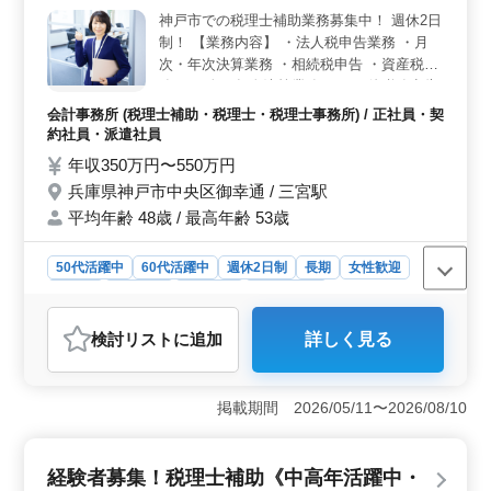
境が整っています。また、秋葉原駅からのアクセスが良
神戸市での税理士補助業務募集中！ 週休2日
好なため、通勤もストレスなく行えます。 ＜キャリ
制！ 【業務内容】 ・法人税申告業務 ・月
アアップ支援＞ この会計事務所では、担当件数を徐々
次・年次決算業務 ・相続税申告 ・資産税業
に増やし、自身のスキルアップを支援しています。ベテ
務 ・月次・年次決算業務 ・その他税務申告
ランの方々も歓迎し、安心して長く働ける環境が整って
業務 等 今までの経験が活かせるお仕事で
会計事務所 (税理士補助・税理士・税理士事務所) / 正社員・契
います。さらに、柔軟なコミュニケーションが取れる方
す！ ご応募お待ちしております！
約社員・派遣社員
を歓迎しており、チームとしての協力体制も整っていま
年収350万円〜550万円
す。
兵庫県神戸市中央区御幸通 / 三宮駅
平均年齢 48歳 / 最高年齢 53歳
50代活躍中
60代活躍中
週休2日制
長期
女性歓迎
正社員
契約社員
派遣社員
会計事務所
おすすめポイント
検討リスト
に追加
詳しく見る
＜法人税理士補助業務のお仕事＞ 神戸市中央区で、法
人税理士補助業務のスタッフを募集しています。駅チカ
の便利な立地に事務所があり、週休2日制で働きやすい環
掲載期間 2026/05/11〜2026/08/10
境を提供しています。また、経験者の方を歓迎中で
す。 ＜業務内容＞ 主な業務には法人税申告業務、
月次・年次決算業務、相続税申告、資産税業務などが含
経験者募集！税理士補助《中高年活躍中・
まれます。経験が豊富な方はもちろん、これからステッ