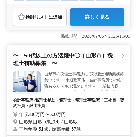
長期
残業なし・少なめ
女性歓迎
正社員
契約社員
派遣社員
アルバイト・パート
会計事務所
検討リスト
に追加
詳しく見る
おすすめポイント
＜経験者歓迎＞ 会計事務所経験者向けのポジションで
す。3年以上の経験を持つ方、税理士試験合格者を歓迎し
掲載期間 2026/07/06〜2026/10/05
ています。 ＜安定した雇用＞ 正社員、契約社員、
アルバイト・パート、派遣社員など、柔軟な雇用形態が
あります。社会保険完備で安心して働けます。 ＜キ
〜 50代以上の方活躍中◯［山形市］税
ャリアアップ支援＞ 税理士・公認会計士の有資格者優
理士補助募集 〜
遇しています。スキルや資格に応じた給与設定で、能力
を評価しやすい環境です。
山形市の税理士事務所にて税理士補助業務募
集中です！ 車通勤可能！会計事務所での経
験ある方スキル活かせます☆ ［ 業務内容 ］
＊得意先への出張、会計帳簿の整理、監査
＊会計ソフトへの仕訳入力、試算表の作成
会計事務所 (税理士補助・税理士・税理士事務所) / 正社員・契
＊PC各申告書の作成、元帳作成、給与計算
約社員・派遣社員
＊年末調整業務、償却資産税、所得税、相続
年収300万円〜500万円
税贈与税等の申告書の作成等 ［ 備考 ］ ・
山形県山形市東原町 / 山形駅
完全週休2日制 皆様からのご応募お待ちして
平均年齢 51歳 / 最高年齢 57歳
おります！