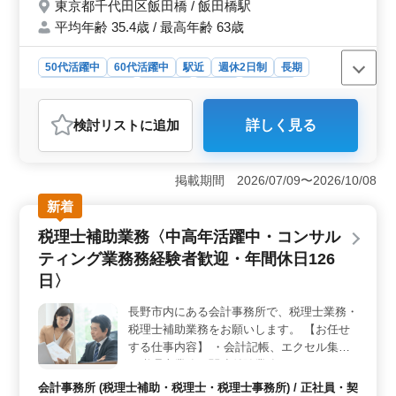
東京都千代田区飯田橋 / 飯田橋駅
平均年齢 35.4歳 / 最高年齢 63歳
50代活躍中
60代活躍中
駅近
週休2日制
長期
残業なし・少なめ
男性歓迎
正社員
契約社員
会計事務所
検討リスト
に追加
詳しく見る
おすすめポイント
＜仕事内容＞ このポジションは、資産税担当の税務ス
タッフを募集しています。相続税申告を中心とした資産
掲載期間 2026/07/09〜2026/10/08
税業務に従事し、土地や資産の評価業務、相続手続、法
新着
人税申告、巡回監査などの業務を担当します。経験が豊
富な方や国税庁出身者の応募を歓迎しています。 ＜
税理士補助業務〈中高年活躍中・コンサル
求める経験・スキル＞ 税理士資格と資産税の経験が必
ティング業務務経験者歓迎・年間休日126
要です。高卒以上が学歴要件とされています。50代や60
代の方々も積極的に募集しており、経験豊富な方のご応
日〉
募を期待しています。 ＜勤務条件＞ 雇用形態は正
社員または契約社員で、月給は25万円から40万円です。
長野市内にある会計事務所で、税理士業務・
通勤手当が支給され、年2回の賞与があります。週5日勤
税理士補助業務をお願いします。 【お任せ
務で、土日祝が休日となります。勤務時間は9:00から
する仕事内容】 ・会計記帳、エクセル集計
18:00までで、残業はないことが特徴です。
・税理士業務、関連付随業務 ・コンサルテ
ィング業務 ・資産税業務 ◯Word、Excelの
会計事務所 (税理士補助・税理士・税理士事務所) / 正社員・契