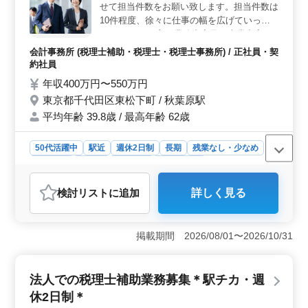
せて担当件数をお願い致します。担当件数は
ベテラン世代からの応募を歓迎しており、即戦力として
10件程度、徐々に仕事の幅を広げていって
の貢献が期待されています。 ＜キャリアの発展＞
ください。 ＊主な業務内容及び事業内容 ・
会計事務所での経験が5年以上ある方を求めており、税務
税理士補助、顧客先の会計補助業務 ・確定
申告業務やコンサルティング業務など、幅広い業務に携
会計事務所 (税理士補助・税理士・税理士事務所) / 正社員・契
申告業務 ・法人税・所得税・消費税の申告
わることができます。給与面も年収320万円から500万円
約社員
書作成 ・相続税、資産税の申告書作成 ・そ
と、安定した収入が見込めるため、キャリアの発展にも
年収400万円〜550万円
の他、電話応対や所内庶務 ベテランの会計
期待が寄せられます。
東京都千代田区東松下町 / 秋葉原駅
事務所経験者歓迎 柔軟なコミュニケーショ
平均年齢 39.8歳 / 最高年齢 62歳
ンが取れる方歓迎 残業少なめ、勤務時間は
都合に併せて調整可能
50代活躍中
駅近
週休2日制
長期
残業なし・少なめ
男性歓迎
正社員
契約社員
会計事務所
おすすめポイント
検討リスト
に追加
詳しく見る
＜経験活かせる業務＞ この求人では、税理士補助業務
から確定申告まで、幅広い業務を担当する機会が与えら
れます。試算表の作成から申告書の作成、顧客対応ま
掲載期間 2026/08/01〜2026/10/31
で、経験に合わせて担当件数を調整し、自らのスキルを
存分に発揮できます。さらに、電話応対や所内庶務な
ど、業務全体に関わる幅広い経験が積めるのも魅力で
法人での税理士補助業務募集＊駅チカ・週
す。 ＜働きやすさ抜群＞ このポジションでは、残
業が少なく、勤務時間も柔軟に調整可能です。週休2日制
休2日制＊
で長期安定雇用を提供し、中高年の方々も活躍できる環