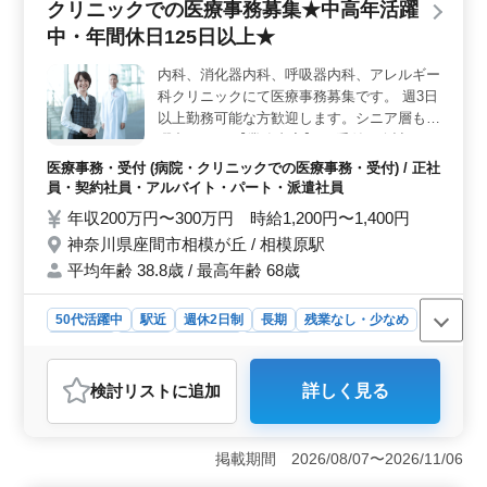
クリニックでの医療事務募集★中高年活躍
す。診療報酬請求業務の経験があれば、ブランクがあっ
ても安心して再スタートを切れるようサポートします。
中・年間休日125日以上★
年齢を問わず、これまでの経験を活かし、長く働ける職
場です。 ＜充実した福利厚生と安定した収入＞ 賞
内科、消化器内科、呼吸器内科、アレルギー
与が年2回あり、前年度実績で3ヶ月分が支給されるな
科クリニックにて医療事務募集です。 週3日
ど、安定した収入が見込めます。さらに、週休2日制で木
以上勤務可能な方歓迎します。シニア層も活
曜日と日曜日、祝日が休みのため、プライベートの時間
躍中です！ 【業務内容】 ・受付、会計 ・レ
もしっかり確保できます。社会保険完備の福利厚生も整
セプトの作成 ・カルテの作成 ・電子カルテ
医療事務・受付 (病院・クリニックでの医療事務・受付) / 正社
っており、安心して働ける環境です。
の入力 ・診療補助 ・院長の仕事の補佐 現在
員・契約社員・アルバイト・パート・派遣社員
50代の方も活躍中！ 医療事務、医療秘書、
年収200万円〜300万円 時給1,200円〜1,400円
クラーク等今までの経験を活かして働ける方
神奈川県座間市相模が丘 / 相模原駅
を募集！ 皆様のご応募お待ちしておりま
平均年齢 38.8歳 / 最高年齢 68歳
す。
50代活躍中
駅近
週休2日制
長期
残業なし・少なめ
女性歓迎
正社員
契約社員
派遣社員
アルバイト・パート
医療事務・受付
検討リスト
に追加
詳しく見る
おすすめポイント
＜シニア層の活躍＞ 経験豊富な中高年が積極的に活躍
中のクリニックです。 医療事務経験を活かし、安定し
掲載期間 2026/08/07〜2026/11/06
た環境で働けます。 ＜働きやすさ＞ 週3日以上の勤