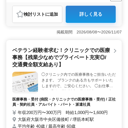
女性歓迎
正社員
契約社員
アルバイト・パート
医療事務・受付
検討リスト
に追加
詳しく見る
おすすめポイント
＜40代以上の方が活躍中！社会保障完備のクリニックで
の医療事務＞ 埼玉県越谷市北越谷にあるクリニックで
掲載期間 2026/08/08〜2026/11/07
の医療事務のお仕事です。地域に密着したクリニックで
あり、周辺の関連施設とも連携をとりながら、しっかり
としたサポート体制が整っています。 ＜業務内容
ベテラン経験者求む！クリニックでの医療
＞ 主な業務内容は、受付、会計、カルテ作成、電子カ
事務【残業少なめでプライベート充実◎/
ルテ入力、レセプト作成、診療補助などです。50代の方
も活躍しており、これまでの医療事務や医療秘書、病院
交通費全額支給あり】
受付などの経験を活かすことができます。経験豊富な
方々のご応募をお待ちしています。 ＜応募条件と給
◯クリニック内での医療事務をご担当いただ
与等＞ 必要な資格や学歴は不問です。医療事務経験や
きます。 ブランクのある方もサポートいた
レセプト実務経験があれば、ぜひご応募ください。年収
しますので、ご安心ください。 ◯お仕事内
は200万円から300万円、時給は1,000円から1,400円とな
容 ・受付、電話対応、予約対応 ・レセプト
っており、交通手段も便利で、車での通勤も可能です。
作成 ・カルテ入力 ・診療補助 ◯特徴 ＊週3
医療事務・受付 (病院・クリニックでの医療事務・受付) / 正社
日以上からでOK ＊40代以上歓迎、シニア活
員・契約社員・アルバイト・パート・派遣社員
躍中 ＊車通勤可能、交通費全額支給 40代50
年収200万円〜300万円 時給1,000円〜1,600円
代の方もご活躍されております。 皆様のご
大阪府大阪市中央区備後町 / 堺筋本町駅
応募、お待ちしております！
平均年齢 40歳 / 最高年齢 60歳