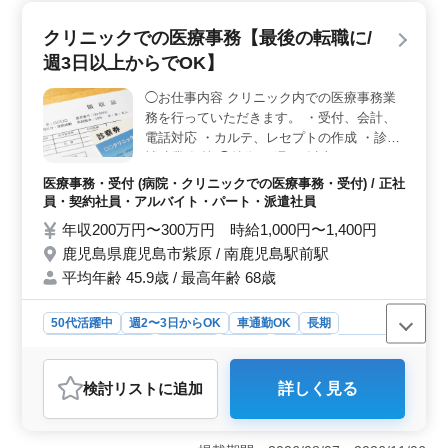
務も可能な柔軟なシフトで、休日は充実。残業少なめで
プライベートとの両立がしやすい環境です。 ＜多彩
クリニックでの医療事務【最後の転職に/
な業務＞ 受付からレセプト作成まで幅広い業務に携わ
週3日以上からでOK】
っていただきます。医療事務経験を活かせ、新たなスキ
ルも磨けます。
◯お仕事内容 クリニック内での医療事務業
務を行っていただきます。 ・受付、会計、
電話対応 ・カルテ、レセプトの作成 ・診療
補助業務 等 ◯特徴 ＊週3日以上からでOK、
正社員応募も歓迎 ＊50代の応募も歓迎 ＊交
医療事務・受付 (病院・クリニックでの医療事務・受付) / 正社
通費全額支給、マイカー通勤可 ご経験者様
員・契約社員・アルバイト・パート・派遣社員
ならご活躍できる職場です。 皆様の御応募
年収200万円〜300万円 時給1,000円〜1,400円
お待ちしております。
鹿児島県鹿児島市紫原 / 南鹿児島駅前駅
平均年齢 45.9歳 / 最高年齢 68歳
50代活躍中
週2〜3日からOK
車通勤OK
長期
残業なし・少なめ
女性歓迎
正社員
契約社員
派遣社員
アルバイト・パート
医療事務・受付
検討リスト
に追加
詳しく見る
おすすめポイント
＜働きやすさ＞ 週3日以上からの勤務も可能で、残業も
少なめです。また、女性や50代の方も活躍中の環境で、