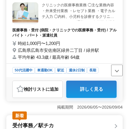
る＞ 交通費実費支給で通勤面も安心です。社会保険な
クリニックの医療事務業務 ◯主な業務内容
ど福利厚生も整っており、経験を活かしながら安心して
・外来受付業務 ・レセプト業務 ・電子カル
長く働ける環境です。
テ入力 ◯内科、小児科を診療するクリニッ
クです。 ＊マイカー通勤OK（無料駐車場完
備） ＊駅チカ ＊交通費支給 ＊完全週休2日
医療事務・受付 (病院・クリニックでの医療事務・受付) / アル
制 ベテラン事務員さんを募集します。 まだ
バイト・パート・派遣社員
まだ現役で活躍したい方にうってつけの求人
時給1,000円〜1,200円
です！
広島県広島市安佐南区緑井二丁目 / 緑井駅
平均年齢 43.3歳 / 最高年齢 64歳
50代活躍中
車通勤OK
駅近
週休2日制
長期
残業なし・少なめ
女性歓迎
派遣社員
アルバイト・パート
医療事務・受付
検討リスト
に追加
詳しく見る
おすすめポイント
＜通勤しやすく働きやすい＞ 緑井駅から徒歩圏内で通
勤しやすく、無料駐車場も完備しているため車通勤も可
掲載期間 2026/06/05〜2026/09/04
能です。完全週休2日制で残業なしのため、無理なく安定
新着
して働ける環境です。 ＜医療事務経験を活かせる
＞ 外来受付、レセプト業務、電子カルテ入力など医療
受付事務／駅チカ
事務業務を担当します。これまでの診療報酬請求経験を