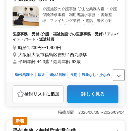
境＞ 社会保険など福利厚生が整っており、安心して勤
介護施設の介護事務 ◯主な業務内容 ・介護
務できます。残業なしで生活とのバランスも取りやす
保険請求事務、利用者請求事務 ・書類整
く、経験を活かしながら安心して長く働ける環境です。
理、ファイリング業務 ・電話、来客応対 ＊
駅チカ ＊交通費支給 ＊完全週休2日制 身に
つけたスキルを活かせる職場です。 レセプ
医療事務・受付 (介護・福祉施設での医療事務・受付) / アルバ
ト経験者の方、ぜひご応募ください。
イト・パート・派遣社員
時給1,200円〜1,400円
大阪府大阪市福島区吉野 / 西九条駅
平均年齢 44.3歳 / 最高年齢 62歳
50代活躍中
駅近
週休2日制
長期
残業なし・少なめ
女性歓迎
派遣社員
アルバイト・パート
医療事務・受付
おすすめポイント
検討リスト
に追加
詳しく見る
＜駅近×残業なしで快適勤務＞ 西九条駅から通いやすい
駅チカの職場で、完全週休2日制を採用しています。残業
なしの環境で、プライベートと仕事を両立しながら無理
掲載期間 2026/06/05〜2026/09/04
なく続けられる点が魅力です。 ＜介護事務経験を活
かせる＞ 介護保険請求事務や利用者請求、書類整理、
新着
電話対応などを担当します。これまでのレセプト経験や