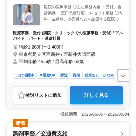
活かし、即戦力として活躍できます。 ＜福利厚生も
医院の医療事務 ◯主な業務内容 ・受付、会
安心＞ 交通費支給により通勤負担を抑えられる環境で
計業務 ・窓口患者対応 ・レセプト業務 ◯内
す。社会保険など福利厚生も整っており、経験を活かし
科、皮膚科、小児科などを診療する医院で
ながら安心して長く働ける環境です。
す。 ＊駅チカ ＊交通費支給 ＊退職金あり
これまでの積み重ねを活かせます。 さらな
医療事務・受付 (病院・クリニックでの医療事務・受付) / アル
るキャリアアップを望む方にもおすすめの求
バイト・パート・派遣社員
人です！
時給1,200円〜1,400円
東京都足立区西新井 / 西新井大師西駅
平均年齢 45.5歳 / 最高年齢 62歳
50代活躍中
車通勤OK
駅近
長期
残業なし・少なめ
女性歓迎
派遣社員
アルバイト・パート
医療事務・受付
おすすめポイント
検討リスト
に追加
詳しく見る
＜駅近で快適に勤務＞ 西新井大師西駅から徒歩圏内で
通勤しやすく、残業なしのため仕事とプライベートの両
立がしやすい環境です。勤務時間も選べるため、無理な
掲載期間 2026/06/05〜2026/09/04
く安定した働き方ができます。 ＜医療事務経験を活
かせる＞ 受付、会計、患者対応、レセプト業務など医
新着
院の医療事務を担当します。これまでの診療報酬請求経
調剤事務／交通費支給
験を活かし、即戦力として活躍できます。 ＜退職金