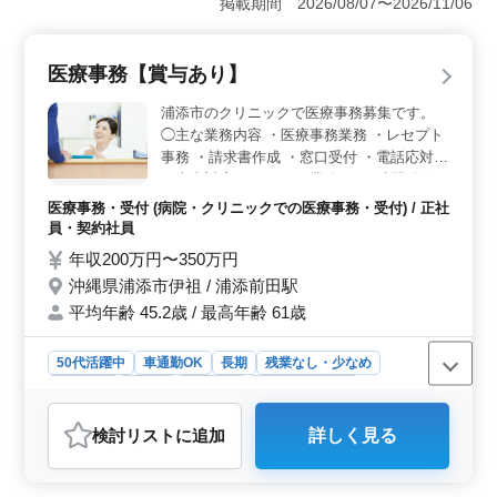
掲載期間 2026/08/07〜2026/11/06
マイカー通勤も可能です。 ＜業務内容＞ 医療事務
業務全般を担当。受付、会計、電話応対からカルテやレ
セプトの作成まで幅広い業務を行います。経験を活かせ
医療事務【賞与あり】
ます。 ＜環境＞ 内科・循環器内科を専門とするク
リニックでのお仕事。 年齢を気にせず経験を活かしご
浦添市のクリニックで医療事務募集です。
活躍いただける環境です。
◯主な業務内容 ・医療事務業務 ・レセプト
事務 ・請求書作成 ・窓口受付 ・電話応対
・患者対応 ・クラーク業務 など 時間単位で
年次有給休暇を取得できます。 残業時間が
医療事務・受付 (病院・クリニックでの医療事務・受付) / 正社
少ないため、プライベートの時間も確保でき
員・契約社員
ます。 再雇用制度の上限年齢はありませ
年収200万円〜350万円
ん！ 長く働いていただける方の応募お待ち
沖縄県浦添市伊祖 / 浦添前田駅
しています。
平均年齢 45.2歳 / 最高年齢 61歳
50代活躍中
車通勤OK
長期
残業なし・少なめ
女性歓迎
正社員
契約社員
医療事務・受付
おすすめポイント
検討リスト
に追加
詳しく見る
＜育児との両立がしやすい職場＞ このクリニックの医
療事務求人は、仕事と育児を両立したい方に最適です。
子どもの急な病気や学校行事などに対応できるよう、時