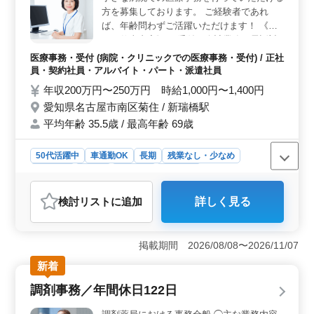
が120日以上確保されています。夏季や年末年始、GWな
方を募集しております。 ご経験者であれ
どの長期休暇も充実しており、ワークライフバランスを
ば、年齢問わずご活躍いただけます！ 《主
重視する方に適しています。
なお仕事内容》 ・受付、会計業務、電話対
応 ・各種カルテやレセプト作成 ・訪問補助
医療事務・受付 (病院・クリニックでの医療事務・受付) / 正社
業務 等 《特徴等》 ＊週3日以上からの勤務
員・契約社員・アルバイト・パート・派遣社員
でOK、フルタイムや正社員等の応募も歓迎
年収200万円〜250万円 時給1,000円〜1,400円
＊残業は月10時間程度と少なめなので就業
愛知県名古屋市南区菊住 / 新瑞橋駅
後のプライベートも充実 ＊増員の為、年齢
平均年齢 35.5歳 / 最高年齢 69歳
問わず募集中 50代ご活躍されています。 皆
様の御応募、お待ちしております。
50代活躍中
車通勤OK
長期
残業なし・少なめ
女性歓迎
正社員
契約社員
派遣社員
アルバイト・パート
医療事務・受付
検討リスト
に追加
詳しく見る
おすすめポイント
＜ベテラン経験者歓迎の医療事務ポジション＞ この求
人は小さな病院での医療事務を募集しており、経験豊富
掲載期間 2026/08/08〜2026/11/07
な方がご活躍いただけます。週3日以上からの柔軟なシフ
新着
トで、正社員・契約社員・アルバイト・パート・派遣社
員の応募が歓迎されています。 ＜お仕事の特徴＞
調剤事務／年間休日122日
受付、会計業務、電話対応から各種カルテやレセプト作
成、訪問補助業務まで、多岐にわたる医療事務業務をお