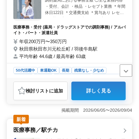
調剤薬局における事務全般 ◯主な業務内容
願いしています。月10時間程度の残業が少なめで、プラ
・受付、会計 ・検品 ・レセプト業務 ＊年間
イベートな時間も充実させながら働くことができま
休日122日 ＊交通費支給 ＊賞与あり レセプ
す。 ＜年齢に関係なく活躍の場＞ 50代の方がご活
ト経験が生きるお仕事です。 ブランクがあ
躍中で、増員のため幅広い年齢層の方を歓迎していま
る方でも丁寧にお教えします！
す。医療事務経験やレセプト経験がある方は特に優遇さ
医療事務・受付 (薬局・ドラッグストアでの調剤事務) / アルバ
れます。安定した病院環境で、経験を活かして新たなキ
イト・パート・派遣社員
ャリアを築くチャンスです。
年収200万円〜350万円
秋田県秋田市川元松丘町 / 羽後牛島駅
平均年齢 44.6歳 / 最高年齢 63歳
50代活躍中
車通勤OK
長期
残業なし・少なめ
女性歓迎
派遣社員
アルバイト・パート
医療事務・受付
おすすめポイント
検討リスト
に追加
詳しく見る
＜年間休日122日で働きやすい＞ 年間休日122日で土日
祝休みのため、予定を立てやすくプライベートも充実で
きます。年末年始休暇もあり、無理なくメリハリをつけ
掲載期間 2026/06/05〜2026/09/04
ながら長く勤務しやすい環境です。 ＜調剤事務経験
を活かせる＞ 受付・会計・検品・レセプト業務など幅
新着
広い業務を担当します。これまでの診療報酬請求経験を
医療事務／駅チカ
活用でき、ブランクがある方も経験を活かして活躍でき
る求人です。 ＜車通勤可能で安心待遇＞ 車通勤が