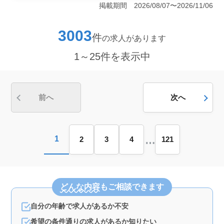
立地にあり、通勤の選択肢が広がります。休憩時間がし
掲載期間 2026/08/07〜2026/11/06
っかり取れるため、無理なく働ける環境です。また、残
業が少なく、年間休日が120日と、プライベートとの両立
もしやすい職場です。 ＜安定した収入と充実した福
3003
件
の求人があります
利厚生＞ 医療事務職として安定した収入が期待できま
す。賞与は前年度実績で3.5ヶ月分と高めで、日常生活に
1～25件を表示中
安心感をもたらします。また、社会保険完備のため、長
期的に安定して働くことができます。 ＜医療事務の
スキルを活かして働ける＞ 診療報酬請求の経験を活か
して働けます。主な業務内容は受付や会計業務、レセプ
ト点検など、医療事務としての基本的なスキルが求めら
前へ
次へ
れますが、資格は不要で、経験があれば応募可能です。
経験者にとっては、これまで培ってきたスキルを発揮で
きる職場です。
…
1
2
3
4
121
どんな内容
もご相談できます
自分の年齢で求人があるか不安
希望の条件通りの求人があるか知りたい