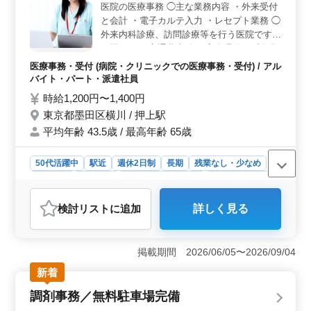
医院の医療事務 ◯主な業務内容 ・外来受付
通勤負担を抑えられる環境です。交通費支給や賞与、社
と会計 ・電子カルテ入力 ・レセプト業務 ◯
会保険など福利厚生も整っており、安心して長く働ける
外来内科診療、訪問診療等を行う医院です。
環境です。
＊駅チカ ＊交通費支給 ＊完全週休2日制 現
場で得た知識を活かせます。 即戦力のベテ
医療事務・受付 (病院・クリニックでの医療事務・受付) / アル
ラン事務員さん、ぜひご応募ください。
バイト・パート・派遣社員
時給1,200円〜1,400円
東京都墨田区横川 / 押上駅
平均年齢 43.5歳 / 最高年齢 65歳
50代活躍中
駅近
週休2日制
長期
残業なし・少なめ
女性歓迎
派遣社員
アルバイト・パート
医療事務・受付
おすすめポイント
検討リスト
に追加
詳しく見る
＜駅近×残業なしで働きやすい＞ 押上駅から通いやすい
駅チカの職場で、完全週休2日制を採用しています。残業
なしの環境で、生活リズムを整えながら無理なく勤務で
掲載期間 2026/06/05〜2026/09/04
きる点が魅力です。 ＜医療事務経験を活かせる＞
外来受付や会計、電子カルテ入力、レセプト業務など幅
新着
広い業務を担当します。これまで培った診療報酬請求の
調剤事務／無料駐車場完備
経験を活かし、即戦力として活躍できます。 ＜通勤
安心＋充実の待遇＞ 交通費支給や社会保険など福利厚