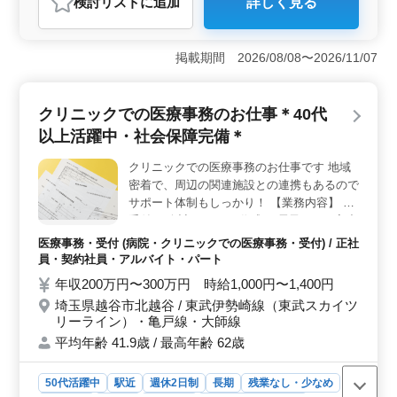
検討リスト
に追加
詳しく見る
おすすめポイント
＜中高年が輝ける医療事務のポジション＞ 40代50代の
ベテラン医療事務経験者を優遇し、正社員・パート・派
掲載期間 2026/08/08〜2026/11/07
遣社員といった柔軟な雇用形態が選べます。豊富な経験
を存分に発揮でき、新たなキャリアのステップにも最適
な職場です。 ＜専門スキルの向上＞ 在宅診療専門
クリニックでの医療事務のお仕事＊40代
診療所での医療事務業務を通じて、レセプト業務や来
以上活躍中・社会保障完備＊
客・電話対応、データ入力、カルテ作成など、多岐にわ
たるスキルが磨かれます。レセコン入力実務経験者や医
クリニックでの医療事務のお仕事です 地域
療事務経験者が求められており、これまでの経験が豊富
密着で、周辺の関連施設との連携もあるので
な方にとって理想的な環境です。 ＜働きやすい労働
環境＞ 週5日勤務で、土日祝および年間休日が120日以
サポート体制もしっかり！ 【業務内容】 ・
上確保されています。夏季や年末年始、GWなどの長期休
受付 ・会計 ・カルテ作成 ・電子カルテ入力
暇も充実しており、ワークライフバランスを大切にする
・レセプト作成 ・診療補助 等 ＊50代の方も
医療事務・受付 (病院・クリニックでの医療事務・受付) / 正社
方に適した働き方が整っています。
活躍中！ ＊医療事務、医療秘書、病院受付
員・契約社員・アルバイト・パート
など今までの経験を活かせる！ 皆様のご応
年収200万円〜300万円 時給1,000円〜1,400円
募お待ちしております！
埼玉県越谷市北越谷 / 東武伊勢崎線（東武スカイツ
リーライン）・亀戸線・大師線
平均年齢 41.9歳 / 最高年齢 62歳
50代活躍中
駅近
週休2日制
長期
残業なし・少なめ