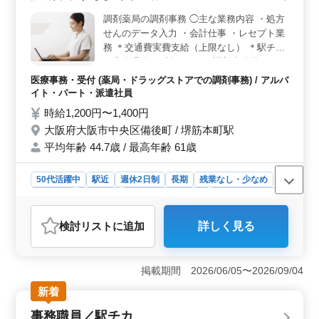
ありで安心＞ 交通費支給で通勤負担を抑えられる環境
調剤薬局の調剤事務 ◯主な業務内容 ・処方
に加え、退職金制度や社会保険など福利厚生も整ってい
せんのデータ入力 ・会計仕事 ・レセプト業
ます。経験を活かしながら安心して長く働ける環境で
務 ＊交通費実費支給（上限なし） ＊駅チカ
す。
＊完全週休2日制 ベテラン調剤事務員さんを
募集します。 ぜひ一度お気軽に面接にお越
医療事務・受付 (薬局・ドラッグストアでの調剤事務) / アルバ
しください！
イト・パート・派遣社員
時給1,200円〜1,400円
大阪府大阪市中央区備後町 / 堺筋本町駅
平均年齢 44.7歳 / 最高年齢 61歳
50代活躍中
駅近
週休2日制
長期
残業なし・少なめ
女性歓迎
派遣社員
アルバイト・パート
医療事務・受付
おすすめポイント
検討リスト
に追加
詳しく見る
＜駅近で通勤ラクラク＞ 堺筋本町駅から徒歩圏内で通
いやすく、交通費実費支給のため通勤負担を抑えられる
環境です。完全週休2日制で無理なく働きやすい職場で
掲載期間 2026/06/05〜2026/09/04
す。 ＜調剤事務経験を活かせる＞ 処方せん入力、
会計対応、レセプト業務など調剤事務全般を担当しま
新着
す。これまでの診療報酬請求経験を活かし、ベテランス
事務職員／駅チカ
タッフとして活躍できます。 ＜福利厚生も整った環