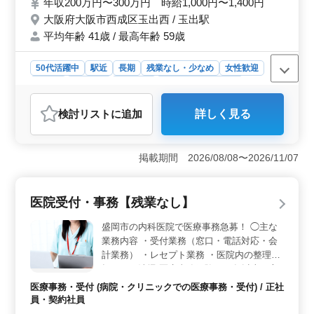
年収200万円〜300万円 時給1,000円〜1,400円
時間が確保されており、健康面も配慮されています。
大阪府大阪市西成区玉出西 / 玉出駅
平均年齢 41歳 / 最高年齢 59歳
50代活躍中
駅近
長期
残業なし・少なめ
女性歓迎
正社員
契約社員
派遣社員
アルバイト・パート
医療事務・受付
検討リスト
に追加
詳しく見る
おすすめポイント
＜中高年活躍＞ 中高年の方が活躍できる環境が整って
います。経験豊富な方の知識やノウハウが、チーム全体
掲載期間 2026/08/08〜2026/11/07
の力になります。また、年齢に関係なく長期で働けるこ
とが魅力で、安定したキャリアを築くことができま
す。 ＜資格不問＞ 医療事務の経験や特定の資格は
医院受付・事務【残業なし】
必要ありません。未経験からチャレンジする方も歓迎さ
れ、研修やサポートが充実しています。新しい環境での
盛岡市の内科医院で医療事務急募！ ◯主な
スタートも積極的にサポートされるため、安心して働け
業務内容 ・受付業務（窓口・電話対応・会
ます。 ＜安定した給与と福利厚生＞ 年収200万円〜
計業務） ・レセプト業務 ・医院内の整理整
300万円や時給1,000円〜1,400円という安定した給与体系
頓および清掃 医療事務経験が20年以上の方
があります。さらに、賞与も年2回支給され、安心して長
は是非！ ＊マイカー通勤可（無料駐車場あ
く働ける環境が整っています。福利厚生も充実してお
医療事務・受付 (病院・クリニックでの医療事務・受付) / 正社
り） ＊健康保険は医師国保に加入 ＊賞与は
り、働きやすい環境が整っています。
員・契約社員
業績により年３ヵ月分 少人数のアットホー