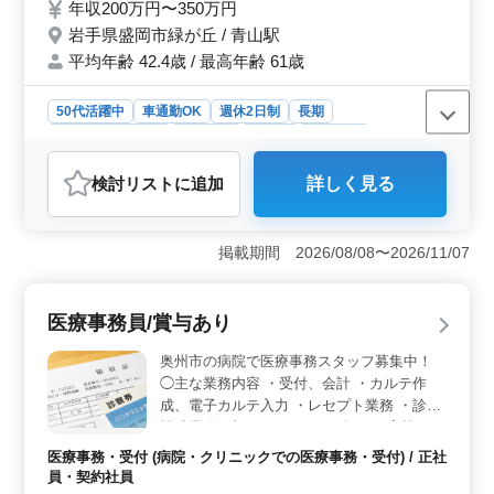
年収200万円〜350万円
ムな雰囲気の職場です。 ぜひ、一緒に働い
岩手県盛岡市緑が丘 / 青山駅
てみませんか？
平均年齢 42.4歳 / 最高年齢 61歳
50代活躍中
車通勤OK
週休2日制
長期
残業なし・少なめ
女性歓迎
正社員
契約社員
医療事務・受付
検討リスト
に追加
詳しく見る
おすすめポイント
＜通勤の利便性と働きやすい環境＞ 車通勤が可能で無
料駐車場が完備されています。勤務時間は8時50分から18
掲載期間 2026/08/08〜2026/11/07
時までで、水曜日と土曜日の午後は休みとなり、プライ
ベートとの両立がしやすい環境です。残業がなく、休憩
時間も90分確保されているため、働きやすい職場で
医療事務員/賞与あり
す。 ＜安定した収入と充実した福利厚生＞ 年収は
安定しており、前年度の賞与実績は3.00ヶ月分です。福
奥州市の病院で医療事務スタッフ募集中！
利厚生には各種保険が含まれています。医療事務として
◯主な業務内容 ・受付、会計 ・カルテ作
安定した収入が期待でき、長期的に安心して働けま
成、電子カルテ入力 ・レセプト業務 ・診療
す。 ＜医療事務の経験を活かせる＞ 医療事務の経
補助業務 ブランクOK！お気軽にご応募くだ
験がある方にとって、受付業務やレセプト業務など、ス
さい！ ＊賞与あり ＊昇給制度あり ＊車通勤
キルを活かせる業務が中心です。特に20年以上の経験が
医療事務・受付 (病院・クリニックでの医療事務・受付) / 正社
OK ＊無料駐車場あり ＊50歳以上活躍中
ある方は即戦力として活躍できます。アットホームな雰
員・契約社員