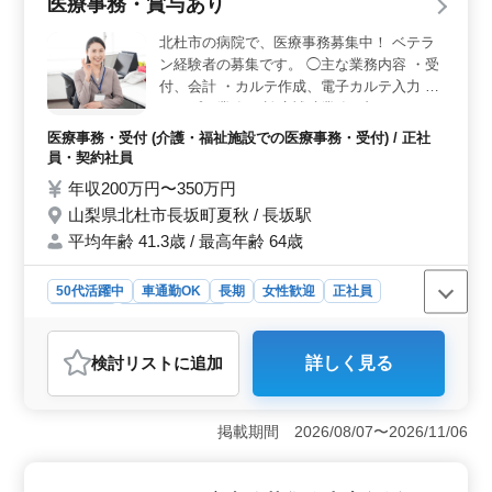
医療事務・賞与あり
活躍できます。 ＜通勤＋待遇充実＞ 無料駐車場を
完備しており、マイカー通勤が可能なため通勤しやすい
北杜市の病院で、医療事務募集中！ ベテラ
環境です。社会保険など福利厚生も整っており、安心し
ン経験者の募集です。 ◯主な業務内容 ・受
て長く働ける環境です。
付、会計 ・カルテ作成、電子カルテ入力 ・
レセプト業務 ・診療補助業務 ブランク
OK！お気軽にご応募ください！ ※マイカー
医療事務・受付 (介護・福祉施設での医療事務・受付) / 正社
通勤可能 ※賞与あり 今まで培ってきたスキ
員・契約社員
ルを発揮して頂ける方、ぜひご応募くださ
年収200万円〜350万円
い！
山梨県北杜市長坂町夏秋 / 長坂駅
平均年齢 41.3歳 / 最高年齢 64歳
50代活躍中
車通勤OK
長期
女性歓迎
正社員
契約社員
医療事務・受付
おすすめポイント
検討リスト
に追加
詳しく見る
＜車通勤が可能で通勤の利便性あり＞ 北杜市の病院
で、マイカー通勤が可能なため、遠方からの通勤も快適
です。公共交通機関の時間を気にせず、自分のペースで
掲載期間 2026/08/07〜2026/11/06
出勤できます。駐車場も完備しており、通勤ストレスを
軽減できる環境です。 ＜50代以上も活躍する職場
＞ この職場では、50代以上の方も多く活躍していま