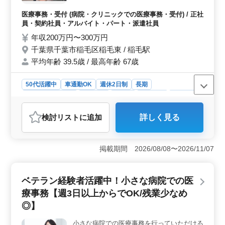
タ入力 ○カルテ作成 ○事務用品の管理等
◎40代50代のベテラン医療事務経験者活躍
医療事務・受付 (病院・クリニックでの医療事務・受付) / 正社
中 ◎正社員・パート・派遣社員の募集 ◎今
員・契約社員・アルバイト・パート・派遣社員
までの経験を活かせます。
年収200万円〜300万円
千葉県千葉市稲毛区稲毛東 / 稲毛駅
平均年齢 39.5歳 / 最高年齢 67歳
50代活躍中
車通勤OK
週休2日制
長期
残業なし・少なめ
女性歓迎
正社員
契約社員
派遣社員
アルバイト・パート
医療事務・受付
検討リスト
に追加
詳しく見る
おすすめポイント
＜医療事務のプロが輝く場＞ この求人は中高年の医療
事務経験者が活躍できる環境を提供しています。40代50
掲載期間 2026/08/08〜2026/11/07
代のベテランが多く、正社員・パート・派遣社員といっ
た柔軟な雇用形態が用意されています。 ＜専門スキ
ル向上のチャンス＞ 在宅診療専門診療所での医療事務
ベテラン経験者活躍中！小さな病院での医
業務を通じて、レセプト業務、来客・電話対応、データ
療事務【週3日以上からでOK/残業少なめ
入力、カルテ作成などのスキルが向上します。レセコン
入力実務経験者や医療事務経験者が求められており、こ
◎】
れまでの実績を発展させる環境が整っています。 ＜
働きやすい環境＞ 週5日勤務で、土日祝および年間休日
小さな病院での医療事務を行っていただける