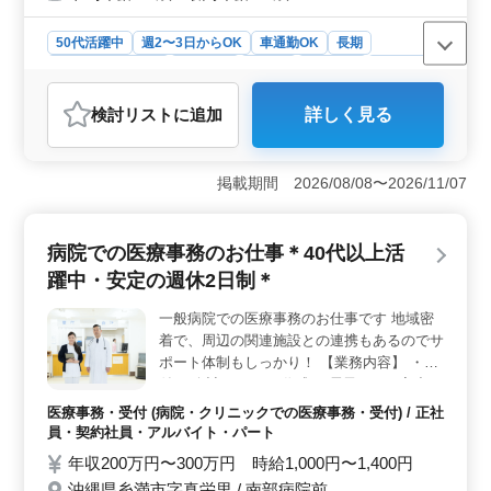
50代活躍中
週2〜3日からOK
車通勤OK
長期
残業なし・少なめ
女性歓迎
正社員
契約社員
派遣社員
アルバイト・パート
医療事務・受付
検討リスト
に追加
詳しく見る
おすすめポイント
＜安心のブランクサポート＞ クリニックでの医療事務
募集しています！ブランクのある方もしっかりサポート
掲載期間 2026/08/08〜2026/11/07
しています。週3日以上で働け、残業も少なめです。質の
高い医療環境で、ベテランの経験が活かせます。 ＜
シニア活躍の場＞ 40代以上の方歓迎しています！シニ
病院での医療事務のお仕事＊40代以上活
アが活躍中で、経験を生かして安心して働けるクリニッ
躍中・安定の週休2日制＊
クです。女性も多く、アットホームな雰囲気で仕事に取
り組むことができます。 ＜交通費充実＞ 車通勤OK
一般病院での医療事務のお仕事です 地域密
で、交通費は全額支給しています。通勤がラクラクで、
着で、周辺の関連施設との連携もあるのでサ
働く環境も整っています。給与条件も魅力的で、雇用・
労災・健康・厚生などの充実の福利厚生が待っていま
ポート体制もしっかり！ 【業務内容】 ・受
す。
付 ・会計 ・カルテ作成 ・電子カルテ入力
・レセプト作成 ・診療補助 等 ＊50代の方も
医療事務・受付 (病院・クリニックでの医療事務・受付) / 正社
活躍中！ ＊医療事務、医療秘書、病院受付
員・契約社員・アルバイト・パート
など今までの経験を活かせる！ 皆様のご応
年収200万円〜300万円 時給1,000円〜1,400円
募お待ちしております！
沖縄県糸満市字真栄里 / 南部病院前