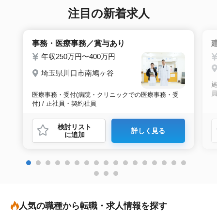
注目の新着求人
事務・医療事務／賞与あり
年収250万円〜400万円
埼玉県川口市南鳩ヶ谷
施
医療事務・受付(病院・クリニックでの医療事務・受
付) / 正社員・契約社員
検討リスト
詳しく見る
に追加
人気の職種から転職・求人情報を探す