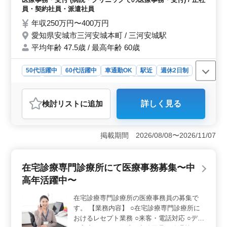
OK ＊無料駐車場あり ＊年間休日121日 ＊
期休暇も充実しており、ワークライフバランスを重視す
員・契約社員・派遣社員
50歳以上活躍中
る方に適した働き方が整っています。
年収250万円〜400万円
愛知県安城市三河安城本町 / 三河安城駅
平均年齢 47.5歳 / 最高年齢 60歳
50代活躍中
60代活躍中
車通勤OK
駅近
週休2日制
長期
残業なし・少なめ
女性歓迎
正社員
契約社員
派遣社員
医療事務・受付
検討リスト
に追加
詳しく見る
おすすめポイント
＜働きやすい環境＞ 年間休日121日、週休2日制でプラ
イベートも充実。残業が少なく、駅近で車通勤も可能で
掲載期間 2026/08/08〜2026/11/07
す。シニア世代も活躍中で、ブランクがある方も歓迎し
ます。 ＜充実の福利厚生＞ 賞与年2回、昇給制度あ
り、通勤手当や無料駐車場も完備。各種保険が完備され
在宅診療専門診療所にて医療事務募集〜中
ており、安定した勤務が可能です。 ＜アットホーム
高年活躍中〜
な職場＞ 少人数のクリニックで、アットホームな雰囲
気が魅力です。スタッフの平均年齢も高めで、年齢に関
在宅診療専門診療所の医療事務員の募集で
わらず活躍できる環境が整っています。
す。 【業務内容】 ○在宅診療専門診療所に
おけるレセプト業務 ○来客・電話対応 ○デー