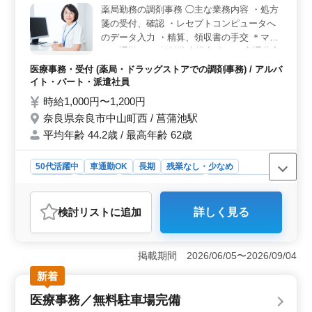
薬局勤務の調剤事務 ◯主な業務内容 ・処方
生が整っており、通勤負担を抑えながら働ける環境で
箋の受付、確認 ・レセプトコンピュータへ
す。経験を活かして安心して長く働ける職場です。
のデータ入力 ・精算、領収書の手交 ＊マイ
カー通勤OK（無料駐車場完備） ＊交通費実
費支給（上限なし） レセプトができる事務
医療事務・受付 (薬局・ドラッグストアでの調剤事務) / アルバ
員さんを募集します。 シニア世代が活躍し
イト・パート・派遣社員
ている薬局です。
時給1,000円〜1,200円
奈良県奈良市中山町西 / 菖蒲池駅
平均年齢 44.2歳 / 最高年齢 62歳
50代活躍中
車通勤OK
長期
残業なし・少なめ
女性歓迎
派遣社員
アルバイト・パート
医療事務・受付
おすすめポイント
検討リスト
に追加
詳しく見る
＜車通勤OKで通いやすい＞ マイカー通勤が可能で無料
駐車場も完備しており、通勤負担を抑えられる環境で
す。残業なしのため、無理なく安定した勤務を続けやす
掲載期間 2026/06/05〜2026/09/04
い職場です。 ＜調剤事務経験を活かせる＞ 処方箋
受付、データ入力、精算対応、レセプト業務などを担当
新着
します。これまでの調剤事務経験や診療報酬請求の知識
医療事務／無料駐車場完備
を活かして活躍できます。 ＜安心の待遇で長く働け