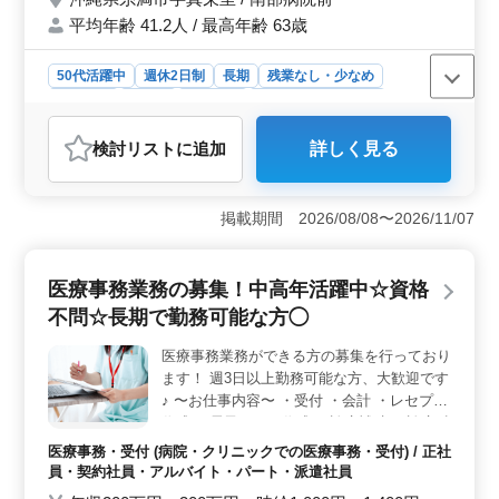
平均年齢 41.2人 / 最高年齢 63歳
50代活躍中
週休2日制
長期
残業なし・少なめ
女性歓迎
正社員
契約社員
アルバイト・パート
医療事務・受付
検討リスト
に追加
詳しく見る
おすすめポイント
＜安定の週休2日制での医療事務業務＞ 一般病院での医
療事務のお仕事です。受付業務や会計、カルテ作成、電
掲載期間 2026/08/08〜2026/11/07
子カルテ入力、レセプト作成など、幅広い業務に携わり
ます。地域密着の病院であり、周辺の関連施設との連携
も密接に行われています。経験豊富な方々のサポート体
医療事務業務の募集！中高年活躍中☆資格
制がしっかり整っており、安心して業務に取り組めま
不問☆長期で勤務可能な方◯
す。 ＜40代以上の方も活躍中！＞ 年齢に関係なく
活躍できる職場です。医療事務や医療秘書、病院受付な
医療事務業務ができる方の募集を行っており
どの経験をお持ちの方はもちろん、これから医療事務と
ます！ 週3日以上勤務可能な方、大歓迎です
してキャリアを築きたい方も歓迎されています。積極的
に経験を活かし、チームの一員として働くことができま
♪ 〜お仕事内容〜 ・受付 ・会計 ・レセプト
す。 ＜柔軟な勤務時間での働き方＞ 週5日勤務で、
作成 ・電子カルテ作成 ・診療補助 〜診療科
シフトは柔軟に設定されています。早朝から夜間までの
目〜 産婦人科 等 ＼ご応募お待ちしておりま
医療事務・受付 (病院・クリニックでの医療事務・受付) / 正社
時間帯から選択できるため、自分のライフスタイルに合
す／
員・契約社員・アルバイト・パート・派遣社員
わせた働き方が可能です。さらに、しっかりとした休憩