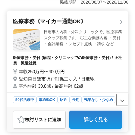
掲載期間 2026/08/07〜2026/11/06
間単位での有給休暇取得が可能です。また、マニュアル
やフォロー体制が整っており、安心して業務を行える環
境が整っています。 ＜安定した収入と充実した福利
医療事務《マイカー通勤OK》
厚生＞ 年2回の賞与があり、前年度実績で4ヶ月分支給
されています。長期的に安定して働ける環境が整ってお
日進市の内科・外科クリニックで、医療事務
り、福利厚生も充実しています。再雇用制度には年齢上
スタッフ募集です。 ◯主な業務内容 ・受付
限がなく、長く勤めたい方にとって魅力的な職場で
・会計業務 ・レセプト点検 ・請求 など ◇
す。 ＜快適な通勤と働きやすい環境＞ 車通勤が可
マイカー通勤可：無料駐車場あり ◇制服あ
能で、通勤が快適に行えます。残業は月に10時間程度と
り：無償貸与 ◇賞与2回 駅チカな上に、マ
少なめで、プライベートな時間を大切にできる職場環境
医療事務・受付 (病院・クリニックでの医療事務・受付) / 正社
です。ICT化が進んでおり、iPadを活用した効率的な業務
イカー通勤もOK！ 通勤手当もあります。
員・派遣社員
運営も魅力です。
自身に合った通勤方法を選択でき、業務に集
年収250万円〜400万円
中できます。
愛知県日進市折戸町孫三ヶ入 / 日進駅
平均年齢 39.8歳 / 最高年齢 62歳
50代活躍中
車通勤OK
駅近
長期
残業なし・少なめ
女性歓迎
正社員
派遣社員
医療事務・受付
おすすめポイント
検討リスト
に追加
詳しく見る
＜通勤の利便性と働きやすい環境＞ マイカー通勤が可
能で、無料駐車場も完備されています。駅からも通える