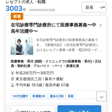
レセプトの求人・転職
3003
件
2026年08月09日更新
新着
在宅診療専門診療所にて医療事務募集〜中
高年活躍中〜
在宅診療専門診療所の医療事務員の募集で
す。 【業務内容】 ○在宅診療専門診療所に
おけるレセプト業務 ○来客・電話対応 ○デー
タ入力 ○カルテ作成 ○事務用品の管理等
◎40代50代のベテラン医療事務経験者優遇
医療事務・受付 (病院・クリニックでの医療事務・受付) / 正社
◎正社員・パート・派遣社員の募集 ◎今ま
員・契約社員・アルバイト・パート・派遣社員
での経験を活かせます。
年収200万円〜300万円
東京都港区三田 / 麻布十番駅
平均年齢 39.5歳 / 最高年齢 67歳
50代活躍中
車通勤OK
週休2日制
長期
残業なし・少なめ
女性歓迎
正社員
契約社員
派遣社員
アルバイト・パート
医療事務・受付