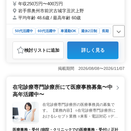
囲気の職場で、少人数での勤務が可能です。
年収250万円〜400万円
岩手県奥州市前沢古城字丑沢上野
平均年齢 48.6歳 / 最高年齢 60歳
50代活躍中
60代活躍中
車通勤OK
週休2日制
長期
残業なし・少なめ
女性歓迎
正社員
契約社員
医療事務・受付
検討リスト
に追加
詳しく見る
おすすめポイント
＜福利厚生と勤務条件＞ 賞与が年2回支給され、昇給制
度もあります。週休2日制で年間休日117日、残業なしま
掲載期間 2026/08/08〜2026/11/07
たは少なめで、プライベートも充実できます。車通勤OK
で無料駐車場完備です。 ＜ブランク歓迎と年齢層
＞ ブランクのある方も歓迎されており、シニア世代の
在宅診療専門診療所にて医療事務募集〜中
方が活躍しています。経験が浅い方や転職に不安がある
高年活躍中〜
方でも安心して働ける環境です。 ＜業務内容と資格
＞ 医療事務の業務が中心で、受付・会計、カルテ作成
在宅診療専門診療所の医療事務員の募集で
などを担当します。診療報酬請求経験があれば応募可能
す。 【業務内容】 ○在宅診療専門診療所に
で、必要資格は不問です。
おけるレセプト業務 ○来客・電話対応 ○デー
タ入力 ○カルテ作成 ○事務用品の管理等
◎40代50代のベテラン医療事務経験者優遇
医療事務・受付 (病院・クリニックでの医療事務・受付) / 正社