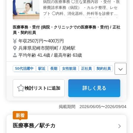
病院の医療事務 ◯主な業務内容 ・受付 ・医
可能で通いやすく、交通費支給により通勤負担を抑えら
療費請求事務（病院） ・カルテ整理、レセ
れる環境です。賞与や社会保険など福利厚生も整ってお
プト ◯内科、消化器科、外科等を診療する
り、安心して長く働ける環境です。
病院です。 ＊駅チカ ＊交通費実費支給（上
限なし） ＊賞与あり これまで積み上げた力
医療事務・受付 (病院・クリニックでの医療事務・受付) / 正社
をフルに発揮できます。 ぜひ一度面接にい
員・契約社員
らしてください。
年収250万円〜400万円
兵庫県尼崎市開明町 / 尼崎駅
平均年齢 41.4歳 / 最高年齢 63歳
50代活躍中
駅近
長期
女性歓迎
正社員
契約社員
医療事務・受付
おすすめポイント
検討リスト
に追加
詳しく見る
＜休日充実で無理なく勤務＞ 駅チカで通いやすく、年
間休日122日・土日祝休みの環境が魅力です。年末年始休
暇もあり、プライベートの時間を確保しながら働けるた
掲載期間 2026/06/05〜2026/09/04
め、長く続けやすい職場です。 ＜調剤経験を活かせ
る＞ 受付や会計、検品、レセプト業務など調剤薬局事
新着
務全般を担当します。これまで培った診療報酬請求の経
医療事務／駅チカ
験を活かし、ブランクがある方もスキルを発揮できる仕
事です。 ＜通勤便利＋安心待遇＞ 車通勤が可能で