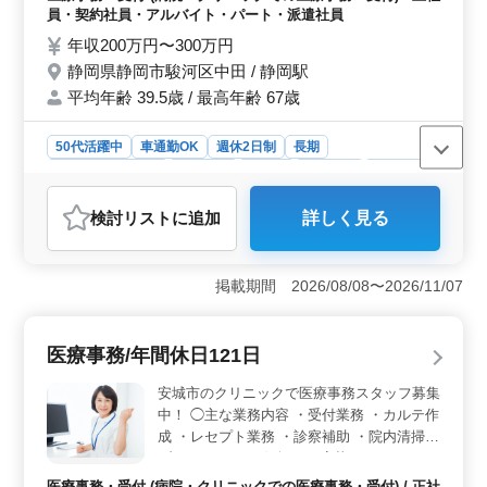
◎正社員・パート・派遣社員の募集 ◎今ま
員・契約社員・アルバイト・パート・派遣社員
での経験を活かせます。
年収200万円〜300万円
静岡県静岡市駿河区中田 / 静岡駅
平均年齢 39.5歳 / 最高年齢 67歳
50代活躍中
車通勤OK
週休2日制
長期
残業なし・少なめ
女性歓迎
正社員
契約社員
派遣社員
アルバイト・パート
医療事務・受付
検討リスト
に追加
詳しく見る
おすすめポイント
＜中高年に優しい医療事務の職場＞ この求人は中高年
層が活躍できる医療事務のポジションを提供していま
掲載期間 2026/08/08〜2026/11/07
す。40代50代のベテラン医療事務経験者を歓迎し、正社
員・パート・派遣社員といった雇用形態も柔軟に対応し
ています。 ＜医療事務のプロとしてのスキルアップ
医療事務/年間休日121日
＞ 在宅診療専門診療所での医療事務業務を通じて、レ
セプト業務や来客・電話対応、データ入力、カルテ作成
安城市のクリニックで医療事務スタッフ募集
など、多岐にわたるスキルが磨かれます。レセコン入力
中！ ◯主な業務内容 ・受付業務 ・カルテ作
実務経験者や医療事務経験者が求められており、これま
成 ・レセプト業務 ・診察補助 ・院内清掃
での経験が存分に活かせる環境です。 ＜働きやすい
ブランクOK！お気軽にご応募ください！ ＊
労働条件＞ 週5日勤務で、土日祝および年間休日が120
賞与あり ＊昇給制度あり ＊駅チカ ＊車通勤
日以上確保されています。夏季や年末年始、GWなどの長
医療事務・受付 (病院・クリニックでの医療事務・受付) / 正社