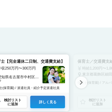
育士【完全週休二日制、交通費支給】
保育士／交通費支
年収250万円〜300万円
時給1,200円〜1,8
東京都葛飾区細
愛知県名古屋市中村区名
駅
保育士(保育園) / ア
士(保育園) / 派遣社員・紹介予定派遣社員
検討リスト
検討リスト
詳しく見る
に追加
に追加