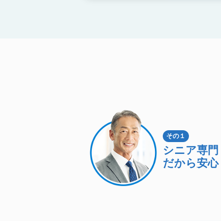
その１
シニア専門
だから安心