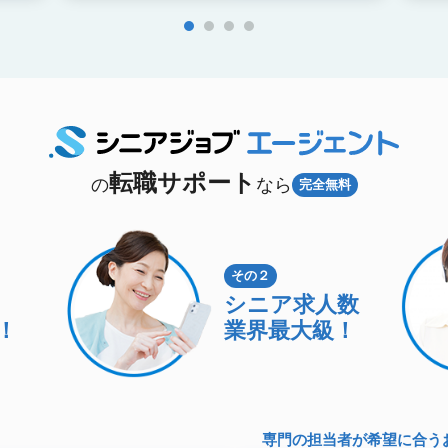
転職サポート
の
なら
完全無料
その２
シニア求人数
！
業界最大級！
専門の担当者が希望に合う