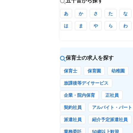
五十音から探す
あ
か
さ
た
な
は
ま
や
ら
わ
保育士の求人を探す
保育士
保育園
幼稚園
放課後等デイサービス
企業・院内保育
正社員
契約社員
アルバイト・パート
派遣社員
紹介予定派遣社員
業務委託
50歳以上歓迎