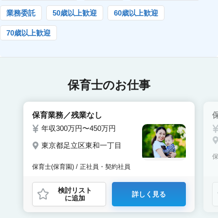
業務委託
50歳以上歓迎
60歳以上歓迎
70歳以上歓迎
保育士のお仕事
保育業務／残業なし
年収300万円〜450万円
東京都足立区東和一丁目
保
保育士(保育園) / 正社員・契約社員
検討リスト
詳しく見る
に追加