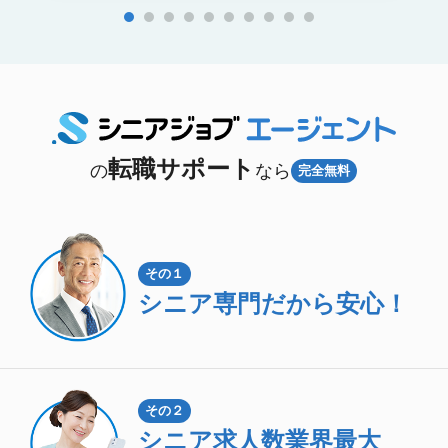
転職サポート
の
なら
完全無料
その１
シニア専門
だから安心！
その２
シニア求人数
業界最大