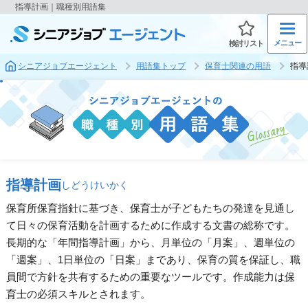
指導計画｜職種別用語集
メニュー
検討リスト
シニアジョブエージェント
用語集トップ
保育士関連の用語
指導
指導計画
しどうけいかく
保育所保育指針
に基づき、
保育士
が子どもたちの発達を見通し
て日々の保育活動を計画するために作成する文書の総称です。
長期的な「年間指導計画」から、月単位の「月案」、週単位の
「週案」、1日単位の「日案」まであり、保育の質を保証し、職
員間で方針を共有するための重要なツールです。作成能力は
保
育士
の必須スキルとされます。