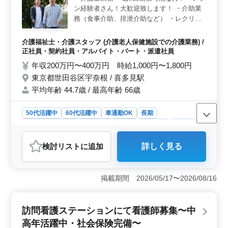
の時間も大切にできます。 ＜充実の福利厚生＞ 通
ン経験者さん！大歓迎致します！ ・介助業
勤手当は全額支給され、賞与も年2回支給されます。さら
務（食事介助、排泄介助など） ・レクリエ
に、雇用・労災・健康・厚生の福利厚生が整っており、
ーション ・リハビリテーションサポート ・
安心して働ける環境が整っています。働きながら自己成
書類作成、書類整理 ・サービス利用者の家
介護福祉士・介護スタッフ (介護老人保健施設での介護業務) /
長を促進し、充実感のあるキャリアを築けることでしょ
族との相談、助言 等 ＊ポイント ・車通勤可
正社員・契約社員・アルバイト・パート・派遣社員
う。
能(マイカー通勤可能) プライベート時間たっ
年収200万円〜400万円 時給1,000円〜1,800円
ぷり作れます！ 皆様のご応募お待ちしてお
東京都世田谷区宇奈根 / 喜多見駅
ります！
平均年齢 44.7歳 / 最高年齢 66歳
50代活躍中
60代活躍中
車通勤OK
長期
残業なし・少なめ
女性歓迎
正社員
契約社員
派遣社員
アルバイト・パート
介護福祉士・介護スタッフ
検討リスト
に追加
詳しく見る
おすすめポイント
＜通勤の便利さ＞ 東京都世田谷区の施設で、喜多見駅
からアクセス可能。マイカー通勤もできるため、通勤が
掲載期間 2026/05/17〜2026/08/16
非常に便利です。都心に近く、多様な通勤方法が可能な
のは大きな魅力です。 ＜勤務体系の柔軟性＞ 正社
員、契約社員、アルバイト、パート、派遣社員と多様な
訪問看護ステーションにて看護師募集〜中
雇用形態があります。週3〜5日の勤務で、自分のライフ
高年活躍中・社会保険完備〜
スタイルに合わせた働き方が選べます。 ＜充実した