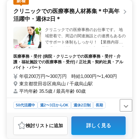
新着
ビルから保育園まで幅広い案件に携われます。経験豊富
クリニックでの医療事務人材募集＊中高年
な方を求めており、建築施工管理技士や建築士の資格と
実務経験が必要です。 ＜勤務条件と給与＞ 場所は
活躍中・週休2日＊
世田谷区上用賀で、車通勤も可です。週5〜6日の勤務
で、月収は35万円から55万円、交通費支給や社会保険完
クリニックでの医療事務のお仕事です。 地
備があります。勤務時間は8:00〜18:00で、休憩時間は90
域密着で、周辺の関連施設との連携もあるの
分あります。時間外勤務もありますので、柔軟な対応が
でサポート体制もしっかり！ 【業務内容】
必要です。 ＜企業情報と年齢層＞ 企業は建築工事
・受付 ・会計 ・カルテ作成 ・電子カルテ入
から不動産業務まで幅広く展開しており、従業員の平均
力 ・レセプト作成 ・診療補助 等 ＊50代の
医療事務・受付 (病院・クリニックでの医療事務・受付・介
年齢は47.8歳。60歳以上のベテランスタッフも在籍して
方も活躍中！ ＊医療事務、医療秘書、病院
護・福祉施設での医療事務・受付) / 正社員・契約社員・アル
います。男性8：女性2の比率で、禁煙環境です。
受付など今までの経験を活かせる！ 皆様の
バイト・パート
ご応募お待ちしております！
年収200万円〜300万円 時給1,000円〜1,400円
東京都世田谷区南烏山 / 千歳烏山駅
平均年齢 35.5歳 / 最高年齢 60歳
50代活躍中
週2〜3日からOK
週休2日制
長期
残業なし・少なめ
女性歓迎
正社員
契約社員
アルバイト・パート
医療事務・受付
検討リスト
に追加
詳しく見る
おすすめポイント
＜安定した医療事務のお仕事＞ 東京都世田谷区南烏山