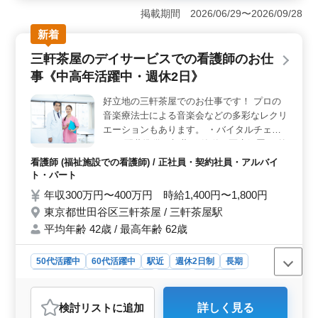
に位置するクリニックでは、医療事務の人材を積極的に
掲載期間 2026/06/29〜2026/09/28
募集しています。これまでの経験を活かしながら、クリ
新着
ニックでの医療事務のお仕事に携わりませんか？中高年
の方も多数活躍中で、週休2日制で働きやすい環境で
三軒茶屋のデイサービスでの看護師のお仕
す。 ＜充実の業務内容＞ 受付、会計、カルテ作
事《中高年活躍中・週休2日》
成、電子カルテ入力、レセプト作成、診療補助など、医
療事務全般をお願いします。地域密着型のクリニックな
好立地の三軒茶屋でのお仕事です！ プロの
ので、周辺の関連施設との連携も密接で、患者さんへの
音楽療法士による音楽会などの多彩なレクリ
サポート体制がしっかりしています。 ＜経験を活か
せる環境＞ 医療事務、医療秘書、病院受付などの経験
エーションもあります。 ・バイタルチェッ
をお持ちの方はもちろん、50代の方も多数活躍していま
ク ・配薬準備、与薬 ・簡単な医療処置 ・外
す。クリニック運営の経験豊富な方も歓迎します。給与
出の付き添い ・介護職員への医療に関する
看護師 (福祉施設での看護師) / 正社員・契約社員・アルバイ
面や待遇面も充実しており、安定して長く働ける環境で
指導 ・食事、排泄補助 ・入浴の介助 ・ベッ
ト・パート
す。
ドメイキング ・インフルエンザ発生の予
年収300万円〜400万円 時給1,400円〜1,800円
防、蔓延の防止 ・感染性胃腸炎など感染症
東京都世田谷区三軒茶屋 / 三軒茶屋駅
発生の予防、蔓延の防止 ・吸引、呼吸器ケ
平均年齢 42歳 / 最高年齢 62歳
ア ・レクリエーションの補助 50歳以上のベ
テラン新規採用実績あり 週休2日、夜勤なし
で、ワークライフバランス重視の働き方もで
50代活躍中
60代活躍中
駅近
週休2日制
長期
きます。 ぜひ今までの経験を生かしてくだ
残業なし・少なめ
女性歓迎
正社員
契約社員
さい。 ＊大型連休も取得しやすい環境 ＊50
アルバイト・パート
看護師
代歓迎 ＊夜勤無し・残業少なめの求人です
検討リスト
に追加
詳しく見る
おすすめポイント