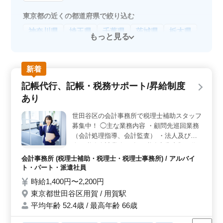
東京都の近くの都道府県で絞り込む
神奈川県
埼玉県
千葉県
茨城県
栃木県
もっと見る
新着
記帳代行、記帳・税務サポート/昇給制度
あり
世田谷区の会計事務所で税理士補助スタッフ
募集中！ ◯主な業務内容 ・顧問先巡回業務
（会計処理指導、会計監査） ・法人及び個
人の税務会計業務 ・各種税務申告書類の作
成及び税務相談業務 ・会社設立、事業承継
会計事務所 (税理士補助・税理士・税理士事務所) / アルバイ
等のサポート ・相続対策～相続税申告業務
ト・パート・派遣社員
・経営アドバイス 現在50歳以上も活躍して
時給1,400円〜2,200円
いる企業です。 ぜひ今までの経験を活かし
東京都世田谷区用賀 / 用賀駅
て頂ける方のご応募お待ちしております。
平均年齢 52.4歳 / 最高年齢 66歳
＊賞与制度あり ＊昇給制度あり ＊駅チカ ＊
50歳以上活躍中 ＊60歳以上活躍中