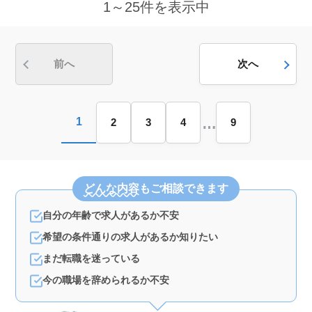
1～25件を表示中
当＞ 時給1,200円〜1,300円で、実費支給の交通費。雇
用・労災・健康・厚生の福利厚生も整備。月平均10時間
の残業が少なめで、休日もしっかり確保できるワークラ
イフバランスを重視した職場です。
前へ
次へ
…
1
2
3
4
9
どんな内容
もご相談できます
自分の年齢で求人があるか不安
希望の条件通りの求人があるか知りたい
まだ転職を迷っている
今の職場を辞められるか不安