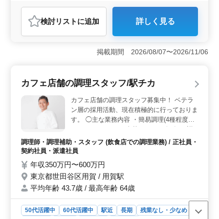
おすすめポイント
検討リスト
に追加
詳しく見る
＜駅近・中高年活躍中＞ 駅から徒歩2分の好立地で、50
代〜の経験者が活躍中の事務所です。自己計算や税務相
談など幅広い業務を担当可能。 ＜充実した業務内容
掲載期間 2026/08/07〜2026/11/06
＞ 会計業務全般に携わっていただきます。顧問先への
訪問や各種申告書作成、会計ソフト入力など、幅広い業
務を担当し、経験がさらに積める環境。 ＜資格保有
カフェ店舗の調理スタッフ/駅チカ
者優遇＞ 税理士資格保有者、特に相続税対応経験者歓
迎。給与や福利厚生も充実。安定した雇用環境で長く勤
カフェ店舗の調理スタッフ募集中！ ベテラ
務できます。
ン層の採用活動、現在積極的に行っておりま
す。 ◯主な業務内容 ・簡易調理(4種程度の
セットメニュー) ・喫茶メニュー(軽食)の調
理 ・発注 ・シフト管理等 調理師免許をお持
調理師・調理補助・スタッフ (飲食店での調理業務) / 正社員・
ちの方優遇します。 現在50歳以上のベテラ
契約社員・派遣社員
ン料理人も活躍中。 今までの経験を活かし
年収350万円〜600万円
て、厨房で活躍してみませんか？
東京都世田谷区用賀 / 用賀駅
平均年齢 43.7歳 / 最高年齢 64歳
50代活躍中
60代活躍中
駅近
長期
残業なし・少なめ