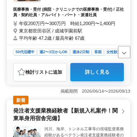
条件が揃っております。 まずはお気軽にお問い合わせ
の入力業務 ・レセプト作成 ・患者様対応 等
ください。
＊40代以上歓迎 ＊社会保険完備 ＊週2日〜
医療事務・受付 (病院・クリニックでの医療事務・受付) / 正社
OK ベテランのスタッフさん募集しておりま
員・契約社員・アルバイト・パート・派遣社員
す、お気軽にご応募下さい！
年収200万円〜300万円 時給1,200円〜1,400円
東京都世田谷区 / 成城学園前駅
平均年齢 47.2歳 / 最高年齢 67歳
50代活躍中
週2〜3日からOK
週休2日制
長期
女性歓迎
正社員
契約社員
派遣社員
アルバイト・パート
医療事務・受付
検討リスト
に追加
詳しく見る
おすすめポイント
＜派遣歓迎・柔軟な勤務日数相談＞ 世田谷区のクリニ
ックでの医療事務募集です。週2日以上の勤務が可能であ
掲載期間 2026/06/14〜2026/09/13
り、派遣社員も歓迎されています。また、勤務日数に関
新着
しては柔軟に相談ができますので、自分のライフスタイ
ルに合わせて働くことができます。 ＜充実の業務内
発注者支援業務経験者【新規入札案件！関
容＞ 処方箋の受付入力やレセプトの作成、患者様への
東単身用宿舎完備】
対応など、医療事務業務全般に携わることができます。
経験者を歓迎し、ベテランのスタッフも募集していま
河川、海岸、トンネル工事等の現場監督業務
す。年齢や経験に関係なく、積極的に応募してくださ
経験があるベテラン発注者支援業務経験者の
い。 ＜働きやすい環境＞ 世田谷区成城に位置し、