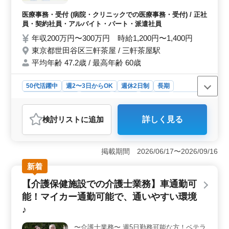
内容》 ・受付、会計、電話対応 ・カルテ、
レセプト作成 ・診療補助業務 等 《特徴等》
医療事務・受付 (病院・クリニックでの医療事務・受付) / 正社
＊50代も活躍中 ＊交通費全額支給あり ＊整
員・契約社員・アルバイト・パート・派遣社員
形外科での経験者優遇 増員の為、ご経験者
年収200万円〜300万円 時給1,200円〜1,400円
様を年齢問わず募集中です。 皆様のご応
東京都世田谷区三軒茶屋 / 三軒茶屋駅
募、お待ちしております。
平均年齢 47.2歳 / 最高年齢 60歳
50代活躍中
週2〜3日からOK
週休2日制
長期
残業なし・少なめ
女性歓迎
正社員
契約社員
派遣社員
アルバイト・パート
医療事務・受付
検討リスト
に追加
詳しく見る
おすすめポイント
＜シニア層活躍と経験者優遇＞ 当クリニックでは、50
代の方々が積極的に活躍しており、整形外科での経験を
掲載期間 2026/06/17〜2026/09/16
お持ちの方は特に歓迎しています。医療事務の経験があ
新着
れば、年齢に関係なく、どなたでもご応募いただけま
す。経験者には特に働きやすい環境をご提供していま
【介護保健施設での介護士業務】車通勤可
す。 ＜働きやすい環境＞ 週2〜3日からの勤務も可
能！マイカー通勤可能で、通いやすい環境
能で、週休2日制を採用しています。残業は少なめで、ワ
ークライフバランスを保ちながら働けます。また、シフ
♪
ト制の休暇もあり、プライベートの予定も立てやすい環
境です。さらに、土曜日は午後にはお休みなので、週末
〜介護士業務〜 週5日勤務可能な方！ベテラ