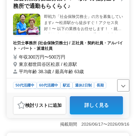
務所で通勤もらくらく♪
ありキャリアアップが期待できます。シニア層の経験を
活かして、新しい挑戦にチャンスです。 ＜安心の給
即戦力「社会保険労務士」の方を募集してい
与体系＞ 年収350万円〜480万円、時給1400円〜1900
ます♪ 〜松原駅から徒歩すぐ！アクセス良
円になっており、交通手当も実費支給で、働きながら安
心してキャリアを築いていける環境です。週休2日制や長
好！〜 以下の業務をお任せします！ ・就業
期の残業は少なめで、ワークライフバランスを重視して
規則作成 ・労働・社会保険手続 ・助成金の
います。
支給申請 ・電子申請 ・クライアント様への
社労士事務所 (社会保険労務士) / 正社員・契約社員・アルバイ
ヒアリング ・クライアント様の情報の入力
ト・パート・派遣社員
・電話対応 等 ーーー備考ーーー ・社会保険
年収300万円〜500万円
完備 ・交通費：実費支給 実務経験豊富な
東京都世田谷区松原 / 松原駅
50,60代のベテランさん募集中！ 社労士業務
平均年齢 38.3歳 / 最高年齢 63歳
でお探し中の方、ぜひお問い合わせください
♪
50代活躍中
60代活躍中
駅近
週休2日制
長期
女性歓迎
正社員
契約社員
派遣社員
アルバイト・パート
社労士事務所
検討リスト
に追加
詳しく見る
おすすめポイント
＜駅チカで通勤快適＞ 松原駅から徒歩すぐの好立地に
事務所があります。通勤時間を短縮し、仕事とプライベ
掲載期間 2026/06/17〜2026/09/16
ートのバランスを大切にできます。また、駅周辺には飲
食店や商業施設も充実しており、生活面でも便利で