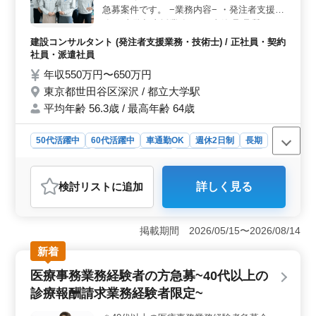
成城学園前駅からのアクセスも良好です。社会保険完備
急募案件です。 −業務内容− ・発注者支援業
や通勤手当の支給など、働きやすい環境が整っていま
務(工事監督支援業務) ・工事管理(品質・工
す。また、シフト制や変形労働時間制を導入しており、
程・安全)、施工計画 ・現場での打ち合わせ
建設コンサルタント (発注者支援業務・技術士) / 正社員・契約
柔軟な働き方が可能です。
・資料作成業務 等 ・積算、資材発注 ・竣工
社員・派遣社員
図書作成、CADによる図面修正 中高年、シ
年収550万円〜650万円
ニア層人材急募（50〜60代の技術士活躍
東京都世田谷区深沢 / 都立大学駅
中） ＊備考＊ 交通費支給 単身赴任宿舎完備
平均年齢 56.3歳 / 最高年齢 64歳
社用車支給
50代活躍中
60代活躍中
車通勤OK
週休2日制
長期
寮・社宅あり
女性歓迎
正社員
契約社員
派遣社員
建設コンサルタント
検討リスト
に追加
詳しく見る
おすすめポイント
＜関東での発注者支援業務募集！＞ この求人は、東京
都世田谷区深沢での新規入札案件の発注者支援業務を募
掲載期間 2026/05/15〜2026/08/14
集しています。河川、海岸、トンネル工事等の現場監督
新着
業務経験があるベテランの方々を求めています。都立大
学駅からのアクセスが便利で、車通勤も可能です。
医療事務業務経験者の方急募~40代以上の
＜魅力的な勤務条件＞ 勤務場所は深沢で、都立大学駅
診療報酬請求業務経験者限定~
からも徒歩圏内です。また、単身用の宿舎が完備されて
おり、関東エリアでの勤務に適した環境が整っていま