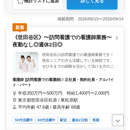
検討リスト
に追加
詳しく見る
おすすめポイント
＜駅チカの快適な職場環境＞ 用賀駅から徒歩1分という
抜群の立地条件に位置するデンタルクリニックでは、中
掲載期間 2026/06/15〜2026/09/14
高年の経験豊富な歯科医師が活躍しています。この理想
新着
的な立地は、患者の利便性を高め、地域社会に貢献して
います。駅から近いため、通勤にかかる時間を最小限に
《世田谷区》〜訪問看護での看護師業務〜
抑え、仕事とプライベートのバランスを取りやすくして
夜勤なし◎週休2日◎
います。 ＜幅広い診療科目と最新の設備＞ クリニ
ックでは、インプラント、歯周病治療、美容治療、ホワ
世田谷区の訪問看護での看護師業務です！
イトニングなど、患者の多様なニーズに応えるために幅
現在シニアの方も活躍している病院です。
広い診療科目を提供しています。さらに、最新のマイク
ロスコープを使用し、精密で高品質な治療を行っていま
ぜひ今までの経験を活かして頂ける方のご応
す。これにより、患者の満足度を高め、信頼を築いてい
募お待ちしております。 【業務内容】 ・家
ます。 ＜働きやすさを重視した環境＞ クリニック
族の支援・相談 ・バイタルチェック ・カテ
看護師 (訪問看護での看護師) / 正社員・契約社員・アルバイ
では、週休2日制や残業の少ない長期勤務といった働きや
ーテル交換やケア ・点滴 ・インシュリン注
ト・パート
すい環境が整っています。また、社会保険が完備されて
射 ・服薬指導 ・褥瘡（床ずれ）の予防 ・認
年収350万円〜500万円 時給1,400円〜2,000円
いるため、安心して働くことができます。明るく笑顔で
知症と精神疾患のケア ・医療機器の管理・
接することができる方や、思いやりを持って接すること
東京都世田谷区松原 / 東松原駅
指導 ・ターミナルケア ＊中高年活躍中 ＊社
ができる方の積極的なご応募をお待ちしています。
平均年齢 47.6歳 / 最高年齢 68歳
会保険完備 ＊経験者優遇 ＊駅近 ＊週休2日
＊夜勤なし
50代活躍中
60代活躍中
駅近
週休2日制
長期
残業なし・少なめ
女性歓迎
正社員
契約社員