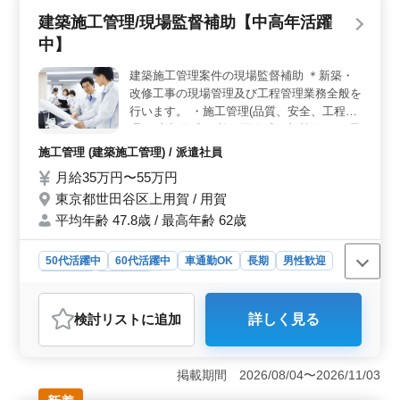
す。 ＜業務内容＞ 就業規則作成や労働・社会保険
建築施工管理/現場監督補助【中高年活躍
手続きなど、幅広い業務を担当しています。実務経験豊
中】
富な方には、さらなるスキルアップの機会が豊富にあり
ます。また、社労士業務に関する最新の情報や法改正に
建築施工管理案件の現場監督補助 ＊新築・
も敏感に対応し、専門性を高めていける環境です。
改修工事の現場管理及び工程管理業務全般を
＜ベテラン社労士歓迎＞ 50代や60代のベテラン社労士
を積極採用中です。長年培ってきた経験と知識を活か
行います。 ・施工管理(品質、安全、工程管
し、新たなステージで活躍できる場を提供します。チー
理)、書類作成 ・施工図作成・加筆修正 ・予
ム全体で切磋琢磨し、共に成長していける環境をご用意
算、見積もり/積算業務 ・取引先との打ち合
施工管理 (建築施工管理) / 派遣社員
していますので、ぜひご応募ください。
わせや外注業者への発注、指導などの業務
月給35万円〜55万円
・職人手配、下請け業者打ち合わせ ・その
東京都世田谷区上用賀 / 用賀
他建築工事に関する付随業務を行います。
案件：オフィスビル、マンション、商業施
平均年齢 47.8歳 / 最高年齢 62歳
設、店舗、学校、保育園等 施工管理実務経
験がある人はぜひご応募ください。 資格
50代活躍中
60代活躍中
車通勤OK
長期
男性歓迎
者、経験者の募集になります。 5,60代ベテ
派遣社員
施工管理
ラン人材多数活躍中
おすすめポイント
検討リスト
に追加
詳しく見る
＜多彩な建築施工管理の補助業務＞ この募集は建築施
工管理案件で、新築・改修工事の現場管理や工程管理を
行います。品質、安全、工程管理を含む施工管理や書類
掲載期間 2026/08/04〜2026/11/03
作成、施工図作成・修正、予算や見積もり業務、下請け
業者打ち合わせなど、多岐にわたる業務です。オフィス