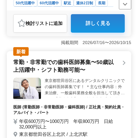
50代活躍中
60代活躍中
駅近
週休2日制
長期
女性歓迎
派遣社員
アルバイト・パート
会計事務所
おすすめポイント
検討リスト
に追加
詳しく見る
＜経験を活かして働ける環境＞ 会計事務所での経験が必
須ですが、年数は問われないため、幅広いキャリアの方
が応募可能です。現在シニア世代のスタッフも多く活躍
掲載期間 2026/07/16〜2026/10/15
しており、特にベテラン層の方が働きやすい環境が整っ
ています。 ＜充実したワークライフバランス＞ 駅近
新着
くの職場で、アクセスの良さが魅力。週3～5日勤務で、
常勤・非常勤での歯科医師募集〜50歳以
土日祝休みの週休2日制を採用しており、長期で安定した
働き方ができます。夏季や年末年始の休暇もあり、プラ
上活躍中・シフト勤務可能〜
イベートとの両立が可能です。 ＜昇給・賞与でやり
がいアップ＞ 時給は高水準で、昇給制度も整っていま
東京都世田谷区にあるデンタルクリニックで
す。さらに賞与もあるため、努力がしっかりと評価さ
の歯科医師募集です！ ＊主な仕事内容：外
れ、長期的に収入アップが見込めます。
来治療、一般歯科業務全般を担当して頂きま
す☆ 【業務内容】 保険診療中心 ◎歯列矯正
◎歯科検診 ◎口の中全般の診療、治療 ◎歯
医師 (常勤医師・非常勤医師・歯科医師) / 正社員・契約社員・
や歯周病の治療 ◎予防歯科 ◎口腔ケアや審
アルバイト・パート
美歯科 ＊訪問診療なし(一部ある場合もござ
年収600万円〜1000万円 年収800万円 日給
います) ＊勤務日相談可能（その他備考） ＊
32,000円以上
50代、60代歓迎 ＊女医歓迎 ＊自費診療経験
東京都世田谷区上北沢 / 上北沢駅
者、インプラント経験者も歓迎 ＊交通費全