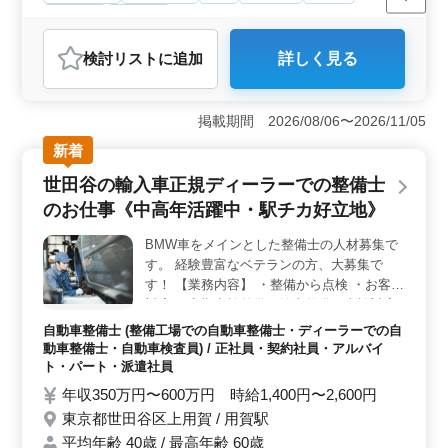
いのある仕事です。特に、調理師免許をお持ちの方は優
契約社員
施工管理
遇されるため、専門資格を活かして働けるチャンスがあ
おすすめポイント
ります。ベテラン層の採用を積極的に行っているため、
検討リスト
に追加
詳しく見る
経験豊富な方には最適な職場環境です。
＜専門知識を活かすチャンス＞ 都市土木工事案件に特
化し、道路、河川、上下水道、橋梁などの施工管理業務
を担当します。豊富な経験を持つ方々が求められてお
掲載期間 2026/08/06〜2026/11/05
り、50代以上の方々の経験が大歓迎です。専門知識を活
かし、都市インフラの発展に貢献しましょう。 ＜給
新着
与や福利厚生の充実＞ 年収450万円〜600万円の魅力的
世田谷の輸入車正規ディーラーでの整備士
な給与に加え、交通費は全額支給されます。昇給制度や
資格手当もあり、働きながらスキルアップが期待できま
のお仕事《中高年活躍中・駅チカ好立地》
す。安心して働ける環境が整っています。 ＜働きや
すい環境＞ 週5~6日の勤務で、日祝はしっかり休むこと
BMW車をメインとした整備士の人材募集で
ができます。さらに、隔週で土曜日もお休みという工夫
す。 経験豊富なベテランの方、大募集で
があります。就業時間は08:30～17:30で、月平均20時間
す！ 【業務内容】 ・整備から点検 ・お客様
程度の残業が見込まれます。禁煙環境であり、健康を大
対応 ・定期点検整備、納車整備、車検対応
切にしながら働ける環境です。
・部品の交換・取り付け・補修 ・トラブル
自動車整備士 (整備工場での自動車整備士・ディーラーでの自
シューティング時の整備業務全般 ※50代以
動車整備士・自動車検査員) / 正社員・契約社員・アルバイ
上積極採用中 ※駅チカ立地
ト・パート・派遣社員
年収350万円〜600万円 時給1,400円〜2,600円
東京都世田谷区上用賀 / 用賀駅
平均年齢 40歳 / 最高年齢 60歳