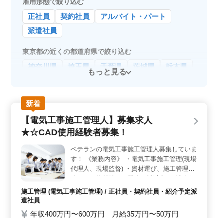
雇用形態で絞り込む
正社員
契約社員
アルバイト・パート
派遣社員
東京都の近くの都道府県で絞り込む
神奈川県
埼玉県
千葉県
茨城県
栃木県
もっと見る
新着
【電気工事施工管理人】募集求人
★☆CAD使用経験者募集！
ベテランの電気工事施工管理人募集していま
す！ 《業務内容》 ・電気工事施工管理(現場
代理人、現場監督) ・資材運び、施工管理業
務、その他付随する業務 《備考》 ・社会保
険完備 ・交通費 ：全額支給 ・使用CAD：
施工管理 (電気工事施工管理) / 正社員・契約社員・紹介予定派
CADWELLTfas、AUTOCAD ・車通勤可能
遣社員
◯2級電気工事施工管理技士以上、募集企業
年収400万円〜600万円 月給35万円〜50万円
です ◯電気工事施行管理経験20年以上、条