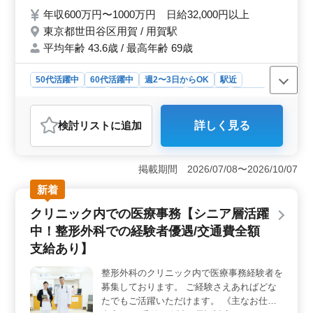
科 〈ポイント〉 週2日〜勤務可能！ 年間休
年収600万円〜1000万円 日給32,000円以上
日124日◎ 徒歩圏内で通勤ラクラク♪ 今まで
東京都世田谷区用賀 / 用賀駅
の経験を生かして、働きませんか？ 皆様か
平均年齢 43.6歳 / 最高年齢 69歳
らのご応募、お待ちしております！
50代活躍中
60代活躍中
週2〜3日からOK
駅近
週休2日制
長期
残業なし・少なめ
女性歓迎
正社員
契約社員
アルバイト・パート
医師
検討リスト
に追加
詳しく見る
おすすめポイント
＜便利なアクセスと快適な環境＞ 当クリニックは、駅
から徒歩2分の好立地に存在するので、通勤がラクラクで
掲載期間 2026/07/08〜2026/10/07
す。患者様の来院もスムーズで、働きやすく歯の治療に
新着
専念できる環境が整っています。 ＜多彩な診療項目
でスキル向上＞ 小児歯科から矯正歯科、ホワイトニン
クリニック内での医療事務【シニア層活躍
グまで多岐にわたる診療項目が自慢の施設です。ベテラ
中！整形外科での経験者優遇/交通費全額
ン歯科医師としてスキルアップし、地域の皆様に健康的
な生活を提供しましょう。 ＜働きやすい柔軟なシフ
支給あり】
ト制度＞ 週2日からの柔軟なシフトで、個々の都合に合
わせた働き方が実現。年間休日124日でリフレッシュし、
整形外科のクリニック内で医療事務経験者を
充実感あるライフスタイルを築けます。
募集しております。 ご経験さえあればどな
たでもご活躍いただけます。 《主なお仕事