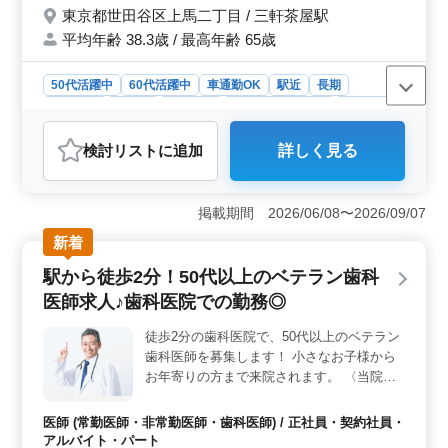
東京都世田谷区上馬二丁目 / 三軒茶屋駅
件面優遇！ お気軽にお問い合わせくださ
平均年齢 38.3歳 / 最高年齢 65歳
い。 ご応募お待ちしております！
50代活躍中
60代活躍中
車通勤OK
駅近
長期
女性歓迎
正社員
契約社員
紹介予定派遣社員
施工管理
おすすめポイント
検討リスト
に追加
詳しく見る
＜キャリアチャンス＞ CAD使用経験者を歓迎する募
集。20年以上の経験者は条件優遇しています。ベテラン
の方々が活躍できる環境で、積極的にシニア世代の方々
掲載期間 2026/06/08〜2026/09/07
を採用しています。新たな挑戦を求める方々にとって、
大きなキャリアチャンスとなるでしょう。 ＜業務内
新着
容＞ 電気工事施工管理業務に携わる。現場代理人や現
駅から徒歩2分！50代以上のベテラン歯科
場監督として、物流倉庫の新築案件を担当します。資材
運びや施工管理業務をはじめ、幅広い業務に携わること
医師求人♪歯科医院での勤務◎
ができます。経験を活かし、専門性を高めるチャンスも
豊富です。 ＜待遇＞ 社会保険完備や交通費全額支
徒歩2分の歯科医院で、50代以上のベテラン
給で安心して働ける環境です。CAD使用経験が活かせる
歯科医師を募集します！ 小さなお子様から
環境で、キャリアを築くことができます。車通勤可能な
お年寄りの方まで来院されます。 〈当院の
ので、通勤もストレスなく行うことが出来ます。仕事に
診療項目〉 ・小児歯科・予防歯科・インプ
集中できる環境が整っています。
ラント ・訪問歯科・超精密義歯・ホワイト
医師 (常勤医師・非常勤医師・歯科医師) / 正社員・契約社員・
ニング ・審美歯科・セレック治療・矯正歯
アルバイト・パート