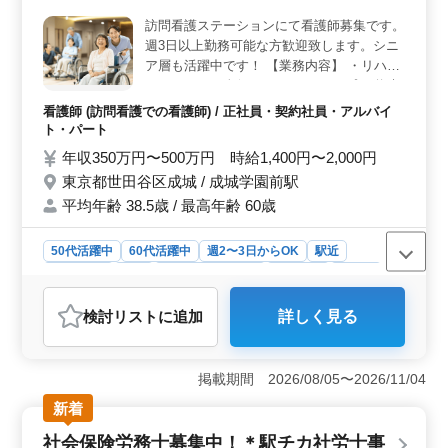
福利厚生＞ 通勤手当も実費支給されます。さらに、雇
訪問看護ステーションにて看護師募集です。
用、労災、健康、厚生の社会保険が完備されており、長
週3日以上勤務可能な方歓迎致します。シニ
期的に安定して働ける環境が整っています。
ア層も活躍中です！ 【業務内容】 ・リハビ
リテーション全般 ＊キャリアアップ ＊将来
性有り ＊経験者歓迎 ＊明るく活気がある職
看護師 (訪問看護での看護師) / 正社員・契約社員・アルバイ
場環境 皆様のご応募お待ちしております。
ト・パート
年収350万円〜500万円 時給1,400円〜2,000円
東京都世田谷区成城 / 成城学園前駅
平均年齢 38.5歳 / 最高年齢 60歳
50代活躍中
60代活躍中
週2〜3日からOK
駅近
週休2日制
長期
残業なし・少なめ
女性歓迎
正社員
契約社員
アルバイト・パート
看護師
検討リスト
に追加
詳しく見る
おすすめポイント
＜中高年看護師募集＞ 訪問看護ステーションでの看護
師を募集しています。中高年の方も活躍中で、週3日以上
掲載期間 2026/08/05〜2026/11/04
の勤務が可能な方を歓迎しています。社会保険完備で、
新着
充実した福祉施設でのお仕事です。 ＜充実の業務内
容＞ リハビリテーション全般をお任せし、経験者の方
社会保険労務士募集中！＊駅チカ社労士事
も歓迎します。明るく活気のある職場環境で、将来性が