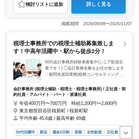
遇 ◎福祉施設以外での看護師業務経験者歓
検討リスト
に追加
詳しく見る
迎 お気軽にお問合せください
おすすめポイント
＜経験不問の新たなスタート＞ 福祉施設未経験者でも
大歓迎です！この求人では、看護師業務未経験でも積極
掲載期間 2026/08/08〜2026/11/07
的に採用します。バイタルチェックや介護業務をサポー
トしながら、先輩スタッフの指導のもと、スキルを磨き
ましょう。 ＜経験者には高待遇＞ 40代以上の看護
税理士事務所での税理士補助募集致しま
師経験者、条件面で優遇します。経験を積んだ方には、
す！中高年活躍中・駅から徒歩2分！
年収500万円までの待遇も可能です。福祉施設での経験が
あれば尚良し、しかし未経験でも十分に考慮します。こ
50代会計事務所経験者募集中(シニア歓迎企
れまでの経験を活かして、新たなステージで活躍しませ
業です！) ◯会計業務全般をお任せ致します
んか。 ＜働きやすさ抜群＞ 週2〜3日からの勤務も
可能で、残業は少なめです。福利厚生も充実し、交通費
・顧問先巡回業務(税務コンサルティング・
も実費支給します。女性や40代以上の方、さらに50代や
自計化指導等) ・各種申告書作成(法人税・消
60代の方も活躍中です。ライフスタイルに合わせて自分
費税・所得税) ・確定申告時期の対応(個人事
会計事務所 (税理士補助・税理士・税理士事務所) / 正社員・契
らしく働ける環境を整えています。
業主や企業役員) ・年末調整や法定調書の作
約社員・アルバイト・パート・派遣社員
成 ・会計ソフト入力(TKC使用) ・社会保
年収400万円〜700万円 時給1,200円〜2,600円
険、労働保険関係業務 法人担当・顧問先巡
東京都世田谷区桜新町 / 桜新町駅
回経験者積極採用中 税理士資格保有者募
平均年齢 45.6歳 / 最高年齢 69歳
集、特に相続税対応可能な方は優遇致しま
す！ 皆様のご応募お待ちしております！
50代活躍中
駅近
週休2日制
長期
女性歓迎
正社員
契約社員
派遣社員
アルバイト・パート
会計事務所