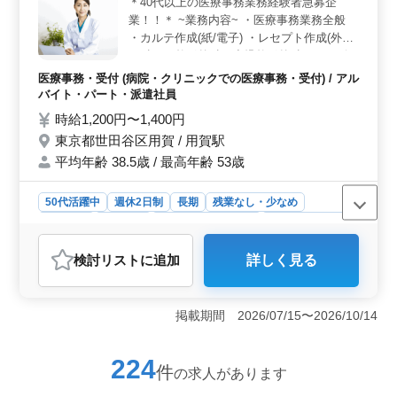
＊40代以上の医療事務業務経験者急募企
す。週休2日制で、しっかりとした休日も確保されていま
業！！＊ ~業務内容~ ・医療事務業務全般
す。 ＜高水準の給与と福利厚生＞ 年収は550万円か
ら650万円と、魅力的な給与水準が設定されています。交
・カルテ作成(紙/電子) ・レセプト作成(外来)
通費支給や福利厚生も充実しており、安心して働くこと
・科目：整形外科、小児整形外科、リハビリ
ができます。また、年間休日や有給休暇もしっかり取得
テーション科、スポーツ整形外科、形成外科
医療事務・受付 (病院・クリニックでの医療事務・受付) / アル
できる環境が整っています。
・その他：自費診療 備考 ・交通費支給 ・シ
バイト・パート・派遣社員
フト制 ・日曜日も出勤可能な方条件面優遇
時給1,200円〜1,400円
♢40代以上の医療事務業務希望の方急募 医
東京都世田谷区用賀 / 用賀駅
療事務経験5年以上の方お気軽にお問い合わ
平均年齢 38.5歳 / 最高年齢 53歳
せください。 ご応募お待ちしております♪♪
50代活躍中
週休2日制
長期
残業なし・少なめ
女性歓迎
派遣社員
アルバイト・パート
医療事務・受付
おすすめポイント
検討リスト
に追加
詳しく見る
＜医療事務経験者限定＞ 40代以上の診療報酬請求経験
者急募！整形外科クリニックで医療事務業務全般に携わ
ります。カルテ・レセプト作成や自費診療の経験者は特
掲載期間 2026/07/15〜2026/10/14
に歓迎しています。 ＜充実の業務内容＞ 整形外
科、小児整形外科、リハビリテーション科、スポーツ整
形外科、形成外科など多岐にわたる科目に関わりなが
224
件
の求人があります
ら、診療報酬請求業務を担当。シフト制で日曜日も出勤
可能な方は条件面で優遇いたします。 ＜高時給と手