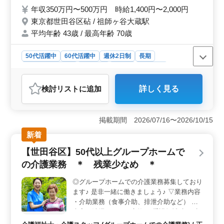
・昇給あり ・賞与あり ・残業少なめ 施設内
年収350万円〜500万円 時給1,400円〜2,000円
にWi-Fi環境が整備されているので、 スマー
東京都世田谷区砧 / 祖師ヶ谷大蔵駅
トに測定値や観察結果などの記録が確認でき
平均年齢 43歳 / 最高年齢 70歳
ます♪ ぜひご応募ください！
50代活躍中
60代活躍中
週休2日制
長期
残業なし・少なめ
女性歓迎
正社員
契約社員
アルバイト・パート
看護師
検討リスト
に追加
詳しく見る
おすすめポイント
＜働きやすさ＞ 中高年の方も歓迎しています！週休2日
制で残業も少なめ、長期的なキャリアを築けます。シニ
掲載期間 2026/07/16〜2026/10/15
ア採用実績があるため、経験豊富な方にも最適な環境で
新着
す。安定感のある勤務条件で、仕事とプライベートの両
立がしやすい環境が整っています。 ＜業務内容＞
【世田谷区】50代以上グループホームで
特別養護老人ホームでの看護師業務を担当します。入所
の介護業務 ＊ 残業少なめ ＊
者の健康管理や薬の管理、往診の対応など、幅広い業務
に携わります。高齢者の健康管理における豊富な経験を
◎グループホームでの介護業務募集しており
積むことが可能です。 ＜福利厚生＞ 昇給や賞与の
ます♪ 是非一緒に働きましょう♪ ▽業務内容
ほか、Wi-Fi環境が整備されており、スマートな業務が可
能です。福利厚生も充実しており、安心して働ける環境
・介助業務（食事介助、排泄介助など） ・
が整っています。仕事に集中しやすい環境が整ってお
病室の清掃やシーツ交換 ・看護師補助 ・生
り、キャリアを積むうえで理想的な職場です。
活援助 ・移動介助 ・入居者の健康管理 ・身