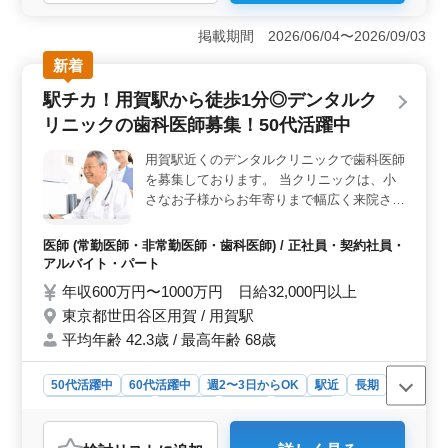
ミニの整備経験がある方は特に歓迎されます。20歳から
65歳まで、自身の経験を生かしながら、新しい分野への
掲載期間 2026/06/04〜2026/09/03
挑戦も可能です。未経験者も積極的にサポートされ、や
る気次第でスキルを磨けます。 ＜教育制度の充実
新着
＞ 研修プログラムが整備されており、基礎から学びな
駅チカ！用賀駅から徒歩1分◎デンタルク
がら資格取得もサポートされます。先輩社員の手厚い指
導のもと、業務をスムーズに習得し、整備のプロフェッ
リニックの歯科医師募集！50代活躍中
ショナルへと成長できます。 ＜充実の福利厚生＞
昇給や賞与、交通費支給、制服提供など福利厚生が整っ
用賀駅近くのデンタルクリニックで歯科医師
ています。週休二日制や長期休暇、慶弔休暇など働きや
を募集しております。 当クリニックは、小
すい環境が整備されており、健康やワークライフバラン
さなお子様からお年寄りまで幅広く来院され
スを重視しています。
ます。 ☆診療科目 ・インプラント ・歯周病
治療 ・美容治療 ・ホワイトニング ・クリー
医師 (常勤医師・非常勤医師・歯科医師) / 正社員・契約社員・
ニング ☆設備 ・マイクロスコープ使用 ☆特
アルバイト・パート
徴 ・駅チカ（なんと徒歩1分！） ・週休2日
年収600万円〜1000万円 日給32,000円以上
制 ・社会保険完備 ☆歓迎 ・明るく笑顔で接
東京都世田谷区用賀 / 用賀駅
することができる方 ・思いやりを持って接
平均年齢 42.3歳 / 最高年齢 68歳
することができる方 20代〜60代のスタッフ
が在籍しております。 皆様からのご応募、
お待ちしております！
50代活躍中
60代活躍中
週2〜3日からOK
駅近
長期
残業なし・少なめ
女性歓迎
正社員
契約社員
アルバイト・パート
医師