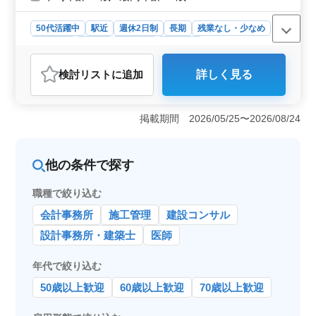
50代活躍中
駅近
週休2日制
長期
残業なし・少なめ
男性歓迎
正社員
契約社員
派遣社員
アルバイト・パート
自動車整備士
検討リスト
に追加
詳しく見る
おすすめポイント
＜世田谷の輸入車正規ディーラーでの整備士募集＞
BMW車をメインとした整備士の募集が行われています。
掲載期間 2026/05/25〜2026/08/24
中高年層が活躍する好立地で、経験豊富な整備士を求め
ています。 ＜業務内容＞ 整備から点検、お客様対
応まで、車両に関する幅広い業務を担当します。定期点
他の条件で探す
検整備や車検対応、トラブルシューティング時の整備業
務など、多岐にわたります。駅チカの好立地にあり、交
職種で絞り込む
通の便も良好です。 ＜条件＞ 3級自動車整備士以上
と普通自動車免許が必要です。また、自動車整備経験は5
会計事務所
施工管理
建設コンサル
年以上求められます。週5〜6日の勤務で、月曜日が休日
となります。経験豊富な方や中高年の方々、ぜひ積極的
設計事務所・建築士
医師
にご応募ください。
年代で絞り込む
50歳以上歓迎
60歳以上歓迎
70歳以上歓迎