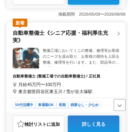
＜ワークライフバランス重視のデイサービスでの看護師
募集＞ 三軒茶屋でのデイサービスで、中高年層が活躍
掲載期間 2026/05/09〜2026/08/08
中の看護師のお仕事です。週休2日制で夜勤もなく、残業
新着
も少なめで働きやすい環境が整っています。 ＜豊か
な経験を活かす場＞ 福祉施設での看護経験5年以上をお
自動車整備士《シニア応援・福利厚生充
持ちの方を歓迎しています。バイタルチェック、医療処
実》
置、介護職員への指導など様々な業務に携わり、入居者
様の健康サポートに貢献してください。 ＜シニア層
整備工場においてミニの整備、修理等お客様
歓迎＞ 50代以上のベテラン看護師も新規採用実績があ
のニーズを汲み取り、お客様の期待を上回る
ります。経験豊富な方々と共に、質の高い看護ケアを提
供できます。また、大型連休も取得しやすい環境で、ワ
整備、修理等を行います。また、部品等の仕
ークライフバランスを大切にしながらお仕事をお楽しみ
入選定、棚卸し、登録業務など。 ◇入社後
いただけます。
は研修で当社の業務内容を基本からしっかり
自動車整備士 (整備工場での自動車整備士) / 正社員
先輩社員が指導を致します。 ◇基礎から業
月給45万円〜100万円
務を学びながら整備資格を取得することも可
東京都世田谷区東玉川 / 雪が谷大塚駅
能です。 取扱車種：BMWミニ ローバーミ
ニ・BMWミニの整備です。
50代活躍中
車通勤OK
長期
残業なし・少なめ
男性歓迎
正社員
自動車整備士
おすすめポイント
検討リスト
に追加
詳しく見る
＜経験を生かせる環境＞ 広い年齢層が活躍でき、BMW