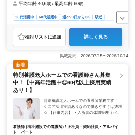
平均年齢 40,6歳 / 最高年齢 60歳
額支給 ＊社会保険完備 等
50代活躍中
60代活躍中
週2〜3日からOK
駅近
週休2日制
長期
残業なし・少なめ
女性歓迎
正社員
契約社員
アルバイト・パート
医師
検討リスト
に追加
詳しく見る
おすすめポイント
＜柔軟なシフトで活躍＞ 世田谷区上北沢のデンタルク
リニックが、50歳以上の経験豊富な歯科医師を募集中。
掲載期間 2026/07/15〜2026/10/14
外来治療を中心に一般歯科業務全般をお任せします。シ
新着
フト制で、週2〜5日の柔軟な働き方が可能です。 ＜
充実の業務内容＞ 診療内容は幅広く、歯列矯正、歯科
特別養護老人ホームでの看護師さん募集
検診、口の中全般の診療、治療、歯や歯周病の治療、予
中！【中高年活躍中◎60代以上採用実績
防歯科、口腔ケアや審美歯科まで幅広いスキルを発揮で
き、さらなるスキルアップも可能となります。 ＜充
あり！】
実の福利厚生＞ 社会保険完備や交通費全額支給など、
充実の福利厚生が整っています。経験豊富な医療スタッ
特別養護老人ホームでの看護師業務です！
フと共に、世田谷区での歯科医師業務に参加しません
シニア採用実績ありなので働きやすさは抜群
か？お問い合わせ、ご応募をお待ちしています。
☆ 【仕事内容】 ・入所者の体調管理（バイ
タルサイン測定） ・内服薬、外用薬の管理
・往診の対応（内科、精神科、皮膚科、歯
看護師 (福祉施設での看護師) / 正社員・契約社員・アルバイ
科） ・皮膚の処置など 【特徴】 ・週休2日
ト・パート