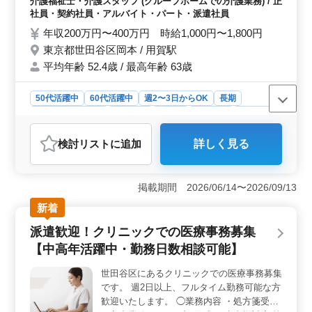
介護福祉士・介護スタッフ (グループホームでの介護業務) / 正
体機能の維持・回復サポート ・介護記録作
社員・契約社員・アルバイト・パート・派遣社員
成 ・申し送り ▽備考 ＊残業少なめ☆ ＊交
年収200万円〜400万円 時給1,000円〜1,800円
通費実費支給 皆様からのご応募お待ちして
東京都世田谷区岡本 / 用賀駅
おります！ まずはお気軽にお問い合わせ下
平均年齢 52.4歳 / 最高年齢 63歳
さい♪
50代活躍中
60代活躍中
週2〜3日からOK
長期
残業なし・少なめ
女性歓迎
正社員
契約社員
派遣社員
アルバイト・パート
介護福祉士・介護スタッフ
検討リスト
に追加
詳しく見る
おすすめポイント
＜安定勤務環境＞ 50代以上の方も歓迎！グループホー
ムでの介護業務に携わりませんか。 安定した勤務環境
掲載期間 2026/06/14〜2026/09/13
で、経験を活かして長く働くことができます。 ＜多
新着
彩な業務＞ お仕事内容は、食事介助から看護師補助ま
で幅広い業務があります。入居者様の健康管理や生活援
派遣歓迎！クリニックでの医療事務募集
助、身体機能のサポートなど、様々な場面で介護のプロ
【中高年活躍中・勤務日数相談可能】
として力を発揮できます。 ＜働きやすい条件＞ 週
3〜5日の柔軟な働き方もOK、土日祝休みの週休2日シフ
世田谷区にあるクリニックでの医療事務募集
ト制で、有給休暇も取得しやすいです。残業が少なめな
です。 週2日以上、フルタイム勤務可能な方
ので、仕事とプライベートの両立がしやすい環境で
す。 交通費実費支給も嬉しいポイントで、働きやすい
歓迎いたします。 ◯業務内容 ・処方箋受付