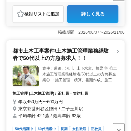
女性歓迎
正社員
契約社員
派遣社員
調理師・調理補助・スタッフ
検討リスト
に追加
詳しく見る
おすすめポイント
＜アクセスの良さ＞ 勤務地は用賀駅から徒歩圏内のた
め、通勤が非常に便利です。駅近のため公共交通機関で
掲載期間 2026/08/07〜2026/11/06
の通勤がスムーズに行えます。東京都内での勤務を希望
する方には非常に魅力的なポイントです。また、用賀駅
周辺には飲食店や商業施設も充実しているため、仕事終
都市土木工事案件/土木施工管理業務経験
わりのプライベートな時間も楽しむことができま
者で50代以上の方急募求人！！
す。 ＜働きやすい環境と充実した福利厚生＞ 勤務
時間は7:00～16:00、8:00～17:00、9:00～18:00のいずれ
案件：道路、河川、上下水道、橋梁 等 ◎土
かで、残業がなく、ワークライフバランスを重視した働
木施工管理業務経験者/50代以上の方急募企
き方が可能です。週休二日のシフト制により、定期的に
休みが取れるため、リフレッシュしながら働けます。さ
業◎ ・施工管理、積算、書類作成、施工図
らに、雇用保険、労災保険、健康保険、厚生年金といっ
作成 ・打ち合わせ、近隣住民対応 等 ・交通
た福利厚生が充実しており、安定して長期的に働ける環
費：全額支給 ・昇給制度あり ・資格手当あ
施工管理 (土木施工管理) / 正社員・契約社員
境が整っています。年収も350万円〜600万円と幅広く設
り ☆1級土木施工管理技士保有者急募 ☆土
年収450万円〜600万円
定されており、スキルや経験に応じた昇給や賞与も期待
木施工管理業務経験者条件面優遇 50代以上
できます。 ＜ベテラン層の活躍と多様な業務内容
東京都世田谷区鎌田 / 二子玉川駅
の施工管理経験者お気軽にお問合せください
＞ 中高年のベテラン料理人も多く活躍しており、これ
ご応募お待ちしております！！
平均年齢 42.1歳 / 最高年齢 63歳
までの経験を存分に活かして働ける職場です。主な業務
内容には、簡易調理や軽食の調理、発注、シフト管理な
50代活躍中
60代活躍中
長期
女性歓迎
正社員
どが含まれ、多岐にわたる業務を担当するため、やりが