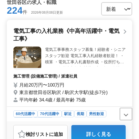
世田谷区の求人・転職
224
件
2026年08月08日更新
電気工事の入札業務《中高年活躍中・電気
工事》
電気工事事務スタッフ募集！経験者・シニア
スタッフ歓迎 電気工事入札経験者歓迎！ ・
積算 ・電気工事入札書類作成 ・役所打ち合
わせ ・役所書類提出 計装を主に扱う会社
で、官公庁仕事の入札業務を行っていただき
施工管理 (設備施工管理) / 派遣社員
ます。 豊富な入札経験のある方を募集する
月給20万円〜100万円
ため、ベテランシニアスタッフ募集！ 豊富
東京都世田谷区駒沢 / 駒沢大学駅(徒歩7分)
な経験を生かしてください。
平均年齢 34.4歳 / 最高年齢 75歳
60代活躍中
70代活躍中
駅近
長期
男性歓迎
派遣社員
施工管理
おすすめポイント
検討リスト
に追加
詳しく見る
＜経験重視の募集＞ 豊富な経験を生かせる環境です。