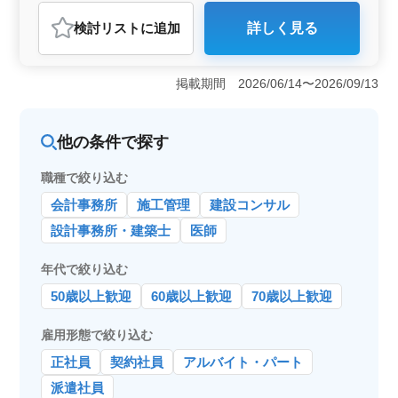
アルバイト・パート
看護師
検討リスト
に追加
詳しく見る
おすすめポイント
＜経験を活かせる業務内容＞ 訪問看護での多岐にわた
る業務を通じて、これまでの経験を活かせます。バイタ
掲載期間 2026/06/14〜2026/09/13
ルチェックからターミナルケアまで、包括的な看護を提
供してください。 ＜働きやすい環境＞ 週休2日制で
夜勤なしの勤務環境で、ワークライフバランスを大切に
他の条件で探す
する方に最適です。また、中高年活躍中の職場で
す。 ＜勤務環境＞ 経験者優遇の採用方針で、社会
職種で絞り込む
保険完備など福利厚生面も充実しております。安心して
働ける環境が整っています。
会計事務所
施工管理
建設コンサル
設計事務所・建築士
医師
年代で絞り込む
50歳以上歓迎
60歳以上歓迎
70歳以上歓迎
雇用形態で絞り込む
正社員
契約社員
アルバイト・パート
派遣社員