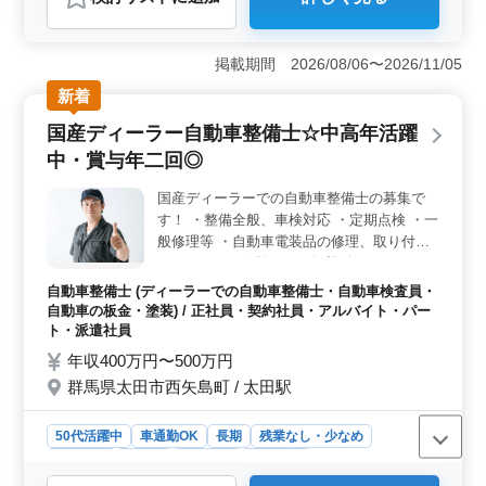
おすすめポイント
＜働きやすさ＞ この事務所は、富士山下駅からすぐの
駅チカで通勤が便利です。残業が少なく、週休2日制で土
掲載期間 2026/08/06〜2026/11/05
日祝日が休み、夏季休業や年末年始の休暇も充実してい
新着
ます。ワークライフバランスを保ちながら働けま
す。 ＜多様な案件＞ 離婚問題や不倫慰謝料、成年
国産ディーラー自動車整備士☆中高年活躍
後見制度、任意後見契約、遺言書作成、相続など、多岐
中・賞与年二回◎
にわたる家事事件を扱います。幅広い分野で、その経験
を活かせます。 ＜個人受任可能＞ この法律事務所
国産ディーラーでの自動車整備士の募集で
では個人受任が可能です。交通費も実費支給されるほ
す！ ・整備全般、車検対応 ・定期点検 ・一
か、福利厚生面も充実しております。
般修理等 ・自動車電装品の修理、取り付け
＊メカニック経験のある歓迎致します！ ＊
ベテランシニア層も活躍してます！ ＊シニ
自動車整備士 (ディーラーでの自動車整備士・自動車検査員・
ア層歓迎（50代の技術者活躍中） ＊賞与年
自動車の板金・塗装) / 正社員・契約社員・アルバイト・パー
二回あり！
ト・派遣社員
年収400万円〜500万円
群馬県太田市西矢島町 / 太田駅
50代活躍中
車通勤OK
長期
残業なし・少なめ
男性歓迎
正社員
契約社員
派遣社員
アルバイト・パート
自動車整備士