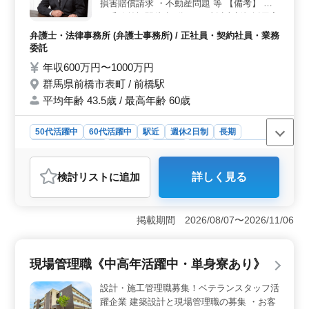
損害賠償請求 ・不動産問題 等 【備考】 ＊
両毛線前橋駅徒歩6分 ＊50歳以上新規採用実
績あり 今までの経験活かせる方のご応募お
弁護士・法律事務所 (弁護士事務所) / 正社員・契約社員・業務
待ちしております！ お気軽にご相談下さい
委託
◎
年収600万円〜1000万円
群馬県前橋市表町 / 前橋駅
平均年齢 43.5歳 / 最高年齢 60歳
50代活躍中
60代活躍中
駅近
週休2日制
長期
残業なし・少なめ
女性歓迎
正社員
契約社員
業務委託
弁護士・法律事務所
検討リスト
に追加
詳しく見る
おすすめポイント
＜専門性＞ 経験豊富な弁護士を募集しています。交通
事故や債務整理、不動産問題などの案件に精通している
掲載期間 2026/08/07〜2026/11/06
方は特に歓迎中です。専門性を発揮し、法律業務に携わ
りませんか？ ＜立地魅力＞ 事務所は群馬県前橋市
表町に位置しています。両毛線前橋駅から徒歩6分と駅チ
現場管理職《中高年活躍中・単身寮あり》
カで通勤に便利です。地域に密着し、地元の法的課題に
アプローチしています。ライフワークバランスを実現し
設計・施工管理職募集！ベテランスタッフ活
ながら、地域社会に貢献しませんか？ ＜中高年活躍
躍企業 建築設計と現場管理職の募集 ・お客
＞ 平均年齢43.5歳と、中高年の方々にも積極的な採用