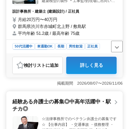
建築模型の製作 ＊工事監理(現場に出向いて
監督と打合せする) 等 ・1級建築士または2級
設計事務所・建築士 (建築設計) / 正社員
建築士の資格ある方歓迎 ＊＊主要建築雑誌
でも作品発表を行い、デザイン的にも質の高
月給20万円〜40万円
い建築を作り出すことを目標にしているアト
群馬県渋川市赤城町北上野 / 敷島駅
リエ事務所です 。周囲を林と畑とで囲まれ
平均年齢 51.2歳 / 最高年齢 75歳
た赤城高原に位置し、自然と共に生活するこ
との尊さを日々肌で感じながら設計に携わっ
50代活躍中
車通勤OK
長期
男性歓迎
正社員
ています。 建築士（設計・設計監理経験
者）AutoCAD設計できる方の募集希望しま
設計事務所・建築士
す。
おすすめポイント
検討リスト
に追加
詳しく見る
＜経験と志向性＞ このポジションでは、建築設計およ
び設計監理経験が必要とされています。建築士の資格が
ある方、特に1級・2級建築士の経験者が歓迎されていま
掲載期間 2026/08/07〜2026/11/06
す。オートCADを使用した設計経験も求められま
す。 ＜自然環境と設計志向＞ 周囲の自然に囲まれ
た環境で、アトリエ事務所があります。デザイン的に高
経験ある弁護士の募集◎中高年活躍中・駅
い水準の建築を目指し、自然との共生を大切にする環境
です。 ＜給与と労働条件＞ 月給は20万円〜40万円
チカ◎
で、通勤手当も支給されます。年2回の賞与や、月平均30
時間の時間外勤務もありますが、中高年の方が活躍して
☆法律事務所でのベテラン弁護士の募集です
いる環境であり、経験と専門性が重視されています。
☆ 【仕事内容】 ・交通事故 ・債務整理 ・