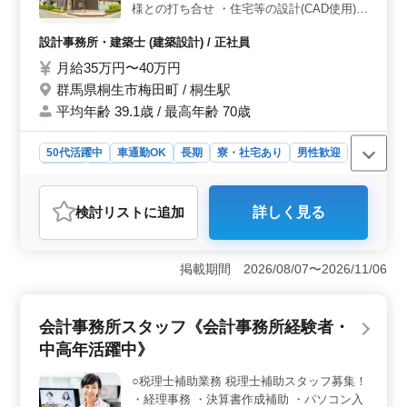
様との打ち合せ ・住宅等の設計(CAD使用)
実績あり。経験豊かな方々のご応募お待ちしています。
・現場の管理・安全管理・人員管理ほか附随
働きながらスキルを磨き、キャリアアップを目指しませ
設計事務所・建築士 (建築設計) / 正社員
する業務 ※外出の際は社用車使用 ベテラン
んか？
スタッフ活躍している企業です 50代〜60代
月給35万円〜40万円
の方も設計・現場経験者募集しています。
群馬県桐生市梅田町 / 桐生駅
＊建設募集
平均年齢 39.1歳 / 最高年齢 70歳
50代活躍中
車通勤OK
長期
寮・社宅あり
男性歓迎
正社員
設計事務所・建築士
おすすめポイント
検討リスト
に追加
詳しく見る
＜経験と環境＞ この職では、建築設計と現場管理の経
験が活かせます。ベテランからの経験者まで歓迎し、設
計業務から現場管理まで幅広い業務を担当できます。社
掲載期間 2026/08/07〜2026/11/06
用車を使用した外出も可能です。 ＜単身寮と労働条
件＞ 単身用・世帯用の寮・社宅が用意されており、長
期での勤務も考慮されています。労働環境は土日以外も
会計事務所スタッフ《会計事務所経験者・
働ける週5日制で、月給は355,000円〜380,000円となっ
ています。 ＜雇用と働き方＞ 正社員の雇用形態
中高年活躍中》
で、退職金制度もあります。月平均5時間の時間外勤務も
ありますが、平均年齢が高く、中高年の方が活躍してい
○税理士補助業務 税理士補助スタッフ募集！
る環境です。
・経理事務 ・決算書作成補助 ・パソコン入