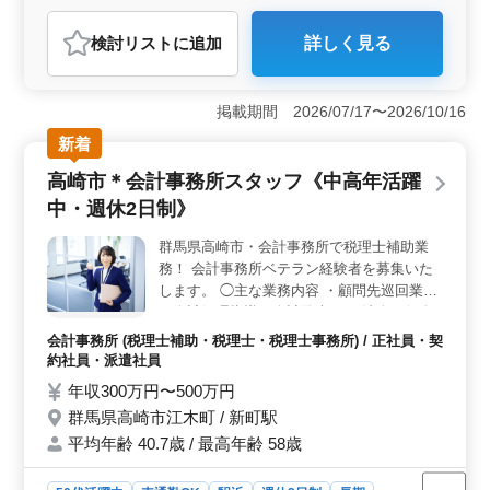
設計事務所・建築士
検討リスト
に追加
詳しく見る
おすすめポイント
＜1級建築士急募！注目の建築設計業務＞ 群馬県高崎市
における建築設計業務では、1級建築士の方を積極的に募
掲載期間 2026/07/17〜2026/10/16
集しています。注文住宅の設計業務を通じて、高度な技
新着
術と知識を活かし、お客様の夢を具現化するプロジェク
トに参加しませんか？打ち合わせから施工現場まで、建
高崎市＊会計事務所スタッフ《中高年活躍
築プロセスのあらゆる段階に携わることができま
中・週休2日制》
す。 ＜柔軟な休日制度でワークライフバランスを実
現＞ 水曜と木曜、または水曜と日曜から休みを選ぶこ
群馬県高崎市・会計事務所で税理士補助業
とができ、さらに夏期休暇や年末年始、GWなどの休暇も
務！ 会計事務所ベテラン経験者を募集いた
充実しています。自分のライフスタイルに合わせて休日
を選ぶことで、仕事とプライベートの両立がしやすくな
します。 ◯主な業務内容 ・顧問先巡回業務
っています。 ＜経験豊富な中高年層も活躍中＞ 経
（会計処理指導、会計監査） ・法人、個人
験豊富な中高年の方々も積極的に採用されており、40〜
の税務会計業務 ・各種税務申告書類の作成
会計事務所 (税理士補助・税理士・税理士事務所) / 正社員・契
60代の方々も多く活躍しています。豊富な経験と知識を
及び税務相談業務 ・会社設立等のサポート
約社員・派遣社員
生かし、建築設計のプロとして更なる成長を目指せま
・経営アドバイス、経営計画策定 ・銀行と
年収300万円〜500万円
す。ご経験を活かし新しいステージを築いてみません
の融資交渉同席 ※ソフト…マネーフォワー
か。お問い合わせお待ちしております。
群馬県高崎市江木町 / 新町駅
ド、A-SaaS ＊週休2日制 ＊駅チカ ＊税理士
平均年齢 40.7歳 / 最高年齢 58歳
資格をお持ちの方は条件面優遇 培ってきた
税務会計の経験・知識で、 事務所を支えて
いただける方、募集いたします！ まずはお