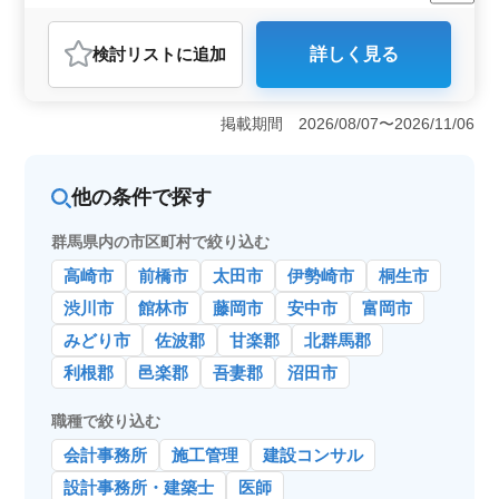
残業なし・少なめ
女性歓迎
正社員
契約社員
会計事務所
検討リスト
に追加
詳しく見る
おすすめポイント
＜働きやすい環境＞ 伊勢崎市の会計事務所での勤務
で、車通勤が可能なため、通勤が非常に便利です。残業
掲載期間 2026/08/07〜2026/11/06
がなく、定時退社ができるため、プライベートの時間を
大切にしたい方に最適です。また、50代、60代のベテラ
ンスタッフが活躍している企業で、シニア世代の方でも
他の条件で探す
安心して働けます。 ＜豊富な業務内容＞ 主な業務
内容は、決算申告書作成、会計ソフトの入力業務、給与
群馬県内の市区町村で絞り込む
計算、税務申告書の作成など多岐にわたります。使用す
る会計ソフトはICSやTKCで、テンキーや文章入力も必要
高崎市
前橋市
太田市
伊勢崎市
桐生市
です。これまでの会計事務所での経験を存分に活かしな
がら、さらなるスキルアップを目指すことができま
渋川市
館林市
藤岡市
安中市
富岡市
す。 ＜充実した給与と福利厚生＞ 年収は350万円〜
みどり市
佐波郡
甘楽郡
北群馬郡
600万円と高水準で、年2回の賞与も支給されます。通勤
手当も実費支給され、上限は月額4,200円です。さらに、
利根郡
邑楽郡
吾妻郡
沼田市
雇用、労災、健康、厚生の各種保険が完備されており、
安心して長く働ける環境が整っています。週5〜6日の勤
職種で絞り込む
務で、休日は土曜日、日曜日、祝日、夏季、年末年始と
充実しています。
会計事務所
施工管理
建設コンサル
設計事務所・建築士
医師