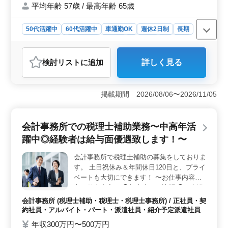
平均年齢 57歳 / 最高年齢 65歳
工管理業務経験者の方、お気軽にお問い合わ
せ下さい♪
50代活躍中
60代活躍中
車通勤OK
週休2日制
長期
寮・社宅あり
男性歓迎
正社員
契約社員
派遣社員
建設コンサルタント
検討リスト
に追加
詳しく見る
おすすめポイント
＜中高年層の活躍＞ この求人では、中高年層が積極的
に活躍できる環境が整っています。50代、60代の経験者
掲載期間 2026/08/06〜2026/11/05
を歓迎し、豊富な経験を活かして働くことができます。
また、社宅完備や無料駐車場の提供など、快適な職場環
境も整っています。 ＜発注者支援業務の専門性＞
会計事務所での税理士補助業務〜中高年活
この求人では、発注者支援業務の経験者を募集していま
躍中◎経験者は給与面優遇致します！〜
す。具体的な業務内容は工事監督支援業務や工事管理、
CAD操作など多岐にわたります。経験豊富な方のご応募
会計事務所で税理士補助の募集をしておりま
をお待ちしています。 ＜福利厚生の充実＞ 福利厚
す。 土日祝休み＆年間休日120日と、プライ
生として通勤手当の支給や賞与制度の設けられており、
働きやすい環境が整っています。また、週休2日制や長期
ベートも大切にできます！ 〜お仕事内容〜
休暇も設けられており、ワークライフバランスを大切に
主な仕事内容は ◯顧客先への訪問 ◯月次巡
する方に適した職場です。
回監査 ◯受付、データ処理、会計、書類整
会計事務所 (税理士補助・税理士・税理士事務所) / 正社員・契
理 など 〜特徴〜 ◎土日祝休み ◎昇給・賞
約社員・アルバイト・パート・派遣社員・紹介予定派遣社員
与あり ◎経験者優遇 ◎年間休日120日 ◎マ
年収300万円〜500万円