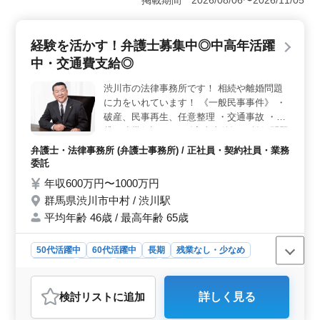
掲載期間 2026/08/06〜2026/11/05
す。女性の方も多く活躍しており、働きやすい環境が整
っています。 ＜業務内容＞ 看護師の業務は主に皮
膚科の外来診療に携わります。注射や点滴、採血などの
経験を活かす！弁護士募集中◎中高年活躍
医療行為やバイタルサインの測定、カルテの記録、整理
など様々な業務があります。5年以上の看護師実務経験を
中・交通費支給◎
お持ちの方を求めています。 ＜ポイント＞ 社会保
険が完備されており、車通勤も可能です。有給取得率が
渋川市の法律事務所です！ 相続や離婚問題
高いためメリハリをつけた働き方ができます。資格手当
に力をいれています！ 《一般民事事件》 ・
もあり、給与面でもしっかりとした待遇が提供されてい
破産、民事再生、任意整理 ・交通事故 ・賃
ます。
貸、連帯保証 など 《家事事件》 ・離婚問題
・不倫慰謝料 ・相続 など 最近60代新入スタ
弁護士・法律事務所 (弁護士事務所) / 正社員・契約社員・業務
ッフも採用しました！ 年齢ではなく経験の
委託
あるベテラン層をお待ちしてます！
年収600万円〜1000万円
群馬県渋川市中村 / 渋川駅
平均年齢 46歳 / 最高年齢 65歳
50代活躍中
60代活躍中
長期
残業なし・少なめ
男性歓迎
正社員
契約社員
業務委託
弁護士・法律事務所
検討リスト
に追加
詳しく見る
おすすめポイント