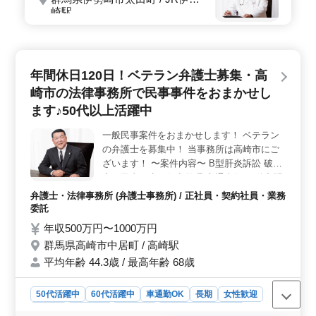
崎駅
年間休日120日！ベテラン弁護士募集・高
崎市の法律事務所で民事事件をおまかせし
ます♪50代以上活躍中
一般民事案件をおまかせします！ ベテラン
の弁護士を募集中！ 当事務所は高崎市にご
ざいます！ 〜案件内容〜 B型肝炎訴訟 破
産、民事再生、任意整理 交通事故 不動産問
題 等 年齢ではなく経験を重視！ 60代の方、
弁護士・法律事務所 (弁護士事務所) / 正社員・契約社員・業務
新規採用実績有り！ 年間休日120日 車通勤
委託
可 まだまだ現役で働きたいという方！ぜひ
年収500万円〜1000万円
ご応募下さい！
群馬県高崎市中居町 / 高崎駅
平均年齢 44.3歳 / 最高年齢 68歳
50代活躍中
60代活躍中
車通勤OK
長期
女性歓迎
正社員
契約社員
業務委託
弁護士・法律事務所