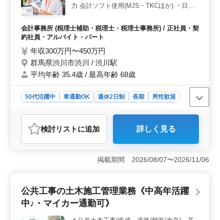
力 会計ソフト使用(MJS・TKCほか) ・日商
簿記2級以上 会計事務所経験者歓迎！ベテラ
ン層活躍企業 法人税、消費税、資産税関係
会計事務所 (税理士補助・税理士・税理士事務所) / 正社員・契
の業務等多岐にわたる為、今ままでの経験を
約社員・アルバイト・パート
活かしたポジションで活躍して頂けます。
年収300万円〜450万円
＊複数名募集
群馬県渋川市渋川 / 渋川駅
平均年齢 35.4歳 / 最高年齢 68歳
50代活躍中
車通勤OK
週休2日制
長期
男性歓迎
正社員
契約社員
アルバイト・パート
会計事務所
おすすめポイント
検討リスト
に追加
詳しく見る
＜幅広い業務範囲＞ 法人税、消費税、資産税など、多
岐にわたる業務を担当します。経理事務や決算書の作成
補助から、会計ソフトのパソコン入力まで、幅広いスキ
掲載期間 2026/08/07〜2026/11/06
ルを活かせます。税理士補助として経験を活かしたポジ
ションでの活躍が期待されます。 ＜ベテラン層活躍
＞ 中高年の方が多数在籍し、その経験とノウハウを生
公共工事の土木施工管理業務《中高年活躍
かした仕事が展開されています。経験豊富なスタッフが
揃っており、共に成長し合える環境が整っていま
中♪・マイカー通勤可》
す。 ＜充実の福利厚生＞ 雇用、労災、健康、厚
生、退職金制度が整備され、安心して働ける環境が整っ