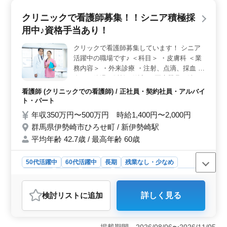
クリニックで看護師募集！！シニア積極採
用中♪資格手当あり！
クリックで看護師募集しています！ シニア
活躍中の職場です♪ ＜科目＞ ・皮膚科 ＜業
務内容＞ ・外来診療 ・注射、点滴、採血 ・
血圧や体温、脈拍の測定 ・医療器具の洗
浄、消毒 ・薬品や備品・器具の発注 ・バイ
看護師 (クリニックでの看護師) / 正社員・契約社員・アルバイ
タルサイン測定 ・検査説明 ・カルテ記録、
ト・パート
整理 等 ☆ポイント☆ ・社会保険完備 ・車
年収350万円〜500万円 時給1,400円〜2,000円
通勤可能 ・有給取得率高め 皆様のご応募お
群馬県伊勢崎市ひろせ町 / 新伊勢崎駅
待ちしております！
平均年齢 42.7歳 / 最高年齢 60歳
50代活躍中
60代活躍中
長期
残業なし・少なめ
女性歓迎
正社員
契約社員
アルバイト・パート
看護師
おすすめポイント
検討リスト
に追加
詳しく見る
＜働きやすさ＞ 群馬県伊勢崎市ひろせ町にあるクリニ
ックではシニアの方々も積極的に採用されています。車
通勤が可能で残業が少なく、長期勤務も歓迎されていま