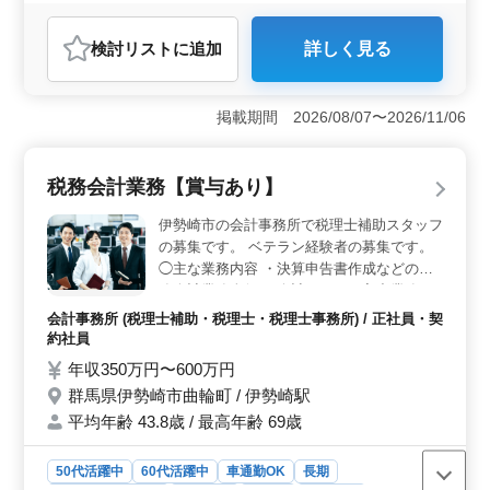
残業なし・少なめ
女性歓迎
派遣社員
アルバイト・パート
調理師・調理補助・スタッフ
検討リスト
に追加
詳しく見る
おすすめポイント
＜柔軟な勤務時間＞ 勤務時間は8時15分〜14時00分ま
たは14時00分〜19時00分と、希望に応じてシフトを調整
掲載期間 2026/08/07〜2026/11/06
可能です。週3〜5日の勤務が選べるため、自分のライフ
スタイルに合わせた働き方ができます。また、残業がな
いのでプライベートの時間も充実させることができま
税務会計業務【賞与あり】
す。 ＜魅力的な給与と待遇＞ 時給は1,000円〜
1,400円で、通勤手当も実費支給されます。交通費の負担
伊勢崎市の会計事務所で税理士補助スタッフ
がないため安心です。雇用保険、労災保険、健康保険、
の募集です。 ベテラン経験者の募集です。
厚生年金、財形制度と福利厚生が充実しており、長期的
◯主な業務内容 ・決算申告書作成などの税
に安定して働くことができます。資格は不問で、調理経
務会計業務全般 ・会計ソフトの入力業務 ・
験が1年以上あれば応募可能です。 ＜働きやすい環境
給与計算の業務 ・決算申告書作成業務 ・会
＞ 群馬県高崎市上佐野町の病院及び介護施設での勤務
会計事務所 (税理士補助・税理士・税理士事務所) / 正社員・契
計ソフトICS,TKCを使用してテンキー及び文
で、車通勤も可能です。中高年のベテランスタッフも活
約社員
章入力があります。 税理士事務所スタッフ
躍中で、長期間働ける方を歓迎しています。主な業務は
年収350万円〜600万円
として、担当を持って頂き税務申告書等の作
食事の盛りつけ、食器洗浄、片づけなどで、健康的な職
群馬県伊勢崎市曲輪町 / 伊勢崎駅
場環境が整っています。禁煙の施設なので快適に働けま
成して頂きます。 ＊長く勤めて頂ける方歓
す。
平均年齢 43.8歳 / 最高年齢 69歳
迎
50代活躍中
60代活躍中
車通勤OK
長期