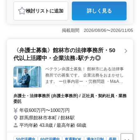
おすすめポイント
検討リスト
に追加
詳しく見る
＜働きやすさ＞ 年間休日120日で、ワークライフバラン
スを大切にできます。車通勤も可能なので、通勤が便利
です。働きやすく、安定した勤務環境が整っていま
掲載期間 2026/08/06〜2026/11/05
す。 ＜経験重視＞ 年齢ではなく、経験を重視して
採用します。50代、60代のベテラン弁護士が活躍してお
り、年齢を気にせず働けます。 ＜仕事内容＞ 民事
〈弁護士募集〉館林市の法律事務所・50
事件を担当します。破産、民事再生、任意整理、交通事
故、不動産問題など多岐にわたる案件を扱います。個人
代以上活躍中・企業法務♪駅チカ◎
受任も可能で、弁護士費用も事務所が負担します
ベテラン弁護士募集！ 館林市にある法律事
務所での募集です。 企業法務をおまかせし
ます。 ー仕事内容ー ・労務問題 ・M&A案
件 ・契約書作成・検討 ・契約書レビュー ・
株主総会対策 等 ーおすすめポイントー ・50
弁護士・法律事務所 (弁護士事務所) / 正社員・契約社員・業務
代以上の新規採用実績有り ・子育て中の方
委託
の応募も大歓迎♪ ・勤務時間自由設定☆ ・
年収600万円〜1000万円
車通勤可 ・駅チカ 経験を重視しておりま
群馬県館林市本町 / 館林駅
す！ 皆様からのご応募お待ちしています！
平均年齢 43.8歳 / 最高年齢 68歳
50代活躍中
60代活躍中
車通勤OK
週休2日制
長期