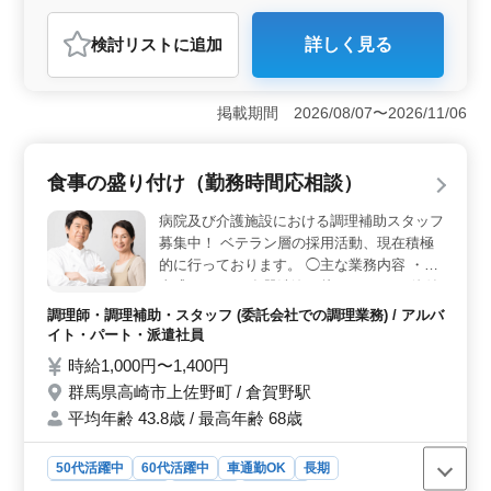
自動車整備士
検討リスト
に追加
詳しく見る
おすすめポイント
＜経験豊富な中高年の活躍場所＞ ディーラー店での自
動車整備士業務を、中高年の方々が活躍できる環境で
掲載期間 2026/08/07〜2026/11/06
す。年齢に関係なく、豊富な経験を持つ方々がチームを
支えています。また、残業時間が少なく、完全週休2日制
なので、お仕事とプライベートの両立がしやすい環境で
食事の盛り付け（勤務時間応相談）
す。 ＜技術力を活かす仕事内容＞ 自動車整備10年
以上の経験が求められる仕事です。点検整備や車検対応
病院及び介護施設における調理補助スタッフ
など、幅広い業務に携わることができます。自分の技術
募集中！ ベテラン層の採用活動、現在積極
力を存分に発揮し、お客様の安心・安全なカーライフを
的に行っております。 ◯主な業務内容 ・食
サポートすることができます。 ＜働きやすい環境
事盛りつけ ・食器洗浄・片づけ ・その他付
＞ 年収400万円〜500万円という好条件に加え、全額支
随する業務 長期間働ける方歓迎します！ 勤
給の通勤手当があります。また、駅チカで車通勤も可能
調理師・調理補助・スタッフ (委託会社での調理業務) / アルバ
務時間応相談です。 ライフスタイルに合っ
で、無料駐車場も完備されています。休日も十分に確保
イト・パート・派遣社員
た働き方も可能です！
されており、自分の時間も大切にできる環境が整ってい
時給1,000円〜1,400円
ます。
群馬県高崎市上佐野町 / 倉賀野駅
平均年齢 43.8歳 / 最高年齢 68歳
50代活躍中
60代活躍中
車通勤OK
長期