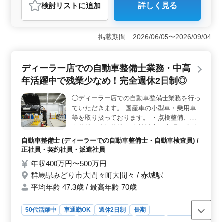
検討リスト
に追加
詳しく見る
おすすめポイント
＜寮完備で安心して働ける環境＞ 単身寮を完備してお
り、生活面のサポートを受けながら勤務できます。新天
掲載期間 2026/06/05〜2026/09/04
地でも安心して就業できます。 ＜調理経験を活かせ
る＞ 温泉旅館の和食調理人として、仕込みや調理、盛
り付けなどを担当します。これまで培った調理経験や技
ディーラー店での自動車整備士業務・中高
術を活かし、ベテラン人材として活躍できるお仕事で
年活躍中で残業少なめ！完全週休2日制◎
す。 ＜通勤＋待遇充実＞ 車通勤が可能で通勤手当
も支給するため、通勤負担を抑えられる環境です。賞与
◯ディーラー店での自動車整備士業務を行っ
や社会保険など福利厚生も整っており、安心して長く働
ていただきます。 国産車の小型車・乗用車
ける環境です。
等を取り扱っております。 ・点検整備、緊
急整備、分解整備 ・車検対応 ・部品の交換
や取付、補修 等 ※月の残業時間は10時間程
自動車整備士 (ディーラーでの自動車整備士・自動車検査員) /
度となっております。 お仕事とプライベー
正社員・契約社員・派遣社員
トの両立が可能です。 40代、50代の方がご
年収400万円〜500万円
活躍されている職場です。 中高年の方のご
群馬県みどり市大間々町大間々 / 赤城駅
応募をお待ちしております！
平均年齢 47.3歳 / 最高年齢 70歳
50代活躍中
車通勤OK
週休2日制
長期
残業なし・少なめ
男性歓迎
正社員
契約社員
派遣社員