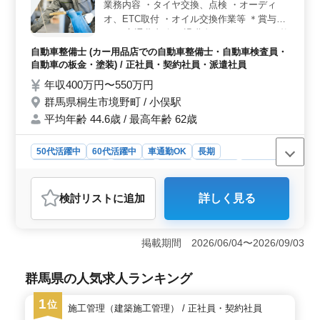
業務内容 ・タイヤ交換、点検 ・オーディ
必要な資格は土木施工管理技士と普通自動車免許です。
オ、ETC取付 ・オイル交換作業等 ＊賞与あ
土木施工管理業務経験が5年以上ある方を求めています。
り ＊交通費支給 ＊退職金あり これまでの整
給与は500万円〜650万円で、通勤手当は全額支給されま
備経験を活かせます。 幅広い作業をこなせ
す。 ＜柔軟な働き方と休暇制度＞ 週5〜6日の勤務
自動車整備士 (カー用品店での自動車整備士・自動車検査員・
で、土曜は隔週での出勤となります。土曜隔週での休日
るベテランさんを募集します。
自動車の板金・塗装) / 正社員・契約社員・派遣社員
制度や夏季休暇、年末年始、GWなどが適用されていま
年収400万円〜550万円
す。安心して働ける職場で、ご経験を活かし新しいステ
群馬県桐生市境野町 / 小俣駅
ージを築いてみませんか。お問い合わせお待ちしており
ます。
平均年齢 44.6歳 / 最高年齢 62歳
50代活躍中
60代活躍中
車通勤OK
長期
残業なし・少なめ
男性歓迎
正社員
契約社員
派遣社員
自動車整備士
検討リスト
に追加
詳しく見る
おすすめポイント
＜残業少なめで働きやすい環境＞ 残業少なめで業務後
の時間も確保しやすく、無理なく働きやすい環境です。
掲載期間 2026/06/04〜2026/09/03
長期勤務を続けやすい勤務体制で、安定した生活リズム
を整えながら仕事に取り組めます。 ＜整備経験を活
群馬県の人気求人ランキング
かせる業務内容＞ カー用品販売店でタイヤ交換、点
検、オーディオ・ETC取付、オイル交換作業などを担当
1
位
します。これまでの整備経験や資格を活かして、幅広い
施工管理（建築施工管理） / 正社員・契約社員
作業に対応する整備スタッフとして活躍できます。