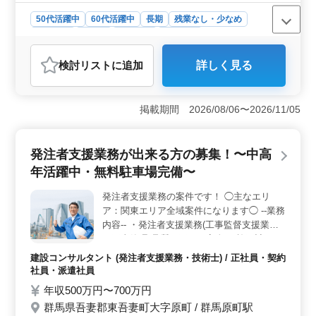
50代活躍中
60代活躍中
長期
残業なし・少なめ
男性歓迎
正社員
契約社員
業務委託
弁護士・法律事務所
検討リスト
に追加
詳しく見る
おすすめポイント
＜経験を活かせる環境＞ これまでの経験を考慮して、
担当する事件を決定します。民事事件や家事事件の多様
掲載期間 2026/08/06〜2026/11/05
な案件に対応することが可能です。自身のスキルをフル
に活かして、弁護士業務を行いませんか？ ＜柔軟な
勤務形態＞ 正社員、契約社員、業務委託と、希望に合
発注者支援業務が出来る方の募集！〜中高
わせた働き方が選べます。残業が少ないため、ワークラ
年活躍中・無料駐車場完備〜
イフバランスを保ちながらの勤務が可能です。希望条件
や待遇についても相談ができるため、働きやすい環境が
発注者支援業務の案件です！ ◯主なエリ
整っています。 ＜福利厚生の充実＞ 社会保険完備
ア：関東エリア全域案件になります◯ --業務
や通勤手当の実費支給など、充実した福利厚生が魅力で
す。個人受任も可能で、弁護士費用も事務所が負担しま
内容-- ・発注者支援業務(工事監督支援業務)
す。中高年が活躍している職場で、安心して働ける環境
・工事管理(品質・工程・安全)、施工計画、
が整っています。
積算、設計変更 ・現場での打ち合わせ、
建設コンサルタント (発注者支援業務・技術士) / 正社員・契約
CAD操作あり ・図面の作製，修正 ・資料作
社員・派遣社員
成業務 ・その他関連業務 --歓迎致します--
年収500万円〜700万円
・50代、60代経験者 ・1級土木施工管理技士
群馬県吾妻郡東吾妻町大字原町 / 群馬原町駅
有資格者 社宅完備です！ 50代以上で土木施