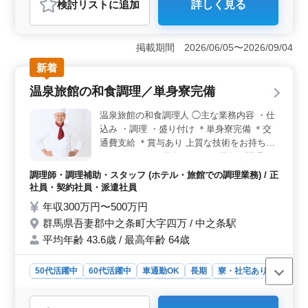
検討リスト
に追加
詳しく見る
おすすめポイント
＜土日祝休み×残業なし＞ 完全週休2日制（土日祝休
み）で予定を立てやすく、残業なしのため仕事と生活の
掲載期間 2026/06/05〜2026/09/04
バランスを整えやすい環境です。無理なく長期的に続け
新着
られる働き方が魅力です。 ＜会計経験を活かせる
＞ 仕訳や記帳、決算書類作成補助、会計ソフト入力な
温泉旅館の和食調理／単身寮完備
ど税務会計業務を担当します。会計事務所での経験を活
かし、これまでの知識やスキルを発揮できます。 ＜
温泉旅館の和食調理人 ◯主な業務内容 ・仕
車通勤可＋安心待遇＞ 車通勤が可能で、交通費支給に
込み ・調理 ・盛り付け ＊単身寮完備 ＊交
より通勤負担を抑えられる環境です。賞与や社会保険、
通費支給 ＊賞与あり 上質な技術をお持ちの
退職金共済など待遇も整っており、安心して長く働ける
ベテランさんを募集します。 長年の調理経
環境です。
験を存分に発揮して頂けます。
調理師・調理補助・スタッフ (ホテル・旅館での調理業務) / 正
社員・契約社員・派遣社員
年収300万円〜500万円
群馬県吾妻郡中之条町大字四万 / 中之条駅
平均年齢 43.6歳 / 最高年齢 64歳
50代活躍中
60代活躍中
車通勤OK
長期
寮・社宅あり
女性歓迎
男性歓迎
正社員
契約社員
派遣社員
調理師・調理補助・スタッフ