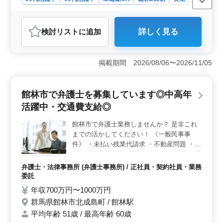
女性歓迎
正社員
契約社員
業務委託
弁護士・法律事務所
検討リスト
に追加
詳しく見る
おすすめポイント
＜経験とスキルを活かす＞ 企業法務の実務経験を活か
せる環境です。労務問題やM&amp;A案件、契約書作成・
掲載期間 2026/08/06〜2026/11/05
レビュー、株主総会対策など、多岐にわたる業務を担当
できます。経験豊富な方にとって、充実した職場となり
ます。 ＜働きやすさ＞ 館林駅から近く、車通勤も
館林市で弁護士を募集しています◎中高年
可能なので通勤が便利です。さらに、勤務時間の自由設
活躍中・交通費支給◎
定も可能で、週休2日制に加えて土日祝が休みです。
＜職場環境＞ 平均年齢43.8歳、最高年齢68歳と幅広い
館林市で弁護士業務しませんか？ 是非これ
年齢層が在籍しており、50代以上の新規採用実績もあり
までの活かしてください！ 《一般民事事
ます。少人数の法律事務所で、アットホームな雰囲気の
中で働くことができます。
件》 ・未払い残業代請求 ・不動産問題 ・売
買代金請求 など 《家事事件》 ・遺言書作成
・相続 ・特別養子縁組 など 担当事件は今ま
弁護士・法律事務所 (弁護士事務所) / 正社員・契約社員・業務
での経験を考慮します！ 希望条件・待遇相
委託
談して下さい！
年収700万円〜1000万円
群馬県館林市北成島町 / 館林駅
平均年齢 51歳 / 最高年齢 60歳