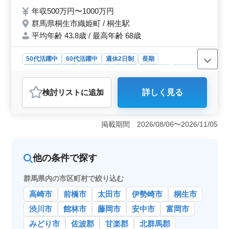
す。
休2日 ・残業少なめ ・交通費実費支給 担当
年収500万円〜1000万円
事件は今までの経験を考慮します！ 希望条
群馬県桐生市織姫町 / 桐生駅
件・待遇相談して下さい！ 皆様のご応募お
平均年齢 43.8歳 / 最高年齢 68歳
待ちしております♪♪
50代活躍中
60代活躍中
週休2日制
長期
残業なし・少なめ
男性歓迎
正社員
契約社員
業務委託
弁護士・法律事務所
検討リスト
に追加
詳しく見る
おすすめポイント
＜経験を活かす環境＞ 法律事務所でベテラン弁護士を
募集しています。弁護士経験20年以上の方を優遇し、こ
掲載期間 2026/08/06〜2026/11/05
れまでの経験を活かせる環境です。幅広い案件に携わ
り、培ったスキルを発揮してください。 ＜働きやす
い職場＞ 週休2日制と残業少なめで、ワークライフバラ
他の条件で探す
ンスを重視した働き方が可能です。通勤手当の実費支給
や、社会保険完備といった福利厚生も整っています。長
群馬県内の市区町村で絞り込む
期的に安心して働ける職場です。 ＜勤務地の魅力
＞ 群馬県桐生市にあるこの法律事務所は、桐生駅が最
高崎市
前橋市
太田市
伊勢崎市
桐生市
寄り駅です。通勤の利便性が高いです。
渋川市
館林市
藤岡市
安中市
富岡市
みどり市
佐波郡
甘楽郡
北群馬郡