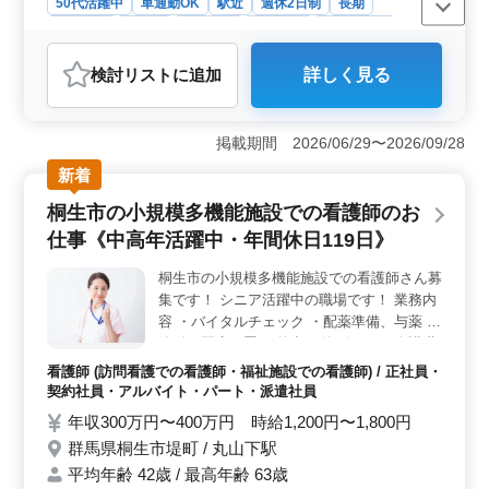
50代活躍中
車通勤OK
駅近
週休2日制
長期
気軽にお問い合わせください。
女性歓迎
正社員
契約社員
派遣社員
会計事務所
おすすめポイント
検討リスト
に追加
詳しく見る
＜経験活かせる業務＞ 会計事務所ベテラン経験者向け
のお仕事です。顧問先巡回業務や税務会計業務など、幅
広い経験を活かせます。 ＜働きやすい環境＞ 週休2
掲載期間 2026/06/29〜2026/09/28
日制と駅チカの好立地で、働きやすいです。仕事とプラ
イベートのバランスを取りやすい環境です。車通勤も可
新着
能。 ＜税理士資格所持者優遇＞ 税理士資格所持者
桐生市の小規模多機能施設での看護師のお
は条件優遇。 経験と知識を活かせ、事務所を支えるこ
とができます。
仕事《中高年活躍中・年間休日119日》
桐生市の小規模多機能施設での看護師さん募
集です！ シニア活躍中の職場です！ 業務内
容 ・バイタルチェック ・配薬準備、与薬 ・
簡単な医療処置 ・外出の付き添い ・介護職
員への医療に関する指導 ・食事、排泄補助
看護師 (訪問看護での看護師・福祉施設での看護師) / 正社員・
・入浴の介助 ・ベッドメイキング 等 備考
契約社員・アルバイト・パート・派遣社員
・社会保障完備 ・車通勤可 ・残業少なめ 今
年収300万円〜400万円 時給1,200円〜1,800円
からお仕事探しを始められる方、必見！ ご
群馬県桐生市堤町 / 丸山下駅
応募お待ちしております♪♪
平均年齢 42歳 / 最高年齢 63歳