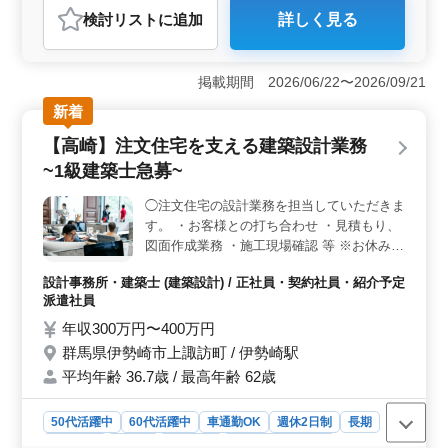
検討リスト
に追加
詳しく見る
おすすめポイント
＜キャリアパスの多様性と成長の可能性＞ 国産ディー
ラーでの経験は、自動車整備士としてのキャリアパスを
掲載期間 2026/06/22〜2026/09/21
多様化させます。定期点検や一般修理、自動車電装品の
新着
修理や取り付けなど、幅広い業務を通じて技術力を高め
られます。これにより、将来的には専門分野でのスペシ
【高崎】注文住宅を支える建築設計業務
ャリストやリーダーとしての成長が期待できます。
~1級建築士急募~
＜シニア層に適した働きやすい環境＞ 50代の技術者が
活躍する職場で、ベテランシニア層も積極的に歓迎され
◯注文住宅の設計業務を担当していただきま
ます。長年の経験やノウハウを活かし、安定した環境で
す。 ・お客様との打ち合わせ ・見積もり、
長期間働けることが魅力です。また、残業が少なく、休
日がしっかりと確保されているため、ワークライフバラ
図面作成業務 ・施工現場確認 等 ※お休みは
ンスを保ちながら働くことが可能です。 ＜充実した
水曜と木曜、または水曜と日曜から選んでい
設計事務所・建築士 (建築設計) / 正社員・契約社員・紹介予定
待遇と安心の福利厚生＞ 年収400万円〜500万円や賞与
ただいてます。 中高年の方のご応募もお待
派遣社員
年二回など、給与面での安定感があります。さらに、通
ちしています。 40〜60代の方も活躍してい
勤手当や福利厚生も充実しており、生活面でも安心して
ます。
年収300万円〜400万円
働くことが可能です。福利厚生には雇用・労災・健康・
群馬県伊勢崎市上諏訪町 / 伊勢崎駅
厚生・財形などが含まれ、健康面や将来の資産形成にも
平均年齢 36.7歳 / 最高年齢 62歳
配慮されています。
50代活躍中
60代活躍中
車通勤OK
週休2日制
長期
男性歓迎
正社員
契約社員
紹介予定派遣社員