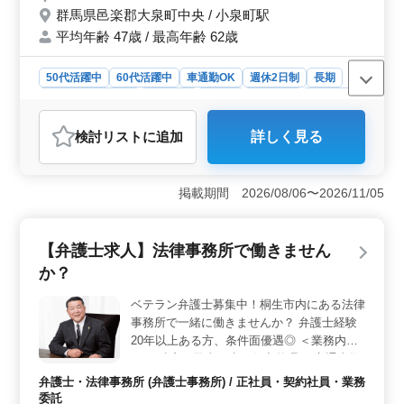
イカー通勤可 会計事務所経験者は給与面に
群馬県邑楽郡大泉町中央 / 小泉町駅
おいて優遇致しますので、ご相談ください☆
平均年齢 47歳 / 最高年齢 62歳
あなたからのご応募お待ちしております！
50代活躍中
60代活躍中
車通勤OK
週休2日制
長期
残業なし・少なめ
女性歓迎
正社員
契約社員
派遣社員
紹介予定派遣社員
アルバイト・パート
会計事務所
検討リスト
に追加
詳しく見る
おすすめポイント
＜経験者優遇の働きやすい環境＞ 群馬県邑楽郡大泉町
中央に位置する会計事務所での税理士補助業務の募集で
掲載期間 2026/08/06〜2026/11/05
す。主な業務は顧客先への訪問や月次巡回監査、受付、
データ処理、会計、書類整理などです。経験者は給与面
で優遇され、中高年の方々も活躍の場を広げられま
【弁護士求人】法律事務所で働きません
す。 ＜充実の福利厚生と働きやすさ＞ 土日祝休み
か？
や年間休日120日と、プライベートも充実させられる環境
が整っています。昇給や賞与もあり、経験や実績を評価
ベテラン弁護士募集中！桐生市内にある法律
されます。マイカー通勤も可能で、通勤のストレスも軽
事務所で一緒に働きませんか？ 弁護士経験
減されます。 ＜待遇の魅力＞ 年収300万円〜500万
円という魅力的な給与に加え、通勤手当も支給されま
20年以上ある方、条件面優遇◎ ＜業務内容
す。賞与も年2回あり、安定した収入を得られます。会計
＞ ・破産、民事再生、任意整理 ・交通事故
事務所経験者は給与面での優遇がありますので、経験を
・賃貸、連帯保証 ・未払い残業代請求 ・不
弁護士・法律事務所 (弁護士事務所) / 正社員・契約社員・業務
活かして更なるキャリアアップを目指すことが可能で
動産問題 ・売買代金請求 等 ＜特徴＞ ・週
委託