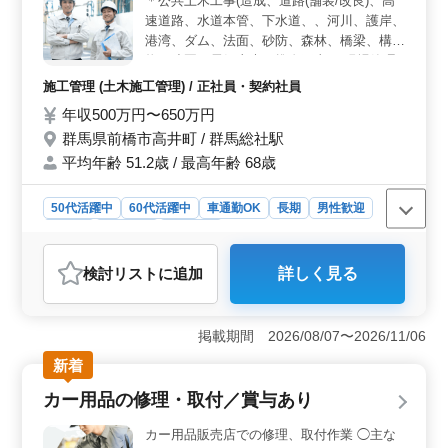
＊公共土木工事(造成、道路(舗装/改良)、高
ています。全額支給の通勤手当もあり、働きやすい条件
速道路、水道本管、下水道、、河川、護岸、
が整っています。
港湾、ダム、法面、砂防、森林、橋梁、構造
物、造園、電気土木、推進工事)の現場管理
及び施工管理業務全般を行います。 ・測
施工管理 (土木施工管理) / 正社員・契約社員
量、墨出し、丁張り設置 ・施工管理(品
年収500万円〜650万円
質、安全、工程・原価) ・各種書類作成(確
群馬県前橋市高井町 / 群馬総社駅
認書類、竣工書類等) ・施工図作成 ・見
積書作成/積算業務(数量の拾い出し、内訳書
平均年齢 51.2歳 / 最高年齢 68歳
の作成) ・取引先との打ち合わせ ・職人
手配、協力会社との打ち合わせ ・その他土
50代活躍中
60代活躍中
車通勤OK
長期
男性歓迎
木工事に関する付随業務を行います。
正社員
契約社員
施工管理
おすすめポイント
検討リスト
に追加
詳しく見る
＜土木施工管理業務＞ 群馬県前橋市高井町での公共土
木工事の土木施工管理業務に中高年の方を歓迎していま
す。主な業務は、公共土木工事の現場管理および施工管
掲載期間 2026/08/07〜2026/11/06
理業務全般を行います。測量、墨出し、丁張り設置、施
工管理（品質、安全、工程・原価）、各種書類作成、施
新着
工図作成、見積書作成などが含まれます。 ＜雇用条
カー用品の修理・取付／賞与あり
件と給与＞ 雇用形態は正社員または契約社員で、群馬
県前橋市高井町の現場での勤務となります。最寄り駅は
カー用品販売店での修理、取付作業 ◯主な
群馬総社駅で、車での通勤が可能で駐車場もあります。