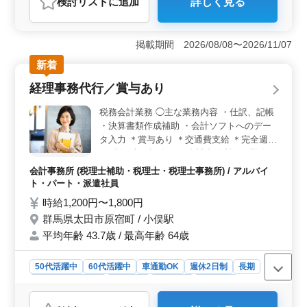
検討リスト
に追加
詳しく見る
おすすめポイント
＜中高年が活躍できる自動車整備のお仕事＞ この求人
は自動車販売店での整備士を募集しています。中高年の
掲載期間 2026/08/08〜2026/11/07
方々も活躍中で、年間休日110日と働きやすい環境が整っ
新着
ています。国産車の整備に携わりながら、経験豊富な方
のご応募をお待ちしています。 ＜お仕事の特徴＞
経理事務代行／賞与あり
主な業務としては、定期点検整備、納車整備、車検対
応、部品の交換・取り付け・補修、トラブルシューティ
税務会計業務 ◯主な業務内容 ・仕訳、記帳
ング時の整備業務が含まれます。国産車がメインとな
・決算書類作成補助 ・会計ソフトへのデー
り、様々な車両の整備に携わることができます。 ＜
タ入力 ＊賞与あり ＊交通費支給 ＊完全週休
経験者歓迎・働きやすい環境＞ 現在50歳以上も活躍し
2日制（土日祝休み） 会計事務所での勤務経
ている企業で、10年以上の自動車整備経験をお持ちの方
験を存分に発揮して頂けます。 さらなるキ
が対象です。自動車整備のスキルを活かして新しいキャ
会計事務所 (税理士補助・税理士・税理士事務所) / アルバイ
ャリアアップも望めるお仕事です。
リアを築くチャンスです。残業は月10時間程度と少なめ
ト・パート・派遣社員
で、シフト制による休暇もあるため、プライベートとの
時給1,200円〜1,800円
両立が可能です。
群馬県太田市原宿町 / 小俣駅
平均年齢 43.7歳 / 最高年齢 64歳
50代活躍中
60代活躍中
車通勤OK
週休2日制
長期
残業なし・少なめ
女性歓迎
男性歓迎
派遣社員
アルバイト・パート
会計事務所