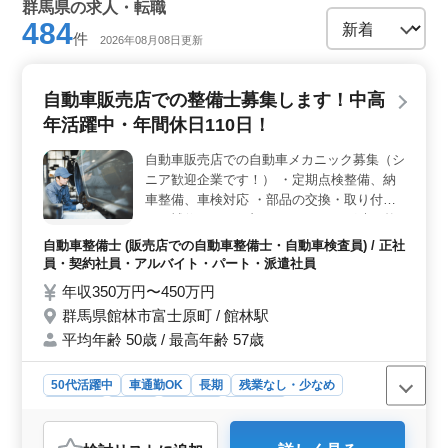
群馬県の求人・転職
484
件
2026年08月08日更新
自動車販売店での整備士募集します！中高
年活躍中・年間休日110日！
自動車販売店での自動車メカニック募集（シ
ニア歓迎企業です！） ・定期点検整備、納
車整備、車検対応 ・部品の交換・取り付
け・補修 ・トラブルシューティング時の整
備業務全般 ・主に国産車がメインとなりま
自動車整備士 (販売店での自動車整備士・自動車検査員) / 正社
す。 現在50歳以上も活躍している企業で
員・契約社員・アルバイト・パート・派遣社員
す。 国産車中心の販売店の為様々な国産車
年収350万円〜450万円
両を整備することが出来ます 今までの経験
群馬県館林市富士原町 / 館林駅
を活かして働ける方のご応募お待ちしており
平均年齢 50歳 / 最高年齢 57歳
ます。
50代活躍中
車通勤OK
長期
残業なし・少なめ
男性歓迎
正社員
契約社員
派遣社員
アルバイト・パート
自動車整備士