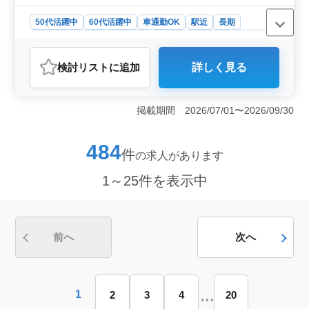
50代活躍中
60代活躍中
車通勤OK
駅近
長期
残業なし・少なめ
女性歓迎
正社員
契約社員
派遣社員
アルバイト・パート
看護師
検討リスト
に追加
詳しく見る
おすすめポイント
＜中高年も活躍！小規模多機能施設での看護師募集＞
桐生市の小規模多機能施設では、経験豊富な中高年の看
掲載期間 2026/07/01〜2026/09/30
護師を積極的に募集しています。地域に密着した医療・
介護サービスを提供し、利用者の方々の健康と安心を支
えるお手伝いをしませんか？ ＜業務内容の詳細＞
484
件
の求人があります
看護師として、バイタルチェック、配薬準備、医療処
置、外出時のサポート、介護職員への指導など、幅広い
1～25件を表示中
業務を担当します。また、食事や排泄のサポート、入浴
介助など、利用者の生活全般にわたるサポートも行いま
す。 ＜待遇と備考＞ 社会保障完備、車通勤可、残
業は少なめとなっており、プライベートとの両立がしや
すい環境です。年間休日は119日で、メリハリのある働き
前へ
次へ
方が可能です。正看護師または准看護師の資格をお持ち
で、看護師としての実務経験が5年以上ある方を求めてい
ます。
…
1
2
3
4
20