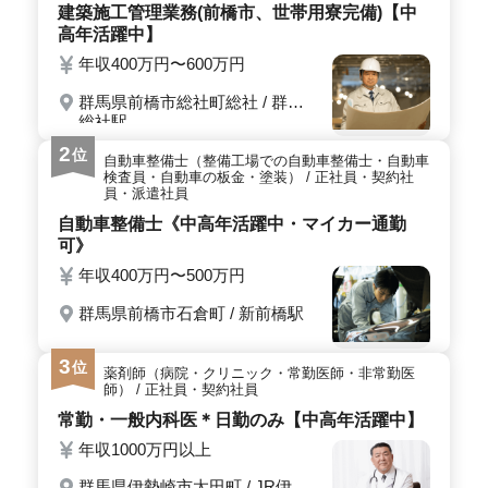
建築施工管理業務(前橋市、世帯用寮完備)【中
＜車通勤＋待遇充実で安心＞ 車通勤が可能で通勤負担
高年活躍中】
を抑えられる環境です。交通費支給や賞与、社会保険完
備に加えて退職金制度もあり、福利厚生が整った環境で
年収400万円〜600万円
安心して長く働ける職場です。
群馬県前橋市総社町総社 / 群馬
総社駅
2
位
自動車整備士（整備工場での自動車整備士・自動車
検査員・自動車の板金・塗装） / 正社員・契約社
員・派遣社員
自動車整備士《中高年活躍中・マイカー通勤
可》
年収400万円〜500万円
群馬県前橋市石倉町 / 新前橋駅
3
位
薬剤師（病院・クリニック・常勤医師・非常勤医
師） / 正社員・契約社員
常勤・一般内科医＊日勤のみ【中高年活躍中】
年収1000万円以上
群馬県伊勢崎市太田町 / JR伊勢