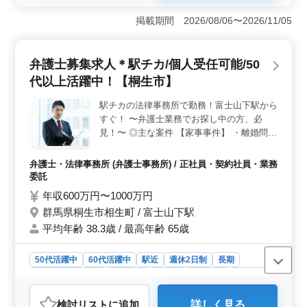
＜経験を活かせる環境＞ 渋川市の法律事務所で弁護士
を募集しています。相続や離婚問題を中心に一般民事事
掲載期間 2026/08/06〜2026/11/05
件も多く取り扱っています。経験・知識・スキルを活用
し即戦力として働けます。 ＜中高年も活躍中＞ 最
近60代の新入スタッフを採用した実績があり、50代・60
弁護士募集求人＊駅チカ/個人受任可能/50
代も活躍中の職場です。年齢に関係なく、経験豊富な方
代以上活躍中！【桐生市】
を求めています。落ち着いた環境で自身のスキルを存分
に発揮できます。 ＜働きやすさと福利厚生＞ 週5日
駅チカの法律事務所で勤務！富士山下駅から
勤務で土日祝休み、残業なしの働きやすい環境です。社
すぐ！ 〜弁護士業務でお探し中の方、必
会保険完備、通勤手当の実費支給、個人受任も可能で弁
護士費用は事務所が負担します。サポート充実の職場で
見！〜 ◎主な案件 【家事事件】 ・離婚問題
長期的に働けます。
・不倫慰謝料 ・成年後見制度 ・任意後見契
約 ・遺言書作成 ・相続 等 ーー備考ーー ・
弁護士・法律事務所 (弁護士事務所) / 正社員・契約社員・業務
個人受任可能 ・交通費：実費支給 お気軽に
委託
お問い合わせください。 ご応募お待ちして
年収600万円〜1000万円
おります♪
群馬県桐生市相生町 / 富士山下駅
平均年齢 38.3歳 / 最高年齢 65歳
50代活躍中
60代活躍中
駅近
週休2日制
長期
残業なし・少なめ
男性歓迎
正社員
契約社員
業務委託
弁護士・法律事務所
検討リスト
に追加
詳しく見る