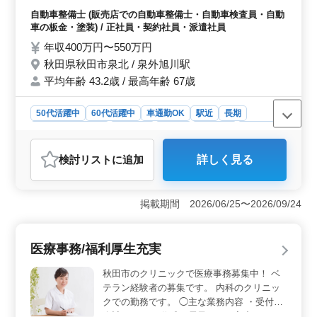
活躍できる職場です！ シニアが経験を活か
自動車整備士 (販売店での自動車整備士・自動車検査員・自動
して活躍中です。
車の板金・塗装) / 正社員・契約社員・派遣社員
年収400万円〜550万円
秋田県秋田市泉北 / 泉外旭川駅
平均年齢 43.2歳 / 最高年齢 67歳
50代活躍中
60代活躍中
車通勤OK
駅近
長期
残業なし・少なめ
男性歓迎
正社員
契約社員
派遣社員
自動車整備士
検討リスト
に追加
詳しく見る
おすすめポイント
＜経験を活かせる整備業務＞ 点検や車検、故障修理、
新車・中古車の整備などを担当します。これまでの整備
掲載期間 2026/06/25〜2026/09/24
士経験を活かして活躍できます。 ＜残業少なめで無
理のない働き方＞ 残業は少なめで、負担を抑えながら
勤務できます。プライベートの時間を確保しながら、無
医療事務/福利厚生充実
理のない働き方ができます。 ＜駅チカで通勤しやす
く待遇面も整った職場＞ 勤務地は泉外旭川駅から徒歩
秋田市のクリニックで医療事務募集中！ ベ
圏内にあり、車通勤も可能で通勤しやすい環境です。交
テラン経験者の募集です。 内科のクリニッ
通費は実費支給（上限なし）、各種保険完備と待遇面も
クでの勤務です。 ◯主な業務内容 ・受付、
整っており、長期的に勤務しやすい職場です。
会計 ・カルテ作成、電子カルテ入力 ・レセ