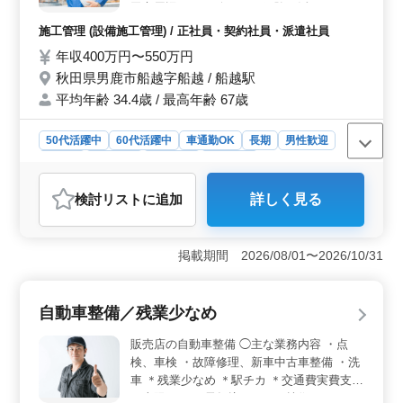
田市周辺です。 今までの経験を活かして頂
けるベテラン層の、50代、60代のご応募お
施工管理 (設備施工管理) / 正社員・契約社員・派遣社員
待ちしています。 是非ご応募下さい
年収400万円〜550万円
秋田県男鹿市船越字船越 / 船越駅
平均年齢 34.4歳 / 最高年齢 67歳
50代活躍中
60代活躍中
車通勤OK
長期
男性歓迎
正社員
契約社員
派遣社員
施工管理
おすすめポイント
検討リスト
に追加
詳しく見る
＜魅力ポイント＞ 管工事施工管理技士のポジション
で、経験豊富な中高年層が活躍できる環境です。男鹿市
から秋田市周辺の設備工事現場での施工管理を担当しま
掲載期間 2026/08/01〜2026/10/31
す。 ＜福利厚生＞ 年収400万円〜550万円の魅力的
な給与に加え、賞与や雇用・労災・健康・厚生などの福
利厚生が充実しています。退職金制度や退職金共済もあ
自動車整備／残業少なめ
ります。 ＜勤務条件＞ 週休二日制で、土曜日隔週
に休みがあります。年末年始やGW、盆休みなど長期休暇
販売店の自動車整備 ◯主な業務内容 ・点
も設定されており、ワークライフバランスが保たれてい
検、車検 ・故障修理、新車中古車整備 ・洗
ます。
車 ＊残業少なめ ＊駅チカ ＊交通費実費支給
（上限なし） 長年培ってきた技術をもとに