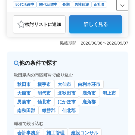
50代活躍中
60代活躍中
長期
男性歓迎
正社員
契約社員
施工管理
おすすめポイント
検討リスト
に追加
詳しく見る
＜募集要項＞ 建築施工管理職での募集です。残業が少
なく、中高年の方が活躍されています。 ＜職務内容
＞ 幅広い工事案件の現場監督を担当できます。公共工
掲載期間 2026/06/08〜2026/09/07
事から大型店舗、介護福祉施設、動物施設、排水処理施
設まで幅広いプロジェクトに携わります。 ＜勤務環
境＞ 秋田県能代市の泉外旭川駅近くでの勤務となりま
他の条件で探す
す。建築士や建築施工管理技士の資格をお持ちの方が歓
迎されます。残業は少なく、シニア層も活躍できる環境
です。
秋田県内の市区町村で絞り込む
秋田市
横手市
大仙市
由利本荘市
大館市
能代市
北秋田市
鹿角市
潟上市
男鹿市
仙北市
にかほ市
鹿角郡
南秋田郡
雄勝郡
仙北郡
職種で絞り込む
会計事務所
施工管理
建設コンサル