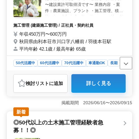
〜建設業許可取得済です〜 業務内容 ・案
件：農業施設、プラント ・施工管理、積
算、各種書類作成、施工図チェック 等 ・施
主打ち合わせ、近隣住民対応、若手指導 等
施工管理 (建築施工管理) / 正社員・契約社員
備考 ＊CAD使用経験あれば尚可 ＊2級建築
年収450万円〜600万円
施工管理技士以上保有者 ＊車通勤可能 ＊作
秋田県由利本荘市川口字八幡前 / 羽後本荘駅
業着支給 ☆60代以上現役活躍中 ☆建築施工
管理業務経験者、お気軽にお問合せください
平均年齢 42.1歳 / 最高年齢 65歳
ご応募お待ちしております！！
50代活躍中
60代活躍中
70代活躍中
車通勤OK
長期
女性歓迎
正社員
契約社員
施工管理
おすすめポイント
検討リスト
に追加
詳しく見る
＜60代以上急募企業＞ 経験豊富な60代以上の方々のご
応募をお待ちしています。貴重な経験と知識を活かし、
現場でのリーダーシップを発揮していただける方を求め
掲載期間 2026/06/16〜2026/09/15
ています。当社では長年の経験を尊重し、活躍の場を提
供しています。 ＜建築施工管理業務経験者歓迎＞
新着
建築施工管理業務の経験が5年以上ある方を歓迎します。
◎50代以上の土木施工管理経験者急
また、CADの使用経験や2級建築施工管理技士以上の資格
をお持ちの方は、さらに活躍の場が広がります。安定し
募！！◎
た環境で、さらなるキャリアアップを目指せます。