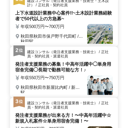
建設コンサル（発注者支援業務・技術士・土木設
ど、会計事務所での実務経験が活かせます。担当者によ
計） / 正社員・契約社員
る丁寧な引き継ぎがあるため、新しい職場でも安心して
上下水道設計業務中心案件!!~土木設計業務経験
スムーズに業務を開始できます。 通勤や待遇も魅力
者で50代以上の方急募~
的です マイカー通勤が可能で駐車場の自己負担なし。
年収500万円〜700万円
賞与は年3回（計3.5ヶ月分）支給され、退職金制度も完
備されています。福利厚生が充実しているため、安心し
秋田県秋田市保戸野千代田町 /
て働ける環境が整っています。子育て中のスタッフも活
秋田駅
躍しており、多様な働き方に対応しています。
2
位
建設コンサル（発注者支援業務・技術士） / 正社
員・契約社員・派遣社員
発注者支援業務の募集！中高年活躍中◯単身用
宿舎完備◯長期で勤務可能な方！♪
年収550万円〜750万円
秋田県秋田市新屋比内町 / 新屋
駅
3
位
建設コンサル（発注者支援業務・技術士） / 正社
員・契約社員・派遣社員
発注者支援業務が出来る方！〜中高年活躍中☆
新規入札案件☆単身用宿舎完備！〜