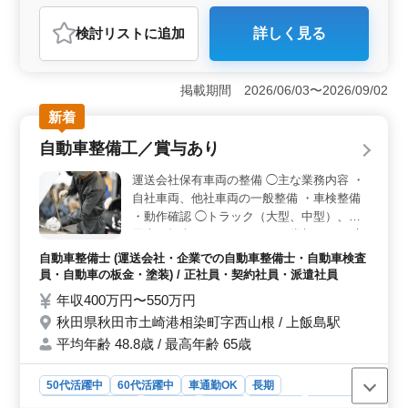
自動車整備士
検討リスト
に追加
詳しく見る
おすすめポイント
＜経験・スキルを活かせる環境＞ 車検業務、消耗品交
換、故障点検、整備車両の引き取りなど整備業務全般を
掲載期間 2026/06/03〜2026/09/02
担当します。乗用車から大型車まで扱い、これまで培っ
新着
た整備経験を活かせます。 ＜働きやすい環境＞ 50
代・60代が活躍している職場です。ベテランメカニック
自動車整備工／賞与あり
として長年の経験や技術を発揮できる環境です。マイカ
ー通勤にも対応しています。 ＜待遇・福利厚生＞
運送会社保有車両の整備 ◯主な業務内容 ・
賞与あり、交通費支給、無料駐車場完備、各種社会保険
自社車両、他社車両の一般整備 ・車検整備
完備。安定した環境で整備技術を活かして働けます。
・動作確認 ◯トラック（大型、中型）、乗
用車を担当して頂きます。 ＊賞与あり ＊交
通費支給 大型トラックまでを担当できるプ
自動車整備士 (運送会社・企業での自動車整備士・自動車検査
ロフェッショナルを募集します。 ぜひ匠の
員・自動車の板金・塗装) / 正社員・契約社員・派遣社員
技術を発揮してください！
年収400万円〜550万円
秋田県秋田市土崎港相染町字西山根 / 上飯島駅
平均年齢 48.8歳 / 最高年齢 65歳
50代活躍中
60代活躍中
車通勤OK
長期
残業なし・少なめ
男性歓迎
正社員
契約社員
派遣社員