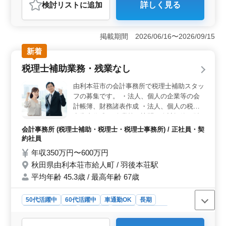
検討リスト
に追加
詳しく見る
＜安定したキャリア形成＞ 公共土木工事の管理経験が
ある方に最適なポジションです。長期の雇用形態や給与
体系により、安定したキャリアを築くことができま
掲載期間 2026/06/16〜2026/09/15
す。 ＜充実した福利厚生＞ 雇用・労災・健康・厚
生などの福利厚生が整っています。年1回の賞与も支給さ
新着
れ、働きやすい環境が整っています。 ＜経験を活か
税理士補助業務・残業なし
せる環境＞ 1級土木施工管理技士または2級土木施工管
理技士の資格をお持ちの方や、公共土木工事の管理経験
由利本荘市の会計事務所で税理士補助スタッ
がある方に向けた求人です。経験を活かして更なるキャ
フの募集です。 ・法人、個人の企業等の会
リアアップを目指しませんか？
計帳簿、財務諸表作成 ・法人、個人の税務
申告書作成 ・企業等へ訪問し会計帳簿、財
務諸表の作成の指導 担当者が企業情報をし
会計事務所 (税理士補助・税理士・税理士事務所) / 正社員・契
っかり引き継ぎますので、スムーズに業務慣
約社員
れる事が可能です。 ※残業なし ※マイカー
年収350万円〜600万円
通勤可 それぞれのライフスタイルに合った
秋田県由利本荘市給人町 / 羽後本荘駅
働き方を目指しています！
平均年齢 45.3歳 / 最高年齢 67歳
50代活躍中
60代活躍中
車通勤OK
長期
残業なし・少なめ
女性歓迎
正社員
契約社員
会計事務所