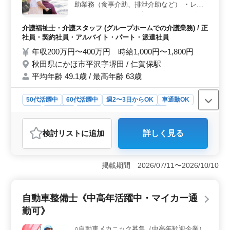
週3〜5日の勤務が可能で、残業も一切ありません。アッ
助業務（食事介助、排泄介助など） ・レク
トホームな職場環境で、プライベートと仕事を両立しや
リエーション ・リハビリテーションサポー
すい点が特徴です。さらに、車通勤が可能なため、通勤
ト ・書類作成、書類整理 ・サービス利用者
介護福祉士・介護スタッフ (グループホームでの介護業務) / 正
のストレスを感じずに働ける環境が整っています。
の家族との相談、助言 等 ◯ポイント ・車通
社員・契約社員・アルバイト・パート・派遣社員
勤可能 ・女性シニア活躍中 週5日勤務可能
年収200万円〜400万円 時給1,000円〜1,800円
な方大歓迎致します！ 皆様のご応募お待ち
秋田県にかほ市平沢字堺田 / 仁賀保駅
しております！
平均年齢 49.1歳 / 最高年齢 63歳
50代活躍中
60代活躍中
週2〜3日からOK
車通勤OK
長期
女性歓迎
正社員
契約社員
派遣社員
アルバイト・パート
介護福祉士・介護スタッフ
検討リスト
に追加
詳しく見る
おすすめポイント
＜勤務条件＞ 秋田県にかほ市のグループホームの介護
士のお仕事。 雇用形態は正社員からアルバイト・パー
掲載期間 2026/07/11〜2026/10/10
ト、派遣社員と幅広くあり、週2〜3日からの勤務も受け
入れています。車通勤が可能で、シニアの方々も活躍中
です。 ＜業務内容＞ 介護士の業務内容は多岐にわ
自動車整備士《中高年活躍中・マイカー通
たり、食事介助、排泄介助、レクリエーション、リハビ
勤可》
リテーションサポート、書類作成、サービス利用者の家
族との相談など、幅広いスキルを活かせるお仕事で
○自動車メカニック募集（中高年歓迎企業）
す。 介護経験1年以上とヘルパー2級（介護職員初任者