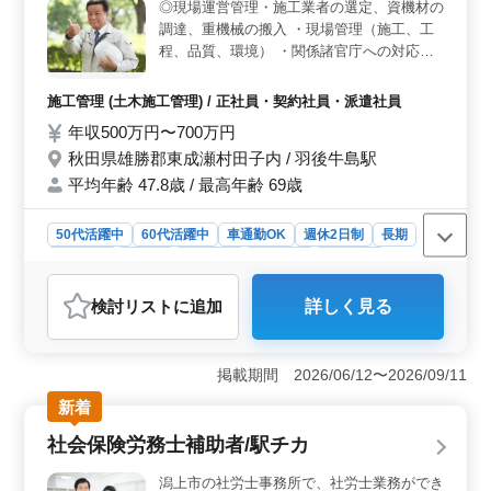
＜安心の待遇＞ 車通勤が可能で、無料駐車場も完備し
◎現場運営管理・施工業者の選定、資機材の
ています。さらに、作業着の支給も行っており、快適な
調達、重機械の搬入 ・現場管理（施工、工
労働環境を整えています。福利厚生も充実しており、安
程、品質、環境） ・関係諸官庁への対応及
心して長く働ける環境を提供しています。
び書類の作成（土木工事の経験者であれば
可、指導いたします） ＊就業時間は各現場
施工管理 (土木施工管理) / 正社員・契約社員・派遣社員
事業所により変動あり 単身用宿舎準備可♪
年収500万円〜700万円
中高年大歓迎！！
秋田県雄勝郡東成瀬村田子内 / 羽後牛島駅
平均年齢 47.8歳 / 最高年齢 69歳
50代活躍中
60代活躍中
車通勤OK
週休2日制
長期
男性歓迎
正社員
契約社員
派遣社員
施工管理
おすすめポイント
検討リスト
に追加
詳しく見る
＜土木施工管理経験者の中高年求人＞ 現場運営管理や
施工業者の選定、資機材の調達、重機械の搬入など、幅
広い業務を担当します。さらに、現場管理における施
掲載期間 2026/06/12〜2026/09/11
工、工程、品質、環境管理なども含まれます。土木工事
の経験があれば、指導が用意されていますので、安心し
新着
て応募してください。 ＜給与と福利厚生＞ 年収は
社会保険労務士補助者/駅チカ
500万円から700万円で、通勤手当は全額支給されます。
福利厚生も整っており、雇用、労災、健康、厚生などが
潟上市の社労士事務所で、社労士業務ができ
サポートされています。また、年間休日は土日祝日を含