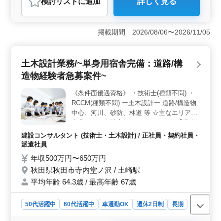
検討リスト
に追加
詳しく見る
類不問) ・RCCM(種類不問)
おすすめポイント
＜中高年活躍中＞ この求人では、50代から60代の経験
豊富な方が多く活躍しています。発注者支援業務の経験
掲載期間 2026/08/06〜2026/11/05
を活かし、若手を指導しながら働くことができます。特
に発注支援業務経験10年以上の方は条件面で優遇される
ため、長いキャリアを持つ方にとって非常に魅力的な職
土木設計業務/~単身用宿舎完備：道路/構
場です。 ＜単身寮完備と福利厚生の充実＞ 単身用
造物経験者急募案件~
宿舎が完備されているため、遠方からの応募者にも安心
してご応募いただけます。交通費や資格手当も支給さ
《条件面優遇資格》 ・技術士(種類不問) ・
れ、社用車も提供されるなど、働く環境が整っていま
RCCM(種類不問) ー土木設計ー 道路/構造物
す。また、週休2日制で土日が休みとなっているため、し
っかりと休息を取ることができます。 ＜高水準の給
中心、河川、砂防、林道 等 ☆主なエリア：
与と東北エリアでの勤務＞ 年収は500万円から700万円
東北エリア全域案件ございます！！ 【業務
と高水準で、資格や経験に応じて優遇されます。勤務地
内容】 ・発注者支援業務(土木設計業務) ・
建設コンサルタント (技術士・土木設計) / 正社員・契約社員・
は秋田県仙北市角館町で、東北エリア全域に案件があり
測量、調査、指導実施設計、詳細設計、積算
派遣社員
ます。車通勤が可能で無料駐車場が完備されているた
・現場での打ち合わせ、CAD操作あり ・資
年収500万円〜650万円
め、通勤の利便性も高いです。地元や東北エリアで働き
料作成業務 等 ＊備考＊ 交通費支給 資格手
たい方に最適な職場環境が提供されています。
秋田県秋田市寺内堂ノ沢 / 土崎駅
当支給 単身赴任宿舎完備 社用車支給 週休2
平均年齢 64.3歳 / 最高年齢 67歳
日制 ◎1級土木施工管理技士資格必須になり
ます ＊50代以上で土木設計業務経験10年以
上条件面優遇いたします ＊50代以上で土木
50代活躍中
60代活躍中
車通勤OK
週休2日制
長期
施工管理業務経験者の方お気軽にお問い合わ
寮・社宅あり
女性歓迎
正社員
契約社員
派遣社員