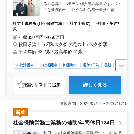
る方急募！ ベテラン経験者の募集です。 ◯
めてしっかりと110日あり、夏季休暇や年末年始、GWも
主な業務内容 ・社会保険労務士業務の補助
しっかりと休めますので、ワークライフバランスも充実
・労働保険・社会保険の手続き業務 ・給与
しています。 ＜快適な勤務環境＞ 単身用宿舎の準
計算業務 ・労務相談業務 完全週休2日制、
備も可能ですので、遠方からの応募者も安心してご応募
社労士事務所 (社会保険労務士・社労士補助) / 正社員・契約社
いただけます。この会社は、日本国内では官公庁を始
休暇制度も充実し、ワークライフバランス重
員
め、大手ゼネコンや海外での施工管理を行っている実績
視の働き方が可能です！ 今まで培ってきた
年収350万円〜650万円
豊富な企業です。
経験・スキルを発揮して頂ける方、ぜひご応
秋田県潟上市昭和大久保字堤の上 / 大久保駅
募ください！
平均年齢 43.7歳 / 最高年齢 61歳
50代活躍中
60代活躍中
車通勤OK
週休2日制
長期
残業なし・少なめ
女性歓迎
正社員
契約社員
社労士事務所
検討リスト
に追加
詳しく見る
おすすめポイント
＜働きやすさの魅力＞ 完全週休2日制で土日祝が休みの
ため、プライベートと仕事の両立が可能です。休暇制度
掲載期間 2026/07/16〜2026/10/15
も充実しており、年末年始やお盆期間も休めるので、長
新着
期的に働きやすい職場環境です。駅チカで通勤便利な立
地もポイントです。 ＜キャリアアップの機会＞ 社
社会保険労務士業務の補助/年間休日124日
労士事務所での経験を活かしながら、給与計算や労務相
談など専門スキルを発揮できます。労働保険・社会保険
秋田市の社会保険労務士事務所にて、社会保