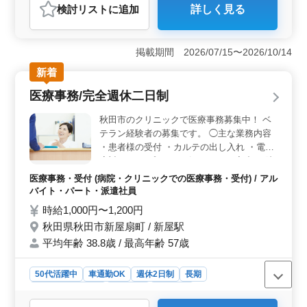
検討リスト
に追加
詳しく見る
おすすめポイント
働きやすさ抜群の環境です 残業が一切なく、仕事後の
時間を有効に活用できます。週5〜6日勤務で土曜日は繁
掲載期間 2026/07/15〜2026/10/14
忙期のみ午前中勤務があるため、無理なく働けます。休
新着
日も日曜・祝日が確保されており、ライフスタイルに合
わせた働き方が可能です。 経験を活かして安心スタ
医療事務/完全週休二日制
ート 会計事務所での勤務経験があれば年数問わず歓迎
されます。法人や個人の会計帳簿作成や税務申告書作
秋田市のクリニックで医療事務募集中！ ベ
成、訪問業務など、スキルを活かせる業務内容です。担
テラン経験者の募集です。 ◯主な業務内容
当者による丁寧な引き継ぎがあるため、新しい職場でも
・患者様の受付 ・カルテの出し入れ ・電話
安心して業務に慣れることができます。 通勤や待遇
応対 ・レセプトコンピュータへの入力 ・院
も充実しています マイカー通勤が可能で通勤手当も支
内清掃 ・その他上記内容に付随する業務 医
給され、ストレスフリーで通える環境です。賞与は年2回
医療事務・受付 (病院・クリニックでの医療事務・受付) / アル
療秘書・医療クラーク・病棟クラークなど、
支給され、雇用・労災・健康・厚生年金に加えて財形制
バイト・パート・派遣社員
今までの経験を活かせる職場です！ 今まで
度も利用可能。幅広い年代が活躍する職場で、安心して
時給1,000円〜1,200円
培ってきたスキルを発揮して頂ける方、ぜひ
働ける待遇が魅力です。
秋田県秋田市新屋扇町 / 新屋駅
ご応募ください！
平均年齢 38.8歳 / 最高年齢 57歳
50代活躍中
車通勤OK
週休2日制
長期
残業なし・少なめ
女性歓迎
派遣社員
アルバイト・パート
医療事務・受付