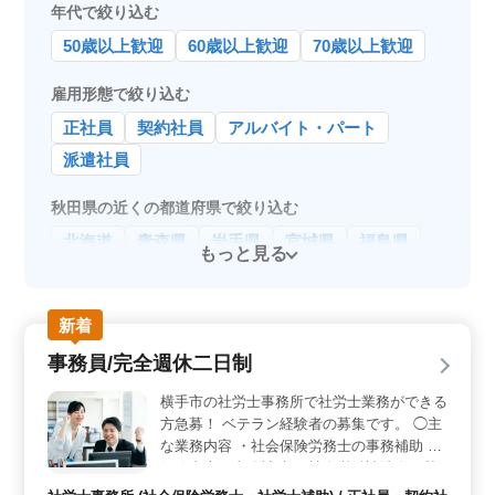
年代で絞り込む
50歳以上歓迎
60歳以上歓迎
70歳以上歓迎
雇用形態で絞り込む
正社員
契約社員
アルバイト・パート
派遣社員
秋田県の近くの都道府県で絞り込む
北海道
青森県
岩手県
宮城県
福島県
もっと見る
新着
事務員/完全週休二日制
横手市の社労士事務所で社労士業務ができる
方急募！ ベテラン経験者の募集です。 ◯主
な業務内容 ・社会保険労務士の事務補助 ・
行政書士の事務補助 ・社会労働諸法令に基
づく各種書類の作成、給与計算事務等 ・パ