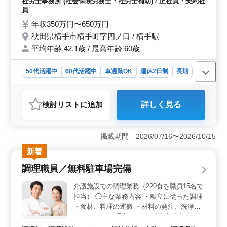
社労士事務所 (社会保険労務士・社労士補助) / 正社員・契約社
ソコン（エクセル・ワード）による資料作成
員
及び整理 ・来客への接客、電話対応 ・経理
年収350万円〜650万円
事務 ・その他付随する業務 ※関係各所との
秋田県横手市横手町字四ノ口 / 横手駅
やり取りのため、運転用務有り（自家用車使
平均年齢 42.1歳 / 最高年齢 60歳
用／ガソリン代支給／月１～２回） シニア
世代のベテラン社労士も活躍中の事務所で
す。 今まで培ってきた経験・スキルを発揮
50代活躍中
60代活躍中
車通勤OK
週休2日制
長期
して頂ける方、ぜひご応募ください！
残業なし・少なめ
女性歓迎
正社員
契約社員
社労士事務所
検討リスト
に追加
詳しく見る
おすすめポイント
＜働きやすさの魅力＞ 完全週休二日制で土日祝が休み
のため、プライベートの時間を大切にできます。さら
掲載期間 2026/07/16〜2026/10/15
に、有給休暇も取得しやすい環境ですので、ワークライ
新着
フバランスを重視する方にぴったりです。残業は月平均
10時間と少なく、長期的に働きやすい職場です。 ＜
調理職員／無料駐車場完備
キャリアアップの可能性＞ 社労士事務所での経験を活
かせる職場で、ベテラン社労士も活躍中です。社会保険
介護施設での調理業務（220食を職員15名で
労務士や行政書士の業務補助を通じて専門スキルをさら
担当） ◯主な業務内容 ・献立に従った調理
に磨ける機会があります。今まで培ったスキルを発揮し
・食材、料理の運搬 ・材料の発注、洗浄業
ながら、新たな業務経験を積むことが可能です。 ＜
務 ＊マイカー通勤OK（無料駐車場完備）
安心の福利厚生＞ 雇用・労災・健康・厚生年金の各種
＊賞与あり ＊残業なし ベテランの調理経験