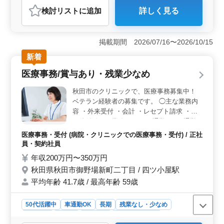
おすすめポイント
検討リスト
に追加
詳しく見る
＜経験を活かせる職場＞ この求人は、診療報酬請求や
電子カルテ入力の経験を活かせる内容です。医療秘書や
病棟クラークの経験者も歓迎しており、これまでのキャ
掲載期間 2026/07/16〜2026/10/15
リアを最大限に発揮できる環境です。幅広い業務を担当
するため、スキルアップの機会も豊富です。 ＜働き
新着
やすい勤務条件＞ 残業は月平均10時間以内で、メリハ
医療事務/賞与あり・残業少なめ
リのある働き方が可能です。日曜・祝日が休日のほか、
週5〜6日の勤務形態で、柔軟に働ける点が魅力です。さ
秋田市のクリニックで、医療事務募集中！
らに休憩時間も90分確保されており、身体に無理なく働
ベテラン経験者の募集です。 ◯主な業務内
ける職場です。 ＜充実の福利厚生と通勤環境＞ 賞
容 ・外来受付 ・会計 ・レセプト請求 ・そ
与は年2回・計2ヶ月分が支給され、収入面で安心です。
の他付随する業務 マイカー通勤OK。 通勤
社会保険完備で安定した環境が整っているほか、車通勤
ストレスも少なく、快適に働ける職場です！
も可能で通勤手当も支給されます。最寄り駅の泉外旭川
医療事務・受付 (病院・クリニックでの医療事務・受付) / 正社
駅にも近く、通勤しやすい点も魅力です。
員・契約社員
年収200万円〜350万円
秋田県秋田市御野場新町二丁目 / 四ツ小屋駅
平均年齢 41.7歳 / 最高年齢 59歳
50代活躍中
車通勤OK
長期
残業なし・少なめ
女性歓迎
正社員
契約社員
医療事務・受付