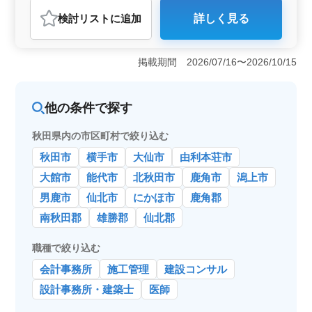
おすすめポイント
検討リスト
に追加
詳しく見る
＜働きやすさが魅力の職場＞ この求人は、残業が少な
く、月平均10時間以内と無理のない働き方が可能です。
また、長期勤務を視野に入れた正社員・契約社員の募集
掲載期間 2026/07/16〜2026/10/15
で、安定した雇用が期待できます。日曜・祝日が休み
で、お盆や年末年始の休暇も充実しているため、プライ
ベートと仕事を両立しやすい環境です。 ＜通勤スト
他の条件で探す
レスの軽減＞ マイカー通勤が可能で、通勤手当が実費
支給される点が魅力です。公共交通機関の利用に頼る必
要がなく、秋田市内や近隣地域からも通いやすい職場で
秋田県内の市区町村で絞り込む
す。最寄りの四ツ小屋駅にもアクセス可能で、通勤時の
秋田市
横手市
大仙市
由利本荘市
ストレスを軽減できる点がポイントです。 ＜充実し
た福利厚生と収入＞ 賞与は年2回・計3.8ヶ月分支給さ
大館市
能代市
北秋田市
鹿角市
潟上市
れるため、収入面でも安心です。社会保険が完備されて
男鹿市
仙北市
にかほ市
鹿角郡
おり、健康や老後の保障が整っています。さらに診療報
酬請求経験があれば応募可能で、経験を活かしながら安
南秋田郡
雄勝郡
仙北郡
定した収入を得られるチャンスです。
職種で絞り込む
会計事務所
施工管理
建設コンサル
設計事務所・建築士
医師