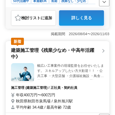
50代活躍中
車通勤OK
長期
残業なし・少なめ
男性歓迎
正社員
契約社員
派遣社員
自動車整備士
おすすめポイント
検討リスト
に追加
詳しく見る
＜ベテラン経験者歓迎＞ 自動車整備士として10年以上
の経験を持つ方を募集しています。経験豊富なベテラン
の方が活躍されている環境です。 ＜駐車場完備＞
掲載期間 2026/08/04〜2026/11/03
無料の駐車場が完備されており、通勤に便利な環境が整
っています。 ＜安定した福利厚生＞ 雇用・労災・
新着
健康・厚生など、安心して働ける福利厚生が整っていま
建築施工管理《残業少なめ・中高年活躍
す。
中》
幅広い工事案件の現場監督をお任せいたしま
す。 スキルアップしたい方大歓迎！！ ・公
共工事 ・大型店舗 ・介護福祉施設 ・鳥舎、
豚舎、牛舎 ・排水処理施設 シニア層歓
迎！！
施工管理 (建築施工管理) / 正社員・契約社員
年収400万円〜600万円
秋田県秋田市泉馬場 / 泉外旭川駅
平均年齢 34.4歳 / 最高年齢 72歳