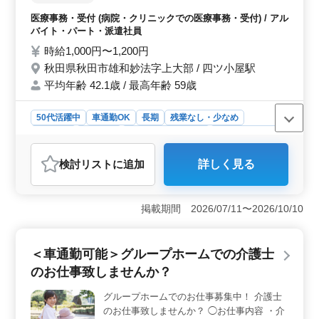
プト業務 ・診療補助業務 シニア世代のベテ
医療事務・受付 (病院・クリニックでの医療事務・受付) / アル
ランスタッフも活躍中です。 アットホーム
バイト・パート・派遣社員
で働きやすい職場です。
時給1,000円〜1,200円
秋田県秋田市雄和妙法字上大部 / 四ツ小屋駅
平均年齢 42.1歳 / 最高年齢 59歳
50代活躍中
車通勤OK
長期
残業なし・少なめ
女性歓迎
派遣社員
アルバイト・パート
医療事務・受付
おすすめポイント
検討リスト
に追加
詳しく見る
＜経験を活かせる内科クリニック＞ この求人は、診療
報酬請求の経験がある方に適しています。主な業務には
受付や会計、カルテ作成、レセプト業務などが含まれて
掲載期間 2026/07/11〜2026/10/10
おり、内科のクリニックでこれまでの医療事務経験を活
かして働くことができます。経験豊富なシニア世代も活
躍中です。 ＜福利厚生が充実している点が魅力＞
＜車通勤可能＞グループホームでの介護士
雇用保険や労災保険、健康保険、厚生年金に加え、育児
や介護休暇、資格取得支援制度もあり、長期的なキャリ
のお仕事致しませんか？
ア形成を支援する体制が整っています。また、通勤手当
が実費支給されるため、経済的な負担も少ない点が魅力
グループホームでのお仕事募集中！ 介護士
です。 ＜働きやすい職場環境と柔軟な勤務形態＞
のお仕事致しませんか？ ◯お仕事内容 ・介