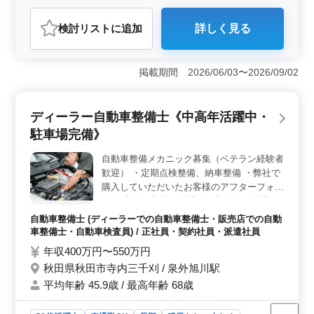
自動車整備士
検討リスト
に追加
詳しく見る
おすすめポイント
＜安定した働き方で長く続けやすい＞ 年間休日107日で
夏季休暇や年末年始休暇もあり、休みを確保しながら勤
掲載期間 2026/06/03〜2026/09/02
務できる環境です。残業少なめで業務後の時間も取りや
すく、生活リズムを整えながら安定して働ける職場で
す。 ＜幅広い車両整備で経験を発揮できる＞ 運送
ディーラー自動車整備士《中高年活躍中・
会社保有のトラックや乗用車を対象に、一般整備、車検
駐車場完備》
整備、動作確認を担当します。大型・中型トラックまで
扱うため、整備士としての経験を活かしながら技術の幅
自動車整備メカニック募集（ベテラン経験者
を広げられる業務内容です。 ＜車通勤＋待遇充実で
歓迎） ・定期点検整備、納車整備 ・弊社で
安心＞ 車通勤が可能で通勤負担を抑えられる環境で
す。交通費支給や賞与、社会保険完備など待遇面も整っ
購入していただいたお客様のアフターフォロ
ており、安定した条件のもとで長く働ける環境です。
ー ・車検、点検の勧誘・任意保険の勧誘と
受付業務など ・車種は主にホンダ車・中古
自動車整備士 (ディーラーでの自動車整備士・販売店での自動
車 現在50歳以上も活躍している企業です。
車整備士・自動車検査員) / 正社員・契約社員・派遣社員
ぜひ今までの経験を活かして頂ける方のご応
年収400万円〜550万円
募お待ちしております。 ＊駐車場完備（無
秋田県秋田市寺内三千刈 / 泉外旭川駅
料）
平均年齢 45.9歳 / 最高年齢 68歳