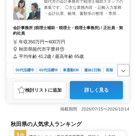
能代市の会計事務所で税理士補助スタッフの
設立や事業承継のサポートなど、幅広い業務を経験でき
募集です。 ◯主な業務内容 ・記帳入力業務
ます。担当者の引き継ぎがしっかりしているので、安心
・会計伝票、帳簿、書類等の整理 ・専用Ｐ
して新しい業務に取り組むことが可能です。 充実し
Ｃによる顧客の会計データの入力、照合 ・
た待遇と通勤の利便性が魅力です 賞与は前年度実績で
決算・申告業務の補助 ＊子育て中の職員も
年2回、計3ヶ月分支給され、社会保険完備や退職金制度
会計事務所 (税理士補助・税理士・税理士事務所) / 正社員・契
勤務しております。 ＊駐車場の自己負担は
も整っています。マイカー通勤が可能で通勤手当も支給
約社員
ありません。 ＊希望条件・待遇相談して下
されるため、通勤の負担が軽減されます。現在50代・60
年収350万円〜600万円
さい。
代のスタッフも活躍しており、幅広い年代の方が働きや
秋田県能代市字豊祥岱
すい職場です。
平均年齢 41.2歳 / 最高年齢 65歳
50代活躍中
60代活躍中
車通勤OK
週休2日制
長期
残業なし・少なめ
女性歓迎
正社員
契約社員
会計事務所
検討リスト
に追加
詳しく見る
おすすめポイント
長期で安定して働ける環境です 能代市にある会計事務
所での税理士補助業務の募集です。残業がなく、週休2日
掲載期間 2026/07/15〜2026/10/14
制や日曜・祝日休み、長期休暇がしっかり確保されてお
り、プライベートと仕事の両立が可能です。50代・60代
秋田県の人気求人ランキング
も活躍中の職場で、長期勤務を希望する方に最適で
す。 経験者優遇で安心スタートできます 記帳入力
1
位
や会計データの入力・照合、決算・申告業務の補助な