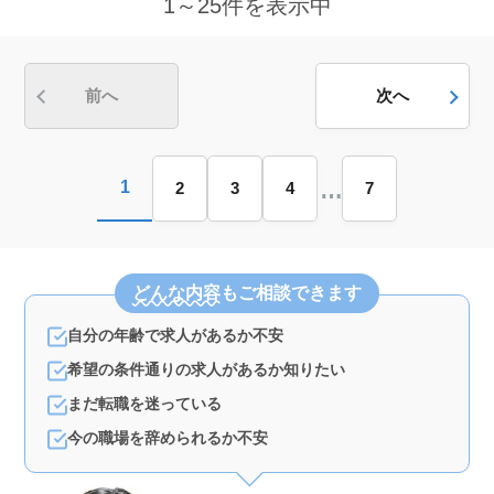
1～25件を表示中
定した給与と働きやすい環境＞ 年収360万円〜450万円
で通勤手当も全額支給されます。雇用、労災、健康、厚
生の福利厚生が整っており、シニア層が長く働ける環境
が整っています。
前へ
次へ
…
1
2
3
4
7
どんな内容
もご相談できます
自分の年齢で求人があるか不安
希望の条件通りの求人があるか知りたい
まだ転職を迷っている
今の職場を辞められるか不安