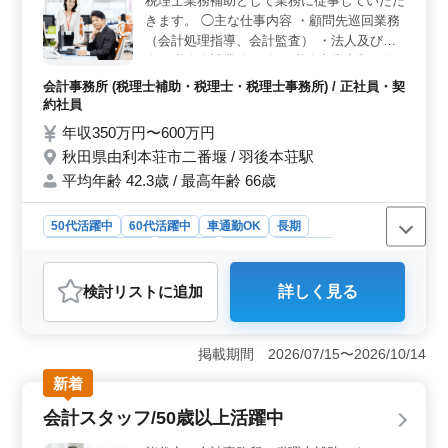
税理士業務補助として業務に従事していただ
っています。資格取得祝い金制度があり、働きながら社
きます。 ◯主な仕事内容 ・顧問先巡回業務
会保険労務士や行政書士の資格取得を目指せるため、さ
（会計処理指導、会計監査） ・法人及び個
らなるキャリアアップが可能です。 ＜充実した福利
人の税務会計業務 ・各種税務申告書類の作
厚生＞ 賞与は年2回・計4ヶ月分と高水準です。また、
成及び税務相談業務 ・会社設立、事業承継
雇用・労災・健康・厚生年金が完備されており、長期的
会計事務所 (税理士補助・税理士・税理士事務所) / 正社員・契
等のサポート 担当者が企業情報をしっかり
に安心して働ける職場です。車通勤が可能で交通費も支
約社員
引き継ぎますので、スムーズに業務慣れる事
給されるため、通勤の負担が軽減される点も魅力です。
年収350万円〜600万円
が可能です。 ※残業なし ※賞与あり 現在50
秋田県由利本荘市二番堰 / 羽後本荘駅
歳以上も活躍している企業です。 ぜひ今ま
平均年齢 42.3歳 / 最高年齢 66歳
での経験を活かして頂ける方のご応募お待ち
しております。
50代活躍中
60代活躍中
車通勤OK
長期
残業なし・少なめ
女性歓迎
正社員
契約社員
会計事務所
検討リスト
に追加
詳しく見る
おすすめポイント
安定した環境で長く働ける職場です 税理士補助業務を
担当し、残業がほとんどないためプライベートも充実で
掲載期間 2026/07/15〜2026/10/14
きます。週5〜6日の勤務体制に加え、日曜・祝日休みや
新着
夏季・年末年始休暇もあり、メリハリをつけて働ける環
境です。長期勤務を希望される方に最適です。 経験
会計スタッフ/50歳以上活躍中
を活かして幅広い業務に挑戦できます 会計事務所での
勤務経験を活かし、顧問先巡回や税務申告書作成、会社