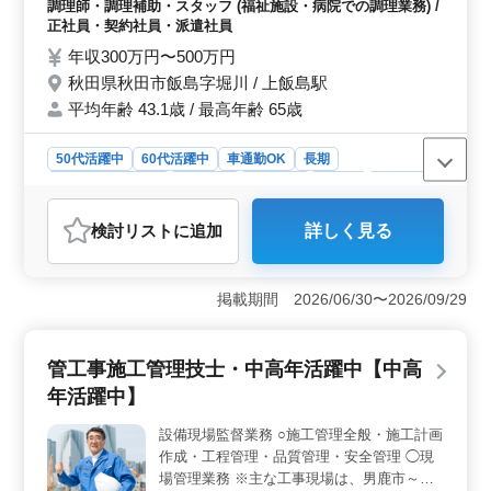
保険が完備されており、正社員・契約社員どちらでも安
調理師・調理補助・スタッフ (福祉施設・病院での調理業務) /
を活かせます。 ぜひ新しい一歩を踏み出し
心して勤務できます。車通勤が可能でガソリン代の支給
正社員・契約社員・派遣社員
てみませんか？
もあり、通勤の負担が少ない点も魅力です。中高年の方
年収300万円〜500万円
も活躍中で、幅広い世代が働ける職場環境です。
秋田県秋田市飯島字堀川 / 上飯島駅
平均年齢 43.1歳 / 最高年齢 65歳
50代活躍中
60代活躍中
車通勤OK
長期
残業なし・少なめ
女性歓迎
男性歓迎
正社員
契約社員
派遣社員
調理師・調理補助・スタッフ
検討リスト
に追加
詳しく見る
おすすめポイント
＜無理なく勤務可能＞ 残業がないため、終業後の時間
をしっかり確保しながら働けます。メリハリをつけなが
掲載期間 2026/06/30〜2026/09/29
ら長期的な就業を目指せます。 ＜経験を活かせるお
仕事＞ 介護施設で220食分の調理を職員15名で分担し、
献立に沿った調理や食材・料理の運搬、材料の発注、洗
管工事施工管理技士・中高年活躍中【中高
浄業務を担当します。これまでの調理経験を活かし、利
年活躍中】
用者様の毎日の食事を支えるやりがいのある仕事で
す。 ＜充実した待遇＞ マイカー通勤が可能で無料
設備現場監督業務 ○施工管理全般・施工計画
駐車場を完備しており、交通費支給により通勤負担を抑
作成・工程管理・品質管理・安全管理 ◯現
えられる環境です。賞与や社会保険など福利厚生も整っ
ており、安心して長く働ける環境です。
場管理業務 ※主な工事現場は、男鹿市～秋