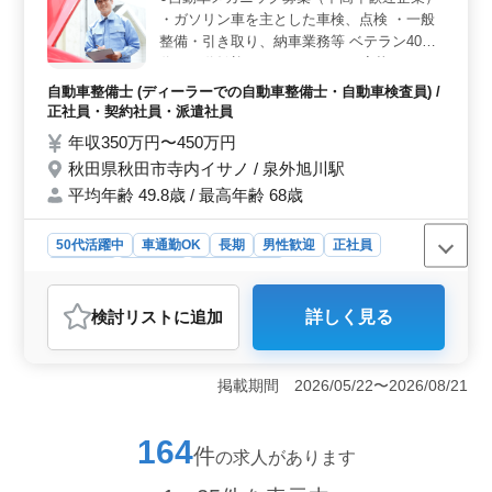
・ガソリン車を主とした車検、点検 ・一般
研修）以上の資格が必要です ＜給与条件＞ 年収は
240万円から400万円、時給は1,020円から1,700円と、給
整備・引き取り、納車業務等 ベテラン40
与面でも◯。通勤手当は実費支給で、福利厚生も充実し
代〜50代歓迎ですので、ぜひご応募下さ
ています。
い。 日産ディーラーでの勤務になります。
自動車整備士 (ディーラーでの自動車整備士・自動車検査員) /
＊週休2日制 ＊残業少なめ
正社員・契約社員・派遣社員
年収350万円〜450万円
秋田県秋田市寺内イサノ / 泉外旭川駅
平均年齢 49.8歳 / 最高年齢 68歳
50代活躍中
車通勤OK
長期
男性歓迎
正社員
契約社員
派遣社員
自動車整備士
おすすめポイント
検討リスト
に追加
詳しく見る
＜中高年のベテラン整備士求人＞ 秋田市の日産ディー
ラーにて、中高年層が活躍する自動車整備士のポジショ
ンです。ガソリン車の車検や点検、一般整備から引き取
掲載期間 2026/05/22〜2026/08/21
り・納車業務まで、幅広い整備業務に携わります。
＜経験豊富な整備士歓迎＞ 自動車整備士2級以上の資格
と普通自動車運転免許が必要です。整備士経験は10年以
164
件
の求人があります
上で、高卒以上の方が条件になります。ベテランの方に
ふさわしい職場で、マイカー通勤も可能です。 ＜安