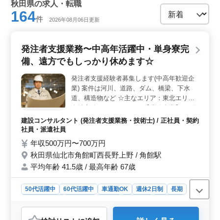
秋田県の求人・転職
164
件
2026年08月06日更新
発注者支援業務〜中高年活躍中・単身寮完
備、遠方でもしっかり休めます☆
発注者支援経験者募集します(中高年歓迎企
業) 案件は河川、道路、ダム、橋梁、下水
道、構造物など ☆主なエリア：東北エリア
全域案件ございます！！ 【業務内容】 ・発
注者支援業務(工事監督支援業務) ・工事管理
建設コンサルタント (発注者支援業務・技術士) / 正社員・契約
(品質・工程・安全)、施工計画、積算、設計
社員・派遣社員
変更 ・現場での打ち合わせ、CAD操作あり
年収500万円〜700万円
・資料作成業務 等 ＊備考＊ 交通費支給 資
秋田県仙北市角館町西長野上野 / 角館駅
格手当支給 単身赴任宿舎完備 社用車支給 週
平均年齢 41.5歳 / 最高年齢 67歳
休2日制 ◎1級土木施工管理技士資格必須に
なります ＊50代以上で発注支援業務経験10
年以上条件面優遇いたします ＊50代以上で
50代活躍中
60代活躍中
車通勤OK
週休2日制
長期
土木施工管理業務経験者の方お気軽にお問い
寮・社宅あり
男性歓迎
正社員
契約社員
派遣社員
合わせ下さい 経験者の方ご応募お待ちして
建設コンサルタント
おります！ 《条件面優遇資格》 ・技術士(種