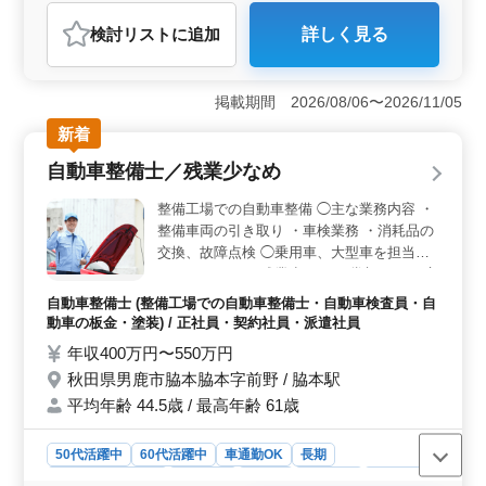
せ下さい ご応募お待ちしております
建設コンサルタント
検討リスト
に追加
詳しく見る
おすすめポイント
＜経験豊富な中高年歓迎＞ この求人は50代、60代の土
木設計業務経験者を特に歓迎しており、10年以上の経験
掲載期間 2026/08/06〜2026/11/05
がある方には条件面での優遇があります。年齢を重ねた
新着
経験者が活躍しているため、同年代の仲間と共に働きや
すい環境です。 ＜充実した福利厚生＞ 交通費や資
自動車整備士／残業少なめ
格手当が支給され、社会保険が完備されています。ま
た、単身赴任宿舎が完備されており、遠方からの転居も
整備工場での自動車整備 ◯主な業務内容 ・
安心です。これにより、安定した生活基盤を築きながら
整備車両の引き取り ・車検業務 ・消耗品の
仕事に専念できます。 ＜働きやすい勤務条件＞ 週
交換、故障点検 ◯乗用車、大型車を担当し
休2日制で土日祝日が休み、GWや夏季休暇、年末年始な
て頂きます。 ＊残業少なめ ＊賞与あり ＊交
どの長期休暇も取得可能です。さらに、月平均20時間程
通費支給 ＊マイカー通勤OK（無料駐車場完
度の残業がありながらも、ワークライフバランスを大切
自動車整備士 (整備工場での自動車整備士・自動車検査員・自
備） ベテランメカニックを募集します。 ぜ
にしながら働ける環境が整っています。
動車の板金・塗装) / 正社員・契約社員・派遣社員
ひその匠の技術を当社で活かしてください！
年収400万円〜550万円
秋田県男鹿市脇本脇本字前野 / 脇本駅
平均年齢 44.5歳 / 最高年齢 61歳
50代活躍中
60代活躍中
車通勤OK
長期
残業なし・少なめ
男性歓迎
正社員
契約社員
派遣社員