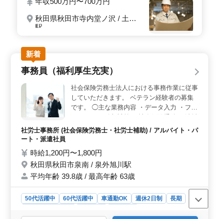
年収500万円〜700万円
秋田県秋田市寺内堂ノ沢 / 土崎
駅
新着
事務員（福利厚生充実）
社会保険労務士法人における事務作業に従事
していただきます。 ベテラン経験者の募集
です。 ◯主な業務内容 ・データ入力 ・ファ
イリング ・給与計算 ・社会保険手続 ・消耗
品等の購入（外出時は法人所有車両を使用）
社労士事務所 (社会保険労務士・社労士補助) / アルバイト・パ
・行政機関への書類提出 ・電話対応 ・来客
ート・派遣社員
対応 ・その他、上記に付随する業務 子育て
時給1,200円〜1,800円
中の方も歓迎します。急なお休みにも配慮し
秋田県秋田市泉南 / 泉外旭川駅
ます。 年末年始・夏季に休日あり。 完全週
平均年齢 39.8歳 / 最高年齢 63歳
休2日制、休暇制度も充実し、ワークライフ
バランス重視の働き方が可能です！
50代活躍中
60代活躍中
車通勤OK
週休2日制
長期
残業なし・少なめ
女性歓迎
派遣社員