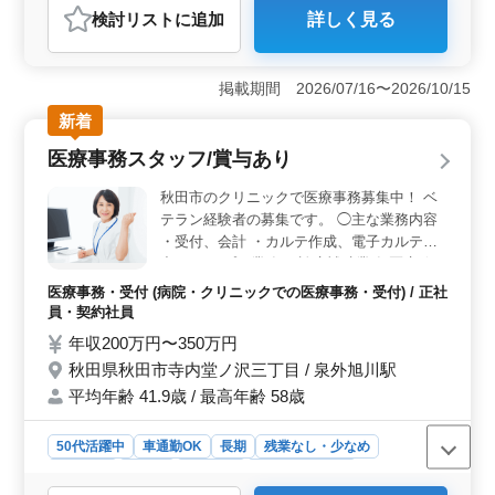
検討リスト
に追加
詳しく見る
おすすめポイント
＜柔軟な勤務形態と完全週休二日制＞ この求人は、水
曜・日曜・祝日が完全に休みで、年末年始や夏季休暇、
掲載期間 2026/07/16〜2026/10/15
GWなどの長期休暇も充実しています。週3〜5日の勤務が
新着
可能で、9時～13時または14時～18時の選べる勤務時間
帯が特徴です。プライベートを大切にしながら働ける環
医療事務スタッフ/賞与あり
境です。 ＜スキルを活かせる業務内容＞ 患者様の
受付やカルテ管理、レセプト入力など医療事務のスキル
秋田市のクリニックで医療事務募集中！ ベ
を存分に活かせる職場です。医療秘書やクラーク業務の
テラン経験者の募集です。 ◯主な業務内容
経験があれば、これまで培ってきた知識や能力を発揮し
・受付、会計 ・カルテ作成、電子カルテ入
やすい環境です。経験者のキャリアアップに最適な求人
力 ・レセプト業務 ・診療補助業務 医療秘
です。 ＜働きやすい通勤環境と福利厚生＞ 車通勤
書・医療クラーク・病棟クラークなど、今ま
が可能で、通勤手当が月額10,000円まで支給されるた
医療事務・受付 (病院・クリニックでの医療事務・受付) / 正社
での経験を活かせる職場です！ 今まで培っ
め、通勤費の負担を軽減できます。残業がなく、定時で
員・契約社員
てきたスキルを発揮して頂ける方、ぜひご応
帰れる点も魅力です。さらに、社会保険が完備されてい
年収200万円〜350万円
募ください！
るため、長期的に安定して働ける環境が整っています。
秋田県秋田市寺内堂ノ沢三丁目 / 泉外旭川駅
平均年齢 41.9歳 / 最高年齢 58歳
50代活躍中
車通勤OK
長期
残業なし・少なめ
女性歓迎
正社員
契約社員
医療事務・受付