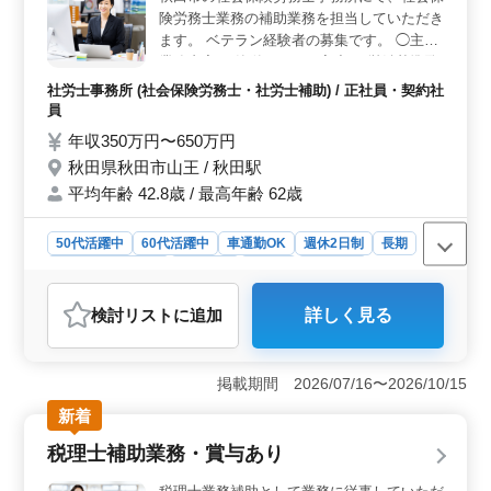
手続きの業務に携わることで、より深い知識と実務経験
険労務士業務の補助業務を担当していただき
を積むことが可能です。経験を活かしたキャリアアップ
ます。 ベテラン経験者の募集です。 ◯主な
を目指せます。 ＜安心の福利厚生＞ 雇用・労災・
業務内容 ・簡単なデータ入力 ・労働基準監
健康・厚生年金に加え、退職金共済に加入しており、長
督署、ハローワーク、年金事務所への提出書
期的な安定をサポートします。賞与は2.3ヶ月分支給さ
社労士事務所 (社会保険労務士・社労士補助) / 正社員・契約社
類作成や提出（社用車、ＡＴ車使用） ・給
れ、車通勤も可能で通勤費も支給されるため、経済面で
員
与計算業務等 ・労働保険等の人事労務に関
の安心感があります。
年収350万円〜650万円
する手続き、相談業務 外部研修等を受けて
秋田県秋田市山王 / 秋田駅
いただくことにより、業務に必要な知識を習
平均年齢 42.8歳 / 最高年齢 62歳
得していただけるようバックアップします。
資格取得祝い金制度有り。働きながら資格取
得（社会保険労務士・行政書士）を目指すこ
50代活躍中
60代活躍中
車通勤OK
週休2日制
長期
とも出来ます。
残業なし・少なめ
女性歓迎
正社員
契約社員
社労士事務所
検討リスト
に追加
詳しく見る
おすすめポイント
＜働きやすさの魅力＞ 年間休日124日で土日祝が休み
のため、しっかりと休息を取ることができます。残業は
掲載期間 2026/07/16〜2026/10/15
月平均10時間程度と少なく、プライベートの時間を大切
新着
にしたい方に最適です。さらに、お盆や年末年始の休暇
もあり、メリハリのある働き方が実現します。 ＜キ
税理士補助業務・賞与あり
ャリアアップの機会＞ 社労士事務所での経験を活かし
ながら、業務に必要な知識を研修で習得できる環境が整