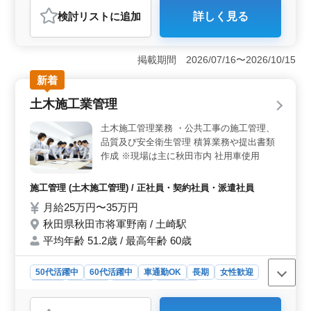
アルバイト・パート
社労士事務所
検討リスト
に追加
詳しく見る
おすすめポイント
＜柔軟な働き方＞ 週3～5日勤務でシフト調整が可能な
ため、家庭やプライベートと両立しやすい職場です。完
掲載期間 2026/07/16〜2026/10/15
全週休2日制に加え、夏季や年末年始の休暇もあり、長期
新着
的に働きやすい環境です。急なお休みにも配慮があり、
子育て中の方にも安心です。 ＜専門スキルを活かせ
土木施工業管理
る業務内容＞ データ入力や給与計算、社会保険手続き
など、事務作業を中心とした業務で、社労士事務所での
土木施工管理業務 ・公共工事の施工管理、
経験を活かせます。外部への書類提出や来客対応もあ
品質及び安全衛生管理 積算業務や提出書類
り、幅広い業務に携わることができるため、スキルをさ
作成 ※現場は主に秋田市内 社用車使用
らに伸ばせる環境です。 ＜安心の福利厚生＞ 雇用
保険・労災保険・健康保険・厚生年金が完備されてお
り、パートや派遣社員でも充実した福利厚生が受けられ
施工管理 (土木施工管理) / 正社員・契約社員・派遣社員
ます。退職金制度や退職金共済への加入もあり、長期的
月給25万円〜35万円
な安定を求める方に最適です。車通勤が可能で通勤手当
秋田県秋田市将軍野南 / 土崎駅
も支給されます。
平均年齢 51.2歳 / 最高年齢 60歳
50代活躍中
60代活躍中
車通勤OK
長期
女性歓迎
正社員
契約社員
派遣社員
施工管理
おすすめポイント