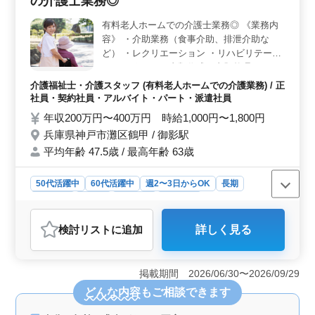
の介護士業務◎
器具の管理、薬品や備品の発注など多岐にわたります。
有料老人ホームでの介護士業務◎ 《業務内
経験を積んだ看護師として、充実した業務を行えま
容》 ・介助業務（食事介助、排泄介助な
す。 ＜やりがい＞ 60代の方も活躍中であり、即日
勤務可能です。経験や資格を活かしながら、安定した収
ど） ・レクリエーション ・リハビリテーシ
入を得られる点が魅力です。さらに、地域に根ざした一
ョンサポート ・書類作成、書類整理 ・サー
般クリニックであり、地域の健康づくりに貢献できるや
ビス利用者の家族との相談、助言 備考 ＊シ
介護福祉士・介護スタッフ (有料老人ホームでの介護業務) / 正
りがいも感じられます。
フト制(週3日以上相談可能) ＊資格手当あり
社員・契約社員・アルバイト・パート・派遣社員
＊交通費実費支給 ＊夜勤業務なし 60代活躍
年収200万円〜400万円 時給1,000円〜1,800円
中 アットホームな施設です。 ご応募お待ち
兵庫県神戸市灘区鶴甲 / 御影駅
しております♪
平均年齢 47.5歳 / 最高年齢 63歳
50代活躍中
60代活躍中
週2〜3日からOK
長期
女性歓迎
正社員
契約社員
派遣社員
アルバイト・パート
介護福祉士・介護スタッフ
検討リスト
に追加
詳しく見る
おすすめポイント
＜アットホームな職場＞ 神戸市の有料老人ホームでの
介護業務。職場は60代も活躍中で、アットホームな雰囲
掲載期間 2026/06/30〜2026/09/29
気。シフトは週3日以上相談可能で、資格手当や交通費実
どんな内容
もご相談できます
費支給など待遇も充実しています。 ＜多彩な業務内
容＞ 介助業務からレクリエーション、リハビリテーシ