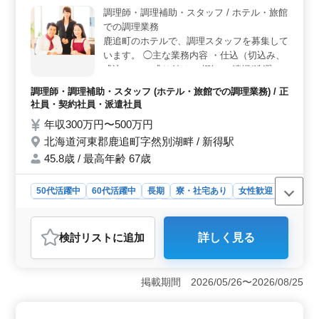
18時00分のシフト制です。完全週休二日シフト制や有給
調理師・調理補助・スタッフ / ホテル・旅館
休暇もあり、プライベートとのバランスが取りやすい環
での調理業務
境です。残業も月20時間程度と少なめです。 ＜通勤
鹿追町のホテルで、調理スタッフを募集して
の利便性と各種補助制度＞ 無料駐車場が完備されてお
います。 ◯主な業務内容 ・仕込（切込み、
り、車通勤が可能です。また、制服貸与や食事補助制
盛込み） ・盛り付け ・棚卸 ・清掃/洗濯 ・
度、自動車保険補助制度もあり、通勤や日常生活のサポ
食器洗い ・従業員の食事作り など 修学旅行
ートが充実しています。ブランクのある方でも安心して
調理師・調理補助・スタッフ (ホテル・旅館での調理業務) / 正
生が訪れることもあり、活気あふれる職場で
働ける職場です。
社員・契約社員・派遣社員
す。 お客様の思い出を一緒に作り上げませ
年収300万円〜500万円
んか？ ＊単身寮・世帯寮完備 ＊無料駐車場
北海道河東郡鹿追町字然別湖畔 / 新得駅
あり ＊温泉入浴無料
45.8歳 / 最高年齢 67歳
50代活躍中
60代活躍中
長期
寮・社宅あり
女性歓迎
正社員
契約社員
派遣社員
調理師・調理補助・スタッフ
おすすめポイント
検討リスト
に追加
詳しく見る
＜ライフスタイルの安定性＞ 駐車場利用が無料で、寮
も提供されています。また、50代や60代の方々も活躍し
ている職場であり、年齢に関わらず安定した仕事を探し
掲載期間 2026/05/26〜2026/08/25
ている方に最適です。福利厚生も充実しており、ライフ
スタイルの安定性が高いと言えます。 ＜仕事のやり
がい＞ 修学旅行生が訪れることも多く、活気に満ちた