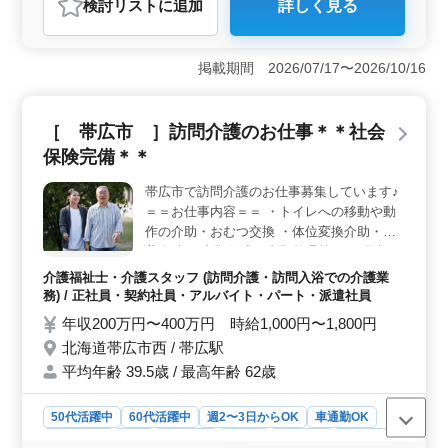
検討リスト
に追加
詳しく見る
おすすめポイント
＜中高年の方も大歓迎♪＞ 経験豊富な中高年の方々が活
躍できる職場です。50代や60代の経験者が多数在籍し、
掲載期間 2026/07/17〜2026/10/16
お互いの経験や知識を活かしあいながら業務に取り組ん
でいます。また、新しいチャレンジやアイデアも歓迎し
ていますので、幅広い視点で業務に取り組むことができ
［ 帯広市 ］訪問介護のお仕事＊＊社会
ます。 ＜週休2日制でプライベートも充実♪＞ 週休2
保険完備＊＊
日制を採用し、メリハリのある働き方を実現していま
す。土日祝日はしっかりと休み、家族や趣味との時間を
帯広市で訪問介護のお仕事募集しています♪
大切にできます。また、長期休暇や有給休暇も充実して
＝＝お仕事内容＝＝ ・トイレへの移動や動
おり、リフレッシュする機会も確保されています。
＜充実の福利厚生♪＞ 当社では、交通費支給や資格手
作の介助・おむつ交換 ・体位変換介助・服
当、宿舎の完備など、充実した福利厚生を提供していま
薬介助 ・書類作成、書類整理等 ＝＝備考＝
す。さらに、社会保険完備や車通勤可能など、働きやす
＝ ＊車通勤可能◯ ＊社会保険完備 皆様から
介護福祉士・介護スタッフ (訪問介護・訪問入浴での介護業
い環境が整っています。安心して長く働ける職場を目指
のご応募お待ちしております♪
務) / 正社員・契約社員・アルバイト・パート・派遣社員
していますので、ご興味のある方はぜひお問い合わせく
年収200万円〜400万円 時給1,000円〜1,800円
ださい。
北海道帯広市西 / 帯広駅
平均年齢 39.5歳 / 最高年齢 62歳
50代活躍中
60代活躍中
週2〜3日からOK
車通勤OK
週休2日制
長期
女性歓迎
正社員
契約社員
派遣社員