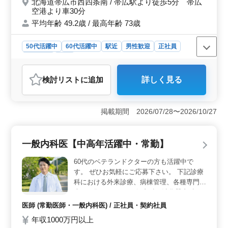
北海道帯広市西四条南 / 帯広駅より徒歩5分 帯広
険、労災保険、健康保険、厚生年金といった福利厚生も
空港より車30分
充実しており、長期的に安心して働くことができます。
平均年齢 49.2歳 / 最高年齢 73歳
また、残業が少なく、ワークライフバランスを重視した
働き方が可能です。 ＜通勤の利便性と柔軟なシフト
50代活躍中
60代活躍中
駅近
男性歓迎
正社員
制＞ 勤務地は北海道帯広市で、帯広駅からのアクセス
契約社員
医師
も良好です。車通勤が可能であり、毎日の通勤ストレス
が少なく、通勤手当も実費支給されるため、経済的な負
おすすめポイント
担も軽減されます。シフト制での勤務となり、5時から14
検討リスト
に追加
詳しく見る
＜経験豊富な医師募集＞ この職場では、一般内科の経
時、8時30分から17時30分、10時から19時までの時間帯
験が豊富な中高年の医師が活躍中です。年齢を重ねた医
で勤務が選べるため、自分のライフスタイルに合わせた
師に適した業務を行っており、特に内視鏡検査のスキル
柔軟な働き方が可能です。休日も週休二日制が導入され
掲載期間 2026/07/28〜2026/10/27
がある方には最適な環境が整っています。経験を活か
ており、有給休暇も取得しやすい環境が整っているた
し、外来診療や病棟管理などの重要な業務を担当してい
め、プライベートの時間を大切にしながら働けます。
ただけます。 ＜柔軟な勤務条件＞ 勤務体系につい
一般内科医【中高年活躍中・常勤】
ては、当直業務については相談が可能です。また、隔週
で土曜日が休みとなっており、プライベートの時間も確
60代のベテランドクターの方も活躍中で
保しやすいです。これにより、仕事と私生活のバランス
す。 ぜひお気軽にご応募下さい。 下記診療
を取りやすい職場です。 ＜リフレッシュ休暇と福利
科における外来診療、病棟管理、各種専門検
厚生＞ この病院では、年間を通して充実した休暇制度
査をお願いします 一般内科、消化器内科、
を設けています。年末年始や開院記念日を含む長期休暇
循環器内科、呼吸器内科、老人内科、腎臓内
があり、有給休暇やリフレッシュ休暇も豊富です。ま
医師 (常勤医師・一般内科医) / 正社員・契約社員
た、全額支給の通勤手当や、各種社会保険も完備してい
科 【補足説明】 ・消化器内科：内視鏡検査
年収1000万円以上
ます。
あり。（上下含む8件／月） ・呼吸器内科：