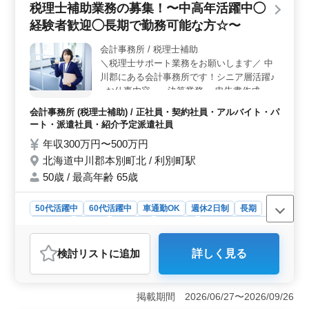
税理士補助業務の募集！〜中高年活躍中◯
職場環境で、日々の仕事にやりがいを感じられるはずで
す。自分の手で食事を提供する喜びや、お客様からの感
経験者歓迎◯長期で勤務可能な方☆〜
謝の言葉を受け取る瞬間は、大きな達成感をもたらしま
す。 ＜北海道の自然を満喫＞ 北海道の美しい自然
会計事務所 / 税理士補助
に囲まれた然別湖畔での仕事は、日常生活と仕事の両方
＼税理士サポート業務をお願いします／ 中
でリフレッシュできる環境です。温泉に無料で入浴でき
川郡にある会計事務所です！シニア層活躍♪
る特典もあり、仕事の疲れを癒すのに最適です。
--お仕事内容-- ・決算業務 ・申告書作成 ・
月次巡回監査 ・税務相談 ・仕訳、記帳代行
会計事務所 (税理士補助) / 正社員・契約社員・アルバイト・パ
・年末調整、給与計算 ・その他関連業務 ◯
ート・派遣社員・紹介予定派遣社員
社会保険完備 ◯週休2日制 ◯50代、60代歓
年収300万円〜500万円
迎 ベテラン経験者、シニア層大歓迎！ 能力
北海道中川郡本別町北 / 利別町駅
に合わせてお仕事をお願いしていきます！！
〜皆様のご応募お待ちしております〜
50歳 / 最高年齢 65歳
50代活躍中
60代活躍中
車通勤OK
週休2日制
長期
女性歓迎
正社員
契約社員
派遣社員
紹介予定派遣社員
アルバイト・パート
会計事務所
検討リスト
に追加
詳しく見る
おすすめポイント
＜経験者大歓迎・安定長期勤務＞ 北海道中川郡本別町
北にある会計事務所での税理士補助業務募集中です。中
掲載期間 2026/06/27〜2026/09/26
高年層が活躍する環境で、経験豊富な方々を歓迎してい