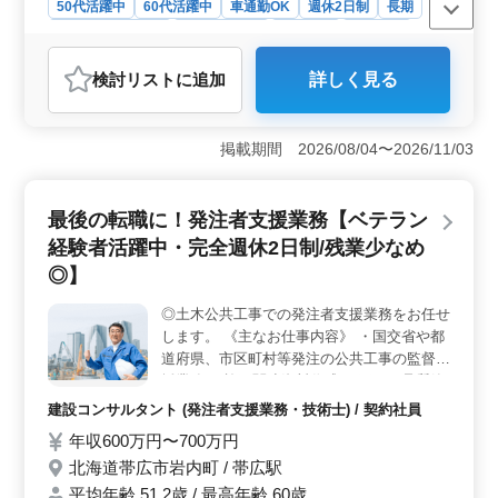
50代活躍中
60代活躍中
車通勤OK
週休2日制
長期
残業なし・少なめ
寮・社宅あり
男性歓迎
契約社員
建設コンサルタント
検討リスト
に追加
詳しく見る
おすすめポイント
＜豊富な経験を活かせる環境＞ 工程管理や安全管理、
品質管理など、土木工事全般にわたる業務を行います。
掲載期間 2026/08/04〜2026/11/03
経験豊富な方々がチームを支え、安定した業務を実現し
ています。CAD経験者は特に歓迎され、そのスキルを活
かしてより効率的な業務を行うことができます。 ＜
最後の転職に！発注者支援業務【ベテラン
プライベートも充実＞ 完全週休2日制で、プライベート
経験者活躍中・完全週休2日制/残業少なめ
の時間を大切にできます。マイカー通勤が可能で、交通
費は全額支給されるため、通勤の負担を軽減できます。
◎】
寮や社宅の用意もあり、遠方からの方も安心して勤務で
きる環境が整っています。年齢に関係なく活躍できる環
◎土木公共工事での発注者支援業務をお任せ
境が整っており定年後の方も積極的に応募されていま
します。 《主なお仕事内容》 ・国交省や都
す。 ＜シニア層活躍中！発注者支援業務＞ 北海道
道府県、市区町村等発注の公共工事の監督支
帯広市上清川町基線での土木工事の現場監督業務をご担
援業務 ・施工関連資料作成 ・工程・品質管
当いただきます。経験豊富な方を中心に、幅広い年代の
理等 ・設計図修正 等 ＊完全週休2日制！万
建設コンサルタント (発注者支援業務・技術士) / 契約社員
技術者が活躍しています。ご経験を活かし新しいステー
が一、休日出勤の際には100％代休もご用意
ジを築いてみませんか。お問い合わせお待ちしておりま
年収600万円〜700万円
いたします！ ＊シニア層歓迎です！50〜60
す。
北海道帯広市岩内町 / 帯広駅
代のベテランシニア活躍中、年齢は一切問い
ません。 「まだまだ活躍したい」「培った
平均年齢 51.2歳 / 最高年齢 60歳