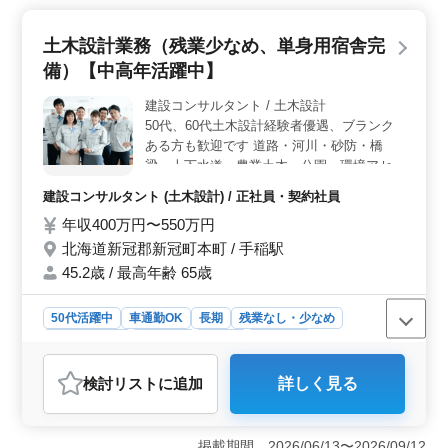
ます。週休2日制で長期で働ける好条件です。 ＜多彩
な業務と柔軟な雇用形態＞ 決算業務から申告書作成ま
土木設計業務（残業少なめ、単身用宿舎完
で幅広い業務に携われます。正社員からアルバイト・派
備）【中高年活躍中】
遣まで、さまざまな雇用形態が用意されています。シニ
ア層も能力に応じてお仕事をお願いしています。 ＜
建設コンサルタント / 土木設計
福利厚生と働きやすさ＞ 社会保険完備や週休2日制、通
50代、60代土木設計経験者優遇、ブランク
勤手当の支給など、働きやすい環境が整っています。賞
与も年2回支給され、安定した給与を得られます。産業環
ある方も歓迎です 道路・河川・砂防・橋
境による受動喫煙対策も徹底しています。
梁・上下水道・農業土木・公園・環境アセス
などの 幅広い社会インフラ整備にかかわる
建設コンサルタント (土木設計) / 正社員・契約社員
企画・調査・計画・設計のアドバイザーとし
年収400万円〜550万円
て、 「豊かに・安全に」暮らせる地域社会
の実現に向けて、 総合的なコンサルティン
北海道新冠郡新冠町本町 / 手稲駅
グを提供します。 測量業務に関わる一般測
45.2歳 / 最高年齢 65歳
量、土木設計などに従事いただきます。 ・
道路、河川、森林など土木工事における 測
50代活躍中
車通勤OK
長期
残業なし・少なめ
量、CADを利用した設計を行っていただき
寮・社宅あり
男性歓迎
正社員
契約社員
ます。 ♢単身用宿舎完備 ♢作業着貸与 ＊増
建設コンサルタント
員募集
検討リスト
に追加
詳しく見る
おすすめポイント
＜多彩な業務内容＞ 地域の社会インフラ整備に関わる
土木設計業務で、道路・河川・砂防・橋梁など幅広いプ
掲載期間 2026/06/13〜2026/09/12