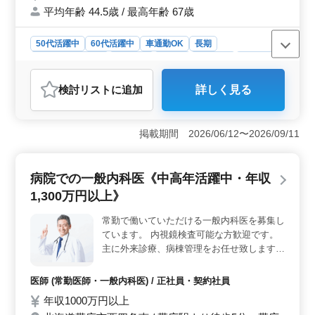
平均年齢 44.5歳 / 最高年齢 67歳
50代活躍中
60代活躍中
車通勤OK
長期
残業なし・少なめ
女性歓迎
正社員
契約社員
派遣社員
調理師・調理補助・スタッフ
検討リスト
に追加
詳しく見る
おすすめポイント
＜ベテランの経験を活かせる介護施設での調理業務＞
この求人は、中高年のベテラン層が活躍する介護施設で
掲載期間 2026/06/12〜2026/09/11
の調理職員の募集です。主な業務内容には、下処理や調
理、盛り付け、配膳・下膳、洗浄・消毒など、調理に関
する全般的な作業が含まれています。介護施設での調理
病院での一般内科医《中高年活躍中・年収
は、利用者の健康状態や嗜好に合わせたメニューの提供
1,300万円以上》
が求められるため、これまでの調理経験や技術を活かし
て働くことができます。また、福祉施設での調理経験が
常勤で働いていただける一般内科医を募集し
ある方にとっては、これまでのスキルを活かしながら、
ています。 内視鏡検査可能な方歓迎です。
利用者に喜ばれる食事を提供できるやりがいのある仕事
です。 ＜安定した収入と充実した福利厚生＞ この
主に外来診療、病棟管理をお任せ致します。
求人は、年収が300万円から500万円と、経験や能力に応
当直に関して相談可能な職場です、経験豊か
じた高い給与水準が設定されています。さらに、賞与制
な中高年の先生からのご応募お待ちしており
医師 (常勤医師・一般内科医) / 正社員・契約社員
度も整っており、年2回計3ヶ月分が支給されています。
ます。 ＊高収入可能 ＊隔週土曜休日
年収1000万円以上
これにより、安定した収入が得られるだけでなく、頑張
りがしっかりと評価される環境が整っています。雇用保