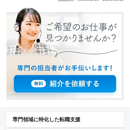
ロジェクトに携わります。総合的なコンサルティングを
通じて、地域の安全と豊かさを実現する貢献が期待され
ます。 ＜充実の福利厚生＞ 単身者向けの宿舎が提
供され、住居に関する心配が軽減されます。また、必要
な作業着が提供されるため、業務に集中できます。
＜雇用条件＞ 年収は400万円〜550万円と高水準が見込
めます。残業が少なく、月平均20時間程度と比較的少な
めです。正社員または契約社員として、安定した雇用が
見込まれます。
専門領域に特化した転職支援