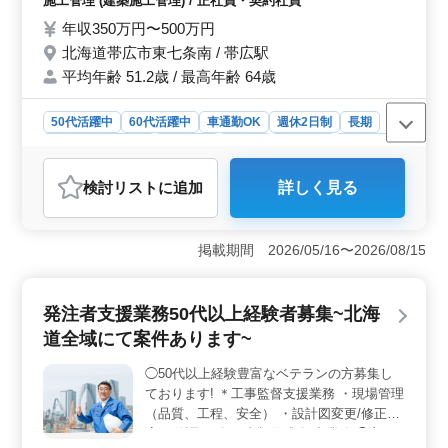
施工管理 (建築施工管理) / 正社員・契約社員
・S造やRC造案件が中心です ◯施工管理全
年収350万円〜500万円
般をお任せいたします ・現場の取りまとめ
北海道帯広市東七条南 / 帯広駅
・予算管理 ・施工図の作成 ※案件増加によ
りベテラン層も積極採用中です
平均年齢 51.2歳 / 最高年齢 64歳
50代活躍中
60代活躍中
車通勤OK
週休2日制
長期
残業なし・少なめ
男性歓迎
正社員
契約社員
施工管理
おすすめポイント
検討リスト
に追加
詳しく見る
＜経験者募集＞ この求人は50代、60代の建築施工管理
ベテラン経験者を積極的に募集しております。一時的に
業界を離れていた方も応募可能です。経験を活かして即
掲載期間 2026/05/16〜2026/08/15
戦力として活躍できる環境が整っています。 ＜プロ
ジェクトの多様性＞ 北海道内で幅広い案件を受注して
いるため、ビル、マンション、商業施設、学校、庁舎な
発注者支援業務50代以上経験者募集~北海
ど、様々な種類の案件に携わる機会があります。これに
より、技術的な専門性を高めることも可能です。 ＜
道全域にて案件あります~
労働条件＞ 週休2日制で、残業は月平均10時間と少なめ
です。また、車通勤が可能で社員専用の無料駐車場が用
◯50代以上経験豊富なベテランの方募集し
意されています。働きやすい職場で、長期的に勤務でき
ております! ＊工事監督支援業務 ・現場管理
ます。
（品質、工程、安全） ・設計図変更/修正対
応 ・測量 ・各種書類作成/提出業務 ◯主な