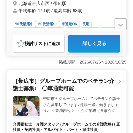
北海道帯広市西 / 帯広駅
あり ＊自動車保険補助制度あり 現在50歳以
平均年齢 47.1歳 / 最高年齢 68歳
上のベテラン料理人も活躍中。 今までの経
験を活かして、厨房で活躍してみませんか？
50代活躍中
60代活躍中
車通勤OK
長期
残業なし・少なめ
女性歓迎
正社員
契約社員
派遣社員
調理師・調理補助・スタッフ
検討リスト
に追加
詳しく見る
おすすめポイント
＜高い年収と充実した福利厚生＞ 年収300万円〜500万
円と高めの給与設定に加え、雇用保険、労災保険、健康
掲載期間 2026/07/26〜2026/10/25
保険、厚生年金、退職金制度、育児休業取得実績、介護
休業取得実績もあるため、安定した働き方が可能です。
賞与も年2回、計2ヶ月分の実績があります。 ＜柔軟
［帯広市］グループホームでのベテラン介
な勤務体制＞ 週3〜5日の勤務で、シフトによる月9日休
護士募集♪ ◯車通勤可能
（2月のみ月8回休）や有給休暇があり、プライベートと
仕事の両立がしやすい環境です。勤務時間は5時30分〜14
帯広市のグループホームにてベテラン介護士
時30分、10時30分〜19時30分のシフト制で、月10時間程
さん募集しています♪是非一緒に働きましょ
度の残業も少なめです。 ＜通勤の利便性と食事補助
＞ 無料駐車場が完備されており、車通勤が可能です。
う♪ 《 業務内容 》 ・介助業務（食事介助、
さらに、制服貸与や食事補助制度、自動車保険補助制度
排泄介助など） ・レクリエーション ・リハ
もあるため、日々の通勤や生活面でのサポートが充実し
ビリテーションサポート ・書類作成、書類
介護福祉士・介護スタッフ (グループホームでの介護業務) / 正
ています。これにより、ストレスの少ない働き方が実現
整理等 《 備考 》 ＊完全週休2日制☆ ＊車
社員・契約社員・アルバイト・パート・派遣社員