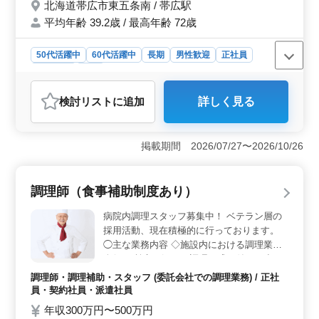
北海道帯広市東五条南 / 帯広駅
気管支鏡検査あり。気管支ファイバーができ
る方歓迎。 ・一般内科：訪問診療をお願い
平均年齢 39.2歳 / 最高年齢 72歳
出来る先生も募集しております。 夜間当
直：有り(当直なしでの勤務もご相談の上可
50代活躍中
60代活躍中
長期
男性歓迎
正社員
能)
契約社員
医師
おすすめポイント
検討リスト
に追加
詳しく見る
＜キャリアアップも＞ この求人は、一般内科、消化器
内科、循環器内科、呼吸器内科、老人内科、腎臓内科の
診療科での勤務です。内視鏡検査や気管支鏡検査などの
掲載期間 2026/07/27〜2026/10/26
専門検査も行い、技術向上と専門知識の深化が可能で
す。 ＜働き方＞ 勤務形態は正社員または契約社員
として選択可能で、週4日から5.5日の勤務となっていま
調理師（食事補助制度あり）
す。水曜と土曜は半日勤務で、休日は充実しており、夜
間当直の有無も相談可能です。 ＜経験を活かせる環
病院内調理スタッフ募集中！ ベテラン層の
境＞ 求められるのは一般内科医としての10年以上の経
採用活動、現在積極的に行っております。
験。50代60代も活躍中で、年齢関係なく知識と経験を生
◯主な業務内容 ◇施設内における調理業務
かすことができる環境です。
全般 ・献立に沿った調理・盛り付け ・切り
込み・食器洗浄 ・配膳・清掃 ※献立に沿っ
調理師・調理補助・スタッフ (委託会社での調理業務) / 正社
た食事作りで、使用している調味料も決めら
員・契約社員・派遣社員
れているため、安心して調理できます。 ＊
年収300万円〜500万円
無料駐車場あり ＊制服貸与 ＊食事補助制度