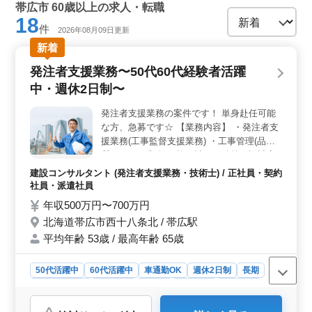
帯広市 60歳以上の求人・転職
18
件
2026年08月09日更新
新着
発注者支援業務〜50代60代経験者活躍
中・週休2日制〜
発注者支援業務の案件です！ 単身赴任可能
な方、急募です☆ 【業務内容】 ・発注者支
援業務(工事監督支援業務) ・工事管理(品
質・工程・安全)、施工計画、積算、設計変
更 ・現場での打ち合わせ、CAD操作あり ・
建設コンサルタント (発注者支援業務・技術士) / 正社員・契約
図面の作製，修正 ・資料作成業務 等 ＊交通
社員・派遣社員
費支給 ＊資格手当支給 ＊宿舎完備 ＊社会保
年収500万円〜700万円
険完備 ＊車通勤可能 ＊駅徒歩圏内 ＊週休2
北海道帯広市西十八条北 / 帯広駅
日制 【歓迎】 ＊50代、60代経験者 ＊1級土
平均年齢 53歳 / 最高年齢 65歳
木施工管理技士有資格者 50代以上で土木施
工管理業務経験者の方お気軽にお問い合わせ
下さい！
50代活躍中
60代活躍中
車通勤OK
週休2日制
長期
寮・社宅あり
女性歓迎
正社員
契約社員
派遣社員
建設コンサルタント