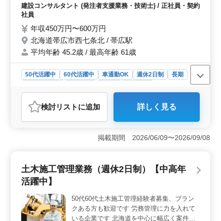
案件 道路、橋梁、農業土木 等 ー備考ー ・
建設コンサルタント (発注者支援業務・技術士) / 正社員・契約
車通勤可能 ・週休2日制 ・宿舎完備してお
社員
ります ・交通費全額支給 ★北海道全域にて
年収450万円〜600万円
現場あり! ★単身赴任可能な方歓迎しており
北海道帯広市西七条北 / 帯広駅
ます! ★50代以上の方歓迎!気軽にご応募くだ
平均年齢 45.2歳 / 最高年齢 61歳
さい!
50代活躍中
60代活躍中
車通勤OK
週休2日制
長期
寮・社宅あり
男性歓迎
正社員
契約社員
建設コンサルタント
検討リスト
に追加
詳しく見る
おすすめポイント
＜募集概要＞ 北海道帯広市に位置する建設コンサルタ
ントでは、50代以上の経験豊富な方々を発注者支援業務
掲載期間 2026/06/09〜2026/09/08
に募集しています。北海道全域に現場があり、車通勤可
能な環境です。週休2日制で宿舎も完備されており、交通
費も全額支給されます。 ＜業務内容＞ 主な業務は
土木施工管理業務（週休2日制）【中高年
工事監督支援業務で、品質や工程、安全の管理や設計図
活躍中】
の変更や修正、測量、書類作成や提出などを担当しま
す。道路や橋梁、農業土木などの案件が中心です。1級土
50代60代土木施工管理経験者募集、ブラン
木施工管理技士や普通自動車運転免許が必要で、技術士
クある方も歓迎です 労務管理に力を入れて
またはRCCMの資格があれば尚可です。 ＜給与・福
利厚生＞ 年収は450万円から600万円で、通勤手当が全
いる企業です 北海道を中心に幅広く案件を