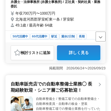
弁護士・法律事務所 (弁護士事務所) / 正社員・契約社員・業務
校事故、強制執行などの案件も多く対応して
委託
おります。 一般民事をお得意される方を募
年収700万円〜1000万円
集しております。 ぜひご応募ください。
北海道河西郡芽室町東一条 / 芽室駅
49.1歳 / 最高年齢 64歳
50代活躍中
60代活躍中
駅近
週休2日制
長期
残業なし・少なめ
男性歓迎
正社員
契約社員
業務委託
弁護士・法律事務所
検討リスト
に追加
詳しく見る
おすすめポイント
＜ベテラン弁護士募集！＞ 北海道河西郡芽室町東一条
にある弁護士事務所では、経験豊かな弁護士の方々を積
掲載期間 2026/06/24〜2026/09/23
極的に募集しています。企業法務から一般民事まで幅広
い案件を取り扱い、地域の方々の法的ニーズに応えてい
ます。 《取扱業務》 争訟裁判手続や企業法務、再
自動車販売店での自動車整備士業務◯ 長
生・倒産案件、消費者被害、交通事故など、多岐にわた
期経験歓迎・シニア層ご応募歓迎！
る案件を取り扱っています。また、最近では高齢者支援
や学校事故、強制執行などの案件にも対応しています。
自動車整備士 / 整備工場での自動車整備士・
一般民事を得意とする方々のご応募をお待ちしていま
自動車検査員・自動車の板金・塗装
す。 ＜駅近で中高年が活躍中＞ 芽室駅から近く、
アクセスも便利です。また、50代や60代の方々も活躍中
自動車整備工場での整備士業務を行っていた