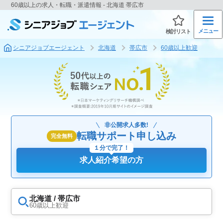
60歳以上の求人・転職・派遣情報 - 北海道 帯広市
メニュー
検討リスト
シニアジョブエージェント
北海道
帯広市
60歳以上歓迎
非公開求人多数!
転職サポート申し込み
完全無料
１分で完了！
求人紹介希望の方
北海道 / 帯広市
60歳以上歓迎