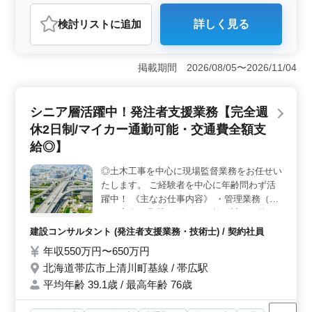
アルバイト・パート
介護福祉士・介護スタッフ
検討リスト
に追加
詳しく見る
おすすめポイント
＜社会保険完備＞ 社会保険が完備されており、安心し
て長期間働くことができます。正社員、契約社員、アル
掲載期間 2026/08/05〜2026/11/04
バイト、パート、派遣社員としての雇用形態が選択可能
です。 ＜通勤の利便性＞ 無料駐車場があり、車通
勤が可能です。北海道帯広市の事業所で、通勤に便利な
シニア層活躍中！発注者支援業務【完全週
立地です。 ＜勤務時間と環境＞ 勤務時間は9時00分
休2日制/マイカー通勤可能・交通費全額支
から15時00分までと、比較的短めです。最高年齢62歳と
幅広い年代が活躍しており、シニアの方にも働きやすい
給◎】
職場環境が整っています。
◎土木工事を中心に現場監督業務をお任せい
たします。 ご経験者を中心に年齢問わず活
躍中！ 《主なお仕事内容》 ・管理業務（工
程・安全・品質・原価） ・施工計画の策
定、協力会社の手配 ・各種検査業務 ・工事
建設コンサルタント (発注者支援業務・技術士) / 契約社員
完了および引き渡し ・その他土木工事に関
年収550万円〜650万円
する付随業務 等 ★シニア層歓迎（50〜60代
北海道帯広市上清川町基線 / 帯広駅
の技術者活躍中） 年齢は一切問いません。
「まだまだ活躍したい」「培った経験を活か
平均年齢 39.1歳 / 最高年齢 76歳
したい」とお考えの方へ お気軽にご応募く
ださいませ♪