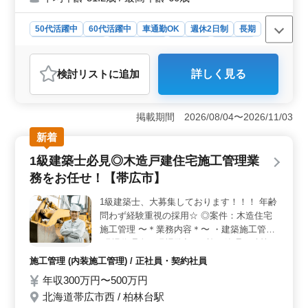
経験を活かしたい」とお考えの方！ お気軽
にご応募くださいませ♪
50代活躍中
60代活躍中
車通勤OK
週休2日制
長期
残業なし・少なめ
寮・社宅あり
男性歓迎
契約社員
建設コンサルタント
検討リスト
に追加
詳しく見る
おすすめポイント
＜経験とスキルの活かせる環境＞ 公共工事の発注者支
援業務を担当し、土木施工管理技士の経験や発注者支援
掲載期間 2026/08/04〜2026/11/03
業務のスキルを活かせるのが魅力的です。 ＜働きや
新着
すさと福利厚生＞ 完全週休2日制であり、休日出勤時は
100％代休を取得できる柔軟な休暇制度。無料駐車場完備
1級建築士必見◎木造戸建住宅施工管理業
で車通勤も可能です。さらに、寮や社宅も提供されてお
務をお任せ！【帯広市】
り、地域外からの応募者にも安心の環境が整っていま
す。 ＜シニア層の活躍＞ 年齢制限は一切なく、
1級建築士、大募集しております！！！ 年齢
50〜60代のベテランシニアも活躍しています。培った経
問わず経験重視の採用☆ ◎案件：木造住宅
験を存分に発揮できる職場であり、シニア層の貢献が重
視されています。
施工管理 〜＊業務内容＊〜 ・建築施工管理
(現場代理人、現場監督) ・施工管理、積算、
書類作成、施工図修正程度 等 ・発注者との
施工管理 (内装施工管理) / 正社員・契約社員
打ち合わせ、近隣住民対応、社内会議 等
年収300万円〜500万円
→→備考 ・年間休日121日 ・交通費：全額
北海道帯広市西 / 柏林台駅
支給 ・1級建築士資格保有者優遇 木造住宅