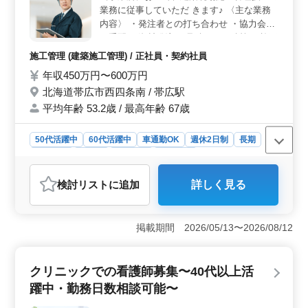
業務に従事していただ きます♪ 〈主な業務
す。仕事とプライベートの両立がしやすい環境が整って
います。 ＜高水準の給与と福利厚生＞ 年収700万
内容〉 ・発注者との打ち合わせ ・協力会社
円〜1000万円という高水準の給与に加え、通勤手当は全
の手配 ・資材発注 ・見積もり、積算 ・施工
額支給されます。また、雇用・労災・健康・厚生などの
管理業務（安全・工程・品質・原価） ・竣
施工管理 (建築施工管理) / 正社員・契約社員
福利厚生も整っており、安心して働ける環境が整ってい
工図書作成 ・CADでの図面修正業務 〈主
年収450万円〜600万円
ます。
な工事内容〉 病院・福祉施設/公共施設/商業
北海道帯広市西四条南 / 帯広駅
施設/住宅・マンション/教育・文化施設 土日
祝しっかり休める環境です◎プライベートも
平均年齢 53.2歳 / 最高年齢 67歳
充実♪ 50代も60代もバリバリ活躍できる職場
です！ 今までの豊富な経験を生かしてぜひ
50代活躍中
60代活躍中
車通勤OK
週休2日制
長期
活躍いただける方、 ご応募お待ちしており
男性歓迎
正社員
契約社員
施工管理
ます！
おすすめポイント
検討リスト
に追加
詳しく見る
＜働きやすさ＞ 週休2日制で土日祝日がしっかり休め、
プライベートも充実した環境です。帯広駅からの車通勤
が可能で、通勤の負担を軽減できます。残業も少なく、
掲載期間 2026/05/13〜2026/08/12
自分の時間を大切にできます。 ＜キャリアチャンス
＞ シニア世代の方々も活躍しており、経験豊富な方々
がバリバリ活躍しています。建築施工管理業務経験が6年
クリニックでの看護師募集〜40代以上活
以上あれば、即戦力として期待されます。豊富な経験を
活かして、新たなキャリアを築きましょう。 ＜業務
躍中・勤務日数相談可能〜
内容＞ 建築現場の施工管理業務に従事し、発注者との