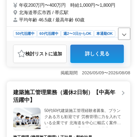
できます。
通勤可能 皆様からのご応募お待ちしており
年収200万円〜400万円 時給1,000円〜1,800円
ます！
北海道帯広市西 / 帯広駅
平均年齢 46.5歳 / 最高年齢 60歳
50代活躍中
60代活躍中
週2〜3日からOK
車通勤OK
週休2日制
長期
女性歓迎
正社員
契約社員
派遣社員
アルバイト・パート
介護福祉士・介護スタッフ
検討リスト
に追加
詳しく見る
おすすめポイント
＜勤務地と交通の利便性＞ 北海道帯広市のグループホ
ームでの勤務で、帯広駅から近く、車通勤も可能で無料
掲載期間 2026/05/09〜2026/08/08
駐車場が利用できます。通勤が容易で日々のストレスを
減らすことができ、仕事に集中しやすい環境が整ってい
ます。 ＜経験者への高い需要＞ この職場はヘルパ
建築施工管理業務（週休2日制）【中高年
ー2級以上の資格を持ち、介護経験が1年以上あるベテラ
活躍中】
ン介護士を募集しています。経験豊富な方々がその知識
と技術を活かせる環境があり、職員としての成長と充実
50代60代建築施工管理経験者募集、ブラン
感を得られます。 ＜多様な雇用形態と休日制度＞
クある方も歓迎です 労務管理に力を入れて
正社員、契約社員、アルバイト・パート、派遣社員とい
った幅広い雇用形態が提供されており、週3〜5日の勤務
いる企業です 北海道を中心に幅広く案件を
が可能です。また、完全週休2日制を採用しており、仕事
受注しております ◯民間から公共案件まで
とプライベートのバランスが取りやすい環境です。
・ビル、マンション、商業施設、学校、庁舎