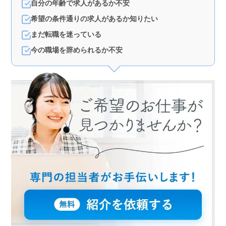
自分の年齢で求人があるか不安
ョンサポート、書類作成やサービス利用者の家族との相
談もおまかせします。幅広い経験を積みながら、充実感
希望の条件通りの求人があるか知りたい
のある業務に従事できます。 ＜働きやすい条件＞
給与は年収240万円〜400万円、時給1,020〜1,700円。夜
まだ転職を迷っている
勤なし、週3〜5日の就業日数で、休日も充実。50人の仲
今の職場を辞められるか不安
間たちと協力しながら、やりがいのある介護に携わりま
せんか？