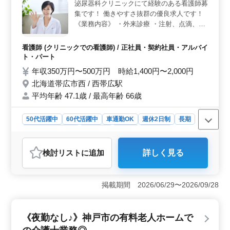
打ち合わせや協力会社の手配、資材発注、施工管理業務
泌尿器科クリニックにて経験のある看護師募
などを担当します。CADでの図面修正業務も行い、幅広
集です！ 働きやすさ抜群の優良求人です！
いスキルを活かすことができます。年間休日123日で、プ
《業務内容》 ・外来診療 ・注射、点滴、採
ライベートも充実させながら働ける職場です。
血 ・血圧や体温、脈拍の測定 ・医療器具の
洗浄、消毒 ・薬品や備品・器具の発注 ・バ
看護師 (クリニックでの看護師) / 正社員・契約社員・アルバイ
イタルサイン測定 等 ※60代活躍中、50代以
ト・パート
上積極採用中 ※書類選考通過者は即日勤務
年収350万円〜500万円 時給1,400円〜2,000円
可能
北海道帯広市西 / 西帯広駅
平均年齢 47.1歳 / 最高年齢 66歳
50代活躍中
60代活躍中
車通勤OK
週休2日制
長期
残業なし・少なめ
女性歓迎
正社員
契約社員
アルバイト・パート
看護師
検討リスト
に追加
詳しく見る
おすすめポイント
＜働きやすさ＞ この求人は、40代以上の方が活躍でき
る環境であり、勤務日数に関しても柔軟に相談が可能で
掲載期間 2026/06/29〜2026/09/28
す。さらに、車通勤が可能であり、週休2日制度が導入さ
れています。長期にわたる勤務でありながら、残業はほ
とんどなく、女性の方も歓迎しています。 ＜業務内
《夜勤なし♪》神戸市の有料老人ホームで
容＞ 泌尿器科クリニックにおける看護業務は、外来診
療から注射、点滴、採血、バイタルサインの測定、医療