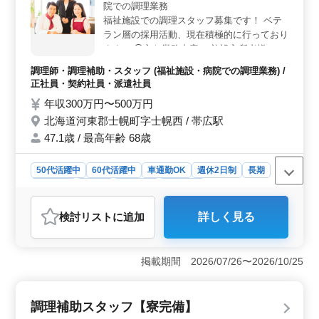
院での調理業務
日のシフト制です。 ＜会社情報＞ 会社は新車・中
福祉施設での調理スタッフ募集です！ ベテ
古車の販売から車検、修理、板金塗装、損害保険代理業
ラン層の採用活動、現在積極的に行っており
まで幅広い自動車関連のサービスを提供しています。平
ます。 ◯主な業務内容 ・施設入所者様へ向
均年齢は49.8歳で、男性が7割、女性が3割で構成されて
います。受動喫煙対策として禁煙が実施されています。
けた食事提供業務 ・調理業務 ・調理補助業
調理師・調理補助・スタッフ (福祉施設・病院での調理業務) /
務 ・盛付けとテーブルセット ・食器洗浄業
正社員・契約社員・派遣社員
務等 ＊無料駐車場あり ＊制服貸与・食事補
年収300万円〜500万円
助制度あります。 ＊自動車保険補助制度あ
北海道河東郡士幌町字士幌西 / 帯広駅
ります。 簡単な作業から行っていただきま
すので、ブランクのある方でも安心してご応
47.1歳 / 最高年齢 68歳
募ください。 家庭での調理経験が活かせる
お仕事です。
50代活躍中
60代活躍中
車通勤OK
週休2日制
長期
女性歓迎
正社員
契約社員
派遣社員
調理師・調理補助・スタッフ
検討リスト
に追加
詳しく見る
おすすめポイント
＜高い年収と充実した福利厚生＞ 年収300万円〜500万
円と高い給与設定に加え、雇用保険、労災保険、健康保
掲載期間 2026/07/26〜2026/10/25
険、厚生年金の各種保険が完備されており、退職金制度
もあります。また、賞与も年2回で計1.9ヶ月分の支給が
あり、経済的な安定を確保できます。 ＜柔軟な勤務
調理補助スタッフ【寮完備】
時間＞ 勤務時間は5時00分〜14時00分または9時00分〜