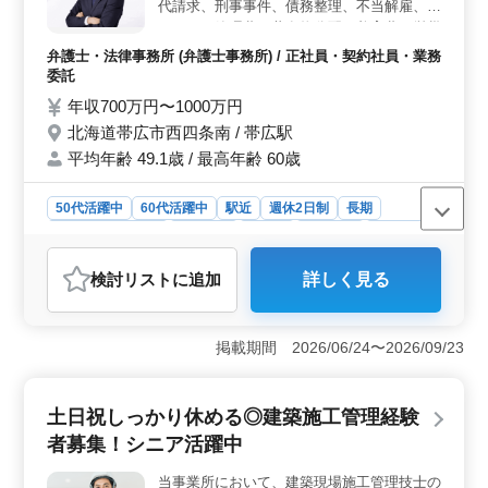
保ちやすいです。
代請求、刑事事件、債務整理、不当解雇、マ
ンション管理費、共有物分配、養育費、労災
事故、離婚相談など 40歳以上、50代も活躍
弁護士・法律事務所 (弁護士事務所) / 正社員・契約社員・業務
しています。ぜひご応募ください。
委託
年収700万円〜1000万円
北海道帯広市西四条南 / 帯広駅
平均年齢 49.1歳 / 最高年齢 60歳
50代活躍中
60代活躍中
駅近
週休2日制
長期
残業なし・少なめ
男性歓迎
正社員
契約社員
業務委託
弁護士・法律事務所
検討リスト
に追加
詳しく見る
おすすめポイント
＜帯広市での弁護士の経験者募集♫＞ 北海道帯広市にあ
る弁護士事務所では、経験豊かな弁護士を募集していま
掲載期間 2026/06/24〜2026/09/23
す。様々な案件に対応し、地域の方々の法的ニーズに応
えることで、地域社会への貢献を目指しています。40歳
以上からの経験者も積極的に採用し、中高年層が活躍で
土日祝しっかり休める◎建築施工管理経験
きる環境を整えています。 ＜週休4日制・長期休暇あ
者募集！シニア活躍中
り＞ 週休4日制度を導入しており、働きやすい環境を提
供しています。土日祝日に加え、夏季休業や年末年始、
当事業所において、建築現場施工管理技士の
GW休暇なども設けられており、十分な休息を確保できま