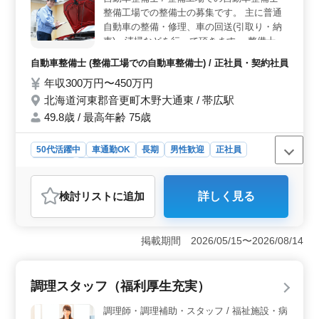
ことができます。豊富な経験を活かしながら、新たなス
整備工場での整備士の募集です。 主に普通
キルを磨くことができます。 ＜働きやすさのポイン
自動車の整備・修理、車の回送(引取り・納
ト＞ 布市駅からのアクセスも便利で、車通勤も可能で
車)、清掃などを行って頂きます。 整備士経
す。週5〜6日の勤務で、シフト制の休日が設けられてい
験のある中高年の方歓迎です。 車通勤可
ます。また、福利厚生も充実しており、安心して長く働
自動車整備士 (整備工場での自動車整備士) / 正社員・契約社員
能、交通費支給です！ 多少ブランクのある
ける環境が整っています。
年収300万円〜450万円
方も歓迎ですので是非ごお応募下さいませ。
北海道河東郡音更町木野大通東 / 帯広駅
49.8歳 / 最高年齢 75歳
50代活躍中
車通勤OK
長期
男性歓迎
正社員
契約社員
自動車整備士
おすすめポイント
検討リスト
に追加
詳しく見る
＜自動車整備士募集＞ 整備工場での自動車整備士を中
高年の方に積極的にお迎えします。勤務地は北海道河東
郡音更町木野大通東で、最寄り駅は帯広駅です。普通自
掲載期間 2026/05/15〜2026/08/14
動車の整備・修理、車の回送(引取り・納車)、清掃などの
業務が主な仕事内容です。 ＜仕事の魅力と条件＞
整備士経験が5年以上ある中高年の方を歓迎し、車通勤が
調理スタッフ（福利厚生充実）
可能で交通費も支給されます。勤務形態は正社員または
契約社員で、年収は300万円から450万円です。福利厚生
調理師・調理補助・スタッフ / 福祉施設・病
には雇用、労災、健康、厚生が含まれています。週5〜6