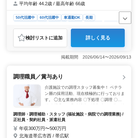
平均年齢 44.2歳 / 最高年齢 66歳
50代活躍中
60代活躍中
車通勤OK
長期
残業なし・少なめ
女性歓迎
正社員
契約社員
派遣社員
調理師・調理補助・スタッフ
検討リスト
に追加
詳しく見る
おすすめポイント
＜経験を活かした職場環境＞ この求人では病院での調
理経験が活かせます。主な業務内容には患者様や職員用
掲載期間 2026/06/14〜2026/09/13
の調理全般、仕込み、盛り付け、食器洗浄が含まれま
す。60歳以上のベテランも活躍中で、これまでの経験と
スキルを活かし、さらに向上させる機会がありま
調理職員／賞与あり
す。 ＜働きやすい福利厚生＞ 車通勤が可能で無料
駐車場が完備されています。また、賞与は年3回、計6.50
介護施設での調理スタッフ募集中！ ベテラ
ヶ月分と非常に充実しています。通勤手当も月額20,000
ン層の採用活動、現在積極的に行っておりま
円まで支給されるため、経済的な負担を軽減できます。
す。 ◯主な業務内容 〇下処理 〇調理 〇盛
各種社会保険も完備しており、安心して勤務できま
付 〇配膳・下膳 〇洗浄・消毒 〇その他、付
す。 ＜残業なしの勤務体制＞ この求人は残業が一
随する業務となります。 ＊賞与：初年度は
切なく、規則正しい勤務が可能です。就業時間は早番と
調理師・調理補助・スタッフ (福祉施設・病院での調理業務) /
在籍期間により変動します。 マイカー通勤
遅番のシフト制で、プライベートの時間も確保しやすい
正社員・契約社員・派遣社員
OK。毎日の通勤ストレスも少なく済みま
です。休日は月8日で、有給休暇も取得しやすい環境が整
年収300万円〜500万円
す。 今までの経験を活かして、厨房で活躍
っており、ワークライフバランスを大切にした働き方が
北海道帯広市西 / 帯広駅
可能です。
してみませんか？