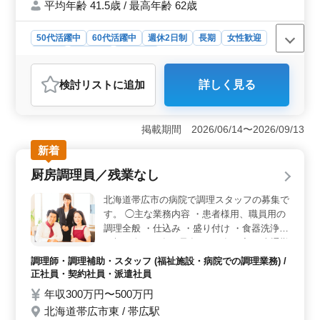
施工管理業務でお仕事お探しの方、 ぜひご
平均年齢 41.5歳 / 最高年齢 62歳
応募ください！お待ちしています♪
50代活躍中
60代活躍中
週休2日制
長期
女性歓迎
正社員
契約社員
施工管理
おすすめポイント
検討リスト
に追加
詳しく見る
＜1級建築士募集＞ 北海道帯広市で、1級建築士を募集
しています。木造住宅の施工管理業務を担当し、建築施
工管理や積算、書類作成など幅広い業務に携わります。
掲載期間 2026/06/14〜2026/09/13
経験を重視した採用で、年齢に関係なく多様な方にチャ
ンスを提供します。 ＜業務内容＞ 建築施工管理、
新着
積算、書類作成、施工図修正などの業務を担当します。
厨房調理員／残業なし
年間休日121日で、交通費は全額支給です。1級建築士資
格を保有する方を優遇します。木造住宅の施工管理業務
北海道帯広市の病院で調理スタッフの募集で
に興味のある方、ぜひご応募ください。 ＜募集条件
す。 ◯主な業務内容 ・患者様用、職員用の
＞ 2級建築施工管理技士以上の資格と、建築施工管理業
調理全般 ・仕込み ・盛り付け ・食器洗浄
務経験10年以上が必要です。正社員や契約社員など、雇
※朝・夕は40食、昼食は100食程度 ※車通勤
用形態は柔軟に対応します。年収は300万円〜480万円
可能（無料駐車場あり） ※賞与あり 現在60
で、通勤手当も支給されます。
調理師・調理補助・スタッフ (福祉施設・病院での調理業務) /
歳以上のベテランも活躍中。 培ってきた経
正社員・契約社員・派遣社員
験・スキルを更に活かしてみませんか？
年収300万円〜500万円
北海道帯広市東 / 帯広駅