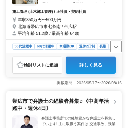
額支給されます。福利厚生も整っており、雇用、労災、
受注しております ◯民間から公共案件まで
健康、厚生についても充実しています。時間外勤務は月
・道路・橋梁・トンネル・港湾・河川・ダ
施工管理 (土木施工管理) / 正社員・契約社員
30時間程度となっています。
ム・水道管 ◯施工管理全般をお任せいたし
年収350万円〜500万円
ます ・現場の取りまとめ ・予算管理 ・施工
北海道帯広市東七条南 / 帯広駅
図の作成 ※案件増加によりベテラン層も積
極採用中です
平均年齢 51.2歳 / 最高年齢 64歳
50代活躍中
60代活躍中
車通勤OK
週休2日制
長期
残業なし・少なめ
男性歓迎
正社員
契約社員
施工管理
おすすめポイント
検討リスト
に追加
詳しく見る
＜経験活用＞ この求人は土木施工管理の経験者を対象
にしており、長いブランクがある方も歓迎しています。
経験を活かして即戦力として活躍することができ、ブラ
掲載期間 2026/05/17〜2026/08/16
ンクがあっても安心して始められる環境です。 ＜案
件の多様性＞ 北海道を中心に民間から公共案件まで幅
広く受注しており、道路、橋梁、トンネル、港湾、河
帯広市で弁護士の経験者募集♫《中高年活
川、ダム、水道管など多岐にわたる案件に携わることが
できます。新しいスキルを身につける機会も多くありま
躍中・週休4日》
す。 ＜労働環境＞ 週休2日制であり、長期的に安心
して働ける環境が整っています。残業は少なめで、プラ
弁護士事務所での経験豊かな弁護士を募集し
イベートの時間も大切にでき、ワークライフバランスを
ています! 主に取扱う案件は 交通事故、残業