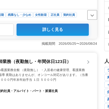
長期
残業なし・少なめ
女性歓迎
正社員
契約社員
詳しく見る
埼玉県幸手市に位置する有料老人ホームでの看護師業務を
ポートや健康管理、看護業務を担当します。バイタルチェ
単な医療処置などの業務が含まれます。 ＜ベテラン看護
掲載期間 2026/05/25〜2026/08/24
日107日の働きやすい環境です。経験豊富なベテランの方
設で、豊かなキャリアを築けるところも魅力です。 ＜待
万円となっており、通勤手当も実費支給されます。福利厚生
業務（夜勤無し・年間休日123日）
生に関するサポートがあります。経験を活かして、地域の
て活躍していただけます。
看護業務全般 （夜勤無し） ・入居者の健康管理、看護業務
指導 夜勤はありませんが、オンコール対応があります。（当番
１０００円年末年始手当 １日 ５０００円
員・契約社員・アルバイト・パート・派遣社員