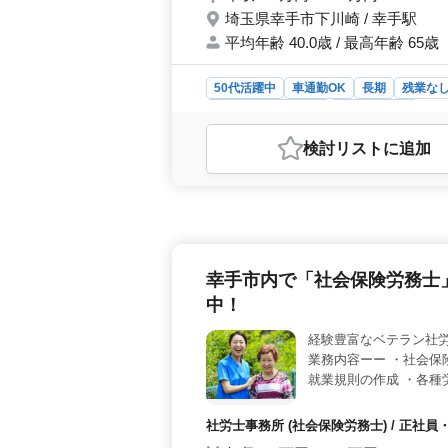
埼玉県幸手市下川崎 / 幸手駅
平均年齢 40.0歳 / 最高年齢 65歳
50代活躍中
車通勤OK
長期
残業な
アルバイト・パート
自動車整備士
おすすめポイント
検討リスト
に追加
＜働きやすさ＞ シニア層も活躍中で
めなので、プライベートな時間も大切
め、通勤の負担も軽減されます。 
などを担当します。経験豊富な方を歓
も活躍中で、経験を活かして業務に
れ、賞与も年2回支給されます。雇用
幸手市内で「社会保険労務士
模も大きく、安定した環境で働くこと
中！
経験豊富なベテラン社労
業務内容ーー ・社会保
就業規則の作成 ・各種
届、労働保険年度更新 
社会保険完備/50代以
社労士事務所 (社会保険労務士) / 正
ださい！ ご応募お待ち