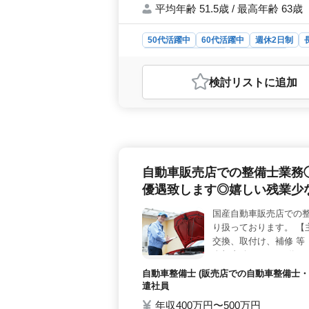
平均年齢 51.5歳 / 最高年齢 63歳
50代活躍中
60代活躍中
週休2日制
アルバイト・パート
社労士事務所
おすすめポイント
検討リスト
に追加
＜シニア活躍の理由＞ 当社はシニア
富な方々の知識やスキルは、組織全体
験をお持ちの方々を歓迎しています
個々のライフスタイルに合わせた柔軟
境も整え、安心してお仕事に取り組ん
しています。 ＜業務内容の魅力＞
自動車販売店での整備士業務
です。顧問契約、給与計算、就業規則
のスキルを高められる環境が整ってい
優遇致します◎嬉しい残業少
国産自動車販売店での
り扱っております。 【
交換、取付け、補修 等
全額支給あり☆ 40代
ます。
自動車整備士 (販売店での自動車整備士・
遣社員
年収400万円〜500万円