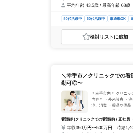
平均年齢 43.5歳 / 最高年齢 68歳
50代活躍中
60代活躍中
車通勤OK
契約社員
派遣社員
調理師・調理補助
おすすめポイント
検討リスト
に追加
＜ワークライフバランス重視＞ リフ
きます。さらに、残業も少ないため
収とスキル評価＞ 年収は高水準で、
験が20年以上の方には優遇されるた
中＞中高年の方も活躍中の職場で、ベ
ます。長く働き続けたい方にもおすす
＼幸手市／クリニックでの看
勤可◎〜
＊幸手市内＊ クリニッ
内容＊ ・外来診療 ・
浄、消毒 ・薬品や備品
イント＊ ・週休2日制 
勤なし 培ってきた経験
看護師 (クリニックでの看護師) / 正
合わせください／
年収350万円〜500万円 時給1,4