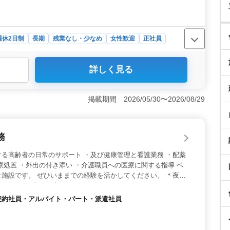
週休2日制
長期
残業なし・少なめ
女性歓迎
正社員
詳しく見る
も少なめ。車通勤可で、通勤時間のストレスも軽減できま
イベートも充実させやすいです。 ＜経験者優遇＞ 看護
。経験を活かせ、若手の育成にも貢献できます。 ＜中
掲載期間 2026/05/30〜2026/08/29
中高年が活躍中。経験豊富な方が多く、安心して働ける環境
リアを築けます。
務
る高齢者の日常のサポート ・及び健康管理と看護業務 ・配薬
療処置 ・外出の付き添い ・介護職員への医療に関する指導 ベ
施設です。 ぜひいままでの経験を活かしてください。 ＊夜勤
＊スタッフ数：24名
員・契約社員・アルバイト・パート・派遣社員