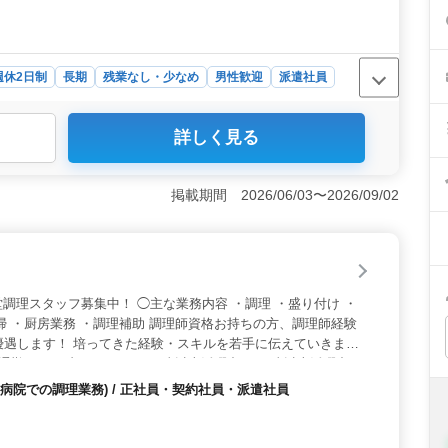
週休2日制
長期
残業なし・少なめ
男性歓迎
派遣社員
詳しく見る
車検や点検、整備作業を担当します。これまでの整備経験
きる仕事です。 ＜完全週休2日制で働きやすい環境
オンとオフを切り替えやすい勤務体系です。残業もなく、
掲載期間 2026/06/03〜2026/09/02
利な福利厚生あり＞ 作業服の貸与や洗車無料、ガソリン
ます。50代・60代が活躍している職場です。
調理スタッフ募集中！ ◯主な業務内容 ・調理 ・盛り付け ・
掃 ・厨房業務 ・調理補助 調理師資格お持ちの方、調理師経験
優遇します！ 培ってきた経験・スキルを若手に伝えていきませ
通勤OK ＊ブランクOK ＊50歳以上活躍中 ＊60歳以上活躍中
病院での調理業務) / 正社員・契約社員・派遣社員