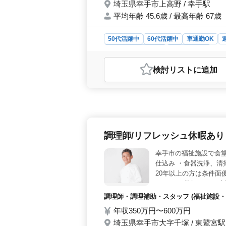
埼玉県幸手市上高野 / 幸手駅
平均年齢 45.6歳 / 最高年齢 67歳
50代活躍中
60代活躍中
車通勤OK
アルバイト・パート
自動車整備士
おすすめポイント
検討リスト
に追加
＜ガソリンスタンドでの整備業務＞ 
を活かしながら、現場で幅広く対応で
＞ 完全週休2日制を採用しており、
予定を立てながら働けます。 ＜便
代割引など、日常にうれしい待遇があり
調理師/リフレッシュ休暇あり
幸手市の福祉施設で食堂
仕込み ・食器洗浄、清
20年以上の方は条件面
んか？ ＊賞与あり ＊車
調理師・調理補助・スタッフ (福祉施設・
年収350万円〜600万円
埼玉県幸手市大字千塚 / 東鷲宮駅