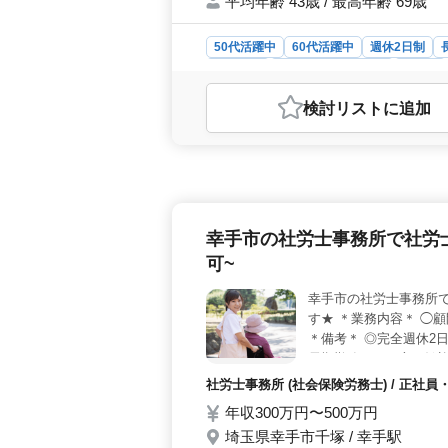
平均年齢 43歳 / 最高年齢 69歳
50代活躍中
60代活躍中
週休2日制
派遣社員
アルバイト・パート
看護師
おすすめポイント
検討リスト
に追加
＜夜勤なしの看護師業務＞ 幸手市の
す。入居者の健康管理や看護業務、介
較的定時で働けますが、オンコール対
も支給されます。 ＜女性歓迎の働き
で、女性の方も働きやすい職場です。
間休日が123日と多く、ワークライ
幸手市の社労士事務所で社労
手当は実費支給で、上限なしです。賞
として安定した収入を得ながら、働き
可~
幸手市の社労士事務所
す★ ＊業務内容＊ ◯顧
＊備考＊ ◎完全週休2日
長期勤務できる方を歓迎
社労士事務所 (社会保険労務士) / 正
年収300万円〜500万円
埼玉県幸手市千塚 / 幸手駅