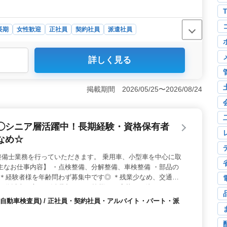
長期
女性歓迎
正社員
契約社員
派遣社員
詳しく見る
世代の方々に積極的にチャンスを提供しています。経験豊
に大きな価値をもたらします。年齢に関係なく、貴重な経
。 ＜柔軟な働き方＞ 勤務時間については相談可能で、
掲載期間 2026/05/25〜2026/08/24
な働き方が可能です。完全週休2日制という働きやすい環
でいただけます。経験豊富な方々のご要望にも柔軟に対応
 当社は年金関係や人事労務に力を入れた業務内容が特長
◯シニア層活躍中！長期経験・資格保有者
、年金相談など多岐にわたる業務を通じて、社労士として
ます。やりがいを感じながら働けます。
なめ☆
整備士業務を行っていただきます。 乗用車、小型車を中心に取
主なお仕事内容】 ・点検整備、分解整備、車検整備 ・部品の
 ＊経験者様を年齢問わず募集中です◎ ＊残業少なめ、交通費
、50代以上の方もご活躍中です。 皆様のご応募、お待ちしており
自動車検査員) / 正社員・契約社員・アルバイト・パート・派