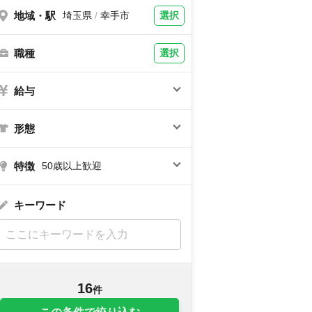
地域・駅
選択
埼玉県
/
幸手市
職種
選択
給与
形態
特徴
50歳以上歓迎
キーワード
16
件