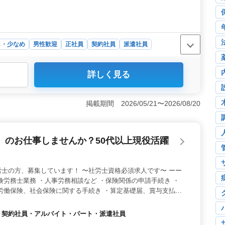
し・少なめ
男性歓迎
正社員
契約社員
派遣社員
詳しく見る
、長期経験や資格をお持ちの方を優遇します。残業が少な
にできます。また、車通勤が可能で無料駐車場もあるた
＜業務内容＞ 自動車整備士として、点検整備や車検整備
掲載期間 2026/05/21〜2026/08/20
迎し、幅広い整備業務に携われます。40代、50代以上の方
取り組めます。 ＜福利厚生＞ 通勤手当は全額支給さ
、労災、健康、厚生の福利厚生も充実しています。会社規
」のお仕事しませんか？50代以上現役活躍
ができます。
士の方、募集しています！ 〜社労士資格必須求人です〜 ーー
険労務士業務 ・人事労務相談など ・保険関係の申請手続き ・
労働保険、社会保険に関する手続き ・算定基礎届、賞与支払
・助成金申請の代行業務 等 ーーー備考ーーー 完全週休2日制/
上現役活躍中企業です！ 成長意欲がある方、ぜひお問い合わせく
社員・契約社員・アルバイト・パート・派遣社員
しております♪