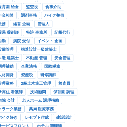
保育園 給食
監査役
食事介助
年金相談
調剤事務
バイク整備
法務
経営 企画
管理人
薬局 薬剤師
特許 事務所
記帳代行
内勤
病院 受付
イベント 企画
設備管理
構造設計一級建築士
木造 建築士
不動産 管理
安全管理
調理補助
企業法務
国際税務
人材開発
資産税
研修講師
管理業務
2級土木施工管理
検査員
サ高住 看護師
技術顧問
保育園 調理
病院 会計
老人ホーム 調理補助
クラーク業務
薬局 医療事務
バイク好き
レセプト作成
建設設計
サービスフロント
ホテル 調理師