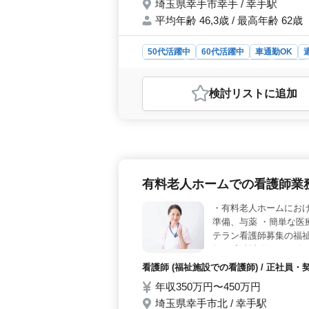
埼玉県幸手市幸手 / 幸手駅
平均年齢 46,3歳 / 最高年齢 62歳
50代活躍中
60代活躍中
車通勤OK
契約社員
アルバイト・パート
看護師
おすすめポイント
検討リスト
に追加
＜働きやすさ＞ 週休2日制で、残業
す。さらに、夜勤がないので、プラ
師実務経験5年以上のベテランを募集
高年活躍中＞ 平均年齢46.3歳で、
です。経験を活かして、安定したキャ
有料老人ホームでの看護師業
・有料老人ホームにおけ
準備、与薬 ・簡単な医
テラン看護師募集の福祉
無し 入所者数：７８名 
看護師 (福祉施設での看護師) / 正社
年収350万円〜450万円
埼玉県幸手市北 / 幸手駅