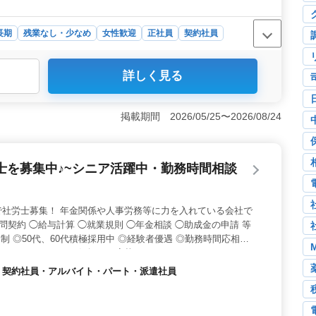
長期
残業なし・少なめ
女性歓迎
正社員
契約社員
詳しく見る
特別養護老人ホームで、夜勤なしの看護師を募集していま
護補助、服薬指導などを担当します。夜勤がないため、比
応があります（当番制）。オンコール手当や年末年始手当
掲載期間 2026/05/25〜2026/08/24
やすい環境＞ 週休2日制や残業なし・少なめの環境
入居住宅も完備されており、車通勤も可能です。また、年
フバランスを大切にできます。 ＜福利厚生充実＞ 通勤
士を募集中♪~シニア活躍中・勤務時間相談
与は年2回支給され、福利厚生も充実しています。看護師
やすい環境で活躍できます。
で社労士募集！ 年金関係や人事労務等に力を入れている会社で
問契約 ◯給与計算 ◯就業規則 ◯年金相談 ◯助成金の申請 等
制 ◎50代、60代積極採用中 ◎経験者優遇 ◎勤務時間応相談
しております！ お気軽にご応募ください♪
社員・契約社員・アルバイト・パート・派遣社員