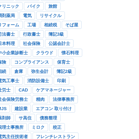
クリニック
バイク
旅館
調剤薬局
電気
リサイクル
リフォーム
工場
相続税
そば屋
司法書士
行政書士
簿記3級
日本料理
社会保険
公認会計士
中小企業診断士
クラウド
懐石料理
保険
コンプライアンス
保育士
相続
倉庫
弥生会計
簿記2級
電気工事士
消防設備士
印刷
社労士
CAD
ケアマネージャー
社会保険労務士
精肉
法律事務所
MJS
建設業
エアコン 取り付け
薬剤師
サ高住
債務整理
税理士事務所
ミロク
校正
電気主任技術者
フレンチレストラン