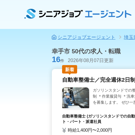
シニアジョブエージェント
埼玉
幸手市 50代の求人・転職
16
2026年08月07日更新
件
新着
自動車整備士／完全週休2日
ガソリンスタンドでの整
制 ＊作業服貸与 ＊洗
を募集します。 ぜひ一
自動車整備士 (ガソリンスタンドでの自動
ト・パート・派遣社員
時給1,400円〜2,000円