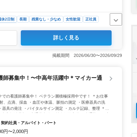
週休2日制
長期
残業なし・少なめ
女性歓迎
正社員
・スタッフ
詳しく見る
レッシュ休暇や週休2日制で、しっかりとした休息が確保で
、家族との時間や趣味を楽しむ余裕があります。 ＜高年
経験やスキル次第で高い評価が期待できます。特に調理師経
掲載期間 2026/06/30〜2026/09/29
め、キャリアを活かした活躍が可能です。 ＜シニア活躍
テランの知識を活かしながら若手を育成できる環境があり
めです。
護師募集中！〜中高年活躍中＊マイカー通
クでの看護師募集中！ ベテラン層積極採用中です！ ＊お仕事
注射、点滴、採血 ・血圧や体温、脈拍の測定 ・医療器具の洗
・器具の発注 ・バイタルサイン測定 ・カルテ記録、整理 ＊ポ
・中高年活躍中 ・交通費支給 ・社会保険完備 ・車通勤可 ・夜
で若手を一緒に育てていきませんか？ ＼まずはお気軽にお問い
社員・契約社員・アルバイト・パート
00円〜2,000円