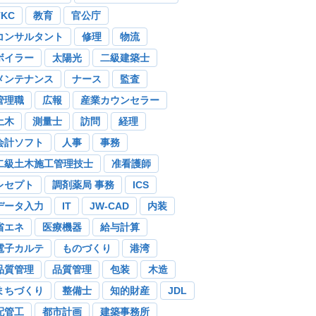
TKC
教育
官公庁
コンサルタント
修理
物流
ボイラー
太陽光
二級建築士
メンテナンス
ナース
監査
管理職
広報
産業カウンセラー
土木
測量士
訪問
経理
会計ソフト
人事
事務
二級土木施工管理技士
准看護師
レセプト
調剤薬局 事務
ICS
データ入力
IT
JW-CAD
内装
省エネ
医療機器
給与計算
電子カルテ
ものづくり
港湾
品質管理
品質管理
包装
木造
まちづくり
整備士
知的財産
JDL
配管工
都市計画
建築事務所