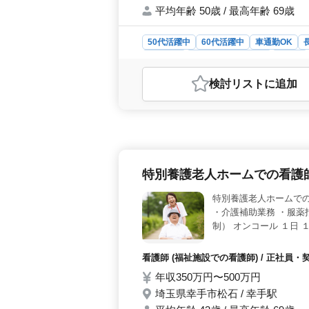
平均年齢 50歳 / 最高年齢 69歳
50代活躍中
60代活躍中
車通勤OK
派遣社員
アルバイト・パート
看護師
おすすめポイント
検討リスト
に追加
＜有料老人ホームでの看護師業務＞ 
募集しています。高齢者の日常生活サ
ックや医薬品の配薬準備・与薬、簡
師の活躍場所＞ 夜勤はなく、年間休
を歓迎しています。幸手市の福祉施
遇充実＞ 年収は350万円から450
特別養護老人ホームでの看護師
も整っており、雇用・労災・健康・厚
高齢者の方々に支えられる看護師とし
特別養護老人ホームでの
・介護補助業務 ・服薬
制） オンコール １日 
看護師 (福祉施設での看護師) / 正社
年収350万円〜500万円
埼玉県幸手市松石 / 幸手駅