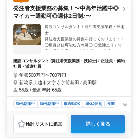
万円〜700万円という魅力的な給与水準で働けます。寮・
発注者支援業務の募集！〜中高年活躍中◎
社宅があり、福利厚生も充実しています。 ＜経験を
活かせる成長分野＞ 平均年齢51.2歳で、最高年齢68歳
マイカー通勤可◎週休2日制♪〜
までの幅広い年齢層が活躍する環境です。経験豊富な
方々が増員募集されており、安定した環境で長く働ける
建設コンサルタント / 発注者支援業務・技術
可能性があります。
士
発注者支援業務の募集を行っております！！
◯単身赴任可能な方急募◯ ◯北陸エリアで
案件受注中◯ 〜お仕事内容〜 ・発注者支援
業務(工事監督支援業務) ・工事管理(品質・
建設コンサルタント (発注者支援業務・技術士) / 正社員・契約
工程・安全)、施工計画、積算、設計変更 ・
社員・派遣社員
図面の作製、修正 ・現場での打ち合わせ、
年収500万円〜700万円
CAD操作あり ・資料作成業務 等 ＊無料駐車
新潟県上越市大字寺字前新田 / 高田駅
場完備 ＊マイカー通勤可 ＊50代、60代歓迎
50代以上で土木施工管理業務経験者の方、
55歳 / 最高年齢 65歳
お気軽にお問い合わせ下さい♪ ＼皆様のご応
募お待ちしております／
50代活躍中
60代活躍中
車通勤OK
週休2日制
長期
寮・社宅あり
女性歓迎
正社員
契約社員
派遣社員
建設コンサルタント
検討リスト
に追加
詳しく見る
おすすめポイント
＜仕事内容＞ 新潟県上越市で発注者支援業務の募集で