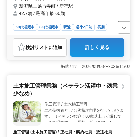
定調書の作成 ・会計ソフト入力 ・給与計算
新潟県上越市寺町 / 新宿駅
・社会保険、労働保険関係業務
42.7歳 / 最高年齢 66歳
50代活躍中
60代活躍中
駅近
週休2日制
長期
男性歓迎
正社員
会計事務所
おすすめポイント
検討リスト
に追加
詳しく見る
＜経験者重視＞ 税理士補助業務で50代60代の方が活躍
中です。経験者募集で、ブランクある方も歓迎していま
す。8年以上の会計事務所経験が必要です。会計業務全般
掲載期間 2026/08/03〜2026/11/02
を担当していただきます。顧問先巡回業務から各種申告
書作成、給与計算まで幅広い業務に携わります。 ＜
働きやすさ＞ 正社員で週休2日制、駅近で通勤便利で
土木施工管理業務（ベテラン活躍中・残業
す。年収350〜500万円、通勤手当も支給されます。禁煙
環境で雇用・労災・健康・厚生の福利厚生も充実してい
少なめ）
ます。労働時間や残業も適度に調整されています。これ
により、仕事とプライベートの両立が図れます。 ＜
施工管理 / 土木施工管理
事業内容＞ 税務コンサルティングを主軸とする企業で
土木技術者として現場の管理を行って頂きま
す。組織規模は1,000人規模で、平均年齢は42.7歳、最高
す。 （ベテラン歓迎！50歳以上も活躍して
年齢66歳と中高年の方が活躍されています。新潟県上越
いる職場です） ・長野、飯山を拠点とし、
市寺町において、専門性の高い業務に携わるチャンスが
公共事業（道路、河川、学校、 官公庁）や
施工管理 (土木施工管理) / 正社員・契約社員・派遣社員
広がっています。
民間（病院、店舗、住宅）までの工事を行っ