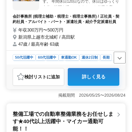
す。 年間休日120日なので、休日はゆっくり
アアップを目指すことができます。女性の方も歓迎され
自分の時間を過ごせます☆ 〜お仕事内容〜
ており、多様な働き方が認められています。
◯税理士業務補助業務 →税務会計 ・お客様
会計事務所 (税理士補助・税理士・税理士事務所) / 正社員・契
の会計処理チェック（税務・会計監査） ・
約社員・アルバイト・パート・派遣社員・紹介予定派遣社員
各種税務申告書、届出書の作成 ・経営支援
年収300万円〜500万円
業務 ・経営計画の策定支援、事業承継支
新潟県上越市北城町 / 高田駅
援、企業の合併、分割 〜特徴〜 ◎土日祝休
み ◎賞与あり ◎経験者優遇 ◎年間休日120
47歳 / 最高年齢 63歳
日 会計事務所経験者は給与面や勤務条件に
ついてもご相談可能です。 あなたからのご
50代活躍中
60代活躍中
車通勤OK
週休2日制
長期
応募お待ちしております！
残業なし・少なめ
女性歓迎
正社員
契約社員
派遣社員
紹介予定派遣社員
アルバイト・パート
会計事務所
検討リスト
に追加
詳しく見る
おすすめポイント
＜税理士補助業務の募集＞ 新潟県上越市北城町に位置
する会計事務所では、税理士補助業務に携わる人材を募
掲載期間 2026/05/25〜2026/08/24
集しています。この職場では中高年層の方々が積極的に
活躍し、経験者を優遇しています。経験豊富な方々から
のご応募をお待ちしています。 ＜業務内容＞ 税務
整備工場での自動車整備業務をお任せしま
会計や経営支援業務など、税理士業務の補助業務を担当
す★40代以上活躍中・マイカー通勤可
します。具体的には、お客様の会計処理のチェックや各
種税務申告書の作成、経営計画の策定支援など、幅広い
能！！
業務に携わります。経験者の方は、給与や勤務条件につ