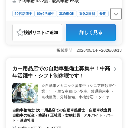
平均年齢 43.2歳 / 最高年齢 66歳
宿舎完備・週休2日制・社会保険完備 《条件
面優遇資格》 ・技術士(種類不問) ・
RCCM(種類不問) ◎1級土木施工管理技士資
50代活躍中
60代活躍中
車通勤OK
週休2日制
長期
格必須になります ＊50代以上で発注支援業
寮・社宅あり
男性歓迎
正社員
契約社員
派遣社員
務経験10年以上条件面優遇いたします ＊50
建設コンサルタント
代以上で土木施工管理業務経験者の方お気軽
検討リスト
に追加
詳しく見る
にお問い合わせ下さい 皆様のご応募お待ち
おすすめポイント
しております！
＜発注者支援業務経験者募集＞ この求人は、発注者支
援業務の経験がある方を積極的に募集しています。発注
掲載期間 2026/05/14〜2026/08/13
者支援業務は、道路や砂防、橋梁、上下水道など、イン
フラ整備に関する重要な業務です。幅広い案件に携わ
り、工事監督支援業務から工事管理、設計変更など、多
カー用品店での自動車整備士募集中！中高
岐にわたる業務に挑戦できます。中高年の方々も多数活
年活躍中・シフト制休暇です！
躍しており、経験豊富な方々がチームを支えていま
す。 ＜マイカー通勤可能で出勤が楽＞ マイカーで
☆自動車メカニック募集中（シニア層歓迎企
の通勤が可能であり、出勤がより便利になります。無料
業！） ・主な車種は小型車、普通乗用車 ・
の駐車場も完備されていますので、通勤の負担を軽減で
きます。交通手段の選択肢が広がることで、通勤時間を
点検整備、分解整備、車検対応 ・タイヤ交
有効活用できるでしょう。 ＜充実した福利厚生＞
換、オイル交換 ・電装機器取り付け 等 ☆自
この企業では、資格手当の支給や単身赴任宿舎の完備な
動車整備経験者募集中！ ☆50代の方も現在
自動車整備士 (カー用品店での自動車整備士・自動車検査員・
ど、充実した福利厚生が整っています。さらに、週休2日
働いている為年齢を気にする必要もございま
自動車の板金・塗装) / 正社員・契約社員・アルバイト・パー
制や社会保険の完備など、働きやすい環境が整っていま
せん！ ☆今までの経験を活かして働きませ
ト・派遣社員
す。安心して長く働くことができる環境が整っています
んか？お待ちしております！