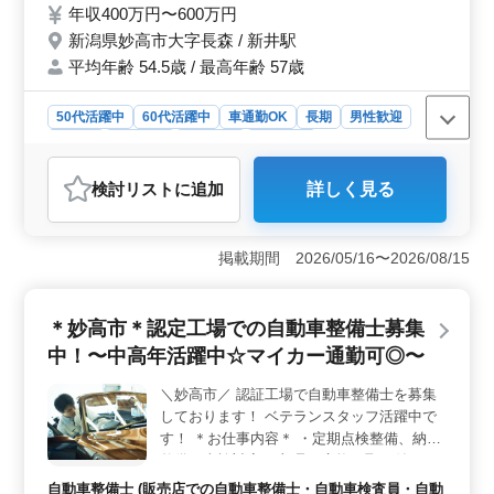
年収400万円〜600万円
・CAD経験あれば尚可 ☆50代以上土木施工
新潟県妙高市大字長森 / 新井駅
管理業務経験者急募 ☆50代以上土木施工管
理業務経験15年以上条件面優遇 気になるご
平均年齢 54.5歳 / 最高年齢 57歳
内容であればお気軽にお問い合わせ下さい。
50代活躍中
60代活躍中
車通勤OK
長期
男性歓迎
正社員
契約社員
派遣社員
施工管理
おすすめポイント
検討リスト
に追加
詳しく見る
＜業務内容の充実＞ 当社では、下水道、歩道、道路、
河川など、多岐にわたるプロジェクトに携わることがで
きます。土木施工管理業務を中心に、工程、安全、品
掲載期間 2026/05/16〜2026/08/15
質、原価など、幅広い管理業務を担当いただきま
す。 ＜優遇条件＞ 経験豊富な方々を大歓迎してお
ります。特に、50代以上で、土木施工管理業務経験が15
＊妙高市＊認定工場での自動車整備士募集
年以上の方は、条件面で優遇いたします。お持ちの経験
とスキルを存分に活かしていただける環境をご用意して
中！〜中高年活躍中☆マイカー通勤可◎〜
います。 ＜働きやすい環境＞ 当社は車通勤可能で
あり、交通費は全額支給いたします。また、週5〜6日の
＼妙高市／ 認証工場で自動車整備士を募集
勤務で、月平均15時間程度の残業がありますが、労働時
しております！ ベテランスタッフ活躍中で
間に関しても配慮し、メリハリを持って働ける環境を整
す！ ＊お仕事内容＊ ・定期点検整備、納車
えています。お気軽にお問い合わせください。
整備、車検対応 ・部品の交換・取り付け・
補修 ・トラブルシューティング時の整備業
自動車整備士 (販売店での自動車整備士・自動車検査員・自動