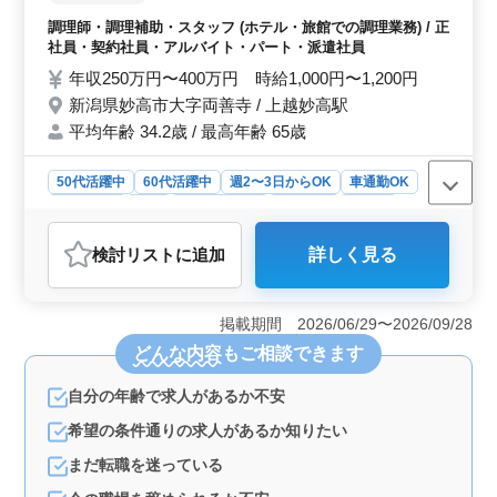
ッチン形式施設あり 【主な調理業務】 ・調
調理師・調理補助・スタッフ (ホテル・旅館での調理業務) / 正
理、盛り付け、仕込み ・食器洗浄、厨房内
社員・契約社員・アルバイト・パート・派遣社員
業務 ・接客業務 など 備考 ・週休2日制(シ
年収250万円〜400万円 時給1,000円〜1,200円
フト制) ・社会保険完備 ・勤務時間応相談
新潟県妙高市大字両善寺 / 上越妙高駅
・車通勤可能(無料駐車場完備) ・単身用宿舎
平均年齢 34.2歳 / 最高年齢 65歳
完備 まずはお問い合わせください ご応募お
待ちしております
50代活躍中
60代活躍中
週2〜3日からOK
車通勤OK
週休2日制
長期
寮・社宅あり
女性歓迎
正社員
契約社員
派遣社員
アルバイト・パート
検討リスト
に追加
詳しく見る
調理師・調理補助・スタッフ
おすすめポイント
＜経験を活かす＞ この職場では、和食、洋食、韓国料
掲載期間 2026/06/29〜2026/09/28
理など複数の料理種類に携わることができます。 経験
どんな内容
もご相談できます
を活かせ、さらに広範囲なスキルを身につけることが可
能です。 ＜勤務条件の柔軟性＞ 週3日からの勤務も
自分の年齢で求人があるか不安
可能な週休2日シフト制です。勤務時間は相談に応じて調
整可能で、車通勤も無料駐車場を利用でき、働きやすい
希望の条件通りの求人があるか知りたい
環境が整っています。 ＜福利厚生＞ 単身用宿舎が
まだ転職を迷っている
完備されており、遠方からの応募者も安心して生活をス
タートできます。社会保険完備など、福利厚生面も整っ