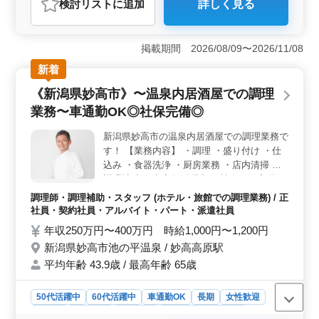
検討リスト
に追加
詳しく見る
おすすめポイント
＜年間休日118日＞ 週休2日制で、土日が休みです。こ
れに加えて年間休日は118日あり、プライベートや家庭と
掲載期間 2026/08/09〜2026/11/08
の時間を大切にしながら働けます。メリハリのある働き
新着
方が可能で、仕事と私生活のバランスを取りやすい職場
です。 ＜経験を活かせる環境＞ 介護経験が1年以上
《新潟県妙高市》〜温泉内居酒屋での調理
ある方を対象としており、経験やスキルを活かしながら
業務〜車通勤OK◎社保完備◎
さらに成長できる環境が整っています。ヘルパー2級以上
の資格を持っていることも必須で、専門性を活かしたい
新潟県妙高市の温泉内居酒屋での調理業務で
方にも適しています。 ＜アクセスと勤務条件＞ 施
す！ 【業務内容】 ・調理 ・盛り付け ・仕
設はアクセスが良く、車通勤も可能です。週3〜5日の勤
務が可能で、正社員から派遣社員まで幅広い雇用形態が
込み ・食器洗浄 ・厨房業務 ・店内清掃 ・
あります。これにより、ライフスタイルに合わせた柔軟
調理補助 ＊中高年活躍中 ＊社会保険完備 ＊
な働き方が選べる点が魅力です。
経験者優遇 ＊車通勤OK 今まで培ってきた
調理師・調理補助・スタッフ (ホテル・旅館での調理業務) / 正
経験を若手に教えていきませんか？ ブラン
社員・契約社員・アルバイト・パート・派遣社員
クのある方もご応募可能！まずはお気軽にお
年収250万円〜400万円 時給1,000円〜1,200円
問い合わせください。
新潟県妙高市池の平温泉 / 妙高高原駅
平均年齢 43.9歳 / 最高年齢 65歳
50代活躍中
60代活躍中
車通勤OK
長期
女性歓迎
正社員
契約社員
派遣社員
アルバイト・パート