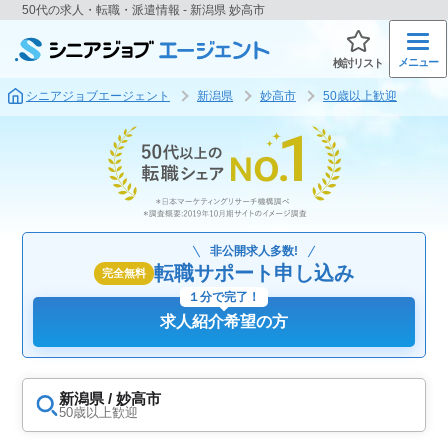
50代の求人・転職・派遣情報 - 新潟県 妙高市
メニュー
検討リスト
シニアジョブエージェント
新潟県
妙高市
50歳以上歓迎
非公開求人多数!
転職サポート申し込み
完全無料
１分で完了！
求人紹介希望の方
新潟県 / 妙高市
50歳以上歓迎