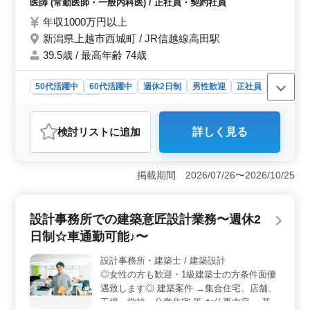
医師 (常勤医師・一般内科医) / 正社員・契約社員
に過ごしていけるように私達と一緒に当院を
ルを存分に発揮できる職場です。 ＜柔軟な働き方と
年収1000万円以上
作り上げていきませんか？ ご応募お待ちし
充実の福利厚生＞ 正社員、契約社員、派遣社員と、複
ております。
数の雇用形態から選べるため、ライフスタイルに合わせ
新潟県上越市西城町 / JR信越線高田駅
た働き方が可能です。週5〜6日勤務で、日曜と第2・第4
39.5歳 / 最高年齢 74歳
月曜が休日となるため、計画的な休息が取れます。さら
に、雇用、労災、健康、厚生、財形などの充実した福利
50代活躍中
60代活躍中
週休2日制
男性歓迎
正社員
厚生が提供され、長期的に安心して働ける環境が整って
契約社員
医師
います。
おすすめポイント
検討リスト
に追加
詳しく見る
＜職場環境＞ この求人は新潟県上越市に位置する緑豊
かな環境にある医療機関での勤務です。外来と病棟管理
を担う内科医として、地域の患者様の健康を支える重要
掲載期間 2026/07/26〜2026/10/25
な役割を担います。働くスタッフの最高年齢は74歳と、
中高年の医師も活躍しております。 ＜勤務体制と休
日＞ 医師としての勤務は週5日、8:30から17:00まで
設計事務所での建築意匠設計業務〜週休2
で、週休2日制を採用しています。土日に加え、国民の祝
日やその他院内規定による休日も設けられており、プラ
日制☆車通勤可能♪〜
イベートとの両立がしやすい環境です。 ＜福利厚生
と労働条件＞ 福利厚生が充実しており、通勤手当も支
設計事務所・建築士 / 建築設計
給され、雇用保険、労災保険、健康保険、厚生年金保
◎女性の方も歓迎・1級建築士の方条件面優
険、財形貯蓄等の各種社会保険も完備です。
遇致します◎ 建築案件 →集合住宅、店舗、
工場、学校、公営住宅 等 お仕事内容 →基本