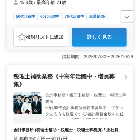
ける職場です！
49.9歳 / 最高年齢 71歳
50代活躍中
60代活躍中
70代活躍中
車通勤OK
週休2日制
長期
男性歓迎
正社員
契約社員
派遣社員
施工管理
検討リスト
に追加
詳しく見る
おすすめポイント
＜無理なく働ける環境＞ 完全週休2日制（土日祝休み）
で年間休日123日と、しっかり休みを確保できる環境で
掲載期間 2026/07/30〜2026/10/29
す。年末年始休暇・GW休暇・夏季休暇もあり、メリハリ
をつけて働けます。 ＜経験を活かせる建築施工管理
業務＞ 建築工事における施工管理として、積算や計画
税理士補助業務《中高年活躍中・増員募
提案、現場管理（品質チェック・工程調整）、工事書類
集》
の作成を担当します。これまでの建築施工管理経験を活
かして活躍できます。 ＜通勤しやすく安心して働け
会計事務所 / 税理士補助・税理士・税理士事
る環境＞ 車通勤が可能で、通勤手段を選びながら働け
務所
ます。交通費は実費で支給（上限なし）しており、通勤
負担を抑えて働けます。賞与を用意しており、雇用・労
50代60代会計事務所経験者募集中、ブラン
災・健康・厚生年金・財形などの制度も整っているた
クある方も歓迎です ◯会計業務全般をお任
め、安心して長く働ける環境です。
せ致します ・顧問先巡回業務(税務コンサル
ティング・自計化指導等) ・各種申告書作成
会計事務所 (税理士補助・税理士・税理士事務所) / 正社員
(法人税・消費税・所得税) ・確定申告時期の
年収350万円〜500万円
対応(個人事業主や企業役員) ・年末調整や法