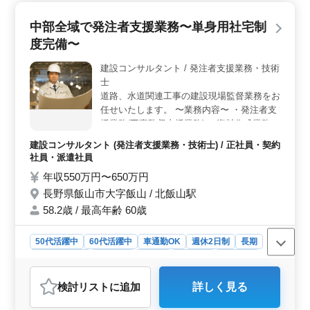
中部全域で発注者支援業務〜単身用社宅制
度完備〜
建設コンサルタント / 発注者支援業務・技術
士
道路、水道関連工事の建設現場監督業務をお
任せいたします。 〜業務内容〜 ・発注者支
援業務(工事監督支援業務) ・資料作成業務
等 ・竣工図書作成 ・CADでの図面修正業務
建設コンサルタント (発注者支援業務・技術士) / 正社員・契約
☆中高年歓迎（50〜60代のベテラン急募）
社員・派遣社員
【備考】 ☆交通費支給 ☆単身赴任宿舎完備
年収550万円〜650万円
☆社用車支給 ☆中部地方全域案件ございま
長野県飯山市大字飯山 / 北飯山駅
す
58.2歳 / 最高年齢 60歳
50代活躍中
60代活躍中
車通勤OK
週休2日制
長期
寮・社宅あり
女性歓迎
正社員
契約社員
派遣社員
建設コンサルタント
検討リスト
に追加
詳しく見る
おすすめポイント