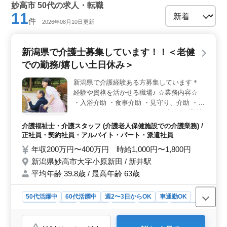
妙高市 50代の求人・転職
11
件
2026年08月10日更新
新潟県で介護士募集しています！！＜老健
での勤務/嬉しい土日休み＞
新潟県で介護経験ある方募集しています＊
経験や資格を活かせる職場♪ ☆業務内容☆
・入浴介助 ・食事介助 ・見守り、介助 ・リ
ハビリテーションのサポート ・記録作成 等
☆企業のポイント☆ ・年間休日118日 ・週
介護福祉士・介護スタッフ (介護老人保健施設での介護業務) /
3〜勤務可能 メリハリをつけた働き方をした
正社員・契約社員・アルバイト・パート・派遣社員
い方募集しています(^o^) 皆様のご応募お待
年収200万円〜400万円 時給1,000円〜1,800円
ちしています☆ミ
新潟県妙高市大字小原新田 / 新井駅
平均年齢 39.8歳 / 最高年齢 63歳
50代活躍中
60代活躍中
週2〜3日からOK
車通勤OK
週休2日制
長期
女性歓迎
正社員
契約社員
派遣社員
アルバイト・パート
介護福祉士・介護スタッフ