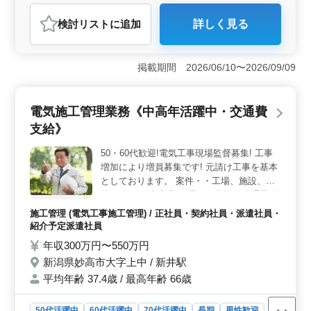
調理師・調理補助・スタッフ
検討リスト
に追加
詳しく見る
おすすめポイント
＜勤務地と職場の特色＞ 新潟県妙高市にある温泉内居
酒屋での調理業務です。 ベテラン活躍中の環境で、存
掲載期間 2026/06/10〜2026/09/09
分にスキルを活かして頂けます。 ＜労働条件＞ 社
会保険完備、車通勤OKと、長期にわたり安心して働ける
環境が整っています。経験者を募集する求人であり、ス
電気施工管理業務《中高年活躍中・交通費
キルを持つ中高年にとって、経験を生かせる良い機会で
支給》
す。 ＜シフトと働き方＞ 週5〜6日の勤務で、4週8
休制を採用しています。勤務時間が16時から24時、また
50・60代歓迎!電気工事現場監督募集! 工事
は8時から16時のシフト制で、ライフスタイルに合わせた
増加により増員募集です! 元請け工事を基本
働き方も選べる柔軟性があります。
としております。 案件・・工場、施設、学
校など 〈仕事内容〉 電気工事施工管理業務
・各種打合せ ・工程管理 ・見積書の作成 ・
施工管理 (電気工事施工管理) / 正社員・契約社員・派遣社員・
品質管理 ・安全管理 ・施工図作成 〈歓迎〉
紹介予定派遣社員
(1/2)級電気工事施工管理技士・(第一・第二
年収300万円〜550万円
種)電気工事士 ＊中途社員も多い会社です ＊
新潟県妙高市大字上中 / 新井駅
各種保険完備 ＊交通費支給 ＊時間外手当て
平均年齢 37.4歳 / 最高年齢 66歳
あり ＊資格手当てあり
50代活躍中
60代活躍中
70代活躍中
長期
男性歓迎