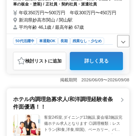
務全般 ・カーナビ・ETCの設置 ・オーディ
車の板金・塗装) / 正社員・契約社員・派遣社員
オ・ナビ等の取付け ＊ポイント＊ ・中高年
年収350万円〜500万円 年収300万円〜450万円
活躍中 ・交通費支給 ・社会保険完備 ・マイ
新潟県妙高市関山 / 関山駅
カー通勤可能 今までの経験を生かして最後
平均年齢 46,1歳 / 最高年齢 67歳
の転職にしませんか？ ＼まずはお気軽にお
問い合わせください／
50代活躍中
車通勤OK
長期
残業なし・少なめ
男性歓迎
正社員
契約社員
派遣社員
自動車整備士
おすすめポイント
検討リスト
に追加
詳しく見る
＜多彩な業務内容＞ おまかせする自動車整備業務は多
岐にわたり、経験豊富な方にぴったり。定期点検からト
ラブル対応まで、幅広いスキルを発揮できます。 ＜
掲載期間 2026/06/09〜2026/09/08
中高年活躍中＞ 中高年が活躍中の職場です。 マイカ
ー通勤も可能。安心して働けます。 ＜充実の福利厚
生＞ 雇用・労災・健康・厚生の社会保険完備などの福
ホテル内調理急募求人/和洋調理経験者条
利厚生が整っております。 交通費は実費支給です。
件面優遇！！
客室245室,ダイニング13施設,宴会場3施設完
備ホテル求人となります ◎調理種類：レス
トラン(和食,洋食,韓国)、ベーカリー、バ
ー、カラオケルーム、カフェ ＊オープンキ