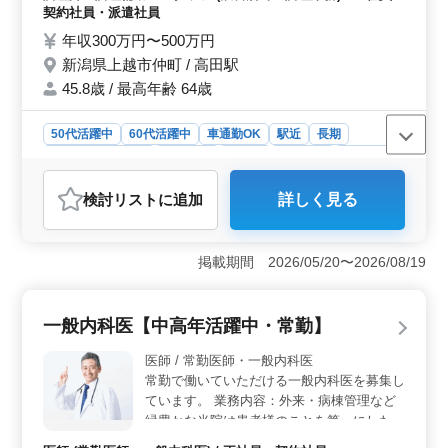
内厨房清掃 ・ホール接客 ・シフト管理 ○制
契約社員・派遣社員
服・作業服：貸与あり 飲食店（ジャンル不
年収300万円〜500万円
問）の経験が３年以上の方は条件面優遇しま
新潟県上越市仲町 / 高田駅
す！ 培ってきた経験・スキルを若手に伝え
ていきませんか？
45.8歳 / 最高年齢 64歳
50代活躍中
60代活躍中
車通勤OK
駅近
長期
残業なし・少なめ
女性歓迎
正社員
契約社員
派遣社員
調理師・調理補助・スタッフ
検討リスト
に追加
詳しく見る
おすすめポイント
＜駅チカで通勤便利＞ この求人は、新潟県上越市に位
置し、最寄り駅である高田駅から徒歩圏内の便利な立地
掲載期間 2026/05/20〜2026/08/19
です。車通勤も可能で、通勤手当が支給されるため、
日々の通勤が快適です。駅チカのため、公共交通機関を
利用する方や車通勤を希望する方にも適しています。通
一般内科医【中高年活躍中・常勤】
勤のストレスを軽減できる環境が整っています。 ＜
経験者優遇の条件面＞ このポジションでは、飲食店で
医師 / 常勤医師・一般内科医
の調理経験が3年以上ある方を特に歓迎しています。これ
常勤で働いていただける一般内科医を募集し
までの経験を活かして、メニュー提案やシフト管理な
ています。 業務内容：外来・病棟管理など
ど、幅広い業務を担当することが可能です。条件面でも
緑豊かな当院は患者様のことを第一にした設
優遇が期待でき、年収は300万円から500万円と、高い収
備を整えております。 患者様が長く健やか
入を見込めます。安定した収入を得ながら、自身のスキ