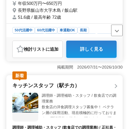
年収500万円〜650万円
ています。 ・官公庁、民間ともに表彰実績
多数あります。 ※公共事業での現場代理人
長野県飯山市大字木島 / 飯山駅
等経験者優遇。
51.6歳 / 最高年齢 72歳
50代活躍中
60代活躍中
車通勤OK
長期
残業なし・少なめ
男性歓迎
正社員
契約社員
派遣社員
施工管理
検討リスト
に追加
詳しく見る
おすすめポイント
＜仕事の環境＞ 職場では、ベテランが多く活躍してい
るため、経験豊富な同僚から学ぶこともできます。ま
掲載期間 2026/07/31〜2026/10/30
た、残業が少ないので、仕事後の自由時間を大切にでき
新着
ます。 ＜職務の詳細＞ 公共及び民間案件の施工管
理業務を担当します。道路、河川、学校などの多岐にわ
キッチンスタッフ（駅チカ）
たるプロジェクトに携わり、専門スキルをさらに磨くこ
とが可能です。表彰経験も豊富な企業で、実力を発揮し
調理師・調理補助・スタッフ / 飲食店での調
活躍してみませんか。 ＜通勤の利便性と福利厚生
理業務
＞ 車通勤が可能で、通勤手当も支給されるため、交通
飲食店の洋食調理スタッフ募集中！ ベテラ
の便は良好です。また、社会保険完備等の福利厚生が充
ン層の採用活動、現在積極的に行っておりま
実しており、長期で安心して働くことができます。休日
す。 下記業務を担当して頂きます。 ・調理
は十分で、連休も確保されていますので、リフレッシュ
全般 ・メニュー提案 ・発注・在庫管理 ・店
しやすいです。
調理師・調理補助・スタッフ (飲食店での調理業務) / 正社員・