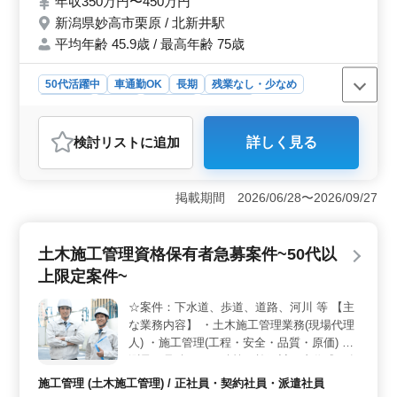
年収350万円〜450万円
ので、ご興味をお持ちの方はぜひご応募ください。
新潟県妙高市栗原 / 北新井駅
平均年齢 45.9歳 / 最高年齢 75歳
50代活躍中
車通勤OK
長期
残業なし・少なめ
男性歓迎
正社員
契約社員
派遣社員
アルバイト・パート
自動車整備士
検討リスト
に追加
詳しく見る
おすすめポイント
＜多様で柔軟な雇用形態＞ 新潟県妙高市栗原の自動車
整備士求人は正社員・契約社員・アルバイト・パート・
掲載期間 2026/06/28〜2026/09/27
派遣社員など多彩な雇用形態で、自分の都合に合わせて
働くことが可能となっております！ ＜多岐にわたる
業務範囲＞ 2級自動車整備士以上の整備経験者の有資格
土木施工管理資格保有者急募案件~50代以
者の方を募集しています。小型車・普通乗用車の点検整
上限定案件~
備から車検対応などを行っています。またタイヤ交換や
オイル交換、電装機器の取り付けなども行い、これまで
☆案件：下水道、歩道、道路、河川 等 【主
経験した技術を広く活かすことが可能です。 ＜働き
な業務内容】 ・土木施工管理業務(現場代理
やすい待遇・環境＞ 年収も350万〜450万円と安定して
います。通勤手当も全額支給し、雇用・労災・健康・厚
人) ・施工管理(工程・安全・品質・原価) ・
生など福利厚生も整っております。車での通勤も可能と
測量、見積もり、積算、施工計画書作成、各
なっており、無料駐車場も用意されています。経験豊富
種書類作成、施工図作成 等 ・近隣住人対応
施工管理 (土木施工管理) / 正社員・契約社員・派遣社員
な中高年の方の新しい挑戦を応援する職場です！
等 【備考】 ・車通勤可能 ・交通費全額支給