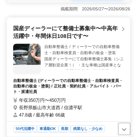
＜業務内容＞ 中部全域での発注者支援業務の募集で
す。道路や水道関連工事の建設現場監督業務を担当しま
掲載期間 2026/05/27〜2026/08/26
す。主な業務は工事監督支援や資料作成、竣工図書作
成、CADでの図面修正などです。中高年の方々が積極的
に活躍できる環境で、経験豊富な方々のご応募をお待ち
国産ディーラーにて整備士募集中〜中高年
しています。 ＜条件面＞ 1級土木施工管理技士や技
活躍中・年間休日108日です〜
術士、RCCM資格を保有する方を歓迎し、条件面で優遇
します。土木施工管理業務経験者や発注者支援業務経験
自動車整備士 / ディーラーでの自動車整備
者、CAD経験者が適任です。中部地方全域での案件があ
士・自動車検査員・自動車の板金・塗装
り、地域に密着した働き方が可能です。 ＜福利厚生
＞ 年収は550万円から650万円で、実費支給の通勤手当
国産ディーラーにて自動車整備士募集（シニ
や充実した福利厚生が整っています。単身赴任宿舎の完
ア層歓迎企業！） ・主な車種は国産車とな
備や社用車の支給など、快適な労働環境が整っていま
ります。 ・定期点検整備、納車整備、車検
す。長野県飯山市大字飯山に位置し、北飯山駅からのア
対応 ・部品の交換・取り付け・補修 ・トラ
自動車整備士 (ディーラーでの自動車整備士・自動車検査員・
クセスも便利です。
ブルシューティング時の整備業務全般 現在
自動車の板金・塗装) / 正社員・契約社員・アルバイト・パー
50歳以上も活躍している企業です。 検査員
ト・派遣社員
資格保有者特に優遇致します 皆様のご応募
年収350万円〜450万円
お待ちしております。
長野県飯山市大道西 / 信濃平駅
47.8歳 / 最高年齢 66歳
50代活躍中
車通勤OK
長期
残業なし・少なめ
男性歓迎
正社員
契約社員
派遣社員