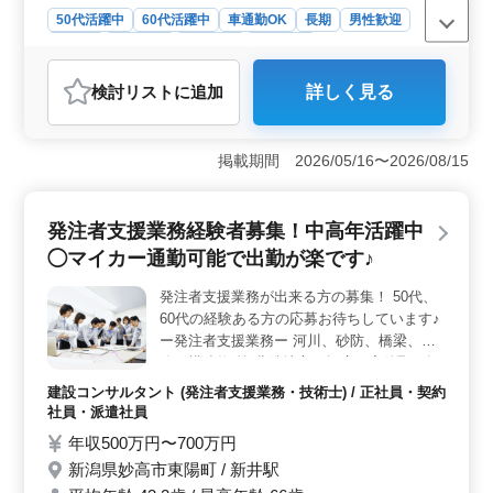
あればお気軽にお問い合わせ下さい。
50代活躍中
60代活躍中
車通勤OK
長期
男性歓迎
正社員
契約社員
派遣社員
施工管理
おすすめポイント
検討リスト
に追加
詳しく見る
＜経験豊富な環境＞ 15年以上の経験者を歓迎し、条件
面も優遇されます。長年の経験を活かし、さらなる成長
を目指せます。また、業界のノウハウを共有しながら、
掲載期間 2026/05/16〜2026/08/15
チームとしての力を高められる環境が整っていま
す。 ＜幅広い業務内容＞ 工場内、水処理施設、宅
内など多岐にわたる案件に携われます。施工管理から近
発注者支援業務経験者募集！中高年活躍中
隣住人対応まで幅広い業務があり、スキルアップのチャ
ンスです。プロジェクトの規模や種類も様々で、新しい
◯マイカー通勤可能で出勤が楽です♪
挑戦にも積極的に取り組めます。 ＜働きやすい環境
＞ 車通勤可で交通費全額支給されます。さらに、休日
発注者支援業務が出来る方の募集！ 50代、
や休憩時間もしっかりと確保されており、ワークライフ
60代の経験ある方の応募お待ちしています♪
バランスを大切にする職場です。福利厚生も充実し、安
ー発注者支援業務ー 河川、砂防、橋梁、道
定した職場環境で長く活躍できます。
路、構造物 等 北陸地方の幅広い案件取り扱
っております 【業務内容】 ・発注者支援業
建設コンサルタント (発注者支援業務・技術士) / 正社員・契約
務(工事監督支援業務) ・工事管理(品質・工
社員・派遣社員
程・安全)、施工計画、積算、設計変更 ・現
年収500万円〜700万円
場での打ち合わせ、CAD操作あり ・資料作
新潟県妙高市東陽町 / 新井駅
成業務 等 ◯備考◯ 資格手当支給・単身赴任