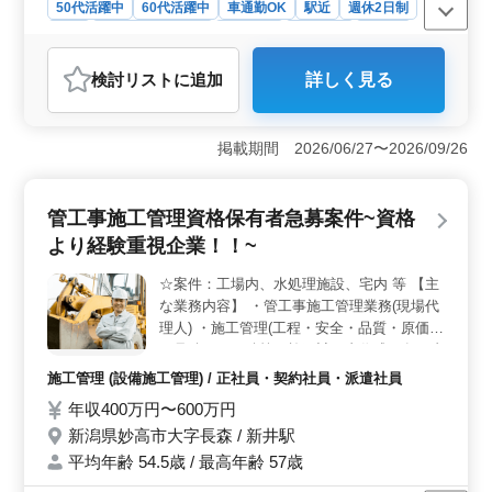
50代活躍中
60代活躍中
車通勤OK
駅近
週休2日制
長期
残業なし・少なめ
女性歓迎
男性歓迎
正社員
契約社員
会計事務所
検討リスト
に追加
詳しく見る
おすすめポイント
＜経験を活かせる税務会計業務＞ 顧問先の月次報告書
作成や相続手続の補助、データ入力などを担当します。
掲載期間 2026/06/27〜2026/09/26
これまでの会計事務所での実務経験を活かして活躍でき
ます。 ＜残業少なめ・年間休日125日で無理のない働
き方＞ 残業は少なめで、年間休日125日と十分な休みを
管工事施工管理資格保有者急募案件~資格
取りながら勤務できます。日々の負担を抑えた働き方が
より経験重視企業！！~
でき、長く続けやすい環境です。 ＜通勤しやすく待
遇面も整った職場＞ 車通勤が可能で通勤の負担を抑え
☆案件：工場内、水処理施設、宅内 等 【主
ながら勤務できます。交通費支給、賞与あり、各種保険
な業務内容】 ・管工事施工管理業務(現場代
完備と待遇面も整った職場で、安心して長期的に勤務し
やすい環境です。
理人) ・施工管理(工程・安全・品質・原価)
・見積もり、積算、施工計画書作成、各種書
類作成、施工図作成 等 ・近隣住人対応、打
施工管理 (設備施工管理) / 正社員・契約社員・派遣社員
ち合わせ 等 【備考】 ・車通勤可能 ・交通
年収400万円〜600万円
費全額支給 ・CAD経験あれば尚可 ☆50代以
新潟県妙高市大字長森 / 新井駅
上管工事施工管理業務に興味ある方募集して
おります。 ☆50代以上管工事施工管理業務
平均年齢 54.5歳 / 最高年齢 57歳
経験15年以上条件面優遇 気になるご内容で