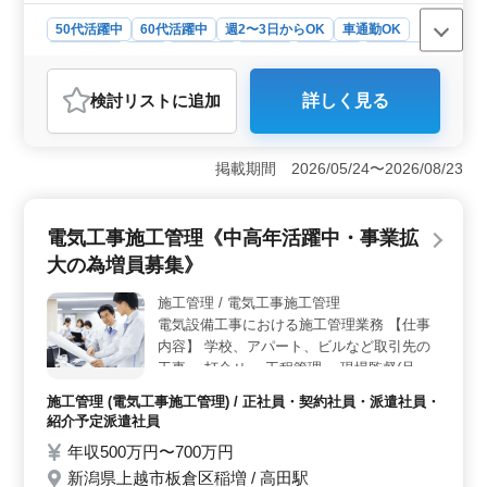
50代活躍中
60代活躍中
週2〜3日からOK
車通勤OK
週休2日制
長期
女性歓迎
正社員
契約社員
派遣社員
アルバイト・パート
介護福祉士・介護スタッフ
検討リスト
に追加
詳しく見る
おすすめポイント
＜多様な雇用形態＞ この求人は、正社員、契約社員、
アルバイト・パート、派遣社員と幅広い雇用形態を提供
掲載期間 2026/05/24〜2026/08/23
しています。あなたのライフスタイルやキャリアプラン
に合わせて、柔軟に働き方を選択できる点が魅力で
す。 ＜シニアの活躍＞ 50代、60代の方が活躍中
電気工事施工管理《中高年活躍中・事業拡
で、経験豊富なシニアが活躍できる環境が整っていま
大の為増員募集》
す。また、未経験の業務でも質問しやすい環境で、年齢
を問わず働きやすい職場です。 ＜交通アクセスと勤
施工管理 / 電気工事施工管理
務条件＞ 車通勤が可能なため、通勤に便利です。ま
電気設備工事における施工管理業務 【仕事
た、シフト制で週3日から勤務可能、週休2日制といった
働きやすい条件が整っています。働く環境が良好です。
内容】 学校、アパート、ビルなど取引先の
工事 ・打合せ ・工程管理 ・現場監督(品
質、安全、人材管理) ・見積り ・書類作成
施工管理 (電気工事施工管理) / 正社員・契約社員・派遣社員・
必須:電気工事施工管理経験者 資格:電気工事
紹介予定派遣社員
施工管理技士歓迎
年収500万円〜700万円
新潟県上越市板倉区稲増 / 高田駅