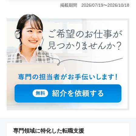
す。工事監督支援業務やCAD操作など、幅広い業務を担
掲載期間 2026/07/19〜2026/10/18
当します。地域密着型の案件に携わり、工事管理や施工
計画、設計変更などの業務を行います。また、現場での
打ち合わせや資料作成業務も含まれます。経験を活かし
て、建設プロジェクトの成功に貢献しましょう。 ＜
働きやすさ＞ マイカー通勤可で、無料駐車場完備。単
身赴任も可能で、寮・社宅の用意があります。週休2日制
で、土日や祝日もしっかり休めます。50代や60代の経験
者も歓迎され、年齢に関係なく活躍できる環境です。地
域に根差した仕事で、安定した働き方を実現しましょ
う。 ＜給与・福利厚生＞ 年収500万円〜700万円の
好待遇。通勤手当は全額支給され、福利厚生も充実して
います。長期休暇や有給休暇、その他社内カレンダーに
よる休暇が取れるので、メリハリをつけて働くことがで
きます。
専門領域に特化した転職支援