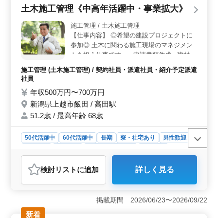
土木施工管理《中高年活躍中・事業拡大》
の方を歓迎しており、ダンプやミキサー車、建設機械の
整備といった専門的な知識を活かせるチャンスで
施工管理 / 土木施工管理
す。 ＜通勤の利便性と充実した福利厚生＞ マイカ
【仕事内容】 ◎希望の建設プロジェクトに
ー通勤が可能で、通勤手当が実費支給されるため、通勤
参加◎ 土木に関わる施工現場のマネジメン
費用の負担を軽減できます。また、就業場所が新潟県上
トを担う仕事です。 ●申請書類作成 ●建材を
越市とアクセスしやすい立地にあり、車通勤がしやすい
手配 ●現場で職人さんに指示を出したりしま
環境です。
施工管理 (土木施工管理) / 契約社員・派遣社員・紹介予定派遣
す。
社員
年収500万円〜700万円
新潟県上越市飯田 / 高田駅
51.2歳 / 最高年齢 68歳
50代活躍中
60代活躍中
長期
寮・社宅あり
男性歓迎
契約社員
派遣社員
紹介予定派遣社員
施工管理
おすすめポイント
検討リスト
に追加
詳しく見る
＜多彩な建設プロジェクトへの参加＞ 土木施工管理の
重要なポジションで、希望のプロジェクトに参加できま
す。申請書類作成や建材手配、職人への指示など、幅広
掲載期間 2026/06/23〜2026/09/22
い業務を通じてスキルを磨けます。 ＜中高年向けの
働きやすい環境＞ 中高年層が活躍する職場で、年収500
新着