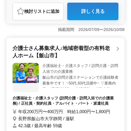
アルバイト・パート
自動車整備士
検討リスト
に追加
詳しく見る
おすすめポイント
＜経験者優遇の整備職＞ 国産ディーラーでの自動車整
備士を募集中です。主な業務は定期点検整備、車検、部
掲載期間 2026/07/09〜2026/10/08
品交換などになります。50歳以上も活躍中で、検査員資
格者は特に歓迎です。 ＜働きやすい職場環境＞ 年
間休日108日で週5〜6日勤務で残業少なめとなっていま
介護士さん募集求人♪地域密着型の有料老
す。給与は年収350万円〜450万円で通勤手当全額支給さ
人ホーム【飯山市】
れています。福利厚生も充実で、雇用・労災・健康・厚
生がサポートしています。 ＜求める人物像＞ 2級自
介護福祉士・介護スタッフ / 訪問介護・訪問
動車整備士以上の資格と普通自動車免許必須です。シフ
入浴での介護業務
ト制で働ける方を積極的に募集しています。平均年齢
47.8歳で、最高年齢66歳のベテランも在籍している、シ
飯山市の訪問介護ステーションで介護経験者
ニアのも安心の職場です。
募集中です！ ~50代,60代活躍中~ ▽業務内
容 ・看護師補助 ・生活援助 ・移動介助 ・
介助業務（食事介助、排泄介助など） ・サ
介護福祉士・介護スタッフ (訪問介護・訪問入浴での介護業
ービス利用者の家族との相談、助言 ・身体
務) / 正社員・契約社員・アルバイト・パート・派遣社員
機能の維持・回復サポート ▽備考 ・シフト
年収200万円〜400万円 時給1,000円〜1,800円
制(週3日以上相談可能) ・車通勤可能☆ ・交
長野県飯山市大字静間 / 蓮駅
通費実費支給 経験がない業務でも気さくに
聞ける環境です◎ 皆様のご応募お待ちして
42.3歳 / 最高年齢 59歳
おります！