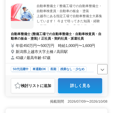
いても柔軟に対応いたします。 ＜特徴＞ 土日祝日
自動車整備士 / 整備工場での自動車整備士・
がしっかりと休みであり、年間休日が120日と充実してい
自動車検査員・自動車の板金・塗装
ます。さらに、賞与は年3回支給されるため、安定した収
上越市にある指定工場で自動車整備士大募集
入を得ることが可能です。経験者を優遇する方針を採用
しています！ 今まで培ってきた知識・経験
しており、経験を活かして活躍できる環境が整っていま
を発揮してください◎ ＊取扱車種：ダンプ
す。
やミキサー車、建設機械各種 《業務内容》
自動車整備士 (整備工場での自動車整備士・自動車検査員・自
・大型ダンプトラック・生コンミキサー車な
動車の板金・塗装) / 正社員・契約社員・派遣社員
どの整備車検 ・ショベル・クレーン・除雪
年収450万円〜500万円 時給1,000円〜1,600円
車など各種建設機械の整備車検 ・自動車整
新潟県上越市大字土橋 / 高田駅
備士の専門知識を必要とする業務 ・冬季の
道路除排雪作業（除雪車運転・除雪車助手な
43歳 / 最高年齢 67歳
ど） 等 《その他》 ・通勤手当実費支給 ・
マイカー通勤可能 ・残業少なめ 是非今まで
50代活躍中
車通勤OK
長期
残業なし・少なめ
の経験を活かして一緒に働きませんか？ ご
男性歓迎
正社員
契約社員
派遣社員
自動車整備士
応募お待ちしています♪♪
おすすめポイント
検討リスト
に追加
詳しく見る
＜高収入と安定した職場環境＞ この自動車整備士求人
では、年収450万円〜500万円、時給1,000円〜1,600円と
いった高収入が見込めます。安定した収入を得ながら、
掲載期間 2026/07/09〜2026/10/08
自分のスキルを存分に発揮できる環境です。 ＜経験
豊富な中高年層が活躍中＞ 40代以上の経験豊富な整備
士が多数活躍している職場です。自動車整備経験5年以上