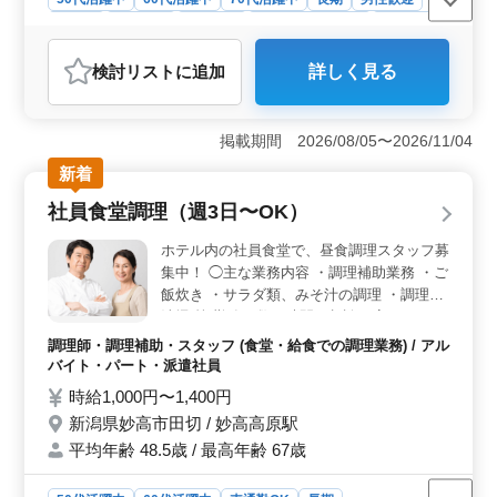
正社員
契約社員
派遣社員
紹介予定派遣社員
施工管理
おすすめポイント
検討リスト
に追加
詳しく見る
＜安定した給与と福利厚生＞ 中高年の方向けに、年収
300万円〜550万円の安定した給与と、完備された各種保
険を提供しています。交通費支給や賞与制度があるな
掲載期間 2026/08/05〜2026/11/04
ど、働きやすい環境です。 ＜多様な業務経験＞ 工
場や施設などの電気工事施工管理業務でキャリアを築く
新着
ことができます。経験者歓迎、資格手当も充実していま
社員食堂調理（週3日〜OK）
す。幅広い業務に携われるチャンスです。 ＜活気あ
る職場環境＞ 中途社員も多く、活気のある職場となっ
ホテル内の社員食堂で、昼食調理スタッフ募
ています。土日祝休みで、平均年齢37.4歳です。新潟県
集中！ ◯主な業務内容 ・調理補助業務 ・ご
妙高市で、安定した電気工事業界でのキャリアを積むこ
飯炊き ・サラダ類、みそ汁の調理 ・調理場
とができます。
清掃 等 勤務日数、時間は相談に応じますの
で、お気軽にご相談ください。 自身に合っ
調理師・調理補助・スタッフ (食堂・給食での調理業務) / アル
たペースで無理なく働けます！ ☆無料駐車
バイト・パート・派遣社員
場完備 ☆残業なし ☆退職金制度あり ☆ブラ
時給1,000円〜1,400円
ンクOK ☆20年以上の調理経験者優遇
新潟県妙高市田切 / 妙高高原駅
平均年齢 48.5歳 / 最高年齢 67歳