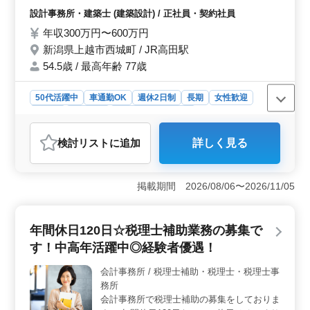
設計、設計監理 →設計図や施工図、施工計
設計事務所・建築士 (建築設計) / 正社員・契約社員
画書のチェック →工事全般の確認作業 等 →
年収300万円〜600万円
打ち合わせ、現場調査業務 →CAD操作 備考
→作業着支給 →交通費支給 →資格手当支給
新潟県上越市西城町 / JR高田駅
→車通勤可能 →週休2日制 年齢よりも経験
54.5歳 / 最高年齢 77歳
のある方募集しております＼＾＾／ お気軽
にお問い合わせください♪
50代活躍中
車通勤OK
週休2日制
長期
女性歓迎
正社員
契約社員
設計事務所・建築士
おすすめポイント
検討リスト
に追加
詳しく見る
＜幅広い設計案件への挑戦＞ この求人では集合住宅、
店舗、工場、学校、公営住宅など多岐にわたる建築案件
に携わることができます。基本設計から設計監理、現場
掲載期間 2026/08/06〜2026/11/05
調査まで一貫して担当するため、建築設計の全工程に関
与できるのが魅力です。 ＜働きやすい環境と福利厚
生＞ 週休2日制で、土日祝日に休むことができるため、
年間休日120日☆税理士補助業務の募集で
プライベートと仕事の両立が図れます。交通費支給や資
格手当、作業着支給など福利厚生も充実しており、働き
す！中高年活躍中◎経験者優遇！
やすい環境が整っています。車通勤が可能なので、通勤
も便利です。 ＜経験を重視した採用＞ この求人は
会計事務所 / 税理士補助・税理士・税理士事
年齢よりも経験を重視しており、建築設計業務歴6年以上
務所
の方を募集しています。1級建築士の資格をお持ちの方は
会計事務所で税理士補助の募集をしておりま
条件面で優遇されるため、資格と経験を活かしてキャリ