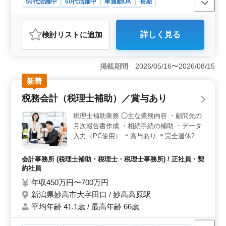
50代活躍中
60代活躍中
車通勤OK
長期
残業なし・少なめ
女性歓迎
派遣社員
アルバイト・パート
調理師・調理補助・スタッフ
検討リスト
に追加
詳しく見る
おすすめポイント
＜柔軟な勤務条件とシフト対応＞ 勤務日数や時間が柔
軟に相談できる点が魅力です。週3〜5日のシフト制で、
掲載期間 2026/05/16〜2026/08/15
あなたのライフスタイルに合わせた働き方が可能です。
新着
特に、50代・60代の方々が活躍している職場であり、幅
広い年代の方にとって働きやすい環境が整っていま
税務会計（税理士補助）／賞与あり
す。 ＜快適な通勤環境＞ 車通勤が可能で、無料駐
車場が提供されているため、通勤の負担が軽減されま
税理士補助業務 ◯主な業務内容 ・顧問先の
す。また、公共交通機関でもアクセスしやすい立地で
月次報告書作成 ・相続手続の補助 ・データ
す。通勤手当も日額750円まで支給されるため、交通費の
入力（PC使用） ＊賞与あり ＊完全週休2日
心配がありません。 ＜調理経験を活かせる職場＞
制（土日祝休み） ＊年間休日125日 ＊残業
社員食堂での調理補助業務がメインとなります。ご飯炊
少なめ ＊交通費支給 ＊駅チカ 経験豊富なス
きやサラダ、みそ汁の調理といったシンプルな業務内容
会計事務所 (税理士補助・税理士・税理士事務所) / 正社員・契
タッフが活躍しています。 積み上げてきた
ですが、調理経験を活かして安定した仕事に取り組むこ
約社員
知識を再び活かしてみませんか？
とができます。調理経験が1年以上あれば、資格がなくて
年収450万円〜700万円
も応募可能ですので、過去の経験を活かして働けます。
新潟県妙高市大字田口 / 妙高高原駅
平均年齢 41.1歳 / 最高年齢 66歳