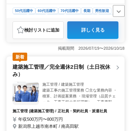
50代活躍中
60代活躍中
70代活躍中
長期
男性歓迎
正社員
契約社員
派遣社員
紹介予定派遣社員
施工管理
おすすめポイント
検討リスト
に追加
詳しく見る
＜中高年活躍の場＞ 50代から70代まで、幅広い年代が
ご活躍されています。経験豊富な方も、大いに歓迎され
る環境です。 ＜安定した給与＆福利厚生＞ 能力や
掲載期間 2026/07/19〜2026/10/18
資格により年収は500～700万円です。通勤手当や賞与な
ど福利厚生も充実しています。 ＜事業拡大と大手企
新着
業取引＞ 事業拡大に伴い増員の募集です。大手企業と
建築施工管理／完全週休2日制（土日祝休
の取引あり、安定感のある職場となっています。
み）
施工管理 / 建築施工管理
建築工事の施工管理業務 ◯主な業務内容 ・
積算、計画提案業務 ・現場管理（品質チェ
ック、工事工程の進捗調整） ・工事書類の
まとめ ＊完全週休2日制（土日祝休み） ＊
施工管理 (建築施工管理) / 正社員・契約社員・派遣社員
年間休日123日 ＊賞与あり ＊交通費実費支
年収500万円〜800万円
給（上限なし） シニア世代が活躍していま
す！ 年齢関係なく、技術をお持ちの方が輝
新潟県上越市南本町 / 南高田駅