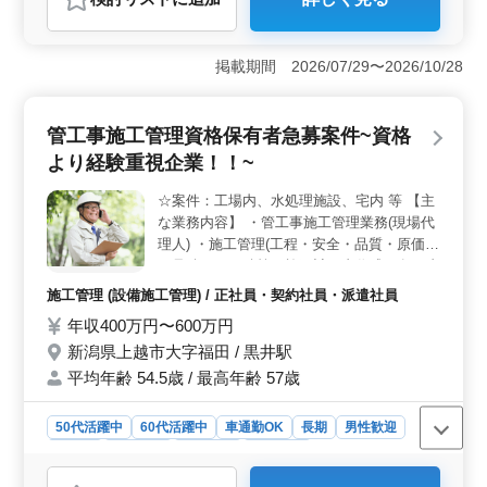
おすすめポイント
＜無理なく働ける環境＞ 完全週休2日制（土日祝休み）
で年間休日124日と、しっかり休みを確保できる環境で
掲載期間 2026/07/29〜2026/10/28
す。年末年始休暇・夏季休暇もあり、メリハリをつけて
働けます。残業は少なめで、無理のない働き方が可能で
す。 ＜経験を活かせる施工管理業務＞ 土木工事現
管工事施工管理資格保有者急募案件~資格
場における施工管理として、施主や関係業者との打ち合
より経験重視企業！！~
わせ、積算・見積もり、現場管理を担当します。これま
での施工管理経験を活かして活躍できます。 ＜通勤
☆案件：工場内、水処理施設、宅内 等 【主
しやすく安心して働ける環境＞ 直江津駅から徒歩圏内
な業務内容】 ・管工事施工管理業務(現場代
で通勤しやすく、車通勤も可能です。交通費は実費で支
給しており、通勤負担を抑えて働けます。賞与を用意し
理人) ・施工管理(工程・安全・品質・原価)
ており、各種保険完備で安心して長く働ける環境です。
・見積もり、積算、施工計画書作成、各種書
類作成、施工図作成 等 ・近隣住人対応、打
施工管理 (設備施工管理) / 正社員・契約社員・派遣社員
ち合わせ 等 【備考】 ・車通勤可能 ・交通
年収400万円〜600万円
費全額支給 ・CAD経験あれば尚可 ☆50代以
新潟県上越市大字福田 / 黒井駅
上管工事施工管理業務に興味ある方募集して
おります。 ☆50代以上管工事施工管理業務
平均年齢 54.5歳 / 最高年齢 57歳
経験15年以上条件面優遇 気になるご内容で
あればお気軽にお問い合わせ下さい。
50代活躍中
60代活躍中
車通勤OK
長期
男性歓迎
正社員
契約社員
派遣社員
施工管理
おすすめポイント