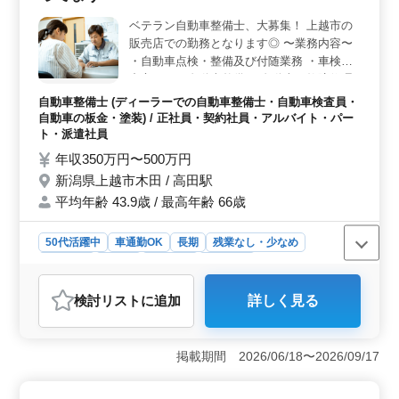
も便利です。 ＜経験を重視した採用＞ この求人は
年齢よりも経験を重視しており、建築設計業務歴6年以上
ベテラン自動車整備士、大募集！ 上越市の
の方を募集しています。1級建築士の資格をお持ちの方は
販売店での勤務となります◎ 〜業務内容〜
条件面で優遇されるため、資格と経験を活かしてキャリ
・自動車点検・整備及び付随業務 ・車検を
アアップを目指すことができます。女性の方も歓迎され
中心とした自動車整備 ・自動車の故障修理
ており、多様な働き方が認められています。
全般の業務 等 〜求人のポイント〜 ・ホンダ
自動車整備士 (ディーラーでの自動車整備士・自動車検査員・
車の取り扱いです ・50代の新規採用実績有
自動車の板金・塗装) / 正社員・契約社員・アルバイト・パー
り ・駐車場完備（無料） ＊年齢ではなく、
ト・派遣社員
今までの経験を重視します！ ご応募お待ち
年収350万円〜500万円
しております！
新潟県上越市木田 / 高田駅
平均年齢 43.9歳 / 最高年齢 66歳
50代活躍中
車通勤OK
長期
残業なし・少なめ
男性歓迎
正社員
契約社員
派遣社員
アルバイト・パート
自動車整備士
検討リスト
に追加
詳しく見る
おすすめポイント
＜経験を活かす職場＞ 上越市の販売店では、50代の
方々が経験を活かして活躍しています。ベテラン自動車
掲載期間 2026/06/18〜2026/09/17
整備士の募集で、ホンダ車の整備に携わることが可能で
す。年齢よりも経験を重視する企業文化で、これまでの