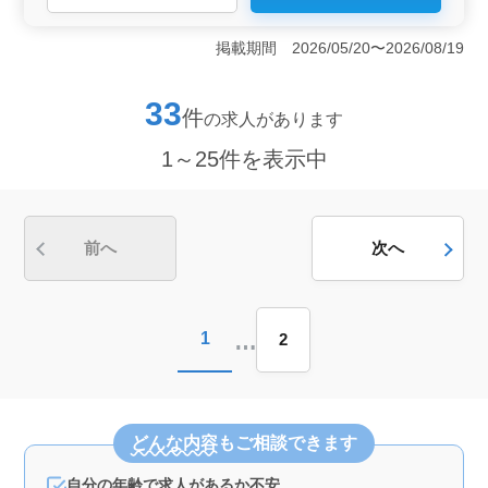
＜駅チカで通勤便利＞ この求人は、新潟県上越市に位
置し、最寄り駅である高田駅から徒歩圏内の便利な立地
掲載期間 2026/05/20〜2026/08/19
です。車通勤も可能で、通勤手当が支給されるため、
日々の通勤が快適です。駅チカのため、公共交通機関を
利用する方や車通勤を希望する方にも適しています。通
33
件
の求人があります
勤のストレスを軽減できる環境が整っています。 ＜
経験者優遇の条件面＞ このポジションでは、飲食店で
1～25件を表示中
の調理経験が3年以上ある方を特に歓迎しています。これ
までの経験を活かして、メニュー提案やシフト管理な
ど、幅広い業務を担当することが可能です。条件面でも
優遇が期待でき、年収は300万円から500万円と、高い収
入を見込めます。安定した収入を得ながら、自身のスキ
前へ
次へ
ルを存分に発揮できる職場です。 ＜柔軟な働き方と
充実の福利厚生＞ 正社員、契約社員、派遣社員と、複
数の雇用形態から選べるため、ライフスタイルに合わせ
た働き方が可能です。週5〜6日勤務で、日曜と第2・第4
…
1
2
月曜が休日となるため、計画的な休息が取れます。さら
に、雇用、労災、健康、厚生、財形などの充実した福利
厚生が提供され、長期的に安心して働ける環境が整って
います。
どんな内容
もご相談できます
自分の年齢で求人があるか不安