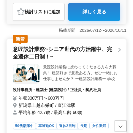
行直帰 ・車通勤可能 ・長期休暇相談可能、
おすすめポイント
対応企業 ・交通費：全額支給 ・駐車場完備
検討リスト
に追加
詳しく見る
＊社用車支給はありません。 ◎家族サービ
＜施工管理業務の主な内容＞ 電気工事/管工事の施工管
スを中心に休暇のある企業をお探しの方一度
理業務を担当します。現場代理人や現場監督として、施
ご相談ください ◎1級電気工事施工管理技
工管理、積算、書類作成、CADを使用した施工図の作
掲載期間 2026/07/12〜2026/10/11
士/1級管工事施工管理技士保有者条件面優遇
成・修正などを行います。CAD未経験者でも現場監督経
◎施工管理経験20年以上の方条件面優遇 建
験者であれば歓迎されます。 ＜働きやすい環境＞
新着
冬場は積雪の影響で内勤業務が中心となり、基本的には
築物案件で電気工事/管工事施工管理業務を
意匠設計業務~シニア世代の方活躍中、完
直行直帰が可能です。車通勤も可能で駐車場も完備され
お探しの方お気軽にお問い合わせください
ています。週休2日制で長期休暇の相談も可能で、家族と
ご応募お待ちしております！！
全週休二日制！~
の時間を大切にしながら働くことができます。 ＜資
格や経験の条件＞ 2級電気工事施工管理技士または2級
意匠設計業務に携わってくださる方を大募
管工事施工管理技士の資格を持ち、電気工事施工管理ま
集！ 建築好きで意欲ある方、ぜひ一緒にお
たは管工事施工管理の経験が5年以上必要です。CADの操
仕事しませんか？ ー建築設計業務ー 学校、
作経験があれば尚可となります。
医療/福祉施設、集会場、オフィス、一般住
設計事務所・建築士 (建築設計) / 正社員・契約社員
宅 等 ＊主に意匠設計業務 【業務内容】 ・
施主打ち合わせ、現地調査、プランニング
年収300万円〜600万円
・基本設計、実施設計、積算 ・確認申請、
新潟県上越市栄町 / 直江津駅
各種書類作成、施工会社選定、設計監理 等
平均年齢 42.7歳 / 最高年齢 60歳
・CAD操作あり ※備考 作業着支給 ＊40代
以上のベテラン層の方歓迎 ＊1級建築士を
50代活躍中
車通勤OK
週休2日制
長期
女性歓迎
お持ちの方優遇(資格手当有) ＊完全週休二日
制！マイカー通勤OK！ 詳細はお気軽にお問
正社員
契約社員
設計事務所・建築士