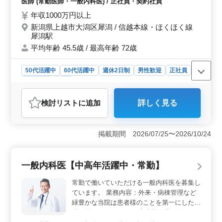
医師 (常勤医師・一般内科医) / 正社員・契約社員
ちと共に医療を支えていきましょう。
年収1000万円以上
新潟県上越市大潟区犀潟 / 信越本線・ほくほく線
犀潟駅
平均年齢 45.5歳 / 最高年齢 72歳
50代活躍中
60代活躍中
週休2日制
男性歓迎
正社員
契約社員
医師
おすすめポイント
検討リスト
に追加
詳しく見る
＜キャリアアップも＞ 新潟県上越市に位置する医療施
設では、10年以上の経験豊富な一般内科医を募集してお
り、外来診療から病棟管理まで幅広い業務を担当してい
掲載期間 2026/07/25〜2026/10/24
ただきます。専門知識を活かし、地域医療に貢献できま
す。 ＜専門スキルの活用＞ 親切な患者対応ができ
る一般内科医を求めています。病院は、精神科、神経内
一般内科医【中高年活躍中・常勤】
科、重症心身障害など複数の診療科を擁し、これらの科
と連携しながら、各種検査等の業務も行います。様々な
常勤で働いていただける一般内科医を募集し
診療科との協力により、専門スキルをさらに磨くことが
ています。 業務内容：外来・病棟管理など
できます。 ＜労働環境＞ 勤務は常勤で、土日祝の
緑豊かな当院は患者様のことを第一にした設
休日を含む週休2日制です。社会保険完備や住宅手当など
備を整えております。 患者様が長く健やか
の福利厚生も充実しており、長期的に働ける環境が整っ