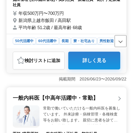
社員
年収500万円〜700万円
新潟県上越市飯田 / 高田駅
平均年齢 51.2歳 / 最高年齢 68歳
50代活躍中
60代活躍中
長期
寮・社宅あり
男性歓迎
契約社員
派遣社員
紹介予定派遣社員
施工管理
おすすめポイント
検討リスト
に追加
詳しく見る
＜多彩な建設プロジェクトへの参加＞ 土木施工管理の
重要なポジションで、希望のプロジェクトに参加できま
す。申請書類作成や建材手配、職人への指示など、幅広
掲載期間 2026/06/23〜2026/09/22
い業務を通じてスキルを磨けます。 ＜中高年向けの
働きやすい環境＞ 中高年層が活躍する職場で、年収500
万円〜700万円という魅力的な給与水準で働けます。寮・
一般内科医【中高年活躍中・常勤】
社宅があり、福利厚生も充実しています。 ＜経験を
活かせる成長分野＞ 平均年齢51.2歳で、最高年齢68歳
常勤で働いていただける一般内科医を募集し
までの幅広い年齢層が活躍する環境です。経験豊富な
ています。 外来診療・病棟管理・各種検査
方々が増員募集されており、安定した環境で長く働ける
等をお願い致します。 親切に患者を診て頂
可能性があります。
ける方は歓迎致します。 地域医療を担って
いきたいという志をお持ちの先生は是非私た