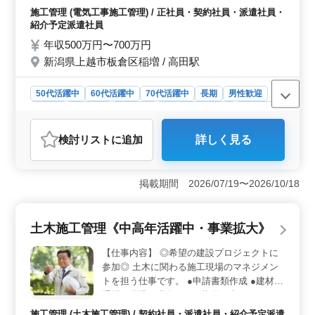
できます。年収300万円以上と安定した収入が期待でき、
必須:電気工事施工管理経験者 資格:電気工事
施工管理 (電気工事施工管理) / 正社員・契約社員・派遣社員・
福利厚生も充実しています。特に各保険が完備されてい
施工管理技士歓迎
紹介予定派遣社員
るため、安心して働ける環境が整っています。
年収500万円〜700万円
新潟県上越市板倉区稲増 / 高田駅
50代活躍中
60代活躍中
70代活躍中
長期
男性歓迎
正社員
契約社員
派遣社員
紹介予定派遣社員
施工管理
おすすめポイント
検討リスト
に追加
詳しく見る
＜中高年活躍の場＞ 50代から70代まで、幅広い年代が
ご活躍されています。経験豊富な方も、大いに歓迎され
る環境です。 ＜安定した給与＆福利厚生＞ 能力や
掲載期間 2026/07/19〜2026/10/18
資格により年収は500～700万円です。通勤手当や賞与な
ど福利厚生も充実しています。 ＜事業拡大と大手企
業取引＞ 事業拡大に伴い増員の募集です。大手企業と
土木施工管理《中高年活躍中・事業拡大》
の取引あり、安定感のある職場となっています。
【仕事内容】 ◎希望の建設プロジェクトに
参加◎ 土木に関わる施工現場のマネジメン
トを担う仕事です。 ●申請書類作成 ●建材を
手配 ●現場で職人さんに指示を出したりしま
す。
施工管理 (土木施工管理) / 契約社員・派遣社員・紹介予定派遣