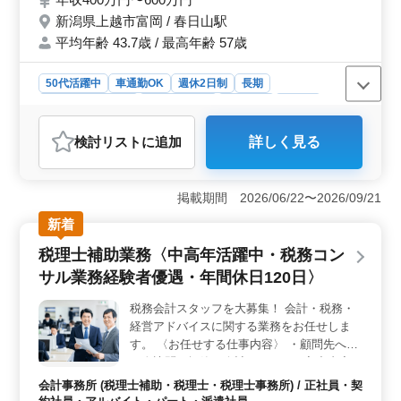
きます。
新潟県上越市富岡 / 春日山駅
平均年齢 43.7歳 / 最高年齢 57歳
50代活躍中
車通勤OK
週休2日制
長期
残業なし・少なめ
寮・社宅あり
男性歓迎
正社員
契約社員
派遣社員
アルバイト・パート
会計事務所
検討リスト
に追加
詳しく見る
おすすめポイント
＜スキルを活かすメリット＞ 税理士事務所でのお仕事
です！残業少なめ、少数精鋭のアットホームな環境で
掲載期間 2026/06/22〜2026/09/21
す。会計業務、データ入力、税務申告書補助などの業務
新着
経験者大歓迎しています。50歳以上も歓迎です！ ＜
業務内容と充実した待遇＞ 会計事務所経験5年以上の方
税理士補助業務〈中高年活躍中・税務コン
募集しています。税理士補助業務を担当していただきま
サル業務経験者優遇・年間休日120日〉
す。年収400万円〜600万円を提示しています。実費支給
の通勤手当、社会保険完備など安心して勤務できる環境
税務会計スタッフを大募集！ 会計・税務・
が整っています。 ＜働きやすい環境＞ 新潟県上越
経営アドバイスに関する業務をお任せしま
市富岡に拠点があります。春日山駅から車通勤可能で
す。休憩時間60分でリフレッシュできます。残業は繁忙
す。 〈お任せする仕事内容〉 ・顧問先への
期のみになります。年間休日120日でワークライフバラン
月次訪問、帳簿や会計ソフトへの入力内容の
ス充実しています。
チェック及び指導 ・決算業務 ・税務申告書
会計事務所 (税理士補助・税理士・税理士事務所) / 正社員・契
の作成 ・税務相談、経営相談 ◯残業は月10