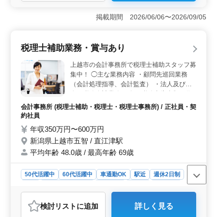
＜業務内容＞ 上越市に位置する税理士事務所で税務会
計業務を担当します。顧問先の巡回業務や法人・個人の
掲載期間 2026/06/06〜2026/09/05
税務会計業務、各種税務申告書の作成など、幅広い業務
に携わります。また、会社設立や事業承継などのサポー
ト業務も行います。アットホームな雰囲気の中で、経験
税理士補助業務・賞与あり
を活かして活躍しましょう。 ＜働きやすさ＞ 直江
津駅から徒歩ですぐの駅チカの事務所で、通勤も便利で
上越市の会計事務所で税理士補助スタッフ募
す。車通勤も可能で、無料駐車場も完備されています。
集中！ ◯主な業務内容 ・顧問先巡回業務
長期勤務が可能で、福利厚生も整っています。週休2日制
（会計処理指導、会計監査） ・法人及び個
で土日祝がお休みなので、メリハリを持って働けま
人の税務会計業務 ・各種税務申告書類の作
す。 ＜給与・福利厚生＞ 年収300万円〜500万円
成及び税務相談業務 ・会社設立、事業承継
や、実費支給の通勤手当があります。雇用・労災・健
会計事務所 (税理士補助・税理士・税理士事務所) / 正社員・契
等のサポート ・相続対策～相続税申告業務
康・厚生など、福利厚生も整っています。月10時間程度
約社員
・経営アドバイス 会計ソフトは主にTKCを
の時間外勤務があるものの、残業は少なめです。経験を
年収350万円〜600万円
使用します。 税理士資格お持ちの方、会計
重視した採用を行っており、働きやすい環境が整ってい
新潟県上越市五智 / 直江津駅
ます。
事務所経験10年以上の方は条件面優遇しま
平均年齢 48.0歳 / 最高年齢 69歳
す！ 希望条件・待遇相談して下さい。 ＊駅
チカ ＊車通勤OK ＊賞与あり ＊50歳以上活
躍中 ＊60歳以上活躍中
50代活躍中
60代活躍中
車通勤OK
駅近
週休2日制
長期
残業なし・少なめ
女性歓迎
正社員
契約社員
会計事務所
検討リスト
に追加
詳しく見る
おすすめポイント