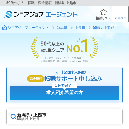
50代の求人・転職・派遣情報 - 新潟県 上越市
メニュー
検討リスト
シニアジョブエージェント
新潟県
上越市
50歳以上歓迎
非公開求人多数!
転職サポート申し込み
完全無料
１分で完了！
求人紹介希望の方
新潟県 / 上越市
50歳以上歓迎