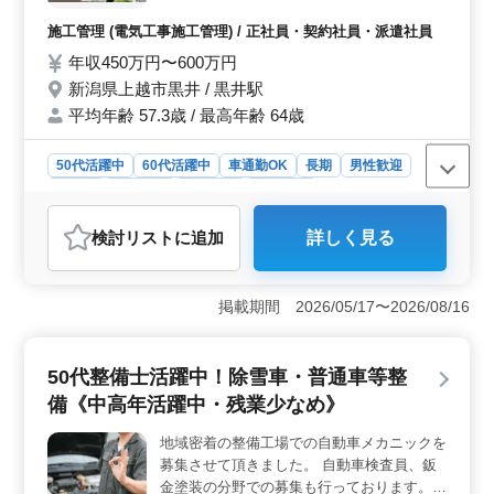
全・品質・原価) ・見積もり、積算、施工計
市寺町において、専門性の高い業務に携わるチャンスが
画書作成、各種書類作成、施工図作成 等 ・
施工管理 (電気工事施工管理) / 正社員・契約社員・派遣社員
広がっています。
案件：マンション、テナントビル、商業施
年収450万円〜600万円
設、工場、学校 等 ＊民間工事/公共工事業務
新潟県上越市黒井 / 黒井駅
お願いします ＊車通勤可能 ＊交通費全額支
給 ＊家族手当あり ☆50代以上1級電気工事
平均年齢 57.3歳 / 最高年齢 64歳
施工管理技士保有者給与アップ ☆電気工事
施工管理業務に興味ある方お問い合わせ下さ
50代活躍中
60代活躍中
車通勤OK
長期
男性歓迎
い ご応募お待ちしております
正社員
契約社員
派遣社員
施工管理
おすすめポイント
検討リスト
に追加
詳しく見る
＜50代以上必見の案件＞ 経験豊富な方々に向けた電気
工事施工管理業務の求人です。50代以上の方々が積極的
に活躍できる環境を整えています。経験を活かして更な
掲載期間 2026/05/17〜2026/08/16
るキャリアアップを目指しませんか？ ＜幅広い業務
内容＞ マンションやテナントビル、商業施設、工場、
学校など、様々な案件に携わる機会があります。施工管
50代整備士活躍中！除雪車・普通車等整
理や見積もり、施工図作成など、幅広い業務に挑戦でき
ます。民間工事や公共工事を担当し、多岐にわたる経験
備《中高年活躍中・残業少なめ》
を積むことができます。 ＜経験者優遇・充実の待遇
＞ 経験豊富な方には条件面での優遇もございます。特
地域密着の整備工場での自動車メカニックを
に1級電気工事施工管理技士保有者には給与アップの特典
募集させて頂きました。 自動車検査員、鈑
もあります。車通勤可能であり、交通費の全額支給も行
金塗装の分野での募集も行っております。