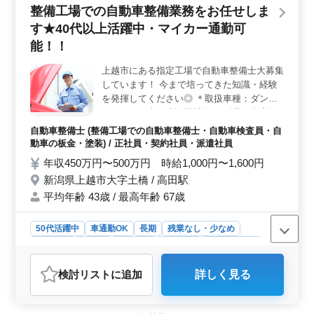
技術や知識を存分に発揮できます。 ＜多彩な業務内
整備工場での自動車整備業務をお任せしま
容＞ 自動車点検や整備、車検対応など、幅広い業務を
す★40代以上活躍中・マイカー通勤可
担当します。販売店ならではの、ホンダ車に特化した整
備技術を磨くことが可能です。また、故障修理や付随業
能！！
務もお任せされるため、技術の幅も広がります。 ＜
働きやすい環境＞ 週5日の勤務で、残業も少なめです。
上越市にある指定工場で自動車整備士大募集
車通勤が可能で、駐車場も無料です。休日もしっかり取
しています！ 今まで培ってきた知識・経験
得できるので、家族や趣味との時間も大切にできます。
を発揮してください◎ ＊取扱車種：ダンプ
また、福利厚生も整っており、安心して働ける環境が整
やミキサー車、建設機械各種 《業務内容》
っています。
・大型ダンプトラック・生コンミキサー車な
自動車整備士 (整備工場での自動車整備士・自動車検査員・自
どの整備車検 ・ショベル・クレーン・除雪
動車の板金・塗装) / 正社員・契約社員・派遣社員
車など各種建設機械の整備車検 ・自動車整
年収450万円〜500万円 時給1,000円〜1,600円
備士の専門知識を必要とする業務 ・冬季の
新潟県上越市大字土橋 / 高田駅
道路除排雪作業（除雪車運転・除雪車助手な
平均年齢 43歳 / 最高年齢 67歳
ど） 等 《その他》 ・通勤手当実費支給 ・
マイカー通勤可能 ・残業少なめ 是非今まで
の経験を活かして一緒に働きませんか？ ご
50代活躍中
車通勤OK
長期
残業なし・少なめ
応募お待ちしています♪♪
男性歓迎
正社員
契約社員
派遣社員
自動車整備士
おすすめポイント
検討リスト
に追加
詳しく見る
＜高収入と安定した職場環境＞ この自動車整備士求人
では、年収450万円〜500万円、時給1,000円〜1,600円と
いった高収入が見込めます。安定した収入を得ながら、