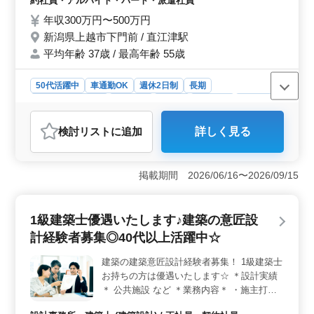
約社員・アルバイト・パート・派遣社員
時間以内に収まっています ◯年間休日は120
年収300万円〜500万円
日、無理なくお勤めしていただけます ◯50
新潟県上越市下門前 / 直江津駅
代以上のスタッフも活躍している事務所で
平均年齢 37歳 / 最高年齢 55歳
す。シニア世代の方からのご応募もお待ちし
ています☆
50代活躍中
車通勤OK
週休2日制
長期
残業なし・少なめ
女性歓迎
正社員
契約社員
派遣社員
アルバイト・パート
会計事務所
検討リスト
に追加
詳しく見る
おすすめポイント
＜中高年活躍中の理由＞ 当事務所では、中高年の方々
が豊富な経験と知識を活かして活躍しています。経験者
掲載期間 2026/06/16〜2026/09/15
を歓迎し、彼らのリーダーシップと専門知識が組織全体
の力となっています。シニア世代の方々も安心して長く
働ける環境が整っており、組織の一員として活躍できま
1級建築士優遇いたします♪建築の意匠設
す。 ＜税務コンサル業務経験者優遇の理由＞ 税務
計経験者募集◎40代以上活躍中☆
コンサル業務の経験をお持ちの方は、よりスムーズに業
務に参加できます。その豊富な知識やスキルを生かし
建築の建築意匠設計経験者募集！ 1級建築士
て、高度な業務に携わることができます。また、経験者
お持ちの方は優遇いたします☆ ＊設計実績
の方々がチームに加わることで、組織全体の業務効率が
向上し、クライアントにより良いサービスを提供できま
＊ 公共施設 など ＊業務内容＊ ・施主打ち
す。 ＜年間休日120日の働きやすさ＞ 年間休日120
合わせ、現地調査、プランニング ・基本設