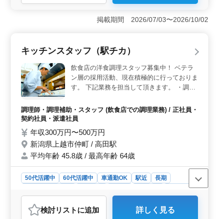
＜給与・待遇＞ 収入も安定しており、賞与年3回（計
3.00月分）で収入が安定。通勤手当も実費支給で負担軽
掲載期間 2026/07/03〜2026/10/02
減され、雇用・労災・健康・厚生の各種保険が完備され
ています。 ＜勤務環境＞ 駅近で車通勤も可能なた
め、通勤の利便性が高いです。また、残業は月10時間程
キッチンスタッフ（駅チカ）
度と少なく、週休2日制と年間休日は120日で、ワークラ
イフバランスが良好です。 ＜キャリア・経験＞ 税
飲食店の洋食調理スタッフ募集中！ ベテラ
理士資格や会計事務所での経験が評価され、条件面で優
ン層の採用活動、現在積極的に行っておりま
遇されます。また、幅広い業務に携わることでスキルア
す。 下記業務を担当して頂きます。 ・調理
ップが可能で、中高年の方も活躍中の職場です。
全般 ・メニュー提案 ・発注・在庫管理 ・店
内厨房清掃 ・ホール接客 ・シフト管理 ○制
調理師・調理補助・スタッフ (飲食店での調理業務) / 正社員・
服・作業服：貸与あり 飲食店（ジャンル不
契約社員・派遣社員
問）の経験が３年以上の方は条件面優遇しま
年収300万円〜500万円
す！ 培ってきた経験・スキルを若手に伝え
新潟県上越市仲町 / 高田駅
ていきませんか？
平均年齢 45.8歳 / 最高年齢 64歳
50代活躍中
60代活躍中
車通勤OK
駅近
長期
残業なし・少なめ
女性歓迎
正社員
契約社員
派遣社員
調理師・調理補助・スタッフ
検討リスト
に追加
詳しく見る
おすすめポイント