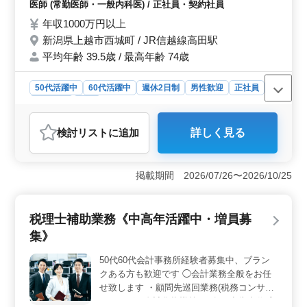
に過ごしていけるように私達と一緒に当院を
ています。
医師 (常勤医師・一般内科医) / 正社員・契約社員
作り上げていきませんか？ ご応募お待ちし
年収1000万円以上
ております。
新潟県上越市西城町 / JR信越線高田駅
平均年齢 39.5歳 / 最高年齢 74歳
50代活躍中
60代活躍中
週休2日制
男性歓迎
正社員
契約社員
医師
おすすめポイント
検討リスト
に追加
詳しく見る
＜職場環境＞ この求人は新潟県上越市に位置する緑豊
かな環境にある医療機関での勤務です。外来と病棟管理
を担う内科医として、地域の患者様の健康を支える重要
掲載期間 2026/07/26〜2026/10/25
な役割を担います。働くスタッフの最高年齢は74歳と、
中高年の医師も活躍しております。 ＜勤務体制と休
日＞ 医師としての勤務は週5日、8:30から17:00まで
税理士補助業務《中高年活躍中・増員募
で、週休2日制を採用しています。土日に加え、国民の祝
日やその他院内規定による休日も設けられており、プラ
集》
イベートとの両立がしやすい環境です。 ＜福利厚生
と労働条件＞ 福利厚生が充実しており、通勤手当も支
50代60代会計事務所経験者募集中、ブラン
給され、雇用保険、労災保険、健康保険、厚生年金保
クある方も歓迎です ◯会計業務全般をお任
険、財形貯蓄等の各種社会保険も完備です。
せ致します ・顧問先巡回業務(税務コンサル
ティング・自計化指導等) ・各種申告書作成