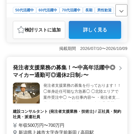
50代活躍中
60代活躍中
70代活躍中
長期
男性歓迎
正社員
契約社員
派遣社員
紹介予定派遣社員
施工管理
おすすめポイント
検討リスト
に追加
詳しく見る
＜経験を活かせる電気工事施工管理＞ 5年以上の電気工
事施工管理経験が求められ、電気工事施工管理技士の保
有者が優遇されます。プラント事業やインフラ事業にお
掲載期間 2026/07/10〜2026/10/09
ける電気工事の施工管理を担当し、工程や品質、安全、
原価の管理を通じて経験を活かすことができます。
＜好待遇の給与と福利厚生＞ 年収350万円〜650万円と
発注者支援業務の募集！〜中高年活躍中◎
いう魅力的な給与体系があり、全額支給の通勤手当や健
康保険・厚生年金・雇用保険・労災保険などの福利厚生
マイカー通勤可◎週休2日制♪〜
も整っています。また、賞与年2回の実績もあり、安定し
た収入を得ることができます。 ＜充実した就業環境
発注者支援業務の募集を行っております！！
＞ 新潟県上越市飯塚に位置し、黒井駅からのアクセス
◯単身赴任可能な方急募◯ ◯北陸エリアで
が便利です。週5日勤務で、日曜や夏季休業、年末年始な
案件受注中◯ 〜お仕事内容〜 ・発注者支援
どの休日がしっかり確保されています。また、年齢層に
業務(工事監督支援業務) ・工事管理(品質・
関わらず中高年が活躍できる環境であり、電気業界での
工程・安全)、施工計画、積算、設計変更 ・
建設コンサルタント (発注者支援業務・技術士) / 正社員・契約
キャリアを築くのに最適な職場です。
図面の作製、修正 ・現場での打ち合わせ、
社員・派遣社員
CAD操作あり ・資料作成業務 等 ＊無料駐車
年収500万円〜700万円
場完備 ＊マイカー通勤可 ＊50代、60代歓迎
新潟県上越市大字寺字前新田 / 高田駅
50代以上で土木施工管理業務経験者の方、