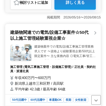
検討リスト
に追加
詳しく見る
＜経験重視＞ 経験豊富な方にはチャンスです。15年以
上の経験者を歓迎し、条件面も優遇します。安心してご
応募ください。この案件では、豊富な経験を活かし、新
掲載期間 2026/05/16〜2026/08/15
しい挑戦に臨むことができます。 ＜キャリアアップ
＞ 管工事施工管理資格保有者向けのポジションです。
業務の幅広さや大規模プロジェクトへの参加など、キャ
建築物関連での電気/設備工事案件☆50代
リアを広げられる環境です。また、CAD経験があれば尚
可とあり、スキルの向上も期待できます。 ＜働きや
以上施工管理経験重視企業☆
すさ＞ 車通勤OK、交通費全額支給、福利厚生も充実し
ています。週休2日制で休日もしっかり確保されていま
建築物案件での電気/設備工事施工管理業務
す。安定した職場環境で長く活躍できます。さらに、60
求人です 〜資格より経験重視企業/50代以上
代の方も活躍中とあり、年齢に関係なく長期的に働ける
限定案件〜 主な業務内容 ◎電気工事/管工事
環境です。
施工管理業務(現場代理人/現場監督) ・施工
管理、積算、各種書類作成、施工図(作成、
施工管理 (電気工事施工管理・設備施工管理) / 正社員・契約社
修正) ・建築部隊との連携、打ち合わせ など
員・派遣社員
＊施工図面はCADを使用し、お願いする場
年収400万円〜600万円
合がございます。 ＊CAD種類：JWCAD、
新潟県上越市三和区野 / 高田駅
AUTOCAD、ARCHITREND、
平均年齢 42.3歳 / 最高年齢 64歳
CADWELLTfas、Vectorworks など ＊CADに
関して未経験者でも現場監督経験者であれば
歓迎 備考 ・冬場は積雪の兼ね合いで基本現
50代活躍中
60代活躍中
車通勤OK
長期
女性歓迎
場ではなく内勤業務(書類作成など) ・基本直
正社員
契約社員
派遣社員
施工管理