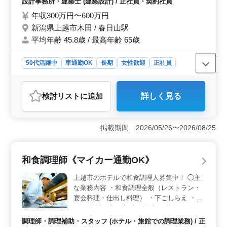
設計事務所・建築士 (建築設計) / 正社員・契約社員
日という充実した休暇制度があります。これにより、ス
計、実施設計、積算 ・確認申請、各種書類
タッフは仕事とプライベートのバランスを取りやすく、
作成、施工会社選定、設計監理 等 ・CAD操
年収300万円〜600万円
健康的な生活を送ることができます。休日を十分に取る
作あり ◯特徴 車通勤可 資格手当 作業着支
新潟県上越市木田 / 春日山駅
ことで、ストレスを軽減し、より充実した業務に取り組
給 30代〜60代のスタッフが在籍しておりま
平均年齢 45.8歳 / 最高年齢 65歳
むことができます。
す♪ 明るくて活気のある職場です！ 皆様の
ご応募心よりお待ちしております＾＾
50代活躍中
車通勤OK
長期
女性歓迎
正社員
契約社員
設計事務所・建築士
おすすめポイント
検討リスト
に追加
詳しく見る
＜魅力ポイント＞ 新潟県上越市木田に位置する建築設
計事務所では、建築の意匠設計経験者を積極的に募集し
ています。特に1級建築士の方は優遇されます。年収は
掲載期間 2026/05/26〜2026/08/25
300万円から600万円で、中高年の経験豊富な方々が活躍
しています。 ＜業務内容の特長＞ 公共施設を中心
に、幅広い設計実績があります。施主との打ち合わせか
和食調理師《マイカー通勤OK》
らプランニング、基本設計・実施設計、積算、確認申
請、設計監理などの業務を担当します。CAD操作が必要
上越市のホテルで和食調理人募集中！ ◯主
です。 ＜勤務環境の特長＞ 春日山駅からのアクセ
な業務内容 ・和食調理全般（レストラン・
スが良好で、車通勤も可能です。資格手当や作業着の支
宴会料理・仕出し料理） ・下ごしらえ ・盛
給があり、働きやすい環境です。若手からベテランまで
付 ・食材仕入 ・調理場整理 ・片付け ＊マ
幅広い世代のスタッフが活躍し、明るく活気のある職場
イカー通勤OK ＊駅チカ ＊ブランクOK 和食
です。
調理師・調理補助・スタッフ (ホテル・旅館での調理業務) / 正