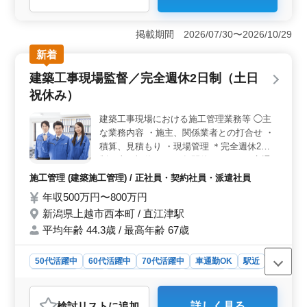
＜無理なく働ける環境＞ 完全週休2日制（土日祝休み）
で年間休日123日と、しっかり休みを確保できる環境で
掲載期間 2026/07/30〜2026/10/29
す。年末年始休暇・GW休暇・夏季休暇もあり、メリハリ
新着
をつけて働けます。 ＜経験を活かせる建築施工管理
業務＞ 建築工事における施工管理として、積算や計画
建築工事現場監督／完全週休2日制（土日
提案、現場管理（品質チェック・工程調整）、工事書類
祝休み）
の作成を担当します。これまでの建築施工管理経験を活
かして活躍できます。 ＜通勤しやすく安心して働け
建築工事現場における施工管理業務等 ◯主
る環境＞ 車通勤が可能で、通勤手段を選びながら働け
な業務内容 ・施主、関係業者との打合せ ・
ます。交通費は実費で支給（上限なし）しており、通勤
負担を抑えて働けます。賞与を用意しており、雇用・労
積算、見積もり ・現場管理 ＊完全週休2日
災・健康・厚生年金・財形などの制度も整っているた
制（土日祝休み） ＊年間休日124日 ＊交通
め、安心して長く働ける環境です。
費支給 ＊駅チカ ＊残業少なめ ＊賞与あり
施工管理 (建築施工管理) / 正社員・契約社員・派遣社員
これから共に働いてくださる方を募集しま
年収500万円〜800万円
す！ 年齢関係なく、実力とスキルで活躍で
新潟県上越市西本町 / 直江津駅
きます！
平均年齢 44.3歳 / 最高年齢 67歳
50代活躍中
60代活躍中
70代活躍中
車通勤OK
駅近
週休2日制
長期
残業なし・少なめ
男性歓迎
正社員
契約社員
派遣社員
施工管理
検討リスト
に追加
詳しく見る