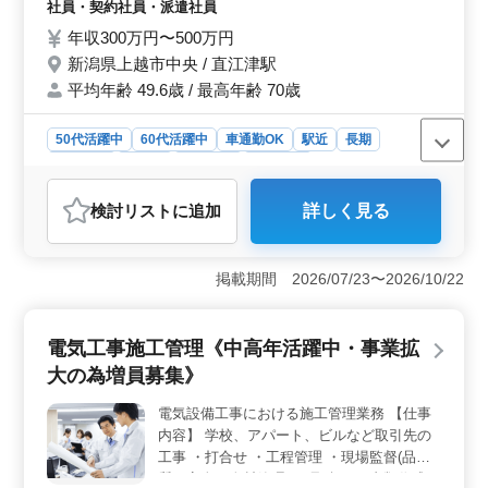
調理経験が20年以上ある方は優遇します。
社員・契約社員・派遣社員
培ってきたスキルを若手に伝えていきません
年収300万円〜500万円
か？
新潟県上越市中央 / 直江津駅
平均年齢 49.6歳 / 最高年齢 70歳
50代活躍中
60代活躍中
車通勤OK
駅近
長期
女性歓迎
正社員
契約社員
派遣社員
調理師・調理補助・スタッフ
検討リスト
に追加
詳しく見る
おすすめポイント
＜高い柔軟性＞ シフトは相談に応じて柔軟に組みます
ので、自身のライフスタイルに合わせた働き方が選べま
掲載期間 2026/07/23〜2026/10/22
す。特に、車通勤が可能な点は、通勤の利便性を大幅に
向上させます。また、駅近という立地も通勤に便利で
す。 ＜経験者優遇とスキルの活用＞ 和食調理経験
電気工事施工管理《中高年活躍中・事業拡
が20年以上ある方は優遇され、培ったスキルを若手に伝
大の為増員募集》
える機会が提供されます。経験が1年以上あれば応募可能
であり、ブランクがあっても問題ありません。これによ
電気設備工事における施工管理業務 【仕事
り、ベテラン調理師としてのキャリアを活かしながら、
内容】 学校、アパート、ビルなど取引先の
後進の指導にも携わることができます。 ＜充実した
業務内容と安定収入＞ 和食調理全般の、幅広い業務に
工事 ・打合せ ・工程管理 ・現場監督(品
携わることで、調理師としてのスキルを更に磨くことが
質、安全、人材管理) ・見積り ・書類作成