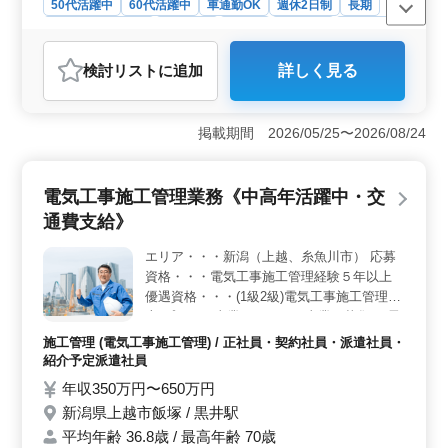
50代活躍中
60代活躍中
車通勤OK
週休2日制
長期
残業なし・少なめ
女性歓迎
正社員
契約社員
派遣社員
紹介予定派遣社員
アルバイト・パート
会計事務所
検討リスト
に追加
詳しく見る
おすすめポイント
＜税理士補助業務の募集＞ 新潟県上越市北城町に位置
する会計事務所では、税理士補助業務に携わる人材を募
掲載期間 2026/05/25〜2026/08/24
集しています。この職場では中高年層の方々が積極的に
活躍し、経験者を優遇しています。経験豊富な方々から
のご応募をお待ちしています。 ＜業務内容＞ 税務
電気工事施工管理業務《中高年活躍中・交
会計や経営支援業務など、税理士業務の補助業務を担当
通費支給》
します。具体的には、お客様の会計処理のチェックや各
種税務申告書の作成、経営計画の策定支援など、幅広い
エリア・・・新潟（上越、糸魚川市） 応募
業務に携わります。経験者の方は、給与や勤務条件につ
資格・・・電気工事施工管理経験５年以上
いても柔軟に対応いたします。 ＜特徴＞ 土日祝日
がしっかりと休みであり、年間休日が120日と充実してい
優遇資格・・・(1級2級)電気工事施工管理技
ます。さらに、賞与は年3回支給されるため、安定した収
士 プラント事業、インフラ事業の募集。 電
入を得ることが可能です。経験者を優遇する方針を採用
気工事における施工管理のお仕事をお任せし
施工管理 (電気工事施工管理) / 正社員・契約社員・派遣社員・
しており、経験を活かして活躍できる環境が整っていま
ます。 〈施工管理業務〉 工程、品質、安
紹介予定派遣社員
す。
全、原価管理 クライアントとの打合せ 責任
年収350万円〜650万円
を持って業務を遂行できる方のご応募、お待
新潟県上越市飯塚 / 黒井駅
ちしております。
平均年齢 36.8歳 / 最高年齢 70歳