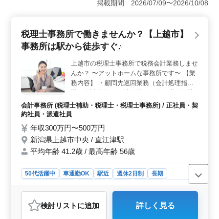
掲載期間 2026/07/09〜2026/10/08
自分のスキルを存分に発揮できる環境です。 ＜経験
豊富な中高年層が活躍中＞ 40代以上の経験豊富な整備
士が多数活躍している職場です。自動車整備経験5年以上
税理士事務所で働きませんか？【上越市】
の方を歓迎しており、ダンプやミキサー車、建設機械の
整備といった専門的な知識を活かせるチャンスで
事務所は駅から徒歩すぐ♪
す。 ＜通勤の利便性と充実した福利厚生＞ マイカ
ー通勤が可能で、通勤手当が実費支給されるため、通勤
上越市の税理士事務所で税務会計業務しませ
費用の負担を軽減できます。また、就業場所が新潟県上
んか？ 〜アットホームな事務所です〜 【業
越市とアクセスしやすい立地にあり、車通勤がしやすい
務内容】 ・顧問先巡回業務（会計処理指
環境です。
導、会計監査） ・法人及び個人の税務会計
業務 ・各種税務申告書類の作成及び税務相
会計事務所 (税理士補助・税理士・税理士事務所) / 正社員・契
談業務 ・会社設立、事業承継等のサポート
約社員・派遣社員
・相続対策～相続税申告業務 ・経営アドバ
年収300万円〜500万円
イス など 【備考】 ・社会保険完備 ・交通
新潟県上越市中央 / 直江津駅
費支給 ・長期勤務可能 ・車通勤可能 ・駅チ
平均年齢 41.2歳 / 最高年齢 56歳
カ 経験重視の採用を行っています！ まずは
お気軽にお問い合わせください！
50代活躍中
車通勤OK
駅近
週休2日制
長期
残業なし・少なめ
女性歓迎
正社員
契約社員
派遣社員
会計事務所
検討リスト
に追加
詳しく見る
おすすめポイント