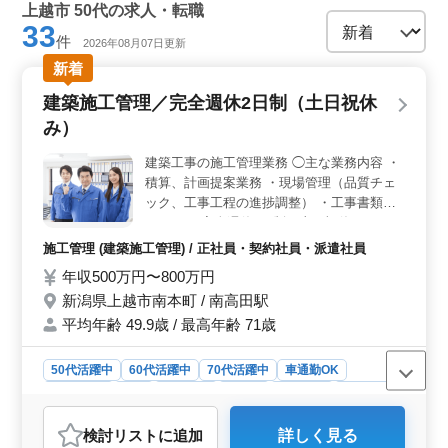
上越市 50代の求人・転職
33
件
2026年08月07日更新
新着
建築施工管理／完全週休2日制（土日祝休
み）
建築工事の施工管理業務 ◯主な業務内容 ・
積算、計画提案業務 ・現場管理（品質チェ
ック、工事工程の進捗調整） ・工事書類の
まとめ ＊完全週休2日制（土日祝休み） ＊
年間休日123日 ＊賞与あり ＊交通費実費支
施工管理 (建築施工管理) / 正社員・契約社員・派遣社員
給（上限なし） シニア世代が活躍していま
年収500万円〜800万円
す！ 年齢関係なく、技術をお持ちの方が輝
新潟県上越市南本町 / 南高田駅
ける職場です！
平均年齢 49.9歳 / 最高年齢 71歳
50代活躍中
60代活躍中
70代活躍中
車通勤OK
週休2日制
長期
男性歓迎
正社員
契約社員
派遣社員
施工管理
検討リスト
に追加
詳しく見る
おすすめポイント