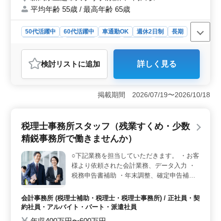
平均年齢 55歳 / 最高年齢 65歳
お気軽にお問い合わせ下さい♪ ＼皆様のご応
募お待ちしております／
50代活躍中
60代活躍中
車通勤OK
週休2日制
長期
寮・社宅あり
女性歓迎
正社員
契約社員
派遣社員
建設コンサルタント
検討リスト
に追加
詳しく見る
おすすめポイント
＜仕事内容＞ 新潟県上越市で発注者支援業務の募集で
す。工事監督支援業務やCAD操作など、幅広い業務を担
掲載期間 2026/07/19〜2026/10/18
当します。地域密着型の案件に携わり、工事管理や施工
計画、設計変更などの業務を行います。また、現場での
打ち合わせや資料作成業務も含まれます。経験を活かし
税理士事務所スタッフ（残業すくめ・少数
て、建設プロジェクトの成功に貢献しましょう。 ＜
精鋭事務所で働きませんか）
働きやすさ＞ マイカー通勤可で、無料駐車場完備。単
身赴任も可能で、寮・社宅の用意があります。週休2日制
○下記業務を担当していただきます。 ・お客
で、土日や祝日もしっかり休めます。50代や60代の経験
様より依頼された会計業務、データ入力 ・
者も歓迎され、年齢に関係なく活躍できる環境です。地
域に根差した仕事で、安定した働き方を実現しましょ
税務申告書補助 ・年末調整、確定申告補助
う。 ＜給与・福利厚生＞ 年収500万円〜700万円の
50歳以上も歓迎事務所です！ 税理士有資格
好待遇。通勤手当は全額支給され、福利厚生も充実して
者は条件面優遇です。 ぜひ今までの経験を
会計事務所 (税理士補助・税理士・税理士事務所) / 正社員・契
います。長期休暇や有給休暇、その他社内カレンダーに
活かして頂ける方かたのご応募お待ちしてお
約社員・アルバイト・パート・派遣社員
よる休暇が取れるので、メリハリをつけて働くことがで
ります。
年収400万円〜600万円