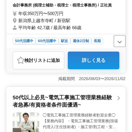
(法人税・消費税・所得税) ・確定申告時期の
会計事務所 (税理士補助・税理士・税理士事務所) / 正社員
対応(個人事業主や企業役員) ・年末調整や法
年収350万円〜500万円
定調書の作成 ・会計ソフト入力 ・給与計算
新潟県上越市寺町 / 新宿駅
・社会保険、労働保険関係業務
平均年齢 42.7歳 / 最高年齢 66歳
50代活躍中
60代活躍中
駅近
週休2日制
長期
男性歓迎
正社員
会計事務所
おすすめポイント
検討リスト
に追加
詳しく見る
＜経験者重視＞ 税理士補助業務で50代60代の方が活躍
中です。経験者募集で、ブランクある方も歓迎していま
す。8年以上の会計事務所経験が必要です。会計業務全般
掲載期間 2026/08/03〜2026/11/02
を担当していただきます。顧問先巡回業務から各種申告
書作成、給与計算まで幅広い業務に携わります。 ＜
働きやすさ＞ 正社員で週休2日制、駅近で通勤便利で
50代以上必見~電気工事施工管理業務経験
す。年収350〜500万円、通勤手当も支給されます。禁煙
環境で雇用・労災・健康・厚生の福利厚生も充実してい
者急募/有資格者条件面優遇~
ます。労働時間や残業も適度に調整されています。これ
により、仕事とプライベートの両立が図れます。 ＜
◯電気工事施工管理業務経験者歓迎企業◯
事業内容＞ 税務コンサルティングを主軸とする企業で
【業務内容】 ・電気工事施工管理業務(現場
す。組織規模は1,000人規模で、平均年齢は42.7歳、最高
代理人/主任技術者) ・施工管理(工程・安
年齢66歳と中高年の方が活躍されています。新潟県上越