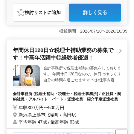
い合わせください☆
おすすめポイント
検討リスト
に追加
詳しく見る
＜好条件＞ この求人は、新潟県上越市栄町に位置し、
直江津駅に近い立地での勤務が可能です。年収300万円〜
600万円という魅力的な報酬が期待できます。さらに、完
掲載期間 2026/07/10〜2026/10/09
全週休二日制やマイカー通勤OKといった働きやすい環境
が整っています。 ＜業務内容＞ 意匠設計業務に携
わり、学校、医療/福祉施設、集会場、オフィス、一般住
年間休日120日☆税理士補助業務の募集で
宅など様々なプロジェクトに関わることができます。施
主打ち合わせから現地調査、プランニング、基本設計、
す！中高年活躍中◎経験者優遇！
実施設計、積算、確認申請など、幅広い業務に携わるこ
とができます。40代以上のベテラン層の方も歓迎されて
会計事務所で税理士補助の募集をしておりま
います。 ＜福利厚生＞ この企業では、通勤手当の
す。 年間休日120日なので、休日はゆっくり
全額支給や雇用・労災・健康・厚生などの福利厚生が整
自分の時間を過ごせます☆ 〜お仕事内容〜
っています。また、作業着の支給や月平均30時間の時間
◯税理士業務補助業務 →税務会計 ・お客様
外労働など、働く方の安心・安全な労働環境が整えられ
の会計処理チェック（税務・会計監査） ・
会計事務所 (税理士補助・税理士・税理士事務所) / 正社員・契
ています。
各種税務申告書、届出書の作成 ・経営支援
約社員・アルバイト・パート・派遣社員・紹介予定派遣社員
業務 ・経営計画の策定支援、事業承継支
年収300万円〜500万円
援、企業の合併、分割 〜特徴〜 ◎土日祝休
新潟県上越市北城町 / 高田駅
み ◎賞与あり ◎経験者優遇 ◎年間休日120
平均年齢 47歳 / 最高年齢 63歳
日 会計事務所経験者は給与面や勤務条件に
ついてもご相談可能です。 あなたからのご
応募お待ちしております！