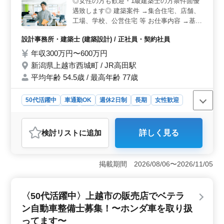
◎女性の方も歓迎・1級建築士の方条件面優
ている職場環境です。 ＜バラエティ豊かな整備業務
遇致します◎ 建築案件 →集合住宅、店舗、
＞ 除雪車や普通車の整備から、鈑金塗装や車検まで幅
広く対応しています。大型車両や輸入車の整備経験がな
工場、学校、公営住宅 等 お仕事内容 →基本
くても、丁寧な情報共有と協力体制で安心して取り組め
設計、設計監理 →設計図や施工図、施工計
設計事務所・建築士 (建築設計) / 正社員・契約社員
ます。仕事量も1日3〜4台程度であり、無理なく業務を遂
画書のチェック →工事全般の確認作業 等 →
行できる環境が整っています。
打ち合わせ、現場調査業務 →CAD操作 備考
年収300万円〜600万円
→作業着支給 →交通費支給 →資格手当支給
新潟県上越市西城町 / JR高田駅
→車通勤可能 →週休2日制 年齢よりも経験
平均年齢 54.5歳 / 最高年齢 77歳
のある方募集しております＼＾＾／ お気軽
にお問い合わせください♪
50代活躍中
車通勤OK
週休2日制
長期
女性歓迎
正社員
契約社員
設計事務所・建築士
おすすめポイント
検討リスト
に追加
詳しく見る
＜幅広い設計案件への挑戦＞ この求人では集合住宅、
店舗、工場、学校、公営住宅など多岐にわたる建築案件
に携わることができます。基本設計から設計監理、現場
掲載期間 2026/08/06〜2026/11/05
調査まで一貫して担当するため、建築設計の全工程に関
与できるのが魅力です。 ＜働きやすい環境と福利厚
生＞ 週休2日制で、土日祝日に休むことができるため、
〈50代活躍中〉上越市の販売店でベテラ
プライベートと仕事の両立が図れます。交通費支給や資
格手当、作業着支給など福利厚生も充実しており、働き
ン自動車整備士募集！〜ホンダ車を取り扱
やすい環境が整っています。車通勤が可能なので、通勤
ってます〜