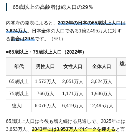
65歳以上の高齢者は総人口の29％
内閣府の発表によると、
2022年の日本の65歳以上人口は
3,624万人
。日本全体の人口である1億2,495万人に対す
る
割合は29％
です。（※1）
■65歳以上・75歳以上人口（2022年）
総人
年代
男性人口
女性人口
全体人口
65歳以上
1,573万人
2,051万人
3,624万人
75歳以上
766万人
1,171万人
1,936万人
総人口
6,076万人
6,419万人
12,495万人
65歳以上人口は今後も増え続ける見通しで、2025年には
3,653万人、
2043年には3,953万人でピークを迎える
と言