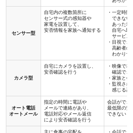
あらかじ
自宅内の複数箇所に
・一定時間
センサー式の感知器や
できない
家電を設置して、
あった場
安否情報を家族へ通知する
自宅へ駆
センサー型
サービス
・目視でき
高齢者の
わかりづ
自宅にカメラを設置し、
・映像で本
安否確認を行う
確認でき
カメラ型
・家族と会
・監視され
感じる高
指定の時間に電話や
会話ができ
オート電話
メールで連絡があり、
最低限の安
オートメール
電話対応やメール返信
できない
により安否確認を行う
主に食事の宅配を
・会話でき