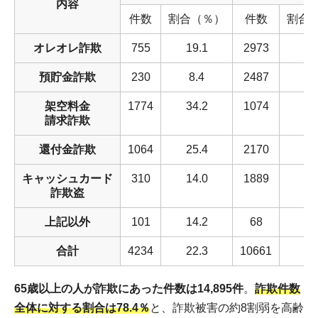
内容
件数
割合（％）
件数
割合
オレオレ詐欺
755
19.1
2973
75
預貯金詐欺
230
8.4
2487
90
架空料金
1774
34.2
1074
20
請求詐欺
還付金詐欺
1064
25.4
2170
51
キャッシュカード
310
14.0
1889
85
詐欺盗
上記以外
101
14.2
68
9.
合計
4234
22.3
10661
56
65歳以上の人が詐欺にあった件数は14,895件
。
詐欺件数
全体に対する割合は78.4％
と、詐欺被害の約8割弱を高齢