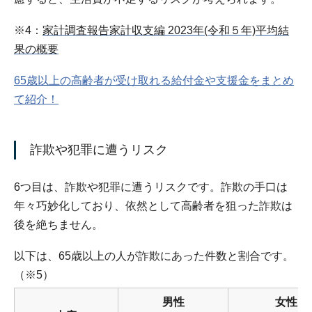
※4：
家計調査報告家計収支編 2023年(令和５年)平均結
果の概要
65歳以上の高齢者が受け取れる給付金や支援金をまとめ
て紹介！
詐欺や犯罪に遭うリスク
6つ目は、詐欺や犯罪に遭うリスクです。詐欺の手口は
年々巧妙化しており、依然として高齢者を狙った詐欺は
後を絶ちません。
以下は、65歳以上の人が詐欺にあった件数と割合です。
（※5）
男性
女性