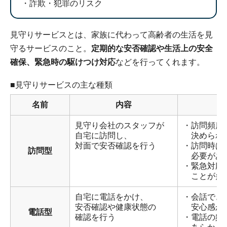
詐欺・犯罪のリスク
見守りサービスとは、家族に代わって高齢者の生活を見
守るサービスのこと。
定期的な安否確認や生活上の安全
確保、緊急時の駆けつけ対応
などを行ってくれます。
■見守りサービスの主な種類
名前
内容
見守り会社のスタッフが
・訪問頻度
自宅に訪問し、
決められ
対面で安否確認を行う
・訪問時は
訪問型
必要があ
・緊急対応
ことが多
自宅に電話をかけ、
・会話でき
安否確認や健康状態の
安心感が
電話型
確認を行う
・電話の頻