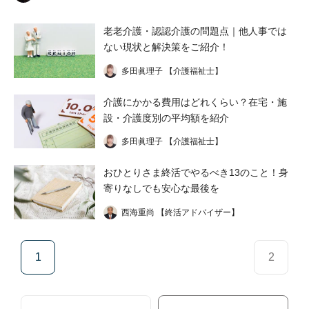
老老介護・認認介護の問題点｜他人事では
ない現状と解決策をご紹介！
多田眞理子 【介護福祉士】
介護にかかる費用はどれくらい？在宅・施
設・介護度別の平均額を紹介
多田眞理子 【介護福祉士】
おひとりさま終活でやるべき13のこと！身
寄りなしでも安心な最後を
西海重尚 【終活アドバイザー】
1
2