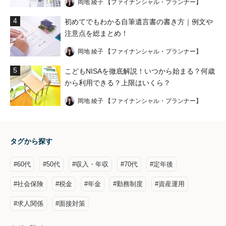
岡地 綾子 【ファイナンシャル・プランナー】
4
初めてでもわかる自筆遺言書の書き方｜例文や
注意点を総まとめ！
岡地 綾子 【ファイナンシャル・プランナー】
5
こどもNISAを徹底解説！いつから始まる？何歳
から利用できる？上限はいくら？
岡地 綾子 【ファイナンシャル・プランナー】
タグから探す
#60代
#50代
#収入・年収
#70代
#定年後
#社会保険
#税金
#年金
#勤務制度
#資産運用
#求人関係
#面接対策