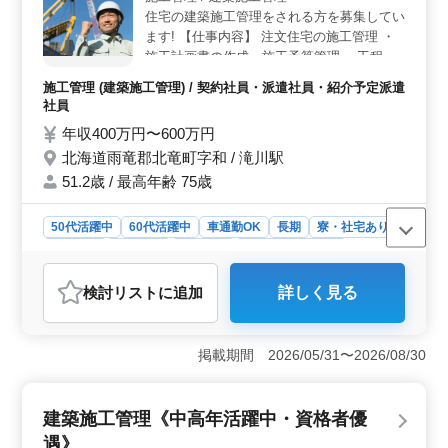
住宅の建築施工管理をされる方を募集してい
勤手当の支給など、働きやすい環境が整っています。賞
与も年2回支給され、安定した給与を得られます。産業環
ます! 【仕事内容】 注文住宅の施工管理 ・
境による受動喫煙対策も徹底しています。
施工計画書の作成・施工予算管理 ・工程の
チェックと調整・施工のチェックと調整 ・
施工管理 (建築施工管理) / 契約社員・派遣社員・紹介予定派遣
安全対策指示・資材、職人の手配 ・変更へ
社員
の調整 など 【有資格者歓迎】 ・建築施工管
年収400万円〜600万円
理技士(1級/2級) ・建築士 など 木造、鉄骨
北海道雨竜郡北竜町字和 / 滝川駅
造、RC造、得意分野をお任せします! お客様
との近い距離で、やりがいがあります。 夢
51.2歳 / 最高年齢 75歳
の実現のお手伝いをしたい方、応募くださ
い。
50代活躍中
60代活躍中
車通勤OK
長期
寮・社宅あり
男性歓迎
契約社員
派遣社員
紹介予定派遣社員
施工管理
検討リスト
に追加
詳しく見る
おすすめポイント
＜経験者優遇＞ 建築工事の現場管理経験がある方を歓
迎します。豊富な経験を活かして、新たな挑戦をしませ
掲載期間 2026/05/31〜2026/08/30
んか？ ＜資格者優遇＞ 建築施工管理技士や建築士
の資格をお持ちの方は特に歓迎します。専門知識を活か
し、やりがいを持って仕事に取り組むことができま
建築施工管理《中高年活躍中・資格者優
す。 ＜長期安定勤務＞ 契約社員や派遣社員とし
遇》
て、長期的に安定した勤務が可能です。地域に密着した