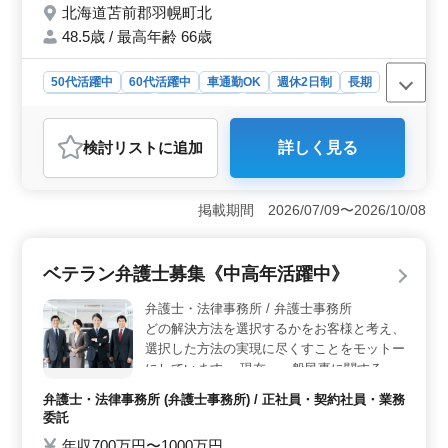
北海道苫前郡羽幌町北
48.5歳 / 最高年齢 66歳
50代活躍中
60代活躍中
車通勤OK
週休2日制
長期
残業なし・少なめ
寮・社宅あり
女性歓迎
正社員
契約社員
派遣社員
調理師・調理補助・スタッフ
検討リスト
に追加
詳しく見る
おすすめポイント
＜充実した福利厚生＞ 昇給制度や住込み制度があり、
通勤ストレスも軽減。車通勤も可能で、生活環境が整っ
掲載期間 2026/07/09〜2026/10/08
ています。 ＜シニア世代活躍中＞ 中高年の方が活
躍中で、経験を活かせる職場。年齢を問わず、幅広い年
齢層が働きやすい環境です。 ＜魅力的な業務内容
ベテラン弁護士募集《中高年活躍中》
＞ 調理、盛り付け、仕込みなど多岐にわたる業務で、
調理経験を活かせます。安定した週休2日制も魅力です。
弁護士・法律事務所 / 弁護士事務所
どの解決方法を選択するかをお客様と考え、
選択した方法の実現に尽くすことをモットー
にしています。 現在、一般民事に関する案
件を中心に扱っております。 (不動産、借
弁護士・法律事務所 (弁護士事務所) / 正社員・契約社員・業務
金、家庭生活、遺産・相続関係、交通事故や
委託
介護事故、消費者被害など) 就業形態や日数
年収700万円〜1000万円