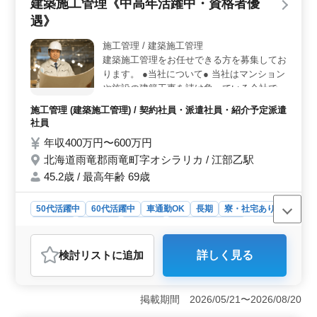
建築施工管理《中高年活躍中・資格者優
を目指しましょう！ ＜信頼の企業＞ 当社は住宅の
遇》
新築やリフォームの設計から施工までを行っており、ク
ライアント様との丁寧な打合せを重視しています。信頼
施工管理 / 建築施工管理
の声を多く頂いている企業で、安定した環境で働けま
建築施工管理をお任せできる方を募集してお
す。
ります。 ●当社について● 当社はマンション
や施設の建築工事を請け負っている会社で
す。 社員を大切にすることこそが会社の繁
施工管理 (建築施工管理) / 契約社員・派遣社員・紹介予定派遣
栄に繋がると考え、 社員の働きやすい環境
社員
づくりを徹底しております。 ●仕事内容● マ
年収400万円〜600万円
ンション工事を中心に、建築施工管理業務
北海道雨竜郡雨竜町字オシラリカ / 江部乙駅
・予算管理・工程管理・安全管理 ・施工の
確認、指示 ・資材・作業員の手配 ・クライ
45.2歳 / 最高年齢 69歳
アント様との打ち合わせ・調整など ●応募資
格● ・建築施工管理経験者 ・建築施工管理
50代活躍中
60代活躍中
車通勤OK
長期
寮・社宅あり
技士有資格者優遇 ・普通自動車免許保持者
男性歓迎
契約社員
派遣社員
紹介予定派遣社員
(社用車あり)
施工管理
検討リスト
に追加
詳しく見る
おすすめポイント
＜仕事内容の魅力＞ 建築施工管理の経験者を重視し、
資格者を優遇しています。中高年の方々が活躍できる環
掲載期間 2026/05/21〜2026/08/20
境の整った職場です。 ＜雇用条件の柔軟性＞ 契約