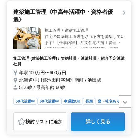
社員・派遣社員・紹介予定派遣社員と多様な雇用形態を
選択できます。車通勤OKで、長期的なキャリアを築けま
建築施工管理《中高年活躍中・資格者優
す。 ＜福利厚生の充実＞ 寮や社宅の提供や福利厚
遇》
生制度の充実により、働きやすい環境を整えています。
施工管理 / 建築施工管理
住宅の建築施工管理をされる方を募集してい
ます! 【仕事内容】 注文住宅の施工管理 ・
施工計画書の作成・施工予算管理 ・工程の
チェックと調整・施工のチェックと調整 ・
施工管理 (建築施工管理) / 契約社員・派遣社員・紹介予定派遣
安全対策指示・資材、職人の手配 ・変更へ
社員
の調整 など 【有資格者歓迎】 ・建築施工管
年収400万円〜600万円
理技士(1級/2級) ・建築士 など 木造、鉄骨
北海道中川郡池田町字利別南町 / 池田駅
造、RC造、得意分野をお任せします! お客様
との近い距離で、やりがいがあります。 夢
51.6歳 / 最高年齢 60歳
の実現のお手伝いをしたい方、応募くださ
い。
50代活躍中
60代活躍中
車通勤OK
長期
寮・社宅あり
男性歓迎
契約社員
派遣社員
紹介予定派遣社員
施工管理
検討リスト
に追加
詳しく見る
おすすめポイント
＜中高年活躍中・資格者優遇＞ 50代や60代の方が積極