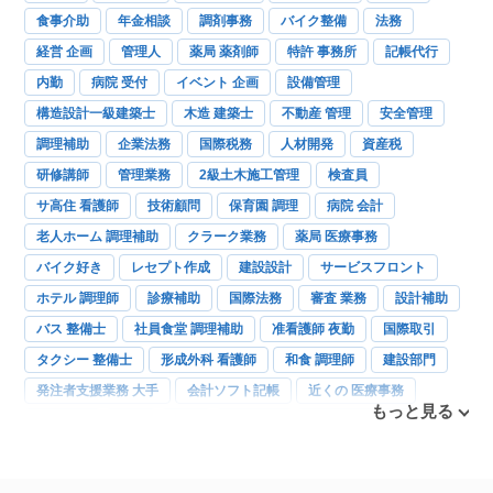
食事介助
年金相談
調剤事務
バイク整備
法務
経営 企画
管理人
薬局 薬剤師
特許 事務所
記帳代行
内勤
病院 受付
イベント 企画
設備管理
構造設計一級建築士
木造 建築士
不動産 管理
安全管理
調理補助
企業法務
国際税務
人材開発
資産税
研修講師
管理業務
2級土木施工管理
検査員
サ高住 看護師
技術顧問
保育園 調理
病院 会計
老人ホーム 調理補助
クラーク業務
薬局 医療事務
バイク好き
レセプト作成
建設設計
サービスフロント
ホテル 調理師
診療補助
国際法務
審査 業務
設計補助
バス 整備士
社員食堂 調理補助
准看護師 夜勤
国際取引
タクシー 整備士
形成外科 看護師
和食 調理師
建設部門
発注者支援業務 大手
会計ソフト記帳
近くの 医療事務
もっと見る
洋食調理
眼科
内科
産婦人科
訪問歯科
障害年金