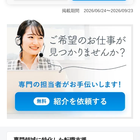
＜弁護士事務所で経験者募集＞ 当事務所では、お客様
に迅速かつ効果的なサービスを提供できる環境を整えて
掲載期間 2026/06/24〜2026/09/23
います。我々は、交通事故や労働問題、借金問題、相
続・遺言、離婚トラブルなど、幅広い法律問題に対応し
ています。例えば、お客様の家庭問題が迅速に解決され
るよう尽力し、それぞれのケースに最適な解決策を提案
しています。 ＜スキルを活かせる職場＞ 当事務所
では、経験豊かな弁護士を募集しており、3年以上の実務
経験を持つ方々の応募を歓迎しています。40歳以上の
方々も積極的にご応募いただけます。また、50代や60代
の方々も活躍しており、様々な年齢層が活動していま
す。我々は、個々の経験やスキルを尊重し、それぞれの
強みを活かした仕事ができる環境を提供していま
す。 ＜福利厚生＞ 給与面では、年収700万円から
1000万円という魅力的な待遇をご用意しています。さら
に、通勤手当や福利厚生も充実しており、働きやすい環
境を整えています。弁護士資格を持ち、新たな挑戦を求
める方々のご応募をお待ちしています。