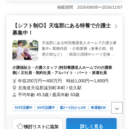
経験を活かせるポジションで、高給与が魅力です。車通
掲載期間 2026/08/08〜2026/11/07
勤が可能で、社宅も完備されており、生活面でのサポー
トが充実しています。 ＜長期的なキャリア＞ シニ
ア世代も活躍している企業で、長年の経験を持つ方に最
【シフト制◎】天塩郡にある特養で介護士
適です。安定した雇用環境で、週休2日制や残業少なめ
募集中！
と、働きやすさが確保されています。経験豊富なスタッ
フが多数在籍しており、長期的なキャリア形成が可能で
天塩郡にある特別養護老人ホームで介護士募
す。 ＜地域密着型＞ 北海道天塩郡幌延町という地
集中♪ 業務内容 ・介助業務（食事介助、排
域に根ざした仕事で、地元密着型の働き方が特徴です。
地域に貢献しながら安定した職場で働きたい方におすす
泄介助など） ・病室の清掃やシーツ交換 ・
めです。落ち着いた環境で、安心して勤務できます。
看護師補助 ・生活援助 ・移動介助 ・入居者
の健康管理 ・身体機能の維持・回復サポー
介護福祉士・介護スタッフ (特別養護老人ホームでの介護業
ト ・介護記録作成 ・申し送り 備考 ＊シフ
務) / 正社員・契約社員・アルバイト・パート・派遣社員
ト制(週3日以上相談可能) ＊交通費実費支給
年収200万円〜400万円 時給1,000円〜1,800円
＊日勤のみ応相談 働きやすい環境です！ ご
北海道天塩郡遠別町本町 / 佐久駅
応募お待ちしております☆
平均年齢 49.3歳 / 最高年齢 63歳
50代活躍中
60代活躍中
週2〜3日からOK
車通勤OK
週休2日制
長期
女性歓迎
正社員
契約社員
派遣社員
アルバイト・パート
介護福祉士・介護スタッフ
検討リスト
に追加
詳しく見る