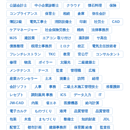
公認会計士
中小企業診断士
クラウド
懐石料理
保険
コンプライアンス
保育士
相続
倉庫
弥生会計
簿記2級
電気工事士
消防設備士
印刷
社労士
CAD
ケアマネージャー
社会保険労務士
精肉
法律事務所
MJS
建設業
エアコン 取り付け
薬剤師
サ高住
債務整理
税理士事務所
ミロク
校正
電気主任技術者
フレンチレストラン
TKC
教育
官公庁
コンサルタント
修理
物流
ボイラー
太陽光
二級建築士
メンテナンス
ナース
監査
管理職
広報
産業カウンセラー
土木
測量士
訪問
経理
会計ソフト
人事
事務
二級土木施工管理技士
准看護師
レセプト
調剤薬局 事務
ICS
データ入力
IT
JW-CAD
内装
省エネ
医療機器
給与計算
電子カルテ
ものづくり
港湾
品質管理
品質管理
包装
木造
まちづくり
整備士
知的財産
JDL
配管工
都市計画
建築事務所
保育園 給食
監査役