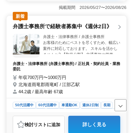
集しています。特に2級土木施工管理技士をお持ちの方は
掲載期間 2026/05/27〜2026/08/26
条件面で優遇されます。経験豊富な方々のご応募をお待
ちしています。 ＜具体的な業務内容＞ 土木の施工
新着
管理業務において、施工計画書の作成、コスト管理、工
弁護士事務所で経験者募集中《週休2日》
程のチェックと調整、安全対策と指示、品質管理などの
業務に携わります。ご経験やスキルを存分に発揮しなが
弁護士・法律事務所 / 弁護士事務所
ら、プロジェクトの成功に貢献出来ます。 ＜資格保
お客様のためにベストを尽くすため、幅広い
有者歓迎＞ 土木施工管理技士（1級／2級）などの有資
案件に対応しております。 スキルを活かし
格者は特に歓迎されます。50代や60代の経験者が多く活
ませんか? 【取扱分野】 交通事故や労働問
躍している環境で、お持ちの資格や経験を活かして、新
題、借金問題、相続・遺言、離婚トラブルな
たなチャレンジに挑戦しませんか？
弁護士・法律事務所 (弁護士事務所) / 正社員・契約社員・業務
ど 40歳以上の応募も承っております。 様々
委託
な世代が活躍しておりますので、ご応募くだ
年収700万円〜1000万円
さい
北海道雨竜郡雨竜町 / 江部乙駅
44.2歳 / 最高年齢 67歳
50代活躍中
60代活躍中
車通勤OK
週休2日制
長期
残業なし・少なめ
男性歓迎
正社員
契約社員
業務委託
弁護士・法律事務所
検討リスト
に追加
詳しく見る
おすすめポイント