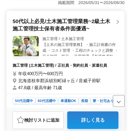
的に活躍できます。経験を活かして、安定したキャリア
掲載期間 2026/05/31〜2026/08/30
を築けます。 ＜安定した職場環境＞ 契約形態や福
利厚生が整っており、長期間働ける環境が整っていま
す。車通勤や寮・社宅の利用も可能です。 ＜やりが
50代以上必見/土木施工管理業務~2級土木
いのある仕事内容＞ 注文住宅の施工管理を通じて、お
施工管理技士保有者条件面優遇~
客様の夢を実現するお手伝いができます。幅広い分野で
の経験が積め、やりがいを感じながら働けるでしょう。
施工管理 / 土木施工管理
【土木の施工管理業務】 ・施工計画書の作
成 ・コスト管理 ・工程のチェックと調整 ・
安全対策、指示 ・品質管理 【有資格者歓
迎】 ・土木施工管理技士（1級／2級）など
施工管理 (土木施工管理) / 正社員・契約社員・派遣社員
50代、60代の経験者歓迎です。
年収400万円〜600万円
北海道枝幸郡浜頓別町緑ヶ丘 / 音威子府駅
47.8歳 / 最高年齢 71歳
50代活躍中
60代活躍中
車通勤OK
長期
寮・社宅あり
男性歓迎
正社員
契約社員
派遣社員
施工管理
おすすめポイント
検討リスト
に追加
詳しく見る
＜50代以上のベテラン歓迎＞ 当社では北海道枝幸郡浜
頓別町で、土木施工管理業務に携わる方々を積極的に募