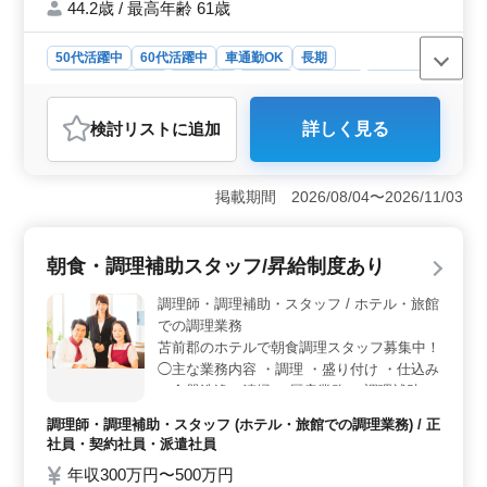
44.2歳 / 最高年齢 61歳
50代活躍中
60代活躍中
車通勤OK
長期
残業なし・少なめ
男性歓迎
正社員
契約社員
派遣社員
紹介予定派遣社員
施工管理
検討リスト
に追加
詳しく見る
おすすめポイント
＜公共工事の施工管理＞ 北海道中川郡美深町で、公共
工事の土木施工管理職での求人です。年間休日115日程度
掲載期間 2026/08/04〜2026/11/03
で、土曜日隔週休みなどメリハリのある休日が確保され
ています。 ＜経験者優遇、ブランクも可＞ 現場監
督経験者を優遇しつつ、ブランクのある方も歓迎されて
朝食・調理補助スタッフ/昇給制度あり
います。キャリアのブランクを気にせず、安心して応募
できる環境です。 ＜中高年の活躍＞ 50代や60代の
調理師・調理補助・スタッフ / ホテル・旅館
方々も積極的に活躍中です。経験を活かし、公共工事に
での調理業務
携わりながら、キャリアを築くチャンスがあります。
苫前郡のホテルで朝食調理スタッフ募集中！
◯主な業務内容 ・調理 ・盛り付け ・仕込み
・食器洗浄、清掃 ・厨房業務 ・調理補助 住
込みOK。毎日の通勤ストレスがゼロに！ ＊
調理師・調理補助・スタッフ (ホテル・旅館での調理業務) / 正
昇給制度あり ＊車通勤OK ＊住込みOK ＊50
社員・契約社員・派遣社員
歳以上活躍中 ＊60歳以上活躍中
年収300万円〜500万円