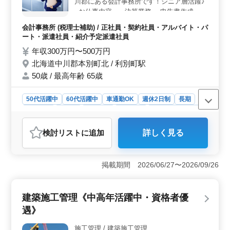
川郡にある会計事務所です！シニア層活躍♪
--お仕事内容-- ・決算業務 ・申告書作成 ・
月次巡回監査 ・税務相談 ・仕訳、記帳代行
会計事務所 (税理士補助) / 正社員・契約社員・アルバイト・パ
・年末調整、給与計算 ・その他関連業務 ◯
ート・派遣社員・紹介予定派遣社員
社会保険完備 ◯週休2日制 ◯50代、60代歓
年収300万円〜500万円
迎 ベテラン経験者、シニア層大歓迎！ 能力
北海道中川郡本別町北 / 利別町駅
に合わせてお仕事をお願いしていきます！！
〜皆様のご応募お待ちしております〜
50歳 / 最高年齢 65歳
50代活躍中
60代活躍中
車通勤OK
週休2日制
長期
女性歓迎
正社員
契約社員
派遣社員
紹介予定派遣社員
アルバイト・パート
会計事務所
検討リスト
に追加
詳しく見る
おすすめポイント
＜経験者大歓迎・安定長期勤務＞ 北海道中川郡本別町
北にある会計事務所での税理士補助業務募集中です。中
掲載期間 2026/06/27〜2026/09/26
高年層が活躍する環境で、経験豊富な方々を歓迎してい
ます。週休2日制で長期で働ける好条件です。 ＜多彩
な業務と柔軟な雇用形態＞ 決算業務から申告書作成ま
建築施工管理《中高年活躍中・資格者優
で幅広い業務に携われます。正社員からアルバイト・派
遇》
遣まで、さまざまな雇用形態が用意されています。シニ
ア層も能力に応じてお仕事をお願いしています。 ＜
施工管理 / 建築施工管理
福利厚生と働きやすさ＞ 社会保険完備や週休2日制、通