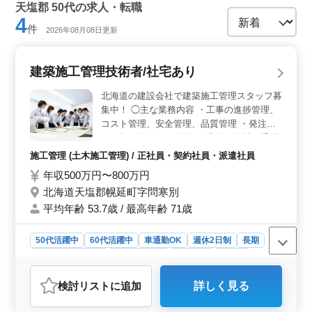
天塩郡 50代の求人・転職
4
件
2026年08月08日更新
建築施工管理技術者/社宅あり
北海道の建設会社で建築施工管理スタッフ募
集中！ ◯主な業務内容 ・工事の進捗管理、
コスト管理、安全管理、品質管理 ・発注者
との打ち合わせ ・積算 ・職人、資材の手配
・施工図の作成・修正 ・書類作成、近隣住
施工管理 (土木施工管理) / 正社員・契約社員・派遣社員
民対応、社内会議 など 現在50歳以上のベテ
年収500万円〜800万円
ランも活躍している企業です。 今までの経
北海道天塩郡幌延町字問寒別
験を活かして頂ける方、ぜひご応募くださ
い！ ＊社宅あり ＊車通勤OK ＊50歳以上活
平均年齢 53.7歳 / 最高年齢 71歳
躍中 ＊60歳以上活躍中
50代活躍中
60代活躍中
車通勤OK
週休2日制
長期
残業なし・少なめ
寮・社宅あり
男性歓迎
正社員
契約社員
派遣社員
施工管理
検討リスト
に追加
詳しく見る
おすすめポイント
＜安定した環境＞ この求人は、建築施工管理技術者の