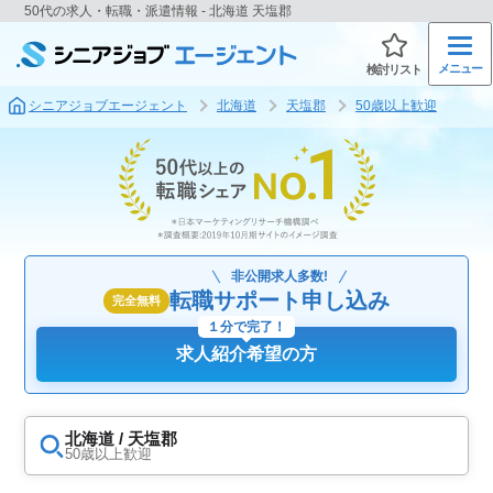
50代の求人・転職・派遣情報 - 北海道 天塩郡
メニュー
検討リスト
シニアジョブエージェント
北海道
天塩郡
50歳以上歓迎
非公開求人多数!
転職サポート申し込み
完全無料
１分で完了！
求人紹介希望の方
北海道 / 天塩郡
50歳以上歓迎