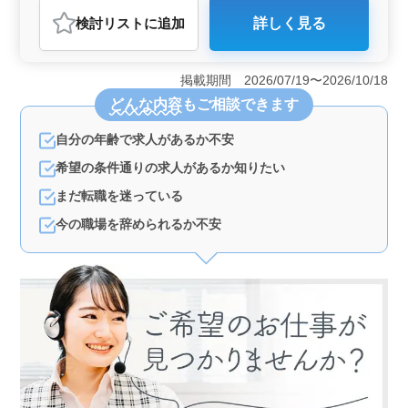
調理師・調理補助・スタッフ
検討リスト
に追加
詳しく見る
おすすめポイント
＜充実した福利厚生＞ 温泉、サウナ、フィットネスジ
ムを無料で利用でき、レストランも50%引きで利用でき
掲載期間 2026/07/19〜2026/10/18
ます。これにより、仕事の後のリフレッシュや食事が充
どんな内容
もご相談できます
実するため、働きやすい環境が整っています。また、町
営住宅への入居希望者には支援があるため、生活面でも
自分の年齢で求人があるか不安
安心です。 ＜ベテラン歓迎＞ 中高年の方が活躍中
で、ベテラン層を積極的に採用しています。これまでの
希望の条件通りの求人があるか知りたい
経験を活かし、和食中心の調理や仕込み、盛り付けなど
を行いながら、さらに調理技術を磨くことができます。
まだ転職を迷っている
経験を重ねて、副料理長や料理長を目指すキャリアパス
今の職場を辞められるか不安
も用意されています。 ＜働きやすい勤務条件＞ マ
イカー通勤が可能で、無料駐車場があるため通勤が便利
です。また、残業は月10時間程度で少なく、休憩時間も
150分と十分に確保されています。週5〜6日勤務でシフト
制の休日があり、プライベートと仕事の両立がしやすい
環境です。