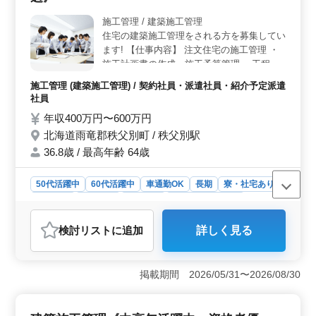
活動で、安心して働ける環境となっています。
施工管理 / 建築施工管理
住宅の建築施工管理をされる方を募集してい
ます! 【仕事内容】 注文住宅の施工管理 ・
施工計画書の作成・施工予算管理 ・工程の
チェックと調整・施工のチェックと調整 ・
施工管理 (建築施工管理) / 契約社員・派遣社員・紹介予定派遣
安全対策指示・資材、職人の手配 ・変更へ
社員
の調整 など 【有資格者歓迎】 ・建築施工管
年収400万円〜600万円
理技士(1級/2級) ・建築士 など 木造、鉄骨
北海道雨竜郡秩父別町 / 秩父別駅
造、RC造、得意分野をお任せします! お客様
との近い距離で、やりがいがあります。 夢
36.8歳 / 最高年齢 64歳
の実現のお手伝いをしたい方、応募くださ
い。
50代活躍中
60代活躍中
車通勤OK
長期
寮・社宅あり
男性歓迎
契約社員
派遣社員
紹介予定派遣社員
施工管理
検討リスト
に追加
詳しく見る
おすすめポイント
＜経験者歓迎＞ 建築工事の現場管理経験をお持ちの方
を歓迎しています。経験豊富な方がチームに加わること
掲載期間 2026/05/31〜2026/08/30
で、より円滑な施工管理が可能です。 ＜資格者優遇
＞ 建築施工管理技士や建築士の資格をお持ちの方は特
に歓迎します。専門知識を活かして、高品質な施工管理