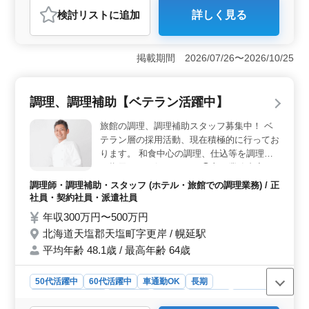
検討リスト
に追加
詳しく見る
おすすめポイント
＜地域密着型の職場＞ 天塩郡の民宿旅館で、調理の腕
を振るってみませんか。 経験が活きた料理でお客様を
掲載期間 2026/07/26〜2026/10/25
もてなすやりがいがあります。 ＜シフト制での柔軟
な勤務＞ 週2日の休日があり、シフト制での勤務によ
り、ライフスタイルに合わせた働き方が可能です。
調理、調理補助【ベテラン活躍中】
＜シニア層の活躍＞ 50代、60代の採用実績があり、年
齢を問わず活躍できる職場です。調理経験3年以上あれば
旅館の調理、調理補助スタッフ募集中！ ベ
応募が可能で、経験を生かして新しい環境で挑戦できま
テラン層の採用活動、現在積極的に行ってお
す。
ります。 和食中心の調理、仕込等を調理長
の指示のもと行います。 ◯主な業務内容 ・
調理 ・盛り付け ・仕込み ・食器洗浄、清掃
調理師・調理補助・スタッフ (ホテル・旅館での調理業務) / 正
・厨房業務 ・調理補助 ・その他の付随する
社員・契約社員・派遣社員
業務 等 マイカー通勤OK。無料駐車場もあ
年収300万円〜500万円
り、毎日の通勤ストレスも少なく済みます。
北海道天塩郡天塩町字更岸 / 幌延駅
温泉、サウナ、フィットネスジム利用無料で
平均年齢 48.1歳 / 最高年齢 64歳
す。レストランは５０％引きで利用できま
す。 町営住宅入居希望者は支援します。 経
験を積んで、副料理長、料理長を目指すこと
50代活躍中
60代活躍中
車通勤OK
長期
が出来ます。 今までの経験を活かして、厨
残業なし・少なめ
女性歓迎
正社員
契約社員
派遣社員
房で活躍してみませんか？