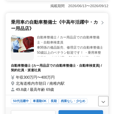
が特徴で、安定したワークライフバランスを重視してい
掲載期間 2026/06/13〜2026/09/12
ます。しっかりと休みが取れるため、プライベートの時
間をしっかり確保し、リフレッシュしながら働けま
す。 ＜豊富な調理経験を活かせる職場＞ 和洋中の
乗用車の自動車整備士《中高年活躍中・カ
調理全般を担当し、海産物を活かしたメニューの企画も
ー用品店》
行うため、調理師としてのスキルをフルに発揮できる環
境です。経験20年以上の方には優遇条件があるのもポイ
自動車整備士 / カー用品店での自動車整備
ントです。 ＜車通勤や住み込みも可能＞ 車通勤が
士・自動車検査員
可能で、通勤手当が上限なしで支給されるため、遠方か
らでも安心です。また、住み込み対応もあり、生活面で
車関係の備品販売、修理店での自動車整備士
のサポートも整っています。北海道の美しい自然の中で
50歳以上のベテラン歓迎です！ ・乗用車整
働けるのも魅力的です。
備業務 ・車検対応 ＊50歳以上歓迎 ＊車関係
の備品販売店
自動車整備士 (カー用品店での自動車整備士・自動車検査員) /
契約社員・派遣社員
年収300万円〜400万円
北海道稚内市朝日 / 南稚内駅
49.8歳 / 最高年齢 69歳
50代活躍中
車通勤OK
長期
残業なし・少なめ
男性歓迎
契約社員
派遣社員
自動車整備士