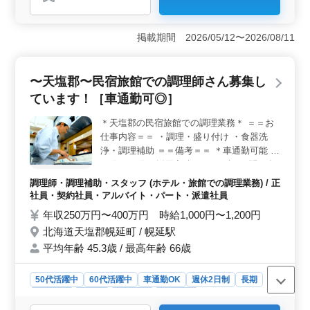
おすすめポイント
＜シフト制による柔軟な勤務体制＞ シフト制を採用し
ており、週3日以上からの勤務が相談可能です。これによ
掲載期間 2026/05/12〜2026/08/11
り、個々のライフスタイルやニーズに合わせた働き方が
実現でき、特に家庭を持つ人やシニア層にとって、柔軟
性は大きな利点となります。 ＜多様な雇用形態と給
〜天塩郡〜民宿旅館での調理師さん募集し
与体系＞ 正社員から派遣社員まで幅広い雇用形態があ
ています！［車通勤可◎］
り、年収240万円から400万円、時給1,020円から1,700円
と、給与体系が設定されています。 ＜アクセスと勤
＊天塩郡の民宿旅館での調理業務＊ ＝＝お
務地＞ 車通勤も可能で無料駐車場が利用でき、通勤の
仕事内容＝＝ ・調理・盛り付け ・食器洗
利便性が高いです。地域密着型の施設での勤務は、地元
で働きたい方にも最適な環境を提供します。
浄・調理補助 ＝＝備考＝＝ ＊車通勤可能 ＊
50代、60代の採用実績あり まずはお問い合
わせください♪ 皆様からのご応募お待ちして
調理師・調理補助・スタッフ (ホテル・旅館での調理業務) / 正
おります！
社員・契約社員・アルバイト・パート・派遣社員
年収250万円〜400万円 時給1,000円〜1,200円
北海道天塩郡幌延町 / 幌延駅
平均年齢 45.3歳 / 最高年齢 66歳
50代活躍中
60代活躍中
車通勤OK
週休2日制
長期
女性歓迎
正社員
契約社員
派遣社員
アルバイト・パート
調理師・調理補助・スタッフ