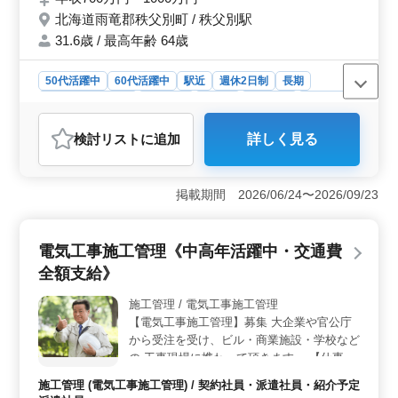
に関してはご相談することも可能です。
北海道雨竜郡秩父別町 / 秩父別駅
31.6歳 / 最高年齢 64歳
50代活躍中
60代活躍中
駅近
週休2日制
長期
残業なし・少なめ
男性歓迎
正社員
契約社員
業務委託
弁護士・法律事務所
検討リスト
に追加
詳しく見る
おすすめポイント
＜中高年活躍中のベテラン弁護士募集＞ 北海道雨竜郡
秩父別町にある弁護士事務所では、中高年の経験豊富な
掲載期間 2026/06/24〜2026/09/23
弁護士を積極的に募集しています。お客様と共に最適な
解決方法を模索し、実現に向けて全力で取り組んでいま
す。一般民事案件を中心に不動産、借金、遺産相続、交
電気工事施工管理《中高年活躍中・交通費
通事故など多岐にわたる問題に対応しています。 ＜
全額支給》
柔軟な働き方に対応＞ 秩父別駅から近く、アクセス便
利な立地に位置しています。正社員、契約社員、業務委
施工管理 / 電気工事施工管理
託など、様々な雇用形態や勤務日数についても柔軟に対
【電気工事施工管理】募集 大企業や官公庁
応しています。また、就業時間や休暇など、働き方に関
する相談も歓迎しています。 ＜充実の福利厚生＞
から受注を受け、ビル・商業施設・学校など
年収700万円から1000万円という魅力的な給与設定に加
の 工事現場に携わって頂きます。 【仕事内
え、通勤手当や福利厚生も充実しています。事務所負担
容】 電気工事施工管理業務 ・打合せ ・施工
施工管理 (電気工事施工管理) / 契約社員・派遣社員・紹介予定
による雇用や労災、健康、厚生など、安心して働くため
図の作成 ・工事の工程、品質、安全管理 ・