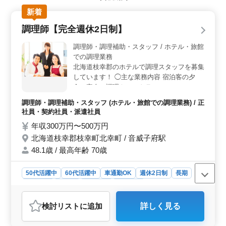
性、50代、60代の方にも最適です。 ＜業務内容＞
新着
仕事内容は介助業務（食事介助、排泄介助など）、清掃
やシーツ交換、看護師補助、生活援助、移動介助、入居
調理師【完全週休2日制】
者の健康管理など多岐にわたります。介護経験1年以上と
ヘルパー2級以上の資格が必要です。 ＜社会保険完備
調理師・調理補助・スタッフ / ホテル・旅館
＞ この求人は社会保険完備で、福利厚生面も充実して
での調理業務
おります。。年収は240万円から400万円、時給は1,020
北海道枝幸郡のホテルで調理スタッフを募集
円から1,700円です。通勤手当も支給されています。
しています！ ◯主な業務内容 宿泊客の夕
食、宴会の調理やレストランでのメニューの
調理全般 ・メニュー表に基づいた和食、洋
調理師・調理補助・スタッフ (ホテル・旅館での調理業務) / 正
食、中華の調理 ・厨房内の清掃、管理等 ・
社員・契約社員・派遣社員
海産物など特産品を活かしたメニューの企画
年収300万円〜500万円
＊退職金共済加入（満54歳以下）あり ＊制
北海道枝幸郡枝幸町北幸町 / 音威子府駅
服支給 ＊完全週休2日制 ＊住み込み可 調理
師資格お持ちの方、調理師経験20年以上の
48.1歳 / 最高年齢 70歳
方は条件面優遇します！ 今までの経験を活
かして、厨房で活躍してみませんか？
50代活躍中
60代活躍中
車通勤OK
週休2日制
長期
女性歓迎
正社員
契約社員
派遣社員
調理師・調理補助・スタッフ
検討リスト
に追加
詳しく見る
おすすめポイント
＜完全週休2日制の魅力＞ この求人は、完全週休2日制