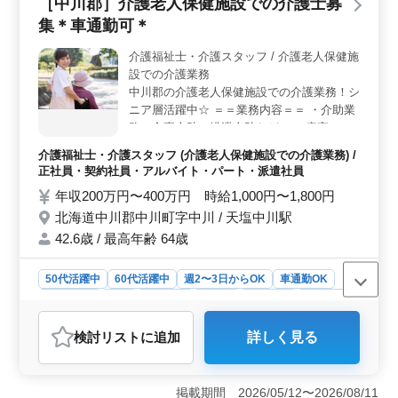
［中川郡］介護老人保健施設での介護士募
集＊車通勤可＊
介護福祉士・介護スタッフ / 介護老人保健施
設での介護業務
中川郡の介護老人保健施設での介護業務！シ
ニア層活躍中☆ ＝＝業務内容＝＝ ・介助業
務（食事介助、排泄介助など） ・病室の清
掃やシーツ交換 ・看護師補助 ・生活援助 ・
介護福祉士・介護スタッフ (介護老人保健施設での介護業務) /
移動介助 ・入居者の健康管理 等 ＝＝備考＝
正社員・契約社員・アルバイト・パート・派遣社員
＝ ＊車通勤可能 ＊社会保険完備 まずはお問
年収200万円〜400万円 時給1,000円〜1,800円
い合わせ下さい♪
北海道中川郡中川町字中川 / 天塩中川駅
42.6歳 / 最高年齢 64歳
50代活躍中
60代活躍中
週2〜3日からOK
車通勤OK
週休2日制
長期
女性歓迎
正社員
契約社員
派遣社員
アルバイト・パート
介護福祉士・介護スタッフ
検討リスト
に追加
詳しく見る
おすすめポイント
＜働きやすさ＞ この介護老人保健施設は、車通勤が可
能です。週休2日制で、シニア層が活躍しています。女
掲載期間 2026/05/12〜2026/08/11