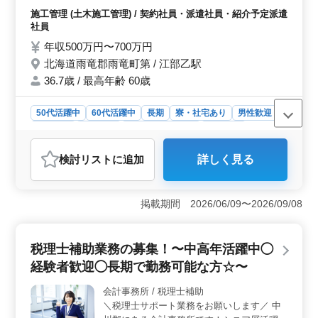
工事現場での立ち合い・調整 ■工事計画・発
施工管理 (土木施工管理) / 契約社員・派遣社員・紹介予定派遣
注などの資料作成や変更作業 など ◎【有資
社員
格者歓迎】 ・土木施工管理技士(1級/2級)な
年収500万円〜700万円
ど *50代、60代の経験者歓迎です。
北海道雨竜郡雨竜町第 / 江部乙駅
36.7歳 / 最高年齢 60歳
50代活躍中
60代活躍中
長期
寮・社宅あり
男性歓迎
契約社員
派遣社員
紹介予定派遣社員
施工管理
おすすめポイント
検討リスト
に追加
詳しく見る
＜豊富な経験とスキルを活かせる環境＞ 経験豊富な
方々が新人の指導に携わることで、自身のスキルや経験
を活かせます。また、土木施工管理業務に関する幅広い
掲載期間 2026/06/09〜2026/09/08
業務を担当し、自己成長を促進できる環境です。 ＜
安定した雇用と収入＞ 年収500万円〜700万円という好
条件に加えて、社会保険が完備されています。中高年層
税理士補助業務の募集！〜中高年活躍中◯
にとって、安定した雇用と収入が確保されていま
す。 ＜働きやすい環境と福利厚生＞ 週5日の勤務で
経験者歓迎◯長期で勤務可能な方☆〜
土日や祝日もしっかり休めるため、ワークライフバラン
スが保たれやすいです。さらに、寮・社宅の提供や通勤
会計事務所 / 税理士補助
手当の支給など、働く環境の整備が行われています。
＼税理士サポート業務をお願いします／ 中