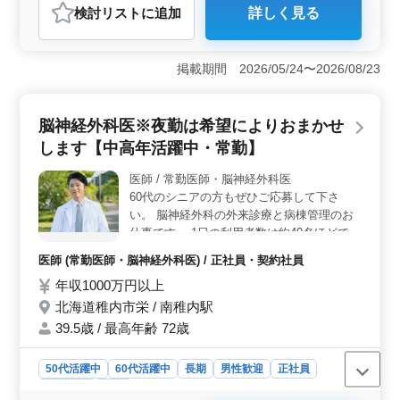
おすすめポイント
検討リスト
に追加
詳しく見る
＜魅力的なポイント＞ 年収300万〜400万円の契約社
員・派遣社員として、安定した収入を得ながら働けま
す。車通勤が可能で、無料の駐車場が完備されており、
掲載期間 2026/05/24〜2026/08/23
通勤もストレスなく行えます。残業は少なめで、プライ
ベートな時間を大切にしながら働ける点が魅力です。ま
た、車関係の備品販売店での勤務なので、自動車整備だ
脳神経外科医※夜勤は希望によりおまかせ
けでなく、関連商品にも触れることができる魅力があり
ます。 ＜募集要項＞ 募集職種は自動車整備士で、
します【中高年活躍中・常勤】
契約社員・派遣社員の雇用形態です。週5〜6日の勤務
で、シフト制の休日を取得できます。年収は300万〜400
医師 / 常勤医師・脳神経外科医
万円で、通勤手当は全額支給されます。また、契約社
60代のシニアの方もぜひご応募して下さ
員・派遣社員としての雇用形態でありながら、長期雇用
い。 脳神経外科の外来診療と病棟管理のお
を前提としており、安定した働き方ができる点も魅力で
仕事です。 1日の利用者数は約40名ほどで
す。 ＜必要な経験・資格＞ 自動車整備士2級以上の
す。 ※希望により夜間当直もお任せ致しま
医師 (常勤医師・脳神経外科医) / 正社員・契約社員
資格と、自動車整備の経験が10年以上必要です。高卒以
す。
上の学歴が求められます。この求人は50歳以上の中高年
年収1000万円以上
の方々も積極的に歓迎しており、豊富な経験を活かして
北海道稚内市栄 / 南稚内駅
活躍するチャンスがあります。
39.5歳 / 最高年齢 72歳
50代活躍中
60代活躍中
長期
男性歓迎
正社員
契約社員
医師