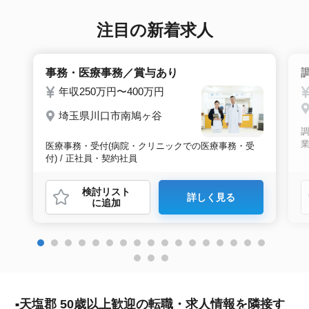
注目の新着求人
事務・医療事務／賞与あり
年収250万円〜400万円
埼玉県川口市南鳩ヶ谷
業
医療事務・受付(病院・クリニックでの医療事務・受
付) / 正社員・契約社員
検討リスト
詳しく見る
に追加
天塩郡 50歳以上歓迎の転職・求人情報を隣接す