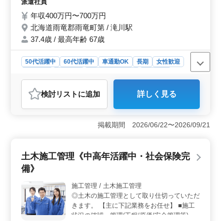
派遣社員
の体制が整っています。経験を活かして新たなキャリア
見積もり書の作成 電気工事施工管理経験
を築きたい方々のご応募をお待ちしています。
年収400万円〜700万円
者、是非ご応募ください! 50代、60代の方も
北海道雨竜郡雨竜町第 / 滝川駅
歓迎です。 【有資格者優遇】 ・1級電気工
事施工管理技士 ・2級電気工事施工管理技士
37.4歳 / 最高年齢 67歳
50代活躍中
60代活躍中
車通勤OK
長期
女性歓迎
契約社員
派遣社員
紹介予定派遣社員
施工管理
おすすめポイント
検討リスト
に追加
詳しく見る
＜安定した職場環境＞ 大企業や官公庁案件での勤務
で、安定した職場環境を提供しています。長期にわたり
働けるチャンスがあります。 ＜キャリアアップの機
掲載期間 2026/06/22〜2026/09/21
会＞ 経験豊富な方にはキャリアアップの機会がありま
す。電気工事施工管理経験者なら即戦力として活躍でき
ます。 ＜交通費全額支給＞ 滝川駅からの通勤も便
土木施工管理《中高年活躍中・社会保険完
利で、交通費は全額支給されます。経済的な負担を軽減
し、仕事への集中が可能です。
備》
施工管理 / 土木施工管理
◎土木の施工管理として取り仕切っていただ
きます。 【主に下記業務をお任せ】 ■施工
状況の確認・管理(工程/原価/安全管理等) ■