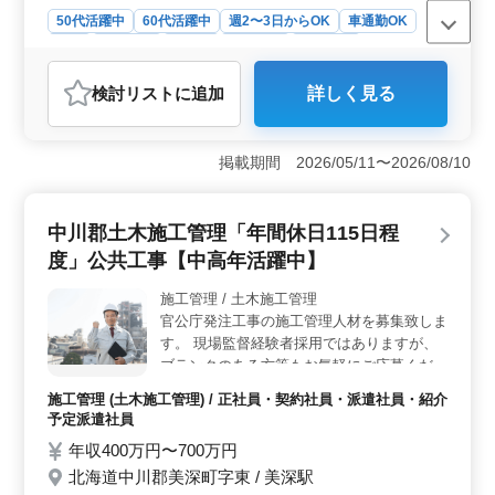
50代活躍中
60代活躍中
週2〜3日からOK
車通勤OK
長期
女性歓迎
正社員
契約社員
派遣社員
アルバイト・パート
介護福祉士・介護スタッフ
検討リスト
に追加
詳しく見る
おすすめポイント
＜通勤の利便性と勤務の柔軟性＞ 北海道稚内市にある
介護老人保健施設での募集。 施設は車通勤が可能で、
掲載期間 2026/05/11〜2026/08/10
交通の便が良いです。また、シフト制で週3日以上から勤
務が可能であり、日勤のみの勤務も相談に応じます。こ
れにより、様々なライフスタイルに合わせた勤務が可能
中川郡土木施工管理「年間休日115日程
です。 ＜充実した業務内容と経験者への優遇＞ 介
度」公共工事【中高年活躍中】
助業務、レクリエーション、リハビリテーションサポー
トなど、多岐にわたる業務内容があります。これによ
施工管理 / 土木施工管理
り、介護のスキルを広げることができます。ヘルパー2級
官公庁発注工事の施工管理人材を募集致しま
以上の資格と介護経験1年以上が必須な、経験者に適した
お仕事です。 ＜多様な雇用形態と働きやすい環境
す。 現場監督経験者採用ではありますが、
＞ 正社員、契約社員、アルバイト、パート、派遣社員
ブランクのある方等もお気軽にご応募くださ
と多様な雇用形態があり、それぞれのニーズに合わせた
いませ。 ・年間休日115日程度 ・土曜日隔
施工管理 (土木施工管理) / 正社員・契約社員・派遣社員・紹介
働き方が選べます。 福利厚生も充実し働きやすい環境
週、日曜日、祝日、年末年始、夏季、GW等
予定派遣社員
が整っています。
休日
年収400万円〜700万円
北海道中川郡美深町字東 / 美深駅