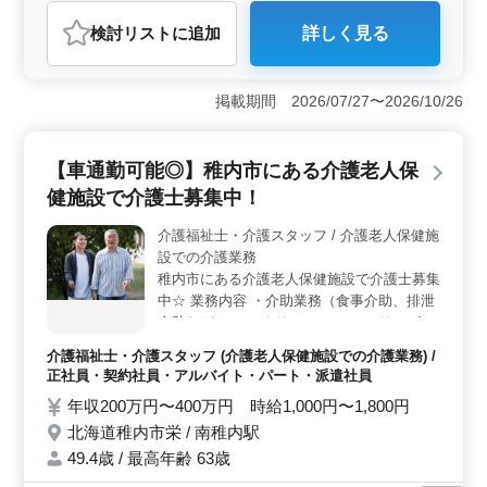
おすすめポイント
検討リスト
に追加
詳しく見る
＜シニア活躍中＞ シニアの方も活躍中、年齢を重ねた
専門職のスキルと経験を生かせる環境があります。経験
豊富な脳神経外科医を募集しており、長年のキャリアを
掲載期間 2026/07/27〜2026/10/26
活かす絶好の機会です。 ＜勤務スタイル＞ 夜勤は
希望に応じて調整可能であり、ライフスタイルに合わせ
た勤務が実現できます。週休2日制、土曜日休みで、プラ
【車通勤可能◎】稚内市にある介護老人保
イベートな時間も大切にできる職場です。 ＜地域社
会への貢献＞ 地域医療を支える病院で、脳神経外科の
健施設で介護士募集中！
外来診療と病棟管理を担うお仕事です。やりがいもひと
しおです。
介護福祉士・介護スタッフ / 介護老人保健施
設での介護業務
稚内市にある介護老人保健施設で介護士募集
中☆ 業務内容 ・介助業務（食事介助、排泄
介助など） ・レクリエーション ・リハビリ
テーションサポート ・書類作成、書類整理
介護福祉士・介護スタッフ (介護老人保健施設での介護業務) /
・サービス利用者の家族との相談、助言 備
正社員・契約社員・アルバイト・パート・派遣社員
考 ＊シフト制(週3日以上相談可能) ＊交通費
年収200万円〜400万円 時給1,000円〜1,800円
実費支給 ＊日勤のみ応相談 経験重視です◎
北海道稚内市栄 / 南稚内駅
まずはお気軽にお問い合わせください♪
49.4歳 / 最高年齢 63歳