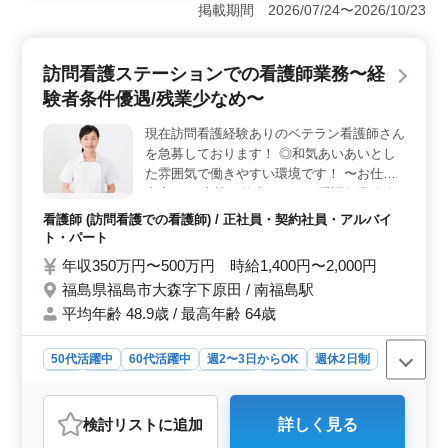
のお仕事募集中！週3日以上勤務可能な方歓迎。受付、会
掲載期間 2026/07/24〜2026/10/23
計、レセプト作成、電子カルテ作成、診療補助などの業
務があります。医療事務経験やレセプト実務経験がある
方を求めています。 ＜給与と手当＞ 年収220万円〜
訪問看護ステーションでの看護師業務〜経
300万円、時給1,000円〜1,300円。通勤手当の支給あり。
験者条件優遇/残業少なめ〜
賞与は年2回あり、福利厚生も整っています。就業時間は
09:00〜19:00で、休憩時間は120分確保されていま
現在訪問看護経験ありのベテラン看護師さん
す。 ＜働きやすい環境＞ 週5、6日の勤務で、木曜
を急募しております！ ◎和気あいあいとし
日午後、土曜日午後はお休み。さらに、日曜日や祝日、
GW休暇、夏季休暇、年末年始、有給休暇など、充実の休
た雰囲気で働きやすい環境です！ 〜お仕事
暇制度が整っています。
内容〜 ・病棟、外来における看護師業務全
般 （点滴・注射・採血・バイタルチェック
看護師 (訪問看護での看護師) / 正社員・契約社員・アルバイ
業務等） ・患者様退院前訪問 ・その他付随
ト・パート
する業務 〜特徴〜 ◎シニア層活躍中 ◎女性
年収350万円〜500万円 時給1,400円〜2,000円
活躍中 ◎交通費支給 ◎経験者条件優遇 安定
福島県福島市大森字下原田 / 南福島駅
した週休2日制です!! 最近60代新入スタッフ
平均年齢 48.9歳 / 最高年齢 64歳
も採用しました。 年齢ではなく経験のある
ベテラン層を求めています。 ぜひご応募下
さい♪
50代活躍中
60代活躍中
週2〜3日からOK
週休2日制
長期
残業なし・少なめ
女性歓迎
正社員
契約社員
アルバイト・パート
看護師
検討リスト
に追加
詳しく見る
おすすめポイント