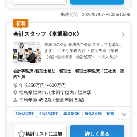
＜経験を活かせる旅館での調理補助業務＞ 食材の加工
や調理、料理の盛り付けや提供を担当します。調理経験
掲載期間 2026/07/07〜2026/10/06
を活かし、即戦力として活躍できます。 ＜残業な
新着
し・完全週休2日制で働きやすい＞ 残業はなく、決まっ
た時間で業務を終えられます。完全週休2日シフト制で、
会計スタッフ《車通勤OK》
十分な休みを取りながら無理のない勤務が可能で
す。 ＜車通勤OK＆食事補助ありの働きやすい環境
福島市の会計事務所で会計スタッフを募集し
＞ マイカー通勤が可能で無料駐車場を完備していま
ます。 ◯主な業務内容 ・顧問先巡回業務
す。交通費支給に加え、食事補助制度もあり、日々の負
（会計処理指導、会計監査） ・法人及び個
担を抑えながら働けます。
人の税務会計業務 ・各種税務申告書類の作
成及び税務相談業務 ・会社設立、事業承継
会計事務所 (税理士補助・税理士・税理士事務所) / 正社員・契
等のサポート ※賞与あり ※有給休暇あり ※
約社員
車通勤可 現在50歳以上も活躍している企業
年収350万円〜600万円
です。 ぜひ今までの経験を活かして頂ける
福島県福島市八木田字榎内 / 福島駅
方のご応募お待ちしております。
平均年齢 45.2歳 / 最高年齢 58歳
50代活躍中
60代活躍中
車通勤OK
週休2日制
長期
残業なし・少なめ
女性歓迎
正社員
契約社員
会計事務所
検討リスト
に追加
詳しく見る
おすすめポイント