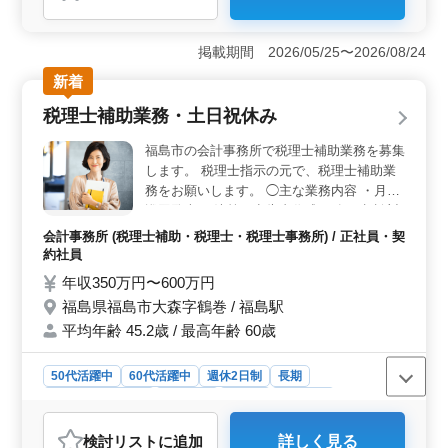
＜柔軟な就業環境＞ 車通勤が可能で、最寄り駅からの
アクセスも良好な立地です。さらに、残業が少ない環境
掲載期間 2026/05/25〜2026/08/24
で、週休2日制や各種休暇が充実しており、ワークライフ
新着
バランスを重視する方に最適です。仕事と生活の両立が
図りやすい点が大きな魅力です。 ＜経験を活かせる
税理士補助業務・土日祝休み
ポジション＞ 会計事務所での経験があれば、即戦力と
して活躍できます。年齢や学歴を問わない採用方針のた
福島市の会計事務所で税理士補助業務を募集
め、これまでのキャリアやスキルを存分に発揮可能で
します。 税理士指示の元で、税理士補助業
す。また、税務申告や事業承継サポートといった幅広い
務をお願いします。 ◯主な業務内容 ・月次
業務に携わることでさらなる成長も期待できます。
巡回監査 ・決算、申告書作成 ・各種相談対
＜充実した福利厚生＞ 雇用・労災・健康・厚生年金が
応 ・コンサルティング ※車通勤可（専用駐
完備され、賞与制度もあるため、安定した収入を得られ
会計事務所 (税理士補助・税理士・税理士事務所) / 正社員・契
車場あり） ※残業なし ※賞与あり 現在50歳
ます。少人数の職場でアットホームな雰囲気の中、50
約社員
以上も活躍している企業です。 ぜひ今まで
代・60代のスタッフも活躍しており、長く安心して働け
年収350万円〜600万円
の経験を活かして頂ける方のご応募お待ちし
る環境が整っています。
福島県福島市大森字鶴巻 / 福島駅
ております。
平均年齢 45.2歳 / 最高年齢 60歳
50代活躍中
60代活躍中
週休2日制
長期
残業なし・少なめ
女性歓迎
正社員
契約社員
会計事務所
検討リスト
に追加
詳しく見る