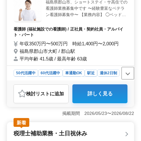
福島県郡山市、ショートステイ・サ高住での
務経験があれば、即戦力として活躍できます。さらに、
看護師業務募集中です 〜経験豊富なベテラ
資格取得支援制度も整っており、スキルアップをバック
アップします。 ＜成長と安心の共存＞ 業界経験豊
ン看護師募集中〜 【業務内容】 ◯ベッドメ
富な中高年も多数活躍中で、経験者の方々のキャリアア
イキング ◯配薬準備、与薬 ◯バイタルチェ
ップを全面的にサポートします。充実の福利厚生や年収
ック ◯介護職員への医療に関する指導 ◯吸
看護師 (福祉施設での看護師) / 正社員・契約社員・アルバイ
500万円から700万円といった、成果に見合った報酬が期
引、呼吸器ケア ◯簡単な医療処置 など
ト・パート
待できます。安定した環境で長期的なキャリアを築き、
【備考】 ◯夜勤なし ◯週3〜4日勤務 ◯社
年収350万円〜500万円 時給1,400円〜2,000円
安心して働ける職場です。
会保険完備 ◯シフト制 ◯駅チカ ◯車通勤可
福島県郡山市大町 / 郡山駅
能☆ ◯交通費実費支給 中高年活躍中の職場
平均年齢 41.5歳 / 最高年齢 63歳
です！ 皆様のご応募お待ちしております！
まずはお気軽にお問い合わせください♪
50代活躍中
60代活躍中
車通勤OK
駅近
週休2日制
長期
残業なし・少なめ
女性歓迎
正社員
契約社員
アルバイト・パート
看護師
検討リスト
に追加
詳しく見る
おすすめポイント
＜中高年の活躍＞ この施設では、経験豊富な中高年の
看護師が活躍中です。夜勤がなく、週3〜4日の勤務体系
掲載期間 2026/05/23〜2026/08/22
で、ライフスタイルに合わせた柔軟な働き方が可能で
新着
す。中高年のスタッフが活躍中の職場で、経験を生かせ
ます。 ＜アクセスと勤務条件＞ 郡山駅近くで通勤
税理士補助業務・土日祝休み
便利な立地にあり、車通勤も可能です。社会保険完備
で、安定した勤務が可能です。交通費の実費支給もあ