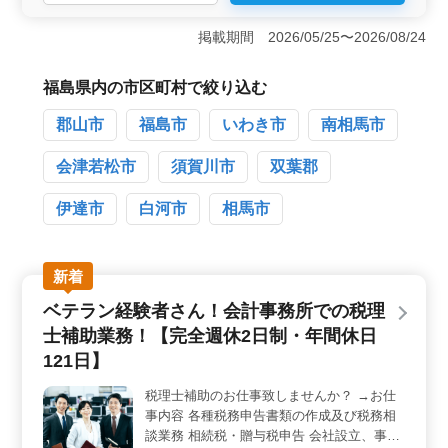
＜キャリア活用のチャンス＞ 本求人では、会計事務所
経験があれば年数を問わず応募可能です。長年培った知
掲載期間 2026/05/25〜2026/08/24
識やスキルを活かしながら、新たな環境で活躍できる場
が提供されています。50代以上が活躍中の職場で、経験
豊富な方にとって適した挑戦の場となるでしょう。
福島県内の市区町村で絞り込む
＜働きやすい環境＞ 年間休日125日以上や週休2日制
郡山市
福島市
いわき市
南相馬市
で、ワークライフバランスを大切にしたい方に最適で
す。残業も少なく、車通勤も可能なため、通勤ストレス
を軽減しながら安定した働き方が実現できます。 ＜
会津若松市
須賀川市
双葉郡
成長と安定の両立＞ 税理士補助業務や巡回監査、顧問
先への経営指導など、多岐にわたる業務に携われます。
伊達市
白河市
相馬市
専門スキルの習得や向上が期待でき、さらに賞与制度な
ど充実した福利厚生で安定した収入も確保できます。
新着
ベテラン経験者さん！会計事務所での税理
士補助業務！【完全週休2日制・年間休日
121日】
税理士補助のお仕事致しませんか？ →お仕
事内容 各種税務申告書類の作成及び税務相
談業務 相続税・贈与税申告 会社設立、事業