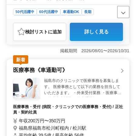
※勤務時間、日数はライフスタイルに合わせ
てご相談にのります。 ライフスタイルに合
50代活躍中
60代活躍中
車通勤OK
長期
った働き方が可能です！ 調理師資格お持ち
残業なし・少なめ
女性歓迎
派遣社員
の方、ホテルの厨房での経験のある方は条件
アルバイト・パート
調理師・調理補助・スタッフ
面優遇します！ ぜひご応募ください！
検討リスト
に追加
詳しく見る
おすすめポイント
＜柔軟な勤務時間＞ 勤務時間や日数はライフスタイル
に合わせて調整可能で、働き方の自由度が高い点が魅力
掲載期間 2026/08/01〜2026/10/31
です。週3〜5日のシフト制で、個々の生活スタイルに合
新着
わせた働き方ができます。 ＜高齢者歓迎＞ 50代、
60代の方も活躍中の職場で、経験豊富な方々が多く働い
医療事務《車通勤可》
ています。年齢に関係なく、意欲と経験を評価される職
場であり、長く働ける安心感があります。 ＜車通勤
福島市のクリニックで医療事務を募集しま
可能＞ マイカー通勤が可能なため、通勤の利便性が高
す。 医療事務として以下の業務を担当して
いです。通勤手当も支給されるため交通費の負担も軽減
いただきます。 ・外来受付業務 ・医療事務
されます。自宅から職場までの通勤が快適で、通勤時間
・外来患者誘導 ・外来看護師スタッフとの
も有効に活用できます。
情報共有と協力 ※賞与あり ※車通勤可 ※残
医療事務・受付 (病院・クリニックでの医療事務・受付) / 正社
業なし シニア世代のベテランスタッフも活
員・契約社員
躍中です。 アットホームで働きやすい職場
年収200万円〜350万円
です。
福島県福島市松川町桜内 / 松川駅
平均年齢 39.5歳 / 最高年齢 56歳