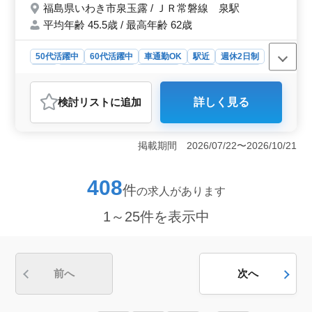
福島県いわき市泉玉露 / ＪＲ常磐線 泉駅
平均年齢 45.5歳 / 最高年齢 62歳
50代活躍中
60代活躍中
車通勤OK
駅近
週休2日制
長期
残業なし・少なめ
女性歓迎
正社員
契約社員
派遣社員
調理師・調理補助・スタッフ
検討リスト
に追加
詳しく見る
おすすめポイント
＜安定した収入と充実の福利厚生＞ 賞与年2回、昇給制
度ありで安定した収入が得られます。雇用・労災・健
掲載期間 2026/07/22〜2026/10/21
康・厚生の各種保険も完備しています。 ＜通勤の利
便性＞ 駅から近く、マイカー通勤も可能です。通勤手
当も実費支給されるため、交通費の負担もありませ
408
件
の求人があります
ん。 ＜多様な世代が活躍中＞ ベテラン世代の方が
活躍している職場です。年齢に関係なく、経験を活かし
1～25件を表示中
て働くことができます。
前へ
次へ