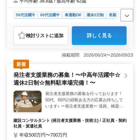
平均年齢 38.8歳 / 最高年齢 62歳
50代活躍中
60代活躍中
車通勤OK
週休2日制
長期
残業なし・少なめ
寮・社宅あり
女性歓迎
男性歓迎
正社員
契約社員
派遣社員
調理師・調理補助・スタッフ
検討リスト
に追加
詳しく見る
おすすめポイント
＜生活サポートが整った環境＞ 寮・社宅完備で、遠方
からの転居を伴う方や新しい生活を始めたい方にも安心
掲載期間 2026/06/24〜2026/09/23
の環境です。まかないもあり、生活面での負担を軽減
新着
し、仕事に集中できる体制が整っています。 ＜経験
を活かせる調理業務＞ 料理ジャンルは幅広く、宿泊や
発注者支援業務の募集！〜中高年活躍中☆
日帰り宴会など多様なお客様に対応し、調理経験を活か
週休2日制☆無料駐車場完備！〜
せる職場です。これまでのスキルを活用し、旅館ならで
はの調理経験を積むことでキャリアアップにもつながり
発注者支援業務の募集を行っております！
ます。 ＜シニア世代も活躍中＞ 50代・60代のスタ
50代、60代の経験ある方の応募お待ちして
ッフも活躍しており、年齢を重ねても働きやすい環境で
す。シフト制による柔軟な働き方が可能で、長く安定し
います♪ ー発注者支援業務ー 道路、橋梁、
て勤務したい方にも適した職場です。
河川、ダム など ◯主なエリア：東北エリア
全域案件ございます！！◯ 【業務内容】 ・
建設コンサルタント (発注者支援業務・技術士) / 正社員・契約
発注者支援業務(工事監督支援業務) ・工事管
社員・派遣社員
理(品質・工程・安全)、施工計画、積算、設
年収500万円〜700万円
計変更 ・現場での打ち合わせ、CAD操作あ