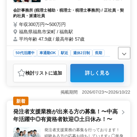
承継等のサポート 等 →ポイント 駅徒歩圏内
車通勤可能 完全週休2日制 年間休日121日
会計事務所 (税理士補助・税理士・税理士事務所) / 正社員・契
シニア世代大歓迎の企業様 ベテラン経験者
約社員・派遣社員
の看護師さん是非ご応募して下さい！ 皆様
年収300万円〜500万円
のご応募お待ちしております！
福島県福島市栄町 / 福島駅
平均年齢 47.9歳 / 最高年齢 57歳
50代活躍中
車通勤OK
駅近
週休2日制
長期
女性歓迎
正社員
契約社員
派遣社員
会計事務所
おすすめポイント
検討リスト
に追加
詳しく見る
＜経験者の活躍＞ この輸入車ディーラーでは、経験豊
富な自動車整備士が重要な役割を果たしています。50代
から70代までのベテランシニア層がチームを支え、豊富
掲載期間 2026/07/23〜2026/10/22
な経験と知識を共有しています。新しい技術への挑戦や
スキルの向上も積極的に推奨されています。 ＜無料
新着
駐車場完備＞ 自動車整備士の皆さんが安心して通勤で
発注者支援業務が出来る方の募集！〜中高
きるよう、無料駐車場を完備しています。駐車場の確保
に悩むことなく、快適な職場環境で仕事に集中できま
年活躍中◎有資格者歓迎◎土日休み！〜
す。 ＜福利厚生充実＞ 会社は従業員の健康と幸福
を重視し、充実した福利厚生を提供しています。雇用保
発注者支援業務の募集を行っております！
険や労災保険、健康保険などの社会保障が整っており、
経験ある方の応募お待ちしています♪ ◯単身