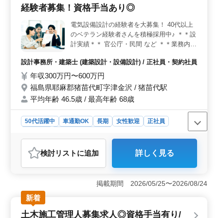
円という安定した給与水準があります。通勤手当や健康
経験者募集！資格手当あり◎
保険・厚生年金などの福利厚生も充実しています。
電気設備設計の経験者を大募集！ 40代以上
のベテラン経験者さんを積極採用中♪ ＊＊設
計実績＊＊ 官公庁・民間 など ＊＊業務内容
＊＊ ・設備設計業務（電気設備設計） ・案
設計事務所・建築士 (建築設計・設備設計) / 正社員・契約社員
件：ビルや共同住宅の空調設備に付随する電
気設備 ・施主様等との打ち合わせ業務 ・現
年収300万円〜600万円
地調査業務 ・基本設計/実施設計業務 ・見積
福島県耶麻郡猪苗代町字津金沢 / 猪苗代駅
もりや積算業務 ・引き渡し業務 資格手当あ
平均年齢 46.5歳 / 最高年齢 68歳
り◎ 交通費支給◎ アットホームな事務所で
す◎ まずはお気軽にご応募ください!お待ち
50代活躍中
車通勤OK
長期
女性歓迎
正社員
しております!
契約社員
設計事務所・建築士
おすすめポイント
検討リスト
に追加
詳しく見る
＜業務内容＞ 経験豊富な方に最適なポジションです。
電気設備設計のリーダーとして、設計から現場調査、施
工管理まで幅広く携われます。ビルや共同住宅の空調設
掲載期間 2026/05/25〜2026/08/24
備に関連する電気設備の基本設計から実施設計まで、案
件に関わるすべての工程において、豊富な経験を活かせ
新着
ます。資格手当や交通費支給など、待遇面も充実してい
土木施工管理人募集求人◎資格手当有り/
ます。 ＜福利厚生＞ 福利厚生が整っており、雇