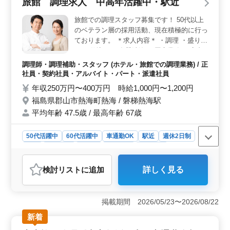
旅館 調理求人 中高年活躍中・駅近
の安定した給与待遇があります。車通勤可能であり、交
通費は全額支給されるため、通勤もスムーズに行えま
旅館での調理スタッフ募集です！ 50代以上
す。また、資格手当が支給されるなど、働きやすい環境
のベテラン層の採用活動、現在積極的に行っ
です。 ＜福利厚生＞ 年収400万円から600万円とい
ております。 ＊求人内容＊ ・調理 ・盛り付
う魅力的な給与待遇や、福利厚生も整っており、社会保
け ・仕込み ・食器洗浄 ・厨房業務 ・店内
険が完備されています。平均年齢が38.3歳と比較的若い
清掃 ・調理補助 備考 ・週休2日制 ・社会保
職場ですが、中高年の方々も活躍されており、ベテラン
調理師・調理補助・スタッフ (ホテル・旅館での調理業務) / 正
の経験を尊重する風土があります。
険完備 ・勤務時間応相談 ・50代、60代の採
社員・契約社員・アルバイト・パート・派遣社員
用実績あり 今まで培ってきた経験を若手に
年収250万円〜400万円 時給1,000円〜1,200円
教えていきませんか？ ブランクのある方も
福島県郡山市熱海町熱海 / 磐梯熱海駅
ご応募可能！ まずお気軽にお問い合わせく
平均年齢 47.5歳 / 最高年齢 67歳
ださい。
50代活躍中
60代活躍中
車通勤OK
駅近
週休2日制
長期
女性歓迎
正社員
契約社員
派遣社員
アルバイト・パート
調理師・調理補助・スタッフ
検討リスト
に追加
詳しく見る
おすすめポイント
＜中高年活躍中＞ この旅館は50代、60代のベテラン層
も積極的に採用しており、経験を活かして活躍できる環
掲載期間 2026/05/23〜2026/08/22
境です。ブランクがある方も歓迎で、安心して再スター
新着
トもできる環境です。 ＜アクセスの良さ＞ 磐梯熱
海駅から近く、車通勤も可能で、通勤の利便性が高いで