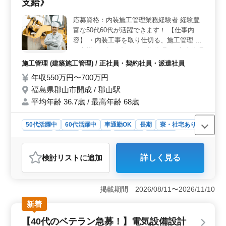
支給》
税務申告書の作成、相続対策など多岐にわたる業務を担
当します。これにより、会計事務所経験を活かしなが
応募資格：内装施工管理業務経験者 経験豊
ら、新たなスキルや知識を身につける絶好の機会が得ら
富な50代60代が活躍できます！ 【仕事内
れます。 ＜勤務地と給与条件の魅力＞ 勤務地は福島
市浜田町で、福島駅からアクセス可能。車通勤も可能で
容】 ・内装工事を取り仕切る、施工管理 ・
通勤手当支給があります。年収は350万～600万円と幅広
お客様との打ち合わせ(工期管理) ・安全管理
く、経験やスキル次第で高収入を目指せる点も魅力で
◎現場スタッフとお客様で、綿密なコミュニ
施工管理 (建築施工管理) / 正社員・契約社員・派遣社員
す。
ケーションを取りながら、ひとつのものを作
年収550万円〜700万円
り出していく、やりがいのあるお仕事です。
福島県郡山市開成 / 郡山駅
平均年齢 36.7歳 / 最高年齢 68歳
50代活躍中
60代活躍中
車通勤OK
長期
寮・社宅あり
男性歓迎
正社員
契約社員
派遣社員
施工管理
おすすめポイント
検討リスト
に追加
詳しく見る
＜経験者が活躍できる環境＞ 内装工事の現場管理経験
を持つ50代や60代が活躍できる職場です。豊富な経験を
活かし、責任ある仕事に取り組める環境が整っていま
掲載期間 2026/08/11〜2026/11/10
す。 ＜やりがいのあるコミュニケーション＞ 現場
スタッフとお客様との綿密なコミュニケーションを重視
新着
し、ひとつのものを作り出すやりがいのある仕事で
【40代のベテラン急募！】電気設備設計
す。 ＜安定した給与と福利厚生＞ 年収550〜700万