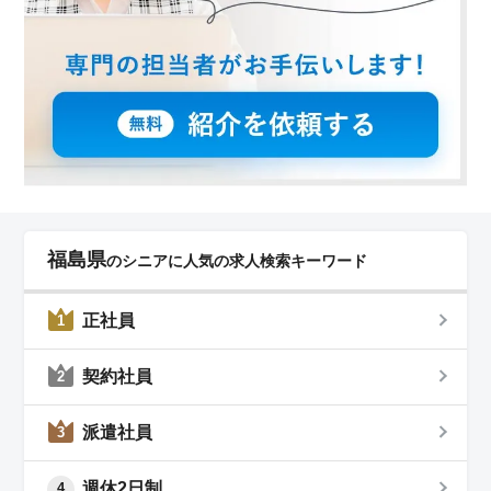
福島県
のシニアに人気の求人検索キーワード
正社員
1
契約社員
2
派遣社員
3
週休2日制
4