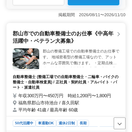
＜幅広い年代が活躍する職場＞ 10代から70代までの幅
広い年齢層が活躍できる環境です。経験豊富な方や業界
経験者を歓迎し、スキルや技術を共有しながら安心して
掲載期間 2026/08/11〜2026/11/10
仕事を進められます。 ＜土木工事の一貫した管理
＞ 工事の計画から現場での打ち合わせ、スケジュール
管理まで一貫した施工管理を担当します。経験を活か
郡山市での自動車整備士のお仕事《中高年
し、土木工事の施工管理に携われます。 ＜安定した
給与と福利厚生＞ 年収400〜600万円という安定した給
活躍中・ベテラン大募集》
与水準があります。通勤手当や健康保険・厚生年金など
の福利厚生も充実しています。
郡山の整備工場での自動車整備士のお仕事で
す。 地域密着型の整備工場なので、アット
ホームな雰囲気で働けます。 ・定期点検整
備、納車整備、車検対応 ・部品の交換・取
り付け・補修 ・トラブルシューティング時
自動車整備士 (整備工場での自動車整備士・二輪車・バイクの
の整備業務全般 ・お客さんの見積もり対応
整備士・自動車検査員) / 正社員・契約社員・アルバイト・パ
・フロント業務一部あり ・カーナビ・ETC
ート・派遣社員
の設置 ・オーディオ・ナビ等の取付け ＊50
年収300万円〜450万円 時給1,200円〜1,800円
歳以上も活躍中 ＊今までの経験を活かして
福島県郡山市待池台 / 喜久田駅
ください
平均年齢 41歳 / 最高年齢 60歳
50代活躍中
車通勤OK
週休2日制
長期
残業なし・少なめ
男性歓迎
正社員
契約社員
派遣社員