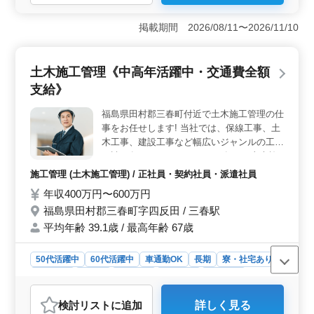
＜経験者優遇＞ 訪問看護経験者を積極採用し、その豊
富な知識と経験を活かしたサービス提供に注力していま
掲載期間 2026/08/11〜2026/11/10
す。経験豊富な看護師がチームに加わることで、安心感
と信頼性の高いケアが提供できることを目指していま
す。 ＜残業少なめ＞ 残業が少ない働きやすい環境
土木施工管理《中高年活躍中・交通費全額
です。看護師の健康とプライベートの充実を大切にし、
支給》
業務負担の適正化を図っています。安定した勤務体制
で、ストレスなく業務に集中できる環境を提供していま
福島県田村郡三春町付近で土木施工管理の仕
す。 ＜シニア層活躍＞ シニア層や女性が積極的に
事をお任せします! 当社では、保線工事、土
活躍できる職場です。経験やスキルを重視し、年齢に関
係なく活躍できる環境を整えています。最近では60代の
木工事、建設工事など幅広いジャンルの工事
新入社員も採用し、多様な世代が協力して業務に取り組
を請け負っています。 これら各種の土木施
んでいます。
工の管理をしていただける方を歓迎します。
施工管理 (土木施工管理) / 正社員・契約社員・派遣社員
経験豊富な60代・70代の方、また業界の経
年収400万円〜600万円
験者大歓迎です。 〈仕事内容〉 工事の計画
福島県田村郡三春町字四反田 / 三春駅
を立てる段階から工事現場での打ち合わせ、
スケジュールの管理などをお任せします。
平均年齢 39.1歳 / 最高年齢 67歳
一貫した管理をしていただきます。 〈特
徴〉 ・10代から70代まで、年齢を問わず活
50代活躍中
60代活躍中
車通勤OK
長期
寮・社宅あり
躍できる職場です。 ・スキルや技術を社内
女性歓迎
正社員
契約社員
派遣社員
施工管理
で共有する制度が整っており、スタッフ間で
互いにサポートしながら安心して仕事を進め
おすすめポイント
検討リスト
に追加
詳しく見る
ることができます。