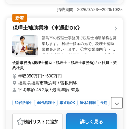
業務を担当する求人です。電気設備の設計を専門に行
い、主に大型施設や病院などの案件を担当します。新築
掲載期間 2026/07/26〜2026/10/25
プロジェクトが7割、改修が3割となっています。 ＜
勤務内容＞ クライアント打ち合わせ、基本設計図から
新着
実施設計図までの作成、協力メーカーとの連携、案件に
税理士補助業務《車通勤OK》
よる責務業務があります。案件の主担当として、プロジ
ェクト全体を一貫して担当します。 ＜勤務条件と福
福島市の税理士事務所で税理士補助業務を募
利厚生＞ 週休二日制で土日祝が休みです。就業時間は
集します。 税理士指示の元で、税理士補助
9:00〜18:00のうち8時間で、1時間の休憩があります。年
業務をお願いします。 ◯主な業務内容 ・税
収は能力・資格により400〜700万円で、通勤手当が支給
理士補助業務 ・巡回監査業務 ・各種申告書
され、健康保険・厚生年金・雇用保険・労災保険が提供
の作成 ・記帳代行 ・顧問先への経営指導等
されます。
会計事務所 (税理士補助・税理士・税理士事務所) / 正社員・契
※年間休日125日以上 ※賞与あり ※車通勤
約社員
可 現在50歳以上も活躍している企業です。
年収350万円〜600万円
ぜひ今までの経験を活かして頂ける方のご応
福島県福島市新浜町 / 曽根田駅
募お待ちしております。
平均年齢 45.2歳 / 最高年齢 60歳
50代活躍中
60代活躍中
車通勤OK
週休2日制
長期
残業なし・少なめ
女性歓迎
正社員
契約社員
会計事務所
検討リスト
に追加
詳しく見る
おすすめポイント