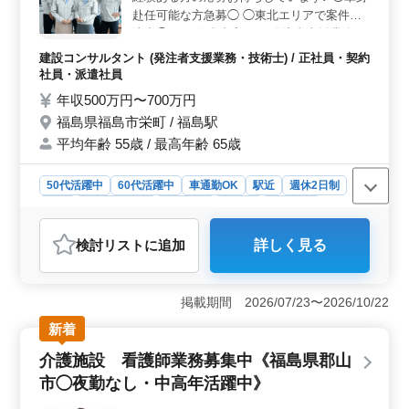
安心して働くことができます。さらに、年2回の賞与や時
赴任可能な方急募◯ ◯東北エリアで案件受
間外労働の手当もしっかりと支給され、働きがいを感じ
注中◯ 〜お仕事内容〜 ・発注者支援業務(工
られる環境です。
事監督支援業務) ・工事管理(品質・工程・安
建設コンサルタント (発注者支援業務・技術士) / 正社員・契約
全)、施工計画、積算、設計変更 ・図面の作
社員・派遣社員
製、修正 ・現場での打ち合わせ、CAD操作
年収500万円〜700万円
あり ・資料作成業務 等 ＊週休2日制 ＊単身
福島県福島市栄町 / 福島駅
用宿舎完備 ＊50代、60代歓迎 50代以上で土
平均年齢 55歳 / 最高年齢 65歳
木施工管理業務経験者の方、お気軽にお問い
合わせ下さい♪ ＼皆様のご応募お待ちしてお
ります／
50代活躍中
60代活躍中
車通勤OK
駅近
週休2日制
長期
寮・社宅あり
女性歓迎
正社員
契約社員
派遣社員
建設コンサルタント
検討リスト
に追加
詳しく見る
おすすめポイント
＜安定した勤務環境＞ 福島県福島市栄町に位置する建
設コンサル企業が、発注者支援業務に精通した方を積極
掲載期間 2026/07/23〜2026/10/22
募集しています。福島駅に近く、車通勤も可能で、週休2
新着
日制の土日休みが嬉しいポイントです。地域に根ざした
安定した勤務環境で、キャリアを築きたい方に最適な求
介護施設 看護師業務募集中《福島県郡山
人です。 ＜経験・資格に対するサポート＞ 1級土木
市◯夜勤なし・中高年活躍中》
施工管理技士や技術士の資格をお持ちでない方でも歓迎
します。6年以上の土木施工管理業務経験や発注者支援業