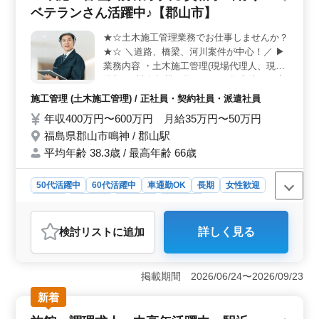
用・労災・健康・厚生などの面で安心して働けます。福
ベテランさん活躍中♪【郡山市】
島県内での就業なので、地域に根ざした働き方が可能で
す。ワークライフバランスを重視して働くことができま
★☆土木施工管理業務でお仕事しませんか？
す。 ＜活躍環境＞ アットホームな事務所での勤
★☆ ＼道路、橋梁、河川案件が中心！／ ▶
務。男性7：女性3という男女比率で、女性も積極的に活
業務内容 ・土木施工管理(現場代理人、現場
躍中です。土日祝お休みや有給休暇など、ワークライフ
監督) ・請負規模：数百万円〜数十億円程度
バランスを大切にする職場です。長期的に安定して働け
・施工管理、積算、書類作成、施工図修正程
施工管理 (土木施工管理) / 正社員・契約社員・派遣社員
る環境が整っています。
度 等 ・発注者との打ち合わせ、近隣住民対
年収400万円〜600万円 月給35万円〜50万円
応、社内会議 等 ▶備考 ・車通勤可能 ・交
福島県郡山市鳴神 / 郡山駅
通費：全額支給 ・資格手当支給あり 2級土
木施工管理技士以上、歓迎企業です！ 土木
平均年齢 38.3歳 / 最高年齢 66歳
施工管理業務でお探しの方、ぜひお問い合わ
せください♪
50代活躍中
60代活躍中
車通勤OK
長期
女性歓迎
正社員
契約社員
派遣社員
施工管理
おすすめポイント
検討リスト
に追加
詳しく見る
＜施設の魅力＞ 郡山市に位置する建設業での土木施工
管理人募集です。道路や橋梁、河川案件を中心に、幅広
い土木施工管理業務に携わることができます。複数の規
掲載期間 2026/06/24〜2026/09/23
模のプロジェクトに関わりながら、経験を活かしてキャ
リアを発展させることができる職場です。 ＜働きや
新着
すさ＞ 週5〜6日の勤務体制で、月給35万円から50万円