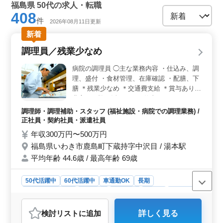
福島県 50代の求人・転職
408
件
2026年08月11日更新
新着
調理員／残業少なめ
病院の調理員 ◯主な業務内容 ・仕込み、調
理、盛付 ・食材管理、在庫確認 ・配膳、下
膳 ＊残業少なめ ＊交通費支給 ＊賞与あり
豊富な経験を活かせるお仕事です！ キャリ
アを再び活かして活躍してみませんか？
調理師・調理補助・スタッフ (福祉施設・病院での調理業務) /
正社員・契約社員・派遣社員
年収300万円〜500万円
福島県いわき市鹿島町下蔵持字中沢目 / 湯本駅
平均年齢 44.6歳 / 最高年齢 69歳
50代活躍中
60代活躍中
車通勤OK
長期
残業なし・少なめ
女性歓迎
男性歓迎
正社員
契約社員
派遣社員
調理師・調理補助・スタッフ
検討リスト
に追加
詳しく見る
おすすめポイント