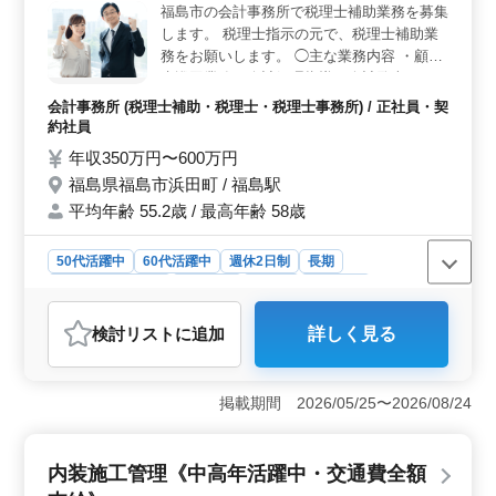
福島市の会計事務所で税理士補助業務を募集
り、通勤にかかる負担が少ないのも魅力の一つで
します。 税理士指示の元で、税理士補助業
す。 ＜専門スキルの活用＞ 5年以上の看護師実務経
務をお願いします。 ◯主な業務内容 ・顧問
験が必要で、ベッドメイキング、配薬準備、バイタルチ
先巡回業務（会計処理指導、会計監査） ・
ェックなどの看護の専門性を活かした業務が多岐にわた
法人及び個人の税務会計業務 ・各種税務申
ります。
会計事務所 (税理士補助・税理士・税理士事務所) / 正社員・契
告書類の作成及び税務相談業務 ・会社設
約社員
立、事業承継等のサポート ・相続対策～相
年収350万円〜600万円
続税申告業務 ※完全週休二日制 ※賞与あり
福島県福島市浜田町 / 福島駅
※50代活躍中 現在50歳以上も活躍している
平均年齢 55.2歳 / 最高年齢 58歳
企業です。 ぜひ今までの経験を活かして頂
ける方のご応募お待ちしております。
50代活躍中
60代活躍中
週休2日制
長期
残業なし・少なめ
女性歓迎
正社員
契約社員
会計事務所
検討リスト
に追加
詳しく見る
おすすめポイント
＜働きやすさと安定性＞ この求人は完全週休二日制で
土日祝休み、残業がないため、プライベートとの両立が
掲載期間 2026/05/25〜2026/08/24
可能です。また、長期で安定した雇用環境が整ってお
り、50代・60代の方も活躍中で、年齢に関わらずキャリ
アを積むことができます。 ＜充実した業務内容とスキ
内装施工管理《中高年活躍中・交通費全額
ルアップの機会＞ 税理士補助業務では、顧問先巡回や