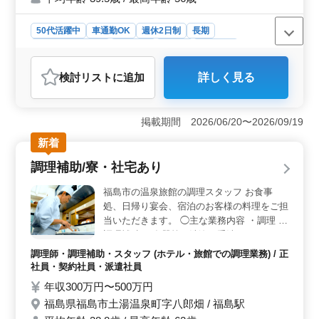
50代活躍中
車通勤OK
週休2日制
長期
残業なし・少なめ
女性歓迎
正社員
契約社員
医療事務・受付
検討リスト
に追加
詳しく見る
おすすめポイント
＜働きやすい環境＞ 福島市のクリニックで、アットホ
ームで働きやすい環境が整っています。シニア世代も活
掲載期間 2026/06/20〜2026/09/19
躍中で、誰でも長期間安心して勤務できる職場です。残
新着
業がなく、シフト制なので、プライベートも大切にしな
がら働けます。 ＜福利厚生と待遇＞ 年収200万円〜
調理補助/寮・社宅あり
350万円の給与に加え、賞与も支給されます。通勤手当も
実費支給され、車通勤も可能なため、通勤が便利です。
福島市の温泉旅館の調理スタッフ お食事
福利厚生も充実しており、安心して働ける条件が整って
処、日帰り宴会、宿泊のお客様の料理をご担
います。 ＜求められる経験と資格＞ 経験は診療報
当いただきます。 ◯主な業務内容 ・調理 ・
酬請求経験があればOKで、年数は不問です。学歴や資格
調理補助 ・食器等の洗浄（手洗い） ※まか
も特に求められていませんので、経験者なら誰でも応募
ないあり ※寮・社宅あり 料理ジャンルは
可能です。医療事務の経験を活かして新しい職場で活躍
調理師・調理補助・スタッフ (ホテル・旅館での調理業務) / 正
様々。今までの調理経験を活かせます。 今
したい方にぴったりの求人です。
社員・契約社員・派遣社員
までの経験を活かして、厨房で活躍してみま
年収300万円〜500万円
せんか？
福島県福島市土湯温泉町字八郎畑 / 福島駅