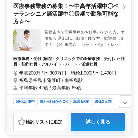
可能です。また、帰省手当も支給されるなど、労働条件
医療事務業務の募集！〜中高年活躍中◯ベ
が整っています。 ＜中高年層の活躍＞ 経験豊富な
中高年層が多く活躍しており、能力や実績に応じて責任
テランシニア層活躍中◯長期で勤務可能な
ある仕事を任せる風土があります。年齢や社歴に関係な
方☆〜
く、実力を重視する企業です。
福島市内で医療事務のお仕事ができる方、大
募集☆ 週3日以上勤務可能な方、歓迎致しま
す！ --お仕事内容-- ・受付 ・会計 ・レセプ
ト作成 ・電子カルテ作成 ・診療補助 ☆シニ
ア層歓迎 ☆資格不問 ☆マイカー通勤可能 年
医療事務・受付 (病院・クリニックでの医療事務・受付) / 正社
齢ではなく、経験重視！ 皆様からのご応募
員・契約社員・アルバイト・パート・派遣社員
おまちしております！！
年収200万円〜300万円 時給1,000円〜1,400円
福島県福島市蓬莱町 / 南福島駅
平均年齢 42歳 / 最高年齢 65歳
50代活躍中
週2〜3日からOK
車通勤OK
週休2日制
長期
残業なし・少なめ
女性歓迎
正社員
契約社員
派遣社員
アルバイト・パート
医療事務・受付
検討リスト
に追加
詳しく見る
おすすめポイント
＜福島メディカルオフィス＞ 福島市蓬莱町で医療事務