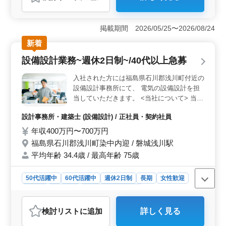
おすすめポイント
＜ワークライフバランスの充実＞ 本求人は「土日祝休
み」と「残業なし」が特徴で、働きやすい環境が整って
掲載期間 2026/05/25〜2026/08/24
います。定時での退社が可能なため、プライベートの時
新着
間をしっかり確保でき、家庭や趣味との両立を目指す方
に最適です。 ＜50代・60代も活躍中の安心感＞ 幅
設備設計業務~週休2日制~/40代以上急募
広い年代が活躍しており、特に50代以上の社員がいる点
が魅力です。経験豊富な方も馴染みやすく、年齢を重ね
入社された方には福島県石川郡浅川町付近の
ても活躍できる職場環境が整っています。再スタートを
設備設計事務所にて、 電気の設備設計を担
考えている方にも適した求人です。 ＜スキルを活か
当していただきます。 <当社について> 当社
せる業務内容＞ 税理士補助として「月次巡回監査」
は、サブコン様や官公庁から、電気、機械設
「決算書作成」など専門性の高い業務を担当でき、会計
設計事務所・建築士 (設備設計) / 正社員・契約社員
備設計を請け負っています。 大型の創業施
事務所での経験をフルに活用できます。さらに、コンサ
設や倉庫、病院などを取り扱っています。
ルティング業務も含まれており、キャリアアップを目指
年収400万円〜700万円
案件比率としては新築7割、改修3割となっ
す方にぴったりです。
福島県石川郡浅川町染中内迎 / 磐城浅川駅
ております。 今回の募集は電気の設備設計
平均年齢 34.4歳 / 最高年齢 75歳
者の方とさせていただきます。 <詳細> ・ク
ライアント様との打ち合わせ ・基本設計図
50代活躍中
60代活躍中
週休2日制
長期
女性歓迎
から実施設計図までの作成 ・協力メーカー
様との打ち合わせ ・責務業務(案件のよりま
正社員
契約社員
設計事務所・建築士
す) 基本的に、案件の主担当として、プロジ
おすすめポイント
ェクト一貫をお任せいたします。
検討リスト
に追加
詳しく見る
＜仕事内容の魅力＞ 福島県石川郡浅川町で、設備設計