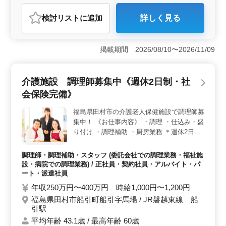
アルバイト・パート
自動車整備士
検討リスト
に追加
詳しく見る
おすすめポイント
＜働きやすさ＞ 郡山市での自動車整備士の求人は、中
高年の方々が活躍しやすい環境が整っています。アット
掲載期間 2026/08/10〜2026/11/09
ホームな雰囲気の整備工場で、地域に密着した働き方が
できます。また、残業がほぼ無く、週休2日制など、働き
やすい条件が整っています。 ＜仕事内容＞ 整備工
介護施設 調理師募集中《週休2日制・社
場での自動車整備士として、定期点検整備や車検対応、
会保険完備》
部品の取り付けや補修など、幅広い業務を担当します。
トラブルシューティングやお客様対応も重要な役割であ
福島県田村市の介護老人保健施設で調理師募
り、経験を活かして技術を提供してください。 ＜給
集中！ 《お仕事内容》 ・調理 ・仕込み・盛
与＆福利厚生＞ 年収300万円〜450万円という安定した
給与水準に加え、実費支給の通勤手当や福利厚生（雇
り付け ・調理補助 ・厨房業務 ＊週休2日制
用・労災・健康・厚生）が整っています。また、アット
＊社会保険完備 ＊車通勤可 ＊交通費実費支
ホームな職場環境であり、長く安心して働ける環境が整
給 ＊50代、60代の採用実績あり ベテランの
調理師・調理補助・スタッフ (委託会社での調理業務・福祉施
っています。
経験を活かした美味しい食事で、 入所者様
設・病院での調理業務) / 正社員・契約社員・アルバイト・パ
の健康と笑顔を支えていきませんか？ ブラ
ート・派遣社員
ンク有でもご応募可能。せひお問い合わせ
年収250万円〜400万円 時給1,000円〜1,200円
を！
福島県田村市船引町船引字馬場 / JR磐越東線 船
引駅
平均年齢 43.1歳 / 最高年齢 60歳