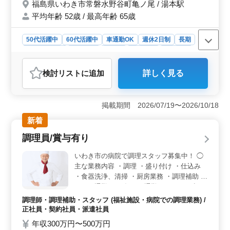
福島県いわき市常磐水野谷町亀ノ尾 / 湯本駅
り ・資料作成業務 等 ＊備考＊ 単身赴任宿
平均年齢 52歳 / 最高年齢 65歳
舎完備・週休2日制・社会保険完備 1級土木
施工管理技士資格必須になります！ お気軽
にご相談ください☆
50代活躍中
60代活躍中
車通勤OK
週休2日制
長期
寮・社宅あり
女性歓迎
正社員
契約社員
派遣社員
建設コンサルタント
検討リスト
に追加
詳しく見る
おすすめポイント
＜仕事内容＞ 福島県いわき市で、発注者支援業務の募
集です。東北エリア全域の案件があります。道路や橋
掲載期間 2026/07/19〜2026/10/18
梁、河川、ダムなどのプロジェクトに関わります。現場
新着
での打ち合わせからCAD操作まで、幅広い業務に携われ
ます。 ＜働きやすさ＞ 中高年の方も活躍中。週休2
調理員/賞与有り
日制で、無料駐車場完備。単身赴任用の宿舎もあり、安
心して働けます。必要な資格や経験がある方は、ぜひご
いわき市の病院で調理スタッフ募集中！ ◯
相談ください。 ＜給与・福利厚生＞ 年収は500万
主な業務内容 ・調理 ・盛り付け ・仕込み
円〜700万円。通勤手当は全額支給され、福利厚生も整っ
・食器洗浄、清掃 ・厨房業務 ・調理補助 マ
ています。土日祝や長期休暇など、メリハリをつけた働
イカー通勤OK。毎日の通勤ストレスも少な
き方ができます。月20時間程度の時間外労働も予想され
く済みます。 ＊賞与あり ＊昇給制度あり ＊
ますが、バランスよく働けます。
調理師・調理補助・スタッフ (福祉施設・病院での調理業務) /
車通勤OK ＊50歳以上活躍中 ＊60歳以上活
正社員・契約社員・派遣社員
躍中 ＊駅チカ
年収300万円〜500万円