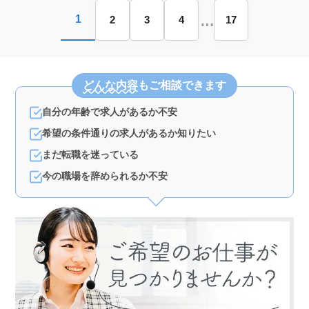
…
1
2
3
4
17
どんな内容
もご相談できます
自分の年齢で求人があるか不安
希望の条件通りの求人があるか知りたい
まだ転職を迷っている
今の職場を辞められるか不安