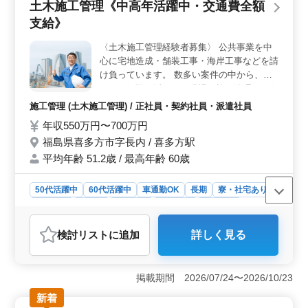
土木施工管理《中高年活躍中・交通費全額
す。通勤手当も支給があります。 ＜働きやすい環境
支給》
＞ 週休2日制で、社会保険完備、時間外労働は月20時間
程度と、働きやすい環境が整っております。また、勤務
〈土木施工管理経験者募集〉 公共事業を中
時間は相談に応じて調整可能です。
心に宅地造成・舗装工事・海岸工事などを請
け負っています。 数多い案件の中から、あ
なたの経験を活かせる現場で施工管理をお任
せいたします。 〈仕事内容〉 ・現場管理 ・
施工管理 (土木施工管理) / 正社員・契約社員・派遣社員
職人手配 ・工程管理等 ・土木施工管理全般
年収550万円〜700万円
業務(品質、安全、原価管理) WordやCADの
福島県喜多方市字長内 / 喜多方駅
スキルをお持ちの方は、 パソコンを使用す
る業務もお任せします。 〈特徴〉 ・宿舎あ
平均年齢 51.2歳 / 最高年齢 60歳
り ・車両支給 ・1～2ヶ月に一回程度の帰省
手当てを支給 ※弊社のお取り扱い案件は、
50代活躍中
60代活躍中
車通勤OK
長期
寮・社宅あり
除染案件ではありません。
女性歓迎
正社員
契約社員
派遣社員
施工管理
おすすめポイント
検討リスト
に追加
詳しく見る
＜多彩な業務内容＞ 宅地造成や舗装工事、海岸工事な
ど様々なプロジェクトに携わります。現場管理から職人
手配、工程管理まで幅広い業務に挑戦可能です。Wordや
掲載期間 2026/07/24〜2026/10/23
CADのスキルを活かした業務も期待されます。 ＜働
きやすい環境＞ 寮や社宅が用意されており、車通勤も
新着