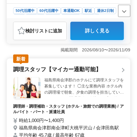
50代活躍中
60代活躍中
車通勤OK
駅近
週休2日制
長期
女性歓迎
正社員
契約社員
派遣社員
アルバイト・パート
調理師・調理補助・スタッフ
検討リスト
に追加
詳しく見る
おすすめポイント
＜働きやすい環境＞ 週休2日制でプライベートも充実可
能。社会保険完備で安心の福利厚生が整っております。
掲載期間 2026/08/10〜2026/11/09
車通勤OKでアクセスも良好です。 ＜幅広い年齢層が
新着
活躍中＞ 50代、60代の採用実績あり。経験豊富な方は
もちろん、ブランクがある方も歓迎しています。 ＜
調理スタッフ【マイカー通勤可能】
やりがいのある仕事＞ ベテランの経験を活かし、美味
しい食事で入所者様の健康と笑顔を支えるやりがいある
福島県南会津郡のホテルにて調理スタッフを
お仕事です。
募集しています！ ◯主な業務内容 ホテル内
の調理場で朝食、夕食の調理を担当していた
だきます。 ・調理業務（仕込み・盛り付け
等含む） ・食器洗浄、清掃 ・厨房業務 等
調理師・調理補助・スタッフ (ホテル・旅館での調理業務) / ア
地域色豊かな料理のこの場でしかできない食
ルバイト・パート・派遣社員
の魅力でお客様をおもてなししてみません
時給1,000円〜1,400円
か？ ※マイカー通勤可能 ※就業時間によ
福島県南会津郡南会津町大桃平沢山 / 会津田島駅
り、年次有給休暇・労働保険等が変わる場合
平均年齢 45.7歳 / 最高年齢 67歳
がありますが関係法令の通りとなります。