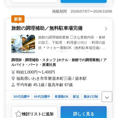
＜経験を活かせる病院での調理業務＞ 仕込みや調理、
盛付、食材管理や在庫確認、配膳・下膳まで担当しま
掲載期間 2026/07/07〜2026/10/06
す。調理経験を活かし、即戦力として活躍できま
新着
す。 ＜残業少なめで働きやすい勤務環境＞ 残業は
月10時間程度と少なめで、無理のない勤務が可能です。
旅館の調理補助／無料駐車場完備
体力面に配慮しながら、日々の業務に無理なく取り組め
ます。 ＜車通勤OK＆待遇が整った環境＞ マイカー
旅館の調理補助業務 ◯主な業務内容 ・食材
通勤が可能で通いやすい立地です。交通費支給や賞与な
の加工、下処理 ・料理盛り付け ・料理の提
どの待遇も整っており、安心して長く働ける環境です。
供 ＊マイカー通勤OK（無料駐車場完備）
＊駅チカ ＊交通費支給 ＊完全週休2日シフ
ト制 ＊食事補助制度あり これまでの経験を
調理師・調理補助・スタッフ (ホテル・旅館での調理業務) / ア
存分に発揮できる職場です！ 新しい環境に
ルバイト・パート・派遣社員
チャレンジしてみませんか？
時給1,000円〜1,400円
福島県いわき市常磐湯本町三函 / 湯本駅
平均年齢 45.1歳 / 最高年齢 67歳
50代活躍中
60代活躍中
車通勤OK
駅近
週休2日制
長期
残業なし・少なめ
女性歓迎
男性歓迎
派遣社員
アルバイト・パート
調理師・調理補助・スタッフ
検討リスト
に追加
詳しく見る
おすすめポイント