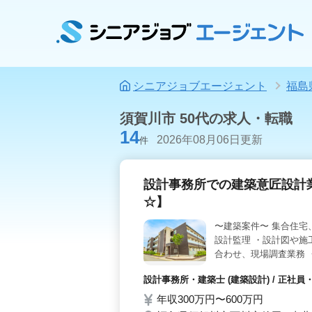
シニアジョブエージェント
福島
須賀川市 50代の求人・転職
14
2026年08月06日更新
件
設計事務所での建築意匠設計
☆】
〜建築案件〜 集合住宅
設計監理 ・設計図や施
合わせ、現場調査業務 ・
給 ・車通勤可能 ◯1
設計事務所・建築士 (建築設計) / 正社員
も経験のある方募集して
年収300万円〜600万円