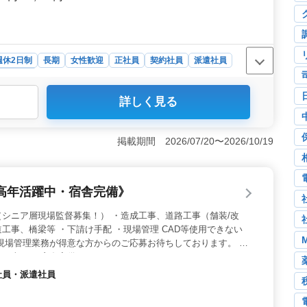
週休2日制
長期
女性歓迎
正社員
契約社員
派遣社員
スタッフ
詳しく見る
方を募集しています。中高年の方も活躍中で、年齢関係な
る環境です。 ＜車通勤OK＞ 店舗は車通勤が可能で
く働けます。 ＜働きやすい環境＞ 週休2日制など、
掲載期間 2026/07/20〜2026/10/19
ベートとの両立もしやすい環境です。
高年活躍中・宿舎完備》
シニア層現場監督募集！） ・造成工事、道路工事（舗装/改
工事、橋梁等 ・下請け手配 ・現場管理 CAD等使用できない
現場管理業務が得意な方からのご応募お待ちしております。 ＊
Ｔ車） ＊宿舎完備
約社員・派遣社員