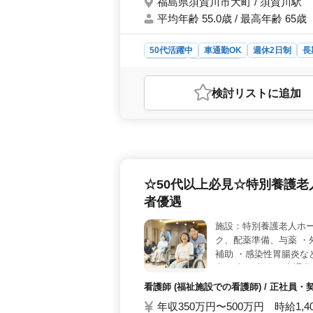
福島県須賀川市大町 / 須賀川駅
平均年齢 55.0歳 / 最高年齢 65歳
50代活躍中
車通勤OK
週休2日制
長
派遣社員
会計事務所
おすすめポイント
検討リスト
に追加
＜ベテラン歓迎＞ 税理士法人での会
カー通勤OKで、交通費も支給されて
与計算などの業務に経験を活かしてご
験者も歓迎しています。 ＜働きやす
支給され福利厚生も充実しており、雇
で、土日祝はお休みです。残業は少
☆50代以上必見☆特別養護老
貢献＞ 福島県須賀川市で地域密着の
地元企業の発展を支えています。禁煙
者優遇
の方々が経験を活かし、地域社会に貢
施設：特別養護老人ホー
ク、配薬準備、与薬 ・
補助 ・感染性胃腸炎な
考 ・制服支給 ・交通
有者で男女不問で看護
看護師 (福祉施設での看護師) / 正社員
ださい 現在就業中で転
年収350万円〜500万円 時給1,4