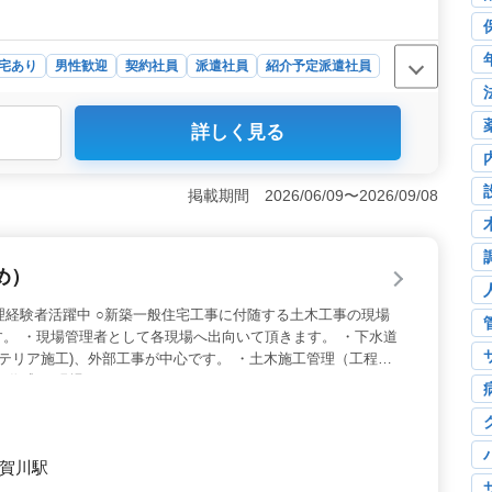
宅あり
男性歓迎
契約社員
派遣社員
紹介予定派遣社員
詳しく見る
躍の場を提供いたします。年収500万円〜700万円と安
な雇用形態＞ 契約社員、派遣社員、紹介予定派遣社員
。長期勤務や寮・社宅も完備しています。 ＜豊富な業務
掲載期間 2026/06/09〜2026/09/08
験者を歓迎しています。工程管理や安全管理など、幅広い
め）
管理経験者活躍中 ○新築一般住宅工事に付随する土木工事の現場
。 ・現場管理者として各現場へ出向いて頂きます。 ・下水道
ステリア施工)、外部工事が中心です。 ・土木施工管理（工程、
の作成 ・現場のとりまとめ
須賀川駅