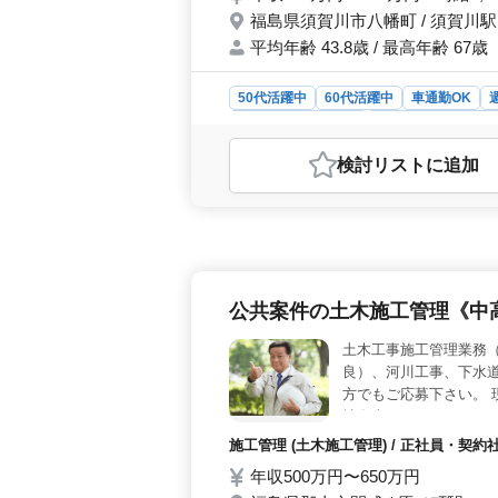
福島県須賀川市八幡町 / 須賀川駅
平均年齢 43.8歳 / 最高年齢 67歳
50代活躍中
60代活躍中
車通勤OK
アルバイト・パート
調理師・調理補助・
おすすめポイント
検討リスト
に追加
＜経験者歓迎＞ 調理経験3年以上の
く培ってきたスキルを発揮し活躍でき
す。通勤の負担を軽減し、ストレスな
働きやすい条件が揃い、仕事とプライ
公共案件の土木施工管理《中
土木工事施工管理業務（
良）、河川工事、下水道
方でもご応募下さい。 
社有車：バン（ＭＴ・Ａ
施工管理 (土木施工管理) / 正社員・契
年収500万円〜650万円