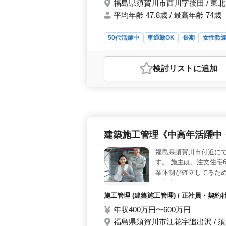
福島県須賀川市西川字後田 / 東
平均年齢 47.8歳 / 最高年齢 74歳
50代活躍中
車通勤OK
長期
女性歓
おすすめポイント
＜建築意匠設計業務のベテラン経験者
検討リスト
に追加
は、経験豊富なベテランが活躍してい
広い建築案件に携わることができます
ど、多岐にわたる業務を担当します。
ます。設計プロセスのすべてに携わり
ョンを提供します。 ＜福利厚生と
生が提供されています。また、車通勤
建築施工管理《中高年活躍中
した働き方ができる環境です。
福島県須賀川市付近に
す。 施主は、注文住宅
業体制が確立してるた
に集中していただけます
配、予算管理など。 担当
施工管理 (建築施工管理) / 正社員・契
中心に、工期4か月程度
年収400万円〜600万円
日制、基本的に土日出社
福島県須賀川市江花字追出沢 / 