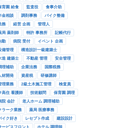
保育園 給食
監査役
食事介助
年金相談
調剤事務
バイク整備
法務
経営 企画
管理人
薬局 薬剤師
特許 事務所
記帳代行
内勤
病院 受付
イベント 企画
設備管理
構造設計一級建築士
木造 建築士
不動産 管理
安全管理
調理補助
企業法務
国際税務
人材開発
資産税
研修講師
管理業務
2級土木施工管理
検査員
サ高住 看護師
技術顧問
保育園 調理
病院 会計
老人ホーム 調理補助
クラーク業務
薬局 医療事務
バイク好き
レセプト作成
建設設計
サービスフロント
ホテル 調理師