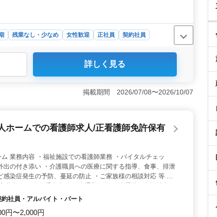
期
残業なし・少なめ
女性歓迎
正社員
契約社員
詳しく見る
計業務募集中です。ベテラン経験者歓迎しています！マイ
います。福島県須賀川市にある事務所で、法人申告書、給
活躍いただけます。税理士試験受験者や公認会計士試験受
掲載期間 2026/07/08〜2026/10/07
さ抜群＞ 年収320万〜450万円です。通勤手当は全額
用・労災・健康・厚生をサポートしています。週休2日制
なめで、有給休暇もしっかり取得できます。 ＜地域への
人ホームでの看護師求人/正看護師免許保有
税理士法人です。会計税務コンサルタント事業を通じて、
のオフィスで、男女比率は男性3：女性7です。シニア世代
献できる素晴らしい環境です。
ム 業務内容 ・福祉施設での看護師業務 ・バイタルチェッ
外出の付き添い ・介護職員への医療に関する指導、食事、排泄
ど感染症発生の予防、蔓延の防止 ・ご家族様の相談対応 等 備
費実費支給 ・資格手当支給 ・車通勤可能 ☆准看護師資格以上保
師経験者急募 ☆福祉施設未経験者で興味ある方お問い合わせく
・契約社員・アルバイト・パート
職検討中の方ご応募お待ちしております！！
00円〜2,000円