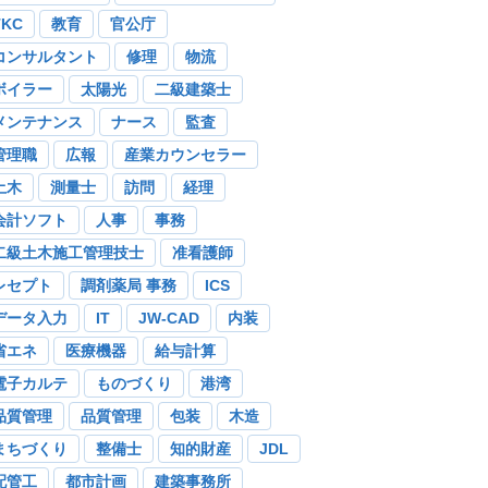
TKC
教育
官公庁
コンサルタント
修理
物流
ボイラー
太陽光
二級建築士
メンテナンス
ナース
監査
管理職
広報
産業カウンセラー
土木
測量士
訪問
経理
会計ソフト
人事
事務
二級土木施工管理技士
准看護師
レセプト
調剤薬局 事務
ICS
データ入力
IT
JW-CAD
内装
省エネ
医療機器
給与計算
電子カルテ
ものづくり
港湾
品質管理
品質管理
包装
木造
まちづくり
整備士
知的財産
JDL
配管工
都市計画
建築事務所