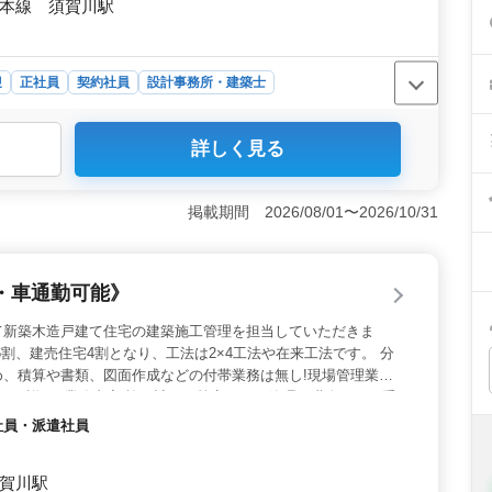
北本線 須賀川駅
迎
正社員
契約社員
設計事務所・建築士
が活躍＞ 福島県須賀川市に位置する建築設計事務所で
詳しく見る
ます。集合住宅から店舗、工場、学校、公営住宅など、幅
。 ＜業務内容＞ 基本設計や設計監理、CAD操作な
また、設計図や施工図のチェックや現場調査業務も含まれ
掲載期間 2026/08/01〜2026/10/31
、クライアントのニーズに応えるための最適なソリューシ
備考＞ 作業着や交通費、資格手当など、充実した福利厚
が可能で、通勤の負担を軽減できます。長期にわたり安定
・車通勤可能》
て新築木造戸建て住宅の建築施工管理を担当していただきま
6割、建売住宅4割となり、工法は2×4工法や在来工法です。 分
め、積算や書類、図面作成などの付帯業務は無し!現場管理業務
。 (詳細) 業務内容:施工計画の策定、工程管理、職人さんの手
案件:1人当たり1か月に2～4棟 狭小地の2階建て木造戸建てを
約社員・派遣社員
で施工していただきます。 (特徴) 出張はありません。 週休二
無し。 残業は1日平均2時間程度。 社用車の利用も可能です。
須賀川駅