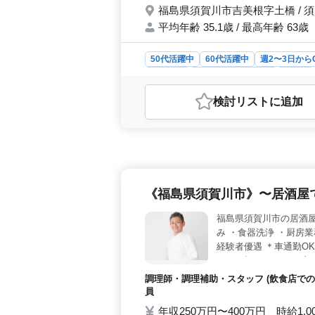
福島県須賀川市吉美根字土橋 / 
平均年齢 35.1歳 / 最高年齢 63歳
50代活躍中
60代活躍中
週2〜3日から
契約社員
アルバイト・パート
看護師
おすすめポイント
検討リスト
に追加
＜50代以上の方におすすめ＞ 経験
での看護師業務に携わりながら豊かな
しませんか。年齢に関係なく、積極
生の充実＞ 制服や交通費の支給、資
備で車通勤も可能です。4週8休の変形
り、働きやすい環境が整っています。
《福島県須賀川市》〜居酒屋
上の方を特に歓迎しています。経験豊
も興味をお持ちの方はお気軽にお問い
福島県須賀川市の居酒屋
い方のご応募をお待ちしています。
み ・食器洗浄 ・厨房業
経験者優遇 ＊車通勤O
か？ ブランクのある方
調理師・調理補助・スタッフ (飲食店での
員
年収250万円〜400万円 時給1,0