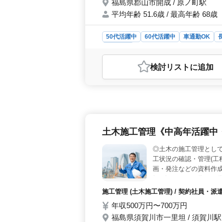
福島県郡山市開成 / 原ノ町駅
平均年齢 51.6歳 / 最高年齢 68歳
50代活躍中
60代活躍中
車通勤OK
施工管理
おすすめポイント
検討リスト
に追加
＜宿舎完備の土木施工管理＞ 福島県
適したシニア層向けの現場監督募集中
に携わります。CADの使用ができな
500万円から650万円で、通勤手当
や共済にも加入可能です。安定した経
務で土曜は隔週で出勤です。就業時間は8
土木施工管理《中高年活躍中
つ安定した働き方が可能です。GW、
応募ください。
◎土木の施工管理として
工状況の確認・管理(工程
画・発注などの資料作成
級/2級)など *50代、
施工管理 (土木施工管理) / 契約社員・
年収500万円〜700万円
福島県須賀川市一里坦 / 須賀川駅