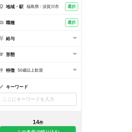
地域・駅
選択
福島県
/
須賀川市
職種
選択
給与
形態
特徴
50歳以上歓迎
キーワード
14
件