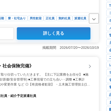
長期
寮・社宅あり
男性歓迎
正社員
契約社員
派遣社員
詳しく見る
郡山市での土木工事施工管理の求人です。中高年の方にも
です。造成工事や道路工事、河川工事など様々な公共案件
くても歓迎しています。 ＜安心の福利厚生＞ 年収は
掲載期間 2026/07/20〜2026/10/19
は全額支給されます。福利厚生も充実しており、退職金制度
済面が期待できます。 ＜柔軟な働き方＞ 週5〜6日勤
:00〜17:00で月平均での残業は20時間程度と、柔軟か
・社会保険完備》
年末年始、お盆休みもしっかり取得できます。お気軽にご
取り仕切っていただきます。 【主に下記業務をお任せ】 ■施
/原価/安全管理等) ■工事現場での立ち合い・調整 ■工事計
や変更作業 など ◎【有資格者歓迎】 ・土木施工管理技士(1
60代の経験者歓迎です。
派遣社員・紹介予定派遣社員