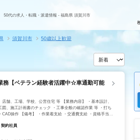
50代の求人・転職・派遣情報 - 福島県 須賀川市
県
須賀川市
50歳以上歓迎
業務【ベテラン経験者活躍中☆車通勤可能
、店舗、工場、学校、公営住宅 等 【業務内容】 ・基本設計、
工図、施工計画書のチェック ・工事全般の確認作業 等 ・打ち
CAD操作 【備考】 ・作業着支給 ・交通費支給 ・資格手当支
級建築士の方条件面優遇致します♪ ◯女性の方も歓迎 ◯年齢より
・契約社員
おります ◯お気軽にお問い合わせください♪