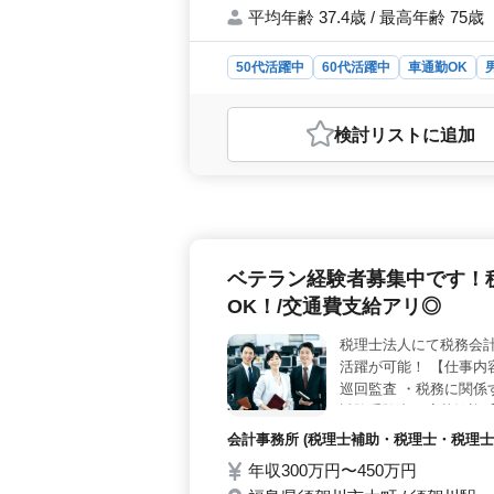
平均年齢 37.4歳 / 最高年齢 75歳
50代活躍中
60代活躍中
車通勤OK
おすすめポイント
＜仕事内容の魅力＞ 福島県須賀川市
検討リスト
に追加
文住宅6割、建売り住宅4割で、積算
す。 ＜働きやすさ＞ 出張なし、週
程度です。社用車利用可能で、休日
生と勤務条件＞ 週5日勤務で、土日祝が
間の休憩があります。年収は能力・資格
す。
ベテラン経験者募集中です！
OK！/交通費支給アリ◎
税理士法人にて税務会
活躍が可能！ 【仕事内
巡回監査 ・税務に関係
試験受験者の応募歓迎 
軽にお問い合わせくださ
会計事務所 (税理士補助・税理士・税理士
年収300万円〜450万円