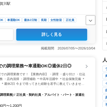
須賀川駅
OK
車通勤OK
週休2日制
長期
女性歓迎
正社員
詳しく見る
豊富な50代以上の看護師を歓迎します。特別養護老人ホーム
経験を活かして、地域の高齢者の方々の健康と幸せに貢献
的に活躍していただける環境が整っています。 ＜福利厚
掲載期間 2026/07/05〜2026/10/04
格手当など福利厚生も整っています。さらに無料駐車場完
労働時間制や年間公休数115日といった制度も整ってお
 ＜看護師経験5年以上の方を急募＞ 看護師経験5年以
での調理業務〜車通勤OK◎週休2日◎
富な方々のご応募をお待ちしています。福祉施設未経験で
合わせください。経験を活かし、新たなキャリアを築きた
での調理業務です！ 【業務内容】 ・調理 ・盛り付け ・仕込
務 ・店内清掃 ・調理補助 ＊中高年活躍中 ＊社会保険完備 ＊
K ＊週休2日 今まで培ってきた経験を若手に教えていきません
もご応募可能！まずはお気軽にお問い合わせください。
調理業務) / 正社員・契約社員・アルバイト・パート・派遣社
00円〜1,200円