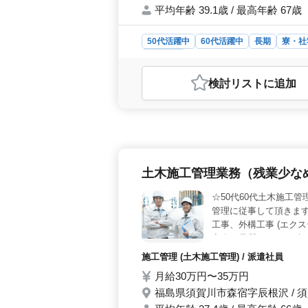
平均年齢 39.1歳 / 最高年齢 67歳
50代活躍中
60代活躍中
長期
寮・社
施工管理
おすすめポイント
検討リスト
に追加
＜安定した雇用と給与＞ 中高年にも活
定した収入が見込めます。 ＜多彩
と、柔軟な雇用形態を選択できます
経験を活かせる＞ 土木施工管理の経
業務を担当し、スキルを磨けます。
土木施工管理業務（残業少な
☆50代60代土木施工
管理に従事して頂きます
工事、外構工事 (エク
安全、品質） ・工程表
施工管理 (土木施工管理) / 派遣社員
月給30万円〜35万円
福島県須賀川市森宿字辰根沢 / 