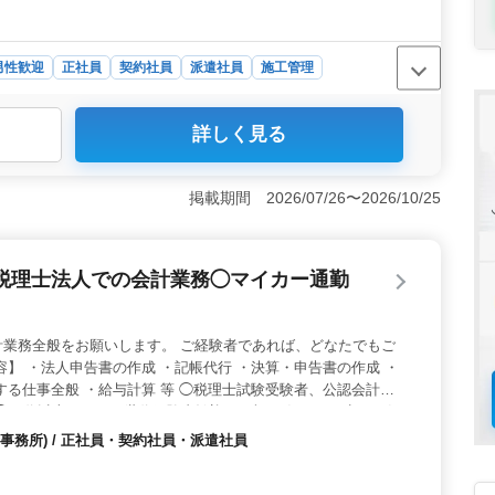
男性歓迎
正社員
契約社員
派遣社員
施工管理
での、木造戸建住宅の施工管理を専門に行う求人です。注
詳しく見る
や書類作成は別部署が担当します。現場管理に集中できま
休二日制で土日出社はありません。平均残業は1日2時間
も確保された柔軟な勤務環境となっています。 ＜福利厚
掲載期間 2026/07/26〜2026/10/25
休みです。就業時間は8:00〜17:00のうち8時間で、1時
により400〜600万円で、通勤手当が全額支給されま
税理士法人での会計業務◯マイカー通勤
計業務全般をお願いします。 ご経験者であれば、どなたでもご
容】 ・法人申告書の作成 ・記帳代行 ・決算・申告書の作成 ・
する仕事全般 ・給与計算 等 ◯税理士試験受験者、公認会計士
◯50代以上のシニア世代経験者歓迎 まずはお気になる点、お気
い。 皆様のご応募、お待ちしております！
事務所) / 正社員・契約社員・派遣社員