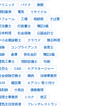
クリニック
バイク
旅館
調剤薬局
電気
リサイクル
リフォーム
工場
相続税
そば屋
司法書士
行政書士
簿記3級
日本料理
社会保険
公認会計士
中小企業診断士
クラウド
懐石料理
保険
コンプライアンス
保育士
相続
倉庫
弥生会計
簿記2級
電気工事士
消防設備士
印刷
社労士
CAD
ケアマネージャー
社会保険労務士
精肉
法律事務所
MJS
建設業
エアコン 取り付け
薬剤師
サ高住
債務整理
税理士事務所
ミロク
校正
電気主任技術者
フレンチレストラン