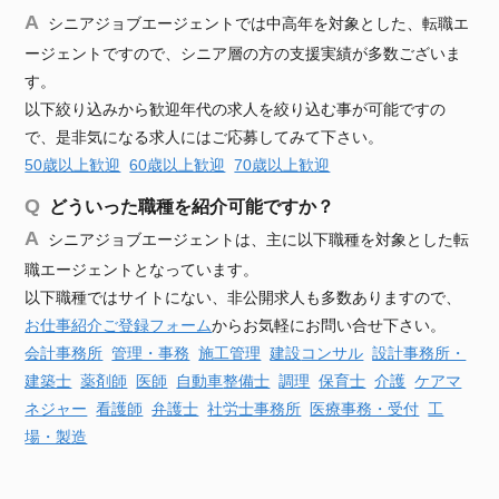
シニアジョブエージェントでは中高年を対象とした、転職エ
ージェントですので、シニア層の方の支援実績が多数ございま
す。
以下絞り込みから歓迎年代の求人を絞り込む事が可能ですの
で、是非気になる求人にはご応募してみて下さい。
50歳以上歓迎
60歳以上歓迎
70歳以上歓迎
どういった職種を紹介可能ですか？
シニアジョブエージェントは、主に以下職種を対象とした転
職エージェントとなっています。
以下職種ではサイトにない、非公開求人も多数ありますので、
お仕事紹介ご登録フォーム
からお気軽にお問い合せ下さい。
会計事務所
管理・事務
施工管理
建設
コンサル
設計事務所・
建築士
薬剤師
医師
自動車
整備士
調理
保育士
介護
ケアマ
ネジャー
看護師
弁護士
社労士事務所
医療事務・受付
工
場・製造