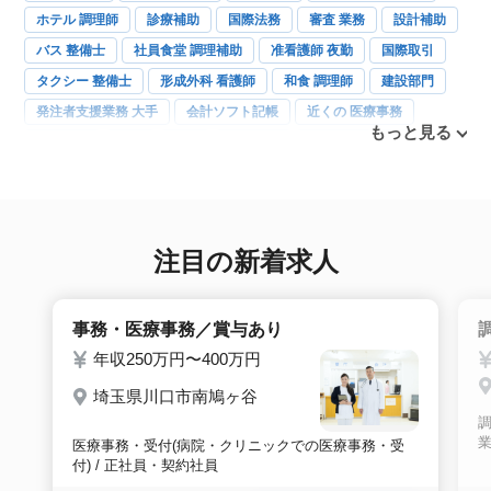
ホテル 調理師
診療補助
国際法務
審査 業務
設計補助
バス 整備士
社員食堂 調理補助
准看護師 夜勤
国際取引
タクシー 整備士
形成外科 看護師
和食 調理師
建設部門
発注者支援業務 大手
会計ソフト記帳
近くの 医療事務
もっと見る
洋食調理
眼科
内科
産婦人科
訪問歯科
障害年金
注目の新着求人
事務・医療事務／賞与あり
年収250万円〜400万円
埼玉県川口市南鳩ヶ谷
業
医療事務・受付(病院・クリニックでの医療事務・受
付) / 正社員・契約社員