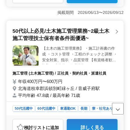
＜完全週休2日制の魅力＞ この求人は、完全週休2日制
が特徴で、安定したワークライフバランスを重視してい
掲載期間 2026/06/13〜2026/09/12
ます。しっかりと休みが取れるため、プライベートの時
間をしっかり確保し、リフレッシュしながら働けま
す。 ＜豊富な調理経験を活かせる職場＞ 和洋中の
50代以上必見/土木施工管理業務~2級土木
調理全般を担当し、海産物を活かしたメニューの企画も
施工管理技士保有者条件面優遇~
行うため、調理師としてのスキルをフルに発揮できる環
境です。経験20年以上の方には優遇条件があるのもポイ
【土木の施工管理業務】 ・施工計画書の作
ントです。 ＜車通勤や住み込みも可能＞ 車通勤が
成 ・コスト管理 ・工程のチェックと調整 ・
可能で、通勤手当が上限なしで支給されるため、遠方か
らでも安心です。また、住み込み対応もあり、生活面で
安全対策、指示 ・品質管理 【有資格者歓
のサポートも整っています。北海道の美しい自然の中で
迎】 ・土木施工管理技士（1級／2級）など
働けるのも魅力的です。
50代、60代の経験者歓迎です。
施工管理 (土木施工管理) / 正社員・契約社員・派遣社員
年収400万円〜600万円
北海道枝幸郡浜頓別町緑ヶ丘 / 音威子府駅
平均年齢 47.8歳 / 最高年齢 71歳
50代活躍中
60代活躍中
車通勤OK
長期
寮・社宅あり
男性歓迎
正社員
契約社員
派遣社員
施工管理
おすすめポイント
検討リスト
に追加
詳しく見る