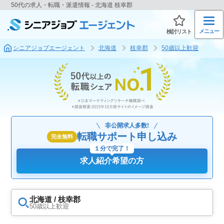
50代の求人・転職・派遣情報 - 北海道 枝幸郡
メニュー
検討リスト
シニアジョブエージェント
北海道
枝幸郡
50歳以上歓迎
非公開求人多数!
転職サポート申し込み
完全無料
１分で完了！
求人紹介希望の方
北海道 / 枝幸郡
50歳以上歓迎