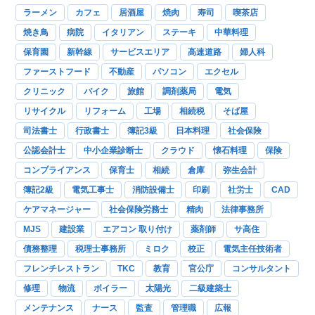
ラーメン
カフェ
居酒屋
焼肉
寿司
喫茶店
焼き鳥
病院
イタリアン
ステーキ
中華料理
保育園
新幹線
サービスエリア
高速道路
婦人科
ファーストフード
不動産
パソコン
エクセル
クリニック
バイク
旅館
調剤薬局
電気
リサイクル
リフォーム
工場
相続税
そば屋
司法書士
行政書士
簿記3級
日本料理
社会保険
公認会計士
中小企業診断士
クラウド
懐石料理
保険
コンプライアンス
保育士
相続
倉庫
弥生会計
簿記2級
電気工事士
消防設備士
印刷
社労士
CAD
ケアマネージャー
社会保険労務士
精肉
法律事務所
MJS
建設業
エアコン 取り付け
薬剤師
サ高住
債務整理
税理士事務所
ミロク
校正
電気主任技術者
フレンチレストラン
TKC
教育
官公庁
コンサルタント
修理
物流
ボイラー
太陽光
二級建築士
メンテナンス
ナース
監査
管理職
広報