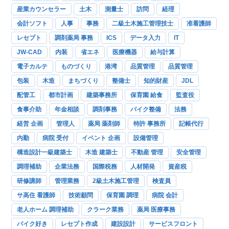
産業カウンセラー
土木
測量士
訪問
経理
会計ソフト
人事
事務
二級土木施工管理技士
准看護師
レセプト
調剤薬局 事務
ICS
データ入力
IT
JW-CAD
内装
省エネ
医療機器
給与計算
電子カルテ
ものづくり
港湾
品質管理
品質管理
包装
木造
まちづくり
整備士
知的財産
JDL
配管工
都市計画
建築事務所
保育園 給食
監査役
食事介助
年金相談
調剤事務
バイク整備
法務
経営 企画
管理人
薬局 薬剤師
特許 事務所
記帳代行
内勤
病院 受付
イベント 企画
設備管理
構造設計一級建築士
木造 建築士
不動産 管理
安全管理
調理補助
企業法務
国際税務
人材開発
資産税
研修講師
管理業務
2級土木施工管理
検査員
サ高住 看護師
技術顧問
保育園 調理
病院 会計
老人ホーム 調理補助
クラーク業務
薬局 医療事務
バイク好き
レセプト作成
建設設計
サービスフロント