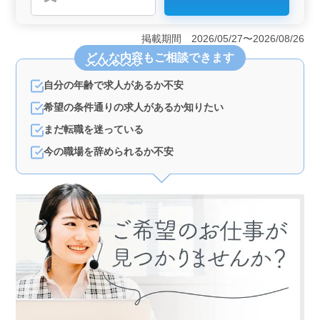
＜50代以上のベテラン歓迎＞ 当社では北海道枝幸郡浜
頓別町で、土木施工管理業務に携わる方々を積極的に募
集しています。特に2級土木施工管理技士をお持ちの方は
掲載期間 2026/05/27〜2026/08/26
条件面で優遇されます。経験豊富な方々のご応募をお待
どんな内容
もご相談できます
ちしています。 ＜具体的な業務内容＞ 土木の施工
管理業務において、施工計画書の作成、コスト管理、工
自分の年齢で求人があるか不安
程のチェックと調整、安全対策と指示、品質管理などの
業務に携わります。ご経験やスキルを存分に発揮しなが
希望の条件通りの求人があるか知りたい
ら、プロジェクトの成功に貢献出来ます。 ＜資格保
有者歓迎＞ 土木施工管理技士（1級／2級）などの有資
まだ転職を迷っている
格者は特に歓迎されます。50代や60代の経験者が多く活
今の職場を辞められるか不安
躍している環境で、お持ちの資格や経験を活かして、新
たなチャレンジに挑戦しませんか？