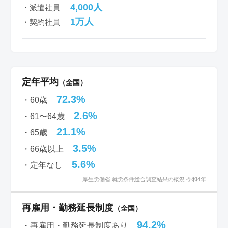
4,000人
・派遣社員
1万人
・契約社員
定年平均
（全国）
72.3%
・60歳
2.6%
・61〜64歳
21.1%
・65歳
3.5%
・66歳以上
5.6%
・定年なし
厚生労働省 就労条件総合調査結果の概況 令和4年
再雇用・勤務延長制度
（全国）
94.2%
・再雇用・勤務延長制度あり