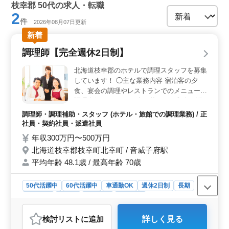
枝幸郡 50代の求人・転職
2
件
2026年08月07日更新
新着
調理師【完全週休2日制】
北海道枝幸郡のホテルで調理スタッフを募集
しています！ ◯主な業務内容 宿泊客の夕
食、宴会の調理やレストランでのメニューの
調理全般 ・メニュー表に基づいた和食、洋
食、中華の調理 ・厨房内の清掃、管理等 ・
調理師・調理補助・スタッフ (ホテル・旅館での調理業務) / 正
海産物など特産品を活かしたメニューの企画
社員・契約社員・派遣社員
＊退職金共済加入（満54歳以下）あり ＊制
年収300万円〜500万円
服支給 ＊完全週休2日制 ＊住み込み可 調理
北海道枝幸郡枝幸町北幸町 / 音威子府駅
師資格お持ちの方、調理師経験20年以上の
平均年齢 48.1歳 / 最高年齢 70歳
方は条件面優遇します！ 今までの経験を活
かして、厨房で活躍してみませんか？
50代活躍中
60代活躍中
車通勤OK
週休2日制
長期
女性歓迎
正社員
契約社員
派遣社員
調理師・調理補助・スタッフ
検討リスト
に追加
詳しく見る
おすすめポイント