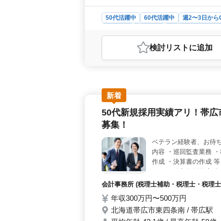
50代活躍中
60代活躍中
週2〜3日から
契約社員
派遣社員
アルバイト・パー
おすすめポイント
検討リスト
に追加
＜社会保険完備＞ 社会保険が完備さ
契約社員、アルバイト、パート、派
性＞ 無料駐車場があり、車通勤が可
す。 ＜勤務時間と環境＞ 勤務時間は
年齢62歳と幅広い年代が活躍してお
新着
50代新規採用実績アリ！帯
募集！
ベテラン経験者、お待ち
内容 ・巡回監査業務 
作成 ・決算書の作成 等
カ ・50代新規採用実
募お待ちしております
会計事務所 (税理士補助・税理士・税理士
年収300万円〜500万円
北海道帯広市東四条南 / 帯広駅