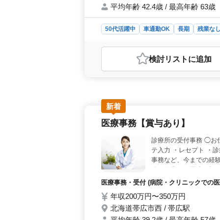
平均年齢 42.4歳 / 最高年齢 63歳
50代活躍中
車通勤OK
長期
残業な
おすすめポイント
＜働きやすさ＞ 北海道帯広市西に位
検討リスト
に追加
車通勤可能で、長期間働ける環境が整
トホームな雰囲気の職場です。 ＜
当していただきます。建設機械整備士
具が支給され、整備に集中できる環
300万円から450万円までの幅広い
新着
で、自己成長や趣味に時間を割くこと
医療事務【賞与あり】
てキャリアを築いていけます。
診療所の受付事務 ◯お
テ入力 ・レセプト ・
事務など、今までの経
確な作業で、医院の顔
医療事務・受付 (病院・クリニックでの医
年収200万円〜350万円
北海道帯広市西 / 帯広駅
平均年齢 39.2歳 / 最高年齢 57歳