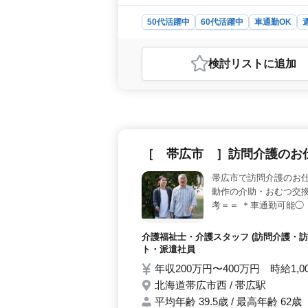
50代活躍中
60代活躍中
車通勤OK
派遣社員
建設コンサルタント
おすすめポイント
検討リスト
に追加
＜中高年の方も大歓迎♪＞ 経験豊富な
者が多数在籍し、お互いの経験や知識
いチャレンジやアイデアも歓迎してい
す。 ＜週休2日制でプライベートも
実現しています。土日祝日はしっかり
期休暇や有給休暇も充実しており、
［ 帯広市 ］訪問介護のお
利厚生♪＞ 当社では、交通費支給や
います。さらに、社会保険完備や車通
帯広市で訪問介護のお仕
く働ける職場を目指していますので、
動作の介助・おむつ交換
考＝＝ ＊車通勤可能◯
介護福祉士・介護スタッフ (訪問介護・訪
ト・派遣社員
年収200万円〜400万円 時給1,0
北海道帯広市西 / 帯広駅
平均年齢 39.5歳 / 最高年齢 62歳