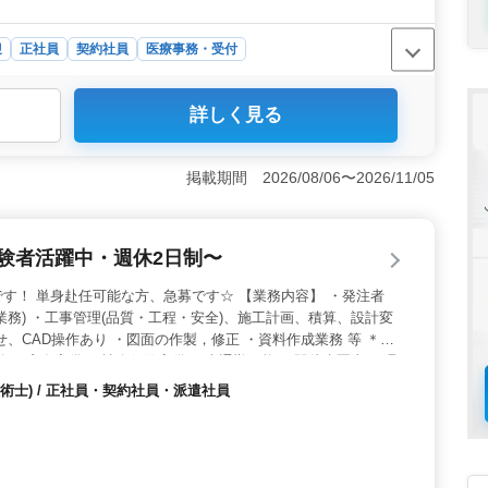
迎
正社員
契約社員
医療事務・受付
受付や会計、電子カルテ入力、レセプト、診療補助まで幅
詳しく見る
いただき、正確な事務処理と落ち着いた患者対応をお願い
事務のほか介護事務など、診療報酬請求の経験が業務に
でき、50代のスタッフも活躍中で、年齢関係なく経験を重
掲載期間 2026/08/06〜2026/11/05
遇面も整った職場＞ 車通勤OK。通いやすい点が魅力
や夏季休暇の長期休暇もあり、賞与などの待遇も整ってい
経験者活躍中・週休2日制〜
す！ 単身赴任可能な方、急募です☆ 【業務内容】 ・発注者
業務) ・工事管理(品質・工程・安全)、施工計画、積算、設計変
、CAD操作あり ・図面の作製，修正 ・資料作成業務 等 ＊交
給 ＊宿舎完備 ＊社会保険完備 ＊車通勤可能 ＊駅徒歩圏内 ＊週
0代、60代経験者 ＊1級土木施工管理技士有資格者 50代以上で土
術士) / 正社員・契約社員・派遣社員
の方お気軽にお問い合わせ下さい！