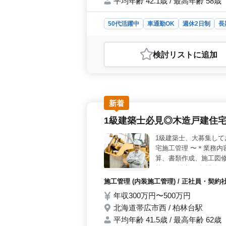
平均年齢 42.1歳 / 最高年齢 58歳
50代活躍中
車通勤OK
週休2日制
長
おすすめポイント
＜帯広市の会計事務所・税理士補助業
検討リスト
に追加
事務所では、税理士補助業務スタッフ
すので、ベテラン経験者の方も大歓
や税務書類の作成、税務相談に関する
を使用した会計ソフトを活用しなが
＞ 経験豊富な方を積極的に採用して
新着
の良さや、年間休日の多さなど、働き
1級建築士必見◎木造戸建住
を築きたい方におすすめの職場です。
1級建築士、大募集して
宅施工管理 〜＊業務内
算、書類作成、施工図修
等 →→備考 ・年間休日
宅施工管理業務でお仕事
施工管理 (内装施工管理) / 正社員・契約
年収300万円〜500万円
北海道帯広市西 / 柏林台駅
平均年齢 41.5歳 / 最高年齢 62歳