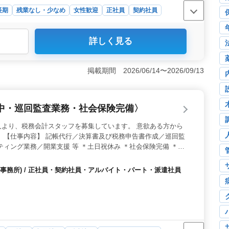
長期
残業なし・少なめ
女性歓迎
正社員
契約社員
詳しく見る
人では病院での調理経験が活かせます。主な業務内容には
盛り付け、食器洗浄が含まれます。60歳以上のベテランも
を活かし、さらに向上させる機会があります。 ＜働きや
掲載期間 2026/06/14〜2026/09/13
車場が完備されています。また、賞与は年3回、計6.50
当も月額20,000円まで支給されるため、経済的な負担を
しており、安心して勤務できます。 ＜残業なしの勤務体
中・巡回監査業務・社会保険完備〉
則正しい勤務が可能です。就業時間は早番と遅番のシフト
すいです。休日は月8日で、有給休暇も取得しやすい環境
人より、税務会計スタッフを募集しています。 意欲ある方から
を大切にした働き方が可能です。
 【仕事内容】 記帳代行／決算書及び税務申告書作成／巡回監
ティング業務／開業支援 等 ＊土日祝休み ＊社会保険完備 ＊税
合格者の方は条件面優遇 ＊50代、60代のベテラン層歓迎！豊
してお勤めいただける職場です♪
事務所) / 正社員・契約社員・アルバイト・パート・派遣社員