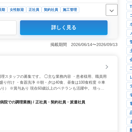
長期
女性歓迎
正社員
契約社員
施工管理
、1級建築士を募集しています。木造住宅の施工管理業務を
詳しく見る
成など幅広い業務に携わります。経験を重視した採用で、
を提供します。 ＜業務内容＞ 建築施工管理、積算、書
します。年間休日121日で、交通費は全額支給です。1級建
掲載期間 2026/06/14〜2026/09/13
木造住宅の施工管理業務に興味のある方、ぜひご応募くだ
管理技士以上の資格と、建築施工管理業務経験10年以上
用形態は柔軟に対応します。年収は300万円〜480万円
理スタッフの募集です。 ◯主な業務内容 ・患者様用、職員用
盛り付け ・食器洗浄 ※朝・夕は40食、昼食は100食程度 ※車
り） ※賞与あり 現在60歳以上のベテランも活躍中。 培って
に活かしてみませんか？
病院での調理業務) / 正社員・契約社員・派遣社員