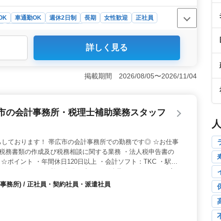
OK
車通勤OK
週休2日制
長期
女性歓迎
正社員
ト
介護福祉士・介護スタッフ
詳しく見る
れており、安心して長期間働くことができます。正社員、
遣社員としての雇用形態が選択可能です。 ＜通勤の利便
能です。北海道帯広市の事業所で、通勤に便利な立地で
掲載期間 2026/08/05〜2026/11/04
9時00分から15時00分までと、比較的短めです。最高
り、シニアの方にも働きやすい職場環境が整っています。
広市の会計事務所・税理士補助業務スタッフ
しております！ 帯広市の会計事務所での勤務です◎ ☆お仕事
・税務書類の作成及び税務相談に関する業務 ・法人税申告書の
 ☆ポイント ・年間休日120日以上 ・会計ソフト：TKC ・駅チ
績あり！ 今までの経験を存分に生かして活躍しませんか？ ご応
☆
事務所) / 正社員・契約社員・派遣社員