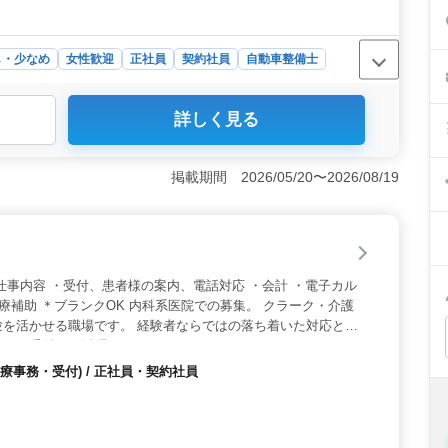
し・少なめ
女性歓迎
正社員
契約社員
自動車整備士
置する建設機械レンタル会社での自動車整備士業務です。
詳しく見る
っています。また、女性や50代以上の方が活躍中で、アッ
業務内容＞ 建設機械の点検故障整備や車検整備などを担
経験者や40代以上の経験者を優遇します。作業着や整備道
掲載期間 2026/05/20〜2026/08/19
境です。 ＜キャリアアップ＞ 経験者優遇のため、年収
報酬を提供します。また、年間休日112日としっかり休めるの
も可能です。建設機械レンタル事業の中で、技術力を高め
仕事内容 ・受付、患者様の案内、電話対応 ・会計 ・電子カル
診療補助 ＊ブランクOK 内科系医院での募集。 クラーク・介護
験を活かせる職場です。 経験者ならではの落ち着いた対応と正
として受付でご活躍ください！
療事務・受付) / 正社員・契約社員