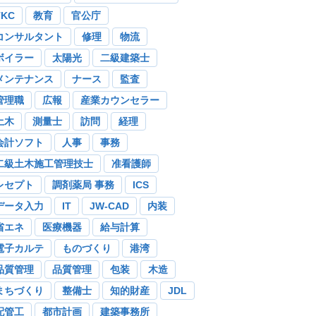
TKC
教育
官公庁
コンサルタント
修理
物流
ボイラー
太陽光
二級建築士
メンテナンス
ナース
監査
管理職
広報
産業カウンセラー
土木
測量士
訪問
経理
会計ソフト
人事
事務
二級土木施工管理技士
准看護師
レセプト
調剤薬局 事務
ICS
データ入力
IT
JW-CAD
内装
省エネ
医療機器
給与計算
電子カルテ
ものづくり
港湾
品質管理
品質管理
包装
木造
まちづくり
整備士
知的財産
JDL
配管工
都市計画
建築事務所