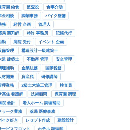
保育園 給食
監査役
食事介助
年金相談
調剤事務
バイク整備
法務
経営 企画
管理人
薬局 薬剤師
特許 事務所
記帳代行
内勤
病院 受付
イベント 企画
設備管理
構造設計一級建築士
木造 建築士
不動産 管理
安全管理
調理補助
企業法務
国際税務
人材開発
資産税
研修講師
管理業務
2級土木施工管理
検査員
サ高住 看護師
技術顧問
保育園 調理
病院 会計
老人ホーム 調理補助
クラーク業務
薬局 医療事務
バイク好き
レセプト作成
建設設計
サービスフロント
ホテル 調理師