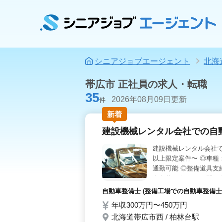
シニアジョブエージェント
北海
帯広市 正社員の求人・転職
35
2026年08月09日更新
件
新着
建設機械レンタル会社での自動
建設機械レンタル会社で
以上限定案件〜 ◎車種
通勤可能 ◎整備道具支
者急募 お気軽にお問い
自動車整備士 (整備工場での自動車整備士
年収300万円〜450万円
北海道帯広市西 / 柏林台駅