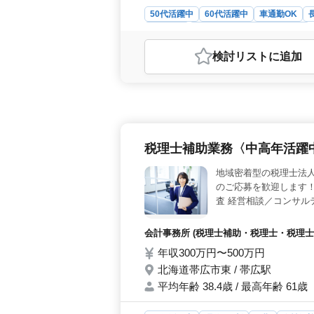
50代活躍中
60代活躍中
車通勤OK
派遣社員
調理師・調理補助・スタッフ
おすすめポイント
検討リスト
に追加
＜経験を活かした職場環境＞ この求
患者様や職員用の調理全般、仕込み、
活躍中で、これまでの経験とスキル
すい福利厚生＞ 車通勤が可能で無料駐
ヶ月分と非常に充実しています。通勤手
軽減できます。各種社会保険も完備
税理士補助業務〈中高年活躍
制＞ この求人は残業が一切なく、規
制で、プライベートの時間も確保しや
地域密着型の税理士法
が整っており、ワークライフバランス
のご応募を歓迎します！
査 経営相談／コンサル
理士有資格者、試験科目
富な知識と経験を活か
会計事務所 (税理士補助・税理士・税理士
年収300万円〜500万円
北海道帯広市東 / 帯広駅
平均年齢 38.4歳 / 最高年齢 61歳