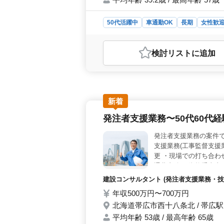
50代活躍中
車通勤OK
長期
女性歓
おすすめポイント
＜これまでの経験を活かせる業務＞ 
検討リスト
に追加
広く担当します。経験をぜひ活かして
します。 ＜ブランクもOK＞ 医療
活かせます。ブランクがある方も応募
ねた方が働きやすい環境です。 ＜待
です。休暇制度については、年末年始
新着
ます。
発注者支援業務〜50代60代
発注者支援業務の案件で
支援業務(工事監督支援
更 ・現場での打ち合わせ
通費支給 ＊資格手当支
休2日制 【歓迎】 ＊5
建設コンサルタント (発注者支援業務・技
木施工管理業務経験者
年収500万円〜700万円
北海道帯広市西十八条北 / 帯広駅
平均年齢 53歳 / 最高年齢 65歳