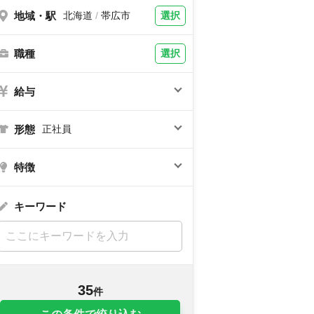
地域・駅
選択
北海道
/
帯広市
職種
選択
給与
形態
正社員
特徴
キーワード
35
件