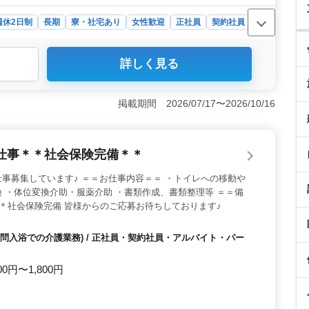
週休2日制
長期
寮・社宅あり
女性歓迎
正社員
契約社員
詳しく見る
中高年の方々が活躍できる職場です。50代や60代の経験
を活かしあいながら業務に取り組んでいます。また、新し
ますので、幅広い視点で業務に取り組むことができま
掲載期間 2026/07/17〜2026/10/16
充実♪＞ 週休2日制を採用し、メリハリのある働き方を
と休み、家族や趣味との時間を大切にできます。また、長
リフレッシュする機会も確保されています。 ＜充実の福
仕事＊＊社会保険完備＊＊
資格手当、宿舎の完備など、充実した福利厚生を提供して
勤可能など、働きやすい環境が整っています。安心して長
事募集しています♪ ＝＝お仕事内容＝＝ ・トイレへの移動や
ご興味のある方はぜひお問い合わせください。
 ・体位変換介助・服薬介助 ・書類作成、書類整理等 ＝＝備
 ＊社会保険完備 皆様からのご応募お待ちしております♪
問入浴での介護業務) / 正社員・契約社員・アルバイト・パー
00円〜1,800円