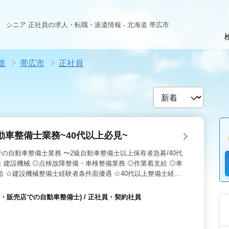
シニア 正社員の求人・転職・派遣情報 - 北海道 帯広市
道
帯広市
正社員
車整備士業務~40代以上必見~
の自動車整備士業務 〜2級自動車整備士以上保有者急募/40代
：建設機械 ◎点検故障整備・車検整備業務 ◎作業着支給 ◎車
給 ☆建設機械整備士経験者条件面優遇 ☆40代以上整備士経験
合わせください
・販売店での自動車整備士) / 正社員・契約社員