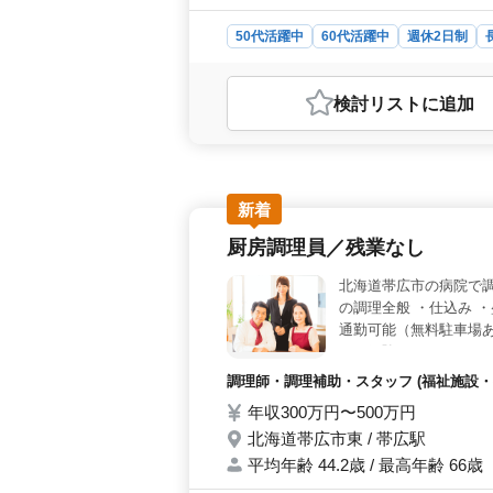
50代活躍中
60代活躍中
週休2日制
おすすめポイント
＜1級建築士募集＞ 北海道帯広市で
検討リスト
に追加
担当し、建築施工管理や積算、書類作
年齢に関係なく多様な方にチャンス
類作成、施工図修正などの業務を担当
築士資格を保有する方を優遇します。
さい。 ＜募集条件＞ 2級建築施工
新着
が必要です。正社員や契約社員など、雇
厨房調理員／残業なし
で、通勤手当も支給されます。
北海道帯広市の病院で調
の調理全般 ・仕込み ・
通勤可能（無料駐車場あ
きた経験・スキルを更
調理師・調理補助・スタッフ (福祉施設・
年収300万円〜500万円
北海道帯広市東 / 帯広駅
平均年齢 44.2歳 / 最高年齢 66歳