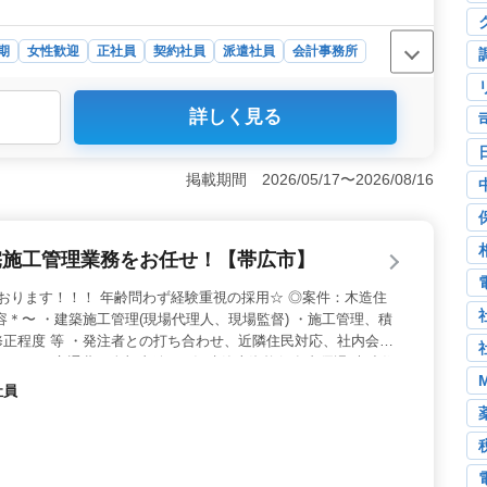
期
女性歓迎
正社員
契約社員
派遣社員
会計事務所
務スタッフ募集＞ 北海道帯広市東四条南に位置する会計
詳しく見る
の募集を行っています。50代の方の新規採用実績もありま
迎しています。 ＜業務内容＞ 主な業務は巡回監査業務
業務、法人税申告書の作成、決算書の作成などです。TKC
掲載期間 2026/05/17〜2026/08/16
ら、幅広い業務に携わることができます。 ＜ポイント
おり、50代以上の方も歓迎しています。駅チカのアクセス
やすい環境です。過去の経験を活かして、新たなキャリア
宅施工管理業務をお任せ！【帯広市】
おります！！！ 年齢問わず経験重視の採用☆ ◎案件：木造住
容＊〜 ・建築施工管理(現場代理人、現場監督) ・施工管理、積
正程度 等 ・発注者との打ち合わせ、近隣住民対応、社内会議
121日 ・交通費：全額支給 ・1級建築士資格保有者優遇 木造住
お探しの方、 ぜひご応募ください！お待ちしています♪
社員