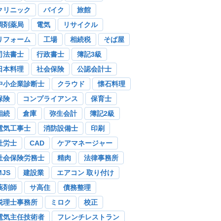
クリニック
バイク
旅館
調剤薬局
電気
リサイクル
リフォーム
工場
相続税
そば屋
司法書士
行政書士
簿記3級
日本料理
社会保険
公認会計士
中小企業診断士
クラウド
懐石料理
保険
コンプライアンス
保育士
相続
倉庫
弥生会計
簿記2級
電気工事士
消防設備士
印刷
社労士
CAD
ケアマネージャー
社会保険労務士
精肉
法律事務所
MJS
建設業
エアコン 取り付け
薬剤師
サ高住
債務整理
税理士事務所
ミロク
校正
電気主任技術者
フレンチレストラン