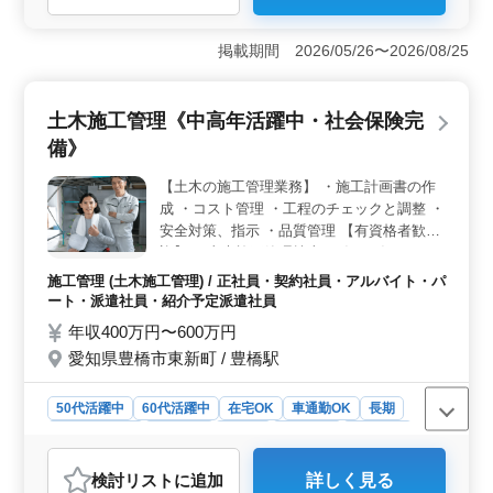
＜会計事務所経験を活かせる業務内容＞ 会計入力や年
末調整・確定申告の補助、各種税務申告書の作成補助な
掲載期間 2026/05/26〜2026/08/25
どを担当します。会計事務所での経験を活かしながら働
ける環境です。 ＜柔軟な働き方ができる勤務環境
＞ 在宅勤務に対応しており、状況に応じて柔軟に働け
土木施工管理《中高年活躍中・社会保険完
ます。土日祝休みの完全週休2日制で、残業もありませ
備》
ん。 ＜働きやすい職場環境＞ 交通費支給があり、
育児休業取得実績もあります。無理のない環境で長く働
【土木の施工管理業務】 ・施工計画書の作
きやすい職場です。
成 ・コスト管理 ・工程のチェックと調整 ・
安全対策、指示 ・品質管理 【有資格者歓
迎】 ・土木施工管理技士（1級／2級）など
50代、60代の経験者歓迎です。
施工管理 (土木施工管理) / 正社員・契約社員・アルバイト・パ
ート・派遣社員・紹介予定派遣社員
年収400万円〜600万円
愛知県豊橋市東新町 / 豊橋駅
50代活躍中
60代活躍中
在宅OK
車通勤OK
長期
寮・社宅あり
男性歓迎
正社員
契約社員
派遣社員
紹介予定派遣社員
アルバイト・パート
施工管理
検討リスト
に追加
詳しく見る
おすすめポイント