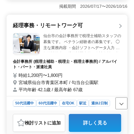
す！
談可能なため柔軟な働き方ができます。定時で帰れるた
掲載期間 2026/07/17〜2026/10/16
め、子育て中の主婦・主夫やブランクのある方、副業希
望の方にも最適な環境です。 ＜福利厚生＞ 通勤手
当が実費支給され、雇用・労災・健康・厚生の各種保険
経理事務・リモートワーク可
が完備されており、労働条件に応じて加入できます。オ
ンライン研修や資格取得支援も充実しているため、スキ
仙台市の会計事務所で税理士補助スタッフの
ルアップが図れます。 ＜業務内容とサポート＞ 法
募集です。 ベテラン経験者の募集です。 ◯
人・個人の記帳や決算、電子申告業務を担当します。会
主な業務内容 ・会計ソフトへデータ入力 ・
計ソフトの使用方法や業務に慣れるためのサポートが充
損益計算書 ・貸借対照表等の会計資料や税
実しており、実力に合わせて業務を開始できます。
務申告書類等の作成。 ・伝票のチェック ・
会計事務所 (税理士補助・税理士・税理士事務所) / アルバイ
出力 ・確認作業 ・ファイリング ・電話応対
ト・パート・派遣社員
・来客応対 ・役所へ書類提出 ＊ＢＣＰ、感
時給1,200円〜1,800円
染症対策としてリモートワークが可能。 ＊
宮城県仙台市青葉区本町 / 勾当台公園駅
業務で外出の際に社有車の運転をして頂く場
平均年齢 42.1歳 / 最高年齢 67歳
合がございます。 ＊税理士試験挑戦し通学
中の方については勤務日、勤務時間などご相
談ください。
50代活躍中
60代活躍中
在宅OK
駅近
週休2日制
長期
残業なし・少なめ
女性歓迎
派遣社員
アルバイト・パート
会計事務所
検討リスト
に追加
詳しく見る
おすすめポイント
＜リモートワーク可能で柔軟な働き方＞ リモートワー