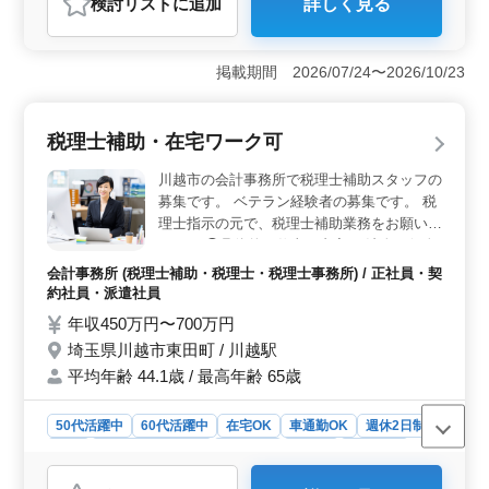
検討リスト
に追加
詳しく見る
おすすめポイント
ごすこともできます。
＜安定した雇用と福利厚生＞ 刈谷市築地町で安定した
雇用を提供しています。交通費全額支給や福利厚生が整
掲載期間 2026/07/24〜2026/10/23
っており、安心して働くことができます。 ＜大規模
案件でのやりがい＞ 大規模なプロジェクトに携わり、
施工管理人としてのスキルを磨けます。工程管理や安全
税理士補助・在宅ワーク可
管理など多岐にわたる業務があります。 ＜寮・社宅
完備で通勤ラクラク＞ 寮・社宅ありで通勤が簡単で
川越市の会計事務所で税理士補助スタッフの
す。毎日の通勤ストレスを軽減して、仕事に集中できま
募集です。 ベテラン経験者の募集です。 税
す。
理士指示の元で、税理士補助業務をお願いし
ます。 ◯具体的な仕事の内容 ・法人・個人
の各種税務申告書書類の作成補助 ・顧問先
会計事務所 (税理士補助・税理士・税理士事務所) / 正社員・契
の巡回業務（所内業務経験後） ・相続税申
約社員・派遣社員
告業務サポート リモート勤務も業務慣れ次
年収450万円〜700万円
第相談可能です。 それぞれのライフスタイ
埼玉県川越市東田町 / 川越駅
ルに合った働き方を目指しています！
平均年齢 44.1歳 / 最高年齢 65歳
50代活躍中
60代活躍中
在宅OK
車通勤OK
週休2日制
長期
残業なし・少なめ
女性歓迎
正社員
契約社員
派遣社員
会計事務所