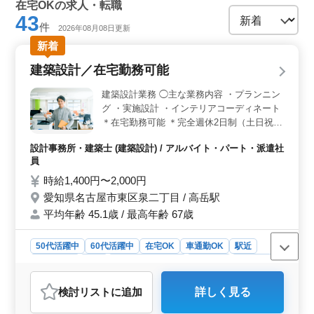
在宅OKの求人・転職
43
件
2026年08月08日更新
新着
建築設計／在宅勤務可能
建築設計業務 ◯主な業務内容 ・プランニン
グ ・実施設計 ・インテリアコーディネート
＊在宅勤務可能 ＊完全週休2日制（土日祝休
み） ＊交通費支給 ＊駅チカ 設計の経験をフ
設計事務所・建築士 (建築設計) / アルバイト・パート・派遣社
ルに活かせる職場です。 これまでのキャリ
員
アをぜひ役立ててください。
時給1,400円〜2,000円
愛知県名古屋市東区泉二丁目 / 高岳駅
平均年齢 45.1歳 / 最高年齢 67歳
50代活躍中
60代活躍中
在宅OK
車通勤OK
駅近
週休2日制
長期
残業なし・少なめ
女性歓迎
男性歓迎
派遣社員
アルバイト・パート
設計事務所・建築士
検討リスト
に追加
詳しく見る
おすすめポイント