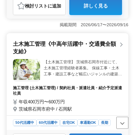
検討リスト
に追加
詳しく見る
おすすめポイント
＜土木施工管理《中高年活躍中・社保完備》＞ 岡山県
岡山市北区幸町において、土木の施工管理業務の求人で
掲載期間 2026/06/17〜2026/09/16
す。具体的な業務には、施工計画書の作成、コスト管
理、工程のチェックと調整、安全対策と指示、品質管理
などが含まれます。 ＜事業内容＞ 民間の戸建て住
土木施工管理《中高年活躍中・交通費全額
宅などを中心とした宅地造成工事を請け負っている土木
支給》
工事会社です。戸建て、分譲住宅、団地などの宅地造成
工事一式を請け負っており、創業50年で地域密着型の工
【土木施工管理】 茨城県石岡市付近にて、
事で発展してきました。社員の仕事のしやすさを第一に
土木施工管理経験者募集。 保線工事・土木
考え、福利厚生も充実しています。 ＜待遇＞ 年収
は能力・資格により400～600万円です。全額支給の通勤
工事・建設工事など幅広いジャンルの建築物
手当、健康保険・厚生年金・雇用保険・労災保険も完備
を請け負っている当社。 多岐に渡るジャン
しています。週5日勤務で、土曜日も工期によっては出勤
ルでの土木施工管理業務を行っていただける
施工管理 (土木施工管理) / 契約社員・派遣社員・紹介予定派遣
があります。土日祝の休日や1日平均1時間の残業があり
方を募集しております。 60・70代の方はも
社員
ますが、建設業の中で経験豊富な方々が活躍できる環境
ちろん、業界経験者の方大募集です。 ●仕事
年収400万円〜600万円
です。
内容● 1つの案件に対して一貫した管理をお
茨城県石岡市府中 / 石岡駅
任せいたします。 工事計画の立案から、工
事現場での打ち合わせ・スケジュール管理な
ど、一通りを行っていただきます。 ●特徴●
50代活躍中
60代活躍中
在宅OK
車通勤OK
長期
10代から70代までと、幅広い年代のスタッ
寮・社宅あり
男性歓迎
契約社員
派遣社員
フが活躍し、スキルや技術を社内全体で共有