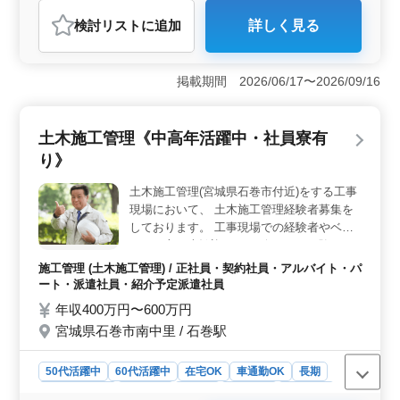
紹介予定派遣社員
アルバイト・パート
施工管理
検討リスト
に追加
詳しく見る
おすすめポイント
＜土木施工管理＞ 中高年の方、経験豊富な土木施工管
理者を募集中！広島県広島市東区牛田南において、公共
掲載期間 2026/06/17〜2026/09/16
事業を中心にした土木工事の施工管理業務をお任せしま
す。具体的な業務には、施工計画書の作成、コスト管
理、工程のチェックと調整、安全対策と指示、品質管理
土木施工管理《中高年活躍中・社員寮有
などが含まれます。 ＜資格・経験＞ 土木施工管理
り》
技士（1級／2級）などの有資格者は歓迎しています。50
代や60代の経験者も大歓迎です。土木工事の現場管理経
土木施工管理(宮城県石巻市付近)をする工事
験がある方を求めています。 ＜待遇の安心＞ 年収
現場において、 土木施工管理経験者募集を
は能力・資格により400～600万円です。全額支給の通勤
手当、健康保険・厚生年金・雇用保険・労災保険も完
しております。 工事現場での経験者やベテ
備。週5日勤務で、土曜日も工期によっては出勤がありま
ランの方は大歓迎です。 今までの経験とス
す。土日祝の休日や1日平均1時間の残業がありますが、
キルをぜひ活かして下さい。 【仕事内容】
施工管理 (土木施工管理) / 正社員・契約社員・アルバイト・パ
大型プロジェクトに携わり最新の土木工事技術を習得で
土木、建築工事現場において、以下の業務を
ート・派遣社員・紹介予定派遣社員
きる環境です。
お任せします。 ・建設現場において、施行
年収400万円〜600万円
が適正であるか、計画通りに進められている
宮城県石巻市南中里 / 石巻駅
かなどの監督・指揮業務をします。 ・公共
事業を主体にして、一般土木、舗装工事、海
岸工事等の監督業務を行います。 ・現場管
50代活躍中
60代活躍中
在宅OK
車通勤OK
長期
理、職人の手配業務、工程管理などの業務を
寮・社宅あり
男性歓迎
正社員
契約社員
派遣社員