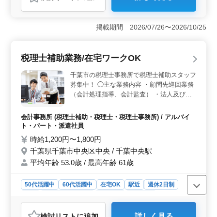
おすすめポイント
＜給与・福利厚生＞ 年収400～600万円で、全額支給の
通勤手当があります。健康保険・厚生年金・雇用保険・
掲載期間 2026/07/26〜2026/10/25
労災保険が提供されるため、安心して働けます。 ＜
業務内容＞ 土木の施工管理業務には施工計画書作成、
コスト管理、工程調整、安全対策、品質管理が含まれま
税理士補助業務/在宅ワークOK
す。経験者、特に土木施工管理技士（1級／2級）などの
有資格者が歓迎されます。 ＜勤務条件＞ 週5日勤務
千葉市の税理士事務所で税理士補助スタッフ
で、土日祝が休日です。平日は8:00〜17:00のうち8時間
募集中！ ◯主な業務内容 ・顧問先巡回業務
勤務で、休憩1時間です。残業は1日平均1時間程度で、工
（会計処理指導、会計監査） ・法人及び個
期によっては土曜出勤があります。
人の税務会計業務 ・各種税務申告書類の作
成及び税務相談業務 ・会社設立、事業承継
会計事務所 (税理士補助・税理士・税理士事務所) / アルバイ
等のサポート ・相続対策～相続税申告業務
ト・パート・派遣社員
・経営アドバイス 会計ソフトは会計王、弥
時給1,200円〜1,800円
生会計、マネーフォワード主に会計を使用し
千葉県千葉市中央区中央 / 千葉中央駅
ます。 現在50歳以上も活躍している企業で
平均年齢 53.0歳 / 最高年齢 61歳
す。 ぜひ今までの経験を活かして頂ける方
のご応募お待ちしております。 ＊駅チカ ＊
昇給制度あり ＊50歳以上活躍中 ＊在宅ワー
50代活躍中
60代活躍中
在宅OK
駅近
週休2日制
クOK ＊ブランクOK
長期
残業なし・少なめ
女性歓迎
派遣社員
アルバイト・パート
会計事務所
検討リスト
に追加
詳しく見る