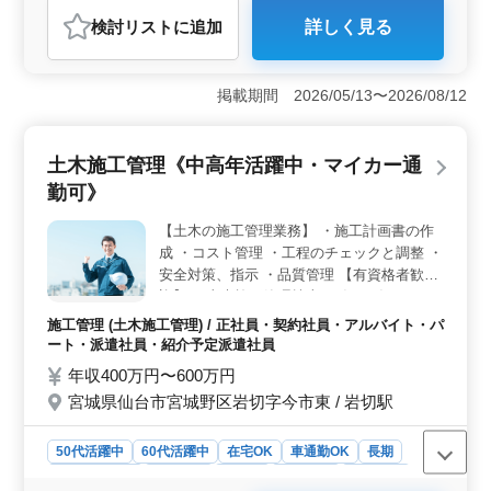
紹介予定派遣社員
施工管理
する社風の当社。 相談しながら業務を遂行
検討リスト
に追加
詳しく見る
おすすめポイント
できるので、安心して仕事を行っていただけ
る環境となっております。
＜働きやすい環境＞ 多様な年代が活躍中の職場で、経
験豊富な方も歓迎しています。相談しながら業務を進め
掲載期間 2026/05/13〜2026/08/12
られる環境を整えています。 ＜充実の福利厚生＞
健康保険・厚生年金・雇用保険・労災保険など、安心し
て働ける福利厚生が整っています。 ＜交通費全額支
土木施工管理《中高年活躍中・マイカー通
給＞ 石岡駅からの通勤に便利な立地で、交通費は全額
勤可》
支給されます。経済的負担を軽減させられるのが嬉しい
ポイントです。
【土木の施工管理業務】 ・施工計画書の作
成 ・コスト管理 ・工程のチェックと調整 ・
安全対策、指示 ・品質管理 【有資格者歓
迎】 ・土木施工管理技士（1級／2級）など
50代、60代の経験者歓迎です。
施工管理 (土木施工管理) / 正社員・契約社員・アルバイト・パ
ート・派遣社員・紹介予定派遣社員
年収400万円〜600万円
宮城県仙台市宮城野区岩切字今市東 / 岩切駅
50代活躍中
60代活躍中
在宅OK
車通勤OK
長期
寮・社宅あり
男性歓迎
正社員
契約社員
派遣社員