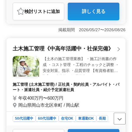
紹介予定派遣社員
アルバイト・パート
施工管理
検討リスト
に追加
詳しく見る
おすすめポイント
＜経験者歓迎の理由＞ こちらの土木施工管理《中高年
活躍中・マイカー通勤可》の求人では、土木工事の現場
掲載期間 2026/05/27〜2026/08/26
管理経験を有する50代や60代の経験者を歓迎していま
す。あなたの豊富な経験が、当社の施工管理業務におい
て大いに活かされることでしょう。 ＜具体的な業務
土木施工管理《中高年活躍中・社保完備》
内容＞ 主な業務には、施工計画書の作成、コスト管
理、工程のチェックと調整、安全対策・指示、品質管理
【土木の施工管理業務】 ・施工計画書の作
などが含まれます。これらの業務において、あなたの確
成 ・コスト管理 ・工程のチェックと調整 ・
かな経験がプロジェクトの成功に寄与します。 ＜広
安全対策、指示 ・品質管理 【有資格者歓
範な雇用形態＞ 正社員から派遣社員、アルバイト・パ
迎】 ・土木施工管理技士（1級／2級）など
ートまで様々な雇用形態が用意されており、柔軟に働く
50代、60代の経験者歓迎です。
ことができます。また、紹介予定派遣社員としても活躍
施工管理 (土木施工管理) / 正社員・契約社員・アルバイト・パ
できるため、適切な雇用形態で自分のスタイルに合わせ
ート・派遣社員・紹介予定派遣社員
て働けます。
年収400万円〜600万円
岡山県岡山市北区幸町 / 岡山駅
50代活躍中
60代活躍中
在宅OK
車通勤OK
長期
寮・社宅あり
男性歓迎
正社員
契約社員
派遣社員
紹介予定派遣社員
アルバイト・パート
施工管理