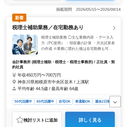
＜昇給制度あり＞ この求人は昇給制度があり、安定し
たキャリア形成が可能です。賞与も年2回支給されるた
掲載期間 2026/05/15〜2026/08/14
め、安定した収入が期待できます。 ＜ライフスタイ
新着
ルに優しい＞ 車通勤が可能で、在宅勤務もOKです。ま
た、週休2日制や年間休日120日でプライベートも充実。
税理士補助業務／在宅勤務あり
残業が少なく、ライフスタイルに合わせた働き方ができ
ます。 ＜幅広い年齢層活躍＞ シニア世代の方も活
税理士補助業務 ◯主な業務内容 ・データ入
躍中。経験者やブランクがある方でも応募可能で、年齢
力（PC使用） ・領収書の計算 ・月次試算表
に関係なく働ける環境が整っています。
の作成 ※業務に慣れた後は在宅勤務も可能
です。 ＊完全週休2日制（土日祝休み） ＊
年間休日120日 ＊残業なし ＊交通費支給 ＊
会計事務所 (税理士補助・税理士・税理士事務所) / 正社員・契
マイカー通勤OK（無料駐車場完備） 経験を
約社員
積んできた方が活躍する職場です！ これま
年収450万円〜700万円
での得たスキルを存分に発揮していただけま
神奈川県相模原市中央区並木 / 上溝駅
す！
平均年齢 44.5歳 / 最高年齢 64歳
50代活躍中
60代活躍中
在宅OK
車通勤OK
週休2日制
長期
残業なし・少なめ
女性歓迎
男性歓迎
正社員
契約社員
会計事務所
検討リスト
に追加
詳しく見る
おすすめポイント