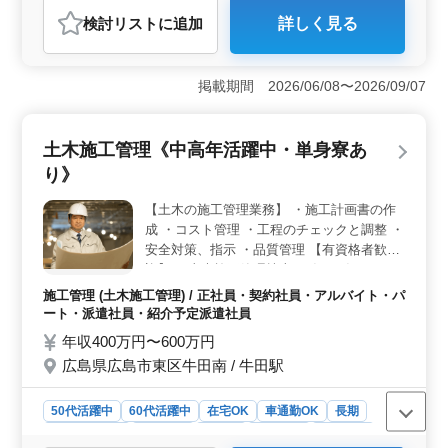
紹介予定派遣社員
アルバイト・パート
施工管理
検討リスト
に追加
詳しく見る
おすすめポイント
＜単身寮の利用可能＞ 岩瀬駅周辺での土木施工管理の
経験者を歓迎します。中高年の方々が活躍できる職場
掲載期間 2026/06/08〜2026/09/07
で、単身寮の利用が可能です。新しい環境での仕事に集
中しやすく、快適な寮で安心してお仕事に専念いただけ
ます。 ＜安心して働ける環境＞ 茨城県桜川市岩瀬
土木施工管理《中高年活躍中・単身寮あ
で展開する当社は建設事業を手がけ、中央官庁からの大
り》
規模公共土木工事や民間企業からの土木工事まで様々な
プロジェクトに携わっています。安定的な業績を基に、
【土木の施工管理業務】 ・施工計画書の作
経験豊富な方々が長期的に活躍できる環境を整えていま
成 ・コスト管理 ・工程のチェックと調整 ・
す。 ＜福利厚生の整備＞ 健康保険、厚生年金、雇
用保険、労災保険が整っており、従業員の健康と安全を
安全対策、指示 ・品質管理 【有資格者歓
サポートしています。50代や60代の経験者を歓迎し、安
迎】 ・土木施工管理技士（1級／2級）など
心して働き続けられるような福利厚生が整っています。
50代、60代の経験者歓迎です。
施工管理 (土木施工管理) / 正社員・契約社員・アルバイト・パ
ぜひご応募をお待ちしています。
ート・派遣社員・紹介予定派遣社員
年収400万円〜600万円
広島県広島市東区牛田南 / 牛田駅
50代活躍中
60代活躍中
在宅OK
車通勤OK
長期
寮・社宅あり
男性歓迎
正社員
契約社員
派遣社員