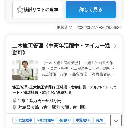
行います。 【募集条件】 ・一級土木施工管
紹介予定派遣社員
アルバイト・パート
施工管理
理技士の有資格者は優遇します。 ・50～60
検討リスト
に追加
詳しく見る
おすすめポイント
代のベテラン層も大活躍しています。 ・宿
舎は完備しています。また車の手配がありま
＜ベテランの経験者歓迎＞ 当社は宮城県石巻市で土木
す。 ・除染工事は対象ではありません。
施工管理の経験者を募集しています。工事現場での経験
掲載期間 2026/05/27〜2026/08/26
豊富な方やベテランの方々が大歓迎です。建設現場にお
ける監督・指揮業務、現場管理、工程管理などの豊富な
経験を持つ方々が、今までのスキルを活かしてご活躍い
土木施工管理《中高年活躍中・マイカー通
ただけます。 ＜多彩な雇用形態＞ 正社員、契約社
勤可》
員、アルバイト・パート、派遣社員、紹介予定派遣社員
など、様々な雇用形態から選択できます。柔軟な雇用条
【土木の施工管理業務】 ・施工計画書の作
件により、ライフスタイルに合わせて働くことが可能
成 ・コスト管理 ・工程のチェックと調整 ・
で、在宅勤務もOKです。 ＜安心の寮完備＞ 宮城県
石巻市南中里にある当社は、「安全性と革新性の共存」
安全対策、指示 ・品質管理 【有資格者歓
をモットーに掲げ、社員一丸となって事業を進めている
迎】 ・土木施工管理技士（1級／2級）など
建築会社です。寮・社宅が完備されており、遠方からの
50代、60代の経験者歓迎です。
施工管理 (土木施工管理) / 正社員・契約社員・アルバイト・パ
応募者も安心して働くことができます。車通勤も可能
ート・派遣社員・紹介予定派遣社員
で、ご自身の車の手配もございます。
年収400万円〜600万円
宮城県大崎市古川駅前大通 / 古川駅
50代活躍中
60代活躍中
在宅OK
車通勤OK
長期
寮・社宅あり
男性歓迎
正社員
契約社員
派遣社員