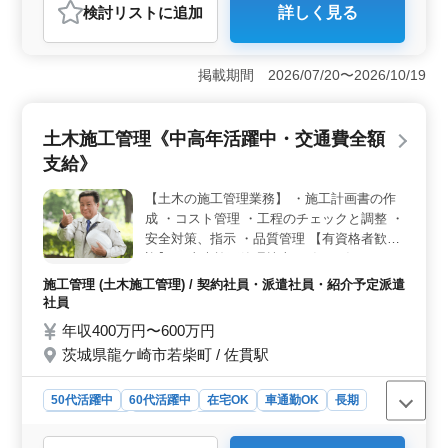
検討リスト
に追加
詳しく見る
す。
おすすめポイント
＜企業概要＞ 公共土木工事から民間企業まで幅広く手
がけ、安定的な経営基盤を持つ建設会社です。多様な事
掲載期間 2026/07/20〜2026/10/19
業展開をしており、景気変動の影響を受けにくいで
す。 ＜業務内容＞ 土木施工管理業務で施工計画書
作成や品質管理が求められます。50代や60代の経験者も
土木施工管理《中高年活躍中・交通費全額
歓迎され、資格保有者は優遇されます。 ＜給与と福
支給》
利厚生＞ 年収400～600万円で、能力や資格により上積
みが可能です。通勤手当は全額支給され、健康保険や労
【土木の施工管理業務】 ・施工計画書の作
災保険など福利厚生が充実している点が魅力です。
成 ・コスト管理 ・工程のチェックと調整 ・
安全対策、指示 ・品質管理 【有資格者歓
迎】 ・土木施工管理技士（1級／2級）など
50代、60代の経験者歓迎です。
施工管理 (土木施工管理) / 契約社員・派遣社員・紹介予定派遣
社員
年収400万円〜600万円
茨城県龍ケ崎市若柴町 / 佐貫駅
50代活躍中
60代活躍中
在宅OK
車通勤OK
長期
寮・社宅あり
男性歓迎
契約社員
派遣社員
紹介予定派遣社員
施工管理