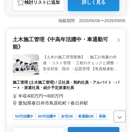
検討リスト
に追加
詳しく見る
おすすめポイント
＜在宅ワークとフレキシブルな働き方の魅力＞ この求
人は、リモート勤務が可能で、業務に慣れ次第、自宅か
掲載期間 2026/06/06〜2026/09/05
らの勤務ができる点が非常に魅力的です。特に、家庭の
事情や個別のライフスタイルに合わせて、柔軟に働き方
を調整できるため、通勤が困難な方や、自分のペースで
土木施工管理《中高年活躍中・車通勤可
仕事を進めたい方には最適です。また、顧問先の巡回業
能》
務についても、所内業務を経験した後に担当するため、
段階的にスキルアップが可能です。 ＜高収入と手厚
【土木の施工管理業務】 ・施工計画書の作
い福利厚生で安心感を提供＞ 年収450万円〜700万円と
成 ・コスト管理 ・工程のチェックと調整 ・
いう高水準の給与が設定されており、安定した収入が期
待できます。さらに、賞与制度があり、年2回支給されて
安全対策、指示 ・品質管理 【有資格者歓
います。退職金制度や退職金共済にも加入しており、長
迎】 ・土木施工管理技士（1級／2級）など
期的に働く上での安心感があります。また、介護休業の
50代、60代の経験者歓迎です。
施工管理 (土木施工管理) / 正社員・契約社員・アルバイト・パ
取得実績もあり、ライフステージの変化に対応した働き
ート・派遣社員・紹介予定派遣社員
方ができる点も大きな魅力です。 ＜働きやすさと通
年収400万円〜600万円
勤の利便性が整った環境＞ 勤務地は川越駅から近く、
車での通勤も可能なため、通勤のストレスが少なく快適
愛知県春日井市鳥居松町 / 春日井駅
です。完全週休2日制で、土日祝日が休みとなっており、
夏期休暇や冬期休暇も整っているため、プライベートの
50代活躍中
60代活躍中
在宅OK
車通勤OK
長期
時間を大切にしたい方にとって理想的な環境です。職場
寮・社宅あり
男性歓迎
正社員
契約社員
派遣社員
の平均年齢も44.1歳と、経験豊富なスタッフが多く在籍
紹介予定派遣社員
アルバイト・パート
施工管理
しており、落ち着いた雰囲気の中で働くことができま