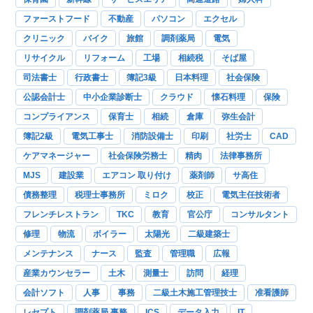
ファーストフード
不動産
パソコン
エクセル
クリニック
バイク
旅館
調剤薬局
電気
リサイクル
リフォーム
工場
相続税
そば屋
司法書士
行政書士
簿記3級
日本料理
社会保険
公認会計士
中小企業診断士
クラウド
懐石料理
保険
コンプライアンス
保育士
相続
倉庫
弥生会計
簿記2級
電気工事士
消防設備士
印刷
社労士
CAD
ケアマネージャー
社会保険労務士
精肉
法律事務所
MJS
建設業
エアコン 取り付け
薬剤師
サ高住
債務整理
税理士事務所
ミロク
校正
電気主任技術者
フレンチレストラン
TKC
教育
官公庁
コンサルタント
修理
物流
ボイラー
太陽光
二級建築士
メンテナンス
ナース
監査
管理職
広報
産業カウンセラー
土木
測量士
訪問
経理
会計ソフト
人事
事務
二級土木施工管理技士
准看護師
レセプト
調剤薬局 事務
ICS
データ入力
IT