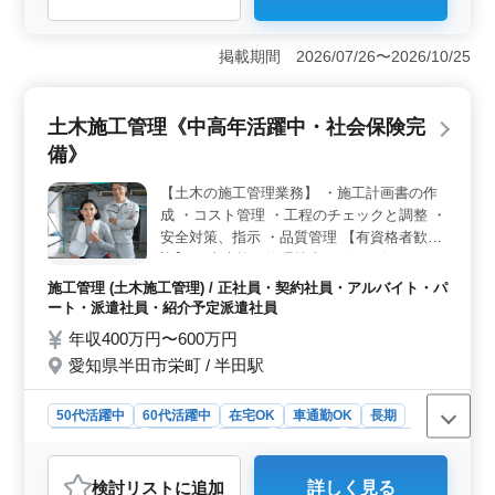
＜多岐にわたる業務内容＞ 土木工事の施工管理を担当
し、施工計画書作成からコスト管理、工程調整、安全対
掲載期間 2026/07/26〜2026/10/25
策、品質管理までカバーします。土木施工管理技士（1級
／2級）などの有資格者、50代、60代の経験者も歓
迎。 ＜雇用形態の柔軟性＞ 正社員・契約社員・ア
土木施工管理《中高年活躍中・社会保険完
ルバイト・パート・派遣社員・紹介予定派遣社員の選択
備》
肢があります。年収は能力・資格により400〜600万円で
す。通勤手当全額支給、健康保険・厚生年金・雇用保
【土木の施工管理業務】 ・施工計画書の作
険・労災保険完備しています。 ＜拠点と環境＞ 愛
成 ・コスト管理 ・工程のチェックと調整 ・
知県豊橋市東新町の拠点で、豊橋駅近くです。週5日、土
日祝が休みです。8:00〜17:00の勤務で1時間の休憩あり
安全対策、指示 ・品質管理 【有資格者歓
ます。平均年齢の中高年層活躍中で、禁煙環境での安定
迎】 ・土木施工管理技士（1級／2級）など
した職場です。
50代、60代の経験者歓迎です。
施工管理 (土木施工管理) / 正社員・契約社員・アルバイト・パ
ート・派遣社員・紹介予定派遣社員
年収400万円〜600万円
愛知県半田市栄町 / 半田駅
50代活躍中
60代活躍中
在宅OK
車通勤OK
長期
寮・社宅あり
男性歓迎
正社員
契約社員
派遣社員
紹介予定派遣社員
アルバイト・パート
施工管理
検討リスト
に追加
詳しく見る