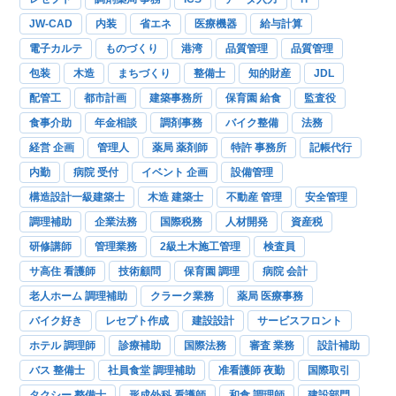
JW-CAD
内装
省エネ
医療機器
給与計算
電子カルテ
ものづくり
港湾
品質管理
品質管理
包装
木造
まちづくり
整備士
知的財産
JDL
配管工
都市計画
建築事務所
保育園 給食
監査役
食事介助
年金相談
調剤事務
バイク整備
法務
経営 企画
管理人
薬局 薬剤師
特許 事務所
記帳代行
内勤
病院 受付
イベント 企画
設備管理
構造設計一級建築士
木造 建築士
不動産 管理
安全管理
調理補助
企業法務
国際税務
人材開発
資産税
研修講師
管理業務
2級土木施工管理
検査員
サ高住 看護師
技術顧問
保育園 調理
病院 会計
老人ホーム 調理補助
クラーク業務
薬局 医療事務
バイク好き
レセプト作成
建設設計
サービスフロント
ホテル 調理師
診療補助
国際法務
審査 業務
設計補助
バス 整備士
社員食堂 調理補助
准看護師 夜勤
国際取引
タクシー 整備士
形成外科 看護師
和食 調理師
建設部門