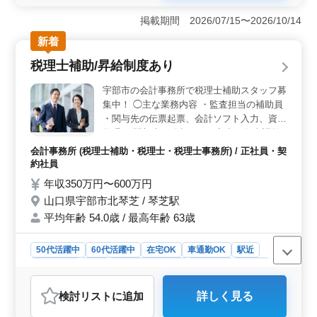
経験を活かしながらスキルアップが可能です 会計事務
所での経験を活かし、顧問先巡回や税務申告、経営支援
掲載期間 2026/07/15〜2026/10/14
など幅広い業務に携われます。多様な企業への定期訪問
新着
や研修を通じて、税務や経営に関する知識とスキルを向
上させることが可能です。経験10年以上の方や税理士資
税理士補助/昇給制度あり
格をお持ちの方には条件面での優遇もあります。 働
きやすい環境と柔軟な対応が魅力です 週5日勤務で土日
宇部市の会計事務所で税理士補助スタッフ募
祝が休みのため、プライベートも大切にできます。残業
集中！ ◯主な業務内容 ・監査担当の補助員
は月10時間程度と少なく、ワークライフバランスを保て
・関与先の伝票起票、会計ソフト入力、資料
る環境です。マイカー通勤が可能で通勤手当も実費支給
整理 ・関与先の給与データ入力、年末調整
されるため、快適に通勤できます。希望条件や待遇につ
事務 ・月次報告書、決算・申告書の出力・
いても柔軟に相談可能です。 充実した待遇で長期的
会計事務所 (税理士補助・税理士・税理士事務所) / 正社員・契
製本 ・建設業許可申請の書類作成 ・電話、
に働けます 賞与は年3回（計3ヶ月分）支給され、安定
約社員
接客応対 ブランクOK！お気軽にご応募くだ
した収入が得られます。社会保険が完備されており、安
年収350万円〜600万円
さい！ ＊賞与あり ＊昇給制度あり ＊車通勤
心して長期的に働ける環境が整っています。50代・60代
山口県宇部市北琴芝 / 琴芝駅
も活躍している職場で、幅広い年代の方にとって働きや
OK ＊50歳以上活躍中 ＊60歳以上活躍中
すい環境です。
平均年齢 54.0歳 / 最高年齢 63歳
50代活躍中
60代活躍中
在宅OK
車通勤OK
駅近
週休2日制
長期
残業なし・少なめ
女性歓迎
正社員
契約社員
会計事務所
検討リスト
に追加
詳しく見る
おすすめポイント