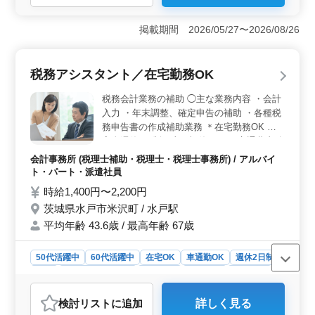
＜働きやすい勤務環境＞ 完全週休2日制（土日休み）
で、年末年始休暇もあります。残業少なめのため、プラ
掲載期間 2026/05/27〜2026/08/26
イベートの時間も確保しながら無理なく働ける環境で
す。 ＜会計事務所経験を活かせる業務内容＞ 税務
書類作成補助やMJSを使用したデータ入力、顧問先訪問
税務アシスタント／在宅勤務OK
などを担当します。会計事務所経験を活かしながら、幅
広い税務会計業務に携われる環境です。 ＜通勤しや
税務会計業務の補助 ◯主な業務内容 ・会計
すく待遇面も充実＞ 勤務地は塚原駅から通いやすく、
入力 ・年末調整、確定申告の補助 ・各種税
マイカー通勤も可能です。交通費支給に加え、賞与・退
務申告書の作成補助業務 ＊在宅勤務OK ＊
職金制度・社会保険完備など福利厚生も整っており、安
完全週休2日制（土日祝休み） ＊交通費支給
心して長く働ける環境です。
シニア世代のスタッフが活躍している職場で
会計事務所 (税理士補助・税理士・税理士事務所) / アルバイ
す！ 会計事務所勤務で積み重ねた知識やス
ト・パート・派遣社員
キルをぜひ発揮してください！
時給1,400円〜2,200円
茨城県水戸市米沢町 / 水戸駅
平均年齢 43.6歳 / 最高年齢 67歳
50代活躍中
60代活躍中
在宅OK
車通勤OK
週休2日制
長期
残業なし・少なめ
女性歓迎
男性歓迎
派遣社員
アルバイト・パート
会計事務所
検討リスト
に追加
詳しく見る
おすすめポイント