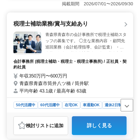
人決算申告書・個人確定申告書の作成補助を担当しま
掲載期間 2026/07/01〜2026/09/30
す。会計事務所での経験を活かし、即戦力として活躍で
きます。 ＜完全週休2日制・残業少なめで働きやすい
＞ 完全週休2日制（土日祝休み）で、年間休日も120日
税理士補助業務/賞与支給あり
と十分に用意しています。残業も少なめで、勤務後の時
間もしっかり確保しながら働けます。 ＜駅チカ＆待
青森県青森市の会計事務所で税理士補助スタ
遇充実で安心の環境＞ 池袋駅から徒歩圏内で通勤しや
ッフの募集です。 ◯主な業務内容 ・顧問先
すい立地です。交通費支給、賞与あり、退職金制度あり
巡回業務（会計処理指導、会計監査） ・法
と待遇面も整っており、長く安心して働ける環境です。
人及び個人の税務会計業務 ・各種税務申告
書類の作成及び税務相談業務 ・会社設立、
会計事務所 (税理士補助・税理士・税理士事務所) / 正社員・契
事業承継等のサポート ・相続対策～相続税
約社員
申告業務 など ※年間休日125日以上 リモー
年収350万円〜600万円
ト勤務も業務慣れ次第相談可能です。 それ
青森県青森市筒井八ツ橋 / 筒井駅
ぞれのライフスタイルに合った働き方を目指
平均年齢 43.1歳 / 最高年齢 63歳
しています！
50代活躍中
60代活躍中
在宅OK
車通勤OK
週休2日制
長期
残業なし・少なめ
女性歓迎
正社員
契約社員
会計事務所
検討リスト
に追加
詳しく見る
おすすめポイント
＜充実した休暇と柔軟な勤務体制＞ 年間休日125日以上