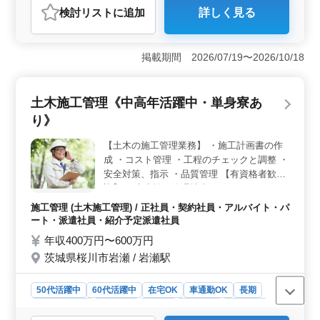
検討リスト
に追加
詳しく見る
おすすめポイント
＜安定した雇用と働きやすさ＞ 中高年活躍中であり、
契約形態も柔軟にあります。長期的な雇用が見込め、交
掲載期間 2026/07/19〜2026/10/18
通費も全額支給されます。 ＜豊富な経験を活かせる
環境＞ 土木施工管理の経験者を歓迎しており、大規模
案件も担当できます。資格保有者やベテランの方々に最
土木施工管理《中高年活躍中・単身寮あ
適な環境です。 ＜福利厚生と働きやすい環境＞ 健
り》
康保険・厚生年金などの福利厚生が整っており、土日祝
休みで働きやすいです。
【土木の施工管理業務】 ・施工計画書の作
成 ・コスト管理 ・工程のチェックと調整 ・
安全対策、指示 ・品質管理 【有資格者歓
迎】 ・土木施工管理技士（1級／2級）など
50代、60代の経験者歓迎です。
施工管理 (土木施工管理) / 正社員・契約社員・アルバイト・パ
ート・派遣社員・紹介予定派遣社員
年収400万円〜600万円
茨城県桜川市岩瀬 / 岩瀬駅
50代活躍中
60代活躍中
在宅OK
車通勤OK
長期
寮・社宅あり
男性歓迎
正社員
契約社員
派遣社員