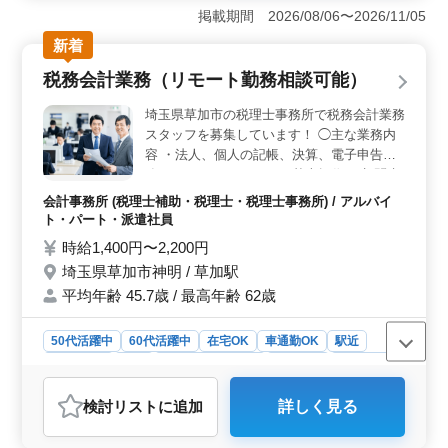
のほか、リモートワークも相談可能で、個々のライフス
掲載期間 2026/08/06〜2026/11/05
タイルに合わせた柔軟な働き方が実現しやすい職場で
新着
す。仕事とプライベートを両立しやすく、長期的に安定
して働けます。 ＜やりがいと成長を実感できる業務
税務会計業務（リモート勤務相談可能）
内容＞ 税務申告書の作成や会計監査業務、事業承継の
サポートなど、幅広い税務・会計業務に関われます。経
埼玉県草加市の税理士事務所で税務会計業務
験を活かしながら、幅広いスキルを習得できるため、キ
スタッフを募集しています！ ◯主な業務内
ャリアアップにもつながります。 ＜働きやすい環境
容 ・法人、個人の記帳、決算、電子申告業
と手厚いサポート＞ 50代、60代のスタッフも活躍して
務 ・エクセル、ワードの基本操作 ・顧問先
おり、アットホームで協力し合える雰囲気です。賞与支
への巡回監査 ※お客様は、20代から40代若
給もあり、福利厚生が整っているため、安心して長く働
会計事務所 (税理士補助・税理士・税理士事務所) / アルバイ
手経営者が8割 ※実力に合わせて、入力作業
ける職場です。
ト・パート・派遣社員
などから始めていきます。 ＊主婦・主夫歓
時給1,400円〜2,200円
迎（子育て主婦も活躍中♪） ＊ブランク可、
埼玉県草加市神明 / 草加駅
副業可 土日祝の出勤は無く、定時で帰れま
平均年齢 45.7歳 / 最高年齢 62歳
す。 お昼休憩は毎日好きな時間に取得可、
自宅が近い人は一時帰宅も可能です。 オン
ライン研修、会場研修の受講可能、資格取得
50代活躍中
60代活躍中
在宅OK
車通勤OK
駅近
もご支援しています。 希望者はリモート勤
週休2日制
長期
残業なし・少なめ
女性歓迎
派遣社員
務も業務慣れ次第相談可能です。 年次有給
アルバイト・パート
会計事務所
休暇は法定通り付与、加入保険は雇用条件に
検討リスト
に追加
詳しく見る
応じての加入になります。 それぞれのライ
おすすめポイント
フスタイルに合った働き方を目指していま
＜働きやすさ＞ 駅チカで通勤便利、リモート勤務も相