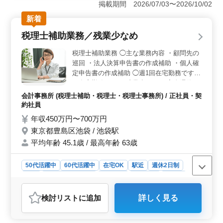
設計や設計監理、施主との打ち合わせを担当します。設
掲載期間 2026/07/03〜2026/10/02
計経験を活かし、即戦力として活躍できます。 ＜完
新着
全週休2日制で働きやすい＞ 完全週休2日制（土日祝休
み）で、しっかり休みを確保できます。予定も立てやす
税理士補助業務／残業少なめ
く、働きやすい勤務体制です。 ＜在宅勤務OK＆柔軟
な働き方が可能＞ 在宅勤務が可能で、自宅から業務に
税理士補助業務 ◯主な業務内容 ・顧問先の
取り組めます。フレックスタイム制により勤務時間を調
巡回 ・法人決算申告書の作成補助 ・個人確
整でき、自分のペースで働ける環境です。
定申告書の作成補助 ◯週1回在宅勤務です。
＊在宅勤務あり ＊残業少なめ ＊完全週休2
日制（土日祝休み） ＊駅チカ ＊交通費実費
会計事務所 (税理士補助・税理士・税理士事務所) / 正社員・契
支給（上限なし） ＊賞与あり ＊退職金あり
約社員
ベテランの経験を活かして即戦力となれま
年収450万円〜700万円
す！ 長年のキャリアをぜひ当事務所で発揮
東京都豊島区池袋 / 池袋駅
してください！
平均年齢 45.1歳 / 最高年齢 63歳
50代活躍中
60代活躍中
在宅OK
駅近
週休2日制
長期
残業なし・少なめ
女性歓迎
男性歓迎
正社員
契約社員
会計事務所
検討リスト
に追加
詳しく見る
おすすめポイント
＜経験を活かせる税理士補助業務＞ 顧問先の巡回や法