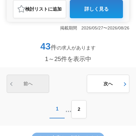
紹介予定派遣社員
アルバイト・パート
施工管理
検討リスト
に追加
詳しく見る
おすすめポイント
＜経験者歓迎の理由＞ 土木施工管理《中高年活躍中・
マイカー通勤可》の求人では、土木工事の現場管理経験
掲載期間 2026/05/27〜2026/08/26
を有する50代や60代の経験者を歓迎しています。あなた
の豊富な経験が、当社の施工管理業務において大いに活
かされることでしょう。 ＜具体的な業務内容＞ 主
43
件
の求人があります
な業務には、施工計画書の作成、コスト管理、工程のチ
ェックと調整、安全対策・指示、品質管理などが含まれ
1～25件を表示中
ます。これらの業務において、あなたの確かな経験がプ
ロジェクトの成功に寄与します。 ＜充実の待遇＞
年収は能力・資格により400万円から600万円です。通勤
手当は全額支給され、健康保険・厚生年金・雇用保険・
労災保険の福利厚生も整っています。安定性のある建設
前へ
次へ
業界で、スキルの高い経験者として活躍できる環境があ
ります。
…
1
2