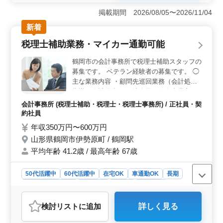
クが可能なため、柔軟な働き方ができる点が魅力です。
掲載期間 2026/08/05〜2026/11/04
感染症対策として在宅勤務が導入されており、外出が必
新着
要な場合も社用車が提供されるため、安全かつ快適に業
務を進められます。週3～5日の勤務が可能で、試験に挑
税理士補助業務・マイカー通勤可能
戦中の方は勤務時間も相談できる点が、自己成長と仕事
の両立を実現しやすい環境です。 ＜経理事務の専門
鶴岡市の会計事務所で税理士補助スタッフの
スキルが活かせる＞ 本求人は、会計事務所でのベテラ
募集です。 ベテラン経験者の募集です。 ◯
ン経験者を対象としており、日々の経理業務におけるス
主な業務内容 ・顧問先巡回業務（会計処理
キルを活かせます。損益計算書や貸借対照表の作成か
指導、会計監査） ・法人及び個人事業主の
ら、伝票チェックや会計ソフトのデータ入力など、専門
税務申告 ・創業支援 ・経営支援 ＊多様な企
的な知識を活用しやすい職場です。経理事務の経験を持
会計事務所 (税理士補助・税理士・税理士事務所) / 正社員・契
業への定期訪問や研修を通じて、税務や経営
つ方が即戦力として活躍できる環境が整っていま
約社員
に関するスキルを着実に向上させることがで
す。 ＜働きやすい職場環境とサポート体制＞ 仙台
年収350万円〜600万円
きます。 ※賞与年3回 ※マイカー通勤可能
市中心部に位置し、駅近の通勤にも便利な立地です。残
山形県鶴岡市伊勢原町 / 鶴岡駅
業がなく、週休2日制を採用しており、休日も充実してい
税理士資格お持ちの方、会計事務所経験10
ます。また、育児や介護休業の取得実績があるため、家
平均年齢 41.2歳 / 最高年齢 67歳
年以上の方は条件面優遇します！ 希望条
庭の事情に応じて柔軟に対応できる点が安心です。長期
件・待遇相談して下さい。
的な働き方を望む方にとって、働きやすい環境が整備さ
50代活躍中
60代活躍中
在宅OK
車通勤OK
長期
れています。
残業なし・少なめ
女性歓迎
正社員
契約社員
会計事務所
検討リスト
に追加
詳しく見る
おすすめポイント