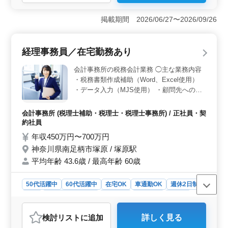
＜経験を活かせる税理士補助業務＞ データ入力や領収
書の計算、月次試算表の作成などを担当します。これま
掲載期間 2026/06/27〜2026/09/26
での会計事務所での実務経験を活かして活躍できま
す。 ＜残業なし・年間休日120日で無理のない働き方
＞ 残業は基本的にありません。年間休日120日、完全週
経理事務員／在宅勤務あり
休2日制（土日祝休み）でしっかりと休みを取りながら勤
務でき、日々の負担を抑えた働き方ができます。 ＜
会計事務所の税務会計業務 ◯主な業務内容
在宅勤務にも対応した柔軟な働き方が可能な職場＞ 業
・税務書類作成補助（Word、Excel使用）
務に慣れた後は在宅勤務も可能で、状況に応じた働き方
・データ入力（MJS使用） ・顧問先への訪
ができます。マイカー通勤OK（無料駐車場完備）、交通
問（数ヶ月程度勤務後） ＊在宅勤務あり ＊
費支給と通勤面にも配慮された環境で、無理なく勤務を
賞与あり ＊交通費支給 ＊退職金あり ＊完全
続けやすい職場です。
会計事務所 (税理士補助・税理士・税理士事務所) / 正社員・契
週休2日制（土日休み） ＊残業少なめ ＊マ
約社員
イカー通勤OK（無料駐車場完備） 充実した
年収450万円〜700万円
待遇のもと、キャリアを活かせるお仕事で
神奈川県南足柄市塚原 / 塚原駅
す。 実力のあるベテランさんを募集しま
平均年齢 43.6歳 / 最高年齢 60歳
す。
50代活躍中
60代活躍中
在宅OK
車通勤OK
週休2日制
長期
残業なし・少なめ
女性歓迎
男性歓迎
正社員
契約社員
会計事務所
検討リスト
に追加
詳しく見る
おすすめポイント