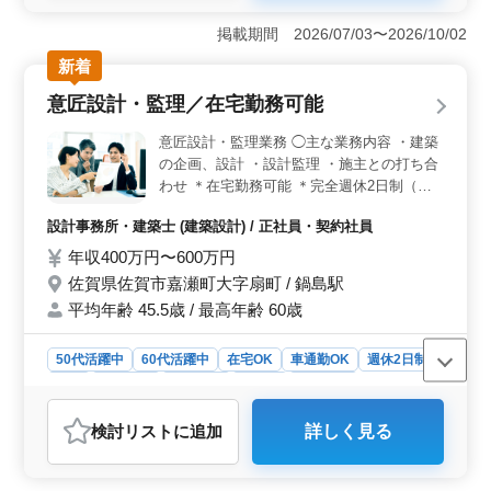
＜経験を活かせる建築設計業務＞ プランニングや実施
設計、インテリアコーディネートを担当します。設計経
掲載期間 2026/07/03〜2026/10/02
験 のある方の募集で、これまでのキャリアを存分に活
新着
かせる職場です。 ＜完全週休2日制・残業なしで働き
やすい＞ 完全週休2日制（土日祝休み）で、残業もあり
意匠設計・監理／在宅勤務可能
ません。メリハリをつけて働ける勤務体制です。 ＜
在宅勤務OK＆通勤しやすい環境＞ 在宅勤務が可能で、
意匠設計・監理業務 ◯主な業務内容 ・建築
自宅から業務に取り組むことも可能です。通勤する場合
の企画、設計 ・設計監理 ・施主との打ち合
も、高岳駅から徒歩圏内で通勤しやすく、交通費支給も
わせ ＊在宅勤務可能 ＊完全週休2日制（土
あり通勤の負担を抑えながら働ける環境です。
日祝休み） ＊交通費実費支給（上限なし）
設計事務所・建築士 (建築設計) / 正社員・契約社員
積み重ねてきた経験を活かせるお仕事です！
経験豊富なベテランさん、ぜひご応募くださ
年収400万円〜600万円
い！
佐賀県佐賀市嘉瀬町大字扇町 / 鍋島駅
平均年齢 45.5歳 / 最高年齢 60歳
50代活躍中
60代活躍中
在宅OK
車通勤OK
週休2日制
長期
女性歓迎
男性歓迎
正社員
契約社員
設計事務所・建築士
検討リスト
に追加
詳しく見る
おすすめポイント
＜経験を活かせる意匠設計・監理業務＞ 建築の企画・