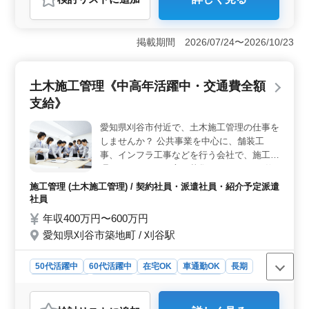
おすすめポイント
＜働きやすさ＞ 在宅ワークが可能で、駅近くの便利な
立地です。週3〜5日のシフト制で、柔軟な働き方ができ
掲載期間 2026/07/24〜2026/10/23
ます。ブランクがあっても歓迎されるため、安心して働
けます。 ＜キャリア＞ 税理士補助業務として、会
計処理や税務申告書の作成など、幅広い業務に携われま
土木施工管理《中高年活躍中・交通費全額
す。経験を活かしながらスキルを磨くことができる環境
支給》
です。 ＜待遇＞ 時給は高水準で、昇給制度があり
ます。通勤手当も支給され、長期的に安定して働ける職
愛知県刈谷市付近で、土木施工管理の仕事を
場です。
しませんか？ 公共事業を中心に、舗装工
事、インフラ工事などを行う会社で、施工管
理をしてくださる方を募集しています。 仕
事内容は、官公庁の担当者との打ち合わせ、
施工管理 (土木施工管理) / 契約社員・派遣社員・紹介予定派遣
工程管理、協力会社手配、安全管理などで、
社員
施工をスムーズに進めるための管理業務で
年収400万円〜600万円
す。 基本的には、ひとつの仕事を最初から
愛知県刈谷市築地町 / 刈谷駅
一貫した管理をお願いします。 仕事の7割が
2~3年にわたる大規模案件のため、 やりがい
を感じていただけると思います。 また、寝
50代活躍中
60代活躍中
在宅OK
車通勤OK
長期
泊り可能な宿舎があるため、毎日の通勤が非
寮・社宅あり
男性歓迎
契約社員
派遣社員
常にラクです。 帰省手当は、1~2カ月に1回
紹介予定派遣社員
施工管理
ほど支給されますので、ご家族との時間を過