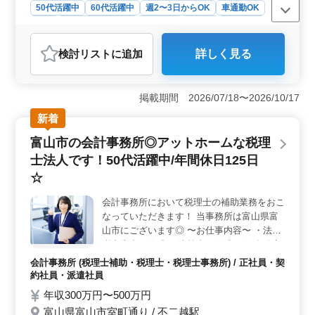
50代活躍中
60代活躍中
週2〜3日からOK
車通勤OK
長期
残業なし・少なめ
女性歓迎
正社員
契約社員
アルバイト・パート
看護師
検討リスト
に追加
詳しく見る
おすすめポイント
＜働く環境＞ 高岡市内のデイサービスでは、中高年の
経験豊富な看護師が活躍しています。夜勤がないため、
掲載期間 2026/07/18〜2026/10/17
メリハリをつけて働くことができ、ワークライフバラン
新着
スが整っています。シニアの方も歓迎され、安心して長
期間働くことができます。 ＜業務内容＞ 健康状態
富山市の会計事務所◎アットホームな税理
の観察や治療継続のための看護、在宅でのリハビリテー
士法人です！50代活躍中/年間休日125日
ション、日常生活の看護など、利用者様の健康管理に関
わる業務を担当します。シフト制のため、柔軟な働き方
☆
が可能です。 ＜働く条件＞ 正看護師または准看護
師の免許と、5年以上の実務経験が必要です。車通勤が可
会計事務所において税理士の補助業務をおこ
能であり、無料駐車場も完備されています。賞与が年2回
なっていただきます！ 当事務所は富山県富
あり、福利厚生も充実しているところも魅力です。
山市にございます◎ 〜お仕事内容〜 ・法人
税申告書の作成 ・決算書の作成 ・個人確定
申告書の作成 ・月次帳簿作成及びチェック
会計事務所 (税理士補助・税理士・税理士事務所) / 正社員・契
など 〜求人ポイント〜 ・会計ソフト：ミロ
約社員・派遣社員
ク会計 ・年間休日125日 ・週3のパートも可
年収300万円〜500万円
能 ママさんも活躍中◎ とってもアットホー
富山県富山市室町通り / 不二越駅
ムな事務所です！ 今までの経験を活かしま