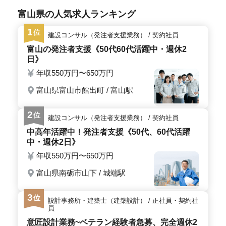
処置などの業務を行います。シニア層も活躍中で、経験
富山県の人気求人ランキング
や資格を活かして活躍できる環境です。 ＜魅力的な
条件＞ 安心の研修体制が整っており、残業も少なめで
1
位
す。週休2日制で、働きやすい環境が整っています。交通
建設コンサル（発注者支援業務） / 契約社員
費は実費支給なので、通勤も安心です。給与は年収350万
富山の発注者支援《50代60代活躍中・週休2
円〜480万円や時給1,400円〜1,900円と、しっかりとした
日》
待遇が用意されています。 ＜募集情報＞ 必要な資
格は正看護師もしくは准看護師免許で、看護師実務経験5
年収550万円〜650万円
年以上の方が対象です。夏季や年末年始などの休暇もし
富山県富山市館出町 / 富山駅
っかり取れる環境が整っています。看護師としての経験
を活かし、最後の職場としてご興味をお持ちの方は、ぜ
ひご応募ください。
2
位
建設コンサル（発注者支援業務） / 契約社員
中高年活躍中！発注者支援《50代、60代活躍
中・週休2日》
年収550万円〜650万円
富山県南砺市山下 / 城端駅
3
位
設計事務所・建築士（建築設計） / 正社員・契約社
員
意匠設計業務~ベテラン経験者急募、完全週休2