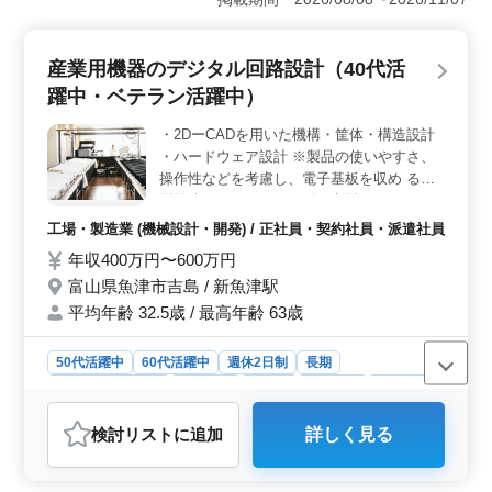
これまでの経験を若手に伝えながら、新しいプロジェク
トに取り組んでいただける方を求めています。関東エリ
アでの案件も受注中ですので、新たなステップを踏みた
産業用機器のデジタル回路設計（40代活
い方に最適な環境です。 ＜充実した福利厚生＞ 当
躍中・ベテラン活躍中）
社では、週休2日制や全額支給の通勤手当、単身用宿舎の
完備など、働きやすい環境を整えています。また、残業
・2DーCADを用いた機構・筐体・構造設計
時間も少なめに設定し、ワークライフバランスを大切に
・ハードウェア設計 ※製品の使いやすさ、
しています。安心して長期間働ける環境を提供いたしま
す。 ＜資格取得支援＞ 1級土木施工管理技士などの
操作性などを考慮し、電子基板を収め る小
資格をお持ちでない方も、ご相談いただければサポート
型筐体から2～3mサイズの大型ラックまでの
いたします。技術士やRCCMの取得を目指す方には、教
金属筐 体を電子回路設計エンジニアと協力
工場・製造業 (機械設計・開発) / 正社員・契約社員・派遣社員
育制度や資格手当などの支援を提供し、スキルアップを
して設計していただき ます。 経験者歓迎！
年収400万円〜600万円
サポートします。
40代活躍している現場です。 ぜひご応募く
富山県魚津市吉島 / 新魚津駅
ださい！
平均年齢 32.5歳 / 最高年齢 63歳
50代活躍中
60代活躍中
週休2日制
長期
残業なし・少なめ
男性歓迎
正社員
契約社員
派遣社員
工場・製造業
検討リスト
に追加
詳しく見る
おすすめポイント
＜魅力的な条件＞ 40代を中心にベテランエンジニアが