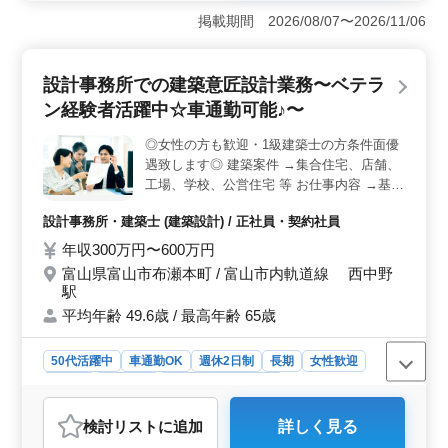
から電子制御機器まで幅広い分野において確かな実績を
掲載期間 2026/08/07〜2026/11/06
誇ります。組込システム開発の中でも、アナログ・デジ
タルなど高度な技術を結集し、製品の開発に従事してい
ます。 ＜技術力の追求＞ 同社では2D-CADを駆使
設計事務所での建築意匠設計業務〜ベテラ
し、小型筐体から大型ラックまでの機構・筐体・構造設
ン経験者活躍中☆車通勤可能♪〜
計を行います。また、ハードウェア設計においては電子
回路設計エンジニアと協力し、製品の使いやすさや操作
◎女性の方も歓迎・1級建築士の方条件面優
性を追求しています。 ＜働きやすさ抜群＞ 魚津市
遇致します◎ 建築案件 →集合住宅、店舗、
吉島の中堅企業で、新魚津駅からのアクセスも良好で
す。週休2日制で残業は少なめ、定期的な休日も確保され
工場、学校、公営住宅 等 お仕事内容 →基本
ています。年収400万円〜600万円、通勤手当全額支給な
設計、設計監理 →設計図や施工図、施工計
設計事務所・建築士 (建築設計) / 正社員・契約社員
どの待遇も整っており、安心して長く働ける環境が整っ
画書のチェック →工事全般の確認作業 等 →
ています。
打ち合わせ、現場調査業務 →CAD操作 備考
年収300万円〜600万円
→作業着支給 →交通費支給 →資格手当支給
富山県富山市布瀬本町 / 富山市内軌道線 西中野
→車通勤可能 →週休2日制 年齢よりも経験
駅
のある方募集しております＼＾＾／ お気軽
平均年齢 49.6歳 / 最高年齢 65歳
にお問い合わせください♪
50代活躍中
車通勤OK
週休2日制
長期
女性歓迎
正社員
契約社員
設計事務所・建築士
おすすめポイント
検討リスト
に追加
詳しく見る
＜ベテラン経験者が活躍する設計事務所での建築意匠設