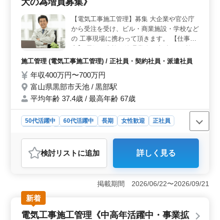
大の為増員募集》
す。
【電気工事施工管理】募集 大企業や官公庁
から受注を受け、ビル・商業施設・学校など
の 工事現場に携わって頂きます。 【仕事内
容】 電気工事施工管理業務 ・打合せ ・施工
図の作成 ・工事の工程、品質、安全管理 ・
施工管理 (電気工事施工管理) / 正社員・契約社員・派遣社員
見積もり書の作成 電気工事施工管理経験
年収400万円〜700万円
者、是非ご応募ください! 50代、60代の方も
富山県黒部市天池 / 黒部駅
歓迎です。 【有資格者優遇】 ・1級電気工
事施工管理技士 ・2級電気工事施工管理技士
平均年齢 37.4歳 / 最高年齢 67歳
50代活躍中
60代活躍中
長期
女性歓迎
正社員
契約社員
派遣社員
施工管理
おすすめポイント
検討リスト
に追加
詳しく見る
＜地域密着での活躍＞ 富山県黒部市での電気工事施工
管理職での募集となります。地域の発展に貢献しなが
ら、中高年の方々も活躍している環境です。 ＜多彩
掲載期間 2026/06/22〜2026/09/21
な雇用形態と働き方＞ 正社員、契約社員、派遣社員の
選択肢があり、ご自身の希望に合わせて柔軟な働き方を
新着
選べます。 ＜経験や能力による報酬＞ 年収は400～
電気工事施工管理《中高年活躍中・事業拡
660万円ですが、能力や経験によって評価されるため、や