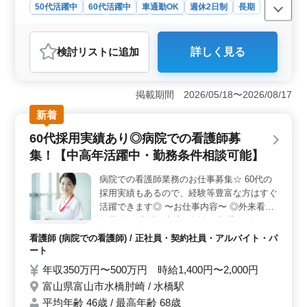
50代活躍中
60代活躍中
車通勤OK
週休2日制
長期
残業なし・少なめ
女性歓迎
正社員
契約社員
アルバイト・パート
看護師
検討リスト
に追加
詳しく見る
おすすめポイント
＜働きやすい環境＞ 年間休日125日という多くの休日が
確保されており、プライベートを大切にしながら働ける
掲載期間 2026/05/18〜2026/08/17
環境です。また、マイカー通勤が可能であり、交通手段
新着
に制約を感じることなく通勤できます。 ＜経験者優
遇＞ 正看護師もしくは准看護師免許を持ち、看護師実
60代採用実績あり◎病院での看護師募
務経験が5年以上ある方を歓迎します。経験豊富な方がス
集！【中高年活躍中・勤務条件相談可能】
ムーズに業務に参加できるよう、適切なサポートや研修
が提供されるでしょう。また、賞与の支給もあり、経験
病院での看護師業務のお仕事募集☆ 60代の
と実績に見合った報酬が期待できます。 ＜安心の福
採用実績もあるので、経験等豊富な方はすぐ
利厚生＞ 社会保険が完備されており、従業員の安心・
安定をサポートします。加えて、実費支給の通勤手当も
活躍できます◎ 〜お仕事内容〜 ◎外来看護
あり、通勤にかかる費用も軽減可能です。これにより、
師業務 ・注射、点滴、採血、投薬 ・血圧や
経済的な負担を軽減し、ストレスのない働き方が実現で
体温、脈拍の測定 ・カルテ整理、記録 〜特
看護師 (病院での看護師) / 正社員・契約社員・アルバイト・パ
きます。
徴〜 ◎50代60代活躍中 ◎社会保険完備 ◎
ート
昇給・賞与あり ◎マイカー通勤可 勤務時間
年収350万円〜500万円 時給1,400円〜2,000円
やお休みも相談可能です！ぜひご応募くださ
富山県富山市水橋肘崎 / 水橋駅
い♪
平均年齢 46歳 / 最高年齢 68歳