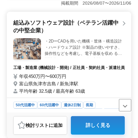
活躍する環境で、経験者を歓迎しています。2D-CADを用
掲載期間 2026/08/07〜2026/11/06
いた機構・筐体・構造設計の経験がある方、ぜひご応募
ください。土日を含む週休2日制で、残業は少なめで車通
勤も可能です。 ＜給与・福利厚生＞ 年収400万円〜
組込みソフトウェア設計（ベテラン活躍中
600万円で通勤手当は全額支給致します。賞与は年2回、
の中堅企業）
計2.50ヶ月分あります。雇用・労災・健康・厚生・財形
といった充実した福利厚生が整っています。 ＜技術
・2DーCADを用いた機構・筐体・構造設計
力を活かしてキャリアアップ＞ LSI設計、IP開発、組込
・ハードウェア設計 ※製品の使いやすさ、
システム開発など、多岐にわたる技術領域で経験を積
み、スキルを高められる環境が整っています。ぜひ、お
操作性などを考慮し、電子基板を収め る小
仕事に興味を持っていただいた方はご応募をお待ちして
型筐体から2～3mサイズの大型ラックまでの
おります。
金属筐 体を電子回路設計エンジニアと協力
工場・製造業 (機械設計・開発) / 正社員・契約社員・派遣社員
して設計していただき ます。 経験者歓迎！
年収450万円〜600万円
40代活躍している現場です。 ぜひご応募く
富山県魚津市吉島 / 新魚津駅
ださい！
平均年齢 32.5歳 / 最高年齢 63歳
50代活躍中
60代活躍中
週休2日制
長期
残業なし・少なめ
男性歓迎
正社員
契約社員
派遣社員
工場・製造業
検討リスト
に追加
詳しく見る
おすすめポイント
＜製造エキスパート＞ 同社は製造業において、LSI設計