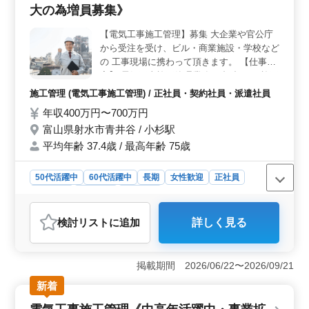
りがいと報酬が見込めます。
大の為増員募集》
【電気工事施工管理】募集 大企業や官公庁
から受注を受け、ビル・商業施設・学校など
の 工事現場に携わって頂きます。 【仕事内
容】 電気工事施工管理業務 ・打合せ ・施工
図の作成 ・工事の工程、品質、安全管理 ・
施工管理 (電気工事施工管理) / 正社員・契約社員・派遣社員
見積もり書の作成 電気工事施工管理経験
年収400万円〜700万円
者、是非ご応募ください! 50代、60代の方も
富山県射水市青井谷 / 小杉駅
歓迎です。 【有資格者優遇】 ・1級電気工
事施工管理技士 ・2級電気工事施工管理技士
平均年齢 37.4歳 / 最高年齢 75歳
50代活躍中
60代活躍中
長期
女性歓迎
正社員
契約社員
派遣社員
施工管理
おすすめポイント
検討リスト
に追加
詳しく見る
＜安定した雇用環境＞ 正社員・契約社員・派遣社員と
いった多様な雇用形態を用意しており、ご自身の希望に
合わせて働けます。また、大企業や官公庁からの受注を
掲載期間 2026/06/22〜2026/09/21
受けており、長期的な安定した雇用が期待できま
す。 ＜キャリアアップの機会＞ 電気工事施工管理
新着
経験者を積極的に求めており、経験者優遇の方針を採用