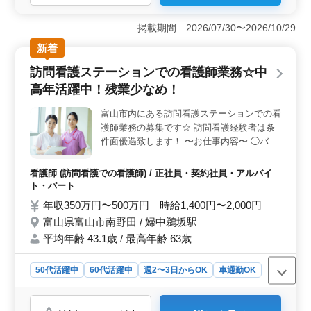
＜安心できる待遇＞ 賞与、退職金制度や各種社会保険
も完備。交通費も上限なしで実費支給します。長く腰を
掲載期間 2026/07/30〜2026/10/29
据えて働きたい方にとって安心できる待遇が整っていま
新着
す。 ＜残業少なめで無理なく働ける環境＞ 月の残
業時間は約10時間程度と少なめで、生活リズムを保ちや
訪問看護ステーションでの看護師業務☆中
すい環境です。GW・夏季・年末年始などの長期休暇もあ
高年活躍中！残業少なめ！
り、仕事とプライベートの両立を重視したい方に最適で
す。 ＜シニア・ベテランが活躍する職場＞ シニア
富山市内にある訪問看護ステーションでの看
世代の整備士が活躍しており、年齢関係なく実力を発揮
護師業務の募集です☆ 訪問看護経験者は条
できる職場です。3級自動車整備士以上の資格や経験を活
かし、車検や一般整備などこれまで培ってきた技術を即
件面優遇致します！ 〜お仕事内容〜 ◯バイ
戦力として発揮できる環境が整っています。
タルチェック ◯家族の支援・相談 ◯服薬指
導 ◯医療機器の管理・指導 等 〜特徴〜 ◎
看護師 (訪問看護での看護師) / 正社員・契約社員・アルバイ
週休2日 ◎交通費支給 ◎社会保険完備 雰囲
ト・パート
気の良い職場なので、わからないことがあれ
年収350万円〜500万円 時給1,400円〜2,000円
ばどんどん聞いてOKです♪ ご応募お待ちし
富山県富山市南野田 / 婦中鵜坂駅
ております！
平均年齢 43.1歳 / 最高年齢 63歳
50代活躍中
60代活躍中
週2〜3日からOK
車通勤OK
週休2日制
長期
残業なし・少なめ
女性歓迎
正社員
契約社員
アルバイト・パート
看護師