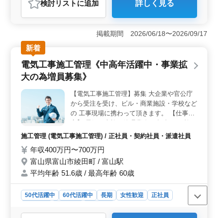
検討リスト
に追加
詳しく見る
おすすめポイント
＜働きやすさ＞ 訪問看護ステーションでの業務は、週
休2日制や残業少なめで、中高年の方も活躍できます。さ
掲載期間 2026/06/18〜2026/09/17
らに、週2〜3日からの勤務や車通勤OKなど、柔軟な働き
新着
方が可能です。地域密着型の勤務で、患者様とのコミュ
ニケーションも深められます。 ＜やりがい＞ 患者
電気工事施工管理《中高年活躍中・事業拡
様と直接接することで、家族支援や服薬指導など、地域
大の為増員募集》
の医療に貢献できます。経験者は条件優遇され、医療機
器の管理や指導など、専門スキルを活かせます。患者様
【電気工事施工管理】募集 大企業や官公庁
やその家族との信頼関係を築き、生涯にわたる支援を提
から受注を受け、ビル・商業施設・学校など
供するやりがいがあります。 ＜福利厚生＞ 社会保
険完備や交通費支給など、安心して働ける環境です。雰
の 工事現場に携わって頂きます。 【仕事内
囲気の良い職場で、分からないことは積極的に質問でき
容】 電気工事施工管理業務 ・打合せ ・施工
るため、スキルアップも期待できます。給与水準も魅力
図の作成 ・工事の工程、品質、安全管理 ・
施工管理 (電気工事施工管理) / 正社員・契約社員・派遣社員
で、長期的に安定したキャリアを築けます。
見積もり書の作成 電気工事施工管理経験
年収400万円〜700万円
者、是非ご応募ください! 50代、60代の方も
富山県富山市綾田町 / 富山駅
歓迎です。 【有資格者優遇】 ・1級電気工
事施工管理技士 ・2級電気工事施工管理技士
平均年齢 51.6歳 / 最高年齢 60歳
50代活躍中
60代活躍中
長期
女性歓迎
正社員
契約社員
派遣社員
施工管理