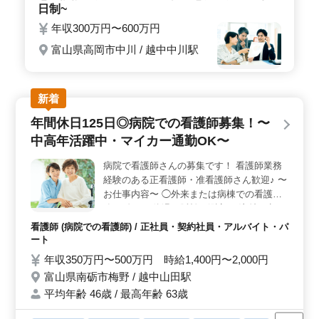
日制~
年収300万円〜600万円
富山県高岡市中川 / 越中中川駅
新着
年間休日125日◎病院での看護師募集！〜
中高年活躍中・マイカー通勤OK〜
病院で看護師さんの募集です！ 看護師業務
経験のある正看護師・准看護師さん歓迎♪ 〜
お仕事内容〜 ◯外来または病棟での看護業
務 ・血圧や体温、脈拍の測定 ・注射、点
滴、採血 ・ガーゼ交換 ・カルテ整理、記録
看護師 (病院での看護師) / 正社員・契約社員・アルバイト・パ
など 〜特徴〜 ◎経験者優遇 ◎社会保険完備
ート
◎年間休日125日 ◎マイカー通勤可 ◎賞与
年収350万円〜500万円 時給1,400円〜2,000円
あり 年間休日125日とプライベートも大事に
富山県南砺市梅野 / 越中山田駅
できる環境です。 マイカー通勤もOK♪お気
平均年齢 46歳 / 最高年齢 63歳
軽にご応募ください！