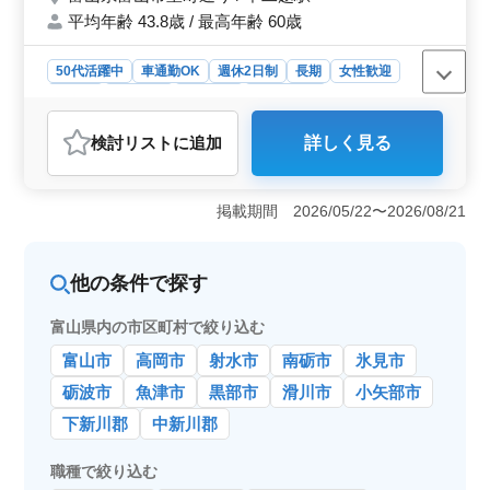
平均年齢 43.8歳 / 最高年齢 60歳
せんか？ ご応募お待ちしております。
50代活躍中
車通勤OK
週休2日制
長期
女性歓迎
正社員
契約社員
派遣社員
会計事務所
おすすめポイント
検討リスト
に追加
詳しく見る
＜アットホームな雰囲気＞ 富山市の会計事務所で、ア
ットホームな雰囲気の税理士法人です。スタッフ同士の
コミュニケーションが活発で、温かい人間関係が築かれ
掲載期間 2026/05/22〜2026/08/21
ています。経験豊富な先輩スタッフが丁寧に指導し、新
人スタッフも安心して成長できる環境です。 ＜経験
を活かせる職場＞ 会計事務所経験5年以上の方を求めて
他の条件で探す
います。税務申告書の作成や決算書の作成など、幅広い
業務に携わりながら、自身のスキルを活かして業務に取
り組むことが可能です。また、チームとして協力し合い
富山県内の市区町村で絞り込む
ながら業務に取り組むことができます。 ＜働きやす
富山市
高岡市
射水市
南砺市
氷見市
い環境＞ 年間休日125日という充実した休暇制度があ
り、仕事とプライベートの両立がしやすい環境です。ま
砺波市
魚津市
黒部市
滑川市
小矢部市
た、週3日のパート勤務も可能で、ママさんなどライフス
下新川郡
中新川郡
タイルに合わせて働くことができます。無料駐車場も完
備されており、車通勤も可能です。
職種で絞り込む