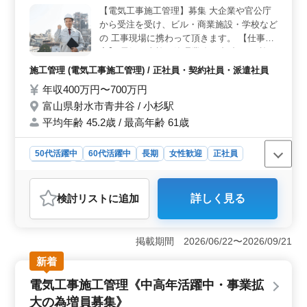
【電気工事施工管理】募集 大企業や官公庁
から受注を受け、ビル・商業施設・学校など
の 工事現場に携わって頂きます。 【仕事内
容】 電気工事施工管理業務 ・打合せ ・施工
図の作成 ・工事の工程、品質、安全管理 ・
施工管理 (電気工事施工管理) / 正社員・契約社員・派遣社員
見積もり書の作成 電気工事施工管理経験
年収400万円〜700万円
者、是非ご応募ください! 50代、60代の方も
富山県射水市青井谷 / 小杉駅
歓迎です。 【有資格者優遇】 ・1級電気工
事施工管理技士 ・2級電気工事施工管理技士
平均年齢 45.2歳 / 最高年齢 61歳
50代活躍中
60代活躍中
長期
女性歓迎
正社員
契約社員
派遣社員
施工管理
おすすめポイント
検討リスト
に追加
詳しく見る
＜安定した雇用と高い報酬＞ 中高年向けの電気工事施
工管理職での募集で、年収400～660万円の魅力的な収入
が期待できます。 ＜幅広いキャリアレベルの受け入
掲載期間 2026/06/22〜2026/09/21
れ＞ 経験豊富な方から新たにステップアップを目指す
方まで幅広く歓迎しています。 ＜成長と発展の機会
新着
＞ 大企業や官公庁のプロジェクトに携わることを通し
電気工事施工管理《中高年活躍中・事業拡
て、技術力と知識を磨くチャンスがあります。
大の為増員募集》