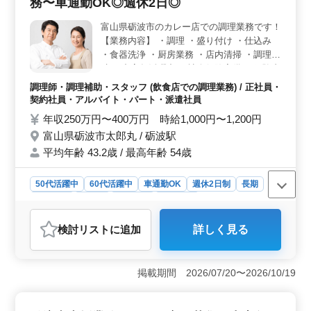
務〜車通勤OK◎週休2日◎
富山県砺波市のカレー店での調理業務です！
【業務内容】 ・調理 ・盛り付け ・仕込み
・食器洗浄 ・厨房業務 ・店内清掃 ・調理補
助 ＊中高年活躍中 ＊社会保険完備 ＊経験者
優遇 ＊車通勤OK ＊週休2日 今まで培ってき
調理師・調理補助・スタッフ (飲食店での調理業務) / 正社員・
た経験を若手に教えていきませんか？ ブラ
契約社員・アルバイト・パート・派遣社員
ンクのある方もご応募可能！まずはお気軽に
年収250万円〜400万円 時給1,000円〜1,200円
お問い合わせください。
富山県砺波市太郎丸 / 砺波駅
平均年齢 43.2歳 / 最高年齢 54歳
50代活躍中
60代活躍中
車通勤OK
週休2日制
長期
女性歓迎
正社員
契約社員
派遣社員
アルバイト・パート
調理師・調理補助・スタッフ
検討リスト
に追加
詳しく見る
おすすめポイント
＜勤務条件の柔軟性＞ 週休2日制で、平日に休みが取れ
るシフト制を採用しています。プライベートの時間も大
掲載期間 2026/07/20〜2026/10/19
切にしながら働けます。車通勤も可能で、通勤に関する
制約が少ない点も魅力です。 ＜多様な雇用形態＞
正社員、契約社員、アルバイト・パート、派遣社員と多