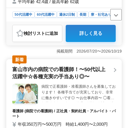
・週休2日制 ・宿舎あり ・交通費実費支給
平均年齢 42.4歳 / 最高年齢 62歳
・社会保険完備 まずはお話一度聞いてみま
せんか？ お気軽にご応募ください♪
50代活躍中
60代活躍中
週休2日制
長期
寮・社宅あり
女性歓迎
正社員
契約社員
派遣社員
工場・製造業
おすすめポイント
検討リスト
に追加
詳しく見る
＜経験を活かせる環境＞ この求人は、機械設計の経験
が5年以上ある方を対象としています。富山県内の様々な
現場で勤務し、AutoCAD、SolidWorks、iCADなど複数の
掲載期間 2026/07/20〜2026/10/19
CADツールを使用し機械設計業務を行います。これまで
の経験と技術を存分に活かすことができます。 ＜充
新着
実した待遇＞ 社会保険完備、宿舎提供、交通費実費支
富山市内の病院での看護師！〜50代以上
給など、安心して働ける待遇が整っています。また、週
休2日制を採用しており、土日休みでプライベートの時間
活躍中☆各種充実の手当あり◎〜
も大切にできます。長期で安定して勤務できます。
＜多様な年齢層が活躍中＞ 50代、60代の中高年層も活
病院で正看護師・准看護師さんを募集してお
躍中であり、最高年齢は62歳です。 年齢関係なく、技
ります！ 各種手当てが充実しており、非常
術を活かし活躍できる環境です。
に働きやすいです◎ 〜お仕事内容〜 ◯看護
師業務全般 ・血圧や体温、脈拍の測定 ・注
射、点滴、採血、巡回 ・診療器具の受け渡
看護師 (病院での看護師) / 正社員・契約社員・アルバイト・パ
し ・血液検査、尿検査 ・ガーゼ交換 ・投薬
ート
など 〜特徴〜 ◎交通費支給 ◎社会保険完備
年収350万円〜500万円 時給1,400円〜2,000円
◎年間休日120日 ◎住宅手当あり ◎夜勤手