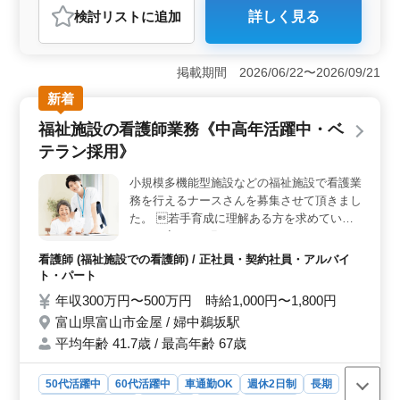
おすすめポイント
検討リスト
に追加
詳しく見る
＜安定した雇用環境＞ 正社員・契約社員・派遣社員と
いった多様な雇用形態を用意しており、幅広い層が活躍
できます。また、大企業や官公庁からの受注を受けてお
掲載期間 2026/06/22〜2026/09/21
り、長期的な安定した雇用が期待できます。 ＜キャ
リアアップの機会＞ 経験者を積極的に求め、経験者優
新着
遇の方針を採用しています。更なるスキルアップや資格
福祉施設の看護師業務《中高年活躍中・ベ
取得を目指す方にとって、成長の機会が豊富にあるのが
魅力です。 ＜働きやすい環境＞ 週5日の勤務で土日
テラン採用》
祝が休みという働きやすい環境を提供しています。ま
た、平均年齢が51.6歳という中高年が活躍する環境であ
小規模多機能型施設などの福祉施設で看護業
り、経験豊富な方々との交流も期待できます。
務を行えるナースさんを募集させて頂きまし
た。 若手育成に理解ある方を求めていま
すので宜しくお願いいたします。 ・バイタ
ルチェック ・配薬準備、与薬 ・簡単な医療
看護師 (福祉施設での看護師) / 正社員・契約社員・アルバイ
処置 ・外出の付き添い ・介護職員への医療
ト・パート
に関する指導 ・食事、排泄補助 ・入浴の介
年収300万円〜500万円 時給1,000円〜1,800円
助 ・ベッドメイキング ☆50代以上採用実績
富山県富山市金屋 / 婦中鵜坂駅
あり ☆交通費実費支給 ☆即日勤務可能 ☆日
平均年齢 41.7歳 / 最高年齢 67歳
勤のみ、夜勤のみ希望対応可能
50代活躍中
60代活躍中
車通勤OK
週休2日制
長期