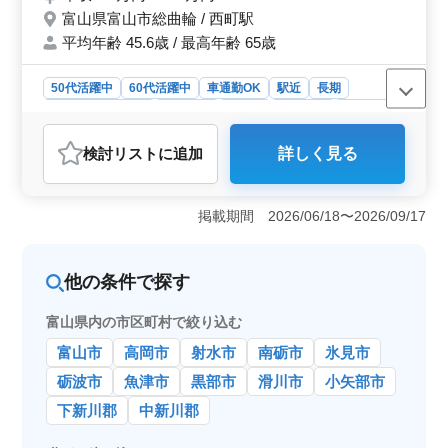
厚生完備 ＊勤務時間相談OK ライフスタイ
ッフも活躍中の職場で、安定した環境で長く勤務するこ
富山県富山市総曲輪 / 西町駅
とが可能です。
ルに合った働き方が可能です！ 今までの経
平均年齢 45.6歳 / 最高年齢 65歳
験を活かして、厨房で活躍してみませんか？
50代活躍中
60代活躍中
車通勤OK
駅近
長期
残業なし・少なめ
女性歓迎
正社員
契約社員
派遣社員
調理師・調理補助・スタッフ
検討リスト
に追加
詳しく見る
おすすめポイント
＜ライフスタイルに合った働き方が可能＞ この求人で
は、シフト制で働きたい時間帯を自分の裁量で決定でき
掲載期間 2026/06/18〜2026/09/17
るため、家庭やプライベートの時間を大切にしながら働
けます。ライフスタイルに合わせた働き方が可能で
す。 ＜福利厚生が充実した環境＞ 福利厚生が完備
他の条件で探す
されており、健康保険や厚生年金に加え、退職金制度も
用意されています。また、育児休業取得の実績もあり、
富山県内の市区町村で絞り込む
家族やライフイベントをサポートする職場環境が整って
います。年2回の賞与もあり、安定した収入を期待できま
富山市
高岡市
射水市
南砺市
氷見市
す。 ＜駅近で通勤しやすい職場＞ 最寄り駅の西町
駅から徒歩圏内で、車通勤も可能なため、通勤手段に柔
砺波市
魚津市
黒部市
滑川市
小矢部市
軟性があります。通勤のストレスを減らし、長期的に安
下新川郡
中新川郡
定して働ける環境です。