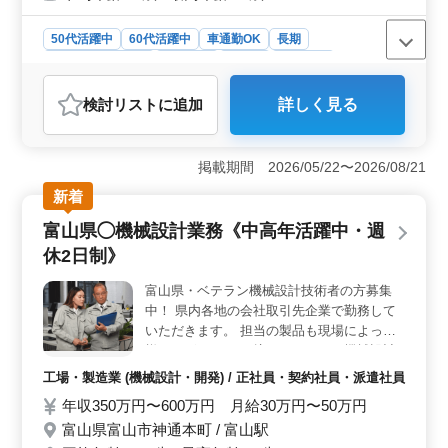
50代活躍中
60代活躍中
車通勤OK
長期
残業なし・少なめ
女性歓迎
正社員
契約社員
アルバイト・パート
看護師
検討リスト
に追加
詳しく見る
おすすめポイント
＜経験者にチャンスを＞ 経験豊富な中高年の看護師の
方々に、安定した環境でのキャリアアップの場を提供し
掲載期間 2026/05/22〜2026/08/21
ます。60代の採用実績があるため、即戦力として活躍で
新着
きる環境です。医療現場での豊富な経験を活かし、新た
なステージでの活躍を目指しませんか？ ＜充実の業
富山県◯機械設計業務《中高年活躍中・週
務内容＞ 外来看護師業務を中心に、注射や採血、投薬
休2日制》
など様々な業務に携わります。また、血圧や体温、脈拍
の測定やカルテの整理、記録なども行います。病院内で
富山県・ベテラン機械設計技術者の方募集
の重要な役割を担いながら、患者様への安心と安全を提
中！ 県内各地の会社取引先企業で勤務して
供します。 ＜働きやすい条件＞ 50代や60代の看護
師が活躍中で、経験や知識を活かした貢献ができます。
いただきます。 担当の製品も現場によって
また、社会保険完備や昇給・賞与の制度が整っており、
様々ございます。 培ってこられた機械設計
長期間安心して働ける環境です。さらに、勤務時間や休
の経験・技術を活かしてください！ 〜お仕
工場・製造業 (機械設計・開発) / 正社員・契約社員・派遣社員
日の相談も可能で、ライフスタイルに合わせた働き方が
事内容〜 ◎機械設計業務全般 ◎CADによる
年収350万円〜600万円 月給30万円〜50万円
できます。
図面作成 等 ※使用CAD：AutoCAD、
富山県富山市神通本町 / 富山駅
SolidWorks、iCADなど現場による 〜特徴〜