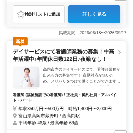
残業なし・少なめ
女性歓迎
正社員
契約社員
アルバイト・パート
看護師
検討リスト
に追加
詳しく見る
おすすめポイント
＜中高年の活躍＞ 中高年が活躍する福祉施設での看護
師業務の募集です。50代以上の採用実績があり、経験豊
掲載期間 2026/06/18〜2026/09/17
富な方々が安心して働ける環境が整っています。施設内
新着
での看護業務に従事し、地域の方々の健康を支えま
す。 ＜働き方の柔軟性＞ 週休2日制で長期的な働き
デイサービスにて看護師業務の募集！中高
方をサポートしています。また、日勤のみや夜勤のみの
年活躍中♪年間休日数122日♪夜勤なし！
希望にも対応可能で、ライフスタイルに合わせた働き方
ができます。交通費も実費支給で通勤の負担を軽減しま
高岡市内のデイサービスにて、看護師業務が
す。 ＜給与と福利厚生＞ 年収は300万円から480万
出来る方の募集です！ 夜勤対応が無いた
円まで幅広く設定されています。時給も1,000円から
1,800円と、経験や能力に応じて柔軟な給与体系です。さ
め、メリハリをつけて働くことができます☆
らに、雇用・労災・健康・厚生などの福利厚生も充実し
-仕事内容- ・健康状態の観察 ・治療継続の
ており、安心して長く働ける環境が整っています。
ための看護 ・在宅でのリハビリテーション
看護師 (福祉施設での看護師) / 正社員・契約社員・アルバイ
・日常生活の看護 ◎特徴◎ ・シニア活躍中
ト・パート
の職場 ・50代60代歓迎 ・交通費実費分支給
年収350万円〜500万円 時給1,400円〜2,000円
◎ 50代、60代の経験豊富なベテラン看護師
富山県高岡市蔵野町 / 西高岡駅
さん、お気軽にご応募ください！
平均年齢 46歳 / 最高年齢 68歳