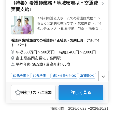
《特養》看護師業務＊地域密着型＊交通費
＜多様な雇用形態＞ 正社員・契約社員・派遣社員な
ど、多様な雇用形態を用意しています。自身のライフス
実費支給♪
タイルや働き方に合わせた働き方が可能です。
＊特別養護老人ホームでの看護師業務＊ 〜
明るく開放的な職場です〜 業務内容 ・バイ
タルチェック ・配薬準備、与薬 ・簡単な医
療処置 ・外出の付き添い ・介護職員への医
療に関する指導 ・食事、排泄補助 ・入浴の
看護師 (福祉施設での看護師) / 正社員・契約社員・アルバイ
介助 ・ベッドメイキング 等 備考 ・安心の
ト・パート
研修体制 ・残業少なめ ・週休2日制 シニア
年収350万円〜500万円 時給1,400円〜2,000円
活躍中の職場です！ 経験,資格を活かし最後
富山県高岡市長江 / 高岡駅
の職場に。 お気軽にお問い合わせください♪
平均年齢 38.3歳 / 最高年齢 65歳
50代活躍中
60代活躍中
週2〜3日からOK
車通勤OK
週休2日制
長期
残業なし・少なめ
女性歓迎
正社員
契約社員
アルバイト・パート
看護師
検討リスト
に追加
詳しく見る
おすすめポイント
＜地域に根ざした看護師募集＞ 特別養護老人ホームに
おける看護師業務を担当する方を募集しています。明る
掲載期間 2026/07/22〜2026/10/21
く開放的な職場で、バイタルチェックや配薬準備、医療