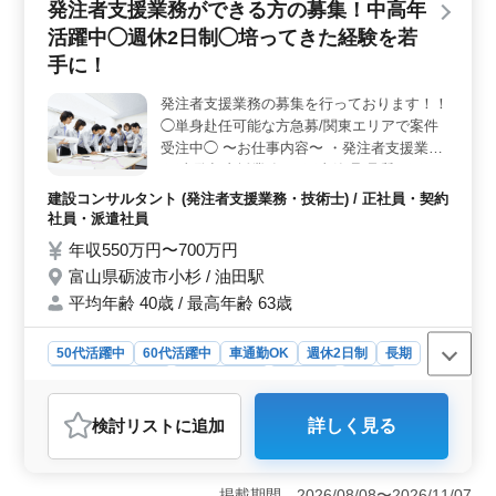
発注者支援業務ができる方の募集！中高年
様な雇用形態を用意しており、ライフスタイルに合わせ
活躍中◯週休2日制◯培ってきた経験を若
て働き方を選択できます。長期的なキャリア形成にもつ
ながります。 ＜中高年活躍中＞ 中高年層が活躍中
手に！
の店舗でのお仕事です。経験者募集、ブランクがある方
も歓迎の求人です。経験を活かしたい方や、再び調理の
発注者支援業務の募集を行っております！！
仕事にチャレンジしたい方に適した求人です。
◯単身赴任可能な方急募/関東エリアで案件
受注中◯ 〜お仕事内容〜 ・発注者支援業務
(工事監督支援業務) ・工事管理(品質・工
程・安全)、施工計画、積算、設計変更 ・図
建設コンサルタント (発注者支援業務・技術士) / 正社員・契約
面の作製、修正 ・現場での打ち合わせ、
社員・派遣社員
CAD操作あり ・資料作成業務 等 〜条件面優
年収550万円〜700万円
遇資格〜 ・技術士(種類不問) ・RCCM(種類
富山県砺波市小杉 / 油田駅
不問) ＊単身用宿舎完備 ＊50代、60代歓迎
平均年齢 40歳 / 最高年齢 63歳
＼皆様のご応募お待ちしております／
50代活躍中
60代活躍中
車通勤OK
週休2日制
長期
残業なし・少なめ
寮・社宅あり
女性歓迎
正社員
契約社員
派遣社員
建設コンサルタント
検討リスト
に追加
詳しく見る
おすすめポイント
＜経験者優遇＞ 発注者支援業務の経験をお持ちの方を
歓迎しています。中高年の方々も中心に活躍しており、
掲載期間 2026/08/08〜2026/11/07