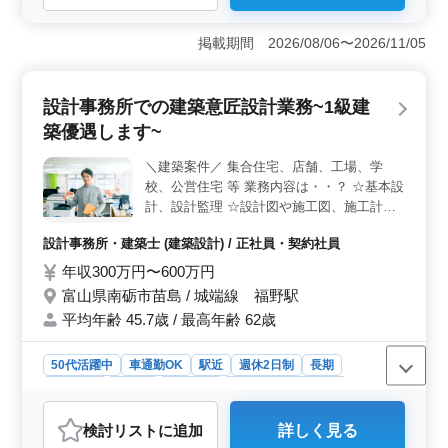
県高岡市佐野にある設計事務所では、建築構造設計業務
においてベテラン経験者を歓迎しています。主な建築案
掲載期間 2026/08/06〜2026/11/05
件は集合住宅や店舗、工場、学校、公営住宅など多岐に
わたります。JR新高岡駅からのアクセスが良好であり、
車通勤も可能です。 ＜やりがいのある業務内容＞
設計事務所での建築意匠設計業務~1級建
施主打ち合わせや現地調査、プランニングから始まり、
構造計算や構造図面、積算など、幅広い業務に携わるこ
築優遇します~
とができます。また、確認申請や各種書類作成、施工会
社の選定、設計監理など、プロジェクト全体に関わる責
＼建築案件／ 集合住宅、店舗、工場、学
任ある役割も担います。 ＜経験を活かせる環境＞
校、公営住宅 等 業務内容は・・？ ☆基本設
年齢よりも経験を重視し、女性の方も歓迎されていま
計、設計監理 ☆設計図や施工図、施工計画
す。1級建築士の資格や構造設計1級建築士の資格があれ
書のチェック ☆工事全般の確認作業 等 ☆打
ばより評価されます。経験豊富な方のご応募をお待ちし
設計事務所・建築士 (建築設計) / 正社員・契約社員
ち合わせ、現場調査業務 ☆CAD操作 ポイン
ております。気軽にお問い合わせください。
トは・・？ ☆作業着支給 ☆交通費支給 ☆資
年収300万円〜600万円
格手当支給 ☆週休2日制 ☆車通勤可能 ☆駅
富山県南砺市苗島 / 城端線 福野駅
徒歩圏内 1級建築士の方条件面優遇致します
平均年齢 45.7歳 / 最高年齢 62歳
♪ 女性の方も歓迎！年齢よりも経験のある方
募集しております！ お気軽にお問い合わせ
50代活躍中
車通勤OK
駅近
週休2日制
長期
ください♪
女性歓迎
正社員
契約社員
設計事務所・建築士
おすすめポイント
検討リスト
に追加
詳しく見る
＜1級建築士優遇の建築意匠設計業務＞ 南砺市苗島に位