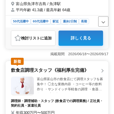
富山県魚津市吉島 / 魚津駅
働くことができます。
平均年齢 41.3歳 / 最高年齢 64歳
50代活躍中
60代活躍中
駅近
週休2日制
長期
残業なし・少なめ
女性歓迎
正社員
契約社員
会計事務所
検討リスト
に追加
詳しく見る
おすすめポイント
＜働きやすい環境＞ この求人は、月10時間程度の残業
が少ない環境で、ライフワークバランスを保ちながら働
掲載期間 2026/06/18〜2026/09/17
けます。年間休日も120日以上あり、土日祝日もしっかり
新着
と休めるので、プライベートの時間も大切にできます。
家族との時間を大切にしたい方にもおすすめです。
飲食店調理スタッフ《福利厚生完備》
＜通勤の利便性＞ 魚津駅から近い立地にあり、通勤が
便利です。また、車通勤も可能なため、自身の生活スタ
富山県富山市の飲食店にて調理スタッフを募
イルに合わせて通勤方法を選べます。通勤手当も実費支
集中！ ◯主な業務内容 ・コーヒー等の飲料
給されるため、交通費の心配も不要です。駅近でありな
作り ・サンドイッチ等軽食の調理 ・食器洗
がら車通勤も可能な点は、大きなメリットです。 ＜
浄 など 店舗内にて2～3人のスタッフで分担
経験を活かせる職場＞ 会計事務所での経験があれば、
しながら作業していただきます。 自分が働
年数を問わず応募可能です。TKCや弥生会計といった会
調理師・調理補助・スタッフ (飲食店での調理業務) / 正社員・
きたい時間帯はシフト決定時に自分の裁量で
計ソフトを使用するため、これまでの経験を活かして即
契約社員・派遣社員
決定することができます。 ＊駅チカ ＊福利
戦力として働けます。また、50代や60代のベテランスタ
年収300万円〜500万円