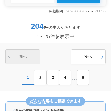
置する設計事務所では、1級建築士の方を条件面で優遇し
ています。建築案件は多岐にわたり、集合住宅や店舗、
掲載期間 2026/08/06〜2026/11/05
工場、学校、公営住宅など、地域社会に貢献するプロジ
ェクトに携わることができます。 ＜やりがいのある
業務内容＞ 基本設計や設計監理、CAD操作など、幅広
204
件
の求人があります
い建築意匠設計業務に携わることができます。また、週
休2日制であることから、仕事とプライベートのバランス
1～25件を表示中
を取りやすく、作業着や交通費の支給、さらには資格手
当の支給など待遇も充実しています。 ＜経験を重視
した採用＞ 女性の方も歓迎されており、年齢よりも経
験を重視した採用が行われています。設計のプロとして
のスキルを発揮し、地域社会の発展に貢献するチャンス
前へ
次へ
です。気軽にお問い合わせいただき、新たな一歩を踏み
出してください。
…
1
2
3
4
9
どんな内容
もご相談できます
自分の年齢で求人があるか不安