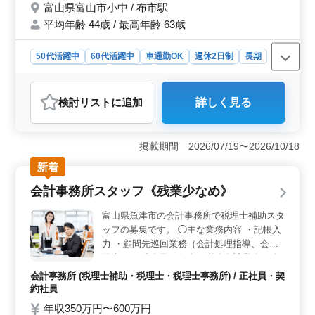
富山県富山市小中 / 布市駅
当あり ◎マイカー通勤可 経験のある方は、
平均年齢 44歳 / 最高年齢 63歳
その他勤務時間や待遇についても相談できま
す♪ お気軽にご応募ください☆
50代活躍中
60代活躍中
車通勤OK
週休2日制
長期
残業なし・少なめ
女性歓迎
正社員
契約社員
アルバイト・パート
看護師
検討リスト
に追加
詳しく見る
おすすめポイント
＜充実した手当と福利厚生＞ この求人では、交通費支
給、社会保険完備、住宅手当や夜勤手当など、充実した
掲載期間 2026/07/19〜2026/10/18
手当と福利厚生が整っています。年間休日120日と休日が
新着
多く、ワークライフバランスを大切にしながら働ける環
境です。 ＜50代以上が活躍できる職場＞ この病院
会計事務所スタッフ《残業少なめ》
では、50代以上の看護師が多く活躍しています。経験豊
富な看護師を歓迎しており、看護師実務経験5年以上の方
富山県魚津市の会計事務所で税理士補助スタ
には特におすすめです。経験のある方は、勤務時間や待
ッフの募集です。 ◯主な業務内容 ・記帳入
遇についても柔軟に相談可能なので、自分のライフスタ
力 ・顧問先巡回業務（会計処理指導、会計
イルに合わせて働けます。 ＜看護師としての幅広い
監査） ・法人及び個人の税務会計業務 ・各
業務＞ この職場では、血圧や体温、脈拍の測定、注
種税務申告書類の作成及び税務相談業務など
射、点滴、採血、巡回、診療器具の受け渡し、血液検
会計事務所 (税理士補助・税理士・税理士事務所) / 正社員・契
会計ソフトは主にTKC、弥生会計を使用しま
査、尿検査、ガーゼ交換、投薬など、看護師業務全般を
約社員
す。 残業は月10時間程度と少なくなってい
担当します。患者さんとのコミュニケーションを大切に
年収350万円〜600万円
ます。 ライフワークバランスを保ちながら
し、充実感を持って働ける職場です。