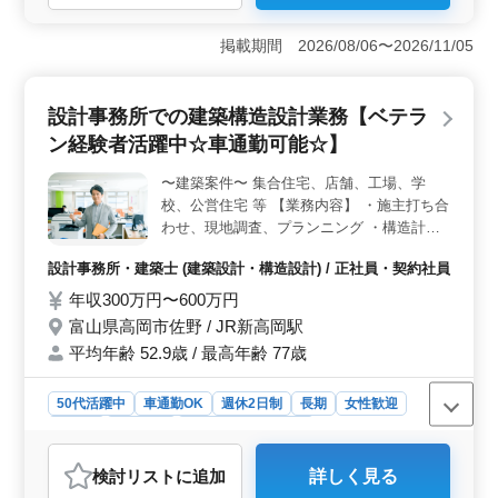
計業務＞ 富山県富山市布瀬本町に位置する設計事務所
では、建築意匠設計業務の経験豊富な方々が活躍してい
掲載期間 2026/08/06〜2026/11/05
ます。富山市内軌道線の西中野駅からもアクセスが便利
で、車通勤も可能です。集合住宅や店舗、工場、学校、
公営住宅など、多彩な建築案件に関わることができま
設計事務所での建築構造設計業務【ベテラ
す。 ＜やりがいのある業務内容＞ 基本設計や設計
監理、CAD操作など、建築意匠設計業務全般に携わりま
ン経験者活躍中☆車通勤可能☆】
す。週休2日制で働きやすく、作業着の支給や交通費の支
給、資格手当の支給など、待遇も充実しています。
〜建築案件〜 集合住宅、店舗、工場、学
＜ベテラン経験者を歓迎＞ 1級建築士の方は条件面で優
校、公営住宅 等 【業務内容】 ・施主打ち合
遇されます。女性の方も歓迎されており、経験を重視し
わせ、現地調査、プランニング ・構造計
た採用が行われています。富山市で建築設計のプロとし
算、構造図面、積算 ・確認申請、各種書類
て新たなステージを築きませんか？気軽にお問い合わせ
設計事務所・建築士 (建築設計・構造設計) / 正社員・契約社員
作成、施工会社選定、設計監理 等 ・CAD操
ください。
作あり 【備考】 ・作業着支給 ・交通費支給
年収300万円〜600万円
・資格手当支給 ・車通勤可能 ・週休2日制
富山県高岡市佐野 / JR新高岡駅
◯女性の方も歓迎 ◯年齢よりも経験のある
平均年齢 52.9歳 / 最高年齢 77歳
方募集しております ◯お気軽にお問い合わ
せください♪
50代活躍中
車通勤OK
週休2日制
長期
女性歓迎
正社員
契約社員
設計事務所・建築士
おすすめポイント
検討リスト
に追加
詳しく見る
＜ベテラン経験者が活躍する建築構造設計業務＞ 富山