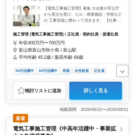
【電気工事施工管理】募集 大企業や官公庁
から受注を受け、ビル・商業施設・学校など
の 工事現場に携わって頂きます。 【仕事内
容】 電気工事施工管理業務 ・打合せ ・施工
図の作成 ・工事の工程、品質、安全管理 ・
施工管理 (電気工事施工管理) / 正社員・契約社員・派遣社員
見積もり書の作成 電気工事施工管理経験
年収400万円〜700万円
者、是非ご応募ください! 50代、60代の方も
富山県富山市秋ケ島 / 富山駅
歓迎です。 【有資格者優遇】 ・1級電気工
事施工管理技士 ・2級電気工事施工管理技士
平均年齢 45.2歳 / 最高年齢 68歳
50代活躍中
60代活躍中
長期
女性歓迎
正社員
契約社員
派遣社員
施工管理
おすすめポイント
検討リスト
に追加
詳しく見る
＜事業拡大に伴う増員募集＞ 成長する企業での電気工
事施工管理職での求人です。中高年の方々も活躍し、事
業拡大に貢献することが出来ます。 ＜幅広い雇用形
掲載期間 2026/06/22〜2026/09/21
態と柔軟な働き方＞ 正社員、契約社員、派遣社員な
ど、多様な雇用形態での募集があります。ご自身の働き
新着
方に合わせた雇用形態を選択出来ます。 ＜経験や資
電気工事施工管理《中高年活躍中・事業拡
格による評価＞ 能力や資格に応じて、年収400～660万
円となります。経験豊富な方や有資格者は優遇されま