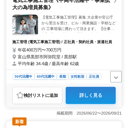
電気工事施工管理《中高年活躍中・事業拡
しています。更なるスキルアップや資格取得を目指す方
にとって、成長の機会が豊富にあります。 ＜働きや
大の為増員募集》
すい環境＞ 週5日の勤務で土日祝が休みという働きやす
い環境を提供しています。また、平均年齢が37.4歳とい
【電気工事施工管理】募集 大企業や官公庁
う中高年が活躍する環境であり、経験豊富な方々との交
から受注を受け、ビル・商業施設・学校など
流も期待できます。
の 工事現場に携わって頂きます。 【仕事内
容】 電気工事施工管理業務 ・打合せ ・施工
図の作成 ・工事の工程、品質、安全管理 ・
施工管理 (電気工事施工管理) / 正社員・契約社員・派遣社員
見積もり書の作成 電気工事施工管理経験
年収400万円〜700万円
者、是非ご応募ください! 50代、60代の方も
富山県黒部市阿弥陀堂 / 黒部駅
歓迎です。 【有資格者優遇】 ・1級電気工
事施工管理技士 ・2級電気工事施工管理技士
平均年齢 34.4歳 / 最高年齢 62歳
50代活躍中
60代活躍中
長期
女性歓迎
正社員
契約社員
派遣社員
施工管理
おすすめポイント
検討リスト
に追加
詳しく見る
＜キャリアチャレンジの場＞ 経験者を優遇し、能力や
資格によって年収は400～660万円となります。経験を活
かしながら、更なるキャリアの発展を目指せます。
掲載期間 2026/06/22〜2026/09/21
＜地域社会への貢献＞ 建設業や電気工事業を通じて、
地域の発展に貢献できるのが魅力です。富山県黒部市に
新着
おける安心・快適な生活環境の構築に関われます。