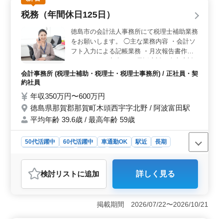
ス＞ 週休2日制であり、年間休日は120日以上と多めで
税務（年間休日125日）
す。さらに残業は少なめであり、仕事と私生活のバラン
スを取りやすいです。忙しい業界でありながらも、個人
徳島市の会計法人事務所にて税理士補助業務
の時間を大切にできる環境が整っています。 ＜通勤
をお願いします。 ◯主な業務内容 ・会計ソ
の利便性＞ 徳島市内のアクセスしやすい場所にオフィ
フト入力による記帳業務 ・月次報告書作成
スが位置しており、無料駐車場の完備により車通勤が可
（Ｅｘｃｅｌ入力） ・電話応対、来客応対
能です。通勤に関する負担が軽減され、より快適に職場
（資料受け取り等） ・顧問先巡回業務（会
へアクセスできます。
会計事務所 (税理士補助・税理士・税理士事務所) / 正社員・契
計処理指導、会計監査） ・法人及び個人の
約社員
税務会計業務 ・各種税務申告書類の作成及
年収350万円〜600万円
び税務相談業務 ・会社設立、事業承継等の
徳島県那賀郡那賀町木頭西宇字北野 / 阿波富田駅
サポート ※車での外出の可能性あり 専門ス
平均年齢 39.6歳 / 最高年齢 59歳
キルを習得してスキルアップを目指せます。
税理士事務所での業務経験をお持ちの方、簿
記資格、税理士資格（科目合格）お持ちの方
50代活躍中
60代活躍中
車通勤OK
駅近
長期
は優遇します。 日々の残業はほぼありませ
残業なし・少なめ
女性歓迎
正社員
契約社員
ん。 フレックスタイム制を活用した合理的
会計事務所
な働き方をしたい方、ぜひご応募お待ちして
検討リスト
に追加
詳しく見る
お ります。
おすすめポイント
＜働きやすい環境＞ 駅チカかつマイカー通勤OKで、通
勤が非常に便利です。フレックスタイム制を導入してお
掲載期間 2026/07/22〜2026/10/21
り、ライフスタイルに合わせた柔軟な働き方が可能で