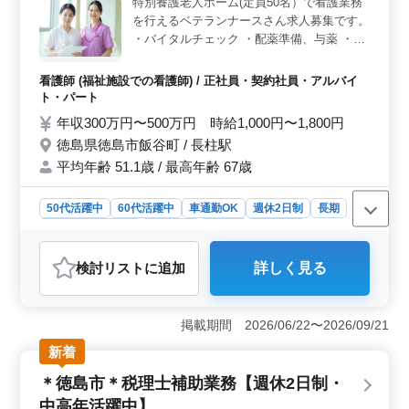
土曜日は隔週休みとなります。また、年間休日や休暇制
特別養護老人ホーム(定員50名）で看護業務
度も整っており、ワークライフバランスを重視した働き
を行えるベテランナースさん求人募集です。
方が可能です。月平均20時間程度の残業で、無理なく活
・バイタルチェック ・配薬準備、与薬 ・簡
躍できる環境です。
単な医療処置 ・外出の付き添い ・介護職員
への医療に関する指導 ・食事、排泄補助 ・
看護師 (福祉施設での看護師) / 正社員・契約社員・アルバイ
入浴の介助 ・ベッドメイキング ※即日勤務
ト・パート
可能 ※中高年活躍中、現役で60代ナースさ
年収300万円〜500万円 時給1,000円〜1,800円
んもがんばってます ※社会保険完備
徳島県徳島市飯谷町 / 長柱駅
平均年齢 51.1歳 / 最高年齢 67歳
50代活躍中
60代活躍中
車通勤OK
週休2日制
長期
残業なし・少なめ
女性歓迎
正社員
契約社員
アルバイト・パート
看護師
検討リスト
に追加
詳しく見る
おすすめポイント
＜特養ベテラン看護師求人＞ 徳島県徳島市飯谷町に位
置する特別養護老人ホームで、中高年から現役の60代ま
掲載期間 2026/06/22〜2026/09/21
で活躍するベテラン看護師を募集しています。幅広い業
新着
務に携わりながら、豊かな経験を生かしてご入居者の健
康と安心を支えるお仕事です。 ＜多彩な業務＞ バ
＊徳島市＊税理士補助業務【週休2日制・
イタルチェックや配薬準備から、簡単な医療処置や外出
中高年活躍中】
の付き添いまで、さまざまな業務に携わることができま