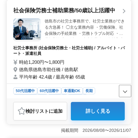
す。残業もほぼないため、ワークライフバランスを保ち
やすいです。 ＜キャリアアップの機会＞ 税務会計
社会保険労務士補助業務/50歳以上活躍中
業務全般を担当し、経験を積むことで専門スキルを身に
つけることができます。税理士資格や簿記資格を持って
徳島市の社労士事務所で、社労士業務ができ
いる方、または税理士事務所での経験がある方は特に優
る方急募！ ◯主な業務内容 ・労働保険、社
遇され、キャリアアップのチャンスも豊富です。 ＜
会保険の手続業務 ・労務トラブル対応 ・就
安定した休日制度＞ 年間休日125日、土日祝がしっかり
業規則作成、改訂 ・助成金業務 ・人材育成
休めるため、プライベートも充実させることができま
相談 休暇制度も充実し、ワークライフバラ
す。年末年始の休暇もあり、家族との時間を大切にしな
社労士事務所 (社会保険労務士・社労士補助) / アルバイト・パ
ンス重視の働き方が可能です！ ※マイカー
がら働くことができます。
ート・派遣社員
通勤可 ※残業なし 今まで培ってきた経験・
時給1,200円〜1,800円
スキルを発揮して頂ける方、ぜひご応募くだ
徳島県徳島市助任橋 / 徳島駅
さい！
平均年齢 42.4歳 / 最高年齢 65歳
50代活躍中
60代活躍中
車通勤OK
長期
残業なし・少なめ
女性歓迎
派遣社員
アルバイト・パート
社労士事務所
検討リスト
に追加
詳しく見る
おすすめポイント
＜柔軟な働き方と高いワークライフバランス＞ 週3～5
日、1日4時間から勤務が可能で、残業もなく休日もしっ
掲載期間 2026/08/08〜2026/11/07
かり確保されています。また、育児休業の取得実績もあ