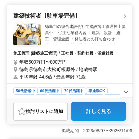
生活基盤をしっかり築きながら長期的にキャリアを積む
ことが可能です。経験年数やスキルに応じた収入が得ら
建築技術者【駐車場完備】
れるのも魅力です。 ＜ワークライフバランスの重視
と働きやすさ＞ 完全週休2日制、年間休日118日といっ
徳島市の総合建設会社で建設施工管理技士募
た充実の休暇制度があり、残業も月10時間程度と少なめ
集中！ ◯主な業務内容 ・建築、設計、施
です。定時での退社が可能なため、家庭や趣味の時間を
工、管理全般 ・発注者との打ち合わせ ・積
大切にしたい方にも理想的な環境が整っています。ワー
算 ・職人、資材の手配 ・施工図の作成・修
クライフバランスを重視する方にとっても、無理なく続
正 等 資格をお持ちの方は優遇します ぜひ、
けられる職場です。 ＜豊富な経験を活かせる業務内
施工管理 (建築施工管理) / 正社員・契約社員・派遣社員
今までのスキルを発揮しませんか？ 資格が
容＞ 50代・60代のベテラン社労士も活躍中の職場で、
年収500万円〜800万円
ない方は当社で資格の取得を支援します。
年齢を問わず歓迎されています。給与計算や労務手続
徳島県徳島市大松町榎原外 / 地蔵橋駅
キャリアアップを目指している方の応募もお
き、書類のチェックなど今までの経験を活かして即戦力
として貢献できるポジションです。またマイカー通勤も
待ちしています！
平均年齢 44.6歳 / 最高年齢 71歳
可能で通勤のしやすさもポイントです。
50代活躍中
60代活躍中
70代活躍中
車通勤OK
週休2日制
長期
男性歓迎
正社員
契約社員
派遣社員
施工管理
検討リスト
に追加
詳しく見る
おすすめポイント
＜豊富な経験と資格を活かせる職場＞ 建築施工管理の
経験を5年以上持つ方にとって非常に魅力的です。施工管
掲載期間 2026/08/07〜2026/11/06
理技士資格をお持ちの方は優遇され、これまで培ってき