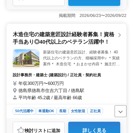
＜やりがいのあるお仕事＞ 患者様の明るい未来を支え
る訪問介護業務です。食事介助や排泄介助から生活援
掲載期間 2026/06/23〜2026/09/22
助、健康管理まで幅広い業務を通じて、患者様の生活を
支え、笑顔と喜びを提供します。 ＜働きやすさ＞
週2〜3日からの柔軟な勤務体制や車通勤可能、そして介
木造住宅の建築意匠設計経験者募集！資格
護経験に応じた魅力的な給与体系が整っています。また
手当あり◎40代以上のベテラン活躍中！
女性や50代・60代の方も歓迎され、経験やスキルを存分
に発揮できる環境が整っています。 ＜社会貢献度
新築住宅の建築意匠設計、経験者募集！ 40
＞ 地域貢献にも力を入れた介護業務であり、地域の
代以上のベテランの方、積極採用中♪ ＊実績
方々の健康や生活の向上に貢献することができます。患
者様との信頼関係を築きながら、地域社会に必要不可欠
案件＊ 木造住宅 ＊おまかせ内容＊ 施主打ち
な支援を提供することが可能です。
合わせ、現地調査、プランニング 基本設
設計事務所・建築士 (建築設計) / 正社員・契約社員
計、実施設計、積算 確認申請、各種書類作
成、施工会社選定、設計監理 等 CAD操作あ
年収300万円〜600万円
り ☆交通費支給 ☆車通勤可 ☆資格手当あり
徳島県徳島市住吉六丁目 / 徳島駅
皆様のご応募、お待ちしております！
平均年齢 45.2歳 / 最高年齢 66歳
50代活躍中
車通勤OK
長期
女性歓迎
正社員
契約社員
設計事務所・建築士
おすすめポイント
検討リスト
に追加
詳しく見る