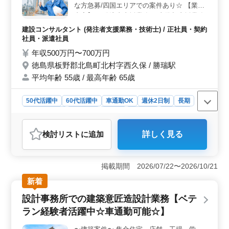
な方急募/四国エリアでの案件あり☆ 【業務
内容】 ・発注者支援業務(工事監督支援業務)
・工事管理(品質・工程・安全)、施工計画、
建設コンサルタント (発注者支援業務・技術士) / 正社員・契約
積算、設計変更 ・現場での打ち合わせ、
社員・派遣社員
CAD操作あり ・図面の作製，修正 ・資料作
年収500万円〜700万円
成業務 ・その他関連業務 ☆歓迎致します☆
徳島県板野郡北島町北村字西久保 / 勝瑞駅
・50代、60代経験者 ・1級土木施工管理技士
平均年齢 55歳 / 最高年齢 65歳
有資格者 社宅完備です！ 50代以上で土木施
工管理業務経験者の方、お気軽にお問い合わ
せ下さい♪
50代活躍中
60代活躍中
車通勤OK
週休2日制
長期
寮・社宅あり
女性歓迎
正社員
契約社員
派遣社員
建設コンサルタント
検討リスト
に追加
詳しく見る
おすすめポイント
＜多岐にわたる業務内容＞ 建設コンサルとして、発注
者支援業務全般に携わります。工事監督支援業務や工事
掲載期間 2026/07/22〜2026/10/21
管理、CAD操作など、幅広い技術を活かして現場での打
新着
ち合わせや資料作成などを担当します。経験を生かし
て、高度な業務に挑戦できます。 ＜中高年の活躍環
設計事務所での建築意匠造設計業務【ベテ
境＞ 経験豊富な50代や60代の方々が多数在籍してお
ラン経験者活躍中☆車通勤可能☆】
り、安定した職場環境で活躍できます。1級土木施工管理
技士有資格者や、土木施工管理業務経験者を歓迎しま