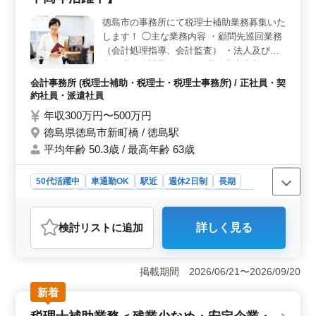
す。また、介護職員への医療に関する指導や食事・排泄
徳島市の事務所にて税理士補助業務募集いた
補助、入浴の介助なども行います。 ＜福利厚生と安
します！ ◯主な業務内容 ・顧問先巡回業務
心の待遇＞ 社会保険完備や実費支給の通勤手当、年2回
の賞与制度など、充実した福利厚生を備えています。休
（会計処理指導、会計監査） ・法人及び個
日も4週8休制度や週休2日制、夏季休暇や年末年始休暇な
人の税務会計業務 ・各種税務申告書類の作
どがあり、ワークライフバランスを重視しています。
成及び税務相談業務 ・会社設立、事業承継
会計事務所 (税理士補助・税理士・税理士事務所) / 正社員・契
等のサポート ・相続対策～相続税申告業務
約社員・派遣社員
・経営アドバイス 備考 週休2日制 ソフト ：
年収300万円〜500万円
ＩＣＳ、ＴＫＣ、ＪＤＬ、弥生 車通勤可能
徳島県徳島市新町橋 / 徳島駅
駅チカ ぜひ今までの経験を活かして頂ける
平均年齢 50.3歳 / 最高年齢 63歳
方のご応募お待ちしております◎
50代活躍中
車通勤OK
駅近
週休2日制
長期
女性歓迎
正社員
契約社員
派遣社員
会計事務所
おすすめポイント
検討リスト
に追加
詳しく見る
＜経験活用と専門スキル向上＞ この仕事では、会計事
務所での5年以上の経験が活かせます。 顧客の会計監査
や税務会計業務、税務申告書類作成といった業務を通じ
掲載期間 2026/06/21〜2026/09/20
て、更なるスキルアップもできます。 ＜勤務地の利
便性＞ 徳島駅から近く、車通勤も可能な立地で、通勤
新着
の利便性が高いです。仕事と私生活のバランスを重視す