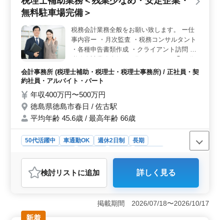
税理士補助業務＜残業少なめ・安定企業・
る方にとっても、このアクセスの良さは大きな魅力とな
ります。 ＜休日＞ 週休2日制で、土日祝日は基本的
無料駐車場完備＞
に休み。さらに夏季休暇や年末年始休暇もあり、有給休
暇制度も充実しています。仕事とプライベートの充実を
税務会計業務全般をお願い致します。 ー仕
図ることが可能です。
事内容ー ・月次監査 ・税務コンサルタント
・各種申告書類作成 ・クライアント訪問 等
税務会計業務全般をお願いします。 ◯50代
会計事務所経験者募集中 ◯車通勤可能 ◯ブ
会計事務所 (税理士補助・税理士・税理士事務所) / 正社員・契
ランクある方応募歓迎
約社員・アルバイト・パート
年収400万円〜500万円
徳島県徳島市春日 / 佐古駅
平均年齢 45.6歳 / 最高年齢 66歳
50代活躍中
車通勤OK
週休2日制
長期
残業なし・少なめ
女性歓迎
正社員
契約社員
アルバイト・パート
会計事務所
検討リスト
に追加
詳しく見る
おすすめポイント
＜経験を活かせる環境＞ この求人は、会計事務所での7
年以上の経験を有する方を積極的に募集しています。幅
掲載期間 2026/07/18〜2026/10/17
広い税務会計業務に関わることができ、専門スキルを活
新着
かしながら業務を行えます。 ＜ワークライフバラン