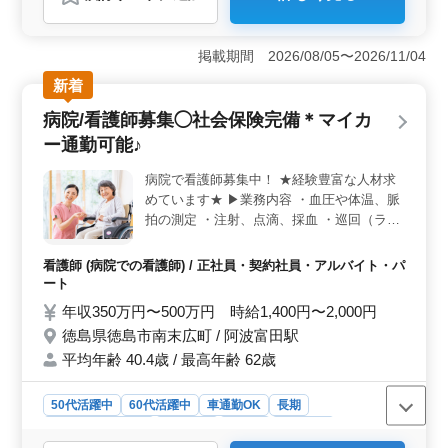
＜急募！1級建築士＞ 建築意匠設計の経験者を1級建築
士として積極的に募集しています。40代以上の方も多数
活躍中で、経験豊富な方々と共にプロジェクトに携われ
掲載期間 2026/08/05〜2026/11/04
る環境です。建築設計のプロとしてのキャリアを更に発
展させたい方、是非ご応募ください。 ＜業務内容
新着
＞ 当社では、集合住宅や宿泊施設など、幅広い案件を
病院/看護師募集◯社会保険完備＊マイカ
手がけています。あなたには、施主との打ち合わせから
CAD操作まで、建築意匠設計業務全般を担当していただ
ー通勤可能♪
きます。クオリティの高い建築物を創り上げ、地域社会
に貢献する仕事に挑戦しませんか？ ＜福利厚生＞
病院で看護師募集中！ ★経験豊富な人材求
当社では、資格手当や交通費支給のほか、車通勤も可能
めています★ ▶業務内容 ・血圧や体温、脈
で無料駐車場も完備しています。また、年間休日120日
拍の測定 ・注射、点滴、採血 ・巡回（ラウ
と、十分な休暇も確保されています。ワークライフバラ
ンド） ・診療器具の受け渡し ・血液検査、
ンスを重視しながら、充実したキャリアを築いていただ
尿検査 ・入院患者の体位交換 ・ガーゼ交換
看護師 (病院での看護師) / 正社員・契約社員・アルバイト・パ
ける環境を整えています。
・投薬 ・カルテ整理、記録 ・ナースコール
ート
対応 など ▶ポイント ・社会保険完備 ・マ
年収350万円〜500万円 時給1,400円〜2,000円
イカー通勤可能 ・資格手当あり 是非皆様の
徳島県徳島市南末広町 / 阿波富田駅
ご応募お待ちしております！
平均年齢 40.4歳 / 最高年齢 62歳
50代活躍中
60代活躍中
車通勤OK
長期
残業なし・少なめ
女性歓迎
正社員
契約社員