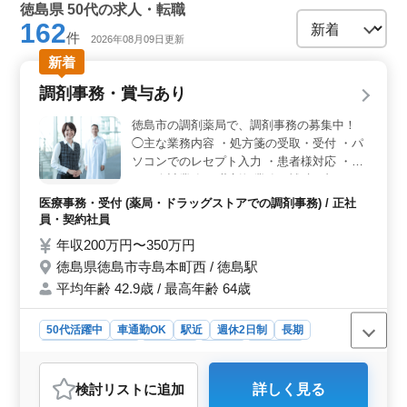
徳島県 50代の求人・転職
162
件
2026年08月09日更新
新着
調剤事務・賞与あり
徳島市の調剤薬局で、調剤事務の募集中！
◯主な業務内容 ・処方箋の受取・受付 ・パ
ソコンでのレセプト入力 ・患者様対応 ・レ
ジ、会計業務 ・薬剤師業務の補助 ブランク
OK！お気軽にご応募ください！ ＊10年、20
医療事務・受付 (薬局・ドラッグストアでの調剤事務) / 正社
年勤務した場合永年勤続表彰 ＊有給取得率
員・契約社員
約80％です。 ＊駅チカ シニア世代のベテラ
年収200万円〜350万円
ンスタッフも活躍中です。 アットホームで
徳島県徳島市寺島本町西 / 徳島駅
働きやすい職場です。
平均年齢 42.9歳 / 最高年齢 64歳
50代活躍中
車通勤OK
駅近
週休2日制
長期
残業なし・少なめ
女性歓迎
正社員
契約社員
医療事務・受付
検討リスト
に追加
詳しく見る
おすすめポイント