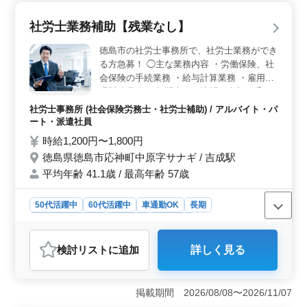
り、休暇制度も充実しているため、生活リズムを崩さず
長期的に働き続けやすい職場です。 ＜豊富な経験を
社労士業務補助【残業なし】
活かせる業務内容＞ 労働保険や社会保険の手続き、労
務トラブル対応、就業規則の作成・改訂など、社労士業
徳島市の社労士事務所で、社労士業務ができ
務全般に関わる業務に携わることができます。今までに
る方急募！ ◯主な業務内容 ・労働保険、社
培った実務経験を活かしつつ、スキルの向上も期待でき
会保険の手続業務 ・給与計算業務 ・雇用管
るポジションです。 ＜シニア層の活躍を応援＞ 50
理関連業務 ・顧問先への訪問（書類の受け
代・60代のスタッフも活躍中で、年齢を問わず意欲ある
渡し、内容説明） ・助成金業務 ＊外回りは
人材を歓迎しています。ブランクがあっても応募しやす
社労士事務所 (社会保険労務士・社労士補助) / アルバイト・パ
私用車を使用していただきます。（ガソリン
く、シニア層が長く働きやすい雇用環境が整っているた
ート・派遣社員
代の実費弁償あり） 休暇制度も充実し、ワ
め、年齢を気にせず自分の経験を活かすチャンスです。
時給1,200円〜1,800円
ークライフバランス重視の働き方が可能で
徳島県徳島市応神町中原字サナギ / 吉成駅
す！ ※退職金あり ※残業なし 社労士資格お
平均年齢 41.1歳 / 最高年齢 57歳
持ちの方、社労士事務所経験10年以上の方
は条件面優遇します！
50代活躍中
60代活躍中
車通勤OK
長期
残業なし・少なめ
女性歓迎
派遣社員
アルバイト・パート
社労士事務所
検討リスト
に追加
詳しく見る
おすすめポイント
＜働きやすい環境とワークライフバランス＞ この求人
は「残業なし」で、さらに週3〜5日の勤務日数を選べる
掲載期間 2026/08/08〜2026/11/07
ため、自分の生活スタイルやプライベートを重視しなが