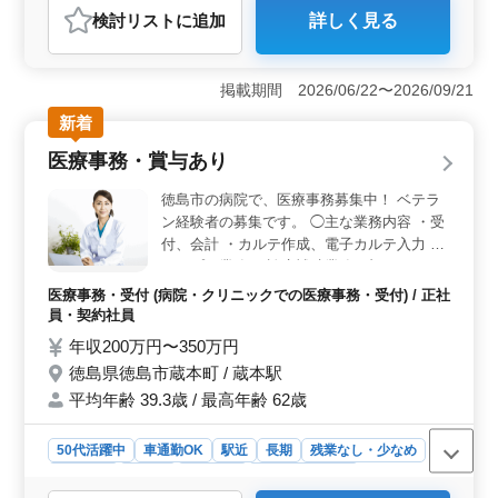
おすすめポイント
検討リスト
に追加
詳しく見る
＜仕事内容の魅力＞ 大手企業や官公庁からの受注を受
けることが多く、建設現場での電気工事施工管理に携わ
れます。経験豊富な方を歓迎しています。 ＜給与・
掲載期間 2026/06/22〜2026/09/21
福利厚生の魅力＞ 年収400～660万円で、全額支給の通
勤手当があります。健康保険・厚生年金・雇用保険・労
新着
災保険を完備しています。 ＜募集条件の魅力＞ 電
医療事務・賞与あり
気工事の現場管理経験があれば応募可能です。1級・2級
電気工事施工管理技士の有資格者は優遇されます。50
徳島市の病院で、医療事務募集中！ ベテラ
代、60代の方も積極的に歓迎されています。
ン経験者の募集です。 ◯主な業務内容 ・受
付、会計 ・カルテ作成、電子カルテ入力 ・
レセプト業務 ・診療補助業務 ブランク
OK！お気軽にご応募ください！ ※駅チカ
医療事務・受付 (病院・クリニックでの医療事務・受付) / 正社
※賞与あり ※福利厚生充実 マイカー通勤
員・契約社員
OK。 通勤ストレスも少なく、快適に働ける
年収200万円〜350万円
職場です！
徳島県徳島市蔵本町 / 蔵本駅
平均年齢 39.3歳 / 最高年齢 62歳
50代活躍中
車通勤OK
駅近
長期
残業なし・少なめ
女性歓迎
正社員
契約社員
医療事務・受付