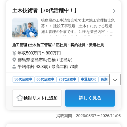
たスキルを最大限に発揮することができます。また、資
格がない方でも資格取得支援があり、キャリアアップを
土木技術者【70代活躍中！】
目指す意欲のある方に最適な環境です。 ＜高収入と
安定した福利厚生＞ 高水準の年収に加え、賞与も支給
徳島県の工事請負会社で土木施工管理技士急
されます。長期的な収入の安定が期待できるため、経済
募！！ 建設工事現場（土木）における現場
的な安心感があります。福利厚生も充実しており、退職
施工管理の仕事です。 ◯主な業務内容 ・土
金制度も完備されているため、将来を見据えた働き方が
木工事の施工計画作成 ・現場での施工管理
可能です。 ＜働きやすい勤務環境＞ 駅からのアク
・建設用地の確保 ・役所への手続き ・周辺
セスが可能で、車通勤もできます。無料駐車場も完備さ
施工管理 (土木施工管理) / 正社員・契約社員・派遣社員
住民の説明 ・書類作成全般 等 ＊ 土木現場
れているため、通勤のストレスが少ない環境です。休暇
年収500万円〜800万円
は、徳島県内の公共工事となります。 ◎定
制度も整っており、プライベートの時間を大切にする方
徳島県徳島市助任橋 / 徳島駅
年年齢以上の方も応募可能です。 70歳以上
にとって理想的な職場です。ワークライフバランスも考
慮された勤務体系です。
の方も活躍中！ぜひご相談ください。
平均年齢 43.3歳 / 最高年齢 73歳
50代活躍中
60代活躍中
70代活躍中
車通勤OK
長期
男性歓迎
正社員
契約社員
派遣社員
施工管理
おすすめポイント
検討リスト
に追加
詳しく見る
＜豊富な経験を活かして働ける環境＞ 公共工事を担当
するため、地域社会に貢献できるやりがいのある仕事で
す。定年年齢を超えても働くことが可能で、長年の経験
掲載期間 2026/08/07〜2026/11/06
を活かして現場をリードすることが期待されていま
す。 ＜安定した高収入と充実した福利厚生＞ 賞与