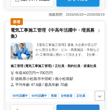
おすすめポイント
＜経験を活かせる調理職＞ この求人は、調理経験が1年
以上ある方に最適です。野菜を中心にした日替り弁当や
掲載期間 2026/05/20〜2026/08/19
ランチメニューの調理を担当するため、これまでのスキ
新着
ルを活かして働けます。ベテラン層も多く活躍してお
り、特に和食・洋食両方の経験がある方には魅力的な環
電気工事施工管理《中高年活躍中・増員募
境です。 ＜安心の勤務環境と高収入＞ 年収は300万
集》
円から500万円と、安定した収入が期待できます。加え
て、賞与や福利厚生も充実しており、長期的なキャリア
【電気工事施工管理】募集 大企業や官公庁
を見据えた働き方が可能です。また、土日祝が休みで、
から受注を受け、ビル・商業施設・学校など
残業も少ないため、ワークライフバランスを重視する方
にもおすすめです。 ＜通勤と生活の利便性＞ 阿波
の 工事現場に携わって頂きます。 【仕事内
富田駅から近く、車通勤も可能で無料駐車場も完備され
容】 電気工事施工管理業務 ・打合せ ・施工
ています。さらに、単身用の宿舎も完備されており、遠
図の作成 ・工事の工程、品質、安全管理 ・
施工管理 (電気工事施工管理) / 正社員・契約社員・派遣社員
方からの応募でも安心して働ける環境が整っています。
見積もり書の作成 電気工事施工管理経験
年収400万円〜700万円
通勤と生活の利便性を兼ね備えた職場で、ストレスの少
者、是非ご応募ください! 50代、60代の方も
ない快適な働き方ができます。
徳島県小松島市中田町 / 南小松島駅
歓迎です。 【有資格者優遇】 ・1級電気工
事施工管理技士 ・2級電気工事施工管理技士
平均年齢 47.8歳 / 最高年齢 70歳
50代活躍中
60代活躍中
長期
女性歓迎
正社員
契約社員
派遣社員
施工管理
おすすめポイント