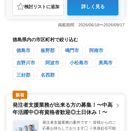
おすすめポイント
検討リスト
に追加
詳しく見る
＜ベテラン経験者を歓迎する環境＞ この求人では、診
療報酬請求業務の経験がある方を歓迎しており、ベテラ
ンの方に最適な環境です。年数は問わないため、長く医
掲載期間 2026/06/18〜2026/09/17
療事務に携わってきた方もブランクがある方も、これま
での経験を活かして働けます。 ＜駅近＆車通勤OKで
通勤が快適＞ 蔵本駅から徒歩圏内にあるため、電車通
徳島県内の市区町村で絞り込む
勤の方にも非常に便利です。さらに、マイカー通勤も可
能で、通勤手当も実費支給されるため、通勤時のストレ
徳島市
板野郡
鳴門市
阿南市
スを最小限に抑えられます。 ＜福利厚生と賞与が充
実した安心の職場＞ この職場では、年2回の賞与があ
吉野川市
阿波市
小松島市
美馬市
り、前年度実績で計3.1ヶ月分が支給されます。また、育
児休業や介護休業、看護休暇の取得実績もあり、ライフ
三好郡
名西郡
ステージに合わせた柔軟な働き方が可能です。
新着
発注者支援業務が出来る方の募集！〜中高
年活躍中◎有資格者歓迎◎土日休み！〜
発注者支援業務の案件です！ 皆様からのご
応募お待ちしております◯ ☆単身赴任可能