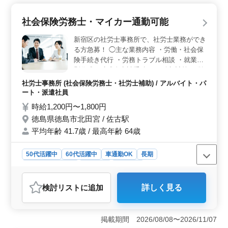
ら働ける環境です。有給休暇制度や休日シフト制も整っ
ており、長く続けやすい職場です。 ＜高時給と経験
社会保険労務士・マイカー通勤可能
者優遇で収入面も安心＞ 時給が1,200円〜1,800円と高
めで、社労士資格や事務所での経験10年以上の方にはさ
新宿区の社労士事務所で、社労士業務ができ
らに優遇があるため、経験を生かしつつ安定した収入が
る方急募！ ◯主な業務内容 ・労働・社会保
得られます。社労士のスキルを活用し、収入も確保でき
険手続き代行 ・労務トラブル相談 ・就業規
る点が魅力です。 ＜通勤の利便性と交通費の実費支
則作成・助成金申請手続き ・給与計算 ・従
給＞ 車通勤が可能で、ガソリン代も実費支給のため、
業員・経営者向けセミナー ＊業務に慣れて
通勤費用を気にせず働けます。公共交通に縛られない自
社労士事務所 (社会保険労務士・社労士補助) / アルバイト・パ
きて、希望があれば、事務処理だけでなく、
由な通勤スタイルが可能なため、吉成駅を利用しない方
ート・派遣社員
顧問先への訪問して、お客様の相談に乗った
にも利便性の高い求人です。
時給1,200円〜1,800円
り、提案をしたりという、お客様の笑顔に向
徳島県徳島市北田宮 / 佐古駅
けて頑張るやりがいのある仕事もできるよう
平均年齢 41.7歳 / 最高年齢 64歳
になります。 ＊社労士資格保持者には資格
手当あり 土日祝完全休みなのでプライベー
ト時間もしっかり確保できます ※マイカー
50代活躍中
60代活躍中
車通勤OK
長期
通勤可 ※残業なし 従業員それぞれのライフ
残業なし・少なめ
女性歓迎
派遣社員
スタイルに合った働き方ができる職場を目指
アルバイト・パート
社労士事務所
しています！
検討リスト
に追加
詳しく見る
おすすめポイント
＜充実したワークライフバランスと働きやすさ＞ 週3～
5日の勤務が可能で、1日6時間程度のシフトとなっている
掲載期間 2026/08/08〜2026/11/07
ため、無理なく働けます。土日祝が完全に休みで、残業