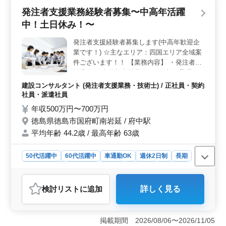
は年2回支給されます。長期的に安定した収入が期待でき
発注者支援業務経験者募集〜中高年活躍
るため、生活の基盤をしっかりと築くことができます。
福利厚生も整っており、退職金制度もあるため、将来的
中！土日休み！〜
な安心感があります。 ＜働きやすい職場環境＞ 無
料駐車場が完備されているため、車通勤が可能で通勤の
発注者支援経験者募集します(中高年歓迎企
利便性が高いです。また、残業は月20時間程度と少なめ
業です！) ☆主なエリア：四国エリア全域案
で、プライベートとの両立が可能な働きやすい環境で
件ございます！！ 【業務内容】 ・発注者支
す。週休二日制や各種休暇も充実しており、ワークライ
援業務(工事監督支援業務) ・工事管理(品
フバランスを重視する方にも適しています。
質・工程・安全)、施工計画、積算、設計変
建設コンサルタント (発注者支援業務・技術士) / 正社員・契約
更 ・現場での打ち合わせ、CAD操作あり ・
社員・派遣社員
資料作成業務 等 ＊備考＊ 交通費支給 資格
年収500万円〜700万円
手当支給 単身赴任宿舎完備 《条件面優遇資
徳島県徳島市国府町南岩延 / 府中駅
格》 ・技術士(種類不問) ・RCCM(種類不問)
平均年齢 44.2歳 / 最高年齢 63歳
◎1級土木施工管理技士資格必須になります
経験者の方ご応募お待ちしております！
50代活躍中
60代活躍中
車通勤OK
週休2日制
長期
寮・社宅あり
男性歓迎
正社員
契約社員
派遣社員
建設コンサルタント
検討リスト
に追加
詳しく見る
おすすめポイント
＜安定した働き方と豊かなプライベート＞ この求人
は、中高年の方々が歓迎される環境を提供しています。
掲載期間 2026/08/06〜2026/11/05