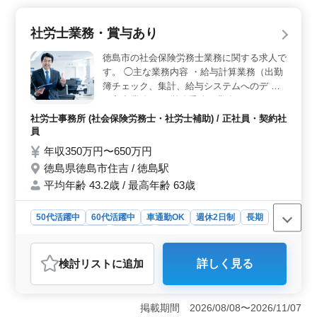
もないため、プライベートを大切にしながら安定した働
き方ができる職場です。従業員のライフスタイルに合っ
社労士業務・賞与あり
た柔軟な働き方を支援しています。 ＜豊富な経験と
スキルを活かせる業務内容＞ 労働・社会保険手続きの
徳島市の社会保険労務士業務に関する求人で
代行、労務トラブル相談、就業規則作成、給与計算業務
す。 ◯主な業務内容 ・給与計算業務（出勤
など、社労士として多岐にわたる業務に携われます。ま
簿チェック、集計、給与システムへのデ ー
た、希望すれば顧問先への訪問や相談業務にもチャレン
タ入力業務） ・労務手続き業務（インター
ジでき、提案を通してお客様と直接関わるやりがいも感
ネットによる入退社の 手続き業務） ・書類
じられる環境です。 ＜車通勤可能でシニア層も歓迎
社労士事務所 (社会保険労務士・社労士補助) / 正社員・契約社
内容のチェック 完全週休2日制、休暇制度も
＞ マイカー通勤が可能で、遠方からの通勤も便利。50
員
充実し、ワークライフバランス重視の働き方
代・60代のスタッフも歓迎されており、年齢を問わずこ
年収350万円〜650万円
が可能です！ ※年間休日118日 ※マイカー
れまでの社労士業務経験を活かして活躍したい方に適し
徳島県徳島市住吉 / 徳島駅
ています。資格保持者には手当も支給され、シニア層が
通勤可 シニア世代のベテラン社労士も活躍
安定して働ける職場です。
平均年齢 43.2歳 / 最高年齢 63歳
中の事務所です。
50代活躍中
60代活躍中
車通勤OK
週休2日制
長期
残業なし・少なめ
女性歓迎
正社員
契約社員
社労士事務所
検討リスト
に追加
詳しく見る
おすすめポイント
＜安定した収入と賞与ありの充実待遇＞ 年収350万～
650万円と安定した収入が期待でき、さらに年2回の賞与
掲載期間 2026/08/08〜2026/11/07
が支給されます。これにより経済的な安定を得やすく、