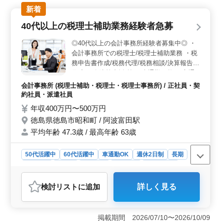
土日休みの週休2日制で、仕事とプライベートをバランス
新着
よく充実させることができます。さらに、車通勤や寮・
社宅の完備など、快適な環境が整っています。 ＜発
40代以上の税理士補助業務経験者急募
注者支援業務の経験者を積極募集＞ この企業では、発
注者支援業務の経験者を積極的に募集しています。土木
◎40代以上の会計事務所経験者募集中◎ ・
施工管理やCAD操作などの経験をお持ちの方々が、さま
会計事務所での税理士/税理士補助業務 ・税
ざまな業務に携わることができます。 ＜四国エリア
務申告書作成/税務代理/税務相談/決算報告書
での案件あり＞ この企業は四国エリア全域に案件があ
作成/月次決算支援 等 ・車通勤可能 ・交通
り、地域社会に貢献する仕事に携わることができます。
費全額支給 ・完全週休2日制 ◎40代以上で
技術士やRCCMの資格を持つ方々も歓迎されており、専
会計事務所 (税理士補助・税理士・税理士事務所) / 正社員・契
即日勤務できる方で税理士資格有資格者急募
門性の高い仕事に挑戦するチャンスがあります。
約社員・派遣社員
◎ ご応募お待ちしております！
年収400万円〜500万円
徳島県徳島市昭和町 / 阿波富田駅
平均年齢 47.3歳 / 最高年齢 63歳
50代活躍中
60代活躍中
車通勤OK
週休2日制
長期
女性歓迎
正社員
契約社員
派遣社員
会計事務所
おすすめポイント
検討リスト
に追加
詳しく見る
＜経験者急募＞ 税理士補助業務において、5年以上の経
験を持つ40代以上の方々を迅速に募集しています。即日
勤務可能な方を特に歓迎し、安定した雇用形態で長期間
掲載期間 2026/07/10〜2026/10/09