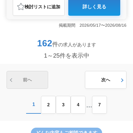
アルバイト・パート
看護師
検討リスト
に追加
詳しく見る
おすすめポイント
＜働きやすさ＞ 徳島市南末広町に位置する病院での看
護師を募集してます。マイカー通勤が可能で通勤時間を
掲載期間 2026/05/17〜2026/08/16
有効活用できます。また残業が少なく、週3〜5日の柔軟
な勤務スケジュールが設定されており、仕事とプライベ
ートの両立がしやすい環境です。 ＜待遇＞ 社会保
162
件
の求人があります
険の完備や資格手当の支給など充実の福利厚生が提供さ
れます。経験を重視し、年収350万円〜500万円という魅
1～25件を表示中
力的な給与水準で看護師の方々の貢献を評価していま
す。安心して働ける職場で、ご経験を活かし新しいステ
ージを築いてみませんか。 ＜業務内容＞ 血圧や体
温、脈拍の測定から注射、点滴、採血、巡回、診療器具
の受け渡し、血液検査、尿検査、入院患者の体位交換、
前へ
次へ
ガーゼ交換、投薬、カルテ整理、ナースコール対応など
患者様のケアに関わる幅広い業務を担当します。
…
1
2
3
4
7
どんな内容
もご相談できます