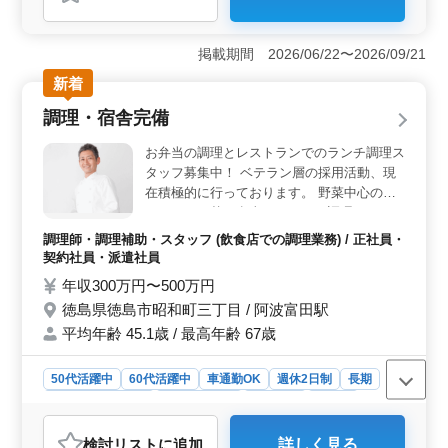
＜仕事内容の魅力＞ 大企業や官公庁からの受注が多い
会社で、様々な施設の電気工事に携われます。経験豊富
な方も歓迎しています。 ＜給与・福利厚生の魅力
掲載期間 2026/06/22〜2026/09/21
＞ 年収400～660万円で、通勤手当は全額支給されま
す。健康保険・厚生年金・雇用保険・労災保険を完備し
新着
ています。 ＜募集条件の魅力＞ 電気工事の現場管
調理・宿舎完備
理経験があれば応募可能です。資格保有者は優遇されま
す。50代、60代の方も歓迎中です。
お弁当の調理とレストランでのランチ調理ス
タッフ募集中！ ベテラン層の採用活動、現
在積極的に行っております。 野菜中心のメ
ニューで日替り弁当とランチの調理・カレ
ー、オムライス、他定食・洋食、和食両方あ
調理師・調理補助・スタッフ (飲食店での調理業務) / 正社員・
ります。・お弁当は１日３００食を調理しま
契約社員・派遣社員
す。 ◯主な業務内容 ・調理 ・盛り付け ・
年収300万円〜500万円
仕込み ・食器洗浄、清掃 ・厨房業務 ・調理
徳島県徳島市昭和町三丁目 / 阿波富田駅
補助 マイカー通勤OK。無料駐車場もあり、
平均年齢 45.1歳 / 最高年齢 67歳
毎日の通勤ストレスも少なく済みます。 現
在50歳以上のベテラン料理人も活躍中。 今
までの経験を活かして、厨房で活躍してみま
50代活躍中
60代活躍中
車通勤OK
週休2日制
長期
せんか？
残業なし・少なめ
寮・社宅あり
女性歓迎
正社員
契約社員
派遣社員
調理師・調理補助・スタッフ
検討リスト
に追加
詳しく見る