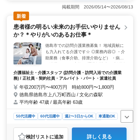
識を存分に活かせる場を提供しています。また、残業が
掲載期間 2026/05/14〜2026/08/13
少なめで、ワークライフバランスを重視しています。阿
波加茂駅から近く、車通勤も可能で、通勤のストレスを
新着
軽減できます。 ＜業務内容＞ 税理士補助業務の他
患者様の明るい未来のお手伝いやりません
に、経営コンサルティング業務も担当します。経験者を
優遇し、外勤業務経験者は歓迎されます。ベテランシニ
か？＊やりがいのあるお仕事＊
アが活躍する環境で、意欲的な方を歓迎していま
す。 ＜福利厚生＞ 雇用・労災・健康・厚生など、
徳島市での訪問介護業務募集！ 地域貢献に
充実した福利厚生が整っています。通勤手当は全額支給
も力入れてる介護です☆ ◎業務内容◎ ・介
され、働く方々の負担を軽減します。さらに、年2回の賞
助業務（食事介助、排泄介助など） ・病室
与もあり、働きがいを感じながら長く働ける環境が整っ
の清掃やシーツ交換 ・看護師補助 ・生活援
ています。
助 ・移動介助 ・入居者の健康管理 ・身体機
介護福祉士・介護スタッフ (訪問介護・訪問入浴での介護業
能の維持・回復サポート ・介護記録作成 ・
務) / 正社員・契約社員・アルバイト・パート・派遣社員
申し送り 等 〜特徴〜 ・車通勤可能 ・社会
年収200万円〜400万円 時給800円〜1,800円
保険完備 年齢より経験重視です◎ まずは、
徳島県徳島市上八万町西山 / 文化の森駅
お気軽にお問い合わせください♩
平均年齢 47歳 / 最高年齢 63歳
50代活躍中
60代活躍中
週2〜3日からOK
車通勤OK
長期
女性歓迎
正社員
契約社員
派遣社員
アルバイト・パート
介護福祉士・介護スタッフ
検討リスト
に追加
詳しく見る
おすすめポイント