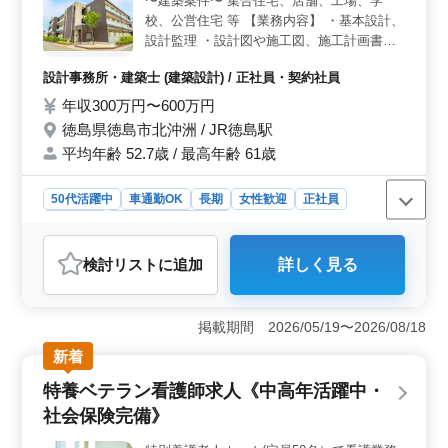
〜建築案件〜 集合住宅、店舗、工場、学
す。経験を積んだ方々が指導力を発揮し、チームを支え
校、公営住宅 等 【業務内容】 ・基本設計、
ます。 ＜福利厚生の充実＞ 年収500万円から700万
円、全額支給の通勤手当、賞与ありなど、充実した待遇
設計監理 ・設計図や施工図、施工計画書の
が魅力です。さらに、単身用宿舎が完備されており、地
チェック ・工事全般の確認作業 等 ・打ち合
設計事務所・建築士 (建築設計) / 正社員・契約社員
方での単身赴任も可能です。安心して長く働ける環境が
わせ、現場調査業務 ・CAD操作 【備考】 ・
整っています。
作業着支給 ・交通費支給 ・資格手当支給 ・
年収300万円〜600万円
車通勤可能 ◯1級建築士の方・女性の方も歓
徳島県徳島市北沖洲 / JR徳島駅
迎 ◯年齢よりも経験のある方募集しており
平均年齢 52.7歳 / 最高年齢 61歳
ます ◯お気軽にお問い合わせください♪
50代活躍中
車通勤OK
長期
女性歓迎
正社員
契約社員
設計事務所・建築士
おすすめポイント
検討リスト
に追加
詳しく見る
＜業務内容＞ 基本設計から設計監理まで、プロジェク
ト全体のリードをお任せします。設計図や施工図のチェ
ック、現場調査業務など幅広い業務を担当いただきま
掲載期間 2026/05/19〜2026/08/18
す。CAD操作のスキルも活かせます。 ＜魅力的な待
遇＞ 作業着の支給や交通費の支給、資格手当など充実
新着
した福利厚生が整っています。車通勤も可能で、通勤時
特養ベテラン看護師求人《中高年活躍中・
間を有効活用できます。また、1級建築士の方や女性の方
も歓迎しており、経験豊富な方を特に求めていま
社会保険完備》
す。 ＜働きやすい勤務体制＞ 週5〜6日の勤務で、