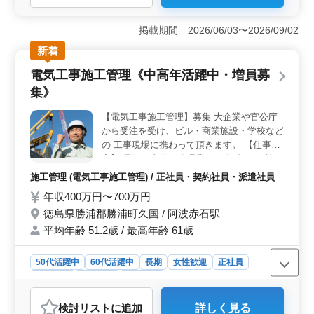
＜アットホームで働きやすい環境＞ 社員同士の仲が良
く、シニア世代も活躍中の職場です。10年、20年と長期
掲載期間 2026/06/03〜2026/09/02
で働くスタッフも多く、永年勤続表彰など社員を大切に
新着
する制度があります。アットホームで安定した環境の
中、調剤事務の経験を活かしながら安心してキャリアを
電気工事施工管理《中高年活躍中・増員募
築ける職場です。 ＜充実した福利厚生と休暇制度
集》
＞ 賞与は年2回、前年度実績で計3.5ヶ月分としっかり
支給される点が魅力です。さらに、有給取得率は約80％
【電気工事施工管理】募集 大企業や官公庁
と高水準で、家庭やプライベートと両立した働き方が可
から受注を受け、ビル・商業施設・学校など
能です。育児休業や看護休暇の取得実績もあるため、ラ
イフステージの変化にも柔軟に対応できます。 ＜便
の 工事現場に携わって頂きます。 【仕事内
利な立地と通勤条件＞ 徳島駅から徒歩圏内の好立地
容】 電気工事施工管理業務 ・打合せ ・施工
で、公共交通機関での通勤が便利です。車通勤も可能で
図の作成 ・工事の工程、品質、安全管理 ・
施工管理 (電気工事施工管理) / 正社員・契約社員・派遣社員
駐車場も完備されており、どんなライフスタイルの方で
見積もり書の作成 電気工事施工管理経験
年収400万円〜700万円
も通勤しやすい環境が整っています。徳島市中心部とい
者、是非ご応募ください! 50代、60代の方も
う立地の良さを活かし、通勤ストレスを軽減しながら快
徳島県勝浦郡勝浦町久国 / 阿波赤石駅
歓迎です。 【有資格者優遇】 ・1級電気工
適に働けます。
事施工管理技士 ・2級電気工事施工管理技士
平均年齢 51.2歳 / 最高年齢 61歳
50代活躍中
60代活躍中
長期
女性歓迎
正社員
契約社員
派遣社員
施工管理
おすすめポイント
検討リスト
に追加
詳しく見る