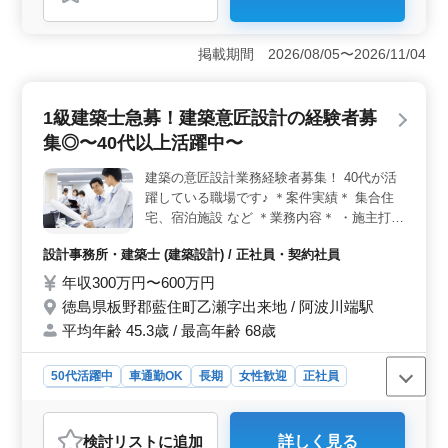
＜好条件＞ この求人は、木造住宅の建築意匠設計経験
者を募集しており、40代以上のベテランも積極的に歓迎
されています。給与水準は年収300万円から600万円で、
掲載期間 2026/08/05〜2026/11/04
資格手当も支給されるため、経験と能力をしっかり評価
される環境です。 ＜業務内容＞ 新築住宅の建築意
匠設計業務全般を担当します。施主打ち合わせからCAD
1級建築士急募！建築意匠設計の経験者募
操作まで、幅広い業務に携わることができます。また、
木造住宅の設計経験を活かし、クオリティの高い住宅を
集◎〜40代以上活躍中〜
創り上げることができます。 ＜企業情報＞ 企業は
徳島県徳島市に位置し、建築設計業務を主な事業内容と
建築の意匠設計業務経験者募集！ 40代が活
しています。従業員数は5人で、男性8：女性2の比率で構
躍している職場です♪ ＊案件実績＊ 集合住
成されています。また、平均年齢は45.2歳であり、経験
宅、宿泊施設 など ＊業務内容＊ ・施主打ち
豊富なスタッフが多く活躍しています。
合わせ、現地調査、プランニング ・基本設
設計事務所・建築士 (建築設計) / 正社員・契約社員
計、実施設計、積算 ・確認申請、各種書類
作成、施工会社選定、設計監理 等 ・CAD操
年収300万円〜600万円
作あり 資格手当あり◯ 交通費支給◯ 車通勤
徳島県板野郡藍住町乙瀬字出来地 / 阿波川端駅
可◯（無料駐車場完備） 皆様のご応募、お
平均年齢 45.3歳 / 最高年齢 68歳
待ちしております！
50代活躍中
車通勤OK
長期
女性歓迎
正社員
契約社員
設計事務所・建築士
おすすめポイント
検討リスト
に追加
詳しく見る