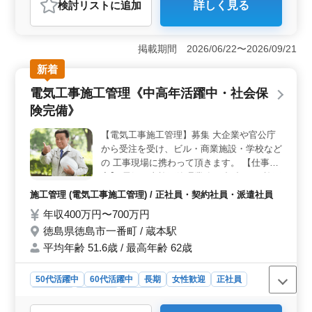
検討リスト
に追加
詳しく見る
＜地域貢献と技術提供＞ 大手企業や官公庁からの受注
がメインの企業で、地域の発展に貢献しています。ビ
ル・商業施設・学校などの工事に携わり、高度な技術を
掲載期間 2026/06/22〜2026/09/21
提供し、安心・快適な環境を創り出します。 ＜中高
年の活躍と増員募集＞ 経験豊富な中高年層が、活躍の
新着
場を広げるのに最適な環境です。1級・2級電気工事施工
電気工事施工管理《中高年活躍中・社会保
管理技士の取得者は優遇され、能力や経験に応じた年収
が提供されます。また、増員募集によりさらなるチャン
険完備》
スが待っています。 ＜福利厚生と働きやすさ＞ 健
康保険・厚生年金・雇用保険・労災保険が整っており、
【電気工事施工管理】募集 大企業や官公庁
通勤手当も全額支給されます。週5日の勤務で、土日祝が
から受注を受け、ビル・商業施設・学校など
休みです。時間外勤務も1日平均1時間と、働きやすい環
の 工事現場に携わって頂きます。 【仕事内
境が整っています。
容】 電気工事施工管理業務 ・打合せ ・施工
図の作成 ・工事の工程、品質、安全管理 ・
施工管理 (電気工事施工管理) / 正社員・契約社員・派遣社員
見積もり書の作成 電気工事施工管理経験
年収400万円〜700万円
者、是非ご応募ください! 50代、60代の方も
徳島県徳島市一番町 / 蔵本駅
歓迎です。 【有資格者優遇】 ・1級電気工
事施工管理技士 ・2級電気工事施工管理技士
平均年齢 51.6歳 / 最高年齢 62歳
50代活躍中
60代活躍中
長期
女性歓迎
正社員
契約社員
派遣社員
施工管理