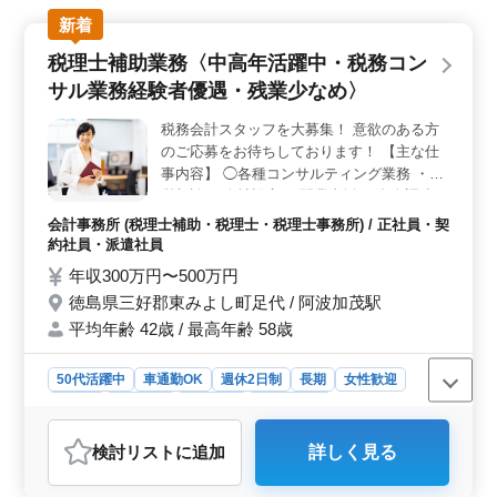
働ける環境を整えています。 ＜資格要件＞ 日商簿
記2級以上の資格をお持ちの方が求められます。また普通
新着
自動車運転免許も必須ですが、車通勤が可能であり、交
税理士補助業務〈中高年活躍中・税務コン
通費は全額支給されます。これにより、通勤の負担を最
小限に抑えられます。 ＜魅力的な条件＞ 徳島県徳
サル業務経験者優遇・残業少なめ〉
島市昭和町に位置する会計事務所での勤務が可能です。
年収は400万円から500万円となっており、安定した給与
税務会計スタッフを大募集！ 意欲のある方
水準が見込めます。さらに、完全週休2日制を採用してお
のご応募をお待ちしております！ 【主な仕
り、充実したプライベートライフを確保できます。
事内容】 ◯各種コンサルティング業務 ・経
営相談 ・会社設立 ・開業支援 ・資金調達
・経営計画 ＊顧問先の担当経験、外勤業務
会計事務所 (税理士補助・税理士・税理士事務所) / 正社員・契
経験者優遇 ☆50代以上のシニア世代が活躍
約社員・派遣社員
している企業です。ベテラン経験者の方、是
年収300万円〜500万円
非ご応募下さい☆
徳島県三好郡東みよし町足代 / 阿波加茂駅
平均年齢 42歳 / 最高年齢 58歳
50代活躍中
車通勤OK
週休2日制
長期
女性歓迎
正社員
契約社員
派遣社員
会計事務所
おすすめポイント
検討リスト
に追加
詳しく見る
＜働く環境＞ 当事務所は、中高年が活躍する熟練者向
けの職場環境です。経験豊富な方を重視し、スキルや知