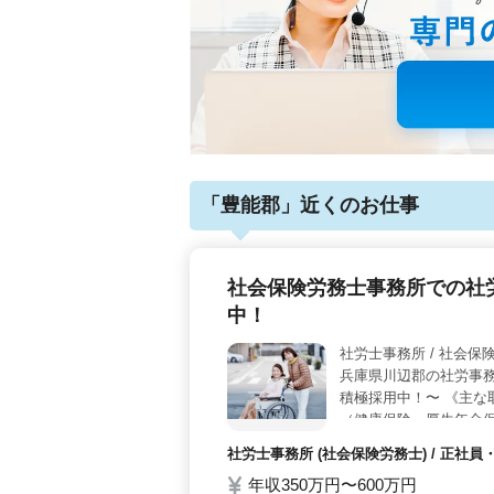
「豊能郡」近くのお仕事
社会保険労務士事務所での社労
中！
社労士事務所 / 
兵庫県川辺郡の社労事
積極採用中！〜 《主な
（健康保険・厚生年金保
・社会保険料算定基礎届
社労士事務所 (社会保険労務士) / 正
間制導入、裁量労働制導
年収350万円〜600万円
社会保険完備 社労士業