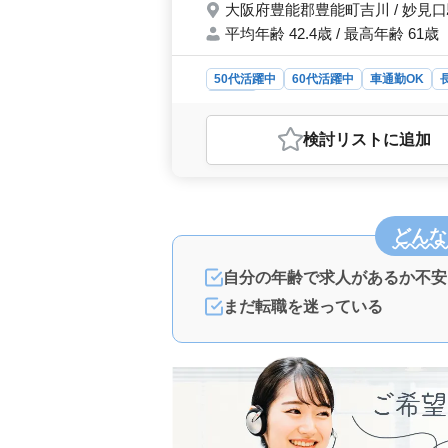
大阪府豊能郡豊能町吉川 / 妙見
平均年齢 42.4歳 / 最高年齢 61歳
50代活躍中
60代活躍中
車通勤OK
看護師
おすすめポイント
検討リスト
に追加
＜キャリア充実＞ 訪問看護ステーシ
豊富なベテランシニアが活躍中で、タ
キルの向上も可能です。 ＜働きやす
のアクセスも良好で車通勤可能。柔軟
どんな
ート。 ＜待遇・福利厚生＞ 年収350
◯。実費支給の通勤手当もあり、福利
自分の年齢で求人があるか不安
まだ転職を迷っている