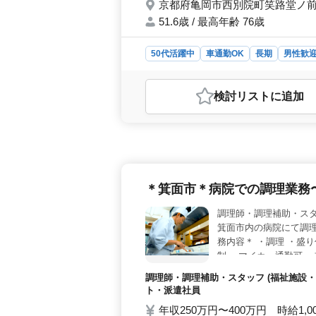
京都府亀岡市西別院町笑路堂ノ前 
51.6歳 / 最高年齢 76歳
50代活躍中
車通勤OK
長期
男性歓
おすすめポイント
＜車検や点検など多彩な業務を手がけ
検討リスト
に追加
前にある販売店では、中高年の方も歓
ソリン車を対象とした車検や点検、
雇用形態と条件＞ 正社員、契約社員
す。車通勤が可能で通勤手当と交通費が
されます。残業は月平均10時間と少
特徴＞ 同店舗の平均年齢は51.6歳
＊箕面市＊病院での調理業務
潔な職場での労働が期待されます。自
に最適な求人です。
箕面市内の病院にて調理
務内容＊ ・調理 ・盛り
制 ・マイカー通勤可 
す！ ＼まずはお気軽に
調理師・調理補助・スタッフ (福祉施設・
ト・派遣社員
年収250万円〜400万円 時給1,0