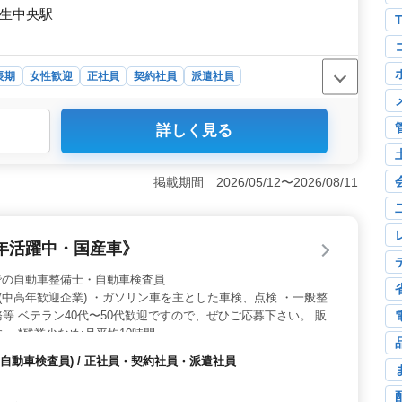
日生中央駅
長期
女性歓迎
正社員
契約社員
派遣社員
詳しく見る
でキャリアを磨き、労働時間制度改善などの挑戦が可能で
できるチャンスです。将来のスキル向上に向けた積極的な
と福利厚生＞ 完全週休2日制でメリハリのある働き方
掲載期間 2026/05/12〜2026/08/11
険完備で、仕事に集中できる環境が整っています。柔軟な
ます。 ＜ベテランサポート＞ 経験豊富なベテラン社労
が得られ、安心して新しい環境でのスタートが可能です。
年活躍中・国産車》
上にも貢献できます。
 / 販売店での自動車整備士・自動車検査員
(中高年歓迎企業) ・ガソリン車を主とした車検、点検 ・一般整
等 ベテラン40代〜50代歓迎ですので、ぜひご応募下さい。 販
 *残業少なめ:月平均10時間
自動車検査員) / 正社員・契約社員・派遣社員