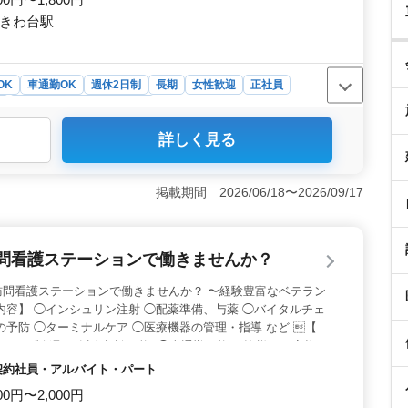
ときわ台駅
OK
車通勤OK
週休2日制
長期
女性歓迎
正社員
ト
介護福祉士・介護スタッフ
詳しく見る
週2〜3日からの柔軟な働き方もOK、車通勤可でアクセス
す。 ＜経験とスキルの向上も＞ 介護経験1年以上の
集。 資格取得支援があり、さらなるスキルアップや資格
掲載期間 2026/06/18〜2026/09/17
力です。 ＜雇用形態＞ 正社員・契約社員・アルバイト
 雇用環境面でも働きやすい環境で、長期的に安心して働
訪問看護ステーションで働きませんか？
訪問看護ステーションで働きませんか？ 〜経験豊富なベテラン
内容】 ◯インシュリン注射 ◯配薬準備、与薬 ◯バイタルチェ
の予防 ◯ターミナルケア ◯医療機器の管理・指導 など 【備
シフト制(週3日以上相談可能) ◯車通勤可能☆ 皆様のご応募お
ずはお気軽にお問い合わせください♪
・契約社員・アルバイト・パート
00円〜2,000円