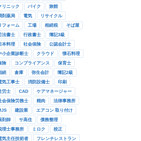
クリニック
バイク
旅館
調剤薬局
電気
リサイクル
リフォーム
工場
相続税
そば屋
司法書士
行政書士
簿記3級
日本料理
社会保険
公認会計士
中小企業診断士
クラウド
懐石料理
保険
コンプライアンス
保育士
相続
倉庫
弥生会計
簿記2級
電気工事士
消防設備士
印刷
社労士
CAD
ケアマネージャー
社会保険労務士
精肉
法律事務所
MJS
建設業
エアコン 取り付け
薬剤師
サ高住
債務整理
税理士事務所
ミロク
校正
電気主任技術者
フレンチレストラン