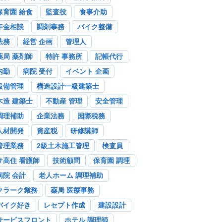
保育園 給食
監査役
食事介助
年金相談
調剤事務
バイク整備
法務
経営 企画
管理人
薬局 薬剤師
特許 事務所
記帳代行
内勤
病院 受付
イベント 企画
設備管理
構造設計一級建築士
木造 建築士
不動産 管理
安全管理
調理補助
企業法務
国際税務
人材開発
資産税
研修講師
管理業務
2級土木施工管理
検査員
サ高住 看護師
技術顧問
保育園 調理
病院 会計
老人ホーム 調理補助
クラーク業務
薬局 医療事務
バイク好き
レセプト作成
建設設計
サービスフロント
ホテル 調理師