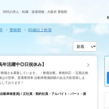
50代の求人・転職・派遣情報 - 大阪府 豊能郡
府
豊能郡
50歳以上歓迎
高年活躍中◎日祝休み】
整備士を募集しています。 ・整備全般、車検対応 ・定期点検
種は小型車、普通乗用車 自動車整備経験のある方歓迎致しま
ちしております！
自動車検査員) / 正社員・契約社員・アルバイト・パート・派