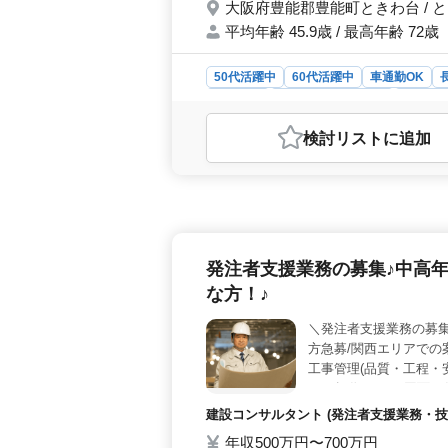
大阪府豊能郡豊能町ときわ台 / 
平均年齢 45.9歳 / 最高年齢 72歳
50代活躍中
60代活躍中
車通勤OK
派遣社員
アルバイト・パート
自動車
おすすめポイント
検討リスト
に追加
＜中高年活躍中＞ 大阪府豊能郡で販
対応、定期点検、一般修理などを担当
経験が5年以上ある方を歓迎していま
あり、車通勤も可能です。週休2日制
季休暇、年末年始、有給休暇など、休
ライフバランスを重視した環境です。
発注者支援業務の募集♪中高
なっており、通勤手当も全額支給され
利厚生が整っています。ご経験を活か
な方！♪
ちしております。
＼発注者支援業務の募集
方急募/関西エリアでの
工事管理(品質・工程・
CAD操作あり ・図面の
会保険完備 ＊50代、6
建設コンサルタント (発注者支援業務・技
土木施工管理業務経験
年収500万円〜700万円