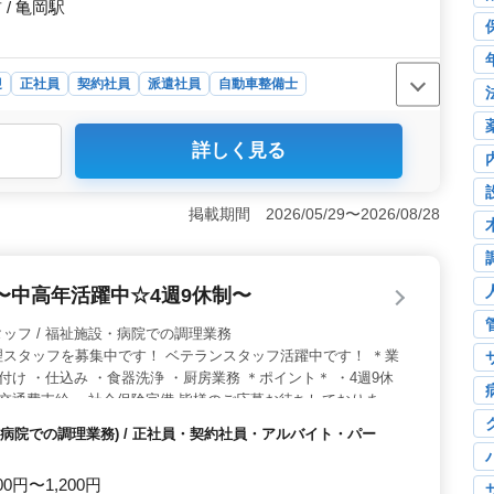
/ 亀岡駅
迎
正社員
契約社員
派遣社員
自動車整備士
る自動車整備士の求人＞ 京都府亀岡市西別院町笑路堂ノ
詳しく見る
迎している自動車整備士を募集しています。業務は主にガ
一般整備、引き取りや納車業務など幅広いものです。 ＜
、派遣社員の雇用形態があり、週5日のフルタイム勤務で
掲載期間 2026/05/29〜2026/08/28
支給され、経験者向けには年収380万〜520万円が提供
なめで、ベテランが安心して働ける職場です。 ＜会社の
で、男性8：女性2の比率で構成されています。禁煙環境で清
〜中高年活躍中☆4週9休制〜
動車販売整備業界の経験を生かし、新たな挑戦を求める方
調理師・調理補助・スタッフ / 福祉施設・病院での調理業務
スタッフを募集中です！ ベテランスタッフ活躍中です！ ＊業
付け ・仕込み ・食器洗浄 ・厨房業務 ＊ポイント＊ ・4週9休
・交通費支給 ・社会保険完備 皆様のご応募お待ちしておりま
お問い合わせください／
病院での調理業務) / 正社員・契約社員・アルバイト・パー
00円〜1,200円