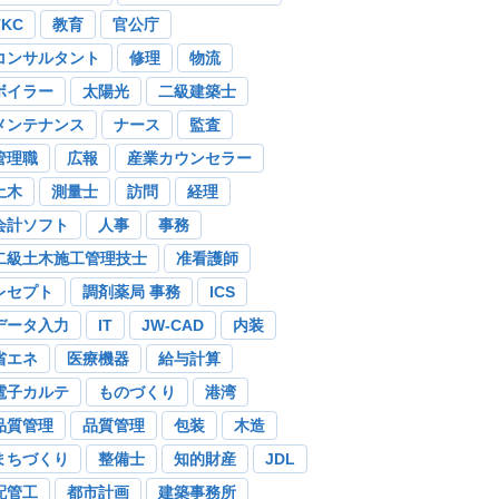
TKC
教育
官公庁
コンサルタント
修理
物流
ボイラー
太陽光
二級建築士
メンテナンス
ナース
監査
管理職
広報
産業カウンセラー
土木
測量士
訪問
経理
会計ソフト
人事
事務
二級土木施工管理技士
准看護師
レセプト
調剤薬局 事務
ICS
データ入力
IT
JW-CAD
内装
省エネ
医療機器
給与計算
電子カルテ
ものづくり
港湾
品質管理
品質管理
包装
木造
まちづくり
整備士
知的財産
JDL
配管工
都市計画
建築事務所