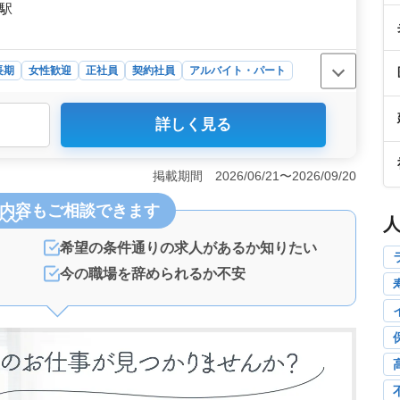
口駅
長期
女性歓迎
正社員
契約社員
アルバイト・パート
詳しく見る
ョンで、正看護師や准看護師免許を持つ方を募集。 経験
ーミナルケアや医療機器の管理など、業務を通して看護ス
さ＞ シフト制度で週3日以上相談可能。妙見口駅から
掲載期間 2026/06/21〜2026/09/20
な働き方OKで働きやすく、ワークライフバランスをサポ
内容
もご相談できます
万円〜480万円や時給1,400円〜1,900円で、待遇面も
厚生面も充実しております。
希望の条件通りの求人があるか知りたい
今の職場を辞められるか不安