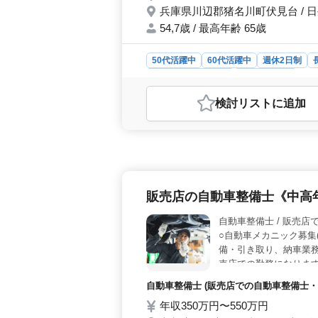
待ちしております♪
兵庫県川辺郡猪名川町伏見台 / 
54,7歳 / 最高年齢 65歳
50代活躍中
60代活躍中
週休2日制
アルバイト・パート
社労士事務所
おすすめポイント
検討リスト
に追加
＜キャリアチャレンジ＞ 社労士業務
す。経験を積み上げ、キャリアを発展
サポートもあります。 ＜働きやすさ
ができます。充実の福利厚生と労働保
働き方やキャリアアップ支援もあり
士が積極採用中です。助言やサポート
販売店の自動車整備士《中高
ベテランとの連携を通じて、スキル向
自動車整備士
○自動車メカニック募集
備・引き取り、納車業務
売店での勤務になります。
自動車整備士 (販売店での自動車整備士・
年収350万円〜550万円