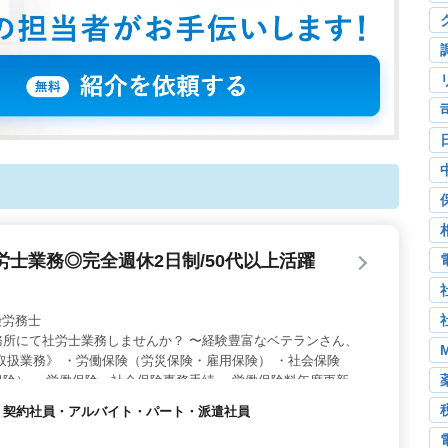
士業務◎完全週休2日制/50代以上活躍
社会保険労務士
務所にて社労士業務しませんか？ 〜経験豊富なベテランさん、
取扱業務》 ・労働保険（労災保険・雇用保険） ・社会保険
険） ・労働保険、社会保険事務手続 ・労働保険料年度更新
 ・労使協定事務手続 ・フレックスタイム制導入、変形労働時
社員・契約社員・アルバイト・パート・派遣社員
入手続 ・給与計算事務手続 等 《備考》 ・完全週休2日制 ・
務でお探し中の方、お気軽にお問い合わせください！ ご応募お