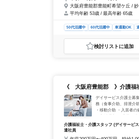
大阪府豊能郡豊能町希望ケ丘 / 
平均年齢 53歳 / 最高年齢 65歳
50代活躍中
60代活躍中
車通勤OK
派遣社員
建設コンサルタント
おすすめポイント
検討リスト
に追加
＜経験・スキルの活かし方＞ 発注者
6年以上の経験を持つ方が求められて
携わり、豊富な経験を活かしましょう
す。 ＜働きやすさ＞ 単身赴任可
駅からアクセスが便利です。さらに、
ています。社会保険も完備されてお
《 大阪府豊能郡 》介護福
＞ 1級土木施工管理技士や技術士の
も歓迎されます。50代、60代の方
デイサービス介護士募集
す。
務（食事介助、排泄介助
・移動介助 ・入居者の健
の方活躍中♪ご応募お待
介護福祉士・介護スタッフ (デイサービス
遣社員
年収200万円〜400万円 時給1,0