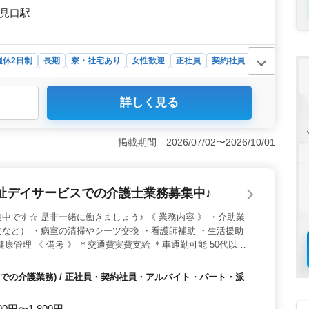
妙見口駅
週休2日制
長期
寮・社宅あり
女性歓迎
正社員
契約社員
詳しく見る
支援業務では、土木施工管理技士や技術士の資格を持ち、
います。工事管理や施工計画、CAD操作など幅広い業務に
。また、発注者支援業務の経験がある方も歓迎されていま
掲載期間 2026/07/02〜2026/10/01
能な方や車での通勤を希望する方にも対応可能で、妙見口
単身用の宿舎も完備されており、長期での勤務にも対応し
り、安心して働くことができます。 ＜キャリアの発展
祉デイサービスでの介護士業務募集中♪
資格を持つ方は条件面で優遇されます。また、CAD経験者
も歓迎され、経験を活かしてキャリアを発展させるチャンスで
中です☆ 是非一緒に働きましょう♪ 《 業務内容 》 ・介助業
など） ・病室の清掃やシーツ交換 ・看護師補助 ・生活援助
康管理 《 備考 》 ＊交通費実費支給 ＊車通勤可能 50代以上
ちしております！
での介護業務) / 正社員・契約社員・アルバイト・パート・派
00円〜1,800円