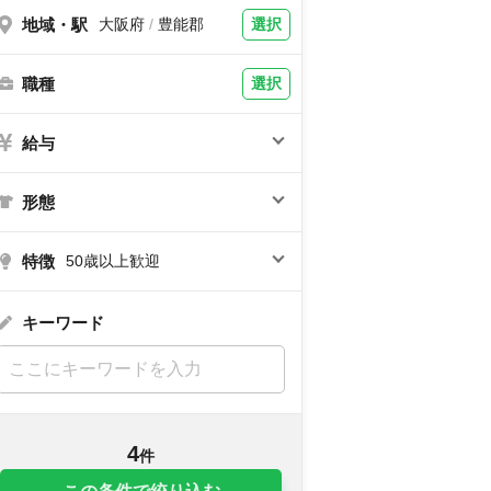
地域・駅
選択
大阪府
/
豊能郡
職種
選択
給与
形態
特徴
50歳以上歓迎
キーワード
4
件