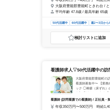
大阪府豊能郡豊能町ときわ台 / 
平均年齢 47.8歳 / 最高年齢 65歳
50代活躍中
60代活躍中
週2〜3日から
契約社員
派遣社員
アルバイト・パー
おすすめポイント
検討リスト
に追加
＜働きやすさ＞ 充実した福利厚生、
も便利。働きやすい環境が整っていま
方で、ヘルパー2級以上の有資格者募
取得も可能な充実した研修制度が魅
など様々な雇用形態での選択肢あり。
けます。
看護師求人▽50代活躍中の
大阪府豊能郡豊能町の
看護師募集中〜 【業務
ック ◯褥瘡（床ずれ）
考】 ◯社会保険完備 ◯
待ちしております！ ま
看護師 (訪問看護での看護師) / 正社員
年収350万円〜500万円 時給1,4