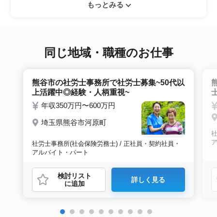
ぜひ紹介依頼へ進んでください。
もっとみる
ーとヒアリングのお時間を頂きます。その後希
望条件沿った求人をご案内させて頂きます。面
接調整や入社時の条件交渉など最後まで入社の
サポートをいたします。
同じ地域・職種のお仕事
熊谷市の社労士事務所で社労士募集~50代以
上活躍中◎経験・人柄重視~
年収350万円〜600万円
埼玉県熊谷市河原町
社
社労士事務所(社会保険労務士) / 正社員・契約社員・
アルバイト・パート
検討リスト
詳しく見る
に追加