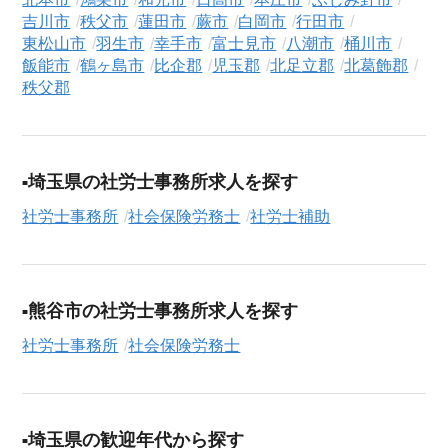
求人検索について
吉川市
秩父市
蓮田市
蕨市
白岡市
行田市
シニアジョブエージェントでは、豊富な求人情報の中から、あ
東松山市
羽生市
幸手市
富士見市
八潮市
桶川市
なたの希望に合ったお仕事を簡単に見つけられます。雇用形態
飯能市
鶴ヶ島市
比企郡
児玉郡
北足立郡
北葛飾郡
秩父郡
（
正社員
、
契約社員
、
アルバイト・パート
）や、勤務地、年
収・時給・日給、さらに
週休2日制
、
駅近
、
寮・社宅あり
といっ
たこだわり条件での絞り込み検索も可能です。
この社会保険労務士の求人にご興味をお持ちの方はもちろん、
埼玉県の社労士事務所求人を探す
「まずは相談から始めたい」という方も、ぜひお気軽に
転職支
社労士事務所
社会保険労務士
社労士補助
援サービス（無料）
にお申し込みください。
熊谷市の社労士事務所求人を探す
社労士事務所
社会保険労務士
埼玉県の歓迎年代から探す