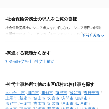
社会保険労務士の求人をご覧の皆様
社会保険労務士のシニア求人をお探しなら、シニア専門の転職
支援サービス「シニアジョブエージェント」にお任せくださ
もっとみる
い。50代・60代はもちろん、70代以上の方の転職支援実績も豊
富な私たちが、あなたの経験とスキルを活かせるお仕事探しを
徹底的にサポートします。この求人を含む
33,686
件（2026年8
関連する職種から探す
月9日現在）のシニア向け求人を保有しており、その多くが当サ
社会保険労務士
社労士補助
ービスだけの非公開求人です。
ご利用の流れ
気になる求人がございましたら、まずは「求人紹介を依頼す
社労士事務所で他の市区町村のお仕事を探す
る」ボタンからご登録ください。シニア専門のキャリアアドバ
イザーが、これまでのご経歴やご希望を丁寧にヒアリングし、
さいたま市
川口市
川越市
所沢市
越谷市
春日部市
職務経歴書の作成から面接対策、企業との条件交渉まで、転職
上尾市
新座市
狭山市
久喜市
入間市
加須市
活動の全プロセスを無料でサポートいたします。
深谷市
三郷市
志木市
朝霞市
戸田市
坂戸市
北本市
鴻巣市
和光市
日高市
本庄市
ふじみ野市