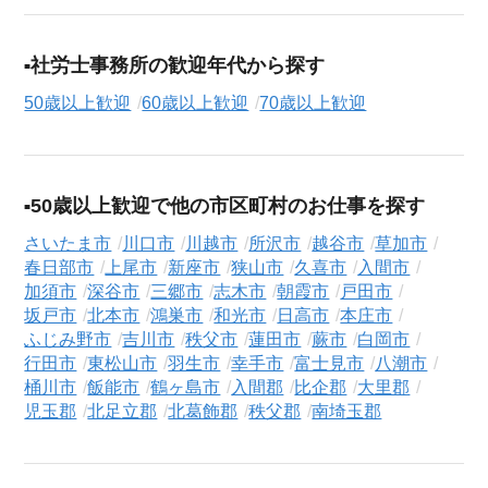
社労士事務所の歓迎年代から探す
50歳以上歓迎
60歳以上歓迎
70歳以上歓迎
50歳以上歓迎で他の市区町村のお仕事を探す
さいたま市
川口市
川越市
所沢市
越谷市
草加市
春日部市
上尾市
新座市
狭山市
久喜市
入間市
加須市
深谷市
三郷市
志木市
朝霞市
戸田市
坂戸市
北本市
鴻巣市
和光市
日高市
本庄市
ふじみ野市
吉川市
秩父市
蓮田市
蕨市
白岡市
行田市
東松山市
羽生市
幸手市
富士見市
八潮市
桶川市
飯能市
鶴ヶ島市
入間郡
比企郡
大里郡
児玉郡
北足立郡
北葛飾郡
秩父郡
南埼玉郡