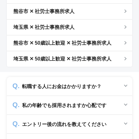
熊谷市 ✕ 社労士事務所求人
埼玉県 ✕ 社労士事務所求人
熊谷市 ✕ 50歳以上歓迎 ✕ 社労士事務所求人
埼玉県 ✕ 50歳以上歓迎 ✕ 社労士事務所求人
転職する人にお金はかかりますか？
かかりません。求人企業から費用を頂いて運営
私の年齢でも採用されますか心配です
していますので、転職希望者の方からは費用は
一切発生致しません。
シニアジョブでは50歳以上の方を採用する企
エントリー後の流れを教えてください
業のみ掲載をしています。60代・70代以上の
就職実績も多数ありますので年齢に気負いせず
エントリー後はお電話にてキャリアアドバイザ