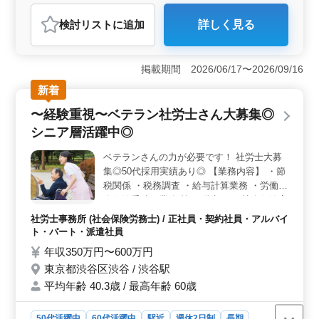
アルバイト・パート
社労士事務所
検討リスト
に追加
詳しく見る
おすすめポイント
＜便利な立地と交通アクセス＞ 駅から近いため、通勤
時間を短縮し、仕事に集中できる環境です。また、周辺
掲載期間 2026/06/17〜2026/09/16
には飲食店や商業施設も充実しており、快適な生活を送
新着
ることができます。 ＜経験を活かせる職場環境＞
50代以上の経験豊富な社労士が多数在籍しており、その
〜経験重視〜ベテラン社労士さん大募集◎
豊富な知識と経験を活かして業務に取り組むことができ
シニア層活躍中◎
ます。また、未経験の業務にも丁寧に指導し、スキルア
ップを図ることができるため、安心して働くことが可能
ベテランさんの力が必要です！ 社労士大募
です。 ＜充実した休日制度＞ 年間休日120日という
集◎50代採用実績あり◎ 【業務内容】 ・節
充実した休日制度です。土日祝や夏季休暇、GW休暇、年
末年始などの長期休暇を活用し、リフレッシュすること
税関係 ・税務調査 ・給与計算業務 ・労働社
ができます。仕事とプライベートの両立が図れるため、
会保険手続き業務 等 ＊備考＊ ・社会保険完
ワークライフバランスを保ちながら充実した働き方がで
備 ・駅チカ 今まで培ってきた経験を若手に
社労士事務所 (社会保険労務士) / 正社員・契約社員・アルバイ
きます。
教えていきませんか？ ご応募お待ちしてお
ト・パート・派遣社員
ります！
年収350万円〜600万円
東京都渋谷区渋谷 / 渋谷駅
平均年齢 40.3歳 / 最高年齢 60歳
50代活躍中
60代活躍中
駅近
週休2日制
長期