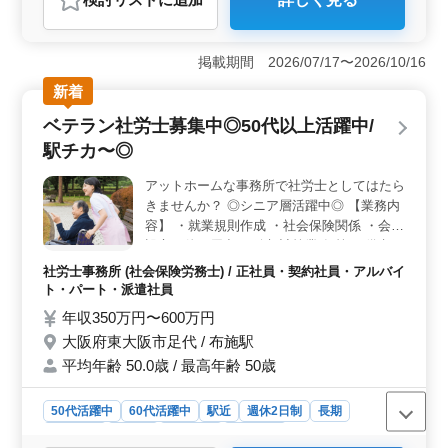
＜給与と待遇の魅力＞ 年収は400万円から700万円と幅
広く、経験やスキルに応じて高い報酬が期待できます。
賞与もあり、さらに安定した収入を確保できます。交通
掲載期間 2026/07/17〜2026/10/16
費は実費支給で上限がないため、通勤にかかる負担が少
なく、社労士としての専門知識を活かしながら、長期的
新着
なキャリアを築きやすい環境です。 ＜ベテラン歓迎
ベテラン社労士募集中◎50代以上活躍中/
と成長支援＞ この求人では、特に社労士事務所での実
務経験者や、ベテランの応募を歓迎しています。中高年
駅チカ〜◎
の方も活躍できる職場であり、豊富な経験を活かして即
戦力として貢献できます。また、社労士資格の取得や、
アットホームな事務所で社労士としてはたら
将来的な独立を目指しながら働ける環境も整っているた
きませんか？ ◎シニア層活躍中◎ 【業務内
め、スキルアップを目指す方にも最適です。営業ノルマ
容】 ・就業規則作成 ・社会保険関係 ・会社
がない点も、安心して業務に集中できる要因です。
設立に伴う届出 ・給与計算業務 等 ＊備考＊
＜働きやすさとワークライフバランス＞ この職場は、
・駅チカ ・社会保険完備 知識豊富な皆様の
社労士事務所 (社会保険労務士) / 正社員・契約社員・アルバイ
最寄りの関内駅から徒歩圏内で、駅近な点が通勤の便利
ご応募お待ちしております！
ト・パート・派遣社員
さを提供しています。休日は日曜・祝日、さらに年末年
年収350万円〜600万円
始や夏季休暇もあり、オンオフのメリハリがつけやすい
です。年1回の健康診断など、健康管理にも配慮した職場
大阪府東大阪市足代 / 布施駅
環境です。
平均年齢 50.0歳 / 最高年齢 50歳
50代活躍中
60代活躍中
駅近
週休2日制
長期
女性歓迎
正社員
契約社員
派遣社員