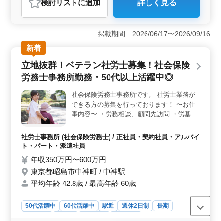
検討リスト
に追加
詳しく見る
おすすめポイント
＜社労士業務募集＞ 社労士法人での募集です。アット
ホームな雰囲気の事務所で、中高年の方々が活躍してい
掲載期間 2026/06/17〜2026/09/16
ます。地域に密着した働きやすい環境で、経験を活かし
新着
て新たなキャリアを築きませんか？ ＜業務内容＞
社労士事務所での労務業務全般を担当します。具体的に
立地抜群！ベテラン社労士募集！社会保険
は、労働や社会保険の手続き、給与計算、助成金の支給
労務士事務所勤務・50代以上活躍中◎
申請などを行います。また、能力に応じて他の業務もお
まかせする可能性があります。 ＜働きやすさ＞ 好
社会保険労務士事務所です。 社労士業務が
立地で、通勤しやすい環境です。また、年間休日が120日
できる方の募集を行っております！ 〜お仕
と多く、プライベートの充実も図れます。20代から60代
までのスタッフが在籍しており、多様な年齢層が活躍し
事内容〜 ・労務相談、顧問先訪問 ・労基
ています。
署・年金事務所調査対応 ・新規顧客同行訪
問 ・一部給与計算 等 その他付随する業務
社労士事務所 (社会保険労務士) / 正社員・契約社員・アルバイ
〜ここがポイント〜 ・やったことのない業
ト・パート・派遣社員
務に関しては、対応テクニックを伝授しま
年収350万円〜600万円
す！ ・50代の新規採用実績有り ・年間休日
東京都昭島市中神町 / 中神駅
120日 スタッフは20代〜60代が在籍中◎ 皆
平均年齢 42.8歳 / 最高年齢 60歳
さまからのご応募、ぜひお待ちしておりま
す！
50代活躍中
60代活躍中
駅近
週休2日制
長期
女性歓迎
正社員
契約社員
派遣社員