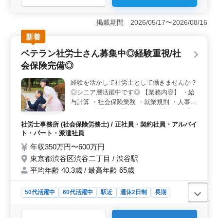
＜中高年歓迎＞ 台東区の社労士事務所が中高年社労士
を募集しています。経験豊富な方は特に大歓迎です。駅
掲載期間 2026/05/17〜2026/08/16
徒歩2分で通勤も便利な環境です。地域密着で信頼された
新着
事務所で、やりがいも充分です！ ＜幅広い業務内容
＞ 労働社会保険手続きから給与計算業務まで幅広い業
ベテラン社労士さん募集中◎経験重視/社
務を担当します。経験者はもちろん、スキルアップを目
会保険完備◎
指す方も歓迎します。労働社会保険の適用や各種助成金
の申請、就業規則の作成・変更など、やりがいのある業
経験を活かして社労士として働きませんか？
務が豊富。 ＜働きやすい環境＞ 週休2日制で土日祝
◎シニア層活躍中です◎ 【業務内容】 ・給
休み、長期での安定した雇用です。交通費実費支給、福
利厚生もしっかり整備しており地元でキャリアを築きた
与計算 ・社会保険業務 ・就業規則 ・人事労
い方に最適な環境です。ご経験を活かして新たなステー
務 等 ＊備考＊ ・駅チカ ・各種社会保険完
ジでのご活躍をお待ちしています。
備 皆様のご応募お待ちしております！
社労士事務所 (社会保険労務士) / 正社員・契約社員・アルバイ
ト・パート・派遣社員
年収350万円〜600万円
東京都渋谷区渋谷二丁目 / 渋谷駅
平均年齢 40.3歳 / 最高年齢 65歳
50代活躍中
60代活躍中
駅近
週休2日制
長期
女性歓迎
正社員
契約社員
派遣社員
アルバイト・パート
社労士事務所