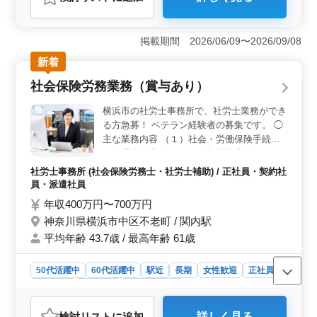
おすすめポイント
＜資格・経験の活かし方＞ 社会保険労務士の資格と豊
富な経験を活かし、幅広い業務に挑戦できます。労務ト
掲載期間 2026/06/09〜2026/09/08
ラブルの対応や人材育成相談など、高度なスキルが求め
新着
られる業務もありますので、自身の専門知識と経験を存
分に活用しましょう。 ＜働きやすさ＞ 加古川市で
社会保険労務業務（賞与あり）
の勤務で、駅近の好立地な事務所での業務です。また、
完全週休2日制で休息をしっかりと取りながら、充実した
横浜市の社労士事務所で、社労士業務ができ
業務に取り組むことができます。さらに、交通費支給な
る方急募！ ベテラン経験者の募集です。 ◯
ど福利厚生も整っており、働きやすい環境が整っていま
主な業務内容 （１）社会・労働保険手続き
す。 ＜中高年の活躍＞ 平均年齢47.3歳という企業
の代理代行業務 （２）給与計算業務（月３
文化で、50代以上の経験者も積極的に活躍できる環境が
～５件程度） （３）顧客へのコンサルティ
整っています。経験豊富な方々がチームを支え、共に成
社労士事務所 (社会保険労務士・社労士補助) / 正社員・契約社
ング業務（電話・メール） （４）データの
長する文化が根付いています。
員・派遣社員
入力・書類や帳簿の作成 （５）顧客先への
年収400万円〜700万円
訪問 （６）その他付帯する実務全般 ・年１
神奈川県横浜市中区不老町 / 関内駅
回健康診断実施 ・営業ノルマ等はありませ
平均年齢 43.7歳 / 最高年齢 61歳
ん ・仕事をしながら社労士資格取得、独立
を目指せます 好奇心旺盛で新しいことに挑
戦し、前向きに問題解決に臨める方を希望し
50代活躍中
60代活躍中
駅近
長期
女性歓迎
正社員
ます。 社会保険労務士資格あれば尚可。社
契約社員
派遣社員
社労士事務所
会保険労務士学習中でも可。
おすすめポイント
検討リスト
に追加
詳しく見る