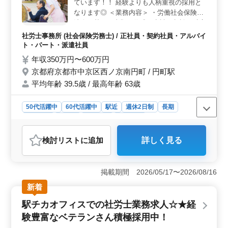
ています！！ 経験よりも人柄重視の採用と
います。 ＜働きやすい環境＞ 完全週休2日制、駅チ
カ、社会保険完備です。50代、60代の採用実績も豊富
なります◎ ＜業務内容＞ ・労働社会保険諸
で、同年代の仲間と共に働ける充実感があります。経験
法令に基づく書類の作成・申請、相談・助言
豊富な方にふさわしい、理想的な働き方が実現できま
・給与計算業務 ・諸規則作成など 労務に関
社労士事務所 (社会保険労務士) / 正社員・契約社員・アルバイ
す。キャリアの集大成として、満足のいく新たな一歩を
する相談、助言 ・書類、資料の整理 データ
ト・パート・派遣社員
踏み出しませんか。
入力 ・顧客、関係行政への訪問 ・来客対
年収350万円〜600万円
応、電話対応、湯茶接待等の付帯業務 等 〜
京都府京都市中京区西ノ京南円町 / 円町駅
備考〜 ・週休2日 ・社会保障完備 ・50代以
平均年齢 39.5歳 / 最高年齢 63歳
上活躍中 様々なことに積極的に行動できる
方求めています！！ ぜひご応募お待ちして
います♫
50代活躍中
60代活躍中
駅近
週休2日制
長期
女性歓迎
正社員
契約社員
派遣社員
アルバイト・パート
社労士事務所
検討リスト
に追加
詳しく見る
おすすめポイント
＜人柄を大切にした環境＞ 駅チカでアクセス便利な労
務管理事務所で社労士を募集しています。経験よりも人
掲載期間 2026/05/17〜2026/08/16
柄を重視し、50代以上が活躍中です。労働社会保険諸法
新着
令に基づく書類作成や給与計算、労務に関する相談・助
言など多岐にわたる業務を担当できます。 ＜働きや
駅チカオフィスでの社労士業務求人☆★経
すい待遇＞ 週休2日制でプライベートも充実させること
験豊富なベテランさん積極採用中！
が出来ます。社会保障も完備しており、働く方をしっか
りサポートする体制が整っています。様々な業務に積極