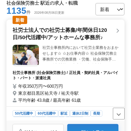
社会保険労務士 駅近の求人・転職
1135
件
2026年08月06日更新
新着
社労士法人での社労士募集/年間休日120
日/50代活躍中/アットホームな事務所♪
社労士事務所内において社労士業務をおまか
せします☆ ☆お仕事内容☆ 社会保険労務士
事務所での労務業務 ・労働、社会保険手続
き ・給与計算 ・助成金の支給申請など （そ
の他能力により他業務も任せる可能性はござ
社労士事務所 (社会保険労務士) / 正社員・契約社員・アルバイ
います） ☆求人のポイント☆ ・駅近で通勤
ト・パート・派遣社員
しやすい！ ・年間休日120日 プライベート
年収350万円〜600万円
も充実◎ ・スタッフは20代〜60代が在籍
東京都目黒区祐天寺 / 祐天寺駅
中！ 今までの経験を生かしてぜひ、一緒に
平均年齢 43.8歳 / 最高年齢 61歳
働きませんか？ お待ちしております！
50代活躍中
60代活躍中
駅近
週休2日制
長期
男性歓迎
正社員
契約社員
派遣社員
アルバイト・パート
社労士事務所