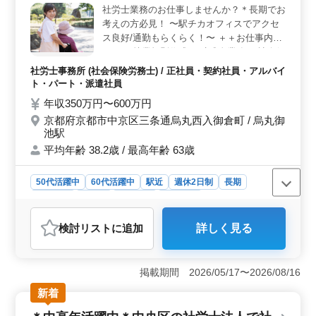
社労士業務のお仕事しませんか？＊長期でお
的に取り組む意欲のある方を求めており、柔軟な働き方
考えの方必見！ 〜駅チカオフィスでアクセ
が可能です。 ＜アクティブな方歓迎＞ 様々な業務
に積極的に行動できる方を求めています。顧客や行政へ
ス良好/通勤もらくらく！〜 ＋＋お仕事内容
の訪問、来客・電話応対など、広範囲な業務に取り組む
＋＋ ・就業規則作成 ・助成金業務 ・社会保
ことができる環境です。経験を活かしながら、新しいチ
険の手続業務関連 ・給与計算関連 ・雇用管
社労士事務所 (社会保険労務士) / 正社員・契約社員・アルバイ
ャレンジも歓迎されています。ぜひ積極的なご応募をお
理関連 ・労務トラブル対応 等 ＋＋＋備考＋
ト・パート・派遣社員
待ちしています！
＋＋ ・完全週休2日制 ・社会保険完備 社労
年収350万円〜600万円
士業務でお仕事探し中の方、ぜひお問い合わ
京都府京都市中京区三条通烏丸西入御倉町 / 烏丸御
せください。 ご応募お待ちしております♪
池駅
平均年齢 38.2歳 / 最高年齢 63歳
50代活躍中
60代活躍中
駅近
週休2日制
長期
女性歓迎
正社員
契約社員
派遣社員
アルバイト・パート
社労士事務所
検討リスト
に追加
詳しく見る
おすすめポイント
＜アクセス良好の駅チカオフィス＞ 烏丸御池駅近くの
オフィスで経験豊富なベテラン社労士を積極採用中で
掲載期間 2026/05/17〜2026/08/16
す。アクセス良好で通勤もらくらくです。社労士業務の
新着
お仕事に長期で携わりたい方、お待ちしています！
＜主な業務内容＞ 就業規則作成から助成金業務、社会