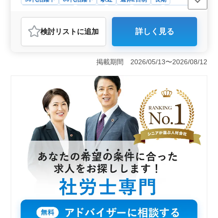
残業なし・少なめ
女性歓迎
正社員
契約社員
派遣社員
アルバイト・パート
社労士事務所
検討リスト
に追加
詳しく見る
おすすめポイント
＜経験豊富なシニア層の力を活かそう＞ ベテラン社労
士を大募集しています。50代以上のシニア層が積極的に
掲載期間 2026/05/13〜2026/08/12
活躍中野事務所です。豊富な経験を持つ方々がチームに
加わり、共に成長し合う環境が整っています。若手への
指導経験を生かして、組織の力強い支えとなりません
か？ ＜多岐にわたる業務内容＞ 節税関係や税務調
査、給与計算業務、労働社会保険手続き業務など、専門
知識を駆使して幅広い業務に携わります。経験を活かし
て、クライアントの要望に応じたサポートを行い、専門
性を発揮できます。 ＜働きやすい環境＞ 週5日制
で、土日祝が休みの他、夏季休暇や有給休暇なども取得
可能です。労働時間も9:00〜21:00と長時間ではあります
が、柔軟な働き方ができるため、ワークライフバランス
を重視しながらお仕事ができます。