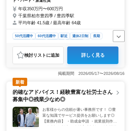
ト・パート・派遣社員
所訪問などもあり、地域の企業を支える重要な役割を担
さい♫ お待ちしています！！！
年収350万円〜600万円
うことができます。経験を活かし、さらに成長できる場
として最適です。
千葉県柏市豊四季 / 豊四季駅
平均年齢 41.5歳 / 最高年齢 64歳
50代活躍中
60代活躍中
駅近
週休2日制
長期
女性歓迎
正社員
契約社員
派遣社員
アルバイト・パート
社労士事務所
検討リスト
に追加
詳しく見る
おすすめポイント
＜経験豊富な社労士募集＞ 社労士事務所での経験を活
かしませんか？千葉県柏市の駅チカでアクセス良好な環
掲載期間 2026/05/17〜2026/08/16
境にある事務所で、長く働ける社労士を募集中です。50
新着
代・60代も活躍中の企業で、経験者の方を歓迎していま
す。 ＜幅広い業務内容＞ 入社・退社手続きから社
的確なアドバイス！経験豊富な社労士さん
会保険新規適用、年度更新／算定基礎届、賃金・評価制
募集中◎残業少なめ◎
度など、幅広い業務に携わりながら、専門スキルを更に
高めることができます。経験者にとって充実感のあるポ
お客様からの信頼が暑い事務所です！ ◎豊
ジションです。 ＜働きやすい条件＞ 土日祝日休み
富な知識でサービス提供をお願いします◎
で、交通費は実費支給です。駅チカでアクセスも良好な
ため、通勤がスムーズです。長く働きたい方にとって理
【業務内容】 ・助成金申請 ・就業規則作成
想的な条件が整っています。お気軽にお問い合わせくだ
・人事評価制度 ・人材育成相談 ・給与計算