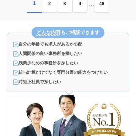
…
1
2
3
4
46
どんな内容
もご相談できます
自分の年齢でも求人があるか心配
人間関係の良い事務所を探したい
残業少なめの事務所を探したい
給与計算だけでなく専門分野の能力をつけたい
時短正社員で探したい