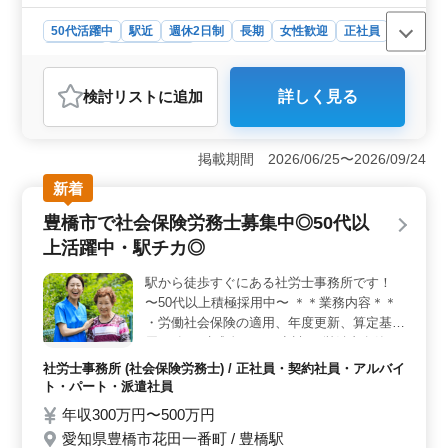
50代活躍中
駅近
週休2日制
長期
女性歓迎
正社員
契約社員
社労士事務所
おすすめポイント
検討リスト
に追加
詳しく見る
＜充実したワークライフバランス＞ 完全週休2日制で土
日祝日が休み、年間休日114日と豊富な休暇制度が整って
います。夏季休暇や年末年始も休めるため、プライベー
掲載期間 2026/06/25〜2026/09/24
トの時間を大切にしたい方に最適です。 ＜魅力的な
報酬制度と福利厚生＞ 年収400万円〜700万円の高収入
新着
が見込め、賞与も年2回支給されます。さらに、雇用保
豊橋市で社会保険労務士募集中◎50代以
険、労災保険、健康保険、厚生年金といった各種保険が
完備されており、安心して働くことができます。 ＜
上活躍中・駅チカ◎
利便性の高い勤務地とキャリア支援＞ 最寄駅から近
く、通勤が便利です。また、社労士としてのキャリアを
駅から徒歩すぐにある社労士事務所です！
さらに伸ばしたい方にとって、助成金申請や就業規則の
〜50代以上積極採用中〜 ＊＊業務内容＊＊
作成、人材育成相談といった幅広い業務に携わることが
・労働社会保険の適用、年度更新、算定基礎
できるため、スキルアップに繋がります。
届 ・各種助成金などの申請 ・労働者名簿、
賃金台帳の調製 ・就業規則、36協定の作
社労士事務所 (社会保険労務士) / 正社員・契約社員・アルバイ
成、変更 ・時間外労働計算 ・雇用保険料計
ト・パート・派遣社員
算 ・社会保険料計算 ・所得税計算 ・年金相
年収300万円〜500万円
談 など ＊＊備考＊＊ ・社会保険完備 ・交
愛知県豊橋市花田一番町 / 豊橋駅
通費支給 ・駅チカ 経験豊富なベテラン社労