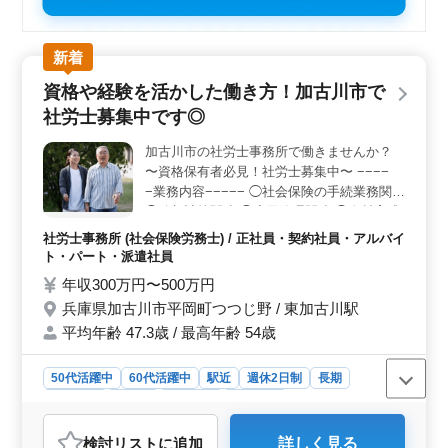
新着
資格や経験を活かした働き方！加古川市で
社労士募集中です◎
加古川市の社労士事務所で働きませんか？
〜資格保有者必見！社労士募集中〜 −−−−
−業務内容−−−−− ◯社会保険の手続業務関連
◯給与計算関連 ◯雇用管理関連 ◯人材育成
相談 ◯人材制度制定 ◯労務トラブル対応 ◯
社労士事務所 (社会保険労務士) / 正社員・契約社員・アルバイ
就業規則作成 ◯助成金業務 など −−−−−備考
ト・パート・派遣社員
−−−−− ◯社会保険完備 ◯交通費支給 皆様の
年収300万円〜500万円
ご応募お待ちしております！ まずはお気軽
兵庫県加古川市平岡町つつじ野 / 東加古川駅
にお問い合わせください♪
平均年齢 47.3歳 / 最高年齢 54歳
50代活躍中
60代活躍中
駅近
週休2日制
長期
女性歓迎
正社員
契約社員
派遣社員
アルバイト・パート
社労士事務所
検討リスト
に追加
詳しく見る