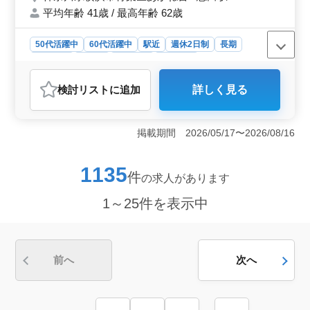
平均年齢 41歳 / 最高年齢 62歳
60代の採用実績あり 相談しやすい雰囲気づ
くりに努めております！ ぜひ今までの経験
を活かして頂ける方のご応募お待ちしており
50代活躍中
60代活躍中
駅近
週休2日制
長期
ます☆
女性歓迎
正社員
契約社員
派遣社員
アルバイト・パート
社労士事務所
検討リスト
に追加
詳しく見る
おすすめポイント
＜働きやすい環境＞ 駅チカで通勤が便利な事務所で
す。業務内容は経験者向けで、労働社会保険や給与計算
掲載期間 2026/05/17〜2026/08/16
など幅広いスキルが活かせます。雰囲気は相談しやす
く、年齢層も幅広く、50代・60代も活躍中です。 ＜
充実の福利厚生＞ 社会保険完備で安心です。給与は年
1135
件
の求人があります
収350万円〜600万円程度です。通勤手当は実費支給で社
会保険完備などの福利厚生も充実しています。働きなが
1～25件を表示中
ら安心してキャリアを築けます。 ＜成長と安定の保
証＞ 企業は社労士業務に特化し、経験者6ヶ月以上を求
めています。50代・60代の採用実績もあり、安定した経
営基盤が魅力です。労務士資格を活かし、スキルアップ
を目指すことのできる環境です。
前へ
次へ