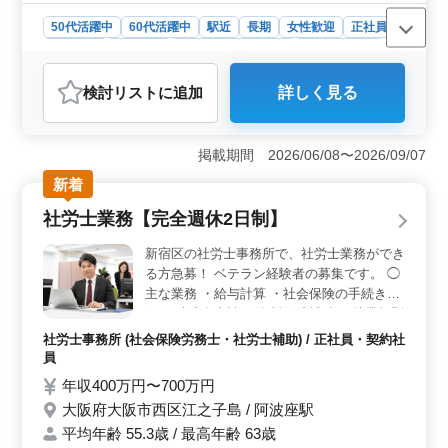
50代活躍中
60代活躍中
駅近
長期
女性歓迎
正社員
契約社員
派遣社員
アルバイト・パート
社労士事務所
おすすめポイント
検討リスト
に追加
詳しく見る
＜駅チカで働く＞ 駅徒歩5分の好立地で、アクセス抜群
の職場です。摂津市で社労士として働くチャンスです。
現在50歳以上の方も多く活躍しており、経験豊富な方々
掲載期間 2026/06/08〜2026/09/07
との交流も楽しめます。 ＜業務内容＞ 社労士業務
全般を担当します。社会保険業務や助成金業務、労務相
新着
談など、幅広い業務に携わることができます。一人ひと
社労士業務【完全週休2日制】
りのお客様と真摯に向き合い、信頼関係を築くことを大
切にしています。 ＜特徴＞ 駅から徒歩5分の好立地
新宿区の社労士事務所で、社労士業務ができ
で、通勤も便利です。また、社会保険完備なので安心し
る方急募！ ベテラン経験者の募集です。 ◯
て働くことができます。さらに、残業も少なめで、プラ
主な業務 ・給与計算 ・社会保険の手続き代
イベートの充実も図れる環境です。私たちと一緒に、地
行 ・助成金申請 ・資料作成補助 ・就業規則
域の方々のお役に立ちませんか？
の作成 ・人材育成相談 完全週休2日制、休
社労士事務所 (社会保険労務士・社労士補助) / 正社員・契約社
暇制度も充実し、ワークライフバランス重視
員
の働き方が可能です！ ＊駅チカ ＊賞与あり
年収400万円〜700万円
シニア世代のベテラン社労士も活躍中の事務
大阪府大阪市西区江之子島 / 阿波座駅
所です。 ＼まずはお気軽にお問い合わせく
平均年齢 55.3歳 / 最高年齢 63歳
ださい／