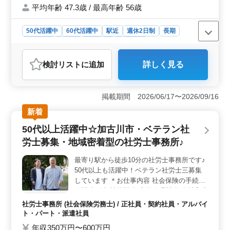
平均年齢 47.3歳 / 最高年齢 56歳
士さんを求めています！ まずはお気軽にお
問い合わせください！
50代活躍中
60代活躍中
駅近
週休2日制
長期
女性歓迎
正社員
契約社員
派遣社員
アルバイト・パート
社労士事務所
検討リスト
に追加
詳しく見る
おすすめポイント
＜アクセスの良さ＞ 豊橋駅から徒歩ですぐの好立地
で、通勤も便利です。地域の中心に位置し、生活にも便
掲載期間 2026/06/17〜2026/09/16
利な立地です。駅近なので、移動時間を有効活用できま
新着
す。また、駅周辺には飲食店や商業施設が充実してお
り、仕事の後も快適な時間を過ごせます。 ＜ベテラ
50代以上活躍中☆加古川市・ベテラン社
ン社労士の活躍＞ 50代以上の経験豊富な社会保険労務
労士募集・地域密着型の社労士事務所♪
士を積極的に募集しています。幅広い業務内容に携わり
ながら、豊富な経験と知識を活かして活躍できる環境で
最寄り駅から徒歩10分の社労士事務所です♪
す。先輩社労士との協力体制のもと、仕事に取り組めま
50代以上も活躍中！ベテラン社労士三募集
す。 ＜充実の福利厚生＞ 社会保険完備や交通費支
給など、充実した福利厚生が整っています。働きやすい
しています ＊お仕事内容 社会保険の手続業
環境が整っており、長期間安心して働ける魅力がありま
務関連/給与計算関連/雇用管理関連/人材育成
す。アットホームな雰囲気の職場で、やりがいのある業
相談 等 ＊備考 完全週休2日制/駅から徒歩10
社労士事務所 (社会保険労務士) / 正社員・契約社員・アルバイ
務に取り組めます。
分/車通勤可能/50代以上の新規採用実績有り
ト・パート・派遣社員
地域に根ざした社労士事務所でございます
年収350万円〜600万円