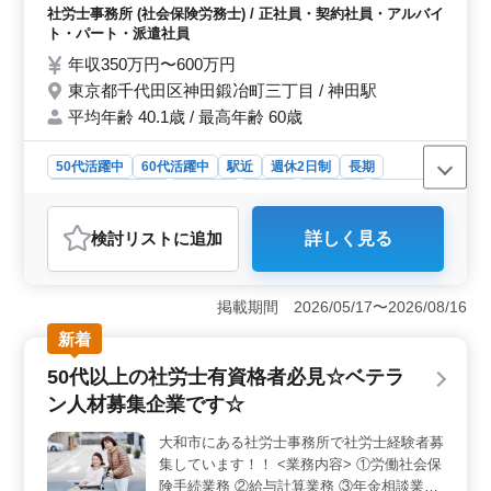
さい♫
代行 等 ＊備考＊ ・残業少なめ ・社会保険
社労士事務所 (社会保険労務士) / 正社員・契約社員・アルバイ
完備 経験重視企業です♪ ご応募お待ちして
ト・パート・派遣社員
おります！
年収350万円〜600万円
東京都千代田区神田鍛冶町三丁目 / 神田駅
平均年齢 40.1歳 / 最高年齢 60歳
50代活躍中
60代活躍中
駅近
週休2日制
長期
残業なし・少なめ
女性歓迎
正社員
契約社員
派遣社員
アルバイト・パート
社労士事務所
検討リスト
に追加
詳しく見る
おすすめポイント
＜経験者歓迎・的確なアドバイス＞ 経験豊富な社労士
の方を積極的に募集中です。お客様からの信頼が厚い当
掲載期間 2026/05/17〜2026/08/16
事務所では、的確なアドバイスが求められます。助成金
新着
申請から給与計算代行まで、多岐にわたる業務に携わり
ながら、蓄積された豊富な知識を発揮できる環境で
50代以上の社労士有資格者必見☆ベテラ
す。 ＜ワークライフバランス充実＞ 残業が少な
ン人材募集企業です☆
く、駅近の好立地に事務所があります。週休2日制でプラ
イベートの時間も確保でき、社会保険が完備された働き
大和市にある社労士事務所で社労士経験者募
やすい環境が整っています。女性も歓迎し、50代・60代
集しています！！ <業務内容> ①労働社会保
も活躍の場が広がっています。 ＜的確なサポート・
協力的なチーム＞ 平均年齢40.1歳で、男性3：女性7の
険手続業務 ②給与計算業務 ③年金相談業務