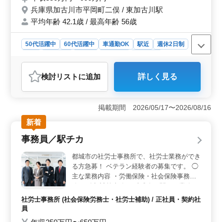
ぜひ一緒に働きませんか？ ご応募お待ちし
兵庫県加古川市平岡町二俣 / 東加古川駅
ています！
平均年齢 42.1歳 / 最高年齢 56歳
50代活躍中
60代活躍中
車通勤OK
駅近
週休2日制
長期
女性歓迎
正社員
契約社員
派遣社員
アルバイト・パート
社労士事務所
検討リスト
に追加
詳しく見る
おすすめポイント
＜地域に根ざした働き方＞ 加古川市の地域密着型社労
士事務所がベテラン社労士を募集しています。地域社会
掲載期間 2026/05/17〜2026/08/16
に貢献しながら働けるチャンスです。徒歩10分の好立地
新着
で、車通勤も可能です。地域に貢献しながら、充実感を
感じられる働き方が可能です。 ＜ベテランの経験を
事務員／駅チカ
活かせる＞ 社労士事務所での経験者を歓迎し、50代以
上も活躍中です。手続業務や給与計算、雇用管理などの
都城市の社労士事務所で、社労士業務ができ
スキルを活かし、地域の企業や個人のサポートに貢献で
る方急募！ ベテラン経験者の募集です。 ◯
きます。ベテランの経験を発揮できる環境が整っていま
主な業務内容 ・労働保険・社会保険事務業
す。 ＜ワークライフバランス重視＞ 完全週休2日制
務 ・給与計算事務 ・助成金に関する業務 ・
度を採用し、土日祝はしっかりお休みです。有給休暇も
担当事業所訪問 ・その他、関連業務 です。
取りやすく、ワークライフバランスが大切にされる職場
社労士事務所 (社会保険労務士・社労士補助) / 正社員・契約社
社会保険労務士の資格をお持ちの方は、歓迎
です。自分のペースで働きながら、充実感を得られる環
員
します。 希望条件・待遇相談して下さい。
境が整っています。