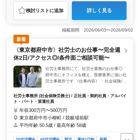
おすすめポイント
検討リスト
に追加
詳しく見る
＜専門知識獲得＞ 多岐にわたる社労士業務を通じて、
労働や社会保険に関する専門知識が習得できます。さら
に、人事労務管理や助成金申請など、幅広い業務を経験
掲載期間 2026/06/03〜2026/09/02
できるため、キャリアの成長が期待できます。 ＜安
定＆チャレンジ両立＞ 正社員からアルバイトまで様々
新着
な雇用形態があり、ライフスタイルに合わせて働くこと
〈東京都府中市〉社労士のお仕事〜完全週
が可能です。安定した給与体系とともに、新たな業務に
挑戦する機会も提供しています。 ＜働きやすい環境
休2日/アクセス◎/条件面ご相談可能〜
＞ 伊丹駅から徒歩6分の好立地に位置し、福利厚生も整
っています。特に50代や60代の採用実績があり、幅広い
社労士事務所にて、社労士業務のお仕事◎
世代が活躍しています。興味がある方はぜひご応募くだ
府中市にオフィスを構え、医療業界に強い社
さい。
労士事務所です 《仕事内容》 ・社会保険/労
働保険手続き業務 ・助成金相談・申請業務
・雇用管理関連 ・給与計算関連 ・労務相談
社労士事務所 (社会保険労務士) / 正社員・契約社員・アルバイ
・人事コンサルティング 等 ＊駅から徒歩10
ト・パート・派遣社員
分以内 ＊経験に応じて条件面応相談 ＊勤務
年収300万円〜500万円
時間等、ご相談ください ブランクがあって
東京都府中市小柳町 / 競艇場前駅
も応募可能です◎ 社労士事務所経験のある
平均年齢 50.5歳 / 最高年齢 58歳
皆様、ぜひお気軽にお問い合わせください
50代活躍中
60代活躍中
駅近
週休2日制
長期