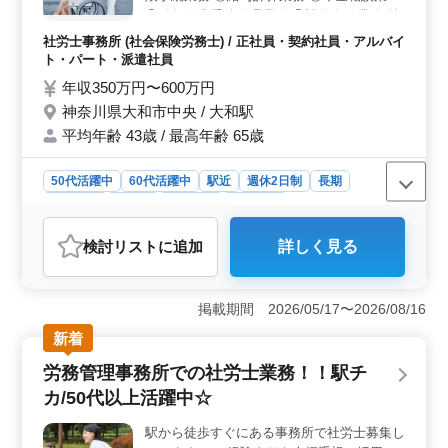
バランスが取れた職場です。禁煙環境で働きやすさが際
④紛争解決手続代理業務 ⑤補佐人の業務 等
立ちます。20人の協力的なチームと共に、経験者が力を
<備考> ・完全週休2日制 ・社会保険完備 ・
社労士事務所 (社会保険労務士) / 正社員・契約社員・アルバイ
発揮し、お客様に的確なサポートを提供していく環境で
駅チカ ・50代、60代の採用実績あり！ ☆社
ト・パート・派遣社員
す。
労士有資格者必見！ 今回の転職で住み慣れ
年収350万円〜600万円
た地元で働いてみませんか！！
神奈川県大和市中央 / 大和駅
平均年齢 43歳 / 最高年齢 65歳
50代活躍中
60代活躍中
駅近
週休2日制
長期
女性歓迎
正社員
契約社員
派遣社員
アルバイト・パート
社労士事務所
検討リスト
に追加
詳しく見る
おすすめポイント
＜魅力的な求人ポイント＞ 50代以上の社労士におすす
め！の求人です。キャリアを活かし、新たなステージで
掲載期間 2026/05/17〜2026/08/16
輝くチャンスが豊富です。地元で安心して働ける環境が
新着
整備されています。今までの経験やスキルを活かしませ
んか？ ＜業務内容の充実＞ 労働社会保険手続、給
労務管理事務所での社労士業務！！駅チ
与計算、年金相談、紛争解決、補佐人業務など、多岐に
カ/50代以上活躍中☆
わたる業務があります。これまでの経験を十分に発揮で
き、スキルアップが期待できます。専門性を存分に発揮
駅から徒歩すぐにある事務所で社労士募集し
しながら、やりがいを感じる事のできるお仕事が待って