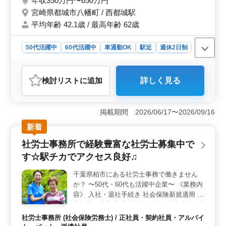
年収350万円〜650万円
宮崎県都城市八幡町 / 西都城駅
平均年齢 42.1歳 / 最高年齢 62歳
50代活躍中
60代活躍中
車通勤OK
駅近
週休2日制
長期
残業なし・少なめ
女性歓迎
正社員
契約社員
社労士事務所
検討リスト
に追加
詳しく見る
おすすめポイント
＜駅近で通勤しやすい環境＞ 西都城駅から徒歩圏内の
便利な立地に加え、車通勤も可能で通勤手段を選べる環
掲載期間 2026/06/17〜2026/09/16
境です。通勤手当は上限16,000円まで支給されるため、
新着
交通費の心配が少なく、働きやすさが魅力です。また、
勤務時間は8時30分〜17時30分で、生活リズムを整えや
社労士事務所で経験豊富な社労士募集中で
すい点もポイントです。 ＜経験者に嬉しい高待遇＞
す☆駅チカでアクセス良好♫
年収350万円〜650万円、賞与は計3ヶ月分と高待遇が
期待できます。社労士事務所での経験が活かせる職場
千葉県柏市にある社労士事務で働きません
で、資格をお持ちの方はさらに優遇されます。退職金制
か？ 〜50代・60代も活躍中企業〜 《業務内
度や育児休業、看護休暇の取得実績もあり、ライフステ
ージに合わせた柔軟な働き方が可能です。 ＜充実し
容》 入社・退社手続き 社会保険新規適用 年
た業務内容＞ 労働保険・社会保険事務や給与計算、助
度更新／算定基礎届 賃金・評価制度 等 ☆備
成金関連業務など、多岐にわたる業務に携わるため、ス
考 土日祝日休み 交通費実費支給 駅チカ 長
社労士事務所 (社会保険労務士) / 正社員・契約社員・アルバイ
キルアップややりがいを感じられる環境です。担当事業
く働きたいという方はぜひお問い合わせくだ