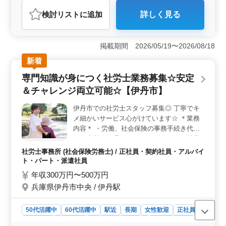
アルバイト・パート
社労士事務所
検討リスト
に追加
詳しく見る
おすすめポイント
＜経験者優遇＞ ベテラン社労士を積極募集していま
す。50代以上が活躍中で、アットホームな雰囲気が広が
掲載期間 2026/05/19〜2026/08/18
る事務所で、シニア層の豊富な経験を最大限に発揮でき
新着
る職場です。駅チカの通勤も便利で、働きやすい環境が
整っています。 ＜業務内容＞ 就業規則の作成から
専門知識が身につく社労士業務募集☆安定
社会保険関連業務、会社設立に伴う届出、給与計算業務
＆チャレンジ両立可能☆【伊丹市】
など、広範囲な業務に携わりながら、専門知識やスキル
を一層深化させるチャンスが豊富です。経験を活かしな
伊丹市での社労士スタッフ募集◎ 丁寧でキ
がら新たなステージに挑戦できます。 ＜働きやすい
メ細かいサービス心がけています☆ ＊業務
環境＞ 週休2日制で土日祝が休みとなり、月10時間程度
の残業でメリハリを持った働き方が可能です。給与は年
内容＊ ・労働、社会保険の事務手続き代行
収350万円〜600万円程度です。ワークライフバランスを
・人事労務管理のコンサルティング ・就業
保ちながら働きたい方のご応募お待ちしております。
規則の作成、変更 ・助成金の申請代行、採
社労士事務所 (社会保険労務士) / 正社員・契約社員・アルバイ
用支援 ・給与、賞与の計算代行 ・セミナ
ト・パート・派遣社員
ー、研修のご依頼 ＊特徴＊ ・駅チカ ・社会
年収300万円〜500万円
保険完備 ・50代、60代採用実績あり 駅徒歩
兵庫県伊丹市中央 / 伊丹駅
6分のアクセス良好な事務所です☆ まずはお
気軽にお問い合わせください
50代活躍中
60代活躍中
駅近
長期
女性歓迎
正社員
契約社員
派遣社員
アルバイト・パート
社労士事務所