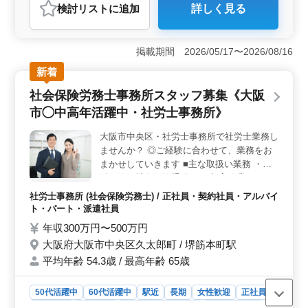
検討リスト
に追加
詳しく見る
おすすめポイント
＜充実の業務内容＞ 給与計算、社会保険業務、就業規
則、人事労務など多岐にわたる業務があり、経験者にと
掲載期間 2026/05/17〜2026/08/16
って充実感のある仕事が待っています。クライアントの
新着
ニーズに応えながら、専門知識を活かした柔軟な対応が
求められます。 ＜働きやすい環境＞ 駅チカ、各種
社会保険労務士事務所スタッフ募集《大阪
社会保険完備で、安心して働ける環境が整っています。
市◯中高年活躍中・社労士事務所》
シニア層も活躍中で、経験豊富な仲間と共に働くことが
できます。ワークライフバランスを重視し、質の高いキ
大阪市中央区・社労士事務所で社労士業務し
ャリアを築いていくことが可能です。 ＜新しいキャ
ませんか？ ◎ご経験に合わせて、業務をお
リアの始まり＞ シニア層活躍中の環境で、経験を最大
限に発揮し、新しいキャリアを築きませんか？ベテラン
まかせしていきます ■主な取扱い業務 ・労
社労士の方々のご応募をお待ちしています。キャリアの
働保険・社会保険手続き ・顧客企業のクラ
中で更なるステップアップが可能なポジションです。
ウド導入サポート ・給与計算 ・助成金申請
社労士事務所 (社会保険労務士) / 正社員・契約社員・アルバイ
書提出 ・顧客相談対応 等 ■備考 ・完全週休
ト・パート・派遣社員
2日制 ・社会保険完備 ・交通費実費支給 培
年収300万円〜500万円
ってこられた経験を活かして、 お客様に親
大阪府大阪市中央区久太郎町 / 堺筋本町駅
身になって考えられる方求めています！ ぜ
平均年齢 54.3歳 / 最高年齢 65歳
ひお問い合わせを。
50代活躍中
60代活躍中
駅近
長期
女性歓迎
正社員
契約社員
派遣社員
アルバイト・パート
社労士事務所