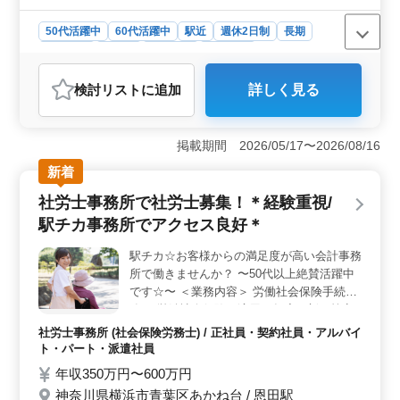
50代活躍中
60代活躍中
駅近
週休2日制
長期
女性歓迎
正社員
契約社員
派遣社員
アルバイト・パート
社労士事務所
検討リスト
に追加
詳しく見る
掲載期間 2026/05/17〜2026/08/16
新着
社労士事務所で社労士募集！＊経験重視/
駅チカ事務所でアクセス良好＊
駅チカ☆お客様からの満足度が高い会計事務
所で働きませんか？ 〜50代以上絶賛活躍中
です☆〜 ＜業務内容＞ 労働社会保険手続業
務 ・労働社会保険の適用、年度更新、算定
基礎届 ・各種助成金などの申請 ・労働者名
社労士事務所 (社会保険労務士) / 正社員・契約社員・アルバイ
簿、賃金台帳の調製 ・就業規則、36協定の
ト・パート・派遣社員
作成、変更 給与計算業務 ・時間外労働計算
年収350万円〜600万円
・雇用保険料計算 ・社会保険料計算 ・所得
神奈川県横浜市青葉区あかね台 / 恩田駅
税計算 ＜特徴＞ ・社会保険完備 ・50代、