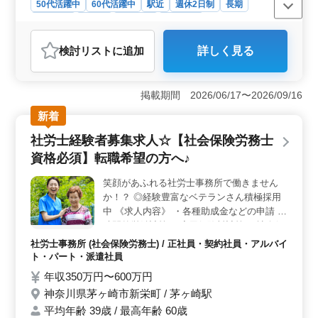
50代活躍中
60代活躍中
駅近
週休2日制
長期
女性歓迎
正社員
契約社員
派遣社員
アルバイト・パート
社労士事務所
検討リスト
に追加
詳しく見る
おすすめポイント
＜中高年の活躍＞ 社会保険労務士業務の募集です。経
験豊富な中高年の方々が活躍しており、あなたのスキル
掲載期間 2026/06/17〜2026/09/16
や経験を活かして新しいキャリアを築くチャンスです。
新着
現在は50代や60代のベテランスタッフが多数在籍してお
り、経験を積んだ方々が安定して働いています。 ＜
社労士経験者募集求人☆【社会保険労務士
働きやすさ＞ 完全週休2日制で土日祝が休み。駅から徒
資格必須】転職希望の方へ♪
歩4分というアクセスの良さも魅力です。また、残業も月
10時間程度と少なめで、ワークライフバランスを大切に
笑顔があふれる社労士事務所で働きません
する環境が整っています。さらに、社会保険完備や通勤
か！？ ◎経験豊富なベテランさん積極採用
手当の実費支給など、福利厚生も充実しています。
＜業務内容＞ 社会保険の手続業務や給与計算関連、雇
中 《求人内容》 ・各種助成金などの申請 ・
用管理、労務トラブル対応など、幅広い業務を担当しま
時間外労働計算 ・雇用保険料計算 ・社会保
す。また、人材育成相談や人材制度制定など、経験を活
険料計算 ・所得税計算 ・労働社会保険の適
社労士事務所 (社会保険労務士) / 正社員・契約社員・アルバイ
かしてより高度な業務にも携わることが可能です。
用、年度更新、算定基礎届 等 〜備考〜 ＊社
ト・パート・派遣社員
会保険完備 ＊交通費支給 社労士業務でお仕
年収350万円〜600万円
事探し中の方、ぜひお問い合わせください！
神奈川県茅ヶ崎市新栄町 / 茅ヶ崎駅
ご応募お待ちしております♪
平均年齢 39歳 / 最高年齢 60歳