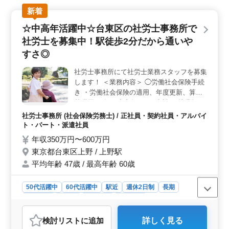
と仕事の充実感があります。週休2日制で、駅近の好立地
新着
で通勤もしやすい環境です。働く環境に安心感が広がっ
ています。 ＜業務内容の幅広さ＞ 労働社会保険手
☆中高年活躍中☆台東区の社労士事務所で
続きや給与計算など、多岐にわたる業務経験が積める環
社労士を募集中！駅徒歩2分だから通いや
境が整っています。労働者名簿から就業規則まで幅広い
業務に携わり、スキルアップが期待できます。ブランク
すさ◎
のある方も歓迎され、柔軟なサポートがあります。
＜安定感とキャリアアップ＞ 当事務所は、平均年齢47
社労士事務所にて社労士業務スタッフを募集
歳、男女比7:3の組織です。給与水準は年収350万円〜600
します！ ＜業務内容＞ ◯労働社会保険手続
万円程度です。経験者は優遇され、ステップアップのチ
き ・労働社会保険の適用、年度更新、算定
ャンスが広がっています。安心して働き、キャリアを築
基礎届 ・各種助成金などの申請 ・就業規
くための基盤が整っています。
則、36協定の作成・変更 ◯給与計算業務 ・
社労士事務所 (社会保険労務士) / 正社員・契約社員・アルバイ
時間外労働計算 ・社会保険料計算 ・所得税
ト・パート・派遣社員
計算 等 これまでの経験を活かして頂ける
年収350万円〜600万円
方、 ご応募お待ちしております◎
東京都台東区上野 / 上野駅
平均年齢 47歳 / 最高年齢 60歳
50代活躍中
60代活躍中
駅近
週休2日制
長期
女性歓迎
正社員
契約社員
派遣社員
アルバイト・パート
社労士事務所
検討リスト
に追加
詳しく見る
おすすめポイント