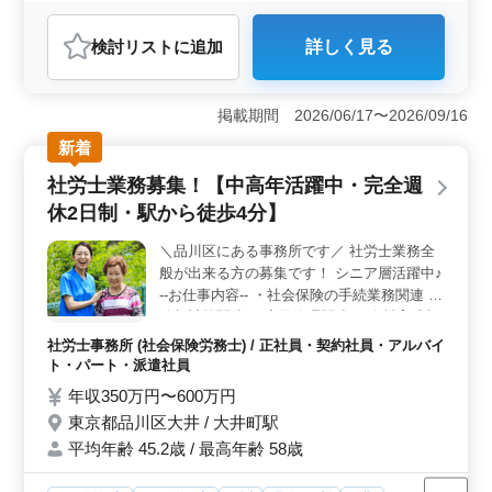
おすすめポイント
検討リスト
に追加
詳しく見る
＜働きやすさ＞ 完全週休2日制で、夏季、年末年始など
の長期休暇もありしっかり休めます。交通費実費支給で
通勤の負担も少ないです。 ＜業務内容＞ 社会保険
掲載期間 2026/06/17〜2026/09/16
労務士事務所での幅広い業務に携わり、経験を活かせま
す。 ベテランだからこその、丁寧な対応とノウハウ
新着
で、活躍してみませんか。 ＜給与・福利厚生＞ 年
社労士業務募集！【中高年活躍中・完全週
収300万円〜500万円で、通勤手当も実費支給。 社会保
険完備など、福利厚生面も充実しており、安心して働け
休2日制・駅から徒歩4分】
ます。
＼品川区にある事務所です／ 社労士業務全
般が出来る方の募集です！ シニア層活躍中♪
--お仕事内容-- ・社会保険の手続業務関連 ・
給与計算関連 ・雇用管理関連 ・人材育成相
談 ・人材制度制定 ・労務トラブル対応 ・就
社労士事務所 (社会保険労務士) / 正社員・契約社員・アルバイ
業規則作成 ・助成金業務 ＊社会保険完備 ＊
ト・パート・派遣社員
駅チカ ＊50代、60代歓迎 50代60代のベテラ
年収350万円〜600万円
ンスタッフ多数活躍中です！ 皆様のご応募
東京都品川区大井 / 大井町駅
お待ちしております！！！
平均年齢 45.2歳 / 最高年齢 58歳