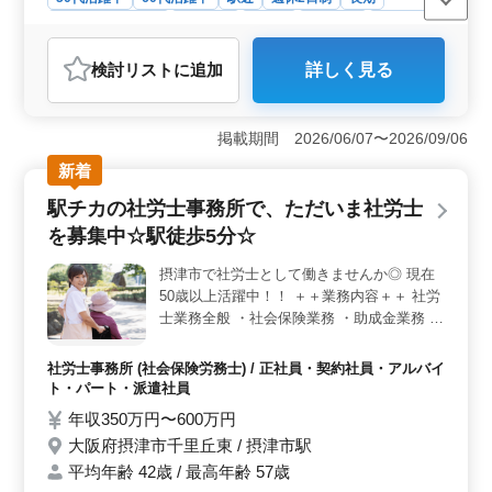
残業なし・少なめ
女性歓迎
正社員
契約社員
派遣社員
アルバイト・パート
社労士事務所
検討リスト
に追加
詳しく見る
おすすめポイント
＜働きやすさ＞ この求人は、完全週休2日制で、残業が
少なく、女性も歓迎される職場です。さらに、府中市内
掲載期間 2026/06/07〜2026/09/06
の駅から徒歩10分以内という好立地に位置しており、通
新着
勤のストレスも軽減されます。そのため、仕事とプライ
ベートのバランスを大切にしながら働くことができま
駅チカの社労士事務所で、ただいま社労士
す。 ＜キャリアアップ＞ この職場では、社労士業
を募集中☆駅徒歩5分☆
務全般に携わることができます。経験に応じて条件面を
柔軟に相談できるため、自身のキャリアプランに合わせ
摂津市で社労士として働きませんか◎ 現在
て働くことができます。また、ブランクがある方でも応
50歳以上活躍中！！ ＋＋業務内容＋＋ 社労
募可能なため、新たな挑戦を求める方にも最適な環境で
す。 ＜業界特化＞ この社労士事務所は、医療業界
士業務全般 ・社会保険業務 ・助成金業務 ・
に特化しています。助成金相談や給与計算など、専門性
就業規則作成、改訂 ・労務相談 ・給与計算
の高い業務に携わることで、自身のスキルを高めること
代行 など ＋＋特徴＋＋ ・駅からアクセス良
社労士事務所 (社会保険労務士) / 正社員・契約社員・アルバイ
ができます。さらに、業界に精通した専門家としての地
好＾＾（徒歩5分） ・社会保険完備☆☆ 信
ト・パート・派遣社員
位を築くことが可能です。
頼第一で業務に取り組んでいます！ 私達と
年収350万円〜600万円
一緒に働きませんか♪
大阪府摂津市千里丘東 / 摂津市駅
平均年齢 42歳 / 最高年齢 57歳