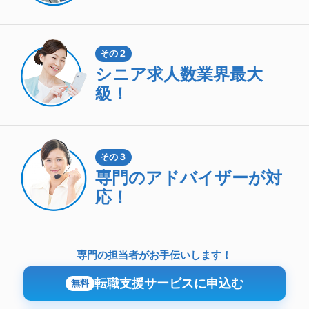
その２
シニア求人数
業界最大
級！
その３
専門のアドバイザーが対
応！
専門の担当者がお手伝いします！
転職支援サービスに申込む
無料