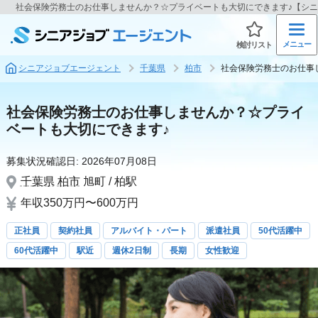
社会保険労務士のお仕事しませんか？☆プライベートも大切にできます♪【シ
メニュー
検討リスト
シニアジョブエージェント
千葉県
柏市
社会保険労務士のお仕事
社会保険労務士のお仕事しませんか？☆プライ
ベートも大切にできます♪
募集状況確認日:
2026年07月08日
千葉県
柏市
旭町 / 柏駅
年収350万円〜600万円
正社員
契約社員
アルバイト・パート
派遣社員
50代活躍中
60代活躍中
駅近
週休2日制
長期
女性歓迎