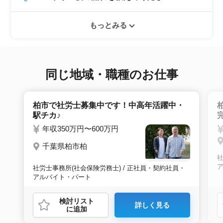
就職実績も多数ありますので年齢に気負いせず
エントリー後はお電話にてキャリアアドバイザ
ぜひ紹介依頼へ進んでください。
もっとみる
ーとヒアリングのお時間を頂きます。その後希
望条件沿った求人をご案内させて頂きます。面
接調整や入社時の条件交渉など最後まで入社の
サポートをいたします。
同じ地域・職種のお仕事
柏市で社労士募集中です！中高年活躍中・
駅チカ♪
年収350万円〜600万円
千葉県柏市柏
社
社労士事務所(社会保険労務士) / 正社員・契約社員・
アルバイト・パート
検討リスト
詳しく見る
に追加