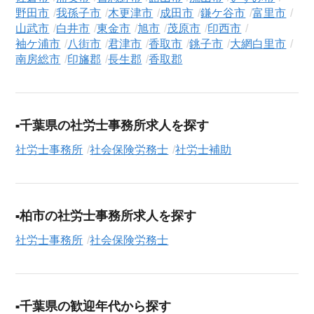
活動の全プロセスを無料でサポートいたします。
野田市
我孫子市
木更津市
成田市
鎌ケ谷市
富里市
山武市
白井市
東金市
旭市
茂原市
印西市
求人検索について
袖ケ浦市
八街市
君津市
香取市
銚子市
大網白里市
シニアジョブエージェントでは、豊富な求人情報の中から、あ
南房総市
印旛郡
長生郡
香取郡
なたの希望に合ったお仕事を簡単に見つけられます。雇用形態
（
正社員
、
契約社員
、
アルバイト・パート
）や、勤務地、年
収・時給・日給、さらに
週休2日制
、
駅近
、
寮・社宅あり
といっ
千葉県の社労士事務所求人を探す
たこだわり条件での絞り込み検索も可能です。
社労士事務所
社会保険労務士
社労士補助
この社会保険労務士の求人にご興味をお持ちの方はもちろん、
「まずは相談から始めたい」という方も、ぜひお気軽に
転職支
援サービス（無料）
にお申し込みください。
柏市の社労士事務所求人を探す
社労士事務所
社会保険労務士
千葉県の歓迎年代から探す