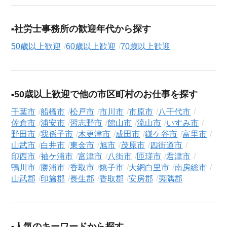
社労士事務所の歓迎年代から探す
50歳以上歓迎
60歳以上歓迎
70歳以上歓迎
50歳以上歓迎で他の市区町村のお仕事を探す
千葉市
船橋市
松戸市
市川市
市原市
八千代市
佐倉市
浦安市
習志野市
館山市
流山市
いすみ市
野田市
我孫子市
木更津市
成田市
鎌ケ谷市
富里市
山武市
白井市
東金市
旭市
茂原市
四街道市
印西市
袖ケ浦市
富津市
八街市
匝瑳市
君津市
鴨川市
勝浦市
香取市
銚子市
大網白里市
南房総市
山武郡
印旛郡
長生郡
香取郡
安房郡
夷隅郡
人気のキーワードから探す