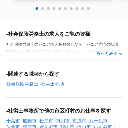
社会保険労務士の求人をご覧の皆様
社会保険労務士のシニア求人をお探しなら、シニア専門の転職
支援サービス「シニアジョブエージェント」にお任せくださ
もっとみる
い。50代・60代はもちろん、70代以上の方の転職支援実績も豊
富な私たちが、あなたの経験とスキルを活かせるお仕事探しを
徹底的にサポートします。この求人を含む
33,686
件（2026年8
関連する職種から探す
月7日現在）のシニア向け求人を保有しており、その多くが当サ
社会保険労務士
社労士補助
ービスだけの非公開求人です。
ご利用の流れ
気になる求人がございましたら、まずは「求人紹介を依頼す
社労士事務所で他の市区町村のお仕事を探す
る」ボタンからご登録ください。シニア専門のキャリアアドバ
イザーが、これまでのご経歴やご希望を丁寧にヒアリングし、
千葉市
船橋市
松戸市
市川市
市原市
八千代市
職務経歴書の作成から面接対策、企業との条件交渉まで、転職
佐倉市
浦安市
習志野市
館山市
流山市
いすみ市