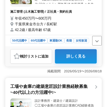
代,60代ベテラン層急募/条件面優遇 ＊条件満
たしていない方も他案件多数あり(勤務地：
施工管理 (土木施工管理) / 正社員・契約社員
関東エリア,宮崎県 等) 業務内容 ・土木施工
年収450万円〜600万円
管理業務(現場代理人/主任技術者) ・施工管
理、積算、各種書類作成、施工図チェック
千葉県東金市台方 / 長町駅
・施主様との打合せ、従業員の会議参加、近
42.2歳 / 最高年齢 67歳
隣住民対応 等 備考 ・資格手当あり ・交通
費：全額支給 ・作業着支給 ・直行直帰 ＊案
50代活躍中
60代活躍中
車通勤OK
長期
女性歓迎
件増加中企業で働いて見ませんか？ ＊有資
正社員
契約社員
施工管理
格者急募企業 お気軽にお問い合わせくださ
い ご応募お待ちしております♪♪
おすすめポイント
検討リスト
に追加
詳しく見る
＜キャリアアップ＞ こちらの職場では、年収は450万円
から600万円まで幅広く、安定した収入が期待できます。
1級土木施工管理技士を保有している方が、求められてお
掲載期間 2026/05/19〜2026/08/18
り、ベテラン層の方々も積極的に歓迎されていま
す。 ＜働きやすさ＞ 長町駅から通勤可能であり、
車通勤も許可されています。交通費は全額支給され、作
工場や倉庫の建築意匠設計業務経験募集
業着も会社から支給されます。また、直行直帰が可能な
ので、効率的に業務に取り組むことができます。さら
~40代以上の方活躍中!~
に、寮や社宅が用意されているので、遠方からの通勤や
単身赴任の方々にとっても利便性が高い環境です。
設計事務所・建築士 / 建築設計
＜業務内容＞ 主に橋梁案件に特化した土木施工管理業
◯工場や倉庫の意匠設計業務CAD経験者急