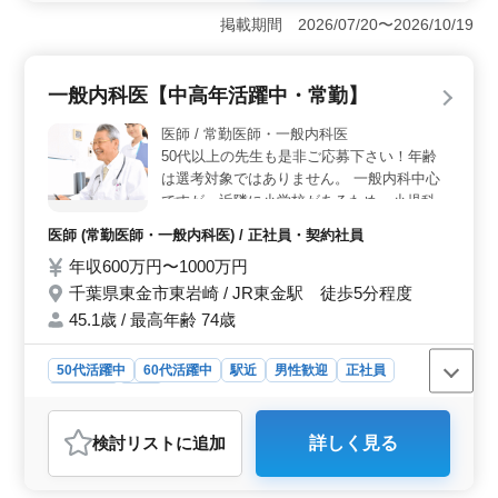
医師募集！週2〜3日から勤務可能で、残業月10時間程
掲載期間 2026/07/20〜2026/10/19
度。一般歯科業務が中心で、社会保険完備。車通勤もOK
で、自身のペースでお仕事できます。 ＜募集条件
＞ 歯科医師免許必須。歯科医師経験5年以上。学歴不
一般内科医【中高年活躍中・常勤】
問。給与は年収550万円〜800万円。週2〜5日の柔軟な就
業日数で働くことができ、月平均10時間の残業でワーク
医師 / 常勤医師・一般内科医
ライフバランスを重視しています。 ＜職場環境・会
50代以上の先生も是非ご応募下さい！年齢
社情報＞ 東金市の歯科医院。平均年齢56.3歳で、男性
は選考対象ではありません。 一般内科中心
7：女性3のアットホームな環境です。禁煙で受動喫煙対
ですが、近隣に小学校があるため、小児科の
策もバッチリ。地域に根ざし、患者様との信頼を大切に
診察もしていただける医師ですと助かりま
する職場です。
医師 (常勤医師・一般内科医) / 正社員・契約社員
す。 夜間当直：無し 経験者の方のご応募お
年収600万円〜1000万円
待ちしております。 培ってきたスキルをぜ
ひ当院で活かして働きましょう！
千葉県東金市東岩崎 / JR東金駅 徒歩5分程度
45.1歳 / 最高年齢 74歳
50代活躍中
60代活躍中
駅近
男性歓迎
正社員
契約社員
医師
おすすめポイント
検討リスト
に追加
詳しく見る
＜一般内科医募集＞ 千葉県東金市東岩崎にあるクリニ
ックで一般内科医を募集しています。50代以上の経験豊