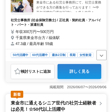
円で、通勤手当が支給されます。社会保険完備で、福利
東金市にある社労士事務所にて、社労士業務
厚生も充実しています。休日や就業時間など、働きやす
ができる方の募集を行っております！ 〜中
い環境が整えられています。
高年活躍中◯週休2日制〜 ＊求人内容＊ ・
社会保険の手続業務関連 ・給与計算関連 ・
社労士事務所 (社会保険労務士) / 正社員・契約社員・アルバイ
雇用管理関連 ・人材育成相談 ・人材制度制
ト・パート・派遣社員
定 ・労務トラブル対応 ・就業規則作成 ・助
年収300万円〜500万円
成金業務 50代以上のベテラン層の採用活
千葉県東金市台方 / 福俵駅
動、積極的に行っております☆ 様々なご相
談をお受けします。 まずお気軽にお問い合
47.3歳 / 最高年齢 59歳
わせください♪
50代活躍中
60代活躍中
週休2日制
長期
女性歓迎
正社員
契約社員
派遣社員
アルバイト・パート
社労士事務所
検討リスト
に追加
詳しく見る
おすすめポイント
＜中高年の活躍の場＞ 東金市の社労士事務所では、社
労士業務を行う方を募集しています。完全週休2日制で、
掲載期間 2026/06/07〜2026/09/06
中高年層の方々が活躍できる環境です。経験豊富な方は
新着
もちろん、新しいチャレンジをお考えの方も大歓迎で
す。 ＜業務内容＞ 社会保険手続きや給与計算、雇
東金市に通えるシニア世代の社労士経験者
用管理、人材育成相談など、多岐にわたる業務をお任せ
は必見！☆50代以上活躍中
します。ベテランの方からの経験を活かしながら、新し