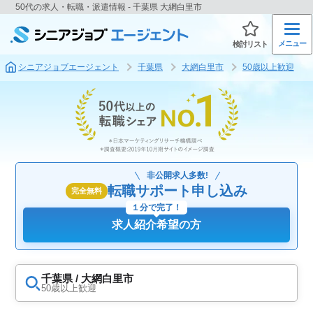
50代の求人・転職・派遣情報 - 千葉県 大網白里市
メニュー
検討リスト
シニアジョブエージェント
千葉県
大網白里市
50歳以上歓迎
非公開求人多数!
転職サポート申し込み
完全無料
１分で完了！
求人紹介希望の方
千葉県 / 大網白里市
50歳以上歓迎