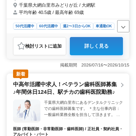
清潔な環境で診療をうけてもらえるよう、心
千葉県大網白里市みどりが丘 / 大網駅
がけております！ 皆様からのご応募、お待
平均年齢 40.5歳 / 最高年齢 69歳
ちしております♪
50代活躍中
60代活躍中
週2〜3日からOK
車通勤OK
週休2日制
長期
残業なし・少なめ
女性歓迎
正社員
契約社員
アルバイト・パート
医師
検討リスト
に追加
詳しく見る
おすすめポイント
＜経験豊富な歯科医師急募＞ 大網白里市の歯科医院で
50代以上のベテラン歯科医師を募集中。口腔外科や小児
掲載期間 2026/07/16〜2026/10/15
歯科など幅広い診療領域。歯科用CTやAED完備の施設
新着
で、患者に最高のケアを提供。車通勤可で、交通費全額
支給。無料駐車場完備で利便性も抜群。 ＜診療内容
中高年活躍中求人！ベテラン歯科医師募集
充実＞ 一般歯科から審美歯科まで、患者の多様なニー
♪年間休日124日、駅チカの歯科医院勤務♪
ズに対応。キッズルームも設け、安全で快適な環境を提
供しています。経験5年以上の歯科医師の方、是非ご応募
千葉県大網白里市にあるデンタルクリニック
ください。 ＜高待遇・充実の勤務条件＞ 年収600万
での歯科医師募集です。 ＊主な仕事内容：
円〜1000万円、週2〜5日の柔軟な働き方。月平均10時間
の時間外勤務で、休憩時間も120分確保。福利厚生も充実
一般歯科業務全般を担当して頂きます。 週5
で、木・日はしっかりお休み。院内カレンダーでスケジ
日、1日8時間勤務可能な方歓迎致します。
ュールも調整可能。
JR外房線『大網駅』から徒歩10分！ 保険診
医師 (常勤医師・非常勤医師・歯科医師) / 正社員・契約社員・
療中心 ◎歯や歯周病の治療 ◎予防歯科 ◎口
アルバイト・パート