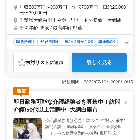
腔ケアや審美歯科 ◎歯列矯正 ◎歯科検診 ◎
年収500万円〜800万円 年収700万円 日給20,000
審美歯科 ＊訪問診療なし(一部ある場合もご
円〜30,000円
ざいます) ＊勤務日相談可能 ＊50代、60代
千葉県大網白里市みやこ野 / ＪＲ外房線 大網駅
歓迎 ＊女医歓迎 ＊自費診療経験者、インプ
平均年齢 46歳 / 最高年齢 61歳
ラント経験者も歓迎 ＊交通費全額支給 ＊社
会保険完備 等
50代活躍中
60代活躍中
週2〜3日からOK
車通勤OK
週休2日制
長期
残業なし・少なめ
女性歓迎
正社員
契約社員
アルバイト・パート
医師
検討リスト
に追加
詳しく見る
おすすめポイント
＜ベテラン歯科医師募集！＞ 当デンタルクリニックで
は、中高年の経験豊富な歯科医師を募集しています。一
掲載期間 2026/07/16〜2026/10/15
般歯科業務全般に携わり、保険診療中心に歯や歯周病の
新着
治療、予防歯科、口腔ケア、審美歯科、歯列矯正、歯科
検診などを担当いただきます。週5日、1日8時間の勤務が
即日勤務可能な介護経験者を募集中！訪問
可能な方を歓迎しています。 ＜柔軟な働き方＞ 週
介護/50代以上活躍中 -大網白里市-
2〜5日の相談可能な勤務日や、働きやすい環境が整って
います。休日は主に日曜日や祝祭日、GW休暇、夏季休
◎介護経験者は必見！◎ シニア世代活躍中/
暇、年末年始などがあり、柔軟な働き方が可能で
訪問介護 ：業務内容： 服薬介助 食事介助
す。 ＜待遇充実＞ 経験者歓迎で、50代や60代の方
も歓迎しています。女性医師や自費診療経験者、インプ
トイレへの移動や動作の介助 書類作成、書
ラント経験者も大歓迎。交通費全額支給、社会保険完備
類整理 おむつ交換 入浴介助 着替えの介助