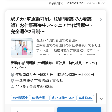
富な方も歓迎し、年齢は選考対象外です。 ＜好条件
掲載期間 2026/07/24〜2026/10/23
の勤務環境＞ 年収600万円〜1000万円で、夜間当直は
ありません。夏期休暇や年末年始休暇があり、働きやす
い環境が整っています。 ＜医療機関の情報＞ クリ
駅チカ♪車通勤可能♪《訪問看護での看護
ニックでは一般内科・腎臓内科・循環器内科・内分泌代
謝科を提供しています。外来数は1日40人で、病床数は19
師》お仕事募集中♪〜シニア世代活躍中・
床です。
完全週休2日制〜
看護師 / 訪問看護での看護師
訪問看護での看護師のお仕事募集しておりま
す♪ 〜週5日勤務可能な方歓迎致します！〜
仕事内容・ →バイタルチェック、医療機器
の管理・指導、認知症と精神疾患のケア等の
看護師 (訪問看護での看護師) / 正社員・契約社員・アルバイ
看護業務 ポイント・ →車通勤可能、駅から
ト・パート
徒歩9分程、完全週休2日制、残業少なめ、
年収350万円〜500万円 時給1,400円〜2,000円
50代60代歓迎 勤務時間帯相談可能！シニア
千葉県東金市東岩崎 / 東金駅
女性活躍中の職場！ 是非今までの経験を活
かして頂ける方のご応募お待ちしております
44.8歳 / 最高年齢 68歳
♪
50代活躍中
60代活躍中
週2〜3日からOK
車通勤OK
駅近
週休2日制
長期
残業なし・少なめ
女性歓迎
正社員
契約社員
アルバイト・パート
看護師