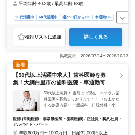
平均年齢 40.2歳 / 最高年齢 68歳
す！ また、できるだけ削らない治療を行っ
ております。 皆様からのご応募、お待ちし
ております！
50代活躍中
60代活躍中
週2〜3日からOK
車通勤OK
週休2日制
長期
残業なし・少なめ
女性歓迎
正社員
契約社員
アルバイト・パート
医師
検討リスト
に追加
詳しく見る
おすすめポイント
＜高待遇・説明重視＞ 年収600万円〜1000万円、年間
休日120日。患者への丁寧な説明が評価され、治療内容に
掲載期間 2026/07/14〜2026/10/13
納得感のある環境。50代以上歓迎でベテラン医師の経験
新着
が存分に発揮できます。 ＜多岐にわたる診療科目
＞ 一般歯科から審美歯科、矯正歯科までカバーしてお
【50代以上活躍中求人】歯科医師を募
ります。ベテラン医師による高度な技術を活かし、多様
集！大網白里市の歯科医院・車通勤可
な治療が可能です。スキル向上と充実感ある医療提供が
期待できます。 ＜柔軟な働き方・車通勤可＞ 週2〜
50代以上急募！ 当院では現在、ベテラン歯
5日、勤務日数が相談可能となっています。大網駅からの
科医師を募集しております＾＾ 〈おまかせ
車通勤もOKです。働きやすい条件でベテラン医師のライ
フスタイルに合わせた働き方が実現可能です。
する診療内容〉 一般歯科・口腔外科・小児
歯科・審美歯科・予防歯科 〈設備〉 歯科用
CT キッズルーム AED バリアフリー 〈特
医師 (常勤医師・非常勤医師・歯科医師) / 正社員・契約社員・
徴〉 ・50代以上歓迎 ・車通勤可 ・交通費全
アルバイト・パート
額支給 ・無料駐車場完備 患者さんに安全で
年収600万円〜1000万円 日給32,000円以上