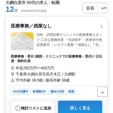
大網白里市 50代の求人・転職
12
件
2026年08月07日更新
医療事務／残業なし
内科、訪問診療クリニックの医療事務スタッ
フ ◯主な業務内容 ・往診助手 ・患者受付相
談業務等 ・レセプト業務 ＊残業なし ＊完全
週休2日制 ＊賞与あり ＊交通費実費支給
（上限無し） 年齢関係なく、能力とスキル
医療事務・受付 (病院・クリニックでの医療事務・受付) / 正社
のある方を募集します♫ ベテラン医療事務
員・契約社員
で経験豊富な方、ぜひご応募ください。
年収250万円〜400万円
千葉県大網白里市四天木乙 / 大網駅
平均年齢 38.9歳 / 最高年齢 58歳
50代活躍中
車通勤OK
週休2日制
長期
残業なし・少なめ
女性歓迎
正社員
契約社員
医療事務・受付
検討リスト
に追加
詳しく見る
おすすめポイント