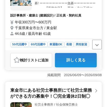
務を担当します。具体的な業務内容としては、施工管理
募! ーーーーーーーーー急募ーーーーーーー
や積算、各種書類の作成や施工図のチェックなど、幅広
ーーー 【業務内容】 ・案件：主に工場や倉
い業務に携わります。求められる経験としては、土木施
庫 等 ・意匠設計様との打ち合わせ〜現地調
設計事務所・建築士 (建築設計) / 正社員・契約社員
工管理の経験が5年以上あることが条件とされています。
査 ・意匠設計業務（基本設計と実施設計）
年収300万円〜600万円
・見積もりや積算業務 ・各種書類作成、確
認申請 ・設計監理 【備考】 ・社会保険完備
千葉県東金市台方 / 東金駅
・車通勤可能（無料駐車場完備） ★1級建築
44.6歳 / 最高年齢 61歳
士の方条件面優遇致します。 ★まずは、お
気軽にお問い合わせください!
50代活躍中
60代活躍中
車通勤OK
長期
男性歓迎
正社員
契約社員
設計事務所・建築士
おすすめポイント
検討リスト
に追加
詳しく見る
＜働く環境＞ 千葉県東金市に拠点を置く建築設計事務
所で、工場や倉庫の建築意匠設計業務の経験者を募集し
ています。40代以上の方々が活躍しており、長期的なキ
掲載期間 2026/06/09〜2026/09/08
ャリアを築ける環境が整っています。車通勤が可能で、
無料の駐車場も完備されています。 ＜業務内容＞
工場や倉庫などの建築意匠設計業務を担当します。現場
東金市にある社労士事務所にて社労士業務
調査から基本設計、実施設計、見積もり、積算、確認申
請、設計監理まで幅広い業務を行います。CAD経験が求
ができる方の募集中！◯完全週休2日制◯
められますが、1級建築士の方は条件面で優遇されま
す。 ＜給与・福利厚生＞ 年収は300万円から600万
社労士事務所 / 社会保険労務士