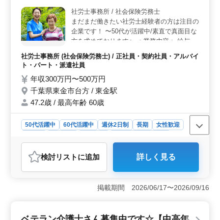
い環境でスキルを磨くことができます。幅広い業務に挑
社労士事務所 / 社会保険労務士
戦してみませんか？ ＜積極的な採用活動＞ 50代以
まだまだ働きたい社労士経験者の方は注目の
上の方も歓迎しており、ベテラン層の採用に力を入れて
います。社労士事務所での経験がある方はもちろん、新
企業です！ 〜50代が活躍中/素直で真面目な
しい環境でのスタートをお考えの方もお気軽にご応募く
方を求めております〜 ：業務内容： 給与計
ださい。未経験の方も丁寧にサポートいたします。
算関連 年金相談業務 人材育成相談 人材制度
社労士事務所 (社会保険労務士) / 正社員・契約社員・アルバイ
制定 社会保険の手続業務関連 労働社会保険
ト・パート・派遣社員
手続業務 労務トラブル対応 雇用管理関連 就
年収300万円〜500万円
業規則作成 助成金業務 等 ：備考： 社会保
千葉県東金市台方 / 東金駅
険完備 週休2日制 GW休暇、有給休暇あり
働きやすい環境作りを心掛けております＾＾
47.2歳 / 最高年齢 60歳
困ったことがあればすぐにサポート致します
ので 安心してご応募下さい！ ぜひ一緒に働
50代活躍中
60代活躍中
週休2日制
長期
女性歓迎
きましょう＾＾ お待ちしております♫
正社員
契約社員
派遣社員
アルバイト・パート
社労士事務所
検討リスト
に追加
詳しく見る
おすすめポイント
＜経験者歓迎＞ 社労士経験6ヶ月以上必須です。給与計
算や助成金業務など、幅広い業務に携われる貴重な機会
掲載期間 2026/06/17〜2026/09/16
です。安定した職場環境でスキルを磨きながら、専門知
識を深めることができます。 ＜シニア世代向け＞
50代以上の経験者が活躍中です。東金市への通勤が可能
ベテラン介護士さん募集中です☆【中高年