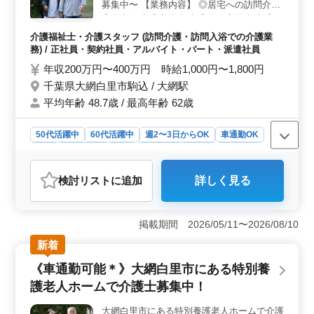
ポイント＞ 交通費の実費支給や車通勤可能でアクセス
募集中〜 【業務内容】 ◎居宅への訪問介護
が良好です。週休2日制で土日も休みなのでメリハリをつ
◎食事介助 ◎入浴介助 ◎体位変換介助 ◎服
けた働き方ができます。経験者を歓迎する環境で安定し
薬介助 ◎書類作成、書類整理 ◎トイレへの
介護福祉士・介護スタッフ (訪問介護・訪問入浴での介護業
た職場環境を提供します。長期的に働きたい方に最適な
移動や動作の介助 【備考】 ◎社会保険完
務) / 正社員・契約社員・アルバイト・パート・派遣社員
環境です。
備 ◎シフト制(週3日以上相談可能) ◎マイカ
年収200万円〜400万円 時給1,000円〜1,800円
ー通勤可能（駐車場あり） ◎大網駅からア
千葉県大網白里市駒込 / 大網駅
クセス良好☆ 皆様のご応募お待ちしており
平均年齢 48.7歳 / 最高年齢 62歳
ます！ まずはお気軽にお問い合わせくださ
い♪
50代活躍中
60代活躍中
週2〜3日からOK
車通勤OK
駅近
週休2日制
長期
女性歓迎
正社員
契約社員
派遣社員
アルバイト・パート
介護福祉士・介護スタッフ
検討リスト
に追加
詳しく見る
おすすめポイント
＜魅力的な求人のポイント＞ 千葉県大網白里市のヘル
パーステーションで介護士の方を募集しています。大網
掲載期間 2026/05/11〜2026/08/10
駅からすぐの場所に位置し、訪問介護業務を通じて地域
新着
の方々の生活をサポートしています。経験を活かし、新
たなキャリアを築きたい方のご応募をお待ちしていま
《車通勤可能＊》大網白里市にある特別養
す。 ＜業務内容＞ 訪問介護の業務には居宅への訪
護老人ホームで介護士募集中！
問介護、食事や入浴の介助、体位変換や服薬の支援、書
類作成や整理などが含まれます。経験や資格を活かして
大網白里市にある特別養護老人ホームで介護
利用者の方々の生活支援を行いましょう。 ＜ポイン