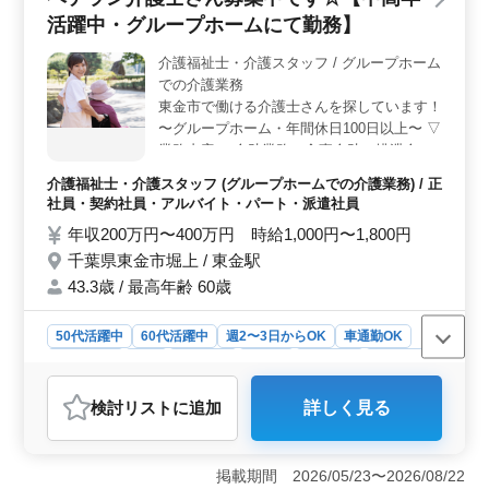
な方、長期にわたって安定した勤務を望む方に最適な環
活躍中・グループホームにて勤務】
境です。経験豊富なシニア世代の方々が、真摯な姿勢で
活躍しています。 ＜働きやすさ抜群＞ 週休2日制で
介護福祉士・介護スタッフ / グループホーム
GWや有給休暇も充実しています。サポート体制も整備さ
での介護業務
れており、困ったときはすぐに助けあう環境です。仕事
と生活のバランスを重視する方にとって理想的な職場環
東金市で働ける介護士さんを探しています！
境です。
〜グループホーム・年間休日100日以上〜 ▽
業務内容 ・介助業務（食事介助、排泄介助
など） ・レクリエーション ・リハビリテー
介護福祉士・介護スタッフ (グループホームでの介護業務) / 正
ションサポート ・書類作成、書類整理 ・サ
社員・契約社員・アルバイト・パート・派遣社員
ービス利用者の家族との相談、助言 など ▽
年収200万円〜400万円 時給1,000円〜1,800円
備考 ・社会保険完備 ・交通費支給 ・長期勤
千葉県東金市堀上 / 東金駅
務可能 ・車通勤可能 経験重視の採用を行っ
ています！ まずはお気軽にお問い合わせく
43.3歳 / 最高年齢 60歳
ださい！
50代活躍中
60代活躍中
週2〜3日からOK
車通勤OK
週休2日制
長期
女性歓迎
正社員
契約社員
派遣社員
アルバイト・パート
介護福祉士・介護スタッフ
検討リスト
に追加
詳しく見る
おすすめポイント
＜安定した収入＞ 年収200万円から400万円、時給
1,000円から1,800円という幅広い給与設定で、経験やス
掲載期間 2026/05/23〜2026/08/22
キルによって昇給のチャンスがあります。これにより生