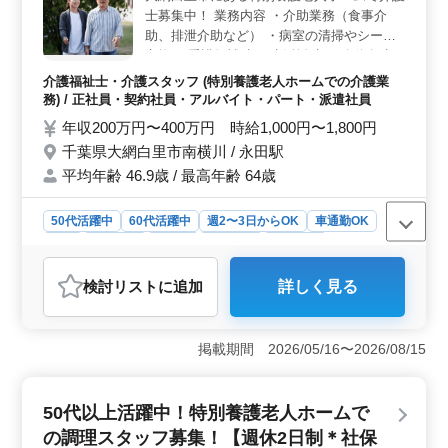
士募集中！ 業務内容 ・介助業務（食事介
ト＞ この求人では社会保険が完備されているほか、シ
フト制で週3日以上の勤務相談が可能です。またマイカー
助、排泄介助など） ・病室の清掃やシーツ
通勤も可能で駐車場も完備されています。アクセスの良
交換 ・看護師補助 ・生活援助 ・移動介助
い場所で安心して働ける環境が整っています。
・入居者の健康管理 ・身体機能の維持・回
介護福祉士・介護スタッフ (特別養護老人ホームでの介護業
復サポート ・介護記録作成 ・申し送り ◯備
務) / 正社員・契約社員・アルバイト・パート・派遣社員
考 ＊シフト制(週3日以上相談可能) ＊資格手
年収200万円〜400万円 時給1,000円〜1,800円
当あり ＊制服支給 ＊交通費実費支給 ＊日勤
千葉県大網白里市南横川 / 永田駅
のみ応相談 60代活躍中！ ご応募お待ちして
平均年齢 46.9歳 / 最高年齢 64歳
おります♪
50代活躍中
60代活躍中
週2〜3日からOK
車通勤OK
長期
女性歓迎
正社員
契約社員
派遣社員
アルバイト・パート
介護福祉士・介護スタッフ
検討リスト
に追加
詳しく見る
おすすめポイント
＜柔軟な勤務形態＞ この求人ではシフト制で週3日以上
の勤務が可能です。そのため家庭や他のスケジュールと
掲載期間 2026/05/16〜2026/08/15
両立させながら安定した収入を得ることができます。ま
た日勤のみの相談もできるため夜勤が苦手な方や日中の
自由な時間を活用したい方にも最適です。 ＜車通勤
50代以上活躍中！特別養護老人ホームで
OK＞ 無料駐車場が完備されており、車通勤が可能で
の調理スタッフ募集！【週休2日制＊社保
す。公共交通機関の利用が難しい方や遠方から通勤する