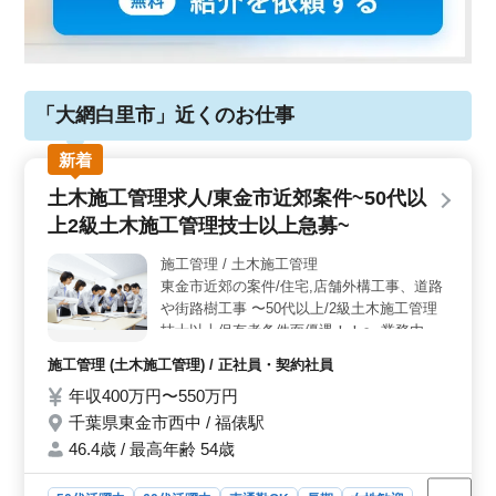
「大網白里市」近くのお仕事
新着
土木施工管理求人/東金市近郊案件~50代以
上2級土木施工管理技士以上急募~
施工管理 / 土木施工管理
東金市近郊の案件/住宅,店舗外構工事、道路
や街路樹工事 〜50代以上/2級土木施工管理
技士以上保有者条件面優遇！！〜 業務内容
・案件：住宅,店舗での外構工事、道路や街
施工管理 (土木施工管理) / 正社員・契約社員
路樹 等 ・施工管理、書類作成、施工図作成
年収400万円〜550万円
または修正 ＊CADが使えなくても歓迎 備考
・車通勤可能 ・作業着支給 (登録時に服のサ
千葉県東金市西中 / 福俵駅
イズをいただければスムーズに入社できま
46.4歳 / 最高年齢 54歳
す) ・交通費：全額支給 ・休日：隔週休2日
制 ＊50代以上の土木施工管理業務経験20年