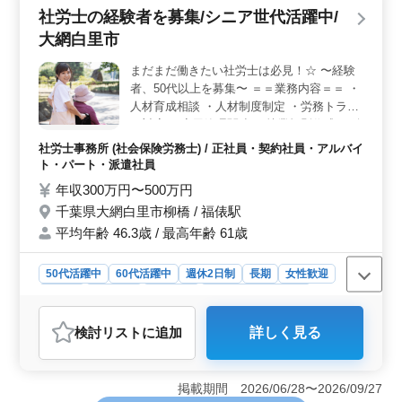
社労士の経験者を募集/シニア世代活躍中/
大網白里市
まだまだ働きたい社労士は必見！☆ 〜経験
者、50代以上を募集〜 ＝＝業務内容＝＝ ・
人材育成相談 ・人材制度制定 ・労務トラブ
ル対応 ・雇用管理関連 ・就業規則作成 ・給
与計算関連 ・社会保険の手続業務関連 ・労
社労士事務所 (社会保険労務士) / 正社員・契約社員・アルバイ
働社会保険手続業務 ・助成金業務 ・年金相
ト・パート・派遣社員
談業務 等 ＝＝備考＝＝ ・即日勤務可能な方
年収300万円〜500万円
優遇◎ ・GW休暇、有給休暇あり ・社会保
千葉県大網白里市柳橋 / 福俵駅
険完備 ・週休2日制（土、日） ・交通費→
平均年齢 46.3歳 / 最高年齢 61歳
全額支給 お気軽にご応募下さい！！
50代活躍中
60代活躍中
週休2日制
長期
女性歓迎
正社員
契約社員
派遣社員
アルバイト・パート
社労士事務所
検討リスト
に追加
詳しく見る
おすすめポイント
＜即戦力の活躍場＞ 大網白里市での社労士経験者の募
集は、即日勤務可能な方を優遇し、即戦力としての活躍
掲載期間 2026/06/28〜2026/09/27
を期待しています。人材育成や給与計算、労務トラブル