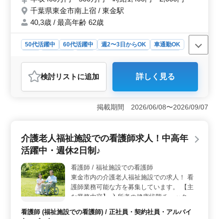
業も少なめの施設です！ 是非ご応募くださ
千葉県東金市南上宿 / 東金駅
い！
40,3歳 / 最高年齢 62歳
50代活躍中
60代活躍中
週2〜3日からOK
車通勤OK
駅近
週休2日制
長期
残業なし・少なめ
女性歓迎
正社員
契約社員
アルバイト・パート
看護師
検討リスト
に追加
詳しく見る
おすすめポイント
＜需要＞ 千葉県東金市南上宿に位置する介護老人福祉
施設では、看護師業務の求人が募集されています。入所
掲載期間 2026/06/08〜2026/09/07
者の健康状態のチェックや日常生活の衛生管理、体調異
変時の応急対応など、高齢者の健康管理に関わる責任あ
る業務を担当します。特に中高年の方々の経験や知識が
介護老人福祉施設での看護師求人！中高年
活かせる環境であり、積極的に募集されています。
活躍中・週休2日制♪
＜特徴＞ 車通勤が可能な立地条件であり、週2〜3日か
らの勤務も受け入れ可能です。ブランクのある方や中高
看護師 / 福祉施設での看護師
年の方々も歓迎されており、オンコール可能な方も積極
東金市内の介護老人福祉施設での求人！ 看
的に募集されています。また、残業が少ないため、ワー
クライフバランスを重視した働き方が実現できま
護師業務可能な方を募集しています。 【主
す。 ＜福利厚生＞ 雇用・労災・健康・厚生などの
な業務内容】 入所者の健康状態チェック 日
福利厚生が整備されており、従業員の安心・安定した働
常生活の衛星管理 体調異変時の応急対応 ＊
看護師 (福祉施設での看護師) / 正社員・契約社員・アルバイ
き方がサポートされています。年間休日123日や有給休暇
無料駐車場有り ＊中高年歓迎 ＊ブランクの