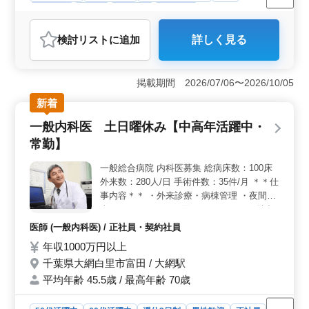
女性歓迎
正社員
契約社員
派遣社員
アルバイト・パート
介護福祉士・介護スタッフ
検討リスト
に追加
詳しく見る
おすすめポイント
＜経験豊富な介護士募集＞ 千葉県大網白里市のデイサ
ービスでは50代以上の経験豊富な介護士を積極的に募集
掲載期間 2026/07/06〜2026/10/05
しています。週2〜3日からの勤務も可能で年収200万円か
新着
ら400万円、時給1,000円から1,800円という魅力的な待遇
があります。 ＜やりがいのある業務内容＞ 利用者
一般内科医 土日曜休み【中高年活躍中・
の食事介助や排泄介助、レクリエーションの企画・実施
常勤】
など幅広い介護業務を担当します。またリハビリテーシ
ョンサポートや家族とのコミュニケーションも重要な役
一般総合病院 内科医募集 総病床数：100床
割となります。経験を活かして利用者の笑顔と安心を支
外来数：280人/日 手術件数：35件/月 ＊＊仕
えるお仕事です。 ＜働きやすい環境＞ 週2〜3日か
らの柔軟な勤務体制でライフスタイルに合わせて働くこ
事内容＊＊ ・外来診療・病棟管理 ・夜間当
とができます。即日勤務可能な方は優遇されます。アッ
直：あり（1ヶ月に2回程） ＊＊ココが魅力
トホームな雰囲気の職場で最後の職場として充実した介
＊＊ ・土日祝休み ・職場環境がいい ・住宅
医師 (一般内科医) / 正社員・契約社員
護スタッフ生活を送りませんか。
費補助有り
年収1000万円以上
千葉県大網白里市富田 / 大網駅
平均年齢 45.5歳 / 最高年齢 70歳