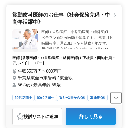
活の安定を図ることができます。 ＜働きやすい環境
＞ 週2〜3日からの勤務も可能であり、車通勤も認めら
常勤歯科医師のお仕事《社会保険完備・中
れています。また週休2日制や年間休日100日以上といっ
高年活躍中》
た充実した休暇制度が整っており、長期間の勤務も歓迎
されています。 ＜経験を活かせる業務＞ 介助業
医師 / 常勤医師・非常勤医師・歯科医師
務、レクリエーション、リハビリテーションサポート、
ベテラン歯科医医師の募集です。 残業月10
書類整理など幅広い業務に携わることができます。これ
により介護の経験を活かしながら自身のスキルをさらに
時間程度。週2,3日〜から勤務可能です。 一
磨くことができます。
般歯科業務全般が中心ですので自身のない方
もお気軽にご応募くださいませ。 〜業務内
医師 (常勤医師・非常勤医師・歯科医師) / 正社員・契約社員・
容〜(保険診療中心) ・虫歯、歯周病検診、唾
アルバイト・パート
液検査 ・セルフケア、ブラッシング指導 ・
年収550万円〜800万円
プラーク、バイオフィルム除去 ・トゥー
千葉県東金市東岩崎 / 東金駅
スクリーニング、フッ素塗布 etc ・訪問診療
基本無し ・希望勤務日相談受付 ・50代、60
56.3歳 / 最高年齢 59歳
代活躍中、シニア世代歓迎
50代活躍中
60代活躍中
週2〜3日からOK
車通勤OK
週休2日制
長期
残業なし・少なめ
女性歓迎
正社員
契約社員
アルバイト・パート
医師
検討リスト
に追加
詳しく見る
おすすめポイント
＜魅力的な求人ポイント＞ 中高年歓迎のベテラン歯科