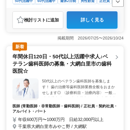
50代活躍中
60代活躍中
週休2日制
男性歓迎
正社員
契約社員
医師
おすすめポイント
検討リスト
に追加
詳しく見る
＜職場環境＞ この求人は、一般総合病院内の一般内科
医の募集です。土日祝日休みで、住宅費補助があるなど
福利厚生も整い、働きやすい環境が整っています。
掲載期間 2026/07/25〜2026/10/24
＜勤務条件＞ 夜間当直は月に2回程度です。医師として
の専門スキルを活かしながらも、比較的ワークライフバ
新着
ランスの取れた生活が可能です。 ＜シニア世代活躍
年間休日120日・50代以上活躍中求人♪ベ
中＞ この病院では、50代60代の医師も活躍中であり、
様々な世代の医師が協力しながら働いています。経験豊
テラン歯科医師の募集・大網白里市の歯科
富な先輩医師から学べる機会も多く、患者さんへの質の
医院☆
高い医療を提供することができます。
50代以上のベテラン歯科医師を募集しま
す！ 歯の治療等歯科医師業務全般をおまか
せします◎ 〈診療科目・治療内容〉 一般歯
科 小児歯科 むし歯 歯周病 矯正歯科 予防歯
科 審美歯科 歯科口腔外科 インプラント
医師 (常勤医師・非常勤医師・歯科医師) / 正社員・契約社員・
〈ポイント〉 ・年間休日120日 ・勤務日相
アルバイト・パート
談可能（週2〜OK♪） ・50代、60代歓迎 ・
年収600万円〜1000万円 日給32,000円以上
交通費全額支給 ・社会保険完備 ・車通勤可
千葉県大網白里市みやこ野 / 大網駅
◎ 当院は丁寧で十分な説明を徹底していま