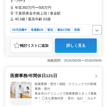
ト・パート
の取得が推奨されており、働きやすい環境が整っていま
ある方も歓迎 ＊オンコール可能な方歓迎 残
す。
年収350万円〜500万円
業も少なめの施設です！ 是非ご応募くださ
千葉県東金市南上宿 / 東金駅
い！
40,3歳 / 最高年齢 62歳
50代活躍中
車通勤OK
駅近
週休2日制
長期
残業なし・少なめ
女性歓迎
正社員
契約社員
アルバイト・パート
看護師
検討リスト
に追加
詳しく見る
おすすめポイント
＜中高年の活躍を支援＞ 介護老人福祉施設での看護師
求人では、中高年の方々の活躍を特に歓迎しています。
掲載期間 2026/06/06〜2026/09/05
経験豊富な看護師の方々が、入所者の健康管理や日常生
活の支援を行うことで、安心して施設生活を送れる環境
を提供します。また、ブランクのある方やオンコール可
医療事務/年間休日121日
能な方も歓迎しています。 ＜働きやすい環境＞ 週
休2日制を採用しており、残業も少なめです。車通勤が可
医療事務・受付 / 病院・クリニックでの医療
能で、無料駐車場が用意されています。従業員の健康を
事務・受付
大切にする福利厚生制度も整っており、働きやすい環境
東金市のクリニックで医療事務スタッフ募集
が整っています。 ＜経験者のサポート＞ 看護師実
中！ ◯主な業務内容 ・受付、会計 ・カルテ
務経験が5年以上ある方を求めています。経験豊富な方々
作成、電子カルテ入力 ・レセプト業務 ・診
がチームに加わることで、施設の医療サービスの質の向