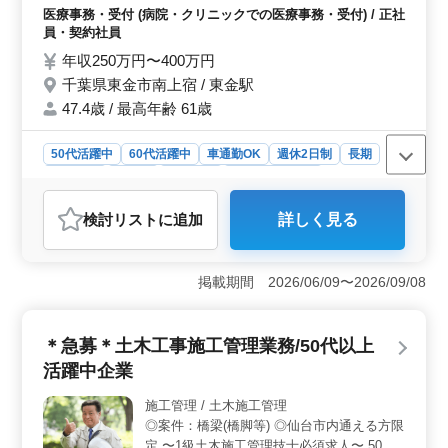
療補助業務 シニア世代のベテランスタッフ
上に貢献できることを期待しています。
医療事務・受付 (病院・クリニックでの医療事務・受付) / 正社
も活躍中です。 アットホームで働きやすい
員・契約社員
職場です。 ＊賞与あり ＊昇給制度あり ＊車
年収250万円〜400万円
通勤OK ＊50歳以上活躍中 ＊60歳以上活躍
千葉県東金市南上宿 / 東金駅
中
47.4歳 / 最高年齢 61歳
50代活躍中
60代活躍中
車通勤OK
週休2日制
長期
女性歓迎
正社員
契約社員
医療事務・受付
おすすめポイント
検討リスト
に追加
詳しく見る
＜安定した収入と安心の福利厚生＞ 賞与が年2回、3ヶ月
分支給され、年収も安定しています。加えて、社会保険
完備で福利厚生も充実しており、長期的な働き方が可能
掲載期間 2026/06/09〜2026/09/08
です。 ＜シニア世代も活躍できる職場環境＞ 中高年
のベテランスタッフが活躍中で、年齢に関わらず働ける
職場です。シニア層にも働きやすいアットホームな環境
＊急募＊土木工事施工管理業務/50代以上
が整っています。 ＜通勤しやすさと休日制度＞ 車通
勤OKで、通勤が便利。さらに、年間休日121日で、週休2
活躍中企業
日制も確保されており、プライベートと仕事のバランス
が取りやすいです。
施工管理 / 土木施工管理
◎案件：橋梁(橋脚等) ◎仙台市内通える方限
定 〜1級土木施工管理技士必須求人〜 50