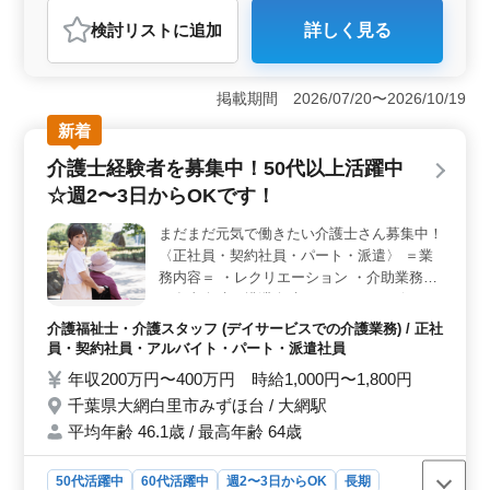
アルバイト・パート
介護福祉士・介護スタッフ
検討リスト
に追加
詳しく見る
おすすめポイント
＜働きやすさ＞ 週2〜3日からの勤務や長期雇用、車通
勤可といった柔軟な雇用条件が整っています。また女性
掲載期間 2026/07/20〜2026/10/19
歓迎や50代・60代の活躍が見込めることから多様なライ
新着
フスタイルやライフステージに対応した働き方が可能で
す。 ＜給与・福利厚生＞ 年収200万円〜400万円、
介護士経験者を募集中！50代以上活躍中
時給1,000円〜1,800円という魅力的な給与体系が整って
☆週2〜3日からOKです！
います。交通費実費支給や資格手当など福利厚生も充実
しています。また労働環境に関する充実した福利厚生制
まだまだ元気で働きたい介護士さん募集中！
度も整っており、安心して働ける環境が整っていま
〈正社員・契約社員・パート・派遣〉 ＝業
す。 ＜業務内容＞ 介助業務や清掃、看護師補助な
ど幅広い業務を通じて高齢者の生活の質を向上させる貴
務内容＝ ・レクリエーション ・介助業務
重な役割を果たします。また申し送りや介護記録作成な
（食事介助、排泄介助など） ・リハビリテ
どの業務も担当し、チームと連携しながら質の高い介護
ーションサポート ・サービス利用者の家族
介護福祉士・介護スタッフ (デイサービスでの介護業務) / 正社
サービスを提供します。
との相談、助言 ・書類作成、書類整理 等 ＝
員・契約社員・アルバイト・パート・派遣社員
ポイント＝ ・週2〜3日からOK♫ ・即日勤務
年収200万円〜400万円 時給1,000円〜1,800円
可能な方は優遇！ お気軽にご応募下さ
千葉県大網白里市みずほ台 / 大網駅
い！！ お待ちしております♫
平均年齢 46.1歳 / 最高年齢 64歳
50代活躍中
60代活躍中
週2〜3日からOK
長期