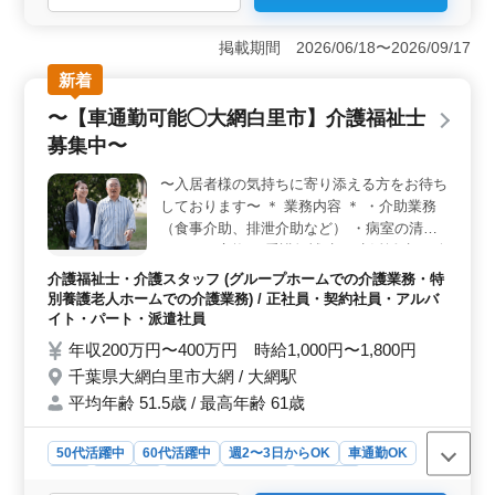
＜働きやすさ重視の安定環境＞ 残業なし・完全週休2日
制・年間休日120日とワークライフバランスが整った職場
掲載期間 2026/06/18〜2026/09/17
です。家庭やプライベートと両立しながら、長期的に安
新着
定して働きたい方におすすめです。 ＜経験を高く評
価する医療事務職＞ 診療報酬請求の経験者限定で応募
〜【車通勤可能◯大網白里市】介護福祉士
可能。年齢関係なく、能力とスキルを重視します。ベテ
募集中〜
ラン医療事務の経験を存分に活かせます。 ＜安心の
待遇と通勤しやすさ＞ 通勤手当は上限なしで実費支
〜入居者様の気持ちに寄り添える方をお待ち
給、無料駐車場完備のため車通勤も可能。地域密着型の
しております〜 ＊ 業務内容 ＊ ・介助業務
クリニックで、落ち着いた環境の中、腰を据えて働きた
い方に最適な求人です。
（食事介助、排泄介助など） ・病室の清掃
やシーツ交換 ・看護師補助 ・生活援助 ・移
動介助 ・入居者の健康管理 ・身体機能の維
介護福祉士・介護スタッフ (グループホームでの介護業務・特
持・回復サポート ・介護記録作成 ・申し送
別養護老人ホームでの介護業務) / 正社員・契約社員・アルバ
り ＊ 備考 ＊ ・資格手当あり ・交通費実費
イト・パート・派遣社員
支給 皆様からのご応募お待ちしております♪
年収200万円〜400万円 時給1,000円〜1,800円
千葉県大網白里市大網 / 大網駅
平均年齢 51.5歳 / 最高年齢 61歳
50代活躍中
60代活躍中
週2〜3日からOK
車通勤OK
長期
女性歓迎
正社員
契約社員
派遣社員