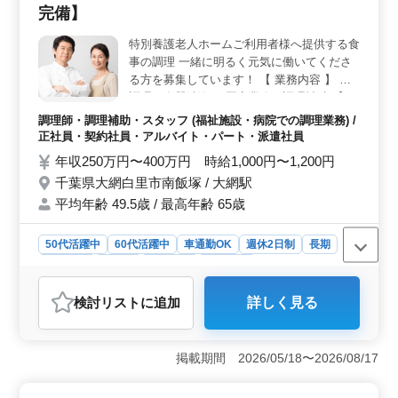
方にとって便利な環境です。通勤手当の実費支給もあ
完備】
り、交通費の負担を軽減できます。自家用車での通勤が
快適で通勤時間の節約にもつながります。 ＜手厚い
特別養護老人ホームご利用者様へ提供する食
福利厚生と支援＞ この施設では、資格手当や制服支
事の調理 一緒に明るく元気に働いてくださ
給、雇用保険、労災保険、健康保険、厚生年金などの福
る方を募集しています！ 【 業務内容 】 ・
利厚生が充実しています。さらにシニア世代が活躍中の
調理・食器洗浄 ・厨房業務・調理補助 【 ポ
職場なので、経験を活かして充実した仕事ができます。
イント！ 】 ・週休2日制 ・社会保険完備◎
調理師・調理補助・スタッフ (福祉施設・病院での調理業務) /
・車通勤可能！ 皆様からのご応募お待ちし
正社員・契約社員・アルバイト・パート・派遣社員
ております！
年収250万円〜400万円 時給1,000円〜1,200円
千葉県大網白里市南飯塚 / 大網駅
平均年齢 49.5歳 / 最高年齢 65歳
50代活躍中
60代活躍中
車通勤OK
週休2日制
長期
女性歓迎
正社員
契約社員
派遣社員
アルバイト・パート
調理師・調理補助・スタッフ
検討リスト
に追加
詳しく見る
掲載期間 2026/05/18〜2026/08/17