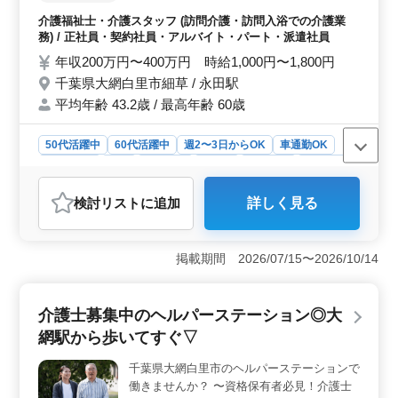
など、待遇も充実しています。
体位変換介助 等 ：アピールポイント： 交通
介護福祉士・介護スタッフ (訪問介護・訪問入浴での介護業
費→実費支給 車通勤可能でアクセス良好◎
務) / 正社員・契約社員・アルバイト・パート・派遣社員
週休2日制（土曜日、日曜日） 経験があり即
年収200万円〜400万円 時給1,000円〜1,800円
戦力になる方を求めてます！ いつでもご応
千葉県大網白里市細草 / 永田駅
募お待ちしています＾＾
平均年齢 43.2歳 / 最高年齢 60歳
50代活躍中
60代活躍中
週2〜3日からOK
車通勤OK
週休2日制
長期
女性歓迎
正社員
契約社員
派遣社員
アルバイト・パート
介護福祉士・介護スタッフ
検討リスト
に追加
詳しく見る
おすすめポイント
＜即日勤務可能な介護経験者を募集中！＞ 大網白里市
での訪問介護のお仕事です。シニア世代が活躍中で経験
掲載期間 2026/07/15〜2026/10/14
豊富な方を歓迎しています。介護経験があり、即戦力と
して活躍できる方を求めています。経験を活かし、新た
なキャリアを築きたい方のご応募をお待ちしていま
介護士募集中のヘルパーステーション◎大
す。 ＜業務内容＞ 服薬介助から入浴介助まで利用
網駅から歩いてすぐ▽
者の日常生活を支援する幅広い業務があります。経験を
活かして即座に業務に参加できます。また和気あいあい
千葉県大網白里市のヘルパーステーションで
とした雰囲気の職場で困ったことがあればすぐにサポー
働きませんか？ 〜資格保有者必見！介護士
トしますので安心してご応募ください。 ＜アピール