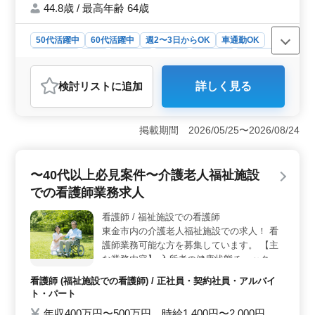
皆様のご応募お待ちしております！ まずは
44.8歳 / 最高年齢 64歳
お気軽にお問い合わせください☆
50代活躍中
60代活躍中
週2〜3日からOK
車通勤OK
週休2日制
長期
女性歓迎
正社員
契約社員
派遣社員
アルバイト・パート
介護福祉士・介護スタッフ
検討リスト
に追加
詳しく見る
おすすめポイント
＜特別養護老人ホームでの介護士募集＞ 千葉県茂原市
の特別養護老人ホームで50歳以上の介護士が活躍中で
掲載期間 2026/05/25〜2026/08/24
す。経験豊富なベテランの方々を募集しています。安定
した環境で地域に貢献する介護の仕事に挑戦しません
か。 ＜業務内容＞ 食事介助や排泄介助などの介助
〜40代以上必見案件〜介護老人福祉施設
業務や身体機能の維持・回復サポート、看護師の補助な
での看護師業務求人
どを担当します。サービス利用者と家族とのコミュニケ
ーションや介護記録の作成も行います。 ＜特徴＞
看護師 / 福祉施設での看護師
週3日以上の相談可能なシフト制で融通の利く働き方がで
東金市内の介護老人福祉施設での求人！ 看
きます。また週休二日や車通勤可能など働きやすい環境
が整っています。入居者様の生活を支える介護のプロと
護師業務可能な方を募集しています。 【主
して、やりがいのある仕事に取り組んでみませんか。お
な業務内容】 入所者の健康状態チェック 日
問い合わせをお待ちしています。
常生活の衛星管理 体調異変時の応急対応 ＊
看護師 (福祉施設での看護師) / 正社員・契約社員・アルバイ
無料駐車場有り ＊中高年歓迎 ＊ブランクの
ト・パート
ある方も歓迎 ＊オンコール可能な方歓迎 残
年収400万円〜500万円 時給1,400円〜2,000円