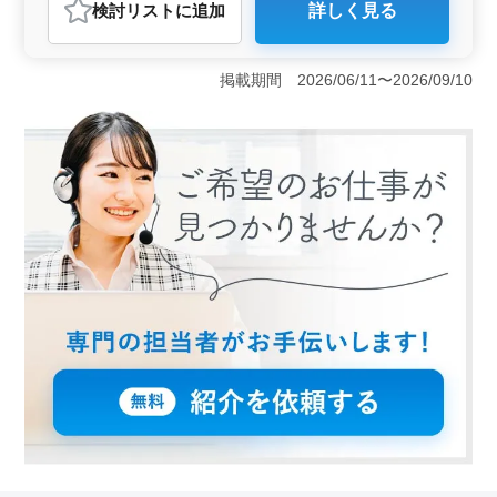
検討リスト
に追加
詳しく見る
おすすめポイント
＜働きやすさ＞ 駅から徒歩9分の好立地で、車通勤も可
能です。完全週休2日制で残業も少なめなので、仕事とプ
掲載期間 2026/06/11〜2026/09/10
ライベートのバランスが取りやすい環境です。50代や60
代のシニア世代も活躍中で、経験を活かして働けま
す。 ＜仕事内容＞ 訪問看護のお仕事です。バイタ
ルチェックや医療機器の管理・指導、認知症や精神疾患
のケアなど、患者様の健康管理を担当します。経験を活
かして、地域の方々の健康をサポートしましょう。
＜給与・福利厚生＞ 経験や能力に応じた給与が提供さ
れ、通勤手当も支給されます。福利厚生も充実してお
り、安心して働けます。週5日勤務可能な方が歓迎されて
います。しっかり休息を取りながら、充実した仕事がで
きます。