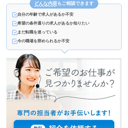
どんな内容
もご相談できます
への対応など経験を活かして多岐にわたる業務に関与で
きます。 ＜シニア世代の活躍の場＞ 50代以上の経
自分の年齢で求人があるか不安
験者を積極的に募集しており、長年の経験と知識を活か
してさまざまな業務に携わることができます。労務トラ
希望の条件通りの求人があるか知りたい
ブルの対応から年金相談まで幅広い領域で活躍すること
ができます。 ＜充実の福利厚生＞ 週休2日制や交通
まだ転職を迷っている
費全額支給など働きやすい環境が整っています。さらに
今の職場を辞められるか不安
GW休暇や有給休暇の取得も可能でワークライフバランス
を大切にする環境が整っています。福利厚生が充実して
おり、安心して長く働くことができる職場です。