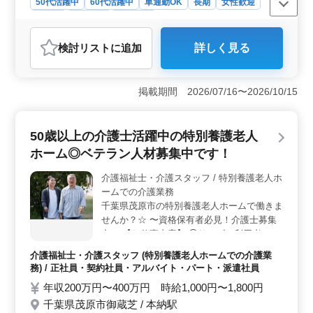
50代活躍中
60代活躍中
車通勤OK
長期
女性歓迎
以上の方条件面優遇致します ＊2級土木施工
正社員
契約社員
施工管理
管理技士以上急募 お気軽にお問い合わせく
ださい ご応募お待ちしております！！
おすすめポイント
検討リスト
に追加
詳しく見る
＜勤務条件＞ 千葉県東金市近郊の土木施工管理求人で
す！50代以上の2級土木施工管理技士以上を急募していま
す。週5〜6日の勤務で、車通勤が可能です。長期的なキ
掲載期間 2026/07/16〜2026/10/15
ャリアを築ける好条件になります。 ＜業務内容＞
住宅や店舗の外構工事、道路や街路樹などの施工管理を
担当します。施工管理や書類作成、施工図の作成または
50歳以上の介護士活躍中の特別養護老人
修正など、幅広い業務に携わり、技術力を活かして、安
全かつ効率的な施工を実現します。 ＜特徴＞ 50代
ホーム◎ベテラン人材募集中です！
以上の経験者は条件面で優遇されます。2級土木施工管理
技士以上の資格が必須ですが、CADの使用経験は不問で
介護福祉士・介護スタッフ / 特別養護老人ホ
す。作業着の支給や全額交通費の支給など、待遇も充実
ームでの介護業務
しています。自分の経験とスキルを活かして、新しい挑
千葉県茂原市の特別養護老人ホームで働きま
戦に取り組んでみませんか？
せんか？☆ 〜資格保有者必見！介護士募集
中〜 【お仕事内容】 ◯サービス利用者の家
族との相談、助言 ◯介助業務（食事介助、
介護福祉士・介護スタッフ (特別養護老人ホームでの介護業
排泄介助など） ◯介護記録作成 ◯身体機能
務) / 正社員・契約社員・アルバイト・パート・派遣社員
の維持・回復サポート ◯看護師補助 など
年収200万円〜400万円 時給1,000円〜1,800円
【備考】 ◯シフト制(週3日以上相談可能)
千葉県茂原市御蔵芝 / 本納駅
◯週休二日 ◯車通勤可能（駐車場完備）☆