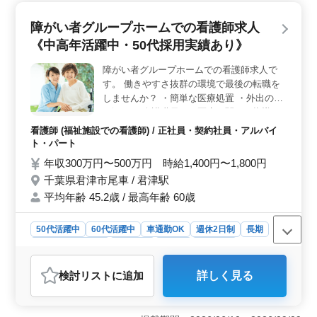
す。 ＜働きやすい勤務条件＞ 夜間当直がありませ
ん。また、週休2日制で、夏期と冬期には連続休暇も9日
障がい者グループホームでの看護師求人
間設けられており、プライベートの時間も大切にできま
す。 ＜幅広い医療サービスの提供＞ この病院は地
《中高年活躍中・50代採用実績あり》
域の基幹病院として、多岐にわたる医療サービスを提供
しています。様々な医療ニーズに対応することが可能
障がい者グループホームでの看護師求人で
で、多くの患者と接し、経験を活かす機会があります。
す。 働きやすさ抜群の環境で最後の転職を
しませんか？ ・簡単な医療処置 ・外出の付
き添い ・介護職員への医療に関する指導 ・
食事、排泄補助 ・入浴の介助 ・ベッドメイ
看護師 (福祉施設での看護師) / 正社員・契約社員・アルバイ
キング ※60代採用実績あり ※社会保険完備
ト・パート
年収300万円〜500万円 時給1,400円〜1,800円
千葉県君津市尾車 / 君津駅
平均年齢 45.2歳 / 最高年齢 60歳
50代活躍中
60代活躍中
車通勤OK
週休2日制
長期
残業なし・少なめ
女性歓迎
正社員
契約社員
アルバイト・パート
看護師
検討リスト
に追加
詳しく見る
おすすめポイント
＜中高年の活躍の場＞ この障がい者グループホームで
は、中高年の経験豊富な看護師が積極的に活躍していま