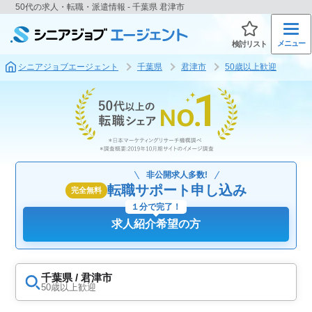
50代の求人・転職・派遣情報 - 千葉県 君津市
メニュー
検討リスト
シニアジョブエージェント
千葉県
君津市
50歳以上歓迎
非公開求人多数!
転職サポート申し込み
完全無料
１分で完了！
求人紹介希望の方
千葉県 / 君津市
50歳以上歓迎