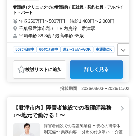
導を通じて、さらなる成長が期待できる環境です。
具の発注 ・バイタルサイン測定 ・検査説明
看護師 (クリニックでの看護師) / 正社員・契約社員・アルバイ
・カルテ記録、整理 等 備考 ・マイカー通勤
ト・パート
OK ・残業少なめ ・交通費：実費支給 ベテ
年収350万円〜500万円 時給1,400円〜2,000円
ランさん歓迎企業です！ お気軽にお問い合
千葉県君津市郡 / ＪＲ内房線 君津駅
わせください♪
平均年齢 38.3歳 / 最高年齢 65歳
50代活躍中
60代活躍中
週2〜3日からOK
車通勤OK
週休2日制
長期
残業なし・少なめ
女性歓迎
正社員
契約社員
アルバイト・パート
看護師
検討リスト
に追加
詳しく見る
おすすめポイント
＜経験を活かす産婦人科での勤務＞ 産婦人科での看護
師業務は、経験豊富な方が活躍できる環境です。注射や
掲載期間 2026/08/03〜2026/11/02
採血などの医療業務から、カルテの整理や医療器具の管
理まで幅広くお任せします。自身のスキルを存分に発揮
できる職場です。 ＜働きやすさ重視の職場環境＞
【君津市内】障害者施設での看護師業務
週休2日制で、残業も少なめです。マイカー通勤も可能
♪〜地元で働ける！〜
で、交通費も支給されるので、通勤の負担が少なく安心
して働けます。また、ベテランの方も歓迎される環境
障害者施設での看護師業務 〜安心の研修体
で、経験を活かして新しい職場で働きたい方におすすめ
制完備〜 業務内容 ・外出の付き添い ・介護
です。 ＜地域の医療に貢献＞ 地域の産婦人科とし