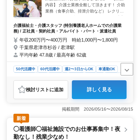
内容】 介護士業務全般して頂きます！ 介助
働けることが、この求人の特徴です。 ＜シニアも活
躍できる職場＞ シニアの方も多数活躍している職場
業務（食事介助、排泄介助など） レクリエ
で、経験を活かしやすい環境が整っています。また、残
ーション リハビリテーションサポート 書類
業が少なく、福利厚生も充実しているため、長く安心し
作成、書類整理 サービス利用者の家族との
介護福祉士・介護スタッフ (特別養護老人ホームでの介護業
て働くことができます。経験豊富な方や地元での安定し
相談、助言 【備考】 おすすめポイントで
務) / 正社員・契約社員・アルバイト・パート・派遣社員
た就業をお望みの方におすすめの求人です。
す！ 車通勤可能(マイカー通勤可能) シニア
年収200万円〜400万円 時給1,000円〜1,800円
活躍中の職場 ＊週5日勤務可能な方大歓迎
千葉県君津市杉谷 / 君津駅
＊条件面優遇致します お客様からも評判の
平均年齢 47.8歳 / 最高年齢 62歳
良い企業様です！ 皆様のご応募お待ちして
おります！
50代活躍中
60代活躍中
週2〜3日からOK
車通勤OK
週休2日制
長期
女性歓迎
正社員
契約社員
派遣社員
アルバイト・パート
介護福祉士・介護スタッフ
検討リスト
に追加
詳しく見る
おすすめポイント
＜魅力ポイント＞ この特養施設では車通勤が可能でシ
ニアの方々が活躍しています。週5日勤務可能な方を歓迎
掲載期間 2026/05/16〜2026/08/15
し、条件面も優遇しています。お客様から高い評価を得
新着
ている企業で安定した環境で働けます。 ＜業務内容
＞ 介護士業務全般を担当します。食事や排泄の介助か
◯看護師◯福祉施設でのお仕事募集中！夜
らレクリエーション、リハビリテーションのサポートま
勤なし！残業少なめ！
で利用者の日常生活をサポートします。また書類作成や