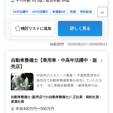
平均年齢 43.3歳 / 最高年齢 64歳
方条件面優遇致します。 ◯まずはお気軽に
ご連絡ください!
50代活躍中
60代活躍中
車通勤OK
長期
男性歓迎
正社員
契約社員
設計事務所・建築士
おすすめポイント
検討リスト
に追加
詳しく見る
＜豊富な経験が活かせるチャンス＞ 40代以上の建築意
匠設計のベテラン経験者を募集しています。長年の経験
を活かし、幅広い建物種類に関わる設計業務に携われま
掲載期間 2026/06/22〜2026/09/21
す。設計から監理まで、多彩な業務を担当し、自身のス
キルを発揮できる環境です。 ＜安定した職場環境と
福利厚生＞ 君津市久保に位置し、車通勤も可能です。
自動車整備士【乗用車・中高年活躍中・販
正社員や契約社員として、安定した雇用と福利厚生が整
っています。交通費支給や社会保険の完備など、働く
売店】
方々の安心・安全をサポートする制度が整っていま
す。 ＜キャリアアップの支援＞ 1級建築士の方は条
中高年のメカニック募集！ 千葉県君津市の
件面で優遇されます。また、チームで協力し合いなが
販売店で自動車整備業務を担当していただき
ら、新たなスキルの習得やキャリアの発展を支援しま
ます。 主に車検全般業務 ・修理箇所の点検
す。経験豊富な方々がチームを支え、成長と共に働く喜
・パーツ交換や整備 ・各種用品の取付や修
びを感じられる職場です。
理等 ベテラン中高年、50歳以上急募企業で
自動車整備士 (販売店での自動車整備士) / 正社員・契約社員・
す。 是非ご応募下さい。
派遣社員
年収400万円〜550万円