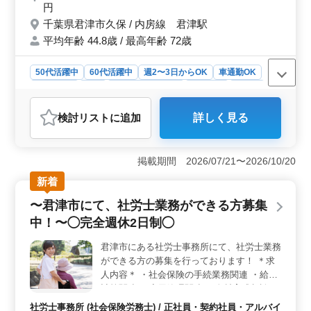
列矯正・歯科検診のお仕事して頂きます☆
円
このような方歓迎致します・・！ 週5日、1
千葉県君津市久保 / 内房線 君津駅
日8時間出勤可能な方☆ ここがポイン
平均年齢 44.8歳 / 最高年齢 72歳
ト・・！ 訪問診療なし・女医歓迎・車通勤
可能・車通勤可能・週休2日制☆ 年齢ではな
く経験のあるベテラン層を歓迎致します♪ ぜ
50代活躍中
60代活躍中
週2〜3日からOK
車通勤OK
ひ今までの経験を活かして頂ける方のご応募
週休2日制
長期
残業なし・少なめ
女性歓迎
正社員
お待ちしております！
契約社員
アルバイト・パート
医師
検討リスト
に追加
詳しく見る
おすすめポイント
＜経験豊富な医師歓迎グループ＞ 歯科医師経験5年以上
のベテランを歓迎。シニアの方も活躍中で、確かな技術
掲載期間 2026/07/21〜2026/10/20
と経験を存分に発揮できる環境。外来治療や一般歯科業
新着
務において高い専門性が求められます。 ＜アクセス
良好な職場グループ＞ 君津駅から車通勤可能で、アク
〜君津市にて、社労士業務ができる方募集
セス便利。内房線の好立地で、地域に貢献できる環境。
中！〜◯完全週休2日制◯
通勤手当が実費支給され、通勤もスムーズで快適に働く
ことが出来ます。 ＜働きやすい勤務条件グループ
君津市にある社労士事務所にて、社労士業務
＞ 週休2日制でプライベート充実。残業なしまたは少な
ができる方の募集を行っております！ ＊求
めで、ワークライフバランスを大切にできる。女性やシ
ニアの方も歓迎され、禁煙環境が整い、働きやすい職場
人内容＊ ・社会保険の手続業務関連 ・給与
です。
計算関連 ・雇用管理関連 ・人材育成相談 ・
人材制度制定 ・労務トラブル対応 ・就業規
社労士事務所 (社会保険労務士) / 正社員・契約社員・アルバイ