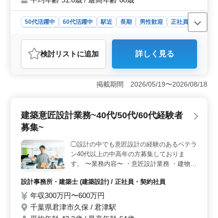
ださい！！
50代活躍中
60代活躍中
駅近
長期
男性歓迎
正社員
契約社員
派遣社員
施工管理
おすすめポイント
検討リスト
に追加
詳しく見る
＜経験豊富な施工管理の募集＞ 東京都中央区日本橋茅
場町にある建設業にて、土木施工管理の募集がありま
す。公共工事を中心に、現場工程の管理や業務を担当し
掲載期間 2026/05/19〜2026/08/18
ます。制御盤移設工事や水再生センターの建設など、多
岐にわたるプロジェクトに携わることができます。
＜中高年の方歓迎＞ 50代や60代の経験豊富な方々が多
建築意匠設計業務~40代/50代/60代経験者
数活躍しており、経験を活かして現場をリードしていた
だけます。また、普通自動車免許と建築施工管理技士2級
募集~
以上の資格を持っている方が優遇されます。 ＜充実
した待遇と福利厚生＞ 年収は450万円から700万円とな
◯設計の中でも意匠設計の経験のあるベテラ
っており、通勤手当や賞与の支給があります。福利厚生
ン40代以上の中高年の方募集しておりま
も整っており、働きやすい環境が整っています。安心し
す。 〜業務内容〜 ・意匠設計業務 ・建物種
て働ける職場で、ご経験を活かし新しいステージを築い
類：民間/公共 戸建住宅、病院、学校 等 ・
てみませんか。お問い合わせお待ちしております。
設計事務所・建築士 (建築設計) / 正社員・契約社員
各種打ち合わせ業務、現地調査 ・基本設
計〜実施設計業務 ・確認申請 ・各種書類作
年収300万円〜600万円
成業務 ・設計監理業務 等 〜備考〜 ・交通
千葉県君津市久保 / 君津駅
費支給あり ・社会保険完備 ◯1級建築士の