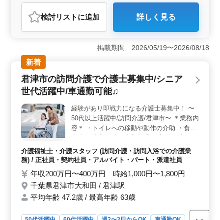
社労士事務所
検討リスト
に追加
詳しく見る
おすすめポイント
＜ベテランの安定感＞ 当事務所は君津市にある社労士
事務所で、50代以上のベテラン社労士が活躍していま
掲載期間 2026/05/19〜2026/08/18
す。経験豊富な方による安定感が、仕事においても信頼
新着
を生み出します。社労士経験20年以上の方は特に優遇し
ており、確かなキャリアを築けます。 ＜働きやすい
君津市の訪問介護で介護士募集中/シニア
条件＞ 完全週休2日制や残業が少なめなど、働きやすい
世代活躍中/車通勤可能♫
環境が整っています。業務内容も就業規則や賃金規定、
労使協定書から社会保険・労働保険の手続きまで多岐に
経験があり即戦力になる介護士募集中！ 〜
わたり、充実感を感じながら働くことができます。
50代以上活躍中/訪問介護/君津市〜 ＊業務内
＜手厚い福利厚生＞ 交通費の実費支給や社会保障の完
備など、手厚い福利厚生が整っています。給与水準は年
容＊ ・トイレへの移動や動作の介助 ・食事
収350万円〜600万円程度となっており、安心して長期に
介助 ・書類作成、書類整理 ・入浴介助 ・服
わたって働くことができます。
薬介助 ・おむつ交換 ・着替えの介助 ・体位
介護福祉士・介護スタッフ (訪問介護・訪問入浴での介護業
変換介助 等 ＊備考＊ ・交通費実費支給 ・
務) / 正社員・契約社員・アルバイト・パート・派遣社員
シニア世代を積極的に採用中！ ・働きやす
年収200万円〜400万円 時給1,000円〜1,800円
い環境作りに努めてます＾＾ ・有給休暇あ
千葉県君津市大和田 / 君津駅
り◯ 気になる方は今すぐご応募下さい！ す
平均年齢 47.2歳 / 最高年齢 63歳
ぐに対応致します！
50代活躍中
60代活躍中
週2〜3日からOK
車通勤OK