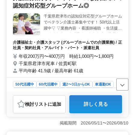
認知症対応型グループホーム◎
事・排泄の補助、入浴の介助など、福祉施設での看護業
務を担当します。介護職員への医療に関する指導も行い
千葉県君津市の認知症対応型グループホーム
ます。患者様とのコミュニケーションを大切にし、安心
でベテラン介護士募集中です！ 50代以上活
できる環境を提供します。 ＜特徴＞ 完全週休2日制
で、残業が少ないため、プライベートの時間を大切にで
躍中▽ ▽業務内容 ・看護師補助 ・生活援助
きます。ベテランの方や週5日勤務可能な方の応募を歓迎
・移動介助 ・介助業務（食事介助、排泄介
しています。家庭との両立を重視しながら、安定して働
助など） ・サービス利用者の家族との相
介護福祉士・介護スタッフ (グループホームでの介護業務) / 正
きたい方に最適です。福利厚生も充実しており、安心し
談、助言 ・身体機能の維持・回復サポート
社員・契約社員・アルバイト・パート・派遣社員
て長く勤務できる環境です。
▽備考 ・シフト制(週3日以上相談可能) ・夜
年収200万円〜400万円 時給1,000円〜1,800円
勤業務なし ・交通費実費支給 ・マイカー通
千葉県君津市尾車 / 佐貫町駅
勤OK☆ お気軽にお問い合わせください＾＾
平均年齢 41.9歳 / 最高年齢 61歳
入居者様の気持ちに寄り添える方をお待ちし
ています！
50代活躍中
60代活躍中
週2〜3日からOK
車通勤OK
週休2日制
長期
女性歓迎
正社員
契約社員
派遣社員
アルバイト・パート
介護福祉士・介護スタッフ
検討リスト
に追加
詳しく見る
おすすめポイント
＜アットホームな環境＞ 認知症対応型グループホーム
で家庭的な雰囲気が魅力です。入居者一人ひとりの暮ら
掲載期間 2026/05/11〜2026/08/10
しを大切にし、スタッフ同士もチームとして支え合う風
土が育まれています。入居者やスタッフが安心して過ご