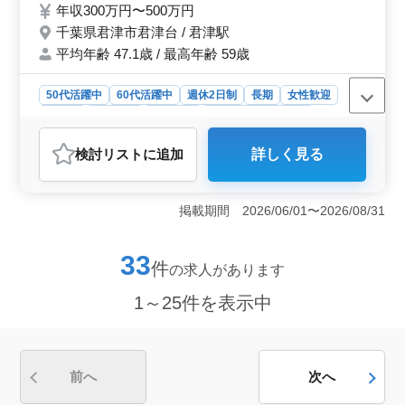
年収300万円〜500万円
入期間、受給資格確認 等） ・人材育成相
千葉県君津市君津台 / 君津駅
談、人材制度制定 ・労務トラブル対応、雇
平均年齢 47.1歳 / 最高年齢 59歳
用管理関連 ・社会保険の手続業務関連 ・就
業規則作成、助成金業務 等 ＝備考＝ ・シニ
ア世代が活躍出来る環境です♪ ・雰囲気がと
50代活躍中
60代活躍中
週休2日制
長期
女性歓迎
ても良い事務所です！ いつでもご応募おま
正社員
契約社員
派遣社員
アルバイト・パート
ちしております！◯
社労士事務所
検討リスト
に追加
詳しく見る
おすすめポイント
＜ベテラン応援＞ 経験者優遇しています。若手がベテ
ランの指導を必要としており、ベテランの知識と経験を
掲載期間 2026/06/01〜2026/08/31
求めています。シニア世代が存分に経験を活かし、新た
な挑戦にも積極的に取り組める環境です。ベテランの方
は即日勤務・長期勤務が可能で、安定感抜群のお仕事で
33
件
の求人があります
す。 ＜幅広い業務＞ 労働社会保険手続きや給与計
算、年金相談から労務トラブル対応まで幅広い業務があ
1～25件を表示中
ります。人材育成や制度制定にも携わり、多岐にわたる
経験が積めます。各種手続きや業務のスキル向上が期待
できます。 ＜働きやすい職場＞ シニア世代が活躍
できる環境で、良い雰囲気の事務所です。アットホーム
な雰囲気で働きやすさがあります。長く働ける環境を整
前へ
次へ
え、安心してキャリアを築いていけるお仕事です。