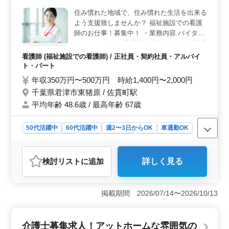
家族との相談にも携わります。 ＜応募条件＞ ヘル
住み慣れた地域で、住み慣れた生活を出来る
パー2級以上の介護資格と介護経験1年以上が必要です。
よう支援致しませんか？ 福祉施設での看護
学歴については特に制限はありません。週3〜5日の勤務
で週休2日のシフト制が適用されます。積極的に活躍した
師のお仕事！募集中！ ・業務内容 バイタル
い方、安定した環境で働きたい方におすすめです。
チェック 食事、排泄補助 入浴の介助 介護職
員への医療に関する指導 簡単な医療処置 等
看護師 (福祉施設での看護師) / 正社員・契約社員・アルバイ
・ポイント 完全週休2日制 車通勤可能 夜勤
ト・パート
なし・残業少なめ シニア世代歓迎 ご経験の
年収350万円〜500万円 時給1,400円〜2,000円
あるベテランの方！週5日勤務可能な方！歓
千葉県君津市東猪原 / 佐貫町駅
迎致します♪ 皆様のご応募お待ちしておりま
平均年齢 48.6歳 / 最高年齢 67歳
す！
50代活躍中
60代活躍中
週2〜3日からOK
車通勤OK
週休2日制
長期
残業なし・少なめ
女性歓迎
正社員
契約社員
アルバイト・パート
看護師
検討リスト
に追加
詳しく見る
おすすめポイント
＜働きやすさ＞ 千葉県君津市の福祉施設での看護師業
務を募集しています。夜勤がなく、残業も少なめなの
掲載期間 2026/07/14〜2026/10/13
で、ワークライフバランスを大切にしたい方におすすめ
です。週2〜3日からの勤務も可能で、シニア世代も活躍
中です。車通勤も可能なので、通勤時間もストレスなく
介護士募集求人！アットホームな雰囲気の
過ごせます。 ＜業務内容＞ バイタルチェックや食