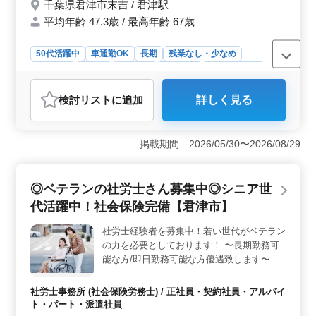
千葉県君津市末吉 / 君津駅
平均年齢 47.3歳 / 最高年齢 67歳
50代活躍中
車通勤OK
長期
残業なし・少なめ
男性歓迎
正社員
契約社員
派遣社員
自動車整備士
おすすめポイント
検討リスト
に追加
詳しく見る
＜仕事内容＞ ベテラン向けの自動車整備求人。経験を
活かし、販売店での幅広い業務に携われます。残業少な
めで、長期勤務が可能。 ＜雇用条件＞ 正社員・契
掲載期間 2026/05/30〜2026/08/29
約社員・派遣社員という雇用形態の選択肢があります。
車通勤OKで通勤も便利です。 ＜シニア世代活躍中
＞ 50代以上の経験者活躍中。年齢関係なく働きやすい
◎ベテランの社労士さん募集中◎シニア世
環境で、経験豊富なメカニックとして活躍できます。
代活躍中！社会保険完備【君津市】
社労士経験者を募集中！若い世代がベテラン
の力を必要としております！ 〜長期勤務可
能な方/即日勤務可能な方優遇致します〜 ＝
業務内容＝ ・労働社会保険手続業務 （労働
社会保険の適用、年度更新、算定基礎届
社労士事務所 (社会保険労務士) / 正社員・契約社員・アルバイ
等） ・給与計算関連 （時間外労働計算、雇
ト・パート・派遣社員
用保険料計算 等） ・年金相談業務 （年金加