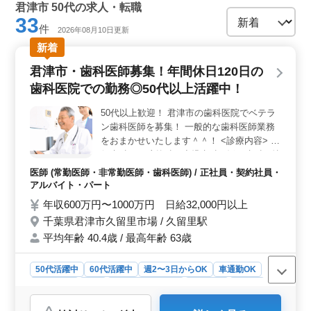
君津市 50代の求人・転職
33
件
2026年08月10日更新
新着
君津市・歯科医師募集！年間休日120日の
歯科医院での勤務◎50代以上活躍中！
50代以上歓迎！ 君津市の歯科医院でベテラ
ン歯科医師を募集！ 一般的な歯科医師業務
をおまかせいたします＾＾！ <診療内容> 一
般歯科・口腔外科・小児歯科・矯正歯科 <特
徴> ・50代以上歓迎 ・年間休日120日 ・車
医師 (常勤医師・非常勤医師・歯科医師) / 正社員・契約社員・
通勤可 ・交通費全額支給 コミュニケーショ
アルバイト・パート
ンを大切にし患者様の理解につとめておりま
年収600万円〜1000万円 日給32,000円以上
す◎ 20代〜60代のスタッフが在籍していま
千葉県君津市久留里市場 / 久留里駅
す。 皆様からのご応募お待ちしております
平均年齢 40.4歳 / 最高年齢 63歳
＾＾♪
50代活躍中
60代活躍中
週2〜3日からOK
車通勤OK
週休2日制
長期
残業なし・少なめ
女性歓迎
正社員
契約社員
アルバイト・パート
医師