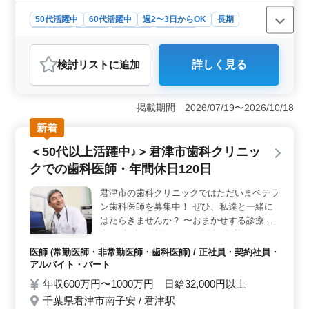
50代活躍中
60代活躍中
週2〜3日からOK
長期
女性歓迎
正社員
契約社員
派遣社員
アルバイト・パート
介護福祉士・介護スタッフ
検討リスト
に追加
詳しく見る
おすすめポイント
＜多様な介護業務の経験＞ 小規模多機能施設での介護
業務をおまかせ。送迎、訪問業務、レクリエーションの
掲載期間 2026/07/19〜2026/10/18
企画と実行など、多岐にわたる業務に携わって頂きま
新着
す。これにより、介護士としての幅広いスキルと経験を
獲得することが可能です。 ＜シニア層の活躍と安定
＜50代以上活躍中♪＞君津市歯科クリニッ
した環境＞ 50代、60代の採用実績があり、年齢に関係
クでの歯科医師・年間休日120日
なく活躍できる職場です。社会保険完備で、長期的なキ
ャリア形成に適しています。チームワークを重視した働
君津市の歯科クリニックではただいまベテラ
きやすい職場環境です。 ＜勤務条件の柔軟性＞ 週
ン歯科医師を募集中！ ぜひ、私達と一緒に
3〜5日の勤務OKの週休2日シフト制を採用しており、ワ
ークライフバランスを保ちやすい職場環境です。また、
はたらきませんか？ 〜おまかせする診療内
車通勤が可能で、通勤の便利さも魅力の一つです。
容〜 歯科 〜特徴〜 ・50代以上歓迎♪(スタッ
フは20代〜60代が在籍！） ・年間休日120
医師 (常勤医師・非常勤医師・歯科医師) / 正社員・契約社員・
日 ・車通勤可 ・交通費全額支給 ・出勤日数
アルバイト・パート
相談可（週2〜可能） お子様からお年寄りま
年収600万円〜1000万円 日給32,000円以上
で幅広く来院されます。 地域に愛される歯
千葉県君津市南子安 / 君津駅
科クリニックをめざしております＾＾！ ご