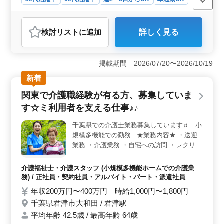
週休2日制
長期
女性歓迎
正社員
契約社員
派遣社員
アルバイト・パート
介護福祉士・介護スタッフ
検討リスト
に追加
詳しく見る
おすすめポイント
＜働きやすさ＞ 君津市の訪問介護で介護士を募集中で
す。週2〜3日からの勤務が可能で車通勤も可能です。ま
掲載期間 2026/07/20〜2026/10/19
たシフト制で休日もしっかり取れるため、ワークライフ
新着
バランスを重視した働き方ができます。さらに有給休暇
も取得できるので安心して働けます。 ＜経験活かせ
関東で介護職経験が有る方、募集していま
る＞ 経験豊富な方を歓迎しています。トイレ介助や食
す☆ミ利用者を支える仕事♪♪
事介助など日常生活に必要な様々なサポート業務を行い
ます。幅広い経験を活かし、即戦力としてご活躍いただ
千葉県での介護士業務募集しています♬ −小
けます。経験を活かし、新たなキャリアを築きたい方の
規模多機能での勤務− ★業務内容★ ・送迎
ご応募をお待ちしています。 ＜シニア世代活躍中
＞ 当社では50代以上の方々も活躍中です。シニア世代
業務 ・介護業務 ・自宅への訪問 ・レクリエ
の経験と知識は非常に貴重であり、訪問介護の現場で大
ーションの企画、実行 等 ★ポイント★ ・50
きな役割を果たしています。またシニア世代の方々が積
代、60代採用実績あり ・社会保険完備 幅広
介護福祉士・介護スタッフ (小規模多機能ホームでの介護業
極的に採用されており、安心して長く働ける環境が整っ
い業務が身につく施設です◎ 皆様のご応募
務) / 正社員・契約社員・アルバイト・パート・派遣社員
ています。
お待ちしています(^o^)
年収200万円〜400万円 時給1,000円〜1,800円
千葉県君津市大和田 / 君津駅
平均年齢 42.5歳 / 最高年齢 64歳