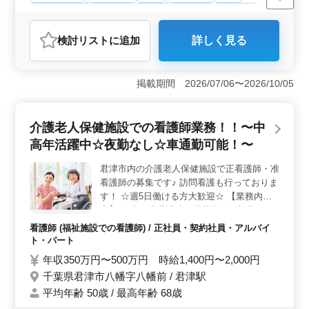
寮・社宅あり
女性歓迎
正社員
契約社員
派遣社員
アルバイト・パート
調理師・調理補助・スタッフ
検討リスト
に追加
詳しく見る
掲載期間 2026/07/06〜2026/10/05
介護老人保健施設での看護師業務！！〜中
高年活躍中☆夜勤なし☆車通勤可能！〜
君津市内の介護老人保健施設で正看護師・准
看護師の募集です♪ 訪問看護も行っておりま
す！ ☆週5日働ける方大歓迎☆ 【業務内
容】 食事、排泄補助、配薬準備、与薬、バ
イタルチェック、入浴の介助 【ポイント】
看護師 (福祉施設での看護師) / 正社員・契約社員・アルバイ
シニア活躍中の職場！夜勤なし！ワークライ
ト・パート
フバランス重視！ 50歳以上のベテラン採用
年収350万円〜500万円 時給1,400円〜2,000円
実績あります◯ 皆様からのご応募お待ちし
千葉県君津市八幡字八幡前 / 君津駅
ております！！
平均年齢 50歳 / 最高年齢 68歳