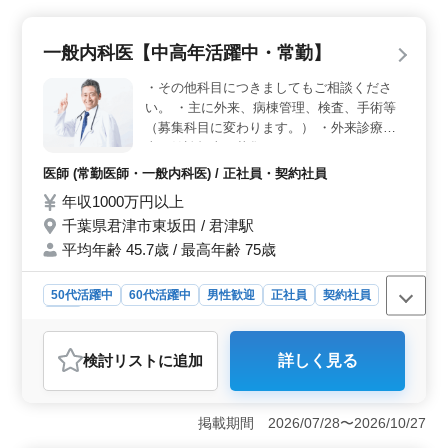
ホームでの介護士を募集してます。50代以上の方も活躍
中です。入居者様とのコミュニケーションを大切にし、
心温まるケアを提供しませんか。 ＜多彩な業務内容
一般内科医【中高年活躍中・常勤】
＞ 看護師の補助から生活援助、移動介助、介助業務ま
で幅広い業務を担当します。入居者様の身体機能の維持
・その他科目につきましてもご相談くださ
や回復をサポートしながら安心して日々の生活を送れる
い。 ・主に外来、病棟管理、検査、手術等
よう支援します。 ＜働きやすい環境＞ シフト制で
（募集科目に変わります。） ・外来診療担
週3日以上の相談が可能であり、夜勤業務はありません。
当、健診担当も募集しています。 ・カル
交通費は実費支給され、車通勤も可能です（駐車場完
テ：電子カルテ 夜間当直：無し （常勤医師
備）。休憩時間もしっかり確保されており、ストレスの
医師 (常勤医師・一般内科医) / 正社員・契約社員
の負担軽減のため）
少ない環境で仕事に取り組めます。
年収1000万円以上
千葉県君津市東坂田 / 君津駅
平均年齢 45.7歳 / 最高年齢 75歳
50代活躍中
60代活躍中
男性歓迎
正社員
契約社員
医師
おすすめポイント
検討リスト
に追加
詳しく見る
＜経験豊富な医師募集＞ この病院では、中高年の医師
が現在活躍しております。10年以上の一般内科の経験を
持つ医師が求めています。経験を生かし、外来診療や病
掲載期間 2026/07/28〜2026/10/27
棟管理など幅広い医療活動に携わっていただきま