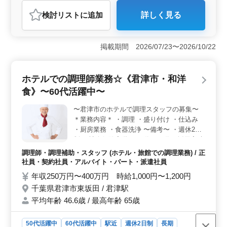
建設コンサルタント
検討リスト
に追加
詳しく見る
おすすめポイント
＜経験者のキャリア活用＞ 千葉県君津市法木作に拠点
を構える建設コンサル企業が、発注者支援業務に経験豊
掲載期間 2026/07/23〜2026/10/22
富な方を求めています。中高年の経験者が多数活躍し、
土日休みの働きやすい環境が整っています。 ＜資格
者優遇＞ 1級土木施工管理技士をお持ちの方や、経験豊
ホテルでの調理師業務☆《君津市・和洋
富な方を歓迎します。また、CAD経験者も求められてい
食》〜60代活躍中〜
ます。資格をお持ちの方は条件面で優遇されますので、
ぜひご応募ください。 ＜安心の住環境＞ 社宅を完
〜君津市のホテルで調理スタッフの募集〜
備しており、単身用宿舎も用意されています。遠方から
＊業務内容＊ ・調理 ・盛り付け ・仕込み
の応募者も安心して勤務できる環境が整っています。発
注者支援業務の経験者や資格者、中高年の方々の積極的
・厨房業務 ・食器洗浄 〜備考〜 ・週休2日
なご応募をお待ちしています。
制 ・社会保険完備 ・50代、60代の採用実績
あり ・駅近 ・住み込み施設あり 今まで培っ
調理師・調理補助・スタッフ (ホテル・旅館での調理業務) / 正
てきた経験を若手に教えていきませんか？
社員・契約社員・アルバイト・パート・派遣社員
まずお気軽にお問い合わせください！
年収250万円〜400万円 時給1,000円〜1,200円
千葉県君津市東坂田 / 君津駅
平均年齢 46.6歳 / 最高年齢 65歳
50代活躍中
60代活躍中
駅近
週休2日制
長期