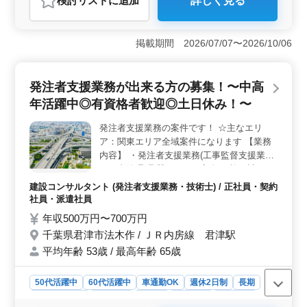
検討リスト
に追加
詳しく見る
おすすめポイント
＜経験者募集＞ 調理経験3年以上の方に最適な求人で
す。あなたの技術を活かせ、若手に指導することもでき
掲載期間 2026/07/07〜2026/10/06
ます。経験豊富な方にとって理想的な職場環境で
す。 ＜車通勤OK＞ 車での通勤が可能なので、通勤
時間を有効活用できます。 通勤ストレスも少ない働き
発注者支援業務が出来る方の募集！〜中高
方ができるのも魅力です。 ＜週休2日制＞ プライベ
年活躍中◎有資格者歓迎◎土日休み！〜
ートを大切にできる週休2日制。仕事とプライベートのメ
リハリを持って働けます。
発注者支援業務の案件です！ ☆主なエリ
ア：関東エリア全域案件になります 【業務
内容】 ・発注者支援業務(工事監督支援業務)
・工事管理(品質・工程・安全)、施工計画、
積算、設計変更 ・現場での打ち合わせ、
建設コンサルタント (発注者支援業務・技術士) / 正社員・契約
CAD操作あり ・図面の作製，修正 ・資料作
社員・派遣社員
成業務 ・その他関連業務 ☆歓迎致します☆
年収500万円〜700万円
・50代、60代経験者 ・1級土木施工管理技士
千葉県君津市法木作 / ＪＲ内房線 君津駅
有資格者 社宅完備です！ 50代以上で土木施
平均年齢 53歳 / 最高年齢 65歳
工管理業務経験者の方、お気軽にお問い合わ
せ下さい♪
50代活躍中
60代活躍中
車通勤OK
週休2日制
長期
寮・社宅あり
女性歓迎
正社員
契約社員
派遣社員