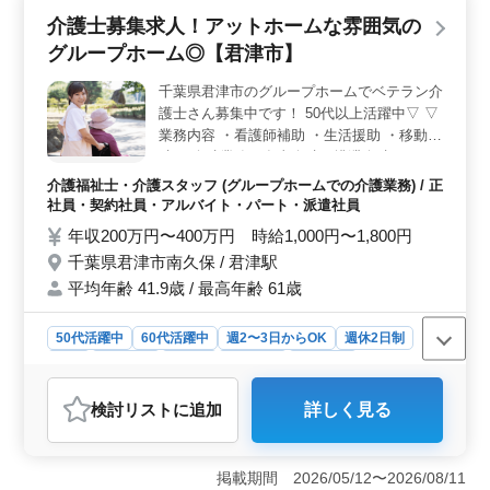
せる環境が整っており、温かなコミュニティが形成され
介護士募集求人！アットホームな雰囲気の
ています。 ＜働きやすさ＞ 柔軟なシフト制度や夜
グループホーム◎【君津市】
勤業務のない勤務環境、交通費実費支給など働きやすい
環境が整っています。さらにマイカー通勤が可能なこと
千葉県君津市のグループホームでベテラン介
も魅力の一つで通勤時間を有効活用できます。 ＜キ
護士さん募集中です！ 50代以上活躍中▽ ▽
ャリアアップの機会＞ 介護経験1年以上の方を歓迎して
おり、スキルアップやキャリアの発展が期待できます。
業務内容 ・看護師補助 ・生活援助 ・移動介
定期的な研修やフォローアップ体制が整っており、スタ
助 ・介助業務（食事介助、排泄介助など）
ッフ一人ひとりの成長をサポートします。
・サービス利用者の家族との相談、助言 ・
介護福祉士・介護スタッフ (グループホームでの介護業務) / 正
身体機能の維持・回復サポート ▽備考 ・シ
社員・契約社員・アルバイト・パート・派遣社員
フト制(週3日以上相談可能) ・夜勤業務なし
年収200万円〜400万円 時給1,000円〜1,800円
・交通費実費支給 ・車通勤可能（駐車場完
千葉県君津市南久保 / 君津駅
備）☆ お気軽にお問い合わせください▽ 入
平均年齢 41.9歳 / 最高年齢 61歳
居者様の気持ちに寄り添える方をお待ちして
います！
50代活躍中
60代活躍中
週2〜3日からOK
週休2日制
長期
女性歓迎
正社員
契約社員
派遣社員
アルバイト・パート
介護福祉士・介護スタッフ
検討リスト
に追加
詳しく見る
おすすめポイント
＜アットホームな雰囲気のグループホーム＞ 千葉県君
津市南久保に位置するアットホームな雰囲気のグループ
掲載期間 2026/05/12〜2026/08/11