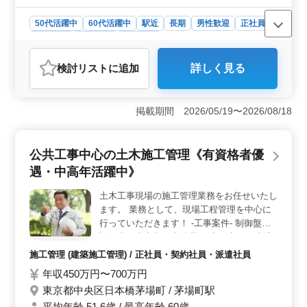
50代活躍中
60代活躍中
駅近
長期
男性歓迎
正社員
契約社員
派遣社員
施工管理
おすすめポイント
検討リスト
に追加
詳しく見る
＜建築施工管理者募集＞ 千葉県君津市陽光台に位置す
る建築工事の施工管理者を積極募集しています。倉庫や
移動体局舎など、様々な工事現場において施工管理業務
掲載期間 2026/05/19〜2026/08/18
を担当していただきます。中高年の方々が多数活躍し、
経験豊富な技術者がチームを牽引しています。 ＜待
遇と福利厚生＞ 年収は450万円から700万円となってお
公共工事中心の土木施工管理《有資格者優
り、通勤手当や賞与の支給があります。さらに、年間休
日が122日と充実しており、労働環境も整っています。福
遇・中高年活躍中》
利厚生面でも、雇用保険や労災保険、健康保険、厚生年
金などが充実しています。 ＜会社情報＞ 建築工事
土木工事現場の施工管理業務をお任せいたし
業や土木工事業、電気通信工事業などを幅広く展開して
ます。 業務として、現場工程管理を中心に
います。男性が8割を占め、平均年齢は51.6歳。技術者を
行っていただきます！ -工事案件- 制御盤移
中心にしたプロフェッショナルなチームが、安全かつ確
設工事（東京都下水道局） 水再生ｾﾝﾀｰ合流
実な工事を推進しています。
改善施設建設工事（東京都下水道局） 鉄塔
施工管理 (建築施工管理) / 正社員・契約社員・派遣社員
新設工事（外構工事） 浄水場膜ろ過施設整
年収450万円〜700万円
備事業 電気設備工事 ﾘｻｲｸﾙｾﾝﾀｰ拡張工事
東京都中央区日本橋茅場町 / 茅場町駅
（三洋商事） 中高年歓迎！！60代ももちろ
ん歓迎♪ 経験を生かして引っ張っていってく
平均年齢 51.6歳 / 最高年齢 60歳