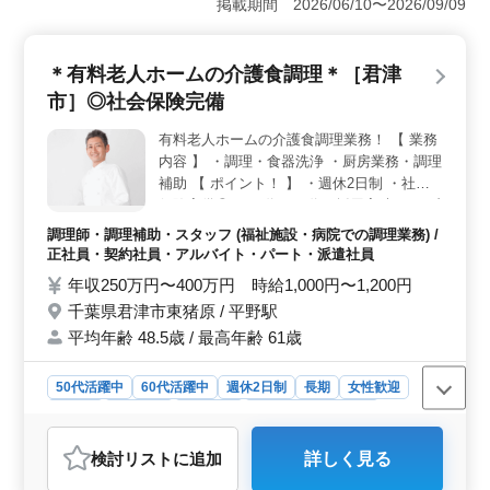
掲載期間 2026/06/10〜2026/09/09
す。50代から60代までの方々も多数採用され、その豊富
な経験と知識を活かして利用者の健康管理や介護に貢献
しています。経験を活かして安定した環境で働きたい方
＊有料老人ホームの介護食調理＊［君津
に最適な求人です。 ＜働きやすい環境＞ 残業が少
市］◎社会保険完備
なく、週休2日制の働き方で、ワークライフバランスを重
視した働き方が実現できます。また、社会保険も完備さ
有料老人ホームの介護食調理業務！ 【 業務
れており、安心して長く働くことができる環境が整って
内容 】 ・調理・食器洗浄 ・厨房業務・調理
います。利用者へのサポートに集中できる職場で、やり
がいを感じながら働けます。 ＜経験豊富な看護師歓
補助 【 ポイント！ 】 ・週休2日制 ・社会
迎＞ ベテランの看護師さんを歓迎しています。60代ま
保険完備◎ ・50代、60代の採用実績あり ブ
での採用実績があり、経験豊富な方々がチームを支えて
ランクのある方もご応募可能！！ まずはお
調理師・調理補助・スタッフ (福祉施設・病院での調理業務) /
います。安心して利用者に最高のケアを提供できる環境
問い合わせください♪
正社員・契約社員・アルバイト・パート・派遣社員
が整っています。
年収250万円〜400万円 時給1,000円〜1,200円
千葉県君津市東猪原 / 平野駅
平均年齢 48.5歳 / 最高年齢 61歳
50代活躍中
60代活躍中
週休2日制
長期
女性歓迎
正社員
契約社員
派遣社員
アルバイト・パート
調理師・調理補助・スタッフ
検討リスト
に追加
詳しく見る
おすすめポイント