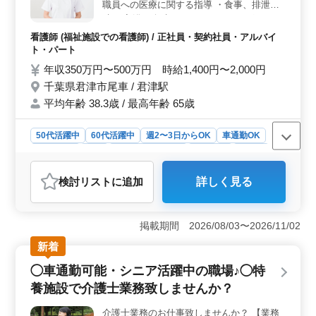
て、地元の方々の健康をサポートすることが使命になり
職員への医療に関する指導 ・食事、排泄補
ます。経験者を求めるこの職場で、地域に貢献しなが
助 ・入浴の介助 ・ベッドメイキング ・イン
ら、充実感を得られる仕事に就きませんか？
フルエンザ発生の予防、蔓延の防止 ・感染
看護師 (福祉施設での看護師) / 正社員・契約社員・アルバイ
性胃腸炎など感染症発生の予防、蔓延の防止
ト・パート
・吸引、呼吸器ケア ・レクリエーションの
年収350万円〜500万円 時給1,400円〜2,000円
補助 等 備考 ・制服貸与 ・残業少なめ ・交
千葉県君津市尾車 / 君津駅
通費：実費支給 シニア活躍中の職場です！
平均年齢 38.3歳 / 最高年齢 65歳
ご応募お待ちしております♪
50代活躍中
60代活躍中
週2〜3日からOK
車通勤OK
週休2日制
長期
残業なし・少なめ
女性歓迎
正社員
契約社員
アルバイト・パート
看護師
検討リスト
に追加
詳しく見る
おすすめポイント
＜地元での安定勤務＞ 地元君津市内での勤務で、地域
社会への貢献が期待できます。通勤も車通勤が可能なの
掲載期間 2026/08/03〜2026/11/02
で、交通の心配も少なく、生活に合わせた働き方ができ
新着
ます。地元で安定した雇用を求める方に最適な求人で
す。 ＜やりがいのある業務内容＞ 障害者施設での
◯車通勤可能・シニア活躍中の職場♪◯特
看護師業務は、単なる医療業務だけでなく、患者さんと
養施設で介護士業務致しませんか？
のコミュニケーションやサポートも重要です。外出時の
付き添いやレクリエーションの補助など、様々な業務が
介護士業務のお仕事致しませんか？ 【業務
あります。地域のニーズに応え、地域社会の一員として