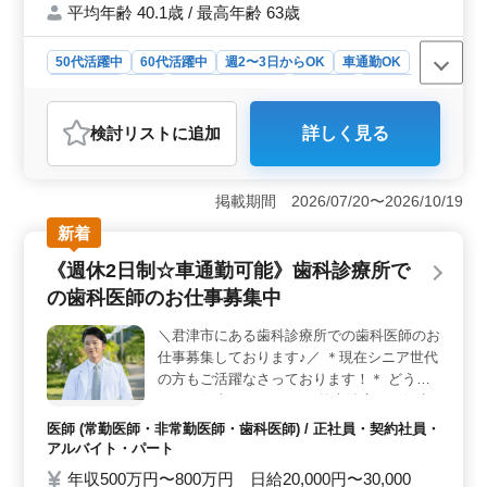
平均年齢 40.1歳 / 最高年齢 63歳
応募お待ちしております！
50代活躍中
60代活躍中
週2〜3日からOK
車通勤OK
週休2日制
長期
残業なし・少なめ
女性歓迎
正社員
契約社員
アルバイト・パート
医師
検討リスト
に追加
詳しく見る
おすすめポイント
＜50代以上活躍中♪ベテラン医師募集＞ 君津市の歯科ク
リニックでは、50代以上の経験豊富な歯科医師を歓迎し
掲載期間 2026/07/20〜2026/10/19
ています。スタッフは20代から60代まで多様な年齢層が
新着
在籍し、地域の患者様に信頼されているクリニックで
す。 ＜充実の待遇・柔軟な働き方＞ 年間休日120日
《週休2日制☆車通勤可能》歯科診療所で
以上と、働きやすい環境が整っています。車通勤可で交
の歯科医師のお仕事募集中
通費は全額支給。週2〜5日の出勤日数相談可能で、月平
均10時間の残業があります。給与は年収600万円〜1000
＼君津市にある歯科診療所での歯科医師のお
万円、日給2.5万円〜4万円で、通勤手当実費支給。
仕事募集しております♪／ ＊現在シニア世代
＜地域に愛されるクリニック＞ お子様からお年寄りま
で幅広い患者様が来院し、地域に愛されている歯科クリ
の方もご活躍なさっております！＊ どうい
ニックです。アットホームで温かい雰囲気の中で、患者
ったお仕事するの・・？ 外来治療、一般歯
様とのコミュニケーションを大切にしたい方にぴったり
科業務全般(保険診療中心)を担当して頂きま
医師 (常勤医師・非常勤医師・歯科医師) / 正社員・契約社員・
の職場です。
す！ ◎一般歯科/小児歯科 等◎ 歯や歯周病
アルバイト・パート
の治療・予防歯科・口腔ケアや審美歯科・歯
年収500万円〜800万円 日給20,000円〜30,000