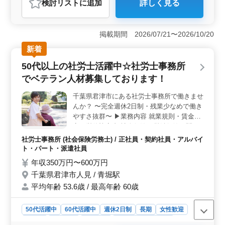
検討リスト
に追加
詳しく見る
おすすめポイント
＜経験とスキル向上＞ 歯科医師経験5年以上の方を歓迎
し、君津市の歯科医院でベテラン歯科医師を求めていま
掲載期間 2026/07/21〜2026/10/20
す。一般歯科から口腔外科、小児歯科、矯正歯科まで広
新着
範な診療業務に携わりながら、さらなるスキルの向上を
目指せます。 ＜働きやすい環境＞ 週2〜3日からの
50代以上の社労士活躍中☆社労士事務所
柔軟な勤務が可能で、週休2日制と残業が少ないため、仕
でベテラン人材募集しております！
事とプライベートの両立がしやすい環境です。車通勤が
可能であり、交通費は全額支給されるため通勤もスムー
千葉県君津市にある社労士事務所で働きませ
ズです。 ＜患者とのコミュニケーション＞ コミュ
んか？ 〜完全週休2日制・残業少なめで働き
ニケーションを大切にし、患者様との理解を深めながら
診療にあたっています。20代から60代まで幅広いスタッ
やすさ抜群〜 ▶業務内容 就業規則・賃金規
フが在籍し、アットホームな雰囲気で協力し合っていま
定・労使協定書 社会保険・労働保険に関す
す。
る諸手続き 助成金・奨励金に関する諸手続
社労士事務所 (社会保険労務士) / 正社員・契約社員・アルバイ
き 等 ▶備考 完全週休2日制 交通費実費支給
ト・パート・派遣社員
社会保障完備 社労士経験20年以上の方優遇
年収350万円〜600万円
致します！！ 是非一緒に働きませんか？ ご
千葉県君津市人見 / 青堀駅
応募お待ちしています♪♪
平均年齢 53.6歳 / 最高年齢 60歳
50代活躍中
60代活躍中
週休2日制
長期
女性歓迎
正社員
契約社員
派遣社員
アルバイト・パート