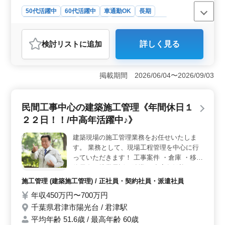
50代活躍中
60代活躍中
車通勤OK
長期
残業なし・少なめ
女性歓迎
正社員
契約社員
アルバイト・パート
看護師
検討リスト
に追加
詳しく見る
おすすめポイント
＜キャリアチャンス＞ 君津市内の介護老人保健施設で
の看護師業務募集です。中高年の方が活躍できる環境
掲載期間 2026/06/04〜2026/09/03
で、食事や排泄補助、バイタルチェックなどの業務を通
じて、高齢者の生活を支えるやりがいのあるお仕事で
す。夜勤なしでワークライフバランスを重視した働き方
民間工事中心の建築施工管理《年間休日１
ができます。 ＜働きやすさ＞ 君津駅からのアクセ
２２日！！/中高年活躍中♪》
スが良好で、車通勤も可能です。残業が少なめで、週5日
の勤務でシフト制となっており、プライベートとの両立
建築現場の施工管理業務をお任せいたしま
がしやすい環境です。年間休日110日でリフレッシュも十
す。 業務として、現場工程管理を中心に行
分に取れます。 ＜福利厚生＞ 社会保険完備や実費
支給の通勤手当、年2回の賞与など、待遇面も充実してい
っていただきます！ 工事案件 ・倉庫 ・移動
ます。禁煙の職場環境が整備されており、健康をサポー
体局舎（携帯電話の鉄塔） 中高年歓迎！！
トする労働環境が整っています。
60代ももちろん歓迎♪ 経験を生かして引っ張
施工管理 (建築施工管理) / 正社員・契約社員・派遣社員
っていってください！！
年収450万円〜700万円
千葉県君津市陽光台 / 君津駅
平均年齢 51.6歳 / 最高年齢 60歳