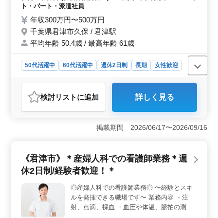
則作成 ・助成金業務 ◯備考◯ ・完全週休2
ト・パート・派遣社員
日制 ・中高年活躍中 ・社会保険完備 ・50
年収300万円〜500万円
代、60代の採用実績あり 50代以上のベテラ
千葉県君津市久保 / 君津駅
ン層の採用活動、積極的に行っております☆
平均年齢 50.4歳 / 最高年齢 61歳
ぜひご応募下さい！
50代活躍中
60代活躍中
週休2日制
長期
女性歓迎
正社員
契約社員
派遣社員
アルバイト・パート
社労士事務所
検討リスト
に追加
詳しく見る
おすすめポイント
＜安定した勤務環境＞ 求人では、完全週休2日制で働き
やすさを重視しています。労働時間も規定内で、福利厚
掲載期間 2026/06/17〜2026/09/16
生も充実しており、安定した勤務環境が整っています。
これにより、仕事とプライベートのバランスを取りなが
ら、長期的に活躍できます。 ＜幅広い業務内容＞
《君津市》＊産婦人科での看護師業務＊週
業務内容は多岐にわたり、社労士事務所経験が活かせま
休2日制/経験者歓迎！＊
す。社会保険手続きから給与計算、雇用管理、人材育成
相談など、幅広い業務を担当できます。これにより、ス
◎産婦人科での看護師業務◎ 〜経験とスキ
キルを磨きながら多彩な業務に携わることができま
ルを発揮できる職場です〜 業務内容 ・注
す。 ＜ベテラン層の活躍＞ また、50代以上のベテ
ラン層が積極的に活躍しており、経験を活かしたキャリ
射、点滴、採血 ・血圧や体温、脈拍の測定
アを築くことができます。経験豊富な方々との交流や指
・医療器具の洗浄、消毒 ・薬品や備品・器