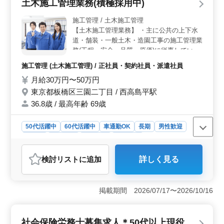
土木施工管理業務(積極採用中)
施工管理 / 土木施工管理
【土木施工管理業務】 ・主に公共の上下水
道・舗装・一般土木・造園工事の施工管理業
務(工程・安全・品質・原価)に従事していた
だきます。 ・施工計画書作成、各種書類作
施工管理 (土木施工管理) / 正社員・契約社員・派遣社員
成、施工図作成(Excelを使用) ・実行予算書
月給30万円〜50万円
の作成、納品書の確認 ・入札のための調
査、資料の作成、打ち合わせ 現場エリア都
東京都板橋区三園二丁目 / 西高島平駅
内中心(現在：足立区、白銀台、墨田区等) 今
36.8歳 / 最高年齢 69歳
回経験者や資格保有者の募集となります。
豊富な知識や経験を活かして働ける職場で
50代活躍中
60代活躍中
車通勤OK
長期
男性歓迎
す。 ベテランシニアの方歓迎。
正社員
契約社員
派遣社員
施工管理
おすすめポイント
検討リスト
に追加
詳しく見る
＜積極採用中＞ 公共土木工事の施工管理業務に携わり
ます。50代60代のベテランも歓迎されています。 ＜
必要資格＞ 1級土木施工管理技士の資格をお持ちである
掲載期間 2026/07/17〜2026/10/16
ことが必須とされており、Excelスキルも必要です。ま
た、蔵衛門の知識があれば尚可とされています。 ＜
充実の福利厚生＞ 正社員・契約社員・派遣社員と幅広
社会保険労務士募集求人＊50代以上現役
く募集しています。月給32万円～50万円で、全額支給の