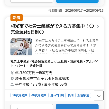
＜安定した収入と福利厚生＞ 安定した給与があり、賞与
が年2回、昇給制度も整備されており、長期的なキャリア
掲載期間 2026/06/17〜2026/09/16
を安心して築けます。各種保険も完備しています。
新着
＜駅近で通勤便利な環境＞ 駅から近く、通勤の負担が少
ないことも大きな魅力です。週休2日制で年間休日113日
和光市で社労士業務ができる方募集中！◯
とワークライフバランスが取りやすい環境です。 ＜
完全週休2日制◯
経験者優遇と幅広い年齢層の活躍＞ 調理経験20年以上の
方は条件優遇され、シニア世代の方も活躍中。経験を活
和光市にある社労士事務所にて、社労士業務
かし、若手の育成にも貢献できます。
ができる方の募集を行っております！ ＊求
人内容＊ ・社会保険の手続業務関連 ・給与
計算関連 ・雇用管理関連 ・人材育成相談 ・
人材制度制定 ・労務トラブル対応 ・就業規
社労士事務所 (社会保険労務士) / 正社員・契約社員・アルバイ
則作成 ・助成金業務 ◎備考◎ ・完全週休2
ト・パート・派遣社員
日制 ・中高年活躍中 ・社会保険完備 ・50
年収300万円〜500万円
代、60代の採用実績あり 50代以上のベテラ
埼玉県和光市白子 / 地下鉄成増駅
ン層の採用活動、積極的に行っております☆
平均年齢 47.3歳 / 最高年齢 59歳
アットホームな事務所です！ 一度お気軽に
お問い合わせ下さい♩
50代活躍中
60代活躍中
週休2日制
長期
女性歓迎
正社員
契約社員
派遣社員
アルバイト・パート
社労士事務所