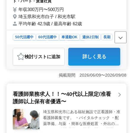
ト・パート・派遣社員
躍中 50代以上の方の新規採用実績がありま
年収300万円〜500万円
す！ ぜひご応募くださいませ！
埼玉県和光市白子 / 和光市駅
平均年齢 42.9歳 / 最高年齢 62歳
50代活躍中
60代活躍中
車通勤OK
週休2日制
長期
女性歓迎
正社員
契約社員
派遣社員
アルバイト・パート
社労士事務所
検討リスト
に追加
詳しく見る
おすすめポイント
＜働きやすさ＞ 和光市エリアの社労士事務所で、マイ
カー通勤可能です。土日祝休みや時短勤務も可能で、50
掲載期間 2026/06/09〜2026/09/08
代以上が活躍中です。和光市は住環境も良好で、自然に
囲まれた地域です。仕事とプライベートの両立がしやす
い環境が整っています。 ＜キャリアパス＞ 社労士
看護師業務求人！！〜40代以上限定/准看
事務所経験6ヶ月以上必須です。50代以上の方の積極採用
護師以上保有者優遇〜
実績があり、経験を活かして成長できる環境です。幅広
い業務に携わり、キャリアを築けます。また、経験豊富
埼玉県和光市にある福祉施設で正看護師・准
なベテラン社労士の方々と共に働くことで、さらなるス
看護師募集です。 ・バイタルチェック ・配
キルアップが期待できます。 ＜福利厚生＞ 雇用・
労災・健康・厚生の福利厚生完備しています。年収300万
薬準備、与薬 ・簡単な医療処置 ・外出の付
円〜500万円で、通勤手当も支給しています。禁煙環境
き添い ・介護職員への医療に関する指導 ・