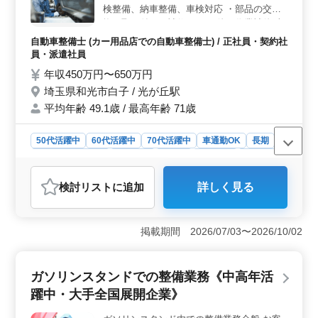
検整備、納車整備、車検対応 ・部品の交
わたる業務を担当します。ブランクがあっても丁寧に指
換・取り付け・補修 ・その他の作業補佐 車
導してもらえるので、安心して復職できます。50歳以上
種は乗用車などになります。 ＊マイカー通
のベテランスタッフが活躍中の職場で経験を活かしなが
自動車整備士 (カー用品店での自動車整備士) / 正社員・契約社
ら新たなスキルも身につけられる環境です。
勤OK ＊残業基本的になし ＊50歳以上活躍
員・派遣社員
中 アットホームで働きやすい企業です。 ベ
年収450万円〜650万円
テランメカニックとして培ってきた技術を活
埼玉県和光市白子 / 光が丘駅
かして働きませんか？
平均年齢 49.1歳 / 最高年齢 71歳
50代活躍中
60代活躍中
70代活躍中
車通勤OK
長期
残業なし・少なめ
男性歓迎
正社員
契約社員
派遣社員
自動車整備士
検討リスト
に追加
詳しく見る
おすすめポイント
＜給与・待遇の魅力＞ 賞与も支給されるため、安定し
た収入が見込めます。通勤手当も実費支給され、福利厚
掲載期間 2026/07/03〜2026/10/02
生も充実しており、雇用・労災・健康・厚生年金が完備
されています。長期で安定して働きたい方には最適な環
境です。 ＜柔軟な勤務環境＞ マイカー通勤が可能
ガソリンスタンドでの整備業務《中高年活
で、残業もほとんどないため、ワークライフバランスが
躍中・大手全国展開企業》
非常に取りやすいです。シフト制の休日や火曜定休によ
り、スケジュールを調整しやすく、年間休日113日とプラ