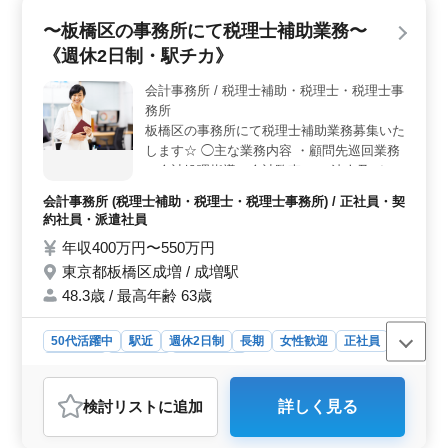
い条件＞ 完全週休2日制でメリハリある働き方が可能で
〜板橋区の事務所にて税理士補助業務〜
す。駅近で通勤も便利で、女性や50代以上の方も歓迎さ
《週休2日制・駅チカ》
れています。また、勤務時間や休憩時間もしっかり設定
されており、ワークライフバランスが保たれていま
会計事務所 / 税理士補助・税理士・税理士事
す。 ＜安定した福利厚生＞ 社会保険完備で安心し
務所
て働けます。福利厚生が整っており、長期的にキャリア
を築ける環境です。また、給与水準も年収300万円〜500
板橋区の事務所にて税理士補助業務募集いた
万円と設定されており、安定した収入を得られます。
します☆ ◯主な業務内容 ・顧問先巡回業務
（会計処理指導、会計監査） ・法人及び個
人の税務会計業務 ・各種税務申告書類の作
会計事務所 (税理士補助・税理士・税理士事務所) / 正社員・契
成及び税務相談業務 ・会社設立、事業承継
約社員・派遣社員
等のサポート ・相続対策～相続税申告業務
年収400万円〜550万円
・経営アドバイス 備考 週休2日制 ソフト ：
東京都板橋区成増 / 成増駅
ミロク情報サービス 駅チカ 現在50歳以上も
活躍している企業です。 ぜひ今までの経験
48.3歳 / 最高年齢 63歳
を活かして頂ける方のご応募お待ちしており
ます◎
50代活躍中
駅近
週休2日制
長期
女性歓迎
正社員
契約社員
派遣社員
会計事務所
おすすめポイント
検討リスト
に追加
詳しく見る
＜経験を活かせる業務＞ 会計事務所経験を活かし、税
理士補助業務に携わりませんか？ 会計事務所での幅広