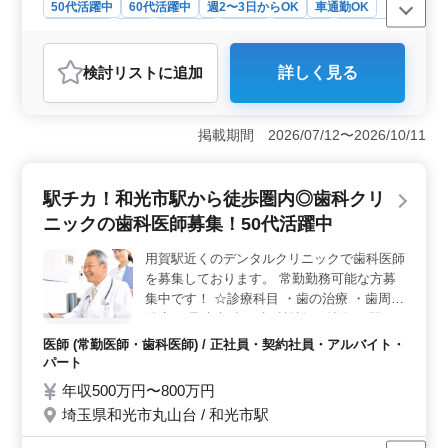
50代活躍中
60代活躍中
週2〜3日からOK
車通勤OK
週休2日制
長期
女性歓迎
正社員
契約社員
派遣社員
アルバイト・パート
介護福祉士・介護スタッフ
検討リスト
に追加
詳しく見る
おすすめポイント
＜多様な雇用形態＞ 和光市の介護老人保健施設でのお
仕事。 正社員、契約社員、アルバイト、パート、派遣
掲載期間 2026/07/12〜2026/10/11
社員といった多様な雇用形態があり、週3日からの勤務が
可能で、個人の生活スタイルや家庭の事情に合わせて柔
軟に勤務スタイルを選べます。 ＜休日と福利厚生
駅チカ！和光市駅から徒歩圏内◎歯科クリ
＞ 年間休日は120日と多めで、完全週休2日制。これに
ニックの歯科医師募集！50代活躍中
よりプライベートの時間を充実させることができ、仕事
とプライベートのバランスを保ちやすい環境が整ってい
用賀駅近くのデンタルクリニックで歯科医師
ます。また、福利厚生も充実しており、安心して働け、
を募集しております。 常勤勤務可能な方募
長期的なキャリア形成にも適しています。 ＜通勤の
便利さ＞ 車通勤が可能で、無料駐車場も完備。通勤に
集中です！ ☆診療科目 ・歯の治療 ・歯周病
関するストレスが軽減されます。地下鉄成増駅からのア
治療 ・予防歯科 ・歯科検診 ☆特徴 ・駅チ
クセスも良好で、公共交通機関を利用する方にとっても
カ ・交通費支給 ・社会保険完備 ・残業少な
医師 (常勤医師・歯科医師) / 正社員・契約社員・アルバイト・
便利な立地です。
め ベテラン歯科医師歓迎です！ 皆様からの
パート
ご応募、お待ちしております！
年収500万円〜800万円
埼玉県和光市丸山台 / 和光市駅