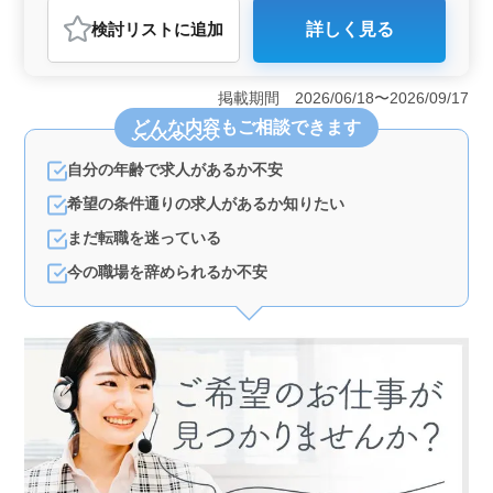
アルバイト・パート
社労士事務所
検討リスト
に追加
詳しく見る
おすすめポイント
＜和光市の社労士事務所でのお仕事＞ 和光市にある社
労士事務所で、社労士業務に携わる方を募集していま
掲載期間 2026/06/18〜2026/09/17
す。社会保険手続きや給与計算、労務管理、人材育成な
どんな内容
もご相談できます
ど、幅広い業務をお任せします。経験を活かして、働き
やすい環境でスキルを磨いてみませんか？ ＜50代、
自分の年齢で求人があるか不安
60代の方も活躍中！＞ ベテラン層の方々も積極的に採
用しています。経験豊富な方々のご応募をお待ちしてお
希望の条件通りの求人があるか知りたい
ります。完全週休2日制や駅近の好立地、福利厚生の充実
など、働きやすい環境が整っています。 ＜お問い合
まだ転職を迷っている
わせはお気軽に＞ お仕事内容や応募条件についての詳
今の職場を辞められるか不安
細は、お気軽にお問い合わせください。親切丁寧な対応
で、皆様のご応募をお待ちしております。経験を活かし
て、安心して長く働ける職場で新たなキャリアを築いて
みませんか？