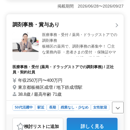
い業務を通じて、経験を活かしスキルアップもできま
掲載期間 2026/06/28〜2026/09/27
す。 ＜働きやすい環境＞ 週休2日制でメリハリある
働き方が可能。駅チカで通勤も便利で、働きやすく長期
的に安定して働けます。 ＜中高年活躍＞ 50歳以上
調剤事務・賞与あり
の方も活躍中。経験豊富な方々と共に働けます。
医療事務・受付 / 薬局・ドラッグストアでの
調剤事務
板橋区の薬局で、調剤事務の募集中！ ◯主
な業務内容 ・患者さまの受付 ・保険証やマ
イナンバーカードの確認 ・処方箋の入力業
務補助 ・在庫管理 ・納品発注対応 ブランク
医療事務・受付 (薬局・ドラッグストアでの調剤事務) / 正社
OK！お気軽にご応募ください！ ※賞与あり
員・契約社員
※駅チカ 駅から徒歩1分！ 通勤ストレスも
年収250万円〜400万円
少なく、快適に働ける職場です！
東京都板橋区成増 / 地下鉄成増駅
38.8歳 / 最高年齢 71歳
50代活躍中
駅近
長期
残業なし・少なめ
女性歓迎
正社員
契約社員
医療事務・受付
おすすめポイント
検討リスト
に追加
詳しく見る