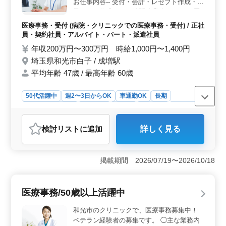
す。さらに、従業員の定着率が90%以上と高く、働きや
お仕事内容-- 受付・会計・レセプト作成・電
すい環境が整っています。
子カルテ作成・その他関連業務 ☆シニア層
歓迎 ☆年齢・資格不問 ☆経験重視 ☆アット
医療事務・受付 (病院・クリニックでの医療事務・受付) / 正社
ホームな職場 ご応募お待ちしております◯
員・契約社員・アルバイト・パート・派遣社員
年収200万円〜300万円 時給1,000円〜1,400円
埼玉県和光市白子 / 成増駅
平均年齢 47歳 / 最高年齢 60歳
50代活躍中
週2〜3日からOK
車通勤OK
長期
残業なし・少なめ
女性歓迎
正社員
契約社員
派遣社員
アルバイト・パート
医療事務・受付
検討リスト
に追加
詳しく見る
おすすめポイント
＜中高年の活躍を支援＞ 和光市での医療事務業務募集
中です！中高年の方々も大歓迎しています。年齢や資格
掲載期間 2026/07/19〜2026/10/18
に関係なく、経験を重視した採用を行っています。アッ
トホームな職場で、シニア層の方々が活躍できる環境を
整えているところが魅力です。 ＜充実の休日と福利
医療事務/50歳以上活躍中
厚生＞ 年間休日数は114日以上で、土曜日の午後や日曜
日、祝日にはしっかり休めます。また、夏季休暇や年末
和光市のクリニックで、医療事務募集中！
年始、有給休暇など、さまざまな休暇制度があります。
ベテラン経験者の募集です。 ◯主な業務内
さらに、賞与も年2回支給されるため、安定した収入を得