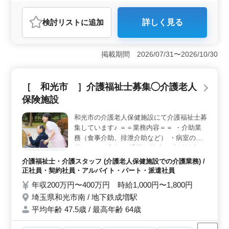
アルバイト・パート
調理師・調理補助・スタッフ
検討リスト
に追加
詳しく見る
おすすめポイント
＜週休2日制で働きやすい＞ この仕事は週休2日制で、
ワークライフバランスを重視した働き方が実現できま
掲載期間 2026/07/31〜2026/10/30
す。また、勤務時間も応相談で、調理経験が豊富な方に
とって理想的な環境です。 ＜車通勤可でアクセス便
利＞ 保育園は車通勤が可能で、アクセスが便利です。
［ 和光市 ］介護福祉士募集◯介護老人
通勤時間を短縮しストレスなく通勤できます。 ＜50
保険施設
代、60代の方々も活躍中＞ 50代、60代の方々も活躍し
ており、年齢に関係なく働ける環境が整っています。調
和光市の介護老人保健施設にて介護福祉士募
理経験が3年以上あれば、資格や学歴に関係なく応募可能
集しています♪ ＝＝業務内容＝＝ ・介助業
です。
務（食事介助、排泄介助など） ・病室の清
掃やシーツ交換 ・看護師補助 ・生活援助 ・
移動介助 ・入居者の健康管理 等 ＝＝備考＝
介護福祉士・介護スタッフ (介護老人保健施設での介護業務) /
＝ ＊年間休日120日（プライベート充実でき
正社員・契約社員・アルバイト・パート・派遣社員
る♪） ＊完全週休2日制 ＊車通勤可 皆様から
年収200万円〜400万円 時給1,000円〜1,800円
のご応募お待ちしております！
埼玉県和光市南 / 地下鉄成増駅
平均年齢 47.5歳 / 最高年齢 64歳