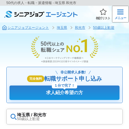
50代の求人・転職・派遣情報 - 埼玉県 和光市
メニュー
検討リスト
シニアジョブエージェント
埼玉県
和光市
50歳以上歓迎
非公開求人多数!
転職サポート申し込み
完全無料
１分で完了！
求人紹介希望の方
埼玉県 / 和光市
50歳以上歓迎