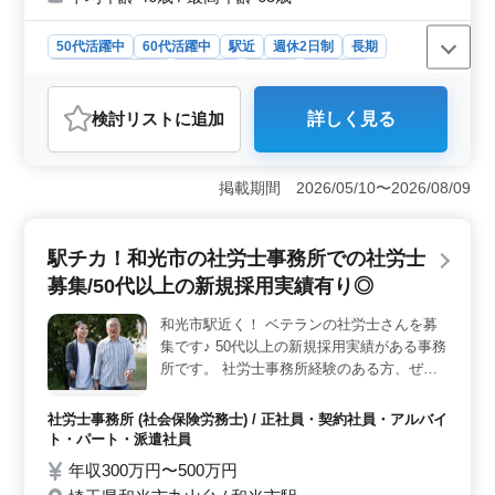
50代活躍中
60代活躍中
駅近
週休2日制
長期
残業なし・少なめ
女性歓迎
正社員
契約社員
アルバイト・パート
看護師
検討リスト
に追加
詳しく見る
おすすめポイント
＜経験・資格の優遇条件＞ 訪問看護業務経験が5年以上
あり、正看護師または准看護師免許をお持ちの方を募集
掲載期間 2026/05/10〜2026/08/09
しています。50代や60代の方々も活躍中で、経験を活か
して働ける環境です。さらに、制服の貸与や決算賞与、
昇給もあり、働きやすい環境が整っています。訪問看護
駅チカ！和光市の社労士事務所での社労士
業務の経験を活かして、安定した環境でスキルアップを
募集/50代以上の新規採用実績有り◎
図りませんか？ ＜業務内容＞ 訪問看護師として、
高齢者の健康状態の確認や相談、日常生活の援助や清潔
和光市駅近く！ ベテランの社労士さんを募
援助、医療処置や医療機器の管理などの業務を担当しま
集です♪ 50代以上の新規採用実績がある事務
す。また、和光市駅から徒歩圏内に位置し、駅チカで通
勤も便利です。 ＜働きやすさ＞ 週5日勤務で、週休
所です。 社労士事務所経験のある方、ぜひ
2日制の休日体制が整っています。月9日の休みや夏季休
ご応募くださいませ＾＾ ＊お仕事内容 社会
業、年末年始休暇、有給休暇など、充実した休暇制度が
保険の手続業務関連/給与計算関連/雇用管理
社労士事務所 (社会保険労務士) / 正社員・契約社員・アルバイ
あります。就業時間は09:00〜18:00で、休憩時間も60分
関連/助成金業務 等 ＊求人の特徴 完全週休2
ト・パート・派遣社員
確保されています。
日制/社会保険完備/スタッフ層は30代〜50
年収300万円〜500万円
代！ 明るくてわきあいあいとした職場で