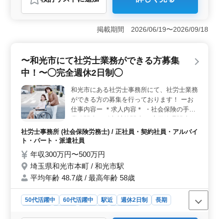
おすすめポイント
＜眼科での医療事務業務＞ 和光市駅近くの眼科での医
療事務を募集しています。処方箋の受付入力やレセプト
掲載期間 2026/06/19〜2026/09/18
作成など、眼科での業務に携わることができます。週3日
以上のフルタイム勤務が可能な方を歓迎していま
す。 ＜駅から徒歩5分の好立地＞ 和光市駅から徒歩
〜和光市にて社労士業務ができる方募集
5分の好立地に位置し、通勤も便利です。交通の便が良い
中！〜◯完全週休2日制◯
ため、通勤時間を短縮できます。また、周辺には様々な
施設や飲食店があり、仕事終わりに立ち寄ることもでき
和光市にある社労士事務所にて、社労士業務
ます。穏やかな環境で働きたい方に最適です。 ＜中
ができる方の募集を行っております！ ーお
高年の活躍の場＞ 40代以上の経験者も歓迎していま
す。医療事務の経験を活かし、安定した環境で長く働く
仕事内容ー ＊求人内容＊ ・社会保険の手続
ことができます。また、ベテランのスタッフが多く在籍
業務関連 ・給与計算関連 ・雇用管理関連 ・
しており、経験を共有しながらスキルアップできる環境
人材育成相談 ・人材制度制定 ・労務トラブ
社労士事務所 (社会保険労務士) / 正社員・契約社員・アルバイ
です。安心してキャリアを築きたい方におすすめです。
ル対応 ・就業規則作成 ・助成金業務 ◯備考
ト・パート・派遣社員
◯ ・完全週休2日制 ・駅近 ・社会保険完備
年収300万円〜500万円
・50代、60代の採用実績あり 50代以上のベ
埼玉県和光市本町 / 和光市駅
テラン層の採用活動、積極的に行っておりま
平均年齢 48.7歳 / 最高年齢 58歳
す☆ まずお気軽にお問い合わせください♪
50代活躍中
60代活躍中
駅近
週休2日制
長期
女性歓迎
正社員
契約社員
派遣社員