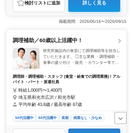
検討リスト
に追加
詳しく見る
おすすめポイント
＜和光市で社労士業務ができる方募集中！＞ 埼玉県和
光市白子に位置する社労士事務所での募集です。社労士
掲載期間 2026/06/16〜2026/09/15
業務経験を活かして働けます。完全週休2日制で、ワーク
ライフバランスも重視しています。 ＜多彩な業務内
容＞ 社会保険手続きや給与計算など、幅広い業務に携
調理補助／60歳以上活躍中！
わることができます。労務トラブル対応や助成金業務な
ど、経験を活かしてさまざまな業務にチャレンジできま
研究所施設内の食堂にて調理補助等を担当し
す。 ＜アットホームな職場環境＞ 50代以上のベテ
ていただきます。 ◯主な業務 ・調理補助 ・
ラン層も活躍中で、アットホームな雰囲気が自慢です。
食事の盛り付け ・販売 ・カウンター等での
経験豊富な方から学ぶことも多く、成長の機会が豊富で
食事提供 ・食器の洗浄 等 60歳以上のベテラ
す。積極的な採用活動を行っていますので、お気軽にお
ンが元気に活躍中です！ アットホームな職
問い合わせください。
調理師・調理補助・スタッフ (食堂・給食での調理業務) / アル
場でご自身の力を発揮しませんか？
バイト・パート・派遣社員
時給1,000円〜1,400円
埼玉県和光市広沢 / 和光市駅
平均年齢 43.8歳 / 最高年齢 67歳
50代活躍中
60代活躍中
長期
残業なし・少なめ
女性歓迎
派遣社員
アルバイト・パート
調理師・調理補助・スタッフ