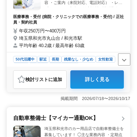
容 ・ご案内（来院対応、電話対応） ・レセ
ることができます。福利厚生も充実しており、社会保険
プト ・データ入力 ・健康診断の計測業務 ・
も完備しています。 ＜アクセス抜群の職場＞ 成増
レジ会計業務 ブランクOK！お気軽にご応募
駅からアクセスが良く、車通勤も可能です。無料駐車場
医療事務・受付 (病院・クリニックでの医療事務・受付) / 正社
ください！ ※駅チカ ※賞与あり ※年間休日
も完備されていますので、通勤に便利なところも魅力に
員・契約社員
120日 今まで培ってきたスキルを発揮して頂
なります。和光市内の落ち着いた環境で、安心して働く
年収250万円〜400万円
ける方、ぜひご応募ください！
ことが可能です。
埼玉県和光市丸山台 / 和光市駅
平均年齢 40.2歳 / 最高年齢 63歳
50代活躍中
駅近
長期
残業なし・少なめ
女性歓迎
正社員
契約社員
医療事務・受付
おすすめポイント
検討リスト
に追加
詳しく見る
＜柔軟な勤務条件＞ 勤務時間は8:30～18:30や8:30～
14:30と、選択可能な勤務時間で、週5～6日の勤務です。
残業は月平均20時間と少なめで、家庭やプライベートと
掲載期間 2026/07/18〜2026/10/17
両立しやすい環境です。駅チカで通勤も便利です。
＜魅力的な福利厚生＞ 年2回の賞与があり、年収250万
円〜400万円が見込めます。各種保険も完備しており、安
自動車整備士【マイカー通勤OK】
心して働ける環境が整っています。年間休日120日と多め
で、ワークライフバランスを大切にできます。 ＜経
埼玉県和光市のカー用品店で自動車整備士を
験を活かせる職場＞ 診療報酬請求経験が活かせる業務
募集しています！ ◯主な業務内容 ・定期点
内容で、来院対応、レセプト、データ入力など、多岐に