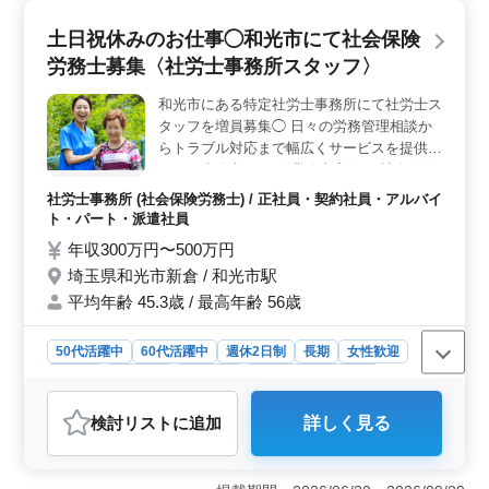
活かし、チーム全体の力になっています。年齢に関係な
く、誰もが活躍できる環境が整っています。 ＜落ち
土日祝休みのお仕事◯和光市にて社会保険
着いた環境＞ 和光市駅に近く、電車でのアクセスが良
労務士募集〈社労士事務所スタッフ〉
好なため通勤もストレスを感じることなく行えます。ま
た社会保険が完備されており、安心して働くことができ
和光市にある特定社労士事務所にて社労士ス
る環境が整っています。周囲には緑も多く、落ち着いた
タッフを増員募集◯ 日々の労務管理相談か
雰囲気の中で業務に集中できます。 ＜業務内容＞
労働や社会保険手続き、給与計算、人事評価制度など幅
らトラブル対応まで幅広くサービスを提供し
広い業務に携わることができます。経験を活かしながら
ている事務所です 〈業務内容〉 ・社会保険
新たな知識やスキルを身につけることができるため成長
手続業務 ・各種助成金業務 ・労務管理相談
社労士事務所 (社会保険労務士) / 正社員・契約社員・アルバイ
意欲の高い方にとって魅力的な環境です。
・就業規則作成 ・人事制度制定 ・人材育成
ト・パート・派遣社員
相談 ・労働トラブル対応 等 〈備考〉 ・完
年収300万円〜500万円
全週休2日制 ・交通費実費支給 ・経験に応
埼玉県和光市新倉 / 和光市駅
じて条件面優遇 資格や今までの経験を活か
平均年齢 45.3歳 / 最高年齢 56歳
して働きませんか？ 皆様のご応募をお待ち
しております♪
50代活躍中
60代活躍中
週休2日制
長期
女性歓迎
正社員
契約社員
派遣社員
アルバイト・パート
社労士事務所
検討リスト
に追加
詳しく見る
おすすめポイント
＜働きやすさ＞ 土日祝休みで完全週休2日制なので、プ
ライベートの時間もしっかり確保できます。また長期休