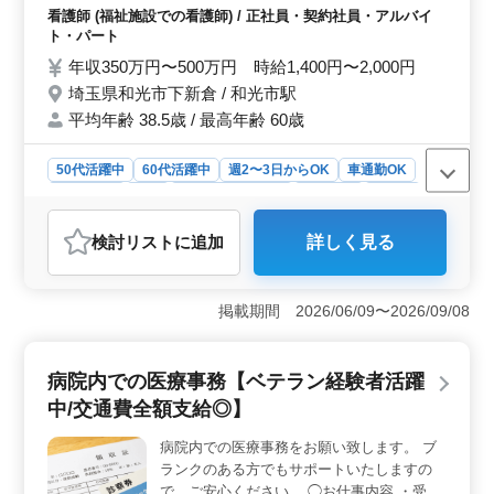
で、健康を保ちながら働けます。働きながら充実した生
食事、排泄補助 ・入浴の介助 ・ベッドメイ
看護師 (福祉施設での看護師) / 正社員・契約社員・アルバイ
活を送れる待遇が整っています。地域に根ざした社会貢
キング ぜひいまでの経験を生かしてくださ
ト・パート
献にも繋がるやりがいのある仕事です。
い。 ○40代以上正看護師資格保有者条件面優
年収350万円〜500万円 時給1,400円〜2,000円
遇いたします ○40代以上看護師業務でお探し
埼玉県和光市下新倉 / 和光市駅
の方お問い合わせください ご応募お待ちし
平均年齢 38.5歳 / 最高年齢 60歳
ております！！
50代活躍中
60代活躍中
週2〜3日からOK
車通勤OK
週休2日制
長期
残業なし・少なめ
女性歓迎
正社員
契約社員
アルバイト・パート
看護師
検討リスト
に追加
詳しく見る
おすすめポイント
＜40代以上限定・准看護師以上優遇＞ 経験豊富な看護
師を求めており、特に40代以上の方や准看護師以上の資
掲載期間 2026/06/09〜2026/09/08
格をお持ちの方は、条件面で優遇いたします。幅広い業
務に携わりながら、地域の高齢者の方々の健康をサポー
トしていただきます。 ＜福祉施設での看護経験者歓
病院内での医療事務【ベテラン経験者活躍
迎＞ 福祉施設での経験がある方は、即戦力として活躍
中/交通費全額支給◎】
いただけます。バイタルチェックから医療処置まで、多
岐にわたる業務を通じて、地域社会に貢献していただき
病院内での医療事務をお願い致します。 ブ
ます。また、入浴介助やレクリエーションなど、やりが
ランクのある方でもサポートいたしますの
いのある業務もあります。 ＜働きやすい環境＞ 週
休2日制でプライベートも充実させながら、安心して働け
で、ご安心ください。 ◯お仕事内容 ・受