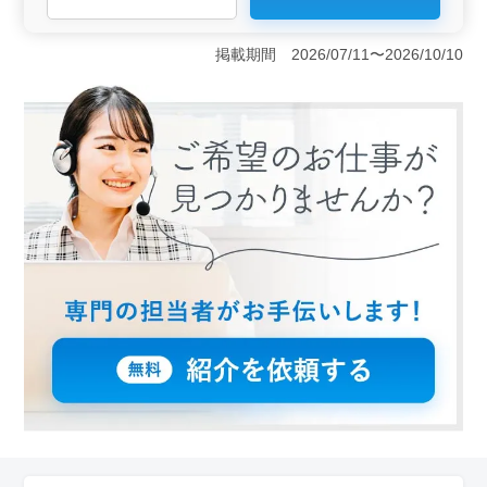
＜シニア歓迎と経験を活かせる環境＞ 50代以上のベテ
ランスタッフが活躍しており、ブランクがあっても応募
可能です。調剤事務や診療報酬請求の経験があれば、年
掲載期間 2026/07/11〜2026/10/10
数は問われず、即戦力として働けます。経験を活かして
活躍したい方にとって理想的な職場です。 ＜駅近で
通勤の利便性抜群＞ 地下鉄成増駅から徒歩わずか1分と
いう好立地で、通勤が非常に便利です。毎日の通勤スト
レスを大幅に軽減でき、仕事に集中しやすい環境が整っ
ています。駅チカのため、交通機関でのアクセスも抜群
で、通勤に時間をかけたくない方や電車通勤の方に最適
な職場です。 ＜働きやすさと収入のバランス＞ シ
フト制の勤務で、残業は月10時間程度と少ないため、プ
ライベートと仕事のバランスが取りやすい環境です。ま
た、年収250〜400万円に加えて、賞与も支給されるた
め、収入面でも安定した生活が見込めます。さらに、雇
用・健康・厚生などの福利厚生も充実しており、長期的
に安心して働ける職場です。