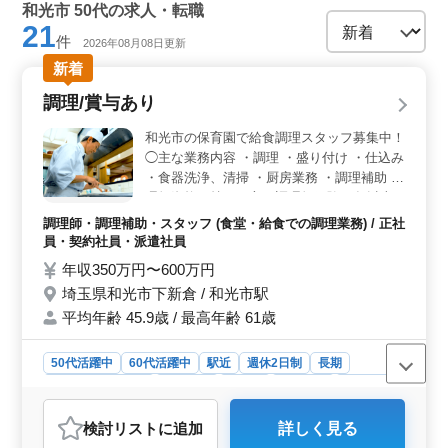
和光市 50代の求人・転職
21
件
2026年08月08日更新
新着
調理/賞与あり
和光市の保育園で給食調理スタッフ募集中！
◯主な業務内容 ・調理 ・盛り付け ・仕込み
・食器洗浄、清掃 ・厨房業務 ・調理補助 調
理師資格お持ちの方、調理師経験20年以上
の方は条件面優遇します！ 培ってきた経
調理師・調理補助・スタッフ (食堂・給食での調理業務) / 正社
験・スキルを若手に伝えていきませんか？
員・契約社員・派遣社員
＊賞与あり ＊昇給制度あり ＊駅チカ ＊50歳
年収350万円〜600万円
以上活躍中 ＊年間休日113日
埼玉県和光市下新倉 / 和光市駅
平均年齢 45.9歳 / 最高年齢 61歳
50代活躍中
60代活躍中
駅近
週休2日制
長期
残業なし・少なめ
女性歓迎
正社員
契約社員
派遣社員
調理師・調理補助・スタッフ
検討リスト
に追加
詳しく見る
おすすめポイント