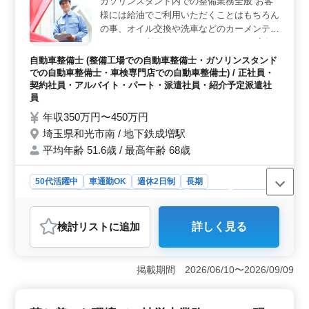
ガソリンスタンド内での整備業務全般 お客
イベートの時間もしっかり確保できます。 ＜スキル
様には給油でご利用いただくことはもちろん
を活かせる＞ 3級自動車整備士以上の資格があれば、整
備士経験は年数不問で挑戦可能です。定期点検や車検対
の事、オイル交換や洗車などのカーメンテナ
応、部品交換などの基本業務を中心に、今まで培ってき
ンスでもご利用いただいております。 店舗
た技術を活かしながら働けます。
によっては車検専門店として整備工場を所有
自動車整備士 (整備工場での自動車整備士・ガソリンスタンド
している店舗もございます。 ・軽整備全般
での自動車整備士・車検専門店での自動車整備士) / 正社員・
・給油 ・オイル交換、洗車 資格者、経験者
契約社員・アルバイト・パート・派遣社員・紹介予定派遣社
の募集になります。 4,50代ベテラン中高年
員
スタッフ多数活躍中！！！ 中高年、ベテラ
年収350万円〜450万円
ン層、ブランクある方のご応募もお待ちして
埼玉県和光市南 / 地下鉄成増駅
ます。
平均年齢 51.6歳 / 最高年齢 68歳
50代活躍中
車通勤OK
週休2日制
長期
残業なし・少なめ
男性歓迎
正社員
契約社員
派遣社員
紹介予定派遣社員
アルバイト・パート
自動車整備士
検討リスト
に追加
詳しく見る
おすすめポイント
＜業務内容と勤務条件＞ ガソリンスタンドでの整備業
務の募集です。お客様の車両に対する軽整備や給油、オ
掲載期間 2026/06/10〜2026/09/09
イル交換、洗車などのカーメンテナンスを担当します。
一部店舗では車検専門店として整備工場も運営していま
す。中高年やベテランの方々が多数活躍しており、経験