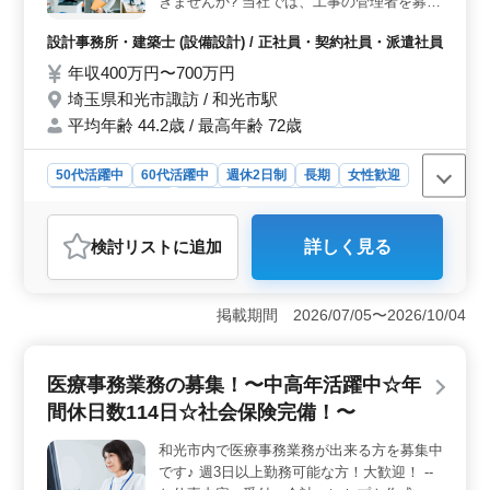
きませんか? 当社では、工事の管理者を募集
セスが良好です。また、通勤費は全額支給されるため、
しています。 主に、お客様との打ち合わせ
出勤にかかる費用の心配がありません。
設計事務所・建築士 (設備設計) / 正社員・契約社員・派遣社員
から工期管理、納品までを一括して管理して
いただく仕事です。 仕事は多岐にわたりま
年収400万円〜700万円
すが、達成感とやりがいのある仕事です。
埼玉県和光市諏訪 / 和光市駅
経験がなくて不安な方、ご安心ください。
平均年齢 44.2歳 / 最高年齢 72歳
当社では業界の中でも研修に力を入れてお
り、スキルや技術を最初に丁寧にお教えしま
50代活躍中
60代活躍中
週休2日制
長期
女性歓迎
す。 やりがいがある仕事と働きやすい環境
で、従業員の定着率90%以上! 分からないこ
正社員
契約社員
派遣社員
設計事務所・建築士
とも皆で解決していく社風のため、安心して
おすすめポイント
仕事をしていただけます。
検討リスト
に追加
詳しく見る
＜幅広い世代の活躍の場＞ 当社では50代や60代の方も
積極的に活躍しています。経験豊富な方々が多く在籍
し、経験を活かして業務に取り組むことができま
掲載期間 2026/07/05〜2026/10/04
す。 ＜教育研修制度の充実＞ 経験がない方でも安
心して仕事に取り組める環境が整っています。研修制度
に力を入れており、スキルや技術を丁寧に教えていま
医療事務業務の募集！〜中高年活躍中☆年
す。また、分からないことがあっても皆で解決していく
社風があり、安心して成長できる環境です。 ＜やり
間休日数114日☆社会保険完備！〜
がいのある仕事と働きやすい環境＞ 工事の管理者とし
て、お客様との打ち合わせから工期管理、納品まで一貫
和光市内で医療事務業務が出来る方を募集中
して担当することで、やりがいを感じることができま
です♪ 週3日以上勤務可能な方！大歓迎！ --