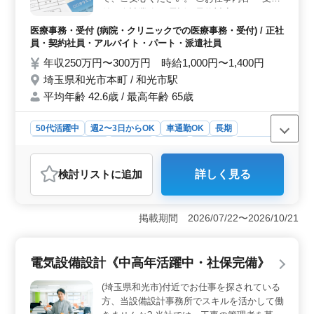
る環境を整えています。残業はほぼなく、車通勤も可能
付、会計業務 ・電話、予約対応 ・カルテや
なので、交通手段に制約のある方も安心して通勤できま
レセプトの作成 ・診療補助業務 等 ◯特徴
医療事務・受付 (病院・クリニックでの医療事務・受付) / 正社
す。看護のプロフェッショナルとして、充実したキャリ
＊週3日以上からでOK、もちろんフルタイム
員・契約社員・アルバイト・パート・派遣社員
アを築くことが可能です。
や正社員勤務も歓迎 ＊シフト制による週休2
年収250万円〜300万円 時給1,000円〜1,400円
日制 ＊交通費全額支給あり 40代50代の方現
埼玉県和光市本町 / 和光市駅
場でご活躍されております。 皆様のご応
平均年齢 42.6歳 / 最高年齢 65歳
募、お待ちしております。
50代活躍中
週2〜3日からOK
車通勤OK
長期
残業なし・少なめ
女性歓迎
正社員
契約社員
派遣社員
アルバイト・パート
医療事務・受付
検討リスト
に追加
詳しく見る
おすすめポイント
＜経験者優遇＞ 医療事務の経験がある方はこの職場で
即戦力として活躍できます。ブランクがある方でも、入
掲載期間 2026/07/22〜2026/10/21
職後のサポートが充実しているため、安心して仕事を再
開できます。病院では中高年の方々が多数在籍してお
り、活躍しています。 ＜就業条件の柔軟性＞ 週に3
電気設備設計《中高年活躍中・社保完備》
日から勤務が可能であり、シフト制による週休2日制を採
用しています。複数の雇用形態で募集をしており、ライ
(埼玉県和光市)付近でお仕事を探されている
フスタイルに合わせた働き方が選べます。 ＜通勤の
方、当設備設計事務所でスキルを活かして働
便利さ＞ 和光市駅から徒歩圏内の立地で、交通のアク