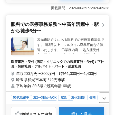
＜業務内容＞ 施設では、障害者の方々に質の高いサポ
ートを提供しています。看護師として、利用者さまへの
掲載期間 2026/06/29〜2026/09/28
健康管理や医療処置を通じて、役立つサービスを提供し
ませんか？ ＜働きやすい環境＞ 夜勤なしで、仕事
とプライベートの両立もしやすいです。また、車通勤も
眼科での医療事務業務〜中高年活躍中・駅
OKなので、通勤ストレスを軽減できます。長期で安定し
から徒歩5分〜
て働きたい方に最適な環境です。 ＜経験を活かすチ
ャンス＞ 豊富な経験をお持ちの方にぴったりの求人で
和光市駅近くにある眼科での医療事務募集で
す。看護実務経験5年以上のベテラン看護師を募集しま
す。 週3日以上、フルタイム勤務可能な方歓
す。あなたの経験を活かして、新たなフィールドで活躍
しませんか？
迎いたします。 ◯業務内容 ・処方箋受付の
入力業務 ・レセプト作成 ・患者様対応 ・視
力検査 等 ＊40代以上歓迎 ＊社会保険完備
医療事務・受付 (病院・クリニックでの医療事務・受付) / 正社
＊駅からすぐ！ ベテランのスタッフさん募
員・契約社員・アルバイト・パート・派遣社員
集しております、お気軽にご応募下さい！
年収200万円〜300万円 時給1,000円〜1,400円
埼玉県和光市本町 / 和光市駅
平均年齢 39.5歳 / 最高年齢 60歳
50代活躍中
週2〜3日からOK
駅近
週休2日制
長期
女性歓迎
正社員
契約社員
派遣社員
アルバイト・パート
医療事務・受付
検討リスト
に追加
詳しく見る