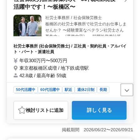
通勤手当があり、健康保険にも加入できます。
活躍中です！〜板橋区〜
社労士事務所 / 社会保険労務士
板橋区の社労士事務所で社労士のお仕事しま
せんか？ 〜経験豊富なベテラン社労士さん
募集中〜 《業務内容》 ・時間外労働計算 ・
雇用保険料計算 ・社会保険料計算 ・所得税
社労士事務所 (社会保険労務士) / 正社員・契約社員・アルバイ
計算 ・各種助成金などの申請 ・労働者名
ト・パート・派遣社員
簿、賃金台帳の調製 ・就業規則、36協定の
年収300万円〜500万円
作成、変更 ・年金加入期間、受給資格確認
東京都板橋区成増 / 地下鉄成増駅
・裁定請求書の作成、提出 等 《備考》 ・完
全週休2日制 ・社会保険完備 お気軽にお問
42.8歳 / 最高年齢 59歳
い合わせください ご応募お待ちしておりま
す♪
50代活躍中
60代活躍中
駅近
週休2日制
長期
女性歓迎
正社員
契約社員
派遣社員
アルバイト・パート
社労士事務所
検討リスト
に追加
詳しく見る
おすすめポイント
＜経験豊富な環境＞ 社労士事務所での経験を積めま
す。労働者名簿や給与計算など幅広い業務に携わり、専
掲載期間 2026/06/22〜2026/09/21
門知識を磨けます。経験者向けの案件であり、ベテラン
社労士の方にも適したポジションです。 ＜働きやす