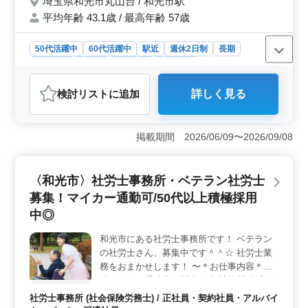
埼玉県和光市丸山台 / 和光市駅
す！ 皆様からのご応募、お待ちしておりま
平均年齢 43.1歳 / 最高年齢 57歳
す！
50代活躍中
60代活躍中
駅近
週休2日制
長期
女性歓迎
正社員
契約社員
派遣社員
アルバイト・パート
社労士事務所
検討リスト
に追加
詳しく見る
おすすめポイント
＜駅チカでアクセス便利＞ 和光市駅近くに位置し、通
勤が便利です。完全週休2日制で、長期的に働きやすい環
掲載期間 2026/06/09〜2026/09/08
境を提供しています。また、和光市駅周辺には様々な店
舗や施設があり、生活面でも便利です。 ＜ベテラン
社労士歓迎＞ 50代以上の新規採用実績があるため、ベ
〈和光市〉社労士事務所・ベテラン社労士
テランの社労士さんを歓迎しています。社労士事務所経
募集！マイカー通勤可/50代以上積極採用
験者を積極採用し、経験豊富な方々が活躍できる環境を
整えています。また、明るく和やかな職場雰囲気が特長
中◎
です。 ＜充実した福利厚生＞ 給与は年収300万円〜
500万円程度です。通勤手当実費支給など、給与面でも充
和光市にある社労士事務所です！ ベテラン
実しています。さらに、雇用・労災・健康・厚生など、
の社労士さん、募集中です＾＾☆ 社労士業
福利厚生が整っており、安心して働くことができます。
務をおまかせします！ 〜＊お仕事内容＊〜
社会保険の手続業務関連/給与計算関連/雇用
管理関連/人材制度制定 等 〜＊特徴＊〜 車
社労士事務所 (社会保険労務士) / 正社員・契約社員・アルバイ
通勤可/土日祝休み/時短勤務可/50代以上が活