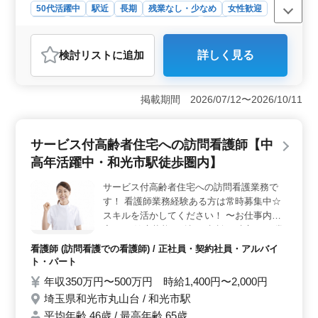
50代活躍中
駅近
長期
残業なし・少なめ
女性歓迎
正社員
契約社員
アルバイト・パート
医師
おすすめポイント
検討リスト
に追加
詳しく見る
＜駅チカ＆充実の環境＞ 和光市駅から徒歩圏内の歯科
クリニックで、歯科医師を積極募集中。駅近な立地で通
勤が便利、交通費支給もあります。社会保険完備で働き
掲載期間 2026/07/12〜2026/10/11
やすく、残業が少ない環境が整っています。 ＜豊富
な診療科目＞ 歯の治療、歯周病治療、予防歯科、歯科
検診など、多岐にわたる診療科目で患者の健康をサポー
サービス付高齢者住宅への訪問看護師【中
ト。ベテラン歯科医師も歓迎し、経験を活かしてスキル
向上が期待できます。 ＜充実の待遇＞ 年収500万
高年活躍中・和光市駅徒歩圏内】
円〜800万円、通勤手当実費支給、年2回の賞与も魅力。
週5日の勤務で、土日休みやシフト制度が整備されている
サービス付高齢者住宅への訪問看護業務で
ため、ワークライフバランスを重視する方に最適です。
す！ 看護師業務経験ある方は常時募集中☆
スキルを活かしてください！ 〜お仕事内
容〜 ・健康状態の確認、相談、助言 ・日常
生活の援助、清潔援助 ・医療処置、医療機
看護師 (訪問看護での看護師) / 正社員・契約社員・アルバイ
器の管理 〜特徴〜 ◎50代60代採用実績あり
ト・パート
◎駅チカ ◎制服貸与あり ◎決算賞与あり ◎
年収350万円〜500万円 時給1,400円〜2,000円
昇給あり 和光市駅から徒歩圏内なので通い
埼玉県和光市丸山台 / 和光市駅
やすいです◎ 気になる方はぜひご応募から
平均年齢 46歳 / 最高年齢 65歳
お気軽にどうぞ！