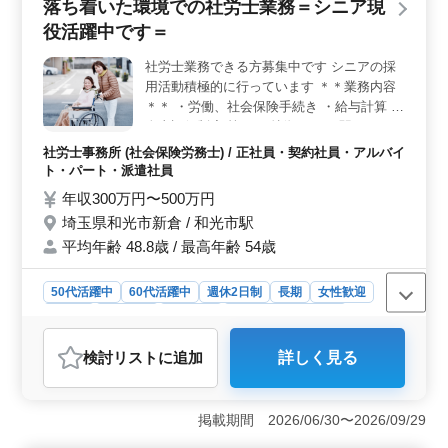
落ち着いた環境での社労士業務＝シニア現
豊富な方のご応募をお待ちしています。 ＜待遇と福
役活躍中です＝
利厚生＞ 年収は350万円〜450万円で、通勤手当も支給
されます。福利厚生としては、厚生年金・健康保険・雇
社労士業務できる方募集中です シニアの採
用保険・労災保険が提供されます。週5〜6日の勤務で、
用活動積極的に行っています ＊＊業務内容
月曜日から日曜日までのシフト制となっており、休日は
シフトによるものとなります。 ＜必要な経験と資格
＊＊ ・労働、社会保険手続き ・給与計算 ・
＞ 必要な資格は2級自動車整備士と普通自動車免許で
人事評価制度 等 ＊＊特徴＊＊ ・駅チカ ・
す。自動車整備士の経験が必要になります。ご経験を活
社会保険完備 電車でのアクセス良好な社労
社労士事務所 (社会保険労務士) / 正社員・契約社員・アルバイ
かし新しいステージを築いてみませんか。お問い合わせ
士事務所です まずはお気軽にお問合せくだ
ト・パート・派遣社員
お待ちしております。
さい
年収300万円〜500万円
埼玉県和光市新倉 / 和光市駅
平均年齢 48.8歳 / 最高年齢 54歳
50代活躍中
60代活躍中
週休2日制
長期
女性歓迎
正社員
契約社員
派遣社員
アルバイト・パート
社労士事務所
検討リスト
に追加
詳しく見る
おすすめポイント
＜シニア現役活躍中＞ この社労士事務所では経験豊富
なシニア世代も積極的に採用し、多様な年代の社員が活
掲載期間 2026/06/30〜2026/09/29
躍しています。シニアの方々が持つ豊富な経験や知識を