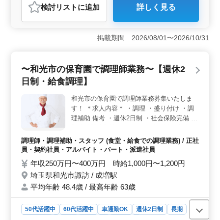
検討リスト
に追加
詳しく見る
おすすめポイント
＜ アットホームで働きやすい環境＞ 研究所施設内の食
堂での調理補助業務を担当するポジションです。60歳以
掲載期間 2026/08/01〜2026/10/31
上のベテランスタッフが多く活躍しており、アットホー
ムな職場環境が整っています。経験が浅い方でも安心し
て働けるサポート体制があり、ご自身のペースで業務に
〜和光市の保育園で調理師業務〜【週休2
取り組めます。 ＜ 安定した働き方とプライベートの
日制・給食調理】
充実＞ 週3〜5日勤務で、土日祝日や年末年始、夏季休
暇など、年間休日が128日と多いため、プライベートを大
和光市の保育園で調理師業務募集いたしま
切にしながら働くことが可能です。残業もないため、ワ
す！ ＊求人内容＊ ・調理 ・盛り付け ・調
ークライフバランスを重視したい方に適していま
す。 ＜幅広い業務でスキルアップ可能＞ 調理補助
理補助 備考 ・週休2日制 ・社会保険完備 ・
だけでなく、食事の盛り付けや販売、カウンターでの食
勤務時間応相談 ・50代、60代の採用実績あ
事提供、食器洗浄など、多岐にわたる業務に携わること
り まずお気軽にお問い合わせください♪
調理師・調理補助・スタッフ (食堂・給食での調理業務) / 正社
ができます。これにより、幅広いスキルを身につけるこ
員・契約社員・アルバイト・パート・派遣社員
とができ、将来的なキャリアアップにもつながります。
年収250万円〜400万円 時給1,000円〜1,200円
埼玉県和光市諏訪 / 成増駅
平均年齢 48.4歳 / 最高年齢 63歳
50代活躍中
60代活躍中
車通勤OK
週休2日制
長期
女性歓迎
正社員
契約社員
派遣社員