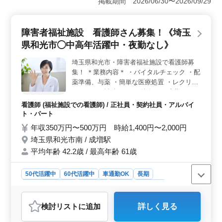
掲載期間 2026/06/30〜2026/09/29
暇や有給休暇もしっかり取得できる環境が整っていま
す。これにより仕事と生活のバランスを取りながら充実
した日々を過ごすことができます。 ＜業務幅広さ
障害者福祉施設 看護師さん募集！《埼玉
＞ 社労士事務所での業務は多岐にわたります。例え
県和光市◯中高年活躍中・夜勤なし》
ば、労務管理相談、労働トラブル対応、就業規則の作成
など幅広い業務に携わることができます。そのため経験
埼玉県和光市・障害者福祉施設で看護師募
を活かしながら新たなスキルを磨くことができ、やりが
集！ ＊業務内容＊ ・バイタルチェック ・配
いを感じながら働くことができます。 ＜キャリア成
長＞ 社労士事務所での経験がある方や社会保険労務士
薬準備、与薬 ・簡単な医療処置 ・レクリエ
の資格を持つ方にとって、さまざまなキャリアチャンス
ーションの補助 など ＊特徴＊ ・夜勤なし
があります。経験に応じて条件面が優遇されるだけでな
・社会保険完備 ・車通勤可能 ベテランなら
看護師 (福祉施設での看護師) / 正社員・契約社員・アルバイ
く、人材育成相談などキャリアアップにつながる業務に
ではのご経験を活かし、 活躍してみません
ト・パート
も携わることができます。
か？ 皆様のご応募お待ちしています
年収350万円〜500万円 時給1,400円〜2,000円
埼玉県和光市南 / 成増駅
平均年齢 42.2歳 / 最高年齢 61歳
50代活躍中
60代活躍中
車通勤OK
長期
残業なし・少なめ
女性歓迎
正社員
契約社員
アルバイト・パート
看護師
検討リスト
に追加
詳しく見る
おすすめポイント