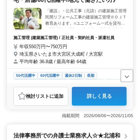
賞与も支給されます。各種保険も完備されており、安心
「建設」・公共工事（元請）の建築施工管理
して長期勤務が可能です。
民間リフォーム工事の建築施工管理※ＯＪＴ
教育あります。○ユニフォーム一式を貸与。
○携帯電話を貸与。○安全靴の購入補助制度
あり。○社用車あり。○現場によりコミッシ
施工管理 (建築施工管理) / 正社員・契約社員・派遣社員
ョン制度の適用あり。
年収550万円〜750万円
埼玉県さいたま市大宮区大成町 / 大宮駅
平均年齢 36.8歳 / 最高年齢 64歳
50代活躍中
60代活躍中
週休2日制
長期
残業なし・少なめ
男性歓迎
正社員
契約社員
派遣社員
施工管理
検討リスト
に追加
詳しく見る
おすすめポイント
＜地元での働きやすさと安定した雇用＞ 埼玉県さいた
ま市大宮区での勤務で、地元の生活環境を活かして働け
掲載期間 2026/08/06〜2026/11/05
る点が魅力です。大宮駅からのアクセスも良く通勤もス
ムーズです。また、正社員・契約社員・派遣社員の選択
肢があり、自身の状況に合わせて働き方を選択できるた
法律事務所での弁護士業務求人☆★北浦和
め、安定した雇用と仕事との両立が可能です。 ＜60