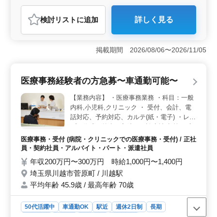
会計事務所
検討リスト
に追加
詳しく見る
おすすめポイント
＜ベテラン応援＞ 50代以上の方々を歓迎し、税理士補
助業務にご参加いただける環境です。中高年が活躍する
掲載期間 2026/08/06〜2026/11/05
ためのサポートが整っており、経験豊富な方々のご応募
をお待ちしています。相続税業務の実務経験者は特に優
遇しています。 ＜働きやすい環境＞ 埼玉県川口市
医療事務経験者の方急募〜車通勤可能〜
の事務所での勤務で、東浦和駅からのアクセスも便利で
す。車通勤も可能で、無料駐車場が用意されています。
【業務内容】 ・医療事務業務 ・科目：一般
社会保険完備で、安心してお仕事に取り組むことができ
内科,小児科,クリニック ・ 受付、会計、電
ます。 ＜スキルアップサポート＞ 税理士資格保有
話対応、予約対応、カルテ(紙・電子) ・レセ
者や日商簿記2級以上の資格をお持ちの方を歓迎していま
プト作成（外来・入院）、診療補助 等 ・交
す。実務経験が5年以上ある方は特に優遇されます。さら
通費全額支給 40代以上の医療事務経験者で
なるスキルアップや専門知識の習得をサポートし、事務
医療事務・受付 (病院・クリニックでの医療事務・受付) / 正社
即日勤務できる方急募いたします 医療事務
所の発展に貢献できる環境です。
員・契約社員・アルバイト・パート・派遣社員
に興味ある方ご応募お待ちしております。
年収200万円〜300万円 時給1,000円〜1,400円
埼玉県川越市菅原町 / 川越駅
平均年齢 45.9歳 / 最高年齢 70歳
50代活躍中
車通勤OK
駅近
週休2日制
長期