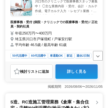
川口市のクリニックで医療事務スタッフ募集
ント＞ 車通勤が可能であり、社会保険も完備されてい
中！ ◯主な業務内容 ・受付、会計 ・カルテ
ます。交通費も支給されるため通勤にかかる負担が軽減
作成、電子カルテ入力 ・レセプト業務 ・診
されます。資格や経験を持つ方を優遇するためスキルを
療補助業務 ブランクOK！お気軽にご応募く
持っている方にとって魅力的な職場です。
ださい！ ＊賞与あり ＊車通勤OK ＊50歳以
医療事務・受付 (病院・クリニックでの医療事務・受付) / 正社
上活躍中 ＊60歳以上活躍中 ＊残業少なめ
員・契約社員
年収250万円〜400万円
埼玉県川口市戸塚境町 / 戸塚安行駅
平均年齢 46.5歳 / 最高年齢 61歳
50代活躍中
60代活躍中
車通勤OK
駅近
週休2日制
長期
残業なし・少なめ
女性歓迎
正社員
契約社員
医療事務・受付
検討リスト
に追加
詳しく見る
おすすめポイント
＜年齢層に配慮＞ このクリニックでは、ベテラン世代
の方が活躍しており、働きやすい環境が整っています。
掲載期間 2026/08/06〜2026/11/05
経験に関係なく、年齢に応じた適切なサポートが受けら
れます。 ＜柔軟な働き方＞ 残業が少なく、週休2日
制でプライベートも充実。車通勤が可能で、駅からのア
S造、RC造施工管理業務《倉庫・集合住
クセスも良好です。安定した生活リズムが確保できま
宅・店舗/60代活躍中/地元で働きたい方》
す。 ＜安定した福利厚生＞ 年収は安定しており、