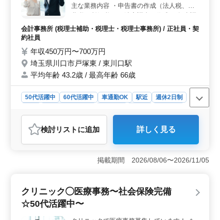
主な業務内容 ・申告書の作成（法人税、消
費税、所得税） ・法定調書の作成 ・年末調
整 ・個人確定申告書の作成 ・顧問先の巡回
会計事務所 (税理士補助・税理士・税理士事務所) / 正社員・契
業務 ＊会計ソフトは弥生会計、TKCを使用
約社員
しています。 ＊マイカー通勤可。無料駐車
年収450万円〜700万円
場あり。 ＊残業・確定申告時期の土曜日出
埼玉県川口市戸塚東 / 東川口駅
勤等はありません。 これまでのご経験を更
平均年齢 43.2歳 / 最高年齢 66歳
に活かしてキャリアアップを目指しません
か？
50代活躍中
60代活躍中
車通勤OK
駅近
週休2日制
長期
残業なし・少なめ
女性歓迎
正社員
契約社員
会計事務所
検討リスト
に追加
詳しく見る
おすすめポイント
＜残業なしで働きやすい＞ 川口市の会計事務所で税理
士補助スタッフを募集中です。主な業務は申告書の作
掲載期間 2026/08/06〜2026/11/05
成、法定調書作成、年末調整、個人確定申告書の作成、
顧問先の巡回業務などです。会計ソフトには弥生会計と
TKCを使用しています。 ＜安定した給与と福利厚生
クリニック◯医療事務〜社会保険完備
＞ 年収は450万円〜700万円で、完全週休2日制を採用
☆50代活躍中〜
しています。年間休日は130日、通勤手当が実費支給さ
れ、賞与も支給されます。福利厚生として、雇用保険、