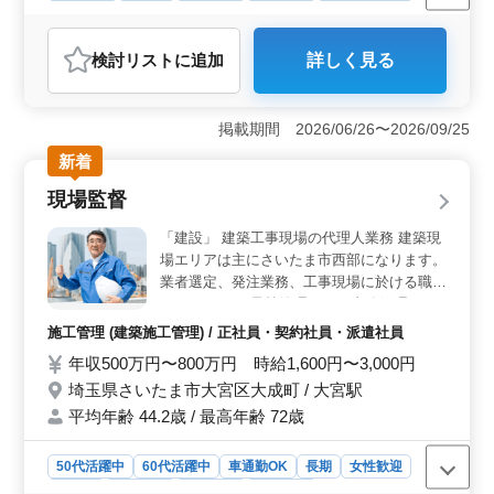
男性歓迎
正社員
契約社員
派遣社員
自動車整備士
おすすめポイント
検討リスト
に追加
詳しく見る
＜職場環境＞ この職場は、経験豊富な方が多く活躍し
ている職場です。平均年齢が43.4歳、最高年齢が61歳
と、年齢を重ねた方々が活躍しやすい環境です。 ＜
掲載期間 2026/06/26〜2026/09/25
業務の特徴＞ 鈑金塗装業務をおまかせします。輸入車
を中心に国産車の取扱もあるため、多種多様な車種に対
新着
する知識と技術を磨くことができます。自動車整備士と
現場監督
しての専門性を深め、さらに幅広い経験を積むことも可
能です。 ＜働きやすさ＞ 残業は月10時間程度と少
「建設」 建築工事現場の代理人業務 建築現
なめです。個人の時間を大切にしつつ、仕事とプライベ
場エリアは主にさいたま市西部になります。
ートのバランスを保ちやすい環境です。 社会保険完備
業者選定、発注業務、工事現場に於ける職人
である点も、安心して長期的に勤務できる要素の一つで
のとりまとめ 予算管理などの事務処理あり
す。
(パソコンスキル：エクセル・ワード必須)
施工管理 (建築施工管理) / 正社員・契約社員・派遣社員
年収500万円〜800万円 時給1,600円〜3,000円
埼玉県さいたま市大宮区大成町 / 大宮駅
平均年齢 44.2歳 / 最高年齢 72歳
50代活躍中
60代活躍中
車通勤OK
長期
女性歓迎
正社員
契約社員
派遣社員
施工管理