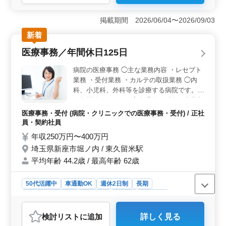
＜充実の休日＞ 年間休日121日、完全週休2日制で予定
を立てやすく、夏季休暇や年末年始休暇もあり働きやす
掲載期間 2026/06/04〜2026/09/03
い環境です。残業少なめのため、無理なく勤務を続けら
新着
れます。 ＜経験を活かせる＞ クリニックの医療事
務として、受付、会計、レセプト業務、書類作成などを
医療事務／年間休日125日
担当します。これまでの診療報酬請求経験を活かし、即
戦力として活躍できるお仕事です。 ＜安心の待遇
病院の医療事務 ◯主な業務内容 ・レセプト
＞ 交通費支給や賞与、社会保険などの福利厚生が整っ
業務 ・受付業務 ・カルテの取扱業務 ◯内
ており、通勤負担を抑えながら働ける環境です。経験を
科、小児科、外科等を診療する病院です。
活かして安心して長く働ける環境です。
＊年間休日125日 ＊完全週休2日制 ＊残業少
なめ ＊賞与あり これまで身につけたスキル
医療事務・受付 (病院・クリニックでの医療事務・受付) / 正社
を活かせます。 ぜひ即戦力として当院で活
員・契約社員
躍してください。
年収250万円〜400万円
埼玉県新座市堀ノ内 / 東久留米駅
平均年齢 44.2歳 / 最高年齢 62歳
50代活躍中
車通勤OK
週休2日制
長期
残業なし・少なめ
女性歓迎
正社員
契約社員
医療事務・受付
検討リスト
に追加
詳しく見る
おすすめポイント