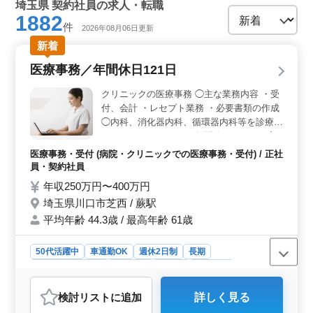
埼玉県 契約社員の求人・転職
1882
件
2026年08月06日更新
新着
医療事務／年間休日121日
クリニックの医療事務 ◯主な業務内容 ・受
付、会計 ・レセプト業務 ・必要書類の作成
◯内科、消化器内科、循環器内科等を診療す
るクリニックです。 ＊年間休日121日 ＊完
全週休2日制 ＊交通費実費支給（上限なし）
医療事務・受付 (病院・クリニックでの医療事務・受付) / 正社
＊残業少なめ ＊賞与あり 充実した待遇のも
員・契約社員
とで経験を活かせるお仕事です。 シニア世
年収250万円〜400万円
代活躍中の職場であなたも力を発揮してみま
埼玉県川口市芝西 / 蕨駅
せんか？
平均年齢 44.3歳 / 最高年齢 61歳
50代活躍中
車通勤OK
週休2日制
長期
残業なし・少なめ
女性歓迎
正社員
契約社員
医療事務・受付
検討リスト
に追加
詳しく見る
おすすめポイント