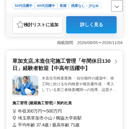
50代活躍中
60代活躍中
長期
残業なし・少なめ
男性歓迎
契約社員
施工管理
おすすめポイント
検討リスト
に追加
詳しく見る
＜木造住宅検査業務の施工管理＞ 大宮支店での木造住
宅検査業務の施工管理の求人です。自社物件の建築中や
竣工時に施工品質の検査や報告書作成を行います。第三
掲載期間 2026/08/05〜2026/11/04
者検査機関への指導や品質チェックも行い、品質管理を
担当します。 ＜中高年層の活躍＞ 50代以上や60代
前半の方も積極的に活躍しています。経験者を歓迎し、
草加支店,木造住宅施工管理「年間休日130
安定した職場環境で長期的に働けます。 ＜充実の休
日と待遇＞ 年間休日130日で残業も少なめです。建築士
日」経験者歓迎【中高年活躍中】
や建築施工管理技士の経験がある方を求めており、給与
や福利厚生も充実しています。
木造住宅検査業務 ・自社物件の建築中、竣
工時に於ける社内検査や報告書作成 ・導入
している第三者検査機関への指導、品質チェ
ック、報 告書の管理 ※現場での品質検査が
メインです。 50代以上、60代前半の人材も
施工管理 (建築施工管理) / 契約社員
活躍しています！ 是非ご応募下さい。 就業
年収300万円〜500万円
場所：埼玉県草加市
埼玉県草加市小山 / 獨協大学前駅
平均年齢 37.4歳 / 最高年齢 71歳