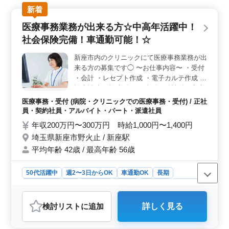
ます。 平均年齢46.2歳と中高年が活躍中の、働きやす
新着
い職場環境です。 ＜勤務条件＞ 休日は4週8休シフ
医療事務業務が出来る方☆中高年活躍中！
ト制。時間外は月10時間程度と少なめで、プライベート
とのバランスも保ちやすいです。
社会保険完備！車通勤可能！☆
新座市内のクリニックにて医療事務業務が出
来る方の募集です◯ 〜お仕事内容〜 ・受付
・会計 ・レセプト作成 ・電子カルテ作成 ・
診療補助 〜診療科目〜 内科・精神科・心療
内科 等 皆様からのご応募お待ちしておりま
医療事務・受付 (病院・クリニックでの医療事務・受付) / 正社
す☆
員・契約社員・アルバイト・パート・派遣社員
年収200万円〜300万円 時給1,000円〜1,400円
埼玉県新座市野火止 / 新座駅
平均年齢 42歳 / 最高年齢 56歳
50代活躍中
週2〜3日からOK
車通勤OK
長期
残業なし・少なめ
女性歓迎
正社員
契約社員
派遣社員
アルバイト・パート
医療事務・受付
検討リスト
に追加
詳しく見る
おすすめポイント
＜働きやすさ＞ 中高年の方々が活躍する医療事務業務