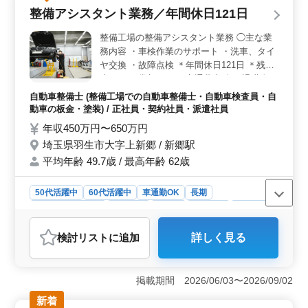
す。 ＜調理経験を活かせる給食業務＞ 病院給食の
整備アシスタント業務／年間休日121日
調理業務として、材料確認・仕込み・調理・盛り付け・
発注まで幅広く担当します。これまでの調理経験を活か
整備工場の整備アシスタント業務 ◯主な業
し、現場の即戦力として活躍できます。 ＜通勤しや
務内容 ・車検作業のサポート ・洗車、タイ
すく待遇も充実＞ 車通勤が可能で通勤負担を軽減でき
ヤ交換 ・故障点検 ＊年間休日121日 ＊残業
ます。交通費支給（上限なし）や賞与、社会保険完備な
少なめ ＊賞与あり ＊交通費支給 ＊退職金あ
ど福利厚生も整っており、安心できる環境で長く働ける
り 整備を的確にサポートしてくださるベテ
職場です。
自動車整備士 (整備工場での自動車整備士・自動車検査員・自
ランさんを募集します。 年齢関係なく実力
動車の板金・塗装) / 正社員・契約社員・派遣社員
を活かして輝けるお仕事です。
年収450万円〜650万円
埼玉県羽生市大字上新郷 / 新郷駅
平均年齢 49.7歳 / 最高年齢 62歳
50代活躍中
60代活躍中
車通勤OK
長期
残業なし・少なめ
男性歓迎
正社員
契約社員
派遣社員
自動車整備士
検討リスト
に追加
詳しく見る
おすすめポイント
＜整備作業を支えるアシスタント業務＞ 車検作業のサ
ポートや洗車、タイヤ交換、故障点検などを担当しま
掲載期間 2026/06/03〜2026/09/02
す。整備経験を活かしながら、現場を支える役割として
新着
働けます。 ＜年間休日121日でメリハリある勤務＞