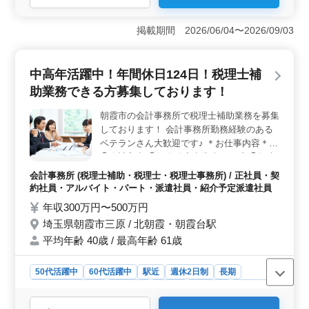
＜充実の休日＞ 年間休日125日、完全週休2日制でしっ
かり休める環境です。残業少なめのため、仕事とプライ
掲載期間 2026/06/04〜2026/09/03
ベートのバランスを取りながら働けます。 ＜経験を
活かせる＞ 病院にてレセプト業務、受付業務、カルテ
管理を担当します。これまでの診療報酬請求経験を活か
中高年活躍中！年間休日124日！税理士補
して、医療事務として活躍できるお仕事です。 ＜安
助業務できる方募集しております！
心の待遇＞ マイカー通勤が可能で通勤しやすく、交通
費支給により通勤負担を抑えられる環境です。賞与、社
朝霞市の会計事務所で税理士補助業務を募集
会保険などの福利厚生も整っており、安心して長く働け
しております！ 会計事務所勤務経験のある
る環境です。
ベテランさん大歓迎です♪ ＊お仕事内容＊
◯会計入力 ◯個人確定申告書の作成 ◯年末
調整 ◯保険の導入アドバイス ◯相続税・贈
会計事務所 (税理士補助・税理士・税理士事務所) / 正社員・契
与税申告 等 ＊特徴＊ ◎ベテラン歓迎 ◎社
約社員・アルバイト・パート・派遣社員・紹介予定派遣社員
会保険完備 ◎昇給・賞与あり ◎年間休日
年収300万円〜500万円
124日 シニア・女性スタッフも活躍中！ 真
埼玉県朝霞市三原 / 北朝霞・朝霞台駅
面目で優しいスタッフばかりなので、わから
平均年齢 40歳 / 最高年齢 61歳
ないことも聞きやすい雰囲気です◎ あなた
からのご応募をお待ちしております！
50代活躍中
60代活躍中
駅近
週休2日制
長期
残業なし・少なめ
女性歓迎
正社員
契約社員
派遣社員
紹介予定派遣社員
アルバイト・パート
会計事務所