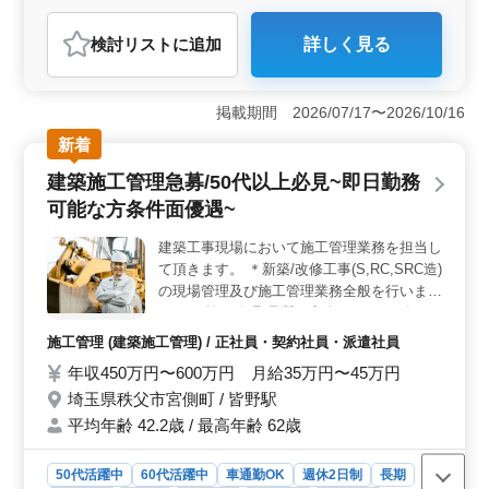
おすすめポイント
検討リスト
に追加
詳しく見る
＜建築工事の代理人業務＞ さいたま市西部の建築工事
現場を代理し、業者選定や発注業務、工事現場での職人
の統括を担当します。予算管理や事務処理も含まれ、
掲載期間 2026/07/17〜2026/10/16
ExcelやWordのパソコンスキルが必要です。現場経験が2
年以上ある方を求めています。 ＜勤務条件と環境
新着
＞ 正社員・契約社員・派遣社員として勤務し、大宮駅
建築施工管理急募/50代以上必見~即日勤務
からの車通勤が可能です。変形勤務で、1年ごとの就業時
間が変更可能です。休憩時間もしっかり確保されてお
可能な方条件面優遇~
り、通勤手当も実費支給されます。（上限あり） ＜
業務内容と特記事項＞ 新築・改修工事およびアパート
建築工事現場において施工管理業務を担当し
やマンションの管理業務を手掛ける企業です。建築工事
て頂きます。 ＊新築/改修工事(S,RC,SRC造)
の代理人として、現場経験を活かして業務を行うポジシ
の現場管理及び施工管理業務全般を行いま
ョンです。
す。 ・施工管理(品質、安全、工程) ・各種
書類作成(確認書類、竣工書類等) ・見積書作
施工管理 (建築施工管理) / 正社員・契約社員・派遣社員
成/積算業務(数量の拾い出し、内訳書の作成)
年収450万円〜600万円 月給35万円〜45万円
・取引先(施主、設計事務所等)との打ち合わ
埼玉県秩父市宮側町 / 皆野駅
せや外注業者への発注などの業務 ・職人手
配、協力業者打ち合わせ等 ・その他建築工
平均年齢 42.2歳 / 最高年齢 62歳
事に関する付随業務を行います。 民間：公
共＝7:3 店舗、工場、医療・福祉施設、学
50代活躍中
60代活躍中
車通勤OK
週休2日制
長期
校、公営住宅、官庁工事等の経験がある人は