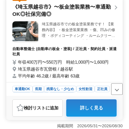
年間休日121日で、プライベートの時間も確保しやすい環
《埼玉県越谷市》〜板金塗装業務〜車通勤
境です。残業も少なめで、無理なく続けやすい職場で
OK◎社保完備◎
す。 ＜経験を活かして長く働ける環境＞ 整備経験
を持つ方が活躍できる職場です。退職金制度もあり、将
埼玉県越谷市での板金塗装業務です！ 【業
来を見据えて勤務できます。
務内容】 ・板金塗装業業務 ・傷、凹みの修
理 ・ボディコーティング ・ルームクリーニ
ング ・デントリペア ＊中高年活躍中 ＊社会
保険完備 ＊経験者優遇 ＊車通勤OK 若いス
自動車整備士 (自動車の板金・塗装) / 正社員・契約社員・派遣
タッフが経験者の力を必要としています！
社員
ぜひ今までの経験を活かして頂ける方のご応
年収400万円〜550万円 時給1,000円〜1,600円
募お待ちしております。
埼玉県越谷市瓦曽根 / 越谷駅
平均年齢 46.2歳 / 最高年齢 63歳
車通勤OK
長期
残業なし・少なめ
女性歓迎
正社員
契約社員
派遣社員
自動車整備士
おすすめポイント
検討リスト
に追加
詳しく見る
＜給与・待遇＞ 年収400万円から520万円、時給1,020
円から1,500円の給与。 社会保険完備など、福利厚生面
も充実しております。安心して長期間働けます。 ＜
掲載期間 2026/05/31〜2026/08/30
職場環境＞ 車通勤が可能で、通勤手当も実費支給され