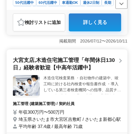
50代活躍中
60代活躍中
車通勤OK
週休2日制
長期
女性歓迎
正社員
契約社員
派遣社員
施工管理
おすすめポイント
検討リスト
に追加
詳しく見る
＜経験を活かせる環境＞ この求人は、木造建築施工管
理技士としての豊富な経験を持つシニア層の方々が活躍
できる環境です。戸建住宅、商業施設、福祉施設といっ
掲載期間 2026/07/12〜2026/10/11
た多様なプロジェクトに携わることで、これまで培って
きたスキルを存分に発揮し、さらに磨くことができま
す。 ＜働きやすい条件＞ 車通勤が可能で、通勤手
大宮支店,木造住宅施工管理「年間休日130
当も全額支給されるため、交通の心配がありません。ま
た、週休2日制で、水曜と日曜の他、祝日や年末年始など
日」経験者歓迎【中高年活躍中】
の休暇も確保されています。月平均20時間程度の残業が
見込まれますが、働きやすい環境です。 ＜安定した
木造住宅検査業務 ・自社物件の建築中、竣
雇用形態と福利厚生＞ 正社員、契約社員、派遣社員の
工時に於ける社内検査や報告書作成 ・導入
いずれかの雇用形態での募集があり、個々のライフスタ
している第三者検査機関への指導、品質チェ
イルに合わせて選択可能です。雇用・労災・健康・厚生
ック、報 告書の管理 ※現場での品質検査が
の各種保険が完備されており、長期的に安定して働ける
メインです。 50代以上、60代前半の人材も
施工管理 (建築施工管理) / 契約社員
環境です。
活躍しています！ 是非ご応募下さい。 就業
年収300万円〜500万円
場所：埼玉県さいたま市大宮区
埼玉県さいたま市大宮区吉敷町 / さいたま新都心駅
平均年齢 37.4歳 / 最高年齢 71歳