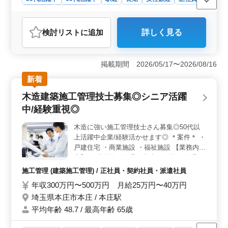
ご応募お待ちしております
契約社員
施工管理
おすすめポイント
検討リスト
に追加
詳しく見る
＜50歳以上の建築施工管理経験者におすすめ＞ 建築施
工管理の経験をお持ちの方々には、多彩な建築プロジェ
クトに携わるチャンスがあります。マンションや老人ホ
掲載期間 2026/05/17〜2026/08/16
ーム、保育園などの施設建設に関わり、長年の経験を活
かしながら、現場の監督や管理を担当できます。 ＜2
新着
級建築施工管理技士以上の方に優遇＞ 2級建築施工管理
木造建築施工管理技士募集◎シニア活躍
技士以上の資格をお持ちの方は、優遇されるポジション
です。建築プロジェクトの管理に必要な技術や知識を持
中/経験重視◎
っており、経験豊富な方々が求められています。また、
CAD操作経験があれば尚可となります。自身のスキルを
木造に強い施工管理技士さん募集◎50代以
活かしながら、プロジェクトの成功に貢献できるでしょ
上活躍中企業/経験活かせます◎ ＊案件＊ ・
う。 ＜働きやすい環境＞ 駅チカの立地であるた
戸建住宅 ・商業施設 ・福祉施設 【業務内
め、通勤が便利です。交通費は全額支給されるため、経
容】 ・建築施工管理（木造） ・施工管理、
済的な負担も軽減されます。また入居可能な単身用社宅
積算、書類作成、施工図修正程度 ・発注者
施工管理 (建築施工管理) / 正社員・契約社員・派遣社員
が用意されており、快適な生活を送りながら働くことが
との打ち合わせ、近隣住民対応、社内会議
できます。週5〜6日の就業日数で、しっかりと休日を取
年収300万円〜500万円 月給25万円〜40万円
等 ＊備考＊ ・車通勤可 ・週休2日制 シニア
れる環境も整っています。
埼玉県本庄市本庄 / 本庄駅
活躍中の企業です 経験に自信のある建築施
工管理技士さんのご応募お待ちしておりま
平均年齢 48.7 / 最高年齢 65歳
す！