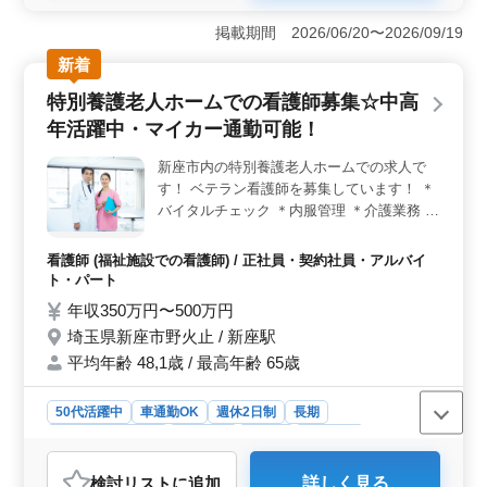
理技士の保有者を特に歓迎します。業務内容は多岐にわ
掲載期間 2026/06/20〜2026/09/19
たり、建築施工管理からCADを使った図面作成、資材発
注や業者手配まで幅広いスキルを活かすことができま
新着
す。また、車通勤可能で交通費も支給され、優れた福利
特別養護老人ホームでの看護師募集☆中高
厚生が整っています。 ＜募集詳細＞ 施工管理の募
集で、正社員・契約社員・派遣社員のいずれかで応募可
年活躍中・マイカー通勤可能！
能です。勤務地は埼玉県草加市高砂で、最寄り駅は大宮
駅です。必要な資格は2級建築施工管理技士以上で、普通
新座市内の特別養護老人ホームでの求人で
自動車免許があれば尚可です。建築施工管理の経験は5年
す！ ベテラン看護師を募集しています！ ＊
以上が求められます。 ＜給与と勤務条件＞ 年収は
バイタルチェック ＊内服管理 ＊介護業務 看
400万円から600万円であり、通勤手当は全額支給されま
護師業務全般お願い致します！ 中高年歓迎
す。週5〜6日の勤務で、就業時間は09:00〜18:00であ
です！ 是非ご応募ください！
看護師 (福祉施設での看護師) / 正社員・契約社員・アルバイ
り、十分な休憩時間が設けられています。ご経験を活か
ト・パート
し新しいステージを築いてみませんか。お問い合わせお
年収350万円〜500万円
待ちしております。
埼玉県新座市野火止 / 新座駅
平均年齢 48,1歳 / 最高年齢 65歳
50代活躍中
車通勤OK
週休2日制
長期
残業なし・少なめ
女性歓迎
正社員
契約社員
アルバイト・パート
看護師
検討リスト
に追加
詳しく見る