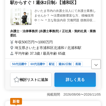
駅からすぐ！週休2日制♪【浦和区】
代活躍中の環境＞ 60代の方も積極的に採用されるた
め、長年の経験やノウハウを活かして新しい挑戦ができ
さいたま市内の弁護士法人にて弁護士業務し
る環境です。若手からベテランまでが活躍する職場で、
ませんか？ 〜法曹経験豊富な方、積極採用
経験を惜しむことなく活動できます。 ＜多様なプロ
ジェクトへの参加＞ 倉庫、集合住宅、店舗など、様々
中！〜 ＊主な取扱内容 労働問題 債務回収
な建築プロジェクトに関わることができます。幅広い経
交渉・クレーム 契約書作成 新規ビジネスス
験を積むことで、建築施工管理の専門知識やスキルを磨
キーム審査 公益通報外部委託 その他法人業
弁護士・法律事務所 (弁護士事務所) / 正社員・契約社員・業務
くことができ、キャリアの更なる発展が期待できます。
務全般 等 ＊備考 社会保険完備 個人受任可
委託
能 駅チカの事務所でアクセス良好！ お気軽
年収500万円〜1000万円
にお問い合わせください♪
埼玉県さいたま市浦和区北浦和 / 北浦和駅
平均年齢 37.3歳 / 最高年齢 65歳
50代活躍中
60代活躍中
駅近
週休2日制
長期
残業なし・少なめ
男性歓迎
正社員
契約社員
業務委託
弁護士・法律事務所
検討リスト
に追加
詳しく見る
おすすめポイント
＜キャリアアップの機会＞ 弁護士として多様な業務に
携われる環境です。労働問題や債務回収、新規ビジネス
掲載期間 2026/08/06〜2026/11/05
スキームの審査など、幅広い分野で、さらなる実務経験
新着
を積むことができます。専門性を高める絶好のチャンス