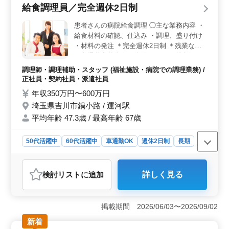
です。 ＜働きやすい環境＞ 北浦和駅からすぐの立
給食調理員／完全週休2日制
地で通勤が便利です。週休2日制で、プライベートと仕事
のバランスを保ちやすい環境が整っています。残業も少
患者さんの病院給食調理 ◯主な業務内容 ・
なめなので、メリハリのある働き方が実現できま
給食材料の確認、仕込み ・調理、盛り付け
す。 ＜ベテラン活躍中＞ 50代、60代も活躍中で
・材料の発注 ＊完全週休2日制 ＊残業なし
す。法曹経験が豊富な方には特に適した職場です。個人
＊交通費実費支給（上限なし） ＊賞与あり
受任も可能です。
これまでの調理経験を活かして即戦力となれ
調理師・調理補助・スタッフ (福祉施設・病院での調理業務) /
ます。 ぜひ一度お気軽にご応募ください！
正社員・契約社員・派遣社員
年収350万円〜600万円
埼玉県吉川市鍋小路 / 運河駅
平均年齢 47.3歳 / 最高年齢 67歳
50代活躍中
60代活躍中
車通勤OK
週休2日制
長期
残業なし・少なめ
女性歓迎
男性歓迎
正社員
契約社員
派遣社員
調理師・調理補助・スタッフ
検討リスト
に追加
詳しく見る
おすすめポイント
＜完全週休2日制で安定した勤務環境＞ 完全週休2日制
で年間休日112日を確保し、計画的に休みを取りながら働
掲載期間 2026/06/03〜2026/09/02
ける環境です。残業なしのため勤務後の時間も確保しや
新着
すく、生活リズムを崩さず安定した働き方を実現できま