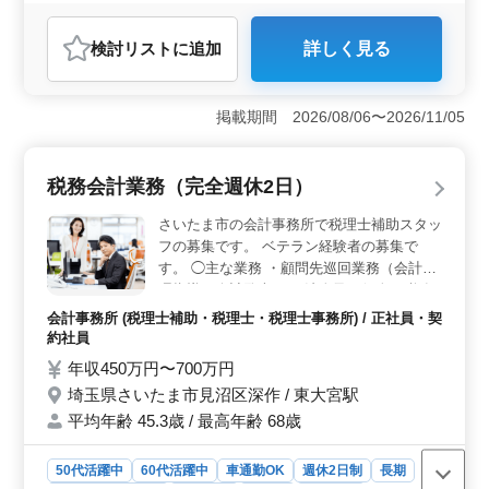
女性歓迎
正社員
契約社員
派遣社員
アルバイト・パート
医療事務・受付
検討リスト
に追加
詳しく見る
おすすめポイント
＜経験者優遇の病院事務＞ 医療事務経験者の方急募！
業務は多岐にわたり、一般内科、小児科、クリニックの
掲載期間 2026/08/06〜2026/11/05
医療事務を担当します。受付、会計、電話、予約、カル
テ管理、レセプト作成など、広範で充実した業務が期待
できます。 ＜車通勤の利便性＞ このクリニックで
税務会計業務（完全週休2日）
の勤務は、川越駅からアクセスが良い好立地です。車通
勤も可能となっています。交通費は全額支給されるた
さいたま市の会計事務所で税理士補助スタッ
め、通勤の負担が軽減されます。 ＜働きやすい環境
フの募集です。 ベテラン経験者の募集で
＞ 週休2日制で、長期の雇用が見込まれるため、仕事と
す。 ◯主な業務 ・顧問先巡回業務（会計処
生活のバランスが取りやすいです。女性の方も歓迎さ
理指導、会計監査） ・法人及び個人の税務
れ、50代以上の経験豊富な方が活躍中です。また、充実
会計業務 ・各種税務申告書類の作成及び税
の福利厚生が整っており、安心してお仕事に集中できま
会計事務所 (税理士補助・税理士・税理士事務所) / 正社員・契
務相談業務 ・会社設立、事業承継等のサポ
す。
約社員
ート ・相続対策～相続税申告業務 ＊会計ソ
年収450万円〜700万円
フトは主にＴＫＣ・ソリマチ・ＪＤＬを使用
埼玉県さいたま市見沼区深作 / 東大宮駅
しています。 担当者が企業情報をしっかり
平均年齢 45.3歳 / 最高年齢 68歳
引き継ぎますので、スムーズに業務慣れる事
が可能です。 ※年間休日120日以上 ※マイ
カー通勤可能（無料駐車場あり） ※資格取
50代活躍中
60代活躍中
車通勤OK
週休2日制
長期
得希望者への支援有り ぜひ今までの経験を