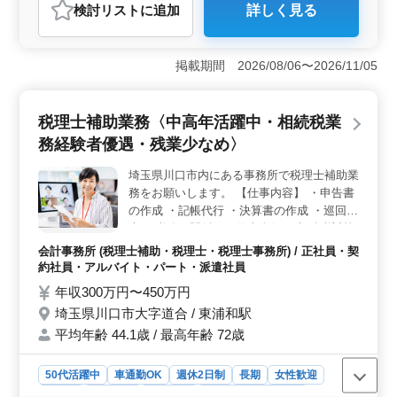
検討リスト
に追加
詳しく見る
おすすめポイント
＜ベテラン歓迎の会計事務所＞ 朝霞市の会計事務所で
税理士補助業務の募集です。会計事務所勤務経験のある
掲載期間 2026/08/06〜2026/11/05
ベテランの方を大歓迎しています。年間休日124日と働き
やすい環境で、社会保険も完備されています。 ＜多
彩な業務内容＞ 会計入力から個人確定申告書の作成、
税理士補助業務〈中高年活躍中・相続税業
年末調整、保険の導入アドバイス、相続税・贈与税申告
務経験者優遇・残業少なめ〉
など、幅広い業務があります。ベテランスタッフが丁寧
にサポートし、わからないことも聞きやすい雰囲気で
埼玉県川口市内にある事務所で税理士補助業
す。 ＜中高年・女性スタッフも活躍＞ シニアや女
務をお願いします。 【仕事内容】 ・申告書
性スタッフも活躍中で、真面目で優しい雰囲気の職場で
す。昇給や賞与もあり、安定した環境で長く働けます。
の作成 ・記帳代行 ・決算書の作成 ・巡回監
穏やかな雰囲気の中で、成長やキャリアアップを目指す
査 ・税務に関係する仕事全般 ・相続税対策
方にぴったりの環境です。
・事業承継 ◯税理士資格保有者歓迎 ◯相続
会計事務所 (税理士補助・税理士・税理士事務所) / 正社員・契
税に強い事務所のため実務経験者歓迎 ☆50
約社員・アルバイト・パート・派遣社員
代以上のベテラン経験者・シニア世代大歓迎
年収300万円〜450万円
の企業です。是非ご応募下さい！
埼玉県川口市大字道合 / 東浦和駅
平均年齢 44.1歳 / 最高年齢 72歳
50代活躍中
車通勤OK
週休2日制
長期
女性歓迎
正社員
契約社員
派遣社員
アルバイト・パート