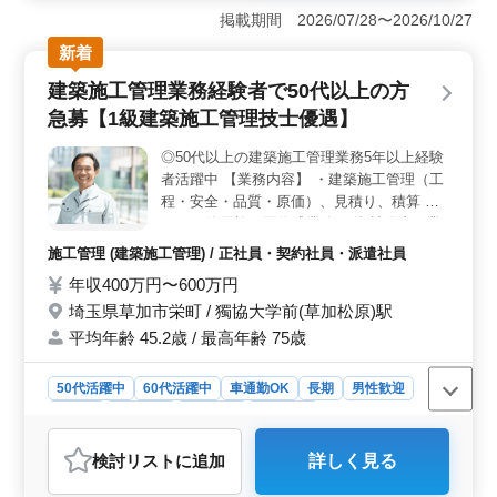
の募集です。車通勤が可能で、無料駐車場も完備されて
掲載期間 2026/07/28〜2026/10/27
います。週2〜3日からの勤務も可能で、残業も少なめな
新着
ので、ワークライフバランスを重視しながら働くことが
できます。また、週休2日制や長期休暇、有給休暇など、
建築施工管理業務経験者で50代以上の方
充実した休暇制度も整っており、メリハリをつけた働き
急募【1級建築施工管理技士優遇】
方が可能です。 ＜給与＆福利厚生＞ 給与は年収200
万円〜300万円や時給1,000円〜1,400円となっており、安
◎50代以上の建築施工管理業務5年以上経験
定した収入が期待できます。さらに、賞与も年2回支給さ
者活躍中 【業務内容】 ・建築施工管理（工
れ、雇用・労災・健康・厚生の福利厚生も整っていま
す。医療事務経験を活かしながら、安心して働くことが
程・安全・品質・原価）、見積り、積算 等
可能です。 ＜会社情報＞ 平均年齢は42歳、男性3：
・CAD使用施工図作成業務 ・資材発注・業
女性7の比率で、20人の従業員が活躍しています。禁煙環
者の手配 お願いします ・クレーム対応 【備
施工管理 (建築施工管理) / 正社員・契約社員・派遣社員
境で、医療事務業務に特化した仕事を提供しています。
考】 ・車通勤可能 ・交通費全額支給 ＊1級
年収400万円〜600万円
経験豊富なベテランの方々も多く在籍しており、お互い
建築施工管理技士保有者で監理技術者資格者
に学び合いながら働くことができます。
埼玉県草加市栄町 / 獨協大学前(草加松原)駅
証をお持ちの方即戦力人材として急募致しま
すし優遇致します！！ ご応募お待ちしてお
平均年齢 45.2歳 / 最高年齢 75歳
ります。
50代活躍中
60代活躍中
車通勤OK
長期
男性歓迎
正社員
契約社員
派遣社員
施工管理
おすすめポイント
検討リスト
に追加
詳しく見る
＜魅力的なポイント＞ 草加市での建築施工管理業務経
験者の募集です。50代以上の方を優遇し、1級建築施工管