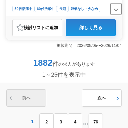
50代活躍中
60代活躍中
長期
残業なし・少なめ
男性歓迎
契約社員
施工管理
おすすめポイント
検討リスト
に追加
詳しく見る
＜木造住宅検査業務の施工管理＞ 草加支店での木造住
宅検査業務の施工管理を担当します。自社物件の建築中
や竣工時に、施工品質の検査や報告書作成を行っていた
掲載期間 2026/08/05〜2026/11/04
だきます。また、第三者検査機関への指導や品質チェッ
クも行うなど、品質管理業務もあります。 ＜中高年
層の活躍＞ 50代以上や60代前半の方も積極的に活躍し
1882
件
の求人があります
ています。経験者を歓迎し、安定した職場環境で長期的
に働けます。 ＜充実の休日と待遇＞ 年間休日130日
1～25件を表示中
で残業も少なめです。建築士や建築施工管理技士の経験
がある方を求めており、給与や福利厚生も充実していま
す。
前へ
次へ
…
1
2
3
4
76