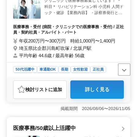
クリニックで医療事務募集しています！ ＊
労災保険、健康保険、厚生年金が完備されていま
科目＊ リハビリテーション科 小児科 人間ド
す。 ＜働きやすい環境＞ 東川口駅近くで、マイカ
ー通勤が可能です。残業や確定申告時期の土曜日出勤は
ック・健診 【業務内容】 ・診察券発行と保
なく、プライベートとの両立がしやすい環境です。週5日
険証確認 ・カルテの作成 ・会計 ・レセプト
勤務で、9時〜17時の勤務時間、一部在宅勤務や直行直帰
（診療報酬明細書）の作成・点検 ・医師・
医療事務・受付 (病院・クリニックでの医療事務・受付) / 正社
も可能です。
看護師などの診療補助業務 【ポイント】 ・
員・契約社員・アルバイト・パート
車通勤可能 ・社会保険完備 ・交通費支給 ＊
年収200万円〜300万円 時給1,000円〜1,400円
資格保有者、経験者優遇致します＊ 皆様の
埼玉県比企郡川島町吹塚 / 北坂戸駅
ご応募お待ちしております！
平均年齢 44.6歳 / 最高年齢 56歳
50代活躍中
車通勤OK
長期
女性歓迎
正社員
契約社員
アルバイト・パート
医療事務・受付
おすすめポイント
検討リスト
に追加
詳しく見る
＜働きやすさ＞ 埼玉県比企郡川島町吹塚にあるクリニ
ックでの医療事務の募集は北坂戸駅からのアクセスが良
く、車通勤も可能です。長期勤務や女性の方も活躍中で
掲載期間 2026/08/06〜2026/11/05
働きやすい環境が整っています。 ＜業務内容＞ 医
療事務の業務は診察券や保険証の確認、カルテの作成、
会計、レセプト作成など幅広い業務があります。医療事
医療事務/50歳以上活躍中
務経験やレセプト実務経験が5年以上ある方を優遇してお
り、スキルを活かして活躍できる環境です。 ＜ポイ