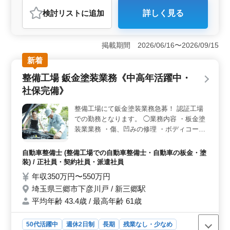
おすすめポイント
検討リスト
に追加
詳しく見る
＜シニア層の活躍＞ この企業では50代のスタッフが在
籍し、豊富な経験を持つ方々が活躍しています。経験重
視の採用方針により、年齢によらずスキルと知識を活か
掲載期間 2026/06/16〜2026/09/15
せる環境が整っています。 ＜ワークライフバランス
＞ 残業は月平均10時間程度と少なめです。この勤務体
新着
制により、プライベートの時間を大切にしながら働くこ
整備工場 鈑金塗装業務《中高年活躍中・
とも可能です。 ＜通勤の利便性＞ 無料駐車場が完
備されており、車通勤が可能です。通勤の際のストレス
社保完備》
が軽減され、より快適に働ける環境が整っています
整備工場にて鈑金塗装業務急募！ 認証工場
での勤務となります。 ◯業務内容 ・板金塗
装業業務 ・傷、凹みの修理 ・ボディコーテ
ィング ・ルームクリーニング ・デントリペ
ア など ＊車種 ・輸入車中心、国産車も取扱
自動車整備士 (整備工場での自動車整備士・自動車の板金・塗
あり（全体の2割ほど） ＊社会保険完備 ＊
装) / 正社員・契約社員・派遣社員
週休2日制 培ってこられた板金塗装業務の経
年収350万円〜550万円
験・技術を発揮して、 工場で活躍してみま
埼玉県三郷市下彦川戸 / 新三郷駅
せんか？ ご応募お待ちしております！
平均年齢 43.4歳 / 最高年齢 61歳
50代活躍中
週休2日制
長期
残業なし・少なめ