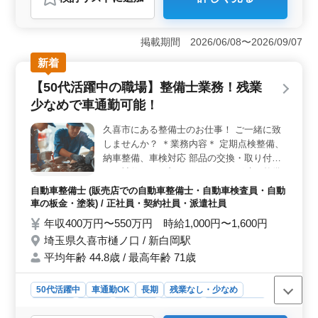
おすすめポイント
＜需要＞ 埼玉県新座市野火止に位置する特別養護老人
ホームで、看護師の募集が行われています。高齢者の健
掲載期間 2026/06/08〜2026/09/07
康管理や介護業務に携わる重要な役割を担い、バイタル
新着
チェックや内服管理などの業務を通じて、入居者の安全
と健康を守ります。特に中高年の経験豊富な方々の活躍
【50代活躍中の職場】整備士業務！残業
が期待されています。 ＜特徴＞ マイカー通勤が可
少なめで車通勤可能！
能であり、週休2日制で残業が少なめという働きやすい環
境が整っています。また、女性の方にも配慮され、働き
久喜市にある整備士のお仕事！ ご一緒に致
やすさが重視されています。経験豊富な方はもちろん、
しませんか？ ＊業務内容＊ 定期点検整備、
新たなキャリアを築きたい方にも最適な環境です。
＜福利厚生＞ 年2回の賞与や雇用・労災・健康・厚生な
納車整備、車検対応 部品の交換・取り付
どの福利厚生が整っており、安定した雇用環境が提供さ
け・補修 トラブルシューティング時の整備
れています。さらに、有給休暇や年間休日111日など、仕
業務全般 カーナビ・ETCの設置 等 ＊ポイン
自動車整備士 (販売店での自動車整備士・自動車検査員・自動
事とプライベートの両立がしやすい働き方が可能です。
ト＊ 車通勤可能 シニア世代歓迎 50代女性活
車の板金・塗装) / 正社員・契約社員・派遣社員
従業員のニーズに配慮した福利厚生が整っています。
躍中の職場 年齢ではなく経験のある方歓迎
年収400万円〜550万円 時給1,000円〜1,600円
致します！ 皆様のご応募お待ちしておりま
埼玉県久喜市樋ノ口 / 新白岡駅
す！
平均年齢 44.8歳 / 最高年齢 71歳
50代活躍中
車通勤OK
長期
残業なし・少なめ
男性歓迎
正社員
契約社員
派遣社員
自動車整備士