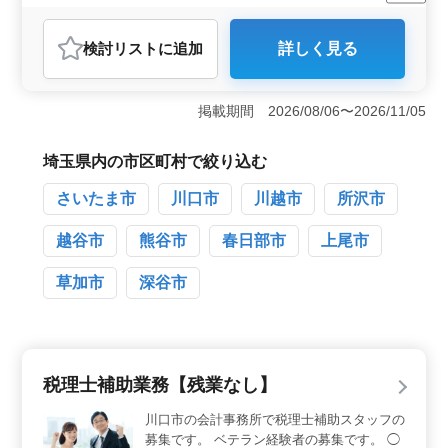
残業なし・少なめ
女性歓迎
正社員
契約社員
活かして頂ける方のご応募お待ちしておりま
会計事務所
す。
検討リスト
に追加
詳しく見る
おすすめポイント
＜経験を活かした働き方＞ この求人では、顧問先巡回
業務、法人及び個人の税務会計業務、各種税務申告書類
掲載期間 2026/08/06〜2026/11/05
の作成、税務相談業務、相続対策、会社設立や事業承継
サポートなど、多岐にわたる業務を担当します。会計ソ
フトは主にTKC、ソリマチ、JDLを使用しており、幅広い
埼玉県内の市区町村で絞り込む
業務経験を持つベテランの方に最適な職場です。 ＜
さいたま市
川口市
川越市
所沢市
充実した福利厚生と支援制度＞ 年間休日120日以上の完
全週休2日制に加え、賞与は年3回支給されます。雇用・
労災・健康・厚生の各種保険が完備されており、安定し
越谷市
熊谷市
春日部市
上尾市
た福利厚生が整っています。さらに、資格取得を目指す
方には支援制度があり、キャリアアップを図ることがで
草加市
深谷市
きます。 ＜働きやすい職場環境＞ 東大宮駅から通
勤可能で、マイカー通勤もOKです。残業がなく定時退社
ができるため、ワークライフバランスを保ちやすい環境
です。担当者が企業情報をしっかり引き継ぐため、スム
ーズに業務に慣れることができ、50代・60代のスタッフ
税理士補助業務【残業なし】
も活躍中で働きやすい職場です。
川口市の会計事務所で税理士補助スタッフの
募集です。 ベテラン経験者の募集です。 ◯