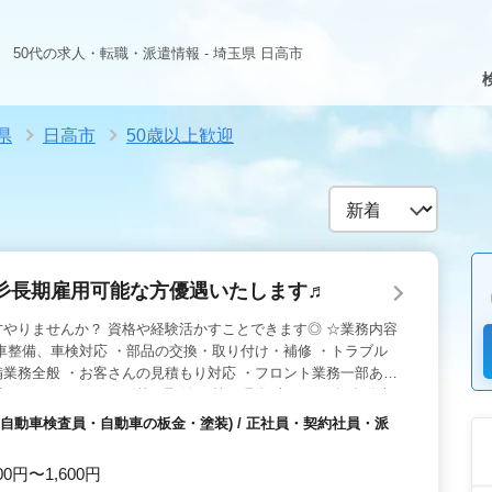
50代の求人・転職・派遣情報 - 埼玉県 日高市
県
日高市
50歳以上歓迎
彡長期雇用可能な方優遇いたします♬
やりませんか？ 資格や経験活かすことできます◎ ☆業務内容
車整備、車検対応 ・部品の交換・取り付け・補修 ・トラブル
業務全般 ・お客さんの見積もり対応 ・フロント業務一部あり
置 ・オーディオ・ナビ等の取付け 等 ☆取扱車種☆ ・軽自動車
入車5） ☆オススメポイント☆ ・社会保険完備 ・交通費：実費
自動車検査員・自動車の板金・塗装) / 正社員・契約社員・派
輩に継承していきませんか？ 皆様の応募お待ちしております☆
00円〜1,600円