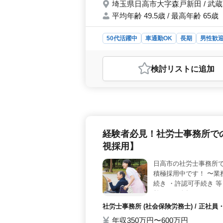
埼玉県日高市大字森戸新田 / 武
平均年齢 49.5歳 / 最高年齢 65歳
50代活躍中
車通勤OK
長期
男性歓
おすすめポイント
＜業務内容＞ 定期点検整備から車検
検討リスト
に追加
応等、幅広い業務に携わることがで
＜経験者優遇の環境＞ 経験者に対し
できる環境で、今までの豊富な経験を
す。 ＜給与・福利厚生＞ 給与は年収4
す。社会保険完備や実費支給の交通費
っています。
経験者必見！社労士事務所で
視採用】
日高市の社労士事務所
積極採用中です！ 〜業
続き ・許認可手続き 等
齢よりも人柄やスキルを
社労士事務所 (社会保険労務士) / 正
年収350万円〜600万円