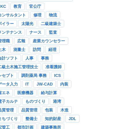
TKC
教育
官公庁
コンサルタント
修理
物流
ボイラー
太陽光
二級建築士
メンテナンス
ナース
監査
管理職
広報
産業カウンセラー
土木
測量士
訪問
経理
会計ソフト
人事
事務
二級土木施工管理技士
准看護師
レセプト
調剤薬局 事務
ICS
データ入力
IT
JW-CAD
内装
省エネ
医療機器
給与計算
電子カルテ
ものづくり
港湾
品質管理
品質管理
包装
木造
まちづくり
整備士
知的財産
JDL
配管工
都市計画
建築事務所