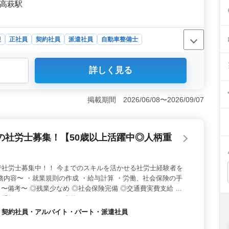
蔵高萩駅
迎
正社員
契約社員
派遣社員
自動車整備士
、トラブルシューティング業務全般、お客様の見積もり対
詳しく見る
きるため、自身の経験とスキルを磨くことが出来ます。
、資格や実務経験を最大限に評価します。シニア層が活躍
後輩に伝えながら、チームとして成長することができま
掲載期間 2026/06/08〜2026/09/07
00万〜520万円、時給：1,020円〜1,500円程度で
など、福利厚生が充実しており、安心して働ける環境が整
の社労士募集！【50歳以上活躍中◎人柄重
で社労士募集中！！ 今までのスキルを活かせる社労士経験者を
務内容〜 ・就業規則の作成 ・給与計算 ・労働、社会保険の手
 〜備考〜 ◎残業少なめ ◎社会保険完備 ◎交通費実費支給 年
重視します！ ぜひご応募ください★
社員・契約社員・アルバイト・パート・派遣社員