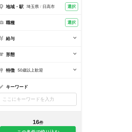
地域・駅
選択
埼玉県
/
日高市
職種
選択
給与
形態
特徴
50歳以上歓迎
キーワード
16
件