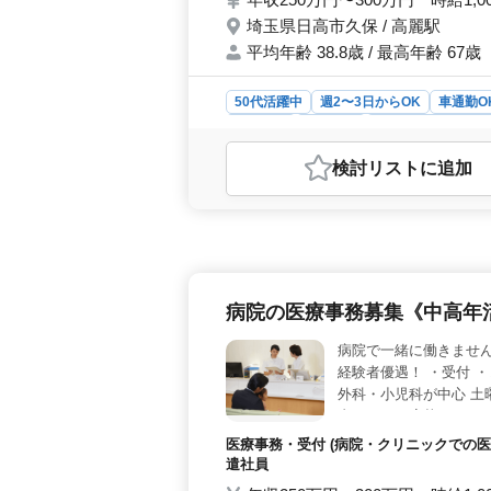
埼玉県日高市久保 / 高麗駅
平均年齢 38.8歳 / 最高年齢 67歳
50代活躍中
週2〜3日からOK
車通勤O
契約社員
派遣社員
アルバイト・パー
おすすめポイント
検討リスト
に追加
＜働きやすさ＞ 埼玉県日高市にある
す。綺麗なオフィス環境で、明るく快
プライベートな時間も充実させること
ストレスも軽減されます。 ＜業務
作成など、医療事務業務を担当します
やりがいも大きいです。医療クラーク
病院の医療事務募集《中高年
か。 ＜中高年活躍＞ 経験豊富な
す。幅広い経験を持つ方々が、チーム
病院で一緒に働きませ
活かし新しいステージを築いてみませ
経験者優遇！ ・受付 
外科・小児科が中心 土
者のかたご応募くださ
医療事務・受付 (病院・クリニックでの医
遣社員