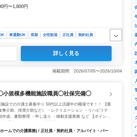
00円〜1,800円
OK
車通勤OK
長期
女性歓迎
正社員
契約社員
祉士・介護スタッフ
詳しく見る
能なシフト制で日勤のみの勤務も応相談しており、仕事と
す。アットホームな雰囲気の施設で職場の人間関係も良好
＜キャリアチャンス＞ 介護経験1年以上の方に向けた
掲載期間 2026/07/05〜2026/10/04
きます。シフト制での勤務なので自身のライフスタイルに
続けることができる環境が提供されています。 ＜安定感
安定した給与水準です。交通費実費支給や福利厚生が整って
◯小規模多機能施設職員◯社保完備◯
っています。またアットホームな雰囲気の施設で中高年の
環境が保証されています。
施設での介護士募集中☆ 50代以上活躍中の職場です！！ 【業
食事介助、排泄介助など） ・レクリエーション ・リハビリテ
類作成、書類整理 ・申し送り ・移動支援業務 など 【ポイン
・資格手当あり ・制服支給 質問等ございましたら、お気軽にお
様のご応募お待ちしております♪
ホームでの介護業務) / 正社員・契約社員・アルバイト・パー