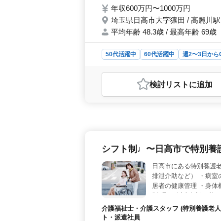
年収600万円〜1000万円
埼玉県日高市大字猿田 / 高麗川駅
平均年齢 48.3歳 / 最高年齢 69歳
50代活躍中
60代活躍中
週2〜3日から
契約社員
アルバイト・パート
医師
おすすめポイント
検討リスト
に追加
＜設備充実＞ 当クリニックは最新の
周病治療、審美歯科など幅広い診療項
だける環境を整えています。 ＜勤務
相談に応じます。ライフスタイルに合
せて無理なく勤務できます。特に中
＞ 地域に根ざした診療を大切にし、
シフト制♩〜日高市で特別養
ています。駅から徒歩10分の好立地
ックとして、地域医療に貢献していま
日高市にある特別養護老
排泄介助など） ・病室
居者の健康管理 ・身体
制(週3日以上相談可能)
な施設です☆ ご応募お
介護福祉士・介護スタッフ (特別養護老人
ト・派遣社員