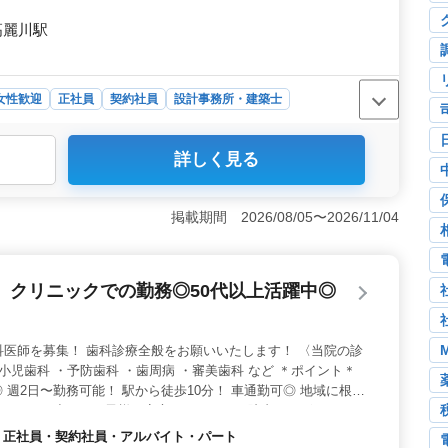
高麗川駅
女性歓迎
正社員
契約社員
設計事務所・建築士
この求人は、建築意匠設計業務での経験豊富な方を歓迎し
詳しく見る
視しており、1級建築士の方は条件面で優遇されます。駅
なので、通勤のしやすさも魅力です。 ＜多彩な建築案件
集合住宅や店舗、工場、学校、公営住宅など、幅広い建築
掲載期間 2026/08/05〜2026/11/04
計から設計監理まで幅広い業務を経験でき、自身のスキル
働きやすい待遇＞ 作業着や交通費、資格手当の支給があ
方ができます。週休2日制で、土日祝が休みなので、プラ
〉クリニックでの勤務◎50代以上活躍中◎
実した仕事を楽しめます。
科医師を募集！ 歯科診療全般をお願いいたします！ 〈当院の診
小児歯科 ・予防歯科 ・歯周病 ・審美歯科 など ＊ポイント＊
 週2日〜勤務可能！ 駅から徒歩10分！ 車通勤可◎ 地域に根づ
ります♪ 小さなお子様も安心してすごせる院内をめざしており
募、お待ちしております！
 / 正社員・契約社員・アルバイト・パート