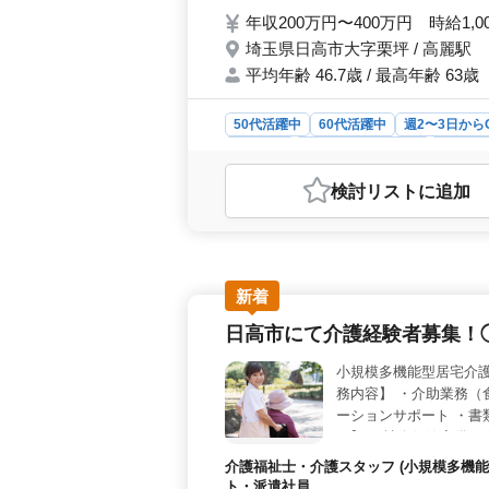
年収200万円〜400万円 時給1,0
埼玉県日高市大字栗坪 / 高麗駅
平均年齢 46.7歳 / 最高年齢 63歳
50代活躍中
60代活躍中
週2〜3日から
派遣社員
アルバイト・パート
介護福
おすすめポイント
検討リスト
に追加
＜働きやすさ＞ 週3日以上の相談可
プライベートの両立がしやすい環境で
で働きやすい環境が整っています。 
求人で幅広い業務経験を積むことがで
合わせた働き方が可能で、長く働き
新着
＞ 年収200万円〜400万円という
日高市にて介護経験者募集！
おり、安心して長期で働ける環境が整
方も多く活躍しており、安定した雇用
小規模多機能型居宅介護
務内容】 ・介助業務（
ーションサポート ・書
ト】 ・社会保険完備 
問い合わせ下さい！ 皆
介護福祉士・介護スタッフ (小規模多機能
ト・派遣社員