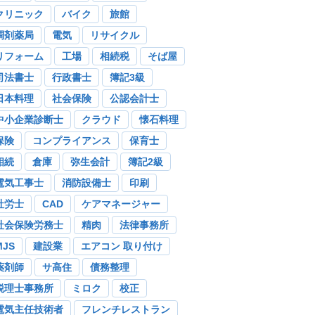
クリニック
バイク
旅館
調剤薬局
電気
リサイクル
リフォーム
工場
相続税
そば屋
司法書士
行政書士
簿記3級
日本料理
社会保険
公認会計士
中小企業診断士
クラウド
懐石料理
保険
コンプライアンス
保育士
相続
倉庫
弥生会計
簿記2級
電気工事士
消防設備士
印刷
社労士
CAD
ケアマネージャー
社会保険労務士
精肉
法律事務所
MJS
建設業
エアコン 取り付け
薬剤師
サ高住
債務整理
税理士事務所
ミロク
校正
電気主任技術者
フレンチレストラン