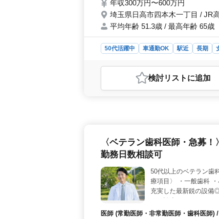
年収300万円〜600万円
埼玉県日高市四本木一丁目 / JR
平均年齢 51.3歳 / 最高年齢 65歳
50代活躍中
車通勤OK
駅近
長期
おすすめポイント
＜経験豊富な方が活躍できる環境＞ 
検討リスト
に追加
ています。年齢に関係なく、経験を重
徒歩圏内での勤務で、車通勤も可能
に携われる＞ この設計事務所では、
案件に携わることができます。基本設
をさらに磨くことができます。 ＜
り、車通勤が可能なため、快適な働き
〈ベテラン歯科医師・急募！
イベートの時間を大切にしながら、充
勤務日数相談可
50代以上のベテラン歯
療項目〉 ・一般歯科 ・
充実した最新鋭の設備◎
いた診療をおこなってお
ます！ 皆様からのご応
医師 (常勤医師・非常勤医師・歯科医師)