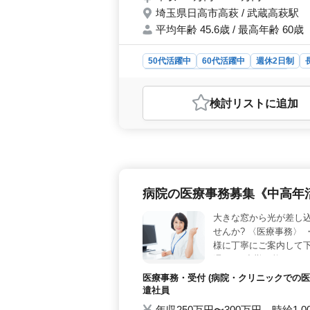
埼玉県日高市高萩 / 武蔵高萩駅
平均年齢 45.6歳 / 最高年齢 60歳
50代活躍中
60代活躍中
週休2日制
アルバイト・パート
社労士事務所
おすすめポイント
検討リスト
に追加
＜経験者優遇のポイント＞ 本求人は
とってスキルを活かせる環境です。業
ルを生かせる仕事内容が豊富にありま
上の活躍を重視しており、年齢よりも
め、経験を積んだ方や人間性を重ん
＞ 残業が少なく、社会保険もしっか
病院の医療事務募集《中高年
好適です。交通費も実費支給で通勤
イント＞ 企業は9人規模で男女比率
大きな窓から光が差し込
境が整っています。また、専門・技術
せんか? 〈医療事務〉
す。
様に丁寧にご案内して
週3日〜出勤可能なパー
医療事務・受付 (病院・クリニックでの医
遣社員
年収250万円〜300万円 時給1,0