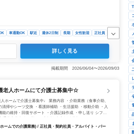
OK
車通勤OK
駅近
週休2日制
長期
女性歓迎
正社員
詳しく見る
歯科設備を導入し、一般歯科から小児歯科、予防歯科、歯
目に対応しています。患者様に安心して治療を受けていた
柔軟性＞ 週2日からの勤務も可能であり、勤務日数は
掲載期間 2026/06/04〜2026/09/03
わせた働き方ができるため、ご自身のスケジュールに合わ
高年の方々にも活躍の場を提供しています。 ＜地域貢献
小さなお子様も安心して通える院内環境づくりに力を入れ
護老人ホームにて介護士募集中☆
にあり、車通勤も可能です。地域の皆様に信頼されるクリニ
す。
人ホームで介護士募集中♩ 業務内容 ・介助業務（食事介助、
の清掃やシーツ交換 ・看護師補助 ・生活援助 ・移動介助 ・入
機能の維持・回復サポート ・介護記録作成 ・申し送り シフト
 交通費実費支給 日勤のみ応相談 中高年活躍中！ アットホーム
待ちしております♪
ホームでの介護業務) / 正社員・契約社員・アルバイト・パー