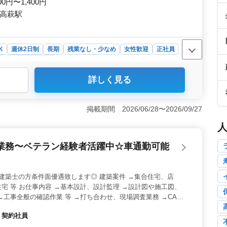
00円〜1,400円
蔵高萩駅
K
週休2日制
長期
残業なし・少なめ
女性歓迎
正社員
ト
医療事務・受付
詳しく見る
する病院は、武蔵高萩駅からアクセスが便利で、車出勤も
後・日曜日・祝日はお休みなので、プライベートの時間も充
な雇用を前提とした安定した雇用環境も整っていま
掲載期間 2026/06/28〜2026/09/27
セプト作成、電子カルテ入力、診療補助など、病院での医
・整形外科・小児科など、幅広い診療科目に携わることが
病院での経験を活かして新たなキャリアを築きません
業務〜ベテラン経験者活躍中☆車通勤可能
中高年の方々を歓迎し、病院での医療事務として活躍して
る中で、安心して長く働ける環境が整っています。ご経験
せんか。お問い合わせお待ちしております。
建築士の方条件面優遇致します◎ 建築案件 →集合住宅、店
宅 等 お仕事内容 →基本設計、設計監理 →設計図や施工図、
→工事全般の確認作業 等 →打ち合わせ、現場調査業務 →CAD
 →交通費支給 →資格手当支給 →車通勤可能 →駅徒歩圏内 年
・契約社員
集しております＼＾＾／ お気軽にお問い合わせください♪