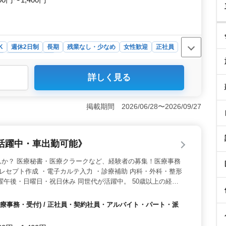
K
週休2日制
長期
残業なし・少なめ
女性歓迎
正社員
ト
医療事務・受付
詳しく見る
病院は、高麗駅からアクセスが便利で、車通勤も可能で
適な職場です。週3日から出勤可能な柔軟な勤務体制で、
ができます。また、無料駐車場が完備されており、通勤の
掲載期間 2026/06/28〜2026/09/27
内容＞ 受付対応や電話応対、電子カルテ入力、レセプト
。患者様への丁寧な対応が求められる仕事ですが、その分
や介護事務の経験を活かして、新しい職場で活躍しません
活躍中・車出勤可能》
中高年の方を歓迎し、医療事務として活躍していただけま
の一員として活躍できる環境を提供しています。ご経験を
んか？ 医療秘書・医療クラークなど、経験者の募集！医療事務
んか。お問い合わせお待ちしております。
・レセプト作成 ・電子カルテ入力 ・診療補助 内科・外科・整形
曜午後・日曜日・祝日休み 同世代が活躍中。 50歳以上の経験
い。
療事務・受付) / 正社員・契約社員・アルバイト・パート・派