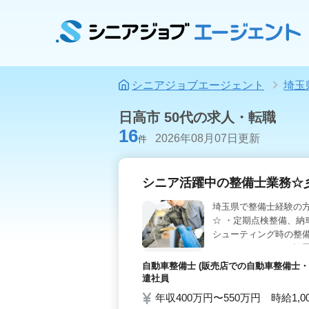
シニアジョブエージェント
埼玉
日高市 50代の求人・転職
16
2026年08月07日更新
件
シニア活躍中の整備士業務☆
埼玉県で整備士経験の方
☆ ・定期点検整備、納
シューティング時の整備
・カーナビ・ETCの設
・普通車（国産車5/輸
自動車整備士 (販売店での自動車整備士・
支給 今までの経験を後
遣社員
彡
年収400万円〜550万円 時給1,0