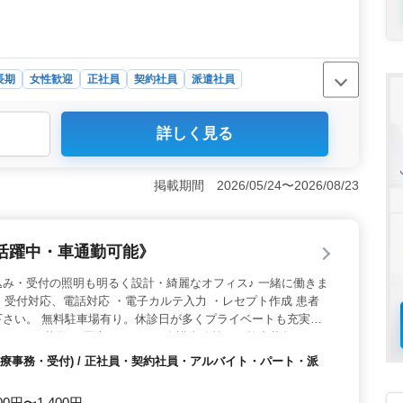
長期
女性歓迎
正社員
契約社員
派遣社員
詳しく見る
社労士事務所での経験が求められるため、社労士経験者に
務内容には就業規則作成や給与計算など、これまでのスキ
す。 ＜年齢や人柄重視のポイント＞ 求人では50代以
掲載期間 2026/05/24〜2026/08/23
人柄やスキルを評価する風土が醸成されています。そのた
じる方にピッタリの環境です。 ＜働きやすさのポイント
り整っているため、ワークライフバランスを重視する方に
活躍中・車通勤可能》
面でも配慮がある求人となっています。 ＜会社情報のポ
もバランスが取れており、禁煙環境なので快適に働ける環
み・受付の照明も明るく設計・綺麗なオフィス♪ 一緒に働きま
サービス業であり、専門性を活かせる環境となっていま
 ・受付対応、電話対応 ・電子カルテ入力 ・レセプト作成 患者
下さい。 無料駐車場有り。休診日が多くプライベートも充実。
トさんを募集。 医療クラーク・介護事務等の経験者募集です。
療事務・受付) / 正社員・契約社員・アルバイト・パート・派
00円〜1,400円