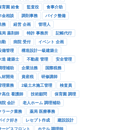
保育園 給食
監査役
食事介助
年金相談
調剤事務
バイク整備
法務
経営 企画
管理人
薬局 薬剤師
特許 事務所
記帳代行
内勤
病院 受付
イベント 企画
設備管理
構造設計一級建築士
木造 建築士
不動産 管理
安全管理
調理補助
企業法務
国際税務
人材開発
資産税
研修講師
管理業務
2級土木施工管理
検査員
サ高住 看護師
技術顧問
保育園 調理
病院 会計
老人ホーム 調理補助
クラーク業務
薬局 医療事務
バイク好き
レセプト作成
建設設計
サービスフロント
ホテル 調理師