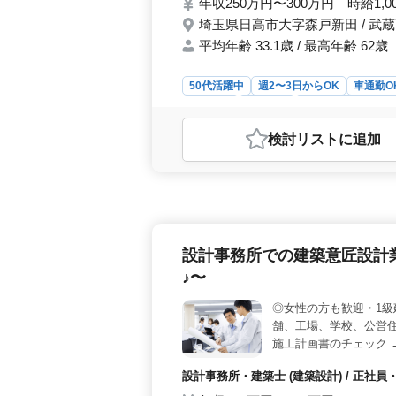
年収250万円〜300万円 時給1,0
埼玉県日高市大字森戸新田 / 武
平均年齢 33.1歳 / 最高年齢 62歳
50代活躍中
週2〜3日からOK
車通勤O
契約社員
派遣社員
アルバイト・パー
おすすめポイント
検討リスト
に追加
＜働きやすさ＞ 埼玉県日高市に位置
可能です。週3〜5日勤務で、土曜午
実させることができます。また長期的
す。 ＜業務内容＞ 受付業務やレ
療事務業務を担当します。内科・外科
できます。医療事務経験者を優遇し、
設計事務所での建築意匠設計
か。 ＜中高年活躍＞ 経験豊富な
いただけます。同世代の方々が活躍す
♪〜
を活かし新しいステージを築いてみま
◎女性の方も歓迎・1級
舗、工場、学校、公営住
施工計画書のチェック 
操作 備考 →作業着支給
設計事務所・建築士 (建築設計) / 正社員
齢よりも経験のある方募