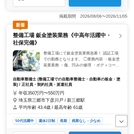
＜柔軟な勤務形態＞ 週3〜5日のシフト制で、希望に応
じて勤務日を調整可能です。残業がほとんどなく、ワー
クライフバランスを大切にした働き方ができます。
掲載期間 2026/08/06〜2026/11/05
＜マイカー通勤と福利厚生の充実＞ 無料駐車場が完備
されているため、マイカー通勤が可能です。給食センタ
新着
ーが併設されており、1食200円で昼食が提供されるのも
整備工場 鈑金塗装業務《中高年活躍中・
魅力です。雇用条件に応じて各種保険に加入できるた
め、安心して働けます。 ＜資格不問で幅広い年代が
社保完備》
活躍＞ 医療事務の資格がなくても応募可能で、診療報
酬請求の経験があれば歓迎されます。50代のスタッフも
整備工場にて鈑金塗装業務急募！ 認証工場
活躍しており、幅広い年代が働ける職場です。今までの
での勤務となります。 ◯業務内容 ・板金塗
経験を活かして、アットホームな環境でスキルを発揮で
装業業務 ・傷、凹みの修理 ・ボディコーテ
きます。
ィング ・ルームクリーニング ・デントリペ
ア など ＊車種 ・輸入車中心、国産車も取扱
自動車整備士 (整備工場での自動車整備士・自動車の板金・塗
あり（全体の2割ほど） ＊社会保険完備 ＊
装) / 正社員・契約社員・派遣社員
週休2日制 培ってこられた板金塗装業務の経
年収350万円〜550万円
験・技術を発揮して、 工場で活躍してみま
埼玉県三郷市下彦川戸 / 新三郷駅
せんか？ ご応募お待ちしております！
平均年齢 43.4歳 / 最高年齢 61歳
50代活躍中
週休2日制
長期
残業なし・少なめ
男性歓迎
正社員
契約社員
派遣社員
自動車整備士