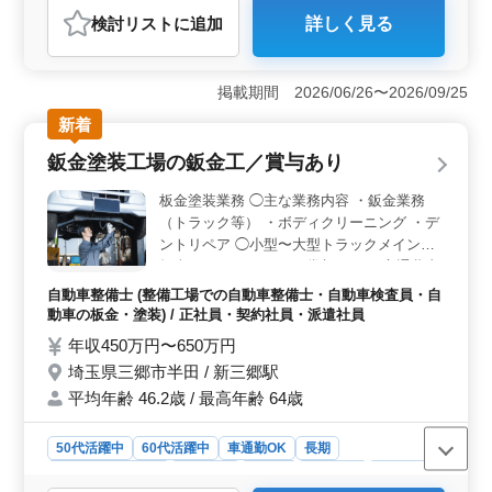
おすすめポイント
検討リスト
に追加
詳しく見る
＜職場環境＞ この職場は、経験豊富な方が多く活躍し
ている職場です。平均年齢が43.4歳、最高年齢が61歳
と、年齢を重ねた方々が活躍しやすい環境です。 ＜
掲載期間 2026/06/26〜2026/09/25
業務の特徴＞ 鈑金塗装業務をおまかせします。輸入車
を中心に国産車の取扱もあるため、多種多様な車種に対
新着
する知識と技術を磨くことができます。自動車整備士と
鈑金塗装工場の鈑金工／賞与あり
しての専門性を深め、さらに幅広い経験を積むことも可
能です。 ＜働きやすさ＞ 残業は月10時間程度と少
板金塗装業務 ◯主な業務内容 ・鈑金業務
なめです。個人の時間を大切にしつつ、仕事とプライベ
（トラック等） ・ボディクリーニング ・デ
ートのバランスを保ちやすい環境です。 社会保険完備
ントリペア ◯小型〜大型トラックメインで
である点も、安心して長期的に勤務できる要素の一つで
担当して頂きます。 ＊賞与あり ＊交通費支
す。
給 ＊自転車支給 ＊マイカー通勤OK（無料
自動車整備士 (整備工場での自動車整備士・自動車検査員・自
駐車場完備） ＊残業少なめ ＊退職金あり 磨
動車の板金・塗装) / 正社員・契約社員・派遣社員
いてきたスキルを活かせるお仕事です！ ベ
年収450万円〜650万円
テラン自動車板金工を募集します。
埼玉県三郷市半田 / 新三郷駅
平均年齢 46.2歳 / 最高年齢 64歳
50代活躍中
60代活躍中
車通勤OK
長期
残業なし・少なめ
男性歓迎
正社員
契約社員
派遣社員