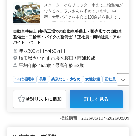
スクーターからリミッター車まで二輪整備が
りがいです。 ＜福利厚生と働きやすさ＞ サービス
できるベテランさんを求めています。 中
付高齢者向け住宅では通勤手当が支給され、雇用や健
康、労災、厚生面でも充実した福利厚生が整っていま
型・大型バイクを中心に100台超を抱えてお
す。週休2日制で土日もしっかり休めるのでプライベート
り、今回就業意欲の高い方を募集していま
の時間を大切にしながら働くことができます。
す。 ・中高年歓迎、50代以上積極採用 ・社
自動車整備士 (整備工場での自動車整備士・販売店での自動車
会保険完備 ・交通費全額支給 ・服装自由
整備士・二輪車・バイクの整備士) / 正社員・契約社員・アル
バイト・パート
年収300万円〜450万円
埼玉県さいたま市桜区桜田 / 西浦和駅
平均年齢 45.2歳 / 最高年齢 52歳
50代活躍中
長期
残業なし・少なめ
女性歓迎
正社員
契約社員
アルバイト・パート
自動車整備士
おすすめポイント
検討リスト
に追加
詳しく見る
＜中高年の活躍＞ 50代以上の経験豊富な方が積極的に
採用され、安定したキャリアを築くことができます。過
去の経験や知識を活かして、チームのリーダーシップを
掲載期間 2026/05/10〜2026/08/09
発揮したり、新人の育成に携わることもできます。ま
た、企業の成長に貢献することで、自己成長も促進され
ます。 ＜福利厚生と働きやすさ＞ 社会保険完備や