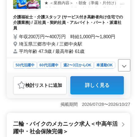
躍中です。お気軽にご応募ください。
★ ＜業務内容＞ ・朝食（準備・片付け） ・
居室見回り ・清掃、生活援助 ・昼食、食事
介助 ・生活相談 ・レクリエーション ・夕食
介護福祉士・介護スタッフ (サービス付き高齢者向け住宅での
・出迎え、生活援助 ・見回り、緊急対応 等
介護業務) / 正社員・契約社員・アルバイト・パート・派遣社
＜特徴＞ ・年間休日113日 ・車通勤可能 プ
員
ライベートとお仕事分けたい方オススメの企
年収200万円〜400万円 時給1,000円〜1,800円
業です☆彡 まずはお気軽にお問い合わせく
埼玉県三郷市中央 / 三郷中央駅
ださい！
平均年齢 47.9歳 / 最高年齢 61歳
50代活躍中
60代活躍中
週2〜3日からOK
車通勤OK
駅近
週休2日制
長期
女性歓迎
正社員
契約社員
派遣社員
アルバイト・パート
介護福祉士・介護スタッフ
検討リスト
に追加
詳しく見る
おすすめポイント
＜働く環境と特徴＞ 埼玉県三郷市中央にあるサービス
付高齢者向け住宅では介護士を募集しています。週休2日
掲載期間 2026/07/28〜2026/10/27
制で長期間雇用を希望する方にはぴったりの職場です。
車通勤も可能で駅からも近く通勤が便利です。 ＜業
務内容とやりがい＞ 介護士の業務は朝食の準備や片付
二輪・バイクのメカニック求人＜中高年活
け、居室の見回り、清掃、昼食の食事介助、レクリエー
躍中・社会保険完備＞
ションの提供など多岐にわたります。ご利用者とのコミ
ュニケーションを通じて笑顔と安心を提供することがや