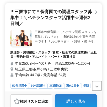
ア世代も活躍中で、年齢を問わず経験が重視される職場
です。50代も活躍しており、年代を超えた多様な人材が
＊三郷市にて＊保育園での調理スタッフ募
働いています。安心して長期的に働くことが可能で
す。 ＜利便性と福利厚生＞ 車通勤が可能で通勤の
集中！＼ベテランスタッフ活躍中☆週休2
利便性が高く、週休2日制でワークライフバランスを保ち
日制／
やすいです。また、雇用・労災・健康・厚生の社会保険
完備で福利厚生も充実しており、安心して長く働ける環
三郷市の保育園にてベテラン調理スタッフを
境が整っています。
募集しております！ 50代以上の中高年活躍
中です！ ＊お仕事内容＊ ・調理 ・盛り付け
・仕込み ・食器洗浄 ・調理補助 ＊ポイント
＊ ・週休2日制 ・社会保険完備 ・勤務時間
調理師・調理補助・スタッフ (食堂・給食での調理業務) / 正社
応相談 ・50代、60代の採用実績あり ・マイ
員・契約社員・アルバイト・パート・派遣社員
カー通勤可能 ブランクのある方もご応募可
年収250万円〜400万円 時給1,000円〜1,200円
能です。 まずはお気軽にお問い合わせくだ
埼玉県三郷市戸ヶ崎 / 三郷中央駅
さい！
平均年齢 44.7歳 / 最高年齢 64歳
50代活躍中
60代活躍中
車通勤OK
週休2日制
長期
女性歓迎
正社員
契約社員
派遣社員
アルバイト・パート
調理師・調理補助・スタッフ
検討リスト
に追加
詳しく見る
おすすめポイント