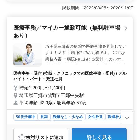
20年以上の方や電気工事施工管理技士の資格をお持ちの
掲載期間 2026/08/08〜2026/11/07
方は、条件面で優遇されます。これまでのスキルや経験
をしっかり評価し、50歳以上のベテランスタッフが多数
活躍している職場です。 ＜働きやすい勤務条件＞
医療事務／マイカー通勤可能（無料駐車場
土曜隔週、日曜、祝日が休みとなっており、プライベー
あり）
トの時間も大切にできます。残業も月10時間程度と少な
めで、無理なく働ける環境が整っています。また、夏季
埼玉県三郷市の病院で医療事務を募集してい
や年末年始の休暇も取得でき、長期的な休暇もしっかり
ます！ 内科・精神科での勤務です。 ◯主な
確保されています。 ＜通勤の利便性と福利厚生＞
マイカー通勤が可能で、通勤手当が全額支給されるた
業務内容 ・病院内における受付 ・カルテ作
め、通勤の負担が軽減されます。さらに、福利厚生が完
成、電子カルテ入力 ・レセプト業務 ・診療
備されており、賞与も年2回支給されるなど、長期的に安
補助業務 ・書類作成 など ＊年次有給休暇は
医療事務・受付 (病院・クリニックでの医療事務・受付) / アル
心して働ける環境が整っています。
法定通り付与します。 ＊雇用条件により該
バイト・パート・派遣社員
当の保険に加入します。 ＊給食センター併
時給1,200円〜1,400円
設のため昼食あり。（自己負担：200円／１
埼玉県三郷市鷹野 / 三郷中央駅
食） ＊医療事務を資格取得を目指す方、資
平均年齢 42.3歳 / 最高年齢 57歳
格のない方も歓迎！ ＊職員専用無料駐車場
あり アットホームで、福利厚生が充実して
いる企業です！ 今まで培ってきたスキルを
50代活躍中
長期
残業なし・少なめ
女性歓迎
派遣社員
発揮して頂ける方、ぜひご応募ください！
アルバイト・パート
医療事務・受付
おすすめポイント
検討リスト
に追加
詳しく見る