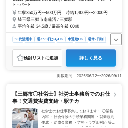
から夕方6時までと、長時間労働もありません。自身のス
ンザ発生の予防、蔓延の防止 等 業務内容 ・
ト・パート
ケジュールに合わせて働くことができるため、ワークラ
残業なし ・制服支給 ・出勤日数3日以上で
年収350万円〜500万円 時給1,400円〜2,000円
イフバランスを重視する方に最適です。
あれば相談可能 ＊50代の方現役活躍中 お気
埼玉県三郷市南蓮沼 / 三郷駅
軽にお問い合わせください！！
平均年齢 34.5歳 / 最高年齢 60歳
50代活躍中
週2〜3日からOK
車通勤OK
週休2日制
長期
残業なし・少なめ
女性歓迎
正社員
契約社員
アルバイト・パート
看護師
検討リスト
に追加
詳しく見る
おすすめポイント
＜働きやすさ＞ 埼玉県三郷市南蓮沼にある特養での看
護師業務のお仕事です。週2〜3日からの勤務も可能で、
掲載期間 2026/06/12〜2026/09/11
車通勤も可能になります。残業はなく、制服も支給され
ます。出勤日数に応じた相談も可能で、中高年の方々が
現役で活躍しています。 ＜業務内容＞ バイタルチ
【三郷市◯社労士】社労士事務所でのお仕
ェックや簡単な医療処置、外出の付き添いなどを担当し
事！交通費実費支給・駅チカ
ていただきます。初めての福祉施設でも、看護師経験が
あれば歓迎される環境です。50代以上の方々が活躍して
社労士のお仕事募集しております！ ◯業務
おり、安心して働けます。 ＜給与＆福利厚生＞ 年
内容 ・社会保険の手続業務関連 ・就業規則
収350万円〜480万円、または時給1,400円〜1,900円で、
通勤手当も実費支給されます。雇用・労災・健康・厚生
作成 ・助成金業務 ・労務トラブル対応 等
の福利厚生が整っています。月10時間程度の残業が見込