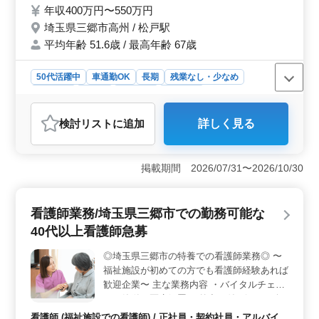
年収400万円〜550万円
埼玉県三郷市高州 / 松戸駅
平均年齢 51.6歳 / 最高年齢 67歳
50代活躍中
車通勤OK
長期
残業なし・少なめ
男性歓迎
正社員
契約社員
派遣社員
アルバイト・パート
自動車整備士
検討リスト
に追加
詳しく見る
おすすめポイント
＜経験を積んだプロフェッショナルのための自動車整備
職＞ 10年以上の豊富な経験を持つ自動車整備士を募集
掲載期間 2026/07/31〜2026/10/30
しています。小型・大型トラックの整備、定期点検、一
般修理など、幅広い業務に携わります。シニア層も積極
的に活躍し、経験を活かして技術を磨ける環境です。無
看護師業務/埼玉県三郷市での勤務可能な
料駐車場完備で通勤も快適です。 ＜安定した収入と
40代以上看護師急募
充実の福利厚生＞ 年収は400万円から520万円まで、経
験やスキルに見合った報酬が支給されます。また、賞与
◎埼玉県三郷市の特養での看護師業務◎ 〜
もあり、雇用・労災・健康・厚生の福利厚生が整ってい
福祉施設が初めての方でも看護師経験あれば
ます。安心して長く働ける環境が整っています。 ＜
柔軟な働き方でワークライフバランスを実現＞ 月に平
歓迎企業〜 主な業務内容 ・バイタルチェッ
均10時間程度の残業があり、隔週土曜日の出勤があるも
ク、簡単な医療処置 ・外出の付き添い、介
のの、休日や休暇もしっかり取れます。就業時間は朝9時
護職員への医療に関する指導 ・インフルエ
看護師 (福祉施設での看護師) / 正社員・契約社員・アルバイ