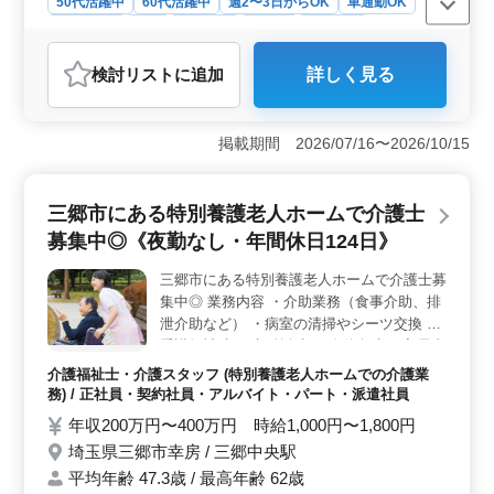
50代活躍中
60代活躍中
週2〜3日からOK
車通勤OK
週休2日制
長期
女性歓迎
正社員
契約社員
アルバイト・パート
看護師
検討リスト
に追加
詳しく見る
おすすめポイント
＜勤務条件と特徴＞ 三郷市周辺エリアでの訪問看護師
募集です。オンコール待機がなく、週3〜5日の勤務が可
掲載期間 2026/07/16〜2026/10/15
能になります。時短勤務も相談可能で、働きやすい環境
が整っています。50代以上の方も活躍中で、安定したキ
ャリアを築くことが可能です。 ＜業務内容＞ 訪問
三郷市にある特別養護老人ホームで介護士
看護業務全般を担当します。バイタルチェックや家族へ
募集中◎《夜勤なし・年間休日124日》
の支援、カテーテル交換や服薬指導など、患者さんの健
康管理に関わる幅広い業務を行います。ベテランスタッ
三郷市にある特別養護老人ホームで介護士募
フが同行し、業務に慣れるまでサポートします。 ＜
集中◎ 業務内容 ・介助業務（食事介助、排
会社情報＞ 訪問看護リハビリステーションを運営して
います。平均年齢は44.9歳で、男性2：女性8の比率で働
泄介助など） ・病室の清掃やシーツ交換 ・
いています。禁煙環境で、16人の従業員がアットホーム
看護師補助 ・生活援助 ・移動介助 ・入居者
な雰囲気の中で活躍しています。
の健康管理 ・身体機能の維持・回復サポー
介護福祉士・介護スタッフ (特別養護老人ホームでの介護業
ト ・介護記録作成 ・申し送り 〜備考〜 ＊
務) / 正社員・契約社員・アルバイト・パート・派遣社員
シフト制(週3日以上相談可能) ＊資格手当あ
年収200万円〜400万円 時給1,000円〜1,800円
り ＊制服支給 ＊交通費実費支給 ＊夜勤業務
埼玉県三郷市幸房 / 三郷中央駅
なし 60代活躍中！ 働きやすい環境です。 ま
平均年齢 47.3歳 / 最高年齢 62歳
ずはお気軽にお問い合わせください☆