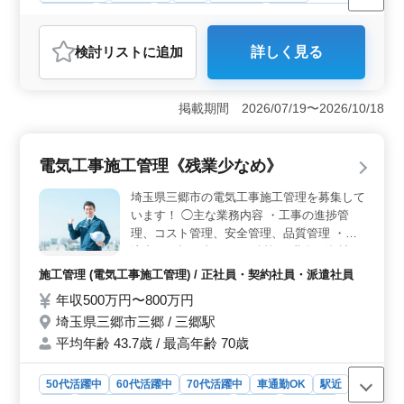
女性歓迎
派遣社員
アルバイト・パート
医療事務・受付
おすすめポイント
検討リスト
に追加
詳しく見る
＜柔軟な勤務形態＞ 週3〜5日の勤務が可能で、シフト
の選択肢も多いため、自分のライフスタイルに合わせた
働き方ができます。日曜日と祝日が休みで、その他のお
掲載期間 2026/07/19〜2026/10/18
休みも希望に応じて調整できる点が魅力です。また残業
がないため、家庭との両立がしやすく、プライベートの
時間を大切にしたい方におすすめです。 ＜通勤の利
電気工事施工管理《残業少なめ》
便性＞ 三郷駅や三郷中央駅からのアクセスが良く、マ
イカー通勤も可能です。通勤手当も実費支給されるた
埼玉県三郷市の電気工事施工管理を募集して
め、通勤コストの負担も軽減されます。快適に通勤でき
います！ ◯主な業務内容 ・工事の進捗管
る環境が整っているため、毎日の通勤ストレスが少ない
理、コスト管理、安全管理、品質管理 ・発
点もポイントです。 ＜豊富な業務経験を活かせる職
注者との打ち合わせ ・積算 ・職人、資材の
場＞ 主な業務内容は、受付、レセプト、電話対応、予
手配 ・施工図の作成・修正 ・書類作成、近
防接種受付対応などで、診療報酬請求の経験がある方は
施工管理 (電気工事施工管理) / 正社員・契約社員・派遣社員
即戦力として活躍できます。医療秘書や医療クラーク、
隣住民対応、社内会議 など ＊賞与あり ＊マ
年収500万円〜800万円
病棟クラークなど、今までの経験を活かして働けるた
イカー通勤OK／駅チカ ＊60代活躍中 電気
埼玉県三郷市三郷 / 三郷駅
め、ブランクがある方でも安心して復帰できます。週休2
工事施工管理技士資格お持ちの方は条件面優
日制で、有給休暇も取りやすく、長期的に働きやすい環
遇します！ 今までの経験を活かして頂ける
平均年齢 43.7歳 / 最高年齢 70歳
境が整っています。
方、ぜひご応募ください！
50代活躍中
60代活躍中
70代活躍中
車通勤OK
駅近