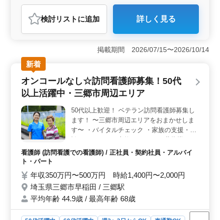
介護福祉士・介護スタッフ
検討リスト
に追加
詳しく見る
おすすめポイント
＜キャリアパスの可能性＞ 介護経験を積み、ヘルパー2
級以上の資格取得が可能です。長期での勤務や定年後の
掲載期間 2026/07/15〜2026/10/14
再雇用制度も整備され、キャリア形成に適した環境で
新着
す。またスキルアップの機会やキャリアアドバイスなど
個々の成長を支援するプログラムも用意されていま
オンコールなし☆訪問看護師募集！50代
す。 ＜働きやすい環境＞ シフト制で週3日以上勤務
以上活躍中・三郷市周辺エリア
可能で日曜休みや交通費実費支給、資格手当などの福利
厚生が充実しています。さらに勤務時間帯も相談可能で
50代以上歓迎！ ベテラン訪問看護師募集し
ライフスタイルに合わせた働き方が実現できます。
ます！ 〜三郷市周辺エリアをおまかせしま
＜多様性を尊重＞ 50代・60代のスタッフも活躍中で年
齢や性別に関わらず、個々の経験や能力を尊重する職場
す〜 ・バイタルチェック ・家族の支援・相
文化が根付いています。多様なバックグラウンドを持つ
談 ・カテーテル交換やケア ・服薬指導 ＊オ
スタッフがチームを形成し、利用者様への質の高いサー
ンコール待機なし ＊土日祝休み ＊週3〜勤
看護師 (訪問看護での看護師) / 正社員・契約社員・アルバイ
ビス提供に貢献しています。
務可能 業務に慣れるまではベテランスタッ
ト・パート
フが同行いたします！ 時短勤務も可能で
年収350万円〜500万円 時給1,400円〜2,000円
す！(応相談) ご応募お待ちしております！
埼玉県三郷市早稲田 / 三郷駅
平均年齢 44.9歳 / 最高年齢 68歳