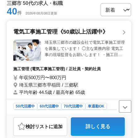
三郷市 50代の求人・転職
40
件
2026年08月08日更新
電気工事施工管理《50歳以上活躍中》
埼玉県三郷市の建設会社で電気工事施工管理
を募集しています！ ◯主な業務内容 電気工
事の現場監督をお願いします！ ・施工日程
や工事の計画や施工図の作成 ・工事の工
程・品質・安全の管理 ・発注者との打ち合
施工管理 (電気工事施工管理) / 正社員・契約社員
わせ ・積算 ・職人、資材の手配 など ＊マ
年収500万円〜800万円
イカー通勤OK ＊福利厚生完備 ＊賞与あり
埼玉県三郷市早稲田 / 三郷駅
＊50歳以上活躍中 電気工事施工管理技士資
格お持ちの方、電気工事施工管理経験20年
平均年齢 44.5歳 / 最高年齢 65歳
以上の方は条件面優遇します！ 今まで培っ
てきたスキルをしっかり評価する企業です。
50代活躍中
60代活躍中
70代活躍中
車通勤OK
週休2日制
長期
残業なし・少なめ
男性歓迎
正社員
契約社員
施工管理
検討リスト
に追加
詳しく見る
おすすめポイント
＜経験豊富な方に最適な環境＞ 電気工事施工管理経験