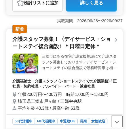
検討リスト
に追加
詳しく見る
＜増員募集のポジション＞ 商業施設やビルの建築施工
管理業務を担当します。主に埼玉県や東京都、千葉県、
茨城県、神奈川県など幅広いエリアでの案件に携わりま
掲載期間 2026/06/28〜2026/09/27
す。 ＜求められる経験・資格＞ 1級または2級建築
施工管理技士のいずれかの資格を持つ方、または建築士
新着
の資格を有する方が対象です。建築施工管理の実務経験
介護スタッフ募集！〈デイサービス・ショ
が5年以上ある方が求められています。 ＜働きやすい
環境＞ 新三郷駅から近く、車通勤も可能です。残業は
ートステイ複合施設〉＊日曜日定休＊
月平均10時間程度で、週6日勤務ですが土日や祝日も含ま
れるため、休日が確保されています。年収は500万円〜
三郷市にある在宅介護支援施設にて介護スタ
600万円で通勤手当も全額支給されます。
ッフを募集しております♪ デイサービス・シ
ョートステイの複合施設で勤務時間帯は相談
可能◎ 〈仕事内容〉 ・介助業務（食事介
助、排泄介助など） ・居室の清掃やシーツ
介護福祉士・介護スタッフ (ショートステイでの介護業務) / 正
交換 ・看護師補助 ・生活援助 ・移動介助
社員・契約社員・アルバイト・パート・派遣社員
・身体機能の維持・回復サポート ・レクリ
年収200万円〜400万円 時給1,000円〜1,800円
エーションの実施 等 〈備考〉 ・週3日以上
埼玉県三郷市戸ヶ崎 / 三郷中央駅
シフト制/日曜休み ・交通費実費支給 ・資格
平均年齢 40.3歳 / 最高年齢 63歳
手当あり ・勤務時間帯応相談 現在、60代の
スタッフも活躍中です 皆様のご応募をお待
ちしております！！
50代活躍中
60代活躍中
車通勤OK
長期
女性歓迎
正社員
契約社員
派遣社員
アルバイト・パート