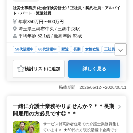
◯ポイント ・駅チカ ・交通費実費支給 お仕
まれますが、柔軟な働き方が可能であり、安定した収入
事しながらプライベート時間も充実出来ます
社労士事務所 (社会保険労務士) / 正社員・契約社員・アルバイ
を得ながら働けます。
☆ 皆様のご応募お待ちしております！
ト・パート・派遣社員
年収350万円〜600万円
埼玉県三郷市中央 / 三郷中央駅
平均年齢 52.1歳 / 最高年齢 63歳
50代活躍中
60代活躍中
駅近
長期
女性歓迎
正社員
契約社員
派遣社員
アルバイト・パート
社労士事務所
おすすめポイント
検討リスト
に追加
詳しく見る
＜駅チカ・交通費実費支給＞ 三郷市の社労士事務所
で、経験者を歓迎するお仕事募集中！三郷中央駅からの
アクセスは抜群で、通勤もストレスなく可能です。ま
掲載期間 2026/05/12〜2026/08/11
た、交通費は実費支給なので、安心して通勤できま
す。 ＜業務内容＞ 社会保険の手続業務から就業規
則の作成、助成金業務、そして労務トラブルの対応ま
一緒に介護士業務やりませんか？＊＊長期
で、幅広い社労士業務に携わります。経験を活かし、ス
キルアップが期待できる環境です。 ＜働きやすいポ
間雇用の方必見です◎＊＊
イント＞ 週5日勤務で土日祝休み、完全週休2日制で
す。お仕事とプライベートの両立がしやすく、充実感を
サービス付高齢者住宅での介護士業務募集し
味わえる環境です。女性・50代・60代の方も積極的に活
ています♬ ★50代の方現役活躍中企業です