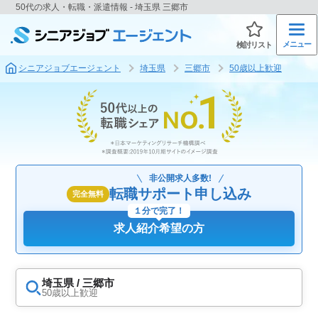
50代の求人・転職・派遣情報 - 埼玉県 三郷市
メニュー
検討リスト
シニアジョブエージェント
埼玉県
三郷市
50歳以上歓迎
非公開求人多数!
転職サポート申し込み
完全無料
１分で完了！
求人紹介希望の方
埼玉県 / 三郷市
50歳以上歓迎