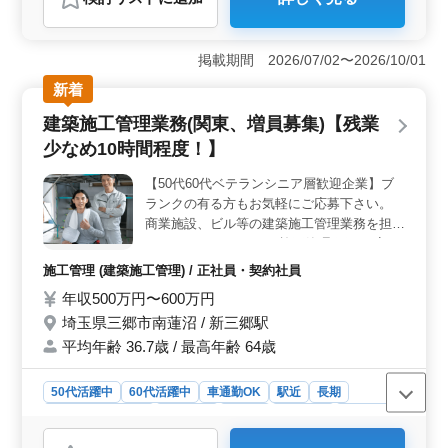
おすすめポイント
＜プライベートと両立可能＞ 日曜・祝日休みに加え、
夏季休暇、年末年始休暇、GW休暇を確保。長期休暇で仕
掲載期間 2026/07/02〜2026/10/01
事とのメリハリをつけながら働けます。 ＜経験を活
新着
かせるお仕事＞ 現地調査や積算、工事業者・資材の手
配、客先との打合せを担当します。電気工事施工管理の
建築施工管理業務(関東、増員募集)【残業
経験を活かせます。 ＜充実した待遇＞ 車通勤が可
少なめ10時間程度！】
能で、交通費は上限なく実費支給。賞与、社会保険、単
身寮を完備し、遠方からの転職にも対応できるため、安
【50代60代ベテランシニア層歓迎企業】ブ
心して長く働ける環境です。
ランクの有る方もお気軽にご応募下さい。
商業施設、ビル等の建築施工管理業務を担当
していただきます。 ・施工管理(工程・安
全・品質・原価) ・現場業者の取りまとめ ・
施工管理 (建築施工管理) / 正社員・契約社員
各種書類の作成、修正 ・その他付随する業
年収500万円〜600万円
務 ※現場エリア：主に埼玉県・東京都・千
埼玉県三郷市南蓮沼 / 新三郷駅
葉県・茨城県及び神奈川県と広範囲になりま
す。 ＊増員のための募集になります。 40〜
平均年齢 36.7歳 / 最高年齢 64歳
60代の方がご活躍されています。 中高年の
方のご応募をお待ちしております！
50代活躍中
60代活躍中
車通勤OK
駅近
長期
残業なし・少なめ
男性歓迎
正社員
契約社員
施工管理
おすすめポイント