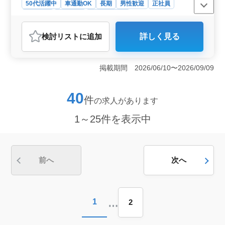
50代活躍中
車通勤OK
長期
男性歓迎
正社員
契約社員
派遣社員
自動車整備士
おすすめポイント
検討リスト
に追加
詳しく見る
＜幅広い車種に対応可能＞ 埼玉県三郷市上彦名にある
整備工場では、国産車から外車、中古車まで幅広く整備
を行っています。自動車、二輪車、トラックなど、さま
掲載期間 2026/06/10〜2026/09/09
ざまな車種に対応し、整備、点検、修理、トラブルシュ
ーティングなどの業務を担当します。経験豊富な50代の
方々が活躍しており、新しい仲間を歓迎していま
40
件
の求人があります
す。 ＜安定した雇用環境と福利厚生＞ 正社員、契
約社員、派遣社員の雇用形態があり、車通勤も可能で
1～25件を表示中
す。年収は360万円から520万円までとなっており、交通
費支給や雇用・労災・健康・厚生などの福利厚生も整っ
ています。週5日の勤務で、会社カレンダーに基づく休日
や夏季休暇、年末年始、GW、有給休暇が取得できま
す。 ＜経験豊富な中高年を歓迎＞ 3級自動車整備士
前へ
次へ
以上の資格と自動車整備の経験が10年以上ある方を求め
ています。平均年齢45.9歳と、中高年の方々が多数活躍
している環境です。安定した職場で、豊富な経験を活か
しながらさらなるスキルアップを目指しましょう。
…
1
2