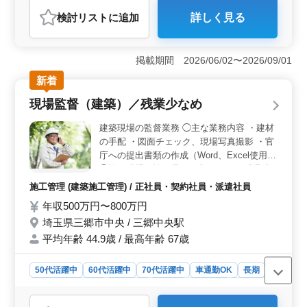
自動車整備士
検討リスト
に追加
詳しく見る
おすすめポイント
＜トラック中心の鈑金業務に携われる仕事内容＞ トラ
ックをメインとした鈑金業務のほか、ボディクリーニン
掲載期間 2026/06/02〜2026/09/01
グやデントリペアも担当します。鈑金塗装の経験を活か
新着
しながら、専門性の高い技術を発揮できる環境で
す。 ＜経験を活かして活躍できる職場＞ 鈑金塗装
現場監督（建築）／残業少なめ
経験があれば年齢は問いません。50代・60代が活躍して
おり、これまで培った技術やノウハウを活かして即戦力
建築現場の監督業務 ◯主な業務内容 ・建材
として活躍できます。 ＜通勤しやすい環境と充実の
の手配 ・図面チェック、現場写真撮影 ・官
福利厚生＞ 無料駐車場完備でマイカー通勤が可能で
庁への提出書類の作成（Word、Excel使用）
す。交通費支給に加え、自転車支給や退職金制度など福
◯施工現場は埼玉県三郷市です。 ＊残業少
利厚生も充実しており、安心して長く働ける環境が整っ
なめ ＊退職金あり ＊交通費支給 即戦力とし
ています。
施工管理 (建築施工管理) / 正社員・契約社員・派遣社員
て現場を担当してくださる方を募集します！
年収500万円〜800万円
建築施工管理技士資格をお持ちの方は優遇さ
埼玉県三郷市中央 / 三郷中央駅
せて頂きます！
平均年齢 44.9歳 / 最高年齢 67歳
50代活躍中
60代活躍中
70代活躍中
車通勤OK
長期
残業なし・少なめ
男性歓迎
正社員
契約社員
派遣社員
施工管理