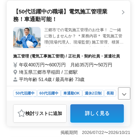
スキルを発揮して業務を行える環境です。 ＜働きや
すい勤務条件＞ 週休2日制で、平日のみの勤務も可能で
【50代活躍中の職場】電気施工管理業
す。残業が少なく、週3日からの勤務が可能なので、ライ
務！車通勤可能！
フワークバランスを重視した働き方ができます。車通勤
が可能で、無料駐車場も完備されています。 ＜社会
三郷市での電気施工管理のお仕事！ ご一緒
保険完備の安心感＞ 雇用、労災、健康、厚生年金の各
に致しませんか？ ＊業務内容＊ 電気施工管
種社会保険が完備されています。福利厚生面も充実して
おります。長期的に安心して働ける環境が整っていま
理(現場代理人、現場監督) 施工管理、積算、
す。
書類作成、施工図修正程度 等 発注者との打
ち合わせ、近隣住民対応、社内会議 等 ＊ポ
施工管理 (電気工事施工管理) / 正社員・契約社員・派遣社員
イント＊ 車通勤可能 シニア世代歓迎 50代女
年収400万円〜600万円 月給35万円〜50万円
性活躍中の職場 年齢ではなく経験のある方
埼玉県三郷市早稲田 / 三郷駅
歓迎致します！ 皆様のご応募お待ちしてお
ります！
平均年齢 51.4歳 / 最高年齢 73歳
50代活躍中
60代活躍中
車通勤OK
週休2日制
長期
女性歓迎
正社員
契約社員
派遣社員
施工管理
おすすめポイント
検討リスト
に追加
詳しく見る
＜キャリア活用の機会＞ 経験豊富な50代が活躍してい
る職場で、電気施工管理の経験を存分に活かせます。5年
以上の専門経験を活かし、キャリアをより深めることが
掲載期間 2026/07/22〜2026/10/21
できます。 ＜シニア世代に優しい職場環境＞ シニ