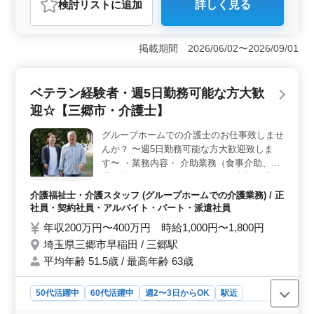
検討リスト
に追加
詳しく見る
おすすめポイント
＜シフト制での働きやすさ＞ 特別養護老人ホームでの
看護師業務をシフト制で提供します。週2〜3日からの勤
掲載期間 2026/06/02〜2026/09/01
務も可能で、仕事とプライベートを両立しやすい環境で
す。車通勤も可で、通勤の負担を軽減しながら、ストレ
スなく勤務できます。 ＜経験者大歓迎！アットホー
ベテラン経験者・週5日勤務可能な方大歓
ムな職場＞ 看護師実務経験5年以上の方を歓迎します。
迎☆【三郷市・介護士】
シニア層もアットホームな職場環境で活躍し、経験豊富
な方々が若手に知識や技術を伝えることができます。ま
グループホームでの介護士のお仕事致しませ
た、社会保険が完備され、安心して長く働ける環境で
んか？ 〜週5日勤務可能な方大歓迎致しま
す。 ＜年間休日115日で充実の休息＞ 年間休日115
日という多彩な休暇日数があり、仕事とプライベートの
す〜 ・業務内容・ 介助業務（食事介助、排
バランスを保ちやすい環境が整っています。休日も充実
泄介助など） レクリエーション 書類作成、
した時間を過ごし、リフレッシュしてから次の勤務に臨
書類整理 サービス利用者の家族との相談、
介護福祉士・介護スタッフ (グループホームでの介護業務) / 正
むことが可能です。
助言 等 ・ポイント・ 週2〜3日から可能◎
社員・契約社員・アルバイト・パート・派遣社員
駅徒歩圏内 ベテランさん大歓迎致します！
年収200万円〜400万円 時給1,000円〜1,800円
皆様のご応募お待ちしております！
埼玉県三郷市早稲田 / 三郷駅
平均年齢 51.5歳 / 最高年齢 63歳
50代活躍中
60代活躍中
週2〜3日からOK
駅近
週休2日制
長期
女性歓迎
正社員
契約社員
派遣社員