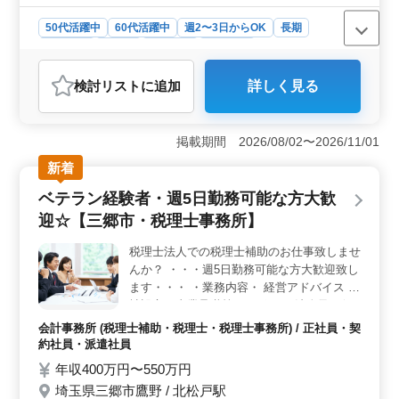
50代活躍中
60代活躍中
週2〜3日からOK
長期
女性歓迎
正社員
契約社員
派遣社員
アルバイト・パート
介護福祉士・介護スタッフ
検討リスト
に追加
詳しく見る
おすすめポイント
＜働きやすさ＞ シフト制度が柔軟で週3日以上の相談が
可能です。夜勤業務がないためメリハリをつけた働き方
掲載期間 2026/08/02〜2026/11/01
ができ、ワークライフバランスが重視されています。さ
新着
らに60代の方も活躍中で多様な年代が活動の場を見つけ
やすい環境です。 ＜給与と福利厚生＞ 年収200万
ベテラン経験者・週5日勤務可能な方大歓
円〜400万円や時給1,000円〜1,800円といった具体的な給
迎☆【三郷市・税理士事務所】
与条件が提示されています。資格手当や交通費実費支
給、制服の支給など福利厚生も充実しています。安心し
税理士法人での税理士補助のお仕事致しませ
て働ける環境が整っています。 ＜業務内容＞ 特別
んか？ ・・・週5日勤務可能な方大歓迎致し
養護老人ホームでの介護業務を担当します。食事介助や
排泄介助、病室の清掃やシーツ交換、看護師補助など入
ます・・・ ・業務内容・ 経営アドバイス 会
居者の健康管理や生活支援に従事します。また身体機能
社設立、事業承継等のサポート 法人及び個
の維持・回復サポートや介護記録作成、申し送りなども
人の税務会計業務 個人確定申告書の作成 相
会計事務所 (税理士補助・税理士・税理士事務所) / 正社員・契
行います。
続税、贈与税申告 等 ・ポイント・ 週休2日
約社員・派遣社員
制 車通勤可能 ベテランさん大歓迎致しま
年収400万円〜550万円
す！ 皆様のご応募お待ちしております！
埼玉県三郷市鷹野 / 北松戸駅