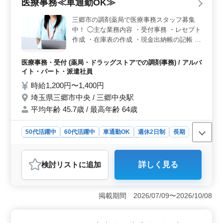
医療事務≪車通勤OK≫
交通費全額支給など、安心して働ける環境が整っていま
す。また、残業が少なく、服装も自由なため、仕事とプ
三郷市の調剤薬局で医療事務スタッフ募集
ライベートの両立がしやすい環境です。さらに、定期的
中！ ◯主な業務内容 ・受付事務 ・レセプト
な休暇や有給休暇も取りやすいため、メリハリのあるラ
作成 ・在庫表の作成 ・現金出納帳の記帳 ・
イフスタイルを実現できます。 ＜技術的な要求＞ 2
各申請書の作成 シニア世代のベテランスタ
級整備士の資格と5年以上の二輪整備経験が求められま
ッフも活躍中です。 アットホームで働きや
す。高度な技術力が求められる一方で、新しい技術やト
医療事務・受付 (薬局・ドラッグストアでの調剤事務) / アルバ
レンドにも積極的に取り組むことができる環境です。自
すい職場です。 ＊車通勤OK ＊ブランクOK
イト・パート・派遣社員
身の技術力を磨きながら、さまざまなバイクの整備に携
＊50歳以上活躍中 ＊60歳以上活躍中
時給1,200円〜1,400円
わることができます。
埼玉県三郷市中央 / 三郷中央駅
平均年齢 45.7歳 / 最高年齢 64歳
50代活躍中
60代活躍中
車通勤OK
週休2日制
長期
残業なし・少なめ
女性歓迎
派遣社員
アルバイト・パート
医療事務・受付
検討リスト
に追加
詳しく見る
おすすめポイント
＜シニア層活躍中＞ シニア世代が活躍中で、年齢を気
にせず働ける職場です。ブランクがあっても安心して応
掲載期間 2026/07/09〜2026/10/08
募でき、経験を活かして長期的に働ける環境が整ってい
ます。 ＜車通勤可能＞ 車通勤が可能なため、通勤
が楽になります。特に駅から離れた場所にお住まいの方