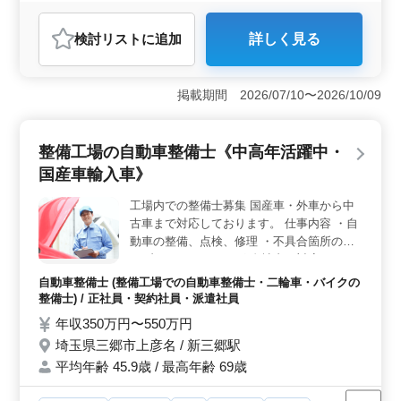
長期
残業なし・少なめ
男性歓迎
正社員
契約社員
派遣社員
施工管理
検討リスト
に追加
詳しく見る
おすすめポイント
＜経験者優遇の施工管理職＞ 電気工事施工管理の経験
者、特に電気工事施工管理技士資格を持つ方に最適な職
掲載期間 2026/07/10〜2026/10/09
場です。工事の進捗管理から施工図の作成まで幅広い業
務を担当し、自らの専門知識を活かせる環境が整ってい
ます。 ＜柔軟な雇用形態と福利厚生＞ 正社員、契
整備工場の自動車整備士《中高年活躍中・
約社員、派遣社員の選択肢があり、安定した雇用条件で
国産車輸入車》
働けます。賞与も年2回あり、通勤手当の実費支給や完全
週休二日制など、働きやすい環境が整っています。
工場内での整備士募集 国産車・外車から中
＜便利な駅近環境と残業少なめ＞ 三郷駅チカでマイカ
古車まで対応しております。 仕事内容 ・自
ー通勤も可能です。月10時間程度の残業が見込まれ、ワ
ークライフバランスを重視した働き方が実現できます。
動車の整備、点検、修理 ・不具合箇所のト
長年の経験を活かして、安定したキャリアを築きたい方
ラブルシューティング 自社内で対応してお
におすすめの求人です。
ります。 自動車だけではなく、二輪車やト
自動車整備士 (整備工場での自動車整備士・二輪車・バイクの
ラックも対応しております。 経験のある50
整備士) / 正社員・契約社員・派遣社員
代の方活躍中！ ご応募お待ちしておりま
年収350万円〜550万円
す。
埼玉県三郷市上彦名 / 新三郷駅
平均年齢 45.9歳 / 最高年齢 69歳