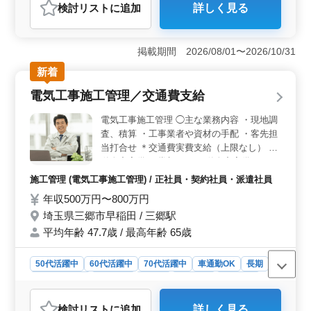
検討リスト
に追加
詳しく見る
おすすめポイント
＜無理なく働ける環境＞ 日曜日・祝日に加え、第2・第
4土曜日が休みで、夏季休暇・年末年始休暇もあります。
掲載期間 2026/08/01〜2026/10/31
メリハリをつけて働ける環境です。残業は少なめで、無
新着
理のない働き方が可能です。 ＜経験を活かせる建築
施工管理業務＞ 建築現場の監督として、建材の手配や
電気工事施工管理／交通費支給
図面チェック、現場写真撮影、官庁への提出書類作成を
担当します。これまでの建築施工管理経験を活かして活
電気工事施工管理 ◯主な業務内容 ・現地調
躍できます。 ＜通勤しやすく安心して働ける環境
査、積算 ・工事業者や資材の手配 ・客先担
＞ 車通勤が可能で通勤手段を選べます。交通費は支給
当打合せ ＊交通費実費支給（上限なし） ＊
しており、通勤負担を抑えて働けます。雇用・労災・健
単身寮完備 ＊賞与あり ＊単身寮完備 ベテラ
康・厚生年金などの各種保険を完備しており、退職金制
ン監督さんを募集します。 電気工事施工管
度も整っているため、安心して長く働ける環境です。
施工管理 (電気工事施工管理) / 正社員・契約社員・派遣社員
理技士資格をお持ちの方は優遇します。
年収500万円〜800万円
埼玉県三郷市早稲田 / 三郷駅
平均年齢 47.7歳 / 最高年齢 65歳
50代活躍中
60代活躍中
70代活躍中
車通勤OK
長期
寮・社宅あり
男性歓迎
正社員
契約社員
派遣社員
施工管理
検討リスト
に追加
詳しく見る