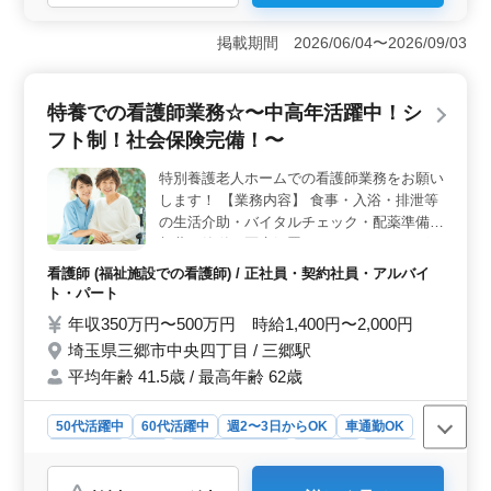
＜求人の特徴＞ この求人は三郷市に位置する保育園で
の調理スタッフ募集です。週休2日制で、正社員からアル
掲載期間 2026/06/04〜2026/09/03
バイト・パート、派遣社員まで幅広い雇用形態に対応。
50代以上のベテランスタッフも多数活躍中です。 ＜
お仕事内容＞ 仕事内容は、調理、盛り付け、仕込み、
特養での看護師業務☆〜中高年活躍中！シ
食器洗浄、調理補助などです。ブランクがある方も応募
フト制！社会保険完備！〜
可能で、勤務時間も相談ができます。 ＜働きやすい
＞ 週休2日制で仕事とプライベートのバランスを取りや
特別養護老人ホームでの看護師業務をお願い
すい環境です。 50代、60代の方も活躍中で、経験を活
します！ 【業務内容】 食事・入浴・排泄等
かせます。
の生活介助・バイタルチェック・配薬準備、
与薬・簡単な医療処置・ベッドメイキング
等 ◯経験者大歓迎です◯ 【特徴】 ＊シニア
看護師 (福祉施設での看護師) / 正社員・契約社員・アルバイ
層歓迎 ＊アットホームな職場 ＊プライベー
ト・パート
トとの両立可能 ＊社会保険完備 年齢ではな
年収350万円〜500万円 時給1,400円〜2,000円
く、経験重視です！ 培った経験を若手に教
埼玉県三郷市中央四丁目 / 三郷駅
えていきませんか？ もちろんご自身のスキ
平均年齢 41.5歳 / 最高年齢 62歳
ルアップも望める環境です！ ＼ご応募お待
ちしております／
50代活躍中
60代活躍中
週2〜3日からOK
車通勤OK
週休2日制
長期
残業なし・少なめ
女性歓迎
正社員
契約社員
アルバイト・パート
看護師