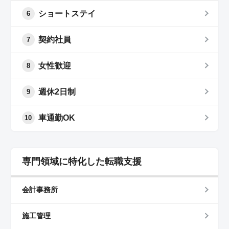
ショートステイ
6
契約社員
7
女性歓迎
8
週休2日制
9
車通勤OK
10
専門領域に特化した転職支援
会計事務所
施工管理