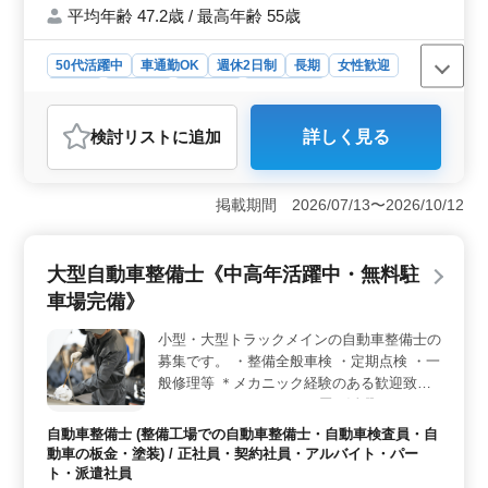
平均年齢 47.2歳 / 最高年齢 55歳
50代活躍中
車通勤OK
週休2日制
長期
女性歓迎
正社員
契約社員
派遣社員
会計事務所
おすすめポイント
検討リスト
に追加
詳しく見る
＜業務内容と要件＞ 埼玉県三郷市の税理士法人での税
理士補助のお仕事です。業務内容は経営アドバイス、会
社設立や事業承継のサポート、法人や個人の税務会計業
掲載期間 2026/07/13〜2026/10/12
務、個人確定申告書の作成、相続税や贈与税申告などで
す。週5日勤務可能で、車通勤が可能な点がポイントで
す。 ＜資格と経験＞ 必要な資格や学歴は不問で、
大型自動車整備士《中高年活躍中・無料駐
会計事務所での経験が5年以上ある方を対象としていま
す。ベテランの方が大歓迎されており、経験豊富な方々
車場完備》
が活躍する環境です。 ＜給与と勤務条件＞ 年収400
万円から550万円で、通勤手当は実費支給されます。勤務
小型・大型トラックメインの自動車整備士の
日は週5日で、休日は土日祝が含まれ、夏季休業や年末年
募集です。 ・整備全般車検 ・定期点検 ・一
始、GW休暇、有給休暇も設けられています。就業時間は
般修理等 ＊メカニック経験のある歓迎致し
09:00から17:30で、休憩時間は60分あります。残業時間
ます！ ＊ベテランシニア層も活躍してま
は、月平均で10時間程度です。
す！ ＊シニア層歓迎（50代の技術者活躍
自動車整備士 (整備工場での自動車整備士・自動車検査員・自
中）
動車の板金・塗装) / 正社員・契約社員・アルバイト・パー
ト・派遣社員