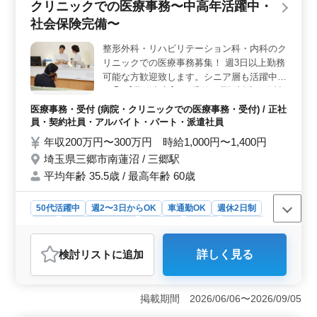
クリニックでの医療事務〜中高年活躍中・
にとって大きなメリットです。 ＜アットホームな環
社会保険完備〜
境＞ 少人数で構成されたアットホームな職場で、スタ
ッフ同士の連携が取りやすく、働きやすい雰囲気が魅力
整形外科・リハビリテーション科・内科のク
です。
リニックでの医療事務募集！ 週3日以上勤務
可能な方歓迎致します。シニア層も活躍中で
す◯ 【業務内容】 ・受付、電話対応、会計
・カルテ作成 ・電子カルテ入力 ・レセプト
医療事務・受付 (病院・クリニックでの医療事務・受付) / 正社
作成 ・診療補助 ＊正社員及びアルバイト・
員・契約社員・アルバイト・パート・派遣社員
パートの募集です！ ＊医療秘書・医療クラ
年収200万円〜300万円 時給1,000円〜1,400円
ーク・介護事務・病院受付等今までの経験を
埼玉県三郷市南蓮沼 / 三郷駅
活かして働ける方！ 皆様のご応募お待ちし
平均年齢 35.5歳 / 最高年齢 60歳
ております☆
50代活躍中
週2〜3日からOK
車通勤OK
週休2日制
長期
残業なし・少なめ
女性歓迎
正社員
契約社員
派遣社員
アルバイト・パート
医療事務・受付
検討リスト
に追加
詳しく見る
おすすめポイント
＜経験を活かせる＞ このクリニックでは、今までの医
療事務やレセプト実務の経験を最大限に活かして働けま
掲載期間 2026/06/06〜2026/09/05
す。中高年が活躍しており、ベテランスタッフと共に、