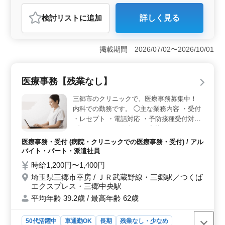
アルバイト・パート
介護福祉士・介護スタッフ
検討リスト
に追加
詳しく見る
おすすめポイント
＜週5日勤務可能なベテラン経験者歓迎＞ 経験豊富な方
や週5日勤務可能な方を積極的に求めており、安定した職
掲載期間 2026/07/02〜2026/10/01
場環境でスキルを活かせます。また週2〜3日からの勤務
も可能で柔軟な働き方ができます。駅近の立地も魅力の
一つです。 ＜充実の業務内容とワークライフバラン
医療事務【残業なし】
ス＞ 介護業務だけでなく、レクリエーションや書類作
成、家族との相談など幅広い業務に携わることができま
三郷市のクリニックで、医療事務募集中！
す。週休2日制や有給休暇などワークライフバランスも大
内科での勤務です。 ◯主な業務内容 ・受付
切にしています。 ＜待遇と働きやすさ＞ 年収200万
・レセプト ・電話対応 ・予防接種受付対応
円〜400万円や時給1,000円〜1,800円など給与面も魅力的
ブランクOK！お気軽にご応募ください！ ※
です。さらに実費支給の通勤手当や福利厚生が整ってお
週休2日制 ※マイカー通勤可能 ※残業なし
り安心して長く働ける環境が整っています。安心して働
医療事務・受付 (病院・クリニックでの医療事務・受付) / アル
医療秘書・医療クラーク・病棟クラークな
ける職場でご経験を活かし新しいステージを築いてみま
バイト・パート・派遣社員
ど、今までの経験を活かせる職場です！
せんか。
時給1,200円〜1,400円
埼玉県三郷市幸房 / ＪＲ武蔵野線・三郷駅／つくば
エクスプレス・三郷中央駅
平均年齢 39.2歳 / 最高年齢 62歳
50代活躍中
車通勤OK
長期
残業なし・少なめ