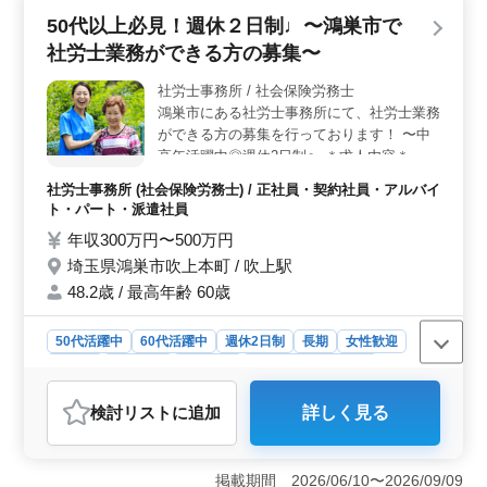
クを大切にしている弊社で一緒に働きませんか？ ＜
50代以上必見！週休２日制♩〜鴻巣市で
障害年金申請サポートを中心にお任せします＞ 当事務
社労士業務ができる方の募集〜
所の業務は、主に障害年金申請サポートが中心です。ベ
テランの方々が持つ確かな経験と知識を活かし、クライ
社労士事務所 / 社会保険労務士
アントに寄り添ったサポートを提供しています。 ＜
鴻巣市にある社労士事務所にて、社労士業務
働きやすい好条件が揃っています＞ 社会保険完備、残
業少なめ、交通費実費支給、完全週休2日制、駅近の便利
ができる方の募集を行っております！ 〜中
な立地など、働きやすい環境が整っています。経験やス
高年活躍中◎週休2日制〜 ＊求人内容＊ ・
キル、そして人柄を大切にした採用プロセスを行ってお
社会保険の手続業務関連 ・給与計算関連 ・
社労士事務所 (社会保険労務士) / 正社員・契約社員・アルバイ
り、ご応募をお待ちしております。
雇用管理関連 ・人材育成相談 ・人材制度制
ト・パート・派遣社員
定 ・労務トラブル対応 ・就業規則作成 ・助
年収300万円〜500万円
成金業務 50代以上のベテラン層の採用活
埼玉県鴻巣市吹上本町 / 吹上駅
動、積極的に行っております☆ まずはお気
軽にお問い合わせください♪
48.2歳 / 最高年齢 60歳
50代活躍中
60代活躍中
週休2日制
長期
女性歓迎
正社員
契約社員
派遣社員
アルバイト・パート
社労士事務所
検討リスト
に追加
詳しく見る
おすすめポイント
＜週休2日制で安心の働き方＞ 鴻巣市での社労士業務募
集中です。週休2日制でメリハリのある働き方が可能で
掲載期間 2026/06/10〜2026/09/09