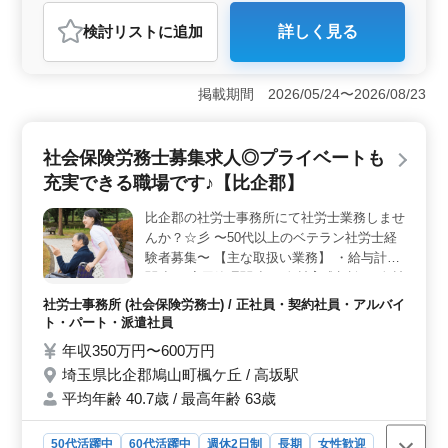
社労士事務所
検討リスト
に追加
詳しく見る
おすすめポイント
＜地域魅力＞ 自然豊かな比企郡嵐山町平沢で、地域密
着型の社労士事務所で働けます。生まれ育った場所で働
掲載期間 2026/05/24〜2026/08/23
く魅力を活かし、地元コミュニティへの貢献が期待でき
ます。是非ご応募下さい。 ＜働きやすさ＞ マイカ
ー通勤可で、通勤ストレスを軽減することが出来ます。
社会保険労務士募集求人◎プライベートも
週5日勤務で、残業も月10時間と少なめです。労務トラブ
充実できる職場です♪【比企郡】
ル対応や就業規則作成など、幅広い業務でスキルアップ
が可能です。 ＜事業内容＞ 社会保険労務士業務全
比企郡の社労士事務所にて社労士業務しませ
般に携わり、給与計算、雇用管理、助成金業務など多岐
んか？☆彡 〜50代以上のベテラン社労士経
にわたる業務があります。経験を活かして、幅広い社労
士業務に挑戦できる環境です。
験者募集〜 【主な取扱い業務】 ・給与計算
関連 ・雇用管理関連 ・人材育成相談 ・人材
制度制定 ・労務トラブル対応 ・就業規則作
社労士事務所 (社会保険労務士) / 正社員・契約社員・アルバイ
成 ・助成金業務 ・社会保険の手続業務関連
ト・パート・派遣社員
等 【備考】 ◯社会保険完備 ◯交通費実費支
年収350万円〜600万円
給 長期で勤務できる方、ぜひご応募くださ
埼玉県比企郡鳩山町楓ケ丘 / 高坂駅
い！ お問い合わせお待ちしております♪
平均年齢 40.7歳 / 最高年齢 63歳
50代活躍中
60代活躍中
週休2日制
長期
女性歓迎