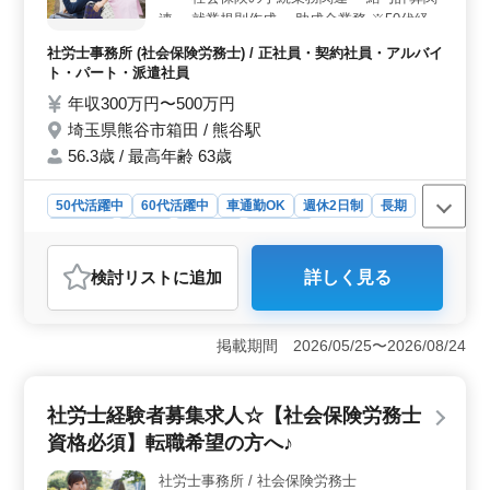
どの福祉制度も整っており、従業員の働きやすさをサポ
連 ・就業規則作成 ・助成金業務 ※50代経験
ートしています。経験者優遇の採用方針のもと、あなた
者活躍中 ※車通勤可能 ※完全週休2日制
社労士事務所 (社会保険労務士) / 正社員・契約社員・アルバイ
のキャリアを当社で更なる高みに引き上げませんか？
ト・パート・派遣社員
年収300万円〜500万円
埼玉県熊谷市箱田 / 熊谷駅
56.3歳 / 最高年齢 63歳
50代活躍中
60代活躍中
車通勤OK
週休2日制
長期
女性歓迎
正社員
契約社員
派遣社員
アルバイト・パート
社労士事務所
検討リスト
に追加
詳しく見る
おすすめポイント
＜ワークライフバランスを大切に＞ 働き手が仕事とプ
ライベートを両立できるよう、完全週休2日制を導入して
掲載期間 2026/05/25〜2026/08/24
います。社員一人ひとりが充実した生活を送りながら、
仕事に集中できる環境を提供しています。 ＜車通勤
をサポート＞ 駐車場完備で車通勤が可能です。通勤の
社労士経験者募集求人☆【社会保険労務士
際にストレスを感じることなく、快適な移動ができるよ
資格必須】転職希望の方へ♪
うになっています。自家用車を利用して通勤したい方に
最適な環境です。 ＜経験者の活躍を促進＞ 50代以
社労士事務所 / 社会保険労務士
上のベテラン経験者が多く活躍中です。お持ちの豊富な