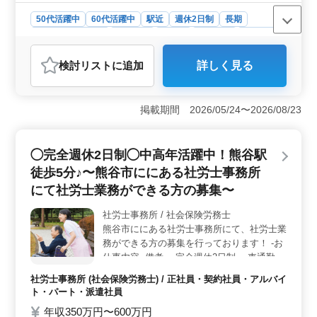
をお待ちしております！
50代活躍中
60代活躍中
駅近
週休2日制
長期
残業なし・少なめ
女性歓迎
正社員
契約社員
派遣社員
アルバイト・パート
社労士事務所
検討リスト
に追加
詳しく見る
おすすめポイント
＜駅近で働きやすい環境＞ 熊谷市の社労士事務所で社
会保険労務士のスタッフを募集中！オフィスは駅から徒
掲載期間 2026/05/24〜2026/08/23
歩3分の好立地にあり、アクセス便利です。土日休みの完
全週休2日制で、働きやすい環境が整っています。 ＜
多岐にわたる業務内容＞ 社会保険の手続き業務から労
◯完全週休2日制◯中高年活躍中！熊谷駅
務管理、給与計算、人材育成相談まで、広範な業務に携
徒歩5分♪〜熊谷市ににある社労士事務所
わることができます。社労士事務所経験者や資格をお持
ちの方は大歓迎です。ブランクがある方も応募可能で
にて社労士業務ができる方の募集〜
す。 ＜中高年の方も活躍中＞ 50代以上の方も活躍
中で、経験に応じて条件面も優遇します。積極的な採用
社労士事務所 / 社会保険労務士
実績があるため、中高年の方にとっても魅力的な求人で
熊谷市ににある社労士事務所にて、社労士業
す。是非、ご応募お待ちしています。
務ができる方の募集を行っております！ -お
仕事内容- 備考 ・完全週休2日制 ・車通勤可
能 ・社会保険完備 ・50代、60代の採用実績
社労士事務所 (社会保険労務士) / 正社員・契約社員・アルバイ
あり ◯備考◯ ・中高年活躍中 ・駅近 ・完
ト・パート・派遣社員
全週休2日制 ・社会保険完備 50代以上のベ
年収350万円〜600万円
テラン層の採用活動、現在積極的に行ってお