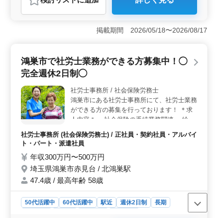
おすすめポイント
＜経験者優遇＞ 当事務所では、社労士経験者を歓迎
し、特に50代以上が活躍中の企業です。経験豊富な方に
掲載期間 2026/05/18〜2026/08/17
は条件面での優遇も用意しており、確かなスキルを発揮
できる環境が整っています。 ＜やりがいのある業務
＞ 労働社会保険の適用から年度更新、各種助成金の申
鴻巣市で社労士業務ができる方募集中！◯
請まで、幅広い業務に携わります。長い経験を活かし、
完全週休2日制◯
高度なスキルを発揮できるポジションです。お客様の期
待に応え、社労士としての専門知識を活かしましょ
社労士事務所 / 社会保険労務士
う。 ＜働きやすい条件＞ 週休2日制や交通費実費支
鴻巣市にある社労士事務所にて、社労士業務
給など、働きやすい環境が整っています。経験者だけで
なく、人柄も大切にし、人のために積極的に動ける方を
ができる方の募集を行っております！ ＊求
積極的に採用しています。ぜひ、あなたの経験と人柄を
人内容＊ ・社会保険の手続業務関連 ・給与
発揮してください！
計算関連 ・雇用管理関連 ・人材育成相談 ・
社労士事務所 (社会保険労務士) / 正社員・契約社員・アルバイ
人材制度制定 ・労務トラブル対応 ・就業規
ト・パート・派遣社員
則作成 ・助成金業務 〜備考〜 ・完全週休2
年収300万円〜500万円
日制 ・駅近 ・社会保険完備 ・50代、60代
埼玉県鴻巣市赤見台 / 北鴻巣駅
の採用実績あり 50代以上のベテラン層の採
用活動、積極的に行っております☆ アット
47.4歳 / 最高年齢 58歳
ホームな事務所です！ ぜひご応募下さい♩
50代活躍中
60代活躍中
駅近
週休2日制
長期
女性歓迎
正社員
契約社員
派遣社員