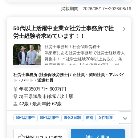
＜経験とスキルの活用＞ 社労士事務所経験6ヶ月以上の
ベテランを募集しています。労働社会保険手続業務や年
掲載期間 2026/05/17〜2026/08/16
金相談業務での経験とスキルを活かし、確かな業務を提
供できます。申請業務や賃金台帳の調製など、専門知識
を活用した高度な業務に携わりませんか。 ＜シニア
50代以上活躍中企業☆社労士事務所で社
世代へのサポート＞ 50代以上、60代活躍中です。シニ
労士経験者求めています！！
ア世代の経験と知識を尊重し、働きやすい環境を整備し
ています。週休2日制や社会保障の充実など、シニアの
社労士事務所 / 社会保険労務士
方々に理想的な職場です。経験豊富なシニア社労士の
鴻巣市にある社労士事務所で社労士経験者大
方々が安心して活躍できます。 ＜充実の福利厚生
＞ 完全週休2日制、実費支給の通勤手当、社会保険完備
募集中！ ＊社労士経験20年以上ある方、条
など福利厚生も充実しています。働きやすい環境が整っ
件面優遇致します 【主な業務内容】 ・労働
ており、安心してスキルを発揮できる職場です。高い給
社会保険の適用、年度更新、算定基礎届 ・
社労士事務所 (社会保険労務士) / 正社員・契約社員・アルバイ
与水準と福祉面のサポートが魅力です。
各種助成金などの申請 ・雇用保険料計算 ・
ト・パート・派遣社員
社会保険料計算 ・年金加入期間、受給資格
年収350万円〜600万円
確認 ・裁定請求書の作成、提出 等 〜備考〜
埼玉県鴻巣市鎌塚 / 吹上駅
・週休2日制 ・50代以上活躍中 ・交通費実
費支給 経験豊富な方も求めていますが、お
42歳 / 最高年齢 62歳
人柄も大事にしたいと思っています！ 人の
ために積極的に動ける方、積極的採用！！
50代活躍中
60代活躍中
週休2日制
長期
女性歓迎
ぜひご応募お待ちしています♫
正社員
契約社員
派遣社員
アルバイト・パート
社労士事務所
検討リスト
に追加
詳しく見る