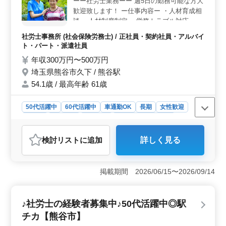
ーー社労士業務ーー 週5日の勤務可能な方大
す。 ＜働きやすい環境＞ 週休2日制で、駅近のアク
歓迎致します！ ー仕事内容ー ・人材育成相
セスが便利です。女性や中高年も活躍中のアットホーム
談 ・人材制度制定 ・労務トラブル対応 ・就
な職場です。福利厚生も充実しており、安心して働ける
業規則作成 ・社会保険の手続業務関連 等 ー
環境が整っています。
社労士事務所 (社会保険労務士) / 正社員・契約社員・アルバイ
ポイントー ・車通勤可能(無料駐車場完備)
ト・パート・派遣社員
・50代女性活躍中 希望条件・待遇相談して
年収300万円〜500万円
下さい！ 皆様のご応募お待ちしておりま
埼玉県熊谷市久下 / 熊谷駅
す！
54.1歳 / 最高年齢 61歳
50代活躍中
60代活躍中
車通勤OK
長期
女性歓迎
正社員
契約社員
派遣社員
アルバイト・パート
社労士事務所
検討リスト
に追加
詳しく見る
おすすめポイント
＜車通勤可の環境＞ 埼玉県熊谷市に位置する社労士事
務所です。熊谷駅から徒歩圏内で、車通勤も可能です。
掲載期間 2026/06/15〜2026/09/14
無料駐車場完備で、通勤の負担を軽減します。周辺には
飲食店やコンビニも多く、快適な勤務環境です。 ＜
多彩な業務内容＞ 社労士業務全般を担当しています。
♪社労士の経験者募集中♪50代活躍中◎駅
人材育成相談や労務トラブル対応、就業規則作成など、
チカ【熊谷市】
幅広い業務に携わります。また、50代女性スタッフが積
極的に活躍しており、経験や知識を存分に発揮できま