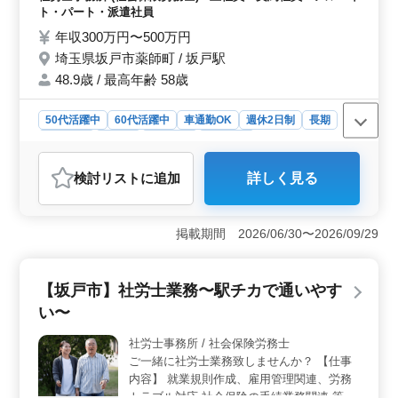
います＞ 応募条件は社会保険労務士または特定社会保
あり 落ち着いた環境でのお仕事可能です 皆
ト・パート・派遣社員
険労務士の資格をお持ちで、社労士事務所での経験が6ヶ
様のご応募お待ちしております
月以上あることです。学歴については不問とされていま
年収300万円〜500万円
す。経験豊富な方のご応募をお待ちしています。
埼玉県坂戸市薬師町 / 坂戸駅
48.9歳 / 最高年齢 58歳
50代活躍中
60代活躍中
車通勤OK
週休2日制
長期
女性歓迎
正社員
契約社員
派遣社員
アルバイト・パート
社労士事務所
検討リスト
に追加
詳しく見る
おすすめポイント
＜経営者をサポート＞ この求人は経営者を支える社会
保険労務士業務を通じて、中小企業の成長に貢献する機
掲載期間 2026/06/30〜2026/09/29
会です。経営者がビジネスに専念できるよう、労務管理
や各種手続きを円滑に行い、企業の安定と発展をサポー
トします。 ＜落ち着いた環境＞ 埼玉県坂戸市薬師
【坂戸市】社労士業務〜駅チカで通いやす
町に位置し、駅から車でのアクセスが可能です。周囲に
い〜
は緑豊かな景色が広がり、落ち着いた雰囲気の中で仕事
に集中できます。50代や60代の経験豊富な社員が活躍
社労士事務所 / 社会保険労務士
し、安定感のある職場環境が整っています。 ＜業務
ご一緒に社労士業務致しませんか？ 【仕事
内容＞ 社会保険労務士として、就業規則の作成や助成
金の活用、各種手続きの代行など経営者をサポートする
内容】 就業規則作成、雇用管理関連、労務
業務を担当します。経営者の負担を軽減し、企業の成長
トラブル対応 社会保険の手続業務関連 等