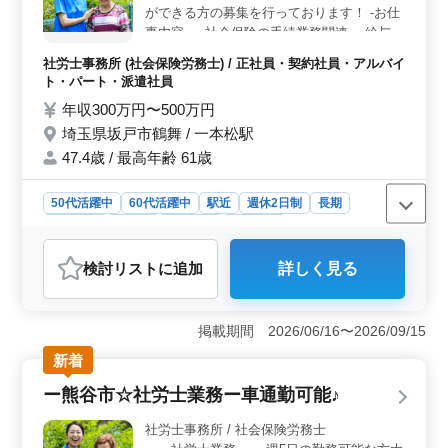
っているため、安心して働くことが出来ます。経済的な
ができる方の募集を行っております！ -お仕
安心感と仕事に対する充実感が共存し、ワークライフバ
事内容- ・社会保険の手続業務関連 ・給与計
ランスを大切にできる環境です。
算関連 ・雇用管理関連 ・人材育成相談 ・人
社労士事務所 (社会保険労務士) / 正社員・契約社員・アルバイ
材制度制定 ・労務トラブル対応 ・就業規則
ト・パート・派遣社員
作成 ・助成金業務 50代以上のベテラン層の
年収300万円〜500万円
採用活動、積極的に行っております☆ 分か
埼玉県坂戸市鶴舞 / 一本松駅
りやすく解決に導きます！ まずお気軽にお
問い合わせください♪
47.4歳 / 最高年齢 61歳
50代活躍中
60代活躍中
駅近
週休2日制
長期
女性歓迎
正社員
契約社員
派遣社員
アルバイト・パート
社労士事務所
検討リスト
に追加
詳しく見る
おすすめポイント
＜ベテラン層積極採用＞ 50代以上の経験豊富な方を歓
迎！幅広い知識と経験を活かせる環境です。中高年の
掲載期間 2026/06/16〜2026/09/15
方々が活躍中です。経験に基づいた的確なアドバイスが
新着
求められる職場で、あなたのスキルが活かせます。
＜幅広い業務内容＞ 社労士業務全般に携われるチャン
ー熊谷市☆社労士業務ー車通勤可能♪
ス。社会保険手続きや給与計算、助成金業務など、多岐
にわたる業務を担当できます。豊富な経験を活かし、さ
社労士事務所 / 社会保険労務士
まざまな課題に対処し、解決策を提供できる環境で