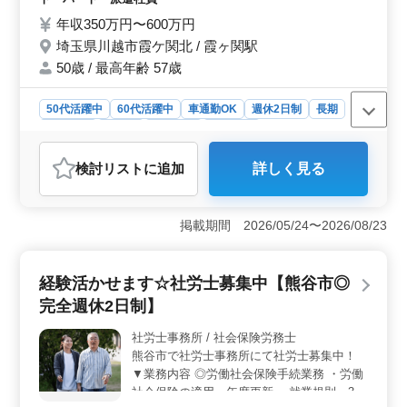
金業務 等 今までの培ってきた経験が活かせ
年収350万円〜600万円
るお仕事です！ ご応募お待ちしておりま
埼玉県川越市霞ケ関北 / 霞ヶ関駅
す！
50歳 / 最高年齢 57歳
50代活躍中
60代活躍中
車通勤OK
週休2日制
長期
女性歓迎
正社員
契約社員
派遣社員
アルバイト・パート
社労士事務所
検討リスト
に追加
詳しく見る
おすすめポイント
＜完全週休2日制で働きやすい環境＞ 埼玉県川越市での
社会保険労務士のお仕事に、嬉しい完全週休2日制が採用
掲載期間 2026/05/24〜2026/08/23
されています。経験豊富な50代以上のベテラン社労士を
歓迎し、多岐にわたる業務に携わることで、蓄積された
知識とスキルを十分に発揮できます。 ＜幅広い業務
経験活かせます☆社労士募集中【熊谷市◎
に挑戦＞ 業務内容は社会保険の手続きから給与計算、
完全週休2日制】
人材育成まで幅広く、これまでの経験を十分に活かせる
環境が整っています。ベテランスタッフが求められる
社労士事務所 / 社会保険労務士
中、助成金業務や労務トラブル対応などでのスキルを磨
熊谷市で社労士事務所にて社労士募集中！
くことができます。 ＜経験20年以上の方も歓迎＞
社労士事務所経験が6ヶ月以上あれば応募可能で、経験20
▼業務内容 ◎労働社会保険手続業務 ・労働
年以上の方は特に歓迎されています。給与面や通勤手当
社会保険の適用、年度更新 ・就業規則、36