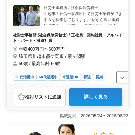
り、給与計算業務では時間外労働計算や社会保険料計算
社労士事務所 / 社会保険労務士
など幅広いスキルを発揮できます。 ＜働きやすい環
川越市の社労士事務所にて社労士業務ができ
境＞ 経験者優遇で、培った知識やスキルを発揮できる
環境が整っています。残業が少なく、交通費も支給さ
る方を募集しております。 駅から近い事務
れ、働きやすい待遇が用意されています。社労士資格を
所で車通勤も可能◎ ＊業務内容＊ ・社会保
活かし、新たなステージに転職したい方にぴったりの求
険の手続関連業務 ・来客対応 ・助成金相談
社労士事務所 (社会保険労務士) / 正社員・契約社員・アルバイ
人です。
・各種年金相談 ・人事労務の相談 ・各種規
ト・パート・派遣社員
則策定 など社労士業務全般に携わっていた
年収400万円〜600万円
だきます。 ＊特徴＊ ・駅から徒歩5分／車
埼玉県川越市霞ケ関東 / 霞ヶ関駅
通勤も可能 ・所長は社労士として経験豊富
な先生です ・アットホームな環境 社労士の
50歳 / 最高年齢 60歳
皆様、ぜひご応募をお待ちしております＾＾
50代活躍中
60代活躍中
車通勤OK
駅近
長期
女性歓迎
正社員
契約社員
派遣社員
アルバイト・パート
社労士事務所
検討リスト
に追加
詳しく見る
おすすめポイント
＜アクセス便利＞ 川越市霞ヶ関エリアに位置する当社
は、駅から徒歩5分という好立地です。車通勤も可能で、
掲載期間 2026/05/24〜2026/08/23
通勤ストレスを最小限に抑えます。仕事に集中しやすい
環境が整っている企業です。 ＜経験豊富な指導者
＞ 当社の所長は社労士としての経験が豊富です。指導