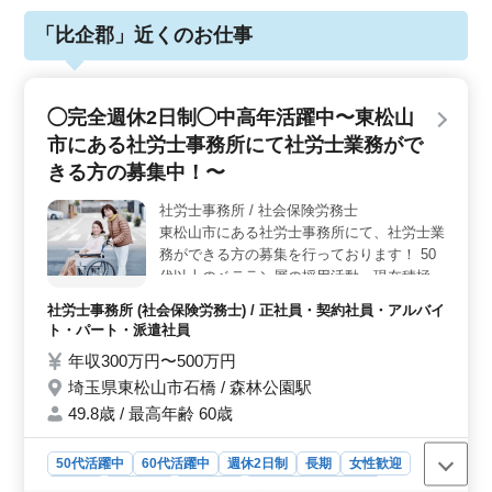
「比企郡」近くのお仕事
◯完全週休2日制◯中高年活躍中〜東松山
市にある社労士事務所にて社労士業務がで
きる方の募集中！〜
社労士事務所 / 社会保険労務士
東松山市にある社労士事務所にて、社労士業
務ができる方の募集を行っております！ 50
代以上のベテラン層の採用活動、現在積極的
に行っております☆ 〜中高年活躍中◎駅
社労士事務所 (社会保険労務士) / 正社員・契約社員・アルバイ
近〜 -お仕事内容- ・社会保険の手続業務関
ト・パート・派遣社員
連 ・給与計算関連 ・雇用管理関連 ・人材育
年収300万円〜500万円
成相談 ・人材制度制定 ・労務トラブル対応
埼玉県東松山市石橋 / 森林公園駅
・就業規則作成 ・助成金業務 効率よくサポ
ートできるよう努めております！ まずお気
49.8歳 / 最高年齢 60歳
軽にお問い合わせください♪
50代活躍中
60代活躍中
週休2日制
長期
女性歓迎
正社員
契約社員
派遣社員
アルバイト・パート