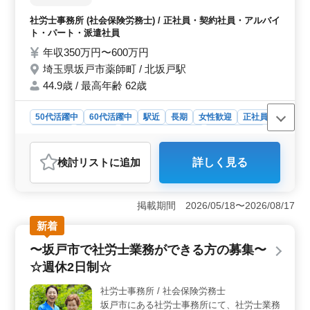
を支えることで地域社会に貢献する役割を果たします。
【ポイント】 駅徒歩圏内 ベテランシニア世
社労士事務所 (社会保険労務士) / 正社員・契約社員・アルバイ
代の方活躍中 希望条件・待遇相談して下さ
ト・パート・派遣社員
い！ 皆様のご応募お待ちしております！
年収350万円〜600万円
埼玉県坂戸市薬師町 / 北坂戸駅
44.9歳 / 最高年齢 62歳
50代活躍中
60代活躍中
駅近
長期
女性歓迎
正社員
契約社員
派遣社員
アルバイト・パート
社労士事務所
おすすめポイント
検討リスト
に追加
詳しく見る
＜駅チカで通勤ラクラク＞ 坂戸市薬師町に位置し、北
坂戸駅から徒歩ですぐに事務所があります。地理的な利
便性が高く、通勤がストレスなく可能です。これによ
掲載期間 2026/05/18〜2026/08/17
り、毎日の通勤時間を有効に活用でき、仕事に集中でき
る環境が整っています。 ＜働きやすい環境＞ ベテ
新着
ランシニアの方が多く、経験を共有しながら協力してい
〜坂戸市で社労士業務ができる方の募集〜
ます。シニア世代が活躍する風通しの良い職場環境で、
学びの機会も豊富です。経験豊かな先輩たちからのサポ
☆週休2日制☆
ートがあり、安心して成長できる環境が整っていま
す。 ＜充実の給与と手当＞ 給与は年収350万円〜
社労士事務所 / 社会保険労務士
600万円程度です。通勤手当は実費支給で、福利厚生も整
坂戸市にある社労士事務所にて、社労士業務