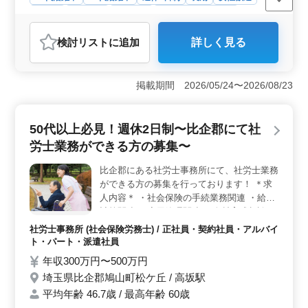
正社員
契約社員
派遣社員
アルバイト・パート
社労士事務所
検討リスト
に追加
詳しく見る
おすすめポイント
＜働きやすさとプライベート充実＞ 比企郡鳩山町の社
労士事務所が、社会保険労務士の経験者を募集していま
掲載期間 2026/05/24〜2026/08/23
す。給与計算や雇用管理、労務トラブル対応まで幅広い
業務に携わりながら、週休2日制でプライベートも充実さ
せられます。ワークライフバランスを大切にできる環境
50代以上必見！週休2日制〜比企郡にて社
が整っています。 ＜経験者歓迎・キャリアアップの
労士業務ができる方の募集〜
場＞ 50代以上のベテラン社労士の経験を大切にしてお
り、積極的に募集しています。6ヶ月以上の社労士事務所
比企郡にある社労士事務所にて、社労士業務
経験者なら、即戦力として期待されます。業務全般を通
ができる方の募集を行っております！ ＊求
じてスキルアップし、キャリアを築けるチャンスが豊富
です。 ＜充実の福利厚生＞ 社会保険完備、実費支
人内容＊ ・社会保険の手続業務関連 ・給与
給の通勤手当など待遇も充実しています。給与は年収350
計算関連 ・雇用管理関連 ・人材育成相談 ・
万円〜600万円程度で、頑張りに見合った報酬が期待でき
人材制度制定 ・労務トラブル対応 ・就業規
社労士事務所 (社会保険労務士) / 正社員・契約社員・アルバイ
ます。将来にわたり、充実感あるキャリアを描ける環境
則作成 ・助成金業務 備考 ・完全週休2日制
ト・パート・派遣社員
が整っています。ぜひお問い合わせをお待ちしていま
・中高年活躍中 ・社会保険完備 ・50代、60
年収300万円〜500万円
す。
代の採用実績あり 50代以上のベテラン層の
埼玉県比企郡鳩山町松ケ丘 / 高坂駅
採用活動、積極的に行っております☆ まず
平均年齢 46.7歳 / 最高年齢 60歳
お気軽にお問い合わせください♪