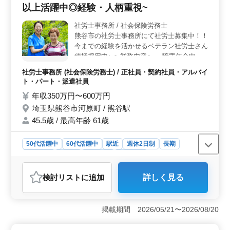
以上活躍中◎経験・人柄重視~
計算、社会保険手続き、年金相談など多岐にわたる業務
を担当します。雇用管理や人材育成相談まで、広範な社
社労士事務所 / 社会保険労務士
会保険労務士業務が展開されます。土日祝休みで残業も
熊谷市の社労士事務所にて社労士募集中！！
少なめ、働きやすい環境です。 ＜魅力的な条件＞
土日祝休みで残業も少なめです。長年の経験がある方を
今までの経験を活かせるベテラン社労士さん
優遇し、働きやすさを重視した環境です。実費支給の通
積極採用中♪ 〜業務内容〜 ・障害年金申請
勤手当や雇用・労災・健康・厚生の福利厚生が整ってい
サポートを中心に行っております 〜備考〜
社労士事務所 (社会保険労務士) / 正社員・契約社員・アルバイ
ます。
◎社会保険完備 ◎残業少なめ ◎交通費実費
ト・パート・派遣社員
支給 ◎完全週休2日制 ◎駅近 年齢よりスキ
年収350万円〜600万円
ルや経験、人柄が選考対象です！ ぜひご応
埼玉県熊谷市河原町 / 熊谷駅
募ください★
45.5歳 / 最高年齢 61歳
50代活躍中
60代活躍中
駅近
週休2日制
長期
女性歓迎
正社員
契約社員
派遣社員
アルバイト・パート
社労士事務所
検討リスト
に追加
詳しく見る
おすすめポイント
＜ベテラン社労士歓迎！熊谷市の社労士事務所でのお仕
事＞ 熊谷市の当社社労士事務所では、50代以上のベテ
掲載期間 2026/05/21〜2026/08/20
ラン社労士を積極的に募集しています。経験や人柄を大
切にし、共に働く仲間としてお迎えします。チームワー