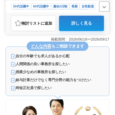
50代活躍中
60代活躍中
週休2日制
長期
女性歓迎
正社員
契約社員
派遣社員
アルバイト・パート
社労士事務所
検討リスト
に追加
詳しく見る
おすすめポイント
＜ベテランに贈るチャンス＞ 50代以上の方々に最適な
週休2日制の求人です。経験を活かしながら、安定した環
掲載期間 2026/06/18〜2026/09/17
境で長く働ける機会です。経験豊富な方々の知識やスキ
どんな内容
もご相談できます
ルが、チームに大きな価値をもたらします。これまでの
経験を活かして、新たなキャリアを築いてみません
自分の年齢でも求人があるか心配
か？ ＜多岐にわたる業務内容＞ 社会保険手続きか
ら労務トラブル対応まで、幅広い業務に携われます。経
人間関係の良い事務所を探したい
験豊富な方々の知識とスキルが活かされる環境です。さ
まざまな業務に挑戦し、自身のスキルをさらに磨いてい
残業少なめの事務所を探したい
くことができます。新しい仕事に取り組みながら、成長
給与計算だけでなく専門分野の能力をつけたい
を実感できるでしょう。また、チーム全体が協力し合
い、共に成長していく風土があります。 ＜アクセス
時短正社員で探したい
良好な環境＞ 高坂駅から近く、通勤もスムーズです。
地域に根ざした社労士事務所で、地域の方々に貢献でき
る仕事です。仕事とプライベートの両立がしやすい環境
で、充実した日々を送ることができます。さらに、周囲
の自然環境も美しく、リフレッシュできる場所でもあり