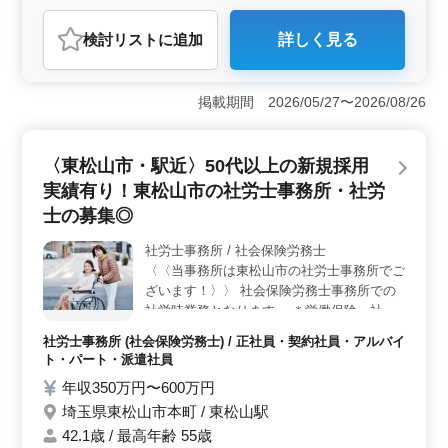
社労士事務所
検討リスト
に追加
詳しく見る
おすすめポイント
＜中高年活躍中の理由＞ 中高年のベテラン社労士を歓
迎し、積極的に採用中です。50代以上の経験豊富な方々
掲載期間 2026/05/27〜2026/08/26
が、社労士事務所の重要なポジションで活躍していま
す。駅近で通勤も便利な立地です。 ＜完全週休2日制
でワークライフバランス◎＞ 東松山市の社労士事務所
〈東松山市・駅近〉50代以上の新規採用
では、完全週休2日制が導入されています。働きやすい環
実績有り！東松山市の社労士事務所・社労
境で、労務トラブル対応や助成金業務など、多岐にわた
る業務を効率的にサポートしています。 ＜様々な業
士の募集◎
務に挑戦＞ 社会保険の手続業務や給与計算、雇用管
理、人材育成相談、人材制度制定、労務トラブル対応、
社労士事務所 / 社会保険労務士
就業規則作成、助成金業務など、多彩な業務に携わるこ
〈〈当事務所は東松山市の社労士事務所でご
とができます。経験を活かして、幅広いスキルを展開し
ざいます！〉〉 社会保険労務士事務所での
ませんか？
社労時業務となります。 ＊労働保険・社会
保険実務全般、給与計算 ＊年金相談・手続
社労士事務所 (社会保険労務士) / 正社員・契約社員・アルバイ
き代行 等 50代以上活躍中◎ 土日祝休みなの
ト・パート・派遣社員
でプライベートも充実します！ 50代以上の
年収350万円〜600万円
新規採用実績有り 車通勤可 最寄り駅からも
埼玉県東松山市本町 / 東松山駅
徒歩で8分！ 歴史のある社労士事務所となり
ます。 スタッフは30代〜50代が在籍中！ ぜ
42.1歳 / 最高年齢 55歳