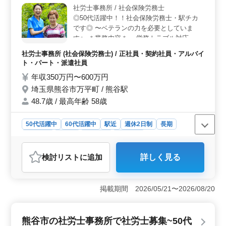
社労士事務所 / 社会保険労務士
す。さらに、社内研修やセミナー参加など、スキルアッ
◎50代活躍中！！社会保険労務士・駅チカ
プの機会も豊富です。 ＜働きやすい待遇＞ 週5日勤
務で、土日祝休みです。残業は月平均10時間程度で、ワ
です◎ 〜ベテランの力を必要としていま
ークライフバランスが取りやすい環境です。給与は年収
す〜 ＊業務内容＊ ・労務トラブル対応、就
300万円〜500万円と競争力があります。さらに、福利厚
業規則作成 ・助成金業務、社会保険の手続
社労士事務所 (社会保険労務士) / 正社員・契約社員・アルバイ
生も充実しており、健康面や生活面でのサポートが行き
業務関連 ・給与計算関連（時間外労働計
ト・パート・派遣社員
届いています。
算、雇用保険料計算、社会保険料計算 所得
年収350万円〜600万円
税計算） ・労働社会保険手続業務（労働社
埼玉県熊谷市万平町 / 熊谷駅
会保険の適用、年度更新、算定基礎届） ・
年金相談業務（年金加入期間、受給資格確
48.7歳 / 最高年齢 58歳
認、裁定請求書の作成、提出） ・雇用管理
関連、人材育成相談、人材制度制 等 ＊備考
50代活躍中
60代活躍中
駅近
週休2日制
長期
＊ ・残業少なめ ・土日祝休み ・長年経験の
女性歓迎
正社員
契約社員
派遣社員
ある方優遇致します＾＾ ご応募お待ちして
アルバイト・パート
社労士事務所
おります♪
検討リスト
に追加
詳しく見る
おすすめポイント
＜ベテラン歓迎＞ 50代以上の経験豊富な社会保険労務
士を求めています。労務トラブル対応や就業規則作成、
掲載期間 2026/05/21〜2026/08/20
給与計算、年金相談など、包括的な業務経験が活かせる
駅チカの職場です。長年の経験を優遇し、ベテランの
方々のご応募をお待ちしています。 ＜業務内容＞
熊谷市の社労士事務所で社労士募集~50代
労務トラブル対応から就業規則作成、助成金業務、給与