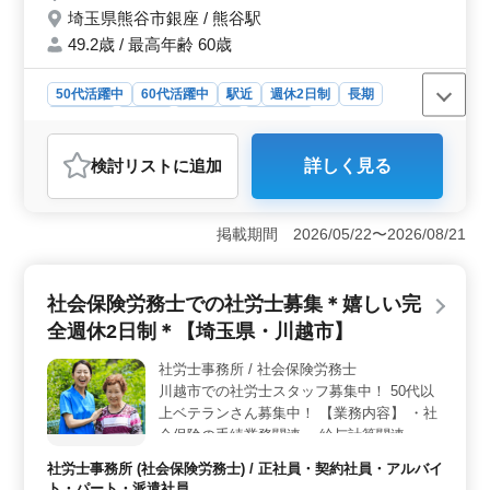
埼玉県熊谷市銀座 / 熊谷駅
ります☆ 皆様に丁寧に、わかりやすいサポ
ートに努めております！ まずお気軽にお問
49.2歳 / 最高年齢 60歳
い合わせください♪
50代活躍中
60代活躍中
駅近
週休2日制
長期
女性歓迎
正社員
契約社員
派遣社員
アルバイト・パート
社労士事務所
検討リスト
に追加
詳しく見る
おすすめポイント
＜安定した働き方＞ 完全週休2日制で、中高年の方にも
理想的な働き方を提供しています。熊谷駅から徒歩5分の
掲載期間 2026/05/22〜2026/08/21
アクセス良好な銀座エリアで、車通勤も可能です。社会
保険完備で、健康面も安心して働くことが出来ま
す。 ＜中高年活躍中＞ 50代、60代の方も積極的に
社会保険労務士での社労士募集＊嬉しい完
採用中です。経験を活かして、安心して働ける環境が整
全週休2日制＊【埼玉県・川越市】
っています。完全週休2日制で、プライベートと両立させ
ながら働くことが出来ます。駅近で通勤も便利で
社労士事務所 / 社会保険労務士
す。 ＜経験者歓迎＞ 社労士事務所経験6ヶ月以上の
川越市での社労士スタッフ募集中！ 50代以
方、お待ちしています。給与は年収350万円〜600万円程
度です。残業は月10時間程度で、ワークライフバランス
上ベテランさん募集中！ 【業務内容】 ・社
を大切にしながら働ける環境が整っています。
会保険の手続業務関連 ・給与計算関連 ・雇
用管理関連 ・人材育成相談 ・人材制度制定
社労士事務所 (社会保険労務士) / 正社員・契約社員・アルバイ
・労務トラブル対応 ・就業規則作成 ・助成
ト・パート・派遣社員