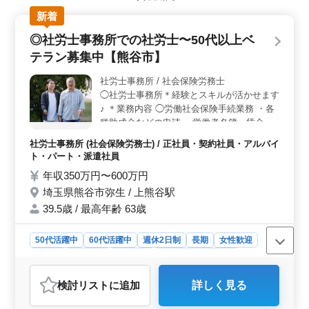
す。仕事とプライベートのバランスを大切にしながら、
新着
地域の企業や個人のサポートに貢献できます。地域密着
型のサポートを提供し、地域社会に貢献していきましょ
◎社労士事務所での社労士〜50代以上ベ
う。 ＜中高年の活躍推進＞ 50代以上の方も歓迎し
テラン募集中【熊谷市】
ています。経験を活かして活躍できる環境です。社労士
事務所での業務経験がある方、積極的に募集していま
社労士事務所 / 社会保険労務士
す。安心して長く働ける環境を整えていますので、ぜひ
◯社労士事務所＊経験とスキルが活かせます
ご応募ください。 ＜多彩な業務内容＞ 社会保険手
続き、給与計算、雇用管理、人材育成相談など、幅広い
♪ ＊業務内容 ◯労働社会保険手続業務 ・各
業務を担当します。経験を生かして、地域の企業や個人
種助成金などの申請 ・労働者名簿、賃金台
のサポートを行いませんか？地域の発展に貢献するやり
帳の調製 ◯年金相談業務 ・年金加入期間、
社労士事務所 (社会保険労務士) / 正社員・契約社員・アルバイ
がいのある仕事です。
受給資格確認 ・裁定請求書の作成、提出 ＊
ト・パート・派遣社員
備考 ・完全週休2日制 ・社会保障完備 ◎シ
年収350万円〜600万円
ニア世代活躍中！ご応募お待ちしております
埼玉県熊谷市弥生 / 上熊谷駅
♪
39.5歳 / 最高年齢 63歳
50代活躍中
60代活躍中
週休2日制
長期
女性歓迎
正社員
契約社員
派遣社員
アルバイト・パート
社労士事務所
検討リスト
に追加
詳しく見る
おすすめポイント