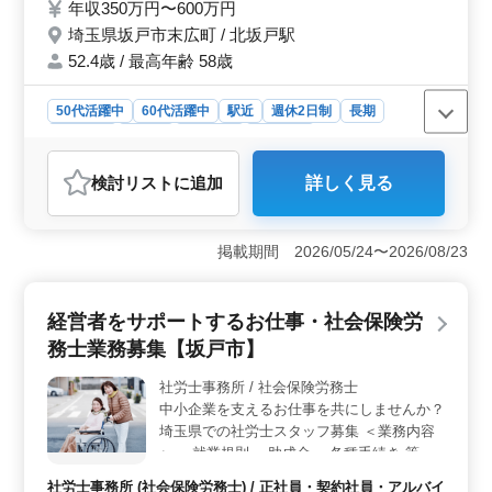
も整え、健康的な職場づくりにも取り組んでいます。
年収350万円〜600万円
トラブル相談 など ＊＊備考＊＊ ・社会保険
埼玉県坂戸市末広町 / 北坂戸駅
完備 ・交通費支給 ・駅チカ 経験豊富なベテ
ラン人材を求めています！ お問い合わせお
52.4歳 / 最高年齢 58歳
待ちしています！
50代活躍中
60代活躍中
駅近
週休2日制
長期
女性歓迎
正社員
契約社員
派遣社員
アルバイト・パート
社労士事務所
検討リスト
に追加
詳しく見る
おすすめポイント
＜運送業界に特化した社労士のお仕事＞ 埼玉県坂戸市
にある社労士事務所が、運送業界に特化した社労士を募
掲載期間 2026/05/24〜2026/08/23
集しています。運送業界において重要な就業規則の作成
や人事制度の設計、給与計算、社会保険・労働保険手続
きなど、様々な業務に携わります。特に経験豊富なベテ
経営者をサポートするお仕事・社会保険労
ラン人材を求めており、社労士資格を活かしてキャリア
務士業務募集【坂戸市】
を築きたい方にぴったりのお仕事です。 ＜働きやす
い環境と充実した福利厚生＞ 週5日のフルタイム勤務
社労士事務所 / 社会保険労務士
で、駅チカの好立地に位置しています。給与は年収350万
中小企業を支えるお仕事を共にしませんか？
円〜600万円で、交通費も実費支給されます。社会保険完
備で福利厚生も充実しています。また、経験が豊富な方
埼玉県での社労士スタッフ募集 ＜業務内容
には十分な時間外手当が支給され、ワークライフバラン
＞ ・就業規則 ・助成金 ・各種手続き 等 ＜
スを大切にする環境です。 ＜募集条件と応募待って
特徴＞ ・車通勤可能 ・50代、60代採用実績
社労士事務所 (社会保険労務士) / 正社員・契約社員・アルバイ