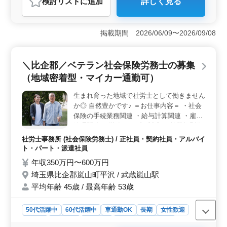
検討リスト
に追加
詳しく見る
おすすめポイント
＜働きやすさ＞ 土日祝休みで、車通勤可です。子育て
中の急な休みにも柔軟に対応します。長期勤務で安定感
掲載期間 2026/06/09〜2026/09/08
あり、社労士事務所での経験が生かせます。また、比企
郡・武蔵嵐山エリアは自然に囲まれ、住環境も良好で
す。 ＜キャリアパス＞ 社労士事務所経験6ヶ月以上
＼比企郡／ベテラン社会保険労務士の募集
必須です。ベテランも新規採用実績あり、経験を活かし
（地域密着型・マイカー通勤可）
て成長できる環境です。幅広い業務に携わり、キャリア
を築ける。また、50代以上の採用実績があるため、年齢
生まれ育った地域で社労士として働きません
に関係なく活躍できる。 ＜福利厚生＞ 雇用・労
か◎ 自然豊かです♪ ＝お仕事内容＝ ・社会
災・健康・厚生の福利厚生完備しています。年収300万
円〜500万円で、通勤手当も支給しています。働きながら
保険の手続業務関連 ・給与計算関連 ・雇用
充実した生活を送れる環境です。地域に密着し、安心し
管理関連 ・労務トラブル対応 ・就業規則作
て働ける待遇が整っています。
成 ・助成金業務 ＝ポイント＝ ・マイカー通
社労士事務所 (社会保険労務士) / 正社員・契約社員・アルバイ
勤可能 ・地域密着型事務所 一緒に力を貸し
ト・パート・派遣社員
てくださる方是非＾＾
年収350万円〜600万円
埼玉県比企郡嵐山町平沢 / 武蔵嵐山駅
平均年齢 45歳 / 最高年齢 53歳
50代活躍中
60代活躍中
車通勤OK
長期
女性歓迎
正社員
契約社員
派遣社員
アルバイト・パート