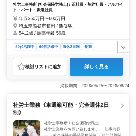
の実費支給、社会保険完備などの充実した福利厚生が用
協定の作成、変更 ◎年金相談業務 ・年金加
社労士事務所 (社会保険労務士) / 正社員・契約社員・アルバイ
意されており、ワークライフバランスを重視した働き方
入期間、受給資格確認 等 ▼備考 ・完全週休
ト・パート・派遣社員
が可能です。皆さまのご応募をお待ちしています♪
2日制 ・50代、60代の採用実績あり 今まで
年収350万円〜600万円
の経験を生かしてみませんか？ まずはお気
埼玉県熊谷市箱田 / 熊谷駅
軽にお問い合わせください♪
54,,2歳 / 最高年齢 56歳
50代活躍中
60代活躍中
週休2日制
長期
残業なし・少なめ
女性歓迎
正社員
契約社員
派遣社員
アルバイト・パート
社労士事務所
検討リスト
に追加
詳しく見る
おすすめポイント
＜経験者積極採用＞ 社労士事務所経験6ヶ月以上の方、
経験豊富なスキルを当社で発揮しませんか？労働社会保
掲載期間 2026/05/25〜2026/08/24
険手続業務や年金相談業務において、これまでの実務経
験を生かし、クライアントに対する的確なサポートが期
待されています。熊谷市での勤務で、地域密着型の社労
社労士業務《車通勤可能・完全週休2日
士業務に貢献しませんか？ ＜働きやすい環境＞ 完
制》
全週休2日制を採用し、残業は少なめで、業務に集中でき
る環境を整えています。50代、60代の方も積極的に採用
社労士事務所 / 社会保険労務士
しており、年齢に関係なく活躍できるフレキシブルな雇
社労士業務をお願い致します。 ー仕事内容
用環境が整っています。 ＜信頼と安心＞ 当社は禁
煙環境で、健康を大切にする企業です。社会保険完備な
ー ・社会保険の手続業務関連 ・給与計算関