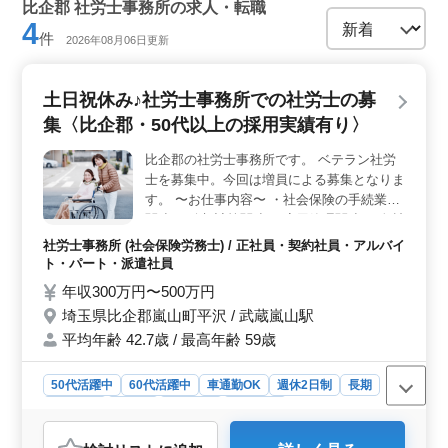
比企郡 社労士事務所の求人・転職
4
件
2026年08月06日更新
土日祝休み♪社労士事務所での社労士の募
集〈比企郡・50代以上の採用実績有り〉
比企郡の社労士事務所です。 ベテラン社労
士を募集中。今回は増員による募集となりま
す。 〜お仕事内容〜 ・社会保険の手続業務
関連 ・給与計算関連 ・雇用管理関連 ・人材
育成相談 その他付随する業務 〜備考〜 ・車
社労士事務所 (社会保険労務士) / 正社員・契約社員・アルバイ
通勤可 ・50代以上の新規採用実績有り ・土
ト・パート・派遣社員
日祝休み ・子育て中の方の急なお休みに対
年収300万円〜500万円
応しております 今までの経験をいかしませ
埼玉県比企郡嵐山町平沢 / 武蔵嵐山駅
んか？ ぜひご応募お待ちしております
平均年齢 42.7歳 / 最高年齢 59歳
50代活躍中
60代活躍中
車通勤OK
週休2日制
長期
女性歓迎
正社員
契約社員
派遣社員
アルバイト・パート
社労士事務所