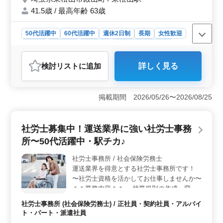
ご応募ください！ お問い合わせお待ちして
41.5歳 / 最高年齢 63歳
おります♪
50代活躍中
60代活躍中
週休2日制
長期
女性歓迎
正社員
契約社員
派遣社員
アルバイト・パート
社労士事務所
検討リスト
に追加
詳しく見る
おすすめポイント
＜働きやすさ＞ 当社は長期雇用や完全週休2日制を導入
し、働きやすい環境を提供しています。女性や年齢に関
掲載期間 2026/05/26〜2026/08/25
わらず、多様なバックグラウンドの方々を歓迎してお
り、特に50代・60代のベテラン社労士経験者を積極的に
募集しています。これにより、様々な視点や経験を共有
社労士募集中！運送業界に強い社労士事務
し、職場全体が活気づいています。 ＜業務充実＞
所〜50代活躍中・駅チカ♪
当社での業務は給与計算、雇用管理、人材育成、労務ト
ラブル対応など多岐にわたります。特にベテラン経験者
社労士事務所 / 社会保険労務士
にとっては、これまでのスキルを活かしながら新たな知
運送業界を得意とする社労士事務所です！
識やスキルの獲得が期待できます。業界の最新動向にも
常に対応し、専門性を高めることができます。 ＜福
〜社労士資格を活かしてお仕事しませんか〜
利厚生＞ 従業員の安心・安全を第一に考え、社会保険
＊＊業務内容＊＊ ・就業規則の作成、変更
を完備です。交通費は実費支給とし、通勤にかかる負担
・人事制度、退職金制度の設計 ・給与計算
社労士事務所 (社会保険労務士) / 正社員・契約社員・アルバイ
を軽減しています。これにより、長期的に働くことがで
・社会保険・労働保険手続き ・労災特別加
ト・パート・派遣社員
き、生活の安定をサポートしています。また、禁煙環境
入 ・人事・労務管理相談 ・年金制度、労働