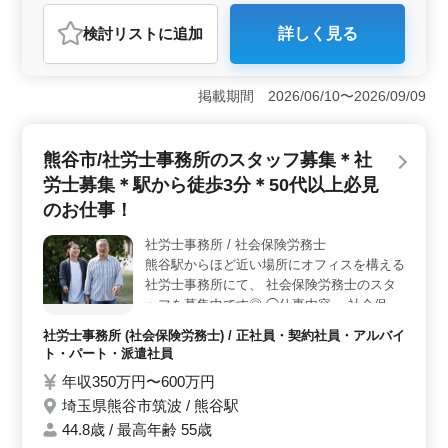
アルバイト・パート
社労士事務所
検討リスト
に追加
詳しく見る
おすすめポイント
＜週休2日制で働きやすい環境＞ 鴻巣市赤見台にある社
労士事務所での募集です。完全週休2日制でメリハリのあ
掲載期間 2026/06/10〜2026/09/09
る働き方ができます。駅近で通勤も便利です。また、ア
ットホームな雰囲気の事務所で、仕事に集中しながらも
リラックスした雰囲気の中で働けます。 ＜多彩な業
熊谷市/社労士事務所のスタッフ募集＊社
務内容＞ 社会保険手続きや給与計算、雇用管理、労務
労士募集＊駅から徒歩3分＊50代以上必見
トラブル対応など、幅広い業務を担当します。経験を活
かして、地域の企業や個人のサポートを行いましょう。
のお仕事！
やりがいを感じながら成長できる環境が整っていま
す。 ＜中高年の活躍推進＞ 50代、60代の採用実績
社労士事務所 / 社会保険労務士
があり、ベテラン層の活躍が期待されます。経験豊富な
熊谷駅からほど近い場所にオフィスを構える
方々と共に働くことで、新しい視点やアイデアを取り入
社労士事務所にて、 社会保険労務士のスタ
れながら、より良いサービスを提供できます。
ッフを募集中です◎ ◯仕事内容 ・社会保険
の手続業務 ・労務管理業務 ・雇用管理関連
社労士事務所 (社会保険労務士) / 正社員・契約社員・アルバイ
・給与計算関連 ・人材育成相談 ・労務・社
ト・パート・派遣社員
会保険等に関するコンサルティング業務 等
年収350万円〜600万円
◯備考 ・駅チカ／最寄りから徒歩3分 ・土
埼玉県熊谷市筑波 / 熊谷駅
日休みの完全週休2日制 ・50代の採用実績あ
り ブランクがあっても応募可能◎経験に応
44.8歳 / 最高年齢 55歳
じて条件面優遇いたします◎ 皆様のご応募