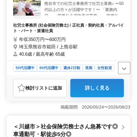
熊谷市での社労士事務所で社労士業務♪ 〜50
経験とスキルを存分に発揮し、チームと共に成長しませ
んか？経験豊かな方を歓迎し、新たな挑戦を応援しま
代以上の方々が活躍中です！〜 「業務内
す。
容」 ＜労働社会保険手続業務＞ ・労働社会
保険の適用、年度更新、算定基礎届 ・各種
社労士事務所 (社会保険労務士) / 正社員・契約社員・アルバイ
助成金などの申請 ・労働者名簿、賃金台帳
ト・パート・派遣社員
の調製 ・就業規則、36協定の作成、変更 ＜
年収350万円〜600万円
給与計算業務＞ ・時間外労働計算 ・雇用保
埼玉県熊谷市箱田 / 上熊谷駅
険料計算 ・社会保険料計算 ・所得税計算 等
「備考」 ＊経験者優遇 ＊残業少なめ ＊交通
40.6歳 / 最高年齢 65歳
費支給 培った経験を是非発揮してくださ
い！ 皆さんのご応募お待ちしております◎
50代活躍中
60代活躍中
週休2日制
長期
女性歓迎
正社員
契約社員
派遣社員
アルバイト・パート
社労士事務所
検討リスト
に追加
詳しく見る
おすすめポイント
＜社労士経験者への魅力＞ 社労士経験者歓迎していま
す。熊谷市での社労士業務が展開される職場で、50代以
掲載期間 2026/05/24〜2026/08/23
上の方々が活躍中です。経験を生かし、キャリアを一層
発展させるチャンスが広がっています。 ＜幅広い業
務領域＞ 社会保険手続業務から給与計算まで幅広い業
＜川越市＞社会保険労務士さん急募です◎
務に携わることができます。労働社会保険手続業務で
車通勤可・駅徒歩5分◎
は、適用や年度更新、各種助成金の申請など多岐にわた