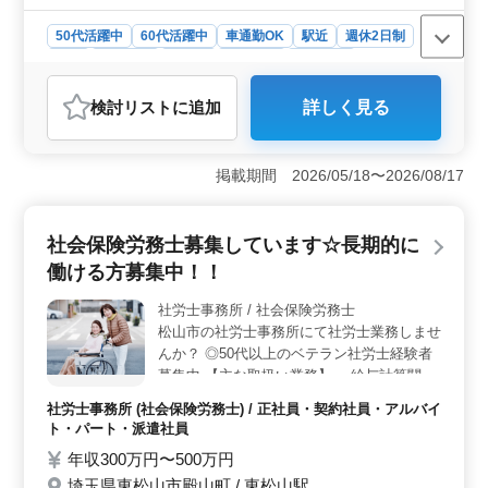
ひご応募くださいませ！
50代活躍中
60代活躍中
車通勤OK
駅近
週休2日制
長期
女性歓迎
正社員
契約社員
派遣社員
アルバイト・パート
社労士事務所
検討リスト
に追加
詳しく見る
おすすめポイント
＜ベテラン積極採用の理由＞ 当事務所は東松山市にあ
り、50代以上の新規採用実績があります。スキルと経験
掲載期間 2026/05/18〜2026/08/17
を重視しており、社労士業務において豊富なベテランの
方々が活躍中です。お持ちの経験を存分に発揮して、
我々と共に成長しましょう。 ＜働きやすい環境＞
社会保険労務士募集しています☆長期的に
土日祝休みで、プライベートも充実できる理想的な勤務
働ける方募集中！！
環境が整っています。車通勤も可能で、最寄り駅からも
徒歩8分です。スタッフは30代から50代まで様々な世代が
社労士事務所 / 社会保険労務士
在籍し、協力体制が築かれています。 ＜充実の業務
松山市の社労士事務所にて社労士業務しませ
内容＞ 社労士事務所での業務は、労働保険や社会保険
実務全般、給与計算、年金相談・手続き代行など専門性
んか？ ◎50代以上のベテラン社労士経験者
の高い仕事が待っています。歴史ある事務所で、地域の
募集中 【主な取扱い業務】 ・給与計算関連
企業や個人に対して確かなサポートを提供しませんか？
・雇用管理関連 ・人材育成相談 ・人材制度
社労士事務所 (社会保険労務士) / 正社員・契約社員・アルバイ
制定 ・労務トラブル対応 ・就業規則作成 ・
ト・パート・派遣社員
助成金業務 ・社会保険の手続業務関連 等
年収300万円〜500万円
【備考】 ◯社会保険完備 ◯交通費実費支給
埼玉県東松山市殿山町 / 東松山駅
◯完全週休2日制 長期で勤務できる方、ぜひ