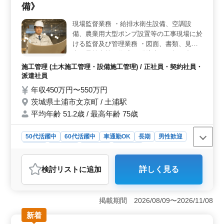
備》
検整備など、これまで培った技術をそのまま活かせるお
仕事です。 ＜働きやすさを重視した就業環境＞ 残
現場監督業務 ・給排水衛生設備、空調設
業は月10時間程度と少なめで、日祝休み・長期休暇も確
備、農業用大型ポンプ設置等の工事現場に於
保しています。就業時間も固定しており生活リズムを整
えやすく、腰を据えて働きたい方におすすめです。
ける監督及び管理業務 ・図面、書類、見積
書、予算書等の作成 ・発注者との打ち合わ
せ、下請の手配 60代スタッフも活躍中！ ベ
施工管理 (土木施工管理・設備施工管理) / 正社員・契約社員・
テラン層歓迎です。是非ご応募下さい。 ＊
派遣社員
世帯用宿舎準備
年収450万円〜550万円
茨城県土浦市文京町 / 土浦駅
平均年齢 51.2歳 / 最高年齢 75歳
50代活躍中
60代活躍中
車通勤OK
長期
男性歓迎
正社員
契約社員
派遣社員
施工管理
おすすめポイント
検討リスト
に追加
詳しく見る
＜中高年層活躍＞ 60代スタッフも積極的に参加してい
ます。ベテラン経験が評価される環境で、経験を活かし
て長期キャリアを築けます。 ＜福利厚生充実＞ 社
掲載期間 2026/08/09〜2026/11/08
保完備で安心できる環境です。通勤手当、賞与、退職金
共済など福利厚生も充実しています。 ＜施工管理業
新着
務＞ 給排水衛生、空調設備、農業用ポンプなど幅広い