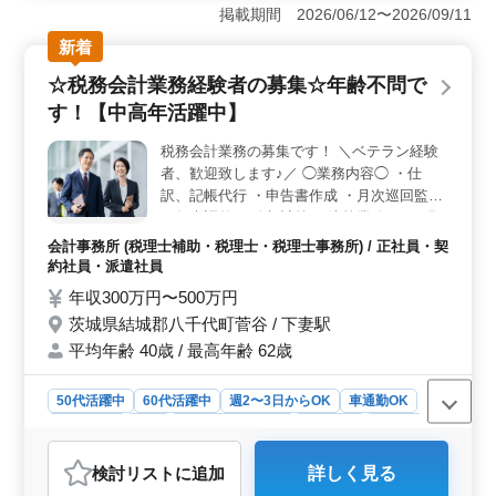
方々が活躍する環境を整えており、社会保険も完備して
掲載期間 2026/06/12〜2026/09/11
います。安定した職場環境で、自動車整備のスキルを存
新着
分に発揮しませんか。当店では長年の経験を活かして、
安心して働ける環境を提供しています。 ＜車検専門
☆税務会計業務経験者の募集☆年齢不問で
店での仕事内容＞ 車検専門店での自動車整備士とし
す！【中高年活躍中】
て、定期点検整備や納車整備、車検整備など幅広い業務
を担当します。国産車や輸入車などさまざまな車種に対
税務会計業務の募集です！ ＼ベテラン経験
応し、トラブル時の整備業務も行います。またお客様と
者、歓迎致します♪／ ◯業務内容◯ ・仕
のコミュニケーションも大切にし信頼関係を築いていま
す。 ＜龍ヶ崎市の魅力＞ 茨城県龍ヶ崎市は、自然
訳、記帳代行 ・申告書作成 ・月次巡回監査
に囲まれた住みやすい街です。竜ヶ崎駅からのアクセス
・年末調整 ・給与計算 ・決算業務 〜〜 現
も良好で、通勤も便利です。また周辺には公園や商業施
在シニア層の採用を積極的に行っておりま
会計事務所 (税理士補助・税理士・税理士事務所) / 正社員・契
設も充実しており、家族での生活にも適しています。豊
す。 ご経験を活かして働きたい！子育てと
約社員・派遣社員
かな自然環境の中で安心して暮らせる場所です。
両立させたい！後輩にスキルを教えたい！等
年収300万円〜500万円
どんな理由でも構いません。 年齢は選考基
茨城県結城郡八千代町菅谷 / 下妻駅
準になりませんので、お気軽にご応募くださ
平均年齢 40歳 / 最高年齢 62歳
い☆★
50代活躍中
60代活躍中
週2〜3日からOK
車通勤OK
週休2日制
長期
残業なし・少なめ
女性歓迎
正社員
契約社員
派遣社員
会計事務所
検討リスト
に追加
詳しく見る
おすすめポイント