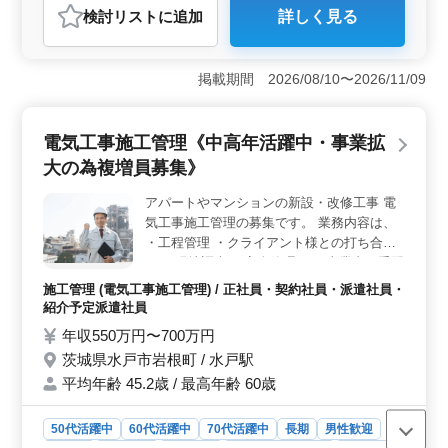
おすすめポイント
検討リスト
に追加
詳しく見る
＜専門性の深化＞ この求人は、一級土木施工管理技士
の資格を持つ方が対象となっています。河川、道路、鉄
道、橋梁など、多岐にわたるインフラの案件に関わるこ
掲載期間 2026/08/10〜2026/11/09
とで、専門性をさらに深めることができます。 ＜働
きやすい環境＞ 完全週休二日制、年間休日120日以上
で、オンとオフのメリハリをつけて働ける環境が整って
電気工事施工管理《中高年活躍中・事業拡
います。また、残業時間も月平均30時間と比較的少なめ
であり、ワークライフバランスを維持することが可能で
大の為複増員募集》
す。 ＜通勤便利＞ 会社は友部駅近くでの勤務でア
クセスも良く、通勤も便利です。
アパートやマンションの新設・改修工事 電
気工事施工管理の募集です。 業務内容は、
・工程管理 ・クライアント様との打ち合わ
せ ・現地調査 ・安全管理 ・工事業者の手配
必須条件:電気工事施工管理5年以上の経験
施工管理 (電気工事施工管理) / 正社員・契約社員・派遣社員・
歓迎資格:電気工事施工管理技士(1級・2級)
紹介予定派遣社員
・マイカー通勤 ・無料駐車場完備 ・レンタ
年収550万円〜700万円
カー ・寮･宿舎あり
茨城県水戸市岩根町 / 水戸駅
平均年齢 45.2歳 / 最高年齢 60歳
50代活躍中
60代活躍中
70代活躍中
長期
男性歓迎