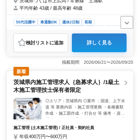
茨城県つくば市上広岡 / 常磐線 土浦駅
戦力急募！経験豊富なベテラン世代からのご
平均年齢 43歳 / 最高年齢 48歳
応募をお待ちしています★
50代活躍中
車通勤OK
週休2日制
長期
残業なし・少なめ
女性歓迎
正社員
契約社員
派遣社員
アルバイト・パート
会計事務所
検討リスト
に追加
詳しく見る
おすすめポイント
＜税理士補助業務、中高年活躍中＞ 茨城県つくば市上
広岡に位置する会計事務所では、税理士補助業務に経験
掲載期間 2026/06/21〜2026/09/20
豊富な中高年の方々が活躍しています。伝票のパソコン
新着
入力や顧問先での入力指導などの業務を担当します。経
験者優遇のため、実務経験のある方からの応募を歓迎し
茨城県内施工管理求人｛急募求人｝/1級土
ています。 ＜ブランクのある方も歓迎＞ 能力に合
木施工管理技士保有者限定
わせて業務をお任せするため、ブランクのある方も歓迎
されています。また、年間休日は120日と充実しており、
◎エリア：茨城県内 ◎案件 ：国道、上下水
残業はほとんどありません。即戦力として活躍できるベ
道 等 業務内容 ・施工管理業務 ・各種書類
テラン世代の方々からのご応募をお待ちしていま
す。 ＜働きやすい労働環境＞ 週5日の勤務で、土日
作成 ・施工図作成 ・打合せ 等 備考 ・資格
祝はしっかり休むことができます。就業時間は9:00〜
手当支給 ・家族手当等福利厚生完備 ・作業
18:00で、休憩時間も60分あります。通勤手当は全額支給
着支給 ・単身用宿舎完備 ☆1級土木施工管
施工管理 (土木施工管理) / 正社員・契約社員
され、車通勤も可能です（無料駐車場あり）。福利厚生
理技士/施工管理経験20年以上条件面優遇
年収400万円〜600万円
も整っており、安心して働くことができます。
☆1級土木施工管理技士保有者歓迎 ご応募お