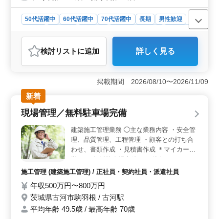
50代活躍中
60代活躍中
70代活躍中
長期
男性歓迎
正社員
契約社員
派遣社員
紹介予定派遣社員
施工管理
おすすめポイント
検討リスト
に追加
詳しく見る
＜経験者優遇＞ 中高年層の経験豊富な方々が活躍でき
るポジションでの募集となります。これまでの電気工事
施工管理の経験を活かしていただくことができま
掲載期間 2026/08/10〜2026/11/09
す。 ＜安定した雇用条件＞ 正社員・契約社員・派
遣社員など多様な雇用形態が選択可能です。社会保険完
新着
備で安心して働けます。 ＜業務内容＞ 大手企業の
現場管理／無料駐車場完備
一次下請けとして、ホテルや店舗など様々な案件に携わ
り、施工管理業務を担当します。
建築施工管理業務 ◯主な業務内容 ・安全管
理、品質管理、工程管理 ・顧客との打ち合
わせ、書類作成 ・見積書作成 ＊マイカー通
勤OK（無料駐車場完備） ＊賞与あり これ
までの経験を存分に活かして活躍できます！
施工管理 (建築施工管理) / 正社員・契約社員・派遣社員
ぜひあなたのお力を借りしたいです！
年収500万円〜800万円
茨城県古河市駒羽根 / 古河駅
平均年齢 49.5歳 / 最高年齢 70歳