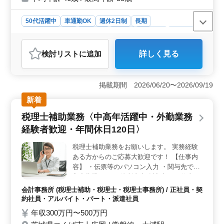
ベテラン経験者の方からのご応募も歓迎しま
す！
50代活躍中
車通勤OK
週休2日制
長期
残業なし・少なめ
女性歓迎
正社員
契約社員
派遣社員
アルバイト・パート
会計事務所
検討リスト
に追加
詳しく見る
おすすめポイント
＜安心の働きやすさ＞ 中高年が活躍する環境で、経験
者歓迎の会計事務所です。残業は少なめで、週休2日制・
掲載期間 2026/06/20〜2026/09/19
年間休日124日でプライベートも充実。定時退社が基本
新着
で、ワークライフバランスが保てます。 ＜経験を活
かした業務＞ 経験豊富な方々のご応募を歓迎し、会計
税理士補助業務〈中高年活躍中・外勤業務
事務所の実務経験者を募集しています。税理士補助業務
経験者歓迎・年間休日120日〉
を通じて、自身の経験とスキルを存分に発揮し、経理や
申告業務などの幅広い業務に携わることができま
税理士補助業務をお願いします。 実務経験
す。 ＜働きやすい環境＞ 地域に密着した事業所な
ある方からのご応募大歓迎です！ 【仕事内
ので、通勤もしやすく、車通勤も可能です。また、年齢
や性別に関係なく、ベテラン経験者からの応募も大歓
容】 ・伝票等のパソコン入力 ・関与先での
迎。会社全体でアットホームな雰囲気で、働きやすさを
入力指導 ・その他所内事務補助 ※お仕事に
重視した環境が整っています。
慣れたら顧問先の担当業務もお任せしていき
会計事務所 (税理士補助・税理士・税理士事務所) / 正社員・契
ます。 ◯能力に合わせお仕事をお願いして
約社員・アルバイト・パート・派遣社員
いきますので、ブランクある方も歓迎です。
年収300万円〜500万円
◯年間休日120日！残業ほとんどなし！ ☆即