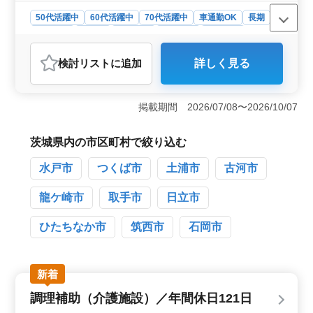
50代活躍中
60代活躍中
70代活躍中
車通勤OK
長期
男性歓迎
正社員
契約社員
派遣社員
施工管理
おすすめポイント
検討リスト
に追加
詳しく見る
＜シニア世代活躍中＞ 50代・60代・70代のベテラン人
材が活躍できる職場です。日曜・祝日と夏季・年末年
始・GW休暇を確保し、プライベートと両立しながら長期
掲載期間 2026/07/08〜2026/10/07
的に働けます。 ＜経験を活かせるお仕事＞ 安全・
品質・工程管理、顧客との打合せ、書類作成、見積書作
成を担当します。5年以上の建築施工管理経験を活かし、
茨城県内の市区町村で絞り込む
建築施工管理技士の資格も強みとして現場運営に貢献で
きます。 ＜充実した待遇＞ 無料駐車場を利用した
水戸市
つくば市
土浦市
古河市
車通勤が可能で、交通費支給により通勤負担を抑えられ
ます。賞与と社会保険を用意し、経験を活かして安定的
龍ケ崎市
取手市
日立市
に働けるため、安心して長く働ける環境です。
ひたちなか市
筑西市
石岡市
新着
調理補助（介護施設）／年間休日121日