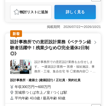
女性歓迎
派遣社員
アルバイト・パート
医療事務・受付
おすすめポイント
検討リスト
に追加
詳しく見る
＜マイカー通勤＆無料駐車場で通勤楽々＞ 無料駐車場
が完備されており、マイカー通勤が可能です。通勤のス
トレスを軽減できます。また、通勤手当も実費支給され
掲載期間 2026/07/22〜2026/10/21
るため、交通費の負担を気にすることなく働ける点も魅
力です。 ＜柔軟な勤務時間と働きやすい環境＞ 終
新着
業時間や日数の相談が可能なため、ライフスタイルに合
設計事務所での意匠設計業務《ベテラン経
わせた働き方ができます。週3〜5日勤務で、家庭や他の
活動との両立がしやすく、特にブランクがある方でも安
験者活躍中！残業少なめ◎完全週休2日制
心して働ける環境です。 ＜安定した職場とサポート
◎》
体制＞ 経験がある方はもちろん、ブランクがあっても
ベテランスタッフが丁寧に指導してくれるため、どの業
設計事務所での意匠設計業務をお任せしま
務も安心してスタートできます。医療業界での安定した
す。 ー建築設計業務ー 医療・福祉施設、事
働き方を希望する方におすすめです。
務所・工場、集合住宅 等 ◯業務内容◯ ・施
主打ち合わせ、現地調査、プランニング ・
設計事務所・建築士 (建築設計) / 正社員・契約社員
基本設計、実施設計、積算 ・確認申請、各
種書類作成、施工会社選定、設計監理 等 ・
年収300万円〜600万円
CAD操作あり ◯備考◯ 作業着、資格手当支
茨城県つくば市上ノ室 / つくば駅
給！ 交通費支給！ ◯歓迎◯ ・40代以上建築
平均年齢 43.0歳 / 最高年齢 60歳
設計業務経験者（条件面優遇いたします）
・1級建築士有資格者 お気軽にお問い合わせ