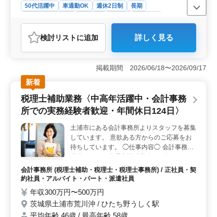
50代活躍中
車通勤OK
週休2日制
長期
下さい、皆様のご応募お待ちしております！
残業なし・少なめ
女性歓迎
正社員
契約社員
設計事務所・建築士
検討リスト
に追加
詳しく見る
おすすめポイント
＜ベテラン建築設計者の活躍環境＞ 茨城県つくば市上
ノ室にある設計事務所では、建築設計業務の経験豊富な
掲載期間 2026/06/18〜2026/09/17
方を募集しています。ベテランの経験者が活躍する環境
新着
で、残業が少なく完全週休2日制という働きやすい環境が
整っています。 ＜幅広い建築設計業務に携わるチャ
税理士補助業務〈中高年活躍中・会計事務
ンス＞ 医療・福祉施設、事務所・工場、集合住宅な
所での実務経験者歓迎・年間休日124日〉
ど、さまざまな建築プロジェクトに関わることができま
す。施主打ち合わせから現地調査、プランニング、基本
土浦市にある会計事務所よりスタッフを募集
設計、実施設計、積算、確認申請など、一連の業務を担
しています。 意欲ある方からのご応募をお
当します。また、CADを使用した設計業務も行いま
す。 ＜優遇条件や福利厚生＞ 40代以上の経験者や1
待ちしています。 ◯仕事内容◯ 会計事務所
級建築士資格をお持ちの方は、条件面で優遇されます。
職員として、税理士補助業務をお願いしま
さらに、車通勤が可能であり、交通費も支給されます。
す。 ・顧客の経理まわりチェック ・決算及
会計事務所 (税理士補助・税理士・税理士事務所) / 正社員・契
作業着や資格手当も支給されるなど、働きやすい環境が
び申告業務 ・会計帳簿作成 ・給与計算、社
約社員・アルバイト・パート・派遣社員
整っています。
会保険事務サポート ※ワード・エクセル・
年収300万円〜500万円
インターネット・メールの使用経験ある方
茨城県土浦市荒川沖 / ひたち野うしく駅
＊マイカー通勤OK(無料駐車場あり) ＊年間
平均年齢 46歳 / 最高年齢 58歳
休日124日 ☆年齢は問いません！50代以上の