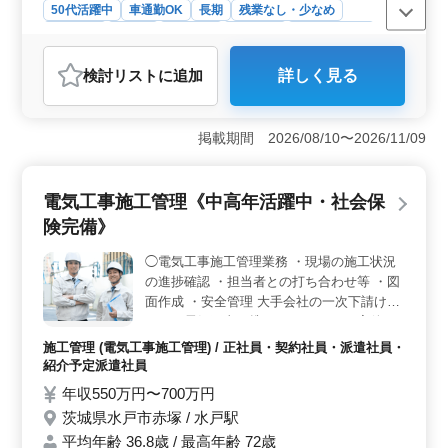
50代活躍中
車通勤OK
長期
残業なし・少なめ
男性歓迎
正社員
契約社員
派遣社員
自動車整備士
おすすめポイント
検討リスト
に追加
詳しく見る
＜経験を活かす＞ 自動車整備経験5年以上必須。経験を
活かし、若手育成にも貢献可能。国産車中心の業務でス
キルを活かせます。 ＜働きやすい環境＞ マイカー
掲載期間 2026/08/10〜2026/11/09
通勤可、交通費支給。残業月10時間程度でプライベート
とのバランスが取りやすい。中高年が活躍中の、働きや
すい職場です。 ＜福利厚生＞ 雇用形態は、正社
電気工事施工管理《中高年活躍中・社会保
員、契約社員、派遣社員から選択可能。 雇用、労災、
健康、厚生の社会保険完備など福利厚生も充実。
険完備》
◯電気工事施工管理業務 ・現場の施工状況
の進捗確認 ・担当者との打ち合わせ等 ・図
面作成 ・安全管理 大手会社の一次下請けと
して、電気工事に携わて頂きます。 案件種
類:ホテル、店舗､など 【応募資格】 電気工
施工管理 (電気工事施工管理) / 正社員・契約社員・派遣社員・
事施工管理技士5年以上の経験 【歓迎資格】
紹介予定派遣社員
電気工事施工管理技士(1級/2級) ・配属店の
年収550万円〜700万円
近郊エリアを担当して頂きます ・基本的に
茨城県水戸市赤塚 / 水戸駅
転勤はありません
平均年齢 36.8歳 / 最高年齢 72歳