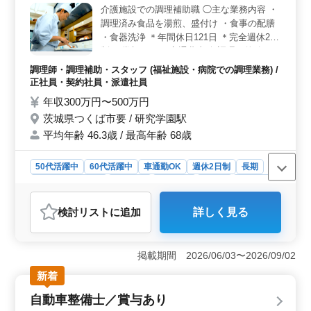
介護施設での調理補助職 ◯主な業務内容 ・
調理済み食品を湯煎、盛付け ・食事の配膳
・食器洗浄 ＊年間休日121日 ＊完全週休2日
制 ＊賞与あり ＊交通費支給 調理を的確にサ
ポートできるベテランさんを募集します。
調理師・調理補助・スタッフ (福祉施設・病院での調理業務) /
シニア世代のスタッフが活躍している職場で
正社員・契約社員・派遣社員
す。
年収300万円〜500万円
茨城県つくば市要 / 研究学園駅
平均年齢 46.3歳 / 最高年齢 68歳
50代活躍中
60代活躍中
車通勤OK
週休2日制
長期
残業なし・少なめ
女性歓迎
男性歓迎
正社員
契約社員
派遣社員
調理師・調理補助・スタッフ
検討リスト
に追加
詳しく見る
おすすめポイント
＜年間休日121日・完全週休2日制＞ 完全週休2日制で、
年間休日は121日あります。充分な休みを確保しており、
掲載期間 2026/06/03〜2026/09/02
プライベートと勤務を両立できます。負担を抑えながら
新着
続けやすい条件です。 ＜経験を活かせる調理補助業
務＞ 介護施設での調理補助として、湯煎・盛付け、配
自動車整備士／賞与あり
膳、食器洗浄を担当します。調理経験1年以上ある方が対