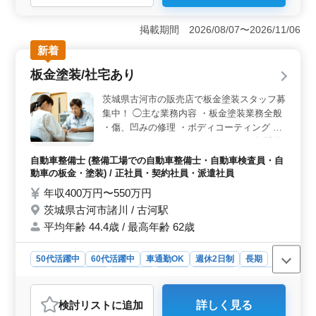
＜働きやすさ＞ 茨城県結城郡八千代町菅谷にある会計
事務所では中高年の方々が活躍しており、年齢に関係な
掲載期間 2026/08/07〜2026/11/06
く歓迎されています。週2〜3日からの勤務や週休2日制、
新着
残業がほとんどない環境が整っており、車通勤も可能で
す。 ＜業務内容＞ 税務会計業務を中心に仕訳や記
板金塗装/社宅あり
帳代行、申告書作成、月次巡回監査、年末調整、給与計
算、決算業務などを行います。シニア層の方々の経験と
茨城県古河市の販売店で板金塗装スタッフ募
知識が活かされ、後輩にスキルを教えるなど多彩な活躍
集中！ ◯主な業務内容 ・板金塗装業務全般
が期待されます。 ＜福利厚生＞ 雇用・労災・健
・傷、凹みの修理 ・ボディコーティング ・
康・厚生などの福利厚生が整っており、安心して働ける
ルームクリーニング ・デントリペア 年間休
環境が整っています。年齢に関係なく活躍できる職場で
日125日。 残業も少なめで働きやすい職場で
あり、子育てやライフスタイルとの両立を図りながら働
自動車整備士 (整備工場での自動車整備士・自動車検査員・自
す！ ＊車通勤OK ＊賞与あり ＊50歳以上活
くことができます。
動車の板金・塗装) / 正社員・契約社員・派遣社員
躍中 ＊60歳以上活躍中 ＊社宅あり
年収400万円〜550万円
茨城県古河市諸川 / 古河駅
平均年齢 44.4歳 / 最高年齢 62歳
50代活躍中
60代活躍中
車通勤OK
週休2日制
長期
残業なし・少なめ
男性歓迎
正社員
契約社員
派遣社員
自動車整備士
検討リスト
に追加
詳しく見る
おすすめポイント