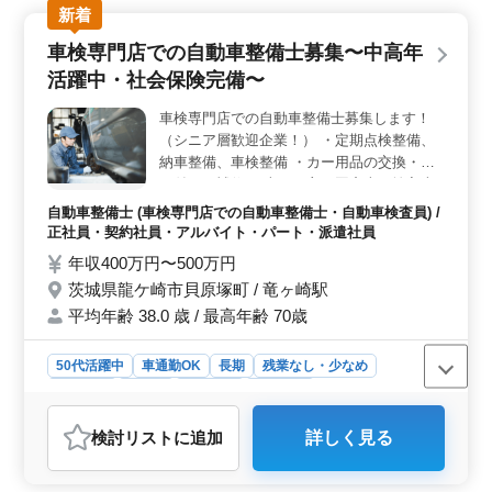
新着
期的に働ける環境が整っています。 ＜通勤利便性と
安心の勤務環境＞ 赤塚駅から徒歩1分という駅チカ立地
車検専門店での自動車整備士募集〜中高年
に加え、車通勤も可能で無料駐車場も完備しています。
活躍中・社会保険完備〜
通勤スタイルを自由に選べて、自分の生活に合わせた働
き方が可能です。 ＜経験を活かして活躍可能＞ フ
車検専門店での自動車整備士募集します！
レンチやイタリアンなどの西洋料理を中心に調理スキル
（シニア層歓迎企業！） ・定期点検整備、
を発揮でき、これまで培った経験を存分に活かしていた
だけます。やりがいを実感しやすい職場です。
納車整備、車検整備 ・カー用品の交換・取
り付け・補修 ・車種は主に国産車・輸入車
の普通乗用車がメインとなります。 ・トラ
自動車整備士 (車検専門店での自動車整備士・自動車検査員) /
ブルシューティング時の整備業務全般 現在
正社員・契約社員・アルバイト・パート・派遣社員
50歳以上も活躍している企業です。 自動車
年収400万円〜500万円
整備経験者であればブランクのある方も大歓
茨城県龍ケ崎市貝原塚町 / 竜ヶ崎駅
迎！ 今までの経験を活かして頂ける方のご
平均年齢 38.0 歳 / 最高年齢 70歳
応募お待ちしております。
50代活躍中
車通勤OK
長期
残業なし・少なめ
男性歓迎
正社員
契約社員
派遣社員
アルバイト・パート
自動車整備士
検討リスト
に追加
詳しく見る
おすすめポイント
＜中高年活躍中・社会保険完備＞ 経験豊富な中高年の