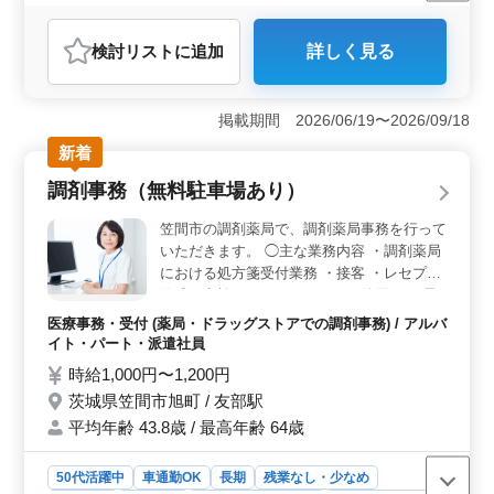
残業なし・少なめ
女性歓迎
正社員
契約社員
アルバイト・パート
医療事務・受付
検討リスト
に追加
詳しく見る
おすすめポイント
＜40代以上の経験者に適した医療事務のお仕事＞ クリ
ニックでの医療事務のお仕事では、40代以上の方が活躍
掲載期間 2026/06/19〜2026/09/18
しています。経験豊富な方にとって、医療事務やレセプ
新着
ト実務経験を活かすチャンスです。これまでの経験を活
かしながら、新しい環境でさらなるスキルアップを図る
調剤事務（無料駐車場あり）
ことができます。 ＜充実した福利厚生で安心の働き
方＞ 年収200万円〜300万円、時給1,000円〜1,400円と
笠間市の調剤薬局で、調剤薬局事務を行って
いう給与水準に加えて、実費支給の通勤手当や福利厚生
いただきます。 ◯主な業務内容 ・調剤薬局
が充実しています。週2〜5日の柔軟な勤務日数や180分の
における処方箋受付業務 ・接客 ・レセプト
長い休憩時間など、働きやすい環境が整っていま
作成、点検（ワード、エクセル使用） ・電
す。 ＜車通勤OKで通勤の負担を軽減＞ 車通勤が可
話対応 ・清掃 ◎ブランクがある方にはスタ
能なので、通勤の負担を軽減できるのに加え、水戸駅か
医療事務・受付 (薬局・ドラッグストアでの調剤事務) / アルバ
ッフが丁寧に指導いたしますので安心してご
らもアクセスが良く、通勤の便利さも魅力の一つです。
イト・パート・派遣社員
応募下さい。 ◎終業時間、日数について相
経験豊富な方にとって、安心して働ける環境が整ってい
時給1,000円〜1,200円
談に応じます。 ◎マイカー通勤：無料駐車
ます。
茨城県笠間市旭町 / 友部駅
場有り マイカー通勤OK！ 通勤ストレスも
平均年齢 43.8歳 / 最高年齢 64歳
少なく、快適に働ける職場です。
50代活躍中
車通勤OK
長期
残業なし・少なめ