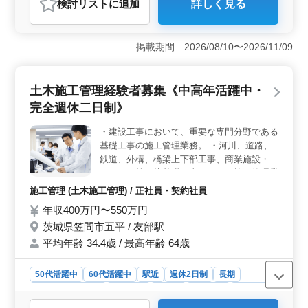
検討リスト
に追加
詳しく見る
＜経験者優遇＞ 電気工事施工管理の経験が豊富な中高
年の方に向けたポジションとなっています。長年の経験
を活かして安定したキャリアを築くことができま
掲載期間 2026/08/10〜2026/11/09
す。 ＜福利厚生充実＞ 全額支給の通勤手当や社会
保険完備など、働きやすい環境が整っています。 ＜
安定した職場環境＞ 大手ゼネコンとの取引もあり、安
土木施工管理経験者募集《中高年活躍中・
定感のある会社で長く働ける職場となっています。
完全週休二日制》
・建設工事において、重要な専門分野である
基礎工事の施工管理業務。 ・河川、道路、
鉄道、外構、橋梁上下部工事、商業施設・マ
ンション等の杭基礎工事における施工管理業
務。 安全管理・品質管理・工程管理・予算
施工管理 (土木施工管理) / 正社員・契約社員
管理・お客様満足度の向上などをお任せいた
年収400万円〜550万円
します。 ※充実した、福利厚生 ※学歴不問
茨城県笠間市五平 / 友部駅
完全週休二日制・年間休日120日以上でオン
オフのメリハリをしっかりと仕事ができま
平均年齢 34.4歳 / 最高年齢 64歳
す。 土木施工管理技士＜一級以上＞
50代活躍中
60代活躍中
駅近
週休2日制
長期
残業なし・少なめ
男性歓迎
正社員
契約社員
施工管理