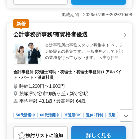
＜ワークライフバランス＞ 年間休日125日、残業少なめ
のため、プライベート時間を大切にできます。週休二日
掲載期間 2026/07/09〜2026/10/08
制で働きやすい環境が整っています。 ＜多様な年齢
新着
層の活躍＞ 中高年も活躍中の職場で、年齢を問わず働
けます。年齢を重ねた経験を活かし、安心して長く働け
会計事務所事務/有資格者優遇
る職場です。 ＜福利厚生＞ 社宅完備で住居の心配
なし。車通勤OK、賞与もあり、安心して働ける待遇が整
会計事務所の事務スタッフ募集中！ ベテラ
っています。
ン経験者の募集です。 一般事務として下記
の業務を行ってもらいます。 ＜主な担当業
務＞ ・新規関与先の会計関連の書類整理 ・
会計入力 ・電話対応 ・来客対応 ・各種書類
会計事務所 (税理士補助・税理士・税理士事務所) / アルバイ
整理 ※パソコンは、ワード・エクセル・そ
ト・パート・派遣社員
の他専用ソフト使用。専用ソフトの使用方法
時給1,200円〜1,800円
は指導させていただきます。 公認会計士・
茨城県守谷市御所ケ丘 / 新守谷駅
税理士（科目合格者）優遇します！ 従業員
平均年齢 43.1歳 / 最高年齢 64歳
の皆様の希望に沿った働き方を提供いたしま
す。
50代活躍中
60代活躍中
車通勤OK
週休2日制
長期
残業なし・少なめ
女性歓迎
派遣社員
アルバイト・パート
会計事務所
検討リスト
に追加
詳しく見る
おすすめポイント