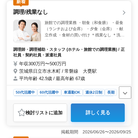
働きやすさ＞ 完全週休2日制で土日休み、車通勤可能で
新着
利便性も高いです。交通費は全額支給され、作業着も支
調理/残業なし
給されるため、業務に集中できます。また、資格手当も
支給されるため、スキルの向上が期待できます。 ＜
旅館での調理業務 ・朝食（和食膳） ・昼食
業務内容＞ 民間や公共工事の受注を行う企業で、建築
（ランチおよび会席） ・夕食（会席） ・献
施工管理業務を担当していただきます。積算や見積も
立作成 ・食材の買い付け ＊残業なし ＊洗い
り、施工図の修正やチェックなど、幅広い業務に携わり
場業務不要 当館は海辺の一軒宿。 地魚を中
ます。建築施工管理業務の経験が5年以上ある方を求めて
心とした茨城の旬の食材をふんだんに使った
います。
調理師・調理補助・スタッフ (ホテル・旅館での調理業務) / 正
料理が自慢です。 そんな当館の厨房を支え
社員・契約社員・派遣社員
ていただける、腕自慢のベテラン料理人を募
年収300万円〜500万円
集します。
茨城県日立市水木町 / 常磐線 大甕駅
平均年齢 42.9歳 / 最高年齢 67歳
50代活躍中
60代活躍中
車通勤OK
週休2日制
長期
残業なし・少なめ
寮・社宅あり
女性歓迎
男性歓迎
正社員
契約社員
派遣社員
調理師・調理補助・スタッフ
検討リスト
に追加
詳しく見る
おすすめポイント
＜働きやすさ＞ 洗い場業務も不要のため、調理に専念
できる環境が整っています。残業がなく、勤務時間は1日
掲載期間 2026/06/26〜2026/09/25
8時間程度で、メリハリをつけ無理なく長期的に働ける点