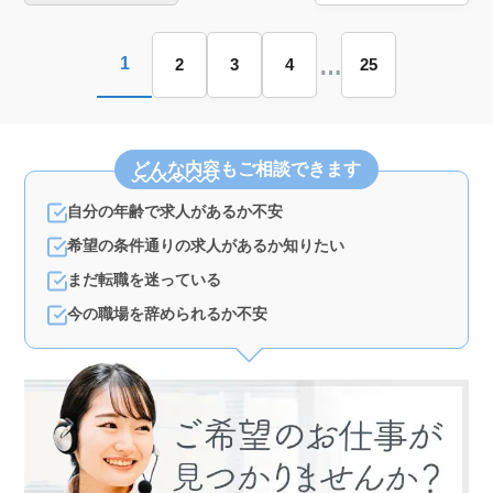
あなたの力を発揮しませんか。
…
1
2
3
4
25
どんな内容
もご相談できます
自分の年齢で求人があるか不安
希望の条件通りの求人があるか知りたい
まだ転職を迷っている
今の職場を辞められるか不安