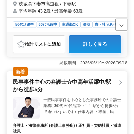
茨城県下妻市高道祖 / 下妻駅
待ちしております！！
平均年齢 43.2歳 / 最高年齢 63歳
50代活躍中
60代活躍中
車通勤OK
長期
寮・社宅あり
女性歓迎
正社員
契約社員
施工管理
おすすめポイント
検討リスト
に追加
詳しく見る
＜急募求人：茨城県内施工管理＞ 茨城県下妻市高道祖
にて1級土木施工管理技士保有者向けの急募求人です。年
収400万円〜600万円という魅力的な報酬と、福利厚生の
掲載期間 2026/06/19〜2026/09/18
充実が特徴です。下妻駅からのアクセスも便利で、車通
勤も可能です。 ＜業務内容＞ 主に国道や上下水道
新着
などの案件における施工管理業務を担当します。各種書
民事事件中心の弁護士☆中高年活躍中/駅
類作成や施工図作成、打合せなども行います。1級土木施
工管理技士や施工管理経験20年以上の方は条件面で優遇
から徒歩5分
されます。 ＜備考＞ 資格手当や家族手当などの福
利厚生が充実しており、単身用宿舎も完備されていま
一般民事事件を中心とした事務所での弁護士
す。また、経験豊富な方々が活躍しており、年齢よりも
業務◯50代.60代活躍中！！ 駅から徒歩5分
経験を重視する風土がある企業です。建設業界でのキャ
で通いやすいです♪ 仕事内容 ・破産、民事
リアをお持ちの方にとって絶好の機会です。
再生、任意整理 ・交通事故 ・賃貸、連帯保
証 ・未払い残業代請求 ・不動産問題 ・売買
弁護士・法律事務所 (弁護士事務所) / 正社員・契約社員・派遣
代金請求 ・B型肝炎訴訟 ・債権回収 ・消費
社員