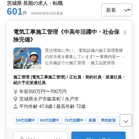
茨城県 長期の求人・転職
601
件
2026年08月10日更新
電気工事施工管理《中高年活躍中・社会保
険完備》
受注増加に伴い、 電気設備の施工管理業務
の担当者を募集しています! ー業務内容ー ・
公共施設での施工管理 ・施工品質管理、安
全管理、スケジュール管理、予算管理など
ー福利厚生ー ・通勤手当全額支給 ・各種社
施工管理 (電気工事施工管理) / 正社員・契約社員・派遣社員・
会保険完備 ー休日ー ・土日祝日夏季休暇実
紹介予定派遣社員
績有り ー必要スキルー ・電気設備の施工管
年収550万円〜700万円
理経験 ・電気工事施工管理技士資格1級もし
茨城県水戸市飯富町 / 水戸市
くは2級 工事内容:住宅から病院、福祉施設
平均年齢 47.8歳 / 最高年齢 72歳
など ・賞与、住宅手当、資格手当など手当
が充実 ・大手ゼネコンとの取引もあるため
安定した会社
50代活躍中
60代活躍中
70代活躍中
長期
男性歓迎
正社員
契約社員
派遣社員
紹介予定派遣社員
施工管理
おすすめポイント