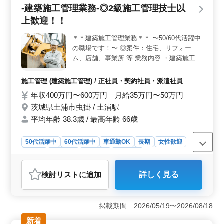
-建築施工管理業務-◎2級施工管理技士以
設備工事に携わり、現場監督や管理業務を担当します。
ベテランならではの確かな技術が求められます。
上歓迎！！
＊＊建築施工管理業務＊＊ 〜50/60代活躍中
の職場です！〜 ◎案件：住宅、リフォー
ム、店舗、事業所 等 業務内容 ・建築施工管
理(現場代理人、現場監督) ・請負規模：数百
万円〜数十億円程度 ・施工管理、積算、書
施工管理 (建築施工管理) / 正社員・契約社員・派遣社員
類作成、施工図修正程度 等 ・発注者との打
年収400万円〜600万円 月給35万円〜50万円
ち合わせ、近隣住民対応、社内会議 等 備考
茨城県土浦市虫掛 / 土浦駅
・車通勤可能(無料駐車場完備) ・交通費：全
額支給 ・作業着等支給 ・資格手当支給あり
平均年齢 38.3歳 / 最高年齢 66歳
建築施工管理経験20年以上の方、条件面優
遇！ お気軽にお問い合わせください。 ご応
50代活躍中
60代活躍中
車通勤OK
長期
女性歓迎
募お待ちしております♪
正社員
契約社員
派遣社員
施工管理
おすすめポイント
検討リスト
に追加
詳しく見る
＜建築施工管理業務のお仕事＞ この求人では、茨城県
土浦市で建築施工管理業務のスタッフを募集していま
す。50代や60代の方も活躍している職場で、住宅、リフ
掲載期間 2026/05/19〜2026/08/18
ォーム、店舗、事業所などの案件に携わります。 ＜
業務内容＞ 主な業務は建築施工管理であり、現場代理
新着