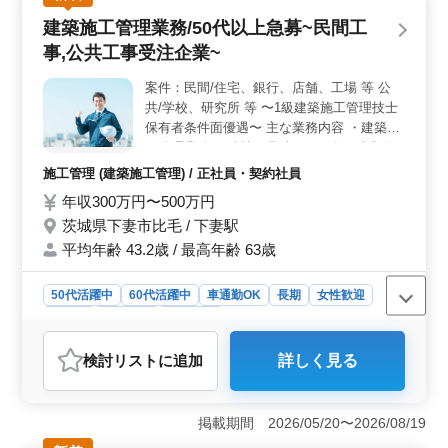
人や現場監督として活動します。請負規模は数百万円か
建築施工管理業務/50代以上急募~民間工
ら数十億円まで幅広く、施工管理や積算、書類作成、施
工図修正などの業務を行います。また、発注者との打ち
事,公共工事受注企業~
合わせや近隣住民対応、社内会議なども担当しま
す。 ＜応募条件＞ 2級建築施工管理技士以上の資格
案件：民間/住宅、銀行、店舗、工場 等 公
と普通自動車免許が必要です。建築施工管理の経験が5年
共/学校、研究所 等 〜1級建築施工管理技士
以上ある方が対象で、特に20年以上の経験者は条件面で
保有者条件面優遇〜 主な業務内容 ・建築施
優遇されます。建設業界でのキャリアを活かし、新たな
工管理業務 ・積算、見積もり、各種書類作
チャレンジをしませんか？
成、施工図修正/チェック ・施主様との打合
施工管理 (建築施工管理) / 正社員・契約社員
せ、会議参加 等 備考 ・車通勤可能 ・交通
年収300万円〜500万円
費：全額支給 ・作業着支給 ・資格手当支給
茨城県下妻市比毛 / 下妻駅
あり ☆67歳現役活躍中 ☆2級建築士以上ま
たは2級建築施工管理技士以上歓迎企業 施工
平均年齢 43.2歳 / 最高年齢 63歳
管理経験経験者急募 お気軽にお問い合わせ
ください
50代活躍中
60代活躍中
車通勤OK
長期
女性歓迎
正社員
契約社員
施工管理
おすすめポイント
検討リスト
に追加
詳しく見る
＜キャリアアップ＞ 年収は300万円から500万円まで幅
広く、安定した収入が期待できます。1級建築施工管理技
士保有者は条件面で優遇されます。また、2級建築士以上
掲載期間 2026/05/20〜2026/08/19
や2級建築施工管理技士以上も歓迎されています。 ＜