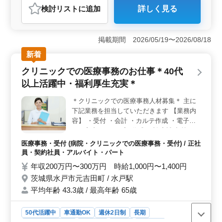
検討リスト
に追加
詳しく見る
おすすめポイント
＜中高年の方にもおすすめ＞ 焼肉店での調理スタッフ
募集中。50代以上のベテラン層が活躍しています。経験
掲載期間 2026/05/19〜2026/08/18
と技術を活かして、美味しい料理を提供しましょ
新着
う。 ＜週休2日制＞ 週休2日制の勤務体制で、しっ
かりと休息を取ることができます。仕事とプライベート
クリニックでの医療事務のお仕事＊40代
のバランスを大切にし、充実した生活を送れます。
以上活躍中・福利厚生充実＊
＜車通勤OKでアクセス便利＞ 車通勤が可能なため、通
勤に便利な条件が整っています。通勤ストレスを軽減
＊クリニックでの医療事務人材募集＊ 主に
し、職場へのアクセスがスムーズです。
下記業務を担当していただきます 【業務内
容】 ・受付 ・会計 ・カルテ作成 ・電子カ
ルテ入力 ・レセプト作成 ・診療補助 等
《備考》 ＊50代の方も活躍中！ ＊医療事
医療事務・受付 (病院・クリニックでの医療事務・受付) / 正社
務、医療秘書、病院受付など今までの経験を
員・契約社員・アルバイト・パート
活かせる！ 皆様のご応募お待ちしておりま
年収200万円〜300万円 時給1,000円〜1,400円
す！
茨城県水戸市元吉田町 / 水戸駅
平均年齢 43.3歳 / 最高年齢 65歳
50代活躍中
車通勤OK
週休2日制
長期