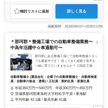
正社員
契約社員
派遣社員
紹介予定派遣社員
施工管理
おすすめポイント
検討リスト
に追加
詳しく見る
＜経験豊富な方歓迎＞ 電気工事施工管理で5年以上の経
験が必須です。企画から施工まで幅広い業務に携わり、
クライアントとの打ち合わせや安全管理を担当しま
掲載期間 2026/08/10〜2026/11/09
す。 ＜福利厚生充実＞ 年収550万円〜700万円で安
定した収入が期待できます。通勤手当は全額支給、賞与
は年2回となります。健康保険・厚生年金・雇用保険・労
＊那珂郡＊整備工場での自動車整備業務〜
災保険も完備されています。 ＜働きやすい環境＞
マイカー通勤可能で無料駐車場完備、寮･宿舎もありま
中高年活躍中☆車通勤可〜
す。週5日勤務で、休日は日曜や有給休暇となります。建
設業界で中高年が活躍できる職場です。
那珂郡にある整備工場にて自動車整備スタッ
フを募集中です！ 培ってきた経験で若手を
一緒に育てていきませんか？ ◎指定工場に
なります ◎国産車が主な車種です ＊業務内
容＊ ・定期点検整備、納車整備、車検対応
自動車整備士 (運送会社・企業での自動車整備士・自動車検査
・部品の交換・取り付け・補修 ・トラブル
員・自動車の板金・塗装) / 正社員・契約社員・派遣社員
シューティング時の整備業務全般 ＊ポイン
年収350万円〜500万円 年収300万円〜450万円
ト＊ ・マイカー通勤可能 ・中高年活躍中 ・
茨城県那珂郡東海村大字村松字平原 / 東海駅
交通費支給 ＼まずはお気軽にお問い合わせ
平均年齢 42.1歳 / 最高年齢 61歳
ください／