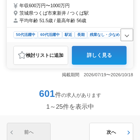
者事件 ・過払い金問題 ・マンション法に関
年収600万円〜1000万円
する紛争 ・高齢者・障害者の虐待 ・高齢
茨城県つくば市東新井 / つくば駅
者・障害者の財産管理 等 今までの経験を活
平均年齢 51.5歳 / 最高年齢 56歳
かして頂ける方ぜひご応募下さい！！ お待
ちしております☆
50代活躍中
60代活躍中
駅近
長期
残業なし・少なめ
女性歓迎
正社員
契約社員
派遣社員
弁護士・法律事務所
検討リスト
に追加
詳しく見る
おすすめポイント
＜中高年が活躍中の弁護士募集＞ つくば市で、駅から
徒歩5分の事務所での弁護士業務を募集しています。民事
掲載期間 2026/07/19〜2026/10/18
事件を中心とした業務で、破産や賃貸、交通事故など幅
広い分野に携わることができます。経験豊富な中高年の
方が活躍中で、駅からのアクセスも良好です。 ＜業
601
件
の求人があります
務内容＞ 破産や民事再生、任意整理などの個人の法的
手続きや、交通事故、賃貸問題、債権回収など様々な民
1～25件を表示中
事事件に関わります。また、高齢者や障害者の虐待や財
産管理といった問題にも対応しています。 ＜働きや
すい環境と待遇＞ 週休2日制で、駅からの通勤も便利な
立地です。福利厚生も充実しており、社会保険完備や弁
護士費用の事務所負担など、安心して働ける環境が整っ
前へ
次へ
ています。経験豊富な中高年の方々が活躍する職場で、