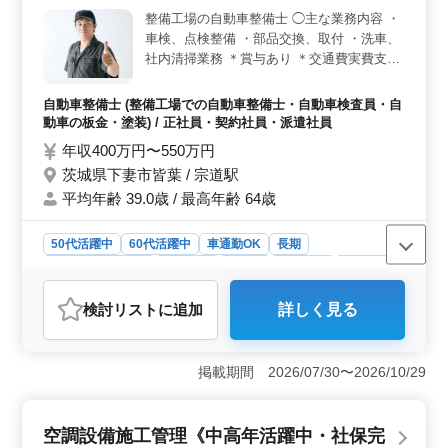
象です。これまでの調理経験を活かし、即戦力として活
整備工場の自動車整備士 ◯主な業務内容 ・
躍できます。 ＜通勤負担が少ない＞ 車通勤が可能
車検、点検整備 ・部品交換、取付 ・洗車、
です。交通費支給のため、通勤面の負担を抑えながら勤
社内清掃業務 ＊賞与あり ＊交通費実費支給
務できます。継続して働きやすい環境です。
（上限なし） ＊マイカー通勤OK（無料駐車
場完備） シニアスタッフが活躍する職場で
自動車整備士 (整備工場での自動車整備士・自動車検査員・自
す！ 車のメンテナンスを安心しておまかせ
動車の板金・塗装) / 正社員・契約社員・派遣社員
できる熟練カーメカニック募集します。 ぜ
年収400万円〜550万円
ひご応募お待ちしております。
茨城県下妻市皆葉 / 宗道駅
平均年齢 39.0歳 / 最高年齢 64歳
50代活躍中
60代活躍中
車通勤OK
長期
残業なし・少なめ
男性歓迎
正社員
契約社員
派遣社員
自動車整備士
検討リスト
に追加
詳しく見る
おすすめポイント
＜待遇面の安心感＞ 賞与は年2回・交通費は実費支給で
上限なし、マイカー通勤も可能で無料駐車場完備です。
掲載期間 2026/07/30〜2026/10/29
充実した待遇のもと、日々の負担を抑えながら長期的に
安定した勤務を実現できます。 ＜シニア層が活躍す
る整備現場＞ シニア整備士が活躍している職場です。
空調設備施工管理《中高年活躍中・社保完
整備経験のある整備士有資格者が応募可能で、車検や点