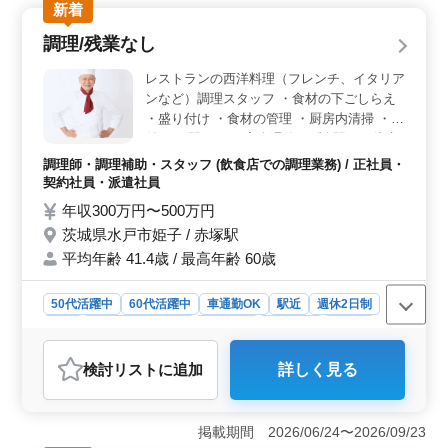
新着
が魅力です。 ＜充実の待遇＞ 車通勤可能で、通勤
手当の支給や寮・社宅の用意もあり、生活面の安心を確
調理/残業なし
保しています。 ＜環境とやりがい＞ 海辺の一軒宿
の落ち着いた雰囲気で、地魚を中心に旬の食材を活かし
レストランの西洋料理（フレンチ、イタリア
た料理を提供しています。調理、献立作成、食材の買い
ンなど）調理スタッフ ・食材の下ごしらえ
付けなど、調理経験を幅広く活かせる業務内容で、料理
・盛り付け ・食材の管理 ・厨房内清掃 ・片
人としての腕を存分に発揮できます。
付け ※駅チカ ※完全週休2日制 駅から徒歩1
分で、残業なし。 プライベートの時間を多
調理師・調理補助・スタッフ (飲食店での調理業務) / 正社員・
く確保して働くことが可能です！ ベテラン
契約社員・派遣社員
の経験を活かして活躍してみませんか？
年収300万円〜500万円
茨城県水戸市姫子 / 赤塚駅
平均年齢 41.4歳 / 最高年齢 60歳
50代活躍中
60代活躍中
車通勤OK
駅近
週休2日制
長期
残業なし・少なめ
女性歓迎
男性歓迎
正社員
契約社員
派遣社員
調理師・調理補助・スタッフ
検討リスト
に追加
詳しく見る
おすすめポイント
＜ワークライフバランス重視＞ 本求人は残業がなく、
プライベートを大切にしたい方に最適です。完全週休2日
掲載期間 2026/06/24〜2026/09/23
制で水曜と木曜がお休みです。安定した生活リズムで長