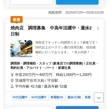
＜高時給と通勤手当で働きやすい環境＞ この求人は時
給1,200円から1,800円と、会計事務所経験をしっかり評
掲載期間 2026/07/29〜2026/10/28
価する待遇が魅力です。加えて、通勤手当も上限5万円ま
新着
で支給されるため、交通費の心配もなく、車通勤も許可
されているため、柔軟な通勤が可能です。安定した報酬
焼肉店 調理募集 中高年活躍中・週休2
が得られるので、長期的な勤務にも適しています。
日制
＜週3～5日、柔軟な働き方を実現＞ 勤務日数は週3日か
ら5日の中で選択でき、家庭やライフスタイルに合わせた
焼肉店でキッチン内調理スタッフ募集です！
柔軟な働き方が可能です。さらに、残業がなく、土日祝
50代以上のベテラン層の採用活動、現在積
日は完全に休みとなるため、ワークライフバランスも取
りやすい環境です。また、勤務時間は1日3時間以上で設
極的に行っております。 ＊求人内容＊ ・調
定可能で、短時間勤務も相談できるため、他の予定と両
理 ・盛り付け ・仕込み ・食器洗浄 ・厨房
立しやすい点が特徴です。 ＜有資格者優遇と成長で
業務 ・店内清掃 ・調理補助 備考 ・週休2日
調理師・調理補助・スタッフ (飲食店での調理業務) / 正社員・
きるサポート体制＞ 公認会計士や税理士の有資格者
制 ・社会保険完備 ・勤務時間応相談 ・50
契約社員・アルバイト・パート・派遣社員
（または科目合格者）が優遇され、スキルに応じて待遇
代、60代の採用実績あり 今まで培ってきた
年収250万円〜400万円 時給1,000円〜1,200円
もアップするため、実務経験や資格を最大限に活かせま
経験を若手に教えていきませんか？ ブラン
す。また、ワードやエクセルの使用のほか、専用ソフト
茨城県守谷市大柏 / 守谷駅
クのある方もご応募可能！ まずお気軽にお
も使う業務ですが、使用方法は丁寧に指導があるため、
平均年齢 42.5歳 / 最高年齢 52歳
問い合わせください。
新しいソフトウェア操作に自信がない方でも安心して取
り組めます。税務・会計の知識を活かしながら成長でき
50代活躍中
60代活躍中
車通勤OK
週休2日制
長期
る職場です。
女性歓迎
正社員
契約社員
派遣社員
アルバイト・パート
調理師・調理補助・スタッフ